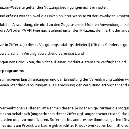
 Amazon-Website geltenden Nutzungsbedingungen nicht einhalten;
t und erfasst werden, weil die Links von Ihrer Website zu der jeweiligen Am
 Mobilen Anwendung, die nicht zu den Zugelassenen Mobilen Anwendungen zählt
s API oder PA API (wie nachstehend unter der IP-Lizenz definiert) oder ander
ie in Ziffer 4 (a) dieses Vergütungskatalogs definiert) (für das Sonderverg
weit nicht im Vertrag abweichend vereinbart, und
ngen von Produkten, die nicht auf einer Produkt-Listenseite verfügbar sind.
nerprogramms
eschriebenen Einschränkungen und der Einhaltung der
Vereinbarung
zahlen wir
ebenen Standardvergütungen. Die Berechnung der Vergütung erfolgt anhand e
beaktionen auflegen, im Rahmen derer alle oder einige Partner die Möglichk
Amazon behält sich (ungeachtet in dieser Ziffer ggf. angegebener Fristen) d
ustellen oder zu modifizieren. Sofern nichts anderes bestimmt ist, gelten 
s nicht um Produktverkäufe geht/nicht zu Produktverkäufen kommt) disqua