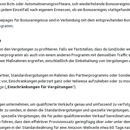
 von Bots oder Automatisierungssoftware, sich wiederholende Bonusereignisse
n jedem Einzelfall nach eigenem Ermessen, ob ein Bonusereignis stattgefund
epages für Bonusereignisse sind in Verbindung mit dem entsprechenden Bonu
rogramm
.
n
den Vergütungen zu profitieren. Falls wir feststellen, dass du (und/oder ein
erprogramm als auch von einem anderen Programm mit demselben Traffic ei
n wir Maßnahmen ergreifen, einschließlich der Einbehaltung von Vergütunge
r Partner, Standardvergütungen im Rahmen des Partnerprogramms oder Sonde
ht vor, Einschränkungen jederzeit ganz oder teilweise aufzuheben oder zu mod
ge
(„
Einschränkungen für Vergütungen
“).
ngen unternehmen, um qualifizierte Verkäufe genau und umfassend zu verfol
dir zu senden, in denen die Standardvergütungen und spezielle Vergütungen, 
pezielle Vergütungen, die für jeden qualifizierenden Verkauf berechnet un
 führen, dass dein effektiver Provisionssatz geringfügig über oder unter dem
ungen in der Standardwährung für eine Amazon-Webseite etwa 60 Tage nach