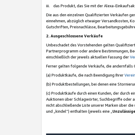
iii. das Produkt, das Sie mit der Alexa-Einkaufsa
Die aus den einzelnen Qualifizierten Verkäufen gen
einnehmen, abzüglich etwaiger Versandkosten, Ko
Gutschriften, Preisnachlässe, Bearbeitungsgebühr
2. Ausgeschlossene Verkäufe
Unbeschadet des Vorstehenden gelten Qualifiziert
Partnerprogramm oder andere Bestimmungen, Beding
einschließlich der jeweils aktuellen Fassung der
Ve
Ferner gelten folgende Verkäufe, die andernfalls
(a) Produktkäufe, die nach Beendigung Ihrer
Verei
(b) Produktbestellungen, bei denen eine Stornier
(c) Produktkäufe durch einen Kunden, der durch e
Auktionen über Schlagwörter, Suchbegriffe oder a
nicht abschließende Liste unserer Marken über di
und „kindel“) enthalten (jeweils eine „
Unzulässig