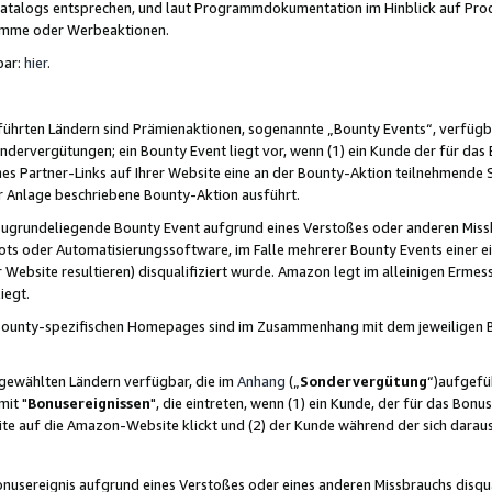
skatalogs entsprechen, und laut Programmdokumentation im Hinblick auf Pr
amme oder Werbeaktionen.
bar:
hier
.
führten Ländern sind Prämienaktionen, sogenannte „Bounty Events“, verfügb
Sondervergütungen; ein Bounty Event liegt vor, wenn (1) ein Kunde der für da
nes Partner-Links auf Ihrer Website eine an der Bounty-Aktion teilnehmende 
er Anlage beschriebene Bounty-Aktion ausführt.
ugrundeliegende Bounty Event aufgrund eines Verstoßes oder anderen Miss
ots oder Automatisierungssoftware, im Falle mehrerer Bounty Events einer e
r Website resultieren) disqualifiziert wurde. Amazon legt im alleinigen Ermess
iegt.
n Bounty-spezifischen Homepages sind im Zusammenhang mit dem jeweiligen
sgewählten Ländern verfügbar, die im
Anhang
(„
Sondervergütung
“)aufgefüh
it "
Bonusereignissen
", die eintreten, wenn (1) ein Kunde, der für das Bon
bsite auf die Amazon-Website klickt und (2) der Kunde während der sich dar
usereignis aufgrund eines Verstoßes oder eines anderen Missbrauchs disqua