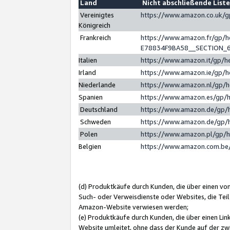
Land
Nicht abschließende List
Vereinigtes
https://www.amazon.co.uk/
Königreich
Frankreich
https://www.amazon.fr/gp/
E78834F9BA58__SECTION_
Italien
https://www.amazon.it/gp/h
Irland
https://www.amazon.ie/gp/
Niederlande
https://www.amazon.nl/gp/
Spanien
https://www.amazon.es/gp/
Deutschland
https://www.amazon.de/gp/
Schweden
https://www.amazon.de/gp/
Polen
https://www.amazon.pl/gp/
Belgien
https://www.amazon.com.be
(d) Produktkäufe durch Kunden, die über einen vo
Such- oder Verweisdienste oder Websites, die Teil
Amazon-Website verwiesen werden;
(e) Produktkäufe durch Kunden, die über einen Li
Website umleitet, ohne dass der Kunde auf der zw