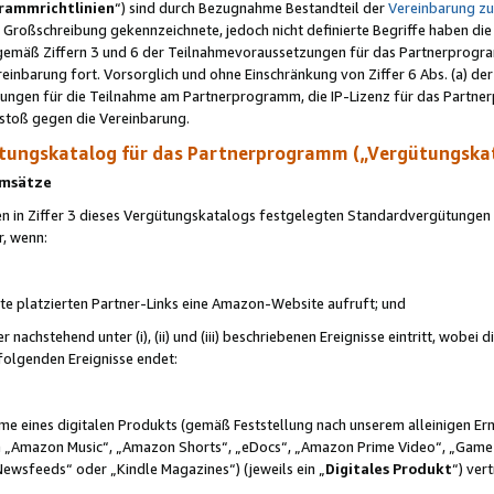
rammrichtlinien
“) sind durch Bezugnahme Bestandteil der
Vereinbarung z
Großschreibung gekennzeichnete, jedoch nicht definierte Begriffe haben die
 gemäß Ziffern 3 und 6 der Teilnahmevoraussetzungen für das Partnerprogram
nbarung fort. Vorsorglich und ohne Einschränkung von Ziffer 6 Abs. (a) der
ungen für die Teilnahme am Partnerprogramm, die IP-Lizenz für das Partner
rstoß gegen die Vereinbarung.
ungskatalog für das Partnerprogramm („Vergütungska
 Umsätze
n in Ziffer 3 dieses Vergütungskatalogs festgelegten Standardvergütungen v
r, wenn:
ite platzierten Partner-Links eine Amazon-Website aufruft; und
r nachstehend unter (i), (ii) und (iii) beschriebenen Ereignisse eintritt, wobe
 folgenden Ereignisse endet:
hme eines digitalen Produkts (gemäß Feststellung nach unserem alleinigen 
 „Amazon Music“, „Amazon Shorts“, „eDocs“, „Amazon Prime Video“, „Game
Newsfeeds“ oder „Kindle Magazines“) (jeweils ein „
Digitales Produkt
“) ver