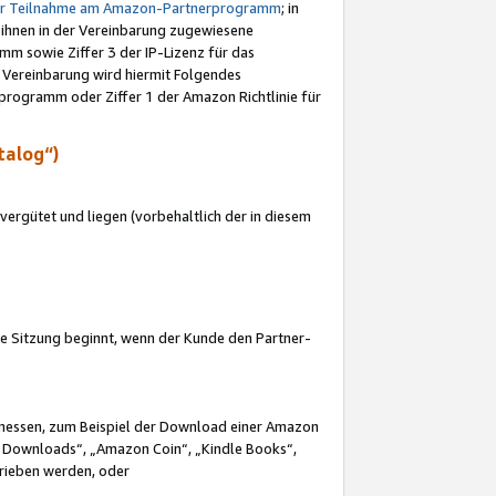
ur Teilnahme am Amazon-Partnerprogramm
; in
 ihnen in der Vereinbarung zugewiesene
m sowie Ziffer 3 der IP-Lizenz für das
 Vereinbarung wird hiermit Folgendes
programm oder Ziffer 1 der Amazon Richtlinie für
talog“)
ergütet und liegen (vorbehaltlich der in diesem
i die Sitzung beginnt, wenn der Kunde den Partner-
Ermessen, zum Beispiel der Download einer Amazon
 Downloads“, „Amazon Coin“, „Kindle Books“,
trieben werden, oder