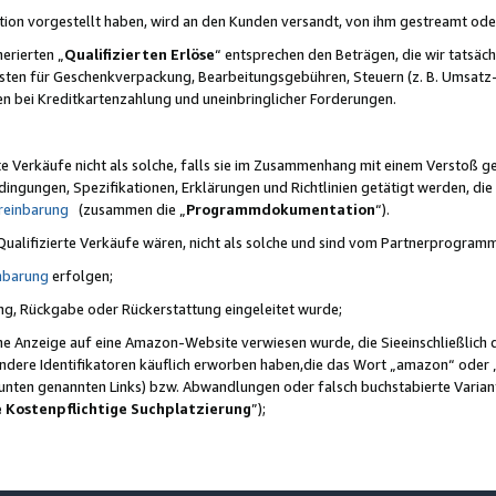
ktion vorgestellt haben, wird an den Kunden versandt, von ihm gestreamt od
erierten „
Qualifizierten Erlöse
“ entsprechen den Beträgen, die wir tatsäch
sten für Geschenkverpackung, Bearbeitungsgebühren, Steuern (z. B. Umsatz-
en bei Kreditkartenzahlung und uneinbringlicher Forderungen.
e Verkäufe nicht als solche, falls sie im Zusammenhang mit einem Verstoß 
ungen, Spezifikationen, Erklärungen und Richtlinien getätigt werden, die 
reinbarung
(zusammen die „
Programmdokumentation
“).
 Qualifizierte Verkäufe wären, nicht als solche und sind vom Partnerprogra
nbarung
erfolgen;
ung, Rückgabe oder Rückerstattung eingeleitet wurde;
ine Anzeige auf eine Amazon-Website verwiesen wurde, die Sieeinschließlich
ndere Identifikatoren käuflich erworben haben,die das Wort „amazon“ oder 
e unten genannten Links) bzw. Abwandlungen oder falsch buchstabierte Varia
e Kostenpflichtige Suchplatzierung
”);