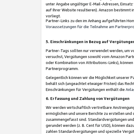
unter Angabe ungültiger E-Mail-Adressen, Einsatz
auf Ihrer Website resultieren). Amazon bestimmt i
vorliegt.
Partner-Links zu den im Anhang aufgeführten Hom
Voraussetzungen für die Teilnahme am Partnerp
5. Einschränkungen in Bezug auf Vergütunge
Partner-Tags sollten nur verwendet werden, um von 
versuchst, Vergütungen sowohl vom Amazon Partn
oder Kombination von Attributions-Links), könne
Partnerprogramm.
Gelegentlich können wir die Möglichkeit unsere
behält sich (ungeachtet etwaiger Fristen) das Rec
Einschränkungen für Vergütungen enthält die
Anla
6. Erfassung und Zahlung von Vergütungen
Wir werden wirtschaftlich vertretbare Anstrengu
ermöglichen und unsere Berichte zu erstellen und 
zusammengefasst sind. Standardvergütungen und s
gerundet werden (z. B. Cent für USD), können dazu
zahlen Standardvergütungen und spezielle Vergüt