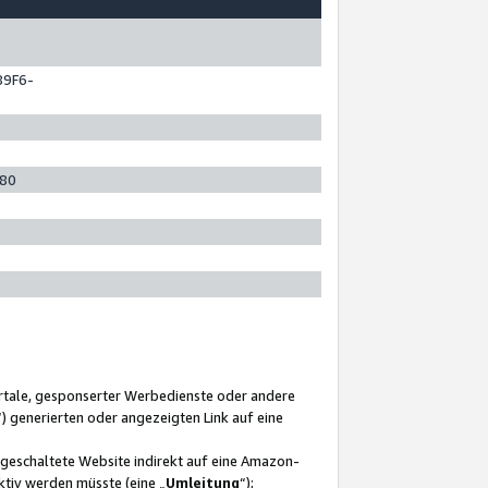
89F6-
280
ortale, gesponserter Werbedienste oder andere
“) generierten oder angezeigten Link auf eine
ngeschaltete Website indirekt auf eine Amazon-
ktiv werden müsste (eine „
Umleitung
“);