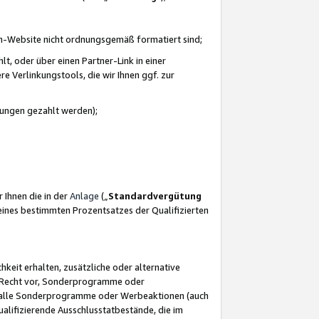
azon-Website nicht ordnungsgemäß formatiert sind;
, oder über einen Partner-Link in einer
e Verlinkungstools, die wir Ihnen ggf. zur
ütungen gezahlt werden);
 Ihnen die in der
Anlage
(„
Standardvergütung
ines bestimmten Prozentsatzes der Qualifizierten
eit erhalten, zusätzliche oder alternative
as Recht vor, Sonderprogramme oder
für alle Sonderprogramme oder Werbeaktionen (auch
lifizierende Ausschlusstatbestände, die im