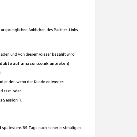
 ursprünglichen Anklicken des Partner-Links
laden und von diesem/dieser bezahlt wird
rodukte auf amazon.co.uk anbieten):
d
 und endet, wenn der Kunde entweder:
erlässt, oder
ls Session
“),
t spätestens 89 Tage nach seiner erstmaligen