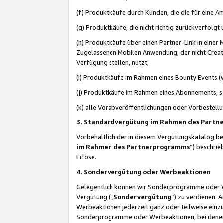
(f) Produktkäufe durch Kunden, die die für eine
(g) Produktkäufe, die nicht richtig zurückverfolg
(h) Produktkäufe über einen Partner-Link in einer
Zugelassenen Mobilen Anwendung, der nicht Creator
Verfügung stellen, nutzt;
(i) Produktkäufe im Rahmen eines Bounty Events (w
(j) Produktkäufe im Rahmen eines Abonnements, so
(k) alle Vorabveröffentlichungen oder Vorbestellu
3. Standardvergütung im Rahmen des Part
Vorbehaltlich der in diesem Vergütungskatalog b
im Rahmen des Partnerprogramms
“) beschri
Erlöse.
4. Sondervergütung oder Werbeaktionen
Gelegentlich können wir Sonderprogramme oder Wer
Vergütung („
Sondervergütung
”) zu verdienen. 
Werbeaktionen jederzeit ganz oder teilweise einz
Sonderprogramme oder Werbeaktionen, bei denen e