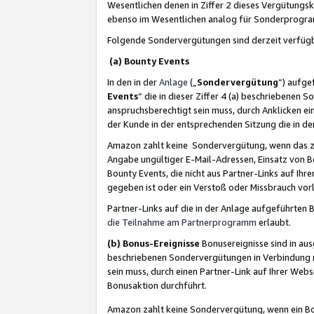
Wesentlichen denen in Ziffer 2 dieses Vergütung
ebenso im Wesentlichen analog für Sonderprogr
Folgende Sondervergütungen sind derzeit verfüg
(a) Bounty Events
In den in der
Anlage
(„
Sondervergütung
“) aufge
Events
“ die in dieser Ziffer 4 (a) beschriebenen 
anspruchsberechtigt sein muss, durch Anklicken ei
der Kunde in der entsprechenden Sitzung die in d
Amazon zahlt keine Sondervergütung, wenn das z
Angabe ungültiger E-Mail-Adressen, Einsatz von B
Bounty Events, die nicht aus Partner-Links auf Ihre
gegeben ist oder ein Verstoß oder Missbrauch vorl
Partner-Links auf die in der Anlage aufgeführte
die Teilnahme am Partnerprogramm
erlaubt.
(b) Bonus-Ereignisse
Bonusereignisse sind in au
beschriebenen Sondervergütungen in Verbindung m
sein muss, durch einen Partner-Link auf Ihrer We
Bonusaktion durchführt.
Amazon zahlt keine Sondervergütung, wenn ein Bon