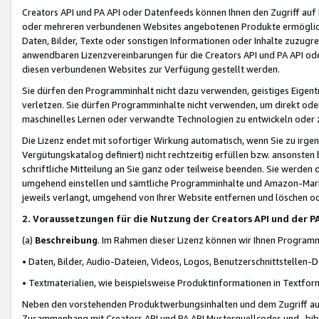
Creators API und PA API oder Datenfeeds können Ihnen den Zugriff auf D
oder mehreren verbundenen Websites angebotenen Produkte ermögliche
Daten, Bilder, Texte oder sonstigen Informationen oder Inhalte zuzugre
anwendbaren Lizenzvereinbarungen für die Creators API und PA API od
diesen verbundenen Websites zur Verfügung gestellt werden.
Sie dürfen den Programminhalt nicht dazu verwenden, geistiges Eigent
verletzen. Sie dürfen Programminhalte nicht verwenden, um direkt ode
maschinelles Lernen oder verwandte Technologien zu entwickeln oder zu
Die Lizenz endet mit sofortiger Wirkung automatisch, wenn Sie zu irg
Vergütungskatalog definiert) nicht rechtzeitig erfüllen bzw. ansonsten
schriftliche Mitteilung an Sie ganz oder teilweise beenden. Sie werden
umgehend einstellen und sämtliche Programminhalte und Amazon-Marke
jeweils verlangt, umgehend von Ihrer Website entfernen und löschen od
2. Voraussetzungen für die Nutzung der Creators API und der P
(a)
Beschreibung
. Im Rahmen dieser Lizenz können wir Ihnen Programmi
• Daten, Bilder, Audio-Dateien, Videos, Logos, Benutzerschnittstellen-
• Textmaterialien, wie beispielsweise Produktinformationen in Textfor
Neben den vorstehenden Produktwerbungsinhalten und dem Zugriff auf 
Zusammenhang mit Creators API und PA API Musterquellcodes und -bibli