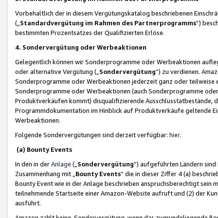
Vorbehaltlich der in diesem Vergütungskatalog beschriebenen Einschr
(„
Standardvergütung im Rahmen des Partnerprogramms
“) besc
bestimmten Prozentsatzes der Qualifizierten Erlöse.
4. Sondervergütung oder Werbeaktionen
Gelegentlich können wir Sonderprogramme oder Werbeaktionen auflegen,
oder alternative Vergütung („
Sondervergütung
”) zu verdienen. Amazo
Sonderprogramme oder Werbeaktionen jederzeit ganz oder teilweise einz
Sonderprogramme oder Werbeaktionen (auch Sonderprogramme oder We
Produktverkäufen kommt) disqualifizierende Ausschlusstatbestände, di
Programmdokumentation im Hinblick auf Produktverkäufe geltende E
Werbeaktionen.
Folgende Sondervergütungen sind derzeit verfügbar:
hier
.
(a) Bounty Events
In den in der
Anlage
(„
Sondervergütung
“) aufgeführten Ländern sind
Zusammenhang mit „
Bounty Events
“ die in dieser Ziffer 4 (a) besch
Bounty Event wie in der Anlage beschrieben anspruchsberechtigt sein mu
teilnehmende Startseite einer Amazon-Website aufruft und (2) der Kun
ausführt.
Amazon zahlt keine Sondervergütung, wenn das zugrundeliegende Boun