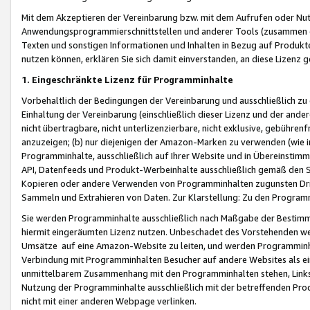
Mit dem Akzeptieren der Vereinbarung bzw. mit dem Aufrufen oder Nutz
Anwendungsprogrammierschnittstellen und anderer Tools (zusammen die
Texten und sonstigen Informationen und Inhalten in Bezug auf Produkte
nutzen können, erklären Sie sich damit einverstanden, an diese Lizenz 
1. Eingeschränkte Lizenz für Programminhalte
Vorbehaltlich der Bedingungen der Vereinbarung und ausschließlich z
Einhaltung der Vereinbarung (einschließlich dieser Lizenz und der ande
nicht übertragbare, nicht unterlizenzierbare, nicht exklusive, gebühren
anzuzeigen; (b) nur diejenigen der Amazon-Marken zu verwenden (wie in 
Programminhalte, ausschließlich auf Ihrer Website und in Übereinstimmu
API, Datenfeeds und Produkt-Werbeinhalte ausschließlich gemäß den Spe
Kopieren oder andere Verwenden von Programminhalten zugunsten Dri
Sammeln und Extrahieren von Daten. Zur Klarstellung: Zu den Program
Sie werden Programminhalte ausschließlich nach Maßgabe der Besti
hiermit eingeräumten Lizenz nutzen. Unbeschadet des Vorstehenden we
Umsätze auf eine Amazon-Website zu leiten, und werden Programminhal
Verbindung mit Programminhalten Besucher auf andere Websites als ein
unmittelbarem Zusammenhang mit den Programminhalten stehen, Links z
Nutzung der Programminhalte ausschließlich mit der betreffenden Pr
nicht mit einer anderen Webpage verlinken.