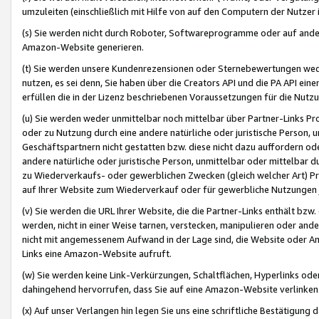
umzuleiten (einschließlich mit Hilfe von auf den Computern der Nutzer i
(s) Sie werden nicht durch Roboter, Softwareprogramme oder auf andere
Amazon-Website generieren.
(t) Sie werden unsere Kundenrezensionen oder Sternebewertungen wed
nutzen, es sei denn, Sie haben über die Creators API und die PA API e
erfüllen die in der Lizenz beschriebenen Voraussetzungen für die Nutzu
(u) Sie werden weder unmittelbar noch mittelbar über Partner-Links P
oder zu Nutzung durch eine andere natürliche oder juristische Person,
Geschäftspartnern nicht gestatten bzw. diese nicht dazu auffordern od
andere natürliche oder juristische Person, unmittelbar oder mittelbar
zu Wiederverkaufs- oder gewerblichen Zwecken (gleich welcher Art) 
auf Ihrer Website zum Wiederverkauf oder für gewerbliche Nutzungen 
(v) Sie werden die URL Ihrer Website, die die Partner-Links enthält b
werden, nicht in einer Weise tarnen, verstecken, manipulieren oder and
nicht mit angemessenem Aufwand in der Lage sind, die Website oder A
Links eine Amazon-Website aufruft.
(w) Sie werden keine Link-Verkürzungen, Schaltflächen, Hyperlinks ode
dahingehend hervorrufen, dass Sie auf eine Amazon-Website verlinken
(x) Auf unser Verlangen hin legen Sie uns eine schriftliche Bestätigung