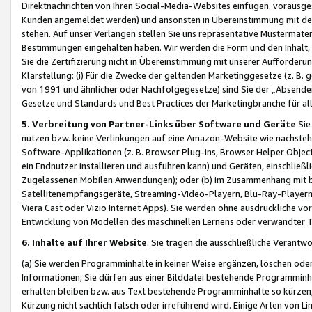
Direktnachrichten von Ihren Social-Media-Websites einfügen. vorausg
Kunden angemeldet werden) und ansonsten in Übereinstimmung mit der
stehen. Auf unser Verlangen stellen Sie uns repräsentative Mustermater
Bestimmungen eingehalten haben. Wir werden die Form und den Inhalt, di
Sie die Zertifizierung nicht in Übereinstimmung mit unserer Aufforderu
Klarstellung: (i) Für die Zwecke der geltenden Marketinggesetze (z. 
von 1991 und ähnlicher oder Nachfolgegesetze) sind Sie der „Absender“ j
Gesetze und Standards und Best Practices der Marketingbranche für 
5. Verbreitung von Partner-Links über Software und Geräte
Sie
nutzen bzw. keine Verlinkungen auf eine Amazon-Website wie nachsteh
Software-Applikationen (z. B. Browser Plug-ins, Browser Helper Objec
ein Endnutzer installieren und ausführen kann) und Geräten, einschlie
Zugelassenen Mobilen Anwendungen); oder (b) im Zusammenhang mit bzw.
Satellitenempfangsgeräte, Streaming-Video-Playern, Blu-Ray-Playern 
Viera Cast oder Vizio Internet Apps). Sie werden ohne ausdrückliche v
Entwicklung von Modellen des maschinellen Lernens oder verwandter 
6. Inhalte auf Ihrer Website
. Sie tragen die ausschließliche Verantwo
(a) Sie werden Programminhalte in keiner Weise ergänzen, löschen oder
Informationen; Sie dürfen aus einer Bilddatei bestehende Programminhal
erhalten bleiben bzw. aus Text bestehende Programminhalte so kürzen, 
Kürzung nicht sachlich falsch oder irreführend wird. Einige Arten von L