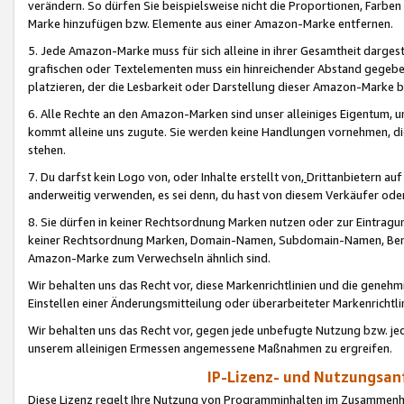
verändern. So dürfen Sie beispielsweise nicht die Proportionen, Farb
Marke hinzufügen bzw. Elemente aus einer Amazon-Marke entfernen.
5. Jede Amazon-Marke muss für sich alleine in ihrer Gesamtheit darge
grafischen oder Textelementen muss ein hinreichender Abstand gegebe
platzieren, der die Lesbarkeit oder Darstellung dieser Amazon-Marke b
6. Alle Rechte an den Amazon-Marken sind unser alleiniges Eigentum, 
kommt alleine uns zugute. Sie werden keine Handlungen vornehmen, 
stehen.
7. Du darfst kein Logo von, oder Inhalte erstellt von,
Drittanbietern au
anderweitig verwenden, es sei denn, du hast von diesem Verkäufer oder
8. Sie dürfen in keiner Rechtsordnung Marken nutzen oder zur Eintragu
keiner Rechtsordnung Marken, Domain-Namen, Subdomain-Namen, Benu
Amazon-Marke zum Verwechseln ähnlich sind.
Wir behalten uns das Recht vor, diese Markenrichtlinien und die gene
Einstellen einer Änderungsmitteilung oder überarbeiteter Markenricht
Wir behalten uns das Recht vor, gegen jede unbefugte Nutzung bzw. jede 
unserem alleinigen Ermessen angemessene Maßnahmen zu ergreifen.
IP-Lizenz- und Nutzungsan
Diese Lizenz regelt Ihre Nutzung von Programminhalten im Zusammen