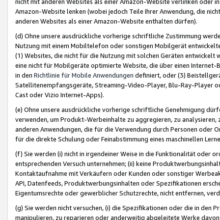
nicht mit anderen Websites als einer Amazon-Website verlinken oder i
Amazon-Website lenken (wobei jedoch Teile Ihrer Anwendung, die nich
anderen Websites als einer Amazon-Website enthalten dürfen).
(d) Ohne unsere ausdrückliche vorherige schriftliche Zustimmung werd
Nutzung mit einem Mobiltelefon oder sonstigen Mobilgerät entwickelt
(1) Websites, die nicht für die Nutzung mit solchen Geräten entwickelt
eine nicht für Mobilgeräte optimierte Website, die über einen Interne
in den
Richtlinie für Mobile Anwendungen
definiert, oder (3) Beistellge
Satellitenempfangsgeräte, Streaming-Video-Player, Blu-Ray-Player ode
Cast oder Vizio Internet-Apps).
(e) Ohne unsere ausdrückliche vorherige schriftliche Genehmigung dürfe
verwenden, um Produkt-Werbeinhalte zu aggregieren, zu analysieren, 
anderen Anwendungen, die für die Verwendung durch Personen oder Or
für die direkte Schulung oder Feinabstimmung eines maschinellen Lern
(f) Sie werden (i) nicht in irgendeiner Weise in die Funktionalität ode
entsprechenden Versuch unternehmen; (ii) keine Produktwerbungsinha
Kontaktaufnahme mit Verkäufern oder Kunden oder sonstiger Werbeaktiv
API, Datenfeeds, Produktwerbungsinhalten oder Spezifikationen erschei
Eigentumsrechte oder gewerblicher Schutzrechte, nicht entfernen, verd
(g) Sie werden nicht versuchen, (i) die Spezifikationen oder die in de
manipulieren, zu reparieren oder anderweitig abgeleitete Werke davon z