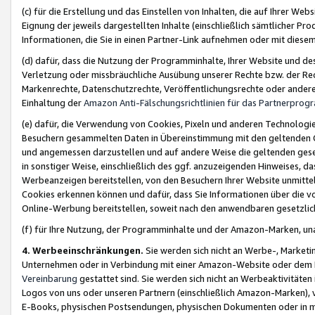
(c) für die Erstellung und das Einstellen von Inhalten, die auf Ihrer We
Eignung der jeweils dargestellten Inhalte (einschließlich sämtlicher 
Informationen, die Sie in einen Partner-Link aufnehmen oder mit diese
(d) dafür, dass die Nutzung der Programminhalte, Ihrer Website und des 
Verletzung oder missbräuchliche Ausübung unserer Rechte bzw. der Recht
Markenrechte, Datenschutzrechte, Veröffentlichungsrechte oder anderer
Einhaltung der
Amazon Anti-Fälschungsrichtlinien für das Partnerpro
(e) dafür, die Verwendung von Cookies, Pixeln und anderen Technologien
Besuchern gesammelten Daten in Übereinstimmung mit den geltenden Ge
und angemessen darzustellen und auf andere Weise die geltenden geset
in sonstiger Weise, einschließlich des ggf. anzuzeigenden Hinweises, d
Werbeanzeigen bereitstellen, von den Besuchern Ihrer Website unmitte
Cookies erkennen können und dafür, dass Sie Informationen über die v
Online-Werbung bereitstellen, soweit nach den anwendbaren gesetzlic
(f) für Ihre Nutzung, der Programminhalte und der Amazon-Marken, u
4. Werbeeinschränkungen.
Sie werden sich nicht an Werbe-, Market
Unternehmen oder in Verbindung mit einer Amazon-Website oder dem Pa
Vereinbarung
gestattet sind. Sie werden sich nicht an Werbeaktivitäten
Logos von uns oder unseren Partnern (einschließlich Amazon-Marken), 
E-Books, physischen Postsendungen, physischen Dokumenten oder in 