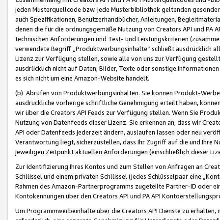
jeden Musterquellcode bzw. jede Musterbibliothek geltenden gesonder
auch Spezifikationen, Benutzerhandbücher, Anleitungen, Begleitmaterial
denen die für die ordnungsgemäße Nutzung von Creators API und PA A
technischen Anforderungen und Test- und Leistungskriterien (zusammen
verwendete Begriff „Produktwerbungsinhalte“ schließt ausdrücklich al
Lizenz zur Verfügung stellen, sowie alle von uns zur Verfügung gestel
ausdrücklich nicht auf Daten, Bilder, Texte oder sonstige Informatione
es sich nicht um eine Amazon-Website handelt.
(b) Abrufen von Produktwerbungsinhalten. Sie können Produkt-Werbein
ausdrückliche vorherige schriftliche Genehmigung erteilt haben, könn
wir über die Creators API Feeds zur Verfügung stellen. Wenn Sie Produk
Nutzung von Datenfeeds dieser Lizenz. Sie erkennen an, dass wir Creat
API oder Datenfeeds jederzeit ändern, auslaufen lassen oder neu veröffe
Verantwortung liegt, sicherzustellen, dass Ihr Zugriff auf die und Ihr
jeweiligen Zeitpunkt aktuellen Anforderungen (einschließlich dieser Liz
Zur Identifizierung Ihres Kontos und zum Stellen von Anfragen an Crea
Schlüssel und einem privaten Schlüssel (jedes Schlüsselpaar eine „Kon
Rahmen des Amazon-Partnerprogramms zugeteilte Partner-ID oder ein
Kontokennungen über den Creators API und PA API Kontoerstellungspro
Um Programmwerbeinhalte über die Creators API Dienste zu erhalten, m