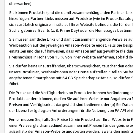
überwachen).
Sie können Produkte (und die damit zusammenhängenden Partner-Links)
hinzufügen. Partner-Links müssen auf Produkte (wie im Produktkatalog de
sich zusätzlich originäre Inhalte auf Ihrer Website befinden, die für 
Suchergebnisse, Events (z. B. Prime Day) oder die Homepages bestimmte
Sie müssen sämtliche Links und damit zusammenhängende Verweise auf z
Werbeaktion auf der jeweiligen Amazon-Website endet. Falls Sie beisp
einstellen und darauf hinweisen, dass Amazon auf ausgewählte Kleidun
Preisnachlass in Höhe von 15 % von Ihrer Website entfernen, sobald di
Sie dürfen keine unzutreffenden, überschwänglichen, täuschenden od
unsere Richtlinien, Werbeaktionen oder Preise aufstellen. Stellen Sie 
angebotenen Smartphone mit 64 GB Speicherkapazität ein, so dürfen S
führt.
Die Preise und die Verfügbarkeit von Produkten können Veränderungen 
Produkte ändern können, dürfen Sie auf Ihrer Website nur Angaben zu P
Preisen und Verfügbarkeit dargestellt sind bedienen oder (b) Sie Daten
der Lizenz festgelegten Anforderungen für die Nutzung von PA API einh
Ferner müssen Sie, falls Sie Preise für ein Produkt auf Ihrer Website in 
einer Preisvergleichsmaschine) zusammen mit Preisen für das gleiche o
außerhalb der Amazon-Website angeboten werden, jeweils den niedrigst