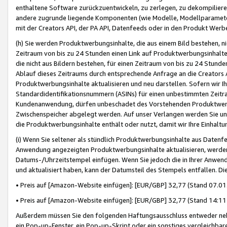
enthaltene Software zurückzuentwickeln, zu zerlegen, zu dekompilier
andere zugrunde liegende Komponenten (wie Modelle, Modellparameter
mit der Creators API, der PA API, Datenfeeds oder in den Produkt Werb
(h) Sie werden Produktwerbungsinhalte, die aus einem Bild bestehen, ni
Zeitraum von bis zu 24 Stunden einen Link auf Produktwerbungsinhalte
die nicht aus Bildern bestehen, für einen Zeitraum von bis zu 24 Stund
Ablauf dieses Zeitraums durch entsprechende Anfrage an die Creators 
Produktwerbungsinhalte aktualisieren und neu darstellen. Sofern wir Ih
Standardidentifikationsnummern (ASINs) für einen unbestimmten Zeitra
Kundenanwendung, dürfen unbeschadet des Vorstehenden Produktwerbu
Zwischenspeicher abgelegt werden. Auf unser Verlangen werden Sie un
die Produktwerbungsinhalte enthält oder nutzt, damit wir Ihre Einhalt
(i) Wenn Sie seltener als stündlich Produktwerbungsinhalte aus Datenfe
Anwendung angezeigten Produktwerbungsinhalte aktualisieren, werden 
Datums-/Uhrzeitstempel einfügen. Wenn Sie jedoch die in Ihrer Anwe
und aktualisiert haben, kann der Datumsteil des Stempels entfallen. Dies
• Preis auf [Amazon-Website einfügen]: [EUR/GBP] 32,77 (Stand 07.01.
• Preis auf [Amazon-Website einfügen]: [EUR/GBP] 32,77 (Stand 14:11 
Außerdem müssen Sie den folgenden Haftungsausschluss entweder neb
ein Pop-up-Fenster, ein Pop-up-Skript oder ein sonstiges vergleichba