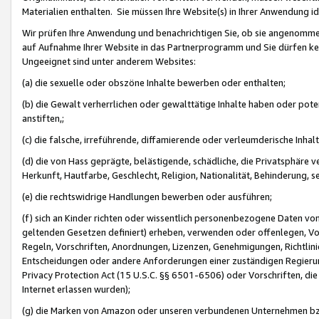
Materialien enthalten. Sie müssen Ihre Website(s) in Ihrer Anwendung ide
Wir prüfen Ihre Anwendung und benachrichtigen Sie, ob sie angenommen
auf Aufnahme Ihrer Website in das Partnerprogramm und Sie dürfen kei
Ungeeignet sind unter anderem Websites:
(a) die sexuelle oder obszöne Inhalte bewerben oder enthalten;
(b) die Gewalt verherrlichen oder gewalttätige Inhalte haben oder pot
anstiften,;
(c) die falsche, irreführende, diffamierende oder verleumderische Inha
(d) die von Hass geprägte, belästigende, schädliche, die Privatsphäre v
Herkunft, Hautfarbe, Geschlecht, Religion, Nationalität, Behinderung, 
(e) die rechtswidrige Handlungen bewerben oder ausführen;
(f) sich an Kinder richten oder wissentlich personenbezogene Daten vo
geltenden Gesetzen definiert) erheben, verwenden oder offenlegen, Vo
Regeln, Vorschriften, Anordnungen, Lizenzen, Genehmigungen, Richtlini
Entscheidungen oder andere Anforderungen einer zuständigen Regierung
Privacy Protection Act (15 U.S.C. §§ 6501-6506) oder Vorschriften, di
Internet erlassen wurden);
(g) die Marken von Amazon oder unseren verbundenen Unternehmen b