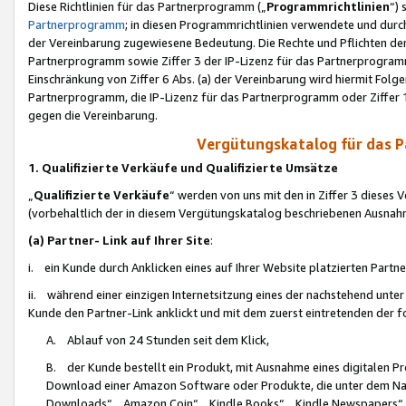
Diese Richtlinien für das Partnerprogramm („
Programmrichtlinien
“)
Partnerprogramm
; in diesen Programmrichtlinien verwendete und durch
der Vereinbarung zugewiesene Bedeutung. Die Rechte und Pflichten de
Partnerprogramm sowie Ziffer 3 der IP-Lizenz für das Partnerprogram
Einschränkung von Ziffer 6 Abs. (a) der Vereinbarung wird hiermit Fol
Partnerprogramm, die IP-Lizenz für das Partnerprogramm oder Ziffer 1
gegen die Vereinbarung.
Vergütungskatalog für das 
1. Qualifizierte Verkäufe und Qualifizierte Umsätze
„
Qualifizierte Verkäufe
“ werden von uns mit den in Ziffer 3 diese
(vorbehaltlich der in diesem Vergütungskatalog beschriebenen Ausnah
(a) Partner- Link auf Ihrer Site
:
i. ein Kunde durch Anklicken eines auf Ihrer Website platzierten Part
ii. während einer einzigen Internetsitzung eines der nachstehend unter (i)
Kunde den Partner-Link anklickt und mit dem zuerst eintretenden der f
A. Ablauf von 24 Stunden seit dem Klick,
B. der Kunde bestellt ein Produkt, mit Ausnahme eines digitalen P
Download einer Amazon Software oder Produkte, die unter dem N
Downloads“, „Amazon Coin“, „Kindle Books“, „Kindle Newspapers“, „