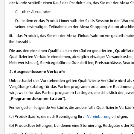
der Kunde schließt einen Kauf des Produkts ab, das Sie mit der Alexa 
C. über Alexa, oder
D. indem er das Produkt innerhalb der Skills Session in den Waren
seiner erstmaligen Teilnahme an der Alexa Shopping Action abschlie
iii. das Produkt, das Sie mit der Alexa-Einkaufsaktion vorgestellt ha
ihm bezahlt.
Die aus den einzelnen Qualifizierten Verkäufen generierten „
Qualifizi
Qualifizierten Verkäufe einnehmen, abzüglich etwaiger Versandkosten
Mehrwertsteuer), Servicegebühren, Gutschriften, Preisnachlässe, Bear
2. Ausgeschlossene Verkäufe
Unbeschadet des Vorstehenden gelten Qualifizierte Verkäufe nicht als
Vergütungskatalog für das Partnerprogramm oder andere Bestimmungen,
wir jeweils für das Partnerprogramm festlegen, einschließlich der jewe
„
Programmdokumentation
“).
Ferner gelten folgende Verkäufe, die andernfalls Qualifizierte Verkä
(a) Produktkäufe, die nach Beendigung Ihrer
Vereinbarung
erfolgen;
(b) Produktbestellungen, bei denen eine Stornierung, Rückgabe oder R