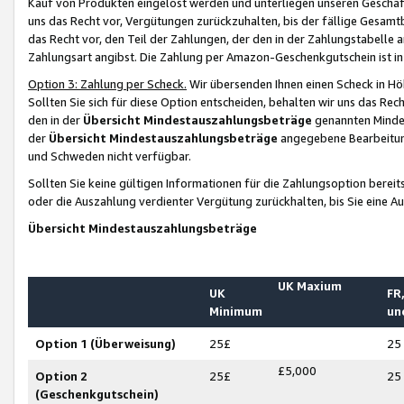
Kauf von Produkten eingelöst werden und unterliegen unseren Geschäf
uns das Recht vor, Vergütungen zurückzuhalten, bis der fällige Gesamt
das Recht vor, den Teil der Zahlungen, der den in der Zahlungstabelle 
Zahlungsart angibst. Die Zahlung per Amazon-Geschenkgutschein ist in
Option 3: Zahlung per Scheck.
Wir übersenden Ihnen einen Scheck in Höh
Sollten Sie sich für diese Option entscheiden, behalten wir uns das Rec
den in der
Übersicht Mindestauszahlungsbeträge
genannten Mindest
der
Übersicht Mindestauszahlungsbeträge
angegebene Bearbeitung
und Schweden nicht verfügbar.
Sollten Sie keine gültigen Informationen für die Zahlungsoption bereit
oder die Auszahlung verdienter Vergütung zurückhalten, bis Sie eine A
Übersicht Mindestauszahlungsbeträge
UK Maxium
UK
FR,
Minimum
un
Option 1 (Überweisung)
25£
25
£5,000
Option 2
25£
25
(Geschenkgutschein)