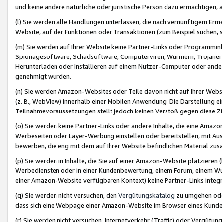
und keine andere natürliche oder juristische Person dazu ermächtigen, a
(l) Sie werden alle Handlungen unterlassen, die nach vernünftigem Erme
Website, auf der Funktionen oder Transaktionen (zum Beispiel suchen, s
(m) Sie werden auf Ihrer Website keine Partner-Links oder Programmin
Spionagesoftware, Schadsoftware, Computerviren, Würmern, Trojaner
Herunterladen oder Installieren auf einem Nutzer-Computer oder ande
genehmigt wurden.
(n) Sie werden Amazon-Websites oder Teile davon nicht auf Ihrer Websi
(z. B., WebView) innerhalb einer Mobilen Anwendung. Die Darstellung ein
Teilnahmevoraussetzungen stellt jedoch keinen Verstoß gegen diese Zif
(o) Sie werden keine Partner-Links oder andere Inhalte, die eine Am
Werbeseiten oder Layer-Werbung einstellen oder bereitstellen, mit Au
bewerben, die eng mit dem auf Ihrer Website befindlichen Material z
(p) Sie werden in Inhalte, die Sie auf einer Amazon-Website platzier
Werbediensten oder in einer Kundenbewertung, einem Forum, einem Wun
einer Amazon-Website verfügbaren Kontext) keine Partner-Links integr
(q) Sie werden nicht versuchen, den
Vergütungskatalog
zu umgehen oder
dass sich eine Webpage einer Amazon-Website im Browser eines Kunden 
(r) Sie werden nicht versuchen, Internetverkehr (Traffic) oder Vergü