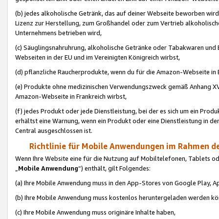
(b) jedes alkoholische Getränk, das auf deiner Webseite beworben wird
Lizenz zur Herstellung, zum Großhandel oder zum Vertrieb alkoholisch
Unternehmens betrieben wird,
(c) Säuglingsnahruhrung, alkoholische Getränke oder Tabakwaren und E
Webseiten in der EU und im Vereinigten Königreich wirbst,
(d) pflanzliche Raucherprodukte, wenn du für die Amazon-Webseite in B
(e) Produkte ohne medizinischen Verwendungszweck gemäß Anhang XVI 
Amazon-Webseite in Frankreich wirbst,
(f) jedes Produkt oder jede Dienstleistung, bei der es sich um ein Prod
erhältst eine Warnung, wenn ein Produkt oder eine Dienstleistung in de
Central ausgeschlossen ist.
Richtlinie für Mobile Anwendungen im Rahmen de
Wenn Ihre Website eine für die Nutzung auf Mobiltelefonen, Tablets 
„
Mobile Anwendung
“) enthält, gilt Folgendes:
(a) Ihre Mobile Anwendung muss in den App-Stores von Google Play, A
(b) Ihre Mobile Anwendung muss kostenlos heruntergeladen werden könn
(c) Ihre Mobile Anwendung muss originäre Inhalte haben,