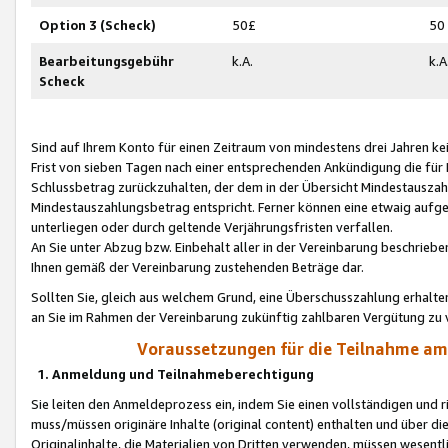
Option 3 (Scheck)
50£
50
Bearbeitungsgebühr
k.A.
k.A
Scheck
Sind auf Ihrem Konto für einen Zeitraum von mindestens drei Jahren kein
Frist von sieben Tagen nach einer entsprechenden Ankündigung die für
Schlussbetrag zurückzuhalten, der dem in der Übersicht Mindestausz
Mindestauszahlungsbetrag entspricht. Ferner können eine etwaig aufg
unterliegen oder durch geltende Verjährungsfristen verfallen.
An Sie unter Abzug bzw. Einbehalt aller in der Vereinbarung beschrieb
Ihnen gemäß der Vereinbarung zustehenden Beträge dar.
Sollten Sie, gleich aus welchem Grund, eine Überschusszahlung erhalte
an Sie im Rahmen der Vereinbarung zukünftig zahlbaren Vergütung zu 
Voraussetzungen für die Teilnahme a
1. Anmeldung und Teilnahmeberechtigung
Sie leiten den Anmeldeprozess ein, indem Sie einen vollständigen und 
muss/müssen originäre Inhalte (original content) enthalten und über d
Originalinhalte, die Materialien von Dritten verwenden, müssen wese