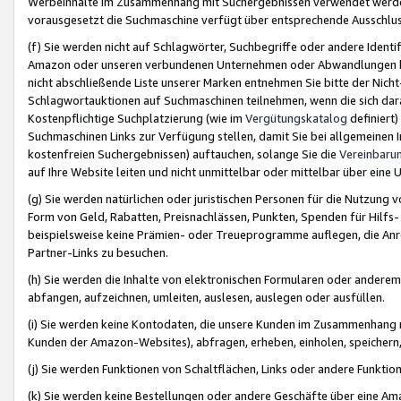
Werbeinhalte im Zusammenhang mit Suchergebnissen verwendet werden,
vorausgesetzt die Suchmaschine verfügt über entsprechende Ausschlu
(f) Sie werden nicht auf Schlagwörter, Suchbegriffe oder andere Ident
Amazon oder unseren verbundenen Unternehmen oder Abwandlungen bzw
nicht abschließende Liste unserer Marken entnehmen Sie bitte der Nich
Schlagwortauktionen auf Suchmaschinen teilnehmen, wenn die sich da
Kostenpflichtige Suchplatzierung (wie im
Vergütungskatalog
definiert
Suchmaschinen Links zur Verfügung stellen, damit Sie bei allgemeinen I
kostenfreien Suchergebnissen) auftauchen, solange Sie die
Vereinbaru
auf Ihre Website leiten und nicht unmittelbar oder mittelbar über eine
(g) Sie werden natürlichen oder juristischen Personen für die Nutzung 
Form von Geld, Rabatten, Preisnachlässen, Punkten, Spenden für Hilfs
beispielsweise keine Prämien- oder Treueprogramme auflegen, die Anrei
Partner-Links zu besuchen.
(h) Sie werden die Inhalte von elektronischen Formularen oder anderem M
abfangen, aufzeichnen, umleiten, auslesen, auslegen oder ausfüllen.
(i) Sie werden keine Kontodaten, die unsere Kunden im Zusammenhang 
Kunden der Amazon-Websites), abfragen, erheben, einholen, speichern,
(j) Sie werden Funktionen von Schaltflächen, Links oder andere Funkti
(k) Sie werden keine Bestellungen oder andere Geschäfte über eine Ama