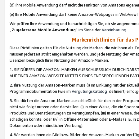
(d) Ihre Mobile Anwendung darf nicht die Funktion von Amazons eige
(e) Ihre Mobile Anwendung darf keine Amazon-Webpages in WebView 
Wir prüfen Ihre Anwendung und benachrichtigen Sie, ob sie angenomm
„
Zugelassene Mobile Anwendung
“ im Sinne der
Vereinbarung
.
Markenrichtlinien für das 
Diese Richtlinien gelten für die Nutzung der Marken, die wir Ihnen als 
müssen jederzeit strikt eingehalten werden, und jede Nutzung der Ama
Lizenzen bezüglich Ihrer Nutzung der Amazon-Marken.
1. SIE DÜRFEN DIE AMAZON-MARKEN AUSSCHLIESSLICH DURCH DARS
AUF EINER AMAZON-WEBSITE MITTELS EINES ENTSPRECHENDEN PART
2. Ihre Nutzung der Amazon-Marken muss (i) im Einklang mit der aktuells
Programmdokumentation (wie im
Vergütungskatalog
definiert) erfolg
3. Sie dürfen die Amazon-Marken ausschließlich für den in der Progr
nicht wie folgt nutzen oder darstellen: (i) in einer Weise, die ein Spo
Produkte und Dienstleistungen zu verunglimpfen, (iii) in einer Weise
schädigen könnte, oder (iv) in Offline-Materialien oder E-Mails (z. B.
Dokumenten oder mündlicher Werbung).
4. Wir werden Ihnen ein Bild bzw. Bilder der Amazon-Marken zur Verfüg