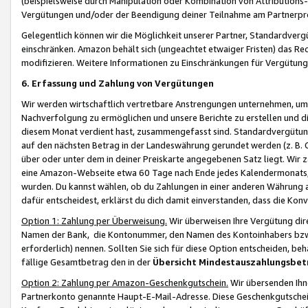
(beispielsweise durch Manipulation oder Kombination von Attributions-
Vergütungen und/oder der Beendigung deiner Teilnahme am Partnerp
Gelegentlich können wir die Möglichkeit unserer Partner, Standardv
einschränken. Amazon behält sich (ungeachtet etwaiger Fristen) das Re
modifizieren. Weitere Informationen zu Einschränkungen für Vergütung
6. Erfassung und Zahlung von Vergütungen
Wir werden wirtschaftlich vertretbare Anstrengungen unternehmen, um 
Nachverfolgung zu ermöglichen und unsere Berichte zu erstellen und di
diesem Monat verdient hast, zusammengefasst sind. Standardvergütung
auf den nächsten Betrag in der Landeswährung gerundet werden (z. B. C
über oder unter dem in deiner Preiskarte angegebenen Satz liegt. Wir
eine Amazon-Webseite etwa 60 Tage nach Ende jedes Kalendermonats, i
wurden. Du kannst wählen, ob du Zahlungen in einer anderen Währung
dafür entscheidest, erklärst du dich damit einverstanden, dass die K
Option 1: Zahlung per Überweisung.
Wir überweisen Ihre Vergütung dir
Namen der Bank, die Kontonummer, den Namen des Kontoinhabers bzw. a
erforderlich) nennen. Sollten Sie sich für diese Option entscheiden, be
fällige Gesamtbetrag den in der
Übersicht Mindestauszahlungsbet
Option 2: Zahlung per Amazon-Geschenkgutschein.
Wir übersenden Ihne
Partnerkonto genannte Haupt-E-Mail-Adresse. Diese Geschenkgutschei