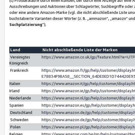
(c) Produktkäufe durch einen Kunden, der durch eine Anzeige auf eine 
Ausschreibungen und Auktionen über Schlagwörter, Suchbegriffe oder 
oder eine andere Amazon-Marke (vgl. die nicht abschließende Liste un
buchstabierte Varianten dieser Wörter (z. B. „ammazon“, „amaozn“ und „
Suchplatzierung
”);
Land
Nicht abschließende Liste der Marken
Vereinigtes
https://www.amazon.co.uk/gp/feature.html?ie=U
Königreich
Frankreich
https://www.amazon.fr/gp/help/customer/displa
E78834F9BA58__SECTION_64DE0ED1D744420E9
Italien
https://www.amazon.it/gp/help/customer/display
Irland
https://www.amazon.ie/gp/help/customer/displa
Niederlande
https://www.amazon.nl/gp/help/customer/display
Spanien
https://www.amazon.es/gp/help/customer/display
Deutschland
https://www.amazon.de/gp/help/customer/displa
Schweden
https://www.amazon.de/gp/help/customer/displa
Polen
https://www.amazon.pl/gp/help/customer/display
Belgien
https://www.amazon.com.be/gp/help/customer/d