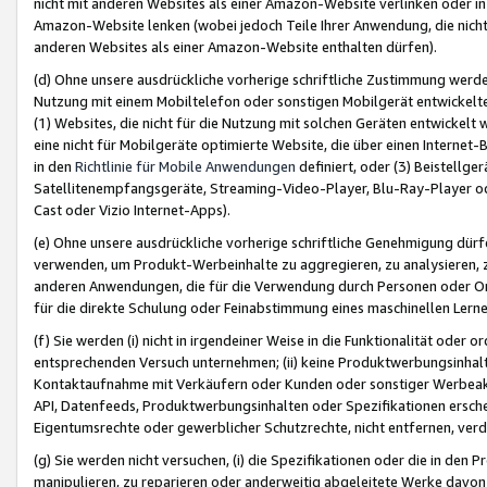
nicht mit anderen Websites als einer Amazon-Website verlinken oder i
Amazon-Website lenken (wobei jedoch Teile Ihrer Anwendung, die nich
anderen Websites als einer Amazon-Website enthalten dürfen).
(d) Ohne unsere ausdrückliche vorherige schriftliche Zustimmung werd
Nutzung mit einem Mobiltelefon oder sonstigen Mobilgerät entwickelt
(1) Websites, die nicht für die Nutzung mit solchen Geräten entwickelt
eine nicht für Mobilgeräte optimierte Website, die über einen Interne
in den
Richtlinie für Mobile Anwendungen
definiert, oder (3) Beistellge
Satellitenempfangsgeräte, Streaming-Video-Player, Blu-Ray-Player ode
Cast oder Vizio Internet-Apps).
(e) Ohne unsere ausdrückliche vorherige schriftliche Genehmigung dürfe
verwenden, um Produkt-Werbeinhalte zu aggregieren, zu analysieren, 
anderen Anwendungen, die für die Verwendung durch Personen oder Or
für die direkte Schulung oder Feinabstimmung eines maschinellen Lern
(f) Sie werden (i) nicht in irgendeiner Weise in die Funktionalität ode
entsprechenden Versuch unternehmen; (ii) keine Produktwerbungsinha
Kontaktaufnahme mit Verkäufern oder Kunden oder sonstiger Werbeaktiv
API, Datenfeeds, Produktwerbungsinhalten oder Spezifikationen erschei
Eigentumsrechte oder gewerblicher Schutzrechte, nicht entfernen, verd
(g) Sie werden nicht versuchen, (i) die Spezifikationen oder die in de
manipulieren, zu reparieren oder anderweitig abgeleitete Werke davon z