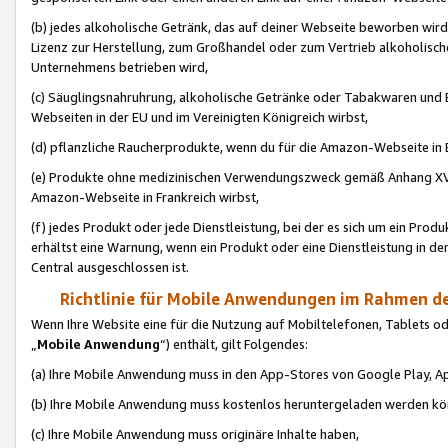
(b) jedes alkoholische Getränk, das auf deiner Webseite beworben wird
Lizenz zur Herstellung, zum Großhandel oder zum Vertrieb alkoholisch
Unternehmens betrieben wird,
(c) Säuglingsnahruhrung, alkoholische Getränke oder Tabakwaren und E
Webseiten in der EU und im Vereinigten Königreich wirbst,
(d) pflanzliche Raucherprodukte, wenn du für die Amazon-Webseite in B
(e) Produkte ohne medizinischen Verwendungszweck gemäß Anhang XVI 
Amazon-Webseite in Frankreich wirbst,
(f) jedes Produkt oder jede Dienstleistung, bei der es sich um ein Prod
erhältst eine Warnung, wenn ein Produkt oder eine Dienstleistung in de
Central ausgeschlossen ist.
Richtlinie für Mobile Anwendungen im Rahmen de
Wenn Ihre Website eine für die Nutzung auf Mobiltelefonen, Tablets 
„
Mobile Anwendung
“) enthält, gilt Folgendes:
(a) Ihre Mobile Anwendung muss in den App-Stores von Google Play, A
(b) Ihre Mobile Anwendung muss kostenlos heruntergeladen werden könn
(c) Ihre Mobile Anwendung muss originäre Inhalte haben,