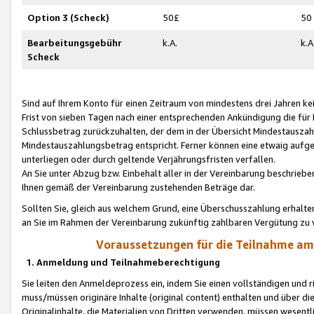
Option 3 (Scheck)
50£
50
Bearbeitungsgebühr
k.A.
k.A
Scheck
Sind auf Ihrem Konto für einen Zeitraum von mindestens drei Jahren kein
Frist von sieben Tagen nach einer entsprechenden Ankündigung die für
Schlussbetrag zurückzuhalten, der dem in der Übersicht Mindestausz
Mindestauszahlungsbetrag entspricht. Ferner können eine etwaig aufg
unterliegen oder durch geltende Verjährungsfristen verfallen.
An Sie unter Abzug bzw. Einbehalt aller in der Vereinbarung beschrieb
Ihnen gemäß der Vereinbarung zustehenden Beträge dar.
Sollten Sie, gleich aus welchem Grund, eine Überschusszahlung erhalte
an Sie im Rahmen der Vereinbarung zukünftig zahlbaren Vergütung zu 
Voraussetzungen für die Teilnahme a
1. Anmeldung und Teilnahmeberechtigung
Sie leiten den Anmeldeprozess ein, indem Sie einen vollständigen und 
muss/müssen originäre Inhalte (original content) enthalten und über d
Originalinhalte, die Materialien von Dritten verwenden, müssen wese