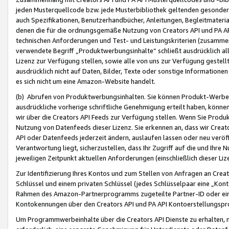
jeden Musterquellcode bzw. jede Musterbibliothek geltenden gesonder
auch Spezifikationen, Benutzerhandbücher, Anleitungen, Begleitmaterial
denen die für die ordnungsgemäße Nutzung von Creators API und PA A
technischen Anforderungen und Test- und Leistungskriterien (zusammen
verwendete Begriff „Produktwerbungsinhalte“ schließt ausdrücklich al
Lizenz zur Verfügung stellen, sowie alle von uns zur Verfügung gestel
ausdrücklich nicht auf Daten, Bilder, Texte oder sonstige Informatione
es sich nicht um eine Amazon-Website handelt.
(b) Abrufen von Produktwerbungsinhalten. Sie können Produkt-Werbein
ausdrückliche vorherige schriftliche Genehmigung erteilt haben, könn
wir über die Creators API Feeds zur Verfügung stellen. Wenn Sie Produk
Nutzung von Datenfeeds dieser Lizenz. Sie erkennen an, dass wir Creat
API oder Datenfeeds jederzeit ändern, auslaufen lassen oder neu veröffe
Verantwortung liegt, sicherzustellen, dass Ihr Zugriff auf die und Ihr
jeweiligen Zeitpunkt aktuellen Anforderungen (einschließlich dieser Liz
Zur Identifizierung Ihres Kontos und zum Stellen von Anfragen an Crea
Schlüssel und einem privaten Schlüssel (jedes Schlüsselpaar eine „Kon
Rahmen des Amazon-Partnerprogramms zugeteilte Partner-ID oder ein
Kontokennungen über den Creators API und PA API Kontoerstellungspro
Um Programmwerbeinhalte über die Creators API Dienste zu erhalten, m