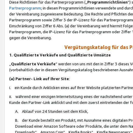
Diese Richtlinien für das Partnerprogramm („
Programmrichtlinien
“)
Partnerprogramm
; in diesen Programmrichtlinien verwendete und durch
der Vereinbarung zugewiesene Bedeutung. Die Rechte und Pflichten de
Partnerprogramm sowie Ziffer 3 der IP-Lizenz für das Partnerprogram
Einschränkung von Ziffer 6 Abs. (a) der Vereinbarung wird hiermit Fol
Partnerprogramm, die IP-Lizenz für das Partnerprogramm oder Ziffer 1
gegen die Vereinbarung.
Vergütungskatalog für das 
1. Qualifizierte Verkäufe und Qualifizierte Umsätze
„
Qualifizierte Verkäufe
“ werden von uns mit den in Ziffer 3 diese
(vorbehaltlich der in diesem Vergütungskatalog beschriebenen Ausnah
(a) Partner- Link auf Ihrer Site
:
i. ein Kunde durch Anklicken eines auf Ihrer Website platzierten Part
ii. während einer einzigen Internetsitzung eines der nachstehend unter (i)
Kunde den Partner-Link anklickt und mit dem zuerst eintretenden der f
A. Ablauf von 24 Stunden seit dem Klick,
B. der Kunde bestellt ein Produkt, mit Ausnahme eines digitalen P
Download einer Amazon Software oder Produkte, die unter dem N
Downloads“, „Amazon Coin“, „Kindle Books“, „Kindle Newspapers“, „