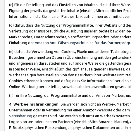
(c) für die Erstellung und das Einstellen von Inhalten, die auf Ihrer We
Eignung der jeweils dargestellten Inhalte (einschließlich sämtlicher 
Informationen, die Sie in einen Partner-Link aufnehmen oder mit diese
(d) dafür, dass die Nutzung der Programminhalte, Ihrer Website und des 
Verletzung oder missbräuchliche Ausübung unserer Rechte bzw. der Recht
Markenrechte, Datenschutzrechte, Veröffentlichungsrechte oder anderer
Einhaltung der
Amazon Anti-Fälschungsrichtlinien für das Partnerpro
(e) dafür, die Verwendung von Cookies, Pixeln und anderen Technologien
Besuchern gesammelten Daten in Übereinstimmung mit den geltenden Ge
und angemessen darzustellen und auf andere Weise die geltenden geset
in sonstiger Weise, einschließlich des ggf. anzuzeigenden Hinweises, d
Werbeanzeigen bereitstellen, von den Besuchern Ihrer Website unmitte
Cookies erkennen können und dafür, dass Sie Informationen über die v
Online-Werbung bereitstellen, soweit nach den anwendbaren gesetzlic
(f) für Ihre Nutzung, der Programminhalte und der Amazon-Marken, u
4. Werbeeinschränkungen.
Sie werden sich nicht an Werbe-, Market
Unternehmen oder in Verbindung mit einer Amazon-Website oder dem Pa
Vereinbarung
gestattet sind. Sie werden sich nicht an Werbeaktivitäten
Logos von uns oder unseren Partnern (einschließlich Amazon-Marken), 
E-Books, physischen Postsendungen, physischen Dokumenten oder in 