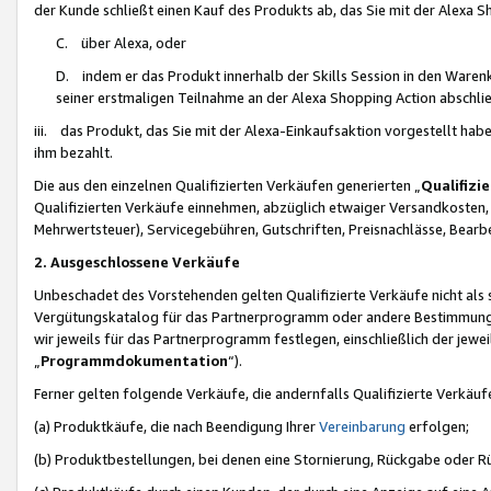
der Kunde schließt einen Kauf des Produkts ab, das Sie mit der Alexa 
C. über Alexa, oder
D. indem er das Produkt innerhalb der Skills Session in den Waren
seiner erstmaligen Teilnahme an der Alexa Shopping Action abschlie
iii. das Produkt, das Sie mit der Alexa-Einkaufsaktion vorgestellt ha
ihm bezahlt.
Die aus den einzelnen Qualifizierten Verkäufen generierten „
Qualifizi
Qualifizierten Verkäufe einnehmen, abzüglich etwaiger Versandkosten
Mehrwertsteuer), Servicegebühren, Gutschriften, Preisnachlässe, Bear
2. Ausgeschlossene Verkäufe
Unbeschadet des Vorstehenden gelten Qualifizierte Verkäufe nicht als
Vergütungskatalog für das Partnerprogramm oder andere Bestimmungen,
wir jeweils für das Partnerprogramm festlegen, einschließlich der jewe
„
Programmdokumentation
“).
Ferner gelten folgende Verkäufe, die andernfalls Qualifizierte Verkä
(a) Produktkäufe, die nach Beendigung Ihrer
Vereinbarung
erfolgen;
(b) Produktbestellungen, bei denen eine Stornierung, Rückgabe oder R