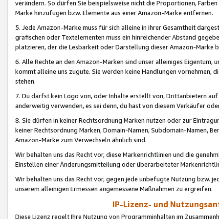
verändern. So dürfen Sie beispielsweise nicht die Proportionen, Farb
Marke hinzufügen bzw. Elemente aus einer Amazon-Marke entfernen.
5. Jede Amazon-Marke muss für sich alleine in ihrer Gesamtheit darge
grafischen oder Textelementen muss ein hinreichender Abstand gegebe
platzieren, der die Lesbarkeit oder Darstellung dieser Amazon-Marke b
6. Alle Rechte an den Amazon-Marken sind unser alleiniges Eigentum, 
kommt alleine uns zugute. Sie werden keine Handlungen vornehmen, 
stehen.
7. Du darfst kein Logo von, oder Inhalte erstellt von,
Drittanbietern au
anderweitig verwenden, es sei denn, du hast von diesem Verkäufer oder
8. Sie dürfen in keiner Rechtsordnung Marken nutzen oder zur Eintragu
keiner Rechtsordnung Marken, Domain-Namen, Subdomain-Namen, Benu
Amazon-Marke zum Verwechseln ähnlich sind.
Wir behalten uns das Recht vor, diese Markenrichtlinien und die gene
Einstellen einer Änderungsmitteilung oder überarbeiteter Markenricht
Wir behalten uns das Recht vor, gegen jede unbefugte Nutzung bzw. jede 
unserem alleinigen Ermessen angemessene Maßnahmen zu ergreifen.
IP-Lizenz- und Nutzungsan
Diese Lizenz regelt Ihre Nutzung von Programminhalten im Zusammen