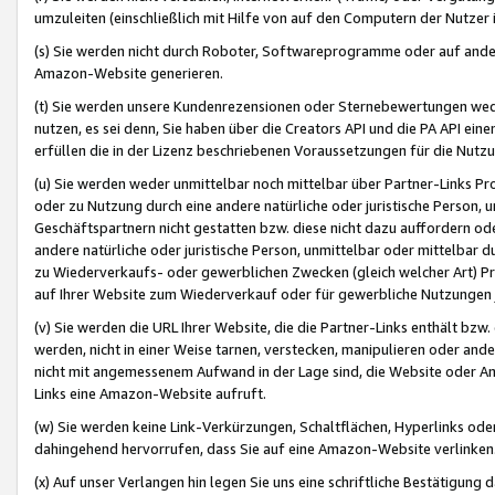
umzuleiten (einschließlich mit Hilfe von auf den Computern der Nutzer i
(s) Sie werden nicht durch Roboter, Softwareprogramme oder auf andere
Amazon-Website generieren.
(t) Sie werden unsere Kundenrezensionen oder Sternebewertungen wed
nutzen, es sei denn, Sie haben über die Creators API und die PA API e
erfüllen die in der Lizenz beschriebenen Voraussetzungen für die Nutzu
(u) Sie werden weder unmittelbar noch mittelbar über Partner-Links P
oder zu Nutzung durch eine andere natürliche oder juristische Person,
Geschäftspartnern nicht gestatten bzw. diese nicht dazu auffordern od
andere natürliche oder juristische Person, unmittelbar oder mittelbar
zu Wiederverkaufs- oder gewerblichen Zwecken (gleich welcher Art) 
auf Ihrer Website zum Wiederverkauf oder für gewerbliche Nutzungen 
(v) Sie werden die URL Ihrer Website, die die Partner-Links enthält b
werden, nicht in einer Weise tarnen, verstecken, manipulieren oder and
nicht mit angemessenem Aufwand in der Lage sind, die Website oder A
Links eine Amazon-Website aufruft.
(w) Sie werden keine Link-Verkürzungen, Schaltflächen, Hyperlinks ode
dahingehend hervorrufen, dass Sie auf eine Amazon-Website verlinken
(x) Auf unser Verlangen hin legen Sie uns eine schriftliche Bestätigung