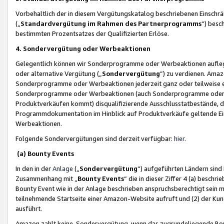
Vorbehaltlich der in diesem Vergütungskatalog beschriebenen Einschr
(„
Standardvergütung im Rahmen des Partnerprogramms
“) besc
bestimmten Prozentsatzes der Qualifizierten Erlöse.
4. Sondervergütung oder Werbeaktionen
Gelegentlich können wir Sonderprogramme oder Werbeaktionen auflegen,
oder alternative Vergütung („
Sondervergütung
”) zu verdienen. Amazo
Sonderprogramme oder Werbeaktionen jederzeit ganz oder teilweise einz
Sonderprogramme oder Werbeaktionen (auch Sonderprogramme oder We
Produktverkäufen kommt) disqualifizierende Ausschlusstatbestände, di
Programmdokumentation im Hinblick auf Produktverkäufe geltende E
Werbeaktionen.
Folgende Sondervergütungen sind derzeit verfügbar:
hier
.
(a) Bounty Events
In den in der
Anlage
(„
Sondervergütung
“) aufgeführten Ländern sind
Zusammenhang mit „
Bounty Events
“ die in dieser Ziffer 4 (a) besch
Bounty Event wie in der Anlage beschrieben anspruchsberechtigt sein mu
teilnehmende Startseite einer Amazon-Website aufruft und (2) der Kun
ausführt.
Amazon zahlt keine Sondervergütung, wenn das zugrundeliegende Boun