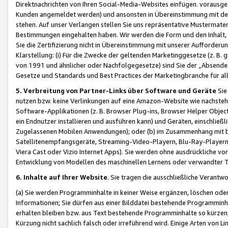
Direktnachrichten von Ihren Social-Media-Websites einfügen. vorausg
Kunden angemeldet werden) und ansonsten in Übereinstimmung mit der
stehen. Auf unser Verlangen stellen Sie uns repräsentative Mustermater
Bestimmungen eingehalten haben. Wir werden die Form und den Inhalt, di
Sie die Zertifizierung nicht in Übereinstimmung mit unserer Aufforderu
Klarstellung: (i) Für die Zwecke der geltenden Marketinggesetze (z. 
von 1991 und ähnlicher oder Nachfolgegesetze) sind Sie der „Absender“ j
Gesetze und Standards und Best Practices der Marketingbranche für 
5. Verbreitung von Partner-Links über Software und Geräte
Sie
nutzen bzw. keine Verlinkungen auf eine Amazon-Website wie nachsteh
Software-Applikationen (z. B. Browser Plug-ins, Browser Helper Objec
ein Endnutzer installieren und ausführen kann) und Geräten, einschlie
Zugelassenen Mobilen Anwendungen); oder (b) im Zusammenhang mit bzw.
Satellitenempfangsgeräte, Streaming-Video-Playern, Blu-Ray-Playern 
Viera Cast oder Vizio Internet Apps). Sie werden ohne ausdrückliche v
Entwicklung von Modellen des maschinellen Lernens oder verwandter 
6. Inhalte auf Ihrer Website
. Sie tragen die ausschließliche Verantwo
(a) Sie werden Programminhalte in keiner Weise ergänzen, löschen oder
Informationen; Sie dürfen aus einer Bilddatei bestehende Programminhal
erhalten bleiben bzw. aus Text bestehende Programminhalte so kürzen, 
Kürzung nicht sachlich falsch oder irreführend wird. Einige Arten von L