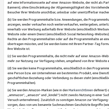
auf eine Informationsseite auf einer Amazon-Website, der nicht als Part
Bannern); ohne Einschränkung der Allgemeingültigkeit des Vorstehende
Besucher Ihrer Website unsichtbar, unlesbar oder unentzifferbar mache
(b) Sie werden Programminhalte bzw. Anwendungen, die Programminhalt
anzeigen, weder verkaufen noch weiterverkaufen, weitergeben, unterli
innerhalb von Werbung außerhalb Ihrer Website (einschließlich Werbun
Website oder einem Dienst (einschließlich Social Networking-Website
Rechte an den Programminhalten oder auf die Programminhalte an eine a
übertragen müssten, und Sie werden keine mit Ihrem Partner-Tag formati
Ihre Website ist.
(c) Sie werden Programminhalte, die nicht mehr auf einer Amazon-Websit
mehr zur Nutzung zur Verfügung stehen, umgehend von Ihrer Website e
(d) Sie werden keine Programminhalte, einschließlich in den Programmin
eine Person bzw. ein Unternehmen ein bestimmtes Produkt, eine Dienstle
geschäftlichen Beziehung oder Verbindung zu diesen steht (einschließli
Programminhalten).
(e) Sie werden Amazon-Marken (wie in den
Markenrichtlinien
definiert) 
„ammazon“, „amaozn“ und „kindel“) nicht zwecks Nutzung in einer Suc
Versuch unternehmen). Zusätzlich zu sonstigen Amazon zur Verfügung 
sorgen, dass von uns benannte Suchmaschinen Geschützte Begriffe (wie 