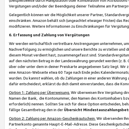
(beispielsweise durch Manipulation oder Kombination von Attributions-
Vergütungen und/oder der Beendigung deiner Teilnahme am Partnerp
Gelegentlich können wir die Möglichkeit unserer Partner, Standardv
einschränken. Amazon behält sich (ungeachtet etwaiger Fristen) das Re
modifizieren. Weitere Informationen zu Einschränkungen für Vergütung
6. Erfassung und Zahlung von Vergütungen
Wir werden wirtschaftlich vertretbare Anstrengungen unternehmen, um 
Nachverfolgung zu ermöglichen und unsere Berichte zu erstellen und di
diesem Monat verdient hast, zusammengefasst sind. Standardvergütung
auf den nächsten Betrag in der Landeswährung gerundet werden (z. B. C
über oder unter dem in deiner Preiskarte angegebenen Satz liegt. Wir
eine Amazon-Webseite etwa 60 Tage nach Ende jedes Kalendermonats, i
wurden. Du kannst wählen, ob du Zahlungen in einer anderen Währung
dafür entscheidest, erklärst du dich damit einverstanden, dass die K
Option 1: Zahlung per Überweisung.
Wir überweisen Ihre Vergütung dir
Namen der Bank, die Kontonummer, den Namen des Kontoinhabers bzw. a
erforderlich) nennen. Sollten Sie sich für diese Option entscheiden, be
fällige Gesamtbetrag den in der
Übersicht Mindestauszahlungsbet
Option 2: Zahlung per Amazon-Geschenkgutschein.
Wir übersenden Ihne
Partnerkonto genannte Haupt-E-Mail-Adresse. Diese Geschenkgutschei