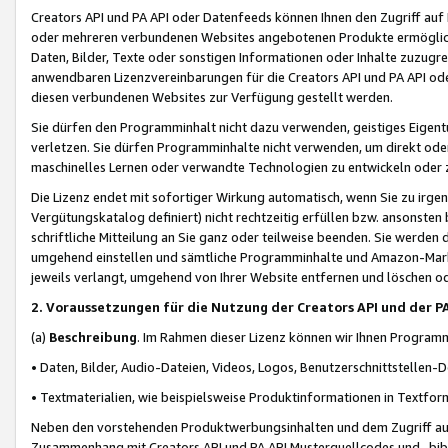
Creators API und PA API oder Datenfeeds können Ihnen den Zugriff auf D
oder mehreren verbundenen Websites angebotenen Produkte ermögliche
Daten, Bilder, Texte oder sonstigen Informationen oder Inhalte zuzugre
anwendbaren Lizenzvereinbarungen für die Creators API und PA API od
diesen verbundenen Websites zur Verfügung gestellt werden.
Sie dürfen den Programminhalt nicht dazu verwenden, geistiges Eigent
verletzen. Sie dürfen Programminhalte nicht verwenden, um direkt ode
maschinelles Lernen oder verwandte Technologien zu entwickeln oder zu
Die Lizenz endet mit sofortiger Wirkung automatisch, wenn Sie zu irg
Vergütungskatalog definiert) nicht rechtzeitig erfüllen bzw. ansonsten
schriftliche Mitteilung an Sie ganz oder teilweise beenden. Sie werden
umgehend einstellen und sämtliche Programminhalte und Amazon-Marke
jeweils verlangt, umgehend von Ihrer Website entfernen und löschen od
2. Voraussetzungen für die Nutzung der Creators API und der P
(a)
Beschreibung
. Im Rahmen dieser Lizenz können wir Ihnen Programmi
• Daten, Bilder, Audio-Dateien, Videos, Logos, Benutzerschnittstellen-
• Textmaterialien, wie beispielsweise Produktinformationen in Textfor
Neben den vorstehenden Produktwerbungsinhalten und dem Zugriff auf 
Zusammenhang mit Creators API und PA API Musterquellcodes und -bibli