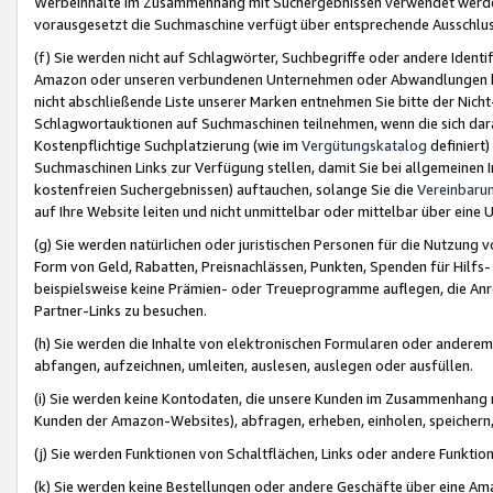
Werbeinhalte im Zusammenhang mit Suchergebnissen verwendet werden,
vorausgesetzt die Suchmaschine verfügt über entsprechende Ausschlu
(f) Sie werden nicht auf Schlagwörter, Suchbegriffe oder andere Ident
Amazon oder unseren verbundenen Unternehmen oder Abwandlungen bzw
nicht abschließende Liste unserer Marken entnehmen Sie bitte der Nich
Schlagwortauktionen auf Suchmaschinen teilnehmen, wenn die sich da
Kostenpflichtige Suchplatzierung (wie im
Vergütungskatalog
definiert
Suchmaschinen Links zur Verfügung stellen, damit Sie bei allgemeinen I
kostenfreien Suchergebnissen) auftauchen, solange Sie die
Vereinbaru
auf Ihre Website leiten und nicht unmittelbar oder mittelbar über eine
(g) Sie werden natürlichen oder juristischen Personen für die Nutzung 
Form von Geld, Rabatten, Preisnachlässen, Punkten, Spenden für Hilfs
beispielsweise keine Prämien- oder Treueprogramme auflegen, die Anrei
Partner-Links zu besuchen.
(h) Sie werden die Inhalte von elektronischen Formularen oder anderem M
abfangen, aufzeichnen, umleiten, auslesen, auslegen oder ausfüllen.
(i) Sie werden keine Kontodaten, die unsere Kunden im Zusammenhang 
Kunden der Amazon-Websites), abfragen, erheben, einholen, speichern,
(j) Sie werden Funktionen von Schaltflächen, Links oder andere Funkti
(k) Sie werden keine Bestellungen oder andere Geschäfte über eine Ama