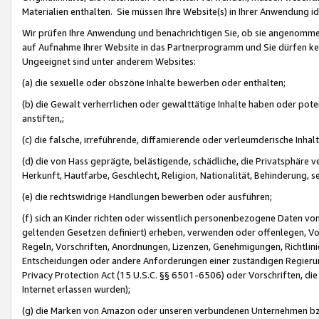
Materialien enthalten. Sie müssen Ihre Website(s) in Ihrer Anwendung ide
Wir prüfen Ihre Anwendung und benachrichtigen Sie, ob sie angenommen
auf Aufnahme Ihrer Website in das Partnerprogramm und Sie dürfen kei
Ungeeignet sind unter anderem Websites:
(a) die sexuelle oder obszöne Inhalte bewerben oder enthalten;
(b) die Gewalt verherrlichen oder gewalttätige Inhalte haben oder pot
anstiften,;
(c) die falsche, irreführende, diffamierende oder verleumderische Inha
(d) die von Hass geprägte, belästigende, schädliche, die Privatsphäre v
Herkunft, Hautfarbe, Geschlecht, Religion, Nationalität, Behinderung, 
(e) die rechtswidrige Handlungen bewerben oder ausführen;
(f) sich an Kinder richten oder wissentlich personenbezogene Daten vo
geltenden Gesetzen definiert) erheben, verwenden oder offenlegen, Vo
Regeln, Vorschriften, Anordnungen, Lizenzen, Genehmigungen, Richtlini
Entscheidungen oder andere Anforderungen einer zuständigen Regierung
Privacy Protection Act (15 U.S.C. §§ 6501-6506) oder Vorschriften, di
Internet erlassen wurden);
(g) die Marken von Amazon oder unseren verbundenen Unternehmen b