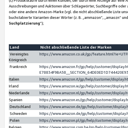
(c) Produktkäufe durch einen Kunden, der durch eine Anzeige auf eine 
Ausschreibungen und Auktionen über Schlagwörter, Suchbegriffe oder 
oder eine andere Amazon-Marke (vgl. die nicht abschließende Liste un
buchstabierte Varianten dieser Wörter (z. B. „ammazon“, „amaozn“ und „
Suchplatzierung
”);
Land
Nicht abschließende Liste der Marken
Vereinigtes
https://www.amazon.co.uk/gp/feature.html?ie=U
Königreich
Frankreich
https://www.amazon.fr/gp/help/customer/displa
E78834F9BA58__SECTION_64DE0ED1D744420E9
Italien
https://www.amazon.it/gp/help/customer/display
Irland
https://www.amazon.ie/gp/help/customer/displa
Niederlande
https://www.amazon.nl/gp/help/customer/display
Spanien
https://www.amazon.es/gp/help/customer/display
Deutschland
https://www.amazon.de/gp/help/customer/displa
Schweden
https://www.amazon.de/gp/help/customer/displa
Polen
https://www.amazon.pl/gp/help/customer/display
Belgien
https://www.amazon.com.be/gp/help/customer/d