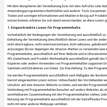
Mit dem Akzeptieren der Vereinbarung bzw. mit dem Aufrufen oder Nutz
Anwendungsprogrammierschnittstellen und anderer Tools (zusammen die
Texten und sonstigen Informationen und Inhalten in Bezug auf Produkte
nutzen können, erklären Sie sich damit einverstanden, an diese Lizenz 
1. Eingeschränkte Lizenz für Programminhalte
Vorbehaltlich der Bedingungen der Vereinbarung und ausschließlich z
Einhaltung der Vereinbarung (einschließlich dieser Lizenz und der ande
nicht übertragbare, nicht unterlizenzierbare, nicht exklusive, gebühren
anzuzeigen; (b) nur diejenigen der Amazon-Marken zu verwenden (wie in 
Programminhalte, ausschließlich auf Ihrer Website und in Übereinstimmu
API, Datenfeeds und Produkt-Werbeinhalte ausschließlich gemäß den Spe
Kopieren oder andere Verwenden von Programminhalten zugunsten Dri
Sammeln und Extrahieren von Daten. Zur Klarstellung: Zu den Program
Sie werden Programminhalte ausschließlich nach Maßgabe der Besti
hiermit eingeräumten Lizenz nutzen. Unbeschadet des Vorstehenden we
Umsätze auf eine Amazon-Website zu leiten, und werden Programminhal
Verbindung mit Programminhalten Besucher auf andere Websites als ein
unmittelbarem Zusammenhang mit den Programminhalten stehen, Links z
Nutzung der Programminhalte ausschließlich mit der betreffenden Pr
nicht mit einer anderen Webpage verlinken.