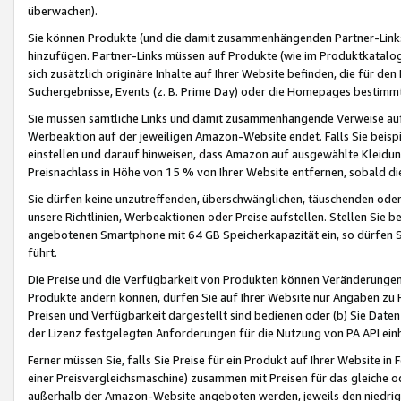
überwachen).
Sie können Produkte (und die damit zusammenhängenden Partner-Links)
hinzufügen. Partner-Links müssen auf Produkte (wie im Produktkatalog de
sich zusätzlich originäre Inhalte auf Ihrer Website befinden, die für 
Suchergebnisse, Events (z. B. Prime Day) oder die Homepages bestimmte
Sie müssen sämtliche Links und damit zusammenhängende Verweise auf z
Werbeaktion auf der jeweiligen Amazon-Website endet. Falls Sie beisp
einstellen und darauf hinweisen, dass Amazon auf ausgewählte Kleidun
Preisnachlass in Höhe von 15 % von Ihrer Website entfernen, sobald di
Sie dürfen keine unzutreffenden, überschwänglichen, täuschenden od
unsere Richtlinien, Werbeaktionen oder Preise aufstellen. Stellen Sie 
angebotenen Smartphone mit 64 GB Speicherkapazität ein, so dürfen S
führt.
Die Preise und die Verfügbarkeit von Produkten können Veränderungen 
Produkte ändern können, dürfen Sie auf Ihrer Website nur Angaben zu P
Preisen und Verfügbarkeit dargestellt sind bedienen oder (b) Sie Daten
der Lizenz festgelegten Anforderungen für die Nutzung von PA API einh
Ferner müssen Sie, falls Sie Preise für ein Produkt auf Ihrer Website in 
einer Preisvergleichsmaschine) zusammen mit Preisen für das gleiche o
außerhalb der Amazon-Website angeboten werden, jeweils den niedrigst