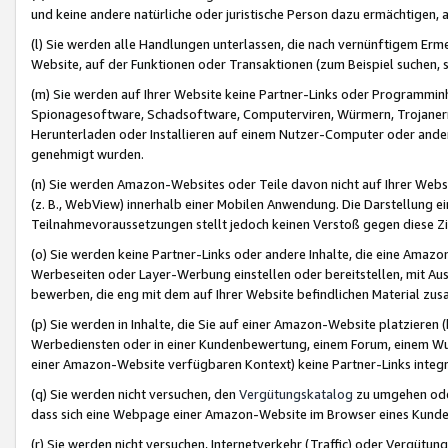
und keine andere natürliche oder juristische Person dazu ermächtigen, a
(l) Sie werden alle Handlungen unterlassen, die nach vernünftigem Erme
Website, auf der Funktionen oder Transaktionen (zum Beispiel suchen, s
(m) Sie werden auf Ihrer Website keine Partner-Links oder Programmin
Spionagesoftware, Schadsoftware, Computerviren, Würmern, Trojaner
Herunterladen oder Installieren auf einem Nutzer-Computer oder ande
genehmigt wurden.
(n) Sie werden Amazon-Websites oder Teile davon nicht auf Ihrer Websi
(z. B., WebView) innerhalb einer Mobilen Anwendung. Die Darstellung ein
Teilnahmevoraussetzungen stellt jedoch keinen Verstoß gegen diese Zif
(o) Sie werden keine Partner-Links oder andere Inhalte, die eine Am
Werbeseiten oder Layer-Werbung einstellen oder bereitstellen, mit Au
bewerben, die eng mit dem auf Ihrer Website befindlichen Material z
(p) Sie werden in Inhalte, die Sie auf einer Amazon-Website platzier
Werbediensten oder in einer Kundenbewertung, einem Forum, einem Wun
einer Amazon-Website verfügbaren Kontext) keine Partner-Links integr
(q) Sie werden nicht versuchen, den
Vergütungskatalog
zu umgehen oder
dass sich eine Webpage einer Amazon-Website im Browser eines Kunden 
(r) Sie werden nicht versuchen, Internetverkehr (Traffic) oder Vergü