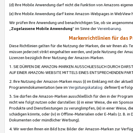
(d) Ihre Mobile Anwendung darf nicht die Funktion von Amazons eige
(e) Ihre Mobile Anwendung darf keine Amazon-Webpages in WebView 
Wir prüfen Ihre Anwendung und benachrichtigen Sie, ob sie angenomm
„
Zugelassene Mobile Anwendung
“ im Sinne der
Vereinbarung
.
Markenrichtlinien für das 
Diese Richtlinien gelten für die Nutzung der Marken, die wir Ihnen als 
müssen jederzeit strikt eingehalten werden, und jede Nutzung der Ama
Lizenzen bezüglich Ihrer Nutzung der Amazon-Marken.
1. SIE DÜRFEN DIE AMAZON-MARKEN AUSSCHLIESSLICH DURCH DARS
AUF EINER AMAZON-WEBSITE MITTELS EINES ENTSPRECHENDEN PART
2. Ihre Nutzung der Amazon-Marken muss (i) im Einklang mit der aktuells
Programmdokumentation (wie im
Vergütungskatalog
definiert) erfolg
3. Sie dürfen die Amazon-Marken ausschließlich für den in der Progr
nicht wie folgt nutzen oder darstellen: (i) in einer Weise, die ein Spo
Produkte und Dienstleistungen zu verunglimpfen, (iii) in einer Weise
schädigen könnte, oder (iv) in Offline-Materialien oder E-Mails (z. B.
Dokumenten oder mündlicher Werbung).
4. Wir werden Ihnen ein Bild bzw. Bilder der Amazon-Marken zur Verfüg