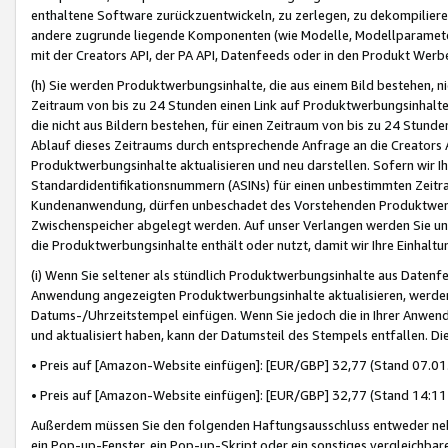
enthaltene Software zurückzuentwickeln, zu zerlegen, zu dekompilier
andere zugrunde liegende Komponenten (wie Modelle, Modellparameter
mit der Creators API, der PA API, Datenfeeds oder in den Produkt Werb
(h) Sie werden Produktwerbungsinhalte, die aus einem Bild bestehen, ni
Zeitraum von bis zu 24 Stunden einen Link auf Produktwerbungsinhalte
die nicht aus Bildern bestehen, für einen Zeitraum von bis zu 24 Stund
Ablauf dieses Zeitraums durch entsprechende Anfrage an die Creators 
Produktwerbungsinhalte aktualisieren und neu darstellen. Sofern wir Ih
Standardidentifikationsnummern (ASINs) für einen unbestimmten Zeitra
Kundenanwendung, dürfen unbeschadet des Vorstehenden Produktwerbu
Zwischenspeicher abgelegt werden. Auf unser Verlangen werden Sie un
die Produktwerbungsinhalte enthält oder nutzt, damit wir Ihre Einhalt
(i) Wenn Sie seltener als stündlich Produktwerbungsinhalte aus Datenfe
Anwendung angezeigten Produktwerbungsinhalte aktualisieren, werden 
Datums-/Uhrzeitstempel einfügen. Wenn Sie jedoch die in Ihrer Anwe
und aktualisiert haben, kann der Datumsteil des Stempels entfallen. Dies
• Preis auf [Amazon-Website einfügen]: [EUR/GBP] 32,77 (Stand 07.01.
• Preis auf [Amazon-Website einfügen]: [EUR/GBP] 32,77 (Stand 14:11 
Außerdem müssen Sie den folgenden Haftungsausschluss entweder neb
ein Pop-up-Fenster, ein Pop-up-Skript oder ein sonstiges vergleichba