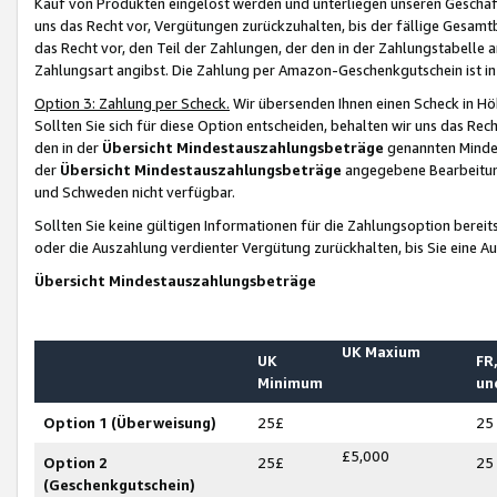
Kauf von Produkten eingelöst werden und unterliegen unseren Geschäf
uns das Recht vor, Vergütungen zurückzuhalten, bis der fällige Gesamt
das Recht vor, den Teil der Zahlungen, der den in der Zahlungstabelle 
Zahlungsart angibst. Die Zahlung per Amazon-Geschenkgutschein ist in
Option 3: Zahlung per Scheck.
Wir übersenden Ihnen einen Scheck in Höh
Sollten Sie sich für diese Option entscheiden, behalten wir uns das Rec
den in der
Übersicht Mindestauszahlungsbeträge
genannten Mindest
der
Übersicht Mindestauszahlungsbeträge
angegebene Bearbeitung
und Schweden nicht verfügbar.
Sollten Sie keine gültigen Informationen für die Zahlungsoption bereit
oder die Auszahlung verdienter Vergütung zurückhalten, bis Sie eine A
Übersicht Mindestauszahlungsbeträge
UK Maxium
UK
FR,
Minimum
un
Option 1 (Überweisung)
25£
25
£5,000
Option 2
25£
25
(Geschenkgutschein)