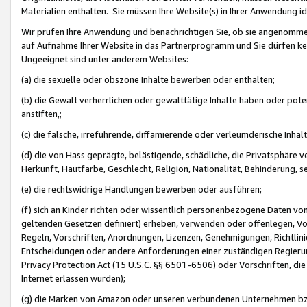
Materialien enthalten. Sie müssen Ihre Website(s) in Ihrer Anwendung ide
Wir prüfen Ihre Anwendung und benachrichtigen Sie, ob sie angenommen
auf Aufnahme Ihrer Website in das Partnerprogramm und Sie dürfen kei
Ungeeignet sind unter anderem Websites:
(a) die sexuelle oder obszöne Inhalte bewerben oder enthalten;
(b) die Gewalt verherrlichen oder gewalttätige Inhalte haben oder pot
anstiften,;
(c) die falsche, irreführende, diffamierende oder verleumderische Inha
(d) die von Hass geprägte, belästigende, schädliche, die Privatsphäre v
Herkunft, Hautfarbe, Geschlecht, Religion, Nationalität, Behinderung, 
(e) die rechtswidrige Handlungen bewerben oder ausführen;
(f) sich an Kinder richten oder wissentlich personenbezogene Daten vo
geltenden Gesetzen definiert) erheben, verwenden oder offenlegen, Vo
Regeln, Vorschriften, Anordnungen, Lizenzen, Genehmigungen, Richtlini
Entscheidungen oder andere Anforderungen einer zuständigen Regierung
Privacy Protection Act (15 U.S.C. §§ 6501-6506) oder Vorschriften, di
Internet erlassen wurden);
(g) die Marken von Amazon oder unseren verbundenen Unternehmen b