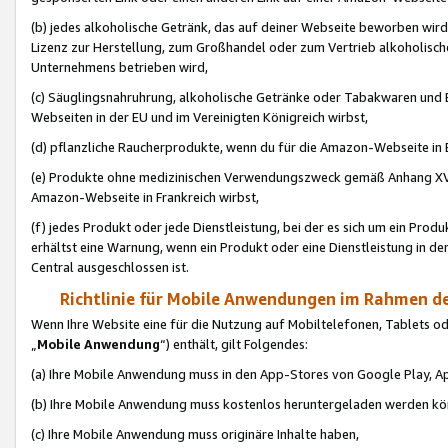
(b) jedes alkoholische Getränk, das auf deiner Webseite beworben wird
Lizenz zur Herstellung, zum Großhandel oder zum Vertrieb alkoholisch
Unternehmens betrieben wird,
(c) Säuglingsnahruhrung, alkoholische Getränke oder Tabakwaren und E
Webseiten in der EU und im Vereinigten Königreich wirbst,
(d) pflanzliche Raucherprodukte, wenn du für die Amazon-Webseite in B
(e) Produkte ohne medizinischen Verwendungszweck gemäß Anhang XVI 
Amazon-Webseite in Frankreich wirbst,
(f) jedes Produkt oder jede Dienstleistung, bei der es sich um ein Prod
erhältst eine Warnung, wenn ein Produkt oder eine Dienstleistung in de
Central ausgeschlossen ist.
Richtlinie für Mobile Anwendungen im Rahmen de
Wenn Ihre Website eine für die Nutzung auf Mobiltelefonen, Tablets 
„
Mobile Anwendung
“) enthält, gilt Folgendes:
(a) Ihre Mobile Anwendung muss in den App-Stores von Google Play, A
(b) Ihre Mobile Anwendung muss kostenlos heruntergeladen werden könn
(c) Ihre Mobile Anwendung muss originäre Inhalte haben,