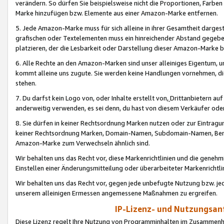
verändern. So dürfen Sie beispielsweise nicht die Proportionen, Farb
Marke hinzufügen bzw. Elemente aus einer Amazon-Marke entfernen.
5. Jede Amazon-Marke muss für sich alleine in ihrer Gesamtheit darge
grafischen oder Textelementen muss ein hinreichender Abstand gegebe
platzieren, der die Lesbarkeit oder Darstellung dieser Amazon-Marke b
6. Alle Rechte an den Amazon-Marken sind unser alleiniges Eigentum, 
kommt alleine uns zugute. Sie werden keine Handlungen vornehmen, 
stehen.
7. Du darfst kein Logo von, oder Inhalte erstellt von,
Drittanbietern au
anderweitig verwenden, es sei denn, du hast von diesem Verkäufer oder
8. Sie dürfen in keiner Rechtsordnung Marken nutzen oder zur Eintragu
keiner Rechtsordnung Marken, Domain-Namen, Subdomain-Namen, Benu
Amazon-Marke zum Verwechseln ähnlich sind.
Wir behalten uns das Recht vor, diese Markenrichtlinien und die gene
Einstellen einer Änderungsmitteilung oder überarbeiteter Markenricht
Wir behalten uns das Recht vor, gegen jede unbefugte Nutzung bzw. jede 
unserem alleinigen Ermessen angemessene Maßnahmen zu ergreifen.
IP-Lizenz- und Nutzungsan
Diese Lizenz regelt Ihre Nutzung von Programminhalten im Zusammen