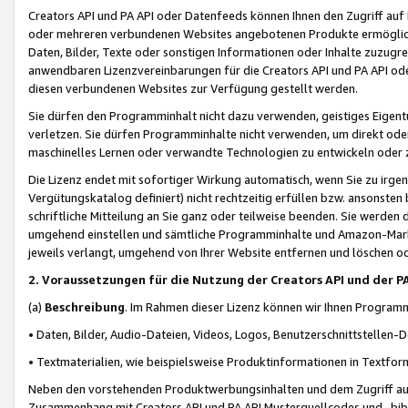
Creators API und PA API oder Datenfeeds können Ihnen den Zugriff auf D
oder mehreren verbundenen Websites angebotenen Produkte ermögliche
Daten, Bilder, Texte oder sonstigen Informationen oder Inhalte zuzugre
anwendbaren Lizenzvereinbarungen für die Creators API und PA API od
diesen verbundenen Websites zur Verfügung gestellt werden.
Sie dürfen den Programminhalt nicht dazu verwenden, geistiges Eigent
verletzen. Sie dürfen Programminhalte nicht verwenden, um direkt ode
maschinelles Lernen oder verwandte Technologien zu entwickeln oder zu
Die Lizenz endet mit sofortiger Wirkung automatisch, wenn Sie zu irg
Vergütungskatalog definiert) nicht rechtzeitig erfüllen bzw. ansonsten
schriftliche Mitteilung an Sie ganz oder teilweise beenden. Sie werden
umgehend einstellen und sämtliche Programminhalte und Amazon-Marke
jeweils verlangt, umgehend von Ihrer Website entfernen und löschen od
2. Voraussetzungen für die Nutzung der Creators API und der P
(a)
Beschreibung
. Im Rahmen dieser Lizenz können wir Ihnen Programmi
• Daten, Bilder, Audio-Dateien, Videos, Logos, Benutzerschnittstellen-
• Textmaterialien, wie beispielsweise Produktinformationen in Textfor
Neben den vorstehenden Produktwerbungsinhalten und dem Zugriff auf 
Zusammenhang mit Creators API und PA API Musterquellcodes und -bibli