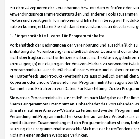
Mit dem Akzeptieren der Vereinbarung bzw. mit dem Aufrufen oder Nutz
Anwendungsprogrammierschnittstellen und anderer Tools (zusammen die
Texten und sonstigen Informationen und Inhalten in Bezug auf Produkte
nutzen können, erklären Sie sich damit einverstanden, an diese Lizenz 
1. Eingeschränkte Lizenz für Programminhalte
Vorbehaltlich der Bedingungen der Vereinbarung und ausschließlich z
Einhaltung der Vereinbarung (einschließlich dieser Lizenz und der ande
nicht übertragbare, nicht unterlizenzierbare, nicht exklusive, gebühren
anzuzeigen; (b) nur diejenigen der Amazon-Marken zu verwenden (wie in 
Programminhalte, ausschließlich auf Ihrer Website und in Übereinstimmu
API, Datenfeeds und Produkt-Werbeinhalte ausschließlich gemäß den Spe
Kopieren oder andere Verwenden von Programminhalten zugunsten Dri
Sammeln und Extrahieren von Daten. Zur Klarstellung: Zu den Program
Sie werden Programminhalte ausschließlich nach Maßgabe der Besti
hiermit eingeräumten Lizenz nutzen. Unbeschadet des Vorstehenden we
Umsätze auf eine Amazon-Website zu leiten, und werden Programminhal
Verbindung mit Programminhalten Besucher auf andere Websites als ein
unmittelbarem Zusammenhang mit den Programminhalten stehen, Links z
Nutzung der Programminhalte ausschließlich mit der betreffenden Pr
nicht mit einer anderen Webpage verlinken.