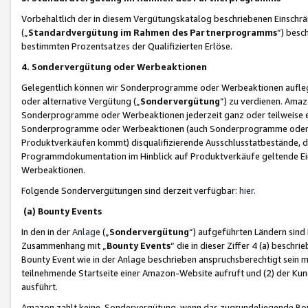
Vorbehaltlich der in diesem Vergütungskatalog beschriebenen Einschr
(„
Standardvergütung im Rahmen des Partnerprogramms
“) besc
bestimmten Prozentsatzes der Qualifizierten Erlöse.
4. Sondervergütung oder Werbeaktionen
Gelegentlich können wir Sonderprogramme oder Werbeaktionen auflegen,
oder alternative Vergütung („
Sondervergütung
”) zu verdienen. Amazo
Sonderprogramme oder Werbeaktionen jederzeit ganz oder teilweise einz
Sonderprogramme oder Werbeaktionen (auch Sonderprogramme oder We
Produktverkäufen kommt) disqualifizierende Ausschlusstatbestände, di
Programmdokumentation im Hinblick auf Produktverkäufe geltende E
Werbeaktionen.
Folgende Sondervergütungen sind derzeit verfügbar:
hier
.
(a) Bounty Events
In den in der
Anlage
(„
Sondervergütung
“) aufgeführten Ländern sind
Zusammenhang mit „
Bounty Events
“ die in dieser Ziffer 4 (a) besch
Bounty Event wie in der Anlage beschrieben anspruchsberechtigt sein mu
teilnehmende Startseite einer Amazon-Website aufruft und (2) der Kun
ausführt.
Amazon zahlt keine Sondervergütung, wenn das zugrundeliegende Boun