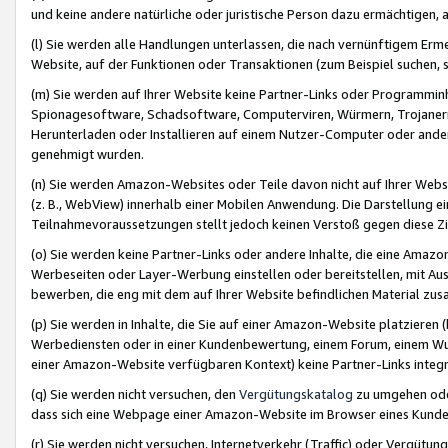
und keine andere natürliche oder juristische Person dazu ermächtigen, a
(l) Sie werden alle Handlungen unterlassen, die nach vernünftigem Erme
Website, auf der Funktionen oder Transaktionen (zum Beispiel suchen, s
(m) Sie werden auf Ihrer Website keine Partner-Links oder Programmin
Spionagesoftware, Schadsoftware, Computerviren, Würmern, Trojaner
Herunterladen oder Installieren auf einem Nutzer-Computer oder ande
genehmigt wurden.
(n) Sie werden Amazon-Websites oder Teile davon nicht auf Ihrer Websi
(z. B., WebView) innerhalb einer Mobilen Anwendung. Die Darstellung ein
Teilnahmevoraussetzungen stellt jedoch keinen Verstoß gegen diese Zif
(o) Sie werden keine Partner-Links oder andere Inhalte, die eine Am
Werbeseiten oder Layer-Werbung einstellen oder bereitstellen, mit Au
bewerben, die eng mit dem auf Ihrer Website befindlichen Material z
(p) Sie werden in Inhalte, die Sie auf einer Amazon-Website platzier
Werbediensten oder in einer Kundenbewertung, einem Forum, einem Wun
einer Amazon-Website verfügbaren Kontext) keine Partner-Links integr
(q) Sie werden nicht versuchen, den
Vergütungskatalog
zu umgehen oder
dass sich eine Webpage einer Amazon-Website im Browser eines Kunden 
(r) Sie werden nicht versuchen, Internetverkehr (Traffic) oder Vergü