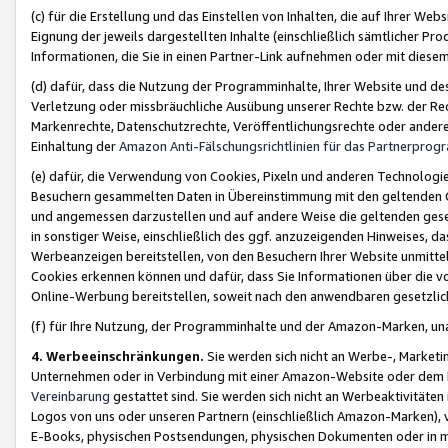
(c) für die Erstellung und das Einstellen von Inhalten, die auf Ihrer We
Eignung der jeweils dargestellten Inhalte (einschließlich sämtlicher 
Informationen, die Sie in einen Partner-Link aufnehmen oder mit diese
(d) dafür, dass die Nutzung der Programminhalte, Ihrer Website und des 
Verletzung oder missbräuchliche Ausübung unserer Rechte bzw. der Recht
Markenrechte, Datenschutzrechte, Veröffentlichungsrechte oder anderer
Einhaltung der
Amazon Anti-Fälschungsrichtlinien für das Partnerpro
(e) dafür, die Verwendung von Cookies, Pixeln und anderen Technologien
Besuchern gesammelten Daten in Übereinstimmung mit den geltenden Ge
und angemessen darzustellen und auf andere Weise die geltenden geset
in sonstiger Weise, einschließlich des ggf. anzuzeigenden Hinweises, d
Werbeanzeigen bereitstellen, von den Besuchern Ihrer Website unmitte
Cookies erkennen können und dafür, dass Sie Informationen über die v
Online-Werbung bereitstellen, soweit nach den anwendbaren gesetzlic
(f) für Ihre Nutzung, der Programminhalte und der Amazon-Marken, u
4. Werbeeinschränkungen.
Sie werden sich nicht an Werbe-, Market
Unternehmen oder in Verbindung mit einer Amazon-Website oder dem Pa
Vereinbarung
gestattet sind. Sie werden sich nicht an Werbeaktivitäten
Logos von uns oder unseren Partnern (einschließlich Amazon-Marken), 
E-Books, physischen Postsendungen, physischen Dokumenten oder in 