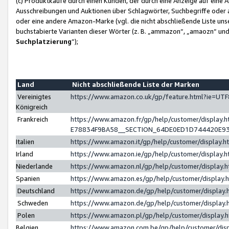
(c) Produktkäufe durch einen Kunden, der durch eine Anzeige auf eine 
Ausschreibungen und Auktionen über Schlagwörter, Suchbegriffe oder 
oder eine andere Amazon-Marke (vgl. die nicht abschließende Liste un
buchstabierte Varianten dieser Wörter (z. B. „ammazon“, „amaozn“ und „
Suchplatzierung
”);
Land
Nicht abschließende Liste der Marken
Vereinigtes
https://www.amazon.co.uk/gp/feature.html?ie=U
Königreich
Frankreich
https://www.amazon.fr/gp/help/customer/displa
E78834F9BA58__SECTION_64DE0ED1D744420E9
Italien
https://www.amazon.it/gp/help/customer/display
Irland
https://www.amazon.ie/gp/help/customer/displa
Niederlande
https://www.amazon.nl/gp/help/customer/display
Spanien
https://www.amazon.es/gp/help/customer/display
Deutschland
https://www.amazon.de/gp/help/customer/displa
Schweden
https://www.amazon.de/gp/help/customer/displa
Polen
https://www.amazon.pl/gp/help/customer/display
Belgien
https://www.amazon.com.be/gp/help/customer/d