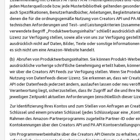
jeden Musterquellcode bzw. jede Musterbibliothek geltenden gesonder
auch Spezifikationen, Benutzerhandbücher, Anleitungen, Begleitmaterial
denen die für die ordnungsgemäße Nutzung von Creators API und PA A
technischen Anforderungen und Test- und Leistungskriterien (zusammen
verwendete Begriff „Produktwerbungsinhalte“ schließt ausdrücklich al
Lizenz zur Verfügung stellen, sowie alle von uns zur Verfügung gestel
ausdrücklich nicht auf Daten, Bilder, Texte oder sonstige Informatione
es sich nicht um eine Amazon-Website handelt.
(b) Abrufen von Produktwerbungsinhalten. Sie können Produkt-Werbein
ausdrückliche vorherige schriftliche Genehmigung erteilt haben, könn
wir über die Creators API Feeds zur Verfügung stellen. Wenn Sie Produk
Nutzung von Datenfeeds dieser Lizenz. Sie erkennen an, dass wir Creat
API oder Datenfeeds jederzeit ändern, auslaufen lassen oder neu veröffe
Verantwortung liegt, sicherzustellen, dass Ihr Zugriff auf die und Ihr
jeweiligen Zeitpunkt aktuellen Anforderungen (einschließlich dieser Liz
Zur Identifizierung Ihres Kontos und zum Stellen von Anfragen an Crea
Schlüssel und einem privaten Schlüssel (jedes Schlüsselpaar eine „Kon
Rahmen des Amazon-Partnerprogramms zugeteilte Partner-ID oder ein
Kontokennungen über den Creators API und PA API Kontoerstellungspro
Um Programmwerbeinhalte über die Creators API Dienste zu erhalten, m