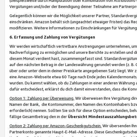
(beispielsweise durch Manipulation oder Kombination von Attributions-
Vergütungen und/oder der Beendigung deiner Teilnahme am Partnerp
Gelegentlich können wir die Möglichkeit unserer Partner, Standardv
einschränken. Amazon behält sich (ungeachtet etwaiger Fristen) das Re
modifizieren. Weitere Informationen zu Einschränkungen für Vergütung
6. Erfassung und Zahlung von Vergütungen
Wir werden wirtschaftlich vertretbare Anstrengungen unternehmen, um 
Nachverfolgung zu ermöglichen und unsere Berichte zu erstellen und di
diesem Monat verdient hast, zusammengefasst sind. Standardvergütung
auf den nächsten Betrag in der Landeswährung gerundet werden (z. B. C
über oder unter dem in deiner Preiskarte angegebenen Satz liegt. Wir
eine Amazon-Webseite etwa 60 Tage nach Ende jedes Kalendermonats, i
wurden. Du kannst wählen, ob du Zahlungen in einer anderen Währung
dafür entscheidest, erklärst du dich damit einverstanden, dass die K
Option 1: Zahlung per Überweisung.
Wir überweisen Ihre Vergütung dir
Namen der Bank, die Kontonummer, den Namen des Kontoinhabers bzw. a
erforderlich) nennen. Sollten Sie sich für diese Option entscheiden, be
fällige Gesamtbetrag den in der
Übersicht Mindestauszahlungsbet
Option 2: Zahlung per Amazon-Geschenkgutschein.
Wir übersenden Ihne
Partnerkonto genannte Haupt-E-Mail-Adresse. Diese Geschenkgutschei