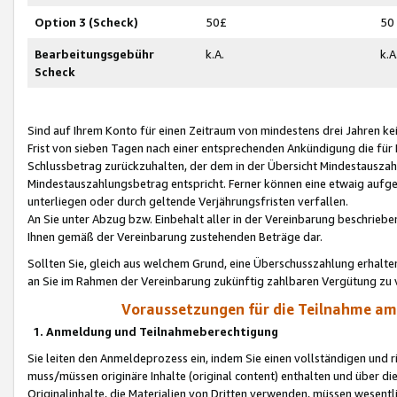
Option 3 (Scheck)
50£
50
Bearbeitungsgebühr
k.A.
k.A
Scheck
Sind auf Ihrem Konto für einen Zeitraum von mindestens drei Jahren kein
Frist von sieben Tagen nach einer entsprechenden Ankündigung die für
Schlussbetrag zurückzuhalten, der dem in der Übersicht Mindestausz
Mindestauszahlungsbetrag entspricht. Ferner können eine etwaig aufg
unterliegen oder durch geltende Verjährungsfristen verfallen.
An Sie unter Abzug bzw. Einbehalt aller in der Vereinbarung beschrieb
Ihnen gemäß der Vereinbarung zustehenden Beträge dar.
Sollten Sie, gleich aus welchem Grund, eine Überschusszahlung erhalte
an Sie im Rahmen der Vereinbarung zukünftig zahlbaren Vergütung zu 
Voraussetzungen für die Teilnahme a
1. Anmeldung und Teilnahmeberechtigung
Sie leiten den Anmeldeprozess ein, indem Sie einen vollständigen und 
muss/müssen originäre Inhalte (original content) enthalten und über d
Originalinhalte, die Materialien von Dritten verwenden, müssen wese