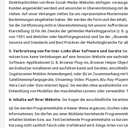
Direktnachrichten von Ihren Social-Media-Websites einfügen. vorausg
Kunden angemeldet werden) und ansonsten in Übereinstimmung mit der
stehen. Auf unser Verlangen stellen Sie uns repräsentative Mustermater
Bestimmungen eingehalten haben. Wir werden die Form und den Inhalt, di
Sie die Zertifizierung nicht in Übereinstimmung mit unserer Aufforderu
Klarstellung: (i) Für die Zwecke der geltenden Marketinggesetze (z. 
von 1991 und ähnlicher oder Nachfolgegesetze) sind Sie der „Absender“ j
Gesetze und Standards und Best Practices der Marketingbranche für 
5. Verbreitung von Partner-Links über Software und Geräte
Sie
nutzen bzw. keine Verlinkungen auf eine Amazon-Website wie nachsteh
Software-Applikationen (z. B. Browser Plug-ins, Browser Helper Objec
ein Endnutzer installieren und ausführen kann) und Geräten, einschlie
Zugelassenen Mobilen Anwendungen); oder (b) im Zusammenhang mit bzw.
Satellitenempfangsgeräte, Streaming-Video-Playern, Blu-Ray-Playern 
Viera Cast oder Vizio Internet Apps). Sie werden ohne ausdrückliche v
Entwicklung von Modellen des maschinellen Lernens oder verwandter 
6. Inhalte auf Ihrer Website
. Sie tragen die ausschließliche Verantwo
(a) Sie werden Programminhalte in keiner Weise ergänzen, löschen oder
Informationen; Sie dürfen aus einer Bilddatei bestehende Programminhal
erhalten bleiben bzw. aus Text bestehende Programminhalte so kürzen, 
Kürzung nicht sachlich falsch oder irreführend wird. Einige Arten von L