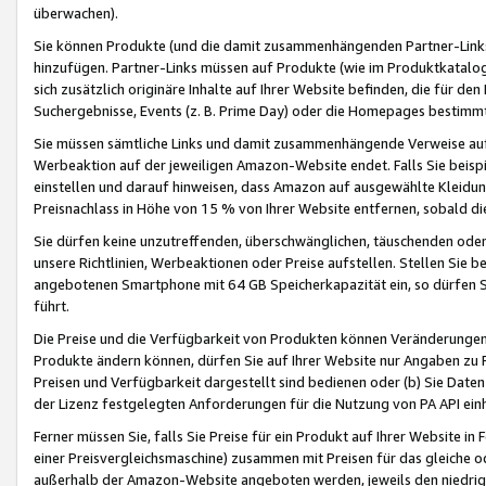
überwachen).
Sie können Produkte (und die damit zusammenhängenden Partner-Links)
hinzufügen. Partner-Links müssen auf Produkte (wie im Produktkatalog de
sich zusätzlich originäre Inhalte auf Ihrer Website befinden, die für 
Suchergebnisse, Events (z. B. Prime Day) oder die Homepages bestimmte
Sie müssen sämtliche Links und damit zusammenhängende Verweise auf z
Werbeaktion auf der jeweiligen Amazon-Website endet. Falls Sie beisp
einstellen und darauf hinweisen, dass Amazon auf ausgewählte Kleidun
Preisnachlass in Höhe von 15 % von Ihrer Website entfernen, sobald di
Sie dürfen keine unzutreffenden, überschwänglichen, täuschenden od
unsere Richtlinien, Werbeaktionen oder Preise aufstellen. Stellen Sie 
angebotenen Smartphone mit 64 GB Speicherkapazität ein, so dürfen S
führt.
Die Preise und die Verfügbarkeit von Produkten können Veränderungen 
Produkte ändern können, dürfen Sie auf Ihrer Website nur Angaben zu P
Preisen und Verfügbarkeit dargestellt sind bedienen oder (b) Sie Daten
der Lizenz festgelegten Anforderungen für die Nutzung von PA API einh
Ferner müssen Sie, falls Sie Preise für ein Produkt auf Ihrer Website in 
einer Preisvergleichsmaschine) zusammen mit Preisen für das gleiche o
außerhalb der Amazon-Website angeboten werden, jeweils den niedrigst