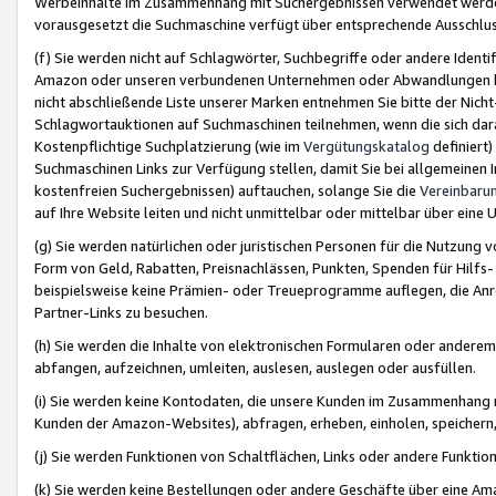
Werbeinhalte im Zusammenhang mit Suchergebnissen verwendet werden,
vorausgesetzt die Suchmaschine verfügt über entsprechende Ausschlu
(f) Sie werden nicht auf Schlagwörter, Suchbegriffe oder andere Ident
Amazon oder unseren verbundenen Unternehmen oder Abwandlungen bzw
nicht abschließende Liste unserer Marken entnehmen Sie bitte der Nich
Schlagwortauktionen auf Suchmaschinen teilnehmen, wenn die sich da
Kostenpflichtige Suchplatzierung (wie im
Vergütungskatalog
definiert
Suchmaschinen Links zur Verfügung stellen, damit Sie bei allgemeinen I
kostenfreien Suchergebnissen) auftauchen, solange Sie die
Vereinbaru
auf Ihre Website leiten und nicht unmittelbar oder mittelbar über eine
(g) Sie werden natürlichen oder juristischen Personen für die Nutzung 
Form von Geld, Rabatten, Preisnachlässen, Punkten, Spenden für Hilfs
beispielsweise keine Prämien- oder Treueprogramme auflegen, die Anrei
Partner-Links zu besuchen.
(h) Sie werden die Inhalte von elektronischen Formularen oder anderem M
abfangen, aufzeichnen, umleiten, auslesen, auslegen oder ausfüllen.
(i) Sie werden keine Kontodaten, die unsere Kunden im Zusammenhang 
Kunden der Amazon-Websites), abfragen, erheben, einholen, speichern,
(j) Sie werden Funktionen von Schaltflächen, Links oder andere Funkti
(k) Sie werden keine Bestellungen oder andere Geschäfte über eine Ama