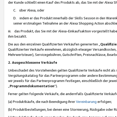
der Kunde schließt einen Kauf des Produkts ab, das Sie mit der Alexa 
C. über Alexa, oder
D. indem er das Produkt innerhalb der Skills Session in den Waren
seiner erstmaligen Teilnahme an der Alexa Shopping Action abschlie
iii. das Produkt, das Sie mit der Alexa-Einkaufsaktion vorgestellt ha
ihm bezahlt.
Die aus den einzelnen Qualifizierten Verkäufen generierten „
Qualifizi
Qualifizierten Verkäufe einnehmen, abzüglich etwaiger Versandkosten
Mehrwertsteuer), Servicegebühren, Gutschriften, Preisnachlässe, Bear
2. Ausgeschlossene Verkäufe
Unbeschadet des Vorstehenden gelten Qualifizierte Verkäufe nicht als
Vergütungskatalog für das Partnerprogramm oder andere Bestimmungen,
wir jeweils für das Partnerprogramm festlegen, einschließlich der jewe
„
Programmdokumentation
“).
Ferner gelten folgende Verkäufe, die andernfalls Qualifizierte Verkä
(a) Produktkäufe, die nach Beendigung Ihrer
Vereinbarung
erfolgen;
(b) Produktbestellungen, bei denen eine Stornierung, Rückgabe oder R