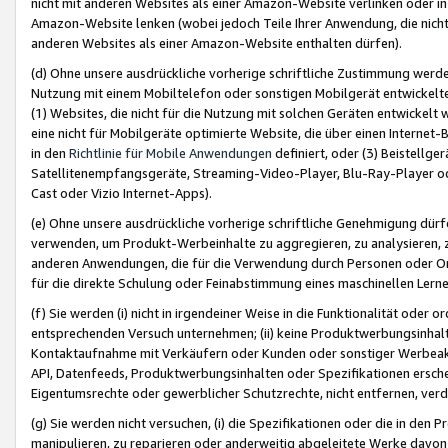
nicht mit anderen Websites als einer Amazon-Website verlinken oder i
Amazon-Website lenken (wobei jedoch Teile Ihrer Anwendung, die nich
anderen Websites als einer Amazon-Website enthalten dürfen).
(d) Ohne unsere ausdrückliche vorherige schriftliche Zustimmung werd
Nutzung mit einem Mobiltelefon oder sonstigen Mobilgerät entwickelt
(1) Websites, die nicht für die Nutzung mit solchen Geräten entwickelt
eine nicht für Mobilgeräte optimierte Website, die über einen Interne
in den
Richtlinie für Mobile Anwendungen
definiert, oder (3) Beistellge
Satellitenempfangsgeräte, Streaming-Video-Player, Blu-Ray-Player ode
Cast oder Vizio Internet-Apps).
(e) Ohne unsere ausdrückliche vorherige schriftliche Genehmigung dürfe
verwenden, um Produkt-Werbeinhalte zu aggregieren, zu analysieren, 
anderen Anwendungen, die für die Verwendung durch Personen oder Or
für die direkte Schulung oder Feinabstimmung eines maschinellen Lern
(f) Sie werden (i) nicht in irgendeiner Weise in die Funktionalität ode
entsprechenden Versuch unternehmen; (ii) keine Produktwerbungsinha
Kontaktaufnahme mit Verkäufern oder Kunden oder sonstiger Werbeaktiv
API, Datenfeeds, Produktwerbungsinhalten oder Spezifikationen erschei
Eigentumsrechte oder gewerblicher Schutzrechte, nicht entfernen, verd
(g) Sie werden nicht versuchen, (i) die Spezifikationen oder die in de
manipulieren, zu reparieren oder anderweitig abgeleitete Werke davon z