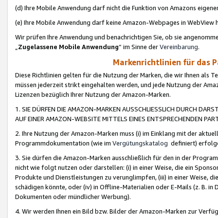
(d) Ihre Mobile Anwendung darf nicht die Funktion von Amazons eige
(e) Ihre Mobile Anwendung darf keine Amazon-Webpages in WebView 
Wir prüfen Ihre Anwendung und benachrichtigen Sie, ob sie angenomm
„
Zugelassene Mobile Anwendung
“ im Sinne der
Vereinbarung
.
Markenrichtlinien für das 
Diese Richtlinien gelten für die Nutzung der Marken, die wir Ihnen als 
müssen jederzeit strikt eingehalten werden, und jede Nutzung der Ama
Lizenzen bezüglich Ihrer Nutzung der Amazon-Marken.
1. SIE DÜRFEN DIE AMAZON-MARKEN AUSSCHLIESSLICH DURCH DARS
AUF EINER AMAZON-WEBSITE MITTELS EINES ENTSPRECHENDEN PART
2. Ihre Nutzung der Amazon-Marken muss (i) im Einklang mit der aktuells
Programmdokumentation (wie im
Vergütungskatalog
definiert) erfolg
3. Sie dürfen die Amazon-Marken ausschließlich für den in der Progr
nicht wie folgt nutzen oder darstellen: (i) in einer Weise, die ein Spo
Produkte und Dienstleistungen zu verunglimpfen, (iii) in einer Weise
schädigen könnte, oder (iv) in Offline-Materialien oder E-Mails (z. B.
Dokumenten oder mündlicher Werbung).
4. Wir werden Ihnen ein Bild bzw. Bilder der Amazon-Marken zur Verfüg