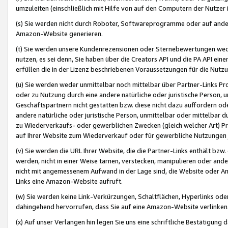
umzuleiten (einschließlich mit Hilfe von auf den Computern der Nutzer i
(s) Sie werden nicht durch Roboter, Softwareprogramme oder auf andere
Amazon-Website generieren.
(t) Sie werden unsere Kundenrezensionen oder Sternebewertungen wed
nutzen, es sei denn, Sie haben über die Creators API und die PA API e
erfüllen die in der Lizenz beschriebenen Voraussetzungen für die Nutzu
(u) Sie werden weder unmittelbar noch mittelbar über Partner-Links P
oder zu Nutzung durch eine andere natürliche oder juristische Person,
Geschäftspartnern nicht gestatten bzw. diese nicht dazu auffordern od
andere natürliche oder juristische Person, unmittelbar oder mittelbar
zu Wiederverkaufs- oder gewerblichen Zwecken (gleich welcher Art) 
auf Ihrer Website zum Wiederverkauf oder für gewerbliche Nutzungen 
(v) Sie werden die URL Ihrer Website, die die Partner-Links enthält b
werden, nicht in einer Weise tarnen, verstecken, manipulieren oder and
nicht mit angemessenem Aufwand in der Lage sind, die Website oder A
Links eine Amazon-Website aufruft.
(w) Sie werden keine Link-Verkürzungen, Schaltflächen, Hyperlinks ode
dahingehend hervorrufen, dass Sie auf eine Amazon-Website verlinken
(x) Auf unser Verlangen hin legen Sie uns eine schriftliche Bestätigung