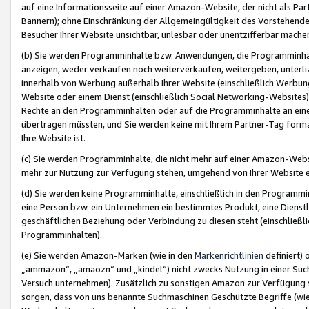
auf eine Informationsseite auf einer Amazon-Website, der nicht als Part
Bannern); ohne Einschränkung der Allgemeingültigkeit des Vorstehende
Besucher Ihrer Website unsichtbar, unlesbar oder unentzifferbar mache
(b) Sie werden Programminhalte bzw. Anwendungen, die Programminhalt
anzeigen, weder verkaufen noch weiterverkaufen, weitergeben, unterli
innerhalb von Werbung außerhalb Ihrer Website (einschließlich Werbun
Website oder einem Dienst (einschließlich Social Networking-Website
Rechte an den Programminhalten oder auf die Programminhalte an eine a
übertragen müssten, und Sie werden keine mit Ihrem Partner-Tag formati
Ihre Website ist.
(c) Sie werden Programminhalte, die nicht mehr auf einer Amazon-Websit
mehr zur Nutzung zur Verfügung stehen, umgehend von Ihrer Website e
(d) Sie werden keine Programminhalte, einschließlich in den Programmin
eine Person bzw. ein Unternehmen ein bestimmtes Produkt, eine Dienstle
geschäftlichen Beziehung oder Verbindung zu diesen steht (einschließli
Programminhalten).
(e) Sie werden Amazon-Marken (wie in den
Markenrichtlinien
definiert) 
„ammazon“, „amaozn“ und „kindel“) nicht zwecks Nutzung in einer Suc
Versuch unternehmen). Zusätzlich zu sonstigen Amazon zur Verfügung 
sorgen, dass von uns benannte Suchmaschinen Geschützte Begriffe (wie 