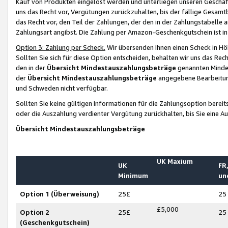
Kauf von Produkten eingelöst werden und unterliegen unseren Geschäf
uns das Recht vor, Vergütungen zurückzuhalten, bis der fällige Gesamt
das Recht vor, den Teil der Zahlungen, der den in der Zahlungstabelle 
Zahlungsart angibst. Die Zahlung per Amazon-Geschenkgutschein ist in
Option 3: Zahlung per Scheck.
Wir übersenden Ihnen einen Scheck in Höh
Sollten Sie sich für diese Option entscheiden, behalten wir uns das Rec
den in der
Übersicht Mindestauszahlungsbeträge
genannten Mindest
der
Übersicht Mindestauszahlungsbeträge
angegebene Bearbeitung
und Schweden nicht verfügbar.
Sollten Sie keine gültigen Informationen für die Zahlungsoption bereit
oder die Auszahlung verdienter Vergütung zurückhalten, bis Sie eine A
Übersicht Mindestauszahlungsbeträge
UK Maxium
UK
FR,
Minimum
un
Option 1 (Überweisung)
25£
25
£5,000
Option 2
25£
25
(Geschenkgutschein)