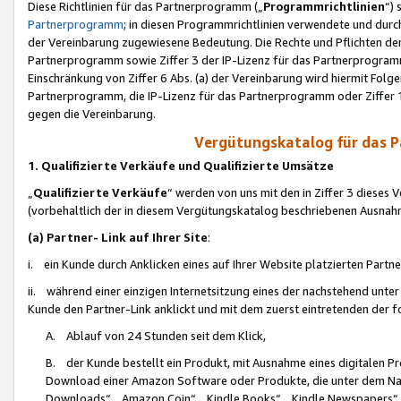
Diese Richtlinien für das Partnerprogramm („
Programmrichtlinien
“)
Partnerprogramm
; in diesen Programmrichtlinien verwendete und durch
der Vereinbarung zugewiesene Bedeutung. Die Rechte und Pflichten de
Partnerprogramm sowie Ziffer 3 der IP-Lizenz für das Partnerprogram
Einschränkung von Ziffer 6 Abs. (a) der Vereinbarung wird hiermit Fol
Partnerprogramm, die IP-Lizenz für das Partnerprogramm oder Ziffer 1
gegen die Vereinbarung.
Vergütungskatalog für das 
1. Qualifizierte Verkäufe und Qualifizierte Umsätze
„
Qualifizierte Verkäufe
“ werden von uns mit den in Ziffer 3 diese
(vorbehaltlich der in diesem Vergütungskatalog beschriebenen Ausnah
(a) Partner- Link auf Ihrer Site
:
i. ein Kunde durch Anklicken eines auf Ihrer Website platzierten Part
ii. während einer einzigen Internetsitzung eines der nachstehend unter (i)
Kunde den Partner-Link anklickt und mit dem zuerst eintretenden der f
A. Ablauf von 24 Stunden seit dem Klick,
B. der Kunde bestellt ein Produkt, mit Ausnahme eines digitalen P
Download einer Amazon Software oder Produkte, die unter dem N
Downloads“, „Amazon Coin“, „Kindle Books“, „Kindle Newspapers“, „