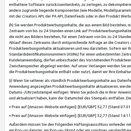
enthaltene Software zurückzuentwickeln, zu zerlegen, zu dekompilier
andere zugrunde liegende Komponenten (wie Modelle, Modellparameter
mit der Creators API, der PA API, Datenfeeds oder in den Produkt Werb
(h) Sie werden Produktwerbungsinhalte, die aus einem Bild bestehen, ni
Zeitraum von bis zu 24 Stunden einen Link auf Produktwerbungsinhalte
die nicht aus Bildern bestehen, für einen Zeitraum von bis zu 24 Stund
Ablauf dieses Zeitraums durch entsprechende Anfrage an die Creators 
Produktwerbungsinhalte aktualisieren und neu darstellen. Sofern wir Ih
Standardidentifikationsnummern (ASINs) für einen unbestimmten Zeitra
Kundenanwendung, dürfen unbeschadet des Vorstehenden Produktwerbu
Zwischenspeicher abgelegt werden. Auf unser Verlangen werden Sie un
die Produktwerbungsinhalte enthält oder nutzt, damit wir Ihre Einhalt
(i) Wenn Sie seltener als stündlich Produktwerbungsinhalte aus Datenfe
Anwendung angezeigten Produktwerbungsinhalte aktualisieren, werden 
Datums-/Uhrzeitstempel einfügen. Wenn Sie jedoch die in Ihrer Anwe
und aktualisiert haben, kann der Datumsteil des Stempels entfallen. Dies
• Preis auf [Amazon-Website einfügen]: [EUR/GBP] 32,77 (Stand 07.01.
• Preis auf [Amazon-Website einfügen]: [EUR/GBP] 32,77 (Stand 14:11 
Außerdem müssen Sie den folgenden Haftungsausschluss entweder neb
ein Pop-up-Fenster, ein Pop-up-Skript oder ein sonstiges vergleichba