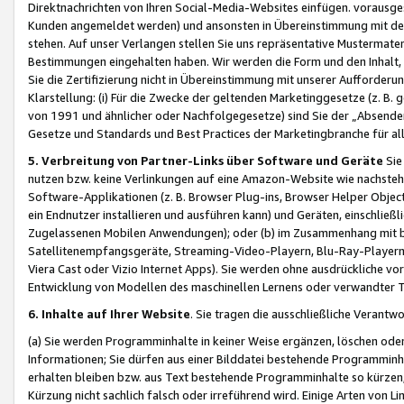
Direktnachrichten von Ihren Social-Media-Websites einfügen. vorausg
Kunden angemeldet werden) und ansonsten in Übereinstimmung mit der
stehen. Auf unser Verlangen stellen Sie uns repräsentative Mustermater
Bestimmungen eingehalten haben. Wir werden die Form und den Inhalt, di
Sie die Zertifizierung nicht in Übereinstimmung mit unserer Aufforderu
Klarstellung: (i) Für die Zwecke der geltenden Marketinggesetze (z. 
von 1991 und ähnlicher oder Nachfolgegesetze) sind Sie der „Absender“ j
Gesetze und Standards und Best Practices der Marketingbranche für 
5. Verbreitung von Partner-Links über Software und Geräte
Sie
nutzen bzw. keine Verlinkungen auf eine Amazon-Website wie nachsteh
Software-Applikationen (z. B. Browser Plug-ins, Browser Helper Objec
ein Endnutzer installieren und ausführen kann) und Geräten, einschlie
Zugelassenen Mobilen Anwendungen); oder (b) im Zusammenhang mit bzw.
Satellitenempfangsgeräte, Streaming-Video-Playern, Blu-Ray-Playern 
Viera Cast oder Vizio Internet Apps). Sie werden ohne ausdrückliche v
Entwicklung von Modellen des maschinellen Lernens oder verwandter 
6. Inhalte auf Ihrer Website
. Sie tragen die ausschließliche Verantwo
(a) Sie werden Programminhalte in keiner Weise ergänzen, löschen oder
Informationen; Sie dürfen aus einer Bilddatei bestehende Programminhal
erhalten bleiben bzw. aus Text bestehende Programminhalte so kürzen, 
Kürzung nicht sachlich falsch oder irreführend wird. Einige Arten von L