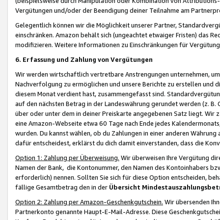
(beispielsweise durch Manipulation oder Kombination von Attributions-
Vergütungen und/oder der Beendigung deiner Teilnahme am Partnerp
Gelegentlich können wir die Möglichkeit unserer Partner, Standardv
einschränken. Amazon behält sich (ungeachtet etwaiger Fristen) das Re
modifizieren. Weitere Informationen zu Einschränkungen für Vergütung
6. Erfassung und Zahlung von Vergütungen
Wir werden wirtschaftlich vertretbare Anstrengungen unternehmen, um 
Nachverfolgung zu ermöglichen und unsere Berichte zu erstellen und di
diesem Monat verdient hast, zusammengefasst sind. Standardvergütung
auf den nächsten Betrag in der Landeswährung gerundet werden (z. B. C
über oder unter dem in deiner Preiskarte angegebenen Satz liegt. Wir
eine Amazon-Webseite etwa 60 Tage nach Ende jedes Kalendermonats, i
wurden. Du kannst wählen, ob du Zahlungen in einer anderen Währung
dafür entscheidest, erklärst du dich damit einverstanden, dass die K
Option 1: Zahlung per Überweisung.
Wir überweisen Ihre Vergütung dir
Namen der Bank, die Kontonummer, den Namen des Kontoinhabers bzw. a
erforderlich) nennen. Sollten Sie sich für diese Option entscheiden, be
fällige Gesamtbetrag den in der
Übersicht Mindestauszahlungsbet
Option 2: Zahlung per Amazon-Geschenkgutschein.
Wir übersenden Ihne
Partnerkonto genannte Haupt-E-Mail-Adresse. Diese Geschenkgutschei