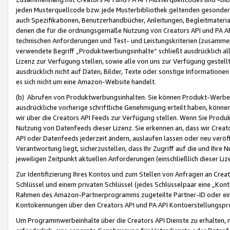
jeden Musterquellcode bzw. jede Musterbibliothek geltenden gesonder
auch Spezifikationen, Benutzerhandbücher, Anleitungen, Begleitmaterial
denen die für die ordnungsgemäße Nutzung von Creators API und PA A
technischen Anforderungen und Test- und Leistungskriterien (zusammen
verwendete Begriff „Produktwerbungsinhalte“ schließt ausdrücklich al
Lizenz zur Verfügung stellen, sowie alle von uns zur Verfügung gestel
ausdrücklich nicht auf Daten, Bilder, Texte oder sonstige Informatione
es sich nicht um eine Amazon-Website handelt.
(b) Abrufen von Produktwerbungsinhalten. Sie können Produkt-Werbein
ausdrückliche vorherige schriftliche Genehmigung erteilt haben, könn
wir über die Creators API Feeds zur Verfügung stellen. Wenn Sie Produk
Nutzung von Datenfeeds dieser Lizenz. Sie erkennen an, dass wir Creat
API oder Datenfeeds jederzeit ändern, auslaufen lassen oder neu veröffe
Verantwortung liegt, sicherzustellen, dass Ihr Zugriff auf die und Ihr
jeweiligen Zeitpunkt aktuellen Anforderungen (einschließlich dieser Liz
Zur Identifizierung Ihres Kontos und zum Stellen von Anfragen an Crea
Schlüssel und einem privaten Schlüssel (jedes Schlüsselpaar eine „Kon
Rahmen des Amazon-Partnerprogramms zugeteilte Partner-ID oder ein
Kontokennungen über den Creators API und PA API Kontoerstellungspro
Um Programmwerbeinhalte über die Creators API Dienste zu erhalten, m