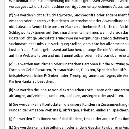
Werbeinhalte im Zusammenhang mit Suchergebnissen verwendet werden,
vorausgesetzt die Suchmaschine verfügt über entsprechende Ausschlu
(f) Sie werden nicht auf Schlagwörter, Suchbegriffe oder andere Ident
Amazon oder unseren verbundenen Unternehmen oder Abwandlungen bzw
nicht abschließende Liste unserer Marken entnehmen Sie bitte der Nich
Schlagwortauktionen auf Suchmaschinen teilnehmen, wenn die sich da
Kostenpflichtige Suchplatzierung (wie im
Vergütungskatalog
definiert
Suchmaschinen Links zur Verfügung stellen, damit Sie bei allgemeinen I
kostenfreien Suchergebnissen) auftauchen, solange Sie die
Vereinbaru
auf Ihre Website leiten und nicht unmittelbar oder mittelbar über eine
(g) Sie werden natürlichen oder juristischen Personen für die Nutzung 
Form von Geld, Rabatten, Preisnachlässen, Punkten, Spenden für Hilfs
beispielsweise keine Prämien- oder Treueprogramme auflegen, die Anrei
Partner-Links zu besuchen.
(h) Sie werden die Inhalte von elektronischen Formularen oder anderem M
abfangen, aufzeichnen, umleiten, auslesen, auslegen oder ausfüllen.
(i) Sie werden keine Kontodaten, die unsere Kunden im Zusammenhang 
Kunden der Amazon-Websites), abfragen, erheben, einholen, speichern,
(j) Sie werden Funktionen von Schaltflächen, Links oder andere Funkti
(k) Sie werden keine Bestellungen oder andere Geschäfte über eine Ama