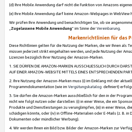
(d) Ihre Mobile Anwendung darf nicht die Funktion von Amazons eige
(e) Ihre Mobile Anwendung darf keine Amazon-Webpages in WebView 
Wir prüfen Ihre Anwendung und benachrichtigen Sie, ob sie angenomm
„
Zugelassene Mobile Anwendung
“ im Sinne der
Vereinbarung
.
Markenrichtlinien für das 
Diese Richtlinien gelten für die Nutzung der Marken, die wir Ihnen als 
müssen jederzeit strikt eingehalten werden, und jede Nutzung der Ama
Lizenzen bezüglich Ihrer Nutzung der Amazon-Marken.
1. SIE DÜRFEN DIE AMAZON-MARKEN AUSSCHLIESSLICH DURCH DARS
AUF EINER AMAZON-WEBSITE MITTELS EINES ENTSPRECHENDEN PART
2. Ihre Nutzung der Amazon-Marken muss (i) im Einklang mit der aktuells
Programmdokumentation (wie im
Vergütungskatalog
definiert) erfolg
3. Sie dürfen die Amazon-Marken ausschließlich für den in der Progr
nicht wie folgt nutzen oder darstellen: (i) in einer Weise, die ein Spo
Produkte und Dienstleistungen zu verunglimpfen, (iii) in einer Weise
schädigen könnte, oder (iv) in Offline-Materialien oder E-Mails (z. B.
Dokumenten oder mündlicher Werbung).
4. Wir werden Ihnen ein Bild bzw. Bilder der Amazon-Marken zur Verfüg