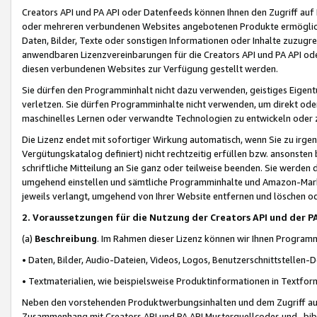
Creators API und PA API oder Datenfeeds können Ihnen den Zugriff auf D
oder mehreren verbundenen Websites angebotenen Produkte ermögliche
Daten, Bilder, Texte oder sonstigen Informationen oder Inhalte zuzugre
anwendbaren Lizenzvereinbarungen für die Creators API und PA API od
diesen verbundenen Websites zur Verfügung gestellt werden.
Sie dürfen den Programminhalt nicht dazu verwenden, geistiges Eigent
verletzen. Sie dürfen Programminhalte nicht verwenden, um direkt ode
maschinelles Lernen oder verwandte Technologien zu entwickeln oder zu
Die Lizenz endet mit sofortiger Wirkung automatisch, wenn Sie zu irg
Vergütungskatalog definiert) nicht rechtzeitig erfüllen bzw. ansonsten
schriftliche Mitteilung an Sie ganz oder teilweise beenden. Sie werden
umgehend einstellen und sämtliche Programminhalte und Amazon-Marke
jeweils verlangt, umgehend von Ihrer Website entfernen und löschen od
2. Voraussetzungen für die Nutzung der Creators API und der P
(a)
Beschreibung
. Im Rahmen dieser Lizenz können wir Ihnen Programmi
• Daten, Bilder, Audio-Dateien, Videos, Logos, Benutzerschnittstellen-
• Textmaterialien, wie beispielsweise Produktinformationen in Textfor
Neben den vorstehenden Produktwerbungsinhalten und dem Zugriff auf 
Zusammenhang mit Creators API und PA API Musterquellcodes und -bibli