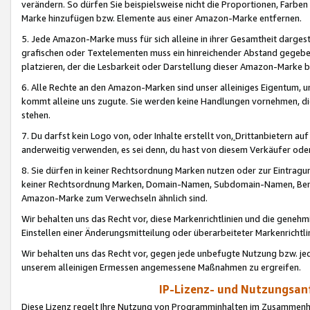
verändern. So dürfen Sie beispielsweise nicht die Proportionen, Farb
Marke hinzufügen bzw. Elemente aus einer Amazon-Marke entfernen.
5. Jede Amazon-Marke muss für sich alleine in ihrer Gesamtheit darge
grafischen oder Textelementen muss ein hinreichender Abstand gegebe
platzieren, der die Lesbarkeit oder Darstellung dieser Amazon-Marke b
6. Alle Rechte an den Amazon-Marken sind unser alleiniges Eigentum, 
kommt alleine uns zugute. Sie werden keine Handlungen vornehmen, 
stehen.
7. Du darfst kein Logo von, oder Inhalte erstellt von,
Drittanbietern au
anderweitig verwenden, es sei denn, du hast von diesem Verkäufer oder
8. Sie dürfen in keiner Rechtsordnung Marken nutzen oder zur Eintragu
keiner Rechtsordnung Marken, Domain-Namen, Subdomain-Namen, Benu
Amazon-Marke zum Verwechseln ähnlich sind.
Wir behalten uns das Recht vor, diese Markenrichtlinien und die gene
Einstellen einer Änderungsmitteilung oder überarbeiteter Markenricht
Wir behalten uns das Recht vor, gegen jede unbefugte Nutzung bzw. jede 
unserem alleinigen Ermessen angemessene Maßnahmen zu ergreifen.
IP-Lizenz- und Nutzungsan
Diese Lizenz regelt Ihre Nutzung von Programminhalten im Zusammen