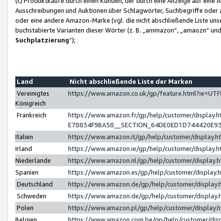
(c) Produktkäufe durch einen Kunden, der durch eine Anzeige auf eine 
Ausschreibungen und Auktionen über Schlagwörter, Suchbegriffe oder 
oder eine andere Amazon-Marke (vgl. die nicht abschließende Liste un
buchstabierte Varianten dieser Wörter (z. B. „ammazon“, „amaozn“ und „
Suchplatzierung
”);
Land
Nicht abschließende Liste der Marken
Vereinigtes
https://www.amazon.co.uk/gp/feature.html?ie=U
Königreich
Frankreich
https://www.amazon.fr/gp/help/customer/displa
E78834F9BA58__SECTION_64DE0ED1D744420E9
Italien
https://www.amazon.it/gp/help/customer/display
Irland
https://www.amazon.ie/gp/help/customer/displa
Niederlande
https://www.amazon.nl/gp/help/customer/display
Spanien
https://www.amazon.es/gp/help/customer/display
Deutschland
https://www.amazon.de/gp/help/customer/displa
Schweden
https://www.amazon.de/gp/help/customer/displa
Polen
https://www.amazon.pl/gp/help/customer/display
Belgien
https://www.amazon.com.be/gp/help/customer/d