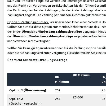
Kauf von Produkten eingelöst werden und unterliegen unseren Geschäf
uns das Recht vor, Vergütungen zurückzuhalten, bis der fällige Gesamt
das Recht vor, den Teil der Zahlungen, der den in der Zahlungstabelle 
Zahlungsart angibst. Die Zahlung per Amazon-Geschenkgutschein ist in
Option 3: Zahlung per Scheck.
Wir übersenden Ihnen einen Scheck in Höh
Sollten Sie sich für diese Option entscheiden, behalten wir uns das Rec
den in der
Übersicht Mindestauszahlungsbeträge
genannten Mindest
der
Übersicht Mindestauszahlungsbeträge
angegebene Bearbeitung
und Schweden nicht verfügbar.
Sollten Sie keine gültigen Informationen für die Zahlungsoption bereit
oder die Auszahlung verdienter Vergütung zurückhalten, bis Sie eine A
Übersicht Mindestauszahlungsbeträge
UK Maxium
UK
FR,
Minimum
un
Option 1 (Überweisung)
25£
25
£5,000
Option 2
25£
25
(Geschenkgutschein)