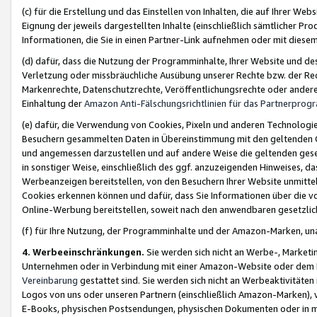
(c) für die Erstellung und das Einstellen von Inhalten, die auf Ihrer We
Eignung der jeweils dargestellten Inhalte (einschließlich sämtlicher 
Informationen, die Sie in einen Partner-Link aufnehmen oder mit diese
(d) dafür, dass die Nutzung der Programminhalte, Ihrer Website und des 
Verletzung oder missbräuchliche Ausübung unserer Rechte bzw. der Recht
Markenrechte, Datenschutzrechte, Veröffentlichungsrechte oder anderer
Einhaltung der
Amazon Anti-Fälschungsrichtlinien für das Partnerpro
(e) dafür, die Verwendung von Cookies, Pixeln und anderen Technologien
Besuchern gesammelten Daten in Übereinstimmung mit den geltenden Ge
und angemessen darzustellen und auf andere Weise die geltenden geset
in sonstiger Weise, einschließlich des ggf. anzuzeigenden Hinweises, d
Werbeanzeigen bereitstellen, von den Besuchern Ihrer Website unmitte
Cookies erkennen können und dafür, dass Sie Informationen über die v
Online-Werbung bereitstellen, soweit nach den anwendbaren gesetzlic
(f) für Ihre Nutzung, der Programminhalte und der Amazon-Marken, u
4. Werbeeinschränkungen.
Sie werden sich nicht an Werbe-, Market
Unternehmen oder in Verbindung mit einer Amazon-Website oder dem Pa
Vereinbarung
gestattet sind. Sie werden sich nicht an Werbeaktivitäten
Logos von uns oder unseren Partnern (einschließlich Amazon-Marken), 
E-Books, physischen Postsendungen, physischen Dokumenten oder in 