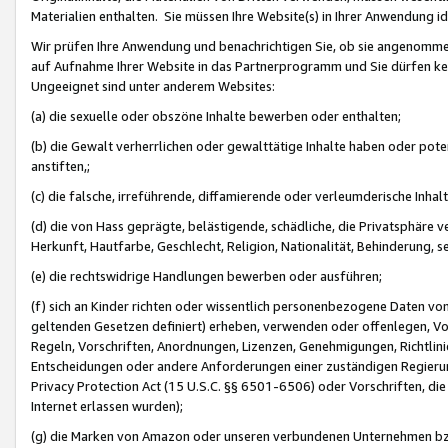
Materialien enthalten. Sie müssen Ihre Website(s) in Ihrer Anwendung ide
Wir prüfen Ihre Anwendung und benachrichtigen Sie, ob sie angenommen
auf Aufnahme Ihrer Website in das Partnerprogramm und Sie dürfen kei
Ungeeignet sind unter anderem Websites:
(a) die sexuelle oder obszöne Inhalte bewerben oder enthalten;
(b) die Gewalt verherrlichen oder gewalttätige Inhalte haben oder pot
anstiften,;
(c) die falsche, irreführende, diffamierende oder verleumderische Inha
(d) die von Hass geprägte, belästigende, schädliche, die Privatsphäre v
Herkunft, Hautfarbe, Geschlecht, Religion, Nationalität, Behinderung, 
(e) die rechtswidrige Handlungen bewerben oder ausführen;
(f) sich an Kinder richten oder wissentlich personenbezogene Daten vo
geltenden Gesetzen definiert) erheben, verwenden oder offenlegen, Vo
Regeln, Vorschriften, Anordnungen, Lizenzen, Genehmigungen, Richtlini
Entscheidungen oder andere Anforderungen einer zuständigen Regierung
Privacy Protection Act (15 U.S.C. §§ 6501-6506) oder Vorschriften, di
Internet erlassen wurden);
(g) die Marken von Amazon oder unseren verbundenen Unternehmen b