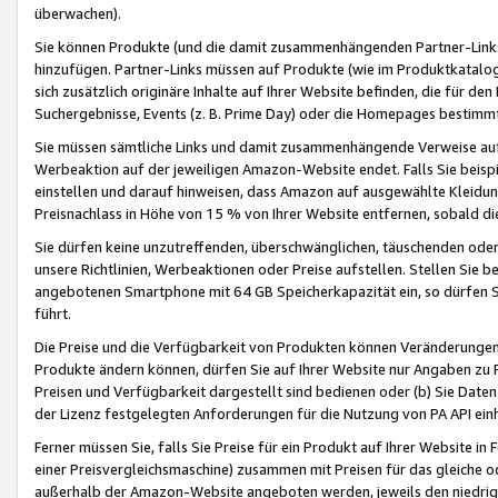
überwachen).
Sie können Produkte (und die damit zusammenhängenden Partner-Links)
hinzufügen. Partner-Links müssen auf Produkte (wie im Produktkatalog de
sich zusätzlich originäre Inhalte auf Ihrer Website befinden, die für 
Suchergebnisse, Events (z. B. Prime Day) oder die Homepages bestimmte
Sie müssen sämtliche Links und damit zusammenhängende Verweise auf z
Werbeaktion auf der jeweiligen Amazon-Website endet. Falls Sie beisp
einstellen und darauf hinweisen, dass Amazon auf ausgewählte Kleidun
Preisnachlass in Höhe von 15 % von Ihrer Website entfernen, sobald di
Sie dürfen keine unzutreffenden, überschwänglichen, täuschenden od
unsere Richtlinien, Werbeaktionen oder Preise aufstellen. Stellen Sie 
angebotenen Smartphone mit 64 GB Speicherkapazität ein, so dürfen S
führt.
Die Preise und die Verfügbarkeit von Produkten können Veränderungen 
Produkte ändern können, dürfen Sie auf Ihrer Website nur Angaben zu P
Preisen und Verfügbarkeit dargestellt sind bedienen oder (b) Sie Daten
der Lizenz festgelegten Anforderungen für die Nutzung von PA API einh
Ferner müssen Sie, falls Sie Preise für ein Produkt auf Ihrer Website in 
einer Preisvergleichsmaschine) zusammen mit Preisen für das gleiche o
außerhalb der Amazon-Website angeboten werden, jeweils den niedrigst