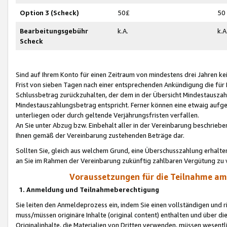
Option 3 (Scheck)
50£
50
Bearbeitungsgebühr
k.A.
k.A
Scheck
Sind auf Ihrem Konto für einen Zeitraum von mindestens drei Jahren kein
Frist von sieben Tagen nach einer entsprechenden Ankündigung die für
Schlussbetrag zurückzuhalten, der dem in der Übersicht Mindestausz
Mindestauszahlungsbetrag entspricht. Ferner können eine etwaig aufg
unterliegen oder durch geltende Verjährungsfristen verfallen.
An Sie unter Abzug bzw. Einbehalt aller in der Vereinbarung beschrieb
Ihnen gemäß der Vereinbarung zustehenden Beträge dar.
Sollten Sie, gleich aus welchem Grund, eine Überschusszahlung erhalte
an Sie im Rahmen der Vereinbarung zukünftig zahlbaren Vergütung zu 
Voraussetzungen für die Teilnahme a
1. Anmeldung und Teilnahmeberechtigung
Sie leiten den Anmeldeprozess ein, indem Sie einen vollständigen und 
muss/müssen originäre Inhalte (original content) enthalten und über d
Originalinhalte, die Materialien von Dritten verwenden, müssen wese