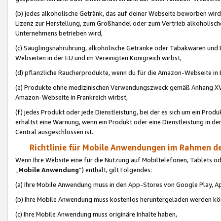
(b) jedes alkoholische Getränk, das auf deiner Webseite beworben wird
Lizenz zur Herstellung, zum Großhandel oder zum Vertrieb alkoholisch
Unternehmens betrieben wird,
(c) Säuglingsnahruhrung, alkoholische Getränke oder Tabakwaren und E
Webseiten in der EU und im Vereinigten Königreich wirbst,
(d) pflanzliche Raucherprodukte, wenn du für die Amazon-Webseite in B
(e) Produkte ohne medizinischen Verwendungszweck gemäß Anhang XVI 
Amazon-Webseite in Frankreich wirbst,
(f) jedes Produkt oder jede Dienstleistung, bei der es sich um ein Prod
erhältst eine Warnung, wenn ein Produkt oder eine Dienstleistung in de
Central ausgeschlossen ist.
Richtlinie für Mobile Anwendungen im Rahmen de
Wenn Ihre Website eine für die Nutzung auf Mobiltelefonen, Tablets 
„
Mobile Anwendung
“) enthält, gilt Folgendes:
(a) Ihre Mobile Anwendung muss in den App-Stores von Google Play, A
(b) Ihre Mobile Anwendung muss kostenlos heruntergeladen werden könn
(c) Ihre Mobile Anwendung muss originäre Inhalte haben,