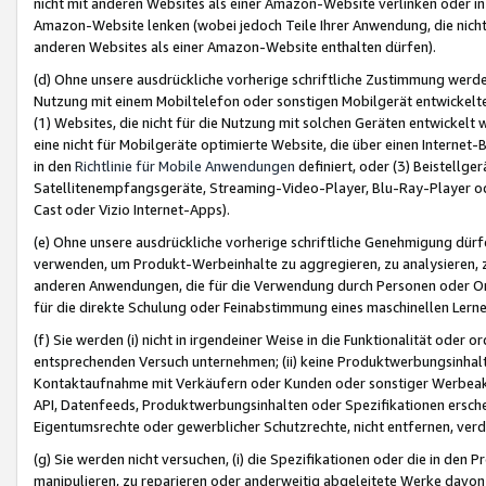
nicht mit anderen Websites als einer Amazon-Website verlinken oder i
Amazon-Website lenken (wobei jedoch Teile Ihrer Anwendung, die nich
anderen Websites als einer Amazon-Website enthalten dürfen).
(d) Ohne unsere ausdrückliche vorherige schriftliche Zustimmung werd
Nutzung mit einem Mobiltelefon oder sonstigen Mobilgerät entwickelt
(1) Websites, die nicht für die Nutzung mit solchen Geräten entwickelt
eine nicht für Mobilgeräte optimierte Website, die über einen Interne
in den
Richtlinie für Mobile Anwendungen
definiert, oder (3) Beistellge
Satellitenempfangsgeräte, Streaming-Video-Player, Blu-Ray-Player ode
Cast oder Vizio Internet-Apps).
(e) Ohne unsere ausdrückliche vorherige schriftliche Genehmigung dürfe
verwenden, um Produkt-Werbeinhalte zu aggregieren, zu analysieren, 
anderen Anwendungen, die für die Verwendung durch Personen oder Or
für die direkte Schulung oder Feinabstimmung eines maschinellen Lern
(f) Sie werden (i) nicht in irgendeiner Weise in die Funktionalität ode
entsprechenden Versuch unternehmen; (ii) keine Produktwerbungsinha
Kontaktaufnahme mit Verkäufern oder Kunden oder sonstiger Werbeaktiv
API, Datenfeeds, Produktwerbungsinhalten oder Spezifikationen erschei
Eigentumsrechte oder gewerblicher Schutzrechte, nicht entfernen, verd
(g) Sie werden nicht versuchen, (i) die Spezifikationen oder die in de
manipulieren, zu reparieren oder anderweitig abgeleitete Werke davon z