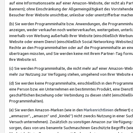
auf eine Informationsseite auf einer Amazon-Website, der nicht als Part
Bannern); ohne Einschränkung der Allgemeingültigkeit des Vorstehende
Besucher Ihrer Website unsichtbar, unlesbar oder unentzifferbar mache
(b) Sie werden Programminhalte bzw. Anwendungen, die Programminhalt
anzeigen, weder verkaufen noch weiterverkaufen, weitergeben, unterli
innerhalb von Werbung außerhalb Ihrer Website (einschließlich Werbun
Website oder einem Dienst (einschließlich Social Networking-Website
Rechte an den Programminhalten oder auf die Programminhalte an eine a
übertragen müssten, und Sie werden keine mit Ihrem Partner-Tag formati
Ihre Website ist.
(c) Sie werden Programminhalte, die nicht mehr auf einer Amazon-Websit
mehr zur Nutzung zur Verfügung stehen, umgehend von Ihrer Website e
(d) Sie werden keine Programminhalte, einschließlich in den Programmin
eine Person bzw. ein Unternehmen ein bestimmtes Produkt, eine Dienstle
geschäftlichen Beziehung oder Verbindung zu diesen steht (einschließli
Programminhalten).
(e) Sie werden Amazon-Marken (wie in den
Markenrichtlinien
definiert) 
„ammazon“, „amaozn“ und „kindel“) nicht zwecks Nutzung in einer Suc
Versuch unternehmen). Zusätzlich zu sonstigen Amazon zur Verfügung 
sorgen, dass von uns benannte Suchmaschinen Geschützte Begriffe (wie 