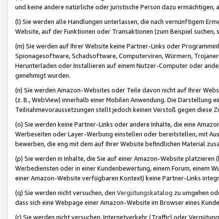
und keine andere natürliche oder juristische Person dazu ermächtigen, a
(l) Sie werden alle Handlungen unterlassen, die nach vernünftigem Erme
Website, auf der Funktionen oder Transaktionen (zum Beispiel suchen, s
(m) Sie werden auf Ihrer Website keine Partner-Links oder Programmin
Spionagesoftware, Schadsoftware, Computerviren, Würmern, Trojaner
Herunterladen oder Installieren auf einem Nutzer-Computer oder ande
genehmigt wurden.
(n) Sie werden Amazon-Websites oder Teile davon nicht auf Ihrer Websi
(z. B., WebView) innerhalb einer Mobilen Anwendung. Die Darstellung ein
Teilnahmevoraussetzungen stellt jedoch keinen Verstoß gegen diese Zif
(o) Sie werden keine Partner-Links oder andere Inhalte, die eine Am
Werbeseiten oder Layer-Werbung einstellen oder bereitstellen, mit Au
bewerben, die eng mit dem auf Ihrer Website befindlichen Material z
(p) Sie werden in Inhalte, die Sie auf einer Amazon-Website platzier
Werbediensten oder in einer Kundenbewertung, einem Forum, einem Wun
einer Amazon-Website verfügbaren Kontext) keine Partner-Links integr
(q) Sie werden nicht versuchen, den
Vergütungskatalog
zu umgehen oder
dass sich eine Webpage einer Amazon-Website im Browser eines Kunden 
(r) Sie werden nicht versuchen, Internetverkehr (Traffic) oder Vergü