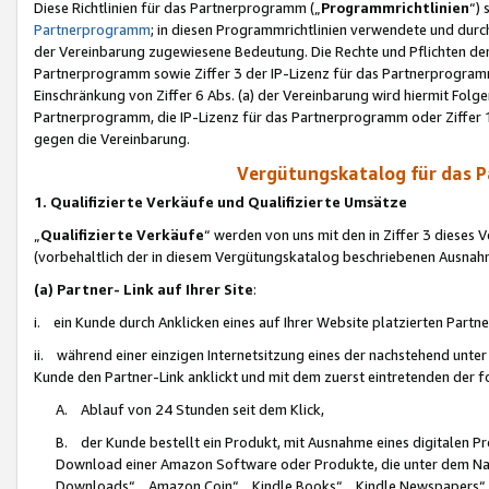
Diese Richtlinien für das Partnerprogramm („
Programmrichtlinien
“)
Partnerprogramm
; in diesen Programmrichtlinien verwendete und durch
der Vereinbarung zugewiesene Bedeutung. Die Rechte und Pflichten de
Partnerprogramm sowie Ziffer 3 der IP-Lizenz für das Partnerprogram
Einschränkung von Ziffer 6 Abs. (a) der Vereinbarung wird hiermit Fol
Partnerprogramm, die IP-Lizenz für das Partnerprogramm oder Ziffer 1
gegen die Vereinbarung.
Vergütungskatalog für das 
1. Qualifizierte Verkäufe und Qualifizierte Umsätze
„
Qualifizierte Verkäufe
“ werden von uns mit den in Ziffer 3 diese
(vorbehaltlich der in diesem Vergütungskatalog beschriebenen Ausnah
(a) Partner- Link auf Ihrer Site
:
i. ein Kunde durch Anklicken eines auf Ihrer Website platzierten Part
ii. während einer einzigen Internetsitzung eines der nachstehend unter (i)
Kunde den Partner-Link anklickt und mit dem zuerst eintretenden der f
A. Ablauf von 24 Stunden seit dem Klick,
B. der Kunde bestellt ein Produkt, mit Ausnahme eines digitalen P
Download einer Amazon Software oder Produkte, die unter dem N
Downloads“, „Amazon Coin“, „Kindle Books“, „Kindle Newspapers“, „