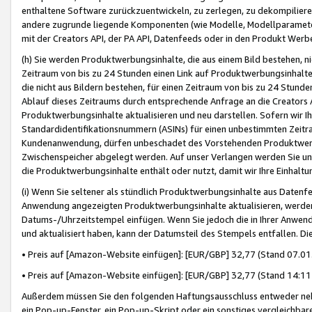
enthaltene Software zurückzuentwickeln, zu zerlegen, zu dekompilier
andere zugrunde liegende Komponenten (wie Modelle, Modellparameter
mit der Creators API, der PA API, Datenfeeds oder in den Produkt Werb
(h) Sie werden Produktwerbungsinhalte, die aus einem Bild bestehen, ni
Zeitraum von bis zu 24 Stunden einen Link auf Produktwerbungsinhalte
die nicht aus Bildern bestehen, für einen Zeitraum von bis zu 24 Stund
Ablauf dieses Zeitraums durch entsprechende Anfrage an die Creators 
Produktwerbungsinhalte aktualisieren und neu darstellen. Sofern wir Ih
Standardidentifikationsnummern (ASINs) für einen unbestimmten Zeitra
Kundenanwendung, dürfen unbeschadet des Vorstehenden Produktwerbu
Zwischenspeicher abgelegt werden. Auf unser Verlangen werden Sie un
die Produktwerbungsinhalte enthält oder nutzt, damit wir Ihre Einhalt
(i) Wenn Sie seltener als stündlich Produktwerbungsinhalte aus Datenfe
Anwendung angezeigten Produktwerbungsinhalte aktualisieren, werden 
Datums-/Uhrzeitstempel einfügen. Wenn Sie jedoch die in Ihrer Anwe
und aktualisiert haben, kann der Datumsteil des Stempels entfallen. Dies
• Preis auf [Amazon-Website einfügen]: [EUR/GBP] 32,77 (Stand 07.01.
• Preis auf [Amazon-Website einfügen]: [EUR/GBP] 32,77 (Stand 14:11 
Außerdem müssen Sie den folgenden Haftungsausschluss entweder neb
ein Pop-up-Fenster, ein Pop-up-Skript oder ein sonstiges vergleichba