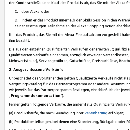
der Kunde schließt einen Kauf des Produkts ab, das Sie mit der Alexa 
C. über Alexa, oder
D. indem er das Produkt innerhalb der Skills Session in den Waren
seiner erstmaligen Teilnahme an der Alexa Shopping Action abschlie
iii. das Produkt, das Sie mit der Alexa-Einkaufsaktion vorgestellt ha
ihm bezahlt.
Die aus den einzelnen Qualifizierten Verkäufen generierten „
Qualifizi
Qualifizierten Verkäufe einnehmen, abzüglich etwaiger Versandkosten
Mehrwertsteuer), Servicegebühren, Gutschriften, Preisnachlässe, Bear
2. Ausgeschlossene Verkäufe
Unbeschadet des Vorstehenden gelten Qualifizierte Verkäufe nicht als
Vergütungskatalog für das Partnerprogramm oder andere Bestimmungen,
wir jeweils für das Partnerprogramm festlegen, einschließlich der jewe
„
Programmdokumentation
“).
Ferner gelten folgende Verkäufe, die andernfalls Qualifizierte Verkä
(a) Produktkäufe, die nach Beendigung Ihrer
Vereinbarung
erfolgen;
(b) Produktbestellungen, bei denen eine Stornierung, Rückgabe oder R