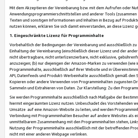
Mit dem Akzeptieren der Vereinbarung bzw. mit dem Aufrufen oder Nutz
Anwendungsprogrammierschnittstellen und anderer Tools (zusammen die
Texten und sonstigen Informationen und Inhalten in Bezug auf Produkte
nutzen können, erklären Sie sich damit einverstanden, an diese Lizenz 
1. Eingeschränkte Lizenz für Programminhalte
Vorbehaltlich der Bedingungen der Vereinbarung und ausschließlich z
Einhaltung der Vereinbarung (einschließlich dieser Lizenz und der ande
nicht übertragbare, nicht unterlizenzierbare, nicht exklusive, gebühren
anzuzeigen; (b) nur diejenigen der Amazon-Marken zu verwenden (wie in 
Programminhalte, ausschließlich auf Ihrer Website und in Übereinstimmu
API, Datenfeeds und Produkt-Werbeinhalte ausschließlich gemäß den Spe
Kopieren oder andere Verwenden von Programminhalten zugunsten Dri
Sammeln und Extrahieren von Daten. Zur Klarstellung: Zu den Program
Sie werden Programminhalte ausschließlich nach Maßgabe der Besti
hiermit eingeräumten Lizenz nutzen. Unbeschadet des Vorstehenden we
Umsätze auf eine Amazon-Website zu leiten, und werden Programminhal
Verbindung mit Programminhalten Besucher auf andere Websites als ein
unmittelbarem Zusammenhang mit den Programminhalten stehen, Links z
Nutzung der Programminhalte ausschließlich mit der betreffenden Pr
nicht mit einer anderen Webpage verlinken.