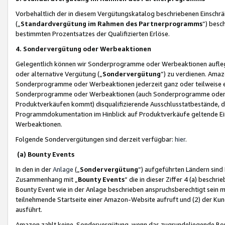
Vorbehaltlich der in diesem Vergütungskatalog beschriebenen Einschr
(„
Standardvergütung im Rahmen des Partnerprogramms
“) besc
bestimmten Prozentsatzes der Qualifizierten Erlöse.
4. Sondervergütung oder Werbeaktionen
Gelegentlich können wir Sonderprogramme oder Werbeaktionen auflegen,
oder alternative Vergütung („
Sondervergütung
”) zu verdienen. Amazo
Sonderprogramme oder Werbeaktionen jederzeit ganz oder teilweise einz
Sonderprogramme oder Werbeaktionen (auch Sonderprogramme oder We
Produktverkäufen kommt) disqualifizierende Ausschlusstatbestände, di
Programmdokumentation im Hinblick auf Produktverkäufe geltende E
Werbeaktionen.
Folgende Sondervergütungen sind derzeit verfügbar:
hier
.
(a) Bounty Events
In den in der
Anlage
(„
Sondervergütung
“) aufgeführten Ländern sind
Zusammenhang mit „
Bounty Events
“ die in dieser Ziffer 4 (a) besch
Bounty Event wie in der Anlage beschrieben anspruchsberechtigt sein mu
teilnehmende Startseite einer Amazon-Website aufruft und (2) der Kun
ausführt.
Amazon zahlt keine Sondervergütung, wenn das zugrundeliegende Boun