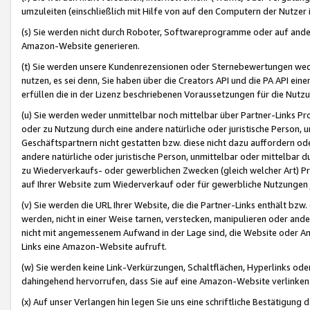
umzuleiten (einschließlich mit Hilfe von auf den Computern der Nutzer i
(s) Sie werden nicht durch Roboter, Softwareprogramme oder auf andere
Amazon-Website generieren.
(t) Sie werden unsere Kundenrezensionen oder Sternebewertungen wed
nutzen, es sei denn, Sie haben über die Creators API und die PA API e
erfüllen die in der Lizenz beschriebenen Voraussetzungen für die Nutzu
(u) Sie werden weder unmittelbar noch mittelbar über Partner-Links P
oder zu Nutzung durch eine andere natürliche oder juristische Person,
Geschäftspartnern nicht gestatten bzw. diese nicht dazu auffordern od
andere natürliche oder juristische Person, unmittelbar oder mittelbar
zu Wiederverkaufs- oder gewerblichen Zwecken (gleich welcher Art) 
auf Ihrer Website zum Wiederverkauf oder für gewerbliche Nutzungen 
(v) Sie werden die URL Ihrer Website, die die Partner-Links enthält b
werden, nicht in einer Weise tarnen, verstecken, manipulieren oder and
nicht mit angemessenem Aufwand in der Lage sind, die Website oder A
Links eine Amazon-Website aufruft.
(w) Sie werden keine Link-Verkürzungen, Schaltflächen, Hyperlinks ode
dahingehend hervorrufen, dass Sie auf eine Amazon-Website verlinken
(x) Auf unser Verlangen hin legen Sie uns eine schriftliche Bestätigung