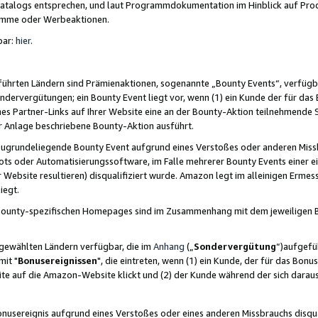
skatalogs entsprechen, und laut Programmdokumentation im Hinblick auf Pr
amme oder Werbeaktionen.
bar:
hier
.
führten Ländern sind Prämienaktionen, sogenannte „Bounty Events“, verfügb
Sondervergütungen; ein Bounty Event liegt vor, wenn (1) ein Kunde der für da
nes Partner-Links auf Ihrer Website eine an der Bounty-Aktion teilnehmende 
er Anlage beschriebene Bounty-Aktion ausführt.
ugrundeliegende Bounty Event aufgrund eines Verstoßes oder anderen Miss
ots oder Automatisierungssoftware, im Falle mehrerer Bounty Events einer e
r Website resultieren) disqualifiziert wurde. Amazon legt im alleinigen Ermess
iegt.
n Bounty-spezifischen Homepages sind im Zusammenhang mit dem jeweiligen
sgewählten Ländern verfügbar, die im
Anhang
(„
Sondervergütung
“)aufgefüh
it "
Bonusereignissen
", die eintreten, wenn (1) ein Kunde, der für das Bon
bsite auf die Amazon-Website klickt und (2) der Kunde während der sich dar
usereignis aufgrund eines Verstoßes oder eines anderen Missbrauchs disqua