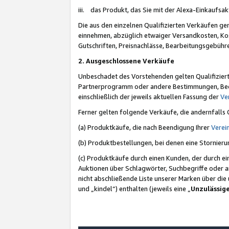
iii. das Produkt, das Sie mit der Alexa-Einkaufsa
Die aus den einzelnen Qualifizierten Verkäufen gen
einnehmen, abzüglich etwaiger Versandkosten, Ko
Gutschriften, Preisnachlässe, Bearbeitungsgebühr
2. Ausgeschlossene Verkäufe
Unbeschadet des Vorstehenden gelten Qualifiziert
Partnerprogramm oder andere Bestimmungen, Beding
einschließlich der jeweils aktuellen Fassung der
Ve
Ferner gelten folgende Verkäufe, die andernfalls
(a) Produktkäufe, die nach Beendigung Ihrer
Verei
(b) Produktbestellungen, bei denen eine Stornier
(c) Produktkäufe durch einen Kunden, der durch e
Auktionen über Schlagwörter, Suchbegriffe oder a
nicht abschließende Liste unserer Marken über di
und „kindel“) enthalten (jeweils eine „
Unzulässig