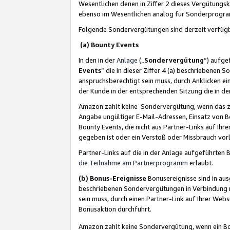
Wesentlichen denen in Ziffer 2 dieses Vergütung
ebenso im Wesentlichen analog für Sonderprogr
Folgende Sondervergütungen sind derzeit verfüg
(a) Bounty Events
In den in der
Anlage
(„
Sondervergütung
“) aufge
Events
“ die in dieser Ziffer 4 (a) beschriebenen 
anspruchsberechtigt sein muss, durch Anklicken ei
der Kunde in der entsprechenden Sitzung die in d
Amazon zahlt keine Sondervergütung, wenn das z
Angabe ungültiger E-Mail-Adressen, Einsatz von B
Bounty Events, die nicht aus Partner-Links auf Ihre
gegeben ist oder ein Verstoß oder Missbrauch vorl
Partner-Links auf die in der Anlage aufgeführte
die Teilnahme am Partnerprogramm
erlaubt.
(b) Bonus-Ereignisse
Bonusereignisse sind in au
beschriebenen Sondervergütungen in Verbindung m
sein muss, durch einen Partner-Link auf Ihrer We
Bonusaktion durchführt.
Amazon zahlt keine Sondervergütung, wenn ein Bon