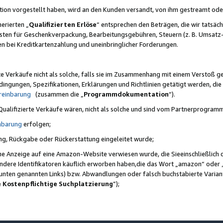
ktion vorgestellt haben, wird an den Kunden versandt, von ihm gestreamt od
erierten „
Qualifizierten Erlöse
“ entsprechen den Beträgen, die wir tatsäch
sten für Geschenkverpackung, Bearbeitungsgebühren, Steuern (z. B. Umsatz-
en bei Kreditkartenzahlung und uneinbringlicher Forderungen.
e Verkäufe nicht als solche, falls sie im Zusammenhang mit einem Verstoß 
ungen, Spezifikationen, Erklärungen und Richtlinien getätigt werden, die 
reinbarung
(zusammen die „
Programmdokumentation
“).
 Qualifizierte Verkäufe wären, nicht als solche und sind vom Partnerprogra
nbarung
erfolgen;
ung, Rückgabe oder Rückerstattung eingeleitet wurde;
ine Anzeige auf eine Amazon-Website verwiesen wurde, die Sieeinschließlich
ndere Identifikatoren käuflich erworben haben,die das Wort „amazon“ oder 
e unten genannten Links) bzw. Abwandlungen oder falsch buchstabierte Varia
e Kostenpflichtige Suchplatzierung
”);