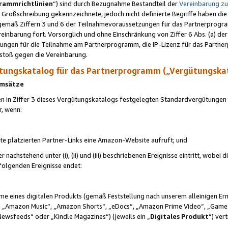
rammrichtlinien
“) sind durch Bezugnahme Bestandteil der
Vereinbarung z
Großschreibung gekennzeichnete, jedoch nicht definierte Begriffe haben die
 gemäß Ziffern 3 und 6 der Teilnahmevoraussetzungen für das Partnerprogram
nbarung fort. Vorsorglich und ohne Einschränkung von Ziffer 6 Abs. (a) der
ungen für die Teilnahme am Partnerprogramm, die IP-Lizenz für das Partner
rstoß gegen die Vereinbarung.
ungskatalog für das Partnerprogramm („Vergütungska
 Umsätze
n in Ziffer 3 dieses Vergütungskatalogs festgelegten Standardvergütungen v
r, wenn:
ite platzierten Partner-Links eine Amazon-Website aufruft; und
r nachstehend unter (i), (ii) und (iii) beschriebenen Ereignisse eintritt, wobe
 folgenden Ereignisse endet:
hme eines digitalen Produkts (gemäß Feststellung nach unserem alleinigen 
 „Amazon Music“, „Amazon Shorts“, „eDocs“, „Amazon Prime Video“, „Game
Newsfeeds“ oder „Kindle Magazines“) (jeweils ein „
Digitales Produkt
“) ver