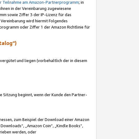
ur Teilnahme am Amazon-Partnerprogramm
; in
 ihnen in der Vereinbarung zugewiesene
m sowie Ziffer 3 der IP-Lizenz für das
 Vereinbarung wird hiermit Folgendes
programm oder Ziffer 1 der Amazon Richtlinie für
talog“)
ergütet und liegen (vorbehaltlich der in diesem
i die Sitzung beginnt, wenn der Kunde den Partner-
Ermessen, zum Beispiel der Download einer Amazon
 Downloads“, „Amazon Coin“, „Kindle Books“,
trieben werden, oder