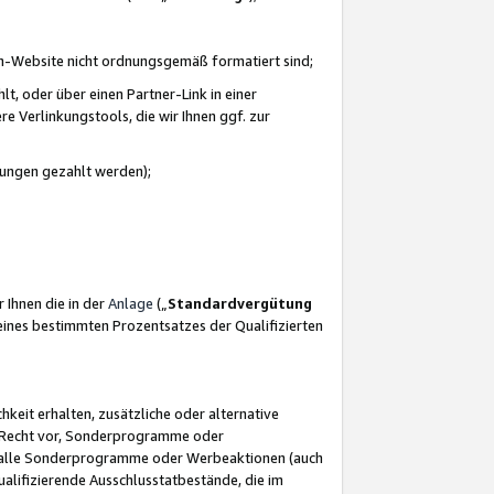
azon-Website nicht ordnungsgemäß formatiert sind;
, oder über einen Partner-Link in einer
e Verlinkungstools, die wir Ihnen ggf. zur
ütungen gezahlt werden);
 Ihnen die in der
Anlage
(„
Standardvergütung
ines bestimmten Prozentsatzes der Qualifizierten
eit erhalten, zusätzliche oder alternative
as Recht vor, Sonderprogramme oder
für alle Sonderprogramme oder Werbeaktionen (auch
lifizierende Ausschlusstatbestände, die im