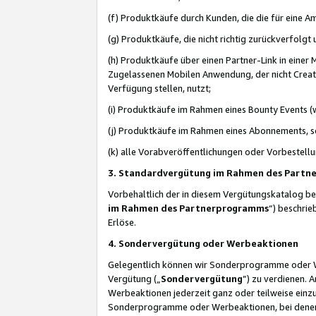
(f) Produktkäufe durch Kunden, die die für eine
(g) Produktkäufe, die nicht richtig zurückverfolg
(h) Produktkäufe über einen Partner-Link in einer
Zugelassenen Mobilen Anwendung, der nicht Creator
Verfügung stellen, nutzt;
(i) Produktkäufe im Rahmen eines Bounty Events (w
(j) Produktkäufe im Rahmen eines Abonnements, so
(k) alle Vorabveröffentlichungen oder Vorbestellu
3. Standardvergütung im Rahmen des Part
Vorbehaltlich der in diesem Vergütungskatalog b
im Rahmen des Partnerprogramms
“) beschri
Erlöse.
4. Sondervergütung oder Werbeaktionen
Gelegentlich können wir Sonderprogramme oder Wer
Vergütung („
Sondervergütung
”) zu verdienen. 
Werbeaktionen jederzeit ganz oder teilweise einz
Sonderprogramme oder Werbeaktionen, bei denen e