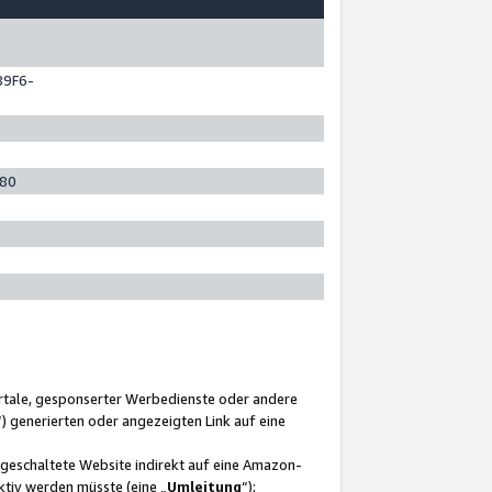
89F6-
280
ortale, gesponserter Werbedienste oder andere
“) generierten oder angezeigten Link auf eine
ngeschaltete Website indirekt auf eine Amazon-
ktiv werden müsste (eine „
Umleitung
“);