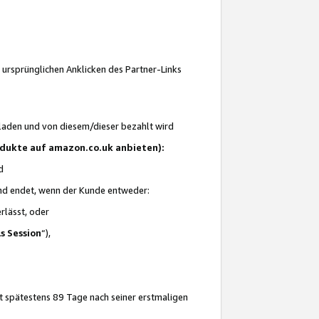
 ursprünglichen Anklicken des Partner-Links
laden und von diesem/dieser bezahlt wird
rodukte auf amazon.co.uk anbieten):
d
 und endet, wenn der Kunde entweder:
erlässt, oder
ls Session
“),
t spätestens 89 Tage nach seiner erstmaligen