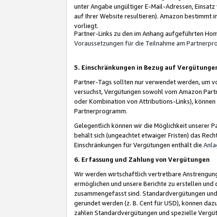
unter Angabe ungültiger E-Mail-Adressen, Einsatz
auf Ihrer Website resultieren). Amazon bestimmt i
vorliegt.
Partner-Links zu den im Anhang aufgeführten Hom
Voraussetzungen für die Teilnahme am Partnerp
5. Einschränkungen in Bezug auf Vergütunge
Partner-Tags sollten nur verwendet werden, um von 
versuchst, Vergütungen sowohl vom Amazon Partn
oder Kombination von Attributions-Links), könne
Partnerprogramm.
Gelegentlich können wir die Möglichkeit unsere
behält sich (ungeachtet etwaiger Fristen) das Rec
Einschränkungen für Vergütungen enthält die
Anla
6. Erfassung und Zahlung von Vergütungen
Wir werden wirtschaftlich vertretbare Anstrengu
ermöglichen und unsere Berichte zu erstellen und 
zusammengefasst sind. Standardvergütungen und s
gerundet werden (z. B. Cent für USD), können dazu
zahlen Standardvergütungen und spezielle Vergüt