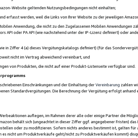
 Amazon-Website geltenden Nutzungsbedingungen nicht einhalten;
t und erfasst werden, weil die Links von Ihrer Website zu der jeweiligen Am
 Mobilen Anwendung, die nicht zu den Zugelassenen Mobilen Anwendungen zählt
s API oder PA API (wie nachstehend unter der IP-Lizenz definiert) oder ander
ie in Ziffer 4 (a) dieses Vergütungskatalogs definiert) (für das Sonderverg
weit nicht im Vertrag abweichend vereinbart, und
ngen von Produkten, die nicht auf einer Produkt-Listenseite verfügbar sind.
nerprogramms
eschriebenen Einschränkungen und der Einhaltung der
Vereinbarung
zahlen wir
ebenen Standardvergütungen. Die Berechnung der Vergütung erfolgt anhand e
beaktionen auflegen, im Rahmen derer alle oder einige Partner die Möglichk
Amazon behält sich (ungeachtet in dieser Ziffer ggf. angegebener Fristen) d
ustellen oder zu modifizieren. Sofern nichts anderes bestimmt ist, gelten 
s nicht um Produktverkäufe geht/nicht zu Produktverkäufen kommt) disqua