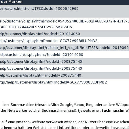
e der Marken
gp/feature.html?ie=UTF8&docId=1000642963
help/customer/display.html?nodeId=548524#GUID-602FA6E8-D724-4317-
64DE0ED1D744420E933ED292E5A7B3D3
elp/customer/display.html?nodeId=201014060
help/customer/display.html?nodeId=GCX77V9988LUPMB2
help/customer/display.html/ref=hp_left_v4_sib?ie=UTF8&nodeId=201909
help/customer/display.html/?nodeId=201014060
help/customer/display.html?nodeId=200975440
help/customer/display.html?nodeId=200975440
help/customer/display.html?nodeId=200975440
/gp/help/customer/display.html?nodeId=GCX77V9988LUPMB2
n einer Suchmaschine (einschließlich Google, Yahoo, Bing oder andere Webp
 des Netzwerkes solcher Suchmaschinen sind), (jeweils eine „
Suchmaschine
nk auf eine Amazon-Website verwiesen werden, der Nutzer über eine zwische
ischengeschalteten Website einen Link anklicken oder anderweitig bewusst a