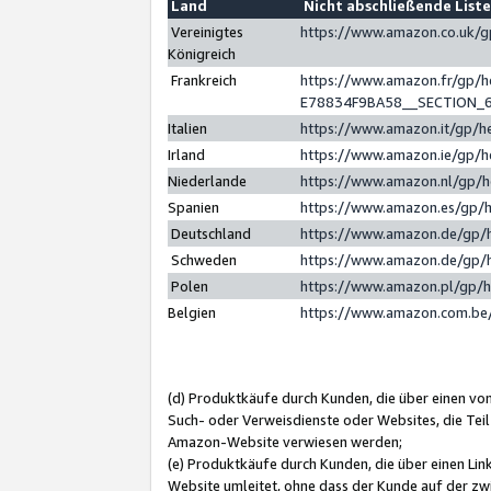
Land
Nicht abschließende List
Vereinigtes
https://www.amazon.co.uk/
Königreich
Frankreich
https://www.amazon.fr/gp/
E78834F9BA58__SECTION_
Italien
https://www.amazon.it/gp/h
Irland
https://www.amazon.ie/gp/
Niederlande
https://www.amazon.nl/gp/
Spanien
https://www.amazon.es/gp/
Deutschland
https://www.amazon.de/gp/
Schweden
https://www.amazon.de/gp/
Polen
https://www.amazon.pl/gp/
Belgien
https://www.amazon.com.be
(d) Produktkäufe durch Kunden, die über einen vo
Such- oder Verweisdienste oder Websites, die Teil
Amazon-Website verwiesen werden;
(e) Produktkäufe durch Kunden, die über einen Li
Website umleitet, ohne dass der Kunde auf der zw