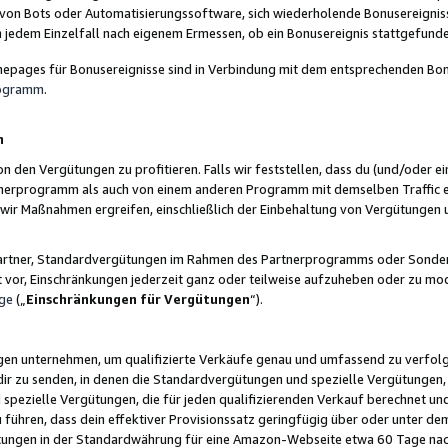
 von Bots oder Automatisierungssoftware, sich wiederholende Bonusereignisse
n jedem Einzelfall nach eigenem Ermessen, ob ein Bonusereignis stattgefund
epages für Bonusereignisse sind in Verbindung mit dem entsprechenden Bonu
rogramm
.
n
den Vergütungen zu profitieren. Falls wir feststellen, dass du (und/oder ein
erprogramm als auch von einem anderen Programm mit demselben Traffic ei
n wir Maßnahmen ergreifen, einschließlich der Einbehaltung von Vergütunge
r Partner, Standardvergütungen im Rahmen des Partnerprogramms oder Sonde
ht vor, Einschränkungen jederzeit ganz oder teilweise aufzuheben oder zu mod
ge
(„
Einschränkungen für Vergütungen
“).
ngen unternehmen, um qualifizierte Verkäufe genau und umfassend zu verfol
dir zu senden, in denen die Standardvergütungen und spezielle Vergütungen, 
pezielle Vergütungen, die für jeden qualifizierenden Verkauf berechnet un
 führen, dass dein effektiver Provisionssatz geringfügig über oder unter dem
ungen in der Standardwährung für eine Amazon-Webseite etwa 60 Tage nach