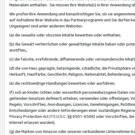
Materialien enthalten. Sie müssen Ihre Website(s) in Ihrer Anwendung ide
Wir prüfen Ihre Anwendung und benachrichtigen Sie, ob sie angenommen
auf Aufnahme Ihrer Website in das Partnerprogramm und Sie dürfen kei
Ungeeignet sind unter anderem Websites:
(a) die sexuelle oder obszöne Inhalte bewerben oder enthalten;
(b) die Gewalt verherrlichen oder gewalttätige Inhalte haben oder pot
anstiften,;
(c) die falsche, irreführende, diffamierende oder verleumderische Inha
(d) die von Hass geprägte, belästigende, schädliche, die Privatsphäre v
Herkunft, Hautfarbe, Geschlecht, Religion, Nationalität, Behinderung, 
(e) die rechtswidrige Handlungen bewerben oder ausführen;
(f) sich an Kinder richten oder wissentlich personenbezogene Daten vo
geltenden Gesetzen definiert) erheben, verwenden oder offenlegen, Vo
Regeln, Vorschriften, Anordnungen, Lizenzen, Genehmigungen, Richtlini
Entscheidungen oder andere Anforderungen einer zuständigen Regierung
Privacy Protection Act (15 U.S.C. §§ 6501-6506) oder Vorschriften, di
Internet erlassen wurden);
(g) die Marken von Amazon oder unseren verbundenen Unternehmen b