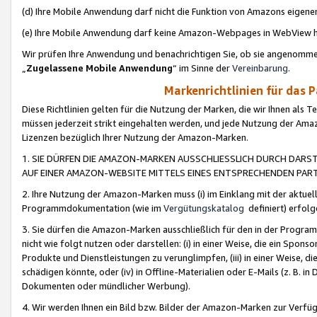
(d) Ihre Mobile Anwendung darf nicht die Funktion von Amazons eige
(e) Ihre Mobile Anwendung darf keine Amazon-Webpages in WebView 
Wir prüfen Ihre Anwendung und benachrichtigen Sie, ob sie angenomm
„
Zugelassene Mobile Anwendung
“ im Sinne der
Vereinbarung
.
Markenrichtlinien für das 
Diese Richtlinien gelten für die Nutzung der Marken, die wir Ihnen als 
müssen jederzeit strikt eingehalten werden, und jede Nutzung der Ama
Lizenzen bezüglich Ihrer Nutzung der Amazon-Marken.
1. SIE DÜRFEN DIE AMAZON-MARKEN AUSSCHLIESSLICH DURCH DARS
AUF EINER AMAZON-WEBSITE MITTELS EINES ENTSPRECHENDEN PART
2. Ihre Nutzung der Amazon-Marken muss (i) im Einklang mit der aktuells
Programmdokumentation (wie im
Vergütungskatalog
definiert) erfolg
3. Sie dürfen die Amazon-Marken ausschließlich für den in der Progr
nicht wie folgt nutzen oder darstellen: (i) in einer Weise, die ein Spo
Produkte und Dienstleistungen zu verunglimpfen, (iii) in einer Weise
schädigen könnte, oder (iv) in Offline-Materialien oder E-Mails (z. B.
Dokumenten oder mündlicher Werbung).
4. Wir werden Ihnen ein Bild bzw. Bilder der Amazon-Marken zur Verfüg