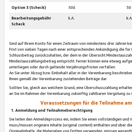
Option 3 (Scheck)
50£
50
Bearbeitungsgebühr
k.A.
k.A
Scheck
Sind auf Ihrem Konto für einen Zeitraum von mindestens drei Jahren kein
Frist von sieben Tagen nach einer entsprechenden Ankündigung die für
Schlussbetrag zurückzuhalten, der dem in der Übersicht Mindestausz
Mindestauszahlungsbetrag entspricht. Ferner können eine etwaig aufg
unterliegen oder durch geltende Verjährungsfristen verfallen.
An Sie unter Abzug bzw. Einbehalt aller in der Vereinbarung beschrieb
Ihnen gemäß der Vereinbarung zustehenden Beträge dar.
Sollten Sie, gleich aus welchem Grund, eine Überschusszahlung erhalte
an Sie im Rahmen der Vereinbarung zukünftig zahlbaren Vergütung zu 
Voraussetzungen für die Teilnahme a
1. Anmeldung und Teilnahmeberechtigung
Sie leiten den Anmeldeprozess ein, indem Sie einen vollständigen und 
muss/müssen originäre Inhalte (original content) enthalten und über d
Originalinhalte, die Materialien von Dritten verwenden, müssen wese