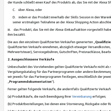
der Kunde schließt einen Kauf des Produkts ab, das Sie mit der Alexa 
C. über Alexa, oder
D. indem er das Produkt innerhalb der Skills Session in den Waren
seiner erstmaligen Teilnahme an der Alexa Shopping Action abschlie
iii. das Produkt, das Sie mit der Alexa-Einkaufsaktion vorgestellt ha
ihm bezahlt.
Die aus den einzelnen Qualifizierten Verkäufen generierten „
Qualifizi
Qualifizierten Verkäufe einnehmen, abzüglich etwaiger Versandkosten
Mehrwertsteuer), Servicegebühren, Gutschriften, Preisnachlässe, Bear
2. Ausgeschlossene Verkäufe
Unbeschadet des Vorstehenden gelten Qualifizierte Verkäufe nicht als
Vergütungskatalog für das Partnerprogramm oder andere Bestimmungen,
wir jeweils für das Partnerprogramm festlegen, einschließlich der jewe
„
Programmdokumentation
“).
Ferner gelten folgende Verkäufe, die andernfalls Qualifizierte Verkä
(a) Produktkäufe, die nach Beendigung Ihrer
Vereinbarung
erfolgen;
(b) Produktbestellungen, bei denen eine Stornierung, Rückgabe oder R