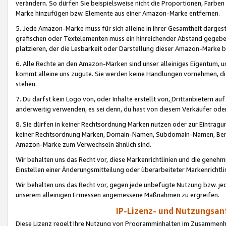
verändern. So dürfen Sie beispielsweise nicht die Proportionen, Farb
Marke hinzufügen bzw. Elemente aus einer Amazon-Marke entfernen.
5. Jede Amazon-Marke muss für sich alleine in ihrer Gesamtheit darge
grafischen oder Textelementen muss ein hinreichender Abstand gegebe
platzieren, der die Lesbarkeit oder Darstellung dieser Amazon-Marke b
6. Alle Rechte an den Amazon-Marken sind unser alleiniges Eigentum, 
kommt alleine uns zugute. Sie werden keine Handlungen vornehmen, 
stehen.
7. Du darfst kein Logo von, oder Inhalte erstellt von,
Drittanbietern au
anderweitig verwenden, es sei denn, du hast von diesem Verkäufer oder
8. Sie dürfen in keiner Rechtsordnung Marken nutzen oder zur Eintragu
keiner Rechtsordnung Marken, Domain-Namen, Subdomain-Namen, Benu
Amazon-Marke zum Verwechseln ähnlich sind.
Wir behalten uns das Recht vor, diese Markenrichtlinien und die gene
Einstellen einer Änderungsmitteilung oder überarbeiteter Markenricht
Wir behalten uns das Recht vor, gegen jede unbefugte Nutzung bzw. jede 
unserem alleinigen Ermessen angemessene Maßnahmen zu ergreifen.
IP-Lizenz- und Nutzungsan
Diese Lizenz regelt Ihre Nutzung von Programminhalten im Zusammen