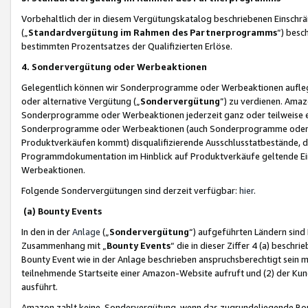
Vorbehaltlich der in diesem Vergütungskatalog beschriebenen Einschr
(„
Standardvergütung im Rahmen des Partnerprogramms
“) besc
bestimmten Prozentsatzes der Qualifizierten Erlöse.
4. Sondervergütung oder Werbeaktionen
Gelegentlich können wir Sonderprogramme oder Werbeaktionen auflegen,
oder alternative Vergütung („
Sondervergütung
”) zu verdienen. Amazo
Sonderprogramme oder Werbeaktionen jederzeit ganz oder teilweise einz
Sonderprogramme oder Werbeaktionen (auch Sonderprogramme oder We
Produktverkäufen kommt) disqualifizierende Ausschlusstatbestände, di
Programmdokumentation im Hinblick auf Produktverkäufe geltende E
Werbeaktionen.
Folgende Sondervergütungen sind derzeit verfügbar:
hier
.
(a) Bounty Events
In den in der
Anlage
(„
Sondervergütung
“) aufgeführten Ländern sind
Zusammenhang mit „
Bounty Events
“ die in dieser Ziffer 4 (a) besch
Bounty Event wie in der Anlage beschrieben anspruchsberechtigt sein mu
teilnehmende Startseite einer Amazon-Website aufruft und (2) der Kun
ausführt.
Amazon zahlt keine Sondervergütung, wenn das zugrundeliegende Boun