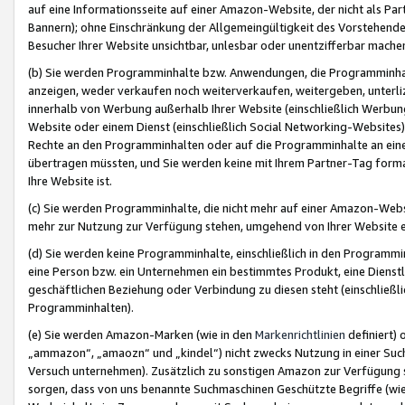
auf eine Informationsseite auf einer Amazon-Website, der nicht als Part
Bannern); ohne Einschränkung der Allgemeingültigkeit des Vorstehende
Besucher Ihrer Website unsichtbar, unlesbar oder unentzifferbar mache
(b) Sie werden Programminhalte bzw. Anwendungen, die Programminhalt
anzeigen, weder verkaufen noch weiterverkaufen, weitergeben, unterli
innerhalb von Werbung außerhalb Ihrer Website (einschließlich Werbun
Website oder einem Dienst (einschließlich Social Networking-Website
Rechte an den Programminhalten oder auf die Programminhalte an eine a
übertragen müssten, und Sie werden keine mit Ihrem Partner-Tag formati
Ihre Website ist.
(c) Sie werden Programminhalte, die nicht mehr auf einer Amazon-Websit
mehr zur Nutzung zur Verfügung stehen, umgehend von Ihrer Website e
(d) Sie werden keine Programminhalte, einschließlich in den Programmin
eine Person bzw. ein Unternehmen ein bestimmtes Produkt, eine Dienstle
geschäftlichen Beziehung oder Verbindung zu diesen steht (einschließli
Programminhalten).
(e) Sie werden Amazon-Marken (wie in den
Markenrichtlinien
definiert) 
„ammazon“, „amaozn“ und „kindel“) nicht zwecks Nutzung in einer Suc
Versuch unternehmen). Zusätzlich zu sonstigen Amazon zur Verfügung 
sorgen, dass von uns benannte Suchmaschinen Geschützte Begriffe (wie 