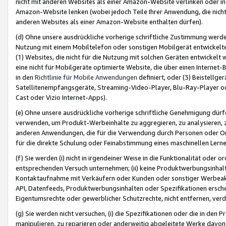
nicht mit anderen Websites als einer Amazon-Website verlinken oder i
Amazon-Website lenken (wobei jedoch Teile Ihrer Anwendung, die nich
anderen Websites als einer Amazon-Website enthalten dürfen).
(d) Ohne unsere ausdrückliche vorherige schriftliche Zustimmung werd
Nutzung mit einem Mobiltelefon oder sonstigen Mobilgerät entwickelt
(1) Websites, die nicht für die Nutzung mit solchen Geräten entwickelt
eine nicht für Mobilgeräte optimierte Website, die über einen Interne
in den
Richtlinie für Mobile Anwendungen
definiert, oder (3) Beistellge
Satellitenempfangsgeräte, Streaming-Video-Player, Blu-Ray-Player ode
Cast oder Vizio Internet-Apps).
(e) Ohne unsere ausdrückliche vorherige schriftliche Genehmigung dürfe
verwenden, um Produkt-Werbeinhalte zu aggregieren, zu analysieren, 
anderen Anwendungen, die für die Verwendung durch Personen oder Or
für die direkte Schulung oder Feinabstimmung eines maschinellen Lern
(f) Sie werden (i) nicht in irgendeiner Weise in die Funktionalität ode
entsprechenden Versuch unternehmen; (ii) keine Produktwerbungsinha
Kontaktaufnahme mit Verkäufern oder Kunden oder sonstiger Werbeaktiv
API, Datenfeeds, Produktwerbungsinhalten oder Spezifikationen erschei
Eigentumsrechte oder gewerblicher Schutzrechte, nicht entfernen, verd
(g) Sie werden nicht versuchen, (i) die Spezifikationen oder die in de
manipulieren, zu reparieren oder anderweitig abgeleitete Werke davon z