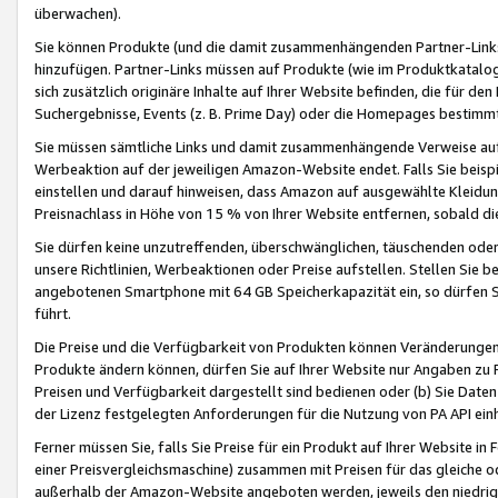
überwachen).
Sie können Produkte (und die damit zusammenhängenden Partner-Links)
hinzufügen. Partner-Links müssen auf Produkte (wie im Produktkatalog de
sich zusätzlich originäre Inhalte auf Ihrer Website befinden, die für 
Suchergebnisse, Events (z. B. Prime Day) oder die Homepages bestimmte
Sie müssen sämtliche Links und damit zusammenhängende Verweise auf z
Werbeaktion auf der jeweiligen Amazon-Website endet. Falls Sie beisp
einstellen und darauf hinweisen, dass Amazon auf ausgewählte Kleidun
Preisnachlass in Höhe von 15 % von Ihrer Website entfernen, sobald di
Sie dürfen keine unzutreffenden, überschwänglichen, täuschenden od
unsere Richtlinien, Werbeaktionen oder Preise aufstellen. Stellen Sie 
angebotenen Smartphone mit 64 GB Speicherkapazität ein, so dürfen S
führt.
Die Preise und die Verfügbarkeit von Produkten können Veränderungen 
Produkte ändern können, dürfen Sie auf Ihrer Website nur Angaben zu P
Preisen und Verfügbarkeit dargestellt sind bedienen oder (b) Sie Daten
der Lizenz festgelegten Anforderungen für die Nutzung von PA API einh
Ferner müssen Sie, falls Sie Preise für ein Produkt auf Ihrer Website in 
einer Preisvergleichsmaschine) zusammen mit Preisen für das gleiche o
außerhalb der Amazon-Website angeboten werden, jeweils den niedrigst