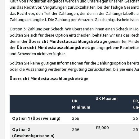
Kauf von Produkten eingelöst werden und unterliegen unseren Geschäf
uns das Recht vor, Vergütungen zurückzuhalten, bis der fällige Gesamt
das Recht vor, den Teil der Zahlungen, der den in der Zahlungstabelle 
Zahlungsart angibst. Die Zahlung per Amazon-Geschenkgutschein ist in
Option 3: Zahlung per Scheck.
Wir übersenden Ihnen einen Scheck in Höh
Sollten Sie sich für diese Option entscheiden, behalten wir uns das Rec
den in der
Übersicht Mindestauszahlungsbeträge
genannten Mindest
der
Übersicht Mindestauszahlungsbeträge
angegebene Bearbeitung
und Schweden nicht verfügbar.
Sollten Sie keine gültigen Informationen für die Zahlungsoption bereit
oder die Auszahlung verdienter Vergütung zurückhalten, bis Sie eine A
Übersicht Mindestauszahlungsbeträge
UK Maxium
UK
FR,
Minimum
un
Option 1 (Überweisung)
25£
25
£5,000
Option 2
25£
25
(Geschenkgutschein)