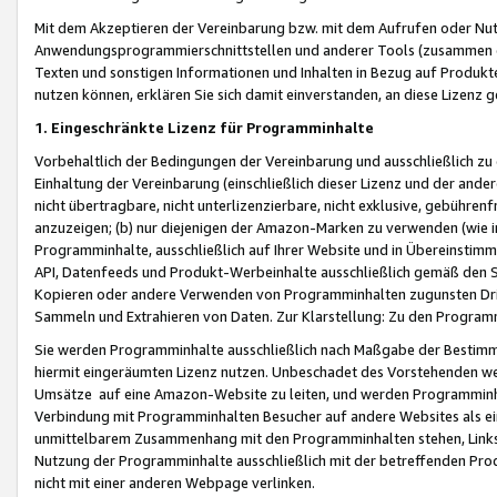
Mit dem Akzeptieren der Vereinbarung bzw. mit dem Aufrufen oder Nutz
Anwendungsprogrammierschnittstellen und anderer Tools (zusammen die
Texten und sonstigen Informationen und Inhalten in Bezug auf Produkte
nutzen können, erklären Sie sich damit einverstanden, an diese Lizenz 
1. Eingeschränkte Lizenz für Programminhalte
Vorbehaltlich der Bedingungen der Vereinbarung und ausschließlich z
Einhaltung der Vereinbarung (einschließlich dieser Lizenz und der ande
nicht übertragbare, nicht unterlizenzierbare, nicht exklusive, gebühren
anzuzeigen; (b) nur diejenigen der Amazon-Marken zu verwenden (wie in 
Programminhalte, ausschließlich auf Ihrer Website und in Übereinstimmu
API, Datenfeeds und Produkt-Werbeinhalte ausschließlich gemäß den Spe
Kopieren oder andere Verwenden von Programminhalten zugunsten Dri
Sammeln und Extrahieren von Daten. Zur Klarstellung: Zu den Program
Sie werden Programminhalte ausschließlich nach Maßgabe der Besti
hiermit eingeräumten Lizenz nutzen. Unbeschadet des Vorstehenden we
Umsätze auf eine Amazon-Website zu leiten, und werden Programminhal
Verbindung mit Programminhalten Besucher auf andere Websites als ein
unmittelbarem Zusammenhang mit den Programminhalten stehen, Links z
Nutzung der Programminhalte ausschließlich mit der betreffenden Pr
nicht mit einer anderen Webpage verlinken.