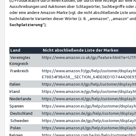
(c) Produktkäufe durch einen Kunden, der durch eine Anzeige auf eine 
Ausschreibungen und Auktionen über Schlagwörter, Suchbegriffe oder 
oder eine andere Amazon-Marke (vgl. die nicht abschließende Liste un
buchstabierte Varianten dieser Wörter (z. B. „ammazon“, „amaozn“ und „
Suchplatzierung
”);
Land
Nicht abschließende Liste der Marken
Vereinigtes
https://www.amazon.co.uk/gp/feature.html?ie=U
Königreich
Frankreich
https://www.amazon.fr/gp/help/customer/displa
E78834F9BA58__SECTION_64DE0ED1D744420E9
Italien
https://www.amazon.it/gp/help/customer/display
Irland
https://www.amazon.ie/gp/help/customer/displa
Niederlande
https://www.amazon.nl/gp/help/customer/display
Spanien
https://www.amazon.es/gp/help/customer/display
Deutschland
https://www.amazon.de/gp/help/customer/displa
Schweden
https://www.amazon.de/gp/help/customer/displa
Polen
https://www.amazon.pl/gp/help/customer/display
Belgien
https://www.amazon.com.be/gp/help/customer/d