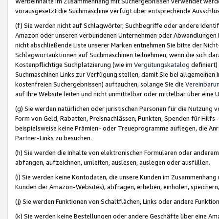
Werbeinhalte im Zusammenhang mit Suchergebnissen verwendet werden,
vorausgesetzt die Suchmaschine verfügt über entsprechende Ausschlu
(f) Sie werden nicht auf Schlagwörter, Suchbegriffe oder andere Ident
Amazon oder unseren verbundenen Unternehmen oder Abwandlungen bzw
nicht abschließende Liste unserer Marken entnehmen Sie bitte der Nich
Schlagwortauktionen auf Suchmaschinen teilnehmen, wenn die sich da
Kostenpflichtige Suchplatzierung (wie im
Vergütungskatalog
definiert
Suchmaschinen Links zur Verfügung stellen, damit Sie bei allgemeinen I
kostenfreien Suchergebnissen) auftauchen, solange Sie die
Vereinbaru
auf Ihre Website leiten und nicht unmittelbar oder mittelbar über eine
(g) Sie werden natürlichen oder juristischen Personen für die Nutzung 
Form von Geld, Rabatten, Preisnachlässen, Punkten, Spenden für Hilfs
beispielsweise keine Prämien- oder Treueprogramme auflegen, die Anrei
Partner-Links zu besuchen.
(h) Sie werden die Inhalte von elektronischen Formularen oder anderem M
abfangen, aufzeichnen, umleiten, auslesen, auslegen oder ausfüllen.
(i) Sie werden keine Kontodaten, die unsere Kunden im Zusammenhang 
Kunden der Amazon-Websites), abfragen, erheben, einholen, speichern,
(j) Sie werden Funktionen von Schaltflächen, Links oder andere Funkti
(k) Sie werden keine Bestellungen oder andere Geschäfte über eine Ama