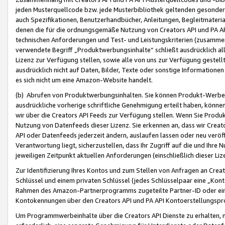
jeden Musterquellcode bzw. jede Musterbibliothek geltenden gesonder
auch Spezifikationen, Benutzerhandbücher, Anleitungen, Begleitmaterial
denen die für die ordnungsgemäße Nutzung von Creators API und PA A
technischen Anforderungen und Test- und Leistungskriterien (zusammen
verwendete Begriff „Produktwerbungsinhalte“ schließt ausdrücklich al
Lizenz zur Verfügung stellen, sowie alle von uns zur Verfügung gestel
ausdrücklich nicht auf Daten, Bilder, Texte oder sonstige Informatione
es sich nicht um eine Amazon-Website handelt.
(b) Abrufen von Produktwerbungsinhalten. Sie können Produkt-Werbein
ausdrückliche vorherige schriftliche Genehmigung erteilt haben, könn
wir über die Creators API Feeds zur Verfügung stellen. Wenn Sie Produk
Nutzung von Datenfeeds dieser Lizenz. Sie erkennen an, dass wir Creat
API oder Datenfeeds jederzeit ändern, auslaufen lassen oder neu veröffe
Verantwortung liegt, sicherzustellen, dass Ihr Zugriff auf die und Ihr
jeweiligen Zeitpunkt aktuellen Anforderungen (einschließlich dieser Liz
Zur Identifizierung Ihres Kontos und zum Stellen von Anfragen an Crea
Schlüssel und einem privaten Schlüssel (jedes Schlüsselpaar eine „Kon
Rahmen des Amazon-Partnerprogramms zugeteilte Partner-ID oder ein
Kontokennungen über den Creators API und PA API Kontoerstellungspro
Um Programmwerbeinhalte über die Creators API Dienste zu erhalten, m