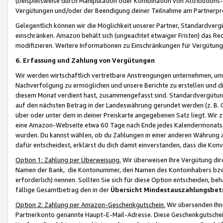
(beispielsweise durch Manipulation oder Kombination von Attributions-
Vergütungen und/oder der Beendigung deiner Teilnahme am Partnerp
Gelegentlich können wir die Möglichkeit unserer Partner, Standardv
einschränken. Amazon behält sich (ungeachtet etwaiger Fristen) das Re
modifizieren. Weitere Informationen zu Einschränkungen für Vergütung
6. Erfassung und Zahlung von Vergütungen
Wir werden wirtschaftlich vertretbare Anstrengungen unternehmen, um 
Nachverfolgung zu ermöglichen und unsere Berichte zu erstellen und di
diesem Monat verdient hast, zusammengefasst sind. Standardvergütung
auf den nächsten Betrag in der Landeswährung gerundet werden (z. B. C
über oder unter dem in deiner Preiskarte angegebenen Satz liegt. Wir
eine Amazon-Webseite etwa 60 Tage nach Ende jedes Kalendermonats, i
wurden. Du kannst wählen, ob du Zahlungen in einer anderen Währung
dafür entscheidest, erklärst du dich damit einverstanden, dass die K
Option 1: Zahlung per Überweisung.
Wir überweisen Ihre Vergütung dir
Namen der Bank, die Kontonummer, den Namen des Kontoinhabers bzw. a
erforderlich) nennen. Sollten Sie sich für diese Option entscheiden, be
fällige Gesamtbetrag den in der
Übersicht Mindestauszahlungsbet
Option 2: Zahlung per Amazon-Geschenkgutschein.
Wir übersenden Ihne
Partnerkonto genannte Haupt-E-Mail-Adresse. Diese Geschenkgutschei