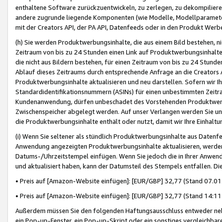
enthaltene Software zurückzuentwickeln, zu zerlegen, zu dekompilier
andere zugrunde liegende Komponenten (wie Modelle, Modellparameter
mit der Creators API, der PA API, Datenfeeds oder in den Produkt Werb
(h) Sie werden Produktwerbungsinhalte, die aus einem Bild bestehen, ni
Zeitraum von bis zu 24 Stunden einen Link auf Produktwerbungsinhalte
die nicht aus Bildern bestehen, für einen Zeitraum von bis zu 24 Stund
Ablauf dieses Zeitraums durch entsprechende Anfrage an die Creators 
Produktwerbungsinhalte aktualisieren und neu darstellen. Sofern wir Ih
Standardidentifikationsnummern (ASINs) für einen unbestimmten Zeitra
Kundenanwendung, dürfen unbeschadet des Vorstehenden Produktwerbu
Zwischenspeicher abgelegt werden. Auf unser Verlangen werden Sie un
die Produktwerbungsinhalte enthält oder nutzt, damit wir Ihre Einhalt
(i) Wenn Sie seltener als stündlich Produktwerbungsinhalte aus Datenfe
Anwendung angezeigten Produktwerbungsinhalte aktualisieren, werden 
Datums-/Uhrzeitstempel einfügen. Wenn Sie jedoch die in Ihrer Anwe
und aktualisiert haben, kann der Datumsteil des Stempels entfallen. Dies
• Preis auf [Amazon-Website einfügen]: [EUR/GBP] 32,77 (Stand 07.01.
• Preis auf [Amazon-Website einfügen]: [EUR/GBP] 32,77 (Stand 14:11 
Außerdem müssen Sie den folgenden Haftungsausschluss entweder neb
ein Pop-up-Fenster, ein Pop-up-Skript oder ein sonstiges vergleichba