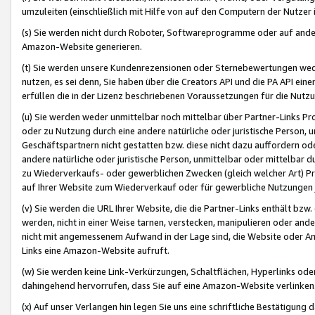
umzuleiten (einschließlich mit Hilfe von auf den Computern der Nutzer i
(s) Sie werden nicht durch Roboter, Softwareprogramme oder auf andere
Amazon-Website generieren.
(t) Sie werden unsere Kundenrezensionen oder Sternebewertungen wed
nutzen, es sei denn, Sie haben über die Creators API und die PA API e
erfüllen die in der Lizenz beschriebenen Voraussetzungen für die Nutzu
(u) Sie werden weder unmittelbar noch mittelbar über Partner-Links P
oder zu Nutzung durch eine andere natürliche oder juristische Person,
Geschäftspartnern nicht gestatten bzw. diese nicht dazu auffordern od
andere natürliche oder juristische Person, unmittelbar oder mittelbar
zu Wiederverkaufs- oder gewerblichen Zwecken (gleich welcher Art) 
auf Ihrer Website zum Wiederverkauf oder für gewerbliche Nutzungen 
(v) Sie werden die URL Ihrer Website, die die Partner-Links enthält b
werden, nicht in einer Weise tarnen, verstecken, manipulieren oder and
nicht mit angemessenem Aufwand in der Lage sind, die Website oder A
Links eine Amazon-Website aufruft.
(w) Sie werden keine Link-Verkürzungen, Schaltflächen, Hyperlinks ode
dahingehend hervorrufen, dass Sie auf eine Amazon-Website verlinken
(x) Auf unser Verlangen hin legen Sie uns eine schriftliche Bestätigung