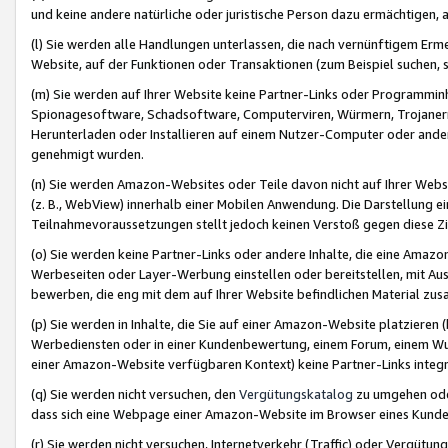
und keine andere natürliche oder juristische Person dazu ermächtigen, a
(l) Sie werden alle Handlungen unterlassen, die nach vernünftigem Erme
Website, auf der Funktionen oder Transaktionen (zum Beispiel suchen, s
(m) Sie werden auf Ihrer Website keine Partner-Links oder Programmin
Spionagesoftware, Schadsoftware, Computerviren, Würmern, Trojaner
Herunterladen oder Installieren auf einem Nutzer-Computer oder ande
genehmigt wurden.
(n) Sie werden Amazon-Websites oder Teile davon nicht auf Ihrer Websi
(z. B., WebView) innerhalb einer Mobilen Anwendung. Die Darstellung ein
Teilnahmevoraussetzungen stellt jedoch keinen Verstoß gegen diese Zif
(o) Sie werden keine Partner-Links oder andere Inhalte, die eine Am
Werbeseiten oder Layer-Werbung einstellen oder bereitstellen, mit Au
bewerben, die eng mit dem auf Ihrer Website befindlichen Material z
(p) Sie werden in Inhalte, die Sie auf einer Amazon-Website platzier
Werbediensten oder in einer Kundenbewertung, einem Forum, einem Wun
einer Amazon-Website verfügbaren Kontext) keine Partner-Links integr
(q) Sie werden nicht versuchen, den
Vergütungskatalog
zu umgehen oder
dass sich eine Webpage einer Amazon-Website im Browser eines Kunden 
(r) Sie werden nicht versuchen, Internetverkehr (Traffic) oder Vergü