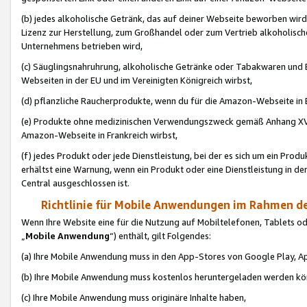
(b) jedes alkoholische Getränk, das auf deiner Webseite beworben wird
Lizenz zur Herstellung, zum Großhandel oder zum Vertrieb alkoholisch
Unternehmens betrieben wird,
(c) Säuglingsnahruhrung, alkoholische Getränke oder Tabakwaren und E
Webseiten in der EU und im Vereinigten Königreich wirbst,
(d) pflanzliche Raucherprodukte, wenn du für die Amazon-Webseite in B
(e) Produkte ohne medizinischen Verwendungszweck gemäß Anhang XVI 
Amazon-Webseite in Frankreich wirbst,
(f) jedes Produkt oder jede Dienstleistung, bei der es sich um ein Prod
erhältst eine Warnung, wenn ein Produkt oder eine Dienstleistung in de
Central ausgeschlossen ist.
Richtlinie für Mobile Anwendungen im Rahmen de
Wenn Ihre Website eine für die Nutzung auf Mobiltelefonen, Tablets 
„
Mobile Anwendung
“) enthält, gilt Folgendes:
(a) Ihre Mobile Anwendung muss in den App-Stores von Google Play, A
(b) Ihre Mobile Anwendung muss kostenlos heruntergeladen werden könn
(c) Ihre Mobile Anwendung muss originäre Inhalte haben,