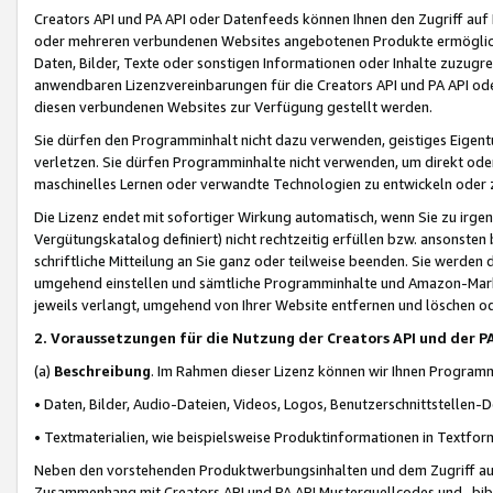
Creators API und PA API oder Datenfeeds können Ihnen den Zugriff auf D
oder mehreren verbundenen Websites angebotenen Produkte ermögliche
Daten, Bilder, Texte oder sonstigen Informationen oder Inhalte zuzugre
anwendbaren Lizenzvereinbarungen für die Creators API und PA API od
diesen verbundenen Websites zur Verfügung gestellt werden.
Sie dürfen den Programminhalt nicht dazu verwenden, geistiges Eigent
verletzen. Sie dürfen Programminhalte nicht verwenden, um direkt ode
maschinelles Lernen oder verwandte Technologien zu entwickeln oder zu
Die Lizenz endet mit sofortiger Wirkung automatisch, wenn Sie zu irg
Vergütungskatalog definiert) nicht rechtzeitig erfüllen bzw. ansonsten
schriftliche Mitteilung an Sie ganz oder teilweise beenden. Sie werden
umgehend einstellen und sämtliche Programminhalte und Amazon-Marke
jeweils verlangt, umgehend von Ihrer Website entfernen und löschen od
2. Voraussetzungen für die Nutzung der Creators API und der P
(a)
Beschreibung
. Im Rahmen dieser Lizenz können wir Ihnen Programmi
• Daten, Bilder, Audio-Dateien, Videos, Logos, Benutzerschnittstellen-
• Textmaterialien, wie beispielsweise Produktinformationen in Textfor
Neben den vorstehenden Produktwerbungsinhalten und dem Zugriff auf 
Zusammenhang mit Creators API und PA API Musterquellcodes und -bibli