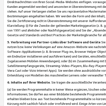
Direktnachrichten von Ihren Social-Media-Websites einfügen. vorausg
Kunden angemeldet werden) und ansonsten in Übereinstimmung mit der
stehen. Auf unser Verlangen stellen Sie uns repräsentative Mustermater
Bestimmungen eingehalten haben. Wir werden die Form und den Inhalt, di
Sie die Zertifizierung nicht in Übereinstimmung mit unserer Aufforderu
Klarstellung: (i) Für die Zwecke der geltenden Marketinggesetze (z. 
von 1991 und ähnlicher oder Nachfolgegesetze) sind Sie der „Absender“ j
Gesetze und Standards und Best Practices der Marketingbranche für 
5. Verbreitung von Partner-Links über Software und Geräte
Sie
nutzen bzw. keine Verlinkungen auf eine Amazon-Website wie nachsteh
Software-Applikationen (z. B. Browser Plug-ins, Browser Helper Objec
ein Endnutzer installieren und ausführen kann) und Geräten, einschlie
Zugelassenen Mobilen Anwendungen); oder (b) im Zusammenhang mit bzw.
Satellitenempfangsgeräte, Streaming-Video-Playern, Blu-Ray-Playern 
Viera Cast oder Vizio Internet Apps). Sie werden ohne ausdrückliche v
Entwicklung von Modellen des maschinellen Lernens oder verwandter 
6. Inhalte auf Ihrer Website
. Sie tragen die ausschließliche Verantwo
(a) Sie werden Programminhalte in keiner Weise ergänzen, löschen oder
Informationen; Sie dürfen aus einer Bilddatei bestehende Programminhal
erhalten bleiben bzw. aus Text bestehende Programminhalte so kürzen, 
Kürzung nicht sachlich falsch oder irreführend wird. Einige Arten von L