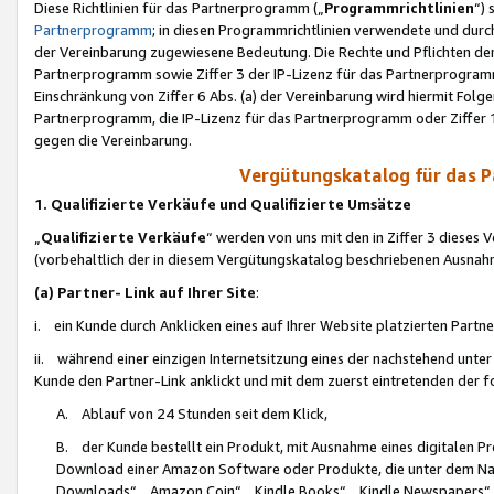
Diese Richtlinien für das Partnerprogramm („
Programmrichtlinien
“)
Partnerprogramm
; in diesen Programmrichtlinien verwendete und durch
der Vereinbarung zugewiesene Bedeutung. Die Rechte und Pflichten de
Partnerprogramm sowie Ziffer 3 der IP-Lizenz für das Partnerprogram
Einschränkung von Ziffer 6 Abs. (a) der Vereinbarung wird hiermit Fol
Partnerprogramm, die IP-Lizenz für das Partnerprogramm oder Ziffer 1
gegen die Vereinbarung.
Vergütungskatalog für das 
1. Qualifizierte Verkäufe und Qualifizierte Umsätze
„
Qualifizierte Verkäufe
“ werden von uns mit den in Ziffer 3 diese
(vorbehaltlich der in diesem Vergütungskatalog beschriebenen Ausnah
(a) Partner- Link auf Ihrer Site
:
i. ein Kunde durch Anklicken eines auf Ihrer Website platzierten Part
ii. während einer einzigen Internetsitzung eines der nachstehend unter (i)
Kunde den Partner-Link anklickt und mit dem zuerst eintretenden der f
A. Ablauf von 24 Stunden seit dem Klick,
B. der Kunde bestellt ein Produkt, mit Ausnahme eines digitalen P
Download einer Amazon Software oder Produkte, die unter dem N
Downloads“, „Amazon Coin“, „Kindle Books“, „Kindle Newspapers“, „