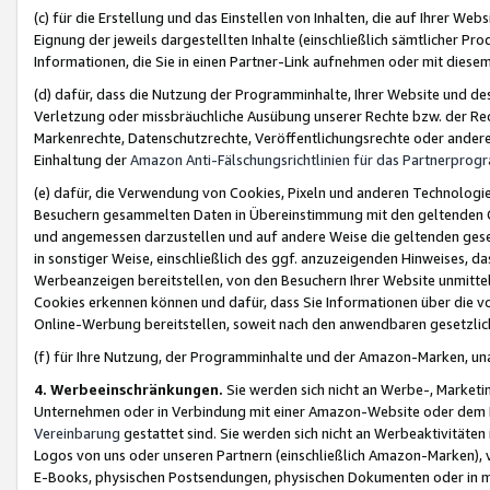
(c) für die Erstellung und das Einstellen von Inhalten, die auf Ihrer We
Eignung der jeweils dargestellten Inhalte (einschließlich sämtlicher 
Informationen, die Sie in einen Partner-Link aufnehmen oder mit diese
(d) dafür, dass die Nutzung der Programminhalte, Ihrer Website und des 
Verletzung oder missbräuchliche Ausübung unserer Rechte bzw. der Recht
Markenrechte, Datenschutzrechte, Veröffentlichungsrechte oder anderer
Einhaltung der
Amazon Anti-Fälschungsrichtlinien für das Partnerpro
(e) dafür, die Verwendung von Cookies, Pixeln und anderen Technologien
Besuchern gesammelten Daten in Übereinstimmung mit den geltenden Ge
und angemessen darzustellen und auf andere Weise die geltenden geset
in sonstiger Weise, einschließlich des ggf. anzuzeigenden Hinweises, d
Werbeanzeigen bereitstellen, von den Besuchern Ihrer Website unmitte
Cookies erkennen können und dafür, dass Sie Informationen über die v
Online-Werbung bereitstellen, soweit nach den anwendbaren gesetzlic
(f) für Ihre Nutzung, der Programminhalte und der Amazon-Marken, u
4. Werbeeinschränkungen.
Sie werden sich nicht an Werbe-, Market
Unternehmen oder in Verbindung mit einer Amazon-Website oder dem Pa
Vereinbarung
gestattet sind. Sie werden sich nicht an Werbeaktivitäten
Logos von uns oder unseren Partnern (einschließlich Amazon-Marken), 
E-Books, physischen Postsendungen, physischen Dokumenten oder in 