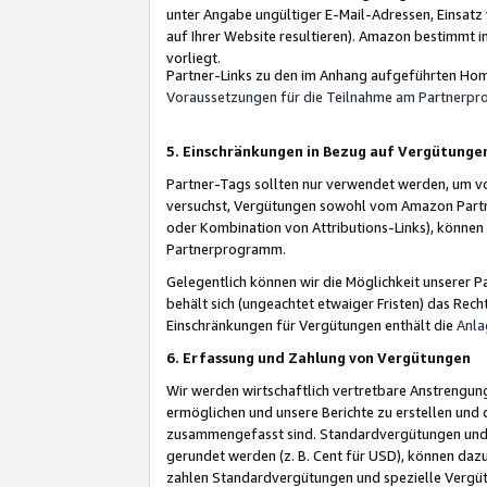
unter Angabe ungültiger E-Mail-Adressen, Einsatz
auf Ihrer Website resultieren). Amazon bestimmt i
vorliegt.
Partner-Links zu den im Anhang aufgeführten Hom
Voraussetzungen für die Teilnahme am Partnerp
5. Einschränkungen in Bezug auf Vergütunge
Partner-Tags sollten nur verwendet werden, um von 
versuchst, Vergütungen sowohl vom Amazon Partn
oder Kombination von Attributions-Links), könne
Partnerprogramm.
Gelegentlich können wir die Möglichkeit unsere
behält sich (ungeachtet etwaiger Fristen) das Rec
Einschränkungen für Vergütungen enthält die
Anla
6. Erfassung und Zahlung von Vergütungen
Wir werden wirtschaftlich vertretbare Anstrengu
ermöglichen und unsere Berichte zu erstellen und 
zusammengefasst sind. Standardvergütungen und s
gerundet werden (z. B. Cent für USD), können dazu
zahlen Standardvergütungen und spezielle Vergüt