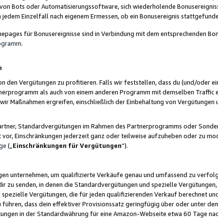
 von Bots oder Automatisierungssoftware, sich wiederholende Bonusereignisse
n jedem Einzelfall nach eigenem Ermessen, ob ein Bonusereignis stattgefund
epages für Bonusereignisse sind in Verbindung mit dem entsprechenden Bonu
rogramm
.
n
den Vergütungen zu profitieren. Falls wir feststellen, dass du (und/oder ein
erprogramm als auch von einem anderen Programm mit demselben Traffic ei
n wir Maßnahmen ergreifen, einschließlich der Einbehaltung von Vergütunge
r Partner, Standardvergütungen im Rahmen des Partnerprogramms oder Sonde
ht vor, Einschränkungen jederzeit ganz oder teilweise aufzuheben oder zu mod
ge
(„
Einschränkungen für Vergütungen
“).
ngen unternehmen, um qualifizierte Verkäufe genau und umfassend zu verfol
dir zu senden, in denen die Standardvergütungen und spezielle Vergütungen, 
pezielle Vergütungen, die für jeden qualifizierenden Verkauf berechnet un
 führen, dass dein effektiver Provisionssatz geringfügig über oder unter dem
ungen in der Standardwährung für eine Amazon-Webseite etwa 60 Tage nach