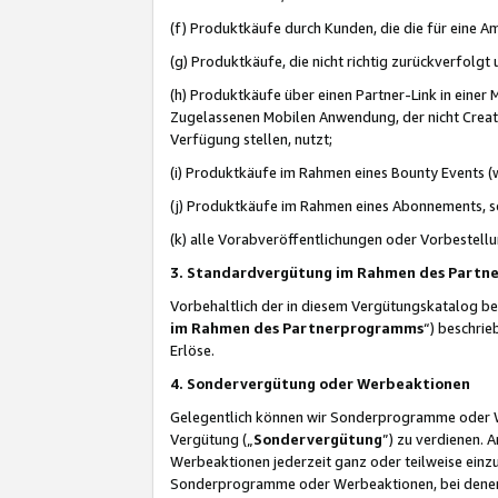
(f) Produktkäufe durch Kunden, die die für eine
(g) Produktkäufe, die nicht richtig zurückverfolg
(h) Produktkäufe über einen Partner-Link in einer
Zugelassenen Mobilen Anwendung, der nicht Creator
Verfügung stellen, nutzt;
(i) Produktkäufe im Rahmen eines Bounty Events (w
(j) Produktkäufe im Rahmen eines Abonnements, so
(k) alle Vorabveröffentlichungen oder Vorbestellu
3. Standardvergütung im Rahmen des Part
Vorbehaltlich der in diesem Vergütungskatalog b
im Rahmen des Partnerprogramms
“) beschri
Erlöse.
4. Sondervergütung oder Werbeaktionen
Gelegentlich können wir Sonderprogramme oder Wer
Vergütung („
Sondervergütung
”) zu verdienen. 
Werbeaktionen jederzeit ganz oder teilweise einz
Sonderprogramme oder Werbeaktionen, bei denen e