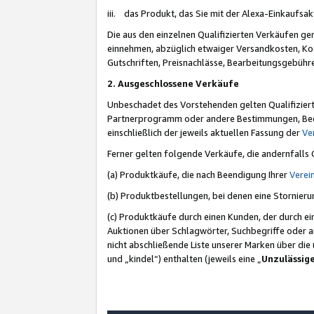
iii. das Produkt, das Sie mit der Alexa-Einkaufsa
Die aus den einzelnen Qualifizierten Verkäufen gen
einnehmen, abzüglich etwaiger Versandkosten, Ko
Gutschriften, Preisnachlässe, Bearbeitungsgebühr
2. Ausgeschlossene Verkäufe
Unbeschadet des Vorstehenden gelten Qualifiziert
Partnerprogramm oder andere Bestimmungen, Beding
einschließlich der jeweils aktuellen Fassung der
Ve
Ferner gelten folgende Verkäufe, die andernfalls
(a) Produktkäufe, die nach Beendigung Ihrer
Verei
(b) Produktbestellungen, bei denen eine Stornier
(c) Produktkäufe durch einen Kunden, der durch e
Auktionen über Schlagwörter, Suchbegriffe oder a
nicht abschließende Liste unserer Marken über di
und „kindel“) enthalten (jeweils eine „
Unzulässig