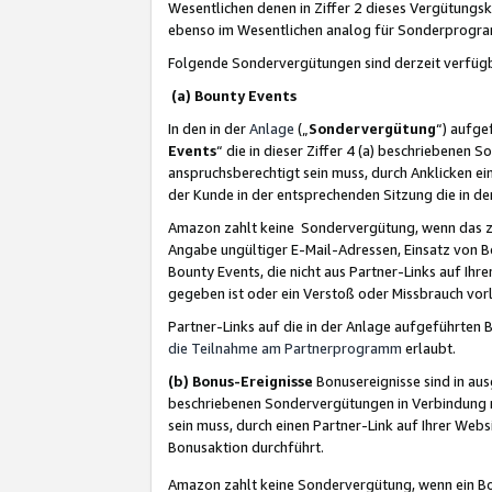
Wesentlichen denen in Ziffer 2 dieses Vergütung
ebenso im Wesentlichen analog für Sonderprogr
Folgende Sondervergütungen sind derzeit verfüg
(a) Bounty Events
In den in der
Anlage
(„
Sondervergütung
“) aufge
Events
“ die in dieser Ziffer 4 (a) beschriebenen 
anspruchsberechtigt sein muss, durch Anklicken ei
der Kunde in der entsprechenden Sitzung die in d
Amazon zahlt keine Sondervergütung, wenn das z
Angabe ungültiger E-Mail-Adressen, Einsatz von B
Bounty Events, die nicht aus Partner-Links auf Ihre
gegeben ist oder ein Verstoß oder Missbrauch vorl
Partner-Links auf die in der Anlage aufgeführte
die Teilnahme am Partnerprogramm
erlaubt.
(b) Bonus-Ereignisse
Bonusereignisse sind in au
beschriebenen Sondervergütungen in Verbindung m
sein muss, durch einen Partner-Link auf Ihrer We
Bonusaktion durchführt.
Amazon zahlt keine Sondervergütung, wenn ein Bon