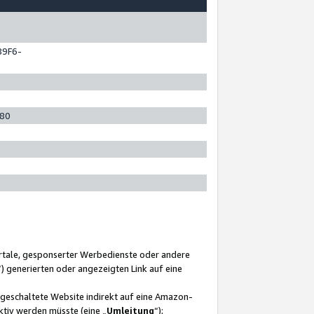
89F6-
280
ortale, gesponserter Werbedienste oder andere
“) generierten oder angezeigten Link auf eine
ngeschaltete Website indirekt auf eine Amazon-
ktiv werden müsste (eine „
Umleitung
“);