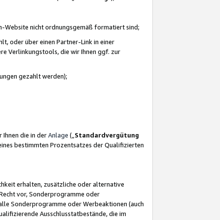
azon-Website nicht ordnungsgemäß formatiert sind;
, oder über einen Partner-Link in einer
e Verlinkungstools, die wir Ihnen ggf. zur
ütungen gezahlt werden);
 Ihnen die in der
Anlage
(„
Standardvergütung
ines bestimmten Prozentsatzes der Qualifizierten
eit erhalten, zusätzliche oder alternative
as Recht vor, Sonderprogramme oder
für alle Sonderprogramme oder Werbeaktionen (auch
lifizierende Ausschlusstatbestände, die im