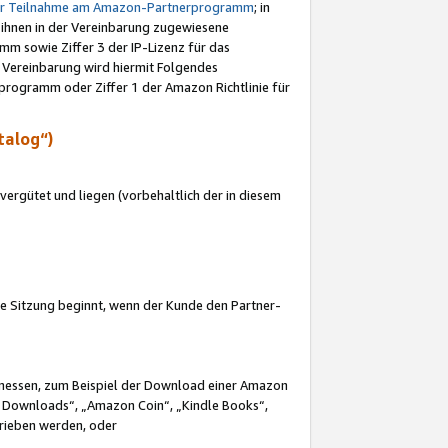
ur Teilnahme am Amazon-Partnerprogramm
; in
 ihnen in der Vereinbarung zugewiesene
m sowie Ziffer 3 der IP-Lizenz für das
 Vereinbarung wird hiermit Folgendes
programm oder Ziffer 1 der Amazon Richtlinie für
talog“)
ergütet und liegen (vorbehaltlich der in diesem
i die Sitzung beginnt, wenn der Kunde den Partner-
Ermessen, zum Beispiel der Download einer Amazon
 Downloads“, „Amazon Coin“, „Kindle Books“,
trieben werden, oder