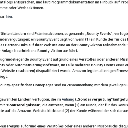
skatalogs entsprechen, und laut Programmdokumentation im Hinblick auf Pr
amme oder Werbeaktionen.
bar:
hier
.
führten Ländern sind Prämienaktionen, sogenannte „Bounty Events“, verfügb
Sondervergütungen; ein Bounty Event liegt vor, wenn (1) ein Kunde der für da
nes Partner-Links auf Ihrer Website eine an der Bounty-Aktion teilnehmende 
er Anlage beschriebene Bounty-Aktion ausführt.
ugrundeliegende Bounty Event aufgrund eines Verstoßes oder anderen Miss
ots oder Automatisierungssoftware, im Falle mehrerer Bounty Events einer e
r Website resultieren) disqualifiziert wurde. Amazon legt im alleinigen Ermess
iegt.
n Bounty-spezifischen Homepages sind im Zusammenhang mit dem jeweiligen
sgewählten Ländern verfügbar, die im
Anhang
(„
Sondervergütung
“)aufgefüh
it "
Bonusereignissen
", die eintreten, wenn (1) ein Kunde, der für das Bon
bsite auf die Amazon-Website klickt und (2) der Kunde während der sich dar
usereignis aufgrund eines Verstoßes oder eines anderen Missbrauchs disqua