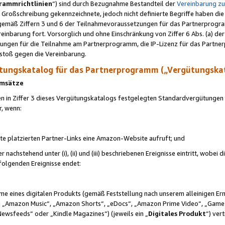
rammrichtlinien
“) sind durch Bezugnahme Bestandteil der
Vereinbarung z
Großschreibung gekennzeichnete, jedoch nicht definierte Begriffe haben die
 gemäß Ziffern 3 und 6 der Teilnahmevoraussetzungen für das Partnerprogram
nbarung fort. Vorsorglich und ohne Einschränkung von Ziffer 6 Abs. (a) der
ungen für die Teilnahme am Partnerprogramm, die IP-Lizenz für das Partner
rstoß gegen die Vereinbarung.
ungskatalog für das Partnerprogramm („Vergütungska
 Umsätze
n in Ziffer 3 dieses Vergütungskatalogs festgelegten Standardvergütungen v
r, wenn:
ite platzierten Partner-Links eine Amazon-Website aufruft; und
r nachstehend unter (i), (ii) und (iii) beschriebenen Ereignisse eintritt, wobe
 folgenden Ereignisse endet:
hme eines digitalen Produkts (gemäß Feststellung nach unserem alleinigen 
 „Amazon Music“, „Amazon Shorts“, „eDocs“, „Amazon Prime Video“, „Game
Newsfeeds“ oder „Kindle Magazines“) (jeweils ein „
Digitales Produkt
“) ver