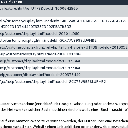
e der Marken
gp/feature.html?ie=UTF8&docId=1000642963
help/customer/display.html?nodeId=548524#GUID-602FA6E8-D724-4317-
64DE0ED1D744420E933ED292E5A7B3D3
elp/customer/display.html?nodeId=201014060
help/customer/display.html?nodeId=GCX77V9988LUPMB2
help/customer/display.html/ref=hp_left_v4_sib?ie=UTF8&nodeId=201909
help/customer/display.html/?nodeId=201014060
help/customer/display.html?nodeId=200975440
help/customer/display.html?nodeId=200975440
help/customer/display.html?nodeId=200975440
/gp/help/customer/display.html?nodeId=GCX77V9988LUPMB2
n einer Suchmaschine (einschließlich Google, Yahoo, Bing oder andere Webp
 des Netzwerkes solcher Suchmaschinen sind), (jeweils eine „
Suchmaschine
nk auf eine Amazon-Website verwiesen werden, der Nutzer über eine zwische
ischengeschalteten Website einen Link anklicken oder anderweitig bewusst a