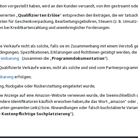
ktion vorgestellt haben, wird an den Kunden versandt, von ihm gestreamt od
erierten „
Qualifizierten Erlöse
“ entsprechen den Beträgen, die wir tatsäch
sten für Geschenkverpackung, Bearbeitungsgebühren, Steuern (z. B. Umsatz-
en bei Kreditkartenzahlung und uneinbringlicher Forderungen.
e Verkäufe nicht als solche, falls sie im Zusammenhang mit einem Verstoß 
ungen, Spezifikationen, Erklärungen und Richtlinien getätigt werden, die 
reinbarung
(zusammen die „
Programmdokumentation
“).
 Qualifizierte Verkäufe wären, nicht als solche und sind vom Partnerprogra
nbarung
erfolgen;
ung, Rückgabe oder Rückerstattung eingeleitet wurde;
ine Anzeige auf eine Amazon-Website verwiesen wurde, die Sieeinschließlich
ndere Identifikatoren käuflich erworben haben,die das Wort „amazon“ oder 
e unten genannten Links) bzw. Abwandlungen oder falsch buchstabierte Varia
e Kostenpflichtige Suchplatzierung
”);