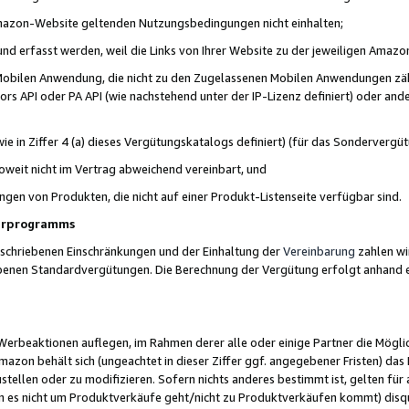
 Amazon-Website geltenden Nutzungsbedingungen nicht einhalten;
t und erfasst werden, weil die Links von Ihrer Website zu der jeweiligen Am
 Mobilen Anwendung, die nicht zu den Zugelassenen Mobilen Anwendungen zählt
s API oder PA API (wie nachstehend unter der IP-Lizenz definiert) oder ander
ie in Ziffer 4 (a) dieses Vergütungskatalogs definiert) (für das Sonderverg
weit nicht im Vertrag abweichend vereinbart, und
ngen von Produkten, die nicht auf einer Produkt-Listenseite verfügbar sind.
nerprogramms
eschriebenen Einschränkungen und der Einhaltung der
Vereinbarung
zahlen wir
ebenen Standardvergütungen. Die Berechnung der Vergütung erfolgt anhand e
beaktionen auflegen, im Rahmen derer alle oder einige Partner die Möglichk
Amazon behält sich (ungeachtet in dieser Ziffer ggf. angegebener Fristen) d
ustellen oder zu modifizieren. Sofern nichts anderes bestimmt ist, gelten 
s nicht um Produktverkäufe geht/nicht zu Produktverkäufen kommt) disqua