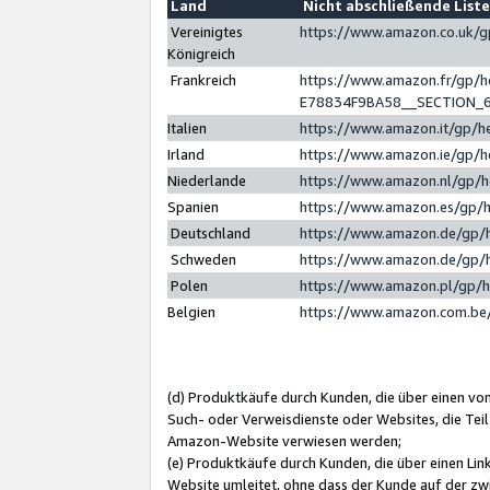
Land
Nicht abschließende List
Vereinigtes
https://www.amazon.co.uk/
Königreich
Frankreich
https://www.amazon.fr/gp/
E78834F9BA58__SECTION_
Italien
https://www.amazon.it/gp/h
Irland
https://www.amazon.ie/gp/
Niederlande
https://www.amazon.nl/gp/
Spanien
https://www.amazon.es/gp/
Deutschland
https://www.amazon.de/gp/
Schweden
https://www.amazon.de/gp/
Polen
https://www.amazon.pl/gp/
Belgien
https://www.amazon.com.be
(d) Produktkäufe durch Kunden, die über einen vo
Such- oder Verweisdienste oder Websites, die Teil
Amazon-Website verwiesen werden;
(e) Produktkäufe durch Kunden, die über einen Li
Website umleitet, ohne dass der Kunde auf der zw