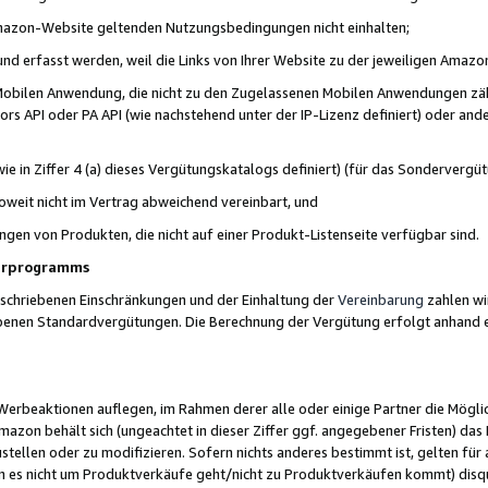
 Amazon-Website geltenden Nutzungsbedingungen nicht einhalten;
t und erfasst werden, weil die Links von Ihrer Website zu der jeweiligen Am
 Mobilen Anwendung, die nicht zu den Zugelassenen Mobilen Anwendungen zählt
s API oder PA API (wie nachstehend unter der IP-Lizenz definiert) oder ander
ie in Ziffer 4 (a) dieses Vergütungskatalogs definiert) (für das Sonderverg
weit nicht im Vertrag abweichend vereinbart, und
ngen von Produkten, die nicht auf einer Produkt-Listenseite verfügbar sind.
nerprogramms
eschriebenen Einschränkungen und der Einhaltung der
Vereinbarung
zahlen wir
ebenen Standardvergütungen. Die Berechnung der Vergütung erfolgt anhand e
beaktionen auflegen, im Rahmen derer alle oder einige Partner die Möglichk
Amazon behält sich (ungeachtet in dieser Ziffer ggf. angegebener Fristen) d
ustellen oder zu modifizieren. Sofern nichts anderes bestimmt ist, gelten 
s nicht um Produktverkäufe geht/nicht zu Produktverkäufen kommt) disqua