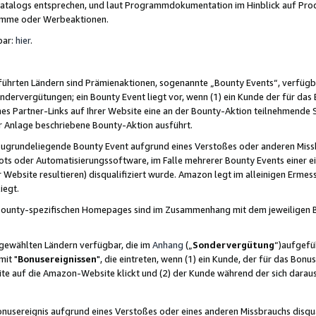
skatalogs entsprechen, und laut Programmdokumentation im Hinblick auf Pr
amme oder Werbeaktionen.
bar:
hier
.
führten Ländern sind Prämienaktionen, sogenannte „Bounty Events“, verfügb
Sondervergütungen; ein Bounty Event liegt vor, wenn (1) ein Kunde der für da
nes Partner-Links auf Ihrer Website eine an der Bounty-Aktion teilnehmende 
er Anlage beschriebene Bounty-Aktion ausführt.
ugrundeliegende Bounty Event aufgrund eines Verstoßes oder anderen Miss
ots oder Automatisierungssoftware, im Falle mehrerer Bounty Events einer e
r Website resultieren) disqualifiziert wurde. Amazon legt im alleinigen Ermess
iegt.
n Bounty-spezifischen Homepages sind im Zusammenhang mit dem jeweiligen
sgewählten Ländern verfügbar, die im
Anhang
(„
Sondervergütung
“)aufgefüh
it "
Bonusereignissen
", die eintreten, wenn (1) ein Kunde, der für das Bon
bsite auf die Amazon-Website klickt und (2) der Kunde während der sich dar
usereignis aufgrund eines Verstoßes oder eines anderen Missbrauchs disqua