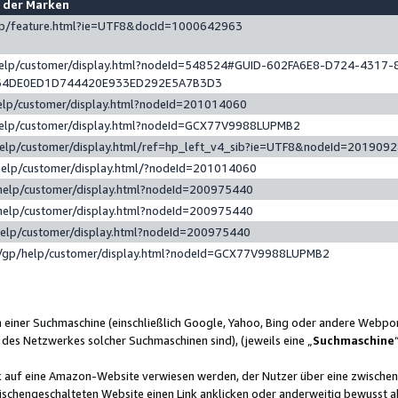
e der Marken
gp/feature.html?ie=UTF8&docId=1000642963
help/customer/display.html?nodeId=548524#GUID-602FA6E8-D724-4317-
64DE0ED1D744420E933ED292E5A7B3D3
elp/customer/display.html?nodeId=201014060
help/customer/display.html?nodeId=GCX77V9988LUPMB2
help/customer/display.html/ref=hp_left_v4_sib?ie=UTF8&nodeId=201909
help/customer/display.html/?nodeId=201014060
help/customer/display.html?nodeId=200975440
help/customer/display.html?nodeId=200975440
help/customer/display.html?nodeId=200975440
/gp/help/customer/display.html?nodeId=GCX77V9988LUPMB2
n einer Suchmaschine (einschließlich Google, Yahoo, Bing oder andere Webp
 des Netzwerkes solcher Suchmaschinen sind), (jeweils eine „
Suchmaschine
nk auf eine Amazon-Website verwiesen werden, der Nutzer über eine zwische
ischengeschalteten Website einen Link anklicken oder anderweitig bewusst a