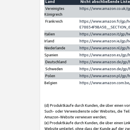
Land
Nicht abschließende List
Vereinigtes
https://www.amazon.co.uk/
Königreich
Frankreich
https://www.amazon.fr/gp/
E78834F9BA58__SECTION_
Italien
https://www.amazon.it/gp/h
Irland
https://www.amazon.ie/gp/
Niederlande
https://www.amazon.nl/gp/
Spanien
https://www.amazon.es/gp/
Deutschland
https://www.amazon.de/gp/
Schweden
https://www.amazon.de/gp/
Polen
https://www.amazon.pl/gp/
Belgien
https://www.amazon.com.be
(d) Produktkäufe durch Kunden, die über einen vo
Such- oder Verweisdienste oder Websites, die Teil
Amazon-Website verwiesen werden;
(e) Produktkäufe durch Kunden, die über einen Li
Website umleitet, ohne dass der Kunde auf der zw