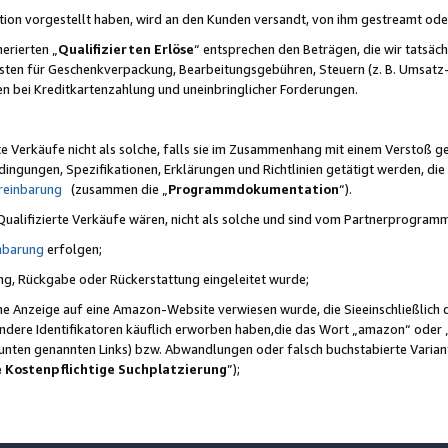
ktion vorgestellt haben, wird an den Kunden versandt, von ihm gestreamt od
erierten „
Qualifizierten Erlöse
“ entsprechen den Beträgen, die wir tatsäch
sten für Geschenkverpackung, Bearbeitungsgebühren, Steuern (z. B. Umsatz-
en bei Kreditkartenzahlung und uneinbringlicher Forderungen.
e Verkäufe nicht als solche, falls sie im Zusammenhang mit einem Verstoß 
ungen, Spezifikationen, Erklärungen und Richtlinien getätigt werden, die 
reinbarung
(zusammen die „
Programmdokumentation
“).
 Qualifizierte Verkäufe wären, nicht als solche und sind vom Partnerprogra
nbarung
erfolgen;
ung, Rückgabe oder Rückerstattung eingeleitet wurde;
ine Anzeige auf eine Amazon-Website verwiesen wurde, die Sieeinschließlich
ndere Identifikatoren käuflich erworben haben,die das Wort „amazon“ oder 
e unten genannten Links) bzw. Abwandlungen oder falsch buchstabierte Varia
e Kostenpflichtige Suchplatzierung
”);