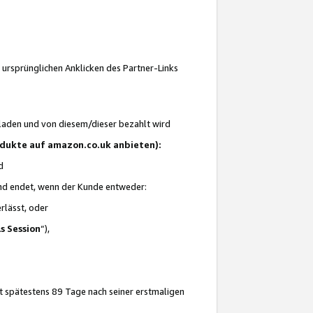
 ursprünglichen Anklicken des Partner-Links
laden und von diesem/dieser bezahlt wird
rodukte auf amazon.co.uk anbieten):
d
 und endet, wenn der Kunde entweder:
erlässt, oder
ls Session
“),
t spätestens 89 Tage nach seiner erstmaligen