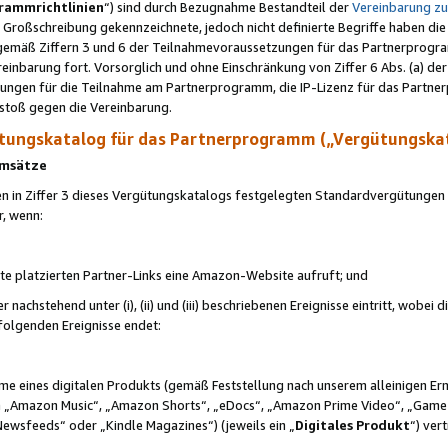
rammrichtlinien
“) sind durch Bezugnahme Bestandteil der
Vereinbarung z
Großschreibung gekennzeichnete, jedoch nicht definierte Begriffe haben die
 gemäß Ziffern 3 und 6 der Teilnahmevoraussetzungen für das Partnerprogram
nbarung fort. Vorsorglich und ohne Einschränkung von Ziffer 6 Abs. (a) der
ungen für die Teilnahme am Partnerprogramm, die IP-Lizenz für das Partner
rstoß gegen die Vereinbarung.
ungskatalog für das Partnerprogramm („Vergütungska
 Umsätze
n in Ziffer 3 dieses Vergütungskatalogs festgelegten Standardvergütungen v
r, wenn:
ite platzierten Partner-Links eine Amazon-Website aufruft; und
r nachstehend unter (i), (ii) und (iii) beschriebenen Ereignisse eintritt, wobe
 folgenden Ereignisse endet:
hme eines digitalen Produkts (gemäß Feststellung nach unserem alleinigen 
 „Amazon Music“, „Amazon Shorts“, „eDocs“, „Amazon Prime Video“, „Game
Newsfeeds“ oder „Kindle Magazines“) (jeweils ein „
Digitales Produkt
“) ver