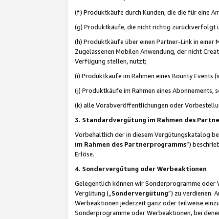
(f) Produktkäufe durch Kunden, die die für eine
(g) Produktkäufe, die nicht richtig zurückverfolg
(h) Produktkäufe über einen Partner-Link in einer
Zugelassenen Mobilen Anwendung, der nicht Creator
Verfügung stellen, nutzt;
(i) Produktkäufe im Rahmen eines Bounty Events (w
(j) Produktkäufe im Rahmen eines Abonnements, so
(k) alle Vorabveröffentlichungen oder Vorbestellu
3. Standardvergütung im Rahmen des Part
Vorbehaltlich der in diesem Vergütungskatalog b
im Rahmen des Partnerprogramms
“) beschri
Erlöse.
4. Sondervergütung oder Werbeaktionen
Gelegentlich können wir Sonderprogramme oder Wer
Vergütung („
Sondervergütung
”) zu verdienen. 
Werbeaktionen jederzeit ganz oder teilweise einz
Sonderprogramme oder Werbeaktionen, bei denen e