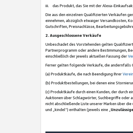
iii. das Produkt, das Sie mit der Alexa-Einkaufsa
Die aus den einzelnen Qualifizierten Verkäufen gen
einnehmen, abzüglich etwaiger Versandkosten, Ko
Gutschriften, Preisnachlässe, Bearbeitungsgebühr
2. Ausgeschlossene Verkäufe
Unbeschadet des Vorstehenden gelten Qualifiziert
Partnerprogramm oder andere Bestimmungen, Beding
einschließlich der jeweils aktuellen Fassung der
Ve
Ferner gelten folgende Verkäufe, die andernfalls
(a) Produktkäufe, die nach Beendigung Ihrer
Verei
(b) Produktbestellungen, bei denen eine Stornier
(c) Produktkäufe durch einen Kunden, der durch e
Auktionen über Schlagwörter, Suchbegriffe oder a
nicht abschließende Liste unserer Marken über di
und „kindel“) enthalten (jeweils eine „
Unzulässig