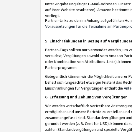
unter Angabe ungültiger E-Mail-Adressen, Einsatz
auf Ihrer Website resultieren). Amazon bestimmt i
vorliegt.
Partner-Links zu den im Anhang aufgeführten Hom
Voraussetzungen für die Teilnahme am Partnerp
5. Einschränkungen in Bezug auf Vergütunge
Partner-Tags sollten nur verwendet werden, um von 
versuchst, Vergütungen sowohl vom Amazon Partn
oder Kombination von Attributions-Links), könne
Partnerprogramm.
Gelegentlich können wir die Möglichkeit unsere
behält sich (ungeachtet etwaiger Fristen) das Rec
Einschränkungen für Vergütungen enthält die
Anla
6. Erfassung und Zahlung von Vergütungen
Wir werden wirtschaftlich vertretbare Anstrengu
ermöglichen und unsere Berichte zu erstellen und 
zusammengefasst sind. Standardvergütungen und s
gerundet werden (z. B. Cent für USD), können dazu
zahlen Standardvergütungen und spezielle Vergüt