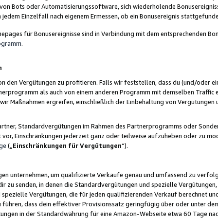
 von Bots oder Automatisierungssoftware, sich wiederholende Bonusereignisse
n jedem Einzelfall nach eigenem Ermessen, ob ein Bonusereignis stattgefund
epages für Bonusereignisse sind in Verbindung mit dem entsprechenden Bonu
rogramm
.
n
den Vergütungen zu profitieren. Falls wir feststellen, dass du (und/oder ein
erprogramm als auch von einem anderen Programm mit demselben Traffic ei
n wir Maßnahmen ergreifen, einschließlich der Einbehaltung von Vergütunge
r Partner, Standardvergütungen im Rahmen des Partnerprogramms oder Sonde
ht vor, Einschränkungen jederzeit ganz oder teilweise aufzuheben oder zu mod
ge
(„
Einschränkungen für Vergütungen
“).
ngen unternehmen, um qualifizierte Verkäufe genau und umfassend zu verfol
dir zu senden, in denen die Standardvergütungen und spezielle Vergütungen, 
pezielle Vergütungen, die für jeden qualifizierenden Verkauf berechnet un
 führen, dass dein effektiver Provisionssatz geringfügig über oder unter dem
ungen in der Standardwährung für eine Amazon-Webseite etwa 60 Tage nach