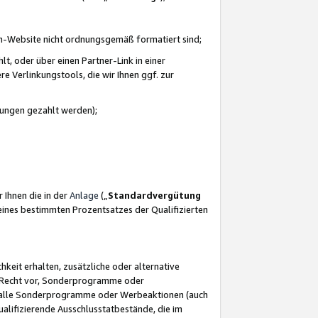
azon-Website nicht ordnungsgemäß formatiert sind;
, oder über einen Partner-Link in einer
e Verlinkungstools, die wir Ihnen ggf. zur
ütungen gezahlt werden);
 Ihnen die in der
Anlage
(„
Standardvergütung
ines bestimmten Prozentsatzes der Qualifizierten
eit erhalten, zusätzliche oder alternative
as Recht vor, Sonderprogramme oder
für alle Sonderprogramme oder Werbeaktionen (auch
lifizierende Ausschlusstatbestände, die im