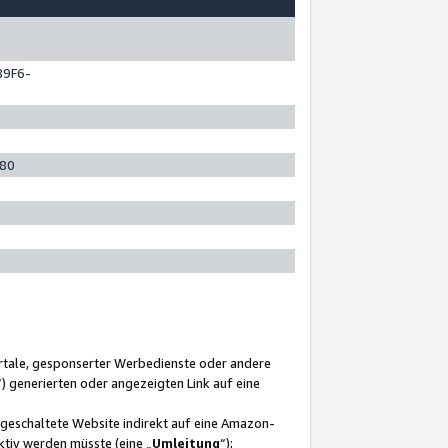
89F6-
280
ortale, gesponserter Werbedienste oder andere
“) generierten oder angezeigten Link auf eine
ngeschaltete Website indirekt auf eine Amazon-
ktiv werden müsste (eine „
Umleitung
“);