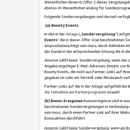
Wesentlichen denen in Ziffer 2 dieses Vergütung
ebenso im Wesentlichen analog für Sonderprogr
Folgende Sondervergütungen sind derzeit verfüg
(a) Bounty Events
In den in der
Anlage
(„
Sondervergütung
“) aufge
Events
“ die in dieser Ziffer 4 (a) beschriebenen 
anspruchsberechtigt sein muss, durch Anklicken ei
der Kunde in der entsprechenden Sitzung die in d
Amazon zahlt keine Sondervergütung, wenn das z
Angabe ungültiger E-Mail-Adressen, Einsatz von B
Bounty Events, die nicht aus Partner-Links auf Ihre
gegeben ist oder ein Verstoß oder Missbrauch vorl
Partner-Links auf die in der Anlage aufgeführte
die Teilnahme am Partnerprogramm
erlaubt.
(b) Bonus-Ereignisse
Bonusereignisse sind in au
beschriebenen Sondervergütungen in Verbindung m
sein muss, durch einen Partner-Link auf Ihrer We
Bonusaktion durchführt.
Amazon zahlt keine Sondervergütung, wenn ein Bon