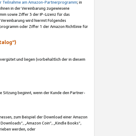
ur Teilnahme am Amazon-Partnerprogramm
; in
 ihnen in der Vereinbarung zugewiesene
m sowie Ziffer 3 der IP-Lizenz für das
 Vereinbarung wird hiermit Folgendes
programm oder Ziffer 1 der Amazon Richtlinie für
talog“)
ergütet und liegen (vorbehaltlich der in diesem
i die Sitzung beginnt, wenn der Kunde den Partner-
Ermessen, zum Beispiel der Download einer Amazon
 Downloads“, „Amazon Coin“, „Kindle Books“,
trieben werden, oder