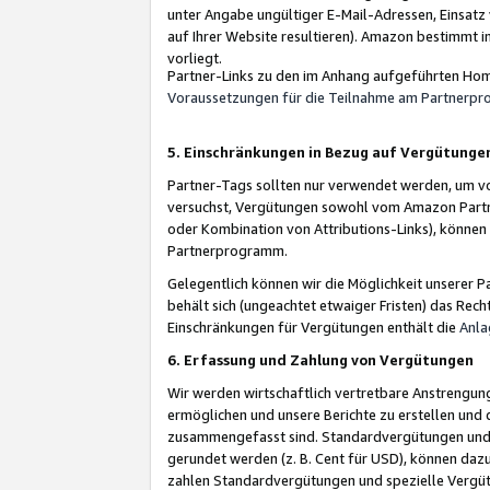
unter Angabe ungültiger E-Mail-Adressen, Einsatz
auf Ihrer Website resultieren). Amazon bestimmt i
vorliegt.
Partner-Links zu den im Anhang aufgeführten Hom
Voraussetzungen für die Teilnahme am Partnerp
5. Einschränkungen in Bezug auf Vergütunge
Partner-Tags sollten nur verwendet werden, um von 
versuchst, Vergütungen sowohl vom Amazon Partn
oder Kombination von Attributions-Links), könne
Partnerprogramm.
Gelegentlich können wir die Möglichkeit unsere
behält sich (ungeachtet etwaiger Fristen) das Rec
Einschränkungen für Vergütungen enthält die
Anla
6. Erfassung und Zahlung von Vergütungen
Wir werden wirtschaftlich vertretbare Anstrengu
ermöglichen und unsere Berichte zu erstellen und 
zusammengefasst sind. Standardvergütungen und s
gerundet werden (z. B. Cent für USD), können dazu
zahlen Standardvergütungen und spezielle Vergüt