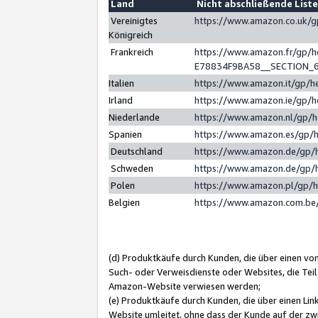
Land
Nicht abschließende List
Vereinigtes
https://www.amazon.co.uk/
Königreich
Frankreich
https://www.amazon.fr/gp/
E78834F9BA58__SECTION_
Italien
https://www.amazon.it/gp/h
Irland
https://www.amazon.ie/gp/
Niederlande
https://www.amazon.nl/gp/
Spanien
https://www.amazon.es/gp/
Deutschland
https://www.amazon.de/gp/
Schweden
https://www.amazon.de/gp/
Polen
https://www.amazon.pl/gp/
Belgien
https://www.amazon.com.be
(d) Produktkäufe durch Kunden, die über einen vo
Such- oder Verweisdienste oder Websites, die Teil
Amazon-Website verwiesen werden;
(e) Produktkäufe durch Kunden, die über einen Li
Website umleitet, ohne dass der Kunde auf der zw