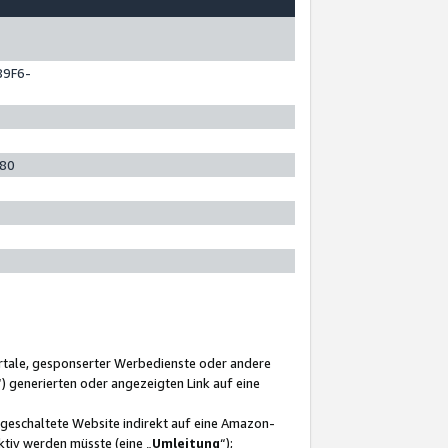
89F6-
280
ortale, gesponserter Werbedienste oder andere
“) generierten oder angezeigten Link auf eine
ngeschaltete Website indirekt auf eine Amazon-
ktiv werden müsste (eine „
Umleitung
“);