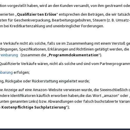
ktion vorgestellt haben, wird an den Kunden versandt, von ihm gestreamt od
erierten „
Qualifizierten Erlöse
“ entsprechen den Beträgen, die wir tatsäch
sten für Geschenkverpackung, Bearbeitungsgebühren, Steuern (z. B. Umsatz-
en bei Kreditkartenzahlung und uneinbringlicher Forderungen.
e Verkäufe nicht als solche, falls sie im Zusammenhang mit einem Verstoß 
ungen, Spezifikationen, Erklärungen und Richtlinien getätigt werden, die 
reinbarung
(zusammen die „
Programmdokumentation
“).
 Qualifizierte Verkäufe wären, nicht als solche und sind vom Partnerprogra
nbarung
erfolgen;
ung, Rückgabe oder Rückerstattung eingeleitet wurde;
ine Anzeige auf eine Amazon-Website verwiesen wurde, die Sieeinschließlich
ndere Identifikatoren käuflich erworben haben,die das Wort „amazon“ oder 
e unten genannten Links) bzw. Abwandlungen oder falsch buchstabierte Varia
e Kostenpflichtige Suchplatzierung
”);