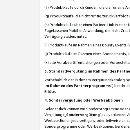
(f) Produktkäufe durch Kunden, die die für eine
(g) Produktkäufe, die nicht richtig zurückverfolg
(h) Produktkäufe über einen Partner-Link in einer
Zugelassenen Mobilen Anwendung, der nicht Creator
Verfügung stellen, nutzt;
(i) Produktkäufe im Rahmen eines Bounty Events (w
(j) Produktkäufe im Rahmen eines Abonnements, so
(k) alle Vorabveröffentlichungen oder Vorbestellu
3. Standardvergütung im Rahmen des Part
Vorbehaltlich der in diesem Vergütungskatalog b
im Rahmen des Partnerprogramms
“) beschri
Erlöse.
4. Sondervergütung oder Werbeaktionen
Gelegentlich können wir Sonderprogramme oder Wer
Vergütung („
Sondervergütung
”) zu verdienen. 
Werbeaktionen jederzeit ganz oder teilweise einz
Sonderprogramme oder Werbeaktionen, bei denen e