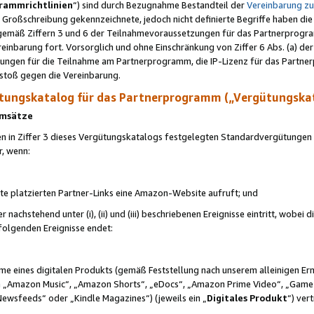
rammrichtlinien
“) sind durch Bezugnahme Bestandteil der
Vereinbarung z
Großschreibung gekennzeichnete, jedoch nicht definierte Begriffe haben die
 gemäß Ziffern 3 und 6 der Teilnahmevoraussetzungen für das Partnerprogram
nbarung fort. Vorsorglich und ohne Einschränkung von Ziffer 6 Abs. (a) der
ungen für die Teilnahme am Partnerprogramm, die IP-Lizenz für das Partner
rstoß gegen die Vereinbarung.
ungskatalog für das Partnerprogramm („Vergütungska
 Umsätze
n in Ziffer 3 dieses Vergütungskatalogs festgelegten Standardvergütungen v
r, wenn:
ite platzierten Partner-Links eine Amazon-Website aufruft; und
r nachstehend unter (i), (ii) und (iii) beschriebenen Ereignisse eintritt, wobe
 folgenden Ereignisse endet:
hme eines digitalen Produkts (gemäß Feststellung nach unserem alleinigen 
 „Amazon Music“, „Amazon Shorts“, „eDocs“, „Amazon Prime Video“, „Game
Newsfeeds“ oder „Kindle Magazines“) (jeweils ein „
Digitales Produkt
“) ver