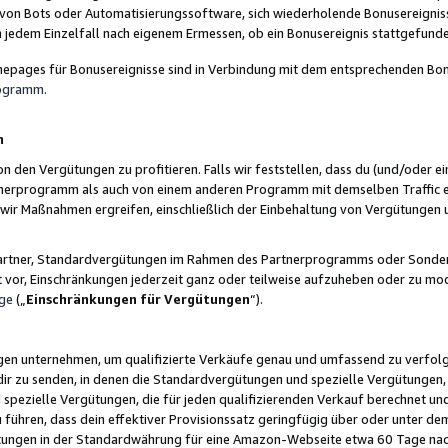
 von Bots oder Automatisierungssoftware, sich wiederholende Bonusereignisse
n jedem Einzelfall nach eigenem Ermessen, ob ein Bonusereignis stattgefund
epages für Bonusereignisse sind in Verbindung mit dem entsprechenden Bonu
rogramm
.
n
den Vergütungen zu profitieren. Falls wir feststellen, dass du (und/oder ein
erprogramm als auch von einem anderen Programm mit demselben Traffic ei
n wir Maßnahmen ergreifen, einschließlich der Einbehaltung von Vergütunge
r Partner, Standardvergütungen im Rahmen des Partnerprogramms oder Sonde
ht vor, Einschränkungen jederzeit ganz oder teilweise aufzuheben oder zu mod
ge
(„
Einschränkungen für Vergütungen
“).
ngen unternehmen, um qualifizierte Verkäufe genau und umfassend zu verfol
dir zu senden, in denen die Standardvergütungen und spezielle Vergütungen, 
pezielle Vergütungen, die für jeden qualifizierenden Verkauf berechnet un
 führen, dass dein effektiver Provisionssatz geringfügig über oder unter dem
ungen in der Standardwährung für eine Amazon-Webseite etwa 60 Tage nach