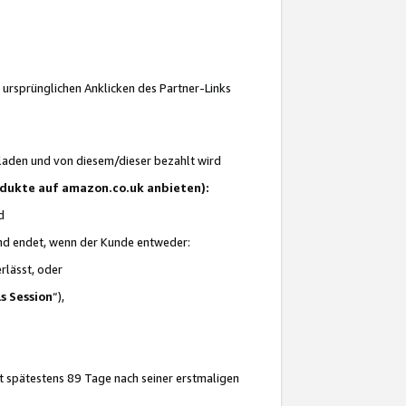
 ursprünglichen Anklicken des Partner-Links
laden und von diesem/dieser bezahlt wird
rodukte auf amazon.co.uk anbieten):
d
 und endet, wenn der Kunde entweder:
erlässt, oder
ls Session
“),
t spätestens 89 Tage nach seiner erstmaligen