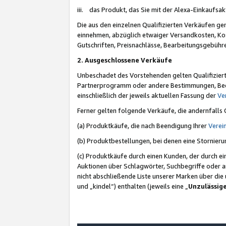
iii. das Produkt, das Sie mit der Alexa-Einkaufsa
Die aus den einzelnen Qualifizierten Verkäufen gen
einnehmen, abzüglich etwaiger Versandkosten, Ko
Gutschriften, Preisnachlässe, Bearbeitungsgebühr
2. Ausgeschlossene Verkäufe
Unbeschadet des Vorstehenden gelten Qualifiziert
Partnerprogramm oder andere Bestimmungen, Beding
einschließlich der jeweils aktuellen Fassung der
Ve
Ferner gelten folgende Verkäufe, die andernfalls
(a) Produktkäufe, die nach Beendigung Ihrer
Verei
(b) Produktbestellungen, bei denen eine Stornier
(c) Produktkäufe durch einen Kunden, der durch e
Auktionen über Schlagwörter, Suchbegriffe oder a
nicht abschließende Liste unserer Marken über di
und „kindel“) enthalten (jeweils eine „
Unzulässig