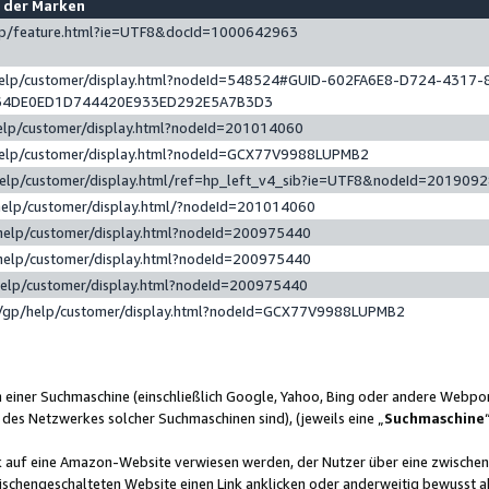
e der Marken
gp/feature.html?ie=UTF8&docId=1000642963
help/customer/display.html?nodeId=548524#GUID-602FA6E8-D724-4317-
64DE0ED1D744420E933ED292E5A7B3D3
elp/customer/display.html?nodeId=201014060
help/customer/display.html?nodeId=GCX77V9988LUPMB2
help/customer/display.html/ref=hp_left_v4_sib?ie=UTF8&nodeId=201909
help/customer/display.html/?nodeId=201014060
help/customer/display.html?nodeId=200975440
help/customer/display.html?nodeId=200975440
help/customer/display.html?nodeId=200975440
/gp/help/customer/display.html?nodeId=GCX77V9988LUPMB2
n einer Suchmaschine (einschließlich Google, Yahoo, Bing oder andere Webp
 des Netzwerkes solcher Suchmaschinen sind), (jeweils eine „
Suchmaschine
nk auf eine Amazon-Website verwiesen werden, der Nutzer über eine zwische
ischengeschalteten Website einen Link anklicken oder anderweitig bewusst a