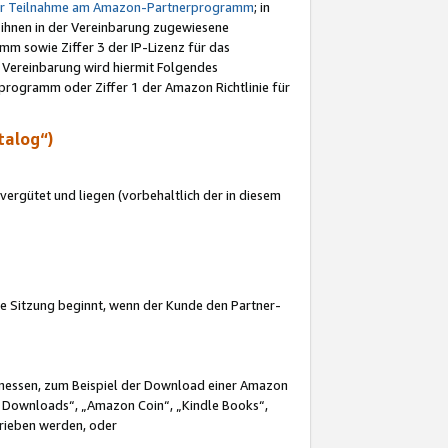
ur Teilnahme am Amazon-Partnerprogramm
; in
 ihnen in der Vereinbarung zugewiesene
m sowie Ziffer 3 der IP-Lizenz für das
 Vereinbarung wird hiermit Folgendes
programm oder Ziffer 1 der Amazon Richtlinie für
talog“)
ergütet und liegen (vorbehaltlich der in diesem
i die Sitzung beginnt, wenn der Kunde den Partner-
Ermessen, zum Beispiel der Download einer Amazon
 Downloads“, „Amazon Coin“, „Kindle Books“,
trieben werden, oder