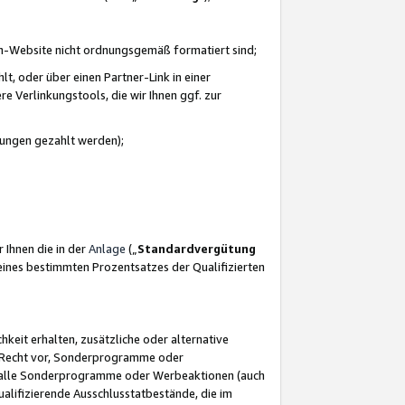
azon-Website nicht ordnungsgemäß formatiert sind;
, oder über einen Partner-Link in einer
e Verlinkungstools, die wir Ihnen ggf. zur
ütungen gezahlt werden);
 Ihnen die in der
Anlage
(„
Standardvergütung
ines bestimmten Prozentsatzes der Qualifizierten
eit erhalten, zusätzliche oder alternative
as Recht vor, Sonderprogramme oder
für alle Sonderprogramme oder Werbeaktionen (auch
lifizierende Ausschlusstatbestände, die im