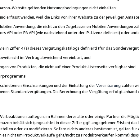
 Amazon-Website geltenden Nutzungsbedingungen nicht einhalten;
t und erfasst werden, weil die Links von Ihrer Website zu der jeweiligen Am
 Mobilen Anwendung, die nicht zu den Zugelassenen Mobilen Anwendungen zählt
s API oder PA API (wie nachstehend unter der IP-Lizenz definiert) oder ander
ie in Ziffer 4 (a) dieses Vergütungskatalogs definiert) (für das Sonderverg
weit nicht im Vertrag abweichend vereinbart, und
ngen von Produkten, die nicht auf einer Produkt-Listenseite verfügbar sind.
nerprogramms
eschriebenen Einschränkungen und der Einhaltung der
Vereinbarung
zahlen wir
ebenen Standardvergütungen. Die Berechnung der Vergütung erfolgt anhand e
beaktionen auflegen, im Rahmen derer alle oder einige Partner die Möglichk
Amazon behält sich (ungeachtet in dieser Ziffer ggf. angegebener Fristen) d
ustellen oder zu modifizieren. Sofern nichts anderes bestimmt ist, gelten 
s nicht um Produktverkäufe geht/nicht zu Produktverkäufen kommt) disqua