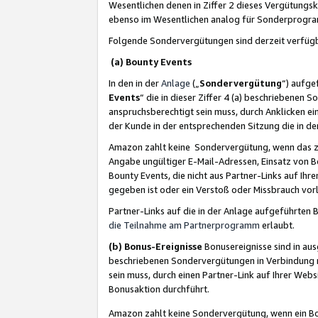
Wesentlichen denen in Ziffer 2 dieses Vergütung
ebenso im Wesentlichen analog für Sonderprogr
Folgende Sondervergütungen sind derzeit verfüg
(a) Bounty Events
In den in der
Anlage
(„
Sondervergütung
“) aufge
Events
“ die in dieser Ziffer 4 (a) beschriebenen 
anspruchsberechtigt sein muss, durch Anklicken ei
der Kunde in der entsprechenden Sitzung die in d
Amazon zahlt keine Sondervergütung, wenn das z
Angabe ungültiger E-Mail-Adressen, Einsatz von B
Bounty Events, die nicht aus Partner-Links auf Ihre
gegeben ist oder ein Verstoß oder Missbrauch vorl
Partner-Links auf die in der Anlage aufgeführte
die Teilnahme am Partnerprogramm
erlaubt.
(b) Bonus-Ereignisse
Bonusereignisse sind in au
beschriebenen Sondervergütungen in Verbindung m
sein muss, durch einen Partner-Link auf Ihrer We
Bonusaktion durchführt.
Amazon zahlt keine Sondervergütung, wenn ein Bon