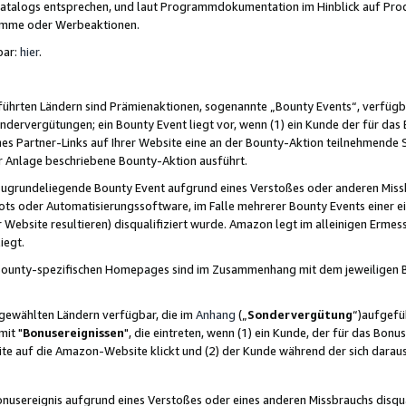
skatalogs entsprechen, und laut Programmdokumentation im Hinblick auf Pr
amme oder Werbeaktionen.
bar:
hier
.
führten Ländern sind Prämienaktionen, sogenannte „Bounty Events“, verfügb
Sondervergütungen; ein Bounty Event liegt vor, wenn (1) ein Kunde der für da
nes Partner-Links auf Ihrer Website eine an der Bounty-Aktion teilnehmende 
er Anlage beschriebene Bounty-Aktion ausführt.
ugrundeliegende Bounty Event aufgrund eines Verstoßes oder anderen Miss
ots oder Automatisierungssoftware, im Falle mehrerer Bounty Events einer e
r Website resultieren) disqualifiziert wurde. Amazon legt im alleinigen Ermess
iegt.
n Bounty-spezifischen Homepages sind im Zusammenhang mit dem jeweiligen
sgewählten Ländern verfügbar, die im
Anhang
(„
Sondervergütung
“)aufgefüh
it "
Bonusereignissen
", die eintreten, wenn (1) ein Kunde, der für das Bon
bsite auf die Amazon-Website klickt und (2) der Kunde während der sich dar
usereignis aufgrund eines Verstoßes oder eines anderen Missbrauchs disqua