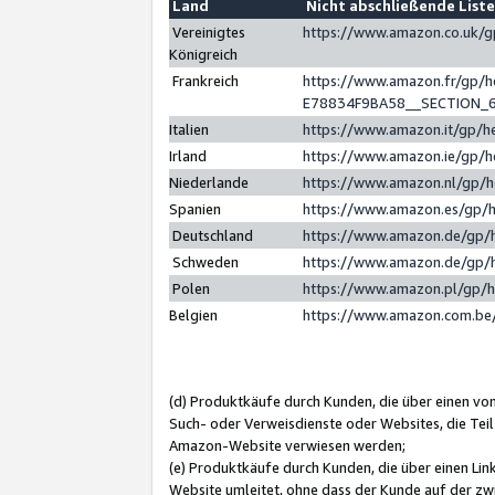
Land
Nicht abschließende List
Vereinigtes
https://www.amazon.co.uk/
Königreich
Frankreich
https://www.amazon.fr/gp/
E78834F9BA58__SECTION_
Italien
https://www.amazon.it/gp/h
Irland
https://www.amazon.ie/gp/
Niederlande
https://www.amazon.nl/gp/
Spanien
https://www.amazon.es/gp/
Deutschland
https://www.amazon.de/gp/
Schweden
https://www.amazon.de/gp/
Polen
https://www.amazon.pl/gp/
Belgien
https://www.amazon.com.be
(d) Produktkäufe durch Kunden, die über einen vo
Such- oder Verweisdienste oder Websites, die Teil
Amazon-Website verwiesen werden;
(e) Produktkäufe durch Kunden, die über einen Li
Website umleitet, ohne dass der Kunde auf der zw