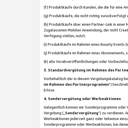
(f) Produktkäufe durch Kunden, die die für eine
(g) Produktkäufe, die nicht richtig zurückverfolg
(h) Produktkäufe über einen Partner-Link in einer
Zugelassenen Mobilen Anwendung, der nicht Creator
Verfügung stellen, nutzt;
(i) Produktkäufe im Rahmen eines Bounty Events (w
(j) Produktkäufe im Rahmen eines Abonnements, so
(k) alle Vorabveröffentlichungen oder Vorbestellu
3. Standardvergütung im Rahmen des Part
Vorbehaltlich der in diesem Vergütungskatalog b
im Rahmen des Partnerprogramms
“) beschri
Erlöse.
4. Sondervergütung oder Werbeaktionen
Gelegentlich können wir Sonderprogramme oder Wer
Vergütung („
Sondervergütung
”) zu verdienen. 
Werbeaktionen jederzeit ganz oder teilweise einz
Sonderprogramme oder Werbeaktionen, bei denen e