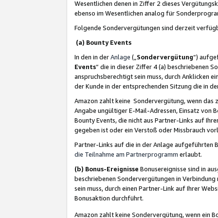
Wesentlichen denen in Ziffer 2 dieses Vergütung
ebenso im Wesentlichen analog für Sonderprogr
Folgende Sondervergütungen sind derzeit verfüg
(a) Bounty Events
In den in der
Anlage
(„
Sondervergütung
“) aufge
Events
“ die in dieser Ziffer 4 (a) beschriebenen 
anspruchsberechtigt sein muss, durch Anklicken ei
der Kunde in der entsprechenden Sitzung die in d
Amazon zahlt keine Sondervergütung, wenn das z
Angabe ungültiger E-Mail-Adressen, Einsatz von B
Bounty Events, die nicht aus Partner-Links auf Ihre
gegeben ist oder ein Verstoß oder Missbrauch vorl
Partner-Links auf die in der Anlage aufgeführte
die Teilnahme am Partnerprogramm
erlaubt.
(b) Bonus-Ereignisse
Bonusereignisse sind in au
beschriebenen Sondervergütungen in Verbindung m
sein muss, durch einen Partner-Link auf Ihrer We
Bonusaktion durchführt.
Amazon zahlt keine Sondervergütung, wenn ein Bon