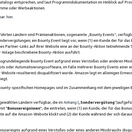
skatalogs entsprechen, und laut Programmdokumentation im Hinblick auf Pr
amme oder Werbeaktionen.
bar:
hier
.
führten Ländern sind Prämienaktionen, sogenannte „Bounty Events“, verfügb
Sondervergütungen; ein Bounty Event liegt vor, wenn (1) ein Kunde der für da
nes Partner-Links auf Ihrer Website eine an der Bounty-Aktion teilnehmende 
er Anlage beschriebene Bounty-Aktion ausführt.
ugrundeliegende Bounty Event aufgrund eines Verstoßes oder anderen Miss
ots oder Automatisierungssoftware, im Falle mehrerer Bounty Events einer e
r Website resultieren) disqualifiziert wurde. Amazon legt im alleinigen Ermess
iegt.
n Bounty-spezifischen Homepages sind im Zusammenhang mit dem jeweiligen
sgewählten Ländern verfügbar, die im
Anhang
(„
Sondervergütung
“)aufgefüh
it "
Bonusereignissen
", die eintreten, wenn (1) ein Kunde, der für das Bon
bsite auf die Amazon-Website klickt und (2) der Kunde während der sich dar
usereignis aufgrund eines Verstoßes oder eines anderen Missbrauchs disqua