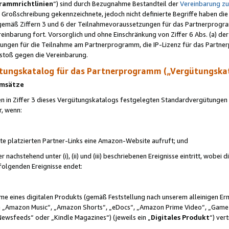
rammrichtlinien
“) sind durch Bezugnahme Bestandteil der
Vereinbarung z
Großschreibung gekennzeichnete, jedoch nicht definierte Begriffe haben die
 gemäß Ziffern 3 und 6 der Teilnahmevoraussetzungen für das Partnerprogram
nbarung fort. Vorsorglich und ohne Einschränkung von Ziffer 6 Abs. (a) der
ungen für die Teilnahme am Partnerprogramm, die IP-Lizenz für das Partner
rstoß gegen die Vereinbarung.
ungskatalog für das Partnerprogramm („Vergütungska
 Umsätze
n in Ziffer 3 dieses Vergütungskatalogs festgelegten Standardvergütungen v
r, wenn:
ite platzierten Partner-Links eine Amazon-Website aufruft; und
r nachstehend unter (i), (ii) und (iii) beschriebenen Ereignisse eintritt, wobe
 folgenden Ereignisse endet:
hme eines digitalen Produkts (gemäß Feststellung nach unserem alleinigen 
 „Amazon Music“, „Amazon Shorts“, „eDocs“, „Amazon Prime Video“, „Game
Newsfeeds“ oder „Kindle Magazines“) (jeweils ein „
Digitales Produkt
“) ver