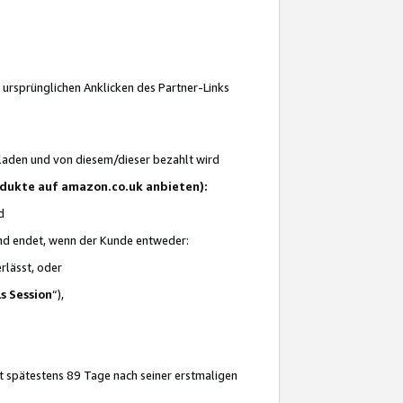
 ursprünglichen Anklicken des Partner-Links
laden und von diesem/dieser bezahlt wird
rodukte auf amazon.co.uk anbieten):
d
 und endet, wenn der Kunde entweder:
erlässt, oder
ls Session
“),
t spätestens 89 Tage nach seiner erstmaligen