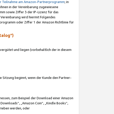
ur Teilnahme am Amazon-Partnerprogramm
; in
 ihnen in der Vereinbarung zugewiesene
m sowie Ziffer 3 der IP-Lizenz für das
 Vereinbarung wird hiermit Folgendes
programm oder Ziffer 1 der Amazon Richtlinie für
talog“)
ergütet und liegen (vorbehaltlich der in diesem
i die Sitzung beginnt, wenn der Kunde den Partner-
Ermessen, zum Beispiel der Download einer Amazon
 Downloads“, „Amazon Coin“, „Kindle Books“,
trieben werden, oder