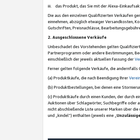
iii. das Produkt, das Sie mit der Alexa-Einkaufsa
Die aus den einzelnen Qualifizierten Verkäufen gen
einnehmen, abzüglich etwaiger Versandkosten, Ko
Gutschriften, Preisnachlässe, Bearbeitungsgebühr
2. Ausgeschlossene Verkäufe
Unbeschadet des Vorstehenden gelten Qualifiziert
Partnerprogramm oder andere Bestimmungen, Beding
einschließlich der jeweils aktuellen Fassung der
Ve
Ferner gelten folgende Verkäufe, die andernfalls
(a) Produktkäufe, die nach Beendigung Ihrer
Verei
(b) Produktbestellungen, bei denen eine Stornier
(c) Produktkäufe durch einen Kunden, der durch e
Auktionen über Schlagwörter, Suchbegriffe oder a
nicht abschließende Liste unserer Marken über di
und „kindel“) enthalten (jeweils eine „
Unzulässig