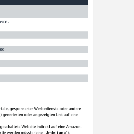
89F6-
280
ortale, gesponserter Werbedienste oder andere
“) generierten oder angezeigten Link auf eine
ngeschaltete Website indirekt auf eine Amazon-
ktiv werden müsste (eine „
Umleitung
“);