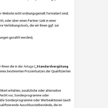
azon-Website nicht ordnungsgemäß formatiert sind;
, oder über einen Partner-Link in einer
e Verlinkungstools, die wir Ihnen ggf. zur
ütungen gezahlt werden);
 Ihnen die in der
Anlage
(„
Standardvergütung
ines bestimmten Prozentsatzes der Qualifizierten
eit erhalten, zusätzliche oder alternative
as Recht vor, Sonderprogramme oder
für alle Sonderprogramme oder Werbeaktionen (auch
lifizierende Ausschlusstatbestände, die im