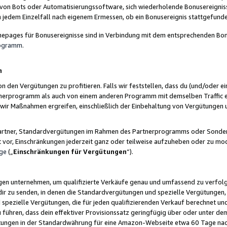
 von Bots oder Automatisierungssoftware, sich wiederholende Bonusereignisse
n jedem Einzelfall nach eigenem Ermessen, ob ein Bonusereignis stattgefund
epages für Bonusereignisse sind in Verbindung mit dem entsprechenden Bonu
rogramm
.
n
den Vergütungen zu profitieren. Falls wir feststellen, dass du (und/oder ein
erprogramm als auch von einem anderen Programm mit demselben Traffic ei
n wir Maßnahmen ergreifen, einschließlich der Einbehaltung von Vergütunge
r Partner, Standardvergütungen im Rahmen des Partnerprogramms oder Sonde
ht vor, Einschränkungen jederzeit ganz oder teilweise aufzuheben oder zu mod
ge
(„
Einschränkungen für Vergütungen
“).
ngen unternehmen, um qualifizierte Verkäufe genau und umfassend zu verfol
dir zu senden, in denen die Standardvergütungen und spezielle Vergütungen, 
pezielle Vergütungen, die für jeden qualifizierenden Verkauf berechnet un
 führen, dass dein effektiver Provisionssatz geringfügig über oder unter dem
ungen in der Standardwährung für eine Amazon-Webseite etwa 60 Tage nach