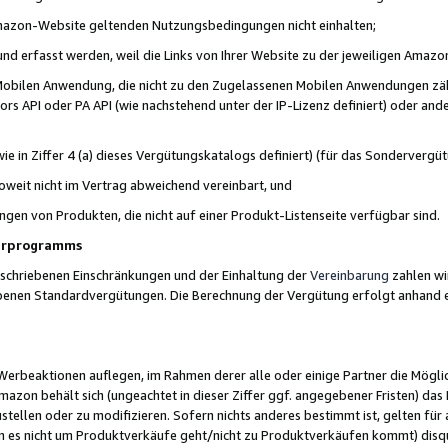
 Amazon-Website geltenden Nutzungsbedingungen nicht einhalten;
t und erfasst werden, weil die Links von Ihrer Website zu der jeweiligen Am
 Mobilen Anwendung, die nicht zu den Zugelassenen Mobilen Anwendungen zählt
s API oder PA API (wie nachstehend unter der IP-Lizenz definiert) oder ander
ie in Ziffer 4 (a) dieses Vergütungskatalogs definiert) (für das Sonderverg
weit nicht im Vertrag abweichend vereinbart, und
ngen von Produkten, die nicht auf einer Produkt-Listenseite verfügbar sind.
nerprogramms
eschriebenen Einschränkungen und der Einhaltung der
Vereinbarung
zahlen wir
ebenen Standardvergütungen. Die Berechnung der Vergütung erfolgt anhand e
beaktionen auflegen, im Rahmen derer alle oder einige Partner die Möglichk
Amazon behält sich (ungeachtet in dieser Ziffer ggf. angegebener Fristen) d
ustellen oder zu modifizieren. Sofern nichts anderes bestimmt ist, gelten 
s nicht um Produktverkäufe geht/nicht zu Produktverkäufen kommt) disqua