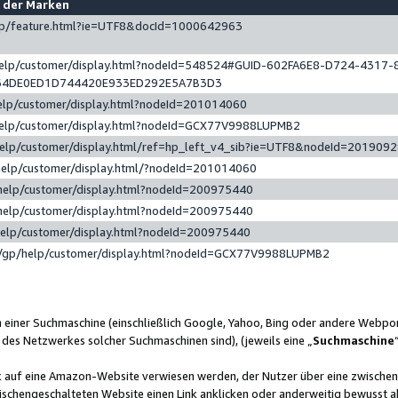
e der Marken
gp/feature.html?ie=UTF8&docId=1000642963
help/customer/display.html?nodeId=548524#GUID-602FA6E8-D724-4317-
64DE0ED1D744420E933ED292E5A7B3D3
elp/customer/display.html?nodeId=201014060
help/customer/display.html?nodeId=GCX77V9988LUPMB2
help/customer/display.html/ref=hp_left_v4_sib?ie=UTF8&nodeId=201909
help/customer/display.html/?nodeId=201014060
help/customer/display.html?nodeId=200975440
help/customer/display.html?nodeId=200975440
help/customer/display.html?nodeId=200975440
/gp/help/customer/display.html?nodeId=GCX77V9988LUPMB2
n einer Suchmaschine (einschließlich Google, Yahoo, Bing oder andere Webp
 des Netzwerkes solcher Suchmaschinen sind), (jeweils eine „
Suchmaschine
nk auf eine Amazon-Website verwiesen werden, der Nutzer über eine zwische
ischengeschalteten Website einen Link anklicken oder anderweitig bewusst a