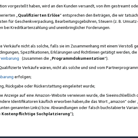
ktion vorgestellt haben, wird an den Kunden versandt, von ihm gestreamt od
erierten „
Qualifizierten Erlöse
“ entsprechen den Beträgen, die wir tatsäch
sten für Geschenkverpackung, Bearbeitungsgebühren, Steuern (z. B. Umsatz-
en bei Kreditkartenzahlung und uneinbringlicher Forderungen.
e Verkäufe nicht als solche, falls sie im Zusammenhang mit einem Verstoß 
ungen, Spezifikationen, Erklärungen und Richtlinien getätigt werden, die 
reinbarung
(zusammen die „
Programmdokumentation
“).
 Qualifizierte Verkäufe wären, nicht als solche und sind vom Partnerprogra
nbarung
erfolgen;
ung, Rückgabe oder Rückerstattung eingeleitet wurde;
ine Anzeige auf eine Amazon-Website verwiesen wurde, die Sieeinschließlich
ndere Identifikatoren käuflich erworben haben,die das Wort „amazon“ oder 
e unten genannten Links) bzw. Abwandlungen oder falsch buchstabierte Varia
e Kostenpflichtige Suchplatzierung
”);