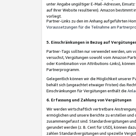
unter Angabe ungültiger E-Mail-Adressen, Einsatz
auf Ihrer Website resultieren). Amazon bestimmt i
vorliegt.
Partner-Links zu den im Anhang aufgeführten Hom
Voraussetzungen für die Teilnahme am Partnerp
5. Einschränkungen in Bezug auf Vergütunge
Partner-Tags sollten nur verwendet werden, um von 
versuchst, Vergütungen sowohl vom Amazon Partn
oder Kombination von Attributions-Links), könne
Partnerprogramm.
Gelegentlich können wir die Möglichkeit unsere
behält sich (ungeachtet etwaiger Fristen) das Rec
Einschränkungen für Vergütungen enthält die
Anla
6. Erfassung und Zahlung von Vergütungen
Wir werden wirtschaftlich vertretbare Anstrengu
ermöglichen und unsere Berichte zu erstellen und 
zusammengefasst sind. Standardvergütungen und s
gerundet werden (z. B. Cent für USD), können dazu
zahlen Standardvergütungen und spezielle Vergüt