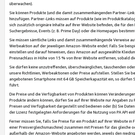
überwachen).
Sie können Produkte (und die damit zusammenhängenden Partner-Links)
hinzufügen. Partner-Links müssen auf Produkte (wie im Produktkatalog de
sich zusätzlich originäre Inhalte auf Ihrer Website befinden, die für 
Suchergebnisse, Events (z. B. Prime Day) oder die Homepages bestimmte
Sie müssen sämtliche Links und damit zusammenhängende Verweise auf z
Werbeaktion auf der jeweiligen Amazon-Website endet. Falls Sie beisp
einstellen und darauf hinweisen, dass Amazon auf ausgewählte Kleidun
Preisnachlass in Höhe von 15 % von Ihrer Website entfernen, sobald di
Sie dürfen keine unzutreffenden, überschwänglichen, täuschenden od
unsere Richtlinien, Werbeaktionen oder Preise aufstellen. Stellen Sie 
angebotenen Smartphone mit 64 GB Speicherkapazität ein, so dürfen S
führt.
Die Preise und die Verfügbarkeit von Produkten können Veränderungen 
Produkte ändern können, dürfen Sie auf Ihrer Website nur Angaben zu P
Preisen und Verfügbarkeit dargestellt sind bedienen oder (b) Sie Daten
der Lizenz festgelegten Anforderungen für die Nutzung von PA API einh
Ferner müssen Sie, falls Sie Preise für ein Produkt auf Ihrer Website in 
einer Preisvergleichsmaschine) zusammen mit Preisen für das gleiche o
außerhalb der Amazon-Website angeboten werden, jeweils den niedrigst