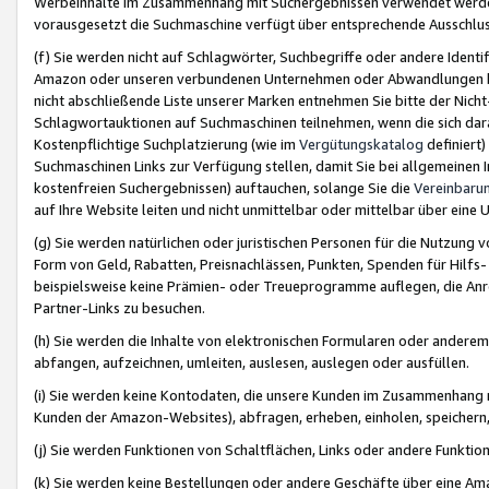
Werbeinhalte im Zusammenhang mit Suchergebnissen verwendet werden,
vorausgesetzt die Suchmaschine verfügt über entsprechende Ausschlu
(f) Sie werden nicht auf Schlagwörter, Suchbegriffe oder andere Ident
Amazon oder unseren verbundenen Unternehmen oder Abwandlungen bzw
nicht abschließende Liste unserer Marken entnehmen Sie bitte der Nich
Schlagwortauktionen auf Suchmaschinen teilnehmen, wenn die sich da
Kostenpflichtige Suchplatzierung (wie im
Vergütungskatalog
definiert
Suchmaschinen Links zur Verfügung stellen, damit Sie bei allgemeinen I
kostenfreien Suchergebnissen) auftauchen, solange Sie die
Vereinbaru
auf Ihre Website leiten und nicht unmittelbar oder mittelbar über eine
(g) Sie werden natürlichen oder juristischen Personen für die Nutzung 
Form von Geld, Rabatten, Preisnachlässen, Punkten, Spenden für Hilfs
beispielsweise keine Prämien- oder Treueprogramme auflegen, die Anrei
Partner-Links zu besuchen.
(h) Sie werden die Inhalte von elektronischen Formularen oder anderem M
abfangen, aufzeichnen, umleiten, auslesen, auslegen oder ausfüllen.
(i) Sie werden keine Kontodaten, die unsere Kunden im Zusammenhang 
Kunden der Amazon-Websites), abfragen, erheben, einholen, speichern,
(j) Sie werden Funktionen von Schaltflächen, Links oder andere Funkti
(k) Sie werden keine Bestellungen oder andere Geschäfte über eine Ama