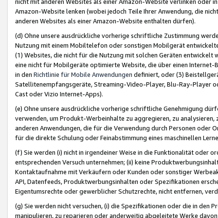
nicht mit anderen Websites als einer Amazon-Website verlinken oder i
Amazon-Website lenken (wobei jedoch Teile Ihrer Anwendung, die nich
anderen Websites als einer Amazon-Website enthalten dürfen).
(d) Ohne unsere ausdrückliche vorherige schriftliche Zustimmung werd
Nutzung mit einem Mobiltelefon oder sonstigen Mobilgerät entwickelt
(1) Websites, die nicht für die Nutzung mit solchen Geräten entwickelt
eine nicht für Mobilgeräte optimierte Website, die über einen Interne
in den
Richtlinie für Mobile Anwendungen
definiert, oder (3) Beistellge
Satellitenempfangsgeräte, Streaming-Video-Player, Blu-Ray-Player ode
Cast oder Vizio Internet-Apps).
(e) Ohne unsere ausdrückliche vorherige schriftliche Genehmigung dürfe
verwenden, um Produkt-Werbeinhalte zu aggregieren, zu analysieren, 
anderen Anwendungen, die für die Verwendung durch Personen oder Or
für die direkte Schulung oder Feinabstimmung eines maschinellen Lern
(f) Sie werden (i) nicht in irgendeiner Weise in die Funktionalität ode
entsprechenden Versuch unternehmen; (ii) keine Produktwerbungsinha
Kontaktaufnahme mit Verkäufern oder Kunden oder sonstiger Werbeaktiv
API, Datenfeeds, Produktwerbungsinhalten oder Spezifikationen erschei
Eigentumsrechte oder gewerblicher Schutzrechte, nicht entfernen, verd
(g) Sie werden nicht versuchen, (i) die Spezifikationen oder die in de
manipulieren, zu reparieren oder anderweitig abgeleitete Werke davon z