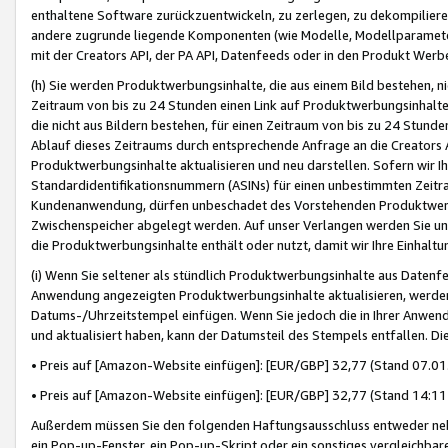
enthaltene Software zurückzuentwickeln, zu zerlegen, zu dekompilier
andere zugrunde liegende Komponenten (wie Modelle, Modellparameter
mit der Creators API, der PA API, Datenfeeds oder in den Produkt Werb
(h) Sie werden Produktwerbungsinhalte, die aus einem Bild bestehen, ni
Zeitraum von bis zu 24 Stunden einen Link auf Produktwerbungsinhalte
die nicht aus Bildern bestehen, für einen Zeitraum von bis zu 24 Stund
Ablauf dieses Zeitraums durch entsprechende Anfrage an die Creators 
Produktwerbungsinhalte aktualisieren und neu darstellen. Sofern wir Ih
Standardidentifikationsnummern (ASINs) für einen unbestimmten Zeitra
Kundenanwendung, dürfen unbeschadet des Vorstehenden Produktwerbu
Zwischenspeicher abgelegt werden. Auf unser Verlangen werden Sie un
die Produktwerbungsinhalte enthält oder nutzt, damit wir Ihre Einhalt
(i) Wenn Sie seltener als stündlich Produktwerbungsinhalte aus Datenfe
Anwendung angezeigten Produktwerbungsinhalte aktualisieren, werden 
Datums-/Uhrzeitstempel einfügen. Wenn Sie jedoch die in Ihrer Anwe
und aktualisiert haben, kann der Datumsteil des Stempels entfallen. Dies
• Preis auf [Amazon-Website einfügen]: [EUR/GBP] 32,77 (Stand 07.01.
• Preis auf [Amazon-Website einfügen]: [EUR/GBP] 32,77 (Stand 14:11 
Außerdem müssen Sie den folgenden Haftungsausschluss entweder neb
ein Pop-up-Fenster, ein Pop-up-Skript oder ein sonstiges vergleichba