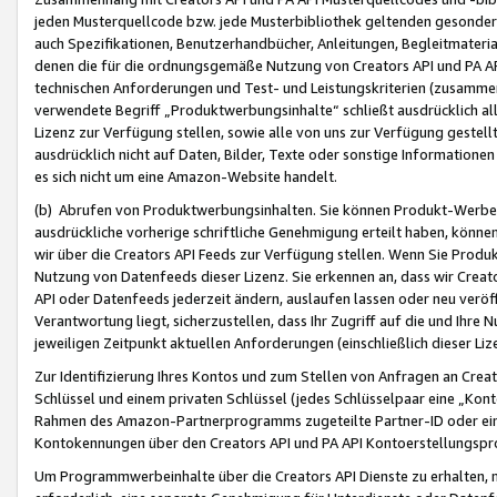
jeden Musterquellcode bzw. jede Musterbibliothek geltenden gesonder
auch Spezifikationen, Benutzerhandbücher, Anleitungen, Begleitmaterial
denen die für die ordnungsgemäße Nutzung von Creators API und PA A
technischen Anforderungen und Test- und Leistungskriterien (zusammen
verwendete Begriff „Produktwerbungsinhalte“ schließt ausdrücklich al
Lizenz zur Verfügung stellen, sowie alle von uns zur Verfügung gestel
ausdrücklich nicht auf Daten, Bilder, Texte oder sonstige Informatione
es sich nicht um eine Amazon-Website handelt.
(b) Abrufen von Produktwerbungsinhalten. Sie können Produkt-Werbein
ausdrückliche vorherige schriftliche Genehmigung erteilt haben, könn
wir über die Creators API Feeds zur Verfügung stellen. Wenn Sie Produk
Nutzung von Datenfeeds dieser Lizenz. Sie erkennen an, dass wir Creat
API oder Datenfeeds jederzeit ändern, auslaufen lassen oder neu veröffe
Verantwortung liegt, sicherzustellen, dass Ihr Zugriff auf die und Ihr
jeweiligen Zeitpunkt aktuellen Anforderungen (einschließlich dieser Liz
Zur Identifizierung Ihres Kontos und zum Stellen von Anfragen an Crea
Schlüssel und einem privaten Schlüssel (jedes Schlüsselpaar eine „Kon
Rahmen des Amazon-Partnerprogramms zugeteilte Partner-ID oder ein
Kontokennungen über den Creators API und PA API Kontoerstellungspro
Um Programmwerbeinhalte über die Creators API Dienste zu erhalten, m