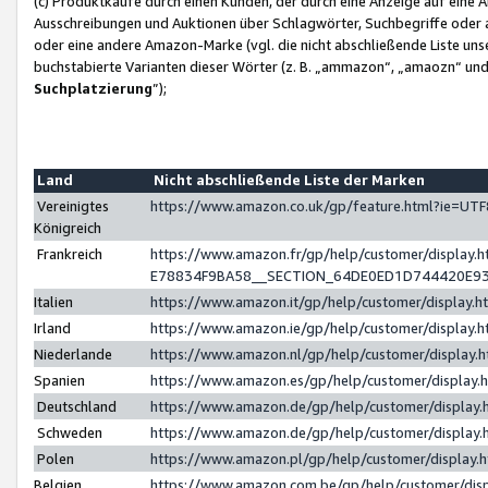
(c) Produktkäufe durch einen Kunden, der durch eine Anzeige auf eine 
Ausschreibungen und Auktionen über Schlagwörter, Suchbegriffe oder 
oder eine andere Amazon-Marke (vgl. die nicht abschließende Liste un
buchstabierte Varianten dieser Wörter (z. B. „ammazon“, „amaozn“ und „
Suchplatzierung
”);
Land
Nicht abschließende Liste der Marken
Vereinigtes
https://www.amazon.co.uk/gp/feature.html?ie=U
Königreich
Frankreich
https://www.amazon.fr/gp/help/customer/displa
E78834F9BA58__SECTION_64DE0ED1D744420E9
Italien
https://www.amazon.it/gp/help/customer/display
Irland
https://www.amazon.ie/gp/help/customer/displa
Niederlande
https://www.amazon.nl/gp/help/customer/display
Spanien
https://www.amazon.es/gp/help/customer/display
Deutschland
https://www.amazon.de/gp/help/customer/displa
Schweden
https://www.amazon.de/gp/help/customer/displa
Polen
https://www.amazon.pl/gp/help/customer/display
Belgien
https://www.amazon.com.be/gp/help/customer/d