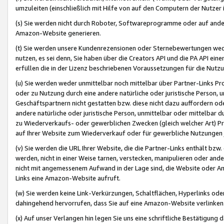
umzuleiten (einschließlich mit Hilfe von auf den Computern der Nutzer i
(s) Sie werden nicht durch Roboter, Softwareprogramme oder auf andere
Amazon-Website generieren.
(t) Sie werden unsere Kundenrezensionen oder Sternebewertungen wed
nutzen, es sei denn, Sie haben über die Creators API und die PA API e
erfüllen die in der Lizenz beschriebenen Voraussetzungen für die Nutzu
(u) Sie werden weder unmittelbar noch mittelbar über Partner-Links P
oder zu Nutzung durch eine andere natürliche oder juristische Person,
Geschäftspartnern nicht gestatten bzw. diese nicht dazu auffordern od
andere natürliche oder juristische Person, unmittelbar oder mittelbar
zu Wiederverkaufs- oder gewerblichen Zwecken (gleich welcher Art) 
auf Ihrer Website zum Wiederverkauf oder für gewerbliche Nutzungen 
(v) Sie werden die URL Ihrer Website, die die Partner-Links enthält b
werden, nicht in einer Weise tarnen, verstecken, manipulieren oder and
nicht mit angemessenem Aufwand in der Lage sind, die Website oder A
Links eine Amazon-Website aufruft.
(w) Sie werden keine Link-Verkürzungen, Schaltflächen, Hyperlinks ode
dahingehend hervorrufen, dass Sie auf eine Amazon-Website verlinken
(x) Auf unser Verlangen hin legen Sie uns eine schriftliche Bestätigung