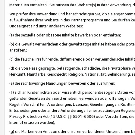
Materialien enthalten. Sie müssen Ihre Website(s) in Ihrer Anwendung ide
Wir prüfen Ihre Anwendung und benachrichtigen Sie, ob sie angenommen
auf Aufnahme Ihrer Website in das Partnerprogramm und Sie dürfen kei
Ungeeignet sind unter anderem Websites:
(a) die sexuelle oder obszöne Inhalte bewerben oder enthalten;
(b) die Gewalt verherrlichen oder gewalttätige Inhalte haben oder pot
anstiften,;
(c) die falsche, irreführende, diffamierende oder verleumderische Inha
(d) die von Hass geprägte, belästigende, schädliche, die Privatsphäre v
Herkunft, Hautfarbe, Geschlecht, Religion, Nationalität, Behinderung, 
(e) die rechtswidrige Handlungen bewerben oder ausführen;
(f) sich an Kinder richten oder wissentlich personenbezogene Daten vo
geltenden Gesetzen definiert) erheben, verwenden oder offenlegen, Vo
Regeln, Vorschriften, Anordnungen, Lizenzen, Genehmigungen, Richtlini
Entscheidungen oder andere Anforderungen einer zuständigen Regierung
Privacy Protection Act (15 U.S.C. §§ 6501-6506) oder Vorschriften, di
Internet erlassen wurden);
(g) die Marken von Amazon oder unseren verbundenen Unternehmen b