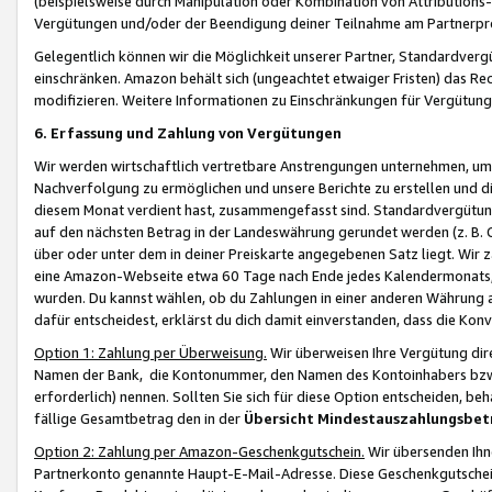
(beispielsweise durch Manipulation oder Kombination von Attributions-
Vergütungen und/oder der Beendigung deiner Teilnahme am Partnerp
Gelegentlich können wir die Möglichkeit unserer Partner, Standardv
einschränken. Amazon behält sich (ungeachtet etwaiger Fristen) das Re
modifizieren. Weitere Informationen zu Einschränkungen für Vergütung
6. Erfassung und Zahlung von Vergütungen
Wir werden wirtschaftlich vertretbare Anstrengungen unternehmen, um 
Nachverfolgung zu ermöglichen und unsere Berichte zu erstellen und di
diesem Monat verdient hast, zusammengefasst sind. Standardvergütung
auf den nächsten Betrag in der Landeswährung gerundet werden (z. B. C
über oder unter dem in deiner Preiskarte angegebenen Satz liegt. Wir
eine Amazon-Webseite etwa 60 Tage nach Ende jedes Kalendermonats, i
wurden. Du kannst wählen, ob du Zahlungen in einer anderen Währung
dafür entscheidest, erklärst du dich damit einverstanden, dass die K
Option 1: Zahlung per Überweisung.
Wir überweisen Ihre Vergütung dir
Namen der Bank, die Kontonummer, den Namen des Kontoinhabers bzw. a
erforderlich) nennen. Sollten Sie sich für diese Option entscheiden, be
fällige Gesamtbetrag den in der
Übersicht Mindestauszahlungsbet
Option 2: Zahlung per Amazon-Geschenkgutschein.
Wir übersenden Ihne
Partnerkonto genannte Haupt-E-Mail-Adresse. Diese Geschenkgutschei