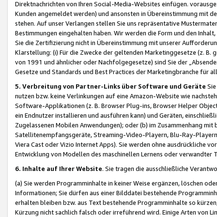
Direktnachrichten von Ihren Social-Media-Websites einfügen. vorausg
Kunden angemeldet werden) und ansonsten in Übereinstimmung mit der
stehen. Auf unser Verlangen stellen Sie uns repräsentative Mustermater
Bestimmungen eingehalten haben. Wir werden die Form und den Inhalt, di
Sie die Zertifizierung nicht in Übereinstimmung mit unserer Aufforderu
Klarstellung: (i) Für die Zwecke der geltenden Marketinggesetze (z. 
von 1991 und ähnlicher oder Nachfolgegesetze) sind Sie der „Absender“ j
Gesetze und Standards und Best Practices der Marketingbranche für 
5. Verbreitung von Partner-Links über Software und Geräte
Sie
nutzen bzw. keine Verlinkungen auf eine Amazon-Website wie nachsteh
Software-Applikationen (z. B. Browser Plug-ins, Browser Helper Objec
ein Endnutzer installieren und ausführen kann) und Geräten, einschlie
Zugelassenen Mobilen Anwendungen); oder (b) im Zusammenhang mit bzw.
Satellitenempfangsgeräte, Streaming-Video-Playern, Blu-Ray-Playern 
Viera Cast oder Vizio Internet Apps). Sie werden ohne ausdrückliche v
Entwicklung von Modellen des maschinellen Lernens oder verwandter 
6. Inhalte auf Ihrer Website
. Sie tragen die ausschließliche Verantwo
(a) Sie werden Programminhalte in keiner Weise ergänzen, löschen oder
Informationen; Sie dürfen aus einer Bilddatei bestehende Programminhal
erhalten bleiben bzw. aus Text bestehende Programminhalte so kürzen, 
Kürzung nicht sachlich falsch oder irreführend wird. Einige Arten von L