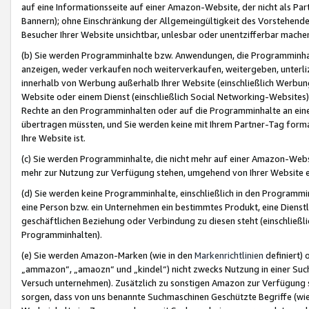
auf eine Informationsseite auf einer Amazon-Website, der nicht als Part
Bannern); ohne Einschränkung der Allgemeingültigkeit des Vorstehende
Besucher Ihrer Website unsichtbar, unlesbar oder unentzifferbar mache
(b) Sie werden Programminhalte bzw. Anwendungen, die Programminhalt
anzeigen, weder verkaufen noch weiterverkaufen, weitergeben, unterli
innerhalb von Werbung außerhalb Ihrer Website (einschließlich Werbun
Website oder einem Dienst (einschließlich Social Networking-Website
Rechte an den Programminhalten oder auf die Programminhalte an eine a
übertragen müssten, und Sie werden keine mit Ihrem Partner-Tag formati
Ihre Website ist.
(c) Sie werden Programminhalte, die nicht mehr auf einer Amazon-Websit
mehr zur Nutzung zur Verfügung stehen, umgehend von Ihrer Website e
(d) Sie werden keine Programminhalte, einschließlich in den Programmin
eine Person bzw. ein Unternehmen ein bestimmtes Produkt, eine Dienstle
geschäftlichen Beziehung oder Verbindung zu diesen steht (einschließli
Programminhalten).
(e) Sie werden Amazon-Marken (wie in den
Markenrichtlinien
definiert) 
„ammazon“, „amaozn“ und „kindel“) nicht zwecks Nutzung in einer Suc
Versuch unternehmen). Zusätzlich zu sonstigen Amazon zur Verfügung 
sorgen, dass von uns benannte Suchmaschinen Geschützte Begriffe (wie 