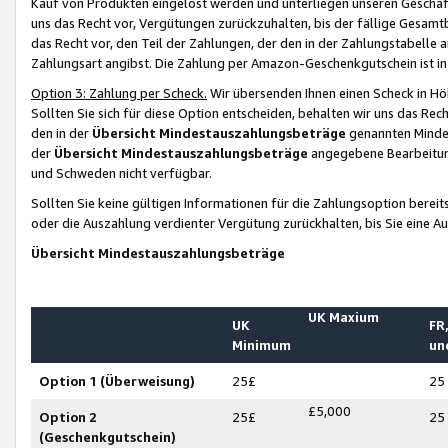
Kauf von Produkten eingelöst werden und unterliegen unseren Geschäf
uns das Recht vor, Vergütungen zurückzuhalten, bis der fällige Gesamt
das Recht vor, den Teil der Zahlungen, der den in der Zahlungstabelle 
Zahlungsart angibst. Die Zahlung per Amazon-Geschenkgutschein ist in
Option 3: Zahlung per Scheck.
Wir übersenden Ihnen einen Scheck in Höh
Sollten Sie sich für diese Option entscheiden, behalten wir uns das Rec
den in der
Übersicht Mindestauszahlungsbeträge
genannten Mindest
der
Übersicht Mindestauszahlungsbeträge
angegebene Bearbeitung
und Schweden nicht verfügbar.
Sollten Sie keine gültigen Informationen für die Zahlungsoption bereit
oder die Auszahlung verdienter Vergütung zurückhalten, bis Sie eine A
Übersicht Mindestauszahlungsbeträge
UK Maxium
UK
FR,
Minimum
un
Option 1 (Überweisung)
25£
25
£5,000
Option 2
25£
25
(Geschenkgutschein)