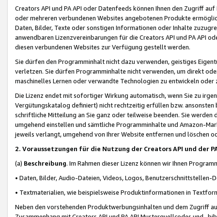
Creators API und PA API oder Datenfeeds können Ihnen den Zugriff auf D
oder mehreren verbundenen Websites angebotenen Produkte ermögliche
Daten, Bilder, Texte oder sonstigen Informationen oder Inhalte zuzugre
anwendbaren Lizenzvereinbarungen für die Creators API und PA API od
diesen verbundenen Websites zur Verfügung gestellt werden.
Sie dürfen den Programminhalt nicht dazu verwenden, geistiges Eigent
verletzen. Sie dürfen Programminhalte nicht verwenden, um direkt ode
maschinelles Lernen oder verwandte Technologien zu entwickeln oder zu
Die Lizenz endet mit sofortiger Wirkung automatisch, wenn Sie zu irg
Vergütungskatalog definiert) nicht rechtzeitig erfüllen bzw. ansonsten
schriftliche Mitteilung an Sie ganz oder teilweise beenden. Sie werden
umgehend einstellen und sämtliche Programminhalte und Amazon-Marke
jeweils verlangt, umgehend von Ihrer Website entfernen und löschen od
2. Voraussetzungen für die Nutzung der Creators API und der P
(a)
Beschreibung
. Im Rahmen dieser Lizenz können wir Ihnen Programmi
• Daten, Bilder, Audio-Dateien, Videos, Logos, Benutzerschnittstellen-
• Textmaterialien, wie beispielsweise Produktinformationen in Textfor
Neben den vorstehenden Produktwerbungsinhalten und dem Zugriff auf 
Zusammenhang mit Creators API und PA API Musterquellcodes und -bibli