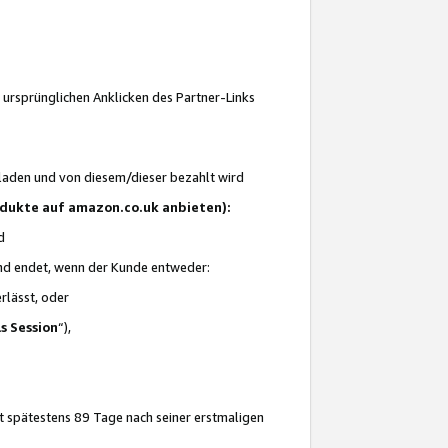
 ursprünglichen Anklicken des Partner-Links
laden und von diesem/dieser bezahlt wird
rodukte auf amazon.co.uk anbieten):
d
 und endet, wenn der Kunde entweder:
erlässt, oder
ls Session
“),
t spätestens 89 Tage nach seiner erstmaligen