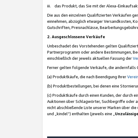
iii. das Produkt, das Sie mit der Alexa-Einkaufsa
Die aus den einzelnen Qualifizierten Verkäufen gen
einnehmen, abzüglich etwaiger Versandkosten, Ko
Gutschriften, Preisnachlässe, Bearbeitungsgebühr
2. Ausgeschlossene Verkäufe
Unbeschadet des Vorstehenden gelten Qualifiziert
Partnerprogramm oder andere Bestimmungen, Beding
einschließlich der jeweils aktuellen Fassung der
Ve
Ferner gelten folgende Verkäufe, die andernfalls
(a) Produktkäufe, die nach Beendigung Ihrer
Verei
(b) Produktbestellungen, bei denen eine Stornier
(c) Produktkäufe durch einen Kunden, der durch e
Auktionen über Schlagwörter, Suchbegriffe oder a
nicht abschließende Liste unserer Marken über di
und „kindel“) enthalten (jeweils eine „
Unzulässig