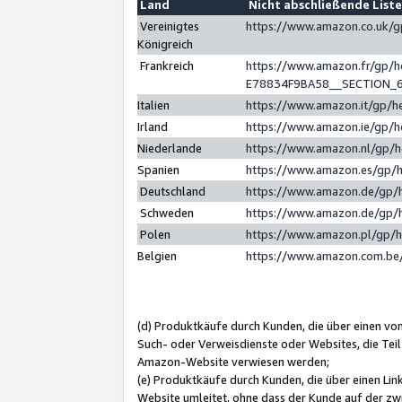
Land
Nicht abschließende List
Vereinigtes
https://www.amazon.co.uk/
Königreich
Frankreich
https://www.amazon.fr/gp/
E78834F9BA58__SECTION_
Italien
https://www.amazon.it/gp/h
Irland
https://www.amazon.ie/gp/
Niederlande
https://www.amazon.nl/gp/
Spanien
https://www.amazon.es/gp/
Deutschland
https://www.amazon.de/gp/
Schweden
https://www.amazon.de/gp/
Polen
https://www.amazon.pl/gp/
Belgien
https://www.amazon.com.be
(d) Produktkäufe durch Kunden, die über einen vo
Such- oder Verweisdienste oder Websites, die Teil
Amazon-Website verwiesen werden;
(e) Produktkäufe durch Kunden, die über einen Li
Website umleitet, ohne dass der Kunde auf der zw