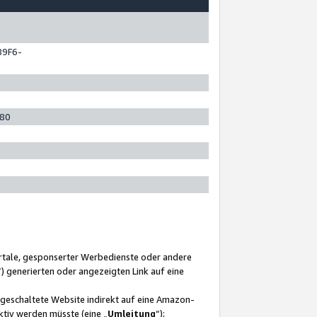
89F6-
280
ortale, gesponserter Werbedienste oder andere
“) generierten oder angezeigten Link auf eine
ngeschaltete Website indirekt auf eine Amazon-
ktiv werden müsste (eine „
Umleitung
“);