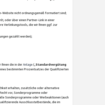
azon-Website nicht ordnungsgemäß formatiert sind;
, oder über einen Partner-Link in einer
e Verlinkungstools, die wir Ihnen ggf. zur
ütungen gezahlt werden);
 Ihnen die in der
Anlage
(„
Standardvergütung
ines bestimmten Prozentsatzes der Qualifizierten
eit erhalten, zusätzliche oder alternative
as Recht vor, Sonderprogramme oder
für alle Sonderprogramme oder Werbeaktionen (auch
lifizierende Ausschlusstatbestände, die im