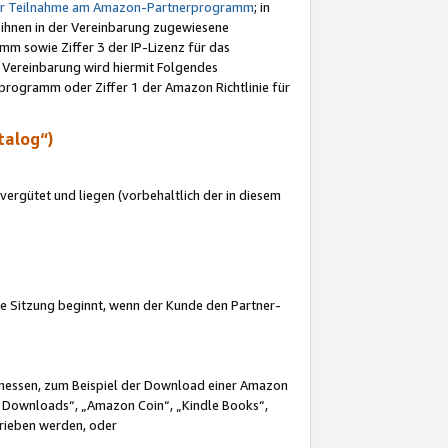
ur Teilnahme am Amazon-Partnerprogramm
; in
 ihnen in der Vereinbarung zugewiesene
m sowie Ziffer 3 der IP-Lizenz für das
 Vereinbarung wird hiermit Folgendes
programm oder Ziffer 1 der Amazon Richtlinie für
talog“)
ergütet und liegen (vorbehaltlich der in diesem
i die Sitzung beginnt, wenn der Kunde den Partner-
Ermessen, zum Beispiel der Download einer Amazon
 Downloads“, „Amazon Coin“, „Kindle Books“,
trieben werden, oder