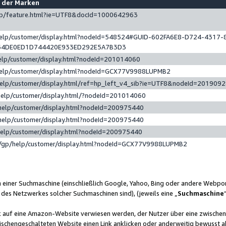
e der Marken
gp/feature.html?ie=UTF8&docId=1000642963
help/customer/display.html?nodeId=548524#GUID-602FA6E8-D724-4317-
64DE0ED1D744420E933ED292E5A7B3D3
elp/customer/display.html?nodeId=201014060
help/customer/display.html?nodeId=GCX77V9988LUPMB2
help/customer/display.html/ref=hp_left_v4_sib?ie=UTF8&nodeId=201909
help/customer/display.html/?nodeId=201014060
help/customer/display.html?nodeId=200975440
help/customer/display.html?nodeId=200975440
help/customer/display.html?nodeId=200975440
/gp/help/customer/display.html?nodeId=GCX77V9988LUPMB2
n einer Suchmaschine (einschließlich Google, Yahoo, Bing oder andere Webp
 des Netzwerkes solcher Suchmaschinen sind), (jeweils eine „
Suchmaschine
nk auf eine Amazon-Website verwiesen werden, der Nutzer über eine zwische
ischengeschalteten Website einen Link anklicken oder anderweitig bewusst a