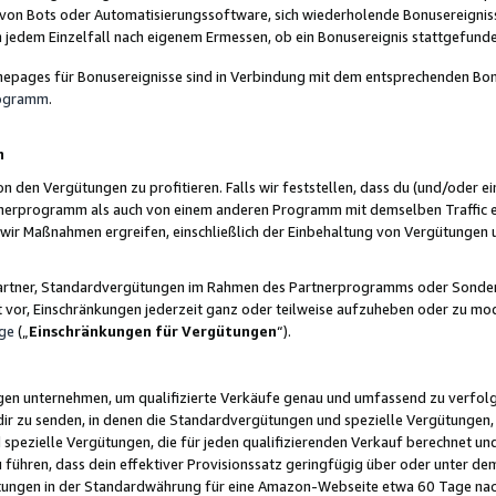
 von Bots oder Automatisierungssoftware, sich wiederholende Bonusereignisse
n jedem Einzelfall nach eigenem Ermessen, ob ein Bonusereignis stattgefund
epages für Bonusereignisse sind in Verbindung mit dem entsprechenden Bonu
rogramm
.
n
den Vergütungen zu profitieren. Falls wir feststellen, dass du (und/oder ein
erprogramm als auch von einem anderen Programm mit demselben Traffic ei
n wir Maßnahmen ergreifen, einschließlich der Einbehaltung von Vergütunge
r Partner, Standardvergütungen im Rahmen des Partnerprogramms oder Sonde
ht vor, Einschränkungen jederzeit ganz oder teilweise aufzuheben oder zu mod
ge
(„
Einschränkungen für Vergütungen
“).
ngen unternehmen, um qualifizierte Verkäufe genau und umfassend zu verfol
dir zu senden, in denen die Standardvergütungen und spezielle Vergütungen, 
pezielle Vergütungen, die für jeden qualifizierenden Verkauf berechnet un
 führen, dass dein effektiver Provisionssatz geringfügig über oder unter dem
ungen in der Standardwährung für eine Amazon-Webseite etwa 60 Tage nach