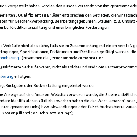
ktion vorgestellt haben, wird an den Kunden versandt, von ihm gestreamt od
erierten „
Qualifizierten Erlöse
“ entsprechen den Beträgen, die wir tatsäch
sten für Geschenkverpackung, Bearbeitungsgebühren, Steuern (z. B. Umsatz-
en bei Kreditkartenzahlung und uneinbringlicher Forderungen.
e Verkäufe nicht als solche, falls sie im Zusammenhang mit einem Verstoß 
ungen, Spezifikationen, Erklärungen und Richtlinien getätigt werden, die 
reinbarung
(zusammen die „
Programmdokumentation
“).
 Qualifizierte Verkäufe wären, nicht als solche und sind vom Partnerprogra
nbarung
erfolgen;
ung, Rückgabe oder Rückerstattung eingeleitet wurde;
ine Anzeige auf eine Amazon-Website verwiesen wurde, die Sieeinschließlich
ndere Identifikatoren käuflich erworben haben,die das Wort „amazon“ oder 
e unten genannten Links) bzw. Abwandlungen oder falsch buchstabierte Varia
e Kostenpflichtige Suchplatzierung
”);