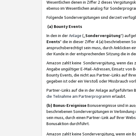
Wesentlichen denen in Ziffer 2 dieses Vergütung
ebenso im Wesentlichen analog für Sonderprogr
Folgende Sondervergütungen sind derzeit verfüg
(a) Bounty Events
In den in der
Anlage
(„
Sondervergütung
“) aufge
Events
“ die in dieser Ziffer 4 (a) beschriebenen 
anspruchsberechtigt sein muss, durch Anklicken ei
der Kunde in der entsprechenden Sitzung die in d
Amazon zahlt keine Sondervergütung, wenn das z
Angabe ungültiger E-Mail-Adressen, Einsatz von B
Bounty Events, die nicht aus Partner-Links auf Ihre
gegeben ist oder ein Verstoß oder Missbrauch vorl
Partner-Links auf die in der Anlage aufgeführte
die Teilnahme am Partnerprogramm
erlaubt.
(b) Bonus-Ereignisse
Bonusereignisse sind in au
beschriebenen Sondervergütungen in Verbindung m
sein muss, durch einen Partner-Link auf Ihrer We
Bonusaktion durchführt.
Amazon zahlt keine Sondervergütung, wenn ein Bon