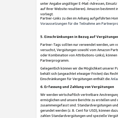
unter Angabe ungültiger E-Mail-Adressen, Einsatz
auf Ihrer Website resultieren). Amazon bestimmt i
vorliegt.
Partner-Links zu den im Anhang aufgeführten Hom
Voraussetzungen für die Teilnahme am Partnerp
5. Einschränkungen in Bezug auf Vergütunge
Partner-Tags sollten nur verwendet werden, um von 
versuchst, Vergütungen sowohl vom Amazon Partn
oder Kombination von Attributions-Links), könne
Partnerprogramm.
Gelegentlich können wir die Möglichkeit unsere
behält sich (ungeachtet etwaiger Fristen) das Rec
Einschränkungen für Vergütungen enthält die
Anla
6. Erfassung und Zahlung von Vergütungen
Wir werden wirtschaftlich vertretbare Anstrengu
ermöglichen und unsere Berichte zu erstellen und 
zusammengefasst sind. Standardvergütungen und s
gerundet werden (z. B. Cent für USD), können dazu
zahlen Standardvergütungen und spezielle Vergüt