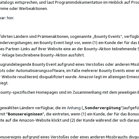
skatalogs entsprechen, und laut Programmdokumentation im Hinblick auf Pr
amme oder Werbeaktionen.
bar:
hier
.
führten Ländern sind Prämienaktionen, sogenannte „Bounty Events“, verfügb
Sondervergütungen; ein Bounty Event liegt vor, wenn (1) ein Kunde der für da
nes Partner-Links auf Ihrer Website eine an der Bounty-Aktion teilnehmende 
er Anlage beschriebene Bounty-Aktion ausführt.
ugrundeliegende Bounty Event aufgrund eines Verstoßes oder anderen Miss
ots oder Automatisierungssoftware, im Falle mehrerer Bounty Events einer e
r Website resultieren) disqualifiziert wurde. Amazon legt im alleinigen Ermess
iegt.
n Bounty-spezifischen Homepages sind im Zusammenhang mit dem jeweiligen
sgewählten Ländern verfügbar, die im
Anhang
(„
Sondervergütung
“)aufgefüh
it "
Bonusereignissen
", die eintreten, wenn (1) ein Kunde, der für das Bon
bsite auf die Amazon-Website klickt und (2) der Kunde während der sich dar
usereignis aufgrund eines Verstoßes oder eines anderen Missbrauchs disqua