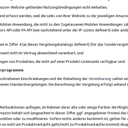
 Amazon-Website geltenden Nutzungsbedingungen nicht einhalten;
t und erfasst werden, weil die Links von Ihrer Website zu der jeweiligen Am
 Mobilen Anwendung, die nicht zu den Zugelassenen Mobilen Anwendungen zählt
s API oder PA API (wie nachstehend unter der IP-Lizenz definiert) oder ander
ie in Ziffer 4 (a) dieses Vergütungskatalogs definiert) (für das Sonderverg
weit nicht im Vertrag abweichend vereinbart, und
ngen von Produkten, die nicht auf einer Produkt-Listenseite verfügbar sind.
nerprogramms
eschriebenen Einschränkungen und der Einhaltung der
Vereinbarung
zahlen wir
ebenen Standardvergütungen. Die Berechnung der Vergütung erfolgt anhand e
beaktionen auflegen, im Rahmen derer alle oder einige Partner die Möglichk
Amazon behält sich (ungeachtet in dieser Ziffer ggf. angegebener Fristen) d
ustellen oder zu modifizieren. Sofern nichts anderes bestimmt ist, gelten 
s nicht um Produktverkäufe geht/nicht zu Produktverkäufen kommt) disqua