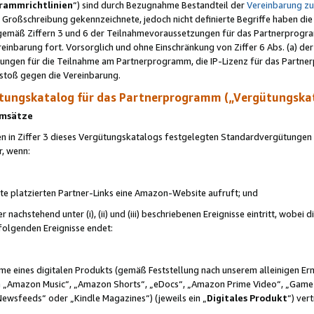
rammrichtlinien
“) sind durch Bezugnahme Bestandteil der
Vereinbarung z
Großschreibung gekennzeichnete, jedoch nicht definierte Begriffe haben die
 gemäß Ziffern 3 und 6 der Teilnahmevoraussetzungen für das Partnerprogram
nbarung fort. Vorsorglich und ohne Einschränkung von Ziffer 6 Abs. (a) der
ungen für die Teilnahme am Partnerprogramm, die IP-Lizenz für das Partner
rstoß gegen die Vereinbarung.
ungskatalog für das Partnerprogramm („Vergütungska
 Umsätze
n in Ziffer 3 dieses Vergütungskatalogs festgelegten Standardvergütungen v
r, wenn:
ite platzierten Partner-Links eine Amazon-Website aufruft; und
r nachstehend unter (i), (ii) und (iii) beschriebenen Ereignisse eintritt, wobe
 folgenden Ereignisse endet:
hme eines digitalen Produkts (gemäß Feststellung nach unserem alleinigen 
 „Amazon Music“, „Amazon Shorts“, „eDocs“, „Amazon Prime Video“, „Game
Newsfeeds“ oder „Kindle Magazines“) (jeweils ein „
Digitales Produkt
“) ver