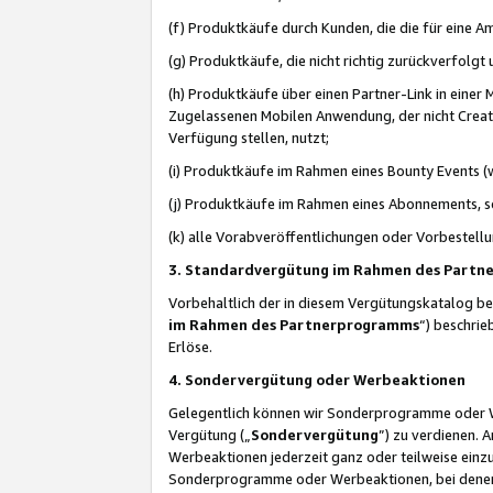
(f) Produktkäufe durch Kunden, die die für eine
(g) Produktkäufe, die nicht richtig zurückverfolg
(h) Produktkäufe über einen Partner-Link in einer
Zugelassenen Mobilen Anwendung, der nicht Creator
Verfügung stellen, nutzt;
(i) Produktkäufe im Rahmen eines Bounty Events (w
(j) Produktkäufe im Rahmen eines Abonnements, so
(k) alle Vorabveröffentlichungen oder Vorbestellu
3. Standardvergütung im Rahmen des Part
Vorbehaltlich der in diesem Vergütungskatalog b
im Rahmen des Partnerprogramms
“) beschri
Erlöse.
4. Sondervergütung oder Werbeaktionen
Gelegentlich können wir Sonderprogramme oder Wer
Vergütung („
Sondervergütung
”) zu verdienen. 
Werbeaktionen jederzeit ganz oder teilweise einz
Sonderprogramme oder Werbeaktionen, bei denen e