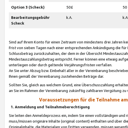
Option 3 (Scheck)
50£
50
Bearbeitungsgebühr
k.A.
k.A
Scheck
Sind auf Ihrem Konto für einen Zeitraum von mindestens drei Jahren kein
Frist von sieben Tagen nach einer entsprechenden Ankündigung die für
Schlussbetrag zurückzuhalten, der dem in der Übersicht Mindestausz
Mindestauszahlungsbetrag entspricht. Ferner können eine etwaig aufg
unterliegen oder durch geltende Verjährungsfristen verfallen.
An Sie unter Abzug bzw. Einbehalt aller in der Vereinbarung beschrieb
Ihnen gemäß der Vereinbarung zustehenden Beträge dar.
Sollten Sie, gleich aus welchem Grund, eine Überschusszahlung erhalte
an Sie im Rahmen der Vereinbarung zukünftig zahlbaren Vergütung zu 
Voraussetzungen für die Teilnahme a
1. Anmeldung und Teilnahmeberechtigung
Sie leiten den Anmeldeprozess ein, indem Sie einen vollständigen und 
muss/müssen originäre Inhalte (original content) enthalten und über d
Originalinhalte, die Materialien von Dritten verwenden, müssen wese