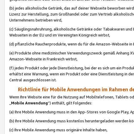
(b) jedes alkoholische Getränk, das auf deiner Webseite beworben wird
Lizenz zur Herstellung, zum Großhandel oder zum Vertrieb alkoholisch
Unternehmens betrieben wird,
(c) Säuglingsnahruhrung, alkoholische Getränke oder Tabakwaren und E
Webseiten in der EU und im Vereinigten Königreich wirbst,
(d) pflanzliche Raucherprodukte, wenn du für die Amazon-Webseite in B
(e) Produkte ohne medizinischen Verwendungszweck gemäß Anhang XVI 
Amazon-Webseite in Frankreich wirbst,
(f) jedes Produkt oder jede Dienstleistung, bei der es sich um ein Prod
erhältst eine Warnung, wenn ein Produkt oder eine Dienstleistung in de
Central ausgeschlossen ist.
Richtlinie für Mobile Anwendungen im Rahmen de
Wenn Ihre Website eine für die Nutzung auf Mobiltelefonen, Tablets 
„
Mobile Anwendung
“) enthält, gilt Folgendes:
(a) Ihre Mobile Anwendung muss in den App-Stores von Google Play, A
(b) Ihre Mobile Anwendung muss kostenlos heruntergeladen werden könn
(c) Ihre Mobile Anwendung muss originäre Inhalte haben,