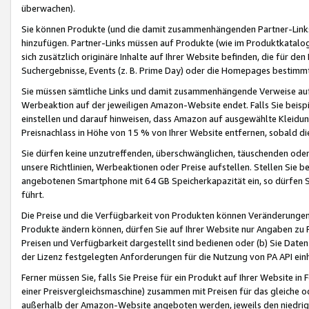
überwachen).
Sie können Produkte (und die damit zusammenhängenden Partner-Links)
hinzufügen. Partner-Links müssen auf Produkte (wie im Produktkatalog de
sich zusätzlich originäre Inhalte auf Ihrer Website befinden, die für 
Suchergebnisse, Events (z. B. Prime Day) oder die Homepages bestimmte
Sie müssen sämtliche Links und damit zusammenhängende Verweise auf z
Werbeaktion auf der jeweiligen Amazon-Website endet. Falls Sie beisp
einstellen und darauf hinweisen, dass Amazon auf ausgewählte Kleidun
Preisnachlass in Höhe von 15 % von Ihrer Website entfernen, sobald di
Sie dürfen keine unzutreffenden, überschwänglichen, täuschenden od
unsere Richtlinien, Werbeaktionen oder Preise aufstellen. Stellen Sie 
angebotenen Smartphone mit 64 GB Speicherkapazität ein, so dürfen S
führt.
Die Preise und die Verfügbarkeit von Produkten können Veränderungen 
Produkte ändern können, dürfen Sie auf Ihrer Website nur Angaben zu P
Preisen und Verfügbarkeit dargestellt sind bedienen oder (b) Sie Daten
der Lizenz festgelegten Anforderungen für die Nutzung von PA API einh
Ferner müssen Sie, falls Sie Preise für ein Produkt auf Ihrer Website in 
einer Preisvergleichsmaschine) zusammen mit Preisen für das gleiche o
außerhalb der Amazon-Website angeboten werden, jeweils den niedrigst