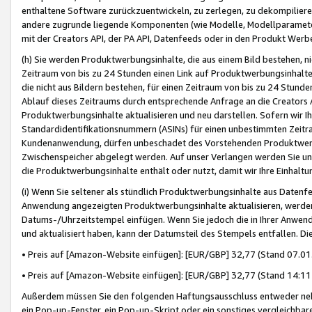
enthaltene Software zurückzuentwickeln, zu zerlegen, zu dekompilier
andere zugrunde liegende Komponenten (wie Modelle, Modellparameter
mit der Creators API, der PA API, Datenfeeds oder in den Produkt Werb
(h) Sie werden Produktwerbungsinhalte, die aus einem Bild bestehen, ni
Zeitraum von bis zu 24 Stunden einen Link auf Produktwerbungsinhalte
die nicht aus Bildern bestehen, für einen Zeitraum von bis zu 24 Stund
Ablauf dieses Zeitraums durch entsprechende Anfrage an die Creators 
Produktwerbungsinhalte aktualisieren und neu darstellen. Sofern wir Ih
Standardidentifikationsnummern (ASINs) für einen unbestimmten Zeitra
Kundenanwendung, dürfen unbeschadet des Vorstehenden Produktwerbu
Zwischenspeicher abgelegt werden. Auf unser Verlangen werden Sie un
die Produktwerbungsinhalte enthält oder nutzt, damit wir Ihre Einhalt
(i) Wenn Sie seltener als stündlich Produktwerbungsinhalte aus Datenfe
Anwendung angezeigten Produktwerbungsinhalte aktualisieren, werden 
Datums-/Uhrzeitstempel einfügen. Wenn Sie jedoch die in Ihrer Anwe
und aktualisiert haben, kann der Datumsteil des Stempels entfallen. Dies
• Preis auf [Amazon-Website einfügen]: [EUR/GBP] 32,77 (Stand 07.01.
• Preis auf [Amazon-Website einfügen]: [EUR/GBP] 32,77 (Stand 14:11 
Außerdem müssen Sie den folgenden Haftungsausschluss entweder neb
ein Pop-up-Fenster, ein Pop-up-Skript oder ein sonstiges vergleichba