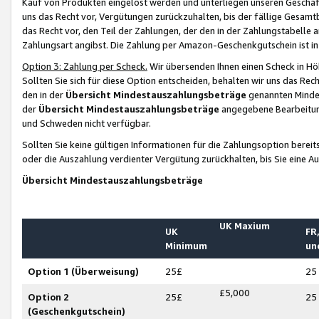
Kauf von Produkten eingelöst werden und unterliegen unseren Geschäf
uns das Recht vor, Vergütungen zurückzuhalten, bis der fällige Gesamt
das Recht vor, den Teil der Zahlungen, der den in der Zahlungstabelle 
Zahlungsart angibst. Die Zahlung per Amazon-Geschenkgutschein ist in
Option 3: Zahlung per Scheck.
Wir übersenden Ihnen einen Scheck in Höh
Sollten Sie sich für diese Option entscheiden, behalten wir uns das Rec
den in der
Übersicht Mindestauszahlungsbeträge
genannten Mindest
der
Übersicht Mindestauszahlungsbeträge
angegebene Bearbeitung
und Schweden nicht verfügbar.
Sollten Sie keine gültigen Informationen für die Zahlungsoption bereit
oder die Auszahlung verdienter Vergütung zurückhalten, bis Sie eine A
Übersicht Mindestauszahlungsbeträge
UK Maxium
UK
FR,
Minimum
un
Option 1 (Überweisung)
25£
25
£5,000
Option 2
25£
25
(Geschenkgutschein)