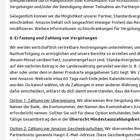
(beispielsweise durch Manipulation oder Kombination von Attributions-
Vergütungen und/oder der Beendigung deiner Teilnahme am Partnerp
Gelegentlich können wir die Möglichkeit unserer Partner, Standardv
einschränken. Amazon behält sich (ungeachtet etwaiger Fristen) das Re
modifizieren. Weitere Informationen zu Einschränkungen für Vergütung
6. Erfassung und Zahlung von Vergütungen
Wir werden wirtschaftlich vertretbare Anstrengungen unternehmen, um 
Nachverfolgung zu ermöglichen und unsere Berichte zu erstellen und di
diesem Monat verdient hast, zusammengefasst sind. Standardvergütung
auf den nächsten Betrag in der Landeswährung gerundet werden (z. B. C
über oder unter dem in deiner Preiskarte angegebenen Satz liegt. Wir
eine Amazon-Webseite etwa 60 Tage nach Ende jedes Kalendermonats, i
wurden. Du kannst wählen, ob du Zahlungen in einer anderen Währung
dafür entscheidest, erklärst du dich damit einverstanden, dass die K
Option 1: Zahlung per Überweisung.
Wir überweisen Ihre Vergütung dir
Namen der Bank, die Kontonummer, den Namen des Kontoinhabers bzw. a
erforderlich) nennen. Sollten Sie sich für diese Option entscheiden, be
fällige Gesamtbetrag den in der
Übersicht Mindestauszahlungsbet
Option 2: Zahlung per Amazon-Geschenkgutschein.
Wir übersenden Ihne
Partnerkonto genannte Haupt-E-Mail-Adresse. Diese Geschenkgutschei