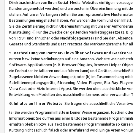
Direktnachrichten von Ihren Social-Media-Websites einfügen. vorausg
Kunden angemeldet werden) und ansonsten in Übereinstimmung mit der
stehen. Auf unser Verlangen stellen Sie uns repräsentative Mustermater
Bestimmungen eingehalten haben. Wir werden die Form und den Inhalt, di
Sie die Zertifizierung nicht in Übereinstimmung mit unserer Aufforderu
Klarstellung: (i) Für die Zwecke der geltenden Marketinggesetze (z. 
von 1991 und ähnlicher oder Nachfolgegesetze) sind Sie der „Absender“ j
Gesetze und Standards und Best Practices der Marketingbranche für 
5. Verbreitung von Partner-Links über Software und Geräte
Sie
nutzen bzw. keine Verlinkungen auf eine Amazon-Website wie nachsteh
Software-Applikationen (z. B. Browser Plug-ins, Browser Helper Objec
ein Endnutzer installieren und ausführen kann) und Geräten, einschlie
Zugelassenen Mobilen Anwendungen); oder (b) im Zusammenhang mit bzw.
Satellitenempfangsgeräte, Streaming-Video-Playern, Blu-Ray-Playern 
Viera Cast oder Vizio Internet Apps). Sie werden ohne ausdrückliche v
Entwicklung von Modellen des maschinellen Lernens oder verwandter 
6. Inhalte auf Ihrer Website
. Sie tragen die ausschließliche Verantwo
(a) Sie werden Programminhalte in keiner Weise ergänzen, löschen oder
Informationen; Sie dürfen aus einer Bilddatei bestehende Programminhal
erhalten bleiben bzw. aus Text bestehende Programminhalte so kürzen, 
Kürzung nicht sachlich falsch oder irreführend wird. Einige Arten von L