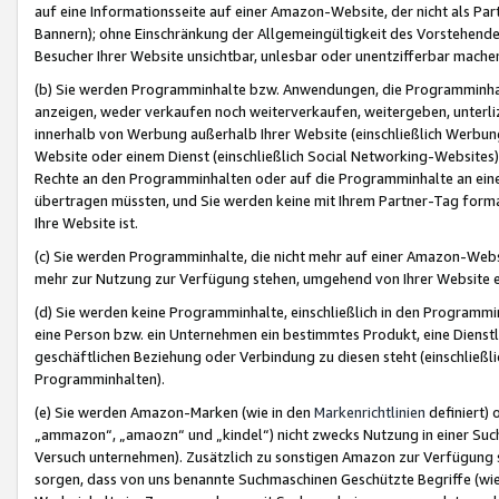
auf eine Informationsseite auf einer Amazon-Website, der nicht als Part
Bannern); ohne Einschränkung der Allgemeingültigkeit des Vorstehende
Besucher Ihrer Website unsichtbar, unlesbar oder unentzifferbar mache
(b) Sie werden Programminhalte bzw. Anwendungen, die Programminhalt
anzeigen, weder verkaufen noch weiterverkaufen, weitergeben, unterli
innerhalb von Werbung außerhalb Ihrer Website (einschließlich Werbun
Website oder einem Dienst (einschließlich Social Networking-Website
Rechte an den Programminhalten oder auf die Programminhalte an eine a
übertragen müssten, und Sie werden keine mit Ihrem Partner-Tag formati
Ihre Website ist.
(c) Sie werden Programminhalte, die nicht mehr auf einer Amazon-Websit
mehr zur Nutzung zur Verfügung stehen, umgehend von Ihrer Website e
(d) Sie werden keine Programminhalte, einschließlich in den Programmin
eine Person bzw. ein Unternehmen ein bestimmtes Produkt, eine Dienstle
geschäftlichen Beziehung oder Verbindung zu diesen steht (einschließli
Programminhalten).
(e) Sie werden Amazon-Marken (wie in den
Markenrichtlinien
definiert) 
„ammazon“, „amaozn“ und „kindel“) nicht zwecks Nutzung in einer Suc
Versuch unternehmen). Zusätzlich zu sonstigen Amazon zur Verfügung 
sorgen, dass von uns benannte Suchmaschinen Geschützte Begriffe (wie 