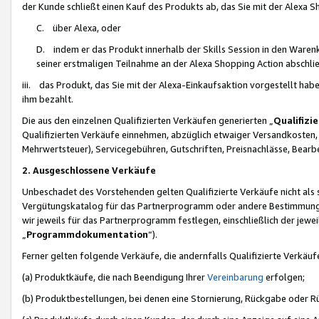
der Kunde schließt einen Kauf des Produkts ab, das Sie mit der Alexa 
C. über Alexa, oder
D. indem er das Produkt innerhalb der Skills Session in den Waren
seiner erstmaligen Teilnahme an der Alexa Shopping Action abschlie
iii. das Produkt, das Sie mit der Alexa-Einkaufsaktion vorgestellt ha
ihm bezahlt.
Die aus den einzelnen Qualifizierten Verkäufen generierten „
Qualifizi
Qualifizierten Verkäufe einnehmen, abzüglich etwaiger Versandkosten
Mehrwertsteuer), Servicegebühren, Gutschriften, Preisnachlässe, Bear
2. Ausgeschlossene Verkäufe
Unbeschadet des Vorstehenden gelten Qualifizierte Verkäufe nicht als
Vergütungskatalog für das Partnerprogramm oder andere Bestimmungen,
wir jeweils für das Partnerprogramm festlegen, einschließlich der jewe
„
Programmdokumentation
“).
Ferner gelten folgende Verkäufe, die andernfalls Qualifizierte Verkä
(a) Produktkäufe, die nach Beendigung Ihrer
Vereinbarung
erfolgen;
(b) Produktbestellungen, bei denen eine Stornierung, Rückgabe oder R