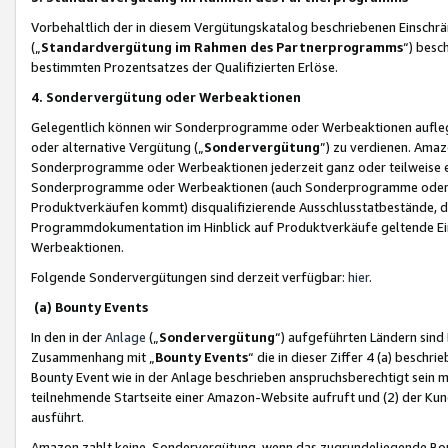
Vorbehaltlich der in diesem Vergütungskatalog beschriebenen Einschr
(„
Standardvergütung im Rahmen des Partnerprogramms
“) besc
bestimmten Prozentsatzes der Qualifizierten Erlöse.
4. Sondervergütung oder Werbeaktionen
Gelegentlich können wir Sonderprogramme oder Werbeaktionen auflegen,
oder alternative Vergütung („
Sondervergütung
”) zu verdienen. Amazo
Sonderprogramme oder Werbeaktionen jederzeit ganz oder teilweise einz
Sonderprogramme oder Werbeaktionen (auch Sonderprogramme oder We
Produktverkäufen kommt) disqualifizierende Ausschlusstatbestände, di
Programmdokumentation im Hinblick auf Produktverkäufe geltende E
Werbeaktionen.
Folgende Sondervergütungen sind derzeit verfügbar:
hier
.
(a) Bounty Events
In den in der
Anlage
(„
Sondervergütung
“) aufgeführten Ländern sind
Zusammenhang mit „
Bounty Events
“ die in dieser Ziffer 4 (a) besch
Bounty Event wie in der Anlage beschrieben anspruchsberechtigt sein mu
teilnehmende Startseite einer Amazon-Website aufruft und (2) der Kun
ausführt.
Amazon zahlt keine Sondervergütung, wenn das zugrundeliegende Boun