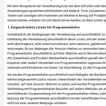
Mit dem Akzeptieren der Vereinbarung bzw. mit dem Aufrufen oder Nutz
Anwendungsprogrammierschnittstellen und anderer Tools (zusammen die
Texten und sonstigen Informationen und Inhalten in Bezug auf Produkte
nutzen können, erklären Sie sich damit einverstanden, an diese Lizenz 
1. Eingeschränkte Lizenz für Programminhalte
Vorbehaltlich der Bedingungen der Vereinbarung und ausschließlich z
Einhaltung der Vereinbarung (einschließlich dieser Lizenz und der ande
nicht übertragbare, nicht unterlizenzierbare, nicht exklusive, gebühren
anzuzeigen; (b) nur diejenigen der Amazon-Marken zu verwenden (wie in 
Programminhalte, ausschließlich auf Ihrer Website und in Übereinstimmu
API, Datenfeeds und Produkt-Werbeinhalte ausschließlich gemäß den Spe
Kopieren oder andere Verwenden von Programminhalten zugunsten Dri
Sammeln und Extrahieren von Daten. Zur Klarstellung: Zu den Program
Sie werden Programminhalte ausschließlich nach Maßgabe der Besti
hiermit eingeräumten Lizenz nutzen. Unbeschadet des Vorstehenden we
Umsätze auf eine Amazon-Website zu leiten, und werden Programminhal
Verbindung mit Programminhalten Besucher auf andere Websites als ein
unmittelbarem Zusammenhang mit den Programminhalten stehen, Links z
Nutzung der Programminhalte ausschließlich mit der betreffenden Pr
nicht mit einer anderen Webpage verlinken.