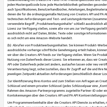
jeden Musterquellcode bzw. jede Musterbibliothek geltenden gesonder
auch Spezifikationen, Benutzerhandbücher, Anleitungen, Begleitmaterial
denen die für die ordnungsgemäße Nutzung von Creators API und PA A
technischen Anforderungen und Test- und Leistungskriterien (zusammen
verwendete Begriff „Produktwerbungsinhalte“ schließt ausdrücklich al
Lizenz zur Verfügung stellen, sowie alle von uns zur Verfügung gestel
ausdrücklich nicht auf Daten, Bilder, Texte oder sonstige Informatione
es sich nicht um eine Amazon-Website handelt.
(b) Abrufen von Produktwerbungsinhalten. Sie können Produkt-Werbein
ausdrückliche vorherige schriftliche Genehmigung erteilt haben, könn
wir über die Creators API Feeds zur Verfügung stellen. Wenn Sie Produk
Nutzung von Datenfeeds dieser Lizenz. Sie erkennen an, dass wir Creat
API oder Datenfeeds jederzeit ändern, auslaufen lassen oder neu veröffe
Verantwortung liegt, sicherzustellen, dass Ihr Zugriff auf die und Ihr
jeweiligen Zeitpunkt aktuellen Anforderungen (einschließlich dieser Liz
Zur Identifizierung Ihres Kontos und zum Stellen von Anfragen an Crea
Schlüssel und einem privaten Schlüssel (jedes Schlüsselpaar eine „Kon
Rahmen des Amazon-Partnerprogramms zugeteilte Partner-ID oder ein
Kontokennungen über den Creators API und PA API Kontoerstellungspro
Um Programmwerbeinhalte über die Creators API Dienste zu erhalten, m