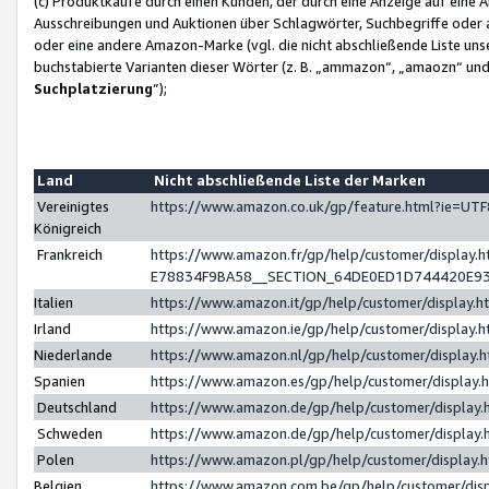
(c) Produktkäufe durch einen Kunden, der durch eine Anzeige auf eine 
Ausschreibungen und Auktionen über Schlagwörter, Suchbegriffe oder 
oder eine andere Amazon-Marke (vgl. die nicht abschließende Liste un
buchstabierte Varianten dieser Wörter (z. B. „ammazon“, „amaozn“ und „
Suchplatzierung
”);
Land
Nicht abschließende Liste der Marken
Vereinigtes
https://www.amazon.co.uk/gp/feature.html?ie=U
Königreich
Frankreich
https://www.amazon.fr/gp/help/customer/displa
E78834F9BA58__SECTION_64DE0ED1D744420E9
Italien
https://www.amazon.it/gp/help/customer/display
Irland
https://www.amazon.ie/gp/help/customer/displa
Niederlande
https://www.amazon.nl/gp/help/customer/display
Spanien
https://www.amazon.es/gp/help/customer/display
Deutschland
https://www.amazon.de/gp/help/customer/displa
Schweden
https://www.amazon.de/gp/help/customer/displa
Polen
https://www.amazon.pl/gp/help/customer/display
Belgien
https://www.amazon.com.be/gp/help/customer/d