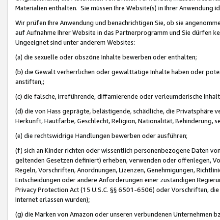
Materialien enthalten. Sie müssen Ihre Website(s) in Ihrer Anwendung ide
Wir prüfen Ihre Anwendung und benachrichtigen Sie, ob sie angenommen
auf Aufnahme Ihrer Website in das Partnerprogramm und Sie dürfen kei
Ungeeignet sind unter anderem Websites:
(a) die sexuelle oder obszöne Inhalte bewerben oder enthalten;
(b) die Gewalt verherrlichen oder gewalttätige Inhalte haben oder pot
anstiften,;
(c) die falsche, irreführende, diffamierende oder verleumderische Inha
(d) die von Hass geprägte, belästigende, schädliche, die Privatsphäre v
Herkunft, Hautfarbe, Geschlecht, Religion, Nationalität, Behinderung, 
(e) die rechtswidrige Handlungen bewerben oder ausführen;
(f) sich an Kinder richten oder wissentlich personenbezogene Daten vo
geltenden Gesetzen definiert) erheben, verwenden oder offenlegen, Vo
Regeln, Vorschriften, Anordnungen, Lizenzen, Genehmigungen, Richtlini
Entscheidungen oder andere Anforderungen einer zuständigen Regierung
Privacy Protection Act (15 U.S.C. §§ 6501-6506) oder Vorschriften, di
Internet erlassen wurden);
(g) die Marken von Amazon oder unseren verbundenen Unternehmen b