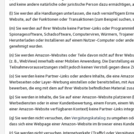
und keine andere natürliche oder juristische Person dazu ermächtigen, a
(l) Sie werden alle Handlungen unterlassen, die nach vernünftigem Erme
Website, auf der Funktionen oder Transaktionen (zum Beispiel suchen, s
(m) Sie werden auf Ihrer Website keine Partner-Links oder Programmin
Spionagesoftware, Schadsoftware, Computerviren, Würmern, Trojaner
Herunterladen oder Installieren auf einem Nutzer-Computer oder ande
genehmigt wurden.
(n) Sie werden Amazon-Websites oder Teile davon nicht auf Ihrer Websi
(z. B., WebView) innerhalb einer Mobilen Anwendung. Die Darstellung ein
Teilnahmevoraussetzungen stellt jedoch keinen Verstoß gegen diese Zif
(o) Sie werden keine Partner-Links oder andere Inhalte, die eine Am
Werbeseiten oder Layer-Werbung einstellen oder bereitstellen, mit Au
bewerben, die eng mit dem auf Ihrer Website befindlichen Material z
(p) Sie werden in Inhalte, die Sie auf einer Amazon-Website platzier
Werbediensten oder in einer Kundenbewertung, einem Forum, einem Wun
einer Amazon-Website verfügbaren Kontext) keine Partner-Links integr
(q) Sie werden nicht versuchen, den
Vergütungskatalog
zu umgehen oder
dass sich eine Webpage einer Amazon-Website im Browser eines Kunden 
(r) Sie werden nicht versuchen, Internetverkehr (Traffic) oder Vergü