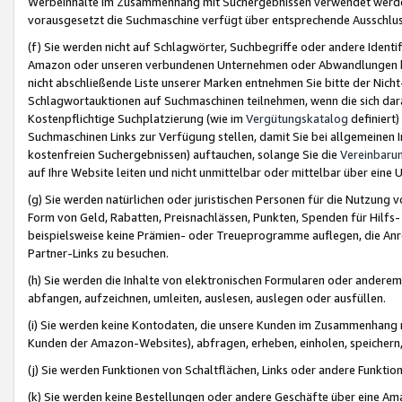
Werbeinhalte im Zusammenhang mit Suchergebnissen verwendet werden,
vorausgesetzt die Suchmaschine verfügt über entsprechende Ausschlu
(f) Sie werden nicht auf Schlagwörter, Suchbegriffe oder andere Ident
Amazon oder unseren verbundenen Unternehmen oder Abwandlungen bzw
nicht abschließende Liste unserer Marken entnehmen Sie bitte der Nich
Schlagwortauktionen auf Suchmaschinen teilnehmen, wenn die sich da
Kostenpflichtige Suchplatzierung (wie im
Vergütungskatalog
definiert
Suchmaschinen Links zur Verfügung stellen, damit Sie bei allgemeinen I
kostenfreien Suchergebnissen) auftauchen, solange Sie die
Vereinbaru
auf Ihre Website leiten und nicht unmittelbar oder mittelbar über eine
(g) Sie werden natürlichen oder juristischen Personen für die Nutzung 
Form von Geld, Rabatten, Preisnachlässen, Punkten, Spenden für Hilfs
beispielsweise keine Prämien- oder Treueprogramme auflegen, die Anrei
Partner-Links zu besuchen.
(h) Sie werden die Inhalte von elektronischen Formularen oder anderem M
abfangen, aufzeichnen, umleiten, auslesen, auslegen oder ausfüllen.
(i) Sie werden keine Kontodaten, die unsere Kunden im Zusammenhang 
Kunden der Amazon-Websites), abfragen, erheben, einholen, speichern,
(j) Sie werden Funktionen von Schaltflächen, Links oder andere Funkti
(k) Sie werden keine Bestellungen oder andere Geschäfte über eine Ama