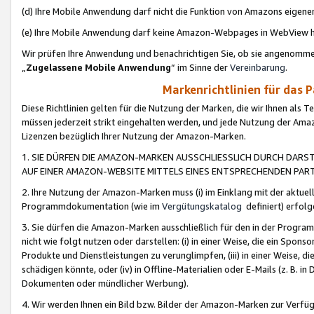
(d) Ihre Mobile Anwendung darf nicht die Funktion von Amazons eige
(e) Ihre Mobile Anwendung darf keine Amazon-Webpages in WebView 
Wir prüfen Ihre Anwendung und benachrichtigen Sie, ob sie angenomm
„
Zugelassene Mobile Anwendung
“ im Sinne der
Vereinbarung
.
Markenrichtlinien für das 
Diese Richtlinien gelten für die Nutzung der Marken, die wir Ihnen als 
müssen jederzeit strikt eingehalten werden, und jede Nutzung der Ama
Lizenzen bezüglich Ihrer Nutzung der Amazon-Marken.
1. SIE DÜRFEN DIE AMAZON-MARKEN AUSSCHLIESSLICH DURCH DARS
AUF EINER AMAZON-WEBSITE MITTELS EINES ENTSPRECHENDEN PART
2. Ihre Nutzung der Amazon-Marken muss (i) im Einklang mit der aktuells
Programmdokumentation (wie im
Vergütungskatalog
definiert) erfolg
3. Sie dürfen die Amazon-Marken ausschließlich für den in der Progr
nicht wie folgt nutzen oder darstellen: (i) in einer Weise, die ein Spo
Produkte und Dienstleistungen zu verunglimpfen, (iii) in einer Weise
schädigen könnte, oder (iv) in Offline-Materialien oder E-Mails (z. B.
Dokumenten oder mündlicher Werbung).
4. Wir werden Ihnen ein Bild bzw. Bilder der Amazon-Marken zur Verfüg