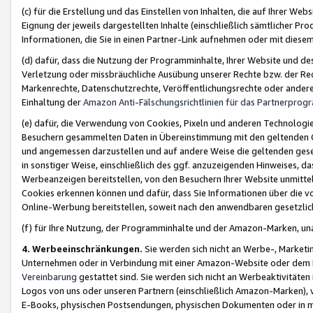
(c) für die Erstellung und das Einstellen von Inhalten, die auf Ihrer We
Eignung der jeweils dargestellten Inhalte (einschließlich sämtlicher 
Informationen, die Sie in einen Partner-Link aufnehmen oder mit diese
(d) dafür, dass die Nutzung der Programminhalte, Ihrer Website und des 
Verletzung oder missbräuchliche Ausübung unserer Rechte bzw. der Recht
Markenrechte, Datenschutzrechte, Veröffentlichungsrechte oder anderer
Einhaltung der
Amazon Anti-Fälschungsrichtlinien für das Partnerpro
(e) dafür, die Verwendung von Cookies, Pixeln und anderen Technologien
Besuchern gesammelten Daten in Übereinstimmung mit den geltenden Ge
und angemessen darzustellen und auf andere Weise die geltenden geset
in sonstiger Weise, einschließlich des ggf. anzuzeigenden Hinweises, d
Werbeanzeigen bereitstellen, von den Besuchern Ihrer Website unmitte
Cookies erkennen können und dafür, dass Sie Informationen über die v
Online-Werbung bereitstellen, soweit nach den anwendbaren gesetzlic
(f) für Ihre Nutzung, der Programminhalte und der Amazon-Marken, u
4. Werbeeinschränkungen.
Sie werden sich nicht an Werbe-, Market
Unternehmen oder in Verbindung mit einer Amazon-Website oder dem Pa
Vereinbarung
gestattet sind. Sie werden sich nicht an Werbeaktivitäten
Logos von uns oder unseren Partnern (einschließlich Amazon-Marken), 
E-Books, physischen Postsendungen, physischen Dokumenten oder in 