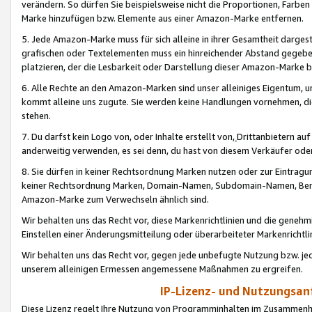
verändern. So dürfen Sie beispielsweise nicht die Proportionen, Farb
Marke hinzufügen bzw. Elemente aus einer Amazon-Marke entfernen.
5. Jede Amazon-Marke muss für sich alleine in ihrer Gesamtheit darge
grafischen oder Textelementen muss ein hinreichender Abstand gegebe
platzieren, der die Lesbarkeit oder Darstellung dieser Amazon-Marke b
6. Alle Rechte an den Amazon-Marken sind unser alleiniges Eigentum, 
kommt alleine uns zugute. Sie werden keine Handlungen vornehmen, 
stehen.
7. Du darfst kein Logo von, oder Inhalte erstellt von,
Drittanbietern au
anderweitig verwenden, es sei denn, du hast von diesem Verkäufer oder
8. Sie dürfen in keiner Rechtsordnung Marken nutzen oder zur Eintragu
keiner Rechtsordnung Marken, Domain-Namen, Subdomain-Namen, Benu
Amazon-Marke zum Verwechseln ähnlich sind.
Wir behalten uns das Recht vor, diese Markenrichtlinien und die gene
Einstellen einer Änderungsmitteilung oder überarbeiteter Markenricht
Wir behalten uns das Recht vor, gegen jede unbefugte Nutzung bzw. jede 
unserem alleinigen Ermessen angemessene Maßnahmen zu ergreifen.
IP-Lizenz- und Nutzungsan
Diese Lizenz regelt Ihre Nutzung von Programminhalten im Zusammen