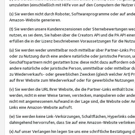
umzuleiten (einschließlich mit Hilfe von auf den Computern der Nutzer i
(s) Sie werden nicht durch Roboter, Softwareprogramme oder auf andere
Amazon-Website generieren.
(t) Sie werden unsere Kundenrezensionen oder Sternebewertungen wed
nutzen, es sei denn, Sie haben über die Creators API und die PA API e
erfüllen die in der Lizenz beschriebenen Voraussetzungen für die Nutzu
(u) Sie werden weder unmittelbar noch mittelbar über Partner-Links P
oder zu Nutzung durch eine andere natürliche oder juristische Person,
Geschäftspartnern nicht gestatten bzw. diese nicht dazu auffordern od
andere natürliche oder juristische Person, unmittelbar oder mittelbar
zu Wiederverkaufs- oder gewerblichen Zwecken (gleich welcher Art) 
auf Ihrer Website zum Wiederverkauf oder für gewerbliche Nutzungen 
(v) Sie werden die URL Ihrer Website, die die Partner-Links enthält b
werden, nicht in einer Weise tarnen, verstecken, manipulieren oder and
nicht mit angemessenem Aufwand in der Lage sind, die Website oder A
Links eine Amazon-Website aufruft.
(w) Sie werden keine Link-Verkürzungen, Schaltflächen, Hyperlinks ode
dahingehend hervorrufen, dass Sie auf eine Amazon-Website verlinken
(x) Auf unser Verlangen hin legen Sie uns eine schriftliche Bestätigung