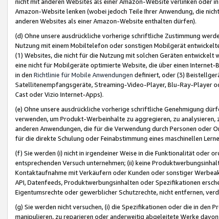
nicht mit anderen Websites als einer Amazon-Website verlinken oder i
Amazon-Website lenken (wobei jedoch Teile Ihrer Anwendung, die nich
anderen Websites als einer Amazon-Website enthalten dürfen).
(d) Ohne unsere ausdrückliche vorherige schriftliche Zustimmung werd
Nutzung mit einem Mobiltelefon oder sonstigen Mobilgerät entwickelt
(1) Websites, die nicht für die Nutzung mit solchen Geräten entwickelt
eine nicht für Mobilgeräte optimierte Website, die über einen Interne
in den
Richtlinie für Mobile Anwendungen
definiert, oder (3) Beistellge
Satellitenempfangsgeräte, Streaming-Video-Player, Blu-Ray-Player ode
Cast oder Vizio Internet-Apps).
(e) Ohne unsere ausdrückliche vorherige schriftliche Genehmigung dürfe
verwenden, um Produkt-Werbeinhalte zu aggregieren, zu analysieren, 
anderen Anwendungen, die für die Verwendung durch Personen oder Or
für die direkte Schulung oder Feinabstimmung eines maschinellen Lern
(f) Sie werden (i) nicht in irgendeiner Weise in die Funktionalität ode
entsprechenden Versuch unternehmen; (ii) keine Produktwerbungsinha
Kontaktaufnahme mit Verkäufern oder Kunden oder sonstiger Werbeaktiv
API, Datenfeeds, Produktwerbungsinhalten oder Spezifikationen erschei
Eigentumsrechte oder gewerblicher Schutzrechte, nicht entfernen, verd
(g) Sie werden nicht versuchen, (i) die Spezifikationen oder die in de
manipulieren, zu reparieren oder anderweitig abgeleitete Werke davon z