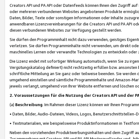
Creators API und PA API oder Datenfeeds können Ihnen den Zugriff auf D
oder mehreren verbundenen Websites angebotenen Produkte ermögliche
Daten, Bilder, Texte oder sonstigen Informationen oder Inhalte zuzugre
anwendbaren Lizenzvereinbarungen für die Creators API und PA API od
diesen verbundenen Websites zur Verfügung gestellt werden.
Sie dürfen den Programminhalt nicht dazu verwenden, geistiges Eigent
verletzen. Sie dürfen Programminhalte nicht verwenden, um direkt ode
maschinelles Lernen oder verwandte Technologien zu entwickeln oder zu
Die Lizenz endet mit sofortiger Wirkung automatisch, wenn Sie zu irg
Vergütungskatalog definiert) nicht rechtzeitig erfüllen bzw. ansonsten
schriftliche Mitteilung an Sie ganz oder teilweise beenden. Sie werden
umgehend einstellen und sämtliche Programminhalte und Amazon-Marke
jeweils verlangt, umgehend von Ihrer Website entfernen und löschen od
2. Voraussetzungen für die Nutzung der Creators API und der P
(a)
Beschreibung
. Im Rahmen dieser Lizenz können wir Ihnen Programmi
• Daten, Bilder, Audio-Dateien, Videos, Logos, Benutzerschnittstellen-
• Textmaterialien, wie beispielsweise Produktinformationen in Textfor
Neben den vorstehenden Produktwerbungsinhalten und dem Zugriff auf 
Zusammenhang mit Creators API und PA API Musterquellcodes und -bibli