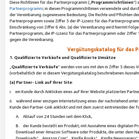
Diese Richtlinien für das Partnerprogramm („
Programmrichtlinien
“)
Partnerprogramm
; in diesen Programmrichtlinien verwendete und durch
der Vereinbarung zugewiesene Bedeutung. Die Rechte und Pflichten de
Partnerprogramm sowie Ziffer 3 der IP-Lizenz für das Partnerprogram
Einschränkung von Ziffer 6 Abs. (a) der Vereinbarung wird hiermit Fol
Partnerprogramm, die IP-Lizenz für das Partnerprogramm oder Ziffer 1
gegen die Vereinbarung.
Vergütungskatalog für das 
1. Qualifizierte Verkäufe und Qualifizierte Umsätze
„
Qualifizierte Verkäufe
“ werden von uns mit den in Ziffer 3 diese
(vorbehaltlich der in diesem Vergütungskatalog beschriebenen Ausnah
(a) Partner- Link auf Ihrer Site
:
i. ein Kunde durch Anklicken eines auf Ihrer Website platzierten Part
ii. während einer einzigen Internetsitzung eines der nachstehend unter (i)
Kunde den Partner-Link anklickt und mit dem zuerst eintretenden der f
A. Ablauf von 24 Stunden seit dem Klick,
B. der Kunde bestellt ein Produkt, mit Ausnahme eines digitalen P
Download einer Amazon Software oder Produkte, die unter dem N
Downloads“, „Amazon Coin“, „Kindle Books“, „Kindle Newspapers“, „