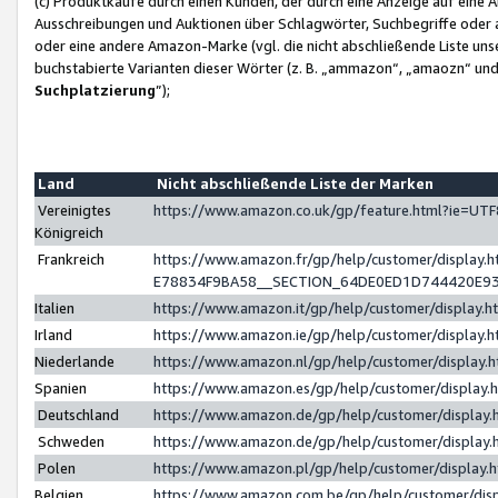
(c) Produktkäufe durch einen Kunden, der durch eine Anzeige auf eine 
Ausschreibungen und Auktionen über Schlagwörter, Suchbegriffe oder 
oder eine andere Amazon-Marke (vgl. die nicht abschließende Liste un
buchstabierte Varianten dieser Wörter (z. B. „ammazon“, „amaozn“ und „
Suchplatzierung
”);
Land
Nicht abschließende Liste der Marken
Vereinigtes
https://www.amazon.co.uk/gp/feature.html?ie=U
Königreich
Frankreich
https://www.amazon.fr/gp/help/customer/displa
E78834F9BA58__SECTION_64DE0ED1D744420E9
Italien
https://www.amazon.it/gp/help/customer/display
Irland
https://www.amazon.ie/gp/help/customer/displa
Niederlande
https://www.amazon.nl/gp/help/customer/display
Spanien
https://www.amazon.es/gp/help/customer/display
Deutschland
https://www.amazon.de/gp/help/customer/displa
Schweden
https://www.amazon.de/gp/help/customer/displa
Polen
https://www.amazon.pl/gp/help/customer/display
Belgien
https://www.amazon.com.be/gp/help/customer/d