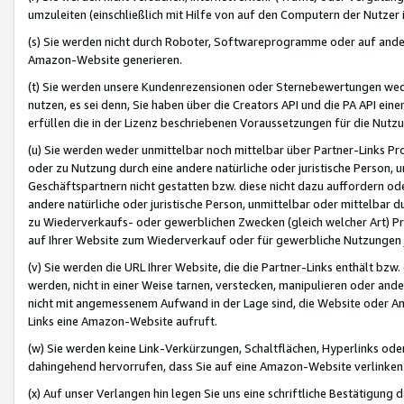
umzuleiten (einschließlich mit Hilfe von auf den Computern der Nutzer i
(s) Sie werden nicht durch Roboter, Softwareprogramme oder auf andere
Amazon-Website generieren.
(t) Sie werden unsere Kundenrezensionen oder Sternebewertungen wed
nutzen, es sei denn, Sie haben über die Creators API und die PA API e
erfüllen die in der Lizenz beschriebenen Voraussetzungen für die Nutzu
(u) Sie werden weder unmittelbar noch mittelbar über Partner-Links P
oder zu Nutzung durch eine andere natürliche oder juristische Person,
Geschäftspartnern nicht gestatten bzw. diese nicht dazu auffordern od
andere natürliche oder juristische Person, unmittelbar oder mittelbar
zu Wiederverkaufs- oder gewerblichen Zwecken (gleich welcher Art) 
auf Ihrer Website zum Wiederverkauf oder für gewerbliche Nutzungen 
(v) Sie werden die URL Ihrer Website, die die Partner-Links enthält b
werden, nicht in einer Weise tarnen, verstecken, manipulieren oder and
nicht mit angemessenem Aufwand in der Lage sind, die Website oder A
Links eine Amazon-Website aufruft.
(w) Sie werden keine Link-Verkürzungen, Schaltflächen, Hyperlinks ode
dahingehend hervorrufen, dass Sie auf eine Amazon-Website verlinken
(x) Auf unser Verlangen hin legen Sie uns eine schriftliche Bestätigung