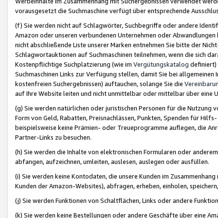
Werbeinhalte im Zusammenhang mit Suchergebnissen verwendet werden,
vorausgesetzt die Suchmaschine verfügt über entsprechende Ausschlu
(f) Sie werden nicht auf Schlagwörter, Suchbegriffe oder andere Ident
Amazon oder unseren verbundenen Unternehmen oder Abwandlungen bzw
nicht abschließende Liste unserer Marken entnehmen Sie bitte der Nich
Schlagwortauktionen auf Suchmaschinen teilnehmen, wenn die sich da
Kostenpflichtige Suchplatzierung (wie im
Vergütungskatalog
definiert
Suchmaschinen Links zur Verfügung stellen, damit Sie bei allgemeinen I
kostenfreien Suchergebnissen) auftauchen, solange Sie die
Vereinbaru
auf Ihre Website leiten und nicht unmittelbar oder mittelbar über eine
(g) Sie werden natürlichen oder juristischen Personen für die Nutzung 
Form von Geld, Rabatten, Preisnachlässen, Punkten, Spenden für Hilfs
beispielsweise keine Prämien- oder Treueprogramme auflegen, die Anrei
Partner-Links zu besuchen.
(h) Sie werden die Inhalte von elektronischen Formularen oder anderem M
abfangen, aufzeichnen, umleiten, auslesen, auslegen oder ausfüllen.
(i) Sie werden keine Kontodaten, die unsere Kunden im Zusammenhang 
Kunden der Amazon-Websites), abfragen, erheben, einholen, speichern,
(j) Sie werden Funktionen von Schaltflächen, Links oder andere Funkti
(k) Sie werden keine Bestellungen oder andere Geschäfte über eine Ama