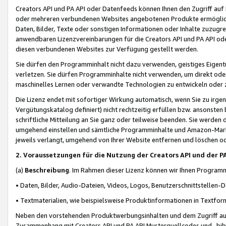
Creators API und PA API oder Datenfeeds können Ihnen den Zugriff auf D
oder mehreren verbundenen Websites angebotenen Produkte ermögliche
Daten, Bilder, Texte oder sonstigen Informationen oder Inhalte zuzugre
anwendbaren Lizenzvereinbarungen für die Creators API und PA API od
diesen verbundenen Websites zur Verfügung gestellt werden.
Sie dürfen den Programminhalt nicht dazu verwenden, geistiges Eigent
verletzen. Sie dürfen Programminhalte nicht verwenden, um direkt ode
maschinelles Lernen oder verwandte Technologien zu entwickeln oder zu
Die Lizenz endet mit sofortiger Wirkung automatisch, wenn Sie zu irg
Vergütungskatalog definiert) nicht rechtzeitig erfüllen bzw. ansonsten
schriftliche Mitteilung an Sie ganz oder teilweise beenden. Sie werden
umgehend einstellen und sämtliche Programminhalte und Amazon-Marke
jeweils verlangt, umgehend von Ihrer Website entfernen und löschen od
2. Voraussetzungen für die Nutzung der Creators API und der P
(a)
Beschreibung
. Im Rahmen dieser Lizenz können wir Ihnen Programmi
• Daten, Bilder, Audio-Dateien, Videos, Logos, Benutzerschnittstellen-
• Textmaterialien, wie beispielsweise Produktinformationen in Textfor
Neben den vorstehenden Produktwerbungsinhalten und dem Zugriff auf 
Zusammenhang mit Creators API und PA API Musterquellcodes und -bibli