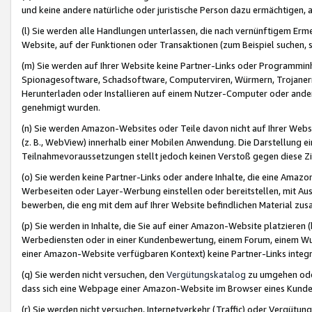
und keine andere natürliche oder juristische Person dazu ermächtigen, a
(l) Sie werden alle Handlungen unterlassen, die nach vernünftigem Erme
Website, auf der Funktionen oder Transaktionen (zum Beispiel suchen, s
(m) Sie werden auf Ihrer Website keine Partner-Links oder Programmin
Spionagesoftware, Schadsoftware, Computerviren, Würmern, Trojaner
Herunterladen oder Installieren auf einem Nutzer-Computer oder ande
genehmigt wurden.
(n) Sie werden Amazon-Websites oder Teile davon nicht auf Ihrer Websi
(z. B., WebView) innerhalb einer Mobilen Anwendung. Die Darstellung ein
Teilnahmevoraussetzungen stellt jedoch keinen Verstoß gegen diese Zif
(o) Sie werden keine Partner-Links oder andere Inhalte, die eine Am
Werbeseiten oder Layer-Werbung einstellen oder bereitstellen, mit Au
bewerben, die eng mit dem auf Ihrer Website befindlichen Material z
(p) Sie werden in Inhalte, die Sie auf einer Amazon-Website platzier
Werbediensten oder in einer Kundenbewertung, einem Forum, einem Wun
einer Amazon-Website verfügbaren Kontext) keine Partner-Links integr
(q) Sie werden nicht versuchen, den
Vergütungskatalog
zu umgehen oder
dass sich eine Webpage einer Amazon-Website im Browser eines Kunden 
(r) Sie werden nicht versuchen, Internetverkehr (Traffic) oder Vergü