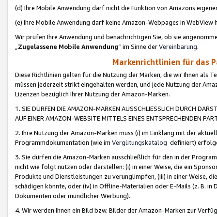
(d) Ihre Mobile Anwendung darf nicht die Funktion von Amazons eige
(e) Ihre Mobile Anwendung darf keine Amazon-Webpages in WebView 
Wir prüfen Ihre Anwendung und benachrichtigen Sie, ob sie angenomm
„
Zugelassene Mobile Anwendung
“ im Sinne der
Vereinbarung
.
Markenrichtlinien für das 
Diese Richtlinien gelten für die Nutzung der Marken, die wir Ihnen als 
müssen jederzeit strikt eingehalten werden, und jede Nutzung der Ama
Lizenzen bezüglich Ihrer Nutzung der Amazon-Marken.
1. SIE DÜRFEN DIE AMAZON-MARKEN AUSSCHLIESSLICH DURCH DARS
AUF EINER AMAZON-WEBSITE MITTELS EINES ENTSPRECHENDEN PART
2. Ihre Nutzung der Amazon-Marken muss (i) im Einklang mit der aktuells
Programmdokumentation (wie im
Vergütungskatalog
definiert) erfolg
3. Sie dürfen die Amazon-Marken ausschließlich für den in der Progr
nicht wie folgt nutzen oder darstellen: (i) in einer Weise, die ein Spo
Produkte und Dienstleistungen zu verunglimpfen, (iii) in einer Weise
schädigen könnte, oder (iv) in Offline-Materialien oder E-Mails (z. B.
Dokumenten oder mündlicher Werbung).
4. Wir werden Ihnen ein Bild bzw. Bilder der Amazon-Marken zur Verfüg