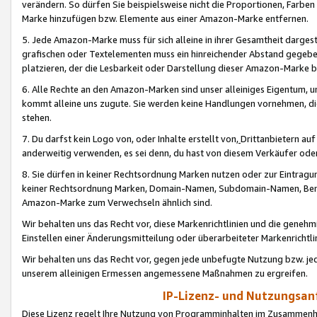
verändern. So dürfen Sie beispielsweise nicht die Proportionen, Farb
Marke hinzufügen bzw. Elemente aus einer Amazon-Marke entfernen.
5. Jede Amazon-Marke muss für sich alleine in ihrer Gesamtheit darge
grafischen oder Textelementen muss ein hinreichender Abstand gegebe
platzieren, der die Lesbarkeit oder Darstellung dieser Amazon-Marke b
6. Alle Rechte an den Amazon-Marken sind unser alleiniges Eigentum, 
kommt alleine uns zugute. Sie werden keine Handlungen vornehmen, 
stehen.
7. Du darfst kein Logo von, oder Inhalte erstellt von,
Drittanbietern au
anderweitig verwenden, es sei denn, du hast von diesem Verkäufer oder
8. Sie dürfen in keiner Rechtsordnung Marken nutzen oder zur Eintragu
keiner Rechtsordnung Marken, Domain-Namen, Subdomain-Namen, Benu
Amazon-Marke zum Verwechseln ähnlich sind.
Wir behalten uns das Recht vor, diese Markenrichtlinien und die gene
Einstellen einer Änderungsmitteilung oder überarbeiteter Markenricht
Wir behalten uns das Recht vor, gegen jede unbefugte Nutzung bzw. jede 
unserem alleinigen Ermessen angemessene Maßnahmen zu ergreifen.
IP-Lizenz- und Nutzungsan
Diese Lizenz regelt Ihre Nutzung von Programminhalten im Zusammen