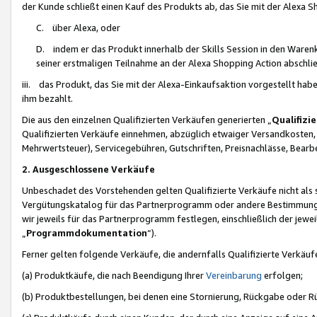
der Kunde schließt einen Kauf des Produkts ab, das Sie mit der Alexa 
C. über Alexa, oder
D. indem er das Produkt innerhalb der Skills Session in den Waren
seiner erstmaligen Teilnahme an der Alexa Shopping Action abschlie
iii. das Produkt, das Sie mit der Alexa-Einkaufsaktion vorgestellt ha
ihm bezahlt.
Die aus den einzelnen Qualifizierten Verkäufen generierten „
Qualifizi
Qualifizierten Verkäufe einnehmen, abzüglich etwaiger Versandkosten
Mehrwertsteuer), Servicegebühren, Gutschriften, Preisnachlässe, Bear
2. Ausgeschlossene Verkäufe
Unbeschadet des Vorstehenden gelten Qualifizierte Verkäufe nicht als
Vergütungskatalog für das Partnerprogramm oder andere Bestimmungen,
wir jeweils für das Partnerprogramm festlegen, einschließlich der jewe
„
Programmdokumentation
“).
Ferner gelten folgende Verkäufe, die andernfalls Qualifizierte Verkä
(a) Produktkäufe, die nach Beendigung Ihrer
Vereinbarung
erfolgen;
(b) Produktbestellungen, bei denen eine Stornierung, Rückgabe oder R