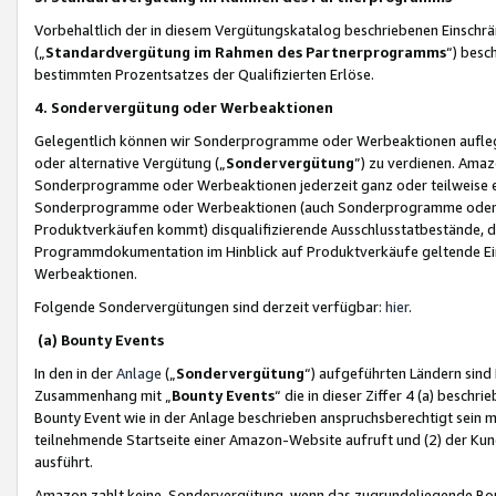
Vorbehaltlich der in diesem Vergütungskatalog beschriebenen Einschr
(„
Standardvergütung im Rahmen des Partnerprogramms
“) besc
bestimmten Prozentsatzes der Qualifizierten Erlöse.
4. Sondervergütung oder Werbeaktionen
Gelegentlich können wir Sonderprogramme oder Werbeaktionen auflegen,
oder alternative Vergütung („
Sondervergütung
”) zu verdienen. Amazo
Sonderprogramme oder Werbeaktionen jederzeit ganz oder teilweise einz
Sonderprogramme oder Werbeaktionen (auch Sonderprogramme oder We
Produktverkäufen kommt) disqualifizierende Ausschlusstatbestände, di
Programmdokumentation im Hinblick auf Produktverkäufe geltende E
Werbeaktionen.
Folgende Sondervergütungen sind derzeit verfügbar:
hier
.
(a) Bounty Events
In den in der
Anlage
(„
Sondervergütung
“) aufgeführten Ländern sind
Zusammenhang mit „
Bounty Events
“ die in dieser Ziffer 4 (a) besch
Bounty Event wie in der Anlage beschrieben anspruchsberechtigt sein mu
teilnehmende Startseite einer Amazon-Website aufruft und (2) der Kun
ausführt.
Amazon zahlt keine Sondervergütung, wenn das zugrundeliegende Boun