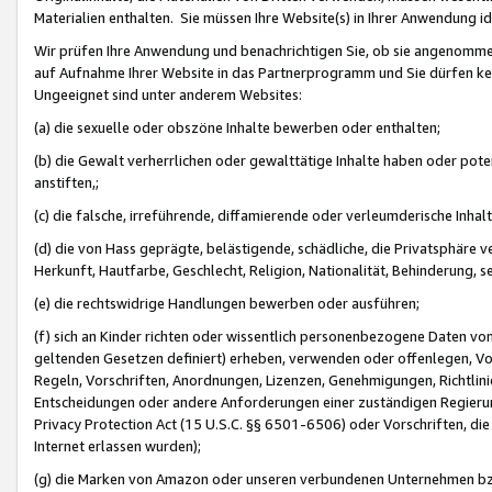
Materialien enthalten. Sie müssen Ihre Website(s) in Ihrer Anwendung ide
Wir prüfen Ihre Anwendung und benachrichtigen Sie, ob sie angenommen
auf Aufnahme Ihrer Website in das Partnerprogramm und Sie dürfen kei
Ungeeignet sind unter anderem Websites:
(a) die sexuelle oder obszöne Inhalte bewerben oder enthalten;
(b) die Gewalt verherrlichen oder gewalttätige Inhalte haben oder pot
anstiften,;
(c) die falsche, irreführende, diffamierende oder verleumderische Inha
(d) die von Hass geprägte, belästigende, schädliche, die Privatsphäre v
Herkunft, Hautfarbe, Geschlecht, Religion, Nationalität, Behinderung, 
(e) die rechtswidrige Handlungen bewerben oder ausführen;
(f) sich an Kinder richten oder wissentlich personenbezogene Daten vo
geltenden Gesetzen definiert) erheben, verwenden oder offenlegen, Vo
Regeln, Vorschriften, Anordnungen, Lizenzen, Genehmigungen, Richtlini
Entscheidungen oder andere Anforderungen einer zuständigen Regierung
Privacy Protection Act (15 U.S.C. §§ 6501-6506) oder Vorschriften, di
Internet erlassen wurden);
(g) die Marken von Amazon oder unseren verbundenen Unternehmen b