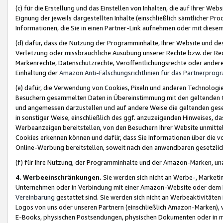
(c) für die Erstellung und das Einstellen von Inhalten, die auf Ihrer We
Eignung der jeweils dargestellten Inhalte (einschließlich sämtlicher 
Informationen, die Sie in einen Partner-Link aufnehmen oder mit diese
(d) dafür, dass die Nutzung der Programminhalte, Ihrer Website und des 
Verletzung oder missbräuchliche Ausübung unserer Rechte bzw. der Recht
Markenrechte, Datenschutzrechte, Veröffentlichungsrechte oder anderer
Einhaltung der
Amazon Anti-Fälschungsrichtlinien für das Partnerpro
(e) dafür, die Verwendung von Cookies, Pixeln und anderen Technologien
Besuchern gesammelten Daten in Übereinstimmung mit den geltenden Ge
und angemessen darzustellen und auf andere Weise die geltenden geset
in sonstiger Weise, einschließlich des ggf. anzuzeigenden Hinweises, d
Werbeanzeigen bereitstellen, von den Besuchern Ihrer Website unmitte
Cookies erkennen können und dafür, dass Sie Informationen über die v
Online-Werbung bereitstellen, soweit nach den anwendbaren gesetzlic
(f) für Ihre Nutzung, der Programminhalte und der Amazon-Marken, u
4. Werbeeinschränkungen.
Sie werden sich nicht an Werbe-, Market
Unternehmen oder in Verbindung mit einer Amazon-Website oder dem Pa
Vereinbarung
gestattet sind. Sie werden sich nicht an Werbeaktivitäten
Logos von uns oder unseren Partnern (einschließlich Amazon-Marken), 
E-Books, physischen Postsendungen, physischen Dokumenten oder in 