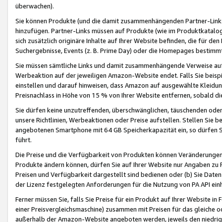
überwachen).
Sie können Produkte (und die damit zusammenhängenden Partner-Links)
hinzufügen. Partner-Links müssen auf Produkte (wie im Produktkatalog de
sich zusätzlich originäre Inhalte auf Ihrer Website befinden, die für 
Suchergebnisse, Events (z. B. Prime Day) oder die Homepages bestimmte
Sie müssen sämtliche Links und damit zusammenhängende Verweise auf z
Werbeaktion auf der jeweiligen Amazon-Website endet. Falls Sie beisp
einstellen und darauf hinweisen, dass Amazon auf ausgewählte Kleidun
Preisnachlass in Höhe von 15 % von Ihrer Website entfernen, sobald di
Sie dürfen keine unzutreffenden, überschwänglichen, täuschenden od
unsere Richtlinien, Werbeaktionen oder Preise aufstellen. Stellen Sie 
angebotenen Smartphone mit 64 GB Speicherkapazität ein, so dürfen S
führt.
Die Preise und die Verfügbarkeit von Produkten können Veränderungen 
Produkte ändern können, dürfen Sie auf Ihrer Website nur Angaben zu P
Preisen und Verfügbarkeit dargestellt sind bedienen oder (b) Sie Daten
der Lizenz festgelegten Anforderungen für die Nutzung von PA API einh
Ferner müssen Sie, falls Sie Preise für ein Produkt auf Ihrer Website in 
einer Preisvergleichsmaschine) zusammen mit Preisen für das gleiche o
außerhalb der Amazon-Website angeboten werden, jeweils den niedrigst