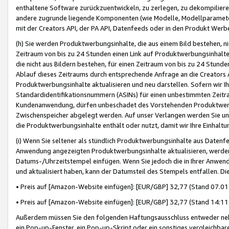
enthaltene Software zurückzuentwickeln, zu zerlegen, zu dekompilier
andere zugrunde liegende Komponenten (wie Modelle, Modellparameter
mit der Creators API, der PA API, Datenfeeds oder in den Produkt Werb
(h) Sie werden Produktwerbungsinhalte, die aus einem Bild bestehen, ni
Zeitraum von bis zu 24 Stunden einen Link auf Produktwerbungsinhalte
die nicht aus Bildern bestehen, für einen Zeitraum von bis zu 24 Stund
Ablauf dieses Zeitraums durch entsprechende Anfrage an die Creators 
Produktwerbungsinhalte aktualisieren und neu darstellen. Sofern wir Ih
Standardidentifikationsnummern (ASINs) für einen unbestimmten Zeitra
Kundenanwendung, dürfen unbeschadet des Vorstehenden Produktwerbu
Zwischenspeicher abgelegt werden. Auf unser Verlangen werden Sie un
die Produktwerbungsinhalte enthält oder nutzt, damit wir Ihre Einhalt
(i) Wenn Sie seltener als stündlich Produktwerbungsinhalte aus Datenfe
Anwendung angezeigten Produktwerbungsinhalte aktualisieren, werden 
Datums-/Uhrzeitstempel einfügen. Wenn Sie jedoch die in Ihrer Anwe
und aktualisiert haben, kann der Datumsteil des Stempels entfallen. Dies
• Preis auf [Amazon-Website einfügen]: [EUR/GBP] 32,77 (Stand 07.01.
• Preis auf [Amazon-Website einfügen]: [EUR/GBP] 32,77 (Stand 14:11 
Außerdem müssen Sie den folgenden Haftungsausschluss entweder neb
ein Pop-up-Fenster, ein Pop-up-Skript oder ein sonstiges vergleichba