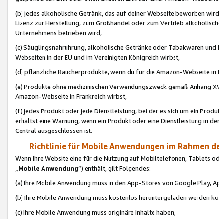
(b) jedes alkoholische Getränk, das auf deiner Webseite beworben wird
Lizenz zur Herstellung, zum Großhandel oder zum Vertrieb alkoholisch
Unternehmens betrieben wird,
(c) Säuglingsnahruhrung, alkoholische Getränke oder Tabakwaren und E
Webseiten in der EU und im Vereinigten Königreich wirbst,
(d) pflanzliche Raucherprodukte, wenn du für die Amazon-Webseite in B
(e) Produkte ohne medizinischen Verwendungszweck gemäß Anhang XVI 
Amazon-Webseite in Frankreich wirbst,
(f) jedes Produkt oder jede Dienstleistung, bei der es sich um ein Prod
erhältst eine Warnung, wenn ein Produkt oder eine Dienstleistung in de
Central ausgeschlossen ist.
Richtlinie für Mobile Anwendungen im Rahmen de
Wenn Ihre Website eine für die Nutzung auf Mobiltelefonen, Tablets 
„
Mobile Anwendung
“) enthält, gilt Folgendes:
(a) Ihre Mobile Anwendung muss in den App-Stores von Google Play, A
(b) Ihre Mobile Anwendung muss kostenlos heruntergeladen werden könn
(c) Ihre Mobile Anwendung muss originäre Inhalte haben,