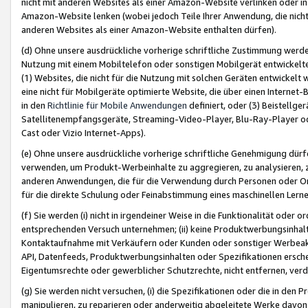
nicht mit anderen Websites als einer Amazon-Website verlinken oder i
Amazon-Website lenken (wobei jedoch Teile Ihrer Anwendung, die nich
anderen Websites als einer Amazon-Website enthalten dürfen).
(d) Ohne unsere ausdrückliche vorherige schriftliche Zustimmung werd
Nutzung mit einem Mobiltelefon oder sonstigen Mobilgerät entwickelt
(1) Websites, die nicht für die Nutzung mit solchen Geräten entwickelt
eine nicht für Mobilgeräte optimierte Website, die über einen Interne
in den
Richtlinie für Mobile Anwendungen
definiert, oder (3) Beistellge
Satellitenempfangsgeräte, Streaming-Video-Player, Blu-Ray-Player ode
Cast oder Vizio Internet-Apps).
(e) Ohne unsere ausdrückliche vorherige schriftliche Genehmigung dürfe
verwenden, um Produkt-Werbeinhalte zu aggregieren, zu analysieren, 
anderen Anwendungen, die für die Verwendung durch Personen oder Or
für die direkte Schulung oder Feinabstimmung eines maschinellen Lern
(f) Sie werden (i) nicht in irgendeiner Weise in die Funktionalität ode
entsprechenden Versuch unternehmen; (ii) keine Produktwerbungsinha
Kontaktaufnahme mit Verkäufern oder Kunden oder sonstiger Werbeaktiv
API, Datenfeeds, Produktwerbungsinhalten oder Spezifikationen erschei
Eigentumsrechte oder gewerblicher Schutzrechte, nicht entfernen, verd
(g) Sie werden nicht versuchen, (i) die Spezifikationen oder die in de
manipulieren, zu reparieren oder anderweitig abgeleitete Werke davon z