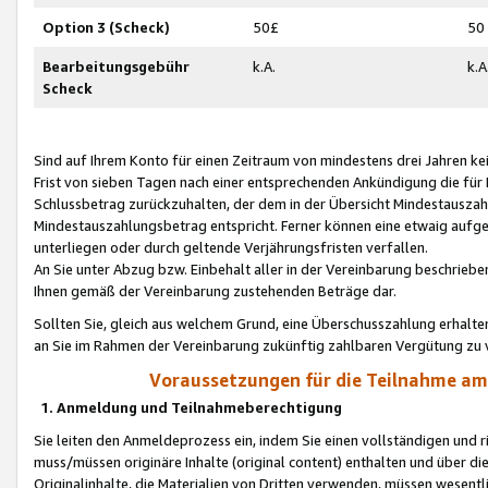
Option 3 (Scheck)
50£
50
Bearbeitungsgebühr
k.A.
k.A
Scheck
Sind auf Ihrem Konto für einen Zeitraum von mindestens drei Jahren kein
Frist von sieben Tagen nach einer entsprechenden Ankündigung die für
Schlussbetrag zurückzuhalten, der dem in der Übersicht Mindestausz
Mindestauszahlungsbetrag entspricht. Ferner können eine etwaig aufg
unterliegen oder durch geltende Verjährungsfristen verfallen.
An Sie unter Abzug bzw. Einbehalt aller in der Vereinbarung beschrieb
Ihnen gemäß der Vereinbarung zustehenden Beträge dar.
Sollten Sie, gleich aus welchem Grund, eine Überschusszahlung erhalte
an Sie im Rahmen der Vereinbarung zukünftig zahlbaren Vergütung zu 
Voraussetzungen für die Teilnahme a
1. Anmeldung und Teilnahmeberechtigung
Sie leiten den Anmeldeprozess ein, indem Sie einen vollständigen und 
muss/müssen originäre Inhalte (original content) enthalten und über d
Originalinhalte, die Materialien von Dritten verwenden, müssen wese