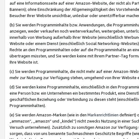
auf eine Informationsseite auf einer Amazon-Website, der nicht als Part
Bannern); ohne Einschränkung der Allgemeingültigkeit des Vorstehende
Besucher Ihrer Website unsichtbar, unlesbar oder unentzifferbar mache
(b) Sie werden Programminhalte bzw. Anwendungen, die Programminhalt
anzeigen, weder verkaufen noch weiterverkaufen, weitergeben, unterli
innerhalb von Werbung außerhalb Ihrer Website (einschließlich Werbun
Website oder einem Dienst (einschließlich Social Networking-Website
Rechte an den Programminhalten oder auf die Programminhalte an eine a
übertragen müssten, und Sie werden keine mit Ihrem Partner-Tag formati
Ihre Website ist.
(c) Sie werden Programminhalte, die nicht mehr auf einer Amazon-Websit
mehr zur Nutzung zur Verfügung stehen, umgehend von Ihrer Website e
(d) Sie werden keine Programminhalte, einschließlich in den Programmin
eine Person bzw. ein Unternehmen ein bestimmtes Produkt, eine Dienstle
geschäftlichen Beziehung oder Verbindung zu diesen steht (einschließli
Programminhalten).
(e) Sie werden Amazon-Marken (wie in den
Markenrichtlinien
definiert) 
„ammazon“, „amaozn“ und „kindel“) nicht zwecks Nutzung in einer Suc
Versuch unternehmen). Zusätzlich zu sonstigen Amazon zur Verfügung 
sorgen, dass von uns benannte Suchmaschinen Geschützte Begriffe (wie 