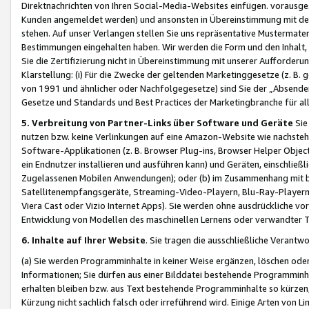
Direktnachrichten von Ihren Social-Media-Websites einfügen. vorausg
Kunden angemeldet werden) und ansonsten in Übereinstimmung mit der
stehen. Auf unser Verlangen stellen Sie uns repräsentative Mustermater
Bestimmungen eingehalten haben. Wir werden die Form und den Inhalt, di
Sie die Zertifizierung nicht in Übereinstimmung mit unserer Aufforderu
Klarstellung: (i) Für die Zwecke der geltenden Marketinggesetze (z. 
von 1991 und ähnlicher oder Nachfolgegesetze) sind Sie der „Absender“ j
Gesetze und Standards und Best Practices der Marketingbranche für 
5. Verbreitung von Partner-Links über Software und Geräte
Sie
nutzen bzw. keine Verlinkungen auf eine Amazon-Website wie nachsteh
Software-Applikationen (z. B. Browser Plug-ins, Browser Helper Objec
ein Endnutzer installieren und ausführen kann) und Geräten, einschlie
Zugelassenen Mobilen Anwendungen); oder (b) im Zusammenhang mit bzw.
Satellitenempfangsgeräte, Streaming-Video-Playern, Blu-Ray-Playern 
Viera Cast oder Vizio Internet Apps). Sie werden ohne ausdrückliche v
Entwicklung von Modellen des maschinellen Lernens oder verwandter 
6. Inhalte auf Ihrer Website
. Sie tragen die ausschließliche Verantwo
(a) Sie werden Programminhalte in keiner Weise ergänzen, löschen oder
Informationen; Sie dürfen aus einer Bilddatei bestehende Programminhal
erhalten bleiben bzw. aus Text bestehende Programminhalte so kürzen, 
Kürzung nicht sachlich falsch oder irreführend wird. Einige Arten von L