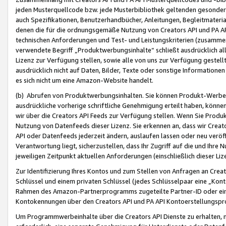
jeden Musterquellcode bzw. jede Musterbibliothek geltenden gesonder
auch Spezifikationen, Benutzerhandbücher, Anleitungen, Begleitmaterial
denen die für die ordnungsgemäße Nutzung von Creators API und PA A
technischen Anforderungen und Test- und Leistungskriterien (zusammen
verwendete Begriff „Produktwerbungsinhalte“ schließt ausdrücklich al
Lizenz zur Verfügung stellen, sowie alle von uns zur Verfügung gestel
ausdrücklich nicht auf Daten, Bilder, Texte oder sonstige Informatione
es sich nicht um eine Amazon-Website handelt.
(b) Abrufen von Produktwerbungsinhalten. Sie können Produkt-Werbein
ausdrückliche vorherige schriftliche Genehmigung erteilt haben, könn
wir über die Creators API Feeds zur Verfügung stellen. Wenn Sie Produk
Nutzung von Datenfeeds dieser Lizenz. Sie erkennen an, dass wir Creat
API oder Datenfeeds jederzeit ändern, auslaufen lassen oder neu veröffe
Verantwortung liegt, sicherzustellen, dass Ihr Zugriff auf die und Ihr
jeweiligen Zeitpunkt aktuellen Anforderungen (einschließlich dieser Liz
Zur Identifizierung Ihres Kontos und zum Stellen von Anfragen an Crea
Schlüssel und einem privaten Schlüssel (jedes Schlüsselpaar eine „Kon
Rahmen des Amazon-Partnerprogramms zugeteilte Partner-ID oder ein
Kontokennungen über den Creators API und PA API Kontoerstellungspro
Um Programmwerbeinhalte über die Creators API Dienste zu erhalten, m