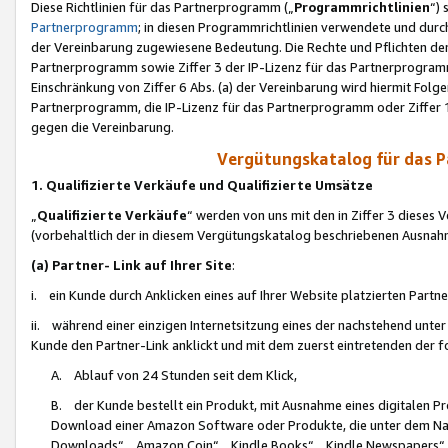
Diese Richtlinien für das Partnerprogramm („
Programmrichtlinien
“)
Partnerprogramm
; in diesen Programmrichtlinien verwendete und durch
der Vereinbarung zugewiesene Bedeutung. Die Rechte und Pflichten de
Partnerprogramm sowie Ziffer 3 der IP-Lizenz für das Partnerprogram
Einschränkung von Ziffer 6 Abs. (a) der Vereinbarung wird hiermit Fol
Partnerprogramm, die IP-Lizenz für das Partnerprogramm oder Ziffer 1
gegen die Vereinbarung.
Vergütungskatalog für das 
1. Qualifizierte Verkäufe und Qualifizierte Umsätze
„
Qualifizierte Verkäufe
“ werden von uns mit den in Ziffer 3 diese
(vorbehaltlich der in diesem Vergütungskatalog beschriebenen Ausnah
(a) Partner- Link auf Ihrer Site
:
i. ein Kunde durch Anklicken eines auf Ihrer Website platzierten Part
ii. während einer einzigen Internetsitzung eines der nachstehend unter (i)
Kunde den Partner-Link anklickt und mit dem zuerst eintretenden der f
A. Ablauf von 24 Stunden seit dem Klick,
B. der Kunde bestellt ein Produkt, mit Ausnahme eines digitalen P
Download einer Amazon Software oder Produkte, die unter dem N
Downloads“, „Amazon Coin“, „Kindle Books“, „Kindle Newspapers“, „