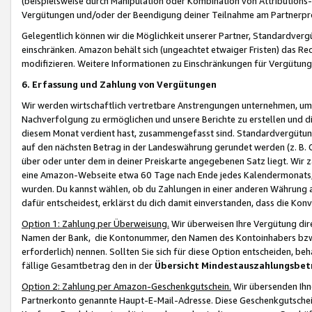
(beispielsweise durch Manipulation oder Kombination von Attributions-
Vergütungen und/oder der Beendigung deiner Teilnahme am Partnerp
Gelegentlich können wir die Möglichkeit unserer Partner, Standardv
einschränken. Amazon behält sich (ungeachtet etwaiger Fristen) das Re
modifizieren. Weitere Informationen zu Einschränkungen für Vergütung
6. Erfassung und Zahlung von Vergütungen
Wir werden wirtschaftlich vertretbare Anstrengungen unternehmen, um 
Nachverfolgung zu ermöglichen und unsere Berichte zu erstellen und di
diesem Monat verdient hast, zusammengefasst sind. Standardvergütung
auf den nächsten Betrag in der Landeswährung gerundet werden (z. B. C
über oder unter dem in deiner Preiskarte angegebenen Satz liegt. Wir
eine Amazon-Webseite etwa 60 Tage nach Ende jedes Kalendermonats, i
wurden. Du kannst wählen, ob du Zahlungen in einer anderen Währung
dafür entscheidest, erklärst du dich damit einverstanden, dass die K
Option 1: Zahlung per Überweisung.
Wir überweisen Ihre Vergütung dir
Namen der Bank, die Kontonummer, den Namen des Kontoinhabers bzw. a
erforderlich) nennen. Sollten Sie sich für diese Option entscheiden, be
fällige Gesamtbetrag den in der
Übersicht Mindestauszahlungsbet
Option 2: Zahlung per Amazon-Geschenkgutschein.
Wir übersenden Ihne
Partnerkonto genannte Haupt-E-Mail-Adresse. Diese Geschenkgutschei