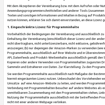
Mit dem Akzeptieren der Vereinbarung bzw. mit dem Aufrufen oder Nutz
Anwendungsprogrammierschnittstellen und anderer Tools (zusammen die
Texten und sonstigen Informationen und Inhalten in Bezug auf Produkte
nutzen können, erklären Sie sich damit einverstanden, an diese Lizenz 
1. Eingeschränkte Lizenz für Programminhalte
Vorbehaltlich der Bedingungen der Vereinbarung und ausschließlich z
Einhaltung der Vereinbarung (einschließlich dieser Lizenz und der ande
nicht übertragbare, nicht unterlizenzierbare, nicht exklusive, gebühren
anzuzeigen; (b) nur diejenigen der Amazon-Marken zu verwenden (wie in 
Programminhalte, ausschließlich auf Ihrer Website und in Übereinstimmu
API, Datenfeeds und Produkt-Werbeinhalte ausschließlich gemäß den Spe
Kopieren oder andere Verwenden von Programminhalten zugunsten Dri
Sammeln und Extrahieren von Daten. Zur Klarstellung: Zu den Program
Sie werden Programminhalte ausschließlich nach Maßgabe der Besti
hiermit eingeräumten Lizenz nutzen. Unbeschadet des Vorstehenden we
Umsätze auf eine Amazon-Website zu leiten, und werden Programminhal
Verbindung mit Programminhalten Besucher auf andere Websites als ein
unmittelbarem Zusammenhang mit den Programminhalten stehen, Links z
Nutzung der Programminhalte ausschließlich mit der betreffenden Pr
nicht mit einer anderen Webpage verlinken.