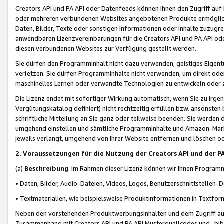
Creators API und PA API oder Datenfeeds können Ihnen den Zugriff auf D
oder mehreren verbundenen Websites angebotenen Produkte ermögliche
Daten, Bilder, Texte oder sonstigen Informationen oder Inhalte zuzugre
anwendbaren Lizenzvereinbarungen für die Creators API und PA API od
diesen verbundenen Websites zur Verfügung gestellt werden.
Sie dürfen den Programminhalt nicht dazu verwenden, geistiges Eigent
verletzen. Sie dürfen Programminhalte nicht verwenden, um direkt ode
maschinelles Lernen oder verwandte Technologien zu entwickeln oder zu
Die Lizenz endet mit sofortiger Wirkung automatisch, wenn Sie zu irg
Vergütungskatalog definiert) nicht rechtzeitig erfüllen bzw. ansonsten
schriftliche Mitteilung an Sie ganz oder teilweise beenden. Sie werden
umgehend einstellen und sämtliche Programminhalte und Amazon-Marke
jeweils verlangt, umgehend von Ihrer Website entfernen und löschen od
2. Voraussetzungen für die Nutzung der Creators API und der P
(a)
Beschreibung
. Im Rahmen dieser Lizenz können wir Ihnen Programmi
• Daten, Bilder, Audio-Dateien, Videos, Logos, Benutzerschnittstellen-
• Textmaterialien, wie beispielsweise Produktinformationen in Textfor
Neben den vorstehenden Produktwerbungsinhalten und dem Zugriff auf 
Zusammenhang mit Creators API und PA API Musterquellcodes und -bibli