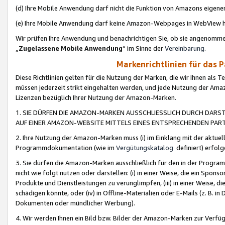
(d) Ihre Mobile Anwendung darf nicht die Funktion von Amazons eige
(e) Ihre Mobile Anwendung darf keine Amazon-Webpages in WebView 
Wir prüfen Ihre Anwendung und benachrichtigen Sie, ob sie angenomm
„
Zugelassene Mobile Anwendung
“ im Sinne der
Vereinbarung
.
Markenrichtlinien für das 
Diese Richtlinien gelten für die Nutzung der Marken, die wir Ihnen als 
müssen jederzeit strikt eingehalten werden, und jede Nutzung der Ama
Lizenzen bezüglich Ihrer Nutzung der Amazon-Marken.
1. SIE DÜRFEN DIE AMAZON-MARKEN AUSSCHLIESSLICH DURCH DARS
AUF EINER AMAZON-WEBSITE MITTELS EINES ENTSPRECHENDEN PART
2. Ihre Nutzung der Amazon-Marken muss (i) im Einklang mit der aktuells
Programmdokumentation (wie im
Vergütungskatalog
definiert) erfolg
3. Sie dürfen die Amazon-Marken ausschließlich für den in der Progr
nicht wie folgt nutzen oder darstellen: (i) in einer Weise, die ein Spo
Produkte und Dienstleistungen zu verunglimpfen, (iii) in einer Weise
schädigen könnte, oder (iv) in Offline-Materialien oder E-Mails (z. B.
Dokumenten oder mündlicher Werbung).
4. Wir werden Ihnen ein Bild bzw. Bilder der Amazon-Marken zur Verfüg