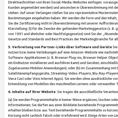
Direktnachrichten von Ihren Social-Media-Websites einfügen. vorausg
Kunden angemeldet werden) und ansonsten in Übereinstimmung mit der
stehen. Auf unser Verlangen stellen Sie uns repräsentative Mustermater
Bestimmungen eingehalten haben. Wir werden die Form und den Inhalt, di
Sie die Zertifizierung nicht in Übereinstimmung mit unserer Aufforderu
Klarstellung: (i) Für die Zwecke der geltenden Marketinggesetze (z. 
von 1991 und ähnlicher oder Nachfolgegesetze) sind Sie der „Absender“ j
Gesetze und Standards und Best Practices der Marketingbranche für 
5. Verbreitung von Partner-Links über Software und Geräte
Sie
nutzen bzw. keine Verlinkungen auf eine Amazon-Website wie nachsteh
Software-Applikationen (z. B. Browser Plug-ins, Browser Helper Objec
ein Endnutzer installieren und ausführen kann) und Geräten, einschlie
Zugelassenen Mobilen Anwendungen); oder (b) im Zusammenhang mit bzw.
Satellitenempfangsgeräte, Streaming-Video-Playern, Blu-Ray-Playern 
Viera Cast oder Vizio Internet Apps). Sie werden ohne ausdrückliche v
Entwicklung von Modellen des maschinellen Lernens oder verwandter 
6. Inhalte auf Ihrer Website
. Sie tragen die ausschließliche Verantwo
(a) Sie werden Programminhalte in keiner Weise ergänzen, löschen oder
Informationen; Sie dürfen aus einer Bilddatei bestehende Programminhal
erhalten bleiben bzw. aus Text bestehende Programminhalte so kürzen, 
Kürzung nicht sachlich falsch oder irreführend wird. Einige Arten von L