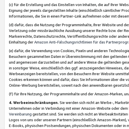
(c) für die Erstellung und das Einstellen von Inhalten, die auf Ihrer We
Eignung der jeweils dargestellten Inhalte (einschließlich sämtlicher 
Informationen, die Sie in einen Partner-Link aufnehmen oder mit diese
(d) dafür, dass die Nutzung der Programminhalte, Ihrer Website und des 
Verletzung oder missbräuchliche Ausübung unserer Rechte bzw. der Recht
Markenrechte, Datenschutzrechte, Veröffentlichungsrechte oder anderer
Einhaltung der
Amazon Anti-Fälschungsrichtlinien für das Partnerpro
(e) dafür, die Verwendung von Cookies, Pixeln und anderen Technologien
Besuchern gesammelten Daten in Übereinstimmung mit den geltenden Ge
und angemessen darzustellen und auf andere Weise die geltenden geset
in sonstiger Weise, einschließlich des ggf. anzuzeigenden Hinweises, d
Werbeanzeigen bereitstellen, von den Besuchern Ihrer Website unmitte
Cookies erkennen können und dafür, dass Sie Informationen über die v
Online-Werbung bereitstellen, soweit nach den anwendbaren gesetzlic
(f) für Ihre Nutzung, der Programminhalte und der Amazon-Marken, u
4. Werbeeinschränkungen.
Sie werden sich nicht an Werbe-, Market
Unternehmen oder in Verbindung mit einer Amazon-Website oder dem Pa
Vereinbarung
gestattet sind. Sie werden sich nicht an Werbeaktivitäten
Logos von uns oder unseren Partnern (einschließlich Amazon-Marken), 
E-Books, physischen Postsendungen, physischen Dokumenten oder in 