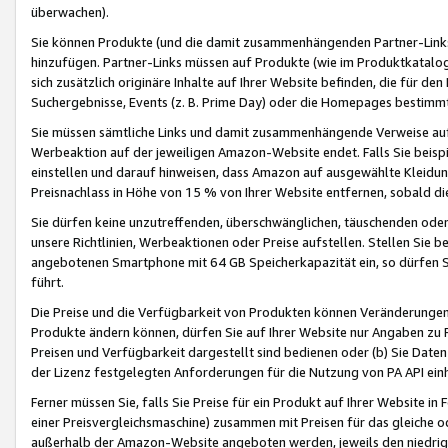
überwachen).
Sie können Produkte (und die damit zusammenhängenden Partner-Links)
hinzufügen. Partner-Links müssen auf Produkte (wie im Produktkatalog de
sich zusätzlich originäre Inhalte auf Ihrer Website befinden, die für 
Suchergebnisse, Events (z. B. Prime Day) oder die Homepages bestimmte
Sie müssen sämtliche Links und damit zusammenhängende Verweise auf z
Werbeaktion auf der jeweiligen Amazon-Website endet. Falls Sie beisp
einstellen und darauf hinweisen, dass Amazon auf ausgewählte Kleidun
Preisnachlass in Höhe von 15 % von Ihrer Website entfernen, sobald di
Sie dürfen keine unzutreffenden, überschwänglichen, täuschenden od
unsere Richtlinien, Werbeaktionen oder Preise aufstellen. Stellen Sie 
angebotenen Smartphone mit 64 GB Speicherkapazität ein, so dürfen S
führt.
Die Preise und die Verfügbarkeit von Produkten können Veränderungen 
Produkte ändern können, dürfen Sie auf Ihrer Website nur Angaben zu P
Preisen und Verfügbarkeit dargestellt sind bedienen oder (b) Sie Daten
der Lizenz festgelegten Anforderungen für die Nutzung von PA API einh
Ferner müssen Sie, falls Sie Preise für ein Produkt auf Ihrer Website in 
einer Preisvergleichsmaschine) zusammen mit Preisen für das gleiche o
außerhalb der Amazon-Website angeboten werden, jeweils den niedrigst