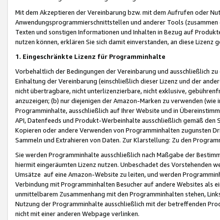
Mit dem Akzeptieren der Vereinbarung bzw. mit dem Aufrufen oder Nutz
Anwendungsprogrammierschnittstellen und anderer Tools (zusammen die
Texten und sonstigen Informationen und Inhalten in Bezug auf Produkte
nutzen können, erklären Sie sich damit einverstanden, an diese Lizenz 
1. Eingeschränkte Lizenz für Programminhalte
Vorbehaltlich der Bedingungen der Vereinbarung und ausschließlich z
Einhaltung der Vereinbarung (einschließlich dieser Lizenz und der ande
nicht übertragbare, nicht unterlizenzierbare, nicht exklusive, gebühren
anzuzeigen; (b) nur diejenigen der Amazon-Marken zu verwenden (wie in 
Programminhalte, ausschließlich auf Ihrer Website und in Übereinstimmu
API, Datenfeeds und Produkt-Werbeinhalte ausschließlich gemäß den Spe
Kopieren oder andere Verwenden von Programminhalten zugunsten Dri
Sammeln und Extrahieren von Daten. Zur Klarstellung: Zu den Program
Sie werden Programminhalte ausschließlich nach Maßgabe der Besti
hiermit eingeräumten Lizenz nutzen. Unbeschadet des Vorstehenden we
Umsätze auf eine Amazon-Website zu leiten, und werden Programminhal
Verbindung mit Programminhalten Besucher auf andere Websites als ein
unmittelbarem Zusammenhang mit den Programminhalten stehen, Links z
Nutzung der Programminhalte ausschließlich mit der betreffenden Pr
nicht mit einer anderen Webpage verlinken.