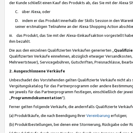
der Kunde schließt einen Kauf des Produkts ab, das Sie mit der Alexa 
C. über Alexa, oder
D. indem er das Produkt innerhalb der Skills Session in den Waren
seiner erstmaligen Teilnahme an der Alexa Shopping Action abschlie
iii. das Produkt, das Sie mit der Alexa-Einkaufsaktion vorgestellt ha
ihm bezahlt.
Die aus den einzelnen Qualifizierten Verkäufen generierten „
Qualifizi
Qualifizierten Verkäufe einnehmen, abzüglich etwaiger Versandkosten
Mehrwertsteuer), Servicegebühren, Gutschriften, Preisnachlässe, Bear
2. Ausgeschlossene Verkäufe
Unbeschadet des Vorstehenden gelten Qualifizierte Verkäufe nicht als
Vergütungskatalog für das Partnerprogramm oder andere Bestimmungen,
wir jeweils für das Partnerprogramm festlegen, einschließlich der jewe
„
Programmdokumentation
“).
Ferner gelten folgende Verkäufe, die andernfalls Qualifizierte Verkä
(a) Produktkäufe, die nach Beendigung Ihrer
Vereinbarung
erfolgen;
(b) Produktbestellungen, bei denen eine Stornierung, Rückgabe oder R