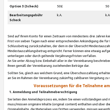
Option 3 (Scheck)
50£
50
Bearbeitungsgebühr
k.A.
k.A
Scheck
Sind auf Ihrem Konto für einen Zeitraum von mindestens drei Jahren kein
Frist von sieben Tagen nach einer entsprechenden Ankündigung die für
Schlussbetrag zurückzuhalten, der dem in der Übersicht Mindestausz
Mindestauszahlungsbetrag entspricht. Ferner können eine etwaig aufg
unterliegen oder durch geltende Verjährungsfristen verfallen.
An Sie unter Abzug bzw. Einbehalt aller in der Vereinbarung beschrieb
Ihnen gemäß der Vereinbarung zustehenden Beträge dar.
Sollten Sie, gleich aus welchem Grund, eine Überschusszahlung erhalte
an Sie im Rahmen der Vereinbarung zukünftig zahlbaren Vergütung zu 
Voraussetzungen für die Teilnahme a
1. Anmeldung und Teilnahmeberechtigung
Sie leiten den Anmeldeprozess ein, indem Sie einen vollständigen und 
muss/müssen originäre Inhalte (original content) enthalten und über d
Originalinhalte, die Materialien von Dritten verwenden, müssen wese