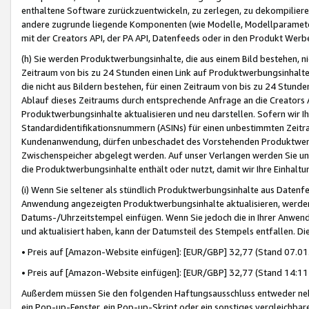
enthaltene Software zurückzuentwickeln, zu zerlegen, zu dekompilier
andere zugrunde liegende Komponenten (wie Modelle, Modellparameter
mit der Creators API, der PA API, Datenfeeds oder in den Produkt Werb
(h) Sie werden Produktwerbungsinhalte, die aus einem Bild bestehen, ni
Zeitraum von bis zu 24 Stunden einen Link auf Produktwerbungsinhalte
die nicht aus Bildern bestehen, für einen Zeitraum von bis zu 24 Stund
Ablauf dieses Zeitraums durch entsprechende Anfrage an die Creators 
Produktwerbungsinhalte aktualisieren und neu darstellen. Sofern wir Ih
Standardidentifikationsnummern (ASINs) für einen unbestimmten Zeitra
Kundenanwendung, dürfen unbeschadet des Vorstehenden Produktwerbu
Zwischenspeicher abgelegt werden. Auf unser Verlangen werden Sie un
die Produktwerbungsinhalte enthält oder nutzt, damit wir Ihre Einhalt
(i) Wenn Sie seltener als stündlich Produktwerbungsinhalte aus Datenfe
Anwendung angezeigten Produktwerbungsinhalte aktualisieren, werden 
Datums-/Uhrzeitstempel einfügen. Wenn Sie jedoch die in Ihrer Anwe
und aktualisiert haben, kann der Datumsteil des Stempels entfallen. Dies
• Preis auf [Amazon-Website einfügen]: [EUR/GBP] 32,77 (Stand 07.01.
• Preis auf [Amazon-Website einfügen]: [EUR/GBP] 32,77 (Stand 14:11 
Außerdem müssen Sie den folgenden Haftungsausschluss entweder neb
ein Pop-up-Fenster, ein Pop-up-Skript oder ein sonstiges vergleichba