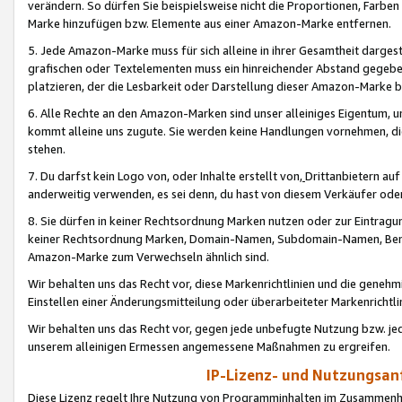
verändern. So dürfen Sie beispielsweise nicht die Proportionen, Farb
Marke hinzufügen bzw. Elemente aus einer Amazon-Marke entfernen.
5. Jede Amazon-Marke muss für sich alleine in ihrer Gesamtheit darge
grafischen oder Textelementen muss ein hinreichender Abstand gegebe
platzieren, der die Lesbarkeit oder Darstellung dieser Amazon-Marke b
6. Alle Rechte an den Amazon-Marken sind unser alleiniges Eigentum, 
kommt alleine uns zugute. Sie werden keine Handlungen vornehmen, 
stehen.
7. Du darfst kein Logo von, oder Inhalte erstellt von,
Drittanbietern au
anderweitig verwenden, es sei denn, du hast von diesem Verkäufer oder
8. Sie dürfen in keiner Rechtsordnung Marken nutzen oder zur Eintragu
keiner Rechtsordnung Marken, Domain-Namen, Subdomain-Namen, Benu
Amazon-Marke zum Verwechseln ähnlich sind.
Wir behalten uns das Recht vor, diese Markenrichtlinien und die gene
Einstellen einer Änderungsmitteilung oder überarbeiteter Markenricht
Wir behalten uns das Recht vor, gegen jede unbefugte Nutzung bzw. jede 
unserem alleinigen Ermessen angemessene Maßnahmen zu ergreifen.
IP-Lizenz- und Nutzungsan
Diese Lizenz regelt Ihre Nutzung von Programminhalten im Zusammen