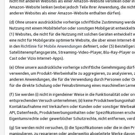
nicht mit anderen Websites als einer Amazon-Website verlinken oder i
Amazon-Website lenken (wobei jedoch Teile Ihrer Anwendung, die nich
anderen Websites als einer Amazon-Website enthalten dürfen).
(d) Ohne unsere ausdrückliche vorherige schriftliche Zustimmung werd
Nutzung mit einem Mobiltelefon oder sonstigen Mobilgerät entwickelt
(1) Websites, die nicht für die Nutzung mit solchen Geräten entwickelt
eine nicht für Mobilgeräte optimierte Website, die über einen Interne
in den
Richtlinie für Mobile Anwendungen
definiert, oder (3) Beistellge
Satellitenempfangsgeräte, Streaming-Video-Player, Blu-Ray-Player ode
Cast oder Vizio Internet-Apps).
(e) Ohne unsere ausdrückliche vorherige schriftliche Genehmigung dürfe
verwenden, um Produkt-Werbeinhalte zu aggregieren, zu analysieren, 
anderen Anwendungen, die für die Verwendung durch Personen oder Or
für die direkte Schulung oder Feinabstimmung eines maschinellen Lern
(f) Sie werden (i) nicht in irgendeiner Weise in die Funktionalität ode
entsprechenden Versuch unternehmen; (ii) keine Produktwerbungsinha
Kontaktaufnahme mit Verkäufern oder Kunden oder sonstiger Werbeaktiv
API, Datenfeeds, Produktwerbungsinhalten oder Spezifikationen erschei
Eigentumsrechte oder gewerblicher Schutzrechte, nicht entfernen, verd
(g) Sie werden nicht versuchen, (i) die Spezifikationen oder die in de
manipulieren, zu reparieren oder anderweitig abgeleitete Werke davon z