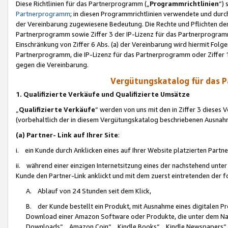
Diese Richtlinien für das Partnerprogramm („
Programmrichtlinien
“)
Partnerprogramm
; in diesen Programmrichtlinien verwendete und durch
der Vereinbarung zugewiesene Bedeutung. Die Rechte und Pflichten de
Partnerprogramm sowie Ziffer 3 der IP-Lizenz für das Partnerprogram
Einschränkung von Ziffer 6 Abs. (a) der Vereinbarung wird hiermit Fol
Partnerprogramm, die IP-Lizenz für das Partnerprogramm oder Ziffer 1
gegen die Vereinbarung.
Vergütungskatalog für das 
1. Qualifizierte Verkäufe und Qualifizierte Umsätze
„
Qualifizierte Verkäufe
“ werden von uns mit den in Ziffer 3 diese
(vorbehaltlich der in diesem Vergütungskatalog beschriebenen Ausnah
(a) Partner- Link auf Ihrer Site
:
i. ein Kunde durch Anklicken eines auf Ihrer Website platzierten Part
ii. während einer einzigen Internetsitzung eines der nachstehend unter (i)
Kunde den Partner-Link anklickt und mit dem zuerst eintretenden der f
A. Ablauf von 24 Stunden seit dem Klick,
B. der Kunde bestellt ein Produkt, mit Ausnahme eines digitalen P
Download einer Amazon Software oder Produkte, die unter dem N
Downloads“, „Amazon Coin“, „Kindle Books“, „Kindle Newspapers“, „