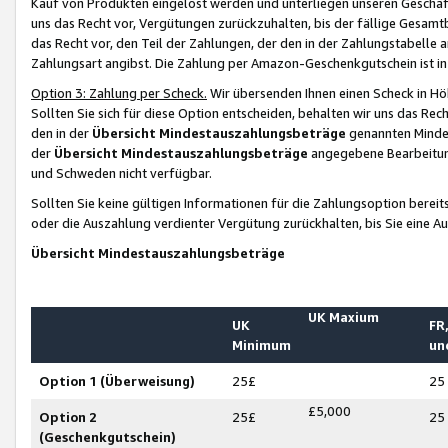
Kauf von Produkten eingelöst werden und unterliegen unseren Geschäf
uns das Recht vor, Vergütungen zurückzuhalten, bis der fällige Gesamt
das Recht vor, den Teil der Zahlungen, der den in der Zahlungstabelle 
Zahlungsart angibst. Die Zahlung per Amazon-Geschenkgutschein ist in
Option 3: Zahlung per Scheck.
Wir übersenden Ihnen einen Scheck in Höh
Sollten Sie sich für diese Option entscheiden, behalten wir uns das Rec
den in der
Übersicht Mindestauszahlungsbeträge
genannten Mindest
der
Übersicht Mindestauszahlungsbeträge
angegebene Bearbeitung
und Schweden nicht verfügbar.
Sollten Sie keine gültigen Informationen für die Zahlungsoption bereit
oder die Auszahlung verdienter Vergütung zurückhalten, bis Sie eine A
Übersicht Mindestauszahlungsbeträge
UK Maxium
UK
FR,
Minimum
un
Option 1 (Überweisung)
25£
25
£5,000
Option 2
25£
25
(Geschenkgutschein)