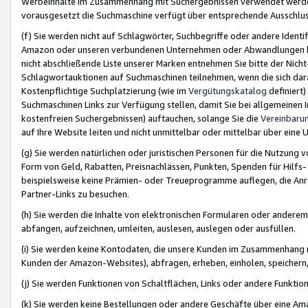
Werbeinhalte im Zusammenhang mit Suchergebnissen verwendet werden,
vorausgesetzt die Suchmaschine verfügt über entsprechende Ausschlu
(f) Sie werden nicht auf Schlagwörter, Suchbegriffe oder andere Ident
Amazon oder unseren verbundenen Unternehmen oder Abwandlungen bzw
nicht abschließende Liste unserer Marken entnehmen Sie bitte der Nich
Schlagwortauktionen auf Suchmaschinen teilnehmen, wenn die sich da
Kostenpflichtige Suchplatzierung (wie im
Vergütungskatalog
definiert
Suchmaschinen Links zur Verfügung stellen, damit Sie bei allgemeinen I
kostenfreien Suchergebnissen) auftauchen, solange Sie die
Vereinbaru
auf Ihre Website leiten und nicht unmittelbar oder mittelbar über eine
(g) Sie werden natürlichen oder juristischen Personen für die Nutzung 
Form von Geld, Rabatten, Preisnachlässen, Punkten, Spenden für Hilfs
beispielsweise keine Prämien- oder Treueprogramme auflegen, die Anrei
Partner-Links zu besuchen.
(h) Sie werden die Inhalte von elektronischen Formularen oder anderem M
abfangen, aufzeichnen, umleiten, auslesen, auslegen oder ausfüllen.
(i) Sie werden keine Kontodaten, die unsere Kunden im Zusammenhang 
Kunden der Amazon-Websites), abfragen, erheben, einholen, speichern,
(j) Sie werden Funktionen von Schaltflächen, Links oder andere Funkti
(k) Sie werden keine Bestellungen oder andere Geschäfte über eine Ama