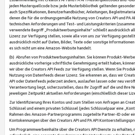
jeden Musterquellcode bzw. jede Musterbibliothek geltenden gesonder
auch Spezifikationen, Benutzerhandbücher, Anleitungen, Begleitmaterial
denen die für die ordnungsgemäße Nutzung von Creators API und PA A
technischen Anforderungen und Test- und Leistungskriterien (zusammen
verwendete Begriff „Produktwerbungsinhalte“ schließt ausdrücklich al
Lizenz zur Verfügung stellen, sowie alle von uns zur Verfügung gestel
ausdrücklich nicht auf Daten, Bilder, Texte oder sonstige Informatione
es sich nicht um eine Amazon-Website handelt.
(b) Abrufen von Produktwerbungsinhalten. Sie können Produkt-Werbein
ausdrückliche vorherige schriftliche Genehmigung erteilt haben, könn
wir über die Creators API Feeds zur Verfügung stellen. Wenn Sie Produk
Nutzung von Datenfeeds dieser Lizenz. Sie erkennen an, dass wir Creat
API oder Datenfeeds jederzeit ändern, auslaufen lassen oder neu veröffe
Verantwortung liegt, sicherzustellen, dass Ihr Zugriff auf die und Ihr
jeweiligen Zeitpunkt aktuellen Anforderungen (einschließlich dieser Liz
Zur Identifizierung Ihres Kontos und zum Stellen von Anfragen an Crea
Schlüssel und einem privaten Schlüssel (jedes Schlüsselpaar eine „Kon
Rahmen des Amazon-Partnerprogramms zugeteilte Partner-ID oder ein
Kontokennungen über den Creators API und PA API Kontoerstellungspro
Um Programmwerbeinhalte über die Creators API Dienste zu erhalten, m