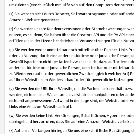
umzuleiten (einschließlich mit Hilfe von auf den Computern der Nutzer i
(s) Sie werden nicht durch Roboter, Softwareprogramme oder auf andere
Amazon-Website generieren.
(t) Sie werden unsere Kundenrezensionen oder Sternebewertungen wed
nutzen, es sei denn, Sie haben über die Creators API und die PA API e
erfüllen die in der Lizenz beschriebenen Voraussetzungen für die Nutzu
(u) Sie werden weder unmittelbar noch mittelbar über Partner-Links P
oder zu Nutzung durch eine andere natürliche oder juristische Person,
Geschäftspartnern nicht gestatten bzw. diese nicht dazu auffordern od
andere natürliche oder juristische Person, unmittelbar oder mittelbar
zu Wiederverkaufs- oder gewerblichen Zwecken (gleich welcher Art) 
auf Ihrer Website zum Wiederverkauf oder für gewerbliche Nutzungen 
(v) Sie werden die URL Ihrer Website, die die Partner-Links enthält b
werden, nicht in einer Weise tarnen, verstecken, manipulieren oder and
nicht mit angemessenem Aufwand in der Lage sind, die Website oder A
Links eine Amazon-Website aufruft.
(w) Sie werden keine Link-Verkürzungen, Schaltflächen, Hyperlinks ode
dahingehend hervorrufen, dass Sie auf eine Amazon-Website verlinken
(x) Auf unser Verlangen hin legen Sie uns eine schriftliche Bestätigung