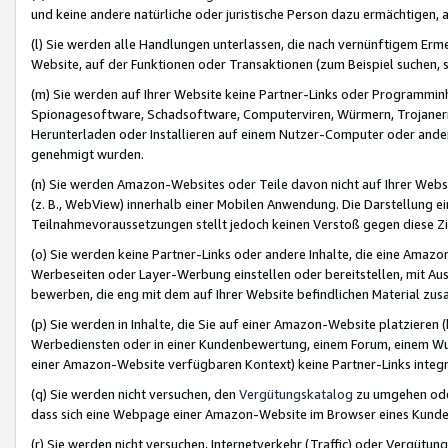
und keine andere natürliche oder juristische Person dazu ermächtigen, a
(l) Sie werden alle Handlungen unterlassen, die nach vernünftigem Erme
Website, auf der Funktionen oder Transaktionen (zum Beispiel suchen, s
(m) Sie werden auf Ihrer Website keine Partner-Links oder Programmin
Spionagesoftware, Schadsoftware, Computerviren, Würmern, Trojaner
Herunterladen oder Installieren auf einem Nutzer-Computer oder ande
genehmigt wurden.
(n) Sie werden Amazon-Websites oder Teile davon nicht auf Ihrer Websi
(z. B., WebView) innerhalb einer Mobilen Anwendung. Die Darstellung ein
Teilnahmevoraussetzungen stellt jedoch keinen Verstoß gegen diese Zif
(o) Sie werden keine Partner-Links oder andere Inhalte, die eine Am
Werbeseiten oder Layer-Werbung einstellen oder bereitstellen, mit Au
bewerben, die eng mit dem auf Ihrer Website befindlichen Material z
(p) Sie werden in Inhalte, die Sie auf einer Amazon-Website platzier
Werbediensten oder in einer Kundenbewertung, einem Forum, einem Wun
einer Amazon-Website verfügbaren Kontext) keine Partner-Links integr
(q) Sie werden nicht versuchen, den
Vergütungskatalog
zu umgehen oder
dass sich eine Webpage einer Amazon-Website im Browser eines Kunden 
(r) Sie werden nicht versuchen, Internetverkehr (Traffic) oder Vergü