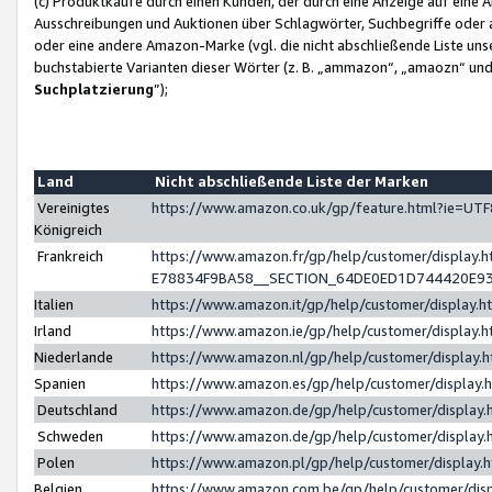
(c) Produktkäufe durch einen Kunden, der durch eine Anzeige auf eine 
Ausschreibungen und Auktionen über Schlagwörter, Suchbegriffe oder 
oder eine andere Amazon-Marke (vgl. die nicht abschließende Liste un
buchstabierte Varianten dieser Wörter (z. B. „ammazon“, „amaozn“ und „
Suchplatzierung
”);
Land
Nicht abschließende Liste der Marken
Vereinigtes
https://www.amazon.co.uk/gp/feature.html?ie=U
Königreich
Frankreich
https://www.amazon.fr/gp/help/customer/displa
E78834F9BA58__SECTION_64DE0ED1D744420E9
Italien
https://www.amazon.it/gp/help/customer/display
Irland
https://www.amazon.ie/gp/help/customer/displa
Niederlande
https://www.amazon.nl/gp/help/customer/display
Spanien
https://www.amazon.es/gp/help/customer/display
Deutschland
https://www.amazon.de/gp/help/customer/displa
Schweden
https://www.amazon.de/gp/help/customer/displa
Polen
https://www.amazon.pl/gp/help/customer/display
Belgien
https://www.amazon.com.be/gp/help/customer/d