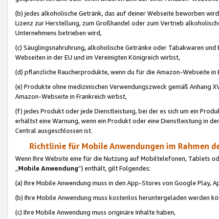
(b) jedes alkoholische Getränk, das auf deiner Webseite beworben wird
Lizenz zur Herstellung, zum Großhandel oder zum Vertrieb alkoholisch
Unternehmens betrieben wird,
(c) Säuglingsnahruhrung, alkoholische Getränke oder Tabakwaren und E
Webseiten in der EU und im Vereinigten Königreich wirbst,
(d) pflanzliche Raucherprodukte, wenn du für die Amazon-Webseite in B
(e) Produkte ohne medizinischen Verwendungszweck gemäß Anhang XVI 
Amazon-Webseite in Frankreich wirbst,
(f) jedes Produkt oder jede Dienstleistung, bei der es sich um ein Prod
erhältst eine Warnung, wenn ein Produkt oder eine Dienstleistung in de
Central ausgeschlossen ist.
Richtlinie für Mobile Anwendungen im Rahmen de
Wenn Ihre Website eine für die Nutzung auf Mobiltelefonen, Tablets 
„
Mobile Anwendung
“) enthält, gilt Folgendes:
(a) Ihre Mobile Anwendung muss in den App-Stores von Google Play, A
(b) Ihre Mobile Anwendung muss kostenlos heruntergeladen werden könn
(c) Ihre Mobile Anwendung muss originäre Inhalte haben,