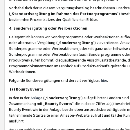
Vorbehaltlich der in diesem Vergütungskatalog beschriebenen Einschr
(„
Standardvergütung im Rahmen des Partnerprogramms
“) besc
bestimmten Prozentsatzes der Qualifizierten Erlöse.
4. Sondervergütung oder Werbeaktionen
Gelegentlich können wir Sonderprogramme oder Werbeaktionen auflegen,
oder alternative Vergütung („
Sondervergütung
”) zu verdienen. Amazo
Sonderprogramme oder Werbeaktionen jederzeit ganz oder teilweise einz
Sonderprogramme oder Werbeaktionen (auch Sonderprogramme oder We
Produktverkäufen kommt) disqualifizierende Ausschlusstatbestände, di
Programmdokumentation im Hinblick auf Produktverkäufe geltende E
Werbeaktionen.
Folgende Sondervergütungen sind derzeit verfügbar:
hier
.
(a) Bounty Events
In den in der
Anlage
(„
Sondervergütung
“) aufgeführten Ländern sind
Zusammenhang mit „
Bounty Events
“ die in dieser Ziffer 4 (a) besch
Bounty Event wie in der Anlage beschrieben anspruchsberechtigt sein mu
teilnehmende Startseite einer Amazon-Website aufruft und (2) der Kun
ausführt.
Amazon zahlt keine Sondervergütung, wenn das zugrundeliegende Boun