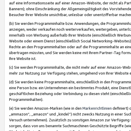
auf eine Informationsseite auf einer Amazon-Website, der nicht als Part
Bannern); ohne Einschränkung der Allgemeingültigkeit des Vorstehende
Besucher Ihrer Website unsichtbar, unlesbar oder unentzifferbar mache
(b) Sie werden Programminhalte bzw. Anwendungen, die Programminhalt
anzeigen, weder verkaufen noch weiterverkaufen, weitergeben, unterli
innerhalb von Werbung außerhalb Ihrer Website (einschließlich Werbun
Website oder einem Dienst (einschließlich Social Networking-Website
Rechte an den Programminhalten oder auf die Programminhalte an eine a
übertragen müssten, und Sie werden keine mit Ihrem Partner-Tag formati
Ihre Website ist.
(c) Sie werden Programminhalte, die nicht mehr auf einer Amazon-Websit
mehr zur Nutzung zur Verfügung stehen, umgehend von Ihrer Website e
(d) Sie werden keine Programminhalte, einschließlich in den Programmin
eine Person bzw. ein Unternehmen ein bestimmtes Produkt, eine Dienstle
geschäftlichen Beziehung oder Verbindung zu diesen steht (einschließli
Programminhalten).
(e) Sie werden Amazon-Marken (wie in den
Markenrichtlinien
definiert) 
„ammazon“, „amaozn“ und „kindel“) nicht zwecks Nutzung in einer Suc
Versuch unternehmen). Zusätzlich zu sonstigen Amazon zur Verfügung 
sorgen, dass von uns benannte Suchmaschinen Geschützte Begriffe (wie 