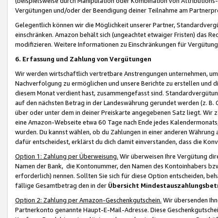
(beispielsweise durch Manipulation oder Kombination von Attributions-
Vergütungen und/oder der Beendigung deiner Teilnahme am Partnerp
Gelegentlich können wir die Möglichkeit unserer Partner, Standardv
einschränken. Amazon behält sich (ungeachtet etwaiger Fristen) das Re
modifizieren. Weitere Informationen zu Einschränkungen für Vergütung
6. Erfassung und Zahlung von Vergütungen
Wir werden wirtschaftlich vertretbare Anstrengungen unternehmen, um 
Nachverfolgung zu ermöglichen und unsere Berichte zu erstellen und di
diesem Monat verdient hast, zusammengefasst sind. Standardvergütung
auf den nächsten Betrag in der Landeswährung gerundet werden (z. B. C
über oder unter dem in deiner Preiskarte angegebenen Satz liegt. Wir
eine Amazon-Webseite etwa 60 Tage nach Ende jedes Kalendermonats, i
wurden. Du kannst wählen, ob du Zahlungen in einer anderen Währung
dafür entscheidest, erklärst du dich damit einverstanden, dass die K
Option 1: Zahlung per Überweisung.
Wir überweisen Ihre Vergütung dir
Namen der Bank, die Kontonummer, den Namen des Kontoinhabers bzw. a
erforderlich) nennen. Sollten Sie sich für diese Option entscheiden, be
fällige Gesamtbetrag den in der
Übersicht Mindestauszahlungsbet
Option 2: Zahlung per Amazon-Geschenkgutschein.
Wir übersenden Ihne
Partnerkonto genannte Haupt-E-Mail-Adresse. Diese Geschenkgutschei