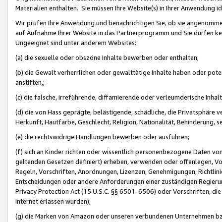
Materialien enthalten. Sie müssen Ihre Website(s) in Ihrer Anwendung ide
Wir prüfen Ihre Anwendung und benachrichtigen Sie, ob sie angenommen
auf Aufnahme Ihrer Website in das Partnerprogramm und Sie dürfen kei
Ungeeignet sind unter anderem Websites:
(a) die sexuelle oder obszöne Inhalte bewerben oder enthalten;
(b) die Gewalt verherrlichen oder gewalttätige Inhalte haben oder pot
anstiften,;
(c) die falsche, irreführende, diffamierende oder verleumderische Inha
(d) die von Hass geprägte, belästigende, schädliche, die Privatsphäre v
Herkunft, Hautfarbe, Geschlecht, Religion, Nationalität, Behinderung, 
(e) die rechtswidrige Handlungen bewerben oder ausführen;
(f) sich an Kinder richten oder wissentlich personenbezogene Daten vo
geltenden Gesetzen definiert) erheben, verwenden oder offenlegen, Vo
Regeln, Vorschriften, Anordnungen, Lizenzen, Genehmigungen, Richtlini
Entscheidungen oder andere Anforderungen einer zuständigen Regierung
Privacy Protection Act (15 U.S.C. §§ 6501-6506) oder Vorschriften, di
Internet erlassen wurden);
(g) die Marken von Amazon oder unseren verbundenen Unternehmen b