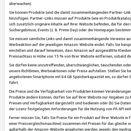
überwachen).
Sie können Produkte (und die damit zusammenhängenden Partner-Links)
hinzufügen. Partner-Links müssen auf Produkte (wie im Produktkatalog de
sich zusätzlich originäre Inhalte auf Ihrer Website befinden, die für 
Suchergebnisse, Events (z. B. Prime Day) oder die Homepages bestimmte
Sie müssen sämtliche Links und damit zusammenhängende Verweise auf z
Werbeaktion auf der jeweiligen Amazon-Website endet. Falls Sie beisp
einstellen und darauf hinweisen, dass Amazon auf ausgewählte Kleidun
Preisnachlass in Höhe von 15 % von Ihrer Website entfernen, sobald di
Sie dürfen keine unzutreffenden, überschwänglichen, täuschenden od
unsere Richtlinien, Werbeaktionen oder Preise aufstellen. Stellen Sie 
angebotenen Smartphone mit 64 GB Speicherkapazität ein, so dürfen S
führt.
Die Preise und die Verfügbarkeit von Produkten können Veränderungen 
Produkte ändern können, dürfen Sie auf Ihrer Website nur Angaben zu P
Preisen und Verfügbarkeit dargestellt sind bedienen oder (b) Sie Daten
der Lizenz festgelegten Anforderungen für die Nutzung von PA API einh
Ferner müssen Sie, falls Sie Preise für ein Produkt auf Ihrer Website in 
einer Preisvergleichsmaschine) zusammen mit Preisen für das gleiche o
außerhalb der Amazon-Website angeboten werden, jeweils den niedrigst