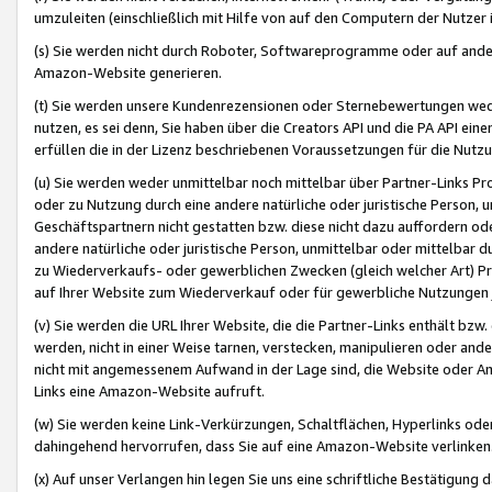
umzuleiten (einschließlich mit Hilfe von auf den Computern der Nutzer i
(s) Sie werden nicht durch Roboter, Softwareprogramme oder auf andere
Amazon-Website generieren.
(t) Sie werden unsere Kundenrezensionen oder Sternebewertungen wed
nutzen, es sei denn, Sie haben über die Creators API und die PA API e
erfüllen die in der Lizenz beschriebenen Voraussetzungen für die Nutzu
(u) Sie werden weder unmittelbar noch mittelbar über Partner-Links P
oder zu Nutzung durch eine andere natürliche oder juristische Person,
Geschäftspartnern nicht gestatten bzw. diese nicht dazu auffordern od
andere natürliche oder juristische Person, unmittelbar oder mittelbar
zu Wiederverkaufs- oder gewerblichen Zwecken (gleich welcher Art) 
auf Ihrer Website zum Wiederverkauf oder für gewerbliche Nutzungen 
(v) Sie werden die URL Ihrer Website, die die Partner-Links enthält b
werden, nicht in einer Weise tarnen, verstecken, manipulieren oder and
nicht mit angemessenem Aufwand in der Lage sind, die Website oder A
Links eine Amazon-Website aufruft.
(w) Sie werden keine Link-Verkürzungen, Schaltflächen, Hyperlinks ode
dahingehend hervorrufen, dass Sie auf eine Amazon-Website verlinken
(x) Auf unser Verlangen hin legen Sie uns eine schriftliche Bestätigung