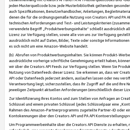
jeden Musterquellcode bzw. jede Musterbibliothek geltenden gesonder
auch Spezifikationen, Benutzerhandbücher, Anleitungen, Begleitmaterial
denen die für die ordnungsgemäße Nutzung von Creators API und PA A
technischen Anforderungen und Test- und Leistungskriterien (zusammen
verwendete Begriff „Produktwerbungsinhalte“ schließt ausdrücklich al
Lizenz zur Verfügung stellen, sowie alle von uns zur Verfügung gestel
ausdrücklich nicht auf Daten, Bilder, Texte oder sonstige Informatione
es sich nicht um eine Amazon-Website handelt.
(b) Abrufen von Produktwerbungsinhalten. Sie können Produkt-Werbein
ausdrückliche vorherige schriftliche Genehmigung erteilt haben, könn
wir über die Creators API Feeds zur Verfügung stellen. Wenn Sie Produk
Nutzung von Datenfeeds dieser Lizenz. Sie erkennen an, dass wir Creat
API oder Datenfeeds jederzeit ändern, auslaufen lassen oder neu veröffe
Verantwortung liegt, sicherzustellen, dass Ihr Zugriff auf die und Ihr
jeweiligen Zeitpunkt aktuellen Anforderungen (einschließlich dieser Liz
Zur Identifizierung Ihres Kontos und zum Stellen von Anfragen an Crea
Schlüssel und einem privaten Schlüssel (jedes Schlüsselpaar eine „Kon
Rahmen des Amazon-Partnerprogramms zugeteilte Partner-ID oder ein
Kontokennungen über den Creators API und PA API Kontoerstellungspro
Um Programmwerbeinhalte über die Creators API Dienste zu erhalten, m