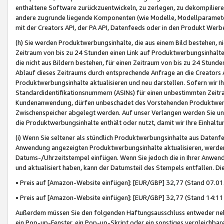
enthaltene Software zurückzuentwickeln, zu zerlegen, zu dekompilier
andere zugrunde liegende Komponenten (wie Modelle, Modellparameter
mit der Creators API, der PA API, Datenfeeds oder in den Produkt Werb
(h) Sie werden Produktwerbungsinhalte, die aus einem Bild bestehen, ni
Zeitraum von bis zu 24 Stunden einen Link auf Produktwerbungsinhalte
die nicht aus Bildern bestehen, für einen Zeitraum von bis zu 24 Stund
Ablauf dieses Zeitraums durch entsprechende Anfrage an die Creators 
Produktwerbungsinhalte aktualisieren und neu darstellen. Sofern wir Ih
Standardidentifikationsnummern (ASINs) für einen unbestimmten Zeitra
Kundenanwendung, dürfen unbeschadet des Vorstehenden Produktwerbu
Zwischenspeicher abgelegt werden. Auf unser Verlangen werden Sie un
die Produktwerbungsinhalte enthält oder nutzt, damit wir Ihre Einhalt
(i) Wenn Sie seltener als stündlich Produktwerbungsinhalte aus Datenfe
Anwendung angezeigten Produktwerbungsinhalte aktualisieren, werden 
Datums-/Uhrzeitstempel einfügen. Wenn Sie jedoch die in Ihrer Anwe
und aktualisiert haben, kann der Datumsteil des Stempels entfallen. Dies
• Preis auf [Amazon-Website einfügen]: [EUR/GBP] 32,77 (Stand 07.01.
• Preis auf [Amazon-Website einfügen]: [EUR/GBP] 32,77 (Stand 14:11 
Außerdem müssen Sie den folgenden Haftungsausschluss entweder neb
ein Pop-up-Fenster, ein Pop-up-Skript oder ein sonstiges vergleichba