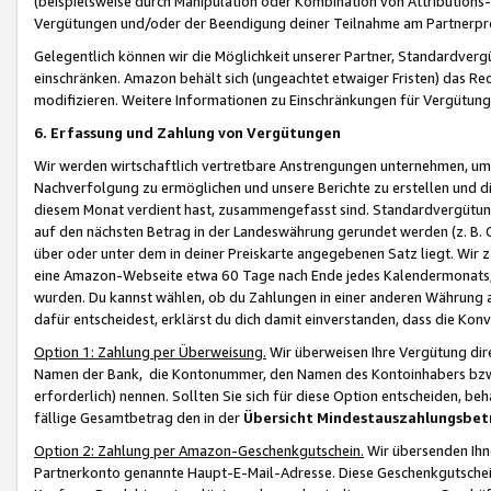
(beispielsweise durch Manipulation oder Kombination von Attributions-
Vergütungen und/oder der Beendigung deiner Teilnahme am Partnerp
Gelegentlich können wir die Möglichkeit unserer Partner, Standardv
einschränken. Amazon behält sich (ungeachtet etwaiger Fristen) das Re
modifizieren. Weitere Informationen zu Einschränkungen für Vergütung
6. Erfassung und Zahlung von Vergütungen
Wir werden wirtschaftlich vertretbare Anstrengungen unternehmen, um 
Nachverfolgung zu ermöglichen und unsere Berichte zu erstellen und di
diesem Monat verdient hast, zusammengefasst sind. Standardvergütung
auf den nächsten Betrag in der Landeswährung gerundet werden (z. B. C
über oder unter dem in deiner Preiskarte angegebenen Satz liegt. Wir
eine Amazon-Webseite etwa 60 Tage nach Ende jedes Kalendermonats, i
wurden. Du kannst wählen, ob du Zahlungen in einer anderen Währung
dafür entscheidest, erklärst du dich damit einverstanden, dass die K
Option 1: Zahlung per Überweisung.
Wir überweisen Ihre Vergütung dir
Namen der Bank, die Kontonummer, den Namen des Kontoinhabers bzw. a
erforderlich) nennen. Sollten Sie sich für diese Option entscheiden, be
fällige Gesamtbetrag den in der
Übersicht Mindestauszahlungsbet
Option 2: Zahlung per Amazon-Geschenkgutschein.
Wir übersenden Ihne
Partnerkonto genannte Haupt-E-Mail-Adresse. Diese Geschenkgutschei