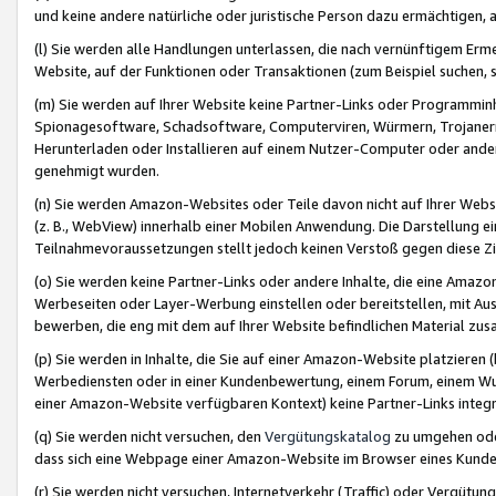
und keine andere natürliche oder juristische Person dazu ermächtigen, a
(l) Sie werden alle Handlungen unterlassen, die nach vernünftigem Erme
Website, auf der Funktionen oder Transaktionen (zum Beispiel suchen, s
(m) Sie werden auf Ihrer Website keine Partner-Links oder Programmin
Spionagesoftware, Schadsoftware, Computerviren, Würmern, Trojaner
Herunterladen oder Installieren auf einem Nutzer-Computer oder ande
genehmigt wurden.
(n) Sie werden Amazon-Websites oder Teile davon nicht auf Ihrer Websi
(z. B., WebView) innerhalb einer Mobilen Anwendung. Die Darstellung ein
Teilnahmevoraussetzungen stellt jedoch keinen Verstoß gegen diese Zif
(o) Sie werden keine Partner-Links oder andere Inhalte, die eine Am
Werbeseiten oder Layer-Werbung einstellen oder bereitstellen, mit Au
bewerben, die eng mit dem auf Ihrer Website befindlichen Material z
(p) Sie werden in Inhalte, die Sie auf einer Amazon-Website platzier
Werbediensten oder in einer Kundenbewertung, einem Forum, einem Wun
einer Amazon-Website verfügbaren Kontext) keine Partner-Links integr
(q) Sie werden nicht versuchen, den
Vergütungskatalog
zu umgehen oder
dass sich eine Webpage einer Amazon-Website im Browser eines Kunden 
(r) Sie werden nicht versuchen, Internetverkehr (Traffic) oder Vergü