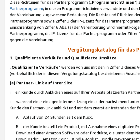
Diese Richtlinien für das Partnerprogramm („
Programmrichtlinien
“)
Partnerprogramm
; in diesen Programmrichtlinien verwendete und durch
der Vereinbarung zugewiesene Bedeutung. Die Rechte und Pflichten de
Partnerprogramm sowie Ziffer 3 der IP-Lizenz für das Partnerprogram
Einschränkung von Ziffer 6 Abs. (a) der Vereinbarung wird hiermit Fol
Partnerprogramm, die IP-Lizenz für das Partnerprogramm oder Ziffer 1
gegen die Vereinbarung.
Vergütungskatalog für das 
1. Qualifizierte Verkäufe und Qualifizierte Umsätze
„
Qualifizierte Verkäufe
“ werden von uns mit den in Ziffer 3 diese
(vorbehaltlich der in diesem Vergütungskatalog beschriebenen Ausnah
(a) Partner- Link auf Ihrer Site
:
i. ein Kunde durch Anklicken eines auf Ihrer Website platzierten Part
ii. während einer einzigen Internetsitzung eines der nachstehend unter (i)
Kunde den Partner-Link anklickt und mit dem zuerst eintretenden der f
A. Ablauf von 24 Stunden seit dem Klick,
B. der Kunde bestellt ein Produkt, mit Ausnahme eines digitalen P
Download einer Amazon Software oder Produkte, die unter dem N
Downloads“, „Amazon Coin“, „Kindle Books“, „Kindle Newspapers“, „