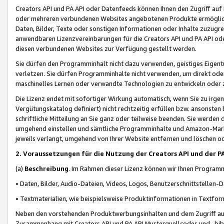
Creators API und PA API oder Datenfeeds können Ihnen den Zugriff auf D
oder mehreren verbundenen Websites angebotenen Produkte ermögliche
Daten, Bilder, Texte oder sonstigen Informationen oder Inhalte zuzugre
anwendbaren Lizenzvereinbarungen für die Creators API und PA API od
diesen verbundenen Websites zur Verfügung gestellt werden.
Sie dürfen den Programminhalt nicht dazu verwenden, geistiges Eigent
verletzen. Sie dürfen Programminhalte nicht verwenden, um direkt ode
maschinelles Lernen oder verwandte Technologien zu entwickeln oder zu
Die Lizenz endet mit sofortiger Wirkung automatisch, wenn Sie zu irg
Vergütungskatalog definiert) nicht rechtzeitig erfüllen bzw. ansonsten
schriftliche Mitteilung an Sie ganz oder teilweise beenden. Sie werden
umgehend einstellen und sämtliche Programminhalte und Amazon-Marke
jeweils verlangt, umgehend von Ihrer Website entfernen und löschen od
2. Voraussetzungen für die Nutzung der Creators API und der P
(a)
Beschreibung
. Im Rahmen dieser Lizenz können wir Ihnen Programmi
• Daten, Bilder, Audio-Dateien, Videos, Logos, Benutzerschnittstellen-
• Textmaterialien, wie beispielsweise Produktinformationen in Textfor
Neben den vorstehenden Produktwerbungsinhalten und dem Zugriff auf 
Zusammenhang mit Creators API und PA API Musterquellcodes und -bibli