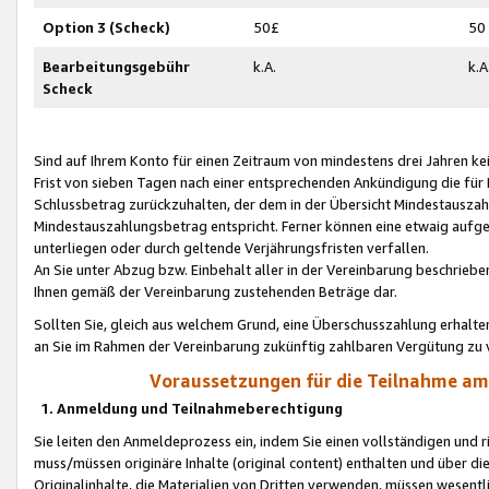
Option 3 (Scheck)
50£
50
Bearbeitungsgebühr
k.A.
k.A
Scheck
Sind auf Ihrem Konto für einen Zeitraum von mindestens drei Jahren kein
Frist von sieben Tagen nach einer entsprechenden Ankündigung die für
Schlussbetrag zurückzuhalten, der dem in der Übersicht Mindestausz
Mindestauszahlungsbetrag entspricht. Ferner können eine etwaig aufg
unterliegen oder durch geltende Verjährungsfristen verfallen.
An Sie unter Abzug bzw. Einbehalt aller in der Vereinbarung beschrieb
Ihnen gemäß der Vereinbarung zustehenden Beträge dar.
Sollten Sie, gleich aus welchem Grund, eine Überschusszahlung erhalte
an Sie im Rahmen der Vereinbarung zukünftig zahlbaren Vergütung zu 
Voraussetzungen für die Teilnahme a
1. Anmeldung und Teilnahmeberechtigung
Sie leiten den Anmeldeprozess ein, indem Sie einen vollständigen und 
muss/müssen originäre Inhalte (original content) enthalten und über d
Originalinhalte, die Materialien von Dritten verwenden, müssen wese