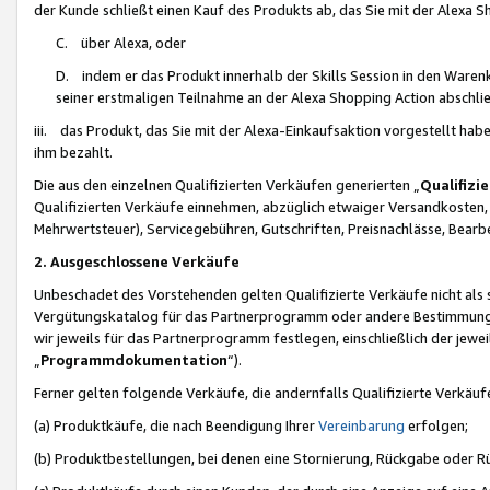
der Kunde schließt einen Kauf des Produkts ab, das Sie mit der Alexa 
C. über Alexa, oder
D. indem er das Produkt innerhalb der Skills Session in den Waren
seiner erstmaligen Teilnahme an der Alexa Shopping Action abschlie
iii. das Produkt, das Sie mit der Alexa-Einkaufsaktion vorgestellt ha
ihm bezahlt.
Die aus den einzelnen Qualifizierten Verkäufen generierten „
Qualifizi
Qualifizierten Verkäufe einnehmen, abzüglich etwaiger Versandkosten
Mehrwertsteuer), Servicegebühren, Gutschriften, Preisnachlässe, Bear
2. Ausgeschlossene Verkäufe
Unbeschadet des Vorstehenden gelten Qualifizierte Verkäufe nicht als
Vergütungskatalog für das Partnerprogramm oder andere Bestimmungen,
wir jeweils für das Partnerprogramm festlegen, einschließlich der jewe
„
Programmdokumentation
“).
Ferner gelten folgende Verkäufe, die andernfalls Qualifizierte Verkä
(a) Produktkäufe, die nach Beendigung Ihrer
Vereinbarung
erfolgen;
(b) Produktbestellungen, bei denen eine Stornierung, Rückgabe oder R