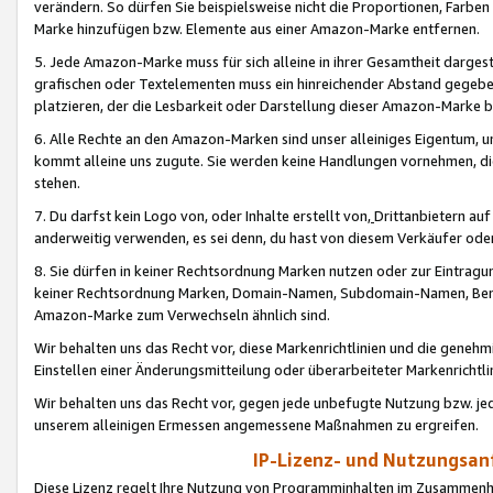
verändern. So dürfen Sie beispielsweise nicht die Proportionen, Farb
Marke hinzufügen bzw. Elemente aus einer Amazon-Marke entfernen.
5. Jede Amazon-Marke muss für sich alleine in ihrer Gesamtheit darge
grafischen oder Textelementen muss ein hinreichender Abstand gegebe
platzieren, der die Lesbarkeit oder Darstellung dieser Amazon-Marke b
6. Alle Rechte an den Amazon-Marken sind unser alleiniges Eigentum, 
kommt alleine uns zugute. Sie werden keine Handlungen vornehmen, 
stehen.
7. Du darfst kein Logo von, oder Inhalte erstellt von,
Drittanbietern au
anderweitig verwenden, es sei denn, du hast von diesem Verkäufer oder
8. Sie dürfen in keiner Rechtsordnung Marken nutzen oder zur Eintragu
keiner Rechtsordnung Marken, Domain-Namen, Subdomain-Namen, Benu
Amazon-Marke zum Verwechseln ähnlich sind.
Wir behalten uns das Recht vor, diese Markenrichtlinien und die gene
Einstellen einer Änderungsmitteilung oder überarbeiteter Markenricht
Wir behalten uns das Recht vor, gegen jede unbefugte Nutzung bzw. jede 
unserem alleinigen Ermessen angemessene Maßnahmen zu ergreifen.
IP-Lizenz- und Nutzungsan
Diese Lizenz regelt Ihre Nutzung von Programminhalten im Zusammen