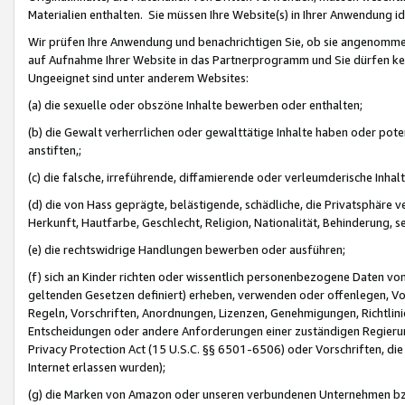
Materialien enthalten. Sie müssen Ihre Website(s) in Ihrer Anwendung ide
Wir prüfen Ihre Anwendung und benachrichtigen Sie, ob sie angenommen
auf Aufnahme Ihrer Website in das Partnerprogramm und Sie dürfen kei
Ungeeignet sind unter anderem Websites:
(a) die sexuelle oder obszöne Inhalte bewerben oder enthalten;
(b) die Gewalt verherrlichen oder gewalttätige Inhalte haben oder pot
anstiften,;
(c) die falsche, irreführende, diffamierende oder verleumderische Inha
(d) die von Hass geprägte, belästigende, schädliche, die Privatsphäre v
Herkunft, Hautfarbe, Geschlecht, Religion, Nationalität, Behinderung, 
(e) die rechtswidrige Handlungen bewerben oder ausführen;
(f) sich an Kinder richten oder wissentlich personenbezogene Daten vo
geltenden Gesetzen definiert) erheben, verwenden oder offenlegen, Vo
Regeln, Vorschriften, Anordnungen, Lizenzen, Genehmigungen, Richtlini
Entscheidungen oder andere Anforderungen einer zuständigen Regierung
Privacy Protection Act (15 U.S.C. §§ 6501-6506) oder Vorschriften, di
Internet erlassen wurden);
(g) die Marken von Amazon oder unseren verbundenen Unternehmen b