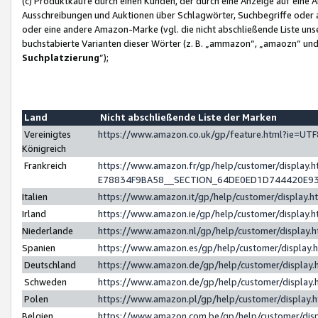
(c) Produktkäufe durch einen Kunden, der durch eine Anzeige auf eine 
Ausschreibungen und Auktionen über Schlagwörter, Suchbegriffe oder 
oder eine andere Amazon-Marke (vgl. die nicht abschließende Liste un
buchstabierte Varianten dieser Wörter (z. B. „ammazon“, „amaozn“ und „
Suchplatzierung
”);
Land
Nicht abschließende Liste der Marken
Vereinigtes
https://www.amazon.co.uk/gp/feature.html?ie=U
Königreich
Frankreich
https://www.amazon.fr/gp/help/customer/displa
E78834F9BA58__SECTION_64DE0ED1D744420E9
Italien
https://www.amazon.it/gp/help/customer/display
Irland
https://www.amazon.ie/gp/help/customer/displa
Niederlande
https://www.amazon.nl/gp/help/customer/display
Spanien
https://www.amazon.es/gp/help/customer/display
Deutschland
https://www.amazon.de/gp/help/customer/displa
Schweden
https://www.amazon.de/gp/help/customer/displa
Polen
https://www.amazon.pl/gp/help/customer/display
Belgien
https://www.amazon.com.be/gp/help/customer/d