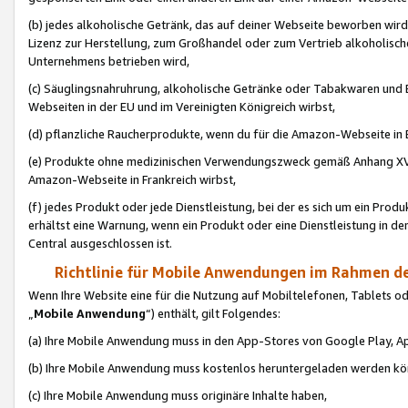
(b) jedes alkoholische Getränk, das auf deiner Webseite beworben wird
Lizenz zur Herstellung, zum Großhandel oder zum Vertrieb alkoholisch
Unternehmens betrieben wird,
(c) Säuglingsnahruhrung, alkoholische Getränke oder Tabakwaren und E
Webseiten in der EU und im Vereinigten Königreich wirbst,
(d) pflanzliche Raucherprodukte, wenn du für die Amazon-Webseite in B
(e) Produkte ohne medizinischen Verwendungszweck gemäß Anhang XVI 
Amazon-Webseite in Frankreich wirbst,
(f) jedes Produkt oder jede Dienstleistung, bei der es sich um ein Prod
erhältst eine Warnung, wenn ein Produkt oder eine Dienstleistung in de
Central ausgeschlossen ist.
Richtlinie für Mobile Anwendungen im Rahmen de
Wenn Ihre Website eine für die Nutzung auf Mobiltelefonen, Tablets 
„
Mobile Anwendung
“) enthält, gilt Folgendes:
(a) Ihre Mobile Anwendung muss in den App-Stores von Google Play, A
(b) Ihre Mobile Anwendung muss kostenlos heruntergeladen werden könn
(c) Ihre Mobile Anwendung muss originäre Inhalte haben,