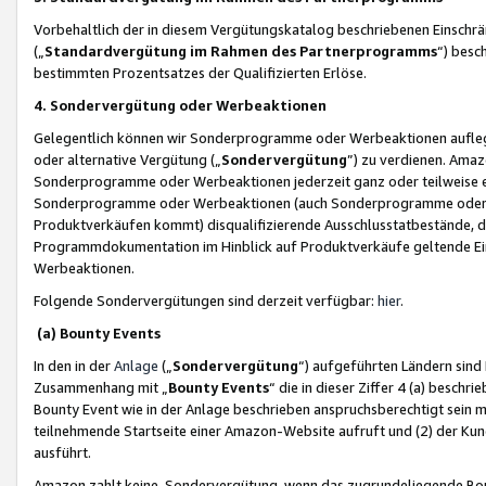
Vorbehaltlich der in diesem Vergütungskatalog beschriebenen Einschr
(„
Standardvergütung im Rahmen des Partnerprogramms
“) besc
bestimmten Prozentsatzes der Qualifizierten Erlöse.
4. Sondervergütung oder Werbeaktionen
Gelegentlich können wir Sonderprogramme oder Werbeaktionen auflegen,
oder alternative Vergütung („
Sondervergütung
”) zu verdienen. Amazo
Sonderprogramme oder Werbeaktionen jederzeit ganz oder teilweise einz
Sonderprogramme oder Werbeaktionen (auch Sonderprogramme oder We
Produktverkäufen kommt) disqualifizierende Ausschlusstatbestände, di
Programmdokumentation im Hinblick auf Produktverkäufe geltende E
Werbeaktionen.
Folgende Sondervergütungen sind derzeit verfügbar:
hier
.
(a) Bounty Events
In den in der
Anlage
(„
Sondervergütung
“) aufgeführten Ländern sind
Zusammenhang mit „
Bounty Events
“ die in dieser Ziffer 4 (a) besch
Bounty Event wie in der Anlage beschrieben anspruchsberechtigt sein mu
teilnehmende Startseite einer Amazon-Website aufruft und (2) der Kun
ausführt.
Amazon zahlt keine Sondervergütung, wenn das zugrundeliegende Boun