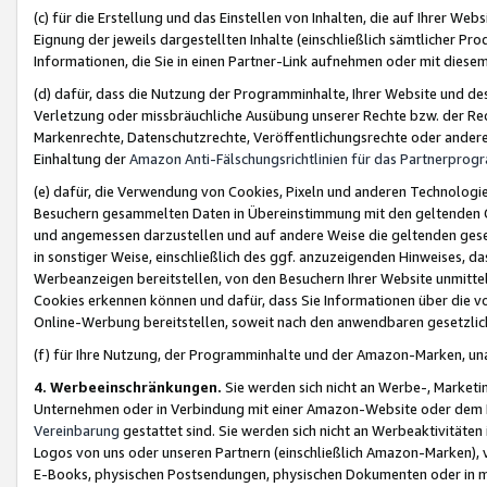
(c) für die Erstellung und das Einstellen von Inhalten, die auf Ihrer We
Eignung der jeweils dargestellten Inhalte (einschließlich sämtlicher 
Informationen, die Sie in einen Partner-Link aufnehmen oder mit diese
(d) dafür, dass die Nutzung der Programminhalte, Ihrer Website und des 
Verletzung oder missbräuchliche Ausübung unserer Rechte bzw. der Recht
Markenrechte, Datenschutzrechte, Veröffentlichungsrechte oder anderer
Einhaltung der
Amazon Anti-Fälschungsrichtlinien für das Partnerpro
(e) dafür, die Verwendung von Cookies, Pixeln und anderen Technologien
Besuchern gesammelten Daten in Übereinstimmung mit den geltenden Ge
und angemessen darzustellen und auf andere Weise die geltenden geset
in sonstiger Weise, einschließlich des ggf. anzuzeigenden Hinweises, d
Werbeanzeigen bereitstellen, von den Besuchern Ihrer Website unmitte
Cookies erkennen können und dafür, dass Sie Informationen über die v
Online-Werbung bereitstellen, soweit nach den anwendbaren gesetzlic
(f) für Ihre Nutzung, der Programminhalte und der Amazon-Marken, u
4. Werbeeinschränkungen.
Sie werden sich nicht an Werbe-, Market
Unternehmen oder in Verbindung mit einer Amazon-Website oder dem Pa
Vereinbarung
gestattet sind. Sie werden sich nicht an Werbeaktivitäten
Logos von uns oder unseren Partnern (einschließlich Amazon-Marken), 
E-Books, physischen Postsendungen, physischen Dokumenten oder in 