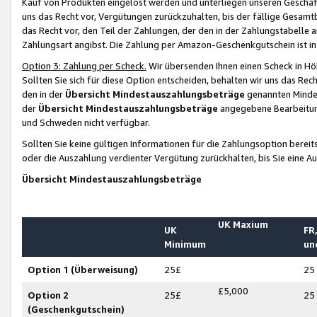
Kauf von Produkten eingelöst werden und unterliegen unseren Geschäf
uns das Recht vor, Vergütungen zurückzuhalten, bis der fällige Gesamt
das Recht vor, den Teil der Zahlungen, der den in der Zahlungstabelle 
Zahlungsart angibst. Die Zahlung per Amazon-Geschenkgutschein ist in
Option 3: Zahlung per Scheck.
Wir übersenden Ihnen einen Scheck in Höh
Sollten Sie sich für diese Option entscheiden, behalten wir uns das Rec
den in der
Übersicht Mindestauszahlungsbeträge
genannten Mindest
der
Übersicht Mindestauszahlungsbeträge
angegebene Bearbeitung
und Schweden nicht verfügbar.
Sollten Sie keine gültigen Informationen für die Zahlungsoption bereit
oder die Auszahlung verdienter Vergütung zurückhalten, bis Sie eine A
Übersicht Mindestauszahlungsbeträge
UK Maxium
UK
FR,
Minimum
un
Option 1 (Überweisung)
25£
25
£5,000
Option 2
25£
25
(Geschenkgutschein)