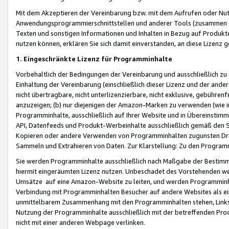
Mit dem Akzeptieren der Vereinbarung bzw. mit dem Aufrufen oder Nutz
Anwendungsprogrammierschnittstellen und anderer Tools (zusammen die
Texten und sonstigen Informationen und Inhalten in Bezug auf Produkte
nutzen können, erklären Sie sich damit einverstanden, an diese Lizenz 
1. Eingeschränkte Lizenz für Programminhalte
Vorbehaltlich der Bedingungen der Vereinbarung und ausschließlich z
Einhaltung der Vereinbarung (einschließlich dieser Lizenz und der ande
nicht übertragbare, nicht unterlizenzierbare, nicht exklusive, gebühren
anzuzeigen; (b) nur diejenigen der Amazon-Marken zu verwenden (wie in 
Programminhalte, ausschließlich auf Ihrer Website und in Übereinstimmu
API, Datenfeeds und Produkt-Werbeinhalte ausschließlich gemäß den Spe
Kopieren oder andere Verwenden von Programminhalten zugunsten Dri
Sammeln und Extrahieren von Daten. Zur Klarstellung: Zu den Program
Sie werden Programminhalte ausschließlich nach Maßgabe der Besti
hiermit eingeräumten Lizenz nutzen. Unbeschadet des Vorstehenden we
Umsätze auf eine Amazon-Website zu leiten, und werden Programminhal
Verbindung mit Programminhalten Besucher auf andere Websites als ein
unmittelbarem Zusammenhang mit den Programminhalten stehen, Links z
Nutzung der Programminhalte ausschließlich mit der betreffenden Pr
nicht mit einer anderen Webpage verlinken.