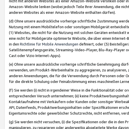
nicht mit anderen Websites als einer Amazon-Website verlinken oder i
Amazon-Website lenken (wobei jedoch Teile Ihrer Anwendung, die nich
anderen Websites als einer Amazon-Website enthalten dürfen).
(d) Ohne unsere ausdrückliche vorherige schriftliche Zustimmung werd
Nutzung mit einem Mobiltelefon oder sonstigen Mobilgerät entwickelt
(1) Websites, die nicht für die Nutzung mit solchen Geräten entwickelt
eine nicht für Mobilgeräte optimierte Website, die über einen Interne
in den
Richtlinie für Mobile Anwendungen
definiert, oder (3) Beistellge
Satellitenempfangsgeräte, Streaming-Video-Player, Blu-Ray-Player ode
Cast oder Vizio Internet-Apps).
(e) Ohne unsere ausdrückliche vorherige schriftliche Genehmigung dürfe
verwenden, um Produkt-Werbeinhalte zu aggregieren, zu analysieren, 
anderen Anwendungen, die für die Verwendung durch Personen oder Or
für die direkte Schulung oder Feinabstimmung eines maschinellen Lern
(f) Sie werden (i) nicht in irgendeiner Weise in die Funktionalität ode
entsprechenden Versuch unternehmen; (ii) keine Produktwerbungsinha
Kontaktaufnahme mit Verkäufern oder Kunden oder sonstiger Werbeaktiv
API, Datenfeeds, Produktwerbungsinhalten oder Spezifikationen erschei
Eigentumsrechte oder gewerblicher Schutzrechte, nicht entfernen, verd
(g) Sie werden nicht versuchen, (i) die Spezifikationen oder die in de
manipulieren, zu reparieren oder anderweitig abgeleitete Werke davon z