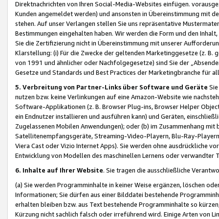
Direktnachrichten von Ihren Social-Media-Websites einfügen. vorausg
Kunden angemeldet werden) und ansonsten in Übereinstimmung mit der
stehen. Auf unser Verlangen stellen Sie uns repräsentative Mustermater
Bestimmungen eingehalten haben. Wir werden die Form und den Inhalt, di
Sie die Zertifizierung nicht in Übereinstimmung mit unserer Aufforderu
Klarstellung: (i) Für die Zwecke der geltenden Marketinggesetze (z. 
von 1991 und ähnlicher oder Nachfolgegesetze) sind Sie der „Absender“ j
Gesetze und Standards und Best Practices der Marketingbranche für 
5. Verbreitung von Partner-Links über Software und Geräte
Sie
nutzen bzw. keine Verlinkungen auf eine Amazon-Website wie nachsteh
Software-Applikationen (z. B. Browser Plug-ins, Browser Helper Objec
ein Endnutzer installieren und ausführen kann) und Geräten, einschlie
Zugelassenen Mobilen Anwendungen); oder (b) im Zusammenhang mit bzw.
Satellitenempfangsgeräte, Streaming-Video-Playern, Blu-Ray-Playern 
Viera Cast oder Vizio Internet Apps). Sie werden ohne ausdrückliche v
Entwicklung von Modellen des maschinellen Lernens oder verwandter 
6. Inhalte auf Ihrer Website
. Sie tragen die ausschließliche Verantwo
(a) Sie werden Programminhalte in keiner Weise ergänzen, löschen oder
Informationen; Sie dürfen aus einer Bilddatei bestehende Programminhal
erhalten bleiben bzw. aus Text bestehende Programminhalte so kürzen, 
Kürzung nicht sachlich falsch oder irreführend wird. Einige Arten von L