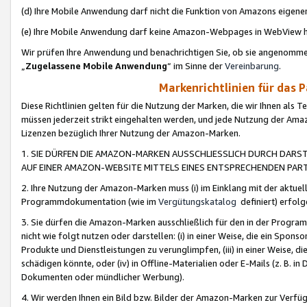
(d) Ihre Mobile Anwendung darf nicht die Funktion von Amazons eige
(e) Ihre Mobile Anwendung darf keine Amazon-Webpages in WebView 
Wir prüfen Ihre Anwendung und benachrichtigen Sie, ob sie angenomm
„
Zugelassene Mobile Anwendung
“ im Sinne der
Vereinbarung
.
Markenrichtlinien für das 
Diese Richtlinien gelten für die Nutzung der Marken, die wir Ihnen als 
müssen jederzeit strikt eingehalten werden, und jede Nutzung der Ama
Lizenzen bezüglich Ihrer Nutzung der Amazon-Marken.
1. SIE DÜRFEN DIE AMAZON-MARKEN AUSSCHLIESSLICH DURCH DARS
AUF EINER AMAZON-WEBSITE MITTELS EINES ENTSPRECHENDEN PART
2. Ihre Nutzung der Amazon-Marken muss (i) im Einklang mit der aktuells
Programmdokumentation (wie im
Vergütungskatalog
definiert) erfolg
3. Sie dürfen die Amazon-Marken ausschließlich für den in der Progr
nicht wie folgt nutzen oder darstellen: (i) in einer Weise, die ein Spo
Produkte und Dienstleistungen zu verunglimpfen, (iii) in einer Weise
schädigen könnte, oder (iv) in Offline-Materialien oder E-Mails (z. B.
Dokumenten oder mündlicher Werbung).
4. Wir werden Ihnen ein Bild bzw. Bilder der Amazon-Marken zur Verfüg