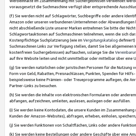
Werbeinhalte im Zusammenhang mit Suchergebnissen verwendet werden,
vorausgesetzt die Suchmaschine verfügt über entsprechende Ausschlu
(f) Sie werden nicht auf Schlagwörter, Suchbegriffe oder andere Ident
Amazon oder unseren verbundenen Unternehmen oder Abwandlungen bzw
nicht abschließende Liste unserer Marken entnehmen Sie bitte der Nich
Schlagwortauktionen auf Suchmaschinen teilnehmen, wenn die sich da
Kostenpflichtige Suchplatzierung (wie im
Vergütungskatalog
definiert
Suchmaschinen Links zur Verfügung stellen, damit Sie bei allgemeinen I
kostenfreien Suchergebnissen) auftauchen, solange Sie die
Vereinbaru
auf Ihre Website leiten und nicht unmittelbar oder mittelbar über eine
(g) Sie werden natürlichen oder juristischen Personen für die Nutzung 
Form von Geld, Rabatten, Preisnachlässen, Punkten, Spenden für Hilfs
beispielsweise keine Prämien- oder Treueprogramme auflegen, die Anrei
Partner-Links zu besuchen.
(h) Sie werden die Inhalte von elektronischen Formularen oder anderem M
abfangen, aufzeichnen, umleiten, auslesen, auslegen oder ausfüllen.
(i) Sie werden keine Kontodaten, die unsere Kunden im Zusammenhang 
Kunden der Amazon-Websites), abfragen, erheben, einholen, speichern,
(j) Sie werden Funktionen von Schaltflächen, Links oder andere Funkti
(k) Sie werden keine Bestellungen oder andere Geschäfte über eine Ama