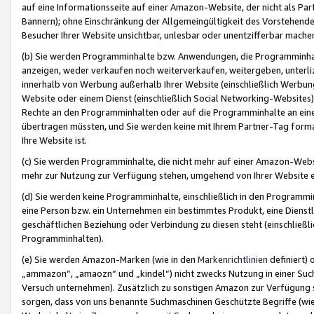
auf eine Informationsseite auf einer Amazon-Website, der nicht als Part
Bannern); ohne Einschränkung der Allgemeingültigkeit des Vorstehende
Besucher Ihrer Website unsichtbar, unlesbar oder unentzifferbar mache
(b) Sie werden Programminhalte bzw. Anwendungen, die Programminhalt
anzeigen, weder verkaufen noch weiterverkaufen, weitergeben, unterli
innerhalb von Werbung außerhalb Ihrer Website (einschließlich Werbun
Website oder einem Dienst (einschließlich Social Networking-Website
Rechte an den Programminhalten oder auf die Programminhalte an eine a
übertragen müssten, und Sie werden keine mit Ihrem Partner-Tag formati
Ihre Website ist.
(c) Sie werden Programminhalte, die nicht mehr auf einer Amazon-Websit
mehr zur Nutzung zur Verfügung stehen, umgehend von Ihrer Website e
(d) Sie werden keine Programminhalte, einschließlich in den Programmin
eine Person bzw. ein Unternehmen ein bestimmtes Produkt, eine Dienstle
geschäftlichen Beziehung oder Verbindung zu diesen steht (einschließli
Programminhalten).
(e) Sie werden Amazon-Marken (wie in den
Markenrichtlinien
definiert) 
„ammazon“, „amaozn“ und „kindel“) nicht zwecks Nutzung in einer Suc
Versuch unternehmen). Zusätzlich zu sonstigen Amazon zur Verfügung 
sorgen, dass von uns benannte Suchmaschinen Geschützte Begriffe (wie 