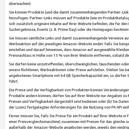
überwachen).
Sie können Produkte (und die damit zusammenhängenden Partner-Links)
hinzufügen. Partner-Links müssen auf Produkte (wie im Produktkatalog de
sich zusätzlich originäre Inhalte auf Ihrer Website befinden, die für 
Suchergebnisse, Events (z. B. Prime Day) oder die Homepages bestimmte
Sie müssen sämtliche Links und damit zusammenhängende Verweise auf z
Werbeaktion auf der jeweiligen Amazon-Website endet. Falls Sie beisp
einstellen und darauf hinweisen, dass Amazon auf ausgewählte Kleidun
Preisnachlass in Höhe von 15 % von Ihrer Website entfernen, sobald di
Sie dürfen keine unzutreffenden, überschwänglichen, täuschenden od
unsere Richtlinien, Werbeaktionen oder Preise aufstellen. Stellen Sie 
angebotenen Smartphone mit 64 GB Speicherkapazität ein, so dürfen S
führt.
Die Preise und die Verfügbarkeit von Produkten können Veränderungen 
Produkte ändern können, dürfen Sie auf Ihrer Website nur Angaben zu P
Preisen und Verfügbarkeit dargestellt sind bedienen oder (b) Sie Daten
der Lizenz festgelegten Anforderungen für die Nutzung von PA API einh
Ferner müssen Sie, falls Sie Preise für ein Produkt auf Ihrer Website in 
einer Preisvergleichsmaschine) zusammen mit Preisen für das gleiche o
außerhalb der Amazon-Website angeboten werden, jeweils den niedrigst