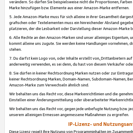
verändern. So dürfen Sie beispielsweise nicht die Proportionen, Farb
Marke hinzufügen bzw. Elemente aus einer Amazon-Marke entfernen.
5. Jede Amazon-Marke muss für sich alleine in ihrer Gesamtheit darge
grafischen oder Textelementen muss ein hinreichender Abstand gegebe
platzieren, der die Lesbarkeit oder Darstellung dieser Amazon-Marke b
6. Alle Rechte an den Amazon-Marken sind unser alleiniges Eigentum, 
kommt alleine uns zugute. Sie werden keine Handlungen vornehmen, 
stehen.
7. Du darfst kein Logo von, oder Inhalte erstellt von,
Drittanbietern au
anderweitig verwenden, es sei denn, du hast von diesem Verkäufer oder
8. Sie dürfen in keiner Rechtsordnung Marken nutzen oder zur Eintragu
keiner Rechtsordnung Marken, Domain-Namen, Subdomain-Namen, Benu
Amazon-Marke zum Verwechseln ähnlich sind.
Wir behalten uns das Recht vor, diese Markenrichtlinien und die gene
Einstellen einer Änderungsmitteilung oder überarbeiteter Markenricht
Wir behalten uns das Recht vor, gegen jede unbefugte Nutzung bzw. jede 
unserem alleinigen Ermessen angemessene Maßnahmen zu ergreifen.
IP-Lizenz- und Nutzungsan
Diese Lizenz regelt Ihre Nutzung von Programminhalten im Zusammen