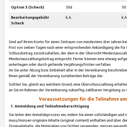
Option 3 (Scheck)
50£
50
Bearbeitungsgebühr
k.A.
k.A
Scheck
Sind auf Ihrem Konto für einen Zeitraum von mindestens drei Jahren kein
Frist von sieben Tagen nach einer entsprechenden Ankündigung die für
Schlussbetrag zurückzuhalten, der dem in der Übersicht Mindestausz
Mindestauszahlungsbetrag entspricht. Ferner können eine etwaig aufg
unterliegen oder durch geltende Verjährungsfristen verfallen.
An Sie unter Abzug bzw. Einbehalt aller in der Vereinbarung beschrieb
Ihnen gemäß der Vereinbarung zustehenden Beträge dar.
Sollten Sie, gleich aus welchem Grund, eine Überschusszahlung erhalte
an Sie im Rahmen der Vereinbarung zukünftig zahlbaren Vergütung zu 
Voraussetzungen für die Teilnahme a
1. Anmeldung und Teilnahmeberechtigung
Sie leiten den Anmeldeprozess ein, indem Sie einen vollständigen und 
muss/müssen originäre Inhalte (original content) enthalten und über d
Originalinhalte, die Materialien von Dritten verwenden, müssen wese