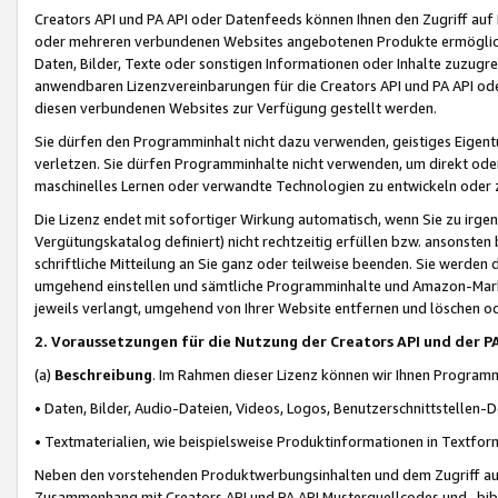
Creators API und PA API oder Datenfeeds können Ihnen den Zugriff auf D
oder mehreren verbundenen Websites angebotenen Produkte ermögliche
Daten, Bilder, Texte oder sonstigen Informationen oder Inhalte zuzugre
anwendbaren Lizenzvereinbarungen für die Creators API und PA API od
diesen verbundenen Websites zur Verfügung gestellt werden.
Sie dürfen den Programminhalt nicht dazu verwenden, geistiges Eigent
verletzen. Sie dürfen Programminhalte nicht verwenden, um direkt ode
maschinelles Lernen oder verwandte Technologien zu entwickeln oder zu
Die Lizenz endet mit sofortiger Wirkung automatisch, wenn Sie zu irg
Vergütungskatalog definiert) nicht rechtzeitig erfüllen bzw. ansonsten
schriftliche Mitteilung an Sie ganz oder teilweise beenden. Sie werden
umgehend einstellen und sämtliche Programminhalte und Amazon-Marke
jeweils verlangt, umgehend von Ihrer Website entfernen und löschen od
2. Voraussetzungen für die Nutzung der Creators API und der P
(a)
Beschreibung
. Im Rahmen dieser Lizenz können wir Ihnen Programmi
• Daten, Bilder, Audio-Dateien, Videos, Logos, Benutzerschnittstellen-
• Textmaterialien, wie beispielsweise Produktinformationen in Textfor
Neben den vorstehenden Produktwerbungsinhalten und dem Zugriff auf 
Zusammenhang mit Creators API und PA API Musterquellcodes und -bibli