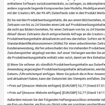
enthaltene Software zurückzuentwickeln, zu zerlegen, zu dekompilier
andere zugrunde liegende Komponenten (wie Modelle, Modellparameter
mit der Creators API, der PA API, Datenfeeds oder in den Produkt Werb
(h) Sie werden Produktwerbungsinhalte, die aus einem Bild bestehen, ni
Zeitraum von bis zu 24 Stunden einen Link auf Produktwerbungsinhalte
die nicht aus Bildern bestehen, für einen Zeitraum von bis zu 24 Stund
Ablauf dieses Zeitraums durch entsprechende Anfrage an die Creators 
Produktwerbungsinhalte aktualisieren und neu darstellen. Sofern wir Ih
Standardidentifikationsnummern (ASINs) für einen unbestimmten Zeitra
Kundenanwendung, dürfen unbeschadet des Vorstehenden Produktwerbu
Zwischenspeicher abgelegt werden. Auf unser Verlangen werden Sie un
die Produktwerbungsinhalte enthält oder nutzt, damit wir Ihre Einhalt
(i) Wenn Sie seltener als stündlich Produktwerbungsinhalte aus Datenfe
Anwendung angezeigten Produktwerbungsinhalte aktualisieren, werden 
Datums-/Uhrzeitstempel einfügen. Wenn Sie jedoch die in Ihrer Anwe
und aktualisiert haben, kann der Datumsteil des Stempels entfallen. Dies
• Preis auf [Amazon-Website einfügen]: [EUR/GBP] 32,77 (Stand 07.01.
• Preis auf [Amazon-Website einfügen]: [EUR/GBP] 32,77 (Stand 14:11 
Außerdem müssen Sie den folgenden Haftungsausschluss entweder neb
ein Pop-up-Fenster, ein Pop-up-Skript oder ein sonstiges vergleichba