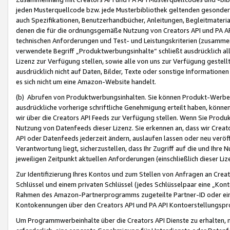
jeden Musterquellcode bzw. jede Musterbibliothek geltenden gesonder
auch Spezifikationen, Benutzerhandbücher, Anleitungen, Begleitmaterial
denen die für die ordnungsgemäße Nutzung von Creators API und PA A
technischen Anforderungen und Test- und Leistungskriterien (zusammen
verwendete Begriff „Produktwerbungsinhalte“ schließt ausdrücklich al
Lizenz zur Verfügung stellen, sowie alle von uns zur Verfügung gestel
ausdrücklich nicht auf Daten, Bilder, Texte oder sonstige Informatione
es sich nicht um eine Amazon-Website handelt.
(b) Abrufen von Produktwerbungsinhalten. Sie können Produkt-Werbein
ausdrückliche vorherige schriftliche Genehmigung erteilt haben, könn
wir über die Creators API Feeds zur Verfügung stellen. Wenn Sie Produk
Nutzung von Datenfeeds dieser Lizenz. Sie erkennen an, dass wir Creat
API oder Datenfeeds jederzeit ändern, auslaufen lassen oder neu veröffe
Verantwortung liegt, sicherzustellen, dass Ihr Zugriff auf die und Ihr
jeweiligen Zeitpunkt aktuellen Anforderungen (einschließlich dieser Liz
Zur Identifizierung Ihres Kontos und zum Stellen von Anfragen an Crea
Schlüssel und einem privaten Schlüssel (jedes Schlüsselpaar eine „Kon
Rahmen des Amazon-Partnerprogramms zugeteilte Partner-ID oder ein
Kontokennungen über den Creators API und PA API Kontoerstellungspro
Um Programmwerbeinhalte über die Creators API Dienste zu erhalten, m