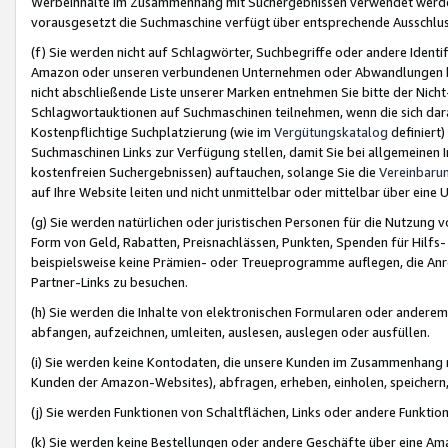
Werbeinhalte im Zusammenhang mit Suchergebnissen verwendet werden,
vorausgesetzt die Suchmaschine verfügt über entsprechende Ausschlu
(f) Sie werden nicht auf Schlagwörter, Suchbegriffe oder andere Ident
Amazon oder unseren verbundenen Unternehmen oder Abwandlungen bzw
nicht abschließende Liste unserer Marken entnehmen Sie bitte der Nich
Schlagwortauktionen auf Suchmaschinen teilnehmen, wenn die sich da
Kostenpflichtige Suchplatzierung (wie im
Vergütungskatalog
definiert
Suchmaschinen Links zur Verfügung stellen, damit Sie bei allgemeinen I
kostenfreien Suchergebnissen) auftauchen, solange Sie die
Vereinbaru
auf Ihre Website leiten und nicht unmittelbar oder mittelbar über eine
(g) Sie werden natürlichen oder juristischen Personen für die Nutzung 
Form von Geld, Rabatten, Preisnachlässen, Punkten, Spenden für Hilfs
beispielsweise keine Prämien- oder Treueprogramme auflegen, die Anrei
Partner-Links zu besuchen.
(h) Sie werden die Inhalte von elektronischen Formularen oder anderem M
abfangen, aufzeichnen, umleiten, auslesen, auslegen oder ausfüllen.
(i) Sie werden keine Kontodaten, die unsere Kunden im Zusammenhang 
Kunden der Amazon-Websites), abfragen, erheben, einholen, speichern,
(j) Sie werden Funktionen von Schaltflächen, Links oder andere Funkti
(k) Sie werden keine Bestellungen oder andere Geschäfte über eine Ama