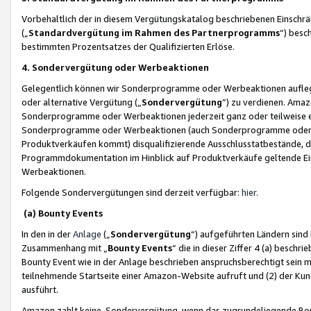
Vorbehaltlich der in diesem Vergütungskatalog beschriebenen Einschr
(„
Standardvergütung im Rahmen des Partnerprogramms
“) besc
bestimmten Prozentsatzes der Qualifizierten Erlöse.
4. Sondervergütung oder Werbeaktionen
Gelegentlich können wir Sonderprogramme oder Werbeaktionen auflegen,
oder alternative Vergütung („
Sondervergütung
”) zu verdienen. Amazo
Sonderprogramme oder Werbeaktionen jederzeit ganz oder teilweise einz
Sonderprogramme oder Werbeaktionen (auch Sonderprogramme oder We
Produktverkäufen kommt) disqualifizierende Ausschlusstatbestände, di
Programmdokumentation im Hinblick auf Produktverkäufe geltende E
Werbeaktionen.
Folgende Sondervergütungen sind derzeit verfügbar:
hier
.
(a) Bounty Events
In den in der
Anlage
(„
Sondervergütung
“) aufgeführten Ländern sind
Zusammenhang mit „
Bounty Events
“ die in dieser Ziffer 4 (a) besch
Bounty Event wie in der Anlage beschrieben anspruchsberechtigt sein mu
teilnehmende Startseite einer Amazon-Website aufruft und (2) der Kun
ausführt.
Amazon zahlt keine Sondervergütung, wenn das zugrundeliegende Boun