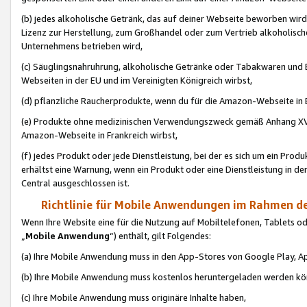
(b) jedes alkoholische Getränk, das auf deiner Webseite beworben wird
Lizenz zur Herstellung, zum Großhandel oder zum Vertrieb alkoholisch
Unternehmens betrieben wird,
(c) Säuglingsnahruhrung, alkoholische Getränke oder Tabakwaren und E
Webseiten in der EU und im Vereinigten Königreich wirbst,
(d) pflanzliche Raucherprodukte, wenn du für die Amazon-Webseite in B
(e) Produkte ohne medizinischen Verwendungszweck gemäß Anhang XVI 
Amazon-Webseite in Frankreich wirbst,
(f) jedes Produkt oder jede Dienstleistung, bei der es sich um ein Prod
erhältst eine Warnung, wenn ein Produkt oder eine Dienstleistung in de
Central ausgeschlossen ist.
Richtlinie für Mobile Anwendungen im Rahmen de
Wenn Ihre Website eine für die Nutzung auf Mobiltelefonen, Tablets 
„
Mobile Anwendung
“) enthält, gilt Folgendes:
(a) Ihre Mobile Anwendung muss in den App-Stores von Google Play, A
(b) Ihre Mobile Anwendung muss kostenlos heruntergeladen werden könn
(c) Ihre Mobile Anwendung muss originäre Inhalte haben,