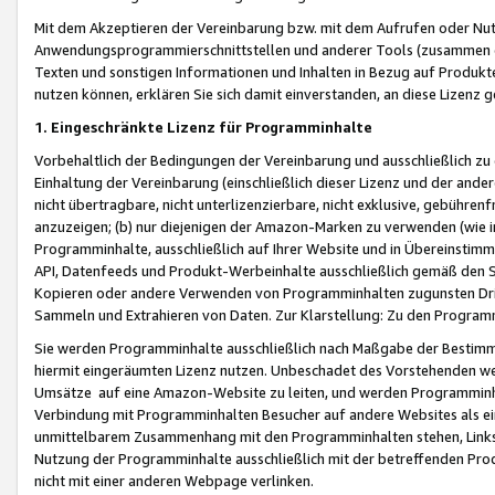
Mit dem Akzeptieren der Vereinbarung bzw. mit dem Aufrufen oder Nutz
Anwendungsprogrammierschnittstellen und anderer Tools (zusammen die
Texten und sonstigen Informationen und Inhalten in Bezug auf Produkte
nutzen können, erklären Sie sich damit einverstanden, an diese Lizenz 
1. Eingeschränkte Lizenz für Programminhalte
Vorbehaltlich der Bedingungen der Vereinbarung und ausschließlich z
Einhaltung der Vereinbarung (einschließlich dieser Lizenz und der ande
nicht übertragbare, nicht unterlizenzierbare, nicht exklusive, gebühren
anzuzeigen; (b) nur diejenigen der Amazon-Marken zu verwenden (wie in 
Programminhalte, ausschließlich auf Ihrer Website und in Übereinstimmu
API, Datenfeeds und Produkt-Werbeinhalte ausschließlich gemäß den Spe
Kopieren oder andere Verwenden von Programminhalten zugunsten Dri
Sammeln und Extrahieren von Daten. Zur Klarstellung: Zu den Program
Sie werden Programminhalte ausschließlich nach Maßgabe der Besti
hiermit eingeräumten Lizenz nutzen. Unbeschadet des Vorstehenden we
Umsätze auf eine Amazon-Website zu leiten, und werden Programminhal
Verbindung mit Programminhalten Besucher auf andere Websites als ein
unmittelbarem Zusammenhang mit den Programminhalten stehen, Links z
Nutzung der Programminhalte ausschließlich mit der betreffenden Pr
nicht mit einer anderen Webpage verlinken.