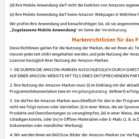
(d) Ihre Mobile Anwendung darf nicht die Funktion von Amazons eige
(e) Ihre Mobile Anwendung darf keine Amazon-Webpages in WebView 
Wir prüfen Ihre Anwendung und benachrichtigen Sie, ob sie angenomm
„
Zugelassene Mobile Anwendung
“ im Sinne der
Vereinbarung
.
Markenrichtlinien für das 
Diese Richtlinien gelten für die Nutzung der Marken, die wir Ihnen als 
müssen jederzeit strikt eingehalten werden, und jede Nutzung der Ama
Lizenzen bezüglich Ihrer Nutzung der Amazon-Marken.
1. SIE DÜRFEN DIE AMAZON-MARKEN AUSSCHLIESSLICH DURCH DARS
AUF EINER AMAZON-WEBSITE MITTELS EINES ENTSPRECHENDEN PART
2. Ihre Nutzung der Amazon-Marken muss (i) im Einklang mit der aktuells
Programmdokumentation (wie im
Vergütungskatalog
definiert) erfolg
3. Sie dürfen die Amazon-Marken ausschließlich für den in der Progr
nicht wie folgt nutzen oder darstellen: (i) in einer Weise, die ein Spo
Produkte und Dienstleistungen zu verunglimpfen, (iii) in einer Weise
schädigen könnte, oder (iv) in Offline-Materialien oder E-Mails (z. B.
Dokumenten oder mündlicher Werbung).
4. Wir werden Ihnen ein Bild bzw. Bilder der Amazon-Marken zur Verfüg