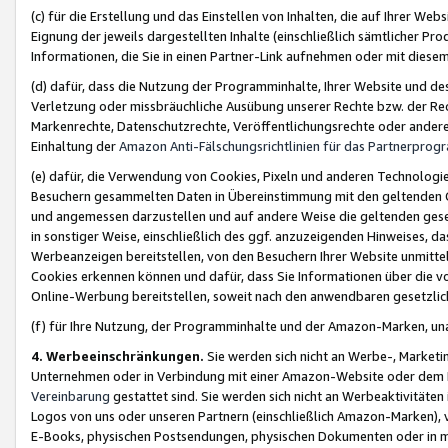
(c) für die Erstellung und das Einstellen von Inhalten, die auf Ihrer We
Eignung der jeweils dargestellten Inhalte (einschließlich sämtlicher 
Informationen, die Sie in einen Partner-Link aufnehmen oder mit diese
(d) dafür, dass die Nutzung der Programminhalte, Ihrer Website und des 
Verletzung oder missbräuchliche Ausübung unserer Rechte bzw. der Recht
Markenrechte, Datenschutzrechte, Veröffentlichungsrechte oder anderer
Einhaltung der
Amazon Anti-Fälschungsrichtlinien für das Partnerpro
(e) dafür, die Verwendung von Cookies, Pixeln und anderen Technologien
Besuchern gesammelten Daten in Übereinstimmung mit den geltenden Ge
und angemessen darzustellen und auf andere Weise die geltenden geset
in sonstiger Weise, einschließlich des ggf. anzuzeigenden Hinweises, d
Werbeanzeigen bereitstellen, von den Besuchern Ihrer Website unmitte
Cookies erkennen können und dafür, dass Sie Informationen über die v
Online-Werbung bereitstellen, soweit nach den anwendbaren gesetzlic
(f) für Ihre Nutzung, der Programminhalte und der Amazon-Marken, u
4. Werbeeinschränkungen.
Sie werden sich nicht an Werbe-, Market
Unternehmen oder in Verbindung mit einer Amazon-Website oder dem Pa
Vereinbarung
gestattet sind. Sie werden sich nicht an Werbeaktivitäten
Logos von uns oder unseren Partnern (einschließlich Amazon-Marken), 
E-Books, physischen Postsendungen, physischen Dokumenten oder in 