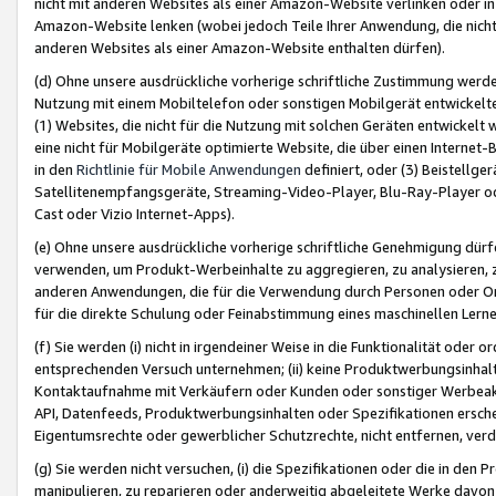
nicht mit anderen Websites als einer Amazon-Website verlinken oder i
Amazon-Website lenken (wobei jedoch Teile Ihrer Anwendung, die nich
anderen Websites als einer Amazon-Website enthalten dürfen).
(d) Ohne unsere ausdrückliche vorherige schriftliche Zustimmung werd
Nutzung mit einem Mobiltelefon oder sonstigen Mobilgerät entwickelt
(1) Websites, die nicht für die Nutzung mit solchen Geräten entwickelt
eine nicht für Mobilgeräte optimierte Website, die über einen Interne
in den
Richtlinie für Mobile Anwendungen
definiert, oder (3) Beistellge
Satellitenempfangsgeräte, Streaming-Video-Player, Blu-Ray-Player ode
Cast oder Vizio Internet-Apps).
(e) Ohne unsere ausdrückliche vorherige schriftliche Genehmigung dürfe
verwenden, um Produkt-Werbeinhalte zu aggregieren, zu analysieren, 
anderen Anwendungen, die für die Verwendung durch Personen oder Or
für die direkte Schulung oder Feinabstimmung eines maschinellen Lern
(f) Sie werden (i) nicht in irgendeiner Weise in die Funktionalität ode
entsprechenden Versuch unternehmen; (ii) keine Produktwerbungsinha
Kontaktaufnahme mit Verkäufern oder Kunden oder sonstiger Werbeaktiv
API, Datenfeeds, Produktwerbungsinhalten oder Spezifikationen erschei
Eigentumsrechte oder gewerblicher Schutzrechte, nicht entfernen, verd
(g) Sie werden nicht versuchen, (i) die Spezifikationen oder die in de
manipulieren, zu reparieren oder anderweitig abgeleitete Werke davon z