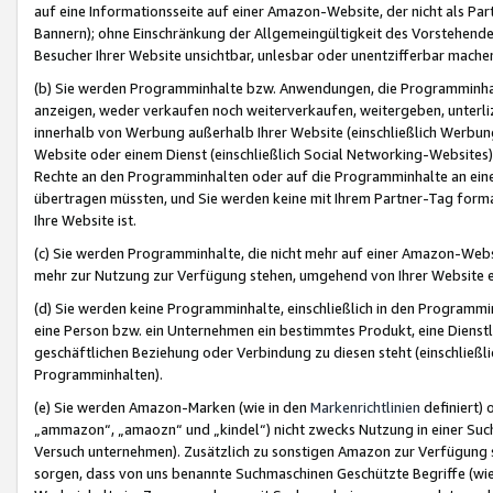
auf eine Informationsseite auf einer Amazon-Website, der nicht als Part
Bannern); ohne Einschränkung der Allgemeingültigkeit des Vorstehende
Besucher Ihrer Website unsichtbar, unlesbar oder unentzifferbar mache
(b) Sie werden Programminhalte bzw. Anwendungen, die Programminhalt
anzeigen, weder verkaufen noch weiterverkaufen, weitergeben, unterli
innerhalb von Werbung außerhalb Ihrer Website (einschließlich Werbun
Website oder einem Dienst (einschließlich Social Networking-Website
Rechte an den Programminhalten oder auf die Programminhalte an eine a
übertragen müssten, und Sie werden keine mit Ihrem Partner-Tag formati
Ihre Website ist.
(c) Sie werden Programminhalte, die nicht mehr auf einer Amazon-Websit
mehr zur Nutzung zur Verfügung stehen, umgehend von Ihrer Website e
(d) Sie werden keine Programminhalte, einschließlich in den Programmin
eine Person bzw. ein Unternehmen ein bestimmtes Produkt, eine Dienstle
geschäftlichen Beziehung oder Verbindung zu diesen steht (einschließli
Programminhalten).
(e) Sie werden Amazon-Marken (wie in den
Markenrichtlinien
definiert) 
„ammazon“, „amaozn“ und „kindel“) nicht zwecks Nutzung in einer Suc
Versuch unternehmen). Zusätzlich zu sonstigen Amazon zur Verfügung 
sorgen, dass von uns benannte Suchmaschinen Geschützte Begriffe (wie 