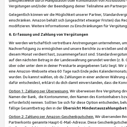
(beispielsweise durch Manipulation oder Kombination von Attributions-
Vergütungen und/oder der Beendigung deiner Teilnahme am Partnerp
Gelegentlich können wir die Möglichkeit unserer Partner, Standardv
einschränken. Amazon behält sich (ungeachtet etwaiger Fristen) das Re
modifizieren. Weitere Informationen zu Einschränkungen für Vergütung
6. Erfassung und Zahlung von Vergütungen
Wir werden wirtschaftlich vertretbare Anstrengungen unternehmen, um 
Nachverfolgung zu ermöglichen und unsere Berichte zu erstellen und di
diesem Monat verdient hast, zusammengefasst sind. Standardvergütung
auf den nächsten Betrag in der Landeswährung gerundet werden (z. B. C
über oder unter dem in deiner Preiskarte angegebenen Satz liegt. Wir
eine Amazon-Webseite etwa 60 Tage nach Ende jedes Kalendermonats, i
wurden. Du kannst wählen, ob du Zahlungen in einer anderen Währung
dafür entscheidest, erklärst du dich damit einverstanden, dass die K
Option 1: Zahlung per Überweisung.
Wir überweisen Ihre Vergütung dir
Namen der Bank, die Kontonummer, den Namen des Kontoinhabers bzw. a
erforderlich) nennen. Sollten Sie sich für diese Option entscheiden, be
fällige Gesamtbetrag den in der
Übersicht Mindestauszahlungsbet
Option 2: Zahlung per Amazon-Geschenkgutschein.
Wir übersenden Ihne
Partnerkonto genannte Haupt-E-Mail-Adresse. Diese Geschenkgutschei