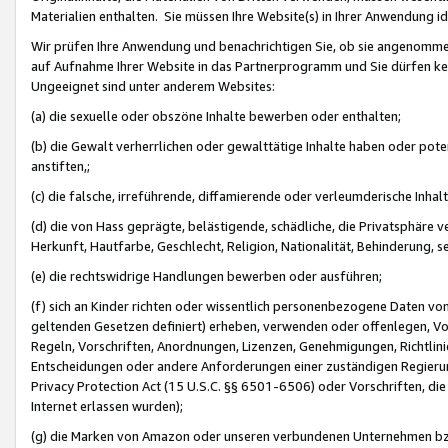
Materialien enthalten. Sie müssen Ihre Website(s) in Ihrer Anwendung ide
Wir prüfen Ihre Anwendung und benachrichtigen Sie, ob sie angenommen
auf Aufnahme Ihrer Website in das Partnerprogramm und Sie dürfen kei
Ungeeignet sind unter anderem Websites:
(a) die sexuelle oder obszöne Inhalte bewerben oder enthalten;
(b) die Gewalt verherrlichen oder gewalttätige Inhalte haben oder pot
anstiften,;
(c) die falsche, irreführende, diffamierende oder verleumderische Inha
(d) die von Hass geprägte, belästigende, schädliche, die Privatsphäre v
Herkunft, Hautfarbe, Geschlecht, Religion, Nationalität, Behinderung, 
(e) die rechtswidrige Handlungen bewerben oder ausführen;
(f) sich an Kinder richten oder wissentlich personenbezogene Daten vo
geltenden Gesetzen definiert) erheben, verwenden oder offenlegen, Vo
Regeln, Vorschriften, Anordnungen, Lizenzen, Genehmigungen, Richtlini
Entscheidungen oder andere Anforderungen einer zuständigen Regierung
Privacy Protection Act (15 U.S.C. §§ 6501-6506) oder Vorschriften, di
Internet erlassen wurden);
(g) die Marken von Amazon oder unseren verbundenen Unternehmen b