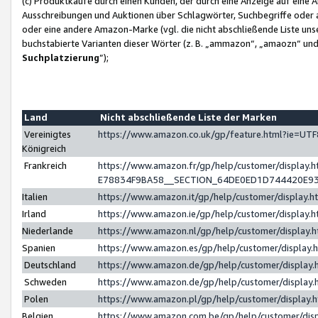
(c) Produktkäufe durch einen Kunden, der durch eine Anzeige auf eine 
Ausschreibungen und Auktionen über Schlagwörter, Suchbegriffe oder 
oder eine andere Amazon-Marke (vgl. die nicht abschließende Liste un
buchstabierte Varianten dieser Wörter (z. B. „ammazon“, „amaozn“ und „
Suchplatzierung
”);
Land
Nicht abschließende Liste der Marken
Vereinigtes
https://www.amazon.co.uk/gp/feature.html?ie=U
Königreich
Frankreich
https://www.amazon.fr/gp/help/customer/displa
E78834F9BA58__SECTION_64DE0ED1D744420E9
Italien
https://www.amazon.it/gp/help/customer/display
Irland
https://www.amazon.ie/gp/help/customer/displa
Niederlande
https://www.amazon.nl/gp/help/customer/display
Spanien
https://www.amazon.es/gp/help/customer/display
Deutschland
https://www.amazon.de/gp/help/customer/displa
Schweden
https://www.amazon.de/gp/help/customer/displa
Polen
https://www.amazon.pl/gp/help/customer/display
Belgien
https://www.amazon.com.be/gp/help/customer/d