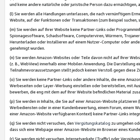
und keine andere natürliche oder juristische Person dazu ermächtigen, a
(l) Sie werden alle Handlungen unterlassen, die nach vernünftigem Erme
Website, auf der Funktionen oder Transaktionen (zum Beispiel suchen, s
(m) Sie werden auf Ihrer Website keine Partner-Links oder Programmin
Spionagesoftware, Schadsoftware, Computerviren, Würmern, Trojaner
Herunterladen oder Installieren auf einem Nutzer-Computer oder ande
genehmigt wurden.
(n) Sie werden Amazon-Websites oder Teile davon nicht auf Ihrer Websi
(z. B., WebView) innerhalb einer Mobilen Anwendung. Die Darstellung ein
Teilnahmevoraussetzungen stellt jedoch keinen Verstoß gegen diese Zif
(o) Sie werden keine Partner-Links oder andere Inhalte, die eine Am
Werbeseiten oder Layer-Werbung einstellen oder bereitstellen, mit Au
bewerben, die eng mit dem auf Ihrer Website befindlichen Material z
(p) Sie werden in Inhalte, die Sie auf einer Amazon-Website platzier
Werbediensten oder in einer Kundenbewertung, einem Forum, einem Wun
einer Amazon-Website verfügbaren Kontext) keine Partner-Links integr
(q) Sie werden nicht versuchen, den
Vergütungskatalog
zu umgehen oder
dass sich eine Webpage einer Amazon-Website im Browser eines Kunden 
(r) Sie werden nicht versuchen, Internetverkehr (Traffic) oder Vergü