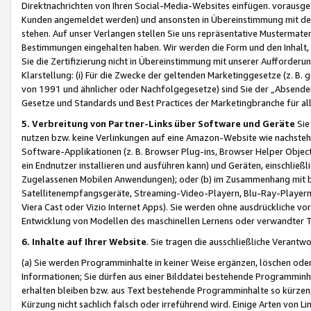
Direktnachrichten von Ihren Social-Media-Websites einfügen. vorausg
Kunden angemeldet werden) und ansonsten in Übereinstimmung mit der
stehen. Auf unser Verlangen stellen Sie uns repräsentative Mustermater
Bestimmungen eingehalten haben. Wir werden die Form und den Inhalt, di
Sie die Zertifizierung nicht in Übereinstimmung mit unserer Aufforderu
Klarstellung: (i) Für die Zwecke der geltenden Marketinggesetze (z. 
von 1991 und ähnlicher oder Nachfolgegesetze) sind Sie der „Absender“ j
Gesetze und Standards und Best Practices der Marketingbranche für 
5. Verbreitung von Partner-Links über Software und Geräte
Sie
nutzen bzw. keine Verlinkungen auf eine Amazon-Website wie nachsteh
Software-Applikationen (z. B. Browser Plug-ins, Browser Helper Objec
ein Endnutzer installieren und ausführen kann) und Geräten, einschlie
Zugelassenen Mobilen Anwendungen); oder (b) im Zusammenhang mit bzw.
Satellitenempfangsgeräte, Streaming-Video-Playern, Blu-Ray-Playern 
Viera Cast oder Vizio Internet Apps). Sie werden ohne ausdrückliche v
Entwicklung von Modellen des maschinellen Lernens oder verwandter 
6. Inhalte auf Ihrer Website
. Sie tragen die ausschließliche Verantwo
(a) Sie werden Programminhalte in keiner Weise ergänzen, löschen oder
Informationen; Sie dürfen aus einer Bilddatei bestehende Programminhal
erhalten bleiben bzw. aus Text bestehende Programminhalte so kürzen, 
Kürzung nicht sachlich falsch oder irreführend wird. Einige Arten von L