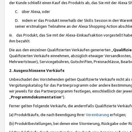
der Kunde schließt einen Kauf des Produkts ab, das Sie mit der Alexa 
C. über Alexa, oder
D. indem er das Produkt innerhalb der Skills Session in den Waren
seiner erstmaligen Teilnahme an der Alexa Shopping Action abschlie
iii. das Produkt, das Sie mit der Alexa-Einkaufsaktion vorgestellt ha
ihm bezahlt.
Die aus den einzelnen Qualifizierten Verkäufen generierten „
Qualifizi
Qualifizierten Verkäufe einnehmen, abzüglich etwaiger Versandkosten
Mehrwertsteuer), Servicegebühren, Gutschriften, Preisnachlässe, Bear
2. Ausgeschlossene Verkäufe
Unbeschadet des Vorstehenden gelten Qualifizierte Verkäufe nicht als
Vergütungskatalog für das Partnerprogramm oder andere Bestimmungen,
wir jeweils für das Partnerprogramm festlegen, einschließlich der jewe
„
Programmdokumentation
“).
Ferner gelten folgende Verkäufe, die andernfalls Qualifizierte Verkä
(a) Produktkäufe, die nach Beendigung Ihrer
Vereinbarung
erfolgen;
(b) Produktbestellungen, bei denen eine Stornierung, Rückgabe oder R