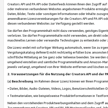
Creators API und PA API oder Datenfeeds können Ihnen den Zugriff auf D
oder mehreren verbundenen Websites angebotenen Produkte ermögliche
Daten, Bilder, Texte oder sonstigen Informationen oder Inhalte zuzugre
anwendbaren Lizenzvereinbarungen für die Creators API und PA API od
diesen verbundenen Websites zur Verfügung gestellt werden.
Sie dürfen den Programminhalt nicht dazu verwenden, geistiges Eigent
verletzen. Sie dürfen Programminhalte nicht verwenden, um direkt ode
maschinelles Lernen oder verwandte Technologien zu entwickeln oder zu
Die Lizenz endet mit sofortiger Wirkung automatisch, wenn Sie zu irg
Vergütungskatalog definiert) nicht rechtzeitig erfüllen bzw. ansonsten
schriftliche Mitteilung an Sie ganz oder teilweise beenden. Sie werden
umgehend einstellen und sämtliche Programminhalte und Amazon-Marke
jeweils verlangt, umgehend von Ihrer Website entfernen und löschen od
2. Voraussetzungen für die Nutzung der Creators API und der P
(a)
Beschreibung
. Im Rahmen dieser Lizenz können wir Ihnen Programmi
• Daten, Bilder, Audio-Dateien, Videos, Logos, Benutzerschnittstellen-
• Textmaterialien, wie beispielsweise Produktinformationen in Textfor
Neben den vorstehenden Produktwerbungsinhalten und dem Zugriff auf 
Zusammenhang mit Creators API und PA API Musterquellcodes und -bibli