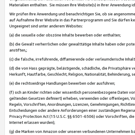
Materialien enthalten. Sie müssen Ihre Website(s) in Ihrer Anwendung ide
Wir prüfen Ihre Anwendung und benachrichtigen Sie, ob sie angenommen
auf Aufnahme Ihrer Website in das Partnerprogramm und Sie dürfen kei
Ungeeignet sind unter anderem Websites:
(a) die sexuelle oder obszöne Inhalte bewerben oder enthalten;
(b) die Gewalt verherrlichen oder gewalttätige Inhalte haben oder pot
anstiften,;
(c) die falsche, irreführende, diffamierende oder verleumderische Inha
(d) die von Hass geprägte, belästigende, schädliche, die Privatsphäre v
Herkunft, Hautfarbe, Geschlecht, Religion, Nationalität, Behinderung, 
(e) die rechtswidrige Handlungen bewerben oder ausführen;
(f) sich an Kinder richten oder wissentlich personenbezogene Daten vo
geltenden Gesetzen definiert) erheben, verwenden oder offenlegen, Vo
Regeln, Vorschriften, Anordnungen, Lizenzen, Genehmigungen, Richtlini
Entscheidungen oder andere Anforderungen einer zuständigen Regierung
Privacy Protection Act (15 U.S.C. §§ 6501-6506) oder Vorschriften, di
Internet erlassen wurden);
(g) die Marken von Amazon oder unseren verbundenen Unternehmen b