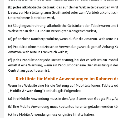
(b) jedes alkoholische Getränk, das auf deiner Webseite beworben wird
Lizenz zur Herstellung, zum Großhandel oder zum Vertrieb alkoholisch
Unternehmens betrieben wird,
(c) Säuglingsnahruhrung, alkoholische Getränke oder Tabakwaren und E
Webseiten in der EU und im Vereinigten Königreich wirbst,
(d) pflanzliche Raucherprodukte, wenn du für die Amazon-Webseite in B
(e) Produkte ohne medizinischen Verwendungszweck gemäß Anhang XVI 
Amazon-Webseite in Frankreich wirbst,
(f) jedes Produkt oder jede Dienstleistung, bei der es sich um ein Prod
erhältst eine Warnung, wenn ein Produkt oder eine Dienstleistung in de
Central ausgeschlossen ist.
Richtlinie für Mobile Anwendungen im Rahmen de
Wenn Ihre Website eine für die Nutzung auf Mobiltelefonen, Tablets 
„
Mobile Anwendung
“) enthält, gilt Folgendes:
(a) Ihre Mobile Anwendung muss in den App-Stores von Google Play, A
(b) Ihre Mobile Anwendung muss kostenlos heruntergeladen werden könn
(c) Ihre Mobile Anwendung muss originäre Inhalte haben,