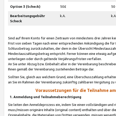
Option 3 (Scheck)
50£
50
Bearbeitungsgebühr
k.A.
k.A
Scheck
Sind auf Ihrem Konto für einen Zeitraum von mindestens drei Jahren kein
Frist von sieben Tagen nach einer entsprechenden Ankündigung die für
Schlussbetrag zurückzuhalten, der dem in der Übersicht Mindestausz
Mindestauszahlungsbetrag entspricht. Ferner können eine etwaig aufg
unterliegen oder durch geltende Verjährungsfristen verfallen.
An Sie unter Abzug bzw. Einbehalt aller in der Vereinbarung beschrieb
Ihnen gemäß der Vereinbarung zustehenden Beträge dar.
Sollten Sie, gleich aus welchem Grund, eine Überschusszahlung erhalte
an Sie im Rahmen der Vereinbarung zukünftig zahlbaren Vergütung zu 
Voraussetzungen für die Teilnahme a
1. Anmeldung und Teilnahmeberechtigung
Sie leiten den Anmeldeprozess ein, indem Sie einen vollständigen und 
muss/müssen originäre Inhalte (original content) enthalten und über d
Originalinhalte, die Materialien von Dritten verwenden, müssen wese