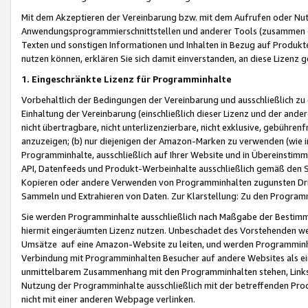
Mit dem Akzeptieren der Vereinbarung bzw. mit dem Aufrufen oder Nutz
Anwendungsprogrammierschnittstellen und anderer Tools (zusammen die
Texten und sonstigen Informationen und Inhalten in Bezug auf Produkte
nutzen können, erklären Sie sich damit einverstanden, an diese Lizenz 
1. Eingeschränkte Lizenz für Programminhalte
Vorbehaltlich der Bedingungen der Vereinbarung und ausschließlich z
Einhaltung der Vereinbarung (einschließlich dieser Lizenz und der ande
nicht übertragbare, nicht unterlizenzierbare, nicht exklusive, gebühren
anzuzeigen; (b) nur diejenigen der Amazon-Marken zu verwenden (wie in 
Programminhalte, ausschließlich auf Ihrer Website und in Übereinstimmu
API, Datenfeeds und Produkt-Werbeinhalte ausschließlich gemäß den Spe
Kopieren oder andere Verwenden von Programminhalten zugunsten Dri
Sammeln und Extrahieren von Daten. Zur Klarstellung: Zu den Program
Sie werden Programminhalte ausschließlich nach Maßgabe der Besti
hiermit eingeräumten Lizenz nutzen. Unbeschadet des Vorstehenden we
Umsätze auf eine Amazon-Website zu leiten, und werden Programminhal
Verbindung mit Programminhalten Besucher auf andere Websites als ein
unmittelbarem Zusammenhang mit den Programminhalten stehen, Links z
Nutzung der Programminhalte ausschließlich mit der betreffenden Pr
nicht mit einer anderen Webpage verlinken.