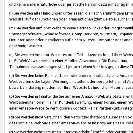
und keine andere natürliche oder juristische Person dazu ermächtigen, a
(l) Sie werden alle Handlungen unterlassen, die nach vernünftigem Erme
Website, auf der Funktionen oder Transaktionen (zum Beispiel suchen, s
(m) Sie werden auf Ihrer Website keine Partner-Links oder Programmin
Spionagesoftware, Schadsoftware, Computerviren, Würmern, Trojaner
Herunterladen oder Installieren auf einem Nutzer-Computer oder ande
genehmigt wurden.
(n) Sie werden Amazon-Websites oder Teile davon nicht auf Ihrer Websi
(z. B., WebView) innerhalb einer Mobilen Anwendung. Die Darstellung ein
Teilnahmevoraussetzungen stellt jedoch keinen Verstoß gegen diese Zif
(o) Sie werden keine Partner-Links oder andere Inhalte, die eine Am
Werbeseiten oder Layer-Werbung einstellen oder bereitstellen, mit Au
bewerben, die eng mit dem auf Ihrer Website befindlichen Material z
(p) Sie werden in Inhalte, die Sie auf einer Amazon-Website platzier
Werbediensten oder in einer Kundenbewertung, einem Forum, einem Wun
einer Amazon-Website verfügbaren Kontext) keine Partner-Links integr
(q) Sie werden nicht versuchen, den
Vergütungskatalog
zu umgehen oder
dass sich eine Webpage einer Amazon-Website im Browser eines Kunden 
(r) Sie werden nicht versuchen, Internetverkehr (Traffic) oder Vergü