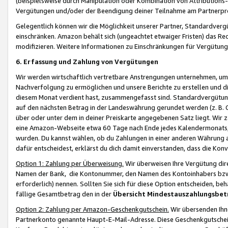
(beispielsweise durch Manipulation oder Kombination von Attributions-
Vergütungen und/oder der Beendigung deiner Teilnahme am Partnerp
Gelegentlich können wir die Möglichkeit unserer Partner, Standardv
einschränken. Amazon behält sich (ungeachtet etwaiger Fristen) das Re
modifizieren. Weitere Informationen zu Einschränkungen für Vergütung
6. Erfassung und Zahlung von Vergütungen
Wir werden wirtschaftlich vertretbare Anstrengungen unternehmen, um 
Nachverfolgung zu ermöglichen und unsere Berichte zu erstellen und di
diesem Monat verdient hast, zusammengefasst sind. Standardvergütung
auf den nächsten Betrag in der Landeswährung gerundet werden (z. B. C
über oder unter dem in deiner Preiskarte angegebenen Satz liegt. Wir
eine Amazon-Webseite etwa 60 Tage nach Ende jedes Kalendermonats, i
wurden. Du kannst wählen, ob du Zahlungen in einer anderen Währung
dafür entscheidest, erklärst du dich damit einverstanden, dass die K
Option 1: Zahlung per Überweisung.
Wir überweisen Ihre Vergütung dir
Namen der Bank, die Kontonummer, den Namen des Kontoinhabers bzw. a
erforderlich) nennen. Sollten Sie sich für diese Option entscheiden, be
fällige Gesamtbetrag den in der
Übersicht Mindestauszahlungsbet
Option 2: Zahlung per Amazon-Geschenkgutschein.
Wir übersenden Ihne
Partnerkonto genannte Haupt-E-Mail-Adresse. Diese Geschenkgutschei