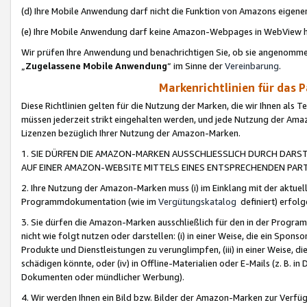
(d) Ihre Mobile Anwendung darf nicht die Funktion von Amazons eige
(e) Ihre Mobile Anwendung darf keine Amazon-Webpages in WebView 
Wir prüfen Ihre Anwendung und benachrichtigen Sie, ob sie angenomm
„
Zugelassene Mobile Anwendung
“ im Sinne der
Vereinbarung
.
Markenrichtlinien für das 
Diese Richtlinien gelten für die Nutzung der Marken, die wir Ihnen als 
müssen jederzeit strikt eingehalten werden, und jede Nutzung der Ama
Lizenzen bezüglich Ihrer Nutzung der Amazon-Marken.
1. SIE DÜRFEN DIE AMAZON-MARKEN AUSSCHLIESSLICH DURCH DARS
AUF EINER AMAZON-WEBSITE MITTELS EINES ENTSPRECHENDEN PART
2. Ihre Nutzung der Amazon-Marken muss (i) im Einklang mit der aktuells
Programmdokumentation (wie im
Vergütungskatalog
definiert) erfolg
3. Sie dürfen die Amazon-Marken ausschließlich für den in der Progr
nicht wie folgt nutzen oder darstellen: (i) in einer Weise, die ein Spo
Produkte und Dienstleistungen zu verunglimpfen, (iii) in einer Weise
schädigen könnte, oder (iv) in Offline-Materialien oder E-Mails (z. B.
Dokumenten oder mündlicher Werbung).
4. Wir werden Ihnen ein Bild bzw. Bilder der Amazon-Marken zur Verfüg