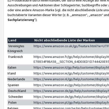
(c) Produktkäufe durch einen Kunden, der durch eine Anzeige auf eine 
Ausschreibungen und Auktionen über Schlagwörter, Suchbegriffe oder 
oder eine andere Amazon-Marke (vgl. die nicht abschließende Liste un
buchstabierte Varianten dieser Wörter (z. B. „ammazon“, „amaozn“ und „
Suchplatzierung
”);
Land
Nicht abschließende Liste der Marken
Vereinigtes
https://www.amazon.co.uk/gp/feature.html?ie=U
Königreich
Frankreich
https://www.amazon.fr/gp/help/customer/displa
E78834F9BA58__SECTION_64DE0ED1D744420E9
Italien
https://www.amazon.it/gp/help/customer/display
Irland
https://www.amazon.ie/gp/help/customer/displa
Niederlande
https://www.amazon.nl/gp/help/customer/display
Spanien
https://www.amazon.es/gp/help/customer/display
Deutschland
https://www.amazon.de/gp/help/customer/displa
Schweden
https://www.amazon.de/gp/help/customer/displa
Polen
https://www.amazon.pl/gp/help/customer/display
Belgien
https://www.amazon.com.be/gp/help/customer/d