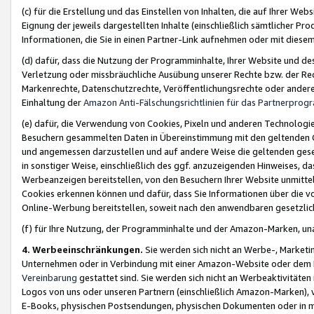
(c) für die Erstellung und das Einstellen von Inhalten, die auf Ihrer We
Eignung der jeweils dargestellten Inhalte (einschließlich sämtlicher 
Informationen, die Sie in einen Partner-Link aufnehmen oder mit diese
(d) dafür, dass die Nutzung der Programminhalte, Ihrer Website und des 
Verletzung oder missbräuchliche Ausübung unserer Rechte bzw. der Recht
Markenrechte, Datenschutzrechte, Veröffentlichungsrechte oder anderer
Einhaltung der
Amazon Anti-Fälschungsrichtlinien für das Partnerpro
(e) dafür, die Verwendung von Cookies, Pixeln und anderen Technologien
Besuchern gesammelten Daten in Übereinstimmung mit den geltenden Ge
und angemessen darzustellen und auf andere Weise die geltenden geset
in sonstiger Weise, einschließlich des ggf. anzuzeigenden Hinweises, d
Werbeanzeigen bereitstellen, von den Besuchern Ihrer Website unmitte
Cookies erkennen können und dafür, dass Sie Informationen über die v
Online-Werbung bereitstellen, soweit nach den anwendbaren gesetzlic
(f) für Ihre Nutzung, der Programminhalte und der Amazon-Marken, u
4. Werbeeinschränkungen.
Sie werden sich nicht an Werbe-, Market
Unternehmen oder in Verbindung mit einer Amazon-Website oder dem Pa
Vereinbarung
gestattet sind. Sie werden sich nicht an Werbeaktivitäten
Logos von uns oder unseren Partnern (einschließlich Amazon-Marken), 
E-Books, physischen Postsendungen, physischen Dokumenten oder in 