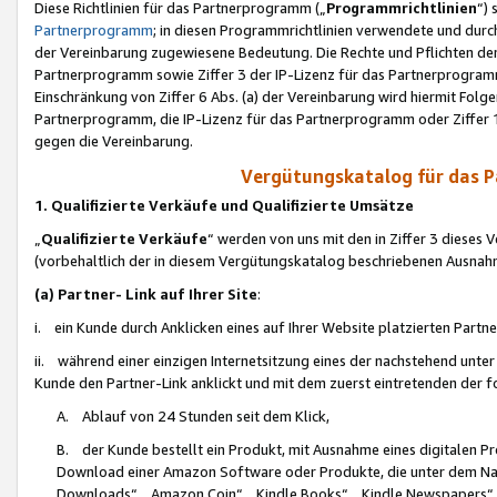
Diese Richtlinien für das Partnerprogramm („
Programmrichtlinien
“)
Partnerprogramm
; in diesen Programmrichtlinien verwendete und durch
der Vereinbarung zugewiesene Bedeutung. Die Rechte und Pflichten de
Partnerprogramm sowie Ziffer 3 der IP-Lizenz für das Partnerprogram
Einschränkung von Ziffer 6 Abs. (a) der Vereinbarung wird hiermit Fol
Partnerprogramm, die IP-Lizenz für das Partnerprogramm oder Ziffer 1
gegen die Vereinbarung.
Vergütungskatalog für das 
1. Qualifizierte Verkäufe und Qualifizierte Umsätze
„
Qualifizierte Verkäufe
“ werden von uns mit den in Ziffer 3 diese
(vorbehaltlich der in diesem Vergütungskatalog beschriebenen Ausnah
(a) Partner- Link auf Ihrer Site
:
i. ein Kunde durch Anklicken eines auf Ihrer Website platzierten Part
ii. während einer einzigen Internetsitzung eines der nachstehend unter (i)
Kunde den Partner-Link anklickt und mit dem zuerst eintretenden der f
A. Ablauf von 24 Stunden seit dem Klick,
B. der Kunde bestellt ein Produkt, mit Ausnahme eines digitalen P
Download einer Amazon Software oder Produkte, die unter dem N
Downloads“, „Amazon Coin“, „Kindle Books“, „Kindle Newspapers“, „