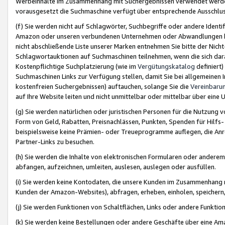
Werbeinhalte im Zusammenhang mit Suchergebnissen verwendet werden,
vorausgesetzt die Suchmaschine verfügt über entsprechende Ausschlu
(f) Sie werden nicht auf Schlagwörter, Suchbegriffe oder andere Ident
Amazon oder unseren verbundenen Unternehmen oder Abwandlungen bzw
nicht abschließende Liste unserer Marken entnehmen Sie bitte der Nich
Schlagwortauktionen auf Suchmaschinen teilnehmen, wenn die sich da
Kostenpflichtige Suchplatzierung (wie im
Vergütungskatalog
definiert
Suchmaschinen Links zur Verfügung stellen, damit Sie bei allgemeinen I
kostenfreien Suchergebnissen) auftauchen, solange Sie die
Vereinbaru
auf Ihre Website leiten und nicht unmittelbar oder mittelbar über eine
(g) Sie werden natürlichen oder juristischen Personen für die Nutzung 
Form von Geld, Rabatten, Preisnachlässen, Punkten, Spenden für Hilfs
beispielsweise keine Prämien- oder Treueprogramme auflegen, die Anrei
Partner-Links zu besuchen.
(h) Sie werden die Inhalte von elektronischen Formularen oder anderem M
abfangen, aufzeichnen, umleiten, auslesen, auslegen oder ausfüllen.
(i) Sie werden keine Kontodaten, die unsere Kunden im Zusammenhang 
Kunden der Amazon-Websites), abfragen, erheben, einholen, speichern,
(j) Sie werden Funktionen von Schaltflächen, Links oder andere Funkti
(k) Sie werden keine Bestellungen oder andere Geschäfte über eine Ama