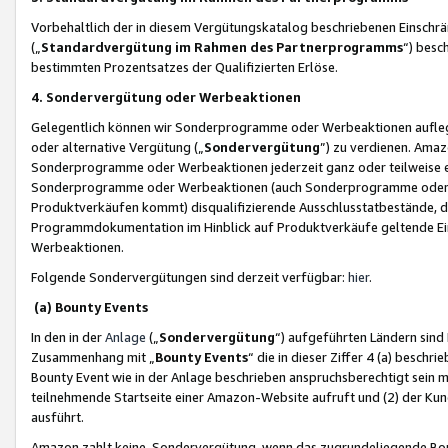
Vorbehaltlich der in diesem Vergütungskatalog beschriebenen Einschr
(„
Standardvergütung im Rahmen des Partnerprogramms
“) besc
bestimmten Prozentsatzes der Qualifizierten Erlöse.
4. Sondervergütung oder Werbeaktionen
Gelegentlich können wir Sonderprogramme oder Werbeaktionen auflegen,
oder alternative Vergütung („
Sondervergütung
”) zu verdienen. Amazo
Sonderprogramme oder Werbeaktionen jederzeit ganz oder teilweise einz
Sonderprogramme oder Werbeaktionen (auch Sonderprogramme oder We
Produktverkäufen kommt) disqualifizierende Ausschlusstatbestände, di
Programmdokumentation im Hinblick auf Produktverkäufe geltende E
Werbeaktionen.
Folgende Sondervergütungen sind derzeit verfügbar:
hier
.
(a) Bounty Events
In den in der
Anlage
(„
Sondervergütung
“) aufgeführten Ländern sind
Zusammenhang mit „
Bounty Events
“ die in dieser Ziffer 4 (a) besch
Bounty Event wie in der Anlage beschrieben anspruchsberechtigt sein mu
teilnehmende Startseite einer Amazon-Website aufruft und (2) der Kun
ausführt.
Amazon zahlt keine Sondervergütung, wenn das zugrundeliegende Boun