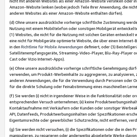
nicht mit anderen Websites als einer Amazon-Website verlinken oder i
Amazon-Website lenken (wobei jedoch Teile Ihrer Anwendung, die nich
anderen Websites als einer Amazon-Website enthalten dürfen).
(d) Ohne unsere ausdrückliche vorherige schriftliche Zustimmung werd
Nutzung mit einem Mobiltelefon oder sonstigen Mobilgerät entwickelt
(1) Websites, die nicht für die Nutzung mit solchen Geräten entwickelt
eine nicht für Mobilgeräte optimierte Website, die über einen Interne
in den
Richtlinie für Mobile Anwendungen
definiert, oder (3) Beistellge
Satellitenempfangsgeräte, Streaming-Video-Player, Blu-Ray-Player ode
Cast oder Vizio Internet-Apps).
(e) Ohne unsere ausdrückliche vorherige schriftliche Genehmigung dürfe
verwenden, um Produkt-Werbeinhalte zu aggregieren, zu analysieren, 
anderen Anwendungen, die für die Verwendung durch Personen oder Or
für die direkte Schulung oder Feinabstimmung eines maschinellen Lern
(f) Sie werden (i) nicht in irgendeiner Weise in die Funktionalität ode
entsprechenden Versuch unternehmen; (ii) keine Produktwerbungsinha
Kontaktaufnahme mit Verkäufern oder Kunden oder sonstiger Werbeaktiv
API, Datenfeeds, Produktwerbungsinhalten oder Spezifikationen erschei
Eigentumsrechte oder gewerblicher Schutzrechte, nicht entfernen, verd
(g) Sie werden nicht versuchen, (i) die Spezifikationen oder die in de
manipulieren, zu reparieren oder anderweitig abgeleitete Werke davon z