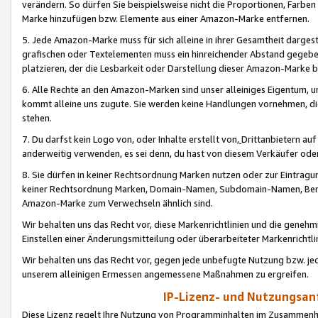
verändern. So dürfen Sie beispielsweise nicht die Proportionen, Farb
Marke hinzufügen bzw. Elemente aus einer Amazon-Marke entfernen.
5. Jede Amazon-Marke muss für sich alleine in ihrer Gesamtheit darge
grafischen oder Textelementen muss ein hinreichender Abstand gegebe
platzieren, der die Lesbarkeit oder Darstellung dieser Amazon-Marke b
6. Alle Rechte an den Amazon-Marken sind unser alleiniges Eigentum, 
kommt alleine uns zugute. Sie werden keine Handlungen vornehmen, 
stehen.
7. Du darfst kein Logo von, oder Inhalte erstellt von,
Drittanbietern au
anderweitig verwenden, es sei denn, du hast von diesem Verkäufer oder
8. Sie dürfen in keiner Rechtsordnung Marken nutzen oder zur Eintragu
keiner Rechtsordnung Marken, Domain-Namen, Subdomain-Namen, Benu
Amazon-Marke zum Verwechseln ähnlich sind.
Wir behalten uns das Recht vor, diese Markenrichtlinien und die gene
Einstellen einer Änderungsmitteilung oder überarbeiteter Markenricht
Wir behalten uns das Recht vor, gegen jede unbefugte Nutzung bzw. jede 
unserem alleinigen Ermessen angemessene Maßnahmen zu ergreifen.
IP-Lizenz- und Nutzungsan
Diese Lizenz regelt Ihre Nutzung von Programminhalten im Zusammen