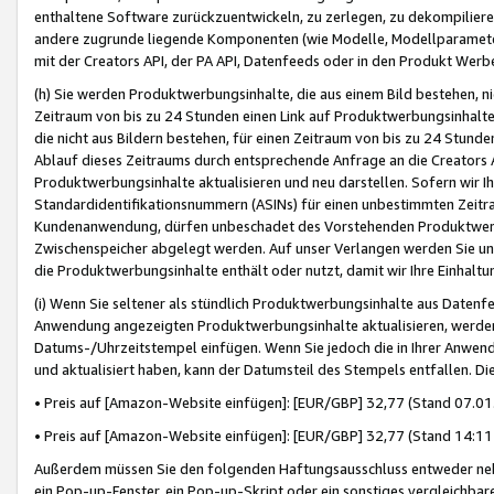
enthaltene Software zurückzuentwickeln, zu zerlegen, zu dekompilier
andere zugrunde liegende Komponenten (wie Modelle, Modellparameter
mit der Creators API, der PA API, Datenfeeds oder in den Produkt Werb
(h) Sie werden Produktwerbungsinhalte, die aus einem Bild bestehen, ni
Zeitraum von bis zu 24 Stunden einen Link auf Produktwerbungsinhalte
die nicht aus Bildern bestehen, für einen Zeitraum von bis zu 24 Stund
Ablauf dieses Zeitraums durch entsprechende Anfrage an die Creators 
Produktwerbungsinhalte aktualisieren und neu darstellen. Sofern wir Ih
Standardidentifikationsnummern (ASINs) für einen unbestimmten Zeitra
Kundenanwendung, dürfen unbeschadet des Vorstehenden Produktwerbu
Zwischenspeicher abgelegt werden. Auf unser Verlangen werden Sie un
die Produktwerbungsinhalte enthält oder nutzt, damit wir Ihre Einhalt
(i) Wenn Sie seltener als stündlich Produktwerbungsinhalte aus Datenfe
Anwendung angezeigten Produktwerbungsinhalte aktualisieren, werden 
Datums-/Uhrzeitstempel einfügen. Wenn Sie jedoch die in Ihrer Anwe
und aktualisiert haben, kann der Datumsteil des Stempels entfallen. Dies
• Preis auf [Amazon-Website einfügen]: [EUR/GBP] 32,77 (Stand 07.01.
• Preis auf [Amazon-Website einfügen]: [EUR/GBP] 32,77 (Stand 14:11 
Außerdem müssen Sie den folgenden Haftungsausschluss entweder neb
ein Pop-up-Fenster, ein Pop-up-Skript oder ein sonstiges vergleichba