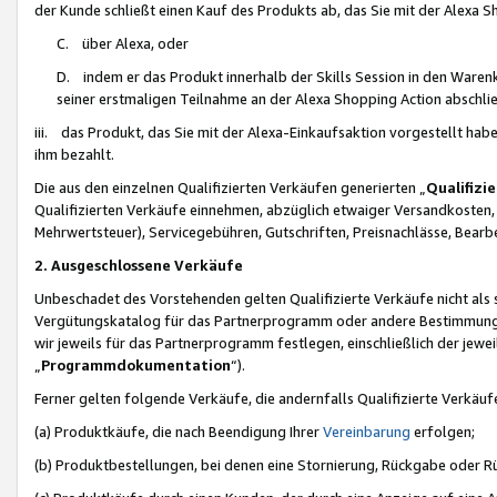
der Kunde schließt einen Kauf des Produkts ab, das Sie mit der Alexa 
C. über Alexa, oder
D. indem er das Produkt innerhalb der Skills Session in den Waren
seiner erstmaligen Teilnahme an der Alexa Shopping Action abschlie
iii. das Produkt, das Sie mit der Alexa-Einkaufsaktion vorgestellt ha
ihm bezahlt.
Die aus den einzelnen Qualifizierten Verkäufen generierten „
Qualifizi
Qualifizierten Verkäufe einnehmen, abzüglich etwaiger Versandkosten
Mehrwertsteuer), Servicegebühren, Gutschriften, Preisnachlässe, Bear
2. Ausgeschlossene Verkäufe
Unbeschadet des Vorstehenden gelten Qualifizierte Verkäufe nicht als
Vergütungskatalog für das Partnerprogramm oder andere Bestimmungen,
wir jeweils für das Partnerprogramm festlegen, einschließlich der jewe
„
Programmdokumentation
“).
Ferner gelten folgende Verkäufe, die andernfalls Qualifizierte Verkä
(a) Produktkäufe, die nach Beendigung Ihrer
Vereinbarung
erfolgen;
(b) Produktbestellungen, bei denen eine Stornierung, Rückgabe oder R