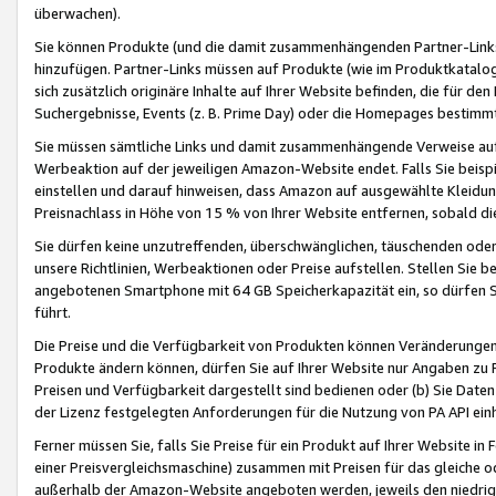
überwachen).
Sie können Produkte (und die damit zusammenhängenden Partner-Links)
hinzufügen. Partner-Links müssen auf Produkte (wie im Produktkatalog de
sich zusätzlich originäre Inhalte auf Ihrer Website befinden, die für 
Suchergebnisse, Events (z. B. Prime Day) oder die Homepages bestimmte
Sie müssen sämtliche Links und damit zusammenhängende Verweise auf z
Werbeaktion auf der jeweiligen Amazon-Website endet. Falls Sie beisp
einstellen und darauf hinweisen, dass Amazon auf ausgewählte Kleidun
Preisnachlass in Höhe von 15 % von Ihrer Website entfernen, sobald di
Sie dürfen keine unzutreffenden, überschwänglichen, täuschenden od
unsere Richtlinien, Werbeaktionen oder Preise aufstellen. Stellen Sie 
angebotenen Smartphone mit 64 GB Speicherkapazität ein, so dürfen S
führt.
Die Preise und die Verfügbarkeit von Produkten können Veränderungen 
Produkte ändern können, dürfen Sie auf Ihrer Website nur Angaben zu P
Preisen und Verfügbarkeit dargestellt sind bedienen oder (b) Sie Daten
der Lizenz festgelegten Anforderungen für die Nutzung von PA API einh
Ferner müssen Sie, falls Sie Preise für ein Produkt auf Ihrer Website in 
einer Preisvergleichsmaschine) zusammen mit Preisen für das gleiche o
außerhalb der Amazon-Website angeboten werden, jeweils den niedrigst