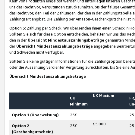
Kauf von Produkten eingelöst werden und unterliegen unseren Geschäf
uns das Recht vor, Vergütungen zurückzuhalten, bis der fällige Gesamt
das Recht vor, den Teil der Zahlungen, der den in der Zahlungstabelle 
Zahlungsart angibst. Die Zahlung per Amazon-Geschenkgutschein ist in
Option 3: Zahlung per Scheck.
Wir übersenden Ihnen einen Scheck in Höh
Sollten Sie sich für diese Option entscheiden, behalten wir uns das Rec
den in der
Übersicht Mindestauszahlungsbeträge
genannten Mindest
der
Übersicht Mindestauszahlungsbeträge
angegebene Bearbeitung
und Schweden nicht verfügbar.
Sollten Sie keine gültigen Informationen für die Zahlungsoption bereit
oder die Auszahlung verdienter Vergütung zurückhalten, bis Sie eine A
Übersicht Mindestauszahlungsbeträge
UK Maxium
UK
FR,
Minimum
un
Option 1 (Überweisung)
25£
25
£5,000
Option 2
25£
25
(Geschenkgutschein)