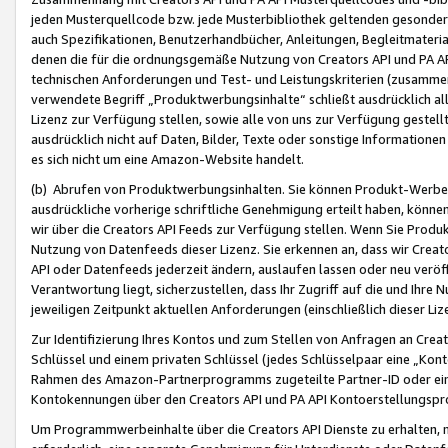
jeden Musterquellcode bzw. jede Musterbibliothek geltenden gesonder
auch Spezifikationen, Benutzerhandbücher, Anleitungen, Begleitmaterial
denen die für die ordnungsgemäße Nutzung von Creators API und PA A
technischen Anforderungen und Test- und Leistungskriterien (zusammen
verwendete Begriff „Produktwerbungsinhalte“ schließt ausdrücklich al
Lizenz zur Verfügung stellen, sowie alle von uns zur Verfügung gestel
ausdrücklich nicht auf Daten, Bilder, Texte oder sonstige Informatione
es sich nicht um eine Amazon-Website handelt.
(b) Abrufen von Produktwerbungsinhalten. Sie können Produkt-Werbein
ausdrückliche vorherige schriftliche Genehmigung erteilt haben, könn
wir über die Creators API Feeds zur Verfügung stellen. Wenn Sie Produk
Nutzung von Datenfeeds dieser Lizenz. Sie erkennen an, dass wir Creat
API oder Datenfeeds jederzeit ändern, auslaufen lassen oder neu veröffe
Verantwortung liegt, sicherzustellen, dass Ihr Zugriff auf die und Ihr
jeweiligen Zeitpunkt aktuellen Anforderungen (einschließlich dieser Liz
Zur Identifizierung Ihres Kontos und zum Stellen von Anfragen an Crea
Schlüssel und einem privaten Schlüssel (jedes Schlüsselpaar eine „Kon
Rahmen des Amazon-Partnerprogramms zugeteilte Partner-ID oder ein
Kontokennungen über den Creators API und PA API Kontoerstellungspro
Um Programmwerbeinhalte über die Creators API Dienste zu erhalten, m