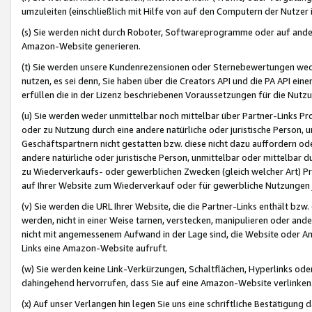
umzuleiten (einschließlich mit Hilfe von auf den Computern der Nutzer i
(s) Sie werden nicht durch Roboter, Softwareprogramme oder auf andere
Amazon-Website generieren.
(t) Sie werden unsere Kundenrezensionen oder Sternebewertungen wed
nutzen, es sei denn, Sie haben über die Creators API und die PA API e
erfüllen die in der Lizenz beschriebenen Voraussetzungen für die Nutzu
(u) Sie werden weder unmittelbar noch mittelbar über Partner-Links P
oder zu Nutzung durch eine andere natürliche oder juristische Person,
Geschäftspartnern nicht gestatten bzw. diese nicht dazu auffordern od
andere natürliche oder juristische Person, unmittelbar oder mittelbar
zu Wiederverkaufs- oder gewerblichen Zwecken (gleich welcher Art) 
auf Ihrer Website zum Wiederverkauf oder für gewerbliche Nutzungen 
(v) Sie werden die URL Ihrer Website, die die Partner-Links enthält b
werden, nicht in einer Weise tarnen, verstecken, manipulieren oder and
nicht mit angemessenem Aufwand in der Lage sind, die Website oder A
Links eine Amazon-Website aufruft.
(w) Sie werden keine Link-Verkürzungen, Schaltflächen, Hyperlinks ode
dahingehend hervorrufen, dass Sie auf eine Amazon-Website verlinken
(x) Auf unser Verlangen hin legen Sie uns eine schriftliche Bestätigung