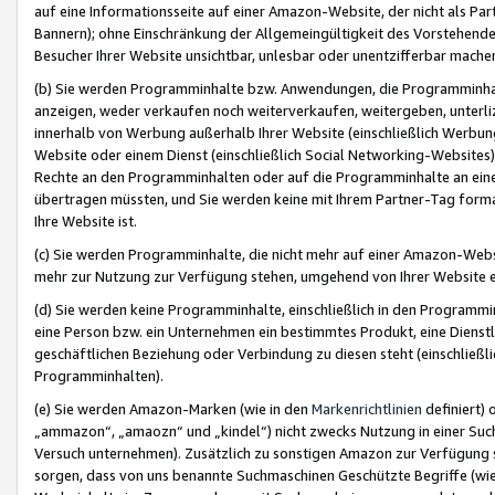
auf eine Informationsseite auf einer Amazon-Website, der nicht als Part
Bannern); ohne Einschränkung der Allgemeingültigkeit des Vorstehende
Besucher Ihrer Website unsichtbar, unlesbar oder unentzifferbar mache
(b) Sie werden Programminhalte bzw. Anwendungen, die Programminhalt
anzeigen, weder verkaufen noch weiterverkaufen, weitergeben, unterli
innerhalb von Werbung außerhalb Ihrer Website (einschließlich Werbun
Website oder einem Dienst (einschließlich Social Networking-Website
Rechte an den Programminhalten oder auf die Programminhalte an eine a
übertragen müssten, und Sie werden keine mit Ihrem Partner-Tag formati
Ihre Website ist.
(c) Sie werden Programminhalte, die nicht mehr auf einer Amazon-Websit
mehr zur Nutzung zur Verfügung stehen, umgehend von Ihrer Website e
(d) Sie werden keine Programminhalte, einschließlich in den Programmin
eine Person bzw. ein Unternehmen ein bestimmtes Produkt, eine Dienstle
geschäftlichen Beziehung oder Verbindung zu diesen steht (einschließli
Programminhalten).
(e) Sie werden Amazon-Marken (wie in den
Markenrichtlinien
definiert) 
„ammazon“, „amaozn“ und „kindel“) nicht zwecks Nutzung in einer Suc
Versuch unternehmen). Zusätzlich zu sonstigen Amazon zur Verfügung 
sorgen, dass von uns benannte Suchmaschinen Geschützte Begriffe (wie 