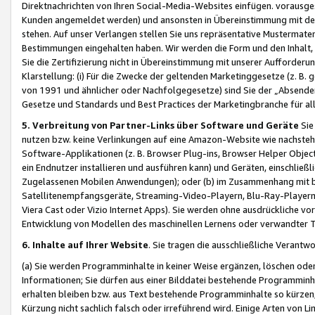
Direktnachrichten von Ihren Social-Media-Websites einfügen. vorausg
Kunden angemeldet werden) und ansonsten in Übereinstimmung mit der
stehen. Auf unser Verlangen stellen Sie uns repräsentative Mustermater
Bestimmungen eingehalten haben. Wir werden die Form und den Inhalt, di
Sie die Zertifizierung nicht in Übereinstimmung mit unserer Aufforderu
Klarstellung: (i) Für die Zwecke der geltenden Marketinggesetze (z. 
von 1991 und ähnlicher oder Nachfolgegesetze) sind Sie der „Absender“ j
Gesetze und Standards und Best Practices der Marketingbranche für 
5. Verbreitung von Partner-Links über Software und Geräte
Sie
nutzen bzw. keine Verlinkungen auf eine Amazon-Website wie nachsteh
Software-Applikationen (z. B. Browser Plug-ins, Browser Helper Objec
ein Endnutzer installieren und ausführen kann) und Geräten, einschlie
Zugelassenen Mobilen Anwendungen); oder (b) im Zusammenhang mit bzw.
Satellitenempfangsgeräte, Streaming-Video-Playern, Blu-Ray-Playern 
Viera Cast oder Vizio Internet Apps). Sie werden ohne ausdrückliche v
Entwicklung von Modellen des maschinellen Lernens oder verwandter 
6. Inhalte auf Ihrer Website
. Sie tragen die ausschließliche Verantwo
(a) Sie werden Programminhalte in keiner Weise ergänzen, löschen oder
Informationen; Sie dürfen aus einer Bilddatei bestehende Programminhal
erhalten bleiben bzw. aus Text bestehende Programminhalte so kürzen, 
Kürzung nicht sachlich falsch oder irreführend wird. Einige Arten von L