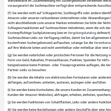
Werbeinhalte im Zusammenhang mit Suchergebnissen verwendet werden,
vorausgesetzt die Suchmaschine verfügt über entsprechende Ausschlu
(f) Sie werden nicht auf Schlagwörter, Suchbegriffe oder andere Ident
Amazon oder unseren verbundenen Unternehmen oder Abwandlungen bzw
nicht abschließende Liste unserer Marken entnehmen Sie bitte der Nich
Schlagwortauktionen auf Suchmaschinen teilnehmen, wenn die sich da
Kostenpflichtige Suchplatzierung (wie im
Vergütungskatalog
definiert
Suchmaschinen Links zur Verfügung stellen, damit Sie bei allgemeinen I
kostenfreien Suchergebnissen) auftauchen, solange Sie die
Vereinbaru
auf Ihre Website leiten und nicht unmittelbar oder mittelbar über eine
(g) Sie werden natürlichen oder juristischen Personen für die Nutzung 
Form von Geld, Rabatten, Preisnachlässen, Punkten, Spenden für Hilfs
beispielsweise keine Prämien- oder Treueprogramme auflegen, die Anrei
Partner-Links zu besuchen.
(h) Sie werden die Inhalte von elektronischen Formularen oder anderem M
abfangen, aufzeichnen, umleiten, auslesen, auslegen oder ausfüllen.
(i) Sie werden keine Kontodaten, die unsere Kunden im Zusammenhang 
Kunden der Amazon-Websites), abfragen, erheben, einholen, speichern,
(j) Sie werden Funktionen von Schaltflächen, Links oder andere Funkti
(k) Sie werden keine Bestellungen oder andere Geschäfte über eine Ama