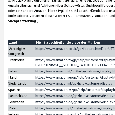
(c) Produktkäufe durch einen Kunden, der durch eine Anzeige auf eine 
Ausschreibungen und Auktionen über Schlagwörter, Suchbegriffe oder 
oder eine andere Amazon-Marke (vgl. die nicht abschließende Liste un
buchstabierte Varianten dieser Wörter (z. B. „ammazon“, „amaozn“ und „
Suchplatzierung
”);
Land
Nicht abschließende Liste der Marken
Vereinigtes
https://www.amazon.co.uk/gp/feature.html?ie=U
Königreich
Frankreich
https://www.amazon.fr/gp/help/customer/displa
E78834F9BA58__SECTION_64DE0ED1D744420E9
Italien
https://www.amazon.it/gp/help/customer/display
Irland
https://www.amazon.ie/gp/help/customer/displa
Niederlande
https://www.amazon.nl/gp/help/customer/display
Spanien
https://www.amazon.es/gp/help/customer/display
Deutschland
https://www.amazon.de/gp/help/customer/displa
Schweden
https://www.amazon.de/gp/help/customer/displa
Polen
https://www.amazon.pl/gp/help/customer/display
Belgien
https://www.amazon.com.be/gp/help/customer/d