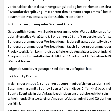
Vorbehaltlich der in diesem Vergütungskatalog beschriebenen Einschr
(„
Standardvergütung im Rahmen des Partnerprogramms
“) besc
bestimmten Prozentsatzes der Qualifizierten Erlöse.
4. Sondervergütung oder Werbeaktionen
Gelegentlich können wir Sonderprogramme oder Werbeaktionen auflegen,
oder alternative Vergütung („
Sondervergütung
”) zu verdienen. Amazo
Sonderprogramme oder Werbeaktionen jederzeit ganz oder teilweise einz
Sonderprogramme oder Werbeaktionen (auch Sonderprogramme oder We
Produktverkäufen kommt) disqualifizierende Ausschlusstatbestände, di
Programmdokumentation im Hinblick auf Produktverkäufe geltende E
Werbeaktionen.
Folgende Sondervergütungen sind derzeit verfügbar:
hier
.
(a) Bounty Events
In den in der
Anlage
(„
Sondervergütung
“) aufgeführten Ländern sind
Zusammenhang mit „
Bounty Events
“ die in dieser Ziffer 4 (a) besch
Bounty Event wie in der Anlage beschrieben anspruchsberechtigt sein mu
teilnehmende Startseite einer Amazon-Website aufruft und (2) der Kun
ausführt.
Amazon zahlt keine Sondervergütung, wenn das zugrundeliegende Boun