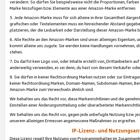
verändern. So dürfen Sie beispielsweise nicht die Proportionen, Farb
Marke hinzufügen bzw. Elemente aus einer Amazon-Marke entfernen.
5. Jede Amazon-Marke muss für sich alleine in ihrer Gesamtheit darge
grafischen oder Textelementen muss ein hinreichender Abstand gegebe
platzieren, der die Lesbarkeit oder Darstellung dieser Amazon-Marke b
6. Alle Rechte an den Amazon-Marken sind unser alleiniges Eigentum, 
kommt alleine uns zugute. Sie werden keine Handlungen vornehmen, 
stehen.
7. Du darfst kein Logo von, oder Inhalte erstellt von,
Drittanbietern au
anderweitig verwenden, es sei denn, du hast von diesem Verkäufer oder
8. Sie dürfen in keiner Rechtsordnung Marken nutzen oder zur Eintragu
keiner Rechtsordnung Marken, Domain-Namen, Subdomain-Namen, Benu
Amazon-Marke zum Verwechseln ähnlich sind.
Wir behalten uns das Recht vor, diese Markenrichtlinien und die gene
Einstellen einer Änderungsmitteilung oder überarbeiteter Markenricht
Wir behalten uns das Recht vor, gegen jede unbefugte Nutzung bzw. jede 
unserem alleinigen Ermessen angemessene Maßnahmen zu ergreifen.
IP-Lizenz- und Nutzungsan
Diese Lizenz regelt Ihre Nutzung von Programminhalten im Zusammen