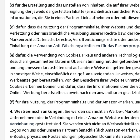
(c) für die Erstellung und das Einstellen von Inhalten, die auf Ihrer We
Eignung der jeweils dargestellten Inhalte (einschließlich sämtlicher 
Informationen, die Sie in einen Partner-Link aufnehmen oder mit diese
(d) dafür, dass die Nutzung der Programminhalte, Ihrer Website und des 
Verletzung oder missbräuchliche Ausübung unserer Rechte bzw. der Recht
Markenrechte, Datenschutzrechte, Veröffentlichungsrechte oder anderer
Einhaltung der
Amazon Anti-Fälschungsrichtlinien für das Partnerpro
(e) dafür, die Verwendung von Cookies, Pixeln und anderen Technologien
Besuchern gesammelten Daten in Übereinstimmung mit den geltenden Ge
und angemessen darzustellen und auf andere Weise die geltenden geset
in sonstiger Weise, einschließlich des ggf. anzuzeigenden Hinweises, d
Werbeanzeigen bereitstellen, von den Besuchern Ihrer Website unmitte
Cookies erkennen können und dafür, dass Sie Informationen über die v
Online-Werbung bereitstellen, soweit nach den anwendbaren gesetzlic
(f) für Ihre Nutzung, der Programminhalte und der Amazon-Marken, u
4. Werbeeinschränkungen.
Sie werden sich nicht an Werbe-, Market
Unternehmen oder in Verbindung mit einer Amazon-Website oder dem Pa
Vereinbarung
gestattet sind. Sie werden sich nicht an Werbeaktivitäten
Logos von uns oder unseren Partnern (einschließlich Amazon-Marken), 
E-Books, physischen Postsendungen, physischen Dokumenten oder in 