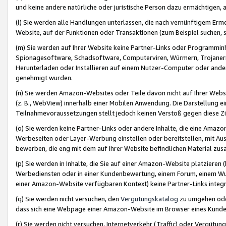
und keine andere natürliche oder juristische Person dazu ermächtigen, a
(l) Sie werden alle Handlungen unterlassen, die nach vernünftigem Erme
Website, auf der Funktionen oder Transaktionen (zum Beispiel suchen, s
(m) Sie werden auf Ihrer Website keine Partner-Links oder Programmin
Spionagesoftware, Schadsoftware, Computerviren, Würmern, Trojaner
Herunterladen oder Installieren auf einem Nutzer-Computer oder ande
genehmigt wurden.
(n) Sie werden Amazon-Websites oder Teile davon nicht auf Ihrer Websi
(z. B., WebView) innerhalb einer Mobilen Anwendung. Die Darstellung ein
Teilnahmevoraussetzungen stellt jedoch keinen Verstoß gegen diese Zif
(o) Sie werden keine Partner-Links oder andere Inhalte, die eine Am
Werbeseiten oder Layer-Werbung einstellen oder bereitstellen, mit Au
bewerben, die eng mit dem auf Ihrer Website befindlichen Material z
(p) Sie werden in Inhalte, die Sie auf einer Amazon-Website platzier
Werbediensten oder in einer Kundenbewertung, einem Forum, einem Wun
einer Amazon-Website verfügbaren Kontext) keine Partner-Links integr
(q) Sie werden nicht versuchen, den
Vergütungskatalog
zu umgehen oder
dass sich eine Webpage einer Amazon-Website im Browser eines Kunden 
(r) Sie werden nicht versuchen, Internetverkehr (Traffic) oder Vergü