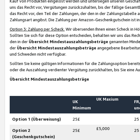
Kauf von Produkten eingelöst werden und unterliegen unseren Geschäf
uns das Recht vor, Vergütungen zurückzuhalten, bis der fällige Gesamt
das Recht vor, den Teil der Zahlungen, der den in der Zahlungstabelle 
Zahlungsart angibst. Die Zahlung per Amazon-Geschenkgutschein ist in
Option 3: Zahlung per Scheck.
Wir übersenden Ihnen einen Scheck in Höh
Sollten Sie sich für diese Option entscheiden, behalten wir uns das Rec
den in der
Übersicht Mindestauszahlungsbeträge
genannten Mindest
der
Übersicht Mindestauszahlungsbeträge
angegebene Bearbeitung
und Schweden nicht verfügbar.
Sollten Sie keine gültigen Informationen für die Zahlungsoption bereit
oder die Auszahlung verdienter Vergütung zurückhalten, bis Sie eine A
Übersicht Mindestauszahlungsbeträge
UK Maxium
UK
FR,
Minimum
un
Option 1 (Überweisung)
25£
25
£5,000
Option 2
25£
25
(Geschenkgutschein)