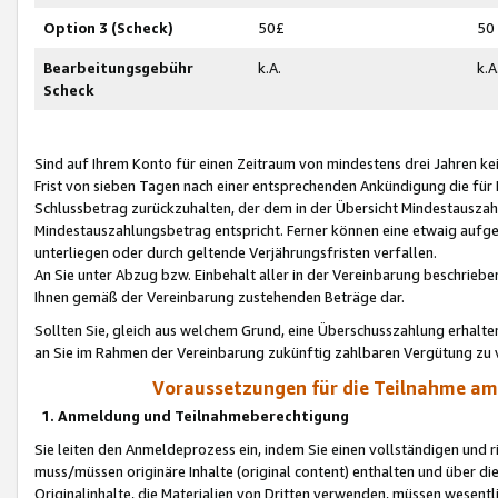
Option 3 (Scheck)
50£
50
Bearbeitungsgebühr
k.A.
k.A
Scheck
Sind auf Ihrem Konto für einen Zeitraum von mindestens drei Jahren kein
Frist von sieben Tagen nach einer entsprechenden Ankündigung die für
Schlussbetrag zurückzuhalten, der dem in der Übersicht Mindestausz
Mindestauszahlungsbetrag entspricht. Ferner können eine etwaig aufg
unterliegen oder durch geltende Verjährungsfristen verfallen.
An Sie unter Abzug bzw. Einbehalt aller in der Vereinbarung beschrieb
Ihnen gemäß der Vereinbarung zustehenden Beträge dar.
Sollten Sie, gleich aus welchem Grund, eine Überschusszahlung erhalte
an Sie im Rahmen der Vereinbarung zukünftig zahlbaren Vergütung zu 
Voraussetzungen für die Teilnahme a
1. Anmeldung und Teilnahmeberechtigung
Sie leiten den Anmeldeprozess ein, indem Sie einen vollständigen und 
muss/müssen originäre Inhalte (original content) enthalten und über d
Originalinhalte, die Materialien von Dritten verwenden, müssen wese