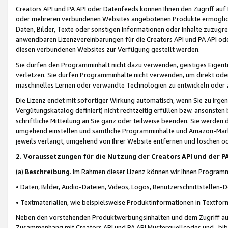
Creators API und PA API oder Datenfeeds können Ihnen den Zugriff auf D
oder mehreren verbundenen Websites angebotenen Produkte ermögliche
Daten, Bilder, Texte oder sonstigen Informationen oder Inhalte zuzugre
anwendbaren Lizenzvereinbarungen für die Creators API und PA API od
diesen verbundenen Websites zur Verfügung gestellt werden.
Sie dürfen den Programminhalt nicht dazu verwenden, geistiges Eigent
verletzen. Sie dürfen Programminhalte nicht verwenden, um direkt ode
maschinelles Lernen oder verwandte Technologien zu entwickeln oder zu
Die Lizenz endet mit sofortiger Wirkung automatisch, wenn Sie zu irg
Vergütungskatalog definiert) nicht rechtzeitig erfüllen bzw. ansonsten
schriftliche Mitteilung an Sie ganz oder teilweise beenden. Sie werden
umgehend einstellen und sämtliche Programminhalte und Amazon-Marke
jeweils verlangt, umgehend von Ihrer Website entfernen und löschen od
2. Voraussetzungen für die Nutzung der Creators API und der P
(a)
Beschreibung
. Im Rahmen dieser Lizenz können wir Ihnen Programmi
• Daten, Bilder, Audio-Dateien, Videos, Logos, Benutzerschnittstellen-
• Textmaterialien, wie beispielsweise Produktinformationen in Textfor
Neben den vorstehenden Produktwerbungsinhalten und dem Zugriff auf 
Zusammenhang mit Creators API und PA API Musterquellcodes und -bibli