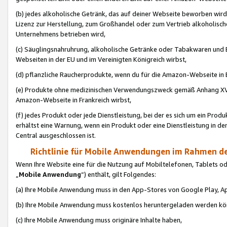
(b) jedes alkoholische Getränk, das auf deiner Webseite beworben wird
Lizenz zur Herstellung, zum Großhandel oder zum Vertrieb alkoholisch
Unternehmens betrieben wird,
(c) Säuglingsnahruhrung, alkoholische Getränke oder Tabakwaren und E
Webseiten in der EU und im Vereinigten Königreich wirbst,
(d) pflanzliche Raucherprodukte, wenn du für die Amazon-Webseite in B
(e) Produkte ohne medizinischen Verwendungszweck gemäß Anhang XVI 
Amazon-Webseite in Frankreich wirbst,
(f) jedes Produkt oder jede Dienstleistung, bei der es sich um ein Prod
erhältst eine Warnung, wenn ein Produkt oder eine Dienstleistung in de
Central ausgeschlossen ist.
Richtlinie für Mobile Anwendungen im Rahmen de
Wenn Ihre Website eine für die Nutzung auf Mobiltelefonen, Tablets 
„
Mobile Anwendung
“) enthält, gilt Folgendes:
(a) Ihre Mobile Anwendung muss in den App-Stores von Google Play, A
(b) Ihre Mobile Anwendung muss kostenlos heruntergeladen werden könn
(c) Ihre Mobile Anwendung muss originäre Inhalte haben,