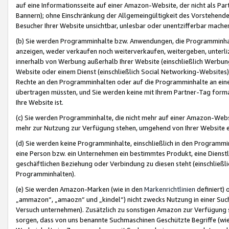
auf eine Informationsseite auf einer Amazon-Website, der nicht als Part
Bannern); ohne Einschränkung der Allgemeingültigkeit des Vorstehende
Besucher Ihrer Website unsichtbar, unlesbar oder unentzifferbar mache
(b) Sie werden Programminhalte bzw. Anwendungen, die Programminhalt
anzeigen, weder verkaufen noch weiterverkaufen, weitergeben, unterli
innerhalb von Werbung außerhalb Ihrer Website (einschließlich Werbun
Website oder einem Dienst (einschließlich Social Networking-Website
Rechte an den Programminhalten oder auf die Programminhalte an eine a
übertragen müssten, und Sie werden keine mit Ihrem Partner-Tag formati
Ihre Website ist.
(c) Sie werden Programminhalte, die nicht mehr auf einer Amazon-Websit
mehr zur Nutzung zur Verfügung stehen, umgehend von Ihrer Website e
(d) Sie werden keine Programminhalte, einschließlich in den Programmin
eine Person bzw. ein Unternehmen ein bestimmtes Produkt, eine Dienstle
geschäftlichen Beziehung oder Verbindung zu diesen steht (einschließli
Programminhalten).
(e) Sie werden Amazon-Marken (wie in den
Markenrichtlinien
definiert) 
„ammazon“, „amaozn“ und „kindel“) nicht zwecks Nutzung in einer Suc
Versuch unternehmen). Zusätzlich zu sonstigen Amazon zur Verfügung 
sorgen, dass von uns benannte Suchmaschinen Geschützte Begriffe (wie 