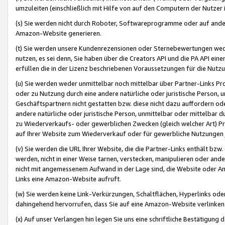
umzuleiten (einschließlich mit Hilfe von auf den Computern der Nutzer i
(s) Sie werden nicht durch Roboter, Softwareprogramme oder auf andere
Amazon-Website generieren.
(t) Sie werden unsere Kundenrezensionen oder Sternebewertungen wed
nutzen, es sei denn, Sie haben über die Creators API und die PA API e
erfüllen die in der Lizenz beschriebenen Voraussetzungen für die Nutzu
(u) Sie werden weder unmittelbar noch mittelbar über Partner-Links P
oder zu Nutzung durch eine andere natürliche oder juristische Person,
Geschäftspartnern nicht gestatten bzw. diese nicht dazu auffordern od
andere natürliche oder juristische Person, unmittelbar oder mittelbar
zu Wiederverkaufs- oder gewerblichen Zwecken (gleich welcher Art) 
auf Ihrer Website zum Wiederverkauf oder für gewerbliche Nutzungen 
(v) Sie werden die URL Ihrer Website, die die Partner-Links enthält b
werden, nicht in einer Weise tarnen, verstecken, manipulieren oder and
nicht mit angemessenem Aufwand in der Lage sind, die Website oder A
Links eine Amazon-Website aufruft.
(w) Sie werden keine Link-Verkürzungen, Schaltflächen, Hyperlinks ode
dahingehend hervorrufen, dass Sie auf eine Amazon-Website verlinken
(x) Auf unser Verlangen hin legen Sie uns eine schriftliche Bestätigung