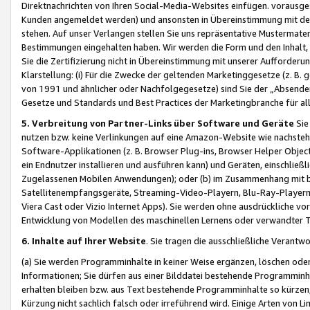
Direktnachrichten von Ihren Social-Media-Websites einfügen. vorausg
Kunden angemeldet werden) und ansonsten in Übereinstimmung mit der
stehen. Auf unser Verlangen stellen Sie uns repräsentative Mustermater
Bestimmungen eingehalten haben. Wir werden die Form und den Inhalt, di
Sie die Zertifizierung nicht in Übereinstimmung mit unserer Aufforderu
Klarstellung: (i) Für die Zwecke der geltenden Marketinggesetze (z. 
von 1991 und ähnlicher oder Nachfolgegesetze) sind Sie der „Absender“ j
Gesetze und Standards und Best Practices der Marketingbranche für 
5. Verbreitung von Partner-Links über Software und Geräte
Sie
nutzen bzw. keine Verlinkungen auf eine Amazon-Website wie nachsteh
Software-Applikationen (z. B. Browser Plug-ins, Browser Helper Objec
ein Endnutzer installieren und ausführen kann) und Geräten, einschlie
Zugelassenen Mobilen Anwendungen); oder (b) im Zusammenhang mit bzw.
Satellitenempfangsgeräte, Streaming-Video-Playern, Blu-Ray-Playern 
Viera Cast oder Vizio Internet Apps). Sie werden ohne ausdrückliche v
Entwicklung von Modellen des maschinellen Lernens oder verwandter 
6. Inhalte auf Ihrer Website
. Sie tragen die ausschließliche Verantwo
(a) Sie werden Programminhalte in keiner Weise ergänzen, löschen oder
Informationen; Sie dürfen aus einer Bilddatei bestehende Programminhal
erhalten bleiben bzw. aus Text bestehende Programminhalte so kürzen, 
Kürzung nicht sachlich falsch oder irreführend wird. Einige Arten von L