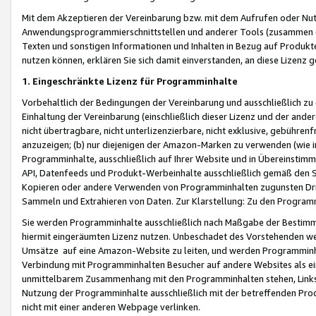
Mit dem Akzeptieren der Vereinbarung bzw. mit dem Aufrufen oder Nutz
Anwendungsprogrammierschnittstellen und anderer Tools (zusammen die
Texten und sonstigen Informationen und Inhalten in Bezug auf Produkte
nutzen können, erklären Sie sich damit einverstanden, an diese Lizenz 
1. Eingeschränkte Lizenz für Programminhalte
Vorbehaltlich der Bedingungen der Vereinbarung und ausschließlich z
Einhaltung der Vereinbarung (einschließlich dieser Lizenz und der ande
nicht übertragbare, nicht unterlizenzierbare, nicht exklusive, gebühren
anzuzeigen; (b) nur diejenigen der Amazon-Marken zu verwenden (wie in 
Programminhalte, ausschließlich auf Ihrer Website und in Übereinstimmu
API, Datenfeeds und Produkt-Werbeinhalte ausschließlich gemäß den Spe
Kopieren oder andere Verwenden von Programminhalten zugunsten Dri
Sammeln und Extrahieren von Daten. Zur Klarstellung: Zu den Program
Sie werden Programminhalte ausschließlich nach Maßgabe der Besti
hiermit eingeräumten Lizenz nutzen. Unbeschadet des Vorstehenden we
Umsätze auf eine Amazon-Website zu leiten, und werden Programminhal
Verbindung mit Programminhalten Besucher auf andere Websites als ein
unmittelbarem Zusammenhang mit den Programminhalten stehen, Links z
Nutzung der Programminhalte ausschließlich mit der betreffenden Pr
nicht mit einer anderen Webpage verlinken.