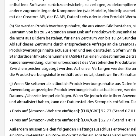
enthaltene Software zurückzuentwickeln, zu zerlegen, zu dekompilier
andere zugrunde liegende Komponenten (wie Modelle, Modellparameter
mit der Creators API, der PA API, Datenfeeds oder in den Produkt Werb
(h) Sie werden Produktwerbungsinhalte, die aus einem Bild bestehen, ni
Zeitraum von bis zu 24 Stunden einen Link auf Produktwerbungsinhalte
die nicht aus Bildern bestehen, für einen Zeitraum von bis zu 24 Stund
Ablauf dieses Zeitraums durch entsprechende Anfrage an die Creators 
Produktwerbungsinhalte aktualisieren und neu darstellen. Sofern wir Ih
Standardidentifikationsnummern (ASINs) für einen unbestimmten Zeitra
Kundenanwendung, dürfen unbeschadet des Vorstehenden Produktwerbu
Zwischenspeicher abgelegt werden. Auf unser Verlangen werden Sie un
die Produktwerbungsinhalte enthält oder nutzt, damit wir Ihre Einhalt
(i) Wenn Sie seltener als stündlich Produktwerbungsinhalte aus Datenfe
Anwendung angezeigten Produktwerbungsinhalte aktualisieren, werden 
Datums-/Uhrzeitstempel einfügen. Wenn Sie jedoch die in Ihrer Anwe
und aktualisiert haben, kann der Datumsteil des Stempels entfallen. Dies
• Preis auf [Amazon-Website einfügen]: [EUR/GBP] 32,77 (Stand 07.01.
• Preis auf [Amazon-Website einfügen]: [EUR/GBP] 32,77 (Stand 14:11 
Außerdem müssen Sie den folgenden Haftungsausschluss entweder neb
ein Pop-up-Fenster, ein Pop-up-Skript oder ein sonstiges vergleichba