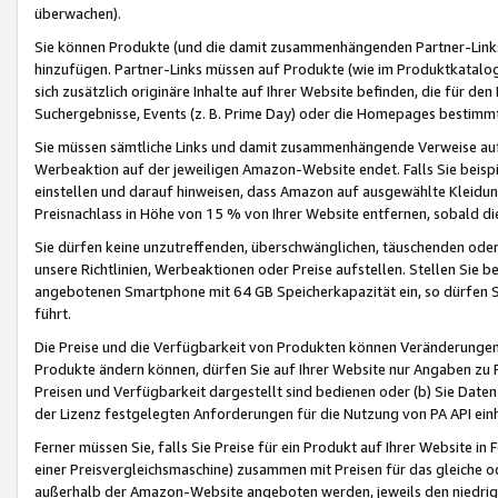
überwachen).
Sie können Produkte (und die damit zusammenhängenden Partner-Links)
hinzufügen. Partner-Links müssen auf Produkte (wie im Produktkatalog de
sich zusätzlich originäre Inhalte auf Ihrer Website befinden, die für 
Suchergebnisse, Events (z. B. Prime Day) oder die Homepages bestimmte
Sie müssen sämtliche Links und damit zusammenhängende Verweise auf z
Werbeaktion auf der jeweiligen Amazon-Website endet. Falls Sie beisp
einstellen und darauf hinweisen, dass Amazon auf ausgewählte Kleidun
Preisnachlass in Höhe von 15 % von Ihrer Website entfernen, sobald di
Sie dürfen keine unzutreffenden, überschwänglichen, täuschenden od
unsere Richtlinien, Werbeaktionen oder Preise aufstellen. Stellen Sie 
angebotenen Smartphone mit 64 GB Speicherkapazität ein, so dürfen S
führt.
Die Preise und die Verfügbarkeit von Produkten können Veränderungen 
Produkte ändern können, dürfen Sie auf Ihrer Website nur Angaben zu P
Preisen und Verfügbarkeit dargestellt sind bedienen oder (b) Sie Daten
der Lizenz festgelegten Anforderungen für die Nutzung von PA API einh
Ferner müssen Sie, falls Sie Preise für ein Produkt auf Ihrer Website in 
einer Preisvergleichsmaschine) zusammen mit Preisen für das gleiche o
außerhalb der Amazon-Website angeboten werden, jeweils den niedrigst