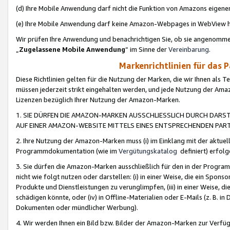
(d) Ihre Mobile Anwendung darf nicht die Funktion von Amazons eige
(e) Ihre Mobile Anwendung darf keine Amazon-Webpages in WebView 
Wir prüfen Ihre Anwendung und benachrichtigen Sie, ob sie angenomm
„
Zugelassene Mobile Anwendung
“ im Sinne der
Vereinbarung
.
Markenrichtlinien für das 
Diese Richtlinien gelten für die Nutzung der Marken, die wir Ihnen als 
müssen jederzeit strikt eingehalten werden, und jede Nutzung der Ama
Lizenzen bezüglich Ihrer Nutzung der Amazon-Marken.
1. SIE DÜRFEN DIE AMAZON-MARKEN AUSSCHLIESSLICH DURCH DARS
AUF EINER AMAZON-WEBSITE MITTELS EINES ENTSPRECHENDEN PART
2. Ihre Nutzung der Amazon-Marken muss (i) im Einklang mit der aktuells
Programmdokumentation (wie im
Vergütungskatalog
definiert) erfolg
3. Sie dürfen die Amazon-Marken ausschließlich für den in der Progr
nicht wie folgt nutzen oder darstellen: (i) in einer Weise, die ein Spo
Produkte und Dienstleistungen zu verunglimpfen, (iii) in einer Weise
schädigen könnte, oder (iv) in Offline-Materialien oder E-Mails (z. B.
Dokumenten oder mündlicher Werbung).
4. Wir werden Ihnen ein Bild bzw. Bilder der Amazon-Marken zur Verfüg