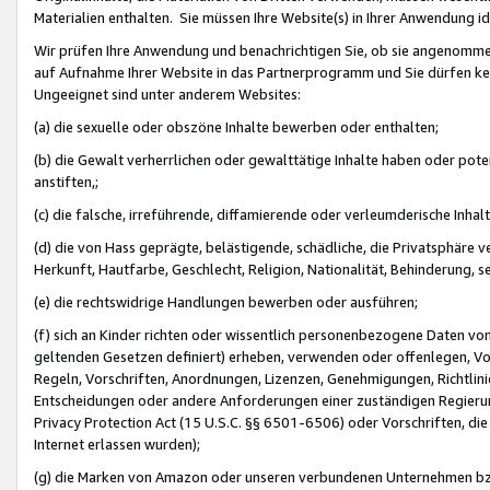
Materialien enthalten. Sie müssen Ihre Website(s) in Ihrer Anwendung ide
Wir prüfen Ihre Anwendung und benachrichtigen Sie, ob sie angenommen
auf Aufnahme Ihrer Website in das Partnerprogramm und Sie dürfen kei
Ungeeignet sind unter anderem Websites:
(a) die sexuelle oder obszöne Inhalte bewerben oder enthalten;
(b) die Gewalt verherrlichen oder gewalttätige Inhalte haben oder pot
anstiften,;
(c) die falsche, irreführende, diffamierende oder verleumderische Inha
(d) die von Hass geprägte, belästigende, schädliche, die Privatsphäre v
Herkunft, Hautfarbe, Geschlecht, Religion, Nationalität, Behinderung, 
(e) die rechtswidrige Handlungen bewerben oder ausführen;
(f) sich an Kinder richten oder wissentlich personenbezogene Daten vo
geltenden Gesetzen definiert) erheben, verwenden oder offenlegen, Vo
Regeln, Vorschriften, Anordnungen, Lizenzen, Genehmigungen, Richtlini
Entscheidungen oder andere Anforderungen einer zuständigen Regierung
Privacy Protection Act (15 U.S.C. §§ 6501-6506) oder Vorschriften, di
Internet erlassen wurden);
(g) die Marken von Amazon oder unseren verbundenen Unternehmen b