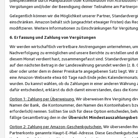
(beispielsweise durch Manipulation oder Kombination von Attributions-
Vergütungen und/oder der Beendigung deiner Teilnahme am Partnerp
Gelegentlich können wir die Möglichkeit unserer Partner, Standardv
einschränken. Amazon behält sich (ungeachtet etwaiger Fristen) das Re
modifizieren. Weitere Informationen zu Einschränkungen für Vergütung
6. Erfassung und Zahlung von Vergütungen
Wir werden wirtschaftlich vertretbare Anstrengungen unternehmen, um 
Nachverfolgung zu ermöglichen und unsere Berichte zu erstellen und di
diesem Monat verdient hast, zusammengefasst sind. Standardvergütung
auf den nächsten Betrag in der Landeswährung gerundet werden (z. B. C
über oder unter dem in deiner Preiskarte angegebenen Satz liegt. Wir
eine Amazon-Webseite etwa 60 Tage nach Ende jedes Kalendermonats, i
wurden. Du kannst wählen, ob du Zahlungen in einer anderen Währung
dafür entscheidest, erklärst du dich damit einverstanden, dass die K
Option 1: Zahlung per Überweisung.
Wir überweisen Ihre Vergütung dir
Namen der Bank, die Kontonummer, den Namen des Kontoinhabers bzw. a
erforderlich) nennen. Sollten Sie sich für diese Option entscheiden, be
fällige Gesamtbetrag den in der
Übersicht Mindestauszahlungsbet
Option 2: Zahlung per Amazon-Geschenkgutschein.
Wir übersenden Ihne
Partnerkonto genannte Haupt-E-Mail-Adresse. Diese Geschenkgutschei