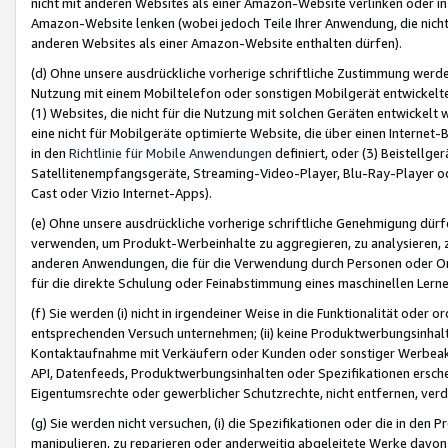
nicht mit anderen Websites als einer Amazon-Website verlinken oder i
Amazon-Website lenken (wobei jedoch Teile Ihrer Anwendung, die nich
anderen Websites als einer Amazon-Website enthalten dürfen).
(d) Ohne unsere ausdrückliche vorherige schriftliche Zustimmung werd
Nutzung mit einem Mobiltelefon oder sonstigen Mobilgerät entwickelt
(1) Websites, die nicht für die Nutzung mit solchen Geräten entwickelt
eine nicht für Mobilgeräte optimierte Website, die über einen Interne
in den
Richtlinie für Mobile Anwendungen
definiert, oder (3) Beistellge
Satellitenempfangsgeräte, Streaming-Video-Player, Blu-Ray-Player ode
Cast oder Vizio Internet-Apps).
(e) Ohne unsere ausdrückliche vorherige schriftliche Genehmigung dürfe
verwenden, um Produkt-Werbeinhalte zu aggregieren, zu analysieren, 
anderen Anwendungen, die für die Verwendung durch Personen oder Or
für die direkte Schulung oder Feinabstimmung eines maschinellen Lern
(f) Sie werden (i) nicht in irgendeiner Weise in die Funktionalität ode
entsprechenden Versuch unternehmen; (ii) keine Produktwerbungsinha
Kontaktaufnahme mit Verkäufern oder Kunden oder sonstiger Werbeaktiv
API, Datenfeeds, Produktwerbungsinhalten oder Spezifikationen erschei
Eigentumsrechte oder gewerblicher Schutzrechte, nicht entfernen, verd
(g) Sie werden nicht versuchen, (i) die Spezifikationen oder die in de
manipulieren, zu reparieren oder anderweitig abgeleitete Werke davon z