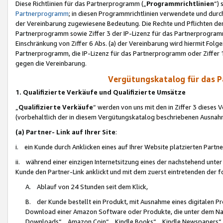
Diese Richtlinien für das Partnerprogramm („
Programmrichtlinien
“)
Partnerprogramm
; in diesen Programmrichtlinien verwendete und durch
der Vereinbarung zugewiesene Bedeutung. Die Rechte und Pflichten de
Partnerprogramm sowie Ziffer 3 der IP-Lizenz für das Partnerprogram
Einschränkung von Ziffer 6 Abs. (a) der Vereinbarung wird hiermit Fol
Partnerprogramm, die IP-Lizenz für das Partnerprogramm oder Ziffer 1
gegen die Vereinbarung.
Vergütungskatalog für das 
1. Qualifizierte Verkäufe und Qualifizierte Umsätze
„
Qualifizierte Verkäufe
“ werden von uns mit den in Ziffer 3 diese
(vorbehaltlich der in diesem Vergütungskatalog beschriebenen Ausnah
(a) Partner- Link auf Ihrer Site
:
i. ein Kunde durch Anklicken eines auf Ihrer Website platzierten Part
ii. während einer einzigen Internetsitzung eines der nachstehend unter (i)
Kunde den Partner-Link anklickt und mit dem zuerst eintretenden der f
A. Ablauf von 24 Stunden seit dem Klick,
B. der Kunde bestellt ein Produkt, mit Ausnahme eines digitalen P
Download einer Amazon Software oder Produkte, die unter dem N
Downloads“, „Amazon Coin“, „Kindle Books“, „Kindle Newspapers“, „