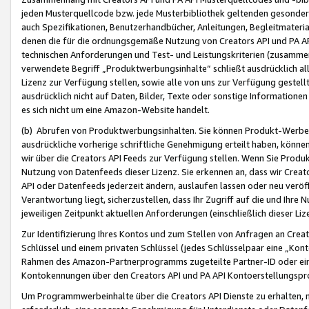
jeden Musterquellcode bzw. jede Musterbibliothek geltenden gesonder
auch Spezifikationen, Benutzerhandbücher, Anleitungen, Begleitmaterial
denen die für die ordnungsgemäße Nutzung von Creators API und PA A
technischen Anforderungen und Test- und Leistungskriterien (zusammen
verwendete Begriff „Produktwerbungsinhalte“ schließt ausdrücklich al
Lizenz zur Verfügung stellen, sowie alle von uns zur Verfügung gestel
ausdrücklich nicht auf Daten, Bilder, Texte oder sonstige Informatione
es sich nicht um eine Amazon-Website handelt.
(b) Abrufen von Produktwerbungsinhalten. Sie können Produkt-Werbein
ausdrückliche vorherige schriftliche Genehmigung erteilt haben, könn
wir über die Creators API Feeds zur Verfügung stellen. Wenn Sie Produk
Nutzung von Datenfeeds dieser Lizenz. Sie erkennen an, dass wir Creat
API oder Datenfeeds jederzeit ändern, auslaufen lassen oder neu veröffe
Verantwortung liegt, sicherzustellen, dass Ihr Zugriff auf die und Ihr
jeweiligen Zeitpunkt aktuellen Anforderungen (einschließlich dieser Liz
Zur Identifizierung Ihres Kontos und zum Stellen von Anfragen an Crea
Schlüssel und einem privaten Schlüssel (jedes Schlüsselpaar eine „Kon
Rahmen des Amazon-Partnerprogramms zugeteilte Partner-ID oder ein
Kontokennungen über den Creators API und PA API Kontoerstellungspro
Um Programmwerbeinhalte über die Creators API Dienste zu erhalten, m