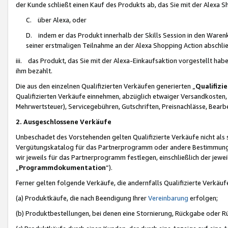
der Kunde schließt einen Kauf des Produkts ab, das Sie mit der Alexa 
C. über Alexa, oder
D. indem er das Produkt innerhalb der Skills Session in den Waren
seiner erstmaligen Teilnahme an der Alexa Shopping Action abschlie
iii. das Produkt, das Sie mit der Alexa-Einkaufsaktion vorgestellt ha
ihm bezahlt.
Die aus den einzelnen Qualifizierten Verkäufen generierten „
Qualifizi
Qualifizierten Verkäufe einnehmen, abzüglich etwaiger Versandkosten
Mehrwertsteuer), Servicegebühren, Gutschriften, Preisnachlässe, Bear
2. Ausgeschlossene Verkäufe
Unbeschadet des Vorstehenden gelten Qualifizierte Verkäufe nicht als
Vergütungskatalog für das Partnerprogramm oder andere Bestimmungen,
wir jeweils für das Partnerprogramm festlegen, einschließlich der jewe
„
Programmdokumentation
“).
Ferner gelten folgende Verkäufe, die andernfalls Qualifizierte Verkä
(a) Produktkäufe, die nach Beendigung Ihrer
Vereinbarung
erfolgen;
(b) Produktbestellungen, bei denen eine Stornierung, Rückgabe oder R