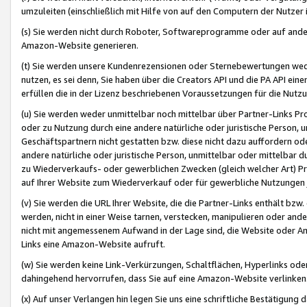
umzuleiten (einschließlich mit Hilfe von auf den Computern der Nutzer i
(s) Sie werden nicht durch Roboter, Softwareprogramme oder auf andere
Amazon-Website generieren.
(t) Sie werden unsere Kundenrezensionen oder Sternebewertungen wed
nutzen, es sei denn, Sie haben über die Creators API und die PA API e
erfüllen die in der Lizenz beschriebenen Voraussetzungen für die Nutzu
(u) Sie werden weder unmittelbar noch mittelbar über Partner-Links P
oder zu Nutzung durch eine andere natürliche oder juristische Person,
Geschäftspartnern nicht gestatten bzw. diese nicht dazu auffordern od
andere natürliche oder juristische Person, unmittelbar oder mittelbar
zu Wiederverkaufs- oder gewerblichen Zwecken (gleich welcher Art) 
auf Ihrer Website zum Wiederverkauf oder für gewerbliche Nutzungen 
(v) Sie werden die URL Ihrer Website, die die Partner-Links enthält b
werden, nicht in einer Weise tarnen, verstecken, manipulieren oder and
nicht mit angemessenem Aufwand in der Lage sind, die Website oder A
Links eine Amazon-Website aufruft.
(w) Sie werden keine Link-Verkürzungen, Schaltflächen, Hyperlinks ode
dahingehend hervorrufen, dass Sie auf eine Amazon-Website verlinken
(x) Auf unser Verlangen hin legen Sie uns eine schriftliche Bestätigung