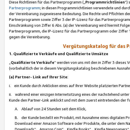
Diese Richtlinien für das Partnerprogramm („
Programmrichtlinien
“)
Partnerprogramm
; in diesen Programmrichtlinien verwendete und durch
der Vereinbarung zugewiesene Bedeutung. Die Rechte und Pflichten de
Partnerprogramm sowie Ziffer 3 der IP-Lizenz für das Partnerprogram
Einschränkung von Ziffer 6 Abs. (a) der Vereinbarung wird hiermit Fol
Partnerprogramm, die IP-Lizenz für das Partnerprogramm oder Ziffer 1
gegen die Vereinbarung.
Vergütungskatalog für das 
1. Qualifizierte Verkäufe und Qualifizierte Umsätze
„
Qualifizierte Verkäufe
“ werden von uns mit den in Ziffer 3 diese
(vorbehaltlich der in diesem Vergütungskatalog beschriebenen Ausnah
(a) Partner- Link auf Ihrer Site
:
i. ein Kunde durch Anklicken eines auf Ihrer Website platzierten Part
ii. während einer einzigen Internetsitzung eines der nachstehend unter (i)
Kunde den Partner-Link anklickt und mit dem zuerst eintretenden der f
A. Ablauf von 24 Stunden seit dem Klick,
B. der Kunde bestellt ein Produkt, mit Ausnahme eines digitalen P
Download einer Amazon Software oder Produkte, die unter dem N
Downloads“, „Amazon Coin“, „Kindle Books“, „Kindle Newspapers“, „