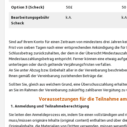
Option 3 (Scheck)
50£
50
Bearbeitungsgebühr
k.A.
k.A
Scheck
Sind auf Ihrem Konto für einen Zeitraum von mindestens drei Jahren kein
Frist von sieben Tagen nach einer entsprechenden Ankündigung die für
Schlussbetrag zurückzuhalten, der dem in der Übersicht Mindestausz
Mindestauszahlungsbetrag entspricht. Ferner können eine etwaig aufg
unterliegen oder durch geltende Verjährungsfristen verfallen.
An Sie unter Abzug bzw. Einbehalt aller in der Vereinbarung beschrieb
Ihnen gemäß der Vereinbarung zustehenden Beträge dar.
Sollten Sie, gleich aus welchem Grund, eine Überschusszahlung erhalte
an Sie im Rahmen der Vereinbarung zukünftig zahlbaren Vergütung zu 
Voraussetzungen für die Teilnahme a
1. Anmeldung und Teilnahmeberechtigung
Sie leiten den Anmeldeprozess ein, indem Sie einen vollständigen und 
muss/müssen originäre Inhalte (original content) enthalten und über d
Originalinhalte, die Materialien von Dritten verwenden, müssen wese