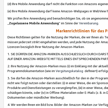
(d) Ihre Mobile Anwendung darf nicht die Funktion von Amazons eige
(e) Ihre Mobile Anwendung darf keine Amazon-Webpages in WebView 
Wir prüfen Ihre Anwendung und benachrichtigen Sie, ob sie angenomm
„
Zugelassene Mobile Anwendung
“ im Sinne der
Vereinbarung
.
Markenrichtlinien für das 
Diese Richtlinien gelten für die Nutzung der Marken, die wir Ihnen als 
müssen jederzeit strikt eingehalten werden, und jede Nutzung der Ama
Lizenzen bezüglich Ihrer Nutzung der Amazon-Marken.
1. SIE DÜRFEN DIE AMAZON-MARKEN AUSSCHLIESSLICH DURCH DARS
AUF EINER AMAZON-WEBSITE MITTELS EINES ENTSPRECHENDEN PART
2. Ihre Nutzung der Amazon-Marken muss (i) im Einklang mit der aktuells
Programmdokumentation (wie im
Vergütungskatalog
definiert) erfolg
3. Sie dürfen die Amazon-Marken ausschließlich für den in der Progr
nicht wie folgt nutzen oder darstellen: (i) in einer Weise, die ein Spo
Produkte und Dienstleistungen zu verunglimpfen, (iii) in einer Weise
schädigen könnte, oder (iv) in Offline-Materialien oder E-Mails (z. B.
Dokumenten oder mündlicher Werbung).
4. Wir werden Ihnen ein Bild bzw. Bilder der Amazon-Marken zur Verfüg