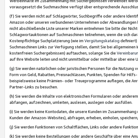
Werbeinhalte im Zusammenhang mit Suchergebnissen verwendet werden,
vorausgesetzt die Suchmaschine verfügt über entsprechende Ausschlu
(f) Sie werden nicht auf Schlagwörter, Suchbegriffe oder andere Ident
Amazon oder unseren verbundenen Unternehmen oder Abwandlungen bzw
nicht abschließende Liste unserer Marken entnehmen Sie bitte der Nich
Schlagwortauktionen auf Suchmaschinen teilnehmen, wenn die sich da
Kostenpflichtige Suchplatzierung (wie im
Vergütungskatalog
definiert
Suchmaschinen Links zur Verfügung stellen, damit Sie bei allgemeinen I
kostenfreien Suchergebnissen) auftauchen, solange Sie die
Vereinbaru
auf Ihre Website leiten und nicht unmittelbar oder mittelbar über eine
(g) Sie werden natürlichen oder juristischen Personen für die Nutzung 
Form von Geld, Rabatten, Preisnachlässen, Punkten, Spenden für Hilfs
beispielsweise keine Prämien- oder Treueprogramme auflegen, die Anrei
Partner-Links zu besuchen.
(h) Sie werden die Inhalte von elektronischen Formularen oder anderem M
abfangen, aufzeichnen, umleiten, auslesen, auslegen oder ausfüllen.
(i) Sie werden keine Kontodaten, die unsere Kunden im Zusammenhang 
Kunden der Amazon-Websites), abfragen, erheben, einholen, speichern,
(j) Sie werden Funktionen von Schaltflächen, Links oder andere Funkti
(k) Sie werden keine Bestellungen oder andere Geschäfte über eine Ama