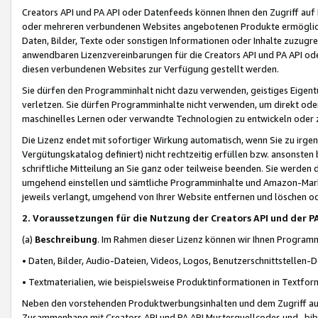
Creators API und PA API oder Datenfeeds können Ihnen den Zugriff auf D
oder mehreren verbundenen Websites angebotenen Produkte ermögliche
Daten, Bilder, Texte oder sonstigen Informationen oder Inhalte zuzugre
anwendbaren Lizenzvereinbarungen für die Creators API und PA API od
diesen verbundenen Websites zur Verfügung gestellt werden.
Sie dürfen den Programminhalt nicht dazu verwenden, geistiges Eigent
verletzen. Sie dürfen Programminhalte nicht verwenden, um direkt ode
maschinelles Lernen oder verwandte Technologien zu entwickeln oder zu
Die Lizenz endet mit sofortiger Wirkung automatisch, wenn Sie zu irg
Vergütungskatalog definiert) nicht rechtzeitig erfüllen bzw. ansonsten
schriftliche Mitteilung an Sie ganz oder teilweise beenden. Sie werden
umgehend einstellen und sämtliche Programminhalte und Amazon-Marke
jeweils verlangt, umgehend von Ihrer Website entfernen und löschen od
2. Voraussetzungen für die Nutzung der Creators API und der P
(a)
Beschreibung
. Im Rahmen dieser Lizenz können wir Ihnen Programmi
• Daten, Bilder, Audio-Dateien, Videos, Logos, Benutzerschnittstellen-
• Textmaterialien, wie beispielsweise Produktinformationen in Textfor
Neben den vorstehenden Produktwerbungsinhalten und dem Zugriff auf 
Zusammenhang mit Creators API und PA API Musterquellcodes und -bibli