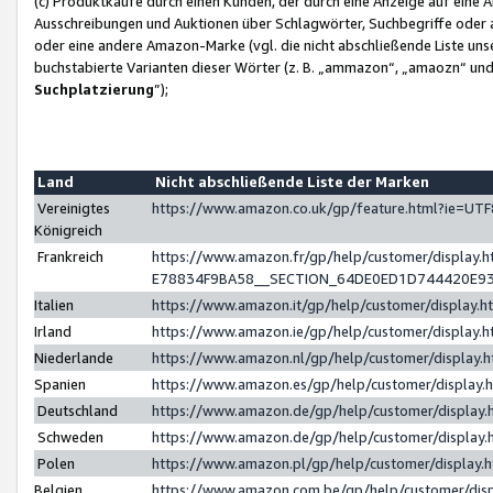
(c) Produktkäufe durch einen Kunden, der durch eine Anzeige auf eine 
Ausschreibungen und Auktionen über Schlagwörter, Suchbegriffe oder 
oder eine andere Amazon-Marke (vgl. die nicht abschließende Liste un
buchstabierte Varianten dieser Wörter (z. B. „ammazon“, „amaozn“ und „
Suchplatzierung
”);
Land
Nicht abschließende Liste der Marken
Vereinigtes
https://www.amazon.co.uk/gp/feature.html?ie=U
Königreich
Frankreich
https://www.amazon.fr/gp/help/customer/displa
E78834F9BA58__SECTION_64DE0ED1D744420E9
Italien
https://www.amazon.it/gp/help/customer/display
Irland
https://www.amazon.ie/gp/help/customer/displa
Niederlande
https://www.amazon.nl/gp/help/customer/display
Spanien
https://www.amazon.es/gp/help/customer/display
Deutschland
https://www.amazon.de/gp/help/customer/displa
Schweden
https://www.amazon.de/gp/help/customer/displa
Polen
https://www.amazon.pl/gp/help/customer/display
Belgien
https://www.amazon.com.be/gp/help/customer/d