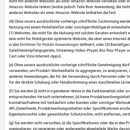
nicht mit anderen Websites als einer Amazon-Website verlinken oder i
Amazon-Website lenken (wobei jedoch Teile Ihrer Anwendung, die nich
anderen Websites als einer Amazon-Website enthalten dürfen).
(d) Ohne unsere ausdrückliche vorherige schriftliche Zustimmung werd
Nutzung mit einem Mobiltelefon oder sonstigen Mobilgerät entwickelt
(1) Websites, die nicht für die Nutzung mit solchen Geräten entwickelt
eine nicht für Mobilgeräte optimierte Website, die über einen Interne
in den
Richtlinie für Mobile Anwendungen
definiert, oder (3) Beistellge
Satellitenempfangsgeräte, Streaming-Video-Player, Blu-Ray-Player ode
Cast oder Vizio Internet-Apps).
(e) Ohne unsere ausdrückliche vorherige schriftliche Genehmigung dürfe
verwenden, um Produkt-Werbeinhalte zu aggregieren, zu analysieren, 
anderen Anwendungen, die für die Verwendung durch Personen oder Or
für die direkte Schulung oder Feinabstimmung eines maschinellen Lern
(f) Sie werden (i) nicht in irgendeiner Weise in die Funktionalität ode
entsprechenden Versuch unternehmen; (ii) keine Produktwerbungsinha
Kontaktaufnahme mit Verkäufern oder Kunden oder sonstiger Werbeaktiv
API, Datenfeeds, Produktwerbungsinhalten oder Spezifikationen erschei
Eigentumsrechte oder gewerblicher Schutzrechte, nicht entfernen, verd
(g) Sie werden nicht versuchen, (i) die Spezifikationen oder die in de
manipulieren, zu reparieren oder anderweitig abgeleitete Werke davon z