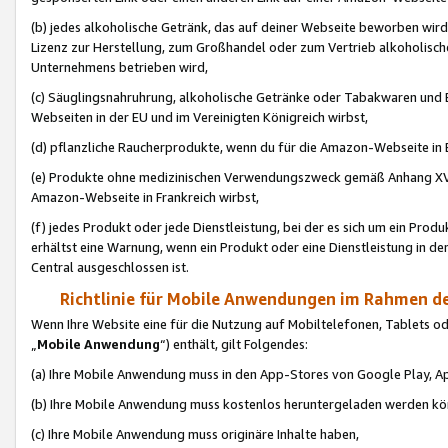
(b) jedes alkoholische Getränk, das auf deiner Webseite beworben wird
Lizenz zur Herstellung, zum Großhandel oder zum Vertrieb alkoholisch
Unternehmens betrieben wird,
(c) Säuglingsnahruhrung, alkoholische Getränke oder Tabakwaren und E
Webseiten in der EU und im Vereinigten Königreich wirbst,
(d) pflanzliche Raucherprodukte, wenn du für die Amazon-Webseite in B
(e) Produkte ohne medizinischen Verwendungszweck gemäß Anhang XVI 
Amazon-Webseite in Frankreich wirbst,
(f) jedes Produkt oder jede Dienstleistung, bei der es sich um ein Prod
erhältst eine Warnung, wenn ein Produkt oder eine Dienstleistung in de
Central ausgeschlossen ist.
Richtlinie für Mobile Anwendungen im Rahmen de
Wenn Ihre Website eine für die Nutzung auf Mobiltelefonen, Tablets 
„
Mobile Anwendung
“) enthält, gilt Folgendes:
(a) Ihre Mobile Anwendung muss in den App-Stores von Google Play, A
(b) Ihre Mobile Anwendung muss kostenlos heruntergeladen werden könn
(c) Ihre Mobile Anwendung muss originäre Inhalte haben,