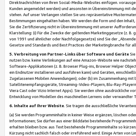
Direktnachrichten von Ihren Social-Media-Websites einfügen. vorausg
Kunden angemeldet werden) und ansonsten in Übereinstimmung mit der
stehen. Auf unser Verlangen stellen Sie uns repräsentative Mustermater
Bestimmungen eingehalten haben. Wir werden die Form und den Inhalt, di
Sie die Zertifizierung nicht in Übereinstimmung mit unserer Aufforderu
Klarstellung: (i) Für die Zwecke der geltenden Marketinggesetze (z. 
von 1991 und ähnlicher oder Nachfolgegesetze) sind Sie der „Absender“ j
Gesetze und Standards und Best Practices der Marketingbranche für 
5. Verbreitung von Partner-Links über Software und Geräte
Sie
nutzen bzw. keine Verlinkungen auf eine Amazon-Website wie nachsteh
Software-Applikationen (z. B. Browser Plug-ins, Browser Helper Objec
ein Endnutzer installieren und ausführen kann) und Geräten, einschlie
Zugelassenen Mobilen Anwendungen); oder (b) im Zusammenhang mit bzw.
Satellitenempfangsgeräte, Streaming-Video-Playern, Blu-Ray-Playern 
Viera Cast oder Vizio Internet Apps). Sie werden ohne ausdrückliche v
Entwicklung von Modellen des maschinellen Lernens oder verwandter 
6. Inhalte auf Ihrer Website
. Sie tragen die ausschließliche Verantwo
(a) Sie werden Programminhalte in keiner Weise ergänzen, löschen oder
Informationen; Sie dürfen aus einer Bilddatei bestehende Programminhal
erhalten bleiben bzw. aus Text bestehende Programminhalte so kürzen, 
Kürzung nicht sachlich falsch oder irreführend wird. Einige Arten von L