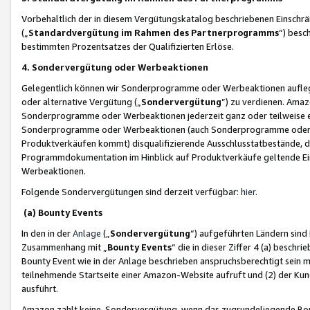
Vorbehaltlich der in diesem Vergütungskatalog beschriebenen Einschr
(„
Standardvergütung im Rahmen des Partnerprogramms
“) besc
bestimmten Prozentsatzes der Qualifizierten Erlöse.
4. Sondervergütung oder Werbeaktionen
Gelegentlich können wir Sonderprogramme oder Werbeaktionen auflegen,
oder alternative Vergütung („
Sondervergütung
”) zu verdienen. Amazo
Sonderprogramme oder Werbeaktionen jederzeit ganz oder teilweise einz
Sonderprogramme oder Werbeaktionen (auch Sonderprogramme oder We
Produktverkäufen kommt) disqualifizierende Ausschlusstatbestände, di
Programmdokumentation im Hinblick auf Produktverkäufe geltende E
Werbeaktionen.
Folgende Sondervergütungen sind derzeit verfügbar:
hier
.
(a) Bounty Events
In den in der
Anlage
(„
Sondervergütung
“) aufgeführten Ländern sind
Zusammenhang mit „
Bounty Events
“ die in dieser Ziffer 4 (a) besch
Bounty Event wie in der Anlage beschrieben anspruchsberechtigt sein mu
teilnehmende Startseite einer Amazon-Website aufruft und (2) der Kun
ausführt.
Amazon zahlt keine Sondervergütung, wenn das zugrundeliegende Boun