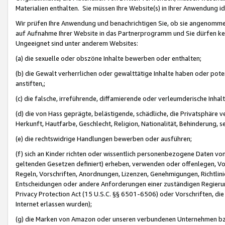
Materialien enthalten. Sie müssen Ihre Website(s) in Ihrer Anwendung ide
Wir prüfen Ihre Anwendung und benachrichtigen Sie, ob sie angenommen
auf Aufnahme Ihrer Website in das Partnerprogramm und Sie dürfen kei
Ungeeignet sind unter anderem Websites:
(a) die sexuelle oder obszöne Inhalte bewerben oder enthalten;
(b) die Gewalt verherrlichen oder gewalttätige Inhalte haben oder pot
anstiften,;
(c) die falsche, irreführende, diffamierende oder verleumderische Inha
(d) die von Hass geprägte, belästigende, schädliche, die Privatsphäre v
Herkunft, Hautfarbe, Geschlecht, Religion, Nationalität, Behinderung, 
(e) die rechtswidrige Handlungen bewerben oder ausführen;
(f) sich an Kinder richten oder wissentlich personenbezogene Daten vo
geltenden Gesetzen definiert) erheben, verwenden oder offenlegen, Vo
Regeln, Vorschriften, Anordnungen, Lizenzen, Genehmigungen, Richtlini
Entscheidungen oder andere Anforderungen einer zuständigen Regierung
Privacy Protection Act (15 U.S.C. §§ 6501-6506) oder Vorschriften, di
Internet erlassen wurden);
(g) die Marken von Amazon oder unseren verbundenen Unternehmen b