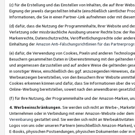
(c) für die Erstellung und das Einstellen von Inhalten, die auf Ihrer We
Eignung der jeweils dargestellten Inhalte (einschließlich sämtlicher 
Informationen, die Sie in einen Partner-Link aufnehmen oder mit diese
(d) dafür, dass die Nutzung der Programminhalte, Ihrer Website und des 
Verletzung oder missbräuchliche Ausübung unserer Rechte bzw. der Recht
Markenrechte, Datenschutzrechte, Veröffentlichungsrechte oder anderer
Einhaltung der
Amazon Anti-Fälschungsrichtlinien für das Partnerpro
(e) dafür, die Verwendung von Cookies, Pixeln und anderen Technologien
Besuchern gesammelten Daten in Übereinstimmung mit den geltenden Ge
und angemessen darzustellen und auf andere Weise die geltenden geset
in sonstiger Weise, einschließlich des ggf. anzuzeigenden Hinweises, d
Werbeanzeigen bereitstellen, von den Besuchern Ihrer Website unmitte
Cookies erkennen können und dafür, dass Sie Informationen über die v
Online-Werbung bereitstellen, soweit nach den anwendbaren gesetzlic
(f) für Ihre Nutzung, der Programminhalte und der Amazon-Marken, u
4. Werbeeinschränkungen.
Sie werden sich nicht an Werbe-, Market
Unternehmen oder in Verbindung mit einer Amazon-Website oder dem Pa
Vereinbarung
gestattet sind. Sie werden sich nicht an Werbeaktivitäten
Logos von uns oder unseren Partnern (einschließlich Amazon-Marken), 
E-Books, physischen Postsendungen, physischen Dokumenten oder in 