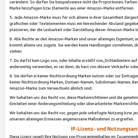
verändern. So dürfen Sie beispielsweise nicht die Proportionen, Farb
Marke hinzufügen bzw. Elemente aus einer Amazon-Marke entfernen.
5. Jede Amazon-Marke muss für sich alleine in ihrer Gesamtheit darge
grafischen oder Textelementen muss ein hinreichender Abstand gegebe
platzieren, der die Lesbarkeit oder Darstellung dieser Amazon-Marke b
6. Alle Rechte an den Amazon-Marken sind unser alleiniges Eigentum, 
kommt alleine uns zugute. Sie werden keine Handlungen vornehmen, 
stehen.
7. Du darfst kein Logo von, oder Inhalte erstellt von,
Drittanbietern au
anderweitig verwenden, es sei denn, du hast von diesem Verkäufer oder
8. Sie dürfen in keiner Rechtsordnung Marken nutzen oder zur Eintragu
keiner Rechtsordnung Marken, Domain-Namen, Subdomain-Namen, Benu
Amazon-Marke zum Verwechseln ähnlich sind.
Wir behalten uns das Recht vor, diese Markenrichtlinien und die gene
Einstellen einer Änderungsmitteilung oder überarbeiteter Markenricht
Wir behalten uns das Recht vor, gegen jede unbefugte Nutzung bzw. jede 
unserem alleinigen Ermessen angemessene Maßnahmen zu ergreifen.
IP-Lizenz- und Nutzungsan
Diese Lizenz regelt Ihre Nutzung von Programminhalten im Zusammen