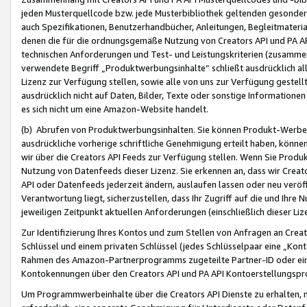
jeden Musterquellcode bzw. jede Musterbibliothek geltenden gesonder
auch Spezifikationen, Benutzerhandbücher, Anleitungen, Begleitmaterial
denen die für die ordnungsgemäße Nutzung von Creators API und PA A
technischen Anforderungen und Test- und Leistungskriterien (zusammen
verwendete Begriff „Produktwerbungsinhalte“ schließt ausdrücklich al
Lizenz zur Verfügung stellen, sowie alle von uns zur Verfügung gestel
ausdrücklich nicht auf Daten, Bilder, Texte oder sonstige Informatione
es sich nicht um eine Amazon-Website handelt.
(b) Abrufen von Produktwerbungsinhalten. Sie können Produkt-Werbein
ausdrückliche vorherige schriftliche Genehmigung erteilt haben, könn
wir über die Creators API Feeds zur Verfügung stellen. Wenn Sie Produk
Nutzung von Datenfeeds dieser Lizenz. Sie erkennen an, dass wir Creat
API oder Datenfeeds jederzeit ändern, auslaufen lassen oder neu veröffe
Verantwortung liegt, sicherzustellen, dass Ihr Zugriff auf die und Ihr
jeweiligen Zeitpunkt aktuellen Anforderungen (einschließlich dieser Liz
Zur Identifizierung Ihres Kontos und zum Stellen von Anfragen an Crea
Schlüssel und einem privaten Schlüssel (jedes Schlüsselpaar eine „Kon
Rahmen des Amazon-Partnerprogramms zugeteilte Partner-ID oder ein
Kontokennungen über den Creators API und PA API Kontoerstellungspro
Um Programmwerbeinhalte über die Creators API Dienste zu erhalten, m