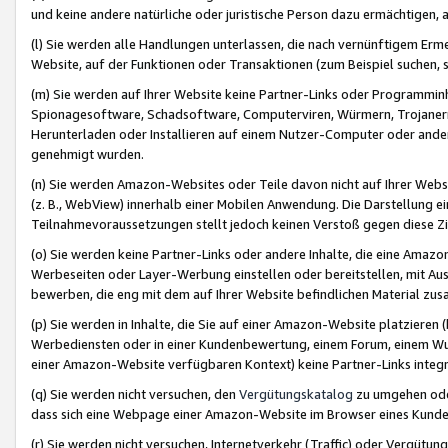
und keine andere natürliche oder juristische Person dazu ermächtigen, a
(l) Sie werden alle Handlungen unterlassen, die nach vernünftigem Erme
Website, auf der Funktionen oder Transaktionen (zum Beispiel suchen, s
(m) Sie werden auf Ihrer Website keine Partner-Links oder Programmin
Spionagesoftware, Schadsoftware, Computerviren, Würmern, Trojaner
Herunterladen oder Installieren auf einem Nutzer-Computer oder ande
genehmigt wurden.
(n) Sie werden Amazon-Websites oder Teile davon nicht auf Ihrer Websi
(z. B., WebView) innerhalb einer Mobilen Anwendung. Die Darstellung ein
Teilnahmevoraussetzungen stellt jedoch keinen Verstoß gegen diese Zif
(o) Sie werden keine Partner-Links oder andere Inhalte, die eine Am
Werbeseiten oder Layer-Werbung einstellen oder bereitstellen, mit Au
bewerben, die eng mit dem auf Ihrer Website befindlichen Material z
(p) Sie werden in Inhalte, die Sie auf einer Amazon-Website platzier
Werbediensten oder in einer Kundenbewertung, einem Forum, einem Wun
einer Amazon-Website verfügbaren Kontext) keine Partner-Links integr
(q) Sie werden nicht versuchen, den
Vergütungskatalog
zu umgehen oder
dass sich eine Webpage einer Amazon-Website im Browser eines Kunden 
(r) Sie werden nicht versuchen, Internetverkehr (Traffic) oder Vergü