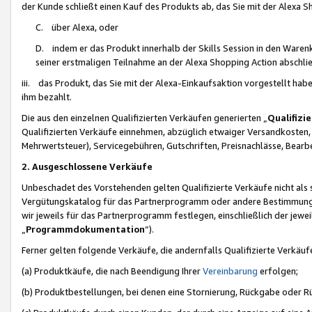
der Kunde schließt einen Kauf des Produkts ab, das Sie mit der Alexa 
C. über Alexa, oder
D. indem er das Produkt innerhalb der Skills Session in den Waren
seiner erstmaligen Teilnahme an der Alexa Shopping Action abschlie
iii. das Produkt, das Sie mit der Alexa-Einkaufsaktion vorgestellt ha
ihm bezahlt.
Die aus den einzelnen Qualifizierten Verkäufen generierten „
Qualifizi
Qualifizierten Verkäufe einnehmen, abzüglich etwaiger Versandkosten
Mehrwertsteuer), Servicegebühren, Gutschriften, Preisnachlässe, Bear
2. Ausgeschlossene Verkäufe
Unbeschadet des Vorstehenden gelten Qualifizierte Verkäufe nicht als
Vergütungskatalog für das Partnerprogramm oder andere Bestimmungen,
wir jeweils für das Partnerprogramm festlegen, einschließlich der jewe
„
Programmdokumentation
“).
Ferner gelten folgende Verkäufe, die andernfalls Qualifizierte Verkä
(a) Produktkäufe, die nach Beendigung Ihrer
Vereinbarung
erfolgen;
(b) Produktbestellungen, bei denen eine Stornierung, Rückgabe oder R