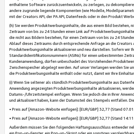
enthaltene Software zurückzuentwickeln, zu zerlegen, zu dekompilier
andere zugrunde liegende Komponenten (wie Modelle, Modellparameter
mit der Creators API, der PA API, Datenfeeds oder in den Produkt Werb
(h) Sie werden Produktwerbungsinhalte, die aus einem Bild bestehen, ni
Zeitraum von bis zu 24 Stunden einen Link auf Produktwerbungsinhalte
die nicht aus Bildern bestehen, für einen Zeitraum von bis zu 24 Stund
Ablauf dieses Zeitraums durch entsprechende Anfrage an die Creators 
Produktwerbungsinhalte aktualisieren und neu darstellen. Sofern wir Ih
Standardidentifikationsnummern (ASINs) für einen unbestimmten Zeitra
Kundenanwendung, dürfen unbeschadet des Vorstehenden Produktwerbu
Zwischenspeicher abgelegt werden. Auf unser Verlangen werden Sie un
die Produktwerbungsinhalte enthält oder nutzt, damit wir Ihre Einhalt
(i) Wenn Sie seltener als stündlich Produktwerbungsinhalte aus Datenfe
Anwendung angezeigten Produktwerbungsinhalte aktualisieren, werden 
Datums-/Uhrzeitstempel einfügen. Wenn Sie jedoch die in Ihrer Anwe
und aktualisiert haben, kann der Datumsteil des Stempels entfallen. Dies
• Preis auf [Amazon-Website einfügen]: [EUR/GBP] 32,77 (Stand 07.01.
• Preis auf [Amazon-Website einfügen]: [EUR/GBP] 32,77 (Stand 14:11 
Außerdem müssen Sie den folgenden Haftungsausschluss entweder neb
ein Pop-up-Fenster, ein Pop-up-Skript oder ein sonstiges vergleichba