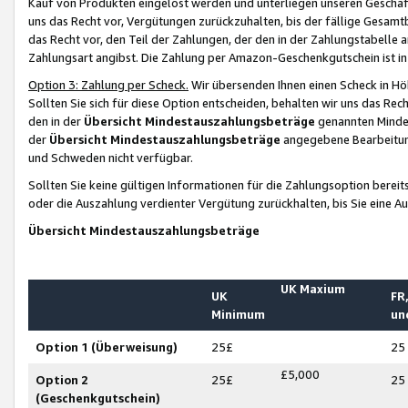
Kauf von Produkten eingelöst werden und unterliegen unseren Geschäf
uns das Recht vor, Vergütungen zurückzuhalten, bis der fällige Gesamt
das Recht vor, den Teil der Zahlungen, der den in der Zahlungstabelle 
Zahlungsart angibst. Die Zahlung per Amazon-Geschenkgutschein ist in
Option 3: Zahlung per Scheck.
Wir übersenden Ihnen einen Scheck in Höh
Sollten Sie sich für diese Option entscheiden, behalten wir uns das Rec
den in der
Übersicht Mindestauszahlungsbeträge
genannten Mindest
der
Übersicht Mindestauszahlungsbeträge
angegebene Bearbeitung
und Schweden nicht verfügbar.
Sollten Sie keine gültigen Informationen für die Zahlungsoption bereit
oder die Auszahlung verdienter Vergütung zurückhalten, bis Sie eine A
Übersicht Mindestauszahlungsbeträge
UK Maxium
UK
FR,
Minimum
un
Option 1 (Überweisung)
25£
25
£5,000
Option 2
25£
25
(Geschenkgutschein)