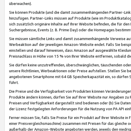
überwachen).
Sie können Produkte (und die damit zusammenhängenden Partner-Links)
hinzufügen. Partner-Links müssen auf Produkte (wie im Produktkatalog de
sich zusätzlich originäre Inhalte auf Ihrer Website befinden, die für 
Suchergebnisse, Events (z. B. Prime Day) oder die Homepages bestimmte
Sie müssen sämtliche Links und damit zusammenhängende Verweise auf z
Werbeaktion auf der jeweiligen Amazon-Website endet. Falls Sie beisp
einstellen und darauf hinweisen, dass Amazon auf ausgewählte Kleidun
Preisnachlass in Höhe von 15 % von Ihrer Website entfernen, sobald di
Sie dürfen keine unzutreffenden, überschwänglichen, täuschenden od
unsere Richtlinien, Werbeaktionen oder Preise aufstellen. Stellen Sie 
angebotenen Smartphone mit 64 GB Speicherkapazität ein, so dürfen S
führt.
Die Preise und die Verfügbarkeit von Produkten können Veränderungen 
Produkte ändern können, dürfen Sie auf Ihrer Website nur Angaben zu P
Preisen und Verfügbarkeit dargestellt sind bedienen oder (b) Sie Daten
der Lizenz festgelegten Anforderungen für die Nutzung von PA API einh
Ferner müssen Sie, falls Sie Preise für ein Produkt auf Ihrer Website in 
einer Preisvergleichsmaschine) zusammen mit Preisen für das gleiche o
außerhalb der Amazon-Website angeboten werden, jeweils den niedrigst