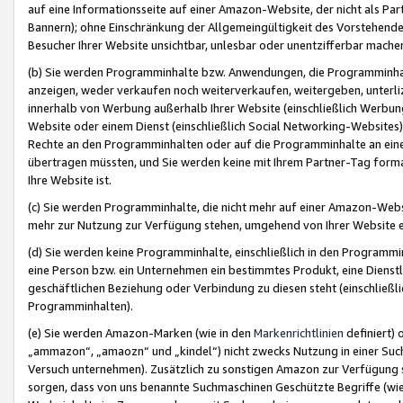
auf eine Informationsseite auf einer Amazon-Website, der nicht als Part
Bannern); ohne Einschränkung der Allgemeingültigkeit des Vorstehende
Besucher Ihrer Website unsichtbar, unlesbar oder unentzifferbar mache
(b) Sie werden Programminhalte bzw. Anwendungen, die Programminhalt
anzeigen, weder verkaufen noch weiterverkaufen, weitergeben, unterli
innerhalb von Werbung außerhalb Ihrer Website (einschließlich Werbun
Website oder einem Dienst (einschließlich Social Networking-Website
Rechte an den Programminhalten oder auf die Programminhalte an eine a
übertragen müssten, und Sie werden keine mit Ihrem Partner-Tag formati
Ihre Website ist.
(c) Sie werden Programminhalte, die nicht mehr auf einer Amazon-Websit
mehr zur Nutzung zur Verfügung stehen, umgehend von Ihrer Website e
(d) Sie werden keine Programminhalte, einschließlich in den Programmin
eine Person bzw. ein Unternehmen ein bestimmtes Produkt, eine Dienstle
geschäftlichen Beziehung oder Verbindung zu diesen steht (einschließli
Programminhalten).
(e) Sie werden Amazon-Marken (wie in den
Markenrichtlinien
definiert) 
„ammazon“, „amaozn“ und „kindel“) nicht zwecks Nutzung in einer Suc
Versuch unternehmen). Zusätzlich zu sonstigen Amazon zur Verfügung 
sorgen, dass von uns benannte Suchmaschinen Geschützte Begriffe (wie 