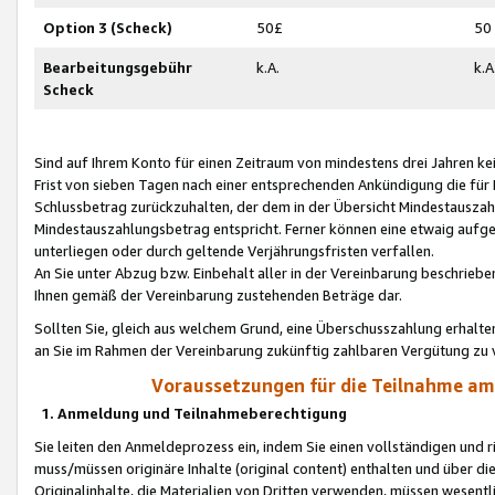
Option 3 (Scheck)
50£
50
Bearbeitungsgebühr
k.A.
k.A
Scheck
Sind auf Ihrem Konto für einen Zeitraum von mindestens drei Jahren kein
Frist von sieben Tagen nach einer entsprechenden Ankündigung die für
Schlussbetrag zurückzuhalten, der dem in der Übersicht Mindestausz
Mindestauszahlungsbetrag entspricht. Ferner können eine etwaig aufg
unterliegen oder durch geltende Verjährungsfristen verfallen.
An Sie unter Abzug bzw. Einbehalt aller in der Vereinbarung beschrieb
Ihnen gemäß der Vereinbarung zustehenden Beträge dar.
Sollten Sie, gleich aus welchem Grund, eine Überschusszahlung erhalte
an Sie im Rahmen der Vereinbarung zukünftig zahlbaren Vergütung zu 
Voraussetzungen für die Teilnahme a
1. Anmeldung und Teilnahmeberechtigung
Sie leiten den Anmeldeprozess ein, indem Sie einen vollständigen und 
muss/müssen originäre Inhalte (original content) enthalten und über d
Originalinhalte, die Materialien von Dritten verwenden, müssen wese