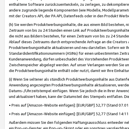
enthaltene Software zurückzuentwickeln, zu zerlegen, zu dekompilier
andere zugrunde liegende Komponenten (wie Modelle, Modellparameter
mit der Creators API, der PA API, Datenfeeds oder in den Produkt Werb
(h) Sie werden Produktwerbungsinhalte, die aus einem Bild bestehen, ni
Zeitraum von bis zu 24 Stunden einen Link auf Produktwerbungsinhalte
die nicht aus Bildern bestehen, für einen Zeitraum von bis zu 24 Stund
Ablauf dieses Zeitraums durch entsprechende Anfrage an die Creators 
Produktwerbungsinhalte aktualisieren und neu darstellen. Sofern wir Ih
Standardidentifikationsnummern (ASINs) für einen unbestimmten Zeitra
Kundenanwendung, dürfen unbeschadet des Vorstehenden Produktwerbu
Zwischenspeicher abgelegt werden. Auf unser Verlangen werden Sie un
die Produktwerbungsinhalte enthält oder nutzt, damit wir Ihre Einhalt
(i) Wenn Sie seltener als stündlich Produktwerbungsinhalte aus Datenfe
Anwendung angezeigten Produktwerbungsinhalte aktualisieren, werden 
Datums-/Uhrzeitstempel einfügen. Wenn Sie jedoch die in Ihrer Anwe
und aktualisiert haben, kann der Datumsteil des Stempels entfallen. Dies
• Preis auf [Amazon-Website einfügen]: [EUR/GBP] 32,77 (Stand 07.01.
• Preis auf [Amazon-Website einfügen]: [EUR/GBP] 32,77 (Stand 14:11 
Außerdem müssen Sie den folgenden Haftungsausschluss entweder neb
ein Pop-up-Fenster, ein Pop-up-Skript oder ein sonstiges vergleichba