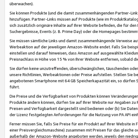
überwachen).
Sie können Produkte (und die damit zusammenhängenden Partner-Links)
hinzufügen. Partner-Links müssen auf Produkte (wie im Produktkatalog de
sich zusätzlich originäre Inhalte auf Ihrer Website befinden, die für 
Suchergebnisse, Events (z. B. Prime Day) oder die Homepages bestimmte
Sie müssen sämtliche Links und damit zusammenhängende Verweise auf z
Werbeaktion auf der jeweiligen Amazon-Website endet. Falls Sie beisp
einstellen und darauf hinweisen, dass Amazon auf ausgewählte Kleidun
Preisnachlass in Höhe von 15 % von Ihrer Website entfernen, sobald di
Sie dürfen keine unzutreffenden, überschwänglichen, täuschenden od
unsere Richtlinien, Werbeaktionen oder Preise aufstellen. Stellen Sie 
angebotenen Smartphone mit 64 GB Speicherkapazität ein, so dürfen S
führt.
Die Preise und die Verfügbarkeit von Produkten können Veränderungen 
Produkte ändern können, dürfen Sie auf Ihrer Website nur Angaben zu P
Preisen und Verfügbarkeit dargestellt sind bedienen oder (b) Sie Daten
der Lizenz festgelegten Anforderungen für die Nutzung von PA API einh
Ferner müssen Sie, falls Sie Preise für ein Produkt auf Ihrer Website in 
einer Preisvergleichsmaschine) zusammen mit Preisen für das gleiche o
außerhalb der Amazon-Website angeboten werden, jeweils den niedrigst