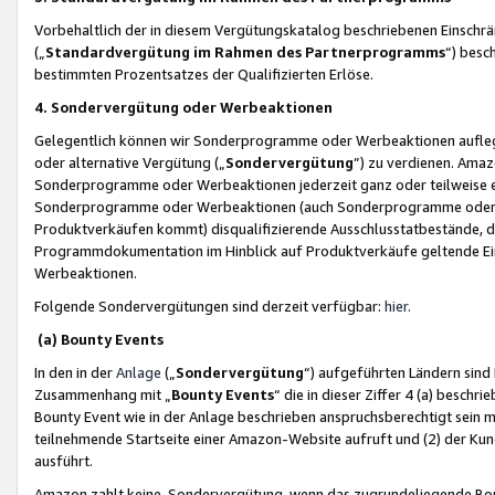
Vorbehaltlich der in diesem Vergütungskatalog beschriebenen Einschr
(„
Standardvergütung im Rahmen des Partnerprogramms
“) besc
bestimmten Prozentsatzes der Qualifizierten Erlöse.
4. Sondervergütung oder Werbeaktionen
Gelegentlich können wir Sonderprogramme oder Werbeaktionen auflegen,
oder alternative Vergütung („
Sondervergütung
”) zu verdienen. Amazo
Sonderprogramme oder Werbeaktionen jederzeit ganz oder teilweise einz
Sonderprogramme oder Werbeaktionen (auch Sonderprogramme oder We
Produktverkäufen kommt) disqualifizierende Ausschlusstatbestände, di
Programmdokumentation im Hinblick auf Produktverkäufe geltende E
Werbeaktionen.
Folgende Sondervergütungen sind derzeit verfügbar:
hier
.
(a) Bounty Events
In den in der
Anlage
(„
Sondervergütung
“) aufgeführten Ländern sind
Zusammenhang mit „
Bounty Events
“ die in dieser Ziffer 4 (a) besch
Bounty Event wie in der Anlage beschrieben anspruchsberechtigt sein mu
teilnehmende Startseite einer Amazon-Website aufruft und (2) der Kun
ausführt.
Amazon zahlt keine Sondervergütung, wenn das zugrundeliegende Boun