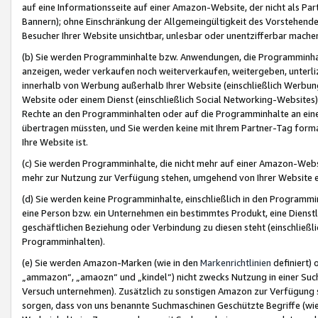
auf eine Informationsseite auf einer Amazon-Website, der nicht als Part
Bannern); ohne Einschränkung der Allgemeingültigkeit des Vorstehende
Besucher Ihrer Website unsichtbar, unlesbar oder unentzifferbar mache
(b) Sie werden Programminhalte bzw. Anwendungen, die Programminhalt
anzeigen, weder verkaufen noch weiterverkaufen, weitergeben, unterli
innerhalb von Werbung außerhalb Ihrer Website (einschließlich Werbun
Website oder einem Dienst (einschließlich Social Networking-Website
Rechte an den Programminhalten oder auf die Programminhalte an eine a
übertragen müssten, und Sie werden keine mit Ihrem Partner-Tag formati
Ihre Website ist.
(c) Sie werden Programminhalte, die nicht mehr auf einer Amazon-Websit
mehr zur Nutzung zur Verfügung stehen, umgehend von Ihrer Website e
(d) Sie werden keine Programminhalte, einschließlich in den Programmin
eine Person bzw. ein Unternehmen ein bestimmtes Produkt, eine Dienstle
geschäftlichen Beziehung oder Verbindung zu diesen steht (einschließli
Programminhalten).
(e) Sie werden Amazon-Marken (wie in den
Markenrichtlinien
definiert) 
„ammazon“, „amaozn“ und „kindel“) nicht zwecks Nutzung in einer Suc
Versuch unternehmen). Zusätzlich zu sonstigen Amazon zur Verfügung 
sorgen, dass von uns benannte Suchmaschinen Geschützte Begriffe (wie 