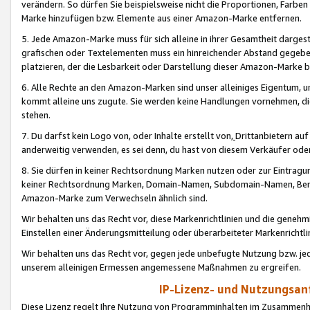
verändern. So dürfen Sie beispielsweise nicht die Proportionen, Farb
Marke hinzufügen bzw. Elemente aus einer Amazon-Marke entfernen.
5. Jede Amazon-Marke muss für sich alleine in ihrer Gesamtheit darge
grafischen oder Textelementen muss ein hinreichender Abstand gegebe
platzieren, der die Lesbarkeit oder Darstellung dieser Amazon-Marke b
6. Alle Rechte an den Amazon-Marken sind unser alleiniges Eigentum, 
kommt alleine uns zugute. Sie werden keine Handlungen vornehmen, 
stehen.
7. Du darfst kein Logo von, oder Inhalte erstellt von,
Drittanbietern au
anderweitig verwenden, es sei denn, du hast von diesem Verkäufer oder
8. Sie dürfen in keiner Rechtsordnung Marken nutzen oder zur Eintragu
keiner Rechtsordnung Marken, Domain-Namen, Subdomain-Namen, Benu
Amazon-Marke zum Verwechseln ähnlich sind.
Wir behalten uns das Recht vor, diese Markenrichtlinien und die gene
Einstellen einer Änderungsmitteilung oder überarbeiteter Markenricht
Wir behalten uns das Recht vor, gegen jede unbefugte Nutzung bzw. jede 
unserem alleinigen Ermessen angemessene Maßnahmen zu ergreifen.
IP-Lizenz- und Nutzungsan
Diese Lizenz regelt Ihre Nutzung von Programminhalten im Zusammen