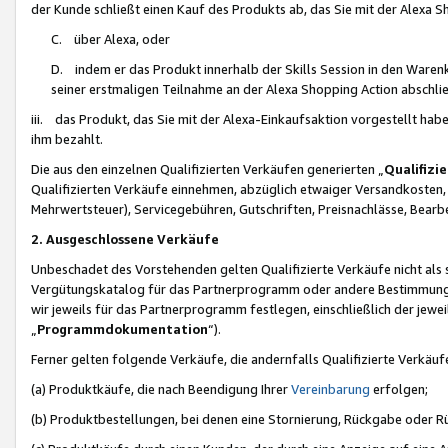
der Kunde schließt einen Kauf des Produkts ab, das Sie mit der Alexa 
C. über Alexa, oder
D. indem er das Produkt innerhalb der Skills Session in den Waren
seiner erstmaligen Teilnahme an der Alexa Shopping Action abschlie
iii. das Produkt, das Sie mit der Alexa-Einkaufsaktion vorgestellt ha
ihm bezahlt.
Die aus den einzelnen Qualifizierten Verkäufen generierten „
Qualifizi
Qualifizierten Verkäufe einnehmen, abzüglich etwaiger Versandkosten
Mehrwertsteuer), Servicegebühren, Gutschriften, Preisnachlässe, Bear
2. Ausgeschlossene Verkäufe
Unbeschadet des Vorstehenden gelten Qualifizierte Verkäufe nicht als
Vergütungskatalog für das Partnerprogramm oder andere Bestimmungen,
wir jeweils für das Partnerprogramm festlegen, einschließlich der jewe
„
Programmdokumentation
“).
Ferner gelten folgende Verkäufe, die andernfalls Qualifizierte Verkä
(a) Produktkäufe, die nach Beendigung Ihrer
Vereinbarung
erfolgen;
(b) Produktbestellungen, bei denen eine Stornierung, Rückgabe oder R