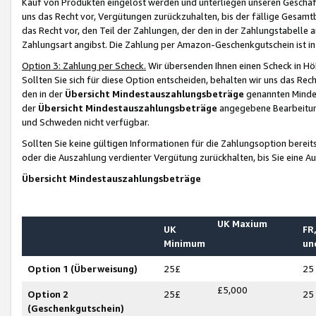
Kauf von Produkten eingelöst werden und unterliegen unseren Geschäf
uns das Recht vor, Vergütungen zurückzuhalten, bis der fällige Gesamt
das Recht vor, den Teil der Zahlungen, der den in der Zahlungstabelle 
Zahlungsart angibst. Die Zahlung per Amazon-Geschenkgutschein ist in
Option 3: Zahlung per Scheck.
Wir übersenden Ihnen einen Scheck in Höh
Sollten Sie sich für diese Option entscheiden, behalten wir uns das Rec
den in der
Übersicht Mindestauszahlungsbeträge
genannten Mindest
der
Übersicht Mindestauszahlungsbeträge
angegebene Bearbeitung
und Schweden nicht verfügbar.
Sollten Sie keine gültigen Informationen für die Zahlungsoption bereit
oder die Auszahlung verdienter Vergütung zurückhalten, bis Sie eine A
Übersicht Mindestauszahlungsbeträge
UK Maxium
UK
FR,
Minimum
un
Option 1 (Überweisung)
25£
25
£5,000
Option 2
25£
25
(Geschenkgutschein)