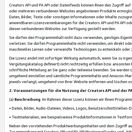
Creators API und PA API oder Datenfeeds können Ihnen den Zugriff auf D
oder mehreren verbundenen Websites angebotenen Produkte ermögliche
Daten, Bilder, Texte oder sonstigen Informationen oder Inhalte zuzugre
anwendbaren Lizenzvereinbarungen für die Creators API und PA API od
diesen verbundenen Websites zur Verfügung gestellt werden.
Sie dürfen den Programminhalt nicht dazu verwenden, geistiges Eigent
verletzen. Sie dürfen Programminhalte nicht verwenden, um direkt ode
maschinelles Lernen oder verwandte Technologien zu entwickeln oder zu
Die Lizenz endet mit sofortiger Wirkung automatisch, wenn Sie zu irg
Vergütungskatalog definiert) nicht rechtzeitig erfüllen bzw. ansonsten
schriftliche Mitteilung an Sie ganz oder teilweise beenden. Sie werden
umgehend einstellen und sämtliche Programminhalte und Amazon-Marke
jeweils verlangt, umgehend von Ihrer Website entfernen und löschen od
2. Voraussetzungen für die Nutzung der Creators API und der P
(a)
Beschreibung
. Im Rahmen dieser Lizenz können wir Ihnen Programmi
• Daten, Bilder, Audio-Dateien, Videos, Logos, Benutzerschnittstellen-
• Textmaterialien, wie beispielsweise Produktinformationen in Textfor
Neben den vorstehenden Produktwerbungsinhalten und dem Zugriff auf 
Zusammenhang mit Creators API und PA API Musterquellcodes und -bibli