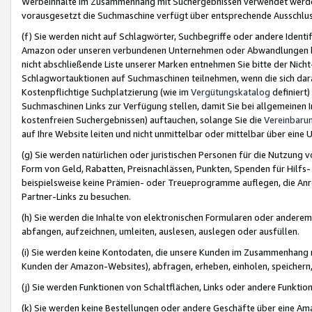
Werbeinhalte im Zusammenhang mit Suchergebnissen verwendet werden,
vorausgesetzt die Suchmaschine verfügt über entsprechende Ausschlu
(f) Sie werden nicht auf Schlagwörter, Suchbegriffe oder andere Ident
Amazon oder unseren verbundenen Unternehmen oder Abwandlungen bzw
nicht abschließende Liste unserer Marken entnehmen Sie bitte der Nich
Schlagwortauktionen auf Suchmaschinen teilnehmen, wenn die sich da
Kostenpflichtige Suchplatzierung (wie im
Vergütungskatalog
definiert
Suchmaschinen Links zur Verfügung stellen, damit Sie bei allgemeinen I
kostenfreien Suchergebnissen) auftauchen, solange Sie die
Vereinbaru
auf Ihre Website leiten und nicht unmittelbar oder mittelbar über eine
(g) Sie werden natürlichen oder juristischen Personen für die Nutzung 
Form von Geld, Rabatten, Preisnachlässen, Punkten, Spenden für Hilfs
beispielsweise keine Prämien- oder Treueprogramme auflegen, die Anrei
Partner-Links zu besuchen.
(h) Sie werden die Inhalte von elektronischen Formularen oder anderem M
abfangen, aufzeichnen, umleiten, auslesen, auslegen oder ausfüllen.
(i) Sie werden keine Kontodaten, die unsere Kunden im Zusammenhang 
Kunden der Amazon-Websites), abfragen, erheben, einholen, speichern,
(j) Sie werden Funktionen von Schaltflächen, Links oder andere Funkti
(k) Sie werden keine Bestellungen oder andere Geschäfte über eine Ama