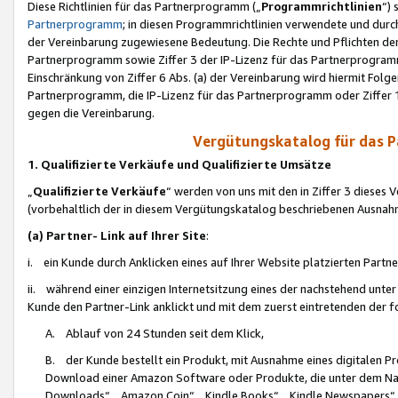
Diese Richtlinien für das Partnerprogramm („
Programmrichtlinien
“)
Partnerprogramm
; in diesen Programmrichtlinien verwendete und durch
der Vereinbarung zugewiesene Bedeutung. Die Rechte und Pflichten de
Partnerprogramm sowie Ziffer 3 der IP-Lizenz für das Partnerprogram
Einschränkung von Ziffer 6 Abs. (a) der Vereinbarung wird hiermit Fol
Partnerprogramm, die IP-Lizenz für das Partnerprogramm oder Ziffer 1
gegen die Vereinbarung.
Vergütungskatalog für das 
1. Qualifizierte Verkäufe und Qualifizierte Umsätze
„
Qualifizierte Verkäufe
“ werden von uns mit den in Ziffer 3 diese
(vorbehaltlich der in diesem Vergütungskatalog beschriebenen Ausnah
(a) Partner- Link auf Ihrer Site
:
i. ein Kunde durch Anklicken eines auf Ihrer Website platzierten Part
ii. während einer einzigen Internetsitzung eines der nachstehend unter (i)
Kunde den Partner-Link anklickt und mit dem zuerst eintretenden der f
A. Ablauf von 24 Stunden seit dem Klick,
B. der Kunde bestellt ein Produkt, mit Ausnahme eines digitalen P
Download einer Amazon Software oder Produkte, die unter dem N
Downloads“, „Amazon Coin“, „Kindle Books“, „Kindle Newspapers“, „