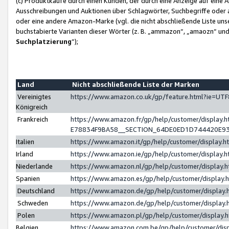
(c) Produktkäufe durch einen Kunden, der durch eine Anzeige auf eine 
Ausschreibungen und Auktionen über Schlagwörter, Suchbegriffe oder 
oder eine andere Amazon-Marke (vgl. die nicht abschließende Liste un
buchstabierte Varianten dieser Wörter (z. B. „ammazon“, „amaozn“ und „
Suchplatzierung
”);
Land
Nicht abschließende Liste der Marken
Vereinigtes
https://www.amazon.co.uk/gp/feature.html?ie=U
Königreich
Frankreich
https://www.amazon.fr/gp/help/customer/displa
E78834F9BA58__SECTION_64DE0ED1D744420E9
Italien
https://www.amazon.it/gp/help/customer/display
Irland
https://www.amazon.ie/gp/help/customer/displa
Niederlande
https://www.amazon.nl/gp/help/customer/display
Spanien
https://www.amazon.es/gp/help/customer/display
Deutschland
https://www.amazon.de/gp/help/customer/displa
Schweden
https://www.amazon.de/gp/help/customer/displa
Polen
https://www.amazon.pl/gp/help/customer/display
Belgien
https://www.amazon.com.be/gp/help/customer/d