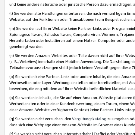
und keine andere natürliche oder juristische Person dazu ermächtigen, a
(l) Sie werden alle Handlungen unterlassen, die nach vernünftigem Erme
Website, auf der Funktionen oder Transaktionen (zum Beispiel suchen, s
(m) Sie werden auf Ihrer Website keine Partner-Links oder Programmin
Spionagesoftware, Schadsoftware, Computerviren, Würmern, Trojaner
Herunterladen oder Installieren auf einem Nutzer-Computer oder ande
genehmigt wurden.
(n) Sie werden Amazon-Websites oder Teile davon nicht auf Ihrer Websi
(z. B., WebView) innerhalb einer Mobilen Anwendung. Die Darstellung ein
Teilnahmevoraussetzungen stellt jedoch keinen Verstoß gegen diese Zif
(o) Sie werden keine Partner-Links oder andere Inhalte, die eine Am
Werbeseiten oder Layer-Werbung einstellen oder bereitstellen, mit Au
bewerben, die eng mit dem auf Ihrer Website befindlichen Material z
(p) Sie werden in Inhalte, die Sie auf einer Amazon-Website platzier
Werbediensten oder in einer Kundenbewertung, einem Forum, einem Wun
einer Amazon-Website verfügbaren Kontext) keine Partner-Links integr
(q) Sie werden nicht versuchen, den
Vergütungskatalog
zu umgehen oder
dass sich eine Webpage einer Amazon-Website im Browser eines Kunden 
(r) Sie werden nicht versuchen, Internetverkehr (Traffic) oder Vergü