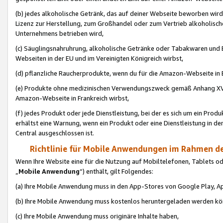
(b) jedes alkoholische Getränk, das auf deiner Webseite beworben wird
Lizenz zur Herstellung, zum Großhandel oder zum Vertrieb alkoholisch
Unternehmens betrieben wird,
(c) Säuglingsnahruhrung, alkoholische Getränke oder Tabakwaren und E
Webseiten in der EU und im Vereinigten Königreich wirbst,
(d) pflanzliche Raucherprodukte, wenn du für die Amazon-Webseite in B
(e) Produkte ohne medizinischen Verwendungszweck gemäß Anhang XVI 
Amazon-Webseite in Frankreich wirbst,
(f) jedes Produkt oder jede Dienstleistung, bei der es sich um ein Prod
erhältst eine Warnung, wenn ein Produkt oder eine Dienstleistung in de
Central ausgeschlossen ist.
Richtlinie für Mobile Anwendungen im Rahmen de
Wenn Ihre Website eine für die Nutzung auf Mobiltelefonen, Tablets 
„
Mobile Anwendung
“) enthält, gilt Folgendes:
(a) Ihre Mobile Anwendung muss in den App-Stores von Google Play, A
(b) Ihre Mobile Anwendung muss kostenlos heruntergeladen werden könn
(c) Ihre Mobile Anwendung muss originäre Inhalte haben,