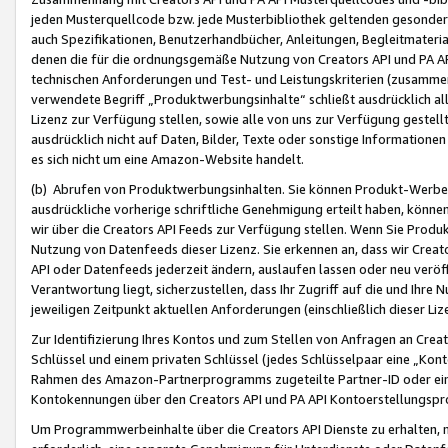
jeden Musterquellcode bzw. jede Musterbibliothek geltenden gesonder
auch Spezifikationen, Benutzerhandbücher, Anleitungen, Begleitmaterial
denen die für die ordnungsgemäße Nutzung von Creators API und PA A
technischen Anforderungen und Test- und Leistungskriterien (zusammen
verwendete Begriff „Produktwerbungsinhalte“ schließt ausdrücklich al
Lizenz zur Verfügung stellen, sowie alle von uns zur Verfügung gestel
ausdrücklich nicht auf Daten, Bilder, Texte oder sonstige Informatione
es sich nicht um eine Amazon-Website handelt.
(b) Abrufen von Produktwerbungsinhalten. Sie können Produkt-Werbein
ausdrückliche vorherige schriftliche Genehmigung erteilt haben, könn
wir über die Creators API Feeds zur Verfügung stellen. Wenn Sie Produk
Nutzung von Datenfeeds dieser Lizenz. Sie erkennen an, dass wir Creat
API oder Datenfeeds jederzeit ändern, auslaufen lassen oder neu veröffe
Verantwortung liegt, sicherzustellen, dass Ihr Zugriff auf die und Ihr
jeweiligen Zeitpunkt aktuellen Anforderungen (einschließlich dieser Liz
Zur Identifizierung Ihres Kontos und zum Stellen von Anfragen an Crea
Schlüssel und einem privaten Schlüssel (jedes Schlüsselpaar eine „Kon
Rahmen des Amazon-Partnerprogramms zugeteilte Partner-ID oder ein
Kontokennungen über den Creators API und PA API Kontoerstellungspro
Um Programmwerbeinhalte über die Creators API Dienste zu erhalten, m