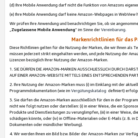
(d) Ihre Mobile Anwendung darf nicht die Funktion von Amazons eige
(e) Ihre Mobile Anwendung darf keine Amazon-Webpages in WebView 
Wir prüfen Ihre Anwendung und benachrichtigen Sie, ob sie angenomm
„
Zugelassene Mobile Anwendung
“ im Sinne der
Vereinbarung
.
Markenrichtlinien für das 
Diese Richtlinien gelten für die Nutzung der Marken, die wir Ihnen als 
müssen jederzeit strikt eingehalten werden, und jede Nutzung der Ama
Lizenzen bezüglich Ihrer Nutzung der Amazon-Marken.
1. SIE DÜRFEN DIE AMAZON-MARKEN AUSSCHLIESSLICH DURCH DARS
AUF EINER AMAZON-WEBSITE MITTELS EINES ENTSPRECHENDEN PART
2. Ihre Nutzung der Amazon-Marken muss (i) im Einklang mit der aktuells
Programmdokumentation (wie im
Vergütungskatalog
definiert) erfolg
3. Sie dürfen die Amazon-Marken ausschließlich für den in der Progr
nicht wie folgt nutzen oder darstellen: (i) in einer Weise, die ein Spo
Produkte und Dienstleistungen zu verunglimpfen, (iii) in einer Weise
schädigen könnte, oder (iv) in Offline-Materialien oder E-Mails (z. B.
Dokumenten oder mündlicher Werbung).
4. Wir werden Ihnen ein Bild bzw. Bilder der Amazon-Marken zur Verfüg