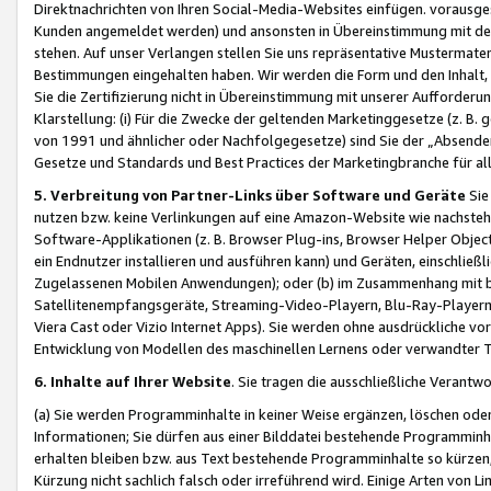
Direktnachrichten von Ihren Social-Media-Websites einfügen. vorausg
Kunden angemeldet werden) und ansonsten in Übereinstimmung mit der
stehen. Auf unser Verlangen stellen Sie uns repräsentative Mustermater
Bestimmungen eingehalten haben. Wir werden die Form und den Inhalt, di
Sie die Zertifizierung nicht in Übereinstimmung mit unserer Aufforderu
Klarstellung: (i) Für die Zwecke der geltenden Marketinggesetze (z. 
von 1991 und ähnlicher oder Nachfolgegesetze) sind Sie der „Absender“ j
Gesetze und Standards und Best Practices der Marketingbranche für 
5. Verbreitung von Partner-Links über Software und Geräte
Sie
nutzen bzw. keine Verlinkungen auf eine Amazon-Website wie nachsteh
Software-Applikationen (z. B. Browser Plug-ins, Browser Helper Objec
ein Endnutzer installieren und ausführen kann) und Geräten, einschlie
Zugelassenen Mobilen Anwendungen); oder (b) im Zusammenhang mit bzw.
Satellitenempfangsgeräte, Streaming-Video-Playern, Blu-Ray-Playern 
Viera Cast oder Vizio Internet Apps). Sie werden ohne ausdrückliche v
Entwicklung von Modellen des maschinellen Lernens oder verwandter 
6. Inhalte auf Ihrer Website
. Sie tragen die ausschließliche Verantwo
(a) Sie werden Programminhalte in keiner Weise ergänzen, löschen oder
Informationen; Sie dürfen aus einer Bilddatei bestehende Programminhal
erhalten bleiben bzw. aus Text bestehende Programminhalte so kürzen, 
Kürzung nicht sachlich falsch oder irreführend wird. Einige Arten von L