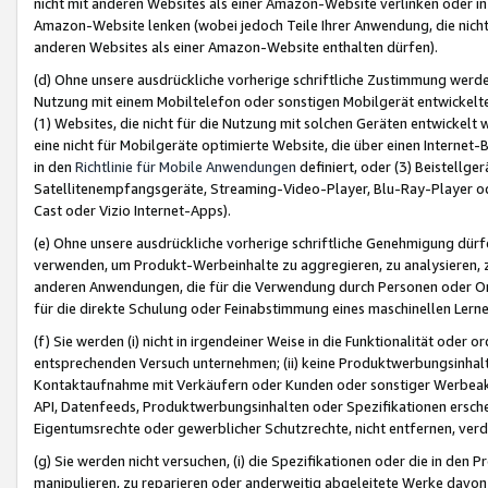
nicht mit anderen Websites als einer Amazon-Website verlinken oder i
Amazon-Website lenken (wobei jedoch Teile Ihrer Anwendung, die nich
anderen Websites als einer Amazon-Website enthalten dürfen).
(d) Ohne unsere ausdrückliche vorherige schriftliche Zustimmung werd
Nutzung mit einem Mobiltelefon oder sonstigen Mobilgerät entwickelt
(1) Websites, die nicht für die Nutzung mit solchen Geräten entwickelt
eine nicht für Mobilgeräte optimierte Website, die über einen Interne
in den
Richtlinie für Mobile Anwendungen
definiert, oder (3) Beistellge
Satellitenempfangsgeräte, Streaming-Video-Player, Blu-Ray-Player ode
Cast oder Vizio Internet-Apps).
(e) Ohne unsere ausdrückliche vorherige schriftliche Genehmigung dürfe
verwenden, um Produkt-Werbeinhalte zu aggregieren, zu analysieren, 
anderen Anwendungen, die für die Verwendung durch Personen oder Or
für die direkte Schulung oder Feinabstimmung eines maschinellen Lern
(f) Sie werden (i) nicht in irgendeiner Weise in die Funktionalität ode
entsprechenden Versuch unternehmen; (ii) keine Produktwerbungsinha
Kontaktaufnahme mit Verkäufern oder Kunden oder sonstiger Werbeaktiv
API, Datenfeeds, Produktwerbungsinhalten oder Spezifikationen erschei
Eigentumsrechte oder gewerblicher Schutzrechte, nicht entfernen, verd
(g) Sie werden nicht versuchen, (i) die Spezifikationen oder die in de
manipulieren, zu reparieren oder anderweitig abgeleitete Werke davon z