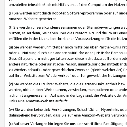
umzuleiten (einschließlich mit Hilfe von auf den Computern der Nutzer i
(s) Sie werden nicht durch Roboter, Softwareprogramme oder auf andere
Amazon-Website generieren.
(t) Sie werden unsere Kundenrezensionen oder Sternebewertungen wed
nutzen, es sei denn, Sie haben über die Creators API und die PA API e
erfüllen die in der Lizenz beschriebenen Voraussetzungen für die Nutzu
(u) Sie werden weder unmittelbar noch mittelbar über Partner-Links P
oder zu Nutzung durch eine andere natürliche oder juristische Person,
Geschäftspartnern nicht gestatten bzw. diese nicht dazu auffordern od
andere natürliche oder juristische Person, unmittelbar oder mittelbar
zu Wiederverkaufs- oder gewerblichen Zwecken (gleich welcher Art) 
auf Ihrer Website zum Wiederverkauf oder für gewerbliche Nutzungen 
(v) Sie werden die URL Ihrer Website, die die Partner-Links enthält b
werden, nicht in einer Weise tarnen, verstecken, manipulieren oder and
nicht mit angemessenem Aufwand in der Lage sind, die Website oder A
Links eine Amazon-Website aufruft.
(w) Sie werden keine Link-Verkürzungen, Schaltflächen, Hyperlinks ode
dahingehend hervorrufen, dass Sie auf eine Amazon-Website verlinken
(x) Auf unser Verlangen hin legen Sie uns eine schriftliche Bestätigung