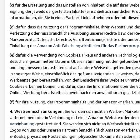
(c) für die Erstellung und das Einstellen von Inhalten, die auf Ihrer We
Eignung der jeweils dargestellten Inhalte (einschließlich sämtlicher 
Informationen, die Sie in einen Partner-Link aufnehmen oder mit diese
(d) dafür, dass die Nutzung der Programminhalte, Ihrer Website und des 
Verletzung oder missbräuchliche Ausübung unserer Rechte bzw. der Recht
Markenrechte, Datenschutzrechte, Veröffentlichungsrechte oder anderer
Einhaltung der
Amazon Anti-Fälschungsrichtlinien für das Partnerpro
(e) dafür, die Verwendung von Cookies, Pixeln und anderen Technologien
Besuchern gesammelten Daten in Übereinstimmung mit den geltenden Ge
und angemessen darzustellen und auf andere Weise die geltenden geset
in sonstiger Weise, einschließlich des ggf. anzuzeigenden Hinweises, d
Werbeanzeigen bereitstellen, von den Besuchern Ihrer Website unmitte
Cookies erkennen können und dafür, dass Sie Informationen über die v
Online-Werbung bereitstellen, soweit nach den anwendbaren gesetzlic
(f) für Ihre Nutzung, der Programminhalte und der Amazon-Marken, u
4. Werbeeinschränkungen.
Sie werden sich nicht an Werbe-, Market
Unternehmen oder in Verbindung mit einer Amazon-Website oder dem Pa
Vereinbarung
gestattet sind. Sie werden sich nicht an Werbeaktivitäten
Logos von uns oder unseren Partnern (einschließlich Amazon-Marken), 
E-Books, physischen Postsendungen, physischen Dokumenten oder in 