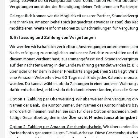
(beispielsweise durch Manipulation oder Kombination von Attributions-
Vergütungen und/oder der Beendigung deiner Teilnahme am Partnerp
Gelegentlich können wir die Möglichkeit unserer Partner, Standardv
einschränken. Amazon behält sich (ungeachtet etwaiger Fristen) das Re
modifizieren. Weitere Informationen zu Einschränkungen für Vergütung
6. Erfassung und Zahlung von Vergütungen
Wir werden wirtschaftlich vertretbare Anstrengungen unternehmen, um 
Nachverfolgung zu ermöglichen und unsere Berichte zu erstellen und di
diesem Monat verdient hast, zusammengefasst sind. Standardvergütung
auf den nächsten Betrag in der Landeswährung gerundet werden (z. B. C
über oder unter dem in deiner Preiskarte angegebenen Satz liegt. Wir
eine Amazon-Webseite etwa 60 Tage nach Ende jedes Kalendermonats, i
wurden. Du kannst wählen, ob du Zahlungen in einer anderen Währung
dafür entscheidest, erklärst du dich damit einverstanden, dass die K
Option 1: Zahlung per Überweisung.
Wir überweisen Ihre Vergütung dir
Namen der Bank, die Kontonummer, den Namen des Kontoinhabers bzw. a
erforderlich) nennen. Sollten Sie sich für diese Option entscheiden, be
fällige Gesamtbetrag den in der
Übersicht Mindestauszahlungsbet
Option 2: Zahlung per Amazon-Geschenkgutschein.
Wir übersenden Ihne
Partnerkonto genannte Haupt-E-Mail-Adresse. Diese Geschenkgutschei