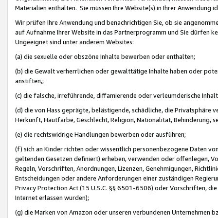
Materialien enthalten. Sie müssen Ihre Website(s) in Ihrer Anwendung ide
Wir prüfen Ihre Anwendung und benachrichtigen Sie, ob sie angenommen
auf Aufnahme Ihrer Website in das Partnerprogramm und Sie dürfen kei
Ungeeignet sind unter anderem Websites:
(a) die sexuelle oder obszöne Inhalte bewerben oder enthalten;
(b) die Gewalt verherrlichen oder gewalttätige Inhalte haben oder pot
anstiften,;
(c) die falsche, irreführende, diffamierende oder verleumderische Inha
(d) die von Hass geprägte, belästigende, schädliche, die Privatsphäre v
Herkunft, Hautfarbe, Geschlecht, Religion, Nationalität, Behinderung, 
(e) die rechtswidrige Handlungen bewerben oder ausführen;
(f) sich an Kinder richten oder wissentlich personenbezogene Daten vo
geltenden Gesetzen definiert) erheben, verwenden oder offenlegen, Vo
Regeln, Vorschriften, Anordnungen, Lizenzen, Genehmigungen, Richtlini
Entscheidungen oder andere Anforderungen einer zuständigen Regierung
Privacy Protection Act (15 U.S.C. §§ 6501-6506) oder Vorschriften, di
Internet erlassen wurden);
(g) die Marken von Amazon oder unseren verbundenen Unternehmen b