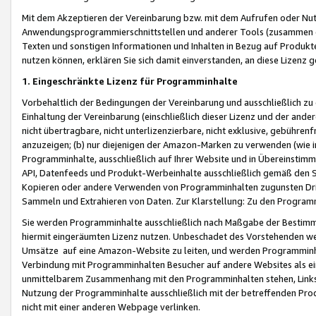
Mit dem Akzeptieren der Vereinbarung bzw. mit dem Aufrufen oder Nutz
Anwendungsprogrammierschnittstellen und anderer Tools (zusammen die
Texten und sonstigen Informationen und Inhalten in Bezug auf Produkte
nutzen können, erklären Sie sich damit einverstanden, an diese Lizenz 
1. Eingeschränkte Lizenz für Programminhalte
Vorbehaltlich der Bedingungen der Vereinbarung und ausschließlich z
Einhaltung der Vereinbarung (einschließlich dieser Lizenz und der ande
nicht übertragbare, nicht unterlizenzierbare, nicht exklusive, gebühren
anzuzeigen; (b) nur diejenigen der Amazon-Marken zu verwenden (wie in 
Programminhalte, ausschließlich auf Ihrer Website und in Übereinstimmu
API, Datenfeeds und Produkt-Werbeinhalte ausschließlich gemäß den Spe
Kopieren oder andere Verwenden von Programminhalten zugunsten Dri
Sammeln und Extrahieren von Daten. Zur Klarstellung: Zu den Program
Sie werden Programminhalte ausschließlich nach Maßgabe der Besti
hiermit eingeräumten Lizenz nutzen. Unbeschadet des Vorstehenden we
Umsätze auf eine Amazon-Website zu leiten, und werden Programminhal
Verbindung mit Programminhalten Besucher auf andere Websites als ein
unmittelbarem Zusammenhang mit den Programminhalten stehen, Links z
Nutzung der Programminhalte ausschließlich mit der betreffenden Pr
nicht mit einer anderen Webpage verlinken.