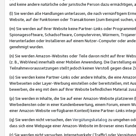
und keine andere natürliche oder juristische Person dazu ermächtigen, a
(l) Sie werden alle Handlungen unterlassen, die nach vernünftigem Erme
Website, auf der Funktionen oder Transaktionen (zum Beispiel suchen, s
(m) Sie werden auf Ihrer Website keine Partner-Links oder Programmin
Spionagesoftware, Schadsoftware, Computerviren, Würmern, Trojaner
Herunterladen oder Installieren auf einem Nutzer-Computer oder ande
genehmigt wurden.
(n) Sie werden Amazon-Websites oder Teile davon nicht auf Ihrer Websi
(z. B., WebView) innerhalb einer Mobilen Anwendung. Die Darstellung ein
Teilnahmevoraussetzungen stellt jedoch keinen Verstoß gegen diese Zif
(o) Sie werden keine Partner-Links oder andere Inhalte, die eine Am
Werbeseiten oder Layer-Werbung einstellen oder bereitstellen, mit Au
bewerben, die eng mit dem auf Ihrer Website befindlichen Material z
(p) Sie werden in Inhalte, die Sie auf einer Amazon-Website platzier
Werbediensten oder in einer Kundenbewertung, einem Forum, einem Wun
einer Amazon-Website verfügbaren Kontext) keine Partner-Links integr
(q) Sie werden nicht versuchen, den
Vergütungskatalog
zu umgehen oder
dass sich eine Webpage einer Amazon-Website im Browser eines Kunden 
(r) Sie werden nicht versuchen, Internetverkehr (Traffic) oder Vergü