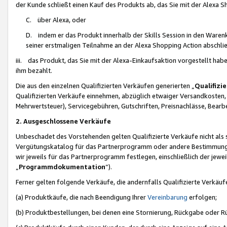
der Kunde schließt einen Kauf des Produkts ab, das Sie mit der Alexa 
C. über Alexa, oder
D. indem er das Produkt innerhalb der Skills Session in den Waren
seiner erstmaligen Teilnahme an der Alexa Shopping Action abschlie
iii. das Produkt, das Sie mit der Alexa-Einkaufsaktion vorgestellt ha
ihm bezahlt.
Die aus den einzelnen Qualifizierten Verkäufen generierten „
Qualifizi
Qualifizierten Verkäufe einnehmen, abzüglich etwaiger Versandkosten
Mehrwertsteuer), Servicegebühren, Gutschriften, Preisnachlässe, Bear
2. Ausgeschlossene Verkäufe
Unbeschadet des Vorstehenden gelten Qualifizierte Verkäufe nicht als
Vergütungskatalog für das Partnerprogramm oder andere Bestimmungen,
wir jeweils für das Partnerprogramm festlegen, einschließlich der jewe
„
Programmdokumentation
“).
Ferner gelten folgende Verkäufe, die andernfalls Qualifizierte Verkä
(a) Produktkäufe, die nach Beendigung Ihrer
Vereinbarung
erfolgen;
(b) Produktbestellungen, bei denen eine Stornierung, Rückgabe oder R