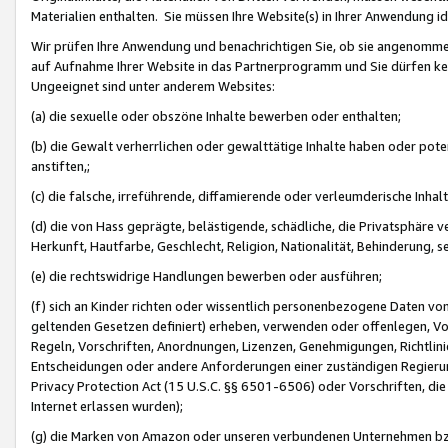
Materialien enthalten. Sie müssen Ihre Website(s) in Ihrer Anwendung ide
Wir prüfen Ihre Anwendung und benachrichtigen Sie, ob sie angenommen
auf Aufnahme Ihrer Website in das Partnerprogramm und Sie dürfen kei
Ungeeignet sind unter anderem Websites:
(a) die sexuelle oder obszöne Inhalte bewerben oder enthalten;
(b) die Gewalt verherrlichen oder gewalttätige Inhalte haben oder pot
anstiften,;
(c) die falsche, irreführende, diffamierende oder verleumderische Inha
(d) die von Hass geprägte, belästigende, schädliche, die Privatsphäre v
Herkunft, Hautfarbe, Geschlecht, Religion, Nationalität, Behinderung, 
(e) die rechtswidrige Handlungen bewerben oder ausführen;
(f) sich an Kinder richten oder wissentlich personenbezogene Daten vo
geltenden Gesetzen definiert) erheben, verwenden oder offenlegen, Vo
Regeln, Vorschriften, Anordnungen, Lizenzen, Genehmigungen, Richtlini
Entscheidungen oder andere Anforderungen einer zuständigen Regierung
Privacy Protection Act (15 U.S.C. §§ 6501-6506) oder Vorschriften, di
Internet erlassen wurden);
(g) die Marken von Amazon oder unseren verbundenen Unternehmen b