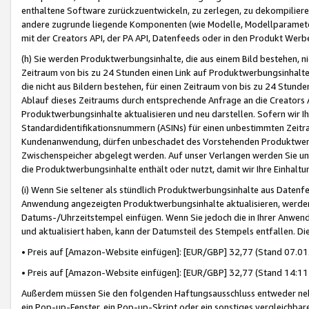
enthaltene Software zurückzuentwickeln, zu zerlegen, zu dekompilier
andere zugrunde liegende Komponenten (wie Modelle, Modellparameter
mit der Creators API, der PA API, Datenfeeds oder in den Produkt Werb
(h) Sie werden Produktwerbungsinhalte, die aus einem Bild bestehen, ni
Zeitraum von bis zu 24 Stunden einen Link auf Produktwerbungsinhalte
die nicht aus Bildern bestehen, für einen Zeitraum von bis zu 24 Stund
Ablauf dieses Zeitraums durch entsprechende Anfrage an die Creators 
Produktwerbungsinhalte aktualisieren und neu darstellen. Sofern wir Ih
Standardidentifikationsnummern (ASINs) für einen unbestimmten Zeitra
Kundenanwendung, dürfen unbeschadet des Vorstehenden Produktwerbu
Zwischenspeicher abgelegt werden. Auf unser Verlangen werden Sie un
die Produktwerbungsinhalte enthält oder nutzt, damit wir Ihre Einhalt
(i) Wenn Sie seltener als stündlich Produktwerbungsinhalte aus Datenfe
Anwendung angezeigten Produktwerbungsinhalte aktualisieren, werden 
Datums-/Uhrzeitstempel einfügen. Wenn Sie jedoch die in Ihrer Anwe
und aktualisiert haben, kann der Datumsteil des Stempels entfallen. Dies
• Preis auf [Amazon-Website einfügen]: [EUR/GBP] 32,77 (Stand 07.01.
• Preis auf [Amazon-Website einfügen]: [EUR/GBP] 32,77 (Stand 14:11 
Außerdem müssen Sie den folgenden Haftungsausschluss entweder neb
ein Pop-up-Fenster, ein Pop-up-Skript oder ein sonstiges vergleichba