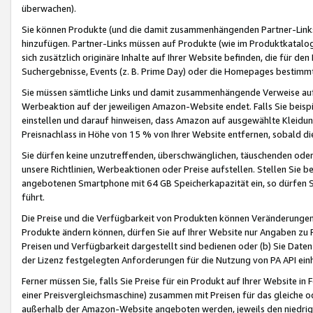
überwachen).
Sie können Produkte (und die damit zusammenhängenden Partner-Links)
hinzufügen. Partner-Links müssen auf Produkte (wie im Produktkatalog de
sich zusätzlich originäre Inhalte auf Ihrer Website befinden, die für 
Suchergebnisse, Events (z. B. Prime Day) oder die Homepages bestimmte
Sie müssen sämtliche Links und damit zusammenhängende Verweise auf z
Werbeaktion auf der jeweiligen Amazon-Website endet. Falls Sie beisp
einstellen und darauf hinweisen, dass Amazon auf ausgewählte Kleidun
Preisnachlass in Höhe von 15 % von Ihrer Website entfernen, sobald di
Sie dürfen keine unzutreffenden, überschwänglichen, täuschenden od
unsere Richtlinien, Werbeaktionen oder Preise aufstellen. Stellen Sie 
angebotenen Smartphone mit 64 GB Speicherkapazität ein, so dürfen S
führt.
Die Preise und die Verfügbarkeit von Produkten können Veränderungen 
Produkte ändern können, dürfen Sie auf Ihrer Website nur Angaben zu P
Preisen und Verfügbarkeit dargestellt sind bedienen oder (b) Sie Daten
der Lizenz festgelegten Anforderungen für die Nutzung von PA API einh
Ferner müssen Sie, falls Sie Preise für ein Produkt auf Ihrer Website in 
einer Preisvergleichsmaschine) zusammen mit Preisen für das gleiche o
außerhalb der Amazon-Website angeboten werden, jeweils den niedrigst