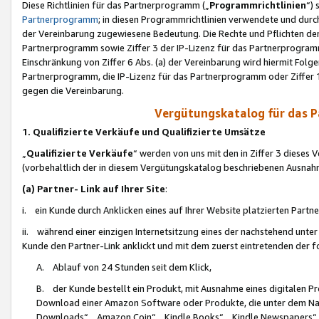
Diese Richtlinien für das Partnerprogramm („
Programmrichtlinien
“)
Partnerprogramm
; in diesen Programmrichtlinien verwendete und durch
der Vereinbarung zugewiesene Bedeutung. Die Rechte und Pflichten de
Partnerprogramm sowie Ziffer 3 der IP-Lizenz für das Partnerprogram
Einschränkung von Ziffer 6 Abs. (a) der Vereinbarung wird hiermit Fol
Partnerprogramm, die IP-Lizenz für das Partnerprogramm oder Ziffer 1
gegen die Vereinbarung.
Vergütungskatalog für das 
1. Qualifizierte Verkäufe und Qualifizierte Umsätze
„
Qualifizierte Verkäufe
“ werden von uns mit den in Ziffer 3 diese
(vorbehaltlich der in diesem Vergütungskatalog beschriebenen Ausnah
(a) Partner- Link auf Ihrer Site
:
i. ein Kunde durch Anklicken eines auf Ihrer Website platzierten Part
ii. während einer einzigen Internetsitzung eines der nachstehend unter (i)
Kunde den Partner-Link anklickt und mit dem zuerst eintretenden der f
A. Ablauf von 24 Stunden seit dem Klick,
B. der Kunde bestellt ein Produkt, mit Ausnahme eines digitalen P
Download einer Amazon Software oder Produkte, die unter dem N
Downloads“, „Amazon Coin“, „Kindle Books“, „Kindle Newspapers“, „