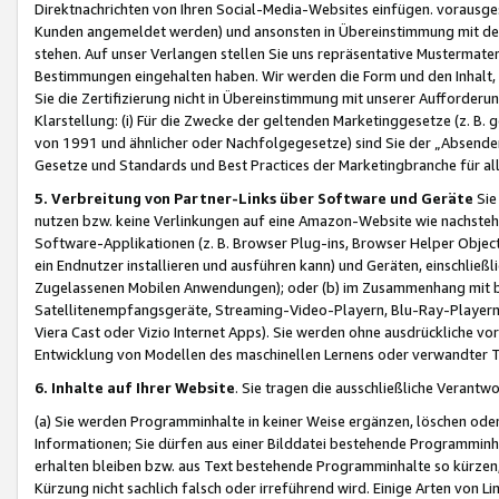
Direktnachrichten von Ihren Social-Media-Websites einfügen. vorausg
Kunden angemeldet werden) und ansonsten in Übereinstimmung mit der
stehen. Auf unser Verlangen stellen Sie uns repräsentative Mustermater
Bestimmungen eingehalten haben. Wir werden die Form und den Inhalt, di
Sie die Zertifizierung nicht in Übereinstimmung mit unserer Aufforderu
Klarstellung: (i) Für die Zwecke der geltenden Marketinggesetze (z. 
von 1991 und ähnlicher oder Nachfolgegesetze) sind Sie der „Absender“ j
Gesetze und Standards und Best Practices der Marketingbranche für 
5. Verbreitung von Partner-Links über Software und Geräte
Sie
nutzen bzw. keine Verlinkungen auf eine Amazon-Website wie nachsteh
Software-Applikationen (z. B. Browser Plug-ins, Browser Helper Objec
ein Endnutzer installieren und ausführen kann) und Geräten, einschlie
Zugelassenen Mobilen Anwendungen); oder (b) im Zusammenhang mit bzw.
Satellitenempfangsgeräte, Streaming-Video-Playern, Blu-Ray-Playern 
Viera Cast oder Vizio Internet Apps). Sie werden ohne ausdrückliche v
Entwicklung von Modellen des maschinellen Lernens oder verwandter 
6. Inhalte auf Ihrer Website
. Sie tragen die ausschließliche Verantwo
(a) Sie werden Programminhalte in keiner Weise ergänzen, löschen oder
Informationen; Sie dürfen aus einer Bilddatei bestehende Programminhal
erhalten bleiben bzw. aus Text bestehende Programminhalte so kürzen, 
Kürzung nicht sachlich falsch oder irreführend wird. Einige Arten von L