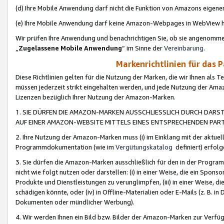
(d) Ihre Mobile Anwendung darf nicht die Funktion von Amazons eige
(e) Ihre Mobile Anwendung darf keine Amazon-Webpages in WebView 
Wir prüfen Ihre Anwendung und benachrichtigen Sie, ob sie angenomm
„
Zugelassene Mobile Anwendung
“ im Sinne der
Vereinbarung
.
Markenrichtlinien für das 
Diese Richtlinien gelten für die Nutzung der Marken, die wir Ihnen als 
müssen jederzeit strikt eingehalten werden, und jede Nutzung der Ama
Lizenzen bezüglich Ihrer Nutzung der Amazon-Marken.
1. SIE DÜRFEN DIE AMAZON-MARKEN AUSSCHLIESSLICH DURCH DARS
AUF EINER AMAZON-WEBSITE MITTELS EINES ENTSPRECHENDEN PART
2. Ihre Nutzung der Amazon-Marken muss (i) im Einklang mit der aktuells
Programmdokumentation (wie im
Vergütungskatalog
definiert) erfolg
3. Sie dürfen die Amazon-Marken ausschließlich für den in der Progr
nicht wie folgt nutzen oder darstellen: (i) in einer Weise, die ein Spo
Produkte und Dienstleistungen zu verunglimpfen, (iii) in einer Weise
schädigen könnte, oder (iv) in Offline-Materialien oder E-Mails (z. B.
Dokumenten oder mündlicher Werbung).
4. Wir werden Ihnen ein Bild bzw. Bilder der Amazon-Marken zur Verfüg