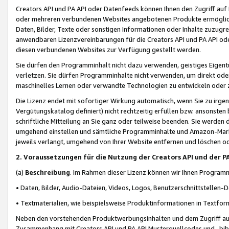
Creators API und PA API oder Datenfeeds können Ihnen den Zugriff auf D
oder mehreren verbundenen Websites angebotenen Produkte ermögliche
Daten, Bilder, Texte oder sonstigen Informationen oder Inhalte zuzugre
anwendbaren Lizenzvereinbarungen für die Creators API und PA API od
diesen verbundenen Websites zur Verfügung gestellt werden.
Sie dürfen den Programminhalt nicht dazu verwenden, geistiges Eigent
verletzen. Sie dürfen Programminhalte nicht verwenden, um direkt ode
maschinelles Lernen oder verwandte Technologien zu entwickeln oder zu
Die Lizenz endet mit sofortiger Wirkung automatisch, wenn Sie zu irg
Vergütungskatalog definiert) nicht rechtzeitig erfüllen bzw. ansonsten
schriftliche Mitteilung an Sie ganz oder teilweise beenden. Sie werden
umgehend einstellen und sämtliche Programminhalte und Amazon-Marke
jeweils verlangt, umgehend von Ihrer Website entfernen und löschen od
2. Voraussetzungen für die Nutzung der Creators API und der P
(a)
Beschreibung
. Im Rahmen dieser Lizenz können wir Ihnen Programmi
• Daten, Bilder, Audio-Dateien, Videos, Logos, Benutzerschnittstellen-
• Textmaterialien, wie beispielsweise Produktinformationen in Textfor
Neben den vorstehenden Produktwerbungsinhalten und dem Zugriff auf 
Zusammenhang mit Creators API und PA API Musterquellcodes und -bibli