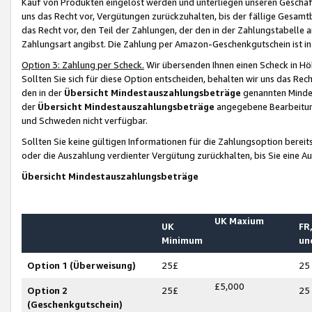
Kauf von Produkten eingelöst werden und unterliegen unseren Geschäf
uns das Recht vor, Vergütungen zurückzuhalten, bis der fällige Gesamt
das Recht vor, den Teil der Zahlungen, der den in der Zahlungstabelle 
Zahlungsart angibst. Die Zahlung per Amazon-Geschenkgutschein ist in
Option 3: Zahlung per Scheck.
Wir übersenden Ihnen einen Scheck in Höh
Sollten Sie sich für diese Option entscheiden, behalten wir uns das Rec
den in der
Übersicht Mindestauszahlungsbeträge
genannten Mindest
der
Übersicht Mindestauszahlungsbeträge
angegebene Bearbeitung
und Schweden nicht verfügbar.
Sollten Sie keine gültigen Informationen für die Zahlungsoption bereit
oder die Auszahlung verdienter Vergütung zurückhalten, bis Sie eine A
Übersicht Mindestauszahlungsbeträge
UK Maxium
UK
FR,
Minimum
un
Option 1 (Überweisung)
25£
25
£5,000
Option 2
25£
25
(Geschenkgutschein)