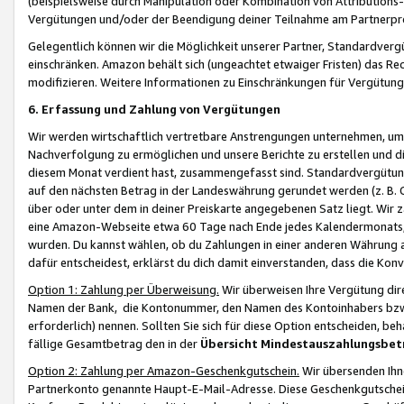
(beispielsweise durch Manipulation oder Kombination von Attributions-
Vergütungen und/oder der Beendigung deiner Teilnahme am Partnerp
Gelegentlich können wir die Möglichkeit unserer Partner, Standardv
einschränken. Amazon behält sich (ungeachtet etwaiger Fristen) das Re
modifizieren. Weitere Informationen zu Einschränkungen für Vergütung
6. Erfassung und Zahlung von Vergütungen
Wir werden wirtschaftlich vertretbare Anstrengungen unternehmen, um 
Nachverfolgung zu ermöglichen und unsere Berichte zu erstellen und di
diesem Monat verdient hast, zusammengefasst sind. Standardvergütung
auf den nächsten Betrag in der Landeswährung gerundet werden (z. B. C
über oder unter dem in deiner Preiskarte angegebenen Satz liegt. Wir
eine Amazon-Webseite etwa 60 Tage nach Ende jedes Kalendermonats, i
wurden. Du kannst wählen, ob du Zahlungen in einer anderen Währung
dafür entscheidest, erklärst du dich damit einverstanden, dass die K
Option 1: Zahlung per Überweisung.
Wir überweisen Ihre Vergütung dir
Namen der Bank, die Kontonummer, den Namen des Kontoinhabers bzw. a
erforderlich) nennen. Sollten Sie sich für diese Option entscheiden, be
fällige Gesamtbetrag den in der
Übersicht Mindestauszahlungsbet
Option 2: Zahlung per Amazon-Geschenkgutschein.
Wir übersenden Ihne
Partnerkonto genannte Haupt-E-Mail-Adresse. Diese Geschenkgutschei