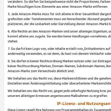
verändern. So dürfen Sie beispielsweise nicht die Proportionen, Farb
Marke hinzufügen bzw. Elemente aus einer Amazon-Marke entfernen.
5. Jede Amazon-Marke muss für sich alleine in ihrer Gesamtheit darge
grafischen oder Textelementen muss ein hinreichender Abstand gegebe
platzieren, der die Lesbarkeit oder Darstellung dieser Amazon-Marke b
6. Alle Rechte an den Amazon-Marken sind unser alleiniges Eigentum, 
kommt alleine uns zugute. Sie werden keine Handlungen vornehmen, 
stehen.
7. Du darfst kein Logo von, oder Inhalte erstellt von,
Drittanbietern au
anderweitig verwenden, es sei denn, du hast von diesem Verkäufer oder
8. Sie dürfen in keiner Rechtsordnung Marken nutzen oder zur Eintragu
keiner Rechtsordnung Marken, Domain-Namen, Subdomain-Namen, Benu
Amazon-Marke zum Verwechseln ähnlich sind.
Wir behalten uns das Recht vor, diese Markenrichtlinien und die gene
Einstellen einer Änderungsmitteilung oder überarbeiteter Markenricht
Wir behalten uns das Recht vor, gegen jede unbefugte Nutzung bzw. jede 
unserem alleinigen Ermessen angemessene Maßnahmen zu ergreifen.
IP-Lizenz- und Nutzungsan
Diese Lizenz regelt Ihre Nutzung von Programminhalten im Zusammen