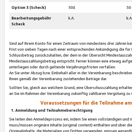
Option 3 (Scheck)
50£
50
Bearbeitungsgebühr
k.A.
k.A
Scheck
Sind auf Ihrem Konto für einen Zeitraum von mindestens drei Jahren kein
Frist von sieben Tagen nach einer entsprechenden Ankündigung die für
Schlussbetrag zurückzuhalten, der dem in der Übersicht Mindestausz
Mindestauszahlungsbetrag entspricht. Ferner können eine etwaig aufg
unterliegen oder durch geltende Verjährungsfristen verfallen.
An Sie unter Abzug bzw. Einbehalt aller in der Vereinbarung beschrieb
Ihnen gemäß der Vereinbarung zustehenden Beträge dar.
Sollten Sie, gleich aus welchem Grund, eine Überschusszahlung erhalte
an Sie im Rahmen der Vereinbarung zukünftig zahlbaren Vergütung zu 
Voraussetzungen für die Teilnahme a
1. Anmeldung und Teilnahmeberechtigung
Sie leiten den Anmeldeprozess ein, indem Sie einen vollständigen und 
muss/müssen originäre Inhalte (original content) enthalten und über d
Originalinhalte, die Materialien von Dritten verwenden, müssen wese