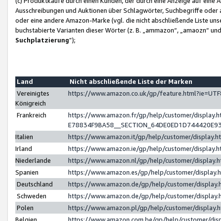
(c) Produktkäufe durch einen Kunden, der durch eine Anzeige auf eine 
Ausschreibungen und Auktionen über Schlagwörter, Suchbegriffe oder 
oder eine andere Amazon-Marke (vgl. die nicht abschließende Liste un
buchstabierte Varianten dieser Wörter (z. B. „ammazon“, „amaozn“ und „
Suchplatzierung
”);
Land
Nicht abschließende Liste der Marken
Vereinigtes
https://www.amazon.co.uk/gp/feature.html?ie=U
Königreich
Frankreich
https://www.amazon.fr/gp/help/customer/displa
E78834F9BA58__SECTION_64DE0ED1D744420E9
Italien
https://www.amazon.it/gp/help/customer/display
Irland
https://www.amazon.ie/gp/help/customer/displa
Niederlande
https://www.amazon.nl/gp/help/customer/display
Spanien
https://www.amazon.es/gp/help/customer/display
Deutschland
https://www.amazon.de/gp/help/customer/displa
Schweden
https://www.amazon.de/gp/help/customer/displa
Polen
https://www.amazon.pl/gp/help/customer/display
Belgien
https://www.amazon.com.be/gp/help/customer/d