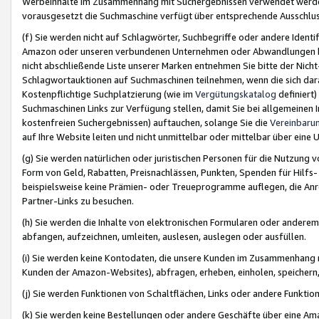
Werbeinhalte im Zusammenhang mit Suchergebnissen verwendet werden,
vorausgesetzt die Suchmaschine verfügt über entsprechende Ausschlu
(f) Sie werden nicht auf Schlagwörter, Suchbegriffe oder andere Ident
Amazon oder unseren verbundenen Unternehmen oder Abwandlungen bzw
nicht abschließende Liste unserer Marken entnehmen Sie bitte der Nich
Schlagwortauktionen auf Suchmaschinen teilnehmen, wenn die sich da
Kostenpflichtige Suchplatzierung (wie im
Vergütungskatalog
definiert
Suchmaschinen Links zur Verfügung stellen, damit Sie bei allgemeinen I
kostenfreien Suchergebnissen) auftauchen, solange Sie die
Vereinbaru
auf Ihre Website leiten und nicht unmittelbar oder mittelbar über eine
(g) Sie werden natürlichen oder juristischen Personen für die Nutzung 
Form von Geld, Rabatten, Preisnachlässen, Punkten, Spenden für Hilfs
beispielsweise keine Prämien- oder Treueprogramme auflegen, die Anrei
Partner-Links zu besuchen.
(h) Sie werden die Inhalte von elektronischen Formularen oder anderem M
abfangen, aufzeichnen, umleiten, auslesen, auslegen oder ausfüllen.
(i) Sie werden keine Kontodaten, die unsere Kunden im Zusammenhang 
Kunden der Amazon-Websites), abfragen, erheben, einholen, speichern,
(j) Sie werden Funktionen von Schaltflächen, Links oder andere Funkti
(k) Sie werden keine Bestellungen oder andere Geschäfte über eine Ama