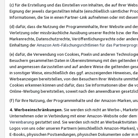
(c) für die Erstellung und das Einstellen von Inhalten, die auf Ihrer We
Eignung der jeweils dargestellten Inhalte (einschließlich sämtlicher 
Informationen, die Sie in einen Partner-Link aufnehmen oder mit diese
(d) dafür, dass die Nutzung der Programminhalte, Ihrer Website und des 
Verletzung oder missbräuchliche Ausübung unserer Rechte bzw. der Recht
Markenrechte, Datenschutzrechte, Veröffentlichungsrechte oder anderer
Einhaltung der
Amazon Anti-Fälschungsrichtlinien für das Partnerpro
(e) dafür, die Verwendung von Cookies, Pixeln und anderen Technologien
Besuchern gesammelten Daten in Übereinstimmung mit den geltenden Ge
und angemessen darzustellen und auf andere Weise die geltenden geset
in sonstiger Weise, einschließlich des ggf. anzuzeigenden Hinweises, d
Werbeanzeigen bereitstellen, von den Besuchern Ihrer Website unmitte
Cookies erkennen können und dafür, dass Sie Informationen über die v
Online-Werbung bereitstellen, soweit nach den anwendbaren gesetzlic
(f) für Ihre Nutzung, der Programminhalte und der Amazon-Marken, u
4. Werbeeinschränkungen.
Sie werden sich nicht an Werbe-, Market
Unternehmen oder in Verbindung mit einer Amazon-Website oder dem Pa
Vereinbarung
gestattet sind. Sie werden sich nicht an Werbeaktivitäten
Logos von uns oder unseren Partnern (einschließlich Amazon-Marken), 
E-Books, physischen Postsendungen, physischen Dokumenten oder in 