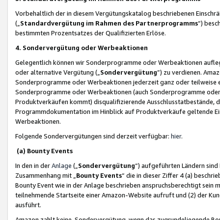
Vorbehaltlich der in diesem Vergütungskatalog beschriebenen Einschr
(„
Standardvergütung im Rahmen des Partnerprogramms
“) besc
bestimmten Prozentsatzes der Qualifizierten Erlöse.
4. Sondervergütung oder Werbeaktionen
Gelegentlich können wir Sonderprogramme oder Werbeaktionen auflegen,
oder alternative Vergütung („
Sondervergütung
”) zu verdienen. Amazo
Sonderprogramme oder Werbeaktionen jederzeit ganz oder teilweise einz
Sonderprogramme oder Werbeaktionen (auch Sonderprogramme oder We
Produktverkäufen kommt) disqualifizierende Ausschlusstatbestände, di
Programmdokumentation im Hinblick auf Produktverkäufe geltende E
Werbeaktionen.
Folgende Sondervergütungen sind derzeit verfügbar:
hier
.
(a) Bounty Events
In den in der
Anlage
(„
Sondervergütung
“) aufgeführten Ländern sind
Zusammenhang mit „
Bounty Events
“ die in dieser Ziffer 4 (a) besch
Bounty Event wie in der Anlage beschrieben anspruchsberechtigt sein mu
teilnehmende Startseite einer Amazon-Website aufruft und (2) der Kun
ausführt.
Amazon zahlt keine Sondervergütung, wenn das zugrundeliegende Boun