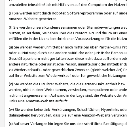
umzuleiten (einschließlich mit Hilfe von auf den Computern der Nutzer i
(s) Sie werden nicht durch Roboter, Softwareprogramme oder auf andere
Amazon-Website generieren.
(t) Sie werden unsere Kundenrezensionen oder Sternebewertungen wed
nutzen, es sei denn, Sie haben über die Creators API und die PA API e
erfüllen die in der Lizenz beschriebenen Voraussetzungen für die Nutzu
(u) Sie werden weder unmittelbar noch mittelbar über Partner-Links P
oder zu Nutzung durch eine andere natürliche oder juristische Person,
Geschäftspartnern nicht gestatten bzw. diese nicht dazu auffordern od
andere natürliche oder juristische Person, unmittelbar oder mittelbar
zu Wiederverkaufs- oder gewerblichen Zwecken (gleich welcher Art) 
auf Ihrer Website zum Wiederverkauf oder für gewerbliche Nutzungen 
(v) Sie werden die URL Ihrer Website, die die Partner-Links enthält b
werden, nicht in einer Weise tarnen, verstecken, manipulieren oder and
nicht mit angemessenem Aufwand in der Lage sind, die Website oder A
Links eine Amazon-Website aufruft.
(w) Sie werden keine Link-Verkürzungen, Schaltflächen, Hyperlinks ode
dahingehend hervorrufen, dass Sie auf eine Amazon-Website verlinken
(x) Auf unser Verlangen hin legen Sie uns eine schriftliche Bestätigung