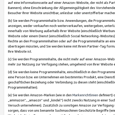
auf eine Informationsseite auf einer Amazon-Website, der nicht als Part
Bannern); ohne Einschränkung der Allgemeingültigkeit des Vorstehende
Besucher Ihrer Website unsichtbar, unlesbar oder unentzifferbar mache
(b) Sie werden Programminhalte bzw. Anwendungen, die Programminhalt
anzeigen, weder verkaufen noch weiterverkaufen, weitergeben, unterli
innerhalb von Werbung außerhalb Ihrer Website (einschließlich Werbun
Website oder einem Dienst (einschließlich Social Networking-Website
Rechte an den Programminhalten oder auf die Programminhalte an eine a
übertragen müssten, und Sie werden keine mit Ihrem Partner-Tag formati
Ihre Website ist.
(c) Sie werden Programminhalte, die nicht mehr auf einer Amazon-Websit
mehr zur Nutzung zur Verfügung stehen, umgehend von Ihrer Website e
(d) Sie werden keine Programminhalte, einschließlich in den Programmin
eine Person bzw. ein Unternehmen ein bestimmtes Produkt, eine Dienstle
geschäftlichen Beziehung oder Verbindung zu diesen steht (einschließli
Programminhalten).
(e) Sie werden Amazon-Marken (wie in den
Markenrichtlinien
definiert) 
„ammazon“, „amaozn“ und „kindel“) nicht zwecks Nutzung in einer Suc
Versuch unternehmen). Zusätzlich zu sonstigen Amazon zur Verfügung 
sorgen, dass von uns benannte Suchmaschinen Geschützte Begriffe (wie 