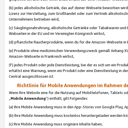
(b) jedes alkoholische Getränk, das auf deiner Webseite beworben wird
Lizenz zur Herstellung, zum Großhandel oder zum Vertrieb alkoholisch
Unternehmens betrieben wird,
(c) Säuglingsnahruhrung, alkoholische Getränke oder Tabakwaren und E
Webseiten in der EU und im Vereinigten Königreich wirbst,
(d) pflanzliche Raucherprodukte, wenn du für die Amazon-Webseite in B
(e) Produkte ohne medizinischen Verwendungszweck gemäß Anhang XVI 
Amazon-Webseite in Frankreich wirbst,
(f) jedes Produkt oder jede Dienstleistung, bei der es sich um ein Prod
erhältst eine Warnung, wenn ein Produkt oder eine Dienstleistung in de
Central ausgeschlossen ist.
Richtlinie für Mobile Anwendungen im Rahmen de
Wenn Ihre Website eine für die Nutzung auf Mobiltelefonen, Tablets 
„
Mobile Anwendung
“) enthält, gilt Folgendes:
(a) Ihre Mobile Anwendung muss in den App-Stores von Google Play, A
(b) Ihre Mobile Anwendung muss kostenlos heruntergeladen werden könn
(c) Ihre Mobile Anwendung muss originäre Inhalte haben,