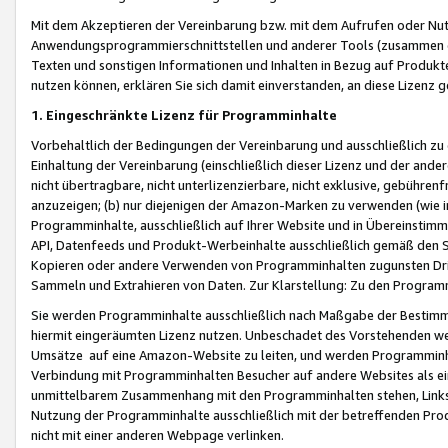
Mit dem Akzeptieren der Vereinbarung bzw. mit dem Aufrufen oder Nutz
Anwendungsprogrammierschnittstellen und anderer Tools (zusammen die
Texten und sonstigen Informationen und Inhalten in Bezug auf Produkte
nutzen können, erklären Sie sich damit einverstanden, an diese Lizenz 
1. Eingeschränkte Lizenz für Programminhalte
Vorbehaltlich der Bedingungen der Vereinbarung und ausschließlich z
Einhaltung der Vereinbarung (einschließlich dieser Lizenz und der ande
nicht übertragbare, nicht unterlizenzierbare, nicht exklusive, gebühren
anzuzeigen; (b) nur diejenigen der Amazon-Marken zu verwenden (wie in 
Programminhalte, ausschließlich auf Ihrer Website und in Übereinstimmu
API, Datenfeeds und Produkt-Werbeinhalte ausschließlich gemäß den Spe
Kopieren oder andere Verwenden von Programminhalten zugunsten Dri
Sammeln und Extrahieren von Daten. Zur Klarstellung: Zu den Program
Sie werden Programminhalte ausschließlich nach Maßgabe der Besti
hiermit eingeräumten Lizenz nutzen. Unbeschadet des Vorstehenden we
Umsätze auf eine Amazon-Website zu leiten, und werden Programminhal
Verbindung mit Programminhalten Besucher auf andere Websites als ein
unmittelbarem Zusammenhang mit den Programminhalten stehen, Links z
Nutzung der Programminhalte ausschließlich mit der betreffenden Pr
nicht mit einer anderen Webpage verlinken.