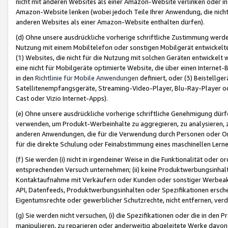
nicht mit anderen Websites als einer Amazon-Website verlinken oder i
Amazon-Website lenken (wobei jedoch Teile Ihrer Anwendung, die nich
anderen Websites als einer Amazon-Website enthalten dürfen).
(d) Ohne unsere ausdrückliche vorherige schriftliche Zustimmung werd
Nutzung mit einem Mobiltelefon oder sonstigen Mobilgerät entwickelt
(1) Websites, die nicht für die Nutzung mit solchen Geräten entwickelt
eine nicht für Mobilgeräte optimierte Website, die über einen Interne
in den
Richtlinie für Mobile Anwendungen
definiert, oder (3) Beistellge
Satellitenempfangsgeräte, Streaming-Video-Player, Blu-Ray-Player ode
Cast oder Vizio Internet-Apps).
(e) Ohne unsere ausdrückliche vorherige schriftliche Genehmigung dürfe
verwenden, um Produkt-Werbeinhalte zu aggregieren, zu analysieren, 
anderen Anwendungen, die für die Verwendung durch Personen oder Or
für die direkte Schulung oder Feinabstimmung eines maschinellen Lern
(f) Sie werden (i) nicht in irgendeiner Weise in die Funktionalität ode
entsprechenden Versuch unternehmen; (ii) keine Produktwerbungsinha
Kontaktaufnahme mit Verkäufern oder Kunden oder sonstiger Werbeaktiv
API, Datenfeeds, Produktwerbungsinhalten oder Spezifikationen erschei
Eigentumsrechte oder gewerblicher Schutzrechte, nicht entfernen, verd
(g) Sie werden nicht versuchen, (i) die Spezifikationen oder die in de
manipulieren, zu reparieren oder anderweitig abgeleitete Werke davon z