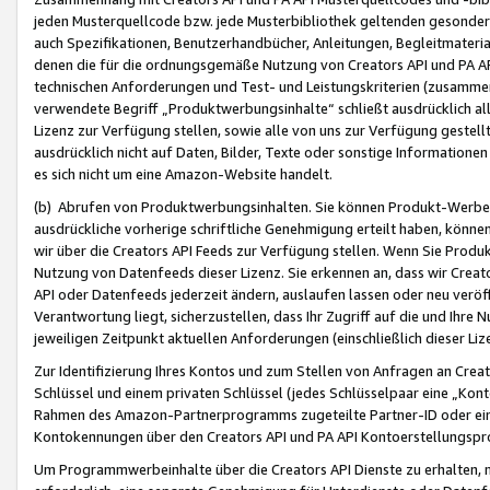
jeden Musterquellcode bzw. jede Musterbibliothek geltenden gesonder
auch Spezifikationen, Benutzerhandbücher, Anleitungen, Begleitmaterial
denen die für die ordnungsgemäße Nutzung von Creators API und PA A
technischen Anforderungen und Test- und Leistungskriterien (zusammen
verwendete Begriff „Produktwerbungsinhalte“ schließt ausdrücklich al
Lizenz zur Verfügung stellen, sowie alle von uns zur Verfügung gestel
ausdrücklich nicht auf Daten, Bilder, Texte oder sonstige Informatione
es sich nicht um eine Amazon-Website handelt.
(b) Abrufen von Produktwerbungsinhalten. Sie können Produkt-Werbein
ausdrückliche vorherige schriftliche Genehmigung erteilt haben, könn
wir über die Creators API Feeds zur Verfügung stellen. Wenn Sie Produk
Nutzung von Datenfeeds dieser Lizenz. Sie erkennen an, dass wir Creat
API oder Datenfeeds jederzeit ändern, auslaufen lassen oder neu veröffe
Verantwortung liegt, sicherzustellen, dass Ihr Zugriff auf die und Ihr
jeweiligen Zeitpunkt aktuellen Anforderungen (einschließlich dieser Liz
Zur Identifizierung Ihres Kontos und zum Stellen von Anfragen an Crea
Schlüssel und einem privaten Schlüssel (jedes Schlüsselpaar eine „Kon
Rahmen des Amazon-Partnerprogramms zugeteilte Partner-ID oder ein
Kontokennungen über den Creators API und PA API Kontoerstellungspro
Um Programmwerbeinhalte über die Creators API Dienste zu erhalten, m