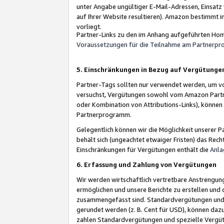
unter Angabe ungültiger E-Mail-Adressen, Einsatz
auf Ihrer Website resultieren). Amazon bestimmt i
vorliegt.
Partner-Links zu den im Anhang aufgeführten Hom
Voraussetzungen für die Teilnahme am Partnerp
5. Einschränkungen in Bezug auf Vergütunge
Partner-Tags sollten nur verwendet werden, um von 
versuchst, Vergütungen sowohl vom Amazon Partn
oder Kombination von Attributions-Links), könne
Partnerprogramm.
Gelegentlich können wir die Möglichkeit unsere
behält sich (ungeachtet etwaiger Fristen) das Rec
Einschränkungen für Vergütungen enthält die
Anla
6. Erfassung und Zahlung von Vergütungen
Wir werden wirtschaftlich vertretbare Anstrengu
ermöglichen und unsere Berichte zu erstellen und 
zusammengefasst sind. Standardvergütungen und s
gerundet werden (z. B. Cent für USD), können dazu
zahlen Standardvergütungen und spezielle Vergüt