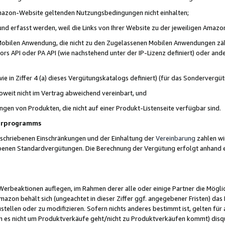
 Amazon-Website geltenden Nutzungsbedingungen nicht einhalten;
t und erfasst werden, weil die Links von Ihrer Website zu der jeweiligen Am
 Mobilen Anwendung, die nicht zu den Zugelassenen Mobilen Anwendungen zählt
s API oder PA API (wie nachstehend unter der IP-Lizenz definiert) oder ander
ie in Ziffer 4 (a) dieses Vergütungskatalogs definiert) (für das Sonderverg
weit nicht im Vertrag abweichend vereinbart, und
ngen von Produkten, die nicht auf einer Produkt-Listenseite verfügbar sind.
nerprogramms
eschriebenen Einschränkungen und der Einhaltung der
Vereinbarung
zahlen wir
ebenen Standardvergütungen. Die Berechnung der Vergütung erfolgt anhand e
beaktionen auflegen, im Rahmen derer alle oder einige Partner die Möglichk
Amazon behält sich (ungeachtet in dieser Ziffer ggf. angegebener Fristen) d
ustellen oder zu modifizieren. Sofern nichts anderes bestimmt ist, gelten 
s nicht um Produktverkäufe geht/nicht zu Produktverkäufen kommt) disqua