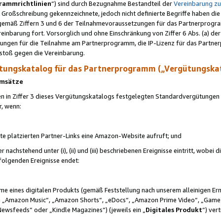
rammrichtlinien
“) sind durch Bezugnahme Bestandteil der
Vereinbarung z
Großschreibung gekennzeichnete, jedoch nicht definierte Begriffe haben die
 gemäß Ziffern 3 und 6 der Teilnahmevoraussetzungen für das Partnerprogram
nbarung fort. Vorsorglich und ohne Einschränkung von Ziffer 6 Abs. (a) der
ungen für die Teilnahme am Partnerprogramm, die IP-Lizenz für das Partner
rstoß gegen die Vereinbarung.
ungskatalog für das Partnerprogramm („Vergütungska
 Umsätze
n in Ziffer 3 dieses Vergütungskatalogs festgelegten Standardvergütungen v
r, wenn:
ite platzierten Partner-Links eine Amazon-Website aufruft; und
r nachstehend unter (i), (ii) und (iii) beschriebenen Ereignisse eintritt, wobe
 folgenden Ereignisse endet:
hme eines digitalen Produkts (gemäß Feststellung nach unserem alleinigen 
 „Amazon Music“, „Amazon Shorts“, „eDocs“, „Amazon Prime Video“, „Game
Newsfeeds“ oder „Kindle Magazines“) (jeweils ein „
Digitales Produkt
“) ver