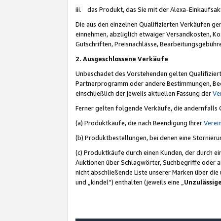
iii. das Produkt, das Sie mit der Alexa-Einkaufsa
Die aus den einzelnen Qualifizierten Verkäufen gen
einnehmen, abzüglich etwaiger Versandkosten, Ko
Gutschriften, Preisnachlässe, Bearbeitungsgebühr
2. Ausgeschlossene Verkäufe
Unbeschadet des Vorstehenden gelten Qualifiziert
Partnerprogramm oder andere Bestimmungen, Beding
einschließlich der jeweils aktuellen Fassung der
Ve
Ferner gelten folgende Verkäufe, die andernfalls
(a) Produktkäufe, die nach Beendigung Ihrer
Verei
(b) Produktbestellungen, bei denen eine Stornier
(c) Produktkäufe durch einen Kunden, der durch e
Auktionen über Schlagwörter, Suchbegriffe oder a
nicht abschließende Liste unserer Marken über di
und „kindel“) enthalten (jeweils eine „
Unzulässig