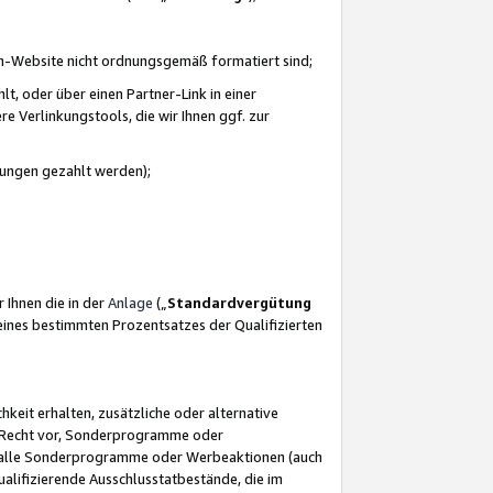
azon-Website nicht ordnungsgemäß formatiert sind;
, oder über einen Partner-Link in einer
e Verlinkungstools, die wir Ihnen ggf. zur
ütungen gezahlt werden);
 Ihnen die in der
Anlage
(„
Standardvergütung
ines bestimmten Prozentsatzes der Qualifizierten
eit erhalten, zusätzliche oder alternative
as Recht vor, Sonderprogramme oder
für alle Sonderprogramme oder Werbeaktionen (auch
lifizierende Ausschlusstatbestände, die im