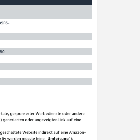
89F6-
280
ortale, gesponserter Werbedienste oder andere
“) generierten oder angezeigten Link auf eine
ngeschaltete Website indirekt auf eine Amazon-
ktiv werden müsste (eine „
Umleitung
“);