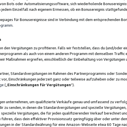
 von Bots oder Automatisierungssoftware, sich wiederholende Bonusereignisse
n jedem Einzelfall nach eigenem Ermessen, ob ein Bonusereignis stattgefund
epages für Bonusereignisse sind in Verbindung mit dem entsprechenden Bonu
rogramm
.
n
den Vergütungen zu profitieren. Falls wir feststellen, dass du (und/oder ein
erprogramm als auch von einem anderen Programm mit demselben Traffic ei
n wir Maßnahmen ergreifen, einschließlich der Einbehaltung von Vergütunge
r Partner, Standardvergütungen im Rahmen des Partnerprogramms oder Sonde
ht vor, Einschränkungen jederzeit ganz oder teilweise aufzuheben oder zu mod
ge
(„
Einschränkungen für Vergütungen
“).
ngen unternehmen, um qualifizierte Verkäufe genau und umfassend zu verfol
dir zu senden, in denen die Standardvergütungen und spezielle Vergütungen, 
pezielle Vergütungen, die für jeden qualifizierenden Verkauf berechnet un
 führen, dass dein effektiver Provisionssatz geringfügig über oder unter dem
ungen in der Standardwährung für eine Amazon-Webseite etwa 60 Tage nach