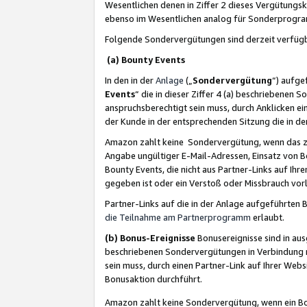
Wesentlichen denen in Ziffer 2 dieses Vergütung
ebenso im Wesentlichen analog für Sonderprogr
Folgende Sondervergütungen sind derzeit verfüg
(a) Bounty Events
In den in der
Anlage
(„
Sondervergütung
“) aufge
Events
“ die in dieser Ziffer 4 (a) beschriebenen 
anspruchsberechtigt sein muss, durch Anklicken ei
der Kunde in der entsprechenden Sitzung die in d
Amazon zahlt keine Sondervergütung, wenn das z
Angabe ungültiger E-Mail-Adressen, Einsatz von B
Bounty Events, die nicht aus Partner-Links auf Ihre
gegeben ist oder ein Verstoß oder Missbrauch vorl
Partner-Links auf die in der Anlage aufgeführte
die Teilnahme am Partnerprogramm
erlaubt.
(b) Bonus-Ereignisse
Bonusereignisse sind in au
beschriebenen Sondervergütungen in Verbindung m
sein muss, durch einen Partner-Link auf Ihrer We
Bonusaktion durchführt.
Amazon zahlt keine Sondervergütung, wenn ein Bon