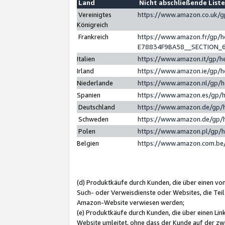
Land
Nicht abschließende List
Vereinigtes
https://www.amazon.co.uk/
Königreich
Frankreich
https://www.amazon.fr/gp/
E78834F9BA58__SECTION_
Italien
https://www.amazon.it/gp/h
Irland
https://www.amazon.ie/gp/
Niederlande
https://www.amazon.nl/gp/
Spanien
https://www.amazon.es/gp/
Deutschland
https://www.amazon.de/gp/
Schweden
https://www.amazon.de/gp/
Polen
https://www.amazon.pl/gp/
Belgien
https://www.amazon.com.be
(d) Produktkäufe durch Kunden, die über einen vo
Such- oder Verweisdienste oder Websites, die Teil
Amazon-Website verwiesen werden;
(e) Produktkäufe durch Kunden, die über einen Li
Website umleitet, ohne dass der Kunde auf der zw