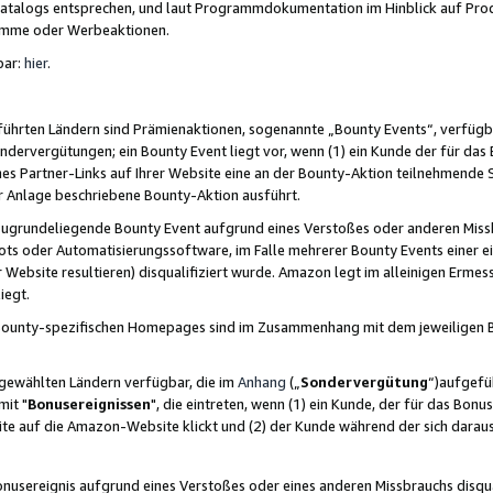
skatalogs entsprechen, und laut Programmdokumentation im Hinblick auf Pr
amme oder Werbeaktionen.
bar:
hier
.
führten Ländern sind Prämienaktionen, sogenannte „Bounty Events“, verfügb
Sondervergütungen; ein Bounty Event liegt vor, wenn (1) ein Kunde der für da
nes Partner-Links auf Ihrer Website eine an der Bounty-Aktion teilnehmende 
er Anlage beschriebene Bounty-Aktion ausführt.
ugrundeliegende Bounty Event aufgrund eines Verstoßes oder anderen Miss
ots oder Automatisierungssoftware, im Falle mehrerer Bounty Events einer e
r Website resultieren) disqualifiziert wurde. Amazon legt im alleinigen Ermess
iegt.
n Bounty-spezifischen Homepages sind im Zusammenhang mit dem jeweiligen
sgewählten Ländern verfügbar, die im
Anhang
(„
Sondervergütung
“)aufgefüh
it "
Bonusereignissen
", die eintreten, wenn (1) ein Kunde, der für das Bon
bsite auf die Amazon-Website klickt und (2) der Kunde während der sich dar
usereignis aufgrund eines Verstoßes oder eines anderen Missbrauchs disqua