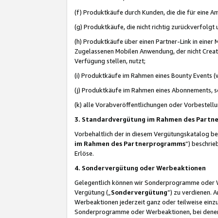
(f) Produktkäufe durch Kunden, die die für eine
(g) Produktkäufe, die nicht richtig zurückverfolg
(h) Produktkäufe über einen Partner-Link in einer
Zugelassenen Mobilen Anwendung, der nicht Creator
Verfügung stellen, nutzt;
(i) Produktkäufe im Rahmen eines Bounty Events (w
(j) Produktkäufe im Rahmen eines Abonnements, so
(k) alle Vorabveröffentlichungen oder Vorbestellu
3. Standardvergütung im Rahmen des Part
Vorbehaltlich der in diesem Vergütungskatalog b
im Rahmen des Partnerprogramms
“) beschri
Erlöse.
4. Sondervergütung oder Werbeaktionen
Gelegentlich können wir Sonderprogramme oder Wer
Vergütung („
Sondervergütung
”) zu verdienen. 
Werbeaktionen jederzeit ganz oder teilweise einz
Sonderprogramme oder Werbeaktionen, bei denen e