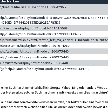
e der Marken
gp/feature.html?ie=UTF8&docId=1000642963
help/customer/display.html?nodeId=548524#GUID-602FA6E8-D724-4317-
64DE0ED1D744420E933ED292E5A7B3D3
elp/customer/display.html?nodeId=201014060
help/customer/display.html?nodeId=GCX77V9988LUPMB2
help/customer/display.html/ref=hp_left_v4_sib?ie=UTF8&nodeId=201909
help/customer/display.html/?nodeId=201014060
help/customer/display.html?nodeId=200975440
help/customer/display.html?nodeId=200975440
help/customer/display.html?nodeId=200975440
/gp/help/customer/display.html?nodeId=GCX77V9988LUPMB2
n einer Suchmaschine (einschließlich Google, Yahoo, Bing oder andere Webp
 des Netzwerkes solcher Suchmaschinen sind), (jeweils eine „
Suchmaschine
nk auf eine Amazon-Website verwiesen werden, der Nutzer über eine zwische
ischengeschalteten Website einen Link anklicken oder anderweitig bewusst a