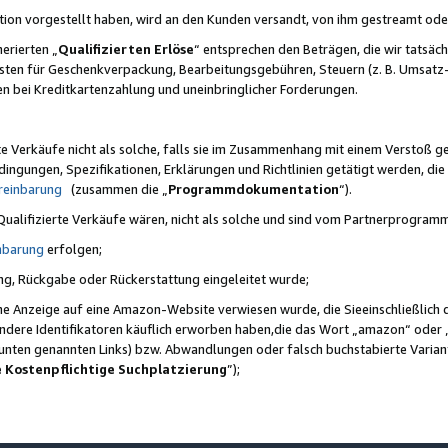
ktion vorgestellt haben, wird an den Kunden versandt, von ihm gestreamt od
erierten „
Qualifizierten Erlöse
“ entsprechen den Beträgen, die wir tatsäch
sten für Geschenkverpackung, Bearbeitungsgebühren, Steuern (z. B. Umsatz-
en bei Kreditkartenzahlung und uneinbringlicher Forderungen.
e Verkäufe nicht als solche, falls sie im Zusammenhang mit einem Verstoß 
ungen, Spezifikationen, Erklärungen und Richtlinien getätigt werden, die 
reinbarung
(zusammen die „
Programmdokumentation
“).
 Qualifizierte Verkäufe wären, nicht als solche und sind vom Partnerprogra
nbarung
erfolgen;
ung, Rückgabe oder Rückerstattung eingeleitet wurde;
ine Anzeige auf eine Amazon-Website verwiesen wurde, die Sieeinschließlich
ndere Identifikatoren käuflich erworben haben,die das Wort „amazon“ oder 
e unten genannten Links) bzw. Abwandlungen oder falsch buchstabierte Varia
e Kostenpflichtige Suchplatzierung
”);