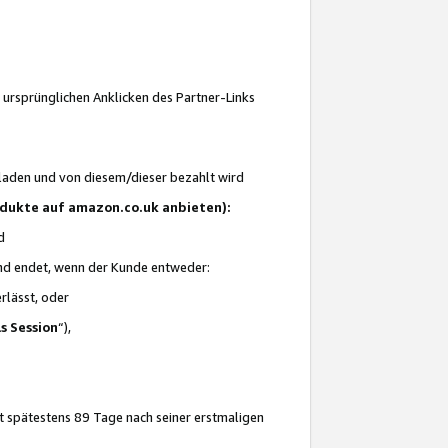
 ursprünglichen Anklicken des Partner-Links
laden und von diesem/dieser bezahlt wird
rodukte auf amazon.co.uk anbieten):
d
 und endet, wenn der Kunde entweder:
erlässt, oder
ls Session
“),
t spätestens 89 Tage nach seiner erstmaligen