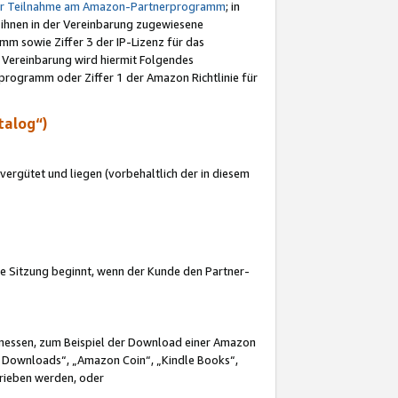
ur Teilnahme am Amazon-Partnerprogramm
; in
 ihnen in der Vereinbarung zugewiesene
m sowie Ziffer 3 der IP-Lizenz für das
 Vereinbarung wird hiermit Folgendes
programm oder Ziffer 1 der Amazon Richtlinie für
talog“)
ergütet und liegen (vorbehaltlich der in diesem
i die Sitzung beginnt, wenn der Kunde den Partner-
Ermessen, zum Beispiel der Download einer Amazon
 Downloads“, „Amazon Coin“, „Kindle Books“,
trieben werden, oder