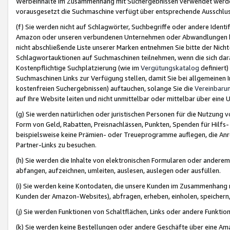
Werbeinhalte im Zusammenhang mit Suchergebnissen verwendet werden,
vorausgesetzt die Suchmaschine verfügt über entsprechende Ausschlu
(f) Sie werden nicht auf Schlagwörter, Suchbegriffe oder andere Ident
Amazon oder unseren verbundenen Unternehmen oder Abwandlungen bzw
nicht abschließende Liste unserer Marken entnehmen Sie bitte der Nich
Schlagwortauktionen auf Suchmaschinen teilnehmen, wenn die sich da
Kostenpflichtige Suchplatzierung (wie im
Vergütungskatalog
definiert
Suchmaschinen Links zur Verfügung stellen, damit Sie bei allgemeinen I
kostenfreien Suchergebnissen) auftauchen, solange Sie die
Vereinbaru
auf Ihre Website leiten und nicht unmittelbar oder mittelbar über eine
(g) Sie werden natürlichen oder juristischen Personen für die Nutzung 
Form von Geld, Rabatten, Preisnachlässen, Punkten, Spenden für Hilfs
beispielsweise keine Prämien- oder Treueprogramme auflegen, die Anrei
Partner-Links zu besuchen.
(h) Sie werden die Inhalte von elektronischen Formularen oder anderem M
abfangen, aufzeichnen, umleiten, auslesen, auslegen oder ausfüllen.
(i) Sie werden keine Kontodaten, die unsere Kunden im Zusammenhang 
Kunden der Amazon-Websites), abfragen, erheben, einholen, speichern,
(j) Sie werden Funktionen von Schaltflächen, Links oder andere Funkti
(k) Sie werden keine Bestellungen oder andere Geschäfte über eine Ama