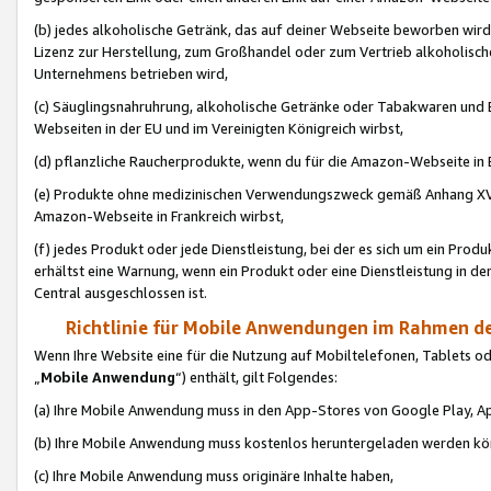
(b) jedes alkoholische Getränk, das auf deiner Webseite beworben wird
Lizenz zur Herstellung, zum Großhandel oder zum Vertrieb alkoholisch
Unternehmens betrieben wird,
(c) Säuglingsnahruhrung, alkoholische Getränke oder Tabakwaren und E
Webseiten in der EU und im Vereinigten Königreich wirbst,
(d) pflanzliche Raucherprodukte, wenn du für die Amazon-Webseite in B
(e) Produkte ohne medizinischen Verwendungszweck gemäß Anhang XVI 
Amazon-Webseite in Frankreich wirbst,
(f) jedes Produkt oder jede Dienstleistung, bei der es sich um ein Prod
erhältst eine Warnung, wenn ein Produkt oder eine Dienstleistung in de
Central ausgeschlossen ist.
Richtlinie für Mobile Anwendungen im Rahmen de
Wenn Ihre Website eine für die Nutzung auf Mobiltelefonen, Tablets 
„
Mobile Anwendung
“) enthält, gilt Folgendes:
(a) Ihre Mobile Anwendung muss in den App-Stores von Google Play, A
(b) Ihre Mobile Anwendung muss kostenlos heruntergeladen werden könn
(c) Ihre Mobile Anwendung muss originäre Inhalte haben,