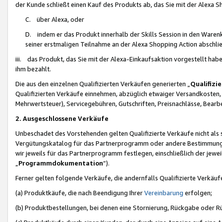
der Kunde schließt einen Kauf des Produkts ab, das Sie mit der Alexa 
C. über Alexa, oder
D. indem er das Produkt innerhalb der Skills Session in den Waren
seiner erstmaligen Teilnahme an der Alexa Shopping Action abschlie
iii. das Produkt, das Sie mit der Alexa-Einkaufsaktion vorgestellt ha
ihm bezahlt.
Die aus den einzelnen Qualifizierten Verkäufen generierten „
Qualifizi
Qualifizierten Verkäufe einnehmen, abzüglich etwaiger Versandkosten
Mehrwertsteuer), Servicegebühren, Gutschriften, Preisnachlässe, Bear
2. Ausgeschlossene Verkäufe
Unbeschadet des Vorstehenden gelten Qualifizierte Verkäufe nicht als
Vergütungskatalog für das Partnerprogramm oder andere Bestimmungen,
wir jeweils für das Partnerprogramm festlegen, einschließlich der jewe
„
Programmdokumentation
“).
Ferner gelten folgende Verkäufe, die andernfalls Qualifizierte Verkä
(a) Produktkäufe, die nach Beendigung Ihrer
Vereinbarung
erfolgen;
(b) Produktbestellungen, bei denen eine Stornierung, Rückgabe oder R