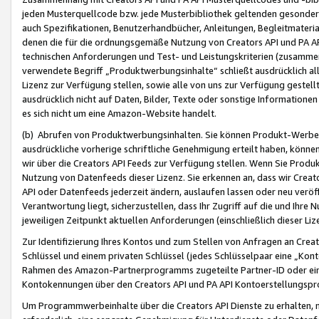
jeden Musterquellcode bzw. jede Musterbibliothek geltenden gesonder
auch Spezifikationen, Benutzerhandbücher, Anleitungen, Begleitmaterial
denen die für die ordnungsgemäße Nutzung von Creators API und PA A
technischen Anforderungen und Test- und Leistungskriterien (zusammen
verwendete Begriff „Produktwerbungsinhalte“ schließt ausdrücklich al
Lizenz zur Verfügung stellen, sowie alle von uns zur Verfügung gestel
ausdrücklich nicht auf Daten, Bilder, Texte oder sonstige Informatione
es sich nicht um eine Amazon-Website handelt.
(b) Abrufen von Produktwerbungsinhalten. Sie können Produkt-Werbein
ausdrückliche vorherige schriftliche Genehmigung erteilt haben, könn
wir über die Creators API Feeds zur Verfügung stellen. Wenn Sie Produk
Nutzung von Datenfeeds dieser Lizenz. Sie erkennen an, dass wir Creat
API oder Datenfeeds jederzeit ändern, auslaufen lassen oder neu veröffe
Verantwortung liegt, sicherzustellen, dass Ihr Zugriff auf die und Ihr
jeweiligen Zeitpunkt aktuellen Anforderungen (einschließlich dieser Liz
Zur Identifizierung Ihres Kontos und zum Stellen von Anfragen an Crea
Schlüssel und einem privaten Schlüssel (jedes Schlüsselpaar eine „Kon
Rahmen des Amazon-Partnerprogramms zugeteilte Partner-ID oder ein
Kontokennungen über den Creators API und PA API Kontoerstellungspro
Um Programmwerbeinhalte über die Creators API Dienste zu erhalten, m