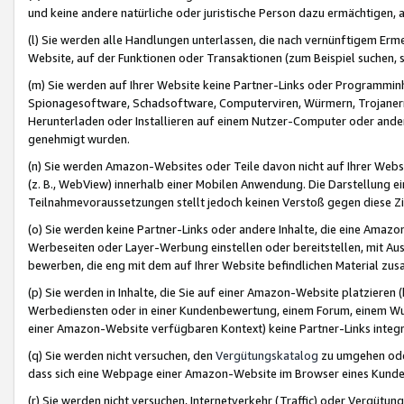
und keine andere natürliche oder juristische Person dazu ermächtigen, a
(l) Sie werden alle Handlungen unterlassen, die nach vernünftigem Erme
Website, auf der Funktionen oder Transaktionen (zum Beispiel suchen, s
(m) Sie werden auf Ihrer Website keine Partner-Links oder Programmin
Spionagesoftware, Schadsoftware, Computerviren, Würmern, Trojaner
Herunterladen oder Installieren auf einem Nutzer-Computer oder ande
genehmigt wurden.
(n) Sie werden Amazon-Websites oder Teile davon nicht auf Ihrer Websi
(z. B., WebView) innerhalb einer Mobilen Anwendung. Die Darstellung ein
Teilnahmevoraussetzungen stellt jedoch keinen Verstoß gegen diese Zif
(o) Sie werden keine Partner-Links oder andere Inhalte, die eine Am
Werbeseiten oder Layer-Werbung einstellen oder bereitstellen, mit Au
bewerben, die eng mit dem auf Ihrer Website befindlichen Material z
(p) Sie werden in Inhalte, die Sie auf einer Amazon-Website platzier
Werbediensten oder in einer Kundenbewertung, einem Forum, einem Wun
einer Amazon-Website verfügbaren Kontext) keine Partner-Links integr
(q) Sie werden nicht versuchen, den
Vergütungskatalog
zu umgehen oder
dass sich eine Webpage einer Amazon-Website im Browser eines Kunden 
(r) Sie werden nicht versuchen, Internetverkehr (Traffic) oder Vergü