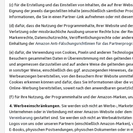
(c) für die Erstellung und das Einstellen von Inhalten, die auf Ihrer We
Eignung der jeweils dargestellten Inhalte (einschließlich sämtlicher 
Informationen, die Sie in einen Partner-Link aufnehmen oder mit diese
(d) dafür, dass die Nutzung der Programminhalte, Ihrer Website und des 
Verletzung oder missbräuchliche Ausübung unserer Rechte bzw. der Recht
Markenrechte, Datenschutzrechte, Veröffentlichungsrechte oder anderer
Einhaltung der
Amazon Anti-Fälschungsrichtlinien für das Partnerpro
(e) dafür, die Verwendung von Cookies, Pixeln und anderen Technologien
Besuchern gesammelten Daten in Übereinstimmung mit den geltenden Ge
und angemessen darzustellen und auf andere Weise die geltenden geset
in sonstiger Weise, einschließlich des ggf. anzuzeigenden Hinweises, d
Werbeanzeigen bereitstellen, von den Besuchern Ihrer Website unmitte
Cookies erkennen können und dafür, dass Sie Informationen über die v
Online-Werbung bereitstellen, soweit nach den anwendbaren gesetzlic
(f) für Ihre Nutzung, der Programminhalte und der Amazon-Marken, u
4. Werbeeinschränkungen.
Sie werden sich nicht an Werbe-, Market
Unternehmen oder in Verbindung mit einer Amazon-Website oder dem Pa
Vereinbarung
gestattet sind. Sie werden sich nicht an Werbeaktivitäten
Logos von uns oder unseren Partnern (einschließlich Amazon-Marken), 
E-Books, physischen Postsendungen, physischen Dokumenten oder in 