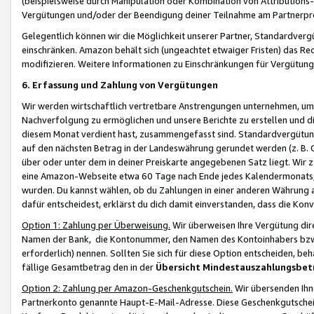
(beispielsweise durch Manipulation oder Kombination von Attributions-
Vergütungen und/oder der Beendigung deiner Teilnahme am Partnerp
Gelegentlich können wir die Möglichkeit unserer Partner, Standardv
einschränken. Amazon behält sich (ungeachtet etwaiger Fristen) das Re
modifizieren. Weitere Informationen zu Einschränkungen für Vergütung
6. Erfassung und Zahlung von Vergütungen
Wir werden wirtschaftlich vertretbare Anstrengungen unternehmen, um 
Nachverfolgung zu ermöglichen und unsere Berichte zu erstellen und di
diesem Monat verdient hast, zusammengefasst sind. Standardvergütung
auf den nächsten Betrag in der Landeswährung gerundet werden (z. B. C
über oder unter dem in deiner Preiskarte angegebenen Satz liegt. Wir
eine Amazon-Webseite etwa 60 Tage nach Ende jedes Kalendermonats, i
wurden. Du kannst wählen, ob du Zahlungen in einer anderen Währung
dafür entscheidest, erklärst du dich damit einverstanden, dass die K
Option 1: Zahlung per Überweisung.
Wir überweisen Ihre Vergütung dir
Namen der Bank, die Kontonummer, den Namen des Kontoinhabers bzw. a
erforderlich) nennen. Sollten Sie sich für diese Option entscheiden, be
fällige Gesamtbetrag den in der
Übersicht Mindestauszahlungsbet
Option 2: Zahlung per Amazon-Geschenkgutschein.
Wir übersenden Ihne
Partnerkonto genannte Haupt-E-Mail-Adresse. Diese Geschenkgutschei