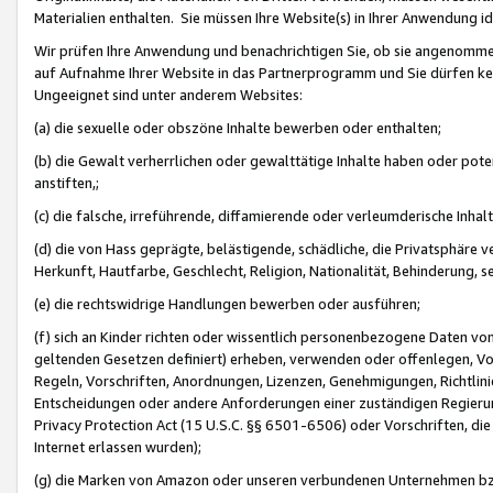
Materialien enthalten. Sie müssen Ihre Website(s) in Ihrer Anwendung ide
Wir prüfen Ihre Anwendung und benachrichtigen Sie, ob sie angenommen
auf Aufnahme Ihrer Website in das Partnerprogramm und Sie dürfen kei
Ungeeignet sind unter anderem Websites:
(a) die sexuelle oder obszöne Inhalte bewerben oder enthalten;
(b) die Gewalt verherrlichen oder gewalttätige Inhalte haben oder pot
anstiften,;
(c) die falsche, irreführende, diffamierende oder verleumderische Inha
(d) die von Hass geprägte, belästigende, schädliche, die Privatsphäre v
Herkunft, Hautfarbe, Geschlecht, Religion, Nationalität, Behinderung, 
(e) die rechtswidrige Handlungen bewerben oder ausführen;
(f) sich an Kinder richten oder wissentlich personenbezogene Daten vo
geltenden Gesetzen definiert) erheben, verwenden oder offenlegen, Vo
Regeln, Vorschriften, Anordnungen, Lizenzen, Genehmigungen, Richtlini
Entscheidungen oder andere Anforderungen einer zuständigen Regierung
Privacy Protection Act (15 U.S.C. §§ 6501-6506) oder Vorschriften, di
Internet erlassen wurden);
(g) die Marken von Amazon oder unseren verbundenen Unternehmen b