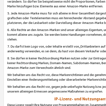
verändern. So dürfen Sie beispielsweise nicht die Proportionen, Farb
Marke hinzufügen bzw. Elemente aus einer Amazon-Marke entfernen.
5. Jede Amazon-Marke muss für sich alleine in ihrer Gesamtheit darge
grafischen oder Textelementen muss ein hinreichender Abstand gegebe
platzieren, der die Lesbarkeit oder Darstellung dieser Amazon-Marke b
6. Alle Rechte an den Amazon-Marken sind unser alleiniges Eigentum, 
kommt alleine uns zugute. Sie werden keine Handlungen vornehmen, 
stehen.
7. Du darfst kein Logo von, oder Inhalte erstellt von,
Drittanbietern au
anderweitig verwenden, es sei denn, du hast von diesem Verkäufer oder
8. Sie dürfen in keiner Rechtsordnung Marken nutzen oder zur Eintragu
keiner Rechtsordnung Marken, Domain-Namen, Subdomain-Namen, Benu
Amazon-Marke zum Verwechseln ähnlich sind.
Wir behalten uns das Recht vor, diese Markenrichtlinien und die gene
Einstellen einer Änderungsmitteilung oder überarbeiteter Markenricht
Wir behalten uns das Recht vor, gegen jede unbefugte Nutzung bzw. jede 
unserem alleinigen Ermessen angemessene Maßnahmen zu ergreifen.
IP-Lizenz- und Nutzungsan
Diese Lizenz regelt Ihre Nutzung von Programminhalten im Zusammen