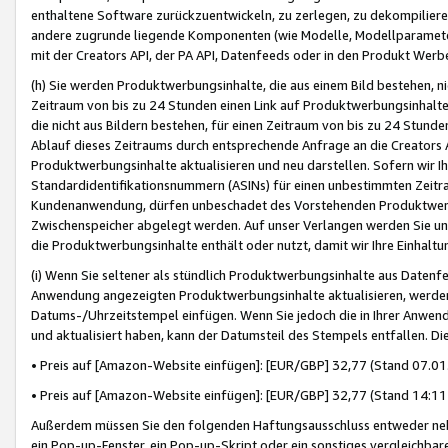
enthaltene Software zurückzuentwickeln, zu zerlegen, zu dekompilier
andere zugrunde liegende Komponenten (wie Modelle, Modellparameter
mit der Creators API, der PA API, Datenfeeds oder in den Produkt Werb
(h) Sie werden Produktwerbungsinhalte, die aus einem Bild bestehen, ni
Zeitraum von bis zu 24 Stunden einen Link auf Produktwerbungsinhalte
die nicht aus Bildern bestehen, für einen Zeitraum von bis zu 24 Stund
Ablauf dieses Zeitraums durch entsprechende Anfrage an die Creators 
Produktwerbungsinhalte aktualisieren und neu darstellen. Sofern wir Ih
Standardidentifikationsnummern (ASINs) für einen unbestimmten Zeitra
Kundenanwendung, dürfen unbeschadet des Vorstehenden Produktwerbu
Zwischenspeicher abgelegt werden. Auf unser Verlangen werden Sie un
die Produktwerbungsinhalte enthält oder nutzt, damit wir Ihre Einhalt
(i) Wenn Sie seltener als stündlich Produktwerbungsinhalte aus Datenfe
Anwendung angezeigten Produktwerbungsinhalte aktualisieren, werden 
Datums-/Uhrzeitstempel einfügen. Wenn Sie jedoch die in Ihrer Anwe
und aktualisiert haben, kann der Datumsteil des Stempels entfallen. Dies
• Preis auf [Amazon-Website einfügen]: [EUR/GBP] 32,77 (Stand 07.01.
• Preis auf [Amazon-Website einfügen]: [EUR/GBP] 32,77 (Stand 14:11 
Außerdem müssen Sie den folgenden Haftungsausschluss entweder neb
ein Pop-up-Fenster, ein Pop-up-Skript oder ein sonstiges vergleichba