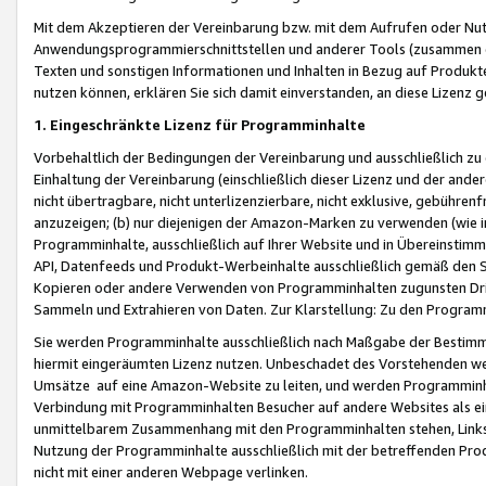
Mit dem Akzeptieren der Vereinbarung bzw. mit dem Aufrufen oder Nutz
Anwendungsprogrammierschnittstellen und anderer Tools (zusammen die
Texten und sonstigen Informationen und Inhalten in Bezug auf Produkte
nutzen können, erklären Sie sich damit einverstanden, an diese Lizenz 
1. Eingeschränkte Lizenz für Programminhalte
Vorbehaltlich der Bedingungen der Vereinbarung und ausschließlich z
Einhaltung der Vereinbarung (einschließlich dieser Lizenz und der ande
nicht übertragbare, nicht unterlizenzierbare, nicht exklusive, gebühren
anzuzeigen; (b) nur diejenigen der Amazon-Marken zu verwenden (wie in 
Programminhalte, ausschließlich auf Ihrer Website und in Übereinstimmu
API, Datenfeeds und Produkt-Werbeinhalte ausschließlich gemäß den Spe
Kopieren oder andere Verwenden von Programminhalten zugunsten Dri
Sammeln und Extrahieren von Daten. Zur Klarstellung: Zu den Program
Sie werden Programminhalte ausschließlich nach Maßgabe der Besti
hiermit eingeräumten Lizenz nutzen. Unbeschadet des Vorstehenden we
Umsätze auf eine Amazon-Website zu leiten, und werden Programminhal
Verbindung mit Programminhalten Besucher auf andere Websites als ein
unmittelbarem Zusammenhang mit den Programminhalten stehen, Links z
Nutzung der Programminhalte ausschließlich mit der betreffenden Pr
nicht mit einer anderen Webpage verlinken.