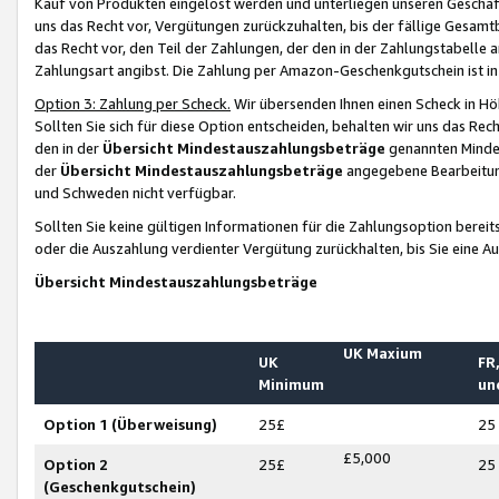
Kauf von Produkten eingelöst werden und unterliegen unseren Geschäf
uns das Recht vor, Vergütungen zurückzuhalten, bis der fällige Gesamt
das Recht vor, den Teil der Zahlungen, der den in der Zahlungstabelle 
Zahlungsart angibst. Die Zahlung per Amazon-Geschenkgutschein ist in
Option 3: Zahlung per Scheck.
Wir übersenden Ihnen einen Scheck in Höh
Sollten Sie sich für diese Option entscheiden, behalten wir uns das Rec
den in der
Übersicht Mindestauszahlungsbeträge
genannten Mindest
der
Übersicht Mindestauszahlungsbeträge
angegebene Bearbeitung
und Schweden nicht verfügbar.
Sollten Sie keine gültigen Informationen für die Zahlungsoption bereit
oder die Auszahlung verdienter Vergütung zurückhalten, bis Sie eine A
Übersicht Mindestauszahlungsbeträge
UK Maxium
UK
FR,
Minimum
un
Option 1 (Überweisung)
25£
25
£5,000
Option 2
25£
25
(Geschenkgutschein)