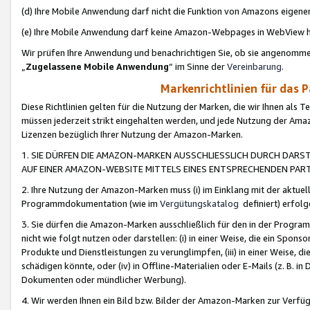
(d) Ihre Mobile Anwendung darf nicht die Funktion von Amazons eige
(e) Ihre Mobile Anwendung darf keine Amazon-Webpages in WebView 
Wir prüfen Ihre Anwendung und benachrichtigen Sie, ob sie angenomm
„
Zugelassene Mobile Anwendung
“ im Sinne der
Vereinbarung
.
Markenrichtlinien für das 
Diese Richtlinien gelten für die Nutzung der Marken, die wir Ihnen als 
müssen jederzeit strikt eingehalten werden, und jede Nutzung der Ama
Lizenzen bezüglich Ihrer Nutzung der Amazon-Marken.
1. SIE DÜRFEN DIE AMAZON-MARKEN AUSSCHLIESSLICH DURCH DARS
AUF EINER AMAZON-WEBSITE MITTELS EINES ENTSPRECHENDEN PART
2. Ihre Nutzung der Amazon-Marken muss (i) im Einklang mit der aktuells
Programmdokumentation (wie im
Vergütungskatalog
definiert) erfolg
3. Sie dürfen die Amazon-Marken ausschließlich für den in der Progr
nicht wie folgt nutzen oder darstellen: (i) in einer Weise, die ein Spo
Produkte und Dienstleistungen zu verunglimpfen, (iii) in einer Weise
schädigen könnte, oder (iv) in Offline-Materialien oder E-Mails (z. B.
Dokumenten oder mündlicher Werbung).
4. Wir werden Ihnen ein Bild bzw. Bilder der Amazon-Marken zur Verfüg