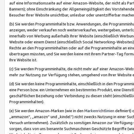
auf eine Informationsseite auf einer Amazon-Website, der nicht als Part
Bannern); ohne Einschränkung der Allgemeingültigkeit des Vorstehende
Besucher Ihrer Website unsichtbar, unlesbar oder unentzifferbar mache
(b) Sie werden Programminhalte bzw. Anwendungen, die Programminhalt
anzeigen, weder verkaufen noch weiterverkaufen, weitergeben, unterli
innerhalb von Werbung außerhalb Ihrer Website (einschließlich Werbun
Website oder einem Dienst (einschließlich Social Networking-Website
Rechte an den Programminhalten oder auf die Programminhalte an eine a
übertragen müssten, und Sie werden keine mit Ihrem Partner-Tag formati
Ihre Website ist.
(c) Sie werden Programminhalte, die nicht mehr auf einer Amazon-Websit
mehr zur Nutzung zur Verfügung stehen, umgehend von Ihrer Website e
(d) Sie werden keine Programminhalte, einschließlich in den Programmin
eine Person bzw. ein Unternehmen ein bestimmtes Produkt, eine Dienstle
geschäftlichen Beziehung oder Verbindung zu diesen steht (einschließli
Programminhalten).
(e) Sie werden Amazon-Marken (wie in den
Markenrichtlinien
definiert) 
„ammazon“, „amaozn“ und „kindel“) nicht zwecks Nutzung in einer Suc
Versuch unternehmen). Zusätzlich zu sonstigen Amazon zur Verfügung 
sorgen, dass von uns benannte Suchmaschinen Geschützte Begriffe (wie 