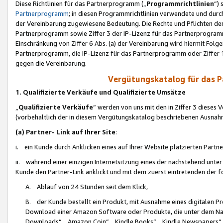
Diese Richtlinien für das Partnerprogramm („
Programmrichtlinien
“)
Partnerprogramm
; in diesen Programmrichtlinien verwendete und durch
der Vereinbarung zugewiesene Bedeutung. Die Rechte und Pflichten de
Partnerprogramm sowie Ziffer 3 der IP-Lizenz für das Partnerprogram
Einschränkung von Ziffer 6 Abs. (a) der Vereinbarung wird hiermit Fol
Partnerprogramm, die IP-Lizenz für das Partnerprogramm oder Ziffer 1
gegen die Vereinbarung.
Vergütungskatalog für das 
1. Qualifizierte Verkäufe und Qualifizierte Umsätze
„
Qualifizierte Verkäufe
“ werden von uns mit den in Ziffer 3 diese
(vorbehaltlich der in diesem Vergütungskatalog beschriebenen Ausnah
(a) Partner- Link auf Ihrer Site
:
i. ein Kunde durch Anklicken eines auf Ihrer Website platzierten Part
ii. während einer einzigen Internetsitzung eines der nachstehend unter (i)
Kunde den Partner-Link anklickt und mit dem zuerst eintretenden der f
A. Ablauf von 24 Stunden seit dem Klick,
B. der Kunde bestellt ein Produkt, mit Ausnahme eines digitalen P
Download einer Amazon Software oder Produkte, die unter dem N
Downloads“, „Amazon Coin“, „Kindle Books“, „Kindle Newspapers“, „