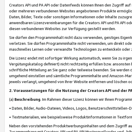
Creators API und PA API oder Datenfeeds können Ihnen den Zugriff auf D
oder mehreren verbundenen Websites angebotenen Produkte ermögliche
Daten, Bilder, Texte oder sonstigen Informationen oder Inhalte zuzugre
anwendbaren Lizenzvereinbarungen für die Creators API und PA API od
diesen verbundenen Websites zur Verfügung gestellt werden.
Sie dürfen den Programminhalt nicht dazu verwenden, geistiges Eigent
verletzen. Sie dürfen Programminhalte nicht verwenden, um direkt ode
maschinelles Lernen oder verwandte Technologien zu entwickeln oder zu
Die Lizenz endet mit sofortiger Wirkung automatisch, wenn Sie zu irg
Vergütungskatalog definiert) nicht rechtzeitig erfüllen bzw. ansonsten
schriftliche Mitteilung an Sie ganz oder teilweise beenden. Sie werden
umgehend einstellen und sämtliche Programminhalte und Amazon-Marke
jeweils verlangt, umgehend von Ihrer Website entfernen und löschen od
2. Voraussetzungen für die Nutzung der Creators API und der P
(a)
Beschreibung
. Im Rahmen dieser Lizenz können wir Ihnen Programmi
• Daten, Bilder, Audio-Dateien, Videos, Logos, Benutzerschnittstellen-
• Textmaterialien, wie beispielsweise Produktinformationen in Textfor
Neben den vorstehenden Produktwerbungsinhalten und dem Zugriff auf 
Zusammenhang mit Creators API und PA API Musterquellcodes und -bibli