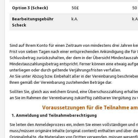
Option 3 (Scheck)
50£
50
Bearbeitungsgebühr
k.A.
k.A
Scheck
Sind auf Ihrem Konto für einen Zeitraum von mindestens drei Jahren kein
Frist von sieben Tagen nach einer entsprechenden Ankündigung die für
Schlussbetrag zurückzuhalten, der dem in der Übersicht Mindestausz
Mindestauszahlungsbetrag entspricht. Ferner können eine etwaig aufg
unterliegen oder durch geltende Verjährungsfristen verfallen.
An Sie unter Abzug bzw. Einbehalt aller in der Vereinbarung beschrieb
Ihnen gemäß der Vereinbarung zustehenden Beträge dar.
Sollten Sie, gleich aus welchem Grund, eine Überschusszahlung erhalte
an Sie im Rahmen der Vereinbarung zukünftig zahlbaren Vergütung zu 
Voraussetzungen für die Teilnahme a
1. Anmeldung und Teilnahmeberechtigung
Sie leiten den Anmeldeprozess ein, indem Sie einen vollständigen und 
muss/müssen originäre Inhalte (original content) enthalten und über d
Originalinhalte, die Materialien von Dritten verwenden, müssen wese