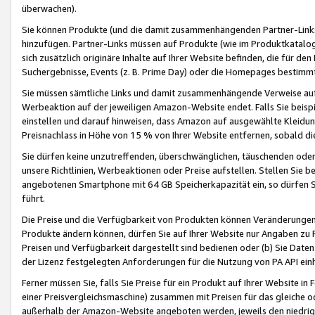
überwachen).
Sie können Produkte (und die damit zusammenhängenden Partner-Links)
hinzufügen. Partner-Links müssen auf Produkte (wie im Produktkatalog de
sich zusätzlich originäre Inhalte auf Ihrer Website befinden, die für 
Suchergebnisse, Events (z. B. Prime Day) oder die Homepages bestimmte
Sie müssen sämtliche Links und damit zusammenhängende Verweise auf z
Werbeaktion auf der jeweiligen Amazon-Website endet. Falls Sie beisp
einstellen und darauf hinweisen, dass Amazon auf ausgewählte Kleidun
Preisnachlass in Höhe von 15 % von Ihrer Website entfernen, sobald di
Sie dürfen keine unzutreffenden, überschwänglichen, täuschenden od
unsere Richtlinien, Werbeaktionen oder Preise aufstellen. Stellen Sie 
angebotenen Smartphone mit 64 GB Speicherkapazität ein, so dürfen S
führt.
Die Preise und die Verfügbarkeit von Produkten können Veränderungen 
Produkte ändern können, dürfen Sie auf Ihrer Website nur Angaben zu P
Preisen und Verfügbarkeit dargestellt sind bedienen oder (b) Sie Daten
der Lizenz festgelegten Anforderungen für die Nutzung von PA API einh
Ferner müssen Sie, falls Sie Preise für ein Produkt auf Ihrer Website in 
einer Preisvergleichsmaschine) zusammen mit Preisen für das gleiche o
außerhalb der Amazon-Website angeboten werden, jeweils den niedrigst