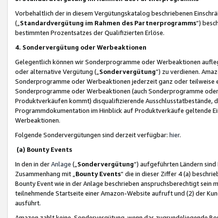
Vorbehaltlich der in diesem Vergütungskatalog beschriebenen Einschr
(„
Standardvergütung im Rahmen des Partnerprogramms
“) besc
bestimmten Prozentsatzes der Qualifizierten Erlöse.
4. Sondervergütung oder Werbeaktionen
Gelegentlich können wir Sonderprogramme oder Werbeaktionen auflegen,
oder alternative Vergütung („
Sondervergütung
”) zu verdienen. Amazo
Sonderprogramme oder Werbeaktionen jederzeit ganz oder teilweise einz
Sonderprogramme oder Werbeaktionen (auch Sonderprogramme oder We
Produktverkäufen kommt) disqualifizierende Ausschlusstatbestände, di
Programmdokumentation im Hinblick auf Produktverkäufe geltende E
Werbeaktionen.
Folgende Sondervergütungen sind derzeit verfügbar:
hier
.
(a) Bounty Events
In den in der
Anlage
(„
Sondervergütung
“) aufgeführten Ländern sind
Zusammenhang mit „
Bounty Events
“ die in dieser Ziffer 4 (a) besch
Bounty Event wie in der Anlage beschrieben anspruchsberechtigt sein mu
teilnehmende Startseite einer Amazon-Website aufruft und (2) der Kun
ausführt.
Amazon zahlt keine Sondervergütung, wenn das zugrundeliegende Boun