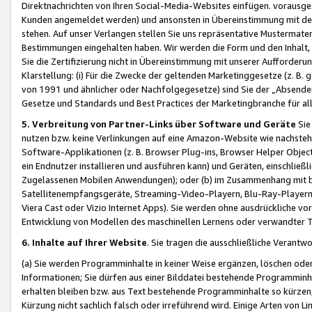
Direktnachrichten von Ihren Social-Media-Websites einfügen. vorausg
Kunden angemeldet werden) und ansonsten in Übereinstimmung mit der
stehen. Auf unser Verlangen stellen Sie uns repräsentative Mustermater
Bestimmungen eingehalten haben. Wir werden die Form und den Inhalt, di
Sie die Zertifizierung nicht in Übereinstimmung mit unserer Aufforderu
Klarstellung: (i) Für die Zwecke der geltenden Marketinggesetze (z. 
von 1991 und ähnlicher oder Nachfolgegesetze) sind Sie der „Absender“ j
Gesetze und Standards und Best Practices der Marketingbranche für 
5. Verbreitung von Partner-Links über Software und Geräte
Sie
nutzen bzw. keine Verlinkungen auf eine Amazon-Website wie nachsteh
Software-Applikationen (z. B. Browser Plug-ins, Browser Helper Objec
ein Endnutzer installieren und ausführen kann) und Geräten, einschlie
Zugelassenen Mobilen Anwendungen); oder (b) im Zusammenhang mit bzw.
Satellitenempfangsgeräte, Streaming-Video-Playern, Blu-Ray-Playern 
Viera Cast oder Vizio Internet Apps). Sie werden ohne ausdrückliche v
Entwicklung von Modellen des maschinellen Lernens oder verwandter 
6. Inhalte auf Ihrer Website
. Sie tragen die ausschließliche Verantwo
(a) Sie werden Programminhalte in keiner Weise ergänzen, löschen oder
Informationen; Sie dürfen aus einer Bilddatei bestehende Programminhal
erhalten bleiben bzw. aus Text bestehende Programminhalte so kürzen, 
Kürzung nicht sachlich falsch oder irreführend wird. Einige Arten von L