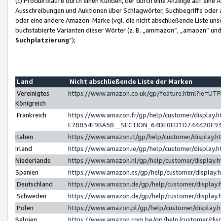
(c) Produktkäufe durch einen Kunden, der durch eine Anzeige auf eine 
Ausschreibungen und Auktionen über Schlagwörter, Suchbegriffe oder 
oder eine andere Amazon-Marke (vgl. die nicht abschließende Liste un
buchstabierte Varianten dieser Wörter (z. B. „ammazon“, „amaozn“ und „
Suchplatzierung
”);
Land
Nicht abschließende Liste der Marken
Vereinigtes
https://www.amazon.co.uk/gp/feature.html?ie=U
Königreich
Frankreich
https://www.amazon.fr/gp/help/customer/displa
E78834F9BA58__SECTION_64DE0ED1D744420E9
Italien
https://www.amazon.it/gp/help/customer/display
Irland
https://www.amazon.ie/gp/help/customer/displa
Niederlande
https://www.amazon.nl/gp/help/customer/display
Spanien
https://www.amazon.es/gp/help/customer/display
Deutschland
https://www.amazon.de/gp/help/customer/displa
Schweden
https://www.amazon.de/gp/help/customer/displa
Polen
https://www.amazon.pl/gp/help/customer/display
Belgien
https://www.amazon.com.be/gp/help/customer/d