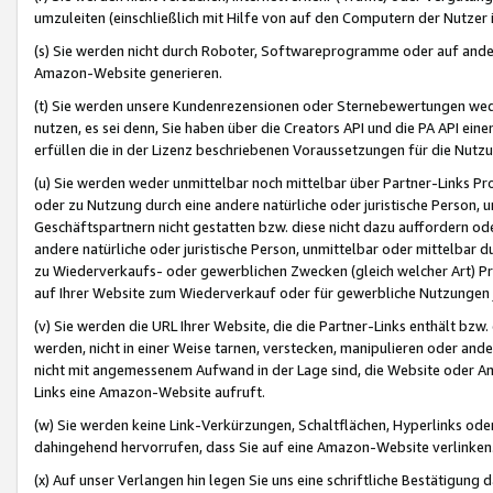
umzuleiten (einschließlich mit Hilfe von auf den Computern der Nutzer i
(s) Sie werden nicht durch Roboter, Softwareprogramme oder auf andere
Amazon-Website generieren.
(t) Sie werden unsere Kundenrezensionen oder Sternebewertungen wed
nutzen, es sei denn, Sie haben über die Creators API und die PA API e
erfüllen die in der Lizenz beschriebenen Voraussetzungen für die Nutzu
(u) Sie werden weder unmittelbar noch mittelbar über Partner-Links P
oder zu Nutzung durch eine andere natürliche oder juristische Person,
Geschäftspartnern nicht gestatten bzw. diese nicht dazu auffordern od
andere natürliche oder juristische Person, unmittelbar oder mittelbar
zu Wiederverkaufs- oder gewerblichen Zwecken (gleich welcher Art) 
auf Ihrer Website zum Wiederverkauf oder für gewerbliche Nutzungen 
(v) Sie werden die URL Ihrer Website, die die Partner-Links enthält b
werden, nicht in einer Weise tarnen, verstecken, manipulieren oder and
nicht mit angemessenem Aufwand in der Lage sind, die Website oder A
Links eine Amazon-Website aufruft.
(w) Sie werden keine Link-Verkürzungen, Schaltflächen, Hyperlinks ode
dahingehend hervorrufen, dass Sie auf eine Amazon-Website verlinken
(x) Auf unser Verlangen hin legen Sie uns eine schriftliche Bestätigung