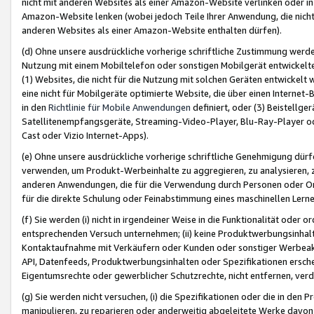
nicht mit anderen Websites als einer Amazon-Website verlinken oder i
Amazon-Website lenken (wobei jedoch Teile Ihrer Anwendung, die nich
anderen Websites als einer Amazon-Website enthalten dürfen).
(d) Ohne unsere ausdrückliche vorherige schriftliche Zustimmung werd
Nutzung mit einem Mobiltelefon oder sonstigen Mobilgerät entwickelt
(1) Websites, die nicht für die Nutzung mit solchen Geräten entwickelt
eine nicht für Mobilgeräte optimierte Website, die über einen Interne
in den
Richtlinie für Mobile Anwendungen
definiert, oder (3) Beistellge
Satellitenempfangsgeräte, Streaming-Video-Player, Blu-Ray-Player ode
Cast oder Vizio Internet-Apps).
(e) Ohne unsere ausdrückliche vorherige schriftliche Genehmigung dürfe
verwenden, um Produkt-Werbeinhalte zu aggregieren, zu analysieren, 
anderen Anwendungen, die für die Verwendung durch Personen oder Or
für die direkte Schulung oder Feinabstimmung eines maschinellen Lern
(f) Sie werden (i) nicht in irgendeiner Weise in die Funktionalität ode
entsprechenden Versuch unternehmen; (ii) keine Produktwerbungsinha
Kontaktaufnahme mit Verkäufern oder Kunden oder sonstiger Werbeaktiv
API, Datenfeeds, Produktwerbungsinhalten oder Spezifikationen erschei
Eigentumsrechte oder gewerblicher Schutzrechte, nicht entfernen, verd
(g) Sie werden nicht versuchen, (i) die Spezifikationen oder die in de
manipulieren, zu reparieren oder anderweitig abgeleitete Werke davon z