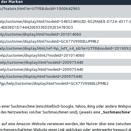
e der Marken
gp/feature.html?ie=UTF8&docId=1000642963
help/customer/display.html?nodeId=548524#GUID-602FA6E8-D724-4317-
64DE0ED1D744420E933ED292E5A7B3D3
elp/customer/display.html?nodeId=201014060
help/customer/display.html?nodeId=GCX77V9988LUPMB2
help/customer/display.html/ref=hp_left_v4_sib?ie=UTF8&nodeId=201909
help/customer/display.html/?nodeId=201014060
help/customer/display.html?nodeId=200975440
help/customer/display.html?nodeId=200975440
help/customer/display.html?nodeId=200975440
/gp/help/customer/display.html?nodeId=GCX77V9988LUPMB2
n einer Suchmaschine (einschließlich Google, Yahoo, Bing oder andere Webp
 des Netzwerkes solcher Suchmaschinen sind), (jeweils eine „
Suchmaschine
nk auf eine Amazon-Website verwiesen werden, der Nutzer über eine zwische
ischengeschalteten Website einen Link anklicken oder anderweitig bewusst a