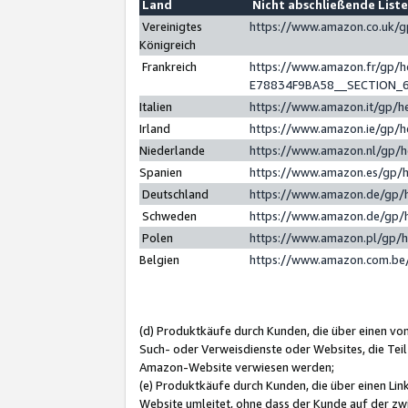
Land
Nicht abschließende List
Vereinigtes
https://www.amazon.co.uk/
Königreich
Frankreich
https://www.amazon.fr/gp/
E78834F9BA58__SECTION_
Italien
https://www.amazon.it/gp/h
Irland
https://www.amazon.ie/gp/
Niederlande
https://www.amazon.nl/gp/
Spanien
https://www.amazon.es/gp/
Deutschland
https://www.amazon.de/gp/
Schweden
https://www.amazon.de/gp/
Polen
https://www.amazon.pl/gp/
Belgien
https://www.amazon.com.be
(d) Produktkäufe durch Kunden, die über einen vo
Such- oder Verweisdienste oder Websites, die Teil
Amazon-Website verwiesen werden;
(e) Produktkäufe durch Kunden, die über einen Li
Website umleitet, ohne dass der Kunde auf der zw