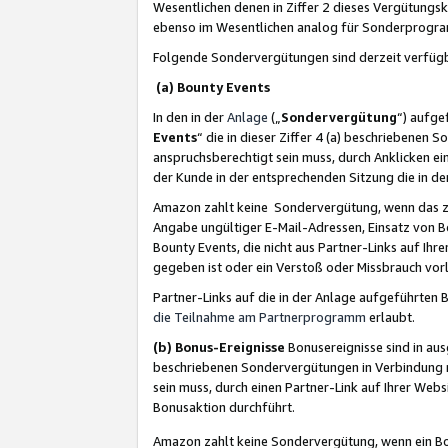
Wesentlichen denen in Ziffer 2 dieses Vergütung
ebenso im Wesentlichen analog für Sonderprogr
Folgende Sondervergütungen sind derzeit verfüg
(a) Bounty Events
In den in der
Anlage
(„
Sondervergütung
“) aufge
Events
“ die in dieser Ziffer 4 (a) beschriebenen 
anspruchsberechtigt sein muss, durch Anklicken ei
der Kunde in der entsprechenden Sitzung die in d
Amazon zahlt keine Sondervergütung, wenn das z
Angabe ungültiger E-Mail-Adressen, Einsatz von B
Bounty Events, die nicht aus Partner-Links auf Ihre
gegeben ist oder ein Verstoß oder Missbrauch vorl
Partner-Links auf die in der Anlage aufgeführte
die Teilnahme am Partnerprogramm
erlaubt.
(b) Bonus-Ereignisse
Bonusereignisse sind in au
beschriebenen Sondervergütungen in Verbindung m
sein muss, durch einen Partner-Link auf Ihrer We
Bonusaktion durchführt.
Amazon zahlt keine Sondervergütung, wenn ein Bon