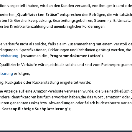
ktion vorgestellt haben, wird an den Kunden versandt, von ihm gestreamt od
erierten „
Qualifizierten Erlöse
“ entsprechen den Beträgen, die wir tatsäch
sten für Geschenkverpackung, Bearbeitungsgebühren, Steuern (z. B. Umsatz-
en bei Kreditkartenzahlung und uneinbringlicher Forderungen.
e Verkäufe nicht als solche, falls sie im Zusammenhang mit einem Verstoß 
ungen, Spezifikationen, Erklärungen und Richtlinien getätigt werden, die 
reinbarung
(zusammen die „
Programmdokumentation
“).
 Qualifizierte Verkäufe wären, nicht als solche und sind vom Partnerprogra
nbarung
erfolgen;
ung, Rückgabe oder Rückerstattung eingeleitet wurde;
ine Anzeige auf eine Amazon-Website verwiesen wurde, die Sieeinschließlich
ndere Identifikatoren käuflich erworben haben,die das Wort „amazon“ oder 
e unten genannten Links) bzw. Abwandlungen oder falsch buchstabierte Varia
e Kostenpflichtige Suchplatzierung
”);