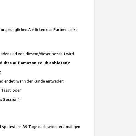
 ursprünglichen Anklicken des Partner-Links
laden und von diesem/dieser bezahlt wird
rodukte auf amazon.co.uk anbieten):
d
 und endet, wenn der Kunde entweder:
erlässt, oder
ls Session
“),
t spätestens 89 Tage nach seiner erstmaligen