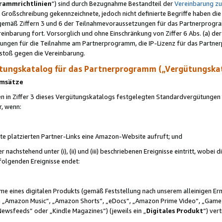
rammrichtlinien
“) sind durch Bezugnahme Bestandteil der
Vereinbarung z
Großschreibung gekennzeichnete, jedoch nicht definierte Begriffe haben die
 gemäß Ziffern 3 und 6 der Teilnahmevoraussetzungen für das Partnerprogram
nbarung fort. Vorsorglich und ohne Einschränkung von Ziffer 6 Abs. (a) der
ungen für die Teilnahme am Partnerprogramm, die IP-Lizenz für das Partner
rstoß gegen die Vereinbarung.
ungskatalog für das Partnerprogramm („Vergütungska
 Umsätze
n in Ziffer 3 dieses Vergütungskatalogs festgelegten Standardvergütungen v
r, wenn:
ite platzierten Partner-Links eine Amazon-Website aufruft; und
r nachstehend unter (i), (ii) und (iii) beschriebenen Ereignisse eintritt, wobe
 folgenden Ereignisse endet:
hme eines digitalen Produkts (gemäß Feststellung nach unserem alleinigen 
 „Amazon Music“, „Amazon Shorts“, „eDocs“, „Amazon Prime Video“, „Game
Newsfeeds“ oder „Kindle Magazines“) (jeweils ein „
Digitales Produkt
“) ver