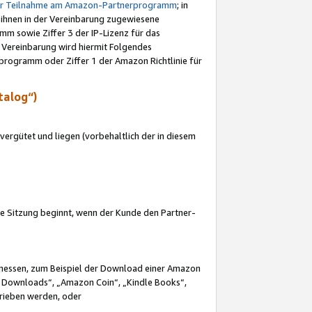
ur Teilnahme am Amazon-Partnerprogramm
; in
 ihnen in der Vereinbarung zugewiesene
m sowie Ziffer 3 der IP-Lizenz für das
 Vereinbarung wird hiermit Folgendes
programm oder Ziffer 1 der Amazon Richtlinie für
talog“)
ergütet und liegen (vorbehaltlich der in diesem
i die Sitzung beginnt, wenn der Kunde den Partner-
Ermessen, zum Beispiel der Download einer Amazon
 Downloads“, „Amazon Coin“, „Kindle Books“,
trieben werden, oder