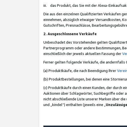
iii. das Produkt, das Sie mit der Alexa-Einkaufsa
Die aus den einzelnen Qualifizierten Verkäufen gen
einnehmen, abzüglich etwaiger Versandkosten, Ko
Gutschriften, Preisnachlässe, Bearbeitungsgebühr
2. Ausgeschlossene Verkäufe
Unbeschadet des Vorstehenden gelten Qualifiziert
Partnerprogramm oder andere Bestimmungen, Beding
einschließlich der jeweils aktuellen Fassung der
Ve
Ferner gelten folgende Verkäufe, die andernfalls
(a) Produktkäufe, die nach Beendigung Ihrer
Verei
(b) Produktbestellungen, bei denen eine Stornier
(c) Produktkäufe durch einen Kunden, der durch e
Auktionen über Schlagwörter, Suchbegriffe oder a
nicht abschließende Liste unserer Marken über di
und „kindel“) enthalten (jeweils eine „
Unzulässig