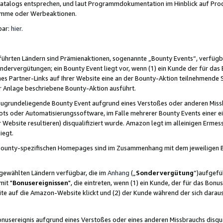
skatalogs entsprechen, und laut Programmdokumentation im Hinblick auf Pr
amme oder Werbeaktionen.
bar:
hier
.
führten Ländern sind Prämienaktionen, sogenannte „Bounty Events“, verfügb
Sondervergütungen; ein Bounty Event liegt vor, wenn (1) ein Kunde der für da
nes Partner-Links auf Ihrer Website eine an der Bounty-Aktion teilnehmende 
er Anlage beschriebene Bounty-Aktion ausführt.
ugrundeliegende Bounty Event aufgrund eines Verstoßes oder anderen Miss
ots oder Automatisierungssoftware, im Falle mehrerer Bounty Events einer e
r Website resultieren) disqualifiziert wurde. Amazon legt im alleinigen Ermess
iegt.
n Bounty-spezifischen Homepages sind im Zusammenhang mit dem jeweiligen
sgewählten Ländern verfügbar, die im
Anhang
(„
Sondervergütung
“)aufgefüh
it "
Bonusereignissen
", die eintreten, wenn (1) ein Kunde, der für das Bon
bsite auf die Amazon-Website klickt und (2) der Kunde während der sich dar
usereignis aufgrund eines Verstoßes oder eines anderen Missbrauchs disqua