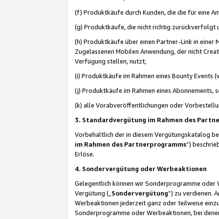
(f) Produktkäufe durch Kunden, die die für eine
(g) Produktkäufe, die nicht richtig zurückverfolg
(h) Produktkäufe über einen Partner-Link in einer
Zugelassenen Mobilen Anwendung, der nicht Creator
Verfügung stellen, nutzt;
(i) Produktkäufe im Rahmen eines Bounty Events (w
(j) Produktkäufe im Rahmen eines Abonnements, so
(k) alle Vorabveröffentlichungen oder Vorbestellu
3. Standardvergütung im Rahmen des Part
Vorbehaltlich der in diesem Vergütungskatalog b
im Rahmen des Partnerprogramms
“) beschri
Erlöse.
4. Sondervergütung oder Werbeaktionen
Gelegentlich können wir Sonderprogramme oder Wer
Vergütung („
Sondervergütung
”) zu verdienen. 
Werbeaktionen jederzeit ganz oder teilweise einz
Sonderprogramme oder Werbeaktionen, bei denen e