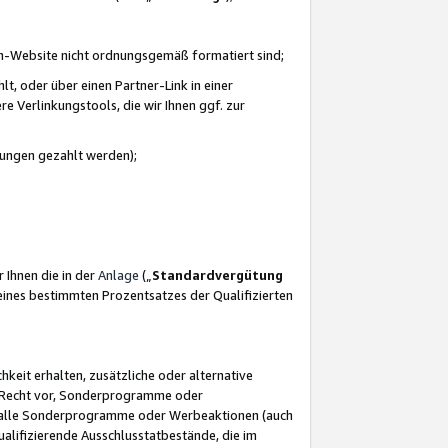
azon-Website nicht ordnungsgemäß formatiert sind;
, oder über einen Partner-Link in einer
e Verlinkungstools, die wir Ihnen ggf. zur
ütungen gezahlt werden);
 Ihnen die in der
Anlage
(„
Standardvergütung
ines bestimmten Prozentsatzes der Qualifizierten
eit erhalten, zusätzliche oder alternative
as Recht vor, Sonderprogramme oder
für alle Sonderprogramme oder Werbeaktionen (auch
lifizierende Ausschlusstatbestände, die im