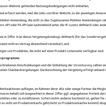
 Amazon-Website geltenden Nutzungsbedingungen nicht einhalten;
t und erfasst werden, weil die Links von Ihrer Website zu der jeweiligen Am
 Mobilen Anwendung, die nicht zu den Zugelassenen Mobilen Anwendungen zählt
s API oder PA API (wie nachstehend unter der IP-Lizenz definiert) oder ander
ie in Ziffer 4 (a) dieses Vergütungskatalogs definiert) (für das Sonderverg
weit nicht im Vertrag abweichend vereinbart, und
ngen von Produkten, die nicht auf einer Produkt-Listenseite verfügbar sind.
nerprogramms
eschriebenen Einschränkungen und der Einhaltung der
Vereinbarung
zahlen wir
ebenen Standardvergütungen. Die Berechnung der Vergütung erfolgt anhand e
beaktionen auflegen, im Rahmen derer alle oder einige Partner die Möglichk
Amazon behält sich (ungeachtet in dieser Ziffer ggf. angegebener Fristen) d
ustellen oder zu modifizieren. Sofern nichts anderes bestimmt ist, gelten 
s nicht um Produktverkäufe geht/nicht zu Produktverkäufen kommt) disqua