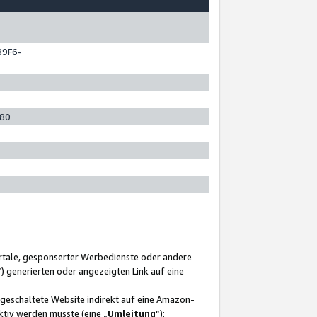
89F6-
280
ortale, gesponserter Werbedienste oder andere
“) generierten oder angezeigten Link auf eine
ngeschaltete Website indirekt auf eine Amazon-
ktiv werden müsste (eine „
Umleitung
“);