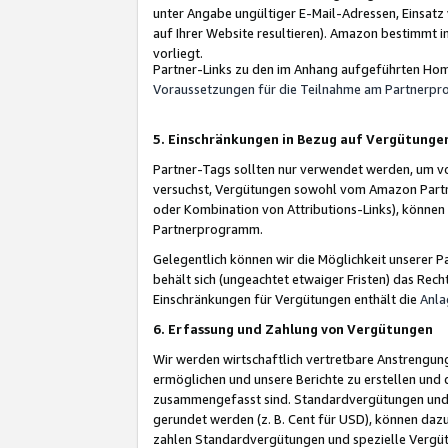
unter Angabe ungültiger E-Mail-Adressen, Einsatz
auf Ihrer Website resultieren). Amazon bestimmt i
vorliegt.
Partner-Links zu den im Anhang aufgeführten Hom
Voraussetzungen für die Teilnahme am Partnerp
5. Einschränkungen in Bezug auf Vergütunge
Partner-Tags sollten nur verwendet werden, um von 
versuchst, Vergütungen sowohl vom Amazon Partn
oder Kombination von Attributions-Links), könne
Partnerprogramm.
Gelegentlich können wir die Möglichkeit unsere
behält sich (ungeachtet etwaiger Fristen) das Rec
Einschränkungen für Vergütungen enthält die
Anla
6. Erfassung und Zahlung von Vergütungen
Wir werden wirtschaftlich vertretbare Anstrengu
ermöglichen und unsere Berichte zu erstellen und 
zusammengefasst sind. Standardvergütungen und s
gerundet werden (z. B. Cent für USD), können dazu
zahlen Standardvergütungen und spezielle Vergüt