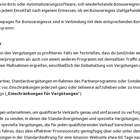
 von Bots oder Automatisierungssoftware, sich wiederholende Bonusereignisse
n jedem Einzelfall nach eigenem Ermessen, ob ein Bonusereignis stattgefund
epages für Bonusereignisse sind in Verbindung mit dem entsprechenden Bonu
rogramm
.
n
den Vergütungen zu profitieren. Falls wir feststellen, dass du (und/oder ein
erprogramm als auch von einem anderen Programm mit demselben Traffic ei
n wir Maßnahmen ergreifen, einschließlich der Einbehaltung von Vergütunge
r Partner, Standardvergütungen im Rahmen des Partnerprogramms oder Sonde
ht vor, Einschränkungen jederzeit ganz oder teilweise aufzuheben oder zu mod
ge
(„
Einschränkungen für Vergütungen
“).
ngen unternehmen, um qualifizierte Verkäufe genau und umfassend zu verfol
dir zu senden, in denen die Standardvergütungen und spezielle Vergütungen, 
pezielle Vergütungen, die für jeden qualifizierenden Verkauf berechnet un
 führen, dass dein effektiver Provisionssatz geringfügig über oder unter dem
ungen in der Standardwährung für eine Amazon-Webseite etwa 60 Tage nach