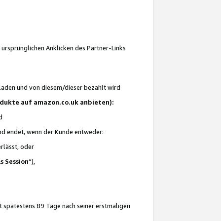
 ursprünglichen Anklicken des Partner-Links
laden und von diesem/dieser bezahlt wird
rodukte auf amazon.co.uk anbieten):
d
 und endet, wenn der Kunde entweder:
erlässt, oder
ls Session
“),
t spätestens 89 Tage nach seiner erstmaligen