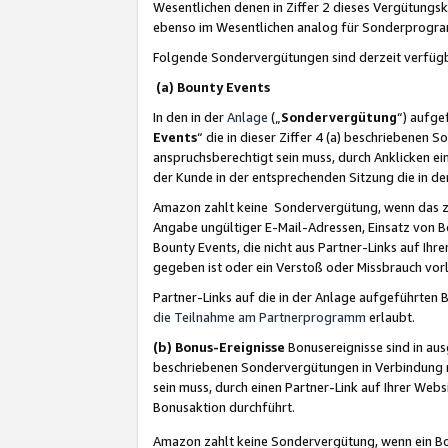
Wesentlichen denen in Ziffer 2 dieses Vergütung
ebenso im Wesentlichen analog für Sonderprogr
Folgende Sondervergütungen sind derzeit verfüg
(a) Bounty Events
In den in der
Anlage
(„
Sondervergütung
“) aufge
Events
“ die in dieser Ziffer 4 (a) beschriebenen 
anspruchsberechtigt sein muss, durch Anklicken ei
der Kunde in der entsprechenden Sitzung die in d
Amazon zahlt keine Sondervergütung, wenn das z
Angabe ungültiger E-Mail-Adressen, Einsatz von B
Bounty Events, die nicht aus Partner-Links auf Ihre
gegeben ist oder ein Verstoß oder Missbrauch vorl
Partner-Links auf die in der Anlage aufgeführte
die Teilnahme am Partnerprogramm
erlaubt.
(b) Bonus-Ereignisse
Bonusereignisse sind in au
beschriebenen Sondervergütungen in Verbindung m
sein muss, durch einen Partner-Link auf Ihrer We
Bonusaktion durchführt.
Amazon zahlt keine Sondervergütung, wenn ein Bon