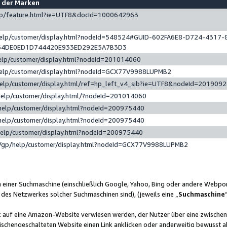
e der Marken
gp/feature.html?ie=UTF8&docId=1000642963
help/customer/display.html?nodeId=548524#GUID-602FA6E8-D724-4317-
64DE0ED1D744420E933ED292E5A7B3D3
elp/customer/display.html?nodeId=201014060
help/customer/display.html?nodeId=GCX77V9988LUPMB2
help/customer/display.html/ref=hp_left_v4_sib?ie=UTF8&nodeId=201909
help/customer/display.html/?nodeId=201014060
help/customer/display.html?nodeId=200975440
help/customer/display.html?nodeId=200975440
help/customer/display.html?nodeId=200975440
/gp/help/customer/display.html?nodeId=GCX77V9988LUPMB2
n einer Suchmaschine (einschließlich Google, Yahoo, Bing oder andere Webp
 des Netzwerkes solcher Suchmaschinen sind), (jeweils eine „
Suchmaschine
nk auf eine Amazon-Website verwiesen werden, der Nutzer über eine zwische
ischengeschalteten Website einen Link anklicken oder anderweitig bewusst a