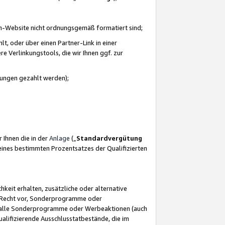
azon-Website nicht ordnungsgemäß formatiert sind;
, oder über einen Partner-Link in einer
e Verlinkungstools, die wir Ihnen ggf. zur
ütungen gezahlt werden);
 Ihnen die in der
Anlage
(„
Standardvergütung
ines bestimmten Prozentsatzes der Qualifizierten
eit erhalten, zusätzliche oder alternative
as Recht vor, Sonderprogramme oder
für alle Sonderprogramme oder Werbeaktionen (auch
lifizierende Ausschlusstatbestände, die im