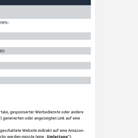
89F6-
280
ortale, gesponserter Werbedienste oder andere
“) generierten oder angezeigten Link auf eine
ngeschaltete Website indirekt auf eine Amazon-
ktiv werden müsste (eine „
Umleitung
“);