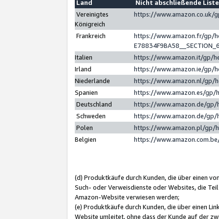
Land
Nicht abschließende List
Vereinigtes
https://www.amazon.co.uk/
Königreich
Frankreich
https://www.amazon.fr/gp/
E78834F9BA58__SECTION_
Italien
https://www.amazon.it/gp/h
Irland
https://www.amazon.ie/gp/
Niederlande
https://www.amazon.nl/gp/
Spanien
https://www.amazon.es/gp/
Deutschland
https://www.amazon.de/gp/
Schweden
https://www.amazon.de/gp/
Polen
https://www.amazon.pl/gp/
Belgien
https://www.amazon.com.be
(d) Produktkäufe durch Kunden, die über einen vo
Such- oder Verweisdienste oder Websites, die Teil
Amazon-Website verwiesen werden;
(e) Produktkäufe durch Kunden, die über einen Li
Website umleitet, ohne dass der Kunde auf der zw