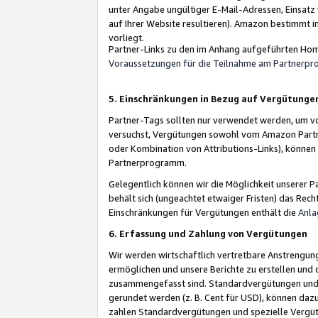
unter Angabe ungültiger E-Mail-Adressen, Einsatz
auf Ihrer Website resultieren). Amazon bestimmt i
vorliegt.
Partner-Links zu den im Anhang aufgeführten Hom
Voraussetzungen für die Teilnahme am Partnerp
5. Einschränkungen in Bezug auf Vergütunge
Partner-Tags sollten nur verwendet werden, um von 
versuchst, Vergütungen sowohl vom Amazon Partn
oder Kombination von Attributions-Links), könne
Partnerprogramm.
Gelegentlich können wir die Möglichkeit unsere
behält sich (ungeachtet etwaiger Fristen) das Rec
Einschränkungen für Vergütungen enthält die
Anla
6. Erfassung und Zahlung von Vergütungen
Wir werden wirtschaftlich vertretbare Anstrengu
ermöglichen und unsere Berichte zu erstellen und 
zusammengefasst sind. Standardvergütungen und s
gerundet werden (z. B. Cent für USD), können dazu
zahlen Standardvergütungen und spezielle Vergüt