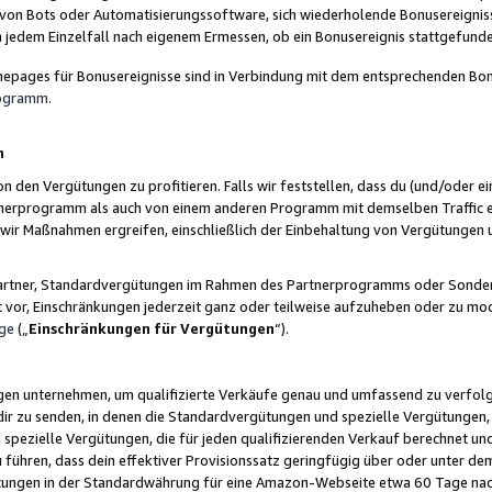
 von Bots oder Automatisierungssoftware, sich wiederholende Bonusereignisse
n jedem Einzelfall nach eigenem Ermessen, ob ein Bonusereignis stattgefund
epages für Bonusereignisse sind in Verbindung mit dem entsprechenden Bonu
rogramm
.
n
den Vergütungen zu profitieren. Falls wir feststellen, dass du (und/oder ein
erprogramm als auch von einem anderen Programm mit demselben Traffic ei
n wir Maßnahmen ergreifen, einschließlich der Einbehaltung von Vergütunge
r Partner, Standardvergütungen im Rahmen des Partnerprogramms oder Sonde
ht vor, Einschränkungen jederzeit ganz oder teilweise aufzuheben oder zu mod
ge
(„
Einschränkungen für Vergütungen
“).
ngen unternehmen, um qualifizierte Verkäufe genau und umfassend zu verfol
dir zu senden, in denen die Standardvergütungen und spezielle Vergütungen, 
pezielle Vergütungen, die für jeden qualifizierenden Verkauf berechnet un
 führen, dass dein effektiver Provisionssatz geringfügig über oder unter dem
ungen in der Standardwährung für eine Amazon-Webseite etwa 60 Tage nach