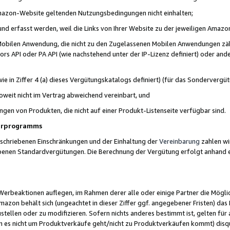
 Amazon-Website geltenden Nutzungsbedingungen nicht einhalten;
t und erfasst werden, weil die Links von Ihrer Website zu der jeweiligen Am
 Mobilen Anwendung, die nicht zu den Zugelassenen Mobilen Anwendungen zählt
s API oder PA API (wie nachstehend unter der IP-Lizenz definiert) oder ander
ie in Ziffer 4 (a) dieses Vergütungskatalogs definiert) (für das Sonderverg
weit nicht im Vertrag abweichend vereinbart, und
ngen von Produkten, die nicht auf einer Produkt-Listenseite verfügbar sind.
nerprogramms
eschriebenen Einschränkungen und der Einhaltung der
Vereinbarung
zahlen wir
ebenen Standardvergütungen. Die Berechnung der Vergütung erfolgt anhand e
beaktionen auflegen, im Rahmen derer alle oder einige Partner die Möglichk
Amazon behält sich (ungeachtet in dieser Ziffer ggf. angegebener Fristen) d
ustellen oder zu modifizieren. Sofern nichts anderes bestimmt ist, gelten 
s nicht um Produktverkäufe geht/nicht zu Produktverkäufen kommt) disqua