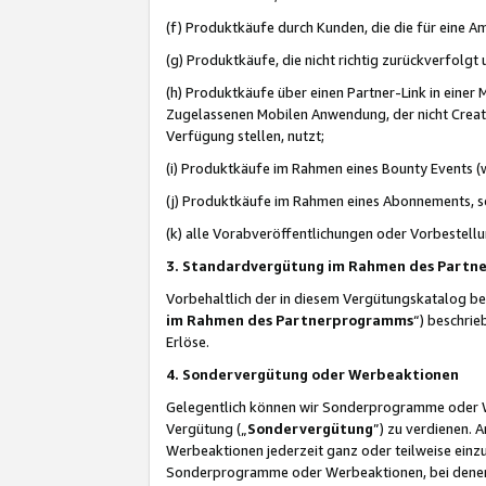
(f) Produktkäufe durch Kunden, die die für eine
(g) Produktkäufe, die nicht richtig zurückverfolg
(h) Produktkäufe über einen Partner-Link in einer
Zugelassenen Mobilen Anwendung, der nicht Creator
Verfügung stellen, nutzt;
(i) Produktkäufe im Rahmen eines Bounty Events (w
(j) Produktkäufe im Rahmen eines Abonnements, so
(k) alle Vorabveröffentlichungen oder Vorbestellu
3. Standardvergütung im Rahmen des Part
Vorbehaltlich der in diesem Vergütungskatalog b
im Rahmen des Partnerprogramms
“) beschri
Erlöse.
4. Sondervergütung oder Werbeaktionen
Gelegentlich können wir Sonderprogramme oder Wer
Vergütung („
Sondervergütung
”) zu verdienen. 
Werbeaktionen jederzeit ganz oder teilweise einz
Sonderprogramme oder Werbeaktionen, bei denen e