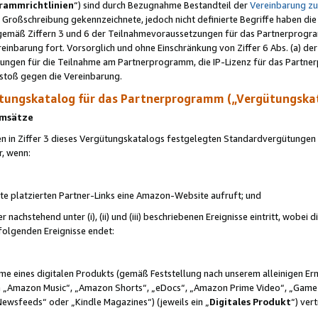
rammrichtlinien
“) sind durch Bezugnahme Bestandteil der
Vereinbarung z
Großschreibung gekennzeichnete, jedoch nicht definierte Begriffe haben die
 gemäß Ziffern 3 und 6 der Teilnahmevoraussetzungen für das Partnerprogram
nbarung fort. Vorsorglich und ohne Einschränkung von Ziffer 6 Abs. (a) der
ungen für die Teilnahme am Partnerprogramm, die IP-Lizenz für das Partner
rstoß gegen die Vereinbarung.
ungskatalog für das Partnerprogramm („Vergütungska
 Umsätze
n in Ziffer 3 dieses Vergütungskatalogs festgelegten Standardvergütungen v
r, wenn:
ite platzierten Partner-Links eine Amazon-Website aufruft; und
r nachstehend unter (i), (ii) und (iii) beschriebenen Ereignisse eintritt, wobe
 folgenden Ereignisse endet:
hme eines digitalen Produkts (gemäß Feststellung nach unserem alleinigen 
 „Amazon Music“, „Amazon Shorts“, „eDocs“, „Amazon Prime Video“, „Game
Newsfeeds“ oder „Kindle Magazines“) (jeweils ein „
Digitales Produkt
“) ver