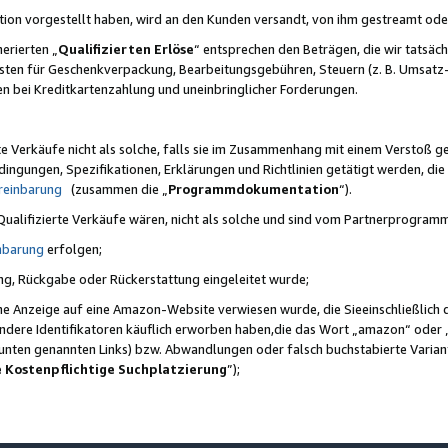
ktion vorgestellt haben, wird an den Kunden versandt, von ihm gestreamt od
erierten „
Qualifizierten Erlöse
“ entsprechen den Beträgen, die wir tatsäch
sten für Geschenkverpackung, Bearbeitungsgebühren, Steuern (z. B. Umsatz-
en bei Kreditkartenzahlung und uneinbringlicher Forderungen.
e Verkäufe nicht als solche, falls sie im Zusammenhang mit einem Verstoß 
ungen, Spezifikationen, Erklärungen und Richtlinien getätigt werden, die 
reinbarung
(zusammen die „
Programmdokumentation
“).
 Qualifizierte Verkäufe wären, nicht als solche und sind vom Partnerprogra
nbarung
erfolgen;
ung, Rückgabe oder Rückerstattung eingeleitet wurde;
ine Anzeige auf eine Amazon-Website verwiesen wurde, die Sieeinschließlich
ndere Identifikatoren käuflich erworben haben,die das Wort „amazon“ oder 
e unten genannten Links) bzw. Abwandlungen oder falsch buchstabierte Varia
e Kostenpflichtige Suchplatzierung
”);