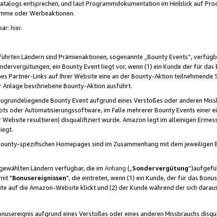
skatalogs entsprechen, und laut Programmdokumentation im Hinblick auf Pr
amme oder Werbeaktionen.
bar:
hier
.
führten Ländern sind Prämienaktionen, sogenannte „Bounty Events“, verfügb
Sondervergütungen; ein Bounty Event liegt vor, wenn (1) ein Kunde der für da
nes Partner-Links auf Ihrer Website eine an der Bounty-Aktion teilnehmende 
er Anlage beschriebene Bounty-Aktion ausführt.
ugrundeliegende Bounty Event aufgrund eines Verstoßes oder anderen Miss
ots oder Automatisierungssoftware, im Falle mehrerer Bounty Events einer e
r Website resultieren) disqualifiziert wurde. Amazon legt im alleinigen Ermess
iegt.
n Bounty-spezifischen Homepages sind im Zusammenhang mit dem jeweiligen
sgewählten Ländern verfügbar, die im
Anhang
(„
Sondervergütung
“)aufgefüh
it "
Bonusereignissen
", die eintreten, wenn (1) ein Kunde, der für das Bon
bsite auf die Amazon-Website klickt und (2) der Kunde während der sich dar
usereignis aufgrund eines Verstoßes oder eines anderen Missbrauchs disqua