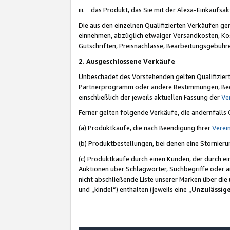
iii. das Produkt, das Sie mit der Alexa-Einkaufsa
Die aus den einzelnen Qualifizierten Verkäufen gen
einnehmen, abzüglich etwaiger Versandkosten, Ko
Gutschriften, Preisnachlässe, Bearbeitungsgebühr
2. Ausgeschlossene Verkäufe
Unbeschadet des Vorstehenden gelten Qualifiziert
Partnerprogramm oder andere Bestimmungen, Beding
einschließlich der jeweils aktuellen Fassung der
Ve
Ferner gelten folgende Verkäufe, die andernfalls
(a) Produktkäufe, die nach Beendigung Ihrer
Verei
(b) Produktbestellungen, bei denen eine Stornier
(c) Produktkäufe durch einen Kunden, der durch e
Auktionen über Schlagwörter, Suchbegriffe oder a
nicht abschließende Liste unserer Marken über di
und „kindel“) enthalten (jeweils eine „
Unzulässig