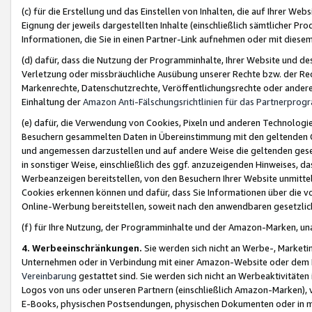
(c) für die Erstellung und das Einstellen von Inhalten, die auf Ihrer We
Eignung der jeweils dargestellten Inhalte (einschließlich sämtlicher 
Informationen, die Sie in einen Partner-Link aufnehmen oder mit diese
(d) dafür, dass die Nutzung der Programminhalte, Ihrer Website und des 
Verletzung oder missbräuchliche Ausübung unserer Rechte bzw. der Recht
Markenrechte, Datenschutzrechte, Veröffentlichungsrechte oder anderer
Einhaltung der
Amazon Anti-Fälschungsrichtlinien für das Partnerpro
(e) dafür, die Verwendung von Cookies, Pixeln und anderen Technologien
Besuchern gesammelten Daten in Übereinstimmung mit den geltenden Ge
und angemessen darzustellen und auf andere Weise die geltenden geset
in sonstiger Weise, einschließlich des ggf. anzuzeigenden Hinweises, d
Werbeanzeigen bereitstellen, von den Besuchern Ihrer Website unmitte
Cookies erkennen können und dafür, dass Sie Informationen über die v
Online-Werbung bereitstellen, soweit nach den anwendbaren gesetzlic
(f) für Ihre Nutzung, der Programminhalte und der Amazon-Marken, u
4. Werbeeinschränkungen.
Sie werden sich nicht an Werbe-, Market
Unternehmen oder in Verbindung mit einer Amazon-Website oder dem Pa
Vereinbarung
gestattet sind. Sie werden sich nicht an Werbeaktivitäten
Logos von uns oder unseren Partnern (einschließlich Amazon-Marken), 
E-Books, physischen Postsendungen, physischen Dokumenten oder in 