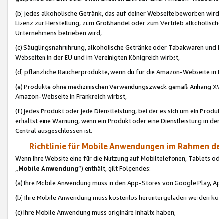
(b) jedes alkoholische Getränk, das auf deiner Webseite beworben wird
Lizenz zur Herstellung, zum Großhandel oder zum Vertrieb alkoholisch
Unternehmens betrieben wird,
(c) Säuglingsnahruhrung, alkoholische Getränke oder Tabakwaren und E
Webseiten in der EU und im Vereinigten Königreich wirbst,
(d) pflanzliche Raucherprodukte, wenn du für die Amazon-Webseite in B
(e) Produkte ohne medizinischen Verwendungszweck gemäß Anhang XVI 
Amazon-Webseite in Frankreich wirbst,
(f) jedes Produkt oder jede Dienstleistung, bei der es sich um ein Prod
erhältst eine Warnung, wenn ein Produkt oder eine Dienstleistung in de
Central ausgeschlossen ist.
Richtlinie für Mobile Anwendungen im Rahmen de
Wenn Ihre Website eine für die Nutzung auf Mobiltelefonen, Tablets 
„
Mobile Anwendung
“) enthält, gilt Folgendes:
(a) Ihre Mobile Anwendung muss in den App-Stores von Google Play, A
(b) Ihre Mobile Anwendung muss kostenlos heruntergeladen werden könn
(c) Ihre Mobile Anwendung muss originäre Inhalte haben,