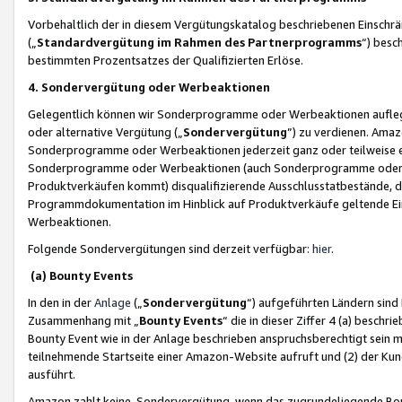
Vorbehaltlich der in diesem Vergütungskatalog beschriebenen Einschr
(„
Standardvergütung im Rahmen des Partnerprogramms
“) besc
bestimmten Prozentsatzes der Qualifizierten Erlöse.
4. Sondervergütung oder Werbeaktionen
Gelegentlich können wir Sonderprogramme oder Werbeaktionen auflegen,
oder alternative Vergütung („
Sondervergütung
”) zu verdienen. Amazo
Sonderprogramme oder Werbeaktionen jederzeit ganz oder teilweise einz
Sonderprogramme oder Werbeaktionen (auch Sonderprogramme oder We
Produktverkäufen kommt) disqualifizierende Ausschlusstatbestände, di
Programmdokumentation im Hinblick auf Produktverkäufe geltende E
Werbeaktionen.
Folgende Sondervergütungen sind derzeit verfügbar:
hier
.
(a) Bounty Events
In den in der
Anlage
(„
Sondervergütung
“) aufgeführten Ländern sind
Zusammenhang mit „
Bounty Events
“ die in dieser Ziffer 4 (a) besch
Bounty Event wie in der Anlage beschrieben anspruchsberechtigt sein mu
teilnehmende Startseite einer Amazon-Website aufruft und (2) der Kun
ausführt.
Amazon zahlt keine Sondervergütung, wenn das zugrundeliegende Boun