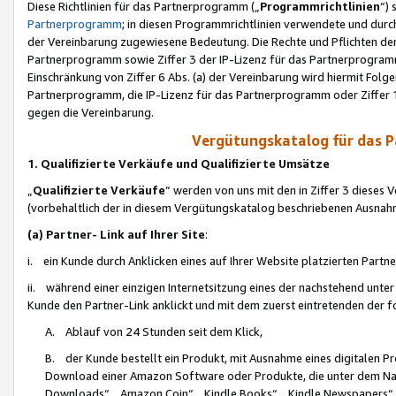
Diese Richtlinien für das Partnerprogramm („
Programmrichtlinien
“)
Partnerprogramm
; in diesen Programmrichtlinien verwendete und durch
der Vereinbarung zugewiesene Bedeutung. Die Rechte und Pflichten de
Partnerprogramm sowie Ziffer 3 der IP-Lizenz für das Partnerprogram
Einschränkung von Ziffer 6 Abs. (a) der Vereinbarung wird hiermit Fol
Partnerprogramm, die IP-Lizenz für das Partnerprogramm oder Ziffer 1
gegen die Vereinbarung.
Vergütungskatalog für das 
1. Qualifizierte Verkäufe und Qualifizierte Umsätze
„
Qualifizierte Verkäufe
“ werden von uns mit den in Ziffer 3 diese
(vorbehaltlich der in diesem Vergütungskatalog beschriebenen Ausnah
(a) Partner- Link auf Ihrer Site
:
i. ein Kunde durch Anklicken eines auf Ihrer Website platzierten Part
ii. während einer einzigen Internetsitzung eines der nachstehend unter (i)
Kunde den Partner-Link anklickt und mit dem zuerst eintretenden der f
A. Ablauf von 24 Stunden seit dem Klick,
B. der Kunde bestellt ein Produkt, mit Ausnahme eines digitalen P
Download einer Amazon Software oder Produkte, die unter dem N
Downloads“, „Amazon Coin“, „Kindle Books“, „Kindle Newspapers“, „