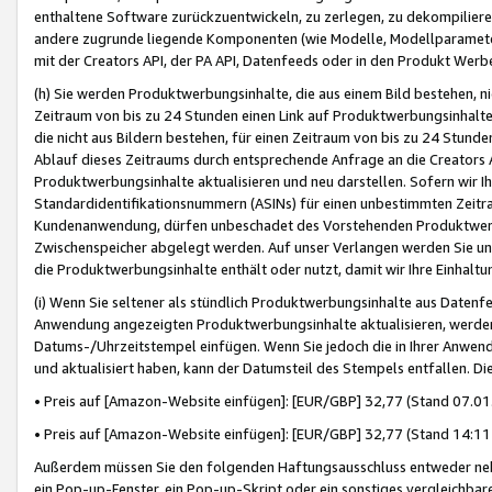
enthaltene Software zurückzuentwickeln, zu zerlegen, zu dekompilier
andere zugrunde liegende Komponenten (wie Modelle, Modellparameter
mit der Creators API, der PA API, Datenfeeds oder in den Produkt Werb
(h) Sie werden Produktwerbungsinhalte, die aus einem Bild bestehen, ni
Zeitraum von bis zu 24 Stunden einen Link auf Produktwerbungsinhalte
die nicht aus Bildern bestehen, für einen Zeitraum von bis zu 24 Stund
Ablauf dieses Zeitraums durch entsprechende Anfrage an die Creators 
Produktwerbungsinhalte aktualisieren und neu darstellen. Sofern wir Ih
Standardidentifikationsnummern (ASINs) für einen unbestimmten Zeitra
Kundenanwendung, dürfen unbeschadet des Vorstehenden Produktwerbu
Zwischenspeicher abgelegt werden. Auf unser Verlangen werden Sie un
die Produktwerbungsinhalte enthält oder nutzt, damit wir Ihre Einhalt
(i) Wenn Sie seltener als stündlich Produktwerbungsinhalte aus Datenfe
Anwendung angezeigten Produktwerbungsinhalte aktualisieren, werden 
Datums-/Uhrzeitstempel einfügen. Wenn Sie jedoch die in Ihrer Anwe
und aktualisiert haben, kann der Datumsteil des Stempels entfallen. Dies
• Preis auf [Amazon-Website einfügen]: [EUR/GBP] 32,77 (Stand 07.01.
• Preis auf [Amazon-Website einfügen]: [EUR/GBP] 32,77 (Stand 14:11 
Außerdem müssen Sie den folgenden Haftungsausschluss entweder neb
ein Pop-up-Fenster, ein Pop-up-Skript oder ein sonstiges vergleichba