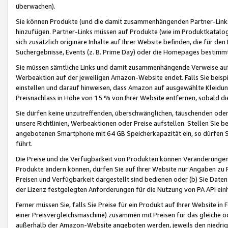
überwachen).
Sie können Produkte (und die damit zusammenhängenden Partner-Links)
hinzufügen. Partner-Links müssen auf Produkte (wie im Produktkatalog de
sich zusätzlich originäre Inhalte auf Ihrer Website befinden, die für 
Suchergebnisse, Events (z. B. Prime Day) oder die Homepages bestimmte
Sie müssen sämtliche Links und damit zusammenhängende Verweise auf z
Werbeaktion auf der jeweiligen Amazon-Website endet. Falls Sie beisp
einstellen und darauf hinweisen, dass Amazon auf ausgewählte Kleidun
Preisnachlass in Höhe von 15 % von Ihrer Website entfernen, sobald di
Sie dürfen keine unzutreffenden, überschwänglichen, täuschenden od
unsere Richtlinien, Werbeaktionen oder Preise aufstellen. Stellen Sie 
angebotenen Smartphone mit 64 GB Speicherkapazität ein, so dürfen S
führt.
Die Preise und die Verfügbarkeit von Produkten können Veränderungen 
Produkte ändern können, dürfen Sie auf Ihrer Website nur Angaben zu P
Preisen und Verfügbarkeit dargestellt sind bedienen oder (b) Sie Daten
der Lizenz festgelegten Anforderungen für die Nutzung von PA API einh
Ferner müssen Sie, falls Sie Preise für ein Produkt auf Ihrer Website in 
einer Preisvergleichsmaschine) zusammen mit Preisen für das gleiche o
außerhalb der Amazon-Website angeboten werden, jeweils den niedrigst