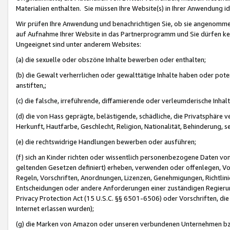
Materialien enthalten. Sie müssen Ihre Website(s) in Ihrer Anwendung ide
Wir prüfen Ihre Anwendung und benachrichtigen Sie, ob sie angenommen
auf Aufnahme Ihrer Website in das Partnerprogramm und Sie dürfen kei
Ungeeignet sind unter anderem Websites:
(a) die sexuelle oder obszöne Inhalte bewerben oder enthalten;
(b) die Gewalt verherrlichen oder gewalttätige Inhalte haben oder pot
anstiften,;
(c) die falsche, irreführende, diffamierende oder verleumderische Inha
(d) die von Hass geprägte, belästigende, schädliche, die Privatsphäre v
Herkunft, Hautfarbe, Geschlecht, Religion, Nationalität, Behinderung, 
(e) die rechtswidrige Handlungen bewerben oder ausführen;
(f) sich an Kinder richten oder wissentlich personenbezogene Daten vo
geltenden Gesetzen definiert) erheben, verwenden oder offenlegen, Vo
Regeln, Vorschriften, Anordnungen, Lizenzen, Genehmigungen, Richtlini
Entscheidungen oder andere Anforderungen einer zuständigen Regierung
Privacy Protection Act (15 U.S.C. §§ 6501-6506) oder Vorschriften, di
Internet erlassen wurden);
(g) die Marken von Amazon oder unseren verbundenen Unternehmen b