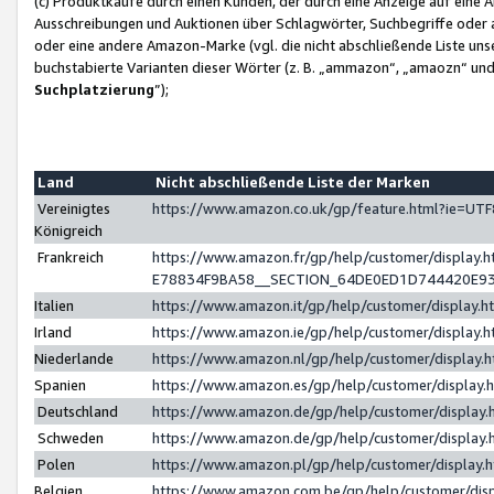
(c) Produktkäufe durch einen Kunden, der durch eine Anzeige auf eine 
Ausschreibungen und Auktionen über Schlagwörter, Suchbegriffe oder 
oder eine andere Amazon-Marke (vgl. die nicht abschließende Liste un
buchstabierte Varianten dieser Wörter (z. B. „ammazon“, „amaozn“ und „
Suchplatzierung
”);
Land
Nicht abschließende Liste der Marken
Vereinigtes
https://www.amazon.co.uk/gp/feature.html?ie=U
Königreich
Frankreich
https://www.amazon.fr/gp/help/customer/displa
E78834F9BA58__SECTION_64DE0ED1D744420E9
Italien
https://www.amazon.it/gp/help/customer/display
Irland
https://www.amazon.ie/gp/help/customer/displa
Niederlande
https://www.amazon.nl/gp/help/customer/display
Spanien
https://www.amazon.es/gp/help/customer/display
Deutschland
https://www.amazon.de/gp/help/customer/displa
Schweden
https://www.amazon.de/gp/help/customer/displa
Polen
https://www.amazon.pl/gp/help/customer/display
Belgien
https://www.amazon.com.be/gp/help/customer/d