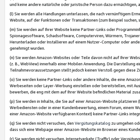
und keine andere natürliche oder juristische Person dazu ermächtigen, a
(l) Sie werden alle Handlungen unterlassen, die nach vernünftigem Erme
Website, auf der Funktionen oder Transaktionen (zum Beispiel suchen, s
(m) Sie werden auf Ihrer Website keine Partner-Links oder Programmin
Spionagesoftware, Schadsoftware, Computerviren, Würmern, Trojaner
Herunterladen oder Installieren auf einem Nutzer-Computer oder ande
genehmigt wurden.
(n) Sie werden Amazon-Websites oder Teile davon nicht auf Ihrer Websi
(z. B., WebView) innerhalb einer Mobilen Anwendung. Die Darstellung ein
Teilnahmevoraussetzungen stellt jedoch keinen Verstoß gegen diese Zif
(o) Sie werden keine Partner-Links oder andere Inhalte, die eine Am
Werbeseiten oder Layer-Werbung einstellen oder bereitstellen, mit Au
bewerben, die eng mit dem auf Ihrer Website befindlichen Material z
(p) Sie werden in Inhalte, die Sie auf einer Amazon-Website platzier
Werbediensten oder in einer Kundenbewertung, einem Forum, einem Wun
einer Amazon-Website verfügbaren Kontext) keine Partner-Links integr
(q) Sie werden nicht versuchen, den
Vergütungskatalog
zu umgehen oder
dass sich eine Webpage einer Amazon-Website im Browser eines Kunden 
(r) Sie werden nicht versuchen, Internetverkehr (Traffic) oder Vergü