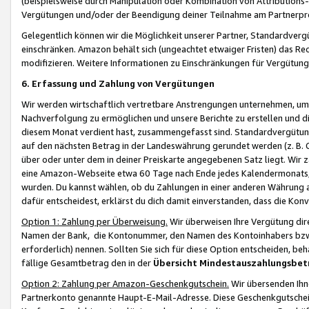
(beispielsweise durch Manipulation oder Kombination von Attributions-
Vergütungen und/oder der Beendigung deiner Teilnahme am Partnerp
Gelegentlich können wir die Möglichkeit unserer Partner, Standardv
einschränken. Amazon behält sich (ungeachtet etwaiger Fristen) das Re
modifizieren. Weitere Informationen zu Einschränkungen für Vergütung
6. Erfassung und Zahlung von Vergütungen
Wir werden wirtschaftlich vertretbare Anstrengungen unternehmen, um 
Nachverfolgung zu ermöglichen und unsere Berichte zu erstellen und di
diesem Monat verdient hast, zusammengefasst sind. Standardvergütung
auf den nächsten Betrag in der Landeswährung gerundet werden (z. B. C
über oder unter dem in deiner Preiskarte angegebenen Satz liegt. Wir
eine Amazon-Webseite etwa 60 Tage nach Ende jedes Kalendermonats, i
wurden. Du kannst wählen, ob du Zahlungen in einer anderen Währung
dafür entscheidest, erklärst du dich damit einverstanden, dass die K
Option 1: Zahlung per Überweisung.
Wir überweisen Ihre Vergütung dir
Namen der Bank, die Kontonummer, den Namen des Kontoinhabers bzw. a
erforderlich) nennen. Sollten Sie sich für diese Option entscheiden, be
fällige Gesamtbetrag den in der
Übersicht Mindestauszahlungsbet
Option 2: Zahlung per Amazon-Geschenkgutschein.
Wir übersenden Ihne
Partnerkonto genannte Haupt-E-Mail-Adresse. Diese Geschenkgutschei