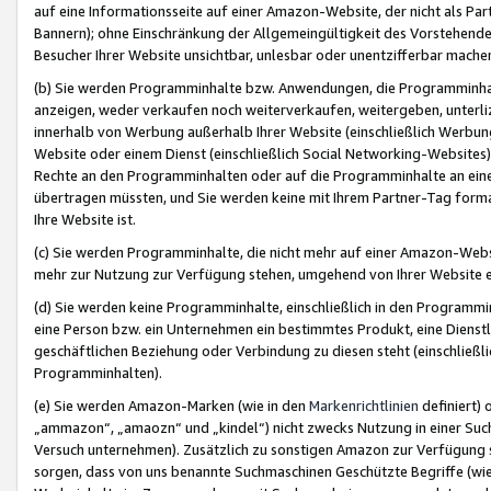
auf eine Informationsseite auf einer Amazon-Website, der nicht als Part
Bannern); ohne Einschränkung der Allgemeingültigkeit des Vorstehende
Besucher Ihrer Website unsichtbar, unlesbar oder unentzifferbar mache
(b) Sie werden Programminhalte bzw. Anwendungen, die Programminhalt
anzeigen, weder verkaufen noch weiterverkaufen, weitergeben, unterli
innerhalb von Werbung außerhalb Ihrer Website (einschließlich Werbun
Website oder einem Dienst (einschließlich Social Networking-Website
Rechte an den Programminhalten oder auf die Programminhalte an eine a
übertragen müssten, und Sie werden keine mit Ihrem Partner-Tag formati
Ihre Website ist.
(c) Sie werden Programminhalte, die nicht mehr auf einer Amazon-Websit
mehr zur Nutzung zur Verfügung stehen, umgehend von Ihrer Website e
(d) Sie werden keine Programminhalte, einschließlich in den Programmin
eine Person bzw. ein Unternehmen ein bestimmtes Produkt, eine Dienstle
geschäftlichen Beziehung oder Verbindung zu diesen steht (einschließli
Programminhalten).
(e) Sie werden Amazon-Marken (wie in den
Markenrichtlinien
definiert) 
„ammazon“, „amaozn“ und „kindel“) nicht zwecks Nutzung in einer Suc
Versuch unternehmen). Zusätzlich zu sonstigen Amazon zur Verfügung 
sorgen, dass von uns benannte Suchmaschinen Geschützte Begriffe (wie 