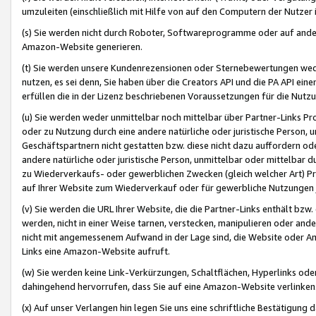
umzuleiten (einschließlich mit Hilfe von auf den Computern der Nutzer i
(s) Sie werden nicht durch Roboter, Softwareprogramme oder auf andere
Amazon-Website generieren.
(t) Sie werden unsere Kundenrezensionen oder Sternebewertungen wed
nutzen, es sei denn, Sie haben über die Creators API und die PA API e
erfüllen die in der Lizenz beschriebenen Voraussetzungen für die Nutzu
(u) Sie werden weder unmittelbar noch mittelbar über Partner-Links P
oder zu Nutzung durch eine andere natürliche oder juristische Person,
Geschäftspartnern nicht gestatten bzw. diese nicht dazu auffordern od
andere natürliche oder juristische Person, unmittelbar oder mittelbar
zu Wiederverkaufs- oder gewerblichen Zwecken (gleich welcher Art) 
auf Ihrer Website zum Wiederverkauf oder für gewerbliche Nutzungen 
(v) Sie werden die URL Ihrer Website, die die Partner-Links enthält b
werden, nicht in einer Weise tarnen, verstecken, manipulieren oder and
nicht mit angemessenem Aufwand in der Lage sind, die Website oder A
Links eine Amazon-Website aufruft.
(w) Sie werden keine Link-Verkürzungen, Schaltflächen, Hyperlinks ode
dahingehend hervorrufen, dass Sie auf eine Amazon-Website verlinken
(x) Auf unser Verlangen hin legen Sie uns eine schriftliche Bestätigung