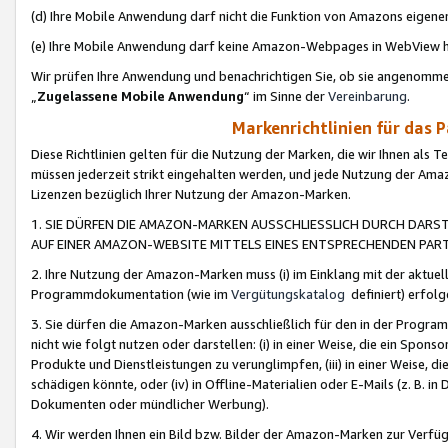
(d) Ihre Mobile Anwendung darf nicht die Funktion von Amazons eige
(e) Ihre Mobile Anwendung darf keine Amazon-Webpages in WebView 
Wir prüfen Ihre Anwendung und benachrichtigen Sie, ob sie angenomm
„
Zugelassene Mobile Anwendung
“ im Sinne der
Vereinbarung
.
Markenrichtlinien für das 
Diese Richtlinien gelten für die Nutzung der Marken, die wir Ihnen als 
müssen jederzeit strikt eingehalten werden, und jede Nutzung der Ama
Lizenzen bezüglich Ihrer Nutzung der Amazon-Marken.
1. SIE DÜRFEN DIE AMAZON-MARKEN AUSSCHLIESSLICH DURCH DARS
AUF EINER AMAZON-WEBSITE MITTELS EINES ENTSPRECHENDEN PART
2. Ihre Nutzung der Amazon-Marken muss (i) im Einklang mit der aktuells
Programmdokumentation (wie im
Vergütungskatalog
definiert) erfolg
3. Sie dürfen die Amazon-Marken ausschließlich für den in der Progr
nicht wie folgt nutzen oder darstellen: (i) in einer Weise, die ein Spo
Produkte und Dienstleistungen zu verunglimpfen, (iii) in einer Weise
schädigen könnte, oder (iv) in Offline-Materialien oder E-Mails (z. B.
Dokumenten oder mündlicher Werbung).
4. Wir werden Ihnen ein Bild bzw. Bilder der Amazon-Marken zur Verfüg