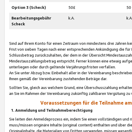
Option 3 (Scheck)
50£
50
Bearbeitungsgebühr
k.A.
k.A
Scheck
Sind auf Ihrem Konto für einen Zeitraum von mindestens drei Jahren kein
Frist von sieben Tagen nach einer entsprechenden Ankündigung die für
Schlussbetrag zurückzuhalten, der dem in der Übersicht Mindestausz
Mindestauszahlungsbetrag entspricht. Ferner können eine etwaig aufg
unterliegen oder durch geltende Verjährungsfristen verfallen.
An Sie unter Abzug bzw. Einbehalt aller in der Vereinbarung beschrieb
Ihnen gemäß der Vereinbarung zustehenden Beträge dar.
Sollten Sie, gleich aus welchem Grund, eine Überschusszahlung erhalte
an Sie im Rahmen der Vereinbarung zukünftig zahlbaren Vergütung zu 
Voraussetzungen für die Teilnahme a
1. Anmeldung und Teilnahmeberechtigung
Sie leiten den Anmeldeprozess ein, indem Sie einen vollständigen und 
muss/müssen originäre Inhalte (original content) enthalten und über d
Originalinhalte, die Materialien von Dritten verwenden, müssen wese