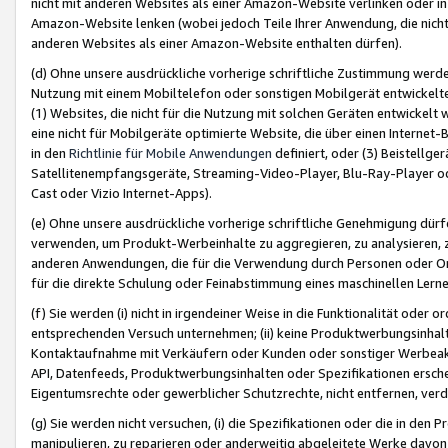
nicht mit anderen Websites als einer Amazon-Website verlinken oder i
Amazon-Website lenken (wobei jedoch Teile Ihrer Anwendung, die nich
anderen Websites als einer Amazon-Website enthalten dürfen).
(d) Ohne unsere ausdrückliche vorherige schriftliche Zustimmung werd
Nutzung mit einem Mobiltelefon oder sonstigen Mobilgerät entwickelt
(1) Websites, die nicht für die Nutzung mit solchen Geräten entwickelt
eine nicht für Mobilgeräte optimierte Website, die über einen Interne
in den
Richtlinie für Mobile Anwendungen
definiert, oder (3) Beistellge
Satellitenempfangsgeräte, Streaming-Video-Player, Blu-Ray-Player ode
Cast oder Vizio Internet-Apps).
(e) Ohne unsere ausdrückliche vorherige schriftliche Genehmigung dürfe
verwenden, um Produkt-Werbeinhalte zu aggregieren, zu analysieren, 
anderen Anwendungen, die für die Verwendung durch Personen oder Or
für die direkte Schulung oder Feinabstimmung eines maschinellen Lern
(f) Sie werden (i) nicht in irgendeiner Weise in die Funktionalität ode
entsprechenden Versuch unternehmen; (ii) keine Produktwerbungsinha
Kontaktaufnahme mit Verkäufern oder Kunden oder sonstiger Werbeaktiv
API, Datenfeeds, Produktwerbungsinhalten oder Spezifikationen erschei
Eigentumsrechte oder gewerblicher Schutzrechte, nicht entfernen, verd
(g) Sie werden nicht versuchen, (i) die Spezifikationen oder die in de
manipulieren, zu reparieren oder anderweitig abgeleitete Werke davon z