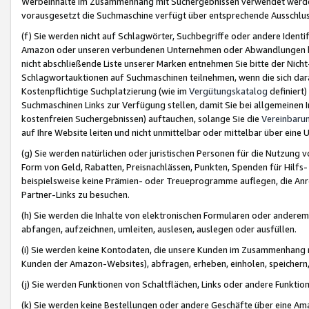
Werbeinhalte im Zusammenhang mit Suchergebnissen verwendet werden,
vorausgesetzt die Suchmaschine verfügt über entsprechende Ausschlu
(f) Sie werden nicht auf Schlagwörter, Suchbegriffe oder andere Ident
Amazon oder unseren verbundenen Unternehmen oder Abwandlungen bzw
nicht abschließende Liste unserer Marken entnehmen Sie bitte der Nich
Schlagwortauktionen auf Suchmaschinen teilnehmen, wenn die sich da
Kostenpflichtige Suchplatzierung (wie im
Vergütungskatalog
definiert
Suchmaschinen Links zur Verfügung stellen, damit Sie bei allgemeinen I
kostenfreien Suchergebnissen) auftauchen, solange Sie die
Vereinbaru
auf Ihre Website leiten und nicht unmittelbar oder mittelbar über eine
(g) Sie werden natürlichen oder juristischen Personen für die Nutzung 
Form von Geld, Rabatten, Preisnachlässen, Punkten, Spenden für Hilfs
beispielsweise keine Prämien- oder Treueprogramme auflegen, die Anrei
Partner-Links zu besuchen.
(h) Sie werden die Inhalte von elektronischen Formularen oder anderem M
abfangen, aufzeichnen, umleiten, auslesen, auslegen oder ausfüllen.
(i) Sie werden keine Kontodaten, die unsere Kunden im Zusammenhang 
Kunden der Amazon-Websites), abfragen, erheben, einholen, speichern,
(j) Sie werden Funktionen von Schaltflächen, Links oder andere Funkti
(k) Sie werden keine Bestellungen oder andere Geschäfte über eine Ama