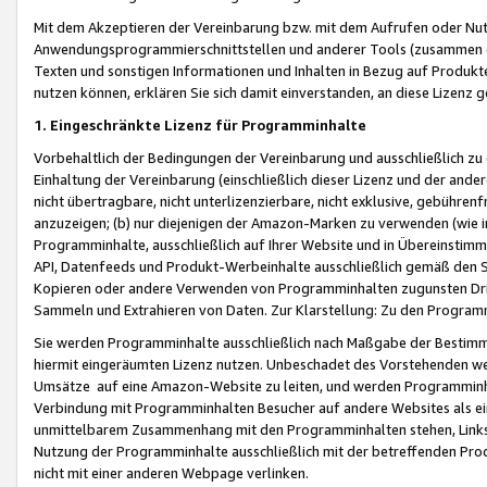
Mit dem Akzeptieren der Vereinbarung bzw. mit dem Aufrufen oder Nutz
Anwendungsprogrammierschnittstellen und anderer Tools (zusammen die
Texten und sonstigen Informationen und Inhalten in Bezug auf Produkte
nutzen können, erklären Sie sich damit einverstanden, an diese Lizenz 
1. Eingeschränkte Lizenz für Programminhalte
Vorbehaltlich der Bedingungen der Vereinbarung und ausschließlich z
Einhaltung der Vereinbarung (einschließlich dieser Lizenz und der ande
nicht übertragbare, nicht unterlizenzierbare, nicht exklusive, gebühren
anzuzeigen; (b) nur diejenigen der Amazon-Marken zu verwenden (wie in 
Programminhalte, ausschließlich auf Ihrer Website und in Übereinstimmu
API, Datenfeeds und Produkt-Werbeinhalte ausschließlich gemäß den Spe
Kopieren oder andere Verwenden von Programminhalten zugunsten Dri
Sammeln und Extrahieren von Daten. Zur Klarstellung: Zu den Program
Sie werden Programminhalte ausschließlich nach Maßgabe der Besti
hiermit eingeräumten Lizenz nutzen. Unbeschadet des Vorstehenden we
Umsätze auf eine Amazon-Website zu leiten, und werden Programminhal
Verbindung mit Programminhalten Besucher auf andere Websites als ein
unmittelbarem Zusammenhang mit den Programminhalten stehen, Links z
Nutzung der Programminhalte ausschließlich mit der betreffenden Pr
nicht mit einer anderen Webpage verlinken.