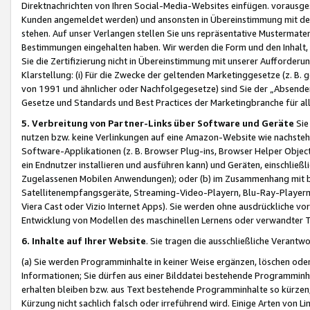
Direktnachrichten von Ihren Social-Media-Websites einfügen. vorausg
Kunden angemeldet werden) und ansonsten in Übereinstimmung mit der
stehen. Auf unser Verlangen stellen Sie uns repräsentative Mustermater
Bestimmungen eingehalten haben. Wir werden die Form und den Inhalt, di
Sie die Zertifizierung nicht in Übereinstimmung mit unserer Aufforderu
Klarstellung: (i) Für die Zwecke der geltenden Marketinggesetze (z. 
von 1991 und ähnlicher oder Nachfolgegesetze) sind Sie der „Absender“ j
Gesetze und Standards und Best Practices der Marketingbranche für 
5. Verbreitung von Partner-Links über Software und Geräte
Sie
nutzen bzw. keine Verlinkungen auf eine Amazon-Website wie nachsteh
Software-Applikationen (z. B. Browser Plug-ins, Browser Helper Objec
ein Endnutzer installieren und ausführen kann) und Geräten, einschlie
Zugelassenen Mobilen Anwendungen); oder (b) im Zusammenhang mit bzw.
Satellitenempfangsgeräte, Streaming-Video-Playern, Blu-Ray-Playern 
Viera Cast oder Vizio Internet Apps). Sie werden ohne ausdrückliche v
Entwicklung von Modellen des maschinellen Lernens oder verwandter 
6. Inhalte auf Ihrer Website
. Sie tragen die ausschließliche Verantwo
(a) Sie werden Programminhalte in keiner Weise ergänzen, löschen oder
Informationen; Sie dürfen aus einer Bilddatei bestehende Programminhal
erhalten bleiben bzw. aus Text bestehende Programminhalte so kürzen, 
Kürzung nicht sachlich falsch oder irreführend wird. Einige Arten von L