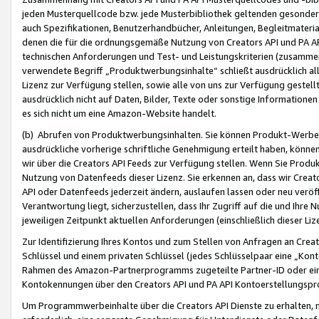
jeden Musterquellcode bzw. jede Musterbibliothek geltenden gesonder
auch Spezifikationen, Benutzerhandbücher, Anleitungen, Begleitmaterial
denen die für die ordnungsgemäße Nutzung von Creators API und PA A
technischen Anforderungen und Test- und Leistungskriterien (zusammen
verwendete Begriff „Produktwerbungsinhalte“ schließt ausdrücklich al
Lizenz zur Verfügung stellen, sowie alle von uns zur Verfügung gestel
ausdrücklich nicht auf Daten, Bilder, Texte oder sonstige Informatione
es sich nicht um eine Amazon-Website handelt.
(b) Abrufen von Produktwerbungsinhalten. Sie können Produkt-Werbein
ausdrückliche vorherige schriftliche Genehmigung erteilt haben, könn
wir über die Creators API Feeds zur Verfügung stellen. Wenn Sie Produk
Nutzung von Datenfeeds dieser Lizenz. Sie erkennen an, dass wir Creat
API oder Datenfeeds jederzeit ändern, auslaufen lassen oder neu veröffe
Verantwortung liegt, sicherzustellen, dass Ihr Zugriff auf die und Ihr
jeweiligen Zeitpunkt aktuellen Anforderungen (einschließlich dieser Liz
Zur Identifizierung Ihres Kontos und zum Stellen von Anfragen an Crea
Schlüssel und einem privaten Schlüssel (jedes Schlüsselpaar eine „Kon
Rahmen des Amazon-Partnerprogramms zugeteilte Partner-ID oder ein
Kontokennungen über den Creators API und PA API Kontoerstellungspro
Um Programmwerbeinhalte über die Creators API Dienste zu erhalten, m