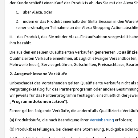
der Kunde schließt einen Kauf des Produkts ab, das Sie mit der Alexa 
C. über Alexa, oder
D. indem er das Produkt innerhalb der Skills Session in den Waren
seiner erstmaligen Teilnahme an der Alexa Shopping Action abschlie
iii. das Produkt, das Sie mit der Alexa-Einkaufsaktion vorgestellt ha
ihm bezahlt.
Die aus den einzelnen Qualifizierten Verkäufen generierten „
Qualifizi
Qualifizierten Verkäufe einnehmen, abzüglich etwaiger Versandkosten
Mehrwertsteuer), Servicegebühren, Gutschriften, Preisnachlässe, Bear
2. Ausgeschlossene Verkäufe
Unbeschadet des Vorstehenden gelten Qualifizierte Verkäufe nicht als
Vergütungskatalog für das Partnerprogramm oder andere Bestimmungen,
wir jeweils für das Partnerprogramm festlegen, einschließlich der jewe
„
Programmdokumentation
“).
Ferner gelten folgende Verkäufe, die andernfalls Qualifizierte Verkä
(a) Produktkäufe, die nach Beendigung Ihrer
Vereinbarung
erfolgen;
(b) Produktbestellungen, bei denen eine Stornierung, Rückgabe oder R