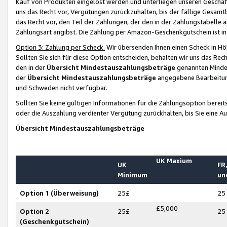
Kauf von Produkten eingelöst werden und unterliegen unseren Geschäf
uns das Recht vor, Vergütungen zurückzuhalten, bis der fällige Gesamt
das Recht vor, den Teil der Zahlungen, der den in der Zahlungstabelle 
Zahlungsart angibst. Die Zahlung per Amazon-Geschenkgutschein ist in
Option 3: Zahlung per Scheck.
Wir übersenden Ihnen einen Scheck in Höh
Sollten Sie sich für diese Option entscheiden, behalten wir uns das Rec
den in der
Übersicht Mindestauszahlungsbeträge
genannten Mindest
der
Übersicht Mindestauszahlungsbeträge
angegebene Bearbeitung
und Schweden nicht verfügbar.
Sollten Sie keine gültigen Informationen für die Zahlungsoption bereit
oder die Auszahlung verdienter Vergütung zurückhalten, bis Sie eine A
Übersicht Mindestauszahlungsbeträge
UK Maxium
UK
FR,
Minimum
un
Option 1 (Überweisung)
25£
25
£5,000
Option 2
25£
25
(Geschenkgutschein)