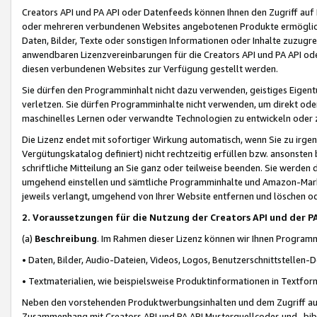
Creators API und PA API oder Datenfeeds können Ihnen den Zugriff auf D
oder mehreren verbundenen Websites angebotenen Produkte ermögliche
Daten, Bilder, Texte oder sonstigen Informationen oder Inhalte zuzugre
anwendbaren Lizenzvereinbarungen für die Creators API und PA API od
diesen verbundenen Websites zur Verfügung gestellt werden.
Sie dürfen den Programminhalt nicht dazu verwenden, geistiges Eigent
verletzen. Sie dürfen Programminhalte nicht verwenden, um direkt ode
maschinelles Lernen oder verwandte Technologien zu entwickeln oder zu
Die Lizenz endet mit sofortiger Wirkung automatisch, wenn Sie zu irg
Vergütungskatalog definiert) nicht rechtzeitig erfüllen bzw. ansonsten
schriftliche Mitteilung an Sie ganz oder teilweise beenden. Sie werden
umgehend einstellen und sämtliche Programminhalte und Amazon-Marke
jeweils verlangt, umgehend von Ihrer Website entfernen und löschen od
2. Voraussetzungen für die Nutzung der Creators API und der P
(a)
Beschreibung
. Im Rahmen dieser Lizenz können wir Ihnen Programmi
• Daten, Bilder, Audio-Dateien, Videos, Logos, Benutzerschnittstellen-
• Textmaterialien, wie beispielsweise Produktinformationen in Textfor
Neben den vorstehenden Produktwerbungsinhalten und dem Zugriff auf 
Zusammenhang mit Creators API und PA API Musterquellcodes und -bibli