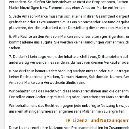
verändern. So dürfen Sie beispielsweise nicht die Proportionen, Farb
Marke hinzufügen bzw. Elemente aus einer Amazon-Marke entfernen.
5. Jede Amazon-Marke muss für sich alleine in ihrer Gesamtheit darge
grafischen oder Textelementen muss ein hinreichender Abstand gegebe
platzieren, der die Lesbarkeit oder Darstellung dieser Amazon-Marke b
6. Alle Rechte an den Amazon-Marken sind unser alleiniges Eigentum, 
kommt alleine uns zugute. Sie werden keine Handlungen vornehmen, 
stehen.
7. Du darfst kein Logo von, oder Inhalte erstellt von,
Drittanbietern au
anderweitig verwenden, es sei denn, du hast von diesem Verkäufer oder
8. Sie dürfen in keiner Rechtsordnung Marken nutzen oder zur Eintragu
keiner Rechtsordnung Marken, Domain-Namen, Subdomain-Namen, Benu
Amazon-Marke zum Verwechseln ähnlich sind.
Wir behalten uns das Recht vor, diese Markenrichtlinien und die gene
Einstellen einer Änderungsmitteilung oder überarbeiteter Markenricht
Wir behalten uns das Recht vor, gegen jede unbefugte Nutzung bzw. jede 
unserem alleinigen Ermessen angemessene Maßnahmen zu ergreifen.
IP-Lizenz- und Nutzungsan
Diese Lizenz regelt Ihre Nutzung von Programminhalten im Zusammen