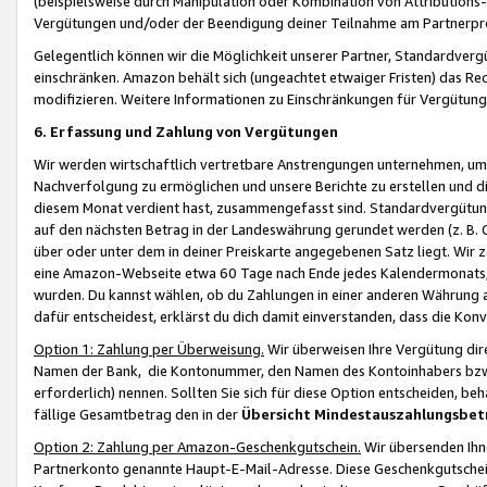
(beispielsweise durch Manipulation oder Kombination von Attributions-
Vergütungen und/oder der Beendigung deiner Teilnahme am Partnerp
Gelegentlich können wir die Möglichkeit unserer Partner, Standardv
einschränken. Amazon behält sich (ungeachtet etwaiger Fristen) das Re
modifizieren. Weitere Informationen zu Einschränkungen für Vergütung
6. Erfassung und Zahlung von Vergütungen
Wir werden wirtschaftlich vertretbare Anstrengungen unternehmen, um 
Nachverfolgung zu ermöglichen und unsere Berichte zu erstellen und di
diesem Monat verdient hast, zusammengefasst sind. Standardvergütung
auf den nächsten Betrag in der Landeswährung gerundet werden (z. B. C
über oder unter dem in deiner Preiskarte angegebenen Satz liegt. Wir
eine Amazon-Webseite etwa 60 Tage nach Ende jedes Kalendermonats, i
wurden. Du kannst wählen, ob du Zahlungen in einer anderen Währung
dafür entscheidest, erklärst du dich damit einverstanden, dass die K
Option 1: Zahlung per Überweisung.
Wir überweisen Ihre Vergütung dir
Namen der Bank, die Kontonummer, den Namen des Kontoinhabers bzw. a
erforderlich) nennen. Sollten Sie sich für diese Option entscheiden, be
fällige Gesamtbetrag den in der
Übersicht Mindestauszahlungsbet
Option 2: Zahlung per Amazon-Geschenkgutschein.
Wir übersenden Ihne
Partnerkonto genannte Haupt-E-Mail-Adresse. Diese Geschenkgutschei