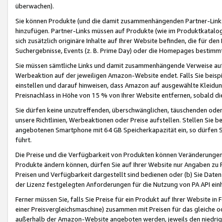
überwachen).
Sie können Produkte (und die damit zusammenhängenden Partner-Links)
hinzufügen. Partner-Links müssen auf Produkte (wie im Produktkatalog de
sich zusätzlich originäre Inhalte auf Ihrer Website befinden, die für 
Suchergebnisse, Events (z. B. Prime Day) oder die Homepages bestimmte
Sie müssen sämtliche Links und damit zusammenhängende Verweise auf z
Werbeaktion auf der jeweiligen Amazon-Website endet. Falls Sie beisp
einstellen und darauf hinweisen, dass Amazon auf ausgewählte Kleidun
Preisnachlass in Höhe von 15 % von Ihrer Website entfernen, sobald di
Sie dürfen keine unzutreffenden, überschwänglichen, täuschenden od
unsere Richtlinien, Werbeaktionen oder Preise aufstellen. Stellen Sie 
angebotenen Smartphone mit 64 GB Speicherkapazität ein, so dürfen S
führt.
Die Preise und die Verfügbarkeit von Produkten können Veränderungen 
Produkte ändern können, dürfen Sie auf Ihrer Website nur Angaben zu P
Preisen und Verfügbarkeit dargestellt sind bedienen oder (b) Sie Daten
der Lizenz festgelegten Anforderungen für die Nutzung von PA API einh
Ferner müssen Sie, falls Sie Preise für ein Produkt auf Ihrer Website in 
einer Preisvergleichsmaschine) zusammen mit Preisen für das gleiche o
außerhalb der Amazon-Website angeboten werden, jeweils den niedrigst