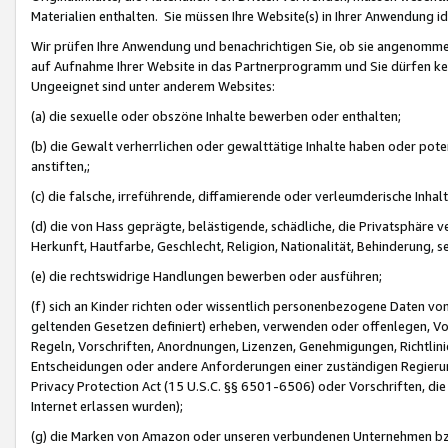
Materialien enthalten. Sie müssen Ihre Website(s) in Ihrer Anwendung ide
Wir prüfen Ihre Anwendung und benachrichtigen Sie, ob sie angenommen
auf Aufnahme Ihrer Website in das Partnerprogramm und Sie dürfen kei
Ungeeignet sind unter anderem Websites:
(a) die sexuelle oder obszöne Inhalte bewerben oder enthalten;
(b) die Gewalt verherrlichen oder gewalttätige Inhalte haben oder pot
anstiften,;
(c) die falsche, irreführende, diffamierende oder verleumderische Inha
(d) die von Hass geprägte, belästigende, schädliche, die Privatsphäre v
Herkunft, Hautfarbe, Geschlecht, Religion, Nationalität, Behinderung, 
(e) die rechtswidrige Handlungen bewerben oder ausführen;
(f) sich an Kinder richten oder wissentlich personenbezogene Daten vo
geltenden Gesetzen definiert) erheben, verwenden oder offenlegen, Vo
Regeln, Vorschriften, Anordnungen, Lizenzen, Genehmigungen, Richtlini
Entscheidungen oder andere Anforderungen einer zuständigen Regierung
Privacy Protection Act (15 U.S.C. §§ 6501-6506) oder Vorschriften, di
Internet erlassen wurden);
(g) die Marken von Amazon oder unseren verbundenen Unternehmen b