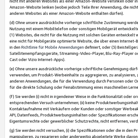
nicht mit anderen Websites als einer Amazon-Website verlinken oder i
Amazon-Website lenken (wobei jedoch Teile Ihrer Anwendung, die nich
anderen Websites als einer Amazon-Website enthalten dürfen).
(d) Ohne unsere ausdrückliche vorherige schriftliche Zustimmung werd
Nutzung mit einem Mobiltelefon oder sonstigen Mobilgerät entwickelt
(1) Websites, die nicht für die Nutzung mit solchen Geräten entwickelt
eine nicht für Mobilgeräte optimierte Website, die über einen Interne
in den
Richtlinie für Mobile Anwendungen
definiert, oder (3) Beistellge
Satellitenempfangsgeräte, Streaming-Video-Player, Blu-Ray-Player ode
Cast oder Vizio Internet-Apps).
(e) Ohne unsere ausdrückliche vorherige schriftliche Genehmigung dürfe
verwenden, um Produkt-Werbeinhalte zu aggregieren, zu analysieren, 
anderen Anwendungen, die für die Verwendung durch Personen oder Or
für die direkte Schulung oder Feinabstimmung eines maschinellen Lern
(f) Sie werden (i) nicht in irgendeiner Weise in die Funktionalität ode
entsprechenden Versuch unternehmen; (ii) keine Produktwerbungsinha
Kontaktaufnahme mit Verkäufern oder Kunden oder sonstiger Werbeaktiv
API, Datenfeeds, Produktwerbungsinhalten oder Spezifikationen erschei
Eigentumsrechte oder gewerblicher Schutzrechte, nicht entfernen, verd
(g) Sie werden nicht versuchen, (i) die Spezifikationen oder die in de
manipulieren, zu reparieren oder anderweitig abgeleitete Werke davon z