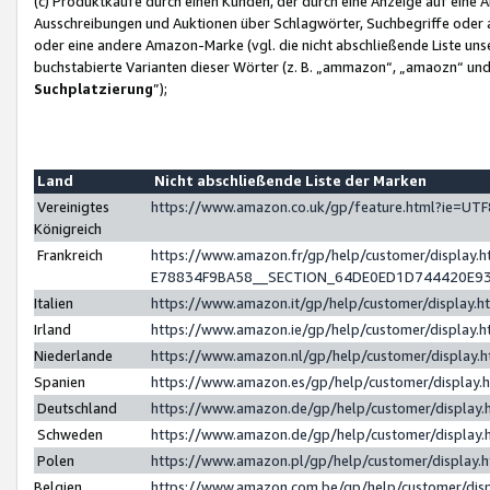
(c) Produktkäufe durch einen Kunden, der durch eine Anzeige auf eine 
Ausschreibungen und Auktionen über Schlagwörter, Suchbegriffe oder 
oder eine andere Amazon-Marke (vgl. die nicht abschließende Liste un
buchstabierte Varianten dieser Wörter (z. B. „ammazon“, „amaozn“ und „
Suchplatzierung
”);
Land
Nicht abschließende Liste der Marken
Vereinigtes
https://www.amazon.co.uk/gp/feature.html?ie=U
Königreich
Frankreich
https://www.amazon.fr/gp/help/customer/displa
E78834F9BA58__SECTION_64DE0ED1D744420E9
Italien
https://www.amazon.it/gp/help/customer/display
Irland
https://www.amazon.ie/gp/help/customer/displa
Niederlande
https://www.amazon.nl/gp/help/customer/display
Spanien
https://www.amazon.es/gp/help/customer/display
Deutschland
https://www.amazon.de/gp/help/customer/displa
Schweden
https://www.amazon.de/gp/help/customer/displa
Polen
https://www.amazon.pl/gp/help/customer/display
Belgien
https://www.amazon.com.be/gp/help/customer/d