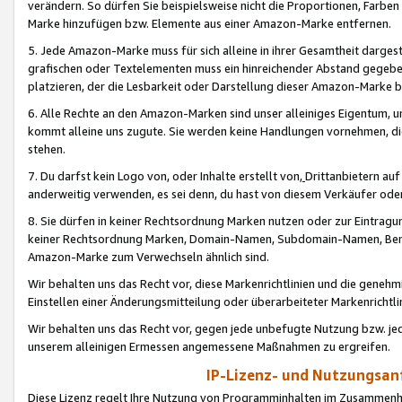
verändern. So dürfen Sie beispielsweise nicht die Proportionen, Farb
Marke hinzufügen bzw. Elemente aus einer Amazon-Marke entfernen.
5. Jede Amazon-Marke muss für sich alleine in ihrer Gesamtheit darge
grafischen oder Textelementen muss ein hinreichender Abstand gegebe
platzieren, der die Lesbarkeit oder Darstellung dieser Amazon-Marke b
6. Alle Rechte an den Amazon-Marken sind unser alleiniges Eigentum, 
kommt alleine uns zugute. Sie werden keine Handlungen vornehmen, 
stehen.
7. Du darfst kein Logo von, oder Inhalte erstellt von,
Drittanbietern au
anderweitig verwenden, es sei denn, du hast von diesem Verkäufer oder
8. Sie dürfen in keiner Rechtsordnung Marken nutzen oder zur Eintragu
keiner Rechtsordnung Marken, Domain-Namen, Subdomain-Namen, Benu
Amazon-Marke zum Verwechseln ähnlich sind.
Wir behalten uns das Recht vor, diese Markenrichtlinien und die gene
Einstellen einer Änderungsmitteilung oder überarbeiteter Markenricht
Wir behalten uns das Recht vor, gegen jede unbefugte Nutzung bzw. jede 
unserem alleinigen Ermessen angemessene Maßnahmen zu ergreifen.
IP-Lizenz- und Nutzungsan
Diese Lizenz regelt Ihre Nutzung von Programminhalten im Zusammen