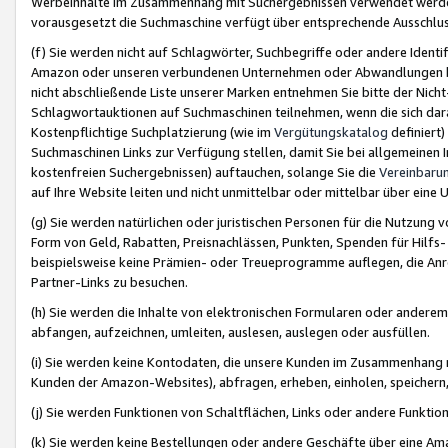
Werbeinhalte im Zusammenhang mit Suchergebnissen verwendet werden,
vorausgesetzt die Suchmaschine verfügt über entsprechende Ausschlu
(f) Sie werden nicht auf Schlagwörter, Suchbegriffe oder andere Ident
Amazon oder unseren verbundenen Unternehmen oder Abwandlungen bzw
nicht abschließende Liste unserer Marken entnehmen Sie bitte der Nich
Schlagwortauktionen auf Suchmaschinen teilnehmen, wenn die sich da
Kostenpflichtige Suchplatzierung (wie im
Vergütungskatalog
definiert
Suchmaschinen Links zur Verfügung stellen, damit Sie bei allgemeinen I
kostenfreien Suchergebnissen) auftauchen, solange Sie die
Vereinbaru
auf Ihre Website leiten und nicht unmittelbar oder mittelbar über eine
(g) Sie werden natürlichen oder juristischen Personen für die Nutzung 
Form von Geld, Rabatten, Preisnachlässen, Punkten, Spenden für Hilfs
beispielsweise keine Prämien- oder Treueprogramme auflegen, die Anrei
Partner-Links zu besuchen.
(h) Sie werden die Inhalte von elektronischen Formularen oder anderem M
abfangen, aufzeichnen, umleiten, auslesen, auslegen oder ausfüllen.
(i) Sie werden keine Kontodaten, die unsere Kunden im Zusammenhang 
Kunden der Amazon-Websites), abfragen, erheben, einholen, speichern,
(j) Sie werden Funktionen von Schaltflächen, Links oder andere Funkti
(k) Sie werden keine Bestellungen oder andere Geschäfte über eine Ama