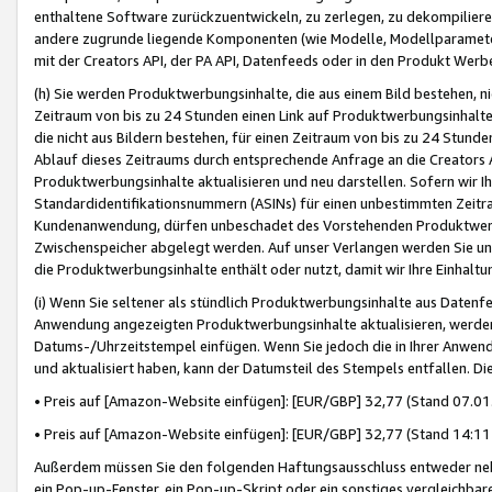
enthaltene Software zurückzuentwickeln, zu zerlegen, zu dekompilier
andere zugrunde liegende Komponenten (wie Modelle, Modellparameter
mit der Creators API, der PA API, Datenfeeds oder in den Produkt Werb
(h) Sie werden Produktwerbungsinhalte, die aus einem Bild bestehen, ni
Zeitraum von bis zu 24 Stunden einen Link auf Produktwerbungsinhalte
die nicht aus Bildern bestehen, für einen Zeitraum von bis zu 24 Stund
Ablauf dieses Zeitraums durch entsprechende Anfrage an die Creators 
Produktwerbungsinhalte aktualisieren und neu darstellen. Sofern wir Ih
Standardidentifikationsnummern (ASINs) für einen unbestimmten Zeitra
Kundenanwendung, dürfen unbeschadet des Vorstehenden Produktwerbu
Zwischenspeicher abgelegt werden. Auf unser Verlangen werden Sie un
die Produktwerbungsinhalte enthält oder nutzt, damit wir Ihre Einhalt
(i) Wenn Sie seltener als stündlich Produktwerbungsinhalte aus Datenfe
Anwendung angezeigten Produktwerbungsinhalte aktualisieren, werden 
Datums-/Uhrzeitstempel einfügen. Wenn Sie jedoch die in Ihrer Anwe
und aktualisiert haben, kann der Datumsteil des Stempels entfallen. Dies
• Preis auf [Amazon-Website einfügen]: [EUR/GBP] 32,77 (Stand 07.01.
• Preis auf [Amazon-Website einfügen]: [EUR/GBP] 32,77 (Stand 14:11 
Außerdem müssen Sie den folgenden Haftungsausschluss entweder neb
ein Pop-up-Fenster, ein Pop-up-Skript oder ein sonstiges vergleichba