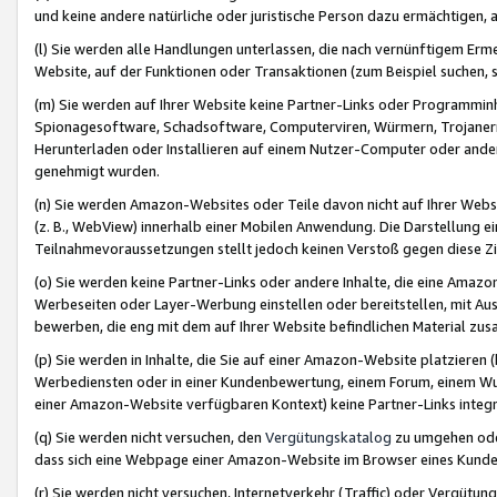
und keine andere natürliche oder juristische Person dazu ermächtigen, a
(l) Sie werden alle Handlungen unterlassen, die nach vernünftigem Erme
Website, auf der Funktionen oder Transaktionen (zum Beispiel suchen, s
(m) Sie werden auf Ihrer Website keine Partner-Links oder Programmin
Spionagesoftware, Schadsoftware, Computerviren, Würmern, Trojaner
Herunterladen oder Installieren auf einem Nutzer-Computer oder ande
genehmigt wurden.
(n) Sie werden Amazon-Websites oder Teile davon nicht auf Ihrer Websi
(z. B., WebView) innerhalb einer Mobilen Anwendung. Die Darstellung ein
Teilnahmevoraussetzungen stellt jedoch keinen Verstoß gegen diese Zif
(o) Sie werden keine Partner-Links oder andere Inhalte, die eine Am
Werbeseiten oder Layer-Werbung einstellen oder bereitstellen, mit Au
bewerben, die eng mit dem auf Ihrer Website befindlichen Material z
(p) Sie werden in Inhalte, die Sie auf einer Amazon-Website platzier
Werbediensten oder in einer Kundenbewertung, einem Forum, einem Wun
einer Amazon-Website verfügbaren Kontext) keine Partner-Links integr
(q) Sie werden nicht versuchen, den
Vergütungskatalog
zu umgehen oder
dass sich eine Webpage einer Amazon-Website im Browser eines Kunden 
(r) Sie werden nicht versuchen, Internetverkehr (Traffic) oder Vergü