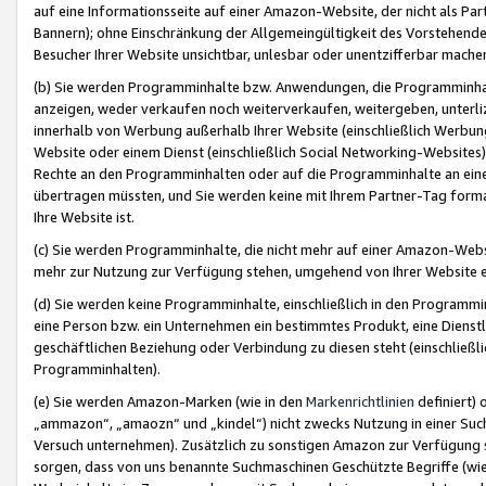
auf eine Informationsseite auf einer Amazon-Website, der nicht als Part
Bannern); ohne Einschränkung der Allgemeingültigkeit des Vorstehende
Besucher Ihrer Website unsichtbar, unlesbar oder unentzifferbar mache
(b) Sie werden Programminhalte bzw. Anwendungen, die Programminhalt
anzeigen, weder verkaufen noch weiterverkaufen, weitergeben, unterli
innerhalb von Werbung außerhalb Ihrer Website (einschließlich Werbun
Website oder einem Dienst (einschließlich Social Networking-Website
Rechte an den Programminhalten oder auf die Programminhalte an eine a
übertragen müssten, und Sie werden keine mit Ihrem Partner-Tag formati
Ihre Website ist.
(c) Sie werden Programminhalte, die nicht mehr auf einer Amazon-Websit
mehr zur Nutzung zur Verfügung stehen, umgehend von Ihrer Website e
(d) Sie werden keine Programminhalte, einschließlich in den Programmin
eine Person bzw. ein Unternehmen ein bestimmtes Produkt, eine Dienstle
geschäftlichen Beziehung oder Verbindung zu diesen steht (einschließli
Programminhalten).
(e) Sie werden Amazon-Marken (wie in den
Markenrichtlinien
definiert) 
„ammazon“, „amaozn“ und „kindel“) nicht zwecks Nutzung in einer Suc
Versuch unternehmen). Zusätzlich zu sonstigen Amazon zur Verfügung 
sorgen, dass von uns benannte Suchmaschinen Geschützte Begriffe (wie 