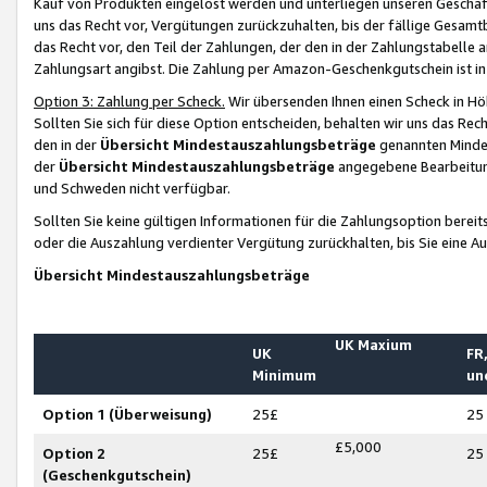
Kauf von Produkten eingelöst werden und unterliegen unseren Geschäf
uns das Recht vor, Vergütungen zurückzuhalten, bis der fällige Gesamt
das Recht vor, den Teil der Zahlungen, der den in der Zahlungstabelle 
Zahlungsart angibst. Die Zahlung per Amazon-Geschenkgutschein ist in
Option 3: Zahlung per Scheck.
Wir übersenden Ihnen einen Scheck in Höh
Sollten Sie sich für diese Option entscheiden, behalten wir uns das Rec
den in der
Übersicht Mindestauszahlungsbeträge
genannten Mindest
der
Übersicht Mindestauszahlungsbeträge
angegebene Bearbeitung
und Schweden nicht verfügbar.
Sollten Sie keine gültigen Informationen für die Zahlungsoption bereit
oder die Auszahlung verdienter Vergütung zurückhalten, bis Sie eine A
Übersicht Mindestauszahlungsbeträge
UK Maxium
UK
FR,
Minimum
un
Option 1 (Überweisung)
25£
25
£5,000
Option 2
25£
25
(Geschenkgutschein)