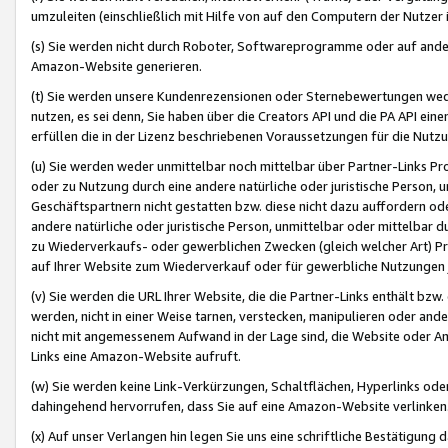
umzuleiten (einschließlich mit Hilfe von auf den Computern der Nutzer i
(s) Sie werden nicht durch Roboter, Softwareprogramme oder auf andere
Amazon-Website generieren.
(t) Sie werden unsere Kundenrezensionen oder Sternebewertungen wed
nutzen, es sei denn, Sie haben über die Creators API und die PA API e
erfüllen die in der Lizenz beschriebenen Voraussetzungen für die Nutzu
(u) Sie werden weder unmittelbar noch mittelbar über Partner-Links P
oder zu Nutzung durch eine andere natürliche oder juristische Person,
Geschäftspartnern nicht gestatten bzw. diese nicht dazu auffordern od
andere natürliche oder juristische Person, unmittelbar oder mittelbar
zu Wiederverkaufs- oder gewerblichen Zwecken (gleich welcher Art) 
auf Ihrer Website zum Wiederverkauf oder für gewerbliche Nutzungen 
(v) Sie werden die URL Ihrer Website, die die Partner-Links enthält b
werden, nicht in einer Weise tarnen, verstecken, manipulieren oder and
nicht mit angemessenem Aufwand in der Lage sind, die Website oder A
Links eine Amazon-Website aufruft.
(w) Sie werden keine Link-Verkürzungen, Schaltflächen, Hyperlinks ode
dahingehend hervorrufen, dass Sie auf eine Amazon-Website verlinken
(x) Auf unser Verlangen hin legen Sie uns eine schriftliche Bestätigung