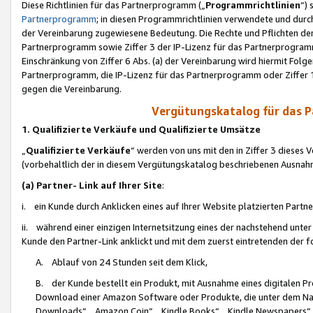
Diese Richtlinien für das Partnerprogramm („
Programmrichtlinien
“)
Partnerprogramm
; in diesen Programmrichtlinien verwendete und durch
der Vereinbarung zugewiesene Bedeutung. Die Rechte und Pflichten de
Partnerprogramm sowie Ziffer 3 der IP-Lizenz für das Partnerprogram
Einschränkung von Ziffer 6 Abs. (a) der Vereinbarung wird hiermit Fol
Partnerprogramm, die IP-Lizenz für das Partnerprogramm oder Ziffer 1
gegen die Vereinbarung.
Vergütungskatalog für das 
1. Qualifizierte Verkäufe und Qualifizierte Umsätze
„
Qualifizierte Verkäufe
“ werden von uns mit den in Ziffer 3 diese
(vorbehaltlich der in diesem Vergütungskatalog beschriebenen Ausnah
(a) Partner- Link auf Ihrer Site
:
i. ein Kunde durch Anklicken eines auf Ihrer Website platzierten Part
ii. während einer einzigen Internetsitzung eines der nachstehend unter (i)
Kunde den Partner-Link anklickt und mit dem zuerst eintretenden der f
A. Ablauf von 24 Stunden seit dem Klick,
B. der Kunde bestellt ein Produkt, mit Ausnahme eines digitalen P
Download einer Amazon Software oder Produkte, die unter dem N
Downloads“, „Amazon Coin“, „Kindle Books“, „Kindle Newspapers“, „