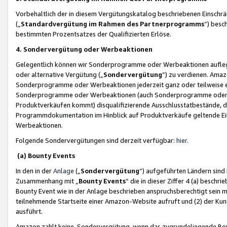
Vorbehaltlich der in diesem Vergütungskatalog beschriebenen Einschr
(„
Standardvergütung im Rahmen des Partnerprogramms
“) besc
bestimmten Prozentsatzes der Qualifizierten Erlöse.
4. Sondervergütung oder Werbeaktionen
Gelegentlich können wir Sonderprogramme oder Werbeaktionen auflegen,
oder alternative Vergütung („
Sondervergütung
”) zu verdienen. Amazo
Sonderprogramme oder Werbeaktionen jederzeit ganz oder teilweise einz
Sonderprogramme oder Werbeaktionen (auch Sonderprogramme oder We
Produktverkäufen kommt) disqualifizierende Ausschlusstatbestände, di
Programmdokumentation im Hinblick auf Produktverkäufe geltende E
Werbeaktionen.
Folgende Sondervergütungen sind derzeit verfügbar:
hier
.
(a) Bounty Events
In den in der
Anlage
(„
Sondervergütung
“) aufgeführten Ländern sind
Zusammenhang mit „
Bounty Events
“ die in dieser Ziffer 4 (a) besch
Bounty Event wie in der Anlage beschrieben anspruchsberechtigt sein mu
teilnehmende Startseite einer Amazon-Website aufruft und (2) der Kun
ausführt.
Amazon zahlt keine Sondervergütung, wenn das zugrundeliegende Boun