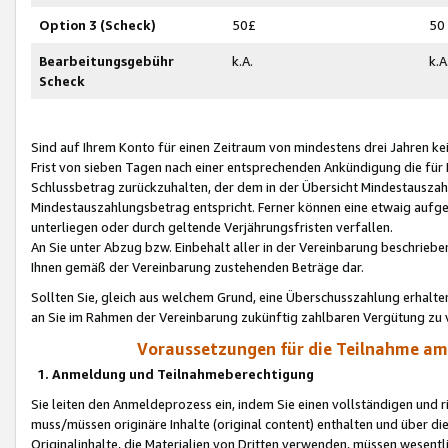
Option 3 (Scheck)
50£
50
Bearbeitungsgebühr
k.A.
k.A
Scheck
Sind auf Ihrem Konto für einen Zeitraum von mindestens drei Jahren kein
Frist von sieben Tagen nach einer entsprechenden Ankündigung die für
Schlussbetrag zurückzuhalten, der dem in der Übersicht Mindestausz
Mindestauszahlungsbetrag entspricht. Ferner können eine etwaig aufg
unterliegen oder durch geltende Verjährungsfristen verfallen.
An Sie unter Abzug bzw. Einbehalt aller in der Vereinbarung beschrieb
Ihnen gemäß der Vereinbarung zustehenden Beträge dar.
Sollten Sie, gleich aus welchem Grund, eine Überschusszahlung erhalte
an Sie im Rahmen der Vereinbarung zukünftig zahlbaren Vergütung zu 
Voraussetzungen für die Teilnahme a
1. Anmeldung und Teilnahmeberechtigung
Sie leiten den Anmeldeprozess ein, indem Sie einen vollständigen und 
muss/müssen originäre Inhalte (original content) enthalten und über d
Originalinhalte, die Materialien von Dritten verwenden, müssen wese