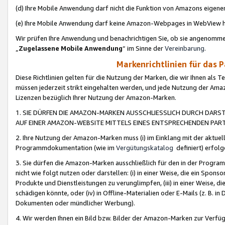
(d) Ihre Mobile Anwendung darf nicht die Funktion von Amazons eige
(e) Ihre Mobile Anwendung darf keine Amazon-Webpages in WebView 
Wir prüfen Ihre Anwendung und benachrichtigen Sie, ob sie angenomm
„
Zugelassene Mobile Anwendung
“ im Sinne der
Vereinbarung
.
Markenrichtlinien für das 
Diese Richtlinien gelten für die Nutzung der Marken, die wir Ihnen als 
müssen jederzeit strikt eingehalten werden, und jede Nutzung der Ama
Lizenzen bezüglich Ihrer Nutzung der Amazon-Marken.
1. SIE DÜRFEN DIE AMAZON-MARKEN AUSSCHLIESSLICH DURCH DARS
AUF EINER AMAZON-WEBSITE MITTELS EINES ENTSPRECHENDEN PART
2. Ihre Nutzung der Amazon-Marken muss (i) im Einklang mit der aktuells
Programmdokumentation (wie im
Vergütungskatalog
definiert) erfolg
3. Sie dürfen die Amazon-Marken ausschließlich für den in der Progr
nicht wie folgt nutzen oder darstellen: (i) in einer Weise, die ein Spo
Produkte und Dienstleistungen zu verunglimpfen, (iii) in einer Weise
schädigen könnte, oder (iv) in Offline-Materialien oder E-Mails (z. B.
Dokumenten oder mündlicher Werbung).
4. Wir werden Ihnen ein Bild bzw. Bilder der Amazon-Marken zur Verfüg