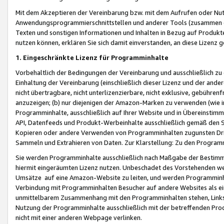
Mit dem Akzeptieren der Vereinbarung bzw. mit dem Aufrufen oder Nutz
Anwendungsprogrammierschnittstellen und anderer Tools (zusammen die
Texten und sonstigen Informationen und Inhalten in Bezug auf Produkte
nutzen können, erklären Sie sich damit einverstanden, an diese Lizenz 
1. Eingeschränkte Lizenz für Programminhalte
Vorbehaltlich der Bedingungen der Vereinbarung und ausschließlich z
Einhaltung der Vereinbarung (einschließlich dieser Lizenz und der ande
nicht übertragbare, nicht unterlizenzierbare, nicht exklusive, gebühren
anzuzeigen; (b) nur diejenigen der Amazon-Marken zu verwenden (wie in 
Programminhalte, ausschließlich auf Ihrer Website und in Übereinstimmu
API, Datenfeeds und Produkt-Werbeinhalte ausschließlich gemäß den Spe
Kopieren oder andere Verwenden von Programminhalten zugunsten Dri
Sammeln und Extrahieren von Daten. Zur Klarstellung: Zu den Program
Sie werden Programminhalte ausschließlich nach Maßgabe der Besti
hiermit eingeräumten Lizenz nutzen. Unbeschadet des Vorstehenden we
Umsätze auf eine Amazon-Website zu leiten, und werden Programminhal
Verbindung mit Programminhalten Besucher auf andere Websites als ein
unmittelbarem Zusammenhang mit den Programminhalten stehen, Links z
Nutzung der Programminhalte ausschließlich mit der betreffenden Pr
nicht mit einer anderen Webpage verlinken.