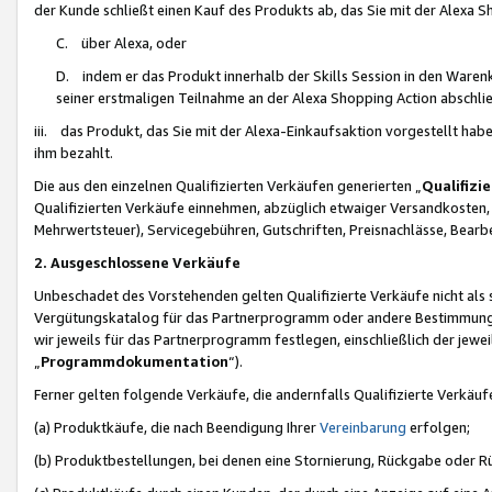
der Kunde schließt einen Kauf des Produkts ab, das Sie mit der Alexa 
C. über Alexa, oder
D. indem er das Produkt innerhalb der Skills Session in den Waren
seiner erstmaligen Teilnahme an der Alexa Shopping Action abschlie
iii. das Produkt, das Sie mit der Alexa-Einkaufsaktion vorgestellt ha
ihm bezahlt.
Die aus den einzelnen Qualifizierten Verkäufen generierten „
Qualifizi
Qualifizierten Verkäufe einnehmen, abzüglich etwaiger Versandkosten
Mehrwertsteuer), Servicegebühren, Gutschriften, Preisnachlässe, Bear
2. Ausgeschlossene Verkäufe
Unbeschadet des Vorstehenden gelten Qualifizierte Verkäufe nicht als
Vergütungskatalog für das Partnerprogramm oder andere Bestimmungen,
wir jeweils für das Partnerprogramm festlegen, einschließlich der jewe
„
Programmdokumentation
“).
Ferner gelten folgende Verkäufe, die andernfalls Qualifizierte Verkä
(a) Produktkäufe, die nach Beendigung Ihrer
Vereinbarung
erfolgen;
(b) Produktbestellungen, bei denen eine Stornierung, Rückgabe oder R