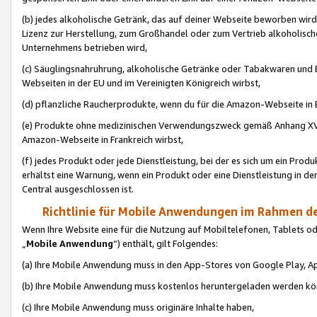
(b) jedes alkoholische Getränk, das auf deiner Webseite beworben wird
Lizenz zur Herstellung, zum Großhandel oder zum Vertrieb alkoholisch
Unternehmens betrieben wird,
(c) Säuglingsnahruhrung, alkoholische Getränke oder Tabakwaren und E
Webseiten in der EU und im Vereinigten Königreich wirbst,
(d) pflanzliche Raucherprodukte, wenn du für die Amazon-Webseite in B
(e) Produkte ohne medizinischen Verwendungszweck gemäß Anhang XVI 
Amazon-Webseite in Frankreich wirbst,
(f) jedes Produkt oder jede Dienstleistung, bei der es sich um ein Prod
erhältst eine Warnung, wenn ein Produkt oder eine Dienstleistung in de
Central ausgeschlossen ist.
Richtlinie für Mobile Anwendungen im Rahmen de
Wenn Ihre Website eine für die Nutzung auf Mobiltelefonen, Tablets 
„
Mobile Anwendung
“) enthält, gilt Folgendes:
(a) Ihre Mobile Anwendung muss in den App-Stores von Google Play, A
(b) Ihre Mobile Anwendung muss kostenlos heruntergeladen werden könn
(c) Ihre Mobile Anwendung muss originäre Inhalte haben,