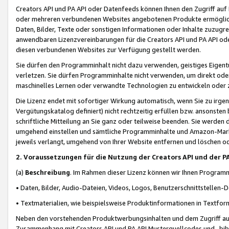
Creators API und PA API oder Datenfeeds können Ihnen den Zugriff auf D
oder mehreren verbundenen Websites angebotenen Produkte ermögliche
Daten, Bilder, Texte oder sonstigen Informationen oder Inhalte zuzugre
anwendbaren Lizenzvereinbarungen für die Creators API und PA API od
diesen verbundenen Websites zur Verfügung gestellt werden.
Sie dürfen den Programminhalt nicht dazu verwenden, geistiges Eigent
verletzen. Sie dürfen Programminhalte nicht verwenden, um direkt ode
maschinelles Lernen oder verwandte Technologien zu entwickeln oder zu
Die Lizenz endet mit sofortiger Wirkung automatisch, wenn Sie zu irg
Vergütungskatalog definiert) nicht rechtzeitig erfüllen bzw. ansonsten
schriftliche Mitteilung an Sie ganz oder teilweise beenden. Sie werden
umgehend einstellen und sämtliche Programminhalte und Amazon-Marke
jeweils verlangt, umgehend von Ihrer Website entfernen und löschen od
2. Voraussetzungen für die Nutzung der Creators API und der P
(a)
Beschreibung
. Im Rahmen dieser Lizenz können wir Ihnen Programmi
• Daten, Bilder, Audio-Dateien, Videos, Logos, Benutzerschnittstellen-
• Textmaterialien, wie beispielsweise Produktinformationen in Textfor
Neben den vorstehenden Produktwerbungsinhalten und dem Zugriff auf 
Zusammenhang mit Creators API und PA API Musterquellcodes und -bibli