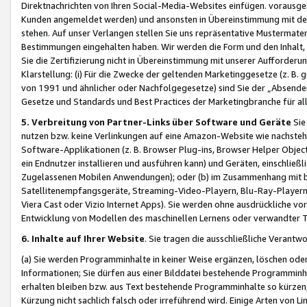
Direktnachrichten von Ihren Social-Media-Websites einfügen. vorausg
Kunden angemeldet werden) und ansonsten in Übereinstimmung mit der
stehen. Auf unser Verlangen stellen Sie uns repräsentative Mustermater
Bestimmungen eingehalten haben. Wir werden die Form und den Inhalt, di
Sie die Zertifizierung nicht in Übereinstimmung mit unserer Aufforderu
Klarstellung: (i) Für die Zwecke der geltenden Marketinggesetze (z. 
von 1991 und ähnlicher oder Nachfolgegesetze) sind Sie der „Absender“ j
Gesetze und Standards und Best Practices der Marketingbranche für 
5. Verbreitung von Partner-Links über Software und Geräte
Sie
nutzen bzw. keine Verlinkungen auf eine Amazon-Website wie nachsteh
Software-Applikationen (z. B. Browser Plug-ins, Browser Helper Objec
ein Endnutzer installieren und ausführen kann) und Geräten, einschlie
Zugelassenen Mobilen Anwendungen); oder (b) im Zusammenhang mit bzw.
Satellitenempfangsgeräte, Streaming-Video-Playern, Blu-Ray-Playern 
Viera Cast oder Vizio Internet Apps). Sie werden ohne ausdrückliche v
Entwicklung von Modellen des maschinellen Lernens oder verwandter 
6. Inhalte auf Ihrer Website
. Sie tragen die ausschließliche Verantwo
(a) Sie werden Programminhalte in keiner Weise ergänzen, löschen oder
Informationen; Sie dürfen aus einer Bilddatei bestehende Programminhal
erhalten bleiben bzw. aus Text bestehende Programminhalte so kürzen, 
Kürzung nicht sachlich falsch oder irreführend wird. Einige Arten von L