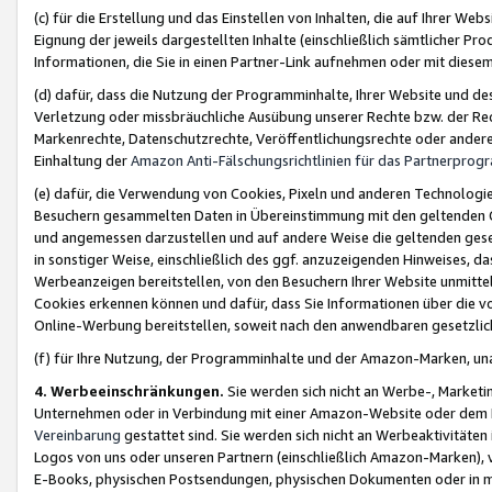
(c) für die Erstellung und das Einstellen von Inhalten, die auf Ihrer We
Eignung der jeweils dargestellten Inhalte (einschließlich sämtlicher 
Informationen, die Sie in einen Partner-Link aufnehmen oder mit diese
(d) dafür, dass die Nutzung der Programminhalte, Ihrer Website und des 
Verletzung oder missbräuchliche Ausübung unserer Rechte bzw. der Recht
Markenrechte, Datenschutzrechte, Veröffentlichungsrechte oder anderer
Einhaltung der
Amazon Anti-Fälschungsrichtlinien für das Partnerpro
(e) dafür, die Verwendung von Cookies, Pixeln und anderen Technologien
Besuchern gesammelten Daten in Übereinstimmung mit den geltenden Ge
und angemessen darzustellen und auf andere Weise die geltenden geset
in sonstiger Weise, einschließlich des ggf. anzuzeigenden Hinweises, d
Werbeanzeigen bereitstellen, von den Besuchern Ihrer Website unmitte
Cookies erkennen können und dafür, dass Sie Informationen über die v
Online-Werbung bereitstellen, soweit nach den anwendbaren gesetzlic
(f) für Ihre Nutzung, der Programminhalte und der Amazon-Marken, u
4. Werbeeinschränkungen.
Sie werden sich nicht an Werbe-, Market
Unternehmen oder in Verbindung mit einer Amazon-Website oder dem Pa
Vereinbarung
gestattet sind. Sie werden sich nicht an Werbeaktivitäten
Logos von uns oder unseren Partnern (einschließlich Amazon-Marken), 
E-Books, physischen Postsendungen, physischen Dokumenten oder in 