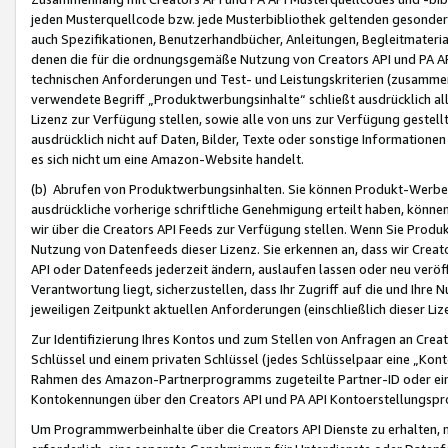
jeden Musterquellcode bzw. jede Musterbibliothek geltenden gesonder
auch Spezifikationen, Benutzerhandbücher, Anleitungen, Begleitmaterial
denen die für die ordnungsgemäße Nutzung von Creators API und PA A
technischen Anforderungen und Test- und Leistungskriterien (zusammen
verwendete Begriff „Produktwerbungsinhalte“ schließt ausdrücklich al
Lizenz zur Verfügung stellen, sowie alle von uns zur Verfügung gestel
ausdrücklich nicht auf Daten, Bilder, Texte oder sonstige Informatione
es sich nicht um eine Amazon-Website handelt.
(b) Abrufen von Produktwerbungsinhalten. Sie können Produkt-Werbein
ausdrückliche vorherige schriftliche Genehmigung erteilt haben, könn
wir über die Creators API Feeds zur Verfügung stellen. Wenn Sie Produk
Nutzung von Datenfeeds dieser Lizenz. Sie erkennen an, dass wir Creat
API oder Datenfeeds jederzeit ändern, auslaufen lassen oder neu veröffe
Verantwortung liegt, sicherzustellen, dass Ihr Zugriff auf die und Ihr
jeweiligen Zeitpunkt aktuellen Anforderungen (einschließlich dieser Liz
Zur Identifizierung Ihres Kontos und zum Stellen von Anfragen an Crea
Schlüssel und einem privaten Schlüssel (jedes Schlüsselpaar eine „Kon
Rahmen des Amazon-Partnerprogramms zugeteilte Partner-ID oder ein
Kontokennungen über den Creators API und PA API Kontoerstellungspro
Um Programmwerbeinhalte über die Creators API Dienste zu erhalten, m