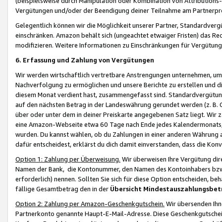
(beispielsweise durch Manipulation oder Kombination von Attributions-
Vergütungen und/oder der Beendigung deiner Teilnahme am Partnerp
Gelegentlich können wir die Möglichkeit unserer Partner, Standardv
einschränken. Amazon behält sich (ungeachtet etwaiger Fristen) das Re
modifizieren. Weitere Informationen zu Einschränkungen für Vergütung
6. Erfassung und Zahlung von Vergütungen
Wir werden wirtschaftlich vertretbare Anstrengungen unternehmen, um 
Nachverfolgung zu ermöglichen und unsere Berichte zu erstellen und di
diesem Monat verdient hast, zusammengefasst sind. Standardvergütung
auf den nächsten Betrag in der Landeswährung gerundet werden (z. B. C
über oder unter dem in deiner Preiskarte angegebenen Satz liegt. Wir
eine Amazon-Webseite etwa 60 Tage nach Ende jedes Kalendermonats, i
wurden. Du kannst wählen, ob du Zahlungen in einer anderen Währung
dafür entscheidest, erklärst du dich damit einverstanden, dass die K
Option 1: Zahlung per Überweisung.
Wir überweisen Ihre Vergütung dir
Namen der Bank, die Kontonummer, den Namen des Kontoinhabers bzw. a
erforderlich) nennen. Sollten Sie sich für diese Option entscheiden, be
fällige Gesamtbetrag den in der
Übersicht Mindestauszahlungsbet
Option 2: Zahlung per Amazon-Geschenkgutschein.
Wir übersenden Ihne
Partnerkonto genannte Haupt-E-Mail-Adresse. Diese Geschenkgutschei