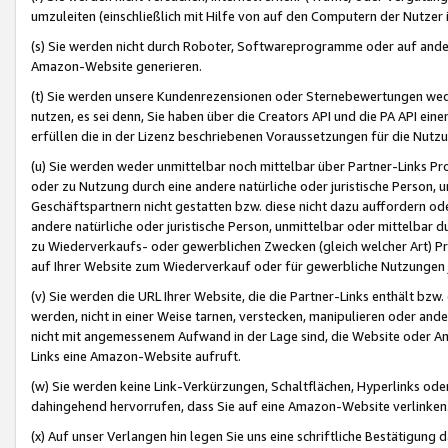
umzuleiten (einschließlich mit Hilfe von auf den Computern der Nutzer i
(s) Sie werden nicht durch Roboter, Softwareprogramme oder auf andere
Amazon-Website generieren.
(t) Sie werden unsere Kundenrezensionen oder Sternebewertungen wed
nutzen, es sei denn, Sie haben über die Creators API und die PA API e
erfüllen die in der Lizenz beschriebenen Voraussetzungen für die Nutzu
(u) Sie werden weder unmittelbar noch mittelbar über Partner-Links P
oder zu Nutzung durch eine andere natürliche oder juristische Person,
Geschäftspartnern nicht gestatten bzw. diese nicht dazu auffordern od
andere natürliche oder juristische Person, unmittelbar oder mittelbar
zu Wiederverkaufs- oder gewerblichen Zwecken (gleich welcher Art) 
auf Ihrer Website zum Wiederverkauf oder für gewerbliche Nutzungen 
(v) Sie werden die URL Ihrer Website, die die Partner-Links enthält b
werden, nicht in einer Weise tarnen, verstecken, manipulieren oder and
nicht mit angemessenem Aufwand in der Lage sind, die Website oder A
Links eine Amazon-Website aufruft.
(w) Sie werden keine Link-Verkürzungen, Schaltflächen, Hyperlinks ode
dahingehend hervorrufen, dass Sie auf eine Amazon-Website verlinken
(x) Auf unser Verlangen hin legen Sie uns eine schriftliche Bestätigung