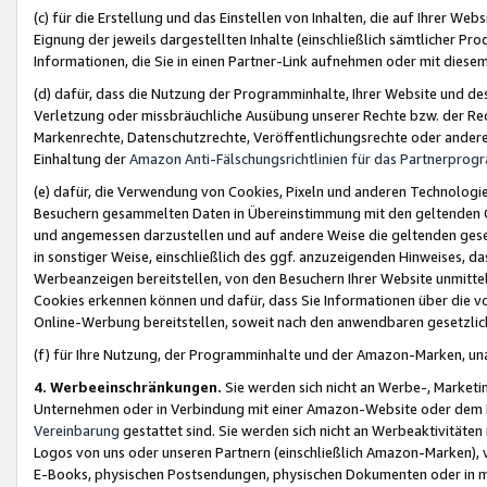
(c) für die Erstellung und das Einstellen von Inhalten, die auf Ihrer We
Eignung der jeweils dargestellten Inhalte (einschließlich sämtlicher 
Informationen, die Sie in einen Partner-Link aufnehmen oder mit diese
(d) dafür, dass die Nutzung der Programminhalte, Ihrer Website und des 
Verletzung oder missbräuchliche Ausübung unserer Rechte bzw. der Recht
Markenrechte, Datenschutzrechte, Veröffentlichungsrechte oder anderer
Einhaltung der
Amazon Anti-Fälschungsrichtlinien für das Partnerpro
(e) dafür, die Verwendung von Cookies, Pixeln und anderen Technologien
Besuchern gesammelten Daten in Übereinstimmung mit den geltenden Ge
und angemessen darzustellen und auf andere Weise die geltenden geset
in sonstiger Weise, einschließlich des ggf. anzuzeigenden Hinweises, d
Werbeanzeigen bereitstellen, von den Besuchern Ihrer Website unmitte
Cookies erkennen können und dafür, dass Sie Informationen über die v
Online-Werbung bereitstellen, soweit nach den anwendbaren gesetzlic
(f) für Ihre Nutzung, der Programminhalte und der Amazon-Marken, u
4. Werbeeinschränkungen.
Sie werden sich nicht an Werbe-, Market
Unternehmen oder in Verbindung mit einer Amazon-Website oder dem Pa
Vereinbarung
gestattet sind. Sie werden sich nicht an Werbeaktivitäten
Logos von uns oder unseren Partnern (einschließlich Amazon-Marken), 
E-Books, physischen Postsendungen, physischen Dokumenten oder in 