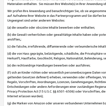
Materialien enthalten. Sie müssen Ihre Website(s) in Ihrer Anwendung ide
Wir prüfen Ihre Anwendung und benachrichtigen Sie, ob sie angenommen
auf Aufnahme Ihrer Website in das Partnerprogramm und Sie dürfen kei
Ungeeignet sind unter anderem Websites:
(a) die sexuelle oder obszöne Inhalte bewerben oder enthalten;
(b) die Gewalt verherrlichen oder gewalttätige Inhalte haben oder pot
anstiften,;
(c) die falsche, irreführende, diffamierende oder verleumderische Inha
(d) die von Hass geprägte, belästigende, schädliche, die Privatsphäre v
Herkunft, Hautfarbe, Geschlecht, Religion, Nationalität, Behinderung, 
(e) die rechtswidrige Handlungen bewerben oder ausführen;
(f) sich an Kinder richten oder wissentlich personenbezogene Daten vo
geltenden Gesetzen definiert) erheben, verwenden oder offenlegen, Vo
Regeln, Vorschriften, Anordnungen, Lizenzen, Genehmigungen, Richtlini
Entscheidungen oder andere Anforderungen einer zuständigen Regierung
Privacy Protection Act (15 U.S.C. §§ 6501-6506) oder Vorschriften, di
Internet erlassen wurden);
(g) die Marken von Amazon oder unseren verbundenen Unternehmen b