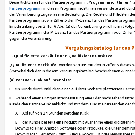
Diese Richtlinien für das Partnerprogramm („
Programmrichtlinien
“)
Partnerprogramm
; in diesen Programmrichtlinien verwendete und durch
der Vereinbarung zugewiesene Bedeutung. Die Rechte und Pflichten de
Partnerprogramm sowie Ziffer 3 der IP-Lizenz für das Partnerprogram
Einschränkung von Ziffer 6 Abs. (a) der Vereinbarung wird hiermit Fol
Partnerprogramm, die IP-Lizenz für das Partnerprogramm oder Ziffer 1
gegen die Vereinbarung.
Vergütungskatalog für das 
1. Qualifizierte Verkäufe und Qualifizierte Umsätze
„
Qualifizierte Verkäufe
“ werden von uns mit den in Ziffer 3 diese
(vorbehaltlich der in diesem Vergütungskatalog beschriebenen Ausnah
(a) Partner- Link auf Ihrer Site
:
i. ein Kunde durch Anklicken eines auf Ihrer Website platzierten Part
ii. während einer einzigen Internetsitzung eines der nachstehend unter (i)
Kunde den Partner-Link anklickt und mit dem zuerst eintretenden der f
A. Ablauf von 24 Stunden seit dem Klick,
B. der Kunde bestellt ein Produkt, mit Ausnahme eines digitalen P
Download einer Amazon Software oder Produkte, die unter dem N
Downloads“, „Amazon Coin“, „Kindle Books“, „Kindle Newspapers“, „