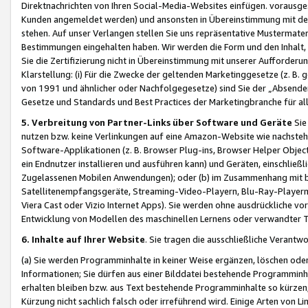
Direktnachrichten von Ihren Social-Media-Websites einfügen. vorausg
Kunden angemeldet werden) und ansonsten in Übereinstimmung mit der
stehen. Auf unser Verlangen stellen Sie uns repräsentative Mustermater
Bestimmungen eingehalten haben. Wir werden die Form und den Inhalt, di
Sie die Zertifizierung nicht in Übereinstimmung mit unserer Aufforderu
Klarstellung: (i) Für die Zwecke der geltenden Marketinggesetze (z. 
von 1991 und ähnlicher oder Nachfolgegesetze) sind Sie der „Absender“ j
Gesetze und Standards und Best Practices der Marketingbranche für 
5. Verbreitung von Partner-Links über Software und Geräte
Sie
nutzen bzw. keine Verlinkungen auf eine Amazon-Website wie nachsteh
Software-Applikationen (z. B. Browser Plug-ins, Browser Helper Objec
ein Endnutzer installieren und ausführen kann) und Geräten, einschlie
Zugelassenen Mobilen Anwendungen); oder (b) im Zusammenhang mit bzw.
Satellitenempfangsgeräte, Streaming-Video-Playern, Blu-Ray-Playern 
Viera Cast oder Vizio Internet Apps). Sie werden ohne ausdrückliche v
Entwicklung von Modellen des maschinellen Lernens oder verwandter 
6. Inhalte auf Ihrer Website
. Sie tragen die ausschließliche Verantwo
(a) Sie werden Programminhalte in keiner Weise ergänzen, löschen oder
Informationen; Sie dürfen aus einer Bilddatei bestehende Programminhal
erhalten bleiben bzw. aus Text bestehende Programminhalte so kürzen, 
Kürzung nicht sachlich falsch oder irreführend wird. Einige Arten von L