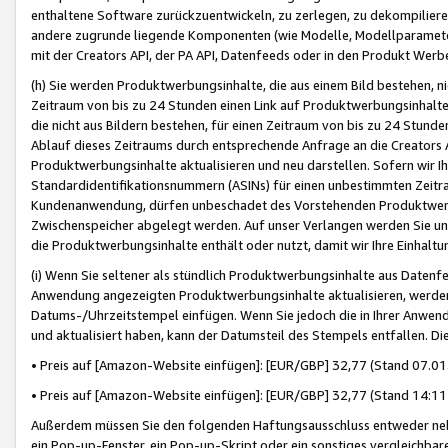
enthaltene Software zurückzuentwickeln, zu zerlegen, zu dekompilier
andere zugrunde liegende Komponenten (wie Modelle, Modellparameter
mit der Creators API, der PA API, Datenfeeds oder in den Produkt Werb
(h) Sie werden Produktwerbungsinhalte, die aus einem Bild bestehen, ni
Zeitraum von bis zu 24 Stunden einen Link auf Produktwerbungsinhalte
die nicht aus Bildern bestehen, für einen Zeitraum von bis zu 24 Stund
Ablauf dieses Zeitraums durch entsprechende Anfrage an die Creators 
Produktwerbungsinhalte aktualisieren und neu darstellen. Sofern wir Ih
Standardidentifikationsnummern (ASINs) für einen unbestimmten Zeitra
Kundenanwendung, dürfen unbeschadet des Vorstehenden Produktwerbu
Zwischenspeicher abgelegt werden. Auf unser Verlangen werden Sie un
die Produktwerbungsinhalte enthält oder nutzt, damit wir Ihre Einhalt
(i) Wenn Sie seltener als stündlich Produktwerbungsinhalte aus Datenfe
Anwendung angezeigten Produktwerbungsinhalte aktualisieren, werden 
Datums-/Uhrzeitstempel einfügen. Wenn Sie jedoch die in Ihrer Anwe
und aktualisiert haben, kann der Datumsteil des Stempels entfallen. Dies
• Preis auf [Amazon-Website einfügen]: [EUR/GBP] 32,77 (Stand 07.01.
• Preis auf [Amazon-Website einfügen]: [EUR/GBP] 32,77 (Stand 14:11 
Außerdem müssen Sie den folgenden Haftungsausschluss entweder neb
ein Pop-up-Fenster, ein Pop-up-Skript oder ein sonstiges vergleichba