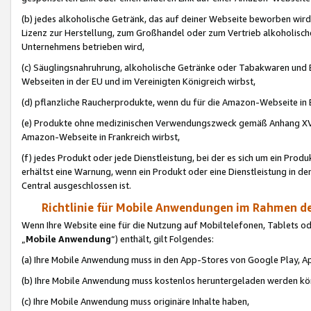
(b) jedes alkoholische Getränk, das auf deiner Webseite beworben wird
Lizenz zur Herstellung, zum Großhandel oder zum Vertrieb alkoholisch
Unternehmens betrieben wird,
(c) Säuglingsnahruhrung, alkoholische Getränke oder Tabakwaren und E
Webseiten in der EU und im Vereinigten Königreich wirbst,
(d) pflanzliche Raucherprodukte, wenn du für die Amazon-Webseite in B
(e) Produkte ohne medizinischen Verwendungszweck gemäß Anhang XVI 
Amazon-Webseite in Frankreich wirbst,
(f) jedes Produkt oder jede Dienstleistung, bei der es sich um ein Prod
erhältst eine Warnung, wenn ein Produkt oder eine Dienstleistung in de
Central ausgeschlossen ist.
Richtlinie für Mobile Anwendungen im Rahmen de
Wenn Ihre Website eine für die Nutzung auf Mobiltelefonen, Tablets 
„
Mobile Anwendung
“) enthält, gilt Folgendes:
(a) Ihre Mobile Anwendung muss in den App-Stores von Google Play, A
(b) Ihre Mobile Anwendung muss kostenlos heruntergeladen werden könn
(c) Ihre Mobile Anwendung muss originäre Inhalte haben,