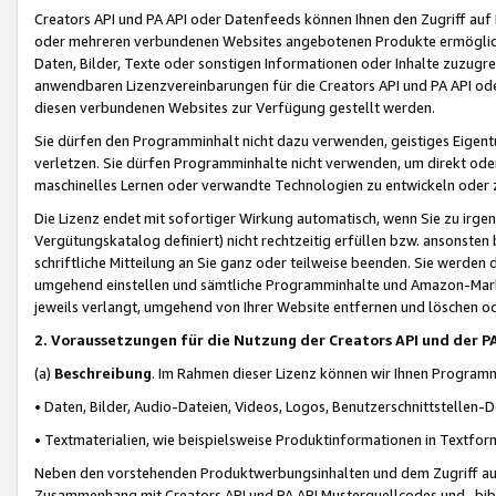
Creators API und PA API oder Datenfeeds können Ihnen den Zugriff auf D
oder mehreren verbundenen Websites angebotenen Produkte ermögliche
Daten, Bilder, Texte oder sonstigen Informationen oder Inhalte zuzugre
anwendbaren Lizenzvereinbarungen für die Creators API und PA API od
diesen verbundenen Websites zur Verfügung gestellt werden.
Sie dürfen den Programminhalt nicht dazu verwenden, geistiges Eigent
verletzen. Sie dürfen Programminhalte nicht verwenden, um direkt ode
maschinelles Lernen oder verwandte Technologien zu entwickeln oder zu
Die Lizenz endet mit sofortiger Wirkung automatisch, wenn Sie zu irg
Vergütungskatalog definiert) nicht rechtzeitig erfüllen bzw. ansonsten
schriftliche Mitteilung an Sie ganz oder teilweise beenden. Sie werden
umgehend einstellen und sämtliche Programminhalte und Amazon-Marke
jeweils verlangt, umgehend von Ihrer Website entfernen und löschen od
2. Voraussetzungen für die Nutzung der Creators API und der P
(a)
Beschreibung
. Im Rahmen dieser Lizenz können wir Ihnen Programmi
• Daten, Bilder, Audio-Dateien, Videos, Logos, Benutzerschnittstellen-
• Textmaterialien, wie beispielsweise Produktinformationen in Textfor
Neben den vorstehenden Produktwerbungsinhalten und dem Zugriff auf 
Zusammenhang mit Creators API und PA API Musterquellcodes und -bibli