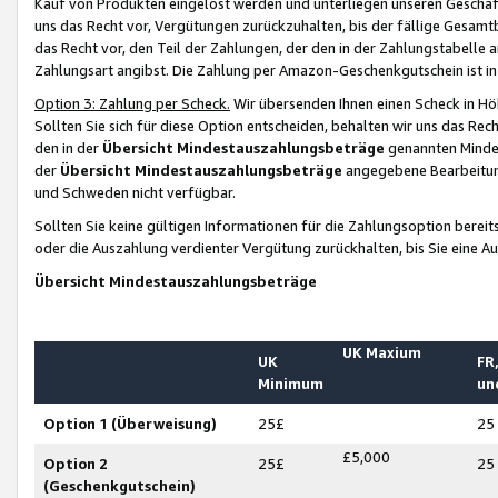
Kauf von Produkten eingelöst werden und unterliegen unseren Geschäf
uns das Recht vor, Vergütungen zurückzuhalten, bis der fällige Gesamt
das Recht vor, den Teil der Zahlungen, der den in der Zahlungstabelle 
Zahlungsart angibst. Die Zahlung per Amazon-Geschenkgutschein ist in
Option 3: Zahlung per Scheck.
Wir übersenden Ihnen einen Scheck in Höh
Sollten Sie sich für diese Option entscheiden, behalten wir uns das Rec
den in der
Übersicht Mindestauszahlungsbeträge
genannten Mindest
der
Übersicht Mindestauszahlungsbeträge
angegebene Bearbeitung
und Schweden nicht verfügbar.
Sollten Sie keine gültigen Informationen für die Zahlungsoption bereit
oder die Auszahlung verdienter Vergütung zurückhalten, bis Sie eine A
Übersicht Mindestauszahlungsbeträge
UK Maxium
UK
FR,
Minimum
un
Option 1 (Überweisung)
25£
25
£5,000
Option 2
25£
25
(Geschenkgutschein)