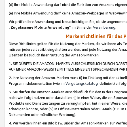
(d) Ihre Mobile Anwendung darf nicht die Funktion von Amazons eige
(e) Ihre Mobile Anwendung darf keine Amazon-Webpages in WebView 
Wir prüfen Ihre Anwendung und benachrichtigen Sie, ob sie angenomm
„
Zugelassene Mobile Anwendung
“ im Sinne der
Vereinbarung
.
Markenrichtlinien für das 
Diese Richtlinien gelten für die Nutzung der Marken, die wir Ihnen als 
müssen jederzeit strikt eingehalten werden, und jede Nutzung der Ama
Lizenzen bezüglich Ihrer Nutzung der Amazon-Marken.
1. SIE DÜRFEN DIE AMAZON-MARKEN AUSSCHLIESSLICH DURCH DARS
AUF EINER AMAZON-WEBSITE MITTELS EINES ENTSPRECHENDEN PART
2. Ihre Nutzung der Amazon-Marken muss (i) im Einklang mit der aktuells
Programmdokumentation (wie im
Vergütungskatalog
definiert) erfolg
3. Sie dürfen die Amazon-Marken ausschließlich für den in der Progr
nicht wie folgt nutzen oder darstellen: (i) in einer Weise, die ein Spo
Produkte und Dienstleistungen zu verunglimpfen, (iii) in einer Weise
schädigen könnte, oder (iv) in Offline-Materialien oder E-Mails (z. B.
Dokumenten oder mündlicher Werbung).
4. Wir werden Ihnen ein Bild bzw. Bilder der Amazon-Marken zur Verfüg