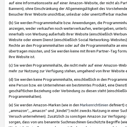
auf eine Informationsseite auf einer Amazon-Website, der nicht als Part
Bannern); ohne Einschränkung der Allgemeingültigkeit des Vorstehende
Besucher Ihrer Website unsichtbar, unlesbar oder unentzifferbar mache
(b) Sie werden Programminhalte bzw. Anwendungen, die Programminhalt
anzeigen, weder verkaufen noch weiterverkaufen, weitergeben, unterli
innerhalb von Werbung außerhalb Ihrer Website (einschließlich Werbun
Website oder einem Dienst (einschließlich Social Networking-Website
Rechte an den Programminhalten oder auf die Programminhalte an eine a
übertragen müssten, und Sie werden keine mit Ihrem Partner-Tag formati
Ihre Website ist.
(c) Sie werden Programminhalte, die nicht mehr auf einer Amazon-Websit
mehr zur Nutzung zur Verfügung stehen, umgehend von Ihrer Website e
(d) Sie werden keine Programminhalte, einschließlich in den Programmin
eine Person bzw. ein Unternehmen ein bestimmtes Produkt, eine Dienstle
geschäftlichen Beziehung oder Verbindung zu diesen steht (einschließli
Programminhalten).
(e) Sie werden Amazon-Marken (wie in den
Markenrichtlinien
definiert) 
„ammazon“, „amaozn“ und „kindel“) nicht zwecks Nutzung in einer Suc
Versuch unternehmen). Zusätzlich zu sonstigen Amazon zur Verfügung 
sorgen, dass von uns benannte Suchmaschinen Geschützte Begriffe (wie 