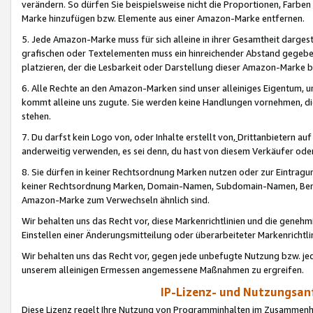
verändern. So dürfen Sie beispielsweise nicht die Proportionen, Farb
Marke hinzufügen bzw. Elemente aus einer Amazon-Marke entfernen.
5. Jede Amazon-Marke muss für sich alleine in ihrer Gesamtheit darge
grafischen oder Textelementen muss ein hinreichender Abstand gegebe
platzieren, der die Lesbarkeit oder Darstellung dieser Amazon-Marke b
6. Alle Rechte an den Amazon-Marken sind unser alleiniges Eigentum, 
kommt alleine uns zugute. Sie werden keine Handlungen vornehmen, 
stehen.
7. Du darfst kein Logo von, oder Inhalte erstellt von,
Drittanbietern au
anderweitig verwenden, es sei denn, du hast von diesem Verkäufer oder
8. Sie dürfen in keiner Rechtsordnung Marken nutzen oder zur Eintragu
keiner Rechtsordnung Marken, Domain-Namen, Subdomain-Namen, Benu
Amazon-Marke zum Verwechseln ähnlich sind.
Wir behalten uns das Recht vor, diese Markenrichtlinien und die gene
Einstellen einer Änderungsmitteilung oder überarbeiteter Markenricht
Wir behalten uns das Recht vor, gegen jede unbefugte Nutzung bzw. jede 
unserem alleinigen Ermessen angemessene Maßnahmen zu ergreifen.
IP-Lizenz- und Nutzungsan
Diese Lizenz regelt Ihre Nutzung von Programminhalten im Zusammen