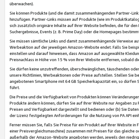
überwachen).
Sie können Produkte (und die damit zusammenhängenden Partner-Links)
hinzufügen. Partner-Links müssen auf Produkte (wie im Produktkatalog de
sich zusätzlich originäre Inhalte auf Ihrer Website befinden, die für 
Suchergebnisse, Events (z. B. Prime Day) oder die Homepages bestimmte
Sie müssen sämtliche Links und damit zusammenhängende Verweise auf z
Werbeaktion auf der jeweiligen Amazon-Website endet. Falls Sie beisp
einstellen und darauf hinweisen, dass Amazon auf ausgewählte Kleidun
Preisnachlass in Höhe von 15 % von Ihrer Website entfernen, sobald di
Sie dürfen keine unzutreffenden, überschwänglichen, täuschenden od
unsere Richtlinien, Werbeaktionen oder Preise aufstellen. Stellen Sie 
angebotenen Smartphone mit 64 GB Speicherkapazität ein, so dürfen S
führt.
Die Preise und die Verfügbarkeit von Produkten können Veränderungen 
Produkte ändern können, dürfen Sie auf Ihrer Website nur Angaben zu P
Preisen und Verfügbarkeit dargestellt sind bedienen oder (b) Sie Daten
der Lizenz festgelegten Anforderungen für die Nutzung von PA API einh
Ferner müssen Sie, falls Sie Preise für ein Produkt auf Ihrer Website in 
einer Preisvergleichsmaschine) zusammen mit Preisen für das gleiche o
außerhalb der Amazon-Website angeboten werden, jeweils den niedrigst