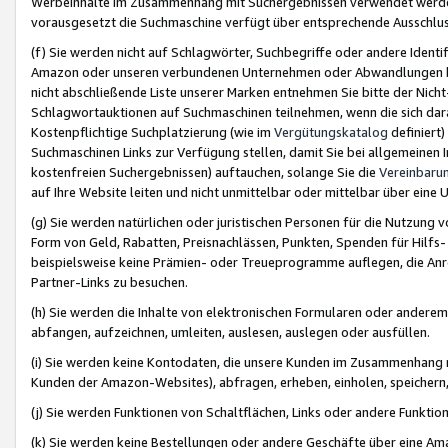
Werbeinhalte im Zusammenhang mit Suchergebnissen verwendet werden,
vorausgesetzt die Suchmaschine verfügt über entsprechende Ausschlu
(f) Sie werden nicht auf Schlagwörter, Suchbegriffe oder andere Ident
Amazon oder unseren verbundenen Unternehmen oder Abwandlungen bzw
nicht abschließende Liste unserer Marken entnehmen Sie bitte der Nich
Schlagwortauktionen auf Suchmaschinen teilnehmen, wenn die sich da
Kostenpflichtige Suchplatzierung (wie im
Vergütungskatalog
definiert
Suchmaschinen Links zur Verfügung stellen, damit Sie bei allgemeinen I
kostenfreien Suchergebnissen) auftauchen, solange Sie die
Vereinbaru
auf Ihre Website leiten und nicht unmittelbar oder mittelbar über eine
(g) Sie werden natürlichen oder juristischen Personen für die Nutzung 
Form von Geld, Rabatten, Preisnachlässen, Punkten, Spenden für Hilfs
beispielsweise keine Prämien- oder Treueprogramme auflegen, die Anrei
Partner-Links zu besuchen.
(h) Sie werden die Inhalte von elektronischen Formularen oder anderem M
abfangen, aufzeichnen, umleiten, auslesen, auslegen oder ausfüllen.
(i) Sie werden keine Kontodaten, die unsere Kunden im Zusammenhang 
Kunden der Amazon-Websites), abfragen, erheben, einholen, speichern,
(j) Sie werden Funktionen von Schaltflächen, Links oder andere Funkti
(k) Sie werden keine Bestellungen oder andere Geschäfte über eine Ama