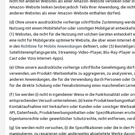
nicht mit anderen Websites als einer Amazon-Website verlinken oder i
Amazon-Website lenken (wobei jedoch Teile Ihrer Anwendung, die nich
anderen Websites als einer Amazon-Website enthalten dürfen).
(d) Ohne unsere ausdrückliche vorherige schriftliche Zustimmung werd
Nutzung mit einem Mobiltelefon oder sonstigen Mobilgerät entwickelt
(1) Websites, die nicht für die Nutzung mit solchen Geräten entwickelt
eine nicht für Mobilgeräte optimierte Website, die über einen Interne
in den
Richtlinie für Mobile Anwendungen
definiert, oder (3) Beistellge
Satellitenempfangsgeräte, Streaming-Video-Player, Blu-Ray-Player ode
Cast oder Vizio Internet-Apps).
(e) Ohne unsere ausdrückliche vorherige schriftliche Genehmigung dürfe
verwenden, um Produkt-Werbeinhalte zu aggregieren, zu analysieren, 
anderen Anwendungen, die für die Verwendung durch Personen oder Or
für die direkte Schulung oder Feinabstimmung eines maschinellen Lern
(f) Sie werden (i) nicht in irgendeiner Weise in die Funktionalität ode
entsprechenden Versuch unternehmen; (ii) keine Produktwerbungsinha
Kontaktaufnahme mit Verkäufern oder Kunden oder sonstiger Werbeaktiv
API, Datenfeeds, Produktwerbungsinhalten oder Spezifikationen erschei
Eigentumsrechte oder gewerblicher Schutzrechte, nicht entfernen, verd
(g) Sie werden nicht versuchen, (i) die Spezifikationen oder die in de
manipulieren, zu reparieren oder anderweitig abgeleitete Werke davon z