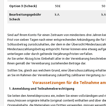
Option 3 (Scheck)
50£
50
Bearbeitungsgebühr
k.A.
k.A
Scheck
Sind auf Ihrem Konto für einen Zeitraum von mindestens drei Jahren kein
Frist von sieben Tagen nach einer entsprechenden Ankündigung die für
Schlussbetrag zurückzuhalten, der dem in der Übersicht Mindestausz
Mindestauszahlungsbetrag entspricht. Ferner können eine etwaig aufg
unterliegen oder durch geltende Verjährungsfristen verfallen.
An Sie unter Abzug bzw. Einbehalt aller in der Vereinbarung beschrieb
Ihnen gemäß der Vereinbarung zustehenden Beträge dar.
Sollten Sie, gleich aus welchem Grund, eine Überschusszahlung erhalte
an Sie im Rahmen der Vereinbarung zukünftig zahlbaren Vergütung zu 
Voraussetzungen für die Teilnahme a
1. Anmeldung und Teilnahmeberechtigung
Sie leiten den Anmeldeprozess ein, indem Sie einen vollständigen und 
muss/müssen originäre Inhalte (original content) enthalten und über d
Originalinhalte, die Materialien von Dritten verwenden, müssen wese