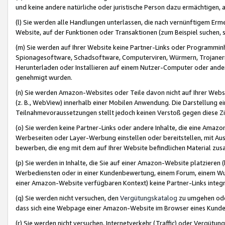
und keine andere natürliche oder juristische Person dazu ermächtigen, a
(l) Sie werden alle Handlungen unterlassen, die nach vernünftigem Erme
Website, auf der Funktionen oder Transaktionen (zum Beispiel suchen, s
(m) Sie werden auf Ihrer Website keine Partner-Links oder Programmin
Spionagesoftware, Schadsoftware, Computerviren, Würmern, Trojaner
Herunterladen oder Installieren auf einem Nutzer-Computer oder ande
genehmigt wurden.
(n) Sie werden Amazon-Websites oder Teile davon nicht auf Ihrer Websi
(z. B., WebView) innerhalb einer Mobilen Anwendung. Die Darstellung ein
Teilnahmevoraussetzungen stellt jedoch keinen Verstoß gegen diese Zif
(o) Sie werden keine Partner-Links oder andere Inhalte, die eine Am
Werbeseiten oder Layer-Werbung einstellen oder bereitstellen, mit Au
bewerben, die eng mit dem auf Ihrer Website befindlichen Material z
(p) Sie werden in Inhalte, die Sie auf einer Amazon-Website platzier
Werbediensten oder in einer Kundenbewertung, einem Forum, einem Wun
einer Amazon-Website verfügbaren Kontext) keine Partner-Links integr
(q) Sie werden nicht versuchen, den
Vergütungskatalog
zu umgehen oder
dass sich eine Webpage einer Amazon-Website im Browser eines Kunden 
(r) Sie werden nicht versuchen, Internetverkehr (Traffic) oder Vergü