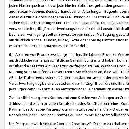
jeden Musterquellcode bzw. jede Musterbibliothek geltenden gesonder
auch Spezifikationen, Benutzerhandbücher, Anleitungen, Begleitmaterial
denen die für die ordnungsgemäße Nutzung von Creators API und PA A
technischen Anforderungen und Test- und Leistungskriterien (zusammen
verwendete Begriff „Produktwerbungsinhalte“ schließt ausdrücklich al
Lizenz zur Verfügung stellen, sowie alle von uns zur Verfügung gestel
ausdrücklich nicht auf Daten, Bilder, Texte oder sonstige Informatione
es sich nicht um eine Amazon-Website handelt.
(b) Abrufen von Produktwerbungsinhalten. Sie können Produkt-Werbein
ausdrückliche vorherige schriftliche Genehmigung erteilt haben, könn
wir über die Creators API Feeds zur Verfügung stellen. Wenn Sie Produk
Nutzung von Datenfeeds dieser Lizenz. Sie erkennen an, dass wir Creat
API oder Datenfeeds jederzeit ändern, auslaufen lassen oder neu veröffe
Verantwortung liegt, sicherzustellen, dass Ihr Zugriff auf die und Ihr
jeweiligen Zeitpunkt aktuellen Anforderungen (einschließlich dieser Liz
Zur Identifizierung Ihres Kontos und zum Stellen von Anfragen an Crea
Schlüssel und einem privaten Schlüssel (jedes Schlüsselpaar eine „Kon
Rahmen des Amazon-Partnerprogramms zugeteilte Partner-ID oder ein
Kontokennungen über den Creators API und PA API Kontoerstellungspro
Um Programmwerbeinhalte über die Creators API Dienste zu erhalten, m