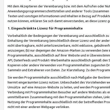
Mit dem Akzeptieren der Vereinbarung bzw. mit dem Aufrufen oder Nutz
Anwendungsprogrammierschnittstellen und anderer Tools (zusammen die
Texten und sonstigen Informationen und Inhalten in Bezug auf Produkte
nutzen können, erklären Sie sich damit einverstanden, an diese Lizenz 
1. Eingeschränkte Lizenz für Programminhalte
Vorbehaltlich der Bedingungen der Vereinbarung und ausschließlich z
Einhaltung der Vereinbarung (einschließlich dieser Lizenz und der ande
nicht übertragbare, nicht unterlizenzierbare, nicht exklusive, gebühren
anzuzeigen; (b) nur diejenigen der Amazon-Marken zu verwenden (wie in 
Programminhalte, ausschließlich auf Ihrer Website und in Übereinstimmu
API, Datenfeeds und Produkt-Werbeinhalte ausschließlich gemäß den Spe
Kopieren oder andere Verwenden von Programminhalten zugunsten Dri
Sammeln und Extrahieren von Daten. Zur Klarstellung: Zu den Program
Sie werden Programminhalte ausschließlich nach Maßgabe der Besti
hiermit eingeräumten Lizenz nutzen. Unbeschadet des Vorstehenden we
Umsätze auf eine Amazon-Website zu leiten, und werden Programminhal
Verbindung mit Programminhalten Besucher auf andere Websites als ein
unmittelbarem Zusammenhang mit den Programminhalten stehen, Links z
Nutzung der Programminhalte ausschließlich mit der betreffenden Pr
nicht mit einer anderen Webpage verlinken.