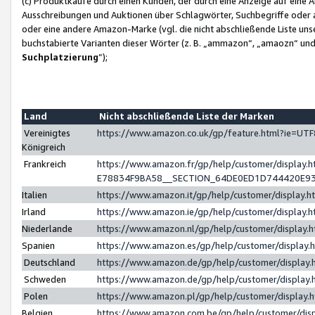
(c) Produktkäufe durch einen Kunden, der durch eine Anzeige auf eine 
Ausschreibungen und Auktionen über Schlagwörter, Suchbegriffe oder 
oder eine andere Amazon-Marke (vgl. die nicht abschließende Liste un
buchstabierte Varianten dieser Wörter (z. B. „ammazon“, „amaozn“ und „
Suchplatzierung
”);
Land
Nicht abschließende Liste der Marken
Vereinigtes
https://www.amazon.co.uk/gp/feature.html?ie=U
Königreich
Frankreich
https://www.amazon.fr/gp/help/customer/displa
E78834F9BA58__SECTION_64DE0ED1D744420E9
Italien
https://www.amazon.it/gp/help/customer/display
Irland
https://www.amazon.ie/gp/help/customer/displa
Niederlande
https://www.amazon.nl/gp/help/customer/display
Spanien
https://www.amazon.es/gp/help/customer/display
Deutschland
https://www.amazon.de/gp/help/customer/displa
Schweden
https://www.amazon.de/gp/help/customer/displa
Polen
https://www.amazon.pl/gp/help/customer/display
Belgien
https://www.amazon.com.be/gp/help/customer/d