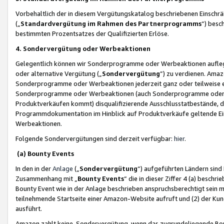
Vorbehaltlich der in diesem Vergütungskatalog beschriebenen Einschr
(„
Standardvergütung im Rahmen des Partnerprogramms
“) besc
bestimmten Prozentsatzes der Qualifizierten Erlöse.
4. Sondervergütung oder Werbeaktionen
Gelegentlich können wir Sonderprogramme oder Werbeaktionen auflegen,
oder alternative Vergütung („
Sondervergütung
”) zu verdienen. Amazo
Sonderprogramme oder Werbeaktionen jederzeit ganz oder teilweise einz
Sonderprogramme oder Werbeaktionen (auch Sonderprogramme oder We
Produktverkäufen kommt) disqualifizierende Ausschlusstatbestände, di
Programmdokumentation im Hinblick auf Produktverkäufe geltende E
Werbeaktionen.
Folgende Sondervergütungen sind derzeit verfügbar:
hier
.
(a) Bounty Events
In den in der
Anlage
(„
Sondervergütung
“) aufgeführten Ländern sind
Zusammenhang mit „
Bounty Events
“ die in dieser Ziffer 4 (a) besch
Bounty Event wie in der Anlage beschrieben anspruchsberechtigt sein mu
teilnehmende Startseite einer Amazon-Website aufruft und (2) der Kun
ausführt.
Amazon zahlt keine Sondervergütung, wenn das zugrundeliegende Boun