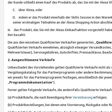
der Kunde schließt einen Kauf des Produkts ab, das Sie mit der Alexa 
C. über Alexa, oder
D. indem er das Produkt innerhalb der Skills Session in den Waren
seiner erstmaligen Teilnahme an der Alexa Shopping Action abschlie
iii. das Produkt, das Sie mit der Alexa-Einkaufsaktion vorgestellt ha
ihm bezahlt.
Die aus den einzelnen Qualifizierten Verkäufen generierten „
Qualifizi
Qualifizierten Verkäufe einnehmen, abzüglich etwaiger Versandkosten
Mehrwertsteuer), Servicegebühren, Gutschriften, Preisnachlässe, Bear
2. Ausgeschlossene Verkäufe
Unbeschadet des Vorstehenden gelten Qualifizierte Verkäufe nicht als
Vergütungskatalog für das Partnerprogramm oder andere Bestimmungen,
wir jeweils für das Partnerprogramm festlegen, einschließlich der jewe
„
Programmdokumentation
“).
Ferner gelten folgende Verkäufe, die andernfalls Qualifizierte Verkä
(a) Produktkäufe, die nach Beendigung Ihrer
Vereinbarung
erfolgen;
(b) Produktbestellungen, bei denen eine Stornierung, Rückgabe oder R