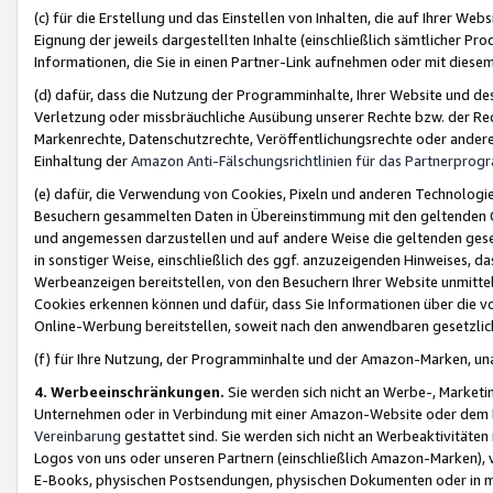
(c) für die Erstellung und das Einstellen von Inhalten, die auf Ihrer We
Eignung der jeweils dargestellten Inhalte (einschließlich sämtlicher 
Informationen, die Sie in einen Partner-Link aufnehmen oder mit diese
(d) dafür, dass die Nutzung der Programminhalte, Ihrer Website und des 
Verletzung oder missbräuchliche Ausübung unserer Rechte bzw. der Recht
Markenrechte, Datenschutzrechte, Veröffentlichungsrechte oder anderer
Einhaltung der
Amazon Anti-Fälschungsrichtlinien für das Partnerpro
(e) dafür, die Verwendung von Cookies, Pixeln und anderen Technologien
Besuchern gesammelten Daten in Übereinstimmung mit den geltenden Ge
und angemessen darzustellen und auf andere Weise die geltenden geset
in sonstiger Weise, einschließlich des ggf. anzuzeigenden Hinweises, d
Werbeanzeigen bereitstellen, von den Besuchern Ihrer Website unmitte
Cookies erkennen können und dafür, dass Sie Informationen über die v
Online-Werbung bereitstellen, soweit nach den anwendbaren gesetzlic
(f) für Ihre Nutzung, der Programminhalte und der Amazon-Marken, u
4. Werbeeinschränkungen.
Sie werden sich nicht an Werbe-, Market
Unternehmen oder in Verbindung mit einer Amazon-Website oder dem Pa
Vereinbarung
gestattet sind. Sie werden sich nicht an Werbeaktivitäten
Logos von uns oder unseren Partnern (einschließlich Amazon-Marken), 
E-Books, physischen Postsendungen, physischen Dokumenten oder in 