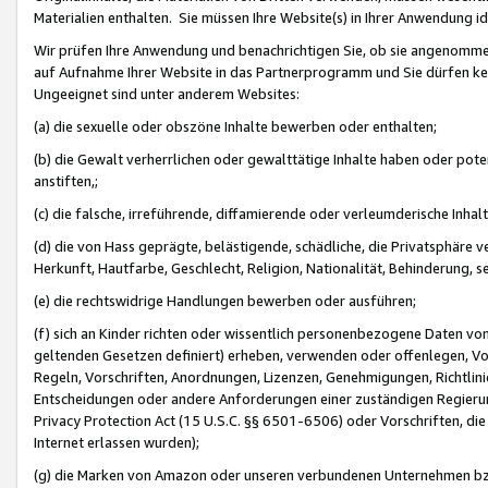
Materialien enthalten. Sie müssen Ihre Website(s) in Ihrer Anwendung ide
Wir prüfen Ihre Anwendung und benachrichtigen Sie, ob sie angenommen
auf Aufnahme Ihrer Website in das Partnerprogramm und Sie dürfen kei
Ungeeignet sind unter anderem Websites:
(a) die sexuelle oder obszöne Inhalte bewerben oder enthalten;
(b) die Gewalt verherrlichen oder gewalttätige Inhalte haben oder pot
anstiften,;
(c) die falsche, irreführende, diffamierende oder verleumderische Inha
(d) die von Hass geprägte, belästigende, schädliche, die Privatsphäre v
Herkunft, Hautfarbe, Geschlecht, Religion, Nationalität, Behinderung, 
(e) die rechtswidrige Handlungen bewerben oder ausführen;
(f) sich an Kinder richten oder wissentlich personenbezogene Daten vo
geltenden Gesetzen definiert) erheben, verwenden oder offenlegen, Vo
Regeln, Vorschriften, Anordnungen, Lizenzen, Genehmigungen, Richtlini
Entscheidungen oder andere Anforderungen einer zuständigen Regierung
Privacy Protection Act (15 U.S.C. §§ 6501-6506) oder Vorschriften, di
Internet erlassen wurden);
(g) die Marken von Amazon oder unseren verbundenen Unternehmen b