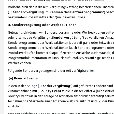
Vorbehaltlich der in diesem Vergütungskatalog beschriebenen Einschr
(„
Standardvergütung im Rahmen des Partnerprogramms
“) besc
bestimmten Prozentsatzes der Qualifizierten Erlöse.
4. Sondervergütung oder Werbeaktionen
Gelegentlich können wir Sonderprogramme oder Werbeaktionen auflegen,
oder alternative Vergütung („
Sondervergütung
”) zu verdienen. Amazo
Sonderprogramme oder Werbeaktionen jederzeit ganz oder teilweise einz
Sonderprogramme oder Werbeaktionen (auch Sonderprogramme oder We
Produktverkäufen kommt) disqualifizierende Ausschlusstatbestände, di
Programmdokumentation im Hinblick auf Produktverkäufe geltende E
Werbeaktionen.
Folgende Sondervergütungen sind derzeit verfügbar:
hier
.
(a) Bounty Events
In den in der
Anlage
(„
Sondervergütung
“) aufgeführten Ländern sind
Zusammenhang mit „
Bounty Events
“ die in dieser Ziffer 4 (a) besch
Bounty Event wie in der Anlage beschrieben anspruchsberechtigt sein mu
teilnehmende Startseite einer Amazon-Website aufruft und (2) der Kun
ausführt.
Amazon zahlt keine Sondervergütung, wenn das zugrundeliegende Boun