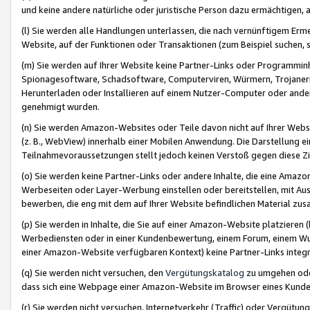
und keine andere natürliche oder juristische Person dazu ermächtigen, a
(l) Sie werden alle Handlungen unterlassen, die nach vernünftigem Erme
Website, auf der Funktionen oder Transaktionen (zum Beispiel suchen, s
(m) Sie werden auf Ihrer Website keine Partner-Links oder Programmin
Spionagesoftware, Schadsoftware, Computerviren, Würmern, Trojaner
Herunterladen oder Installieren auf einem Nutzer-Computer oder ande
genehmigt wurden.
(n) Sie werden Amazon-Websites oder Teile davon nicht auf Ihrer Websi
(z. B., WebView) innerhalb einer Mobilen Anwendung. Die Darstellung ein
Teilnahmevoraussetzungen stellt jedoch keinen Verstoß gegen diese Zif
(o) Sie werden keine Partner-Links oder andere Inhalte, die eine Am
Werbeseiten oder Layer-Werbung einstellen oder bereitstellen, mit Au
bewerben, die eng mit dem auf Ihrer Website befindlichen Material z
(p) Sie werden in Inhalte, die Sie auf einer Amazon-Website platzier
Werbediensten oder in einer Kundenbewertung, einem Forum, einem Wun
einer Amazon-Website verfügbaren Kontext) keine Partner-Links integr
(q) Sie werden nicht versuchen, den
Vergütungskatalog
zu umgehen oder
dass sich eine Webpage einer Amazon-Website im Browser eines Kunden 
(r) Sie werden nicht versuchen, Internetverkehr (Traffic) oder Vergü