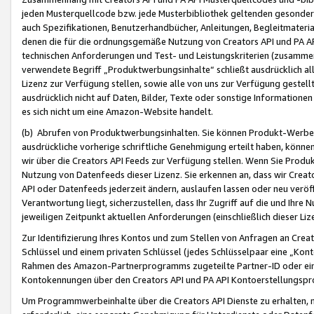
jeden Musterquellcode bzw. jede Musterbibliothek geltenden gesonder
auch Spezifikationen, Benutzerhandbücher, Anleitungen, Begleitmaterial
denen die für die ordnungsgemäße Nutzung von Creators API und PA A
technischen Anforderungen und Test- und Leistungskriterien (zusammen
verwendete Begriff „Produktwerbungsinhalte“ schließt ausdrücklich al
Lizenz zur Verfügung stellen, sowie alle von uns zur Verfügung gestel
ausdrücklich nicht auf Daten, Bilder, Texte oder sonstige Informatione
es sich nicht um eine Amazon-Website handelt.
(b) Abrufen von Produktwerbungsinhalten. Sie können Produkt-Werbein
ausdrückliche vorherige schriftliche Genehmigung erteilt haben, könn
wir über die Creators API Feeds zur Verfügung stellen. Wenn Sie Produk
Nutzung von Datenfeeds dieser Lizenz. Sie erkennen an, dass wir Creat
API oder Datenfeeds jederzeit ändern, auslaufen lassen oder neu veröffe
Verantwortung liegt, sicherzustellen, dass Ihr Zugriff auf die und Ihr
jeweiligen Zeitpunkt aktuellen Anforderungen (einschließlich dieser Liz
Zur Identifizierung Ihres Kontos und zum Stellen von Anfragen an Crea
Schlüssel und einem privaten Schlüssel (jedes Schlüsselpaar eine „Kon
Rahmen des Amazon-Partnerprogramms zugeteilte Partner-ID oder ein
Kontokennungen über den Creators API und PA API Kontoerstellungspro
Um Programmwerbeinhalte über die Creators API Dienste zu erhalten, m