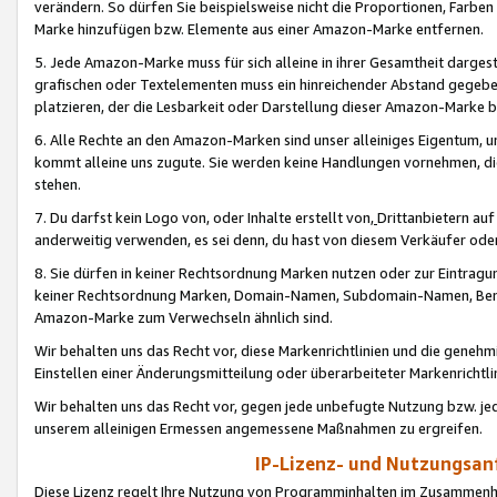
verändern. So dürfen Sie beispielsweise nicht die Proportionen, Farb
Marke hinzufügen bzw. Elemente aus einer Amazon-Marke entfernen.
5. Jede Amazon-Marke muss für sich alleine in ihrer Gesamtheit darge
grafischen oder Textelementen muss ein hinreichender Abstand gegebe
platzieren, der die Lesbarkeit oder Darstellung dieser Amazon-Marke b
6. Alle Rechte an den Amazon-Marken sind unser alleiniges Eigentum, 
kommt alleine uns zugute. Sie werden keine Handlungen vornehmen, 
stehen.
7. Du darfst kein Logo von, oder Inhalte erstellt von,
Drittanbietern au
anderweitig verwenden, es sei denn, du hast von diesem Verkäufer oder
8. Sie dürfen in keiner Rechtsordnung Marken nutzen oder zur Eintragu
keiner Rechtsordnung Marken, Domain-Namen, Subdomain-Namen, Benu
Amazon-Marke zum Verwechseln ähnlich sind.
Wir behalten uns das Recht vor, diese Markenrichtlinien und die gene
Einstellen einer Änderungsmitteilung oder überarbeiteter Markenricht
Wir behalten uns das Recht vor, gegen jede unbefugte Nutzung bzw. jede 
unserem alleinigen Ermessen angemessene Maßnahmen zu ergreifen.
IP-Lizenz- und Nutzungsan
Diese Lizenz regelt Ihre Nutzung von Programminhalten im Zusammen