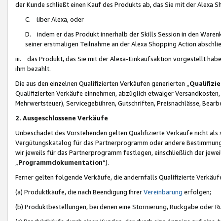
der Kunde schließt einen Kauf des Produkts ab, das Sie mit der Alexa 
C. über Alexa, oder
D. indem er das Produkt innerhalb der Skills Session in den Waren
seiner erstmaligen Teilnahme an der Alexa Shopping Action abschlie
iii. das Produkt, das Sie mit der Alexa-Einkaufsaktion vorgestellt ha
ihm bezahlt.
Die aus den einzelnen Qualifizierten Verkäufen generierten „
Qualifizi
Qualifizierten Verkäufe einnehmen, abzüglich etwaiger Versandkosten
Mehrwertsteuer), Servicegebühren, Gutschriften, Preisnachlässe, Bear
2. Ausgeschlossene Verkäufe
Unbeschadet des Vorstehenden gelten Qualifizierte Verkäufe nicht als
Vergütungskatalog für das Partnerprogramm oder andere Bestimmungen,
wir jeweils für das Partnerprogramm festlegen, einschließlich der jewe
„
Programmdokumentation
“).
Ferner gelten folgende Verkäufe, die andernfalls Qualifizierte Verkä
(a) Produktkäufe, die nach Beendigung Ihrer
Vereinbarung
erfolgen;
(b) Produktbestellungen, bei denen eine Stornierung, Rückgabe oder R