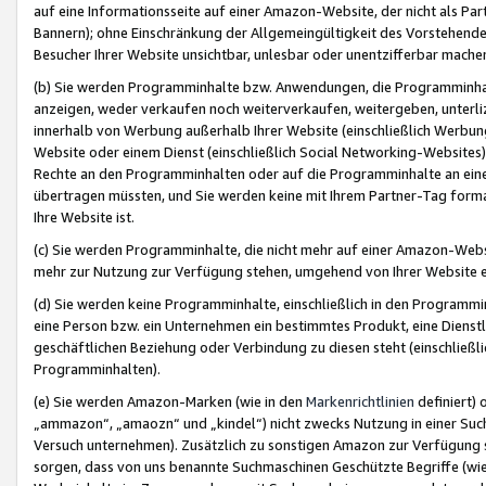
auf eine Informationsseite auf einer Amazon-Website, der nicht als Part
Bannern); ohne Einschränkung der Allgemeingültigkeit des Vorstehende
Besucher Ihrer Website unsichtbar, unlesbar oder unentzifferbar mache
(b) Sie werden Programminhalte bzw. Anwendungen, die Programminhalt
anzeigen, weder verkaufen noch weiterverkaufen, weitergeben, unterli
innerhalb von Werbung außerhalb Ihrer Website (einschließlich Werbun
Website oder einem Dienst (einschließlich Social Networking-Website
Rechte an den Programminhalten oder auf die Programminhalte an eine a
übertragen müssten, und Sie werden keine mit Ihrem Partner-Tag formati
Ihre Website ist.
(c) Sie werden Programminhalte, die nicht mehr auf einer Amazon-Websit
mehr zur Nutzung zur Verfügung stehen, umgehend von Ihrer Website e
(d) Sie werden keine Programminhalte, einschließlich in den Programmin
eine Person bzw. ein Unternehmen ein bestimmtes Produkt, eine Dienstle
geschäftlichen Beziehung oder Verbindung zu diesen steht (einschließli
Programminhalten).
(e) Sie werden Amazon-Marken (wie in den
Markenrichtlinien
definiert) 
„ammazon“, „amaozn“ und „kindel“) nicht zwecks Nutzung in einer Suc
Versuch unternehmen). Zusätzlich zu sonstigen Amazon zur Verfügung 
sorgen, dass von uns benannte Suchmaschinen Geschützte Begriffe (wie 