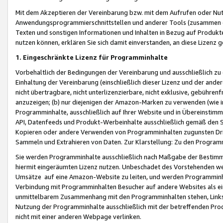
Mit dem Akzeptieren der Vereinbarung bzw. mit dem Aufrufen oder Nutz
Anwendungsprogrammierschnittstellen und anderer Tools (zusammen die
Texten und sonstigen Informationen und Inhalten in Bezug auf Produkte
nutzen können, erklären Sie sich damit einverstanden, an diese Lizenz 
1. Eingeschränkte Lizenz für Programminhalte
Vorbehaltlich der Bedingungen der Vereinbarung und ausschließlich z
Einhaltung der Vereinbarung (einschließlich dieser Lizenz und der ande
nicht übertragbare, nicht unterlizenzierbare, nicht exklusive, gebühren
anzuzeigen; (b) nur diejenigen der Amazon-Marken zu verwenden (wie in 
Programminhalte, ausschließlich auf Ihrer Website und in Übereinstimmu
API, Datenfeeds und Produkt-Werbeinhalte ausschließlich gemäß den Spe
Kopieren oder andere Verwenden von Programminhalten zugunsten Dri
Sammeln und Extrahieren von Daten. Zur Klarstellung: Zu den Program
Sie werden Programminhalte ausschließlich nach Maßgabe der Besti
hiermit eingeräumten Lizenz nutzen. Unbeschadet des Vorstehenden we
Umsätze auf eine Amazon-Website zu leiten, und werden Programminhal
Verbindung mit Programminhalten Besucher auf andere Websites als ein
unmittelbarem Zusammenhang mit den Programminhalten stehen, Links z
Nutzung der Programminhalte ausschließlich mit der betreffenden Pr
nicht mit einer anderen Webpage verlinken.