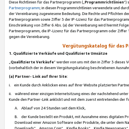
Diese Richtlinien für das Partnerprogramm („
Programmrichtlinien
“)
Partnerprogramm
; in diesen Programmrichtlinien verwendete und durch
der Vereinbarung zugewiesene Bedeutung. Die Rechte und Pflichten de
Partnerprogramm sowie Ziffer 3 der IP-Lizenz für das Partnerprogram
Einschränkung von Ziffer 6 Abs. (a) der Vereinbarung wird hiermit Fol
Partnerprogramm, die IP-Lizenz für das Partnerprogramm oder Ziffer 1
gegen die Vereinbarung.
Vergütungskatalog für das 
1. Qualifizierte Verkäufe und Qualifizierte Umsätze
„
Qualifizierte Verkäufe
“ werden von uns mit den in Ziffer 3 diese
(vorbehaltlich der in diesem Vergütungskatalog beschriebenen Ausnah
(a) Partner- Link auf Ihrer Site
:
i. ein Kunde durch Anklicken eines auf Ihrer Website platzierten Part
ii. während einer einzigen Internetsitzung eines der nachstehend unter (i)
Kunde den Partner-Link anklickt und mit dem zuerst eintretenden der f
A. Ablauf von 24 Stunden seit dem Klick,
B. der Kunde bestellt ein Produkt, mit Ausnahme eines digitalen P
Download einer Amazon Software oder Produkte, die unter dem N
Downloads“, „Amazon Coin“, „Kindle Books“, „Kindle Newspapers“, „