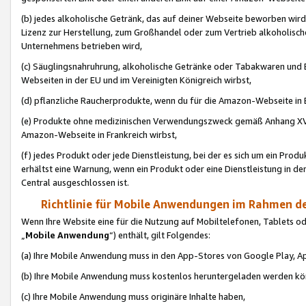
(b) jedes alkoholische Getränk, das auf deiner Webseite beworben wird
Lizenz zur Herstellung, zum Großhandel oder zum Vertrieb alkoholisch
Unternehmens betrieben wird,
(c) Säuglingsnahruhrung, alkoholische Getränke oder Tabakwaren und E
Webseiten in der EU und im Vereinigten Königreich wirbst,
(d) pflanzliche Raucherprodukte, wenn du für die Amazon-Webseite in B
(e) Produkte ohne medizinischen Verwendungszweck gemäß Anhang XVI 
Amazon-Webseite in Frankreich wirbst,
(f) jedes Produkt oder jede Dienstleistung, bei der es sich um ein Prod
erhältst eine Warnung, wenn ein Produkt oder eine Dienstleistung in de
Central ausgeschlossen ist.
Richtlinie für Mobile Anwendungen im Rahmen de
Wenn Ihre Website eine für die Nutzung auf Mobiltelefonen, Tablets 
„
Mobile Anwendung
“) enthält, gilt Folgendes:
(a) Ihre Mobile Anwendung muss in den App-Stores von Google Play, A
(b) Ihre Mobile Anwendung muss kostenlos heruntergeladen werden könn
(c) Ihre Mobile Anwendung muss originäre Inhalte haben,