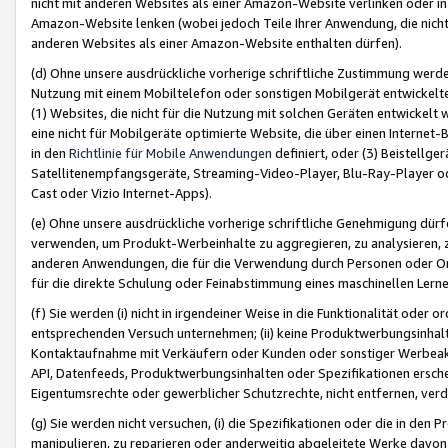
nicht mit anderen Websites als einer Amazon-Website verlinken oder i
Amazon-Website lenken (wobei jedoch Teile Ihrer Anwendung, die nich
anderen Websites als einer Amazon-Website enthalten dürfen).
(d) Ohne unsere ausdrückliche vorherige schriftliche Zustimmung werd
Nutzung mit einem Mobiltelefon oder sonstigen Mobilgerät entwickelt
(1) Websites, die nicht für die Nutzung mit solchen Geräten entwickelt
eine nicht für Mobilgeräte optimierte Website, die über einen Interne
in den
Richtlinie für Mobile Anwendungen
definiert, oder (3) Beistellge
Satellitenempfangsgeräte, Streaming-Video-Player, Blu-Ray-Player ode
Cast oder Vizio Internet-Apps).
(e) Ohne unsere ausdrückliche vorherige schriftliche Genehmigung dürfe
verwenden, um Produkt-Werbeinhalte zu aggregieren, zu analysieren, 
anderen Anwendungen, die für die Verwendung durch Personen oder Or
für die direkte Schulung oder Feinabstimmung eines maschinellen Lern
(f) Sie werden (i) nicht in irgendeiner Weise in die Funktionalität ode
entsprechenden Versuch unternehmen; (ii) keine Produktwerbungsinha
Kontaktaufnahme mit Verkäufern oder Kunden oder sonstiger Werbeaktiv
API, Datenfeeds, Produktwerbungsinhalten oder Spezifikationen erschei
Eigentumsrechte oder gewerblicher Schutzrechte, nicht entfernen, verd
(g) Sie werden nicht versuchen, (i) die Spezifikationen oder die in de
manipulieren, zu reparieren oder anderweitig abgeleitete Werke davon z