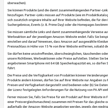
überwachen).
Sie können Produkte (und die damit zusammenhängenden Partner-Links)
hinzufügen. Partner-Links müssen auf Produkte (wie im Produktkatalog de
sich zusätzlich originäre Inhalte auf Ihrer Website befinden, die für 
Suchergebnisse, Events (z. B. Prime Day) oder die Homepages bestimmte
Sie müssen sämtliche Links und damit zusammenhängende Verweise auf z
Werbeaktion auf der jeweiligen Amazon-Website endet. Falls Sie beisp
einstellen und darauf hinweisen, dass Amazon auf ausgewählte Kleidun
Preisnachlass in Höhe von 15 % von Ihrer Website entfernen, sobald di
Sie dürfen keine unzutreffenden, überschwänglichen, täuschenden od
unsere Richtlinien, Werbeaktionen oder Preise aufstellen. Stellen Sie 
angebotenen Smartphone mit 64 GB Speicherkapazität ein, so dürfen S
führt.
Die Preise und die Verfügbarkeit von Produkten können Veränderungen 
Produkte ändern können, dürfen Sie auf Ihrer Website nur Angaben zu P
Preisen und Verfügbarkeit dargestellt sind bedienen oder (b) Sie Daten
der Lizenz festgelegten Anforderungen für die Nutzung von PA API einh
Ferner müssen Sie, falls Sie Preise für ein Produkt auf Ihrer Website in 
einer Preisvergleichsmaschine) zusammen mit Preisen für das gleiche o
außerhalb der Amazon-Website angeboten werden, jeweils den niedrigst