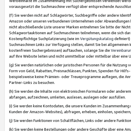
Werbeinhalte im Zusammenhang mit Suchergebnissen verwendet werden,
vorausgesetzt die Suchmaschine verfügt über entsprechende Ausschlu
(f) Sie werden nicht auf Schlagwörter, Suchbegriffe oder andere Ident
Amazon oder unseren verbundenen Unternehmen oder Abwandlungen bzw
nicht abschließende Liste unserer Marken entnehmen Sie bitte der Nich
Schlagwortauktionen auf Suchmaschinen teilnehmen, wenn die sich da
Kostenpflichtige Suchplatzierung (wie im
Vergütungskatalog
definiert
Suchmaschinen Links zur Verfügung stellen, damit Sie bei allgemeinen I
kostenfreien Suchergebnissen) auftauchen, solange Sie die
Vereinbaru
auf Ihre Website leiten und nicht unmittelbar oder mittelbar über eine
(g) Sie werden natürlichen oder juristischen Personen für die Nutzung 
Form von Geld, Rabatten, Preisnachlässen, Punkten, Spenden für Hilfs
beispielsweise keine Prämien- oder Treueprogramme auflegen, die Anrei
Partner-Links zu besuchen.
(h) Sie werden die Inhalte von elektronischen Formularen oder anderem M
abfangen, aufzeichnen, umleiten, auslesen, auslegen oder ausfüllen.
(i) Sie werden keine Kontodaten, die unsere Kunden im Zusammenhang 
Kunden der Amazon-Websites), abfragen, erheben, einholen, speichern,
(j) Sie werden Funktionen von Schaltflächen, Links oder andere Funkti
(k) Sie werden keine Bestellungen oder andere Geschäfte über eine Ama