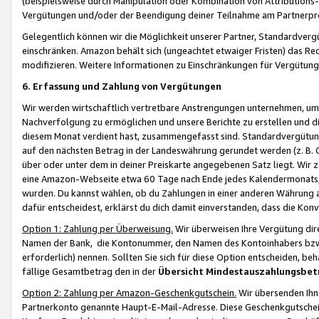
(beispielsweise durch Manipulation oder Kombination von Attributions-
Vergütungen und/oder der Beendigung deiner Teilnahme am Partnerp
Gelegentlich können wir die Möglichkeit unserer Partner, Standardv
einschränken. Amazon behält sich (ungeachtet etwaiger Fristen) das Re
modifizieren. Weitere Informationen zu Einschränkungen für Vergütung
6. Erfassung und Zahlung von Vergütungen
Wir werden wirtschaftlich vertretbare Anstrengungen unternehmen, um 
Nachverfolgung zu ermöglichen und unsere Berichte zu erstellen und di
diesem Monat verdient hast, zusammengefasst sind. Standardvergütung
auf den nächsten Betrag in der Landeswährung gerundet werden (z. B. C
über oder unter dem in deiner Preiskarte angegebenen Satz liegt. Wir
eine Amazon-Webseite etwa 60 Tage nach Ende jedes Kalendermonats, i
wurden. Du kannst wählen, ob du Zahlungen in einer anderen Währung
dafür entscheidest, erklärst du dich damit einverstanden, dass die K
Option 1: Zahlung per Überweisung.
Wir überweisen Ihre Vergütung dir
Namen der Bank, die Kontonummer, den Namen des Kontoinhabers bzw. a
erforderlich) nennen. Sollten Sie sich für diese Option entscheiden, be
fällige Gesamtbetrag den in der
Übersicht Mindestauszahlungsbet
Option 2: Zahlung per Amazon-Geschenkgutschein.
Wir übersenden Ihne
Partnerkonto genannte Haupt-E-Mail-Adresse. Diese Geschenkgutschei