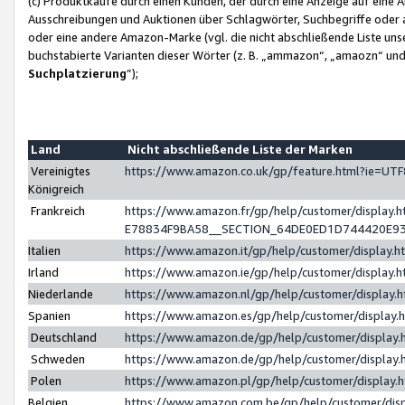
(c) Produktkäufe durch einen Kunden, der durch eine Anzeige auf eine 
Ausschreibungen und Auktionen über Schlagwörter, Suchbegriffe oder 
oder eine andere Amazon-Marke (vgl. die nicht abschließende Liste un
buchstabierte Varianten dieser Wörter (z. B. „ammazon“, „amaozn“ und „
Suchplatzierung
”);
Land
Nicht abschließende Liste der Marken
Vereinigtes
https://www.amazon.co.uk/gp/feature.html?ie=U
Königreich
Frankreich
https://www.amazon.fr/gp/help/customer/displa
E78834F9BA58__SECTION_64DE0ED1D744420E9
Italien
https://www.amazon.it/gp/help/customer/display
Irland
https://www.amazon.ie/gp/help/customer/displa
Niederlande
https://www.amazon.nl/gp/help/customer/display
Spanien
https://www.amazon.es/gp/help/customer/display
Deutschland
https://www.amazon.de/gp/help/customer/displa
Schweden
https://www.amazon.de/gp/help/customer/displa
Polen
https://www.amazon.pl/gp/help/customer/display
Belgien
https://www.amazon.com.be/gp/help/customer/d