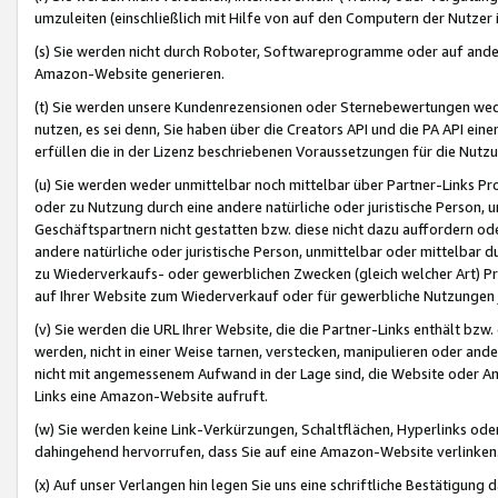
umzuleiten (einschließlich mit Hilfe von auf den Computern der Nutzer i
(s) Sie werden nicht durch Roboter, Softwareprogramme oder auf andere
Amazon-Website generieren.
(t) Sie werden unsere Kundenrezensionen oder Sternebewertungen wed
nutzen, es sei denn, Sie haben über die Creators API und die PA API e
erfüllen die in der Lizenz beschriebenen Voraussetzungen für die Nutzu
(u) Sie werden weder unmittelbar noch mittelbar über Partner-Links P
oder zu Nutzung durch eine andere natürliche oder juristische Person,
Geschäftspartnern nicht gestatten bzw. diese nicht dazu auffordern od
andere natürliche oder juristische Person, unmittelbar oder mittelbar
zu Wiederverkaufs- oder gewerblichen Zwecken (gleich welcher Art) 
auf Ihrer Website zum Wiederverkauf oder für gewerbliche Nutzungen 
(v) Sie werden die URL Ihrer Website, die die Partner-Links enthält b
werden, nicht in einer Weise tarnen, verstecken, manipulieren oder and
nicht mit angemessenem Aufwand in der Lage sind, die Website oder A
Links eine Amazon-Website aufruft.
(w) Sie werden keine Link-Verkürzungen, Schaltflächen, Hyperlinks ode
dahingehend hervorrufen, dass Sie auf eine Amazon-Website verlinken
(x) Auf unser Verlangen hin legen Sie uns eine schriftliche Bestätigung