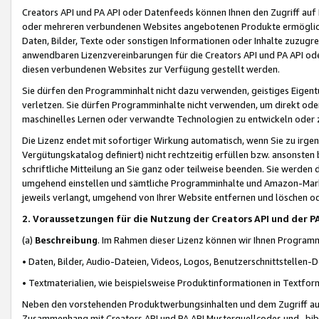
Creators API und PA API oder Datenfeeds können Ihnen den Zugriff auf D
oder mehreren verbundenen Websites angebotenen Produkte ermögliche
Daten, Bilder, Texte oder sonstigen Informationen oder Inhalte zuzugre
anwendbaren Lizenzvereinbarungen für die Creators API und PA API od
diesen verbundenen Websites zur Verfügung gestellt werden.
Sie dürfen den Programminhalt nicht dazu verwenden, geistiges Eigent
verletzen. Sie dürfen Programminhalte nicht verwenden, um direkt ode
maschinelles Lernen oder verwandte Technologien zu entwickeln oder zu
Die Lizenz endet mit sofortiger Wirkung automatisch, wenn Sie zu irg
Vergütungskatalog definiert) nicht rechtzeitig erfüllen bzw. ansonsten
schriftliche Mitteilung an Sie ganz oder teilweise beenden. Sie werden
umgehend einstellen und sämtliche Programminhalte und Amazon-Marke
jeweils verlangt, umgehend von Ihrer Website entfernen und löschen od
2. Voraussetzungen für die Nutzung der Creators API und der P
(a)
Beschreibung
. Im Rahmen dieser Lizenz können wir Ihnen Programmi
• Daten, Bilder, Audio-Dateien, Videos, Logos, Benutzerschnittstellen-
• Textmaterialien, wie beispielsweise Produktinformationen in Textfor
Neben den vorstehenden Produktwerbungsinhalten und dem Zugriff auf 
Zusammenhang mit Creators API und PA API Musterquellcodes und -bibli