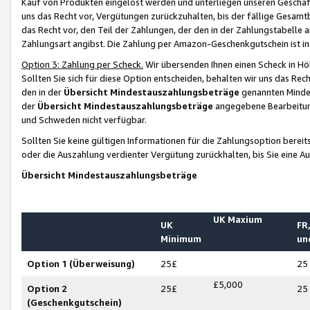
Kauf von Produkten eingelöst werden und unterliegen unseren Geschäf
uns das Recht vor, Vergütungen zurückzuhalten, bis der fällige Gesamt
das Recht vor, den Teil der Zahlungen, der den in der Zahlungstabelle 
Zahlungsart angibst. Die Zahlung per Amazon-Geschenkgutschein ist in
Option 3: Zahlung per Scheck.
Wir übersenden Ihnen einen Scheck in Höh
Sollten Sie sich für diese Option entscheiden, behalten wir uns das Rec
den in der
Übersicht Mindestauszahlungsbeträge
genannten Mindest
der
Übersicht Mindestauszahlungsbeträge
angegebene Bearbeitung
und Schweden nicht verfügbar.
Sollten Sie keine gültigen Informationen für die Zahlungsoption bereit
oder die Auszahlung verdienter Vergütung zurückhalten, bis Sie eine A
Übersicht Mindestauszahlungsbeträge
UK Maxium
UK
FR,
Minimum
un
Option 1 (Überweisung)
25£
25
£5,000
Option 2
25£
25
(Geschenkgutschein)