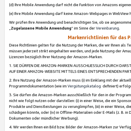
(d) Ihre Mobile Anwendung darf nicht die Funktion von Amazons eige
(e) Ihre Mobile Anwendung darf keine Amazon-Webpages in WebView 
Wir prüfen Ihre Anwendung und benachrichtigen Sie, ob sie angenomm
„
Zugelassene Mobile Anwendung
“ im Sinne der
Vereinbarung
.
Markenrichtlinien für das 
Diese Richtlinien gelten für die Nutzung der Marken, die wir Ihnen als 
müssen jederzeit strikt eingehalten werden, und jede Nutzung der Ama
Lizenzen bezüglich Ihrer Nutzung der Amazon-Marken.
1. SIE DÜRFEN DIE AMAZON-MARKEN AUSSCHLIESSLICH DURCH DARS
AUF EINER AMAZON-WEBSITE MITTELS EINES ENTSPRECHENDEN PART
2. Ihre Nutzung der Amazon-Marken muss (i) im Einklang mit der aktuells
Programmdokumentation (wie im
Vergütungskatalog
definiert) erfolg
3. Sie dürfen die Amazon-Marken ausschließlich für den in der Progr
nicht wie folgt nutzen oder darstellen: (i) in einer Weise, die ein Spo
Produkte und Dienstleistungen zu verunglimpfen, (iii) in einer Weise
schädigen könnte, oder (iv) in Offline-Materialien oder E-Mails (z. B.
Dokumenten oder mündlicher Werbung).
4. Wir werden Ihnen ein Bild bzw. Bilder der Amazon-Marken zur Verfüg