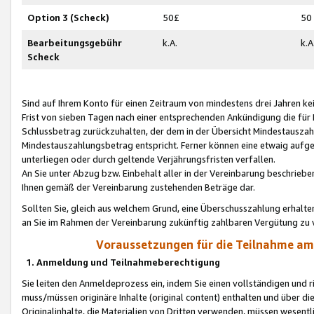
Option 3 (Scheck)
50£
50
Bearbeitungsgebühr
k.A.
k.A
Scheck
Sind auf Ihrem Konto für einen Zeitraum von mindestens drei Jahren kein
Frist von sieben Tagen nach einer entsprechenden Ankündigung die für
Schlussbetrag zurückzuhalten, der dem in der Übersicht Mindestausz
Mindestauszahlungsbetrag entspricht. Ferner können eine etwaig aufg
unterliegen oder durch geltende Verjährungsfristen verfallen.
An Sie unter Abzug bzw. Einbehalt aller in der Vereinbarung beschrieb
Ihnen gemäß der Vereinbarung zustehenden Beträge dar.
Sollten Sie, gleich aus welchem Grund, eine Überschusszahlung erhalte
an Sie im Rahmen der Vereinbarung zukünftig zahlbaren Vergütung zu 
Voraussetzungen für die Teilnahme a
1. Anmeldung und Teilnahmeberechtigung
Sie leiten den Anmeldeprozess ein, indem Sie einen vollständigen und 
muss/müssen originäre Inhalte (original content) enthalten und über d
Originalinhalte, die Materialien von Dritten verwenden, müssen wese