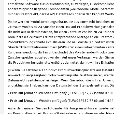
enthaltene Software zurückzuentwickeln, zu zerlegen, zu dekompilier
andere zugrunde liegende Komponenten (wie Modelle, Modellparameter
mit der Creators API, der PA API, Datenfeeds oder in den Produkt Werb
(h) Sie werden Produktwerbungsinhalte, die aus einem Bild bestehen, ni
Zeitraum von bis zu 24 Stunden einen Link auf Produktwerbungsinhalte
die nicht aus Bildern bestehen, für einen Zeitraum von bis zu 24 Stund
Ablauf dieses Zeitraums durch entsprechende Anfrage an die Creators 
Produktwerbungsinhalte aktualisieren und neu darstellen. Sofern wir Ih
Standardidentifikationsnummern (ASINs) für einen unbestimmten Zeitra
Kundenanwendung, dürfen unbeschadet des Vorstehenden Produktwerbu
Zwischenspeicher abgelegt werden. Auf unser Verlangen werden Sie un
die Produktwerbungsinhalte enthält oder nutzt, damit wir Ihre Einhalt
(i) Wenn Sie seltener als stündlich Produktwerbungsinhalte aus Datenfe
Anwendung angezeigten Produktwerbungsinhalte aktualisieren, werden 
Datums-/Uhrzeitstempel einfügen. Wenn Sie jedoch die in Ihrer Anwe
und aktualisiert haben, kann der Datumsteil des Stempels entfallen. Dies
• Preis auf [Amazon-Website einfügen]: [EUR/GBP] 32,77 (Stand 07.01.
• Preis auf [Amazon-Website einfügen]: [EUR/GBP] 32,77 (Stand 14:11 
Außerdem müssen Sie den folgenden Haftungsausschluss entweder neb
ein Pop-up-Fenster, ein Pop-up-Skript oder ein sonstiges vergleichba