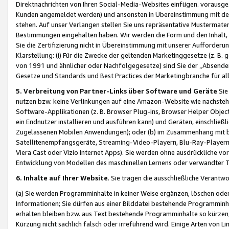
Direktnachrichten von Ihren Social-Media-Websites einfügen. vorausg
Kunden angemeldet werden) und ansonsten in Übereinstimmung mit der
stehen. Auf unser Verlangen stellen Sie uns repräsentative Mustermater
Bestimmungen eingehalten haben. Wir werden die Form und den Inhalt, di
Sie die Zertifizierung nicht in Übereinstimmung mit unserer Aufforderu
Klarstellung: (i) Für die Zwecke der geltenden Marketinggesetze (z. 
von 1991 und ähnlicher oder Nachfolgegesetze) sind Sie der „Absender“ j
Gesetze und Standards und Best Practices der Marketingbranche für 
5. Verbreitung von Partner-Links über Software und Geräte
Sie
nutzen bzw. keine Verlinkungen auf eine Amazon-Website wie nachsteh
Software-Applikationen (z. B. Browser Plug-ins, Browser Helper Objec
ein Endnutzer installieren und ausführen kann) und Geräten, einschlie
Zugelassenen Mobilen Anwendungen); oder (b) im Zusammenhang mit bzw.
Satellitenempfangsgeräte, Streaming-Video-Playern, Blu-Ray-Playern 
Viera Cast oder Vizio Internet Apps). Sie werden ohne ausdrückliche v
Entwicklung von Modellen des maschinellen Lernens oder verwandter 
6. Inhalte auf Ihrer Website
. Sie tragen die ausschließliche Verantwo
(a) Sie werden Programminhalte in keiner Weise ergänzen, löschen oder
Informationen; Sie dürfen aus einer Bilddatei bestehende Programminhal
erhalten bleiben bzw. aus Text bestehende Programminhalte so kürzen, 
Kürzung nicht sachlich falsch oder irreführend wird. Einige Arten von L