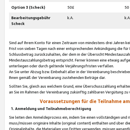
Option 3 (Scheck)
50£
50
Bearbeitungsgebühr
k.A.
k.A
Scheck
Sind auf Ihrem Konto für einen Zeitraum von mindestens drei Jahren kein
Frist von sieben Tagen nach einer entsprechenden Ankündigung die für
Schlussbetrag zurückzuhalten, der dem in der Übersicht Mindestausz
Mindestauszahlungsbetrag entspricht. Ferner können eine etwaig aufg
unterliegen oder durch geltende Verjährungsfristen verfallen.
An Sie unter Abzug bzw. Einbehalt aller in der Vereinbarung beschrieb
Ihnen gemäß der Vereinbarung zustehenden Beträge dar.
Sollten Sie, gleich aus welchem Grund, eine Überschusszahlung erhalte
an Sie im Rahmen der Vereinbarung zukünftig zahlbaren Vergütung zu 
Voraussetzungen für die Teilnahme a
1. Anmeldung und Teilnahmeberechtigung
Sie leiten den Anmeldeprozess ein, indem Sie einen vollständigen und 
muss/müssen originäre Inhalte (original content) enthalten und über d
Originalinhalte, die Materialien von Dritten verwenden, müssen wese