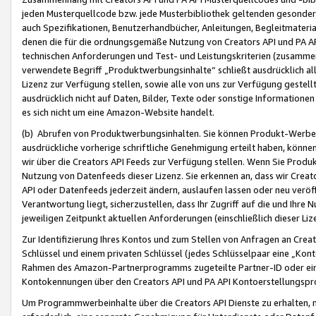
jeden Musterquellcode bzw. jede Musterbibliothek geltenden gesonder
auch Spezifikationen, Benutzerhandbücher, Anleitungen, Begleitmaterial
denen die für die ordnungsgemäße Nutzung von Creators API und PA A
technischen Anforderungen und Test- und Leistungskriterien (zusammen
verwendete Begriff „Produktwerbungsinhalte“ schließt ausdrücklich al
Lizenz zur Verfügung stellen, sowie alle von uns zur Verfügung gestel
ausdrücklich nicht auf Daten, Bilder, Texte oder sonstige Informatione
es sich nicht um eine Amazon-Website handelt.
(b) Abrufen von Produktwerbungsinhalten. Sie können Produkt-Werbein
ausdrückliche vorherige schriftliche Genehmigung erteilt haben, könn
wir über die Creators API Feeds zur Verfügung stellen. Wenn Sie Produk
Nutzung von Datenfeeds dieser Lizenz. Sie erkennen an, dass wir Creat
API oder Datenfeeds jederzeit ändern, auslaufen lassen oder neu veröffe
Verantwortung liegt, sicherzustellen, dass Ihr Zugriff auf die und Ihr
jeweiligen Zeitpunkt aktuellen Anforderungen (einschließlich dieser Liz
Zur Identifizierung Ihres Kontos und zum Stellen von Anfragen an Crea
Schlüssel und einem privaten Schlüssel (jedes Schlüsselpaar eine „Kon
Rahmen des Amazon-Partnerprogramms zugeteilte Partner-ID oder ein
Kontokennungen über den Creators API und PA API Kontoerstellungspro
Um Programmwerbeinhalte über die Creators API Dienste zu erhalten, m