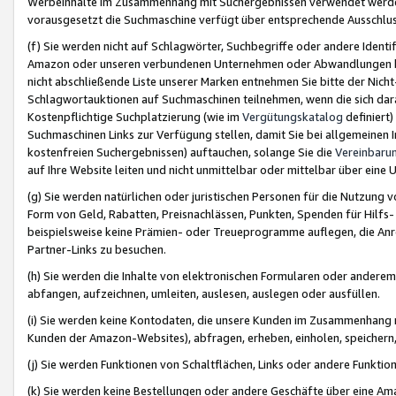
Werbeinhalte im Zusammenhang mit Suchergebnissen verwendet werden,
vorausgesetzt die Suchmaschine verfügt über entsprechende Ausschlu
(f) Sie werden nicht auf Schlagwörter, Suchbegriffe oder andere Ident
Amazon oder unseren verbundenen Unternehmen oder Abwandlungen bzw
nicht abschließende Liste unserer Marken entnehmen Sie bitte der Nich
Schlagwortauktionen auf Suchmaschinen teilnehmen, wenn die sich da
Kostenpflichtige Suchplatzierung (wie im
Vergütungskatalog
definiert
Suchmaschinen Links zur Verfügung stellen, damit Sie bei allgemeinen I
kostenfreien Suchergebnissen) auftauchen, solange Sie die
Vereinbaru
auf Ihre Website leiten und nicht unmittelbar oder mittelbar über eine
(g) Sie werden natürlichen oder juristischen Personen für die Nutzung 
Form von Geld, Rabatten, Preisnachlässen, Punkten, Spenden für Hilfs
beispielsweise keine Prämien- oder Treueprogramme auflegen, die Anrei
Partner-Links zu besuchen.
(h) Sie werden die Inhalte von elektronischen Formularen oder anderem M
abfangen, aufzeichnen, umleiten, auslesen, auslegen oder ausfüllen.
(i) Sie werden keine Kontodaten, die unsere Kunden im Zusammenhang 
Kunden der Amazon-Websites), abfragen, erheben, einholen, speichern,
(j) Sie werden Funktionen von Schaltflächen, Links oder andere Funkti
(k) Sie werden keine Bestellungen oder andere Geschäfte über eine Ama