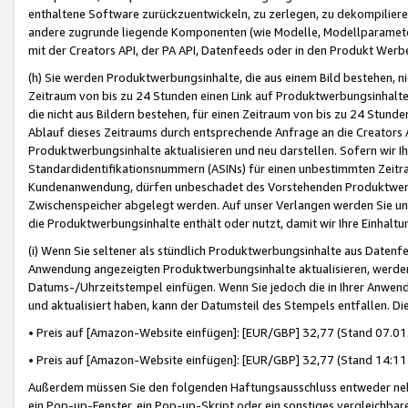
enthaltene Software zurückzuentwickeln, zu zerlegen, zu dekompilier
andere zugrunde liegende Komponenten (wie Modelle, Modellparameter
mit der Creators API, der PA API, Datenfeeds oder in den Produkt Werb
(h) Sie werden Produktwerbungsinhalte, die aus einem Bild bestehen, ni
Zeitraum von bis zu 24 Stunden einen Link auf Produktwerbungsinhalte
die nicht aus Bildern bestehen, für einen Zeitraum von bis zu 24 Stund
Ablauf dieses Zeitraums durch entsprechende Anfrage an die Creators 
Produktwerbungsinhalte aktualisieren und neu darstellen. Sofern wir Ih
Standardidentifikationsnummern (ASINs) für einen unbestimmten Zeitra
Kundenanwendung, dürfen unbeschadet des Vorstehenden Produktwerbu
Zwischenspeicher abgelegt werden. Auf unser Verlangen werden Sie un
die Produktwerbungsinhalte enthält oder nutzt, damit wir Ihre Einhalt
(i) Wenn Sie seltener als stündlich Produktwerbungsinhalte aus Datenfe
Anwendung angezeigten Produktwerbungsinhalte aktualisieren, werden 
Datums-/Uhrzeitstempel einfügen. Wenn Sie jedoch die in Ihrer Anwe
und aktualisiert haben, kann der Datumsteil des Stempels entfallen. Dies
• Preis auf [Amazon-Website einfügen]: [EUR/GBP] 32,77 (Stand 07.01.
• Preis auf [Amazon-Website einfügen]: [EUR/GBP] 32,77 (Stand 14:11 
Außerdem müssen Sie den folgenden Haftungsausschluss entweder neb
ein Pop-up-Fenster, ein Pop-up-Skript oder ein sonstiges vergleichba