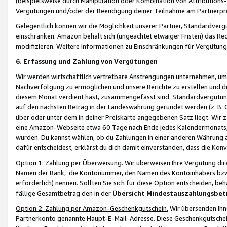
(beispielsweise durch Manipulation oder Kombination von Attributions-
Vergütungen und/oder der Beendigung deiner Teilnahme am Partnerp
Gelegentlich können wir die Möglichkeit unserer Partner, Standardv
einschränken. Amazon behält sich (ungeachtet etwaiger Fristen) das Re
modifizieren. Weitere Informationen zu Einschränkungen für Vergütung
6. Erfassung und Zahlung von Vergütungen
Wir werden wirtschaftlich vertretbare Anstrengungen unternehmen, um 
Nachverfolgung zu ermöglichen und unsere Berichte zu erstellen und di
diesem Monat verdient hast, zusammengefasst sind. Standardvergütung
auf den nächsten Betrag in der Landeswährung gerundet werden (z. B. C
über oder unter dem in deiner Preiskarte angegebenen Satz liegt. Wir
eine Amazon-Webseite etwa 60 Tage nach Ende jedes Kalendermonats, i
wurden. Du kannst wählen, ob du Zahlungen in einer anderen Währung
dafür entscheidest, erklärst du dich damit einverstanden, dass die K
Option 1: Zahlung per Überweisung.
Wir überweisen Ihre Vergütung dir
Namen der Bank, die Kontonummer, den Namen des Kontoinhabers bzw. a
erforderlich) nennen. Sollten Sie sich für diese Option entscheiden, be
fällige Gesamtbetrag den in der
Übersicht Mindestauszahlungsbet
Option 2: Zahlung per Amazon-Geschenkgutschein.
Wir übersenden Ihne
Partnerkonto genannte Haupt-E-Mail-Adresse. Diese Geschenkgutschei