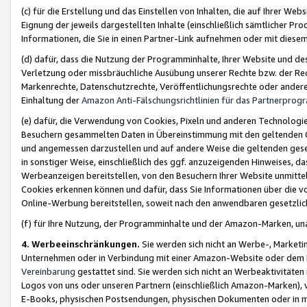
(c) für die Erstellung und das Einstellen von Inhalten, die auf Ihrer We
Eignung der jeweils dargestellten Inhalte (einschließlich sämtlicher 
Informationen, die Sie in einen Partner-Link aufnehmen oder mit diese
(d) dafür, dass die Nutzung der Programminhalte, Ihrer Website und des 
Verletzung oder missbräuchliche Ausübung unserer Rechte bzw. der Recht
Markenrechte, Datenschutzrechte, Veröffentlichungsrechte oder anderer
Einhaltung der
Amazon Anti-Fälschungsrichtlinien für das Partnerpro
(e) dafür, die Verwendung von Cookies, Pixeln und anderen Technologien
Besuchern gesammelten Daten in Übereinstimmung mit den geltenden Ge
und angemessen darzustellen und auf andere Weise die geltenden geset
in sonstiger Weise, einschließlich des ggf. anzuzeigenden Hinweises, d
Werbeanzeigen bereitstellen, von den Besuchern Ihrer Website unmitte
Cookies erkennen können und dafür, dass Sie Informationen über die v
Online-Werbung bereitstellen, soweit nach den anwendbaren gesetzlic
(f) für Ihre Nutzung, der Programminhalte und der Amazon-Marken, u
4. Werbeeinschränkungen.
Sie werden sich nicht an Werbe-, Market
Unternehmen oder in Verbindung mit einer Amazon-Website oder dem Pa
Vereinbarung
gestattet sind. Sie werden sich nicht an Werbeaktivitäten
Logos von uns oder unseren Partnern (einschließlich Amazon-Marken), 
E-Books, physischen Postsendungen, physischen Dokumenten oder in 