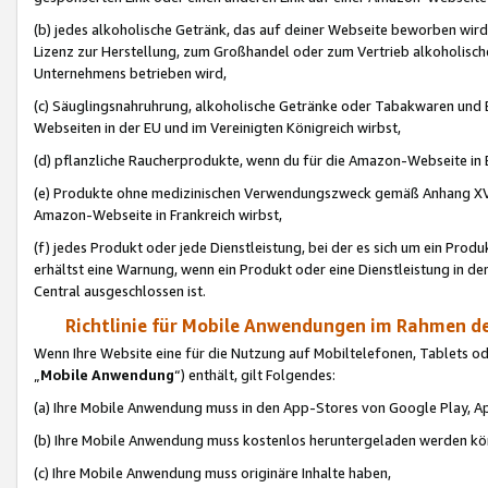
(b) jedes alkoholische Getränk, das auf deiner Webseite beworben wird
Lizenz zur Herstellung, zum Großhandel oder zum Vertrieb alkoholisch
Unternehmens betrieben wird,
(c) Säuglingsnahruhrung, alkoholische Getränke oder Tabakwaren und E
Webseiten in der EU und im Vereinigten Königreich wirbst,
(d) pflanzliche Raucherprodukte, wenn du für die Amazon-Webseite in B
(e) Produkte ohne medizinischen Verwendungszweck gemäß Anhang XVI 
Amazon-Webseite in Frankreich wirbst,
(f) jedes Produkt oder jede Dienstleistung, bei der es sich um ein Prod
erhältst eine Warnung, wenn ein Produkt oder eine Dienstleistung in de
Central ausgeschlossen ist.
Richtlinie für Mobile Anwendungen im Rahmen de
Wenn Ihre Website eine für die Nutzung auf Mobiltelefonen, Tablets 
„
Mobile Anwendung
“) enthält, gilt Folgendes:
(a) Ihre Mobile Anwendung muss in den App-Stores von Google Play, A
(b) Ihre Mobile Anwendung muss kostenlos heruntergeladen werden könn
(c) Ihre Mobile Anwendung muss originäre Inhalte haben,