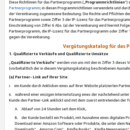
Diese Richtlinien für das Partnerprogramm („
Programmrichtlinien
“)
Partnerprogramm
; in diesen Programmrichtlinien verwendete und durch
der Vereinbarung zugewiesene Bedeutung. Die Rechte und Pflichten de
Partnerprogramm sowie Ziffer 3 der IP-Lizenz für das Partnerprogram
Einschränkung von Ziffer 6 Abs. (a) der Vereinbarung wird hiermit Fol
Partnerprogramm, die IP-Lizenz für das Partnerprogramm oder Ziffer 1
gegen die Vereinbarung.
Vergütungskatalog für das 
1. Qualifizierte Verkäufe und Qualifizierte Umsätze
„
Qualifizierte Verkäufe
“ werden von uns mit den in Ziffer 3 diese
(vorbehaltlich der in diesem Vergütungskatalog beschriebenen Ausnah
(a) Partner- Link auf Ihrer Site
:
i. ein Kunde durch Anklicken eines auf Ihrer Website platzierten Part
ii. während einer einzigen Internetsitzung eines der nachstehend unter (i)
Kunde den Partner-Link anklickt und mit dem zuerst eintretenden der f
A. Ablauf von 24 Stunden seit dem Klick,
B. der Kunde bestellt ein Produkt, mit Ausnahme eines digitalen P
Download einer Amazon Software oder Produkte, die unter dem N
Downloads“, „Amazon Coin“, „Kindle Books“, „Kindle Newspapers“, „