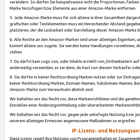
verändern. So dürfen Sie beispielsweise nicht die Proportionen, Farb
Marke hinzufügen bzw. Elemente aus einer Amazon-Marke entfernen.
5. Jede Amazon-Marke muss für sich alleine in ihrer Gesamtheit darge
grafischen oder Textelementen muss ein hinreichender Abstand gegebe
platzieren, der die Lesbarkeit oder Darstellung dieser Amazon-Marke b
6. Alle Rechte an den Amazon-Marken sind unser alleiniges Eigentum, 
kommt alleine uns zugute. Sie werden keine Handlungen vornehmen, 
stehen.
7. Du darfst kein Logo von, oder Inhalte erstellt von,
Drittanbietern au
anderweitig verwenden, es sei denn, du hast von diesem Verkäufer oder
8. Sie dürfen in keiner Rechtsordnung Marken nutzen oder zur Eintragu
keiner Rechtsordnung Marken, Domain-Namen, Subdomain-Namen, Benu
Amazon-Marke zum Verwechseln ähnlich sind.
Wir behalten uns das Recht vor, diese Markenrichtlinien und die gene
Einstellen einer Änderungsmitteilung oder überarbeiteter Markenricht
Wir behalten uns das Recht vor, gegen jede unbefugte Nutzung bzw. jede 
unserem alleinigen Ermessen angemessene Maßnahmen zu ergreifen.
IP-Lizenz- und Nutzungsan
Diese Lizenz regelt Ihre Nutzung von Programminhalten im Zusammen