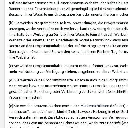
auf eine Informationsseite auf einer Amazon-Website, der nicht als Part
Bannern); ohne Einschränkung der Allgemeingültigkeit des Vorstehende
Besucher Ihrer Website unsichtbar, unlesbar oder unentzifferbar mache
(b) Sie werden Programminhalte bzw. Anwendungen, die Programminhalt
anzeigen, weder verkaufen noch weiterverkaufen, weitergeben, unterli
innerhalb von Werbung außerhalb Ihrer Website (einschließlich Werbun
Website oder einem Dienst (einschließlich Social Networking-Website
Rechte an den Programminhalten oder auf die Programminhalte an eine a
übertragen müssten, und Sie werden keine mit Ihrem Partner-Tag formati
Ihre Website ist.
(c) Sie werden Programminhalte, die nicht mehr auf einer Amazon-Websit
mehr zur Nutzung zur Verfügung stehen, umgehend von Ihrer Website e
(d) Sie werden keine Programminhalte, einschließlich in den Programmin
eine Person bzw. ein Unternehmen ein bestimmtes Produkt, eine Dienstle
geschäftlichen Beziehung oder Verbindung zu diesen steht (einschließli
Programminhalten).
(e) Sie werden Amazon-Marken (wie in den
Markenrichtlinien
definiert) 
„ammazon“, „amaozn“ und „kindel“) nicht zwecks Nutzung in einer Suc
Versuch unternehmen). Zusätzlich zu sonstigen Amazon zur Verfügung 
sorgen, dass von uns benannte Suchmaschinen Geschützte Begriffe (wie 