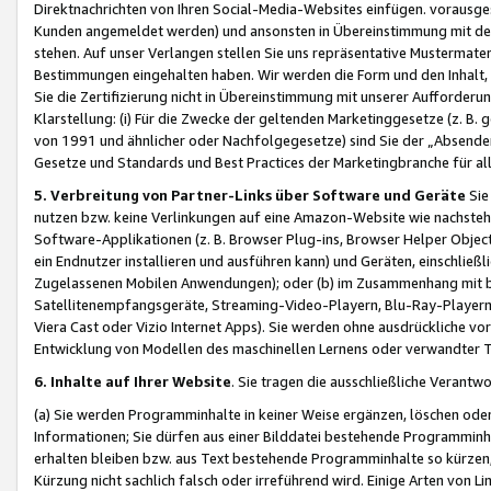
Direktnachrichten von Ihren Social-Media-Websites einfügen. vorausg
Kunden angemeldet werden) und ansonsten in Übereinstimmung mit der
stehen. Auf unser Verlangen stellen Sie uns repräsentative Mustermater
Bestimmungen eingehalten haben. Wir werden die Form und den Inhalt, di
Sie die Zertifizierung nicht in Übereinstimmung mit unserer Aufforderu
Klarstellung: (i) Für die Zwecke der geltenden Marketinggesetze (z. 
von 1991 und ähnlicher oder Nachfolgegesetze) sind Sie der „Absender“ j
Gesetze und Standards und Best Practices der Marketingbranche für 
5. Verbreitung von Partner-Links über Software und Geräte
Sie
nutzen bzw. keine Verlinkungen auf eine Amazon-Website wie nachsteh
Software-Applikationen (z. B. Browser Plug-ins, Browser Helper Objec
ein Endnutzer installieren und ausführen kann) und Geräten, einschlie
Zugelassenen Mobilen Anwendungen); oder (b) im Zusammenhang mit bzw.
Satellitenempfangsgeräte, Streaming-Video-Playern, Blu-Ray-Playern 
Viera Cast oder Vizio Internet Apps). Sie werden ohne ausdrückliche v
Entwicklung von Modellen des maschinellen Lernens oder verwandter 
6. Inhalte auf Ihrer Website
. Sie tragen die ausschließliche Verantwo
(a) Sie werden Programminhalte in keiner Weise ergänzen, löschen oder
Informationen; Sie dürfen aus einer Bilddatei bestehende Programminhal
erhalten bleiben bzw. aus Text bestehende Programminhalte so kürzen, 
Kürzung nicht sachlich falsch oder irreführend wird. Einige Arten von L