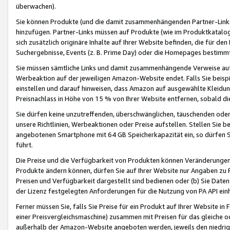
überwachen).
Sie können Produkte (und die damit zusammenhängenden Partner-Links)
hinzufügen. Partner-Links müssen auf Produkte (wie im Produktkatalog de
sich zusätzlich originäre Inhalte auf Ihrer Website befinden, die für 
Suchergebnisse, Events (z. B. Prime Day) oder die Homepages bestimmte
Sie müssen sämtliche Links und damit zusammenhängende Verweise auf z
Werbeaktion auf der jeweiligen Amazon-Website endet. Falls Sie beisp
einstellen und darauf hinweisen, dass Amazon auf ausgewählte Kleidun
Preisnachlass in Höhe von 15 % von Ihrer Website entfernen, sobald di
Sie dürfen keine unzutreffenden, überschwänglichen, täuschenden od
unsere Richtlinien, Werbeaktionen oder Preise aufstellen. Stellen Sie 
angebotenen Smartphone mit 64 GB Speicherkapazität ein, so dürfen S
führt.
Die Preise und die Verfügbarkeit von Produkten können Veränderungen 
Produkte ändern können, dürfen Sie auf Ihrer Website nur Angaben zu P
Preisen und Verfügbarkeit dargestellt sind bedienen oder (b) Sie Daten
der Lizenz festgelegten Anforderungen für die Nutzung von PA API einh
Ferner müssen Sie, falls Sie Preise für ein Produkt auf Ihrer Website in 
einer Preisvergleichsmaschine) zusammen mit Preisen für das gleiche o
außerhalb der Amazon-Website angeboten werden, jeweils den niedrigst