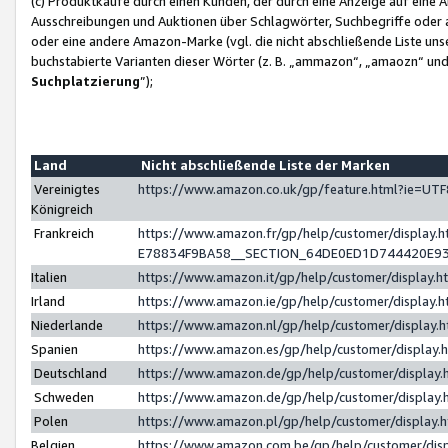
(c) Produktkäufe durch einen Kunden, der durch eine Anzeige auf eine 
Ausschreibungen und Auktionen über Schlagwörter, Suchbegriffe oder 
oder eine andere Amazon-Marke (vgl. die nicht abschließende Liste un
buchstabierte Varianten dieser Wörter (z. B. „ammazon“, „amaozn“ und „
Suchplatzierung
”);
Land
Nicht abschließende Liste der Marken
Vereinigtes
https://www.amazon.co.uk/gp/feature.html?ie=U
Königreich
Frankreich
https://www.amazon.fr/gp/help/customer/displa
E78834F9BA58__SECTION_64DE0ED1D744420E9
Italien
https://www.amazon.it/gp/help/customer/display
Irland
https://www.amazon.ie/gp/help/customer/displa
Niederlande
https://www.amazon.nl/gp/help/customer/display
Spanien
https://www.amazon.es/gp/help/customer/display
Deutschland
https://www.amazon.de/gp/help/customer/displa
Schweden
https://www.amazon.de/gp/help/customer/displa
Polen
https://www.amazon.pl/gp/help/customer/display
Belgien
https://www.amazon.com.be/gp/help/customer/d