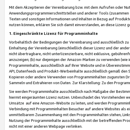
Mit dem Akzeptieren der Vereinbarung bzw. mit dem Aufrufen oder Nutz
Anwendungsprogrammierschnittstellen und anderer Tools (zusammen die
Texten und sonstigen Informationen und Inhalten in Bezug auf Produkte
nutzen können, erklären Sie sich damit einverstanden, an diese Lizenz 
1. Eingeschränkte Lizenz für Programminhalte
Vorbehaltlich der Bedingungen der Vereinbarung und ausschließlich z
Einhaltung der Vereinbarung (einschließlich dieser Lizenz und der ande
nicht übertragbare, nicht unterlizenzierbare, nicht exklusive, gebühren
anzuzeigen; (b) nur diejenigen der Amazon-Marken zu verwenden (wie in 
Programminhalte, ausschließlich auf Ihrer Website und in Übereinstimmu
API, Datenfeeds und Produkt-Werbeinhalte ausschließlich gemäß den Spe
Kopieren oder andere Verwenden von Programminhalten zugunsten Dri
Sammeln und Extrahieren von Daten. Zur Klarstellung: Zu den Program
Sie werden Programminhalte ausschließlich nach Maßgabe der Besti
hiermit eingeräumten Lizenz nutzen. Unbeschadet des Vorstehenden we
Umsätze auf eine Amazon-Website zu leiten, und werden Programminhal
Verbindung mit Programminhalten Besucher auf andere Websites als ein
unmittelbarem Zusammenhang mit den Programminhalten stehen, Links z
Nutzung der Programminhalte ausschließlich mit der betreffenden Pr
nicht mit einer anderen Webpage verlinken.