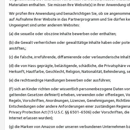
Materialien enthalten. Sie müssen Ihre Website(s) in Ihrer Anwendung ide
Wir prüfen Ihre Anwendung und benachrichtigen Sie, ob sie angenommen
auf Aufnahme Ihrer Website in das Partnerprogramm und Sie dürfen kei
Ungeeignet sind unter anderem Websites:
(a) die sexuelle oder obszöne Inhalte bewerben oder enthalten;
(b) die Gewalt verherrlichen oder gewalttätige Inhalte haben oder pot
anstiften,;
(c) die falsche, irreführende, diffamierende oder verleumderische Inha
(d) die von Hass geprägte, belästigende, schädliche, die Privatsphäre v
Herkunft, Hautfarbe, Geschlecht, Religion, Nationalität, Behinderung, 
(e) die rechtswidrige Handlungen bewerben oder ausführen;
(f) sich an Kinder richten oder wissentlich personenbezogene Daten vo
geltenden Gesetzen definiert) erheben, verwenden oder offenlegen, Vo
Regeln, Vorschriften, Anordnungen, Lizenzen, Genehmigungen, Richtlini
Entscheidungen oder andere Anforderungen einer zuständigen Regierung
Privacy Protection Act (15 U.S.C. §§ 6501-6506) oder Vorschriften, di
Internet erlassen wurden);
(g) die Marken von Amazon oder unseren verbundenen Unternehmen b