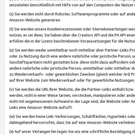
umzuleiten (einschließlich mit Hilfe von auf den Computern der Nutzer i
(s) Sie werden nicht durch Roboter, Softwareprogramme oder auf andere
Amazon-Website generieren.
(t) Sie werden unsere Kundenrezensionen oder Sternebewertungen wed
nutzen, es sei denn, Sie haben über die Creators API und die PA API e
erfüllen die in der Lizenz beschriebenen Voraussetzungen für die Nutzu
(u) Sie werden weder unmittelbar noch mittelbar über Partner-Links P
oder zu Nutzung durch eine andere natürliche oder juristische Person,
Geschäftspartnern nicht gestatten bzw. diese nicht dazu auffordern od
andere natürliche oder juristische Person, unmittelbar oder mittelbar
zu Wiederverkaufs- oder gewerblichen Zwecken (gleich welcher Art) 
auf Ihrer Website zum Wiederverkauf oder für gewerbliche Nutzungen 
(v) Sie werden die URL Ihrer Website, die die Partner-Links enthält b
werden, nicht in einer Weise tarnen, verstecken, manipulieren oder and
nicht mit angemessenem Aufwand in der Lage sind, die Website oder A
Links eine Amazon-Website aufruft.
(w) Sie werden keine Link-Verkürzungen, Schaltflächen, Hyperlinks ode
dahingehend hervorrufen, dass Sie auf eine Amazon-Website verlinken
(x) Auf unser Verlangen hin legen Sie uns eine schriftliche Bestätigung