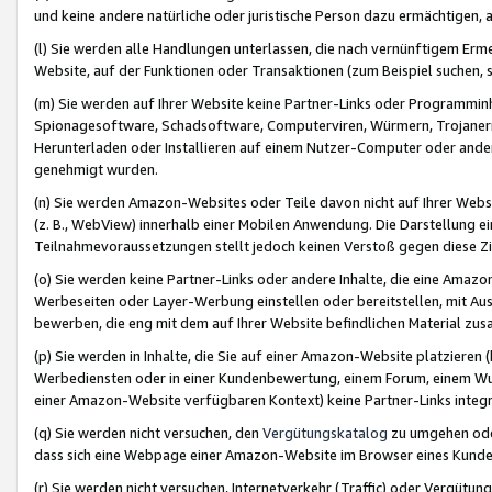
und keine andere natürliche oder juristische Person dazu ermächtigen, a
(l) Sie werden alle Handlungen unterlassen, die nach vernünftigem Erme
Website, auf der Funktionen oder Transaktionen (zum Beispiel suchen, s
(m) Sie werden auf Ihrer Website keine Partner-Links oder Programmin
Spionagesoftware, Schadsoftware, Computerviren, Würmern, Trojaner
Herunterladen oder Installieren auf einem Nutzer-Computer oder ande
genehmigt wurden.
(n) Sie werden Amazon-Websites oder Teile davon nicht auf Ihrer Websi
(z. B., WebView) innerhalb einer Mobilen Anwendung. Die Darstellung ein
Teilnahmevoraussetzungen stellt jedoch keinen Verstoß gegen diese Zif
(o) Sie werden keine Partner-Links oder andere Inhalte, die eine Am
Werbeseiten oder Layer-Werbung einstellen oder bereitstellen, mit Au
bewerben, die eng mit dem auf Ihrer Website befindlichen Material z
(p) Sie werden in Inhalte, die Sie auf einer Amazon-Website platzier
Werbediensten oder in einer Kundenbewertung, einem Forum, einem Wun
einer Amazon-Website verfügbaren Kontext) keine Partner-Links integr
(q) Sie werden nicht versuchen, den
Vergütungskatalog
zu umgehen oder
dass sich eine Webpage einer Amazon-Website im Browser eines Kunden 
(r) Sie werden nicht versuchen, Internetverkehr (Traffic) oder Vergü