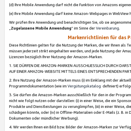
(d) Ihre Mobile Anwendung darf nicht die Funktion von Amazons eige
(e) Ihre Mobile Anwendung darf keine Amazon-Webpages in WebView 
Wir prüfen Ihre Anwendung und benachrichtigen Sie, ob sie angenomm
„
Zugelassene Mobile Anwendung
“ im Sinne der
Vereinbarung
.
Markenrichtlinien für das 
Diese Richtlinien gelten für die Nutzung der Marken, die wir Ihnen als 
müssen jederzeit strikt eingehalten werden, und jede Nutzung der Ama
Lizenzen bezüglich Ihrer Nutzung der Amazon-Marken.
1. SIE DÜRFEN DIE AMAZON-MARKEN AUSSCHLIESSLICH DURCH DARS
AUF EINER AMAZON-WEBSITE MITTELS EINES ENTSPRECHENDEN PART
2. Ihre Nutzung der Amazon-Marken muss (i) im Einklang mit der aktuells
Programmdokumentation (wie im
Vergütungskatalog
definiert) erfolg
3. Sie dürfen die Amazon-Marken ausschließlich für den in der Progr
nicht wie folgt nutzen oder darstellen: (i) in einer Weise, die ein Spo
Produkte und Dienstleistungen zu verunglimpfen, (iii) in einer Weise
schädigen könnte, oder (iv) in Offline-Materialien oder E-Mails (z. B.
Dokumenten oder mündlicher Werbung).
4. Wir werden Ihnen ein Bild bzw. Bilder der Amazon-Marken zur Verfüg