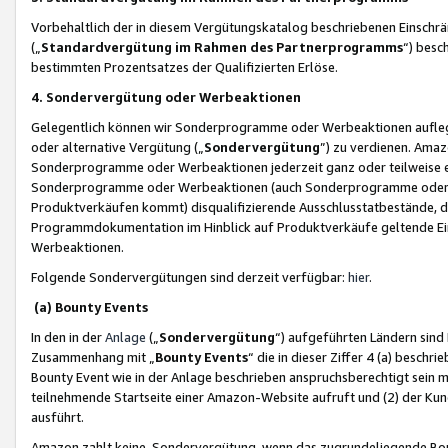
Vorbehaltlich der in diesem Vergütungskatalog beschriebenen Einschr
(„
Standardvergütung im Rahmen des Partnerprogramms
“) besc
bestimmten Prozentsatzes der Qualifizierten Erlöse.
4. Sondervergütung oder Werbeaktionen
Gelegentlich können wir Sonderprogramme oder Werbeaktionen auflegen,
oder alternative Vergütung („
Sondervergütung
”) zu verdienen. Amazo
Sonderprogramme oder Werbeaktionen jederzeit ganz oder teilweise einz
Sonderprogramme oder Werbeaktionen (auch Sonderprogramme oder We
Produktverkäufen kommt) disqualifizierende Ausschlusstatbestände, di
Programmdokumentation im Hinblick auf Produktverkäufe geltende E
Werbeaktionen.
Folgende Sondervergütungen sind derzeit verfügbar:
hier
.
(a) Bounty Events
In den in der
Anlage
(„
Sondervergütung
“) aufgeführten Ländern sind
Zusammenhang mit „
Bounty Events
“ die in dieser Ziffer 4 (a) besch
Bounty Event wie in der Anlage beschrieben anspruchsberechtigt sein mu
teilnehmende Startseite einer Amazon-Website aufruft und (2) der Kun
ausführt.
Amazon zahlt keine Sondervergütung, wenn das zugrundeliegende Boun