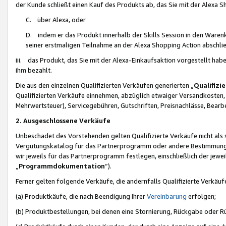
der Kunde schließt einen Kauf des Produkts ab, das Sie mit der Alexa 
C. über Alexa, oder
D. indem er das Produkt innerhalb der Skills Session in den Waren
seiner erstmaligen Teilnahme an der Alexa Shopping Action abschlie
iii. das Produkt, das Sie mit der Alexa-Einkaufsaktion vorgestellt ha
ihm bezahlt.
Die aus den einzelnen Qualifizierten Verkäufen generierten „
Qualifizi
Qualifizierten Verkäufe einnehmen, abzüglich etwaiger Versandkosten
Mehrwertsteuer), Servicegebühren, Gutschriften, Preisnachlässe, Bear
2. Ausgeschlossene Verkäufe
Unbeschadet des Vorstehenden gelten Qualifizierte Verkäufe nicht als
Vergütungskatalog für das Partnerprogramm oder andere Bestimmungen,
wir jeweils für das Partnerprogramm festlegen, einschließlich der jewe
„
Programmdokumentation
“).
Ferner gelten folgende Verkäufe, die andernfalls Qualifizierte Verkä
(a) Produktkäufe, die nach Beendigung Ihrer
Vereinbarung
erfolgen;
(b) Produktbestellungen, bei denen eine Stornierung, Rückgabe oder R