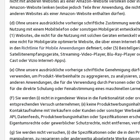
nicht mit anderen Websites als einer Amazon-Website verlinken oder i
Amazon-Website lenken (wobei jedoch Teile Ihrer Anwendung, die nich
anderen Websites als einer Amazon-Website enthalten dürfen).
(d) Ohne unsere ausdrückliche vorherige schriftliche Zustimmung werd
Nutzung mit einem Mobiltelefon oder sonstigen Mobilgerät entwickelt
(1) Websites, die nicht für die Nutzung mit solchen Geräten entwickelt
eine nicht für Mobilgeräte optimierte Website, die über einen Interne
in den
Richtlinie für Mobile Anwendungen
definiert, oder (3) Beistellge
Satellitenempfangsgeräte, Streaming-Video-Player, Blu-Ray-Player ode
Cast oder Vizio Internet-Apps).
(e) Ohne unsere ausdrückliche vorherige schriftliche Genehmigung dürfe
verwenden, um Produkt-Werbeinhalte zu aggregieren, zu analysieren, 
anderen Anwendungen, die für die Verwendung durch Personen oder Or
für die direkte Schulung oder Feinabstimmung eines maschinellen Lern
(f) Sie werden (i) nicht in irgendeiner Weise in die Funktionalität ode
entsprechenden Versuch unternehmen; (ii) keine Produktwerbungsinha
Kontaktaufnahme mit Verkäufern oder Kunden oder sonstiger Werbeaktiv
API, Datenfeeds, Produktwerbungsinhalten oder Spezifikationen erschei
Eigentumsrechte oder gewerblicher Schutzrechte, nicht entfernen, verd
(g) Sie werden nicht versuchen, (i) die Spezifikationen oder die in de
manipulieren, zu reparieren oder anderweitig abgeleitete Werke davon z