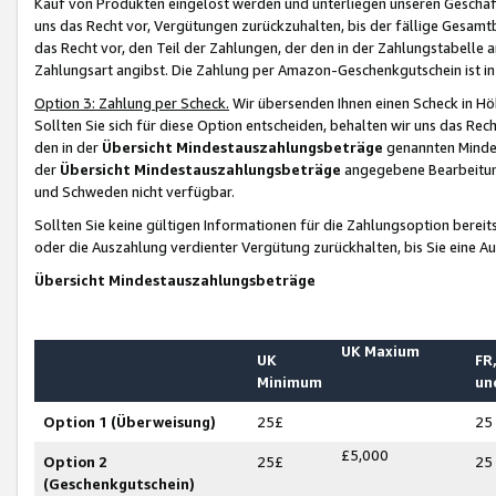
Kauf von Produkten eingelöst werden und unterliegen unseren Geschäf
uns das Recht vor, Vergütungen zurückzuhalten, bis der fällige Gesamt
das Recht vor, den Teil der Zahlungen, der den in der Zahlungstabelle 
Zahlungsart angibst. Die Zahlung per Amazon-Geschenkgutschein ist in
Option 3: Zahlung per Scheck.
Wir übersenden Ihnen einen Scheck in Höh
Sollten Sie sich für diese Option entscheiden, behalten wir uns das Rec
den in der
Übersicht Mindestauszahlungsbeträge
genannten Mindest
der
Übersicht Mindestauszahlungsbeträge
angegebene Bearbeitung
und Schweden nicht verfügbar.
Sollten Sie keine gültigen Informationen für die Zahlungsoption bereit
oder die Auszahlung verdienter Vergütung zurückhalten, bis Sie eine A
Übersicht Mindestauszahlungsbeträge
UK Maxium
UK
FR,
Minimum
un
Option 1 (Überweisung)
25£
25
£5,000
Option 2
25£
25
(Geschenkgutschein)