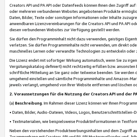
Creators API und PA API oder Datenfeeds können Ihnen den Zugriff auf D
oder mehreren verbundenen Websites angebotenen Produkte ermögliche
Daten, Bilder, Texte oder sonstigen Informationen oder Inhalte zuzugre
anwendbaren Lizenzvereinbarungen für die Creators API und PA API od
diesen verbundenen Websites zur Verfügung gestellt werden.
Sie dürfen den Programminhalt nicht dazu verwenden, geistiges Eigent
verletzen. Sie dürfen Programminhalte nicht verwenden, um direkt ode
maschinelles Lernen oder verwandte Technologien zu entwickeln oder zu
Die Lizenz endet mit sofortiger Wirkung automatisch, wenn Sie zu irg
Vergütungskatalog definiert) nicht rechtzeitig erfüllen bzw. ansonsten
schriftliche Mitteilung an Sie ganz oder teilweise beenden. Sie werden
umgehend einstellen und sämtliche Programminhalte und Amazon-Marke
jeweils verlangt, umgehend von Ihrer Website entfernen und löschen od
2. Voraussetzungen für die Nutzung der Creators API und der P
(a)
Beschreibung
. Im Rahmen dieser Lizenz können wir Ihnen Programmi
• Daten, Bilder, Audio-Dateien, Videos, Logos, Benutzerschnittstellen-
• Textmaterialien, wie beispielsweise Produktinformationen in Textfor
Neben den vorstehenden Produktwerbungsinhalten und dem Zugriff auf 
Zusammenhang mit Creators API und PA API Musterquellcodes und -bibli