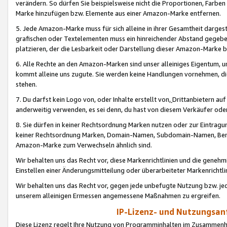
verändern. So dürfen Sie beispielsweise nicht die Proportionen, Farb
Marke hinzufügen bzw. Elemente aus einer Amazon-Marke entfernen.
5. Jede Amazon-Marke muss für sich alleine in ihrer Gesamtheit darge
grafischen oder Textelementen muss ein hinreichender Abstand gegebe
platzieren, der die Lesbarkeit oder Darstellung dieser Amazon-Marke b
6. Alle Rechte an den Amazon-Marken sind unser alleiniges Eigentum, 
kommt alleine uns zugute. Sie werden keine Handlungen vornehmen, 
stehen.
7. Du darfst kein Logo von, oder Inhalte erstellt von,
Drittanbietern au
anderweitig verwenden, es sei denn, du hast von diesem Verkäufer oder
8. Sie dürfen in keiner Rechtsordnung Marken nutzen oder zur Eintragu
keiner Rechtsordnung Marken, Domain-Namen, Subdomain-Namen, Benu
Amazon-Marke zum Verwechseln ähnlich sind.
Wir behalten uns das Recht vor, diese Markenrichtlinien und die gene
Einstellen einer Änderungsmitteilung oder überarbeiteter Markenricht
Wir behalten uns das Recht vor, gegen jede unbefugte Nutzung bzw. jede 
unserem alleinigen Ermessen angemessene Maßnahmen zu ergreifen.
IP-Lizenz- und Nutzungsan
Diese Lizenz regelt Ihre Nutzung von Programminhalten im Zusammen