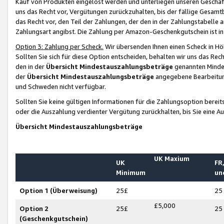
Kauf von Produkten eingelöst werden und unterliegen unseren Geschäf
uns das Recht vor, Vergütungen zurückzuhalten, bis der fällige Gesamt
das Recht vor, den Teil der Zahlungen, der den in der Zahlungstabelle 
Zahlungsart angibst. Die Zahlung per Amazon-Geschenkgutschein ist in
Option 3: Zahlung per Scheck.
Wir übersenden Ihnen einen Scheck in Höh
Sollten Sie sich für diese Option entscheiden, behalten wir uns das Rec
den in der
Übersicht Mindestauszahlungsbeträge
genannten Mindest
der
Übersicht Mindestauszahlungsbeträge
angegebene Bearbeitung
und Schweden nicht verfügbar.
Sollten Sie keine gültigen Informationen für die Zahlungsoption bereit
oder die Auszahlung verdienter Vergütung zurückhalten, bis Sie eine A
Übersicht Mindestauszahlungsbeträge
UK Maxium
UK
FR,
Minimum
un
Option 1 (Überweisung)
25£
25
£5,000
Option 2
25£
25
(Geschenkgutschein)