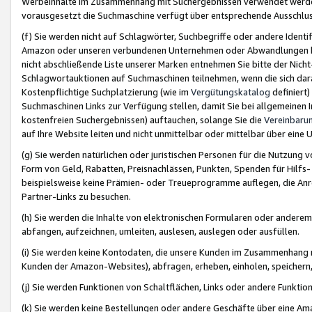
Werbeinhalte im Zusammenhang mit Suchergebnissen verwendet werden,
vorausgesetzt die Suchmaschine verfügt über entsprechende Ausschlu
(f) Sie werden nicht auf Schlagwörter, Suchbegriffe oder andere Ident
Amazon oder unseren verbundenen Unternehmen oder Abwandlungen bzw
nicht abschließende Liste unserer Marken entnehmen Sie bitte der Nich
Schlagwortauktionen auf Suchmaschinen teilnehmen, wenn die sich da
Kostenpflichtige Suchplatzierung (wie im
Vergütungskatalog
definiert
Suchmaschinen Links zur Verfügung stellen, damit Sie bei allgemeinen I
kostenfreien Suchergebnissen) auftauchen, solange Sie die
Vereinbaru
auf Ihre Website leiten und nicht unmittelbar oder mittelbar über eine
(g) Sie werden natürlichen oder juristischen Personen für die Nutzung 
Form von Geld, Rabatten, Preisnachlässen, Punkten, Spenden für Hilfs
beispielsweise keine Prämien- oder Treueprogramme auflegen, die Anrei
Partner-Links zu besuchen.
(h) Sie werden die Inhalte von elektronischen Formularen oder anderem M
abfangen, aufzeichnen, umleiten, auslesen, auslegen oder ausfüllen.
(i) Sie werden keine Kontodaten, die unsere Kunden im Zusammenhang 
Kunden der Amazon-Websites), abfragen, erheben, einholen, speichern,
(j) Sie werden Funktionen von Schaltflächen, Links oder andere Funkti
(k) Sie werden keine Bestellungen oder andere Geschäfte über eine Ama