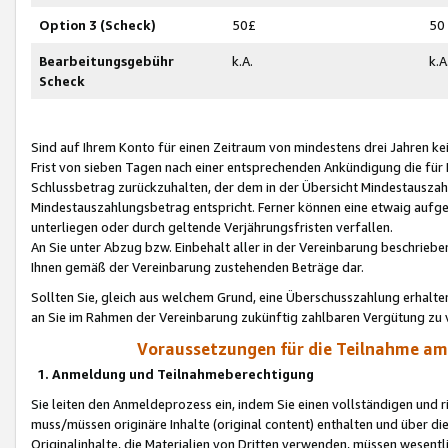
Option 3 (Scheck)
50£
50
Bearbeitungsgebühr
k.A.
k.A
Scheck
Sind auf Ihrem Konto für einen Zeitraum von mindestens drei Jahren kein
Frist von sieben Tagen nach einer entsprechenden Ankündigung die für
Schlussbetrag zurückzuhalten, der dem in der Übersicht Mindestausz
Mindestauszahlungsbetrag entspricht. Ferner können eine etwaig aufg
unterliegen oder durch geltende Verjährungsfristen verfallen.
An Sie unter Abzug bzw. Einbehalt aller in der Vereinbarung beschrieb
Ihnen gemäß der Vereinbarung zustehenden Beträge dar.
Sollten Sie, gleich aus welchem Grund, eine Überschusszahlung erhalte
an Sie im Rahmen der Vereinbarung zukünftig zahlbaren Vergütung zu 
Voraussetzungen für die Teilnahme a
1. Anmeldung und Teilnahmeberechtigung
Sie leiten den Anmeldeprozess ein, indem Sie einen vollständigen und 
muss/müssen originäre Inhalte (original content) enthalten und über d
Originalinhalte, die Materialien von Dritten verwenden, müssen wese