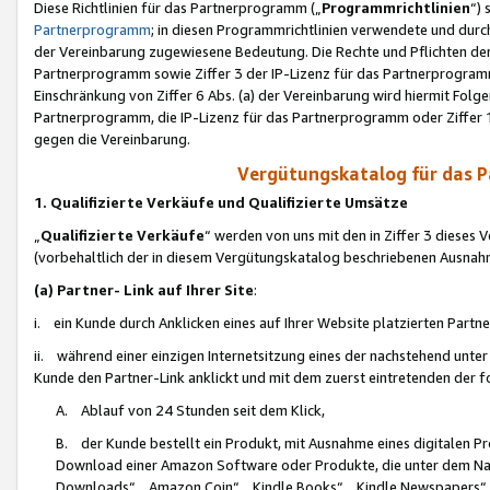
Diese Richtlinien für das Partnerprogramm („
Programmrichtlinien
“)
Partnerprogramm
; in diesen Programmrichtlinien verwendete und durch
der Vereinbarung zugewiesene Bedeutung. Die Rechte und Pflichten de
Partnerprogramm sowie Ziffer 3 der IP-Lizenz für das Partnerprogram
Einschränkung von Ziffer 6 Abs. (a) der Vereinbarung wird hiermit Fol
Partnerprogramm, die IP-Lizenz für das Partnerprogramm oder Ziffer 1
gegen die Vereinbarung.
Vergütungskatalog für das 
1. Qualifizierte Verkäufe und Qualifizierte Umsätze
„
Qualifizierte Verkäufe
“ werden von uns mit den in Ziffer 3 diese
(vorbehaltlich der in diesem Vergütungskatalog beschriebenen Ausnah
(a) Partner- Link auf Ihrer Site
:
i. ein Kunde durch Anklicken eines auf Ihrer Website platzierten Part
ii. während einer einzigen Internetsitzung eines der nachstehend unter (i)
Kunde den Partner-Link anklickt und mit dem zuerst eintretenden der f
A. Ablauf von 24 Stunden seit dem Klick,
B. der Kunde bestellt ein Produkt, mit Ausnahme eines digitalen P
Download einer Amazon Software oder Produkte, die unter dem N
Downloads“, „Amazon Coin“, „Kindle Books“, „Kindle Newspapers“, „