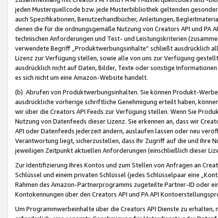
jeden Musterquellcode bzw. jede Musterbibliothek geltenden gesonder
auch Spezifikationen, Benutzerhandbücher, Anleitungen, Begleitmaterial
denen die für die ordnungsgemäße Nutzung von Creators API und PA A
technischen Anforderungen und Test- und Leistungskriterien (zusammen
verwendete Begriff „Produktwerbungsinhalte“ schließt ausdrücklich al
Lizenz zur Verfügung stellen, sowie alle von uns zur Verfügung gestel
ausdrücklich nicht auf Daten, Bilder, Texte oder sonstige Informatione
es sich nicht um eine Amazon-Website handelt.
(b) Abrufen von Produktwerbungsinhalten. Sie können Produkt-Werbein
ausdrückliche vorherige schriftliche Genehmigung erteilt haben, könn
wir über die Creators API Feeds zur Verfügung stellen. Wenn Sie Produk
Nutzung von Datenfeeds dieser Lizenz. Sie erkennen an, dass wir Creat
API oder Datenfeeds jederzeit ändern, auslaufen lassen oder neu veröffe
Verantwortung liegt, sicherzustellen, dass Ihr Zugriff auf die und Ihr
jeweiligen Zeitpunkt aktuellen Anforderungen (einschließlich dieser Liz
Zur Identifizierung Ihres Kontos und zum Stellen von Anfragen an Crea
Schlüssel und einem privaten Schlüssel (jedes Schlüsselpaar eine „Kon
Rahmen des Amazon-Partnerprogramms zugeteilte Partner-ID oder ein
Kontokennungen über den Creators API und PA API Kontoerstellungspro
Um Programmwerbeinhalte über die Creators API Dienste zu erhalten, m