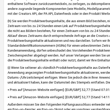
enthaltene Software zurückzuentwickeln, zu zerlegen, zu dekompilier
andere zugrunde liegende Komponenten (wie Modelle, Modellparameter
mit der Creators API, der PA API, Datenfeeds oder in den Produkt Werb
(h) Sie werden Produktwerbungsinhalte, die aus einem Bild bestehen, ni
Zeitraum von bis zu 24 Stunden einen Link auf Produktwerbungsinhalte
die nicht aus Bildern bestehen, für einen Zeitraum von bis zu 24 Stund
Ablauf dieses Zeitraums durch entsprechende Anfrage an die Creators 
Produktwerbungsinhalte aktualisieren und neu darstellen. Sofern wir Ih
Standardidentifikationsnummern (ASINs) für einen unbestimmten Zeitra
Kundenanwendung, dürfen unbeschadet des Vorstehenden Produktwerbu
Zwischenspeicher abgelegt werden. Auf unser Verlangen werden Sie un
die Produktwerbungsinhalte enthält oder nutzt, damit wir Ihre Einhalt
(i) Wenn Sie seltener als stündlich Produktwerbungsinhalte aus Datenfe
Anwendung angezeigten Produktwerbungsinhalte aktualisieren, werden 
Datums-/Uhrzeitstempel einfügen. Wenn Sie jedoch die in Ihrer Anwe
und aktualisiert haben, kann der Datumsteil des Stempels entfallen. Dies
• Preis auf [Amazon-Website einfügen]: [EUR/GBP] 32,77 (Stand 07.01.
• Preis auf [Amazon-Website einfügen]: [EUR/GBP] 32,77 (Stand 14:11 
Außerdem müssen Sie den folgenden Haftungsausschluss entweder neb
ein Pop-up-Fenster, ein Pop-up-Skript oder ein sonstiges vergleichba