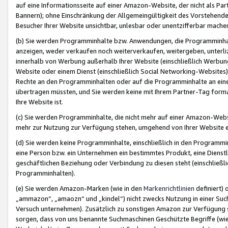
auf eine Informationsseite auf einer Amazon-Website, der nicht als Part
Bannern); ohne Einschränkung der Allgemeingültigkeit des Vorstehende
Besucher Ihrer Website unsichtbar, unlesbar oder unentzifferbar mache
(b) Sie werden Programminhalte bzw. Anwendungen, die Programminhalt
anzeigen, weder verkaufen noch weiterverkaufen, weitergeben, unterli
innerhalb von Werbung außerhalb Ihrer Website (einschließlich Werbun
Website oder einem Dienst (einschließlich Social Networking-Website
Rechte an den Programminhalten oder auf die Programminhalte an eine a
übertragen müssten, und Sie werden keine mit Ihrem Partner-Tag formati
Ihre Website ist.
(c) Sie werden Programminhalte, die nicht mehr auf einer Amazon-Websit
mehr zur Nutzung zur Verfügung stehen, umgehend von Ihrer Website e
(d) Sie werden keine Programminhalte, einschließlich in den Programmin
eine Person bzw. ein Unternehmen ein bestimmtes Produkt, eine Dienstle
geschäftlichen Beziehung oder Verbindung zu diesen steht (einschließli
Programminhalten).
(e) Sie werden Amazon-Marken (wie in den
Markenrichtlinien
definiert) 
„ammazon“, „amaozn“ und „kindel“) nicht zwecks Nutzung in einer Suc
Versuch unternehmen). Zusätzlich zu sonstigen Amazon zur Verfügung 
sorgen, dass von uns benannte Suchmaschinen Geschützte Begriffe (wie 