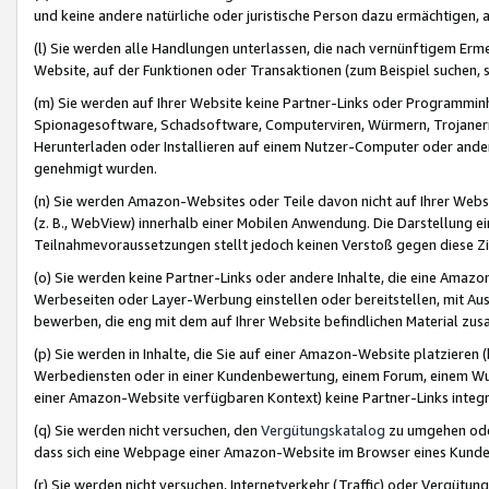
und keine andere natürliche oder juristische Person dazu ermächtigen, a
(l) Sie werden alle Handlungen unterlassen, die nach vernünftigem Erme
Website, auf der Funktionen oder Transaktionen (zum Beispiel suchen, s
(m) Sie werden auf Ihrer Website keine Partner-Links oder Programmin
Spionagesoftware, Schadsoftware, Computerviren, Würmern, Trojaner
Herunterladen oder Installieren auf einem Nutzer-Computer oder ande
genehmigt wurden.
(n) Sie werden Amazon-Websites oder Teile davon nicht auf Ihrer Websi
(z. B., WebView) innerhalb einer Mobilen Anwendung. Die Darstellung ein
Teilnahmevoraussetzungen stellt jedoch keinen Verstoß gegen diese Zif
(o) Sie werden keine Partner-Links oder andere Inhalte, die eine Am
Werbeseiten oder Layer-Werbung einstellen oder bereitstellen, mit Au
bewerben, die eng mit dem auf Ihrer Website befindlichen Material z
(p) Sie werden in Inhalte, die Sie auf einer Amazon-Website platzier
Werbediensten oder in einer Kundenbewertung, einem Forum, einem Wun
einer Amazon-Website verfügbaren Kontext) keine Partner-Links integr
(q) Sie werden nicht versuchen, den
Vergütungskatalog
zu umgehen oder
dass sich eine Webpage einer Amazon-Website im Browser eines Kunden 
(r) Sie werden nicht versuchen, Internetverkehr (Traffic) oder Vergü