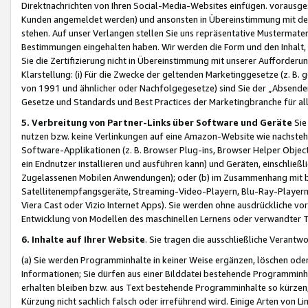
Direktnachrichten von Ihren Social-Media-Websites einfügen. vorausg
Kunden angemeldet werden) und ansonsten in Übereinstimmung mit der
stehen. Auf unser Verlangen stellen Sie uns repräsentative Mustermater
Bestimmungen eingehalten haben. Wir werden die Form und den Inhalt, di
Sie die Zertifizierung nicht in Übereinstimmung mit unserer Aufforderu
Klarstellung: (i) Für die Zwecke der geltenden Marketinggesetze (z. 
von 1991 und ähnlicher oder Nachfolgegesetze) sind Sie der „Absender“ j
Gesetze und Standards und Best Practices der Marketingbranche für 
5. Verbreitung von Partner-Links über Software und Geräte
Sie
nutzen bzw. keine Verlinkungen auf eine Amazon-Website wie nachsteh
Software-Applikationen (z. B. Browser Plug-ins, Browser Helper Objec
ein Endnutzer installieren und ausführen kann) und Geräten, einschlie
Zugelassenen Mobilen Anwendungen); oder (b) im Zusammenhang mit bzw.
Satellitenempfangsgeräte, Streaming-Video-Playern, Blu-Ray-Playern 
Viera Cast oder Vizio Internet Apps). Sie werden ohne ausdrückliche v
Entwicklung von Modellen des maschinellen Lernens oder verwandter 
6. Inhalte auf Ihrer Website
. Sie tragen die ausschließliche Verantwo
(a) Sie werden Programminhalte in keiner Weise ergänzen, löschen oder
Informationen; Sie dürfen aus einer Bilddatei bestehende Programminhal
erhalten bleiben bzw. aus Text bestehende Programminhalte so kürzen, 
Kürzung nicht sachlich falsch oder irreführend wird. Einige Arten von L