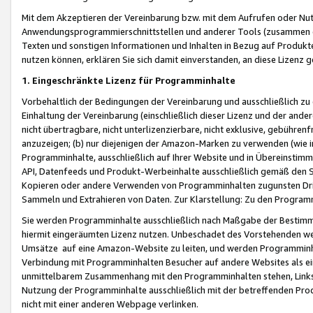
Mit dem Akzeptieren der Vereinbarung bzw. mit dem Aufrufen oder Nutz
Anwendungsprogrammierschnittstellen und anderer Tools (zusammen die
Texten und sonstigen Informationen und Inhalten in Bezug auf Produkte
nutzen können, erklären Sie sich damit einverstanden, an diese Lizenz 
1. Eingeschränkte Lizenz für Programminhalte
Vorbehaltlich der Bedingungen der Vereinbarung und ausschließlich z
Einhaltung der Vereinbarung (einschließlich dieser Lizenz und der ande
nicht übertragbare, nicht unterlizenzierbare, nicht exklusive, gebühren
anzuzeigen; (b) nur diejenigen der Amazon-Marken zu verwenden (wie in 
Programminhalte, ausschließlich auf Ihrer Website und in Übereinstimmu
API, Datenfeeds und Produkt-Werbeinhalte ausschließlich gemäß den Spe
Kopieren oder andere Verwenden von Programminhalten zugunsten Dri
Sammeln und Extrahieren von Daten. Zur Klarstellung: Zu den Program
Sie werden Programminhalte ausschließlich nach Maßgabe der Besti
hiermit eingeräumten Lizenz nutzen. Unbeschadet des Vorstehenden we
Umsätze auf eine Amazon-Website zu leiten, und werden Programminhal
Verbindung mit Programminhalten Besucher auf andere Websites als ein
unmittelbarem Zusammenhang mit den Programminhalten stehen, Links z
Nutzung der Programminhalte ausschließlich mit der betreffenden Pr
nicht mit einer anderen Webpage verlinken.