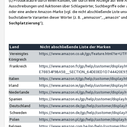
(c) Produktkäufe durch einen Kunden, der durch eine Anzeige auf eine 
Ausschreibungen und Auktionen über Schlagwörter, Suchbegriffe oder 
oder eine andere Amazon-Marke (vgl. die nicht abschließende Liste un
buchstabierte Varianten dieser Wörter (z. B. „ammazon“, „amaozn“ und „
Suchplatzierung
”);
Land
Nicht abschließende Liste der Marken
Vereinigtes
https://www.amazon.co.uk/gp/feature.html?ie=U
Königreich
Frankreich
https://www.amazon.fr/gp/help/customer/displa
E78834F9BA58__SECTION_64DE0ED1D744420E9
Italien
https://www.amazon.it/gp/help/customer/display
Irland
https://www.amazon.ie/gp/help/customer/displa
Niederlande
https://www.amazon.nl/gp/help/customer/display
Spanien
https://www.amazon.es/gp/help/customer/display
Deutschland
https://www.amazon.de/gp/help/customer/displa
Schweden
https://www.amazon.de/gp/help/customer/displa
Polen
https://www.amazon.pl/gp/help/customer/display
Belgien
https://www.amazon.com.be/gp/help/customer/d