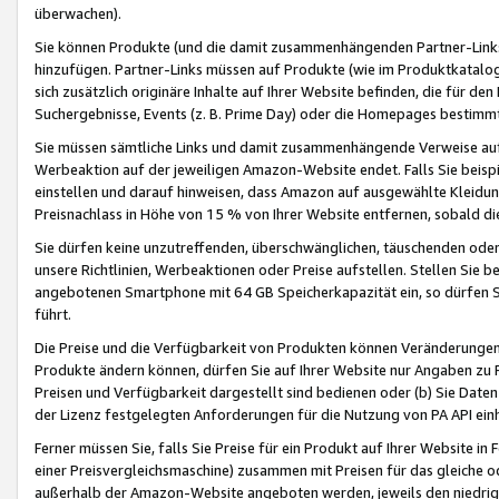
überwachen).
Sie können Produkte (und die damit zusammenhängenden Partner-Links)
hinzufügen. Partner-Links müssen auf Produkte (wie im Produktkatalog de
sich zusätzlich originäre Inhalte auf Ihrer Website befinden, die für 
Suchergebnisse, Events (z. B. Prime Day) oder die Homepages bestimmte
Sie müssen sämtliche Links und damit zusammenhängende Verweise auf z
Werbeaktion auf der jeweiligen Amazon-Website endet. Falls Sie beisp
einstellen und darauf hinweisen, dass Amazon auf ausgewählte Kleidun
Preisnachlass in Höhe von 15 % von Ihrer Website entfernen, sobald di
Sie dürfen keine unzutreffenden, überschwänglichen, täuschenden od
unsere Richtlinien, Werbeaktionen oder Preise aufstellen. Stellen Sie 
angebotenen Smartphone mit 64 GB Speicherkapazität ein, so dürfen S
führt.
Die Preise und die Verfügbarkeit von Produkten können Veränderungen 
Produkte ändern können, dürfen Sie auf Ihrer Website nur Angaben zu P
Preisen und Verfügbarkeit dargestellt sind bedienen oder (b) Sie Daten
der Lizenz festgelegten Anforderungen für die Nutzung von PA API einh
Ferner müssen Sie, falls Sie Preise für ein Produkt auf Ihrer Website in 
einer Preisvergleichsmaschine) zusammen mit Preisen für das gleiche o
außerhalb der Amazon-Website angeboten werden, jeweils den niedrigst