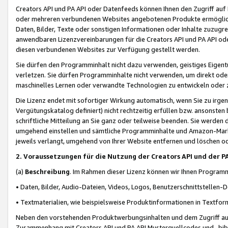
Creators API und PA API oder Datenfeeds können Ihnen den Zugriff auf D
oder mehreren verbundenen Websites angebotenen Produkte ermögliche
Daten, Bilder, Texte oder sonstigen Informationen oder Inhalte zuzugre
anwendbaren Lizenzvereinbarungen für die Creators API und PA API od
diesen verbundenen Websites zur Verfügung gestellt werden.
Sie dürfen den Programminhalt nicht dazu verwenden, geistiges Eigent
verletzen. Sie dürfen Programminhalte nicht verwenden, um direkt ode
maschinelles Lernen oder verwandte Technologien zu entwickeln oder zu
Die Lizenz endet mit sofortiger Wirkung automatisch, wenn Sie zu irg
Vergütungskatalog definiert) nicht rechtzeitig erfüllen bzw. ansonsten
schriftliche Mitteilung an Sie ganz oder teilweise beenden. Sie werden
umgehend einstellen und sämtliche Programminhalte und Amazon-Marke
jeweils verlangt, umgehend von Ihrer Website entfernen und löschen od
2. Voraussetzungen für die Nutzung der Creators API und der P
(a)
Beschreibung
. Im Rahmen dieser Lizenz können wir Ihnen Programmi
• Daten, Bilder, Audio-Dateien, Videos, Logos, Benutzerschnittstellen-
• Textmaterialien, wie beispielsweise Produktinformationen in Textfor
Neben den vorstehenden Produktwerbungsinhalten und dem Zugriff auf 
Zusammenhang mit Creators API und PA API Musterquellcodes und -bibli