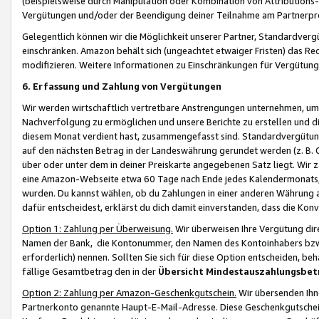
(beispielsweise durch Manipulation oder Kombination von Attributions-
Vergütungen und/oder der Beendigung deiner Teilnahme am Partnerp
Gelegentlich können wir die Möglichkeit unserer Partner, Standardv
einschränken. Amazon behält sich (ungeachtet etwaiger Fristen) das Re
modifizieren. Weitere Informationen zu Einschränkungen für Vergütung
6. Erfassung und Zahlung von Vergütungen
Wir werden wirtschaftlich vertretbare Anstrengungen unternehmen, um 
Nachverfolgung zu ermöglichen und unsere Berichte zu erstellen und di
diesem Monat verdient hast, zusammengefasst sind. Standardvergütung
auf den nächsten Betrag in der Landeswährung gerundet werden (z. B. C
über oder unter dem in deiner Preiskarte angegebenen Satz liegt. Wir
eine Amazon-Webseite etwa 60 Tage nach Ende jedes Kalendermonats, i
wurden. Du kannst wählen, ob du Zahlungen in einer anderen Währung
dafür entscheidest, erklärst du dich damit einverstanden, dass die K
Option 1: Zahlung per Überweisung.
Wir überweisen Ihre Vergütung dir
Namen der Bank, die Kontonummer, den Namen des Kontoinhabers bzw. a
erforderlich) nennen. Sollten Sie sich für diese Option entscheiden, be
fällige Gesamtbetrag den in der
Übersicht Mindestauszahlungsbet
Option 2: Zahlung per Amazon-Geschenkgutschein.
Wir übersenden Ihne
Partnerkonto genannte Haupt-E-Mail-Adresse. Diese Geschenkgutschei