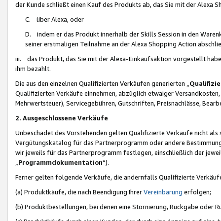
der Kunde schließt einen Kauf des Produkts ab, das Sie mit der Alexa 
C. über Alexa, oder
D. indem er das Produkt innerhalb der Skills Session in den Waren
seiner erstmaligen Teilnahme an der Alexa Shopping Action abschlie
iii. das Produkt, das Sie mit der Alexa-Einkaufsaktion vorgestellt ha
ihm bezahlt.
Die aus den einzelnen Qualifizierten Verkäufen generierten „
Qualifizi
Qualifizierten Verkäufe einnehmen, abzüglich etwaiger Versandkosten
Mehrwertsteuer), Servicegebühren, Gutschriften, Preisnachlässe, Bear
2. Ausgeschlossene Verkäufe
Unbeschadet des Vorstehenden gelten Qualifizierte Verkäufe nicht als
Vergütungskatalog für das Partnerprogramm oder andere Bestimmungen,
wir jeweils für das Partnerprogramm festlegen, einschließlich der jewe
„
Programmdokumentation
“).
Ferner gelten folgende Verkäufe, die andernfalls Qualifizierte Verkä
(a) Produktkäufe, die nach Beendigung Ihrer
Vereinbarung
erfolgen;
(b) Produktbestellungen, bei denen eine Stornierung, Rückgabe oder R