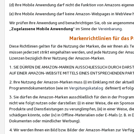
(d) Ihre Mobile Anwendung darf nicht die Funktion von Amazons eige
(e) Ihre Mobile Anwendung darf keine Amazon-Webpages in WebView 
Wir prüfen Ihre Anwendung und benachrichtigen Sie, ob sie angenomm
„
Zugelassene Mobile Anwendung
“ im Sinne der
Vereinbarung
.
Markenrichtlinien für das 
Diese Richtlinien gelten für die Nutzung der Marken, die wir Ihnen als 
müssen jederzeit strikt eingehalten werden, und jede Nutzung der Ama
Lizenzen bezüglich Ihrer Nutzung der Amazon-Marken.
1. SIE DÜRFEN DIE AMAZON-MARKEN AUSSCHLIESSLICH DURCH DARS
AUF EINER AMAZON-WEBSITE MITTELS EINES ENTSPRECHENDEN PART
2. Ihre Nutzung der Amazon-Marken muss (i) im Einklang mit der aktuells
Programmdokumentation (wie im
Vergütungskatalog
definiert) erfolg
3. Sie dürfen die Amazon-Marken ausschließlich für den in der Progr
nicht wie folgt nutzen oder darstellen: (i) in einer Weise, die ein Spo
Produkte und Dienstleistungen zu verunglimpfen, (iii) in einer Weise
schädigen könnte, oder (iv) in Offline-Materialien oder E-Mails (z. B.
Dokumenten oder mündlicher Werbung).
4. Wir werden Ihnen ein Bild bzw. Bilder der Amazon-Marken zur Verfüg