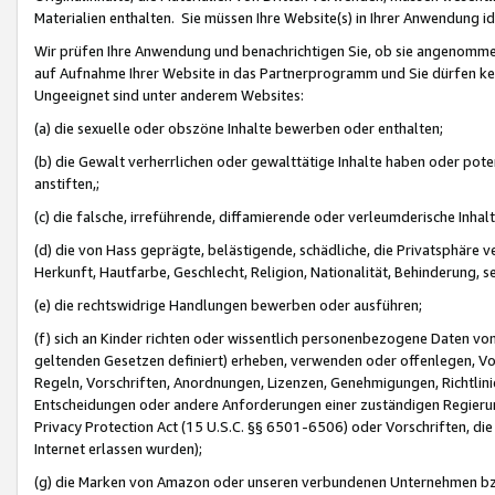
Materialien enthalten. Sie müssen Ihre Website(s) in Ihrer Anwendung ide
Wir prüfen Ihre Anwendung und benachrichtigen Sie, ob sie angenommen
auf Aufnahme Ihrer Website in das Partnerprogramm und Sie dürfen kei
Ungeeignet sind unter anderem Websites:
(a) die sexuelle oder obszöne Inhalte bewerben oder enthalten;
(b) die Gewalt verherrlichen oder gewalttätige Inhalte haben oder pot
anstiften,;
(c) die falsche, irreführende, diffamierende oder verleumderische Inha
(d) die von Hass geprägte, belästigende, schädliche, die Privatsphäre v
Herkunft, Hautfarbe, Geschlecht, Religion, Nationalität, Behinderung, 
(e) die rechtswidrige Handlungen bewerben oder ausführen;
(f) sich an Kinder richten oder wissentlich personenbezogene Daten vo
geltenden Gesetzen definiert) erheben, verwenden oder offenlegen, Vo
Regeln, Vorschriften, Anordnungen, Lizenzen, Genehmigungen, Richtlini
Entscheidungen oder andere Anforderungen einer zuständigen Regierung
Privacy Protection Act (15 U.S.C. §§ 6501-6506) oder Vorschriften, di
Internet erlassen wurden);
(g) die Marken von Amazon oder unseren verbundenen Unternehmen b