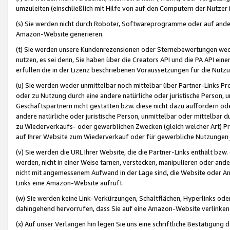
umzuleiten (einschließlich mit Hilfe von auf den Computern der Nutzer i
(s) Sie werden nicht durch Roboter, Softwareprogramme oder auf andere
Amazon-Website generieren.
(t) Sie werden unsere Kundenrezensionen oder Sternebewertungen wed
nutzen, es sei denn, Sie haben über die Creators API und die PA API e
erfüllen die in der Lizenz beschriebenen Voraussetzungen für die Nutzu
(u) Sie werden weder unmittelbar noch mittelbar über Partner-Links P
oder zu Nutzung durch eine andere natürliche oder juristische Person,
Geschäftspartnern nicht gestatten bzw. diese nicht dazu auffordern od
andere natürliche oder juristische Person, unmittelbar oder mittelbar
zu Wiederverkaufs- oder gewerblichen Zwecken (gleich welcher Art) 
auf Ihrer Website zum Wiederverkauf oder für gewerbliche Nutzungen 
(v) Sie werden die URL Ihrer Website, die die Partner-Links enthält b
werden, nicht in einer Weise tarnen, verstecken, manipulieren oder and
nicht mit angemessenem Aufwand in der Lage sind, die Website oder A
Links eine Amazon-Website aufruft.
(w) Sie werden keine Link-Verkürzungen, Schaltflächen, Hyperlinks ode
dahingehend hervorrufen, dass Sie auf eine Amazon-Website verlinken
(x) Auf unser Verlangen hin legen Sie uns eine schriftliche Bestätigung