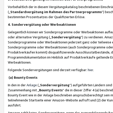
Vorbehaltlich der in diesem Vergütungskatalog beschriebenen Einschr
(„
Standardvergütung im Rahmen des Partnerprogramms
“) besc
bestimmten Prozentsatzes der Qualifizierten Erlöse.
4. Sondervergütung oder Werbeaktionen
Gelegentlich können wir Sonderprogramme oder Werbeaktionen auflegen,
oder alternative Vergütung („
Sondervergütung
”) zu verdienen. Amazo
Sonderprogramme oder Werbeaktionen jederzeit ganz oder teilweise einz
Sonderprogramme oder Werbeaktionen (auch Sonderprogramme oder We
Produktverkäufen kommt) disqualifizierende Ausschlusstatbestände, di
Programmdokumentation im Hinblick auf Produktverkäufe geltende E
Werbeaktionen.
Folgende Sondervergütungen sind derzeit verfügbar:
hier
.
(a) Bounty Events
In den in der
Anlage
(„
Sondervergütung
“) aufgeführten Ländern sind
Zusammenhang mit „
Bounty Events
“ die in dieser Ziffer 4 (a) besch
Bounty Event wie in der Anlage beschrieben anspruchsberechtigt sein mu
teilnehmende Startseite einer Amazon-Website aufruft und (2) der Kun
ausführt.
Amazon zahlt keine Sondervergütung, wenn das zugrundeliegende Boun