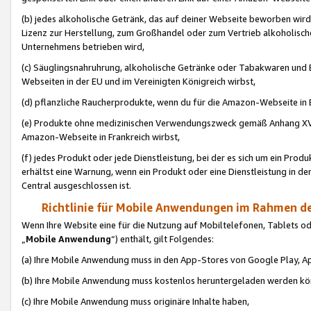
(b) jedes alkoholische Getränk, das auf deiner Webseite beworben wird
Lizenz zur Herstellung, zum Großhandel oder zum Vertrieb alkoholisch
Unternehmens betrieben wird,
(c) Säuglingsnahruhrung, alkoholische Getränke oder Tabakwaren und E
Webseiten in der EU und im Vereinigten Königreich wirbst,
(d) pflanzliche Raucherprodukte, wenn du für die Amazon-Webseite in B
(e) Produkte ohne medizinischen Verwendungszweck gemäß Anhang XVI 
Amazon-Webseite in Frankreich wirbst,
(f) jedes Produkt oder jede Dienstleistung, bei der es sich um ein Prod
erhältst eine Warnung, wenn ein Produkt oder eine Dienstleistung in de
Central ausgeschlossen ist.
Richtlinie für Mobile Anwendungen im Rahmen de
Wenn Ihre Website eine für die Nutzung auf Mobiltelefonen, Tablets 
„
Mobile Anwendung
“) enthält, gilt Folgendes:
(a) Ihre Mobile Anwendung muss in den App-Stores von Google Play, A
(b) Ihre Mobile Anwendung muss kostenlos heruntergeladen werden könn
(c) Ihre Mobile Anwendung muss originäre Inhalte haben,