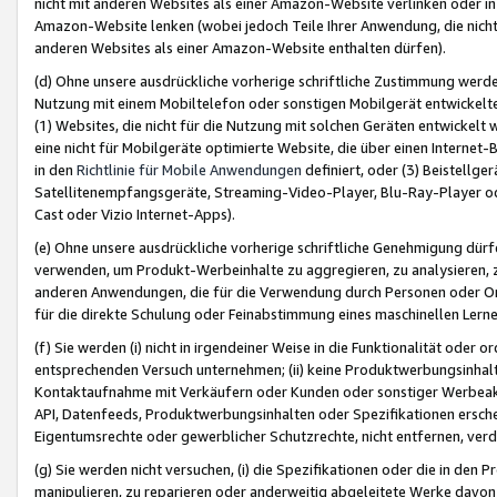
nicht mit anderen Websites als einer Amazon-Website verlinken oder i
Amazon-Website lenken (wobei jedoch Teile Ihrer Anwendung, die nich
anderen Websites als einer Amazon-Website enthalten dürfen).
(d) Ohne unsere ausdrückliche vorherige schriftliche Zustimmung werd
Nutzung mit einem Mobiltelefon oder sonstigen Mobilgerät entwickelt
(1) Websites, die nicht für die Nutzung mit solchen Geräten entwickelt
eine nicht für Mobilgeräte optimierte Website, die über einen Interne
in den
Richtlinie für Mobile Anwendungen
definiert, oder (3) Beistellge
Satellitenempfangsgeräte, Streaming-Video-Player, Blu-Ray-Player ode
Cast oder Vizio Internet-Apps).
(e) Ohne unsere ausdrückliche vorherige schriftliche Genehmigung dürfe
verwenden, um Produkt-Werbeinhalte zu aggregieren, zu analysieren, 
anderen Anwendungen, die für die Verwendung durch Personen oder Or
für die direkte Schulung oder Feinabstimmung eines maschinellen Lern
(f) Sie werden (i) nicht in irgendeiner Weise in die Funktionalität ode
entsprechenden Versuch unternehmen; (ii) keine Produktwerbungsinha
Kontaktaufnahme mit Verkäufern oder Kunden oder sonstiger Werbeaktiv
API, Datenfeeds, Produktwerbungsinhalten oder Spezifikationen erschei
Eigentumsrechte oder gewerblicher Schutzrechte, nicht entfernen, verd
(g) Sie werden nicht versuchen, (i) die Spezifikationen oder die in de
manipulieren, zu reparieren oder anderweitig abgeleitete Werke davon z