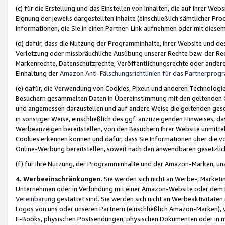
(c) für die Erstellung und das Einstellen von Inhalten, die auf Ihrer We
Eignung der jeweils dargestellten Inhalte (einschließlich sämtlicher 
Informationen, die Sie in einen Partner-Link aufnehmen oder mit diese
(d) dafür, dass die Nutzung der Programminhalte, Ihrer Website und des 
Verletzung oder missbräuchliche Ausübung unserer Rechte bzw. der Recht
Markenrechte, Datenschutzrechte, Veröffentlichungsrechte oder anderer
Einhaltung der
Amazon Anti-Fälschungsrichtlinien für das Partnerpro
(e) dafür, die Verwendung von Cookies, Pixeln und anderen Technologien
Besuchern gesammelten Daten in Übereinstimmung mit den geltenden Ge
und angemessen darzustellen und auf andere Weise die geltenden geset
in sonstiger Weise, einschließlich des ggf. anzuzeigenden Hinweises, d
Werbeanzeigen bereitstellen, von den Besuchern Ihrer Website unmitte
Cookies erkennen können und dafür, dass Sie Informationen über die v
Online-Werbung bereitstellen, soweit nach den anwendbaren gesetzlic
(f) für Ihre Nutzung, der Programminhalte und der Amazon-Marken, u
4. Werbeeinschränkungen.
Sie werden sich nicht an Werbe-, Market
Unternehmen oder in Verbindung mit einer Amazon-Website oder dem Pa
Vereinbarung
gestattet sind. Sie werden sich nicht an Werbeaktivitäten
Logos von uns oder unseren Partnern (einschließlich Amazon-Marken), 
E-Books, physischen Postsendungen, physischen Dokumenten oder in 