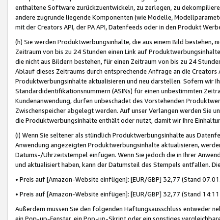
enthaltene Software zurückzuentwickeln, zu zerlegen, zu dekompilier
andere zugrunde liegende Komponenten (wie Modelle, Modellparameter
mit der Creators API, der PA API, Datenfeeds oder in den Produkt Werb
(h) Sie werden Produktwerbungsinhalte, die aus einem Bild bestehen, ni
Zeitraum von bis zu 24 Stunden einen Link auf Produktwerbungsinhalte
die nicht aus Bildern bestehen, für einen Zeitraum von bis zu 24 Stund
Ablauf dieses Zeitraums durch entsprechende Anfrage an die Creators 
Produktwerbungsinhalte aktualisieren und neu darstellen. Sofern wir Ih
Standardidentifikationsnummern (ASINs) für einen unbestimmten Zeitra
Kundenanwendung, dürfen unbeschadet des Vorstehenden Produktwerbu
Zwischenspeicher abgelegt werden. Auf unser Verlangen werden Sie un
die Produktwerbungsinhalte enthält oder nutzt, damit wir Ihre Einhalt
(i) Wenn Sie seltener als stündlich Produktwerbungsinhalte aus Datenfe
Anwendung angezeigten Produktwerbungsinhalte aktualisieren, werden 
Datums-/Uhrzeitstempel einfügen. Wenn Sie jedoch die in Ihrer Anwe
und aktualisiert haben, kann der Datumsteil des Stempels entfallen. Dies
• Preis auf [Amazon-Website einfügen]: [EUR/GBP] 32,77 (Stand 07.01.
• Preis auf [Amazon-Website einfügen]: [EUR/GBP] 32,77 (Stand 14:11 
Außerdem müssen Sie den folgenden Haftungsausschluss entweder neb
ein Pop-up-Fenster, ein Pop-up-Skript oder ein sonstiges vergleichba