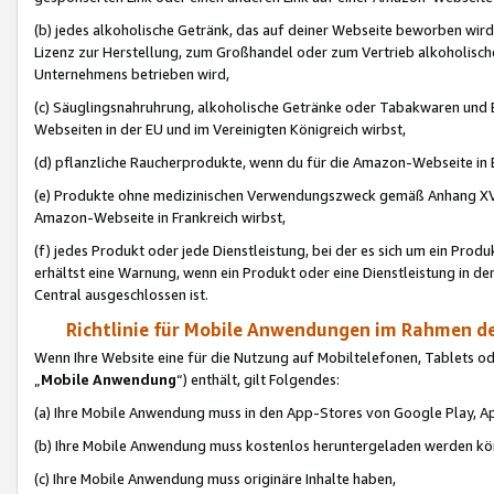
(b) jedes alkoholische Getränk, das auf deiner Webseite beworben wird
Lizenz zur Herstellung, zum Großhandel oder zum Vertrieb alkoholisch
Unternehmens betrieben wird,
(c) Säuglingsnahruhrung, alkoholische Getränke oder Tabakwaren und E
Webseiten in der EU und im Vereinigten Königreich wirbst,
(d) pflanzliche Raucherprodukte, wenn du für die Amazon-Webseite in B
(e) Produkte ohne medizinischen Verwendungszweck gemäß Anhang XVI 
Amazon-Webseite in Frankreich wirbst,
(f) jedes Produkt oder jede Dienstleistung, bei der es sich um ein Prod
erhältst eine Warnung, wenn ein Produkt oder eine Dienstleistung in de
Central ausgeschlossen ist.
Richtlinie für Mobile Anwendungen im Rahmen de
Wenn Ihre Website eine für die Nutzung auf Mobiltelefonen, Tablets 
„
Mobile Anwendung
“) enthält, gilt Folgendes:
(a) Ihre Mobile Anwendung muss in den App-Stores von Google Play, A
(b) Ihre Mobile Anwendung muss kostenlos heruntergeladen werden könn
(c) Ihre Mobile Anwendung muss originäre Inhalte haben,