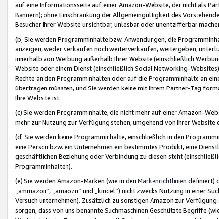
auf eine Informationsseite auf einer Amazon-Website, der nicht als Part
Bannern); ohne Einschränkung der Allgemeingültigkeit des Vorstehende
Besucher Ihrer Website unsichtbar, unlesbar oder unentzifferbar mache
(b) Sie werden Programminhalte bzw. Anwendungen, die Programminhalt
anzeigen, weder verkaufen noch weiterverkaufen, weitergeben, unterli
innerhalb von Werbung außerhalb Ihrer Website (einschließlich Werbun
Website oder einem Dienst (einschließlich Social Networking-Website
Rechte an den Programminhalten oder auf die Programminhalte an eine a
übertragen müssten, und Sie werden keine mit Ihrem Partner-Tag formati
Ihre Website ist.
(c) Sie werden Programminhalte, die nicht mehr auf einer Amazon-Websit
mehr zur Nutzung zur Verfügung stehen, umgehend von Ihrer Website e
(d) Sie werden keine Programminhalte, einschließlich in den Programmin
eine Person bzw. ein Unternehmen ein bestimmtes Produkt, eine Dienstle
geschäftlichen Beziehung oder Verbindung zu diesen steht (einschließli
Programminhalten).
(e) Sie werden Amazon-Marken (wie in den
Markenrichtlinien
definiert) 
„ammazon“, „amaozn“ und „kindel“) nicht zwecks Nutzung in einer Suc
Versuch unternehmen). Zusätzlich zu sonstigen Amazon zur Verfügung 
sorgen, dass von uns benannte Suchmaschinen Geschützte Begriffe (wie 