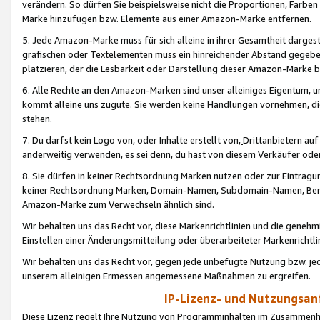
verändern. So dürfen Sie beispielsweise nicht die Proportionen, Farb
Marke hinzufügen bzw. Elemente aus einer Amazon-Marke entfernen.
5. Jede Amazon-Marke muss für sich alleine in ihrer Gesamtheit darge
grafischen oder Textelementen muss ein hinreichender Abstand gegebe
platzieren, der die Lesbarkeit oder Darstellung dieser Amazon-Marke b
6. Alle Rechte an den Amazon-Marken sind unser alleiniges Eigentum, 
kommt alleine uns zugute. Sie werden keine Handlungen vornehmen, 
stehen.
7. Du darfst kein Logo von, oder Inhalte erstellt von,
Drittanbietern au
anderweitig verwenden, es sei denn, du hast von diesem Verkäufer oder
8. Sie dürfen in keiner Rechtsordnung Marken nutzen oder zur Eintragu
keiner Rechtsordnung Marken, Domain-Namen, Subdomain-Namen, Benu
Amazon-Marke zum Verwechseln ähnlich sind.
Wir behalten uns das Recht vor, diese Markenrichtlinien und die gene
Einstellen einer Änderungsmitteilung oder überarbeiteter Markenricht
Wir behalten uns das Recht vor, gegen jede unbefugte Nutzung bzw. jede 
unserem alleinigen Ermessen angemessene Maßnahmen zu ergreifen.
IP-Lizenz- und Nutzungsan
Diese Lizenz regelt Ihre Nutzung von Programminhalten im Zusammen