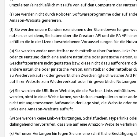
umzuleiten (einschließlich mit Hilfe von auf den Computern der Nutzer i
(s) Sie werden nicht durch Roboter, Softwareprogramme oder auf andere
Amazon-Website generieren.
(t) Sie werden unsere Kundenrezensionen oder Sternebewertungen wed
nutzen, es sei denn, Sie haben über die Creators API und die PA API e
erfüllen die in der Lizenz beschriebenen Voraussetzungen für die Nutzu
(u) Sie werden weder unmittelbar noch mittelbar über Partner-Links P
oder zu Nutzung durch eine andere natürliche oder juristische Person,
Geschäftspartnern nicht gestatten bzw. diese nicht dazu auffordern od
andere natürliche oder juristische Person, unmittelbar oder mittelbar
zu Wiederverkaufs- oder gewerblichen Zwecken (gleich welcher Art) 
auf Ihrer Website zum Wiederverkauf oder für gewerbliche Nutzungen 
(v) Sie werden die URL Ihrer Website, die die Partner-Links enthält b
werden, nicht in einer Weise tarnen, verstecken, manipulieren oder and
nicht mit angemessenem Aufwand in der Lage sind, die Website oder A
Links eine Amazon-Website aufruft.
(w) Sie werden keine Link-Verkürzungen, Schaltflächen, Hyperlinks ode
dahingehend hervorrufen, dass Sie auf eine Amazon-Website verlinken
(x) Auf unser Verlangen hin legen Sie uns eine schriftliche Bestätigung