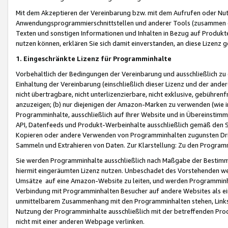
Mit dem Akzeptieren der Vereinbarung bzw. mit dem Aufrufen oder Nutz
Anwendungsprogrammierschnittstellen und anderer Tools (zusammen die
Texten und sonstigen Informationen und Inhalten in Bezug auf Produkte
nutzen können, erklären Sie sich damit einverstanden, an diese Lizenz 
1. Eingeschränkte Lizenz für Programminhalte
Vorbehaltlich der Bedingungen der Vereinbarung und ausschließlich z
Einhaltung der Vereinbarung (einschließlich dieser Lizenz und der ande
nicht übertragbare, nicht unterlizenzierbare, nicht exklusive, gebühren
anzuzeigen; (b) nur diejenigen der Amazon-Marken zu verwenden (wie in 
Programminhalte, ausschließlich auf Ihrer Website und in Übereinstimmu
API, Datenfeeds und Produkt-Werbeinhalte ausschließlich gemäß den Spe
Kopieren oder andere Verwenden von Programminhalten zugunsten Dri
Sammeln und Extrahieren von Daten. Zur Klarstellung: Zu den Program
Sie werden Programminhalte ausschließlich nach Maßgabe der Besti
hiermit eingeräumten Lizenz nutzen. Unbeschadet des Vorstehenden we
Umsätze auf eine Amazon-Website zu leiten, und werden Programminhal
Verbindung mit Programminhalten Besucher auf andere Websites als ein
unmittelbarem Zusammenhang mit den Programminhalten stehen, Links z
Nutzung der Programminhalte ausschließlich mit der betreffenden Pr
nicht mit einer anderen Webpage verlinken.