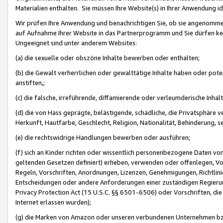
Materialien enthalten. Sie müssen Ihre Website(s) in Ihrer Anwendung ide
Wir prüfen Ihre Anwendung und benachrichtigen Sie, ob sie angenommen
auf Aufnahme Ihrer Website in das Partnerprogramm und Sie dürfen kei
Ungeeignet sind unter anderem Websites:
(a) die sexuelle oder obszöne Inhalte bewerben oder enthalten;
(b) die Gewalt verherrlichen oder gewalttätige Inhalte haben oder pot
anstiften,;
(c) die falsche, irreführende, diffamierende oder verleumderische Inha
(d) die von Hass geprägte, belästigende, schädliche, die Privatsphäre v
Herkunft, Hautfarbe, Geschlecht, Religion, Nationalität, Behinderung, 
(e) die rechtswidrige Handlungen bewerben oder ausführen;
(f) sich an Kinder richten oder wissentlich personenbezogene Daten vo
geltenden Gesetzen definiert) erheben, verwenden oder offenlegen, Vo
Regeln, Vorschriften, Anordnungen, Lizenzen, Genehmigungen, Richtlini
Entscheidungen oder andere Anforderungen einer zuständigen Regierung
Privacy Protection Act (15 U.S.C. §§ 6501-6506) oder Vorschriften, di
Internet erlassen wurden);
(g) die Marken von Amazon oder unseren verbundenen Unternehmen b