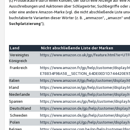
(c) Produktkäufe durch einen Kunden, der durch eine Anzeige auf eine 
Ausschreibungen und Auktionen über Schlagwörter, Suchbegriffe oder 
oder eine andere Amazon-Marke (vgl. die nicht abschließende Liste un
buchstabierte Varianten dieser Wörter (z. B. „ammazon“, „amaozn“ und „
Suchplatzierung
”);
Land
Nicht abschließende Liste der Marken
Vereinigtes
https://www.amazon.co.uk/gp/feature.html?ie=U
Königreich
Frankreich
https://www.amazon.fr/gp/help/customer/displa
E78834F9BA58__SECTION_64DE0ED1D744420E9
Italien
https://www.amazon.it/gp/help/customer/display
Irland
https://www.amazon.ie/gp/help/customer/displa
Niederlande
https://www.amazon.nl/gp/help/customer/display
Spanien
https://www.amazon.es/gp/help/customer/display
Deutschland
https://www.amazon.de/gp/help/customer/displa
Schweden
https://www.amazon.de/gp/help/customer/displa
Polen
https://www.amazon.pl/gp/help/customer/display
Belgien
https://www.amazon.com.be/gp/help/customer/d