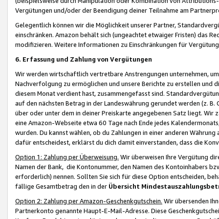
(beispielsweise durch Manipulation oder Kombination von Attributions-
Vergütungen und/oder der Beendigung deiner Teilnahme am Partnerp
Gelegentlich können wir die Möglichkeit unserer Partner, Standardv
einschränken. Amazon behält sich (ungeachtet etwaiger Fristen) das Re
modifizieren. Weitere Informationen zu Einschränkungen für Vergütung
6. Erfassung und Zahlung von Vergütungen
Wir werden wirtschaftlich vertretbare Anstrengungen unternehmen, um 
Nachverfolgung zu ermöglichen und unsere Berichte zu erstellen und di
diesem Monat verdient hast, zusammengefasst sind. Standardvergütung
auf den nächsten Betrag in der Landeswährung gerundet werden (z. B. C
über oder unter dem in deiner Preiskarte angegebenen Satz liegt. Wir
eine Amazon-Webseite etwa 60 Tage nach Ende jedes Kalendermonats, i
wurden. Du kannst wählen, ob du Zahlungen in einer anderen Währung
dafür entscheidest, erklärst du dich damit einverstanden, dass die K
Option 1: Zahlung per Überweisung.
Wir überweisen Ihre Vergütung dir
Namen der Bank, die Kontonummer, den Namen des Kontoinhabers bzw. a
erforderlich) nennen. Sollten Sie sich für diese Option entscheiden, be
fällige Gesamtbetrag den in der
Übersicht Mindestauszahlungsbet
Option 2: Zahlung per Amazon-Geschenkgutschein.
Wir übersenden Ihne
Partnerkonto genannte Haupt-E-Mail-Adresse. Diese Geschenkgutschei