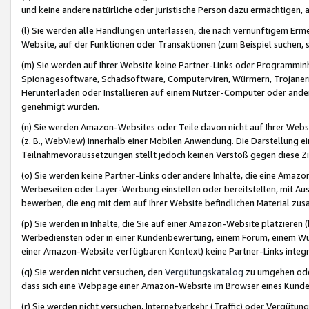
und keine andere natürliche oder juristische Person dazu ermächtigen, a
(l) Sie werden alle Handlungen unterlassen, die nach vernünftigem Erme
Website, auf der Funktionen oder Transaktionen (zum Beispiel suchen, s
(m) Sie werden auf Ihrer Website keine Partner-Links oder Programmin
Spionagesoftware, Schadsoftware, Computerviren, Würmern, Trojaner
Herunterladen oder Installieren auf einem Nutzer-Computer oder ande
genehmigt wurden.
(n) Sie werden Amazon-Websites oder Teile davon nicht auf Ihrer Websi
(z. B., WebView) innerhalb einer Mobilen Anwendung. Die Darstellung ein
Teilnahmevoraussetzungen stellt jedoch keinen Verstoß gegen diese Zif
(o) Sie werden keine Partner-Links oder andere Inhalte, die eine Am
Werbeseiten oder Layer-Werbung einstellen oder bereitstellen, mit Au
bewerben, die eng mit dem auf Ihrer Website befindlichen Material z
(p) Sie werden in Inhalte, die Sie auf einer Amazon-Website platzier
Werbediensten oder in einer Kundenbewertung, einem Forum, einem Wun
einer Amazon-Website verfügbaren Kontext) keine Partner-Links integr
(q) Sie werden nicht versuchen, den
Vergütungskatalog
zu umgehen oder
dass sich eine Webpage einer Amazon-Website im Browser eines Kunden 
(r) Sie werden nicht versuchen, Internetverkehr (Traffic) oder Vergü