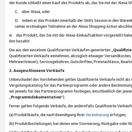
der Kunde schließt einen Kauf des Produkts ab, das Sie mit der Alexa 
C. über Alexa, oder
D. indem er das Produkt innerhalb der Skills Session in den Waren
seiner erstmaligen Teilnahme an der Alexa Shopping Action abschlie
iii. das Produkt, das Sie mit der Alexa-Einkaufsaktion vorgestellt ha
ihm bezahlt.
Die aus den einzelnen Qualifizierten Verkäufen generierten „
Qualifizi
Qualifizierten Verkäufe einnehmen, abzüglich etwaiger Versandkosten
Mehrwertsteuer), Servicegebühren, Gutschriften, Preisnachlässe, Bear
2. Ausgeschlossene Verkäufe
Unbeschadet des Vorstehenden gelten Qualifizierte Verkäufe nicht als
Vergütungskatalog für das Partnerprogramm oder andere Bestimmungen,
wir jeweils für das Partnerprogramm festlegen, einschließlich der jewe
„
Programmdokumentation
“).
Ferner gelten folgende Verkäufe, die andernfalls Qualifizierte Verkä
(a) Produktkäufe, die nach Beendigung Ihrer
Vereinbarung
erfolgen;
(b) Produktbestellungen, bei denen eine Stornierung, Rückgabe oder R