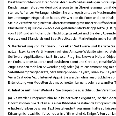
Direktnachrichten von Ihren Social-Media-Websites einfügen. vorausg
Kunden angemeldet werden) und ansonsten in Übereinstimmung mit der
stehen. Auf unser Verlangen stellen Sie uns repräsentative Mustermater
Bestimmungen eingehalten haben. Wir werden die Form und den Inhalt, di
Sie die Zertifizierung nicht in Übereinstimmung mit unserer Aufforderu
Klarstellung: (i) Für die Zwecke der geltenden Marketinggesetze (z. 
von 1991 und ähnlicher oder Nachfolgegesetze) sind Sie der „Absender“ j
Gesetze und Standards und Best Practices der Marketingbranche für 
5. Verbreitung von Partner-Links über Software und Geräte
Sie
nutzen bzw. keine Verlinkungen auf eine Amazon-Website wie nachsteh
Software-Applikationen (z. B. Browser Plug-ins, Browser Helper Objec
ein Endnutzer installieren und ausführen kann) und Geräten, einschlie
Zugelassenen Mobilen Anwendungen); oder (b) im Zusammenhang mit bzw.
Satellitenempfangsgeräte, Streaming-Video-Playern, Blu-Ray-Playern 
Viera Cast oder Vizio Internet Apps). Sie werden ohne ausdrückliche v
Entwicklung von Modellen des maschinellen Lernens oder verwandter 
6. Inhalte auf Ihrer Website
. Sie tragen die ausschließliche Verantwo
(a) Sie werden Programminhalte in keiner Weise ergänzen, löschen oder
Informationen; Sie dürfen aus einer Bilddatei bestehende Programminhal
erhalten bleiben bzw. aus Text bestehende Programminhalte so kürzen, 
Kürzung nicht sachlich falsch oder irreführend wird. Einige Arten von L