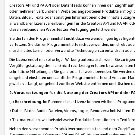
Creators API und PA API oder Datenfeeds können Ihnen den Zugriff auf D
oder mehreren verbundenen Websites angebotenen Produkte ermögliche
Daten, Bilder, Texte oder sonstigen Informationen oder Inhalte zuzugre
anwendbaren Lizenzvereinbarungen für die Creators API und PA API od
diesen verbundenen Websites zur Verfügung gestellt werden.
Sie dürfen den Programminhalt nicht dazu verwenden, geistiges Eigent
verletzen. Sie dürfen Programminhalte nicht verwenden, um direkt ode
maschinelles Lernen oder verwandte Technologien zu entwickeln oder zu
Die Lizenz endet mit sofortiger Wirkung automatisch, wenn Sie zu irg
Vergütungskatalog definiert) nicht rechtzeitig erfüllen bzw. ansonsten
schriftliche Mitteilung an Sie ganz oder teilweise beenden. Sie werden
umgehend einstellen und sämtliche Programminhalte und Amazon-Marke
jeweils verlangt, umgehend von Ihrer Website entfernen und löschen od
2. Voraussetzungen für die Nutzung der Creators API und der P
(a)
Beschreibung
. Im Rahmen dieser Lizenz können wir Ihnen Programmi
• Daten, Bilder, Audio-Dateien, Videos, Logos, Benutzerschnittstellen-
• Textmaterialien, wie beispielsweise Produktinformationen in Textfor
Neben den vorstehenden Produktwerbungsinhalten und dem Zugriff auf 
Zusammenhang mit Creators API und PA API Musterquellcodes und -bibli