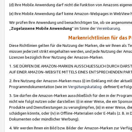
(d) Ihre Mobile Anwendung darf nicht die Funktion von Amazons eige
(e) Ihre Mobile Anwendung darf keine Amazon-Webpages in WebView 
Wir prüfen Ihre Anwendung und benachrichtigen Sie, ob sie angenomm
„
Zugelassene Mobile Anwendung
“ im Sinne der
Vereinbarung
.
Markenrichtlinien für das 
Diese Richtlinien gelten für die Nutzung der Marken, die wir Ihnen als 
müssen jederzeit strikt eingehalten werden, und jede Nutzung der Ama
Lizenzen bezüglich Ihrer Nutzung der Amazon-Marken.
1. SIE DÜRFEN DIE AMAZON-MARKEN AUSSCHLIESSLICH DURCH DARS
AUF EINER AMAZON-WEBSITE MITTELS EINES ENTSPRECHENDEN PART
2. Ihre Nutzung der Amazon-Marken muss (i) im Einklang mit der aktuells
Programmdokumentation (wie im
Vergütungskatalog
definiert) erfolg
3. Sie dürfen die Amazon-Marken ausschließlich für den in der Progr
nicht wie folgt nutzen oder darstellen: (i) in einer Weise, die ein Spo
Produkte und Dienstleistungen zu verunglimpfen, (iii) in einer Weise
schädigen könnte, oder (iv) in Offline-Materialien oder E-Mails (z. B.
Dokumenten oder mündlicher Werbung).
4. Wir werden Ihnen ein Bild bzw. Bilder der Amazon-Marken zur Verfüg