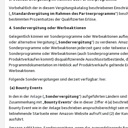
Vorbehaltlich der in diesem Vergütungskatalog beschriebenen Einschr
(„
Standardvergütung im Rahmen des Partnerprogramms
“) besc
bestimmten Prozentsatzes der Qualifizierten Erlöse.
4. Sondervergütung oder Werbeaktionen
Gelegentlich können wir Sonderprogramme oder Werbeaktionen auflegen,
oder alternative Vergütung („
Sondervergütung
”) zu verdienen. Amazo
Sonderprogramme oder Werbeaktionen jederzeit ganz oder teilweise einz
Sonderprogramme oder Werbeaktionen (auch Sonderprogramme oder We
Produktverkäufen kommt) disqualifizierende Ausschlusstatbestände, di
Programmdokumentation im Hinblick auf Produktverkäufe geltende E
Werbeaktionen.
Folgende Sondervergütungen sind derzeit verfügbar:
hier
.
(a) Bounty Events
In den in der
Anlage
(„
Sondervergütung
“) aufgeführten Ländern sind
Zusammenhang mit „
Bounty Events
“ die in dieser Ziffer 4 (a) besch
Bounty Event wie in der Anlage beschrieben anspruchsberechtigt sein mu
teilnehmende Startseite einer Amazon-Website aufruft und (2) der Kun
ausführt.
Amazon zahlt keine Sondervergütung, wenn das zugrundeliegende Boun