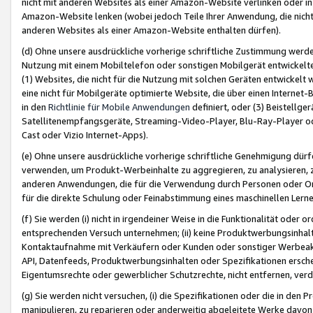
nicht mit anderen Websites als einer Amazon-Website verlinken oder i
Amazon-Website lenken (wobei jedoch Teile Ihrer Anwendung, die nich
anderen Websites als einer Amazon-Website enthalten dürfen).
(d) Ohne unsere ausdrückliche vorherige schriftliche Zustimmung werd
Nutzung mit einem Mobiltelefon oder sonstigen Mobilgerät entwickelt
(1) Websites, die nicht für die Nutzung mit solchen Geräten entwickelt
eine nicht für Mobilgeräte optimierte Website, die über einen Interne
in den
Richtlinie für Mobile Anwendungen
definiert, oder (3) Beistellge
Satellitenempfangsgeräte, Streaming-Video-Player, Blu-Ray-Player ode
Cast oder Vizio Internet-Apps).
(e) Ohne unsere ausdrückliche vorherige schriftliche Genehmigung dürfe
verwenden, um Produkt-Werbeinhalte zu aggregieren, zu analysieren, 
anderen Anwendungen, die für die Verwendung durch Personen oder Or
für die direkte Schulung oder Feinabstimmung eines maschinellen Lern
(f) Sie werden (i) nicht in irgendeiner Weise in die Funktionalität ode
entsprechenden Versuch unternehmen; (ii) keine Produktwerbungsinha
Kontaktaufnahme mit Verkäufern oder Kunden oder sonstiger Werbeaktiv
API, Datenfeeds, Produktwerbungsinhalten oder Spezifikationen erschei
Eigentumsrechte oder gewerblicher Schutzrechte, nicht entfernen, verd
(g) Sie werden nicht versuchen, (i) die Spezifikationen oder die in de
manipulieren, zu reparieren oder anderweitig abgeleitete Werke davon z