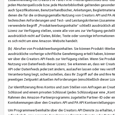
jeden Musterquellcode bzw. jede Musterbibliothek geltenden gesonder
auch Spezifikationen, Benutzerhandbücher, Anleitungen, Begleitmaterial
denen die für die ordnungsgemäße Nutzung von Creators API und PA A
technischen Anforderungen und Test- und Leistungskriterien (zusammen
verwendete Begriff „Produktwerbungsinhalte“ schließt ausdrücklich al
Lizenz zur Verfügung stellen, sowie alle von uns zur Verfügung gestel
ausdrücklich nicht auf Daten, Bilder, Texte oder sonstige Informatione
es sich nicht um eine Amazon-Website handelt.
(b) Abrufen von Produktwerbungsinhalten. Sie können Produkt-Werbein
ausdrückliche vorherige schriftliche Genehmigung erteilt haben, könn
wir über die Creators API Feeds zur Verfügung stellen. Wenn Sie Produk
Nutzung von Datenfeeds dieser Lizenz. Sie erkennen an, dass wir Creat
API oder Datenfeeds jederzeit ändern, auslaufen lassen oder neu veröffe
Verantwortung liegt, sicherzustellen, dass Ihr Zugriff auf die und Ihr
jeweiligen Zeitpunkt aktuellen Anforderungen (einschließlich dieser Liz
Zur Identifizierung Ihres Kontos und zum Stellen von Anfragen an Crea
Schlüssel und einem privaten Schlüssel (jedes Schlüsselpaar eine „Kon
Rahmen des Amazon-Partnerprogramms zugeteilte Partner-ID oder ein
Kontokennungen über den Creators API und PA API Kontoerstellungspro
Um Programmwerbeinhalte über die Creators API Dienste zu erhalten, m