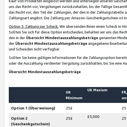
Kauf von Produkten eingelöst werden und unterliegen unseren Geschäf
uns das Recht vor, Vergütungen zurückzuhalten, bis der fällige Gesamt
das Recht vor, den Teil der Zahlungen, der den in der Zahlungstabelle 
Zahlungsart angibst. Die Zahlung per Amazon-Geschenkgutschein ist in
Option 3: Zahlung per Scheck.
Wir übersenden Ihnen einen Scheck in Höh
Sollten Sie sich für diese Option entscheiden, behalten wir uns das Rec
den in der
Übersicht Mindestauszahlungsbeträge
genannten Mindest
der
Übersicht Mindestauszahlungsbeträge
angegebene Bearbeitung
und Schweden nicht verfügbar.
Sollten Sie keine gültigen Informationen für die Zahlungsoption bereit
oder die Auszahlung verdienter Vergütung zurückhalten, bis Sie eine A
Übersicht Mindestauszahlungsbeträge
UK Maxium
UK
FR,
Minimum
un
Option 1 (Überweisung)
25£
25
£5,000
Option 2
25£
25
(Geschenkgutschein)