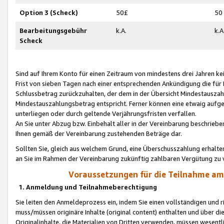
Option 3 (Scheck)
50£
50
Bearbeitungsgebühr
k.A.
k.A
Scheck
Sind auf Ihrem Konto für einen Zeitraum von mindestens drei Jahren kein
Frist von sieben Tagen nach einer entsprechenden Ankündigung die für
Schlussbetrag zurückzuhalten, der dem in der Übersicht Mindestausz
Mindestauszahlungsbetrag entspricht. Ferner können eine etwaig aufg
unterliegen oder durch geltende Verjährungsfristen verfallen.
An Sie unter Abzug bzw. Einbehalt aller in der Vereinbarung beschrieb
Ihnen gemäß der Vereinbarung zustehenden Beträge dar.
Sollten Sie, gleich aus welchem Grund, eine Überschusszahlung erhalte
an Sie im Rahmen der Vereinbarung zukünftig zahlbaren Vergütung zu 
Voraussetzungen für die Teilnahme a
1. Anmeldung und Teilnahmeberechtigung
Sie leiten den Anmeldeprozess ein, indem Sie einen vollständigen und 
muss/müssen originäre Inhalte (original content) enthalten und über d
Originalinhalte, die Materialien von Dritten verwenden, müssen wese