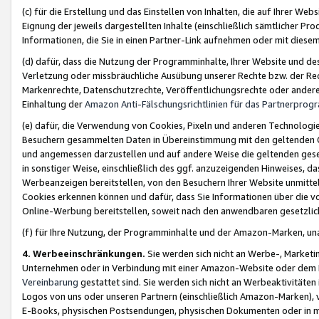
(c) für die Erstellung und das Einstellen von Inhalten, die auf Ihrer We
Eignung der jeweils dargestellten Inhalte (einschließlich sämtlicher 
Informationen, die Sie in einen Partner-Link aufnehmen oder mit diese
(d) dafür, dass die Nutzung der Programminhalte, Ihrer Website und des 
Verletzung oder missbräuchliche Ausübung unserer Rechte bzw. der Recht
Markenrechte, Datenschutzrechte, Veröffentlichungsrechte oder anderer
Einhaltung der
Amazon Anti-Fälschungsrichtlinien für das Partnerpro
(e) dafür, die Verwendung von Cookies, Pixeln und anderen Technologien
Besuchern gesammelten Daten in Übereinstimmung mit den geltenden Ge
und angemessen darzustellen und auf andere Weise die geltenden geset
in sonstiger Weise, einschließlich des ggf. anzuzeigenden Hinweises, d
Werbeanzeigen bereitstellen, von den Besuchern Ihrer Website unmitte
Cookies erkennen können und dafür, dass Sie Informationen über die v
Online-Werbung bereitstellen, soweit nach den anwendbaren gesetzlic
(f) für Ihre Nutzung, der Programminhalte und der Amazon-Marken, u
4. Werbeeinschränkungen.
Sie werden sich nicht an Werbe-, Market
Unternehmen oder in Verbindung mit einer Amazon-Website oder dem Pa
Vereinbarung
gestattet sind. Sie werden sich nicht an Werbeaktivitäten
Logos von uns oder unseren Partnern (einschließlich Amazon-Marken), 
E-Books, physischen Postsendungen, physischen Dokumenten oder in 