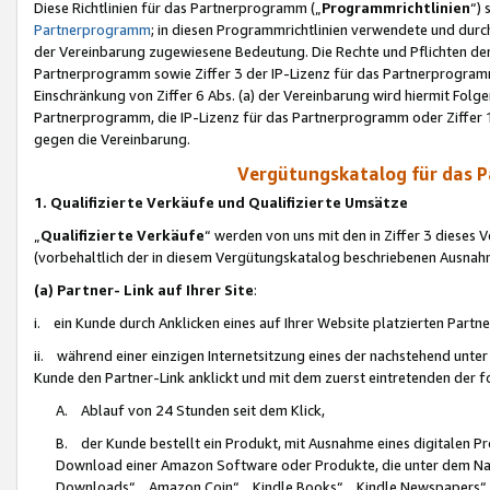
Diese Richtlinien für das Partnerprogramm („
Programmrichtlinien
“)
Partnerprogramm
; in diesen Programmrichtlinien verwendete und durch
der Vereinbarung zugewiesene Bedeutung. Die Rechte und Pflichten de
Partnerprogramm sowie Ziffer 3 der IP-Lizenz für das Partnerprogram
Einschränkung von Ziffer 6 Abs. (a) der Vereinbarung wird hiermit Fol
Partnerprogramm, die IP-Lizenz für das Partnerprogramm oder Ziffer 1
gegen die Vereinbarung.
Vergütungskatalog für das 
1. Qualifizierte Verkäufe und Qualifizierte Umsätze
„
Qualifizierte Verkäufe
“ werden von uns mit den in Ziffer 3 diese
(vorbehaltlich der in diesem Vergütungskatalog beschriebenen Ausnah
(a) Partner- Link auf Ihrer Site
:
i. ein Kunde durch Anklicken eines auf Ihrer Website platzierten Part
ii. während einer einzigen Internetsitzung eines der nachstehend unter (i)
Kunde den Partner-Link anklickt und mit dem zuerst eintretenden der f
A. Ablauf von 24 Stunden seit dem Klick,
B. der Kunde bestellt ein Produkt, mit Ausnahme eines digitalen P
Download einer Amazon Software oder Produkte, die unter dem N
Downloads“, „Amazon Coin“, „Kindle Books“, „Kindle Newspapers“, „