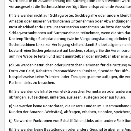
Werbeinhalte im Zusammenhang mit Suchergebnissen verwendet werden,
vorausgesetzt die Suchmaschine verfügt über entsprechende Ausschlu
(f) Sie werden nicht auf Schlagwörter, Suchbegriffe oder andere Ident
Amazon oder unseren verbundenen Unternehmen oder Abwandlungen bzw
nicht abschließende Liste unserer Marken entnehmen Sie bitte der Nich
Schlagwortauktionen auf Suchmaschinen teilnehmen, wenn die sich da
Kostenpflichtige Suchplatzierung (wie im
Vergütungskatalog
definiert
Suchmaschinen Links zur Verfügung stellen, damit Sie bei allgemeinen I
kostenfreien Suchergebnissen) auftauchen, solange Sie die
Vereinbaru
auf Ihre Website leiten und nicht unmittelbar oder mittelbar über eine
(g) Sie werden natürlichen oder juristischen Personen für die Nutzung 
Form von Geld, Rabatten, Preisnachlässen, Punkten, Spenden für Hilfs
beispielsweise keine Prämien- oder Treueprogramme auflegen, die Anrei
Partner-Links zu besuchen.
(h) Sie werden die Inhalte von elektronischen Formularen oder anderem M
abfangen, aufzeichnen, umleiten, auslesen, auslegen oder ausfüllen.
(i) Sie werden keine Kontodaten, die unsere Kunden im Zusammenhang 
Kunden der Amazon-Websites), abfragen, erheben, einholen, speichern,
(j) Sie werden Funktionen von Schaltflächen, Links oder andere Funkti
(k) Sie werden keine Bestellungen oder andere Geschäfte über eine Ama