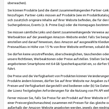
überwachen).
Sie können Produkte (und die damit zusammenhängenden Partner-Links)
hinzufügen. Partner-Links müssen auf Produkte (wie im Produktkatalog de
sich zusätzlich originäre Inhalte auf Ihrer Website befinden, die für 
Suchergebnisse, Events (z. B. Prime Day) oder die Homepages bestimmte
Sie müssen sämtliche Links und damit zusammenhängende Verweise auf z
Werbeaktion auf der jeweiligen Amazon-Website endet. Falls Sie beisp
einstellen und darauf hinweisen, dass Amazon auf ausgewählte Kleidun
Preisnachlass in Höhe von 15 % von Ihrer Website entfernen, sobald di
Sie dürfen keine unzutreffenden, überschwänglichen, täuschenden od
unsere Richtlinien, Werbeaktionen oder Preise aufstellen. Stellen Sie 
angebotenen Smartphone mit 64 GB Speicherkapazität ein, so dürfen S
führt.
Die Preise und die Verfügbarkeit von Produkten können Veränderungen 
Produkte ändern können, dürfen Sie auf Ihrer Website nur Angaben zu P
Preisen und Verfügbarkeit dargestellt sind bedienen oder (b) Sie Daten
der Lizenz festgelegten Anforderungen für die Nutzung von PA API einh
Ferner müssen Sie, falls Sie Preise für ein Produkt auf Ihrer Website in 
einer Preisvergleichsmaschine) zusammen mit Preisen für das gleiche o
außerhalb der Amazon-Website angeboten werden, jeweils den niedrigst