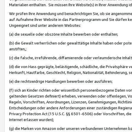
Materialien enthalten. Sie müssen Ihre Website(s) in Ihrer Anwendung ide
Wir prüfen Ihre Anwendung und benachrichtigen Sie, ob sie angenommen
auf Aufnahme Ihrer Website in das Partnerprogramm und Sie dürfen kei
Ungeeignet sind unter anderem Websites:
(a) die sexuelle oder obszöne Inhalte bewerben oder enthalten;
(b) die Gewalt verherrlichen oder gewalttätige Inhalte haben oder pot
anstiften,;
(c) die falsche, irreführende, diffamierende oder verleumderische Inha
(d) die von Hass geprägte, belästigende, schädliche, die Privatsphäre v
Herkunft, Hautfarbe, Geschlecht, Religion, Nationalität, Behinderung, 
(e) die rechtswidrige Handlungen bewerben oder ausführen;
(f) sich an Kinder richten oder wissentlich personenbezogene Daten vo
geltenden Gesetzen definiert) erheben, verwenden oder offenlegen, Vo
Regeln, Vorschriften, Anordnungen, Lizenzen, Genehmigungen, Richtlini
Entscheidungen oder andere Anforderungen einer zuständigen Regierung
Privacy Protection Act (15 U.S.C. §§ 6501-6506) oder Vorschriften, di
Internet erlassen wurden);
(g) die Marken von Amazon oder unseren verbundenen Unternehmen b