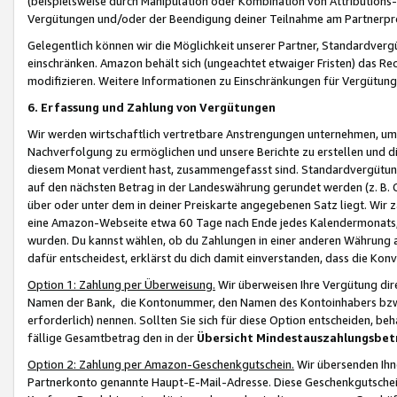
(beispielsweise durch Manipulation oder Kombination von Attributions-
Vergütungen und/oder der Beendigung deiner Teilnahme am Partnerp
Gelegentlich können wir die Möglichkeit unserer Partner, Standardv
einschränken. Amazon behält sich (ungeachtet etwaiger Fristen) das Re
modifizieren. Weitere Informationen zu Einschränkungen für Vergütung
6. Erfassung und Zahlung von Vergütungen
Wir werden wirtschaftlich vertretbare Anstrengungen unternehmen, um 
Nachverfolgung zu ermöglichen und unsere Berichte zu erstellen und di
diesem Monat verdient hast, zusammengefasst sind. Standardvergütung
auf den nächsten Betrag in der Landeswährung gerundet werden (z. B. C
über oder unter dem in deiner Preiskarte angegebenen Satz liegt. Wir
eine Amazon-Webseite etwa 60 Tage nach Ende jedes Kalendermonats, i
wurden. Du kannst wählen, ob du Zahlungen in einer anderen Währung
dafür entscheidest, erklärst du dich damit einverstanden, dass die K
Option 1: Zahlung per Überweisung.
Wir überweisen Ihre Vergütung dir
Namen der Bank, die Kontonummer, den Namen des Kontoinhabers bzw. a
erforderlich) nennen. Sollten Sie sich für diese Option entscheiden, be
fällige Gesamtbetrag den in der
Übersicht Mindestauszahlungsbet
Option 2: Zahlung per Amazon-Geschenkgutschein.
Wir übersenden Ihne
Partnerkonto genannte Haupt-E-Mail-Adresse. Diese Geschenkgutschei