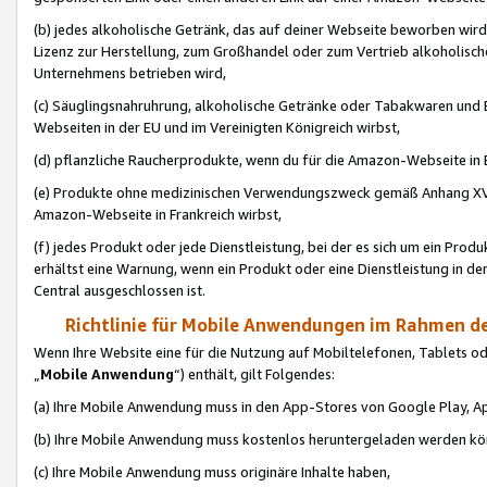
(b) jedes alkoholische Getränk, das auf deiner Webseite beworben wird
Lizenz zur Herstellung, zum Großhandel oder zum Vertrieb alkoholisch
Unternehmens betrieben wird,
(c) Säuglingsnahruhrung, alkoholische Getränke oder Tabakwaren und E
Webseiten in der EU und im Vereinigten Königreich wirbst,
(d) pflanzliche Raucherprodukte, wenn du für die Amazon-Webseite in B
(e) Produkte ohne medizinischen Verwendungszweck gemäß Anhang XVI 
Amazon-Webseite in Frankreich wirbst,
(f) jedes Produkt oder jede Dienstleistung, bei der es sich um ein Prod
erhältst eine Warnung, wenn ein Produkt oder eine Dienstleistung in de
Central ausgeschlossen ist.
Richtlinie für Mobile Anwendungen im Rahmen de
Wenn Ihre Website eine für die Nutzung auf Mobiltelefonen, Tablets 
„
Mobile Anwendung
“) enthält, gilt Folgendes:
(a) Ihre Mobile Anwendung muss in den App-Stores von Google Play, A
(b) Ihre Mobile Anwendung muss kostenlos heruntergeladen werden könn
(c) Ihre Mobile Anwendung muss originäre Inhalte haben,