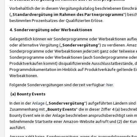
Vorbehaltlich der in diesem Vergütungskatalog beschriebenen Einschr
(„
Standardvergütung im Rahmen des Partnerprogramms
“) besc
bestimmten Prozentsatzes der Qualifizierten Erlöse.
4. Sondervergütung oder Werbeaktionen
Gelegentlich können wir Sonderprogramme oder Werbeaktionen auflegen,
oder alternative Vergütung („
Sondervergütung
”) zu verdienen. Amazo
Sonderprogramme oder Werbeaktionen jederzeit ganz oder teilweise einz
Sonderprogramme oder Werbeaktionen (auch Sonderprogramme oder We
Produktverkäufen kommt) disqualifizierende Ausschlusstatbestände, di
Programmdokumentation im Hinblick auf Produktverkäufe geltende E
Werbeaktionen.
Folgende Sondervergütungen sind derzeit verfügbar:
hier
.
(a) Bounty Events
In den in der
Anlage
(„
Sondervergütung
“) aufgeführten Ländern sind
Zusammenhang mit „
Bounty Events
“ die in dieser Ziffer 4 (a) besch
Bounty Event wie in der Anlage beschrieben anspruchsberechtigt sein mu
teilnehmende Startseite einer Amazon-Website aufruft und (2) der Kun
ausführt.
Amazon zahlt keine Sondervergütung, wenn das zugrundeliegende Boun