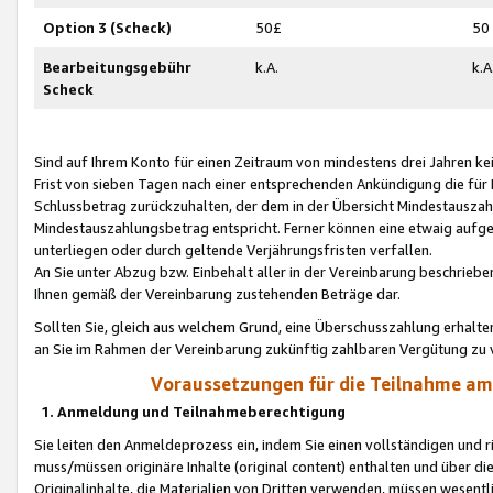
Option 3 (Scheck)
50£
50
Bearbeitungsgebühr
k.A.
k.A
Scheck
Sind auf Ihrem Konto für einen Zeitraum von mindestens drei Jahren kein
Frist von sieben Tagen nach einer entsprechenden Ankündigung die für
Schlussbetrag zurückzuhalten, der dem in der Übersicht Mindestausz
Mindestauszahlungsbetrag entspricht. Ferner können eine etwaig aufg
unterliegen oder durch geltende Verjährungsfristen verfallen.
An Sie unter Abzug bzw. Einbehalt aller in der Vereinbarung beschrieb
Ihnen gemäß der Vereinbarung zustehenden Beträge dar.
Sollten Sie, gleich aus welchem Grund, eine Überschusszahlung erhalte
an Sie im Rahmen der Vereinbarung zukünftig zahlbaren Vergütung zu 
Voraussetzungen für die Teilnahme a
1. Anmeldung und Teilnahmeberechtigung
Sie leiten den Anmeldeprozess ein, indem Sie einen vollständigen und 
muss/müssen originäre Inhalte (original content) enthalten und über d
Originalinhalte, die Materialien von Dritten verwenden, müssen wese