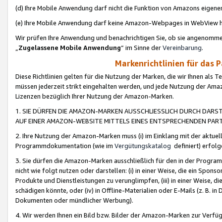
(d) Ihre Mobile Anwendung darf nicht die Funktion von Amazons eige
(e) Ihre Mobile Anwendung darf keine Amazon-Webpages in WebView 
Wir prüfen Ihre Anwendung und benachrichtigen Sie, ob sie angenomm
„
Zugelassene Mobile Anwendung
“ im Sinne der
Vereinbarung
.
Markenrichtlinien für das 
Diese Richtlinien gelten für die Nutzung der Marken, die wir Ihnen als 
müssen jederzeit strikt eingehalten werden, und jede Nutzung der Ama
Lizenzen bezüglich Ihrer Nutzung der Amazon-Marken.
1. SIE DÜRFEN DIE AMAZON-MARKEN AUSSCHLIESSLICH DURCH DARS
AUF EINER AMAZON-WEBSITE MITTELS EINES ENTSPRECHENDEN PART
2. Ihre Nutzung der Amazon-Marken muss (i) im Einklang mit der aktuells
Programmdokumentation (wie im
Vergütungskatalog
definiert) erfolg
3. Sie dürfen die Amazon-Marken ausschließlich für den in der Progr
nicht wie folgt nutzen oder darstellen: (i) in einer Weise, die ein Spo
Produkte und Dienstleistungen zu verunglimpfen, (iii) in einer Weise
schädigen könnte, oder (iv) in Offline-Materialien oder E-Mails (z. B.
Dokumenten oder mündlicher Werbung).
4. Wir werden Ihnen ein Bild bzw. Bilder der Amazon-Marken zur Verfüg