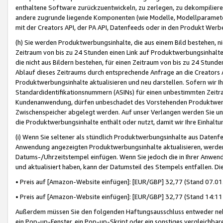
enthaltene Software zurückzuentwickeln, zu zerlegen, zu dekompilier
andere zugrunde liegende Komponenten (wie Modelle, Modellparameter
mit der Creators API, der PA API, Datenfeeds oder in den Produkt Werb
(h) Sie werden Produktwerbungsinhalte, die aus einem Bild bestehen, ni
Zeitraum von bis zu 24 Stunden einen Link auf Produktwerbungsinhalte
die nicht aus Bildern bestehen, für einen Zeitraum von bis zu 24 Stund
Ablauf dieses Zeitraums durch entsprechende Anfrage an die Creators 
Produktwerbungsinhalte aktualisieren und neu darstellen. Sofern wir Ih
Standardidentifikationsnummern (ASINs) für einen unbestimmten Zeitra
Kundenanwendung, dürfen unbeschadet des Vorstehenden Produktwerbu
Zwischenspeicher abgelegt werden. Auf unser Verlangen werden Sie un
die Produktwerbungsinhalte enthält oder nutzt, damit wir Ihre Einhalt
(i) Wenn Sie seltener als stündlich Produktwerbungsinhalte aus Datenfe
Anwendung angezeigten Produktwerbungsinhalte aktualisieren, werden 
Datums-/Uhrzeitstempel einfügen. Wenn Sie jedoch die in Ihrer Anwe
und aktualisiert haben, kann der Datumsteil des Stempels entfallen. Dies
• Preis auf [Amazon-Website einfügen]: [EUR/GBP] 32,77 (Stand 07.01.
• Preis auf [Amazon-Website einfügen]: [EUR/GBP] 32,77 (Stand 14:11 
Außerdem müssen Sie den folgenden Haftungsausschluss entweder neb
ein Pop-up-Fenster, ein Pop-up-Skript oder ein sonstiges vergleichba