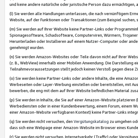
und keine andere natürliche oder juristische Person dazu ermächtigen, a
(l) Sie werden alle Handlungen unterlassen, die nach vernünftigem Erme
Website, auf der Funktionen oder Transaktionen (zum Beispiel suchen, s
(m) Sie werden auf Ihrer Website keine Partner-Links oder Programmin
Spionagesoftware, Schadsoftware, Computerviren, Würmern, Trojaner
Herunterladen oder Installieren auf einem Nutzer-Computer oder ande
genehmigt wurden.
(n) Sie werden Amazon-Websites oder Teile davon nicht auf Ihrer Websi
(z. B., WebView) innerhalb einer Mobilen Anwendung. Die Darstellung ein
Teilnahmevoraussetzungen stellt jedoch keinen Verstoß gegen diese Zif
(o) Sie werden keine Partner-Links oder andere Inhalte, die eine Am
Werbeseiten oder Layer-Werbung einstellen oder bereitstellen, mit Au
bewerben, die eng mit dem auf Ihrer Website befindlichen Material z
(p) Sie werden in Inhalte, die Sie auf einer Amazon-Website platzier
Werbediensten oder in einer Kundenbewertung, einem Forum, einem Wun
einer Amazon-Website verfügbaren Kontext) keine Partner-Links integr
(q) Sie werden nicht versuchen, den
Vergütungskatalog
zu umgehen oder
dass sich eine Webpage einer Amazon-Website im Browser eines Kunden 
(r) Sie werden nicht versuchen, Internetverkehr (Traffic) oder Vergü