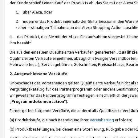
der Kunde schließt einen Kauf des Produkts ab, das Sie mit der Alexa 
C. über Alexa, oder
D. indem er das Produkt innerhalb der Skills Session in den Waren
seiner erstmaligen Teilnahme an der Alexa Shopping Action abschlie
iii. das Produkt, das Sie mit der Alexa-Einkaufsaktion vorgestellt ha
ihm bezahlt.
Die aus den einzelnen Qualifizierten Verkäufen generierten „
Qualifizi
Qualifizierten Verkäufe einnehmen, abzüglich etwaiger Versandkosten
Mehrwertsteuer), Servicegebühren, Gutschriften, Preisnachlässe, Bear
2. Ausgeschlossene Verkäufe
Unbeschadet des Vorstehenden gelten Qualifizierte Verkäufe nicht als
Vergütungskatalog für das Partnerprogramm oder andere Bestimmungen,
wir jeweils für das Partnerprogramm festlegen, einschließlich der jewe
„
Programmdokumentation
“).
Ferner gelten folgende Verkäufe, die andernfalls Qualifizierte Verkä
(a) Produktkäufe, die nach Beendigung Ihrer
Vereinbarung
erfolgen;
(b) Produktbestellungen, bei denen eine Stornierung, Rückgabe oder R