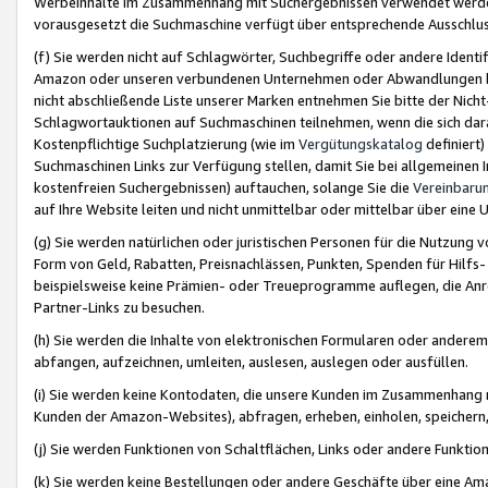
Werbeinhalte im Zusammenhang mit Suchergebnissen verwendet werden,
vorausgesetzt die Suchmaschine verfügt über entsprechende Ausschlu
(f) Sie werden nicht auf Schlagwörter, Suchbegriffe oder andere Ident
Amazon oder unseren verbundenen Unternehmen oder Abwandlungen bzw
nicht abschließende Liste unserer Marken entnehmen Sie bitte der Nich
Schlagwortauktionen auf Suchmaschinen teilnehmen, wenn die sich da
Kostenpflichtige Suchplatzierung (wie im
Vergütungskatalog
definiert
Suchmaschinen Links zur Verfügung stellen, damit Sie bei allgemeinen I
kostenfreien Suchergebnissen) auftauchen, solange Sie die
Vereinbaru
auf Ihre Website leiten und nicht unmittelbar oder mittelbar über eine
(g) Sie werden natürlichen oder juristischen Personen für die Nutzung 
Form von Geld, Rabatten, Preisnachlässen, Punkten, Spenden für Hilfs
beispielsweise keine Prämien- oder Treueprogramme auflegen, die Anrei
Partner-Links zu besuchen.
(h) Sie werden die Inhalte von elektronischen Formularen oder anderem M
abfangen, aufzeichnen, umleiten, auslesen, auslegen oder ausfüllen.
(i) Sie werden keine Kontodaten, die unsere Kunden im Zusammenhang 
Kunden der Amazon-Websites), abfragen, erheben, einholen, speichern,
(j) Sie werden Funktionen von Schaltflächen, Links oder andere Funkti
(k) Sie werden keine Bestellungen oder andere Geschäfte über eine Ama