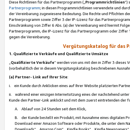
Diese Richtlinien für das Partnerprogramm („
Programmrichtlinien
“)
Partnerprogramm
; in diesen Programmrichtlinien verwendete und durch
der Vereinbarung zugewiesene Bedeutung. Die Rechte und Pflichten de
Partnerprogramm sowie Ziffer 3 der IP-Lizenz für das Partnerprogram
Einschränkung von Ziffer 6 Abs. (a) der Vereinbarung wird hiermit Fol
Partnerprogramm, die IP-Lizenz für das Partnerprogramm oder Ziffer 1
gegen die Vereinbarung.
Vergütungskatalog für das 
1. Qualifizierte Verkäufe und Qualifizierte Umsätze
„
Qualifizierte Verkäufe
“ werden von uns mit den in Ziffer 3 diese
(vorbehaltlich der in diesem Vergütungskatalog beschriebenen Ausnah
(a) Partner- Link auf Ihrer Site
:
i. ein Kunde durch Anklicken eines auf Ihrer Website platzierten Part
ii. während einer einzigen Internetsitzung eines der nachstehend unter (i)
Kunde den Partner-Link anklickt und mit dem zuerst eintretenden der f
A. Ablauf von 24 Stunden seit dem Klick,
B. der Kunde bestellt ein Produkt, mit Ausnahme eines digitalen P
Download einer Amazon Software oder Produkte, die unter dem N
Downloads“, „Amazon Coin“, „Kindle Books“, „Kindle Newspapers“, „