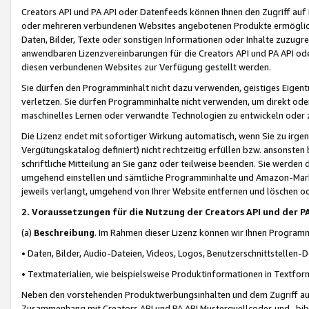
Creators API und PA API oder Datenfeeds können Ihnen den Zugriff auf D
oder mehreren verbundenen Websites angebotenen Produkte ermögliche
Daten, Bilder, Texte oder sonstigen Informationen oder Inhalte zuzugre
anwendbaren Lizenzvereinbarungen für die Creators API und PA API od
diesen verbundenen Websites zur Verfügung gestellt werden.
Sie dürfen den Programminhalt nicht dazu verwenden, geistiges Eigent
verletzen. Sie dürfen Programminhalte nicht verwenden, um direkt ode
maschinelles Lernen oder verwandte Technologien zu entwickeln oder zu
Die Lizenz endet mit sofortiger Wirkung automatisch, wenn Sie zu irg
Vergütungskatalog definiert) nicht rechtzeitig erfüllen bzw. ansonsten
schriftliche Mitteilung an Sie ganz oder teilweise beenden. Sie werden
umgehend einstellen und sämtliche Programminhalte und Amazon-Marke
jeweils verlangt, umgehend von Ihrer Website entfernen und löschen od
2. Voraussetzungen für die Nutzung der Creators API und der P
(a)
Beschreibung
. Im Rahmen dieser Lizenz können wir Ihnen Programmi
• Daten, Bilder, Audio-Dateien, Videos, Logos, Benutzerschnittstellen-
• Textmaterialien, wie beispielsweise Produktinformationen in Textfor
Neben den vorstehenden Produktwerbungsinhalten und dem Zugriff auf 
Zusammenhang mit Creators API und PA API Musterquellcodes und -bibli