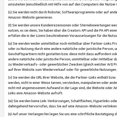
umzuleiten (einschließlich mit Hilfe von auf den Computern der Nutzer i
(s) Sie werden nicht durch Roboter, Softwareprogramme oder auf andere
Amazon-Website generieren.
(t) Sie werden unsere Kundenrezensionen oder Sternebewertungen wed
nutzen, es sei denn, Sie haben über die Creators API und die PA API e
erfüllen die in der Lizenz beschriebenen Voraussetzungen für die Nutzu
(u) Sie werden weder unmittelbar noch mittelbar über Partner-Links P
oder zu Nutzung durch eine andere natürliche oder juristische Person,
Geschäftspartnern nicht gestatten bzw. diese nicht dazu auffordern od
andere natürliche oder juristische Person, unmittelbar oder mittelbar
zu Wiederverkaufs- oder gewerblichen Zwecken (gleich welcher Art) 
auf Ihrer Website zum Wiederverkauf oder für gewerbliche Nutzungen 
(v) Sie werden die URL Ihrer Website, die die Partner-Links enthält b
werden, nicht in einer Weise tarnen, verstecken, manipulieren oder and
nicht mit angemessenem Aufwand in der Lage sind, die Website oder A
Links eine Amazon-Website aufruft.
(w) Sie werden keine Link-Verkürzungen, Schaltflächen, Hyperlinks ode
dahingehend hervorrufen, dass Sie auf eine Amazon-Website verlinken
(x) Auf unser Verlangen hin legen Sie uns eine schriftliche Bestätigung