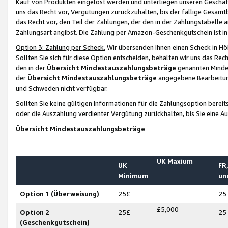
Kauf von Produkten eingelöst werden und unterliegen unseren Geschäf
uns das Recht vor, Vergütungen zurückzuhalten, bis der fällige Gesamt
das Recht vor, den Teil der Zahlungen, der den in der Zahlungstabelle 
Zahlungsart angibst. Die Zahlung per Amazon-Geschenkgutschein ist in
Option 3: Zahlung per Scheck.
Wir übersenden Ihnen einen Scheck in Höh
Sollten Sie sich für diese Option entscheiden, behalten wir uns das Rec
den in der
Übersicht Mindestauszahlungsbeträge
genannten Mindest
der
Übersicht Mindestauszahlungsbeträge
angegebene Bearbeitung
und Schweden nicht verfügbar.
Sollten Sie keine gültigen Informationen für die Zahlungsoption bereit
oder die Auszahlung verdienter Vergütung zurückhalten, bis Sie eine A
Übersicht Mindestauszahlungsbeträge
UK Maxium
UK
FR,
Minimum
un
Option 1 (Überweisung)
25£
25
£5,000
Option 2
25£
25
(Geschenkgutschein)