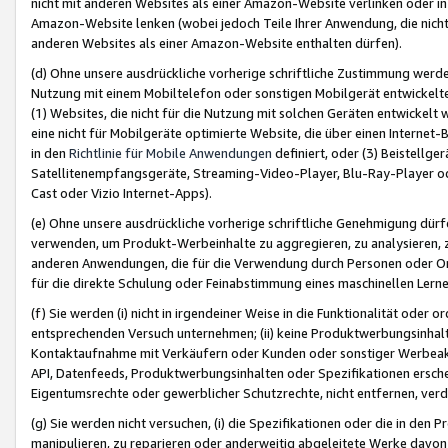
nicht mit anderen Websites als einer Amazon-Website verlinken oder i
Amazon-Website lenken (wobei jedoch Teile Ihrer Anwendung, die nich
anderen Websites als einer Amazon-Website enthalten dürfen).
(d) Ohne unsere ausdrückliche vorherige schriftliche Zustimmung werd
Nutzung mit einem Mobiltelefon oder sonstigen Mobilgerät entwickelt
(1) Websites, die nicht für die Nutzung mit solchen Geräten entwickelt
eine nicht für Mobilgeräte optimierte Website, die über einen Interne
in den
Richtlinie für Mobile Anwendungen
definiert, oder (3) Beistellge
Satellitenempfangsgeräte, Streaming-Video-Player, Blu-Ray-Player ode
Cast oder Vizio Internet-Apps).
(e) Ohne unsere ausdrückliche vorherige schriftliche Genehmigung dürfe
verwenden, um Produkt-Werbeinhalte zu aggregieren, zu analysieren, 
anderen Anwendungen, die für die Verwendung durch Personen oder Or
für die direkte Schulung oder Feinabstimmung eines maschinellen Lern
(f) Sie werden (i) nicht in irgendeiner Weise in die Funktionalität ode
entsprechenden Versuch unternehmen; (ii) keine Produktwerbungsinha
Kontaktaufnahme mit Verkäufern oder Kunden oder sonstiger Werbeaktiv
API, Datenfeeds, Produktwerbungsinhalten oder Spezifikationen erschei
Eigentumsrechte oder gewerblicher Schutzrechte, nicht entfernen, verd
(g) Sie werden nicht versuchen, (i) die Spezifikationen oder die in de
manipulieren, zu reparieren oder anderweitig abgeleitete Werke davon z