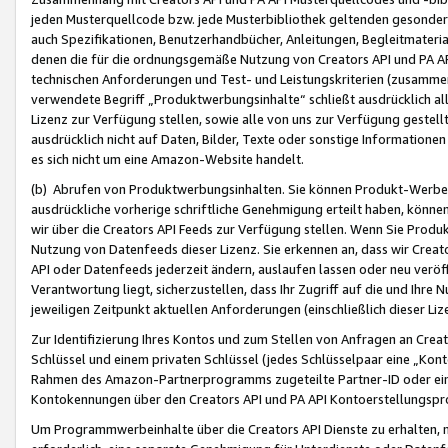
jeden Musterquellcode bzw. jede Musterbibliothek geltenden gesonder
auch Spezifikationen, Benutzerhandbücher, Anleitungen, Begleitmaterial
denen die für die ordnungsgemäße Nutzung von Creators API und PA A
technischen Anforderungen und Test- und Leistungskriterien (zusammen
verwendete Begriff „Produktwerbungsinhalte“ schließt ausdrücklich al
Lizenz zur Verfügung stellen, sowie alle von uns zur Verfügung gestel
ausdrücklich nicht auf Daten, Bilder, Texte oder sonstige Informatione
es sich nicht um eine Amazon-Website handelt.
(b) Abrufen von Produktwerbungsinhalten. Sie können Produkt-Werbein
ausdrückliche vorherige schriftliche Genehmigung erteilt haben, könn
wir über die Creators API Feeds zur Verfügung stellen. Wenn Sie Produk
Nutzung von Datenfeeds dieser Lizenz. Sie erkennen an, dass wir Creat
API oder Datenfeeds jederzeit ändern, auslaufen lassen oder neu veröffe
Verantwortung liegt, sicherzustellen, dass Ihr Zugriff auf die und Ihr
jeweiligen Zeitpunkt aktuellen Anforderungen (einschließlich dieser Liz
Zur Identifizierung Ihres Kontos und zum Stellen von Anfragen an Crea
Schlüssel und einem privaten Schlüssel (jedes Schlüsselpaar eine „Kon
Rahmen des Amazon-Partnerprogramms zugeteilte Partner-ID oder ein
Kontokennungen über den Creators API und PA API Kontoerstellungspro
Um Programmwerbeinhalte über die Creators API Dienste zu erhalten, m