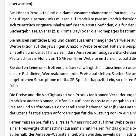
überwachen).
Sie können Produkte (und die damit zusammenhängenden Partner-Links)
hinzufügen. Partner-Links müssen auf Produkte (wie im Produktkatalog de
sich zusätzlich originäre Inhalte auf Ihrer Website befinden, die für 
Suchergebnisse, Events (z. B. Prime Day) oder die Homepages bestimmte
Sie müssen sämtliche Links und damit zusammenhängende Verweise auf z
Werbeaktion auf der jeweiligen Amazon-Website endet. Falls Sie beisp
einstellen und darauf hinweisen, dass Amazon auf ausgewählte Kleidun
Preisnachlass in Höhe von 15 % von Ihrer Website entfernen, sobald di
Sie dürfen keine unzutreffenden, überschwänglichen, täuschenden od
unsere Richtlinien, Werbeaktionen oder Preise aufstellen. Stellen Sie 
angebotenen Smartphone mit 64 GB Speicherkapazität ein, so dürfen S
führt.
Die Preise und die Verfügbarkeit von Produkten können Veränderungen 
Produkte ändern können, dürfen Sie auf Ihrer Website nur Angaben zu P
Preisen und Verfügbarkeit dargestellt sind bedienen oder (b) Sie Daten
der Lizenz festgelegten Anforderungen für die Nutzung von PA API einh
Ferner müssen Sie, falls Sie Preise für ein Produkt auf Ihrer Website in 
einer Preisvergleichsmaschine) zusammen mit Preisen für das gleiche o
außerhalb der Amazon-Website angeboten werden, jeweils den niedrigst