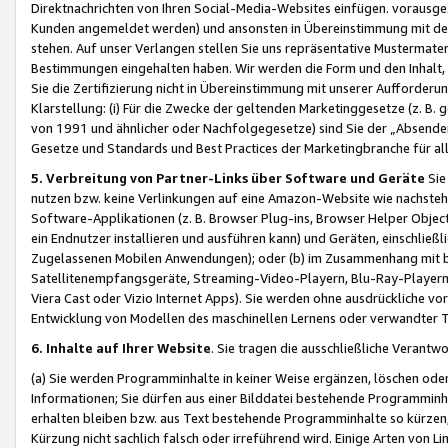
Direktnachrichten von Ihren Social-Media-Websites einfügen. vorausg
Kunden angemeldet werden) und ansonsten in Übereinstimmung mit der
stehen. Auf unser Verlangen stellen Sie uns repräsentative Mustermater
Bestimmungen eingehalten haben. Wir werden die Form und den Inhalt, di
Sie die Zertifizierung nicht in Übereinstimmung mit unserer Aufforderu
Klarstellung: (i) Für die Zwecke der geltenden Marketinggesetze (z. 
von 1991 und ähnlicher oder Nachfolgegesetze) sind Sie der „Absender“ j
Gesetze und Standards und Best Practices der Marketingbranche für 
5. Verbreitung von Partner-Links über Software und Geräte
Sie
nutzen bzw. keine Verlinkungen auf eine Amazon-Website wie nachsteh
Software-Applikationen (z. B. Browser Plug-ins, Browser Helper Objec
ein Endnutzer installieren und ausführen kann) und Geräten, einschlie
Zugelassenen Mobilen Anwendungen); oder (b) im Zusammenhang mit bzw.
Satellitenempfangsgeräte, Streaming-Video-Playern, Blu-Ray-Playern 
Viera Cast oder Vizio Internet Apps). Sie werden ohne ausdrückliche v
Entwicklung von Modellen des maschinellen Lernens oder verwandter 
6. Inhalte auf Ihrer Website
. Sie tragen die ausschließliche Verantwo
(a) Sie werden Programminhalte in keiner Weise ergänzen, löschen oder
Informationen; Sie dürfen aus einer Bilddatei bestehende Programminhal
erhalten bleiben bzw. aus Text bestehende Programminhalte so kürzen, 
Kürzung nicht sachlich falsch oder irreführend wird. Einige Arten von L