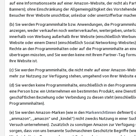
auf eine Informationsseite auf einer Amazon-Website, der nicht als Part
Bannern); ohne Einschränkung der Allgemeingültigkeit des Vorstehende
Besucher Ihrer Website unsichtbar, unlesbar oder unentzifferbar mache
(b) Sie werden Programminhalte bzw. Anwendungen, die Programminhalt
anzeigen, weder verkaufen noch weiterverkaufen, weitergeben, unterli
innerhalb von Werbung außerhalb Ihrer Website (einschließlich Werbun
Website oder einem Dienst (einschließlich Social Networking-Website
Rechte an den Programminhalten oder auf die Programminhalte an eine a
übertragen müssten, und Sie werden keine mit Ihrem Partner-Tag formati
Ihre Website ist.
(c) Sie werden Programminhalte, die nicht mehr auf einer Amazon-Websit
mehr zur Nutzung zur Verfügung stehen, umgehend von Ihrer Website e
(d) Sie werden keine Programminhalte, einschließlich in den Programmin
eine Person bzw. ein Unternehmen ein bestimmtes Produkt, eine Dienstle
geschäftlichen Beziehung oder Verbindung zu diesen steht (einschließli
Programminhalten).
(e) Sie werden Amazon-Marken (wie in den
Markenrichtlinien
definiert) 
„ammazon“, „amaozn“ und „kindel“) nicht zwecks Nutzung in einer Suc
Versuch unternehmen). Zusätzlich zu sonstigen Amazon zur Verfügung 
sorgen, dass von uns benannte Suchmaschinen Geschützte Begriffe (wie 