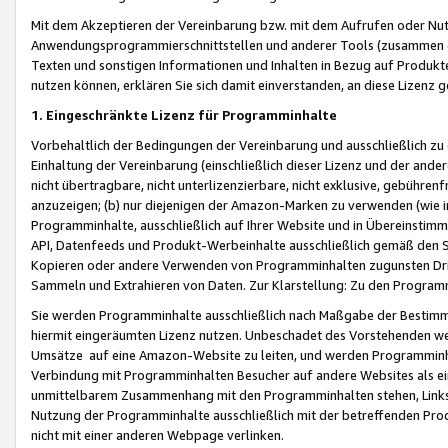
Mit dem Akzeptieren der Vereinbarung bzw. mit dem Aufrufen oder Nutz
Anwendungsprogrammierschnittstellen und anderer Tools (zusammen die
Texten und sonstigen Informationen und Inhalten in Bezug auf Produkte
nutzen können, erklären Sie sich damit einverstanden, an diese Lizenz 
1. Eingeschränkte Lizenz für Programminhalte
Vorbehaltlich der Bedingungen der Vereinbarung und ausschließlich z
Einhaltung der Vereinbarung (einschließlich dieser Lizenz und der ande
nicht übertragbare, nicht unterlizenzierbare, nicht exklusive, gebühren
anzuzeigen; (b) nur diejenigen der Amazon-Marken zu verwenden (wie in 
Programminhalte, ausschließlich auf Ihrer Website und in Übereinstimmu
API, Datenfeeds und Produkt-Werbeinhalte ausschließlich gemäß den Spe
Kopieren oder andere Verwenden von Programminhalten zugunsten Dri
Sammeln und Extrahieren von Daten. Zur Klarstellung: Zu den Program
Sie werden Programminhalte ausschließlich nach Maßgabe der Besti
hiermit eingeräumten Lizenz nutzen. Unbeschadet des Vorstehenden we
Umsätze auf eine Amazon-Website zu leiten, und werden Programminhal
Verbindung mit Programminhalten Besucher auf andere Websites als ein
unmittelbarem Zusammenhang mit den Programminhalten stehen, Links z
Nutzung der Programminhalte ausschließlich mit der betreffenden Pr
nicht mit einer anderen Webpage verlinken.