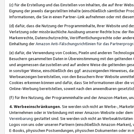
(c) für die Erstellung und das Einstellen von Inhalten, die auf Ihrer We
Eignung der jeweils dargestellten Inhalte (einschließlich sämtlicher 
Informationen, die Sie in einen Partner-Link aufnehmen oder mit diese
(d) dafür, dass die Nutzung der Programminhalte, Ihrer Website und des 
Verletzung oder missbräuchliche Ausübung unserer Rechte bzw. der Recht
Markenrechte, Datenschutzrechte, Veröffentlichungsrechte oder anderer
Einhaltung der
Amazon Anti-Fälschungsrichtlinien für das Partnerpro
(e) dafür, die Verwendung von Cookies, Pixeln und anderen Technologien
Besuchern gesammelten Daten in Übereinstimmung mit den geltenden Ge
und angemessen darzustellen und auf andere Weise die geltenden geset
in sonstiger Weise, einschließlich des ggf. anzuzeigenden Hinweises, d
Werbeanzeigen bereitstellen, von den Besuchern Ihrer Website unmitte
Cookies erkennen können und dafür, dass Sie Informationen über die v
Online-Werbung bereitstellen, soweit nach den anwendbaren gesetzlic
(f) für Ihre Nutzung, der Programminhalte und der Amazon-Marken, u
4. Werbeeinschränkungen.
Sie werden sich nicht an Werbe-, Market
Unternehmen oder in Verbindung mit einer Amazon-Website oder dem Pa
Vereinbarung
gestattet sind. Sie werden sich nicht an Werbeaktivitäten
Logos von uns oder unseren Partnern (einschließlich Amazon-Marken), 
E-Books, physischen Postsendungen, physischen Dokumenten oder in 