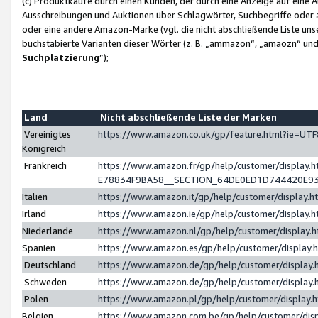
(c) Produktkäufe durch einen Kunden, der durch eine Anzeige auf eine 
Ausschreibungen und Auktionen über Schlagwörter, Suchbegriffe oder 
oder eine andere Amazon-Marke (vgl. die nicht abschließende Liste un
buchstabierte Varianten dieser Wörter (z. B. „ammazon“, „amaozn“ und „
Suchplatzierung
”);
Land
Nicht abschließende Liste der Marken
Vereinigtes
https://www.amazon.co.uk/gp/feature.html?ie=U
Königreich
Frankreich
https://www.amazon.fr/gp/help/customer/displa
E78834F9BA58__SECTION_64DE0ED1D744420E9
Italien
https://www.amazon.it/gp/help/customer/display
Irland
https://www.amazon.ie/gp/help/customer/displa
Niederlande
https://www.amazon.nl/gp/help/customer/display
Spanien
https://www.amazon.es/gp/help/customer/display
Deutschland
https://www.amazon.de/gp/help/customer/displa
Schweden
https://www.amazon.de/gp/help/customer/displa
Polen
https://www.amazon.pl/gp/help/customer/display
Belgien
https://www.amazon.com.be/gp/help/customer/d