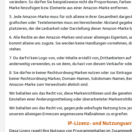
verändern. So dürfen Sie beispielsweise nicht die Proportionen, Farb
Marke hinzufügen bzw. Elemente aus einer Amazon-Marke entfernen.
5. Jede Amazon-Marke muss für sich alleine in ihrer Gesamtheit darge
grafischen oder Textelementen muss ein hinreichender Abstand gegebe
platzieren, der die Lesbarkeit oder Darstellung dieser Amazon-Marke b
6. Alle Rechte an den Amazon-Marken sind unser alleiniges Eigentum, 
kommt alleine uns zugute. Sie werden keine Handlungen vornehmen, 
stehen.
7. Du darfst kein Logo von, oder Inhalte erstellt von,
Drittanbietern au
anderweitig verwenden, es sei denn, du hast von diesem Verkäufer oder
8. Sie dürfen in keiner Rechtsordnung Marken nutzen oder zur Eintragu
keiner Rechtsordnung Marken, Domain-Namen, Subdomain-Namen, Benu
Amazon-Marke zum Verwechseln ähnlich sind.
Wir behalten uns das Recht vor, diese Markenrichtlinien und die gene
Einstellen einer Änderungsmitteilung oder überarbeiteter Markenricht
Wir behalten uns das Recht vor, gegen jede unbefugte Nutzung bzw. jede 
unserem alleinigen Ermessen angemessene Maßnahmen zu ergreifen.
IP-Lizenz- und Nutzungsan
Diese Lizenz regelt Ihre Nutzung von Programminhalten im Zusammen