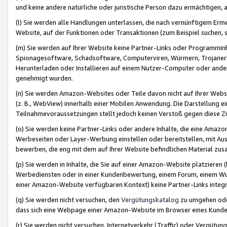
und keine andere natürliche oder juristische Person dazu ermächtigen, a
(l) Sie werden alle Handlungen unterlassen, die nach vernünftigem Erme
Website, auf der Funktionen oder Transaktionen (zum Beispiel suchen, s
(m) Sie werden auf Ihrer Website keine Partner-Links oder Programmin
Spionagesoftware, Schadsoftware, Computerviren, Würmern, Trojaner
Herunterladen oder Installieren auf einem Nutzer-Computer oder ande
genehmigt wurden.
(n) Sie werden Amazon-Websites oder Teile davon nicht auf Ihrer Websi
(z. B., WebView) innerhalb einer Mobilen Anwendung. Die Darstellung ein
Teilnahmevoraussetzungen stellt jedoch keinen Verstoß gegen diese Zif
(o) Sie werden keine Partner-Links oder andere Inhalte, die eine Am
Werbeseiten oder Layer-Werbung einstellen oder bereitstellen, mit Au
bewerben, die eng mit dem auf Ihrer Website befindlichen Material z
(p) Sie werden in Inhalte, die Sie auf einer Amazon-Website platzier
Werbediensten oder in einer Kundenbewertung, einem Forum, einem Wun
einer Amazon-Website verfügbaren Kontext) keine Partner-Links integr
(q) Sie werden nicht versuchen, den
Vergütungskatalog
zu umgehen oder
dass sich eine Webpage einer Amazon-Website im Browser eines Kunden 
(r) Sie werden nicht versuchen, Internetverkehr (Traffic) oder Vergü