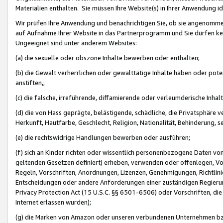
Materialien enthalten. Sie müssen Ihre Website(s) in Ihrer Anwendung ide
Wir prüfen Ihre Anwendung und benachrichtigen Sie, ob sie angenommen
auf Aufnahme Ihrer Website in das Partnerprogramm und Sie dürfen kei
Ungeeignet sind unter anderem Websites:
(a) die sexuelle oder obszöne Inhalte bewerben oder enthalten;
(b) die Gewalt verherrlichen oder gewalttätige Inhalte haben oder pot
anstiften,;
(c) die falsche, irreführende, diffamierende oder verleumderische Inha
(d) die von Hass geprägte, belästigende, schädliche, die Privatsphäre v
Herkunft, Hautfarbe, Geschlecht, Religion, Nationalität, Behinderung, 
(e) die rechtswidrige Handlungen bewerben oder ausführen;
(f) sich an Kinder richten oder wissentlich personenbezogene Daten vo
geltenden Gesetzen definiert) erheben, verwenden oder offenlegen, Vo
Regeln, Vorschriften, Anordnungen, Lizenzen, Genehmigungen, Richtlini
Entscheidungen oder andere Anforderungen einer zuständigen Regierung
Privacy Protection Act (15 U.S.C. §§ 6501-6506) oder Vorschriften, di
Internet erlassen wurden);
(g) die Marken von Amazon oder unseren verbundenen Unternehmen b