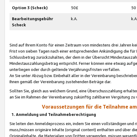
Option 3 (Scheck)
50£
50
Bearbeitungsgebühr
k.A.
k.A
Scheck
Sind auf Ihrem Konto für einen Zeitraum von mindestens drei Jahren kein
Frist von sieben Tagen nach einer entsprechenden Ankündigung die für
Schlussbetrag zurückzuhalten, der dem in der Übersicht Mindestausz
Mindestauszahlungsbetrag entspricht. Ferner können eine etwaig aufg
unterliegen oder durch geltende Verjährungsfristen verfallen.
An Sie unter Abzug bzw. Einbehalt aller in der Vereinbarung beschrieb
Ihnen gemäß der Vereinbarung zustehenden Beträge dar.
Sollten Sie, gleich aus welchem Grund, eine Überschusszahlung erhalte
an Sie im Rahmen der Vereinbarung zukünftig zahlbaren Vergütung zu 
Voraussetzungen für die Teilnahme a
1. Anmeldung und Teilnahmeberechtigung
Sie leiten den Anmeldeprozess ein, indem Sie einen vollständigen und 
muss/müssen originäre Inhalte (original content) enthalten und über d
Originalinhalte, die Materialien von Dritten verwenden, müssen wese