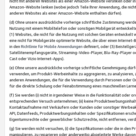
nicht mit anderen Websites als einer Amazon-Website verlinken oder i
Amazon-Website lenken (wobei jedoch Teile Ihrer Anwendung, die nich
anderen Websites als einer Amazon-Website enthalten dürfen).
(d) Ohne unsere ausdrückliche vorherige schriftliche Zustimmung werd
Nutzung mit einem Mobiltelefon oder sonstigen Mobilgerät entwickelt
(1) Websites, die nicht für die Nutzung mit solchen Geräten entwickelt
eine nicht für Mobilgeräte optimierte Website, die über einen Interne
in den
Richtlinie für Mobile Anwendungen
definiert, oder (3) Beistellge
Satellitenempfangsgeräte, Streaming-Video-Player, Blu-Ray-Player ode
Cast oder Vizio Internet-Apps).
(e) Ohne unsere ausdrückliche vorherige schriftliche Genehmigung dürfe
verwenden, um Produkt-Werbeinhalte zu aggregieren, zu analysieren, 
anderen Anwendungen, die für die Verwendung durch Personen oder Or
für die direkte Schulung oder Feinabstimmung eines maschinellen Lern
(f) Sie werden (i) nicht in irgendeiner Weise in die Funktionalität ode
entsprechenden Versuch unternehmen; (ii) keine Produktwerbungsinha
Kontaktaufnahme mit Verkäufern oder Kunden oder sonstiger Werbeaktiv
API, Datenfeeds, Produktwerbungsinhalten oder Spezifikationen erschei
Eigentumsrechte oder gewerblicher Schutzrechte, nicht entfernen, verd
(g) Sie werden nicht versuchen, (i) die Spezifikationen oder die in de
manipulieren, zu reparieren oder anderweitig abgeleitete Werke davon z