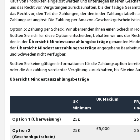
Kauf von Produkten eingelöst werden und unterliegen unseren Geschäf
uns das Recht vor, Vergütungen zurückzuhalten, bis der fällige Gesamt
das Recht vor, den Teil der Zahlungen, der den in der Zahlungstabelle 
Zahlungsart angibst. Die Zahlung per Amazon-Geschenkgutschein ist in
Option 3: Zahlung per Scheck.
Wir übersenden Ihnen einen Scheck in Höh
Sollten Sie sich für diese Option entscheiden, behalten wir uns das Rec
den in der
Übersicht Mindestauszahlungsbeträge
genannten Mindest
der
Übersicht Mindestauszahlungsbeträge
angegebene Bearbeitung
und Schweden nicht verfügbar.
Sollten Sie keine gültigen Informationen für die Zahlungsoption bereit
oder die Auszahlung verdienter Vergütung zurückhalten, bis Sie eine A
Übersicht Mindestauszahlungsbeträge
UK Maxium
UK
FR,
Minimum
un
Option 1 (Überweisung)
25£
25
£5,000
Option 2
25£
25
(Geschenkgutschein)