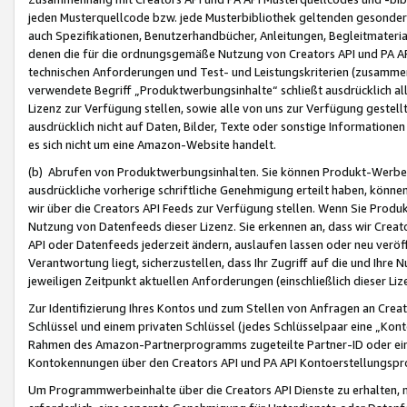
jeden Musterquellcode bzw. jede Musterbibliothek geltenden gesonder
auch Spezifikationen, Benutzerhandbücher, Anleitungen, Begleitmaterial
denen die für die ordnungsgemäße Nutzung von Creators API und PA A
technischen Anforderungen und Test- und Leistungskriterien (zusammen
verwendete Begriff „Produktwerbungsinhalte“ schließt ausdrücklich al
Lizenz zur Verfügung stellen, sowie alle von uns zur Verfügung gestel
ausdrücklich nicht auf Daten, Bilder, Texte oder sonstige Informatione
es sich nicht um eine Amazon-Website handelt.
(b) Abrufen von Produktwerbungsinhalten. Sie können Produkt-Werbein
ausdrückliche vorherige schriftliche Genehmigung erteilt haben, könn
wir über die Creators API Feeds zur Verfügung stellen. Wenn Sie Produk
Nutzung von Datenfeeds dieser Lizenz. Sie erkennen an, dass wir Creat
API oder Datenfeeds jederzeit ändern, auslaufen lassen oder neu veröffe
Verantwortung liegt, sicherzustellen, dass Ihr Zugriff auf die und Ihr
jeweiligen Zeitpunkt aktuellen Anforderungen (einschließlich dieser Liz
Zur Identifizierung Ihres Kontos und zum Stellen von Anfragen an Crea
Schlüssel und einem privaten Schlüssel (jedes Schlüsselpaar eine „Kon
Rahmen des Amazon-Partnerprogramms zugeteilte Partner-ID oder ein
Kontokennungen über den Creators API und PA API Kontoerstellungspro
Um Programmwerbeinhalte über die Creators API Dienste zu erhalten, m