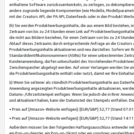
enthaltene Software zurückzuentwickeln, zu zerlegen, zu dekompilier
andere zugrunde liegende Komponenten (wie Modelle, Modellparameter
mit der Creators API, der PA API, Datenfeeds oder in den Produkt Werb
(h) Sie werden Produktwerbungsinhalte, die aus einem Bild bestehen, ni
Zeitraum von bis zu 24 Stunden einen Link auf Produktwerbungsinhalte
die nicht aus Bildern bestehen, für einen Zeitraum von bis zu 24 Stund
Ablauf dieses Zeitraums durch entsprechende Anfrage an die Creators 
Produktwerbungsinhalte aktualisieren und neu darstellen. Sofern wir Ih
Standardidentifikationsnummern (ASINs) für einen unbestimmten Zeitra
Kundenanwendung, dürfen unbeschadet des Vorstehenden Produktwerbu
Zwischenspeicher abgelegt werden. Auf unser Verlangen werden Sie un
die Produktwerbungsinhalte enthält oder nutzt, damit wir Ihre Einhalt
(i) Wenn Sie seltener als stündlich Produktwerbungsinhalte aus Datenfe
Anwendung angezeigten Produktwerbungsinhalte aktualisieren, werden 
Datums-/Uhrzeitstempel einfügen. Wenn Sie jedoch die in Ihrer Anwe
und aktualisiert haben, kann der Datumsteil des Stempels entfallen. Dies
• Preis auf [Amazon-Website einfügen]: [EUR/GBP] 32,77 (Stand 07.01.
• Preis auf [Amazon-Website einfügen]: [EUR/GBP] 32,77 (Stand 14:11 
Außerdem müssen Sie den folgenden Haftungsausschluss entweder neb
ein Pop-up-Fenster, ein Pop-up-Skript oder ein sonstiges vergleichba