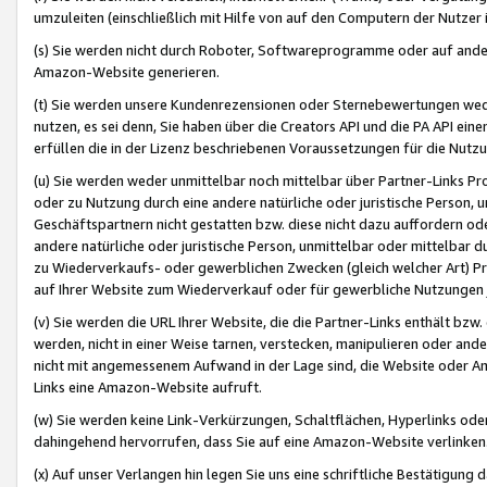
umzuleiten (einschließlich mit Hilfe von auf den Computern der Nutzer i
(s) Sie werden nicht durch Roboter, Softwareprogramme oder auf andere
Amazon-Website generieren.
(t) Sie werden unsere Kundenrezensionen oder Sternebewertungen wed
nutzen, es sei denn, Sie haben über die Creators API und die PA API e
erfüllen die in der Lizenz beschriebenen Voraussetzungen für die Nutzu
(u) Sie werden weder unmittelbar noch mittelbar über Partner-Links P
oder zu Nutzung durch eine andere natürliche oder juristische Person,
Geschäftspartnern nicht gestatten bzw. diese nicht dazu auffordern od
andere natürliche oder juristische Person, unmittelbar oder mittelbar
zu Wiederverkaufs- oder gewerblichen Zwecken (gleich welcher Art) 
auf Ihrer Website zum Wiederverkauf oder für gewerbliche Nutzungen 
(v) Sie werden die URL Ihrer Website, die die Partner-Links enthält b
werden, nicht in einer Weise tarnen, verstecken, manipulieren oder and
nicht mit angemessenem Aufwand in der Lage sind, die Website oder A
Links eine Amazon-Website aufruft.
(w) Sie werden keine Link-Verkürzungen, Schaltflächen, Hyperlinks ode
dahingehend hervorrufen, dass Sie auf eine Amazon-Website verlinken
(x) Auf unser Verlangen hin legen Sie uns eine schriftliche Bestätigung