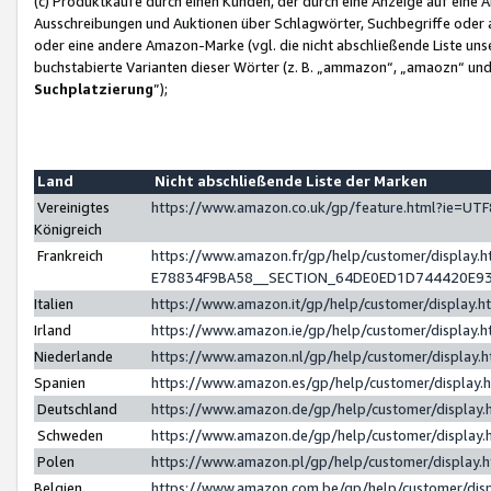
(c) Produktkäufe durch einen Kunden, der durch eine Anzeige auf eine 
Ausschreibungen und Auktionen über Schlagwörter, Suchbegriffe oder 
oder eine andere Amazon-Marke (vgl. die nicht abschließende Liste un
buchstabierte Varianten dieser Wörter (z. B. „ammazon“, „amaozn“ und „
Suchplatzierung
”);
Land
Nicht abschließende Liste der Marken
Vereinigtes
https://www.amazon.co.uk/gp/feature.html?ie=U
Königreich
Frankreich
https://www.amazon.fr/gp/help/customer/displa
E78834F9BA58__SECTION_64DE0ED1D744420E9
Italien
https://www.amazon.it/gp/help/customer/display
Irland
https://www.amazon.ie/gp/help/customer/displa
Niederlande
https://www.amazon.nl/gp/help/customer/display
Spanien
https://www.amazon.es/gp/help/customer/display
Deutschland
https://www.amazon.de/gp/help/customer/displa
Schweden
https://www.amazon.de/gp/help/customer/displa
Polen
https://www.amazon.pl/gp/help/customer/display
Belgien
https://www.amazon.com.be/gp/help/customer/d