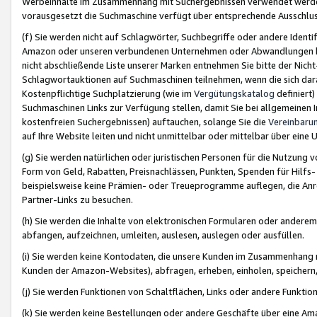
Werbeinhalte im Zusammenhang mit Suchergebnissen verwendet werden,
vorausgesetzt die Suchmaschine verfügt über entsprechende Ausschlu
(f) Sie werden nicht auf Schlagwörter, Suchbegriffe oder andere Ident
Amazon oder unseren verbundenen Unternehmen oder Abwandlungen bzw
nicht abschließende Liste unserer Marken entnehmen Sie bitte der Nich
Schlagwortauktionen auf Suchmaschinen teilnehmen, wenn die sich da
Kostenpflichtige Suchplatzierung (wie im
Vergütungskatalog
definiert
Suchmaschinen Links zur Verfügung stellen, damit Sie bei allgemeinen I
kostenfreien Suchergebnissen) auftauchen, solange Sie die
Vereinbaru
auf Ihre Website leiten und nicht unmittelbar oder mittelbar über eine
(g) Sie werden natürlichen oder juristischen Personen für die Nutzung 
Form von Geld, Rabatten, Preisnachlässen, Punkten, Spenden für Hilfs
beispielsweise keine Prämien- oder Treueprogramme auflegen, die Anrei
Partner-Links zu besuchen.
(h) Sie werden die Inhalte von elektronischen Formularen oder anderem M
abfangen, aufzeichnen, umleiten, auslesen, auslegen oder ausfüllen.
(i) Sie werden keine Kontodaten, die unsere Kunden im Zusammenhang 
Kunden der Amazon-Websites), abfragen, erheben, einholen, speichern,
(j) Sie werden Funktionen von Schaltflächen, Links oder andere Funkti
(k) Sie werden keine Bestellungen oder andere Geschäfte über eine Ama