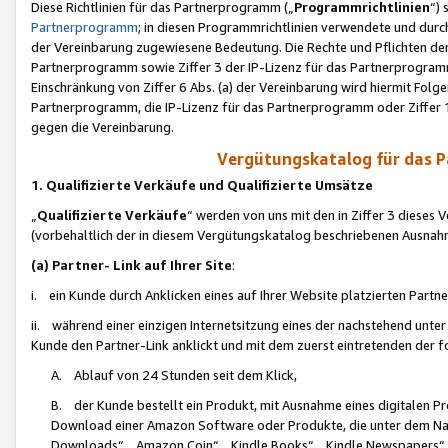
Diese Richtlinien für das Partnerprogramm („
Programmrichtlinien
“)
Partnerprogramm
; in diesen Programmrichtlinien verwendete und durch
der Vereinbarung zugewiesene Bedeutung. Die Rechte und Pflichten de
Partnerprogramm sowie Ziffer 3 der IP-Lizenz für das Partnerprogram
Einschränkung von Ziffer 6 Abs. (a) der Vereinbarung wird hiermit Fol
Partnerprogramm, die IP-Lizenz für das Partnerprogramm oder Ziffer 1
gegen die Vereinbarung.
Vergütungskatalog für das 
1. Qualifizierte Verkäufe und Qualifizierte Umsätze
„
Qualifizierte Verkäufe
“ werden von uns mit den in Ziffer 3 diese
(vorbehaltlich der in diesem Vergütungskatalog beschriebenen Ausnah
(a) Partner- Link auf Ihrer Site
:
i. ein Kunde durch Anklicken eines auf Ihrer Website platzierten Part
ii. während einer einzigen Internetsitzung eines der nachstehend unter (i)
Kunde den Partner-Link anklickt und mit dem zuerst eintretenden der f
A. Ablauf von 24 Stunden seit dem Klick,
B. der Kunde bestellt ein Produkt, mit Ausnahme eines digitalen P
Download einer Amazon Software oder Produkte, die unter dem N
Downloads“, „Amazon Coin“, „Kindle Books“, „Kindle Newspapers“, „