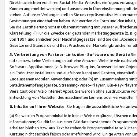
Direktnachrichten von Ihren Social-Media-Websites einfügen. vorausg
Kunden angemeldet werden) und ansonsten in Übereinstimmung mit der
stehen. Auf unser Verlangen stellen Sie uns repräsentative Mustermater
Bestimmungen eingehalten haben. Wir werden die Form und den Inhalt, di
Sie die Zertifizierung nicht in Übereinstimmung mit unserer Aufforderu
Klarstellung: (i) Für die Zwecke der geltenden Marketinggesetze (z. 
von 1991 und ähnlicher oder Nachfolgegesetze) sind Sie der „Absender“ j
Gesetze und Standards und Best Practices der Marketingbranche für 
5. Verbreitung von Partner-Links über Software und Geräte
Sie
nutzen bzw. keine Verlinkungen auf eine Amazon-Website wie nachsteh
Software-Applikationen (z. B. Browser Plug-ins, Browser Helper Objec
ein Endnutzer installieren und ausführen kann) und Geräten, einschlie
Zugelassenen Mobilen Anwendungen); oder (b) im Zusammenhang mit bzw.
Satellitenempfangsgeräte, Streaming-Video-Playern, Blu-Ray-Playern 
Viera Cast oder Vizio Internet Apps). Sie werden ohne ausdrückliche v
Entwicklung von Modellen des maschinellen Lernens oder verwandter 
6. Inhalte auf Ihrer Website
. Sie tragen die ausschließliche Verantwo
(a) Sie werden Programminhalte in keiner Weise ergänzen, löschen oder
Informationen; Sie dürfen aus einer Bilddatei bestehende Programminhal
erhalten bleiben bzw. aus Text bestehende Programminhalte so kürzen, 
Kürzung nicht sachlich falsch oder irreführend wird. Einige Arten von L