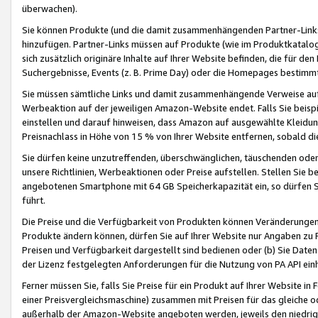
überwachen).
Sie können Produkte (und die damit zusammenhängenden Partner-Links)
hinzufügen. Partner-Links müssen auf Produkte (wie im Produktkatalog de
sich zusätzlich originäre Inhalte auf Ihrer Website befinden, die für 
Suchergebnisse, Events (z. B. Prime Day) oder die Homepages bestimmte
Sie müssen sämtliche Links und damit zusammenhängende Verweise auf z
Werbeaktion auf der jeweiligen Amazon-Website endet. Falls Sie beisp
einstellen und darauf hinweisen, dass Amazon auf ausgewählte Kleidun
Preisnachlass in Höhe von 15 % von Ihrer Website entfernen, sobald di
Sie dürfen keine unzutreffenden, überschwänglichen, täuschenden od
unsere Richtlinien, Werbeaktionen oder Preise aufstellen. Stellen Sie 
angebotenen Smartphone mit 64 GB Speicherkapazität ein, so dürfen S
führt.
Die Preise und die Verfügbarkeit von Produkten können Veränderungen 
Produkte ändern können, dürfen Sie auf Ihrer Website nur Angaben zu P
Preisen und Verfügbarkeit dargestellt sind bedienen oder (b) Sie Daten
der Lizenz festgelegten Anforderungen für die Nutzung von PA API einh
Ferner müssen Sie, falls Sie Preise für ein Produkt auf Ihrer Website in 
einer Preisvergleichsmaschine) zusammen mit Preisen für das gleiche o
außerhalb der Amazon-Website angeboten werden, jeweils den niedrigst