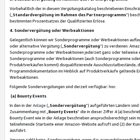
Vorbehaltlich der in diesem Vergütungskatalog beschriebenen Einschr
(„
Standardvergütung im Rahmen des Partnerprogramms
“) besc
bestimmten Prozentsatzes der Qualifizierten Erlöse.
4. Sondervergütung oder Werbeaktionen
Gelegentlich können wir Sonderprogramme oder Werbeaktionen auflegen,
oder alternative Vergütung („
Sondervergütung
”) zu verdienen. Amazo
Sonderprogramme oder Werbeaktionen jederzeit ganz oder teilweise einz
Sonderprogramme oder Werbeaktionen (auch Sonderprogramme oder We
Produktverkäufen kommt) disqualifizierende Ausschlusstatbestände, di
Programmdokumentation im Hinblick auf Produktverkäufe geltende E
Werbeaktionen.
Folgende Sondervergütungen sind derzeit verfügbar:
hier
.
(a) Bounty Events
In den in der
Anlage
(„
Sondervergütung
“) aufgeführten Ländern sind
Zusammenhang mit „
Bounty Events
“ die in dieser Ziffer 4 (a) besch
Bounty Event wie in der Anlage beschrieben anspruchsberechtigt sein mu
teilnehmende Startseite einer Amazon-Website aufruft und (2) der Kun
ausführt.
Amazon zahlt keine Sondervergütung, wenn das zugrundeliegende Boun