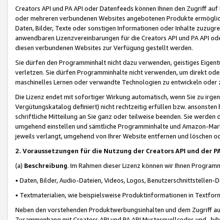
Creators API und PA API oder Datenfeeds können Ihnen den Zugriff auf D
oder mehreren verbundenen Websites angebotenen Produkte ermögliche
Daten, Bilder, Texte oder sonstigen Informationen oder Inhalte zuzugre
anwendbaren Lizenzvereinbarungen für die Creators API und PA API od
diesen verbundenen Websites zur Verfügung gestellt werden.
Sie dürfen den Programminhalt nicht dazu verwenden, geistiges Eigent
verletzen. Sie dürfen Programminhalte nicht verwenden, um direkt ode
maschinelles Lernen oder verwandte Technologien zu entwickeln oder zu
Die Lizenz endet mit sofortiger Wirkung automatisch, wenn Sie zu irg
Vergütungskatalog definiert) nicht rechtzeitig erfüllen bzw. ansonsten
schriftliche Mitteilung an Sie ganz oder teilweise beenden. Sie werden
umgehend einstellen und sämtliche Programminhalte und Amazon-Marke
jeweils verlangt, umgehend von Ihrer Website entfernen und löschen od
2. Voraussetzungen für die Nutzung der Creators API und der P
(a)
Beschreibung
. Im Rahmen dieser Lizenz können wir Ihnen Programmi
• Daten, Bilder, Audio-Dateien, Videos, Logos, Benutzerschnittstellen-
• Textmaterialien, wie beispielsweise Produktinformationen in Textfor
Neben den vorstehenden Produktwerbungsinhalten und dem Zugriff auf 
Zusammenhang mit Creators API und PA API Musterquellcodes und -bibli