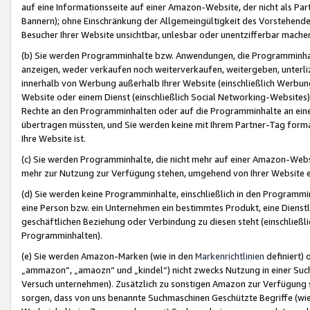
auf eine Informationsseite auf einer Amazon-Website, der nicht als Part
Bannern); ohne Einschränkung der Allgemeingültigkeit des Vorstehende
Besucher Ihrer Website unsichtbar, unlesbar oder unentzifferbar mache
(b) Sie werden Programminhalte bzw. Anwendungen, die Programminhalt
anzeigen, weder verkaufen noch weiterverkaufen, weitergeben, unterli
innerhalb von Werbung außerhalb Ihrer Website (einschließlich Werbun
Website oder einem Dienst (einschließlich Social Networking-Website
Rechte an den Programminhalten oder auf die Programminhalte an eine a
übertragen müssten, und Sie werden keine mit Ihrem Partner-Tag formati
Ihre Website ist.
(c) Sie werden Programminhalte, die nicht mehr auf einer Amazon-Websit
mehr zur Nutzung zur Verfügung stehen, umgehend von Ihrer Website e
(d) Sie werden keine Programminhalte, einschließlich in den Programmin
eine Person bzw. ein Unternehmen ein bestimmtes Produkt, eine Dienstle
geschäftlichen Beziehung oder Verbindung zu diesen steht (einschließli
Programminhalten).
(e) Sie werden Amazon-Marken (wie in den
Markenrichtlinien
definiert) 
„ammazon“, „amaozn“ und „kindel“) nicht zwecks Nutzung in einer Suc
Versuch unternehmen). Zusätzlich zu sonstigen Amazon zur Verfügung 
sorgen, dass von uns benannte Suchmaschinen Geschützte Begriffe (wie 