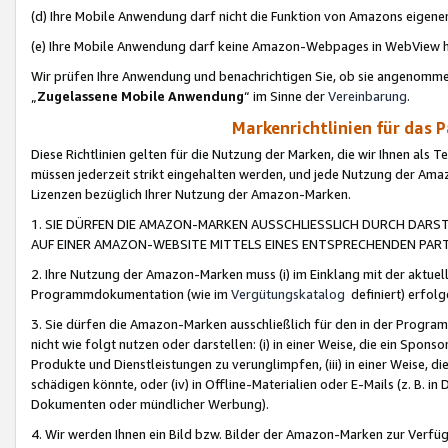
(d) Ihre Mobile Anwendung darf nicht die Funktion von Amazons eige
(e) Ihre Mobile Anwendung darf keine Amazon-Webpages in WebView 
Wir prüfen Ihre Anwendung und benachrichtigen Sie, ob sie angenomm
„
Zugelassene Mobile Anwendung
“ im Sinne der
Vereinbarung
.
Markenrichtlinien für das 
Diese Richtlinien gelten für die Nutzung der Marken, die wir Ihnen als 
müssen jederzeit strikt eingehalten werden, und jede Nutzung der Ama
Lizenzen bezüglich Ihrer Nutzung der Amazon-Marken.
1. SIE DÜRFEN DIE AMAZON-MARKEN AUSSCHLIESSLICH DURCH DARS
AUF EINER AMAZON-WEBSITE MITTELS EINES ENTSPRECHENDEN PART
2. Ihre Nutzung der Amazon-Marken muss (i) im Einklang mit der aktuells
Programmdokumentation (wie im
Vergütungskatalog
definiert) erfolg
3. Sie dürfen die Amazon-Marken ausschließlich für den in der Progr
nicht wie folgt nutzen oder darstellen: (i) in einer Weise, die ein Spo
Produkte und Dienstleistungen zu verunglimpfen, (iii) in einer Weise
schädigen könnte, oder (iv) in Offline-Materialien oder E-Mails (z. B.
Dokumenten oder mündlicher Werbung).
4. Wir werden Ihnen ein Bild bzw. Bilder der Amazon-Marken zur Verfüg