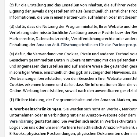
(c) für die Erstellung und das Einstellen von Inhalten, die auf Ihrer We
Eignung der jeweils dargestellten Inhalte (einschließlich sämtlicher 
Informationen, die Sie in einen Partner-Link aufnehmen oder mit diese
(d) dafür, dass die Nutzung der Programminhalte, Ihrer Website und des 
Verletzung oder missbräuchliche Ausübung unserer Rechte bzw. der Recht
Markenrechte, Datenschutzrechte, Veröffentlichungsrechte oder anderer
Einhaltung der
Amazon Anti-Fälschungsrichtlinien für das Partnerpro
(e) dafür, die Verwendung von Cookies, Pixeln und anderen Technologien
Besuchern gesammelten Daten in Übereinstimmung mit den geltenden Ge
und angemessen darzustellen und auf andere Weise die geltenden geset
in sonstiger Weise, einschließlich des ggf. anzuzeigenden Hinweises, d
Werbeanzeigen bereitstellen, von den Besuchern Ihrer Website unmitte
Cookies erkennen können und dafür, dass Sie Informationen über die v
Online-Werbung bereitstellen, soweit nach den anwendbaren gesetzlic
(f) für Ihre Nutzung, der Programminhalte und der Amazon-Marken, u
4. Werbeeinschränkungen.
Sie werden sich nicht an Werbe-, Market
Unternehmen oder in Verbindung mit einer Amazon-Website oder dem Pa
Vereinbarung
gestattet sind. Sie werden sich nicht an Werbeaktivitäten
Logos von uns oder unseren Partnern (einschließlich Amazon-Marken), 
E-Books, physischen Postsendungen, physischen Dokumenten oder in 