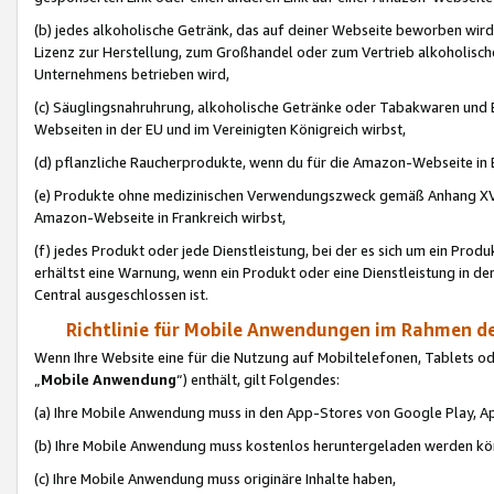
(b) jedes alkoholische Getränk, das auf deiner Webseite beworben wird
Lizenz zur Herstellung, zum Großhandel oder zum Vertrieb alkoholisch
Unternehmens betrieben wird,
(c) Säuglingsnahruhrung, alkoholische Getränke oder Tabakwaren und E
Webseiten in der EU und im Vereinigten Königreich wirbst,
(d) pflanzliche Raucherprodukte, wenn du für die Amazon-Webseite in B
(e) Produkte ohne medizinischen Verwendungszweck gemäß Anhang XVI 
Amazon-Webseite in Frankreich wirbst,
(f) jedes Produkt oder jede Dienstleistung, bei der es sich um ein Prod
erhältst eine Warnung, wenn ein Produkt oder eine Dienstleistung in de
Central ausgeschlossen ist.
Richtlinie für Mobile Anwendungen im Rahmen de
Wenn Ihre Website eine für die Nutzung auf Mobiltelefonen, Tablets 
„
Mobile Anwendung
“) enthält, gilt Folgendes:
(a) Ihre Mobile Anwendung muss in den App-Stores von Google Play, A
(b) Ihre Mobile Anwendung muss kostenlos heruntergeladen werden könn
(c) Ihre Mobile Anwendung muss originäre Inhalte haben,