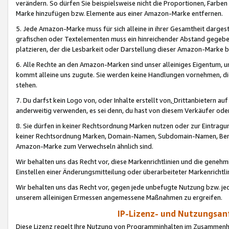
verändern. So dürfen Sie beispielsweise nicht die Proportionen, Farb
Marke hinzufügen bzw. Elemente aus einer Amazon-Marke entfernen.
5. Jede Amazon-Marke muss für sich alleine in ihrer Gesamtheit darge
grafischen oder Textelementen muss ein hinreichender Abstand gegebe
platzieren, der die Lesbarkeit oder Darstellung dieser Amazon-Marke b
6. Alle Rechte an den Amazon-Marken sind unser alleiniges Eigentum, 
kommt alleine uns zugute. Sie werden keine Handlungen vornehmen, 
stehen.
7. Du darfst kein Logo von, oder Inhalte erstellt von,
Drittanbietern au
anderweitig verwenden, es sei denn, du hast von diesem Verkäufer oder
8. Sie dürfen in keiner Rechtsordnung Marken nutzen oder zur Eintragu
keiner Rechtsordnung Marken, Domain-Namen, Subdomain-Namen, Benu
Amazon-Marke zum Verwechseln ähnlich sind.
Wir behalten uns das Recht vor, diese Markenrichtlinien und die gene
Einstellen einer Änderungsmitteilung oder überarbeiteter Markenricht
Wir behalten uns das Recht vor, gegen jede unbefugte Nutzung bzw. jede 
unserem alleinigen Ermessen angemessene Maßnahmen zu ergreifen.
IP-Lizenz- und Nutzungsan
Diese Lizenz regelt Ihre Nutzung von Programminhalten im Zusammen