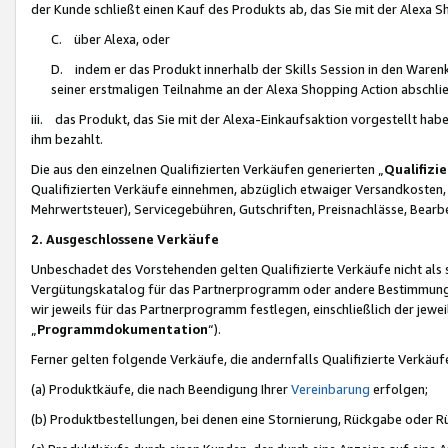
der Kunde schließt einen Kauf des Produkts ab, das Sie mit der Alexa 
C. über Alexa, oder
D. indem er das Produkt innerhalb der Skills Session in den Waren
seiner erstmaligen Teilnahme an der Alexa Shopping Action abschlie
iii. das Produkt, das Sie mit der Alexa-Einkaufsaktion vorgestellt ha
ihm bezahlt.
Die aus den einzelnen Qualifizierten Verkäufen generierten „
Qualifizi
Qualifizierten Verkäufe einnehmen, abzüglich etwaiger Versandkosten
Mehrwertsteuer), Servicegebühren, Gutschriften, Preisnachlässe, Bear
2. Ausgeschlossene Verkäufe
Unbeschadet des Vorstehenden gelten Qualifizierte Verkäufe nicht als
Vergütungskatalog für das Partnerprogramm oder andere Bestimmungen,
wir jeweils für das Partnerprogramm festlegen, einschließlich der jewe
„
Programmdokumentation
“).
Ferner gelten folgende Verkäufe, die andernfalls Qualifizierte Verkä
(a) Produktkäufe, die nach Beendigung Ihrer
Vereinbarung
erfolgen;
(b) Produktbestellungen, bei denen eine Stornierung, Rückgabe oder R