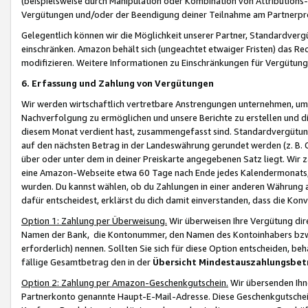
(beispielsweise durch Manipulation oder Kombination von Attributions-
Vergütungen und/oder der Beendigung deiner Teilnahme am Partnerp
Gelegentlich können wir die Möglichkeit unserer Partner, Standardv
einschränken. Amazon behält sich (ungeachtet etwaiger Fristen) das Re
modifizieren. Weitere Informationen zu Einschränkungen für Vergütung
6. Erfassung und Zahlung von Vergütungen
Wir werden wirtschaftlich vertretbare Anstrengungen unternehmen, um 
Nachverfolgung zu ermöglichen und unsere Berichte zu erstellen und di
diesem Monat verdient hast, zusammengefasst sind. Standardvergütung
auf den nächsten Betrag in der Landeswährung gerundet werden (z. B. C
über oder unter dem in deiner Preiskarte angegebenen Satz liegt. Wir
eine Amazon-Webseite etwa 60 Tage nach Ende jedes Kalendermonats, i
wurden. Du kannst wählen, ob du Zahlungen in einer anderen Währung
dafür entscheidest, erklärst du dich damit einverstanden, dass die K
Option 1: Zahlung per Überweisung.
Wir überweisen Ihre Vergütung dir
Namen der Bank, die Kontonummer, den Namen des Kontoinhabers bzw. a
erforderlich) nennen. Sollten Sie sich für diese Option entscheiden, be
fällige Gesamtbetrag den in der
Übersicht Mindestauszahlungsbet
Option 2: Zahlung per Amazon-Geschenkgutschein.
Wir übersenden Ihne
Partnerkonto genannte Haupt-E-Mail-Adresse. Diese Geschenkgutschei