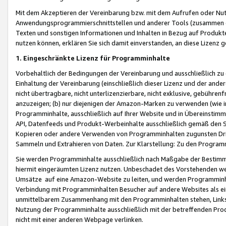
Mit dem Akzeptieren der Vereinbarung bzw. mit dem Aufrufen oder Nutz
Anwendungsprogrammierschnittstellen und anderer Tools (zusammen die
Texten und sonstigen Informationen und Inhalten in Bezug auf Produkte
nutzen können, erklären Sie sich damit einverstanden, an diese Lizenz 
1. Eingeschränkte Lizenz für Programminhalte
Vorbehaltlich der Bedingungen der Vereinbarung und ausschließlich z
Einhaltung der Vereinbarung (einschließlich dieser Lizenz und der ande
nicht übertragbare, nicht unterlizenzierbare, nicht exklusive, gebühren
anzuzeigen; (b) nur diejenigen der Amazon-Marken zu verwenden (wie in 
Programminhalte, ausschließlich auf Ihrer Website und in Übereinstimmu
API, Datenfeeds und Produkt-Werbeinhalte ausschließlich gemäß den Spe
Kopieren oder andere Verwenden von Programminhalten zugunsten Dri
Sammeln und Extrahieren von Daten. Zur Klarstellung: Zu den Program
Sie werden Programminhalte ausschließlich nach Maßgabe der Besti
hiermit eingeräumten Lizenz nutzen. Unbeschadet des Vorstehenden we
Umsätze auf eine Amazon-Website zu leiten, und werden Programminhal
Verbindung mit Programminhalten Besucher auf andere Websites als ein
unmittelbarem Zusammenhang mit den Programminhalten stehen, Links z
Nutzung der Programminhalte ausschließlich mit der betreffenden Pr
nicht mit einer anderen Webpage verlinken.