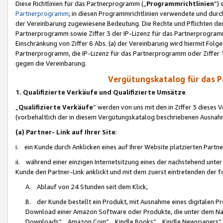
Diese Richtlinien für das Partnerprogramm („
Programmrichtlinien
“)
Partnerprogramm
; in diesen Programmrichtlinien verwendete und durch
der Vereinbarung zugewiesene Bedeutung. Die Rechte und Pflichten de
Partnerprogramm sowie Ziffer 3 der IP-Lizenz für das Partnerprogram
Einschränkung von Ziffer 6 Abs. (a) der Vereinbarung wird hiermit Fol
Partnerprogramm, die IP-Lizenz für das Partnerprogramm oder Ziffer 1
gegen die Vereinbarung.
Vergütungskatalog für das 
1. Qualifizierte Verkäufe und Qualifizierte Umsätze
„
Qualifizierte Verkäufe
“ werden von uns mit den in Ziffer 3 diese
(vorbehaltlich der in diesem Vergütungskatalog beschriebenen Ausnah
(a) Partner- Link auf Ihrer Site
:
i. ein Kunde durch Anklicken eines auf Ihrer Website platzierten Part
ii. während einer einzigen Internetsitzung eines der nachstehend unter (i)
Kunde den Partner-Link anklickt und mit dem zuerst eintretenden der f
A. Ablauf von 24 Stunden seit dem Klick,
B. der Kunde bestellt ein Produkt, mit Ausnahme eines digitalen P
Download einer Amazon Software oder Produkte, die unter dem N
Downloads“, „Amazon Coin“, „Kindle Books“, „Kindle Newspapers“, „