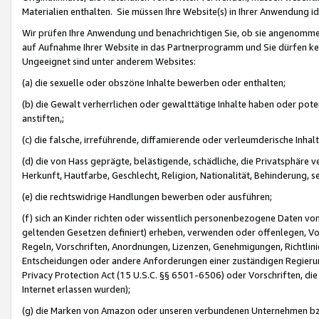
Materialien enthalten. Sie müssen Ihre Website(s) in Ihrer Anwendung ide
Wir prüfen Ihre Anwendung und benachrichtigen Sie, ob sie angenommen
auf Aufnahme Ihrer Website in das Partnerprogramm und Sie dürfen kei
Ungeeignet sind unter anderem Websites:
(a) die sexuelle oder obszöne Inhalte bewerben oder enthalten;
(b) die Gewalt verherrlichen oder gewalttätige Inhalte haben oder pot
anstiften,;
(c) die falsche, irreführende, diffamierende oder verleumderische Inha
(d) die von Hass geprägte, belästigende, schädliche, die Privatsphäre v
Herkunft, Hautfarbe, Geschlecht, Religion, Nationalität, Behinderung, 
(e) die rechtswidrige Handlungen bewerben oder ausführen;
(f) sich an Kinder richten oder wissentlich personenbezogene Daten vo
geltenden Gesetzen definiert) erheben, verwenden oder offenlegen, Vo
Regeln, Vorschriften, Anordnungen, Lizenzen, Genehmigungen, Richtlini
Entscheidungen oder andere Anforderungen einer zuständigen Regierung
Privacy Protection Act (15 U.S.C. §§ 6501-6506) oder Vorschriften, di
Internet erlassen wurden);
(g) die Marken von Amazon oder unseren verbundenen Unternehmen b