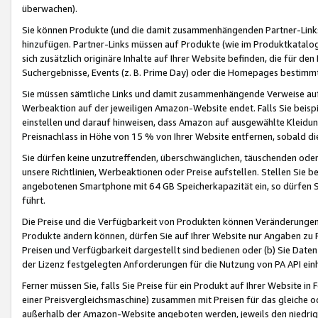
überwachen).
Sie können Produkte (und die damit zusammenhängenden Partner-Links)
hinzufügen. Partner-Links müssen auf Produkte (wie im Produktkatalog de
sich zusätzlich originäre Inhalte auf Ihrer Website befinden, die für 
Suchergebnisse, Events (z. B. Prime Day) oder die Homepages bestimmte
Sie müssen sämtliche Links und damit zusammenhängende Verweise auf z
Werbeaktion auf der jeweiligen Amazon-Website endet. Falls Sie beisp
einstellen und darauf hinweisen, dass Amazon auf ausgewählte Kleidun
Preisnachlass in Höhe von 15 % von Ihrer Website entfernen, sobald di
Sie dürfen keine unzutreffenden, überschwänglichen, täuschenden od
unsere Richtlinien, Werbeaktionen oder Preise aufstellen. Stellen Sie 
angebotenen Smartphone mit 64 GB Speicherkapazität ein, so dürfen S
führt.
Die Preise und die Verfügbarkeit von Produkten können Veränderungen 
Produkte ändern können, dürfen Sie auf Ihrer Website nur Angaben zu P
Preisen und Verfügbarkeit dargestellt sind bedienen oder (b) Sie Daten
der Lizenz festgelegten Anforderungen für die Nutzung von PA API einh
Ferner müssen Sie, falls Sie Preise für ein Produkt auf Ihrer Website in 
einer Preisvergleichsmaschine) zusammen mit Preisen für das gleiche o
außerhalb der Amazon-Website angeboten werden, jeweils den niedrigst