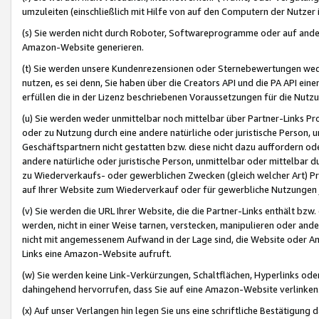
umzuleiten (einschließlich mit Hilfe von auf den Computern der Nutzer i
(s) Sie werden nicht durch Roboter, Softwareprogramme oder auf andere
Amazon-Website generieren.
(t) Sie werden unsere Kundenrezensionen oder Sternebewertungen wed
nutzen, es sei denn, Sie haben über die Creators API und die PA API e
erfüllen die in der Lizenz beschriebenen Voraussetzungen für die Nutzu
(u) Sie werden weder unmittelbar noch mittelbar über Partner-Links P
oder zu Nutzung durch eine andere natürliche oder juristische Person,
Geschäftspartnern nicht gestatten bzw. diese nicht dazu auffordern od
andere natürliche oder juristische Person, unmittelbar oder mittelbar
zu Wiederverkaufs- oder gewerblichen Zwecken (gleich welcher Art) 
auf Ihrer Website zum Wiederverkauf oder für gewerbliche Nutzungen 
(v) Sie werden die URL Ihrer Website, die die Partner-Links enthält b
werden, nicht in einer Weise tarnen, verstecken, manipulieren oder and
nicht mit angemessenem Aufwand in der Lage sind, die Website oder A
Links eine Amazon-Website aufruft.
(w) Sie werden keine Link-Verkürzungen, Schaltflächen, Hyperlinks ode
dahingehend hervorrufen, dass Sie auf eine Amazon-Website verlinken
(x) Auf unser Verlangen hin legen Sie uns eine schriftliche Bestätigung