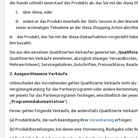
der Kunde schließt einen Kauf des Produkts ab, das Sie mit der Alexa 
C. über Alexa, oder
D. indem er das Produkt innerhalb der Skills Session in den Waren
seiner erstmaligen Teilnahme an der Alexa Shopping Action abschlie
iii. das Produkt, das Sie mit der Alexa-Einkaufsaktion vorgestellt ha
ihm bezahlt.
Die aus den einzelnen Qualifizierten Verkäufen generierten „
Qualifizi
Qualifizierten Verkäufe einnehmen, abzüglich etwaiger Versandkosten
Mehrwertsteuer), Servicegebühren, Gutschriften, Preisnachlässe, Bear
2. Ausgeschlossene Verkäufe
Unbeschadet des Vorstehenden gelten Qualifizierte Verkäufe nicht als
Vergütungskatalog für das Partnerprogramm oder andere Bestimmungen,
wir jeweils für das Partnerprogramm festlegen, einschließlich der jewe
„
Programmdokumentation
“).
Ferner gelten folgende Verkäufe, die andernfalls Qualifizierte Verkä
(a) Produktkäufe, die nach Beendigung Ihrer
Vereinbarung
erfolgen;
(b) Produktbestellungen, bei denen eine Stornierung, Rückgabe oder R