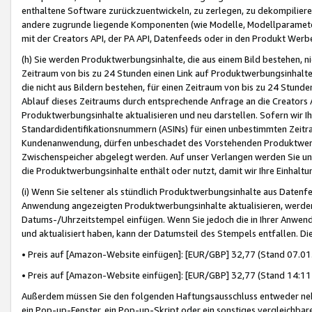
enthaltene Software zurückzuentwickeln, zu zerlegen, zu dekompilier
andere zugrunde liegende Komponenten (wie Modelle, Modellparameter
mit der Creators API, der PA API, Datenfeeds oder in den Produkt Werb
(h) Sie werden Produktwerbungsinhalte, die aus einem Bild bestehen, ni
Zeitraum von bis zu 24 Stunden einen Link auf Produktwerbungsinhalte
die nicht aus Bildern bestehen, für einen Zeitraum von bis zu 24 Stund
Ablauf dieses Zeitraums durch entsprechende Anfrage an die Creators 
Produktwerbungsinhalte aktualisieren und neu darstellen. Sofern wir Ih
Standardidentifikationsnummern (ASINs) für einen unbestimmten Zeitra
Kundenanwendung, dürfen unbeschadet des Vorstehenden Produktwerbu
Zwischenspeicher abgelegt werden. Auf unser Verlangen werden Sie un
die Produktwerbungsinhalte enthält oder nutzt, damit wir Ihre Einhalt
(i) Wenn Sie seltener als stündlich Produktwerbungsinhalte aus Datenfe
Anwendung angezeigten Produktwerbungsinhalte aktualisieren, werden 
Datums-/Uhrzeitstempel einfügen. Wenn Sie jedoch die in Ihrer Anwe
und aktualisiert haben, kann der Datumsteil des Stempels entfallen. Dies
• Preis auf [Amazon-Website einfügen]: [EUR/GBP] 32,77 (Stand 07.01.
• Preis auf [Amazon-Website einfügen]: [EUR/GBP] 32,77 (Stand 14:11 
Außerdem müssen Sie den folgenden Haftungsausschluss entweder neb
ein Pop-up-Fenster, ein Pop-up-Skript oder ein sonstiges vergleichba