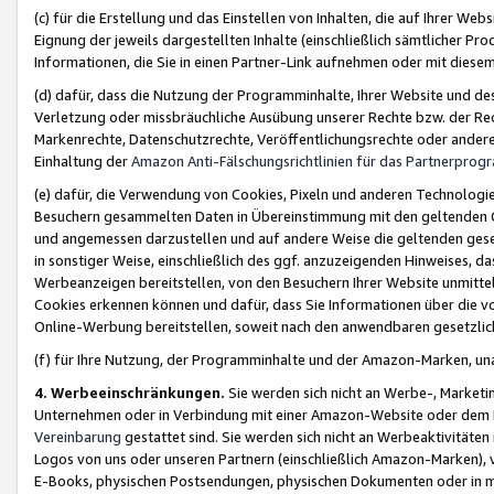
(c) für die Erstellung und das Einstellen von Inhalten, die auf Ihrer We
Eignung der jeweils dargestellten Inhalte (einschließlich sämtlicher 
Informationen, die Sie in einen Partner-Link aufnehmen oder mit diese
(d) dafür, dass die Nutzung der Programminhalte, Ihrer Website und des 
Verletzung oder missbräuchliche Ausübung unserer Rechte bzw. der Recht
Markenrechte, Datenschutzrechte, Veröffentlichungsrechte oder anderer
Einhaltung der
Amazon Anti-Fälschungsrichtlinien für das Partnerpro
(e) dafür, die Verwendung von Cookies, Pixeln und anderen Technologien
Besuchern gesammelten Daten in Übereinstimmung mit den geltenden Ge
und angemessen darzustellen und auf andere Weise die geltenden geset
in sonstiger Weise, einschließlich des ggf. anzuzeigenden Hinweises, d
Werbeanzeigen bereitstellen, von den Besuchern Ihrer Website unmitte
Cookies erkennen können und dafür, dass Sie Informationen über die v
Online-Werbung bereitstellen, soweit nach den anwendbaren gesetzlic
(f) für Ihre Nutzung, der Programminhalte und der Amazon-Marken, u
4. Werbeeinschränkungen.
Sie werden sich nicht an Werbe-, Market
Unternehmen oder in Verbindung mit einer Amazon-Website oder dem Pa
Vereinbarung
gestattet sind. Sie werden sich nicht an Werbeaktivitäten
Logos von uns oder unseren Partnern (einschließlich Amazon-Marken), 
E-Books, physischen Postsendungen, physischen Dokumenten oder in 