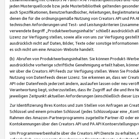
jeden Musterquellcode bzw. jede Musterbibliothek geltenden gesonder
auch Spezifikationen, Benutzerhandbücher, Anleitungen, Begleitmaterial
denen die für die ordnungsgemäße Nutzung von Creators API und PA A
technischen Anforderungen und Test- und Leistungskriterien (zusammen
verwendete Begriff „Produktwerbungsinhalte“ schließt ausdrücklich al
Lizenz zur Verfügung stellen, sowie alle von uns zur Verfügung gestel
ausdrücklich nicht auf Daten, Bilder, Texte oder sonstige Informatione
es sich nicht um eine Amazon-Website handelt.
(b) Abrufen von Produktwerbungsinhalten. Sie können Produkt-Werbein
ausdrückliche vorherige schriftliche Genehmigung erteilt haben, könn
wir über die Creators API Feeds zur Verfügung stellen. Wenn Sie Produk
Nutzung von Datenfeeds dieser Lizenz. Sie erkennen an, dass wir Creat
API oder Datenfeeds jederzeit ändern, auslaufen lassen oder neu veröffe
Verantwortung liegt, sicherzustellen, dass Ihr Zugriff auf die und Ihr
jeweiligen Zeitpunkt aktuellen Anforderungen (einschließlich dieser Liz
Zur Identifizierung Ihres Kontos und zum Stellen von Anfragen an Crea
Schlüssel und einem privaten Schlüssel (jedes Schlüsselpaar eine „Kon
Rahmen des Amazon-Partnerprogramms zugeteilte Partner-ID oder ein
Kontokennungen über den Creators API und PA API Kontoerstellungspro
Um Programmwerbeinhalte über die Creators API Dienste zu erhalten, m