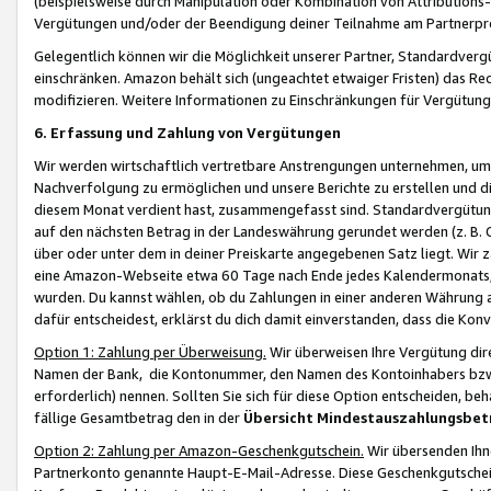
(beispielsweise durch Manipulation oder Kombination von Attributions-
Vergütungen und/oder der Beendigung deiner Teilnahme am Partnerp
Gelegentlich können wir die Möglichkeit unserer Partner, Standardv
einschränken. Amazon behält sich (ungeachtet etwaiger Fristen) das Re
modifizieren. Weitere Informationen zu Einschränkungen für Vergütung
6. Erfassung und Zahlung von Vergütungen
Wir werden wirtschaftlich vertretbare Anstrengungen unternehmen, um 
Nachverfolgung zu ermöglichen und unsere Berichte zu erstellen und di
diesem Monat verdient hast, zusammengefasst sind. Standardvergütung
auf den nächsten Betrag in der Landeswährung gerundet werden (z. B. C
über oder unter dem in deiner Preiskarte angegebenen Satz liegt. Wir
eine Amazon-Webseite etwa 60 Tage nach Ende jedes Kalendermonats, i
wurden. Du kannst wählen, ob du Zahlungen in einer anderen Währung
dafür entscheidest, erklärst du dich damit einverstanden, dass die K
Option 1: Zahlung per Überweisung.
Wir überweisen Ihre Vergütung dir
Namen der Bank, die Kontonummer, den Namen des Kontoinhabers bzw. a
erforderlich) nennen. Sollten Sie sich für diese Option entscheiden, be
fällige Gesamtbetrag den in der
Übersicht Mindestauszahlungsbet
Option 2: Zahlung per Amazon-Geschenkgutschein.
Wir übersenden Ihne
Partnerkonto genannte Haupt-E-Mail-Adresse. Diese Geschenkgutschei