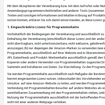
Mit dem Akzeptieren der Vereinbarung bzw. mit dem Aufrufen oder Nutz
Anwendungsprogrammierschnittstellen und anderer Tools (zusammen die
Texten und sonstigen Informationen und Inhalten in Bezug auf Produkte
nutzen können, erklären Sie sich damit einverstanden, an diese Lizenz 
1. Eingeschränkte Lizenz für Programminhalte
Vorbehaltlich der Bedingungen der Vereinbarung und ausschließlich z
Einhaltung der Vereinbarung (einschließlich dieser Lizenz und der ande
nicht übertragbare, nicht unterlizenzierbare, nicht exklusive, gebühren
anzuzeigen; (b) nur diejenigen der Amazon-Marken zu verwenden (wie in 
Programminhalte, ausschließlich auf Ihrer Website und in Übereinstimmu
API, Datenfeeds und Produkt-Werbeinhalte ausschließlich gemäß den Spe
Kopieren oder andere Verwenden von Programminhalten zugunsten Dri
Sammeln und Extrahieren von Daten. Zur Klarstellung: Zu den Program
Sie werden Programminhalte ausschließlich nach Maßgabe der Besti
hiermit eingeräumten Lizenz nutzen. Unbeschadet des Vorstehenden we
Umsätze auf eine Amazon-Website zu leiten, und werden Programminhal
Verbindung mit Programminhalten Besucher auf andere Websites als ein
unmittelbarem Zusammenhang mit den Programminhalten stehen, Links z
Nutzung der Programminhalte ausschließlich mit der betreffenden Pr
nicht mit einer anderen Webpage verlinken.