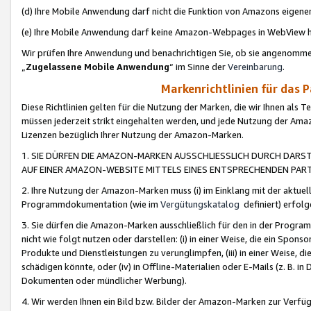
(d) Ihre Mobile Anwendung darf nicht die Funktion von Amazons eige
(e) Ihre Mobile Anwendung darf keine Amazon-Webpages in WebView 
Wir prüfen Ihre Anwendung und benachrichtigen Sie, ob sie angenomm
„
Zugelassene Mobile Anwendung
“ im Sinne der
Vereinbarung
.
Markenrichtlinien für das 
Diese Richtlinien gelten für die Nutzung der Marken, die wir Ihnen als 
müssen jederzeit strikt eingehalten werden, und jede Nutzung der Ama
Lizenzen bezüglich Ihrer Nutzung der Amazon-Marken.
1. SIE DÜRFEN DIE AMAZON-MARKEN AUSSCHLIESSLICH DURCH DARS
AUF EINER AMAZON-WEBSITE MITTELS EINES ENTSPRECHENDEN PART
2. Ihre Nutzung der Amazon-Marken muss (i) im Einklang mit der aktuells
Programmdokumentation (wie im
Vergütungskatalog
definiert) erfolg
3. Sie dürfen die Amazon-Marken ausschließlich für den in der Progr
nicht wie folgt nutzen oder darstellen: (i) in einer Weise, die ein Spo
Produkte und Dienstleistungen zu verunglimpfen, (iii) in einer Weise
schädigen könnte, oder (iv) in Offline-Materialien oder E-Mails (z. B.
Dokumenten oder mündlicher Werbung).
4. Wir werden Ihnen ein Bild bzw. Bilder der Amazon-Marken zur Verfüg