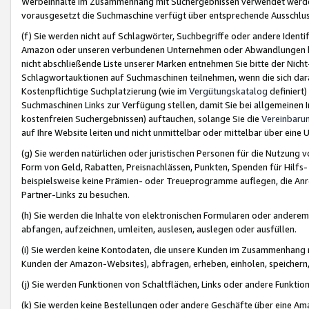
Werbeinhalte im Zusammenhang mit Suchergebnissen verwendet werden,
vorausgesetzt die Suchmaschine verfügt über entsprechende Ausschlu
(f) Sie werden nicht auf Schlagwörter, Suchbegriffe oder andere Ident
Amazon oder unseren verbundenen Unternehmen oder Abwandlungen bzw
nicht abschließende Liste unserer Marken entnehmen Sie bitte der Nich
Schlagwortauktionen auf Suchmaschinen teilnehmen, wenn die sich da
Kostenpflichtige Suchplatzierung (wie im
Vergütungskatalog
definiert
Suchmaschinen Links zur Verfügung stellen, damit Sie bei allgemeinen I
kostenfreien Suchergebnissen) auftauchen, solange Sie die
Vereinbaru
auf Ihre Website leiten und nicht unmittelbar oder mittelbar über eine
(g) Sie werden natürlichen oder juristischen Personen für die Nutzung 
Form von Geld, Rabatten, Preisnachlässen, Punkten, Spenden für Hilfs
beispielsweise keine Prämien- oder Treueprogramme auflegen, die Anrei
Partner-Links zu besuchen.
(h) Sie werden die Inhalte von elektronischen Formularen oder anderem M
abfangen, aufzeichnen, umleiten, auslesen, auslegen oder ausfüllen.
(i) Sie werden keine Kontodaten, die unsere Kunden im Zusammenhang 
Kunden der Amazon-Websites), abfragen, erheben, einholen, speichern,
(j) Sie werden Funktionen von Schaltflächen, Links oder andere Funkti
(k) Sie werden keine Bestellungen oder andere Geschäfte über eine Ama