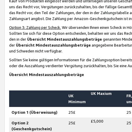
Kauf von Produkten eingelöst werden und unterliegen unseren Geschäf
uns das Recht vor, Vergütungen zurückzuhalten, bis der fällige Gesamt
das Recht vor, den Teil der Zahlungen, der den in der Zahlungstabelle 
Zahlungsart angibst. Die Zahlung per Amazon-Geschenkgutschein ist in
Option 3: Zahlung per Scheck.
Wir übersenden Ihnen einen Scheck in Höh
Sollten Sie sich für diese Option entscheiden, behalten wir uns das Rec
den in der
Übersicht Mindestauszahlungsbeträge
genannten Mindest
der
Übersicht Mindestauszahlungsbeträge
angegebene Bearbeitung
und Schweden nicht verfügbar.
Sollten Sie keine gültigen Informationen für die Zahlungsoption bereit
oder die Auszahlung verdienter Vergütung zurückhalten, bis Sie eine A
Übersicht Mindestauszahlungsbeträge
UK Maxium
UK
FR,
Minimum
un
Option 1 (Überweisung)
25£
25
£5,000
Option 2
25£
25
(Geschenkgutschein)