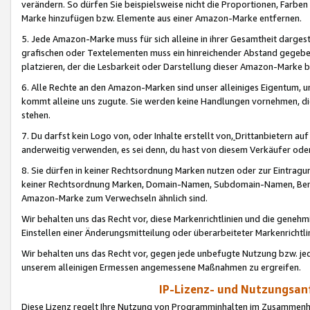
verändern. So dürfen Sie beispielsweise nicht die Proportionen, Farb
Marke hinzufügen bzw. Elemente aus einer Amazon-Marke entfernen.
5. Jede Amazon-Marke muss für sich alleine in ihrer Gesamtheit darge
grafischen oder Textelementen muss ein hinreichender Abstand gegebe
platzieren, der die Lesbarkeit oder Darstellung dieser Amazon-Marke b
6. Alle Rechte an den Amazon-Marken sind unser alleiniges Eigentum, 
kommt alleine uns zugute. Sie werden keine Handlungen vornehmen, 
stehen.
7. Du darfst kein Logo von, oder Inhalte erstellt von,
Drittanbietern au
anderweitig verwenden, es sei denn, du hast von diesem Verkäufer oder
8. Sie dürfen in keiner Rechtsordnung Marken nutzen oder zur Eintragu
keiner Rechtsordnung Marken, Domain-Namen, Subdomain-Namen, Benu
Amazon-Marke zum Verwechseln ähnlich sind.
Wir behalten uns das Recht vor, diese Markenrichtlinien und die gene
Einstellen einer Änderungsmitteilung oder überarbeiteter Markenricht
Wir behalten uns das Recht vor, gegen jede unbefugte Nutzung bzw. jede 
unserem alleinigen Ermessen angemessene Maßnahmen zu ergreifen.
IP-Lizenz- und Nutzungsan
Diese Lizenz regelt Ihre Nutzung von Programminhalten im Zusammen