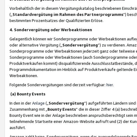
Vorbehaltlich der in diesem Vergütungskatalog beschriebenen Einschr
(„
Standardvergütung im Rahmen des Partnerprogramms
“) besc
bestimmten Prozentsatzes der Qualifizierten Erlöse.
4. Sondervergütung oder Werbeaktionen
Gelegentlich können wir Sonderprogramme oder Werbeaktionen auflegen,
oder alternative Vergütung („
Sondervergütung
”) zu verdienen. Amazo
Sonderprogramme oder Werbeaktionen jederzeit ganz oder teilweise einz
Sonderprogramme oder Werbeaktionen (auch Sonderprogramme oder We
Produktverkäufen kommt) disqualifizierende Ausschlusstatbestände, di
Programmdokumentation im Hinblick auf Produktverkäufe geltende E
Werbeaktionen.
Folgende Sondervergütungen sind derzeit verfügbar:
hier
.
(a) Bounty Events
In den in der
Anlage
(„
Sondervergütung
“) aufgeführten Ländern sind
Zusammenhang mit „
Bounty Events
“ die in dieser Ziffer 4 (a) besch
Bounty Event wie in der Anlage beschrieben anspruchsberechtigt sein mu
teilnehmende Startseite einer Amazon-Website aufruft und (2) der Kun
ausführt.
Amazon zahlt keine Sondervergütung, wenn das zugrundeliegende Boun