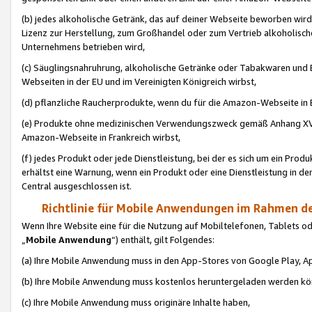
(b) jedes alkoholische Getränk, das auf deiner Webseite beworben wird
Lizenz zur Herstellung, zum Großhandel oder zum Vertrieb alkoholisch
Unternehmens betrieben wird,
(c) Säuglingsnahruhrung, alkoholische Getränke oder Tabakwaren und E
Webseiten in der EU und im Vereinigten Königreich wirbst,
(d) pflanzliche Raucherprodukte, wenn du für die Amazon-Webseite in B
(e) Produkte ohne medizinischen Verwendungszweck gemäß Anhang XVI 
Amazon-Webseite in Frankreich wirbst,
(f) jedes Produkt oder jede Dienstleistung, bei der es sich um ein Prod
erhältst eine Warnung, wenn ein Produkt oder eine Dienstleistung in de
Central ausgeschlossen ist.
Richtlinie für Mobile Anwendungen im Rahmen de
Wenn Ihre Website eine für die Nutzung auf Mobiltelefonen, Tablets 
„
Mobile Anwendung
“) enthält, gilt Folgendes:
(a) Ihre Mobile Anwendung muss in den App-Stores von Google Play, A
(b) Ihre Mobile Anwendung muss kostenlos heruntergeladen werden könn
(c) Ihre Mobile Anwendung muss originäre Inhalte haben,