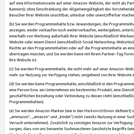
auf eine Informationsseite auf einer Amazon-Website, der nicht als Part
Bannern); ohne Einschränkung der Allgemeingültigkeit des Vorstehende
Besucher Ihrer Website unsichtbar, unlesbar oder unentzifferbar mache
(b) Sie werden Programminhalte bzw. Anwendungen, die Programminhalt
anzeigen, weder verkaufen noch weiterverkaufen, weitergeben, unterli
innerhalb von Werbung außerhalb Ihrer Website (einschließlich Werbun
Website oder einem Dienst (einschließlich Social Networking-Website
Rechte an den Programminhalten oder auf die Programminhalte an eine a
übertragen müssten, und Sie werden keine mit Ihrem Partner-Tag formati
Ihre Website ist.
(c) Sie werden Programminhalte, die nicht mehr auf einer Amazon-Websit
mehr zur Nutzung zur Verfügung stehen, umgehend von Ihrer Website e
(d) Sie werden keine Programminhalte, einschließlich in den Programmin
eine Person bzw. ein Unternehmen ein bestimmtes Produkt, eine Dienstle
geschäftlichen Beziehung oder Verbindung zu diesen steht (einschließli
Programminhalten).
(e) Sie werden Amazon-Marken (wie in den
Markenrichtlinien
definiert) 
„ammazon“, „amaozn“ und „kindel“) nicht zwecks Nutzung in einer Suc
Versuch unternehmen). Zusätzlich zu sonstigen Amazon zur Verfügung 
sorgen, dass von uns benannte Suchmaschinen Geschützte Begriffe (wie 