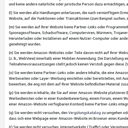
und keine andere natürliche oder juristische Person dazu ermächtigen, a
(l) Sie werden alle Handlungen unterlassen, die nach vernünftigem Erme
Website, auf der Funktionen oder Transaktionen (zum Beispiel suchen, s
(m) Sie werden auf Ihrer Website keine Partner-Links oder Programmin
Spionagesoftware, Schadsoftware, Computerviren, Würmern, Trojaner
Herunterladen oder Installieren auf einem Nutzer-Computer oder ande
genehmigt wurden.
(n) Sie werden Amazon-Websites oder Teile davon nicht auf Ihrer Websi
(z. B., WebView) innerhalb einer Mobilen Anwendung. Die Darstellung ein
Teilnahmevoraussetzungen stellt jedoch keinen Verstoß gegen diese Zif
(o) Sie werden keine Partner-Links oder andere Inhalte, die eine Am
Werbeseiten oder Layer-Werbung einstellen oder bereitstellen, mit Au
bewerben, die eng mit dem auf Ihrer Website befindlichen Material z
(p) Sie werden in Inhalte, die Sie auf einer Amazon-Website platzier
Werbediensten oder in einer Kundenbewertung, einem Forum, einem Wun
einer Amazon-Website verfügbaren Kontext) keine Partner-Links integr
(q) Sie werden nicht versuchen, den
Vergütungskatalog
zu umgehen oder
dass sich eine Webpage einer Amazon-Website im Browser eines Kunden 
(r) Sie werden nicht versuchen, Internetverkehr (Traffic) oder Vergü