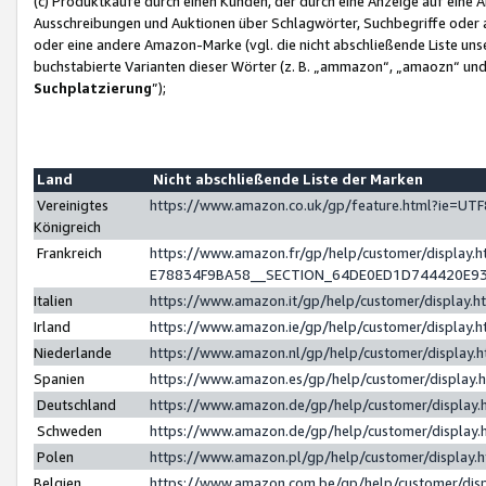
(c) Produktkäufe durch einen Kunden, der durch eine Anzeige auf eine 
Ausschreibungen und Auktionen über Schlagwörter, Suchbegriffe oder 
oder eine andere Amazon-Marke (vgl. die nicht abschließende Liste un
buchstabierte Varianten dieser Wörter (z. B. „ammazon“, „amaozn“ und „
Suchplatzierung
”);
Land
Nicht abschließende Liste der Marken
Vereinigtes
https://www.amazon.co.uk/gp/feature.html?ie=U
Königreich
Frankreich
https://www.amazon.fr/gp/help/customer/displa
E78834F9BA58__SECTION_64DE0ED1D744420E9
Italien
https://www.amazon.it/gp/help/customer/display
Irland
https://www.amazon.ie/gp/help/customer/displa
Niederlande
https://www.amazon.nl/gp/help/customer/display
Spanien
https://www.amazon.es/gp/help/customer/display
Deutschland
https://www.amazon.de/gp/help/customer/displa
Schweden
https://www.amazon.de/gp/help/customer/displa
Polen
https://www.amazon.pl/gp/help/customer/display
Belgien
https://www.amazon.com.be/gp/help/customer/d