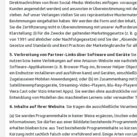
Direktnachrichten von Ihren Social-Media-Websites einfügen. vorausg
Kunden angemeldet werden) und ansonsten in Übereinstimmung mit der
stehen. Auf unser Verlangen stellen Sie uns repräsentative Mustermater
Bestimmungen eingehalten haben. Wir werden die Form und den Inhalt, di
Sie die Zertifizierung nicht in Übereinstimmung mit unserer Aufforderu
Klarstellung: (i) Für die Zwecke der geltenden Marketinggesetze (z. 
von 1991 und ähnlicher oder Nachfolgegesetze) sind Sie der „Absender“ j
Gesetze und Standards und Best Practices der Marketingbranche für 
5. Verbreitung von Partner-Links über Software und Geräte
Sie
nutzen bzw. keine Verlinkungen auf eine Amazon-Website wie nachsteh
Software-Applikationen (z. B. Browser Plug-ins, Browser Helper Objec
ein Endnutzer installieren und ausführen kann) und Geräten, einschlie
Zugelassenen Mobilen Anwendungen); oder (b) im Zusammenhang mit bzw.
Satellitenempfangsgeräte, Streaming-Video-Playern, Blu-Ray-Playern 
Viera Cast oder Vizio Internet Apps). Sie werden ohne ausdrückliche v
Entwicklung von Modellen des maschinellen Lernens oder verwandter 
6. Inhalte auf Ihrer Website
. Sie tragen die ausschließliche Verantwo
(a) Sie werden Programminhalte in keiner Weise ergänzen, löschen oder
Informationen; Sie dürfen aus einer Bilddatei bestehende Programminhal
erhalten bleiben bzw. aus Text bestehende Programminhalte so kürzen, 
Kürzung nicht sachlich falsch oder irreführend wird. Einige Arten von L