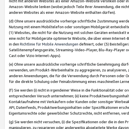
nicht mit anderen Websites als einer Amazon-Website verlinken oder i
Amazon-Website lenken (wobei jedoch Teile Ihrer Anwendung, die nich
anderen Websites als einer Amazon-Website enthalten dürfen).
(d) Ohne unsere ausdrückliche vorherige schriftliche Zustimmung werd
Nutzung mit einem Mobiltelefon oder sonstigen Mobilgerät entwickelt
(1) Websites, die nicht für die Nutzung mit solchen Geräten entwickelt
eine nicht für Mobilgeräte optimierte Website, die über einen Interne
in den
Richtlinie für Mobile Anwendungen
definiert, oder (3) Beistellge
Satellitenempfangsgeräte, Streaming-Video-Player, Blu-Ray-Player ode
Cast oder Vizio Internet-Apps).
(e) Ohne unsere ausdrückliche vorherige schriftliche Genehmigung dürfe
verwenden, um Produkt-Werbeinhalte zu aggregieren, zu analysieren, 
anderen Anwendungen, die für die Verwendung durch Personen oder Or
für die direkte Schulung oder Feinabstimmung eines maschinellen Lern
(f) Sie werden (i) nicht in irgendeiner Weise in die Funktionalität ode
entsprechenden Versuch unternehmen; (ii) keine Produktwerbungsinha
Kontaktaufnahme mit Verkäufern oder Kunden oder sonstiger Werbeaktiv
API, Datenfeeds, Produktwerbungsinhalten oder Spezifikationen erschei
Eigentumsrechte oder gewerblicher Schutzrechte, nicht entfernen, verd
(g) Sie werden nicht versuchen, (i) die Spezifikationen oder die in de
manipulieren, zu reparieren oder anderweitig abgeleitete Werke davon z