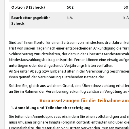
Option 3 (Scheck)
50£
50
Bearbeitungsgebühr
k.A.
k.A
Scheck
Sind auf Ihrem Konto für einen Zeitraum von mindestens drei Jahren kein
Frist von sieben Tagen nach einer entsprechenden Ankündigung die für
Schlussbetrag zurückzuhalten, der dem in der Übersicht Mindestausz
Mindestauszahlungsbetrag entspricht. Ferner können eine etwaig aufg
unterliegen oder durch geltende Verjährungsfristen verfallen.
An Sie unter Abzug bzw. Einbehalt aller in der Vereinbarung beschrieb
Ihnen gemäß der Vereinbarung zustehenden Beträge dar.
Sollten Sie, gleich aus welchem Grund, eine Überschusszahlung erhalte
an Sie im Rahmen der Vereinbarung zukünftig zahlbaren Vergütung zu 
Voraussetzungen für die Teilnahme a
1. Anmeldung und Teilnahmeberechtigung
Sie leiten den Anmeldeprozess ein, indem Sie einen vollständigen und 
muss/müssen originäre Inhalte (original content) enthalten und über d
Originalinhalte, die Materialien von Dritten verwenden, müssen wese