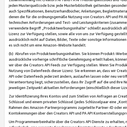
jeden Musterquellcode bzw. jede Musterbibliothek geltenden gesonder
auch Spezifikationen, Benutzerhandbücher, Anleitungen, Begleitmaterial
denen die für die ordnungsgemäße Nutzung von Creators API und PA A
technischen Anforderungen und Test- und Leistungskriterien (zusammen
verwendete Begriff „Produktwerbungsinhalte“ schließt ausdrücklich al
Lizenz zur Verfügung stellen, sowie alle von uns zur Verfügung gestel
ausdrücklich nicht auf Daten, Bilder, Texte oder sonstige Informatione
es sich nicht um eine Amazon-Website handelt.
(b) Abrufen von Produktwerbungsinhalten. Sie können Produkt-Werbein
ausdrückliche vorherige schriftliche Genehmigung erteilt haben, könn
wir über die Creators API Feeds zur Verfügung stellen. Wenn Sie Produk
Nutzung von Datenfeeds dieser Lizenz. Sie erkennen an, dass wir Creat
API oder Datenfeeds jederzeit ändern, auslaufen lassen oder neu veröffe
Verantwortung liegt, sicherzustellen, dass Ihr Zugriff auf die und Ihr
jeweiligen Zeitpunkt aktuellen Anforderungen (einschließlich dieser Liz
Zur Identifizierung Ihres Kontos und zum Stellen von Anfragen an Crea
Schlüssel und einem privaten Schlüssel (jedes Schlüsselpaar eine „Kon
Rahmen des Amazon-Partnerprogramms zugeteilte Partner-ID oder ein
Kontokennungen über den Creators API und PA API Kontoerstellungspro
Um Programmwerbeinhalte über die Creators API Dienste zu erhalten, m