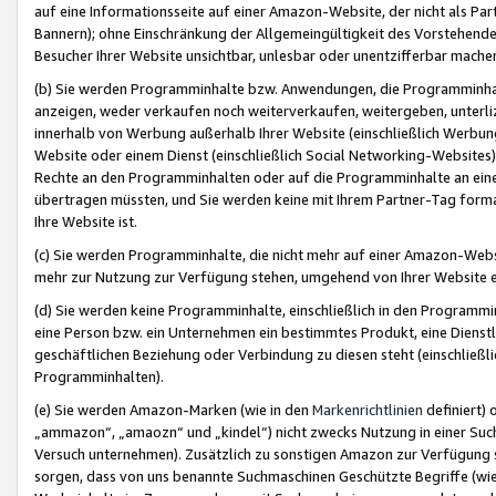
auf eine Informationsseite auf einer Amazon-Website, der nicht als Part
Bannern); ohne Einschränkung der Allgemeingültigkeit des Vorstehende
Besucher Ihrer Website unsichtbar, unlesbar oder unentzifferbar mache
(b) Sie werden Programminhalte bzw. Anwendungen, die Programminhalt
anzeigen, weder verkaufen noch weiterverkaufen, weitergeben, unterli
innerhalb von Werbung außerhalb Ihrer Website (einschließlich Werbun
Website oder einem Dienst (einschließlich Social Networking-Website
Rechte an den Programminhalten oder auf die Programminhalte an eine a
übertragen müssten, und Sie werden keine mit Ihrem Partner-Tag formati
Ihre Website ist.
(c) Sie werden Programminhalte, die nicht mehr auf einer Amazon-Websit
mehr zur Nutzung zur Verfügung stehen, umgehend von Ihrer Website e
(d) Sie werden keine Programminhalte, einschließlich in den Programmin
eine Person bzw. ein Unternehmen ein bestimmtes Produkt, eine Dienstle
geschäftlichen Beziehung oder Verbindung zu diesen steht (einschließli
Programminhalten).
(e) Sie werden Amazon-Marken (wie in den
Markenrichtlinien
definiert) 
„ammazon“, „amaozn“ und „kindel“) nicht zwecks Nutzung in einer Suc
Versuch unternehmen). Zusätzlich zu sonstigen Amazon zur Verfügung 
sorgen, dass von uns benannte Suchmaschinen Geschützte Begriffe (wie 