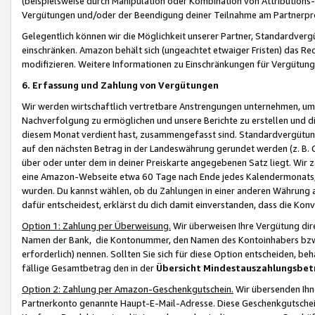
(beispielsweise durch Manipulation oder Kombination von Attributions-
Vergütungen und/oder der Beendigung deiner Teilnahme am Partnerp
Gelegentlich können wir die Möglichkeit unserer Partner, Standardv
einschränken. Amazon behält sich (ungeachtet etwaiger Fristen) das Re
modifizieren. Weitere Informationen zu Einschränkungen für Vergütung
6. Erfassung und Zahlung von Vergütungen
Wir werden wirtschaftlich vertretbare Anstrengungen unternehmen, um 
Nachverfolgung zu ermöglichen und unsere Berichte zu erstellen und di
diesem Monat verdient hast, zusammengefasst sind. Standardvergütung
auf den nächsten Betrag in der Landeswährung gerundet werden (z. B. C
über oder unter dem in deiner Preiskarte angegebenen Satz liegt. Wir
eine Amazon-Webseite etwa 60 Tage nach Ende jedes Kalendermonats, i
wurden. Du kannst wählen, ob du Zahlungen in einer anderen Währung
dafür entscheidest, erklärst du dich damit einverstanden, dass die K
Option 1: Zahlung per Überweisung.
Wir überweisen Ihre Vergütung dir
Namen der Bank, die Kontonummer, den Namen des Kontoinhabers bzw. a
erforderlich) nennen. Sollten Sie sich für diese Option entscheiden, be
fällige Gesamtbetrag den in der
Übersicht Mindestauszahlungsbet
Option 2: Zahlung per Amazon-Geschenkgutschein.
Wir übersenden Ihne
Partnerkonto genannte Haupt-E-Mail-Adresse. Diese Geschenkgutschei