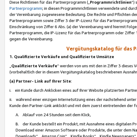
Diese Richtlinien für das Partnerprogramm („
Programmrichtlinien
“)
Partnerprogramm
; in diesen Programmrichtlinien verwendete und durch
der Vereinbarung zugewiesene Bedeutung. Die Rechte und Pflichten de
Partnerprogramm sowie Ziffer 3 der IP-Lizenz für das Partnerprogram
Einschränkung von Ziffer 6 Abs. (a) der Vereinbarung wird hiermit Fol
Partnerprogramm, die IP-Lizenz für das Partnerprogramm oder Ziffer 1
gegen die Vereinbarung.
Vergütungskatalog für das 
1. Qualifizierte Verkäufe und Qualifizierte Umsätze
„
Qualifizierte Verkäufe
“ werden von uns mit den in Ziffer 3 diese
(vorbehaltlich der in diesem Vergütungskatalog beschriebenen Ausnah
(a) Partner- Link auf Ihrer Site
:
i. ein Kunde durch Anklicken eines auf Ihrer Website platzierten Part
ii. während einer einzigen Internetsitzung eines der nachstehend unter (i)
Kunde den Partner-Link anklickt und mit dem zuerst eintretenden der f
A. Ablauf von 24 Stunden seit dem Klick,
B. der Kunde bestellt ein Produkt, mit Ausnahme eines digitalen P
Download einer Amazon Software oder Produkte, die unter dem N
Downloads“, „Amazon Coin“, „Kindle Books“, „Kindle Newspapers“, „