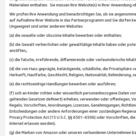
Materialien enthalten. Sie müssen Ihre Website(s) in Ihrer Anwendung ide
Wir prüfen Ihre Anwendung und benachrichtigen Sie, ob sie angenommen
auf Aufnahme Ihrer Website in das Partnerprogramm und Sie dürfen kei
Ungeeignet sind unter anderem Websites:
(a) die sexuelle oder obszöne Inhalte bewerben oder enthalten;
(b) die Gewalt verherrlichen oder gewalttätige Inhalte haben oder pot
anstiften,;
(c) die falsche, irreführende, diffamierende oder verleumderische Inha
(d) die von Hass geprägte, belästigende, schädliche, die Privatsphäre v
Herkunft, Hautfarbe, Geschlecht, Religion, Nationalität, Behinderung, 
(e) die rechtswidrige Handlungen bewerben oder ausführen;
(f) sich an Kinder richten oder wissentlich personenbezogene Daten vo
geltenden Gesetzen definiert) erheben, verwenden oder offenlegen, Vo
Regeln, Vorschriften, Anordnungen, Lizenzen, Genehmigungen, Richtlini
Entscheidungen oder andere Anforderungen einer zuständigen Regierung
Privacy Protection Act (15 U.S.C. §§ 6501-6506) oder Vorschriften, di
Internet erlassen wurden);
(g) die Marken von Amazon oder unseren verbundenen Unternehmen b