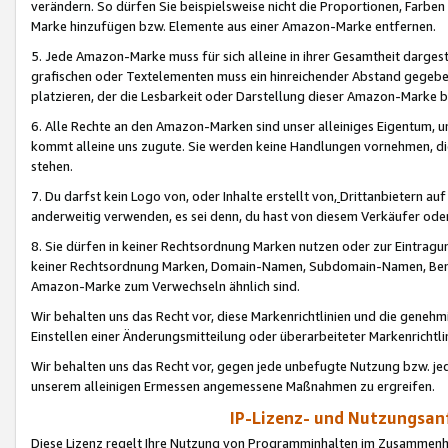
verändern. So dürfen Sie beispielsweise nicht die Proportionen, Farb
Marke hinzufügen bzw. Elemente aus einer Amazon-Marke entfernen.
5. Jede Amazon-Marke muss für sich alleine in ihrer Gesamtheit darge
grafischen oder Textelementen muss ein hinreichender Abstand gegebe
platzieren, der die Lesbarkeit oder Darstellung dieser Amazon-Marke b
6. Alle Rechte an den Amazon-Marken sind unser alleiniges Eigentum, 
kommt alleine uns zugute. Sie werden keine Handlungen vornehmen, 
stehen.
7. Du darfst kein Logo von, oder Inhalte erstellt von,
Drittanbietern au
anderweitig verwenden, es sei denn, du hast von diesem Verkäufer oder
8. Sie dürfen in keiner Rechtsordnung Marken nutzen oder zur Eintragu
keiner Rechtsordnung Marken, Domain-Namen, Subdomain-Namen, Benu
Amazon-Marke zum Verwechseln ähnlich sind.
Wir behalten uns das Recht vor, diese Markenrichtlinien und die gene
Einstellen einer Änderungsmitteilung oder überarbeiteter Markenricht
Wir behalten uns das Recht vor, gegen jede unbefugte Nutzung bzw. jede 
unserem alleinigen Ermessen angemessene Maßnahmen zu ergreifen.
IP-Lizenz- und Nutzungsan
Diese Lizenz regelt Ihre Nutzung von Programminhalten im Zusammen