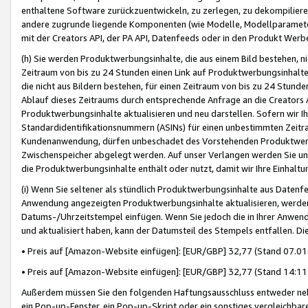
enthaltene Software zurückzuentwickeln, zu zerlegen, zu dekompilier
andere zugrunde liegende Komponenten (wie Modelle, Modellparameter
mit der Creators API, der PA API, Datenfeeds oder in den Produkt Werb
(h) Sie werden Produktwerbungsinhalte, die aus einem Bild bestehen, ni
Zeitraum von bis zu 24 Stunden einen Link auf Produktwerbungsinhalte
die nicht aus Bildern bestehen, für einen Zeitraum von bis zu 24 Stund
Ablauf dieses Zeitraums durch entsprechende Anfrage an die Creators 
Produktwerbungsinhalte aktualisieren und neu darstellen. Sofern wir Ih
Standardidentifikationsnummern (ASINs) für einen unbestimmten Zeitra
Kundenanwendung, dürfen unbeschadet des Vorstehenden Produktwerbu
Zwischenspeicher abgelegt werden. Auf unser Verlangen werden Sie un
die Produktwerbungsinhalte enthält oder nutzt, damit wir Ihre Einhalt
(i) Wenn Sie seltener als stündlich Produktwerbungsinhalte aus Datenfe
Anwendung angezeigten Produktwerbungsinhalte aktualisieren, werden 
Datums-/Uhrzeitstempel einfügen. Wenn Sie jedoch die in Ihrer Anwe
und aktualisiert haben, kann der Datumsteil des Stempels entfallen. Dies
• Preis auf [Amazon-Website einfügen]: [EUR/GBP] 32,77 (Stand 07.01.
• Preis auf [Amazon-Website einfügen]: [EUR/GBP] 32,77 (Stand 14:11 
Außerdem müssen Sie den folgenden Haftungsausschluss entweder neb
ein Pop-up-Fenster, ein Pop-up-Skript oder ein sonstiges vergleichba