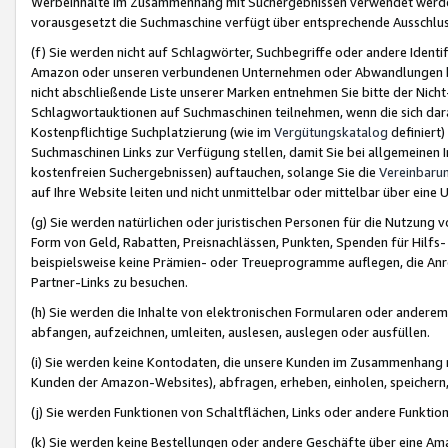
Werbeinhalte im Zusammenhang mit Suchergebnissen verwendet werden,
vorausgesetzt die Suchmaschine verfügt über entsprechende Ausschlu
(f) Sie werden nicht auf Schlagwörter, Suchbegriffe oder andere Ident
Amazon oder unseren verbundenen Unternehmen oder Abwandlungen bzw
nicht abschließende Liste unserer Marken entnehmen Sie bitte der Nich
Schlagwortauktionen auf Suchmaschinen teilnehmen, wenn die sich da
Kostenpflichtige Suchplatzierung (wie im
Vergütungskatalog
definiert
Suchmaschinen Links zur Verfügung stellen, damit Sie bei allgemeinen I
kostenfreien Suchergebnissen) auftauchen, solange Sie die
Vereinbaru
auf Ihre Website leiten und nicht unmittelbar oder mittelbar über eine
(g) Sie werden natürlichen oder juristischen Personen für die Nutzung 
Form von Geld, Rabatten, Preisnachlässen, Punkten, Spenden für Hilfs
beispielsweise keine Prämien- oder Treueprogramme auflegen, die Anrei
Partner-Links zu besuchen.
(h) Sie werden die Inhalte von elektronischen Formularen oder anderem M
abfangen, aufzeichnen, umleiten, auslesen, auslegen oder ausfüllen.
(i) Sie werden keine Kontodaten, die unsere Kunden im Zusammenhang 
Kunden der Amazon-Websites), abfragen, erheben, einholen, speichern,
(j) Sie werden Funktionen von Schaltflächen, Links oder andere Funkti
(k) Sie werden keine Bestellungen oder andere Geschäfte über eine Ama