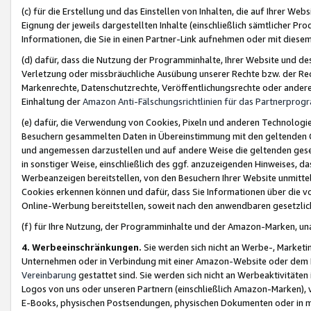
(c) für die Erstellung und das Einstellen von Inhalten, die auf Ihrer We
Eignung der jeweils dargestellten Inhalte (einschließlich sämtlicher 
Informationen, die Sie in einen Partner-Link aufnehmen oder mit diese
(d) dafür, dass die Nutzung der Programminhalte, Ihrer Website und des 
Verletzung oder missbräuchliche Ausübung unserer Rechte bzw. der Recht
Markenrechte, Datenschutzrechte, Veröffentlichungsrechte oder anderer
Einhaltung der
Amazon Anti-Fälschungsrichtlinien für das Partnerpro
(e) dafür, die Verwendung von Cookies, Pixeln und anderen Technologien
Besuchern gesammelten Daten in Übereinstimmung mit den geltenden Ge
und angemessen darzustellen und auf andere Weise die geltenden geset
in sonstiger Weise, einschließlich des ggf. anzuzeigenden Hinweises, d
Werbeanzeigen bereitstellen, von den Besuchern Ihrer Website unmitte
Cookies erkennen können und dafür, dass Sie Informationen über die v
Online-Werbung bereitstellen, soweit nach den anwendbaren gesetzlic
(f) für Ihre Nutzung, der Programminhalte und der Amazon-Marken, u
4. Werbeeinschränkungen.
Sie werden sich nicht an Werbe-, Market
Unternehmen oder in Verbindung mit einer Amazon-Website oder dem Pa
Vereinbarung
gestattet sind. Sie werden sich nicht an Werbeaktivitäten
Logos von uns oder unseren Partnern (einschließlich Amazon-Marken), 
E-Books, physischen Postsendungen, physischen Dokumenten oder in 