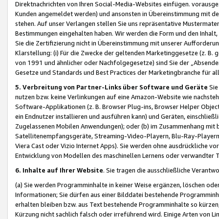
Direktnachrichten von Ihren Social-Media-Websites einfügen. vorausg
Kunden angemeldet werden) und ansonsten in Übereinstimmung mit der
stehen. Auf unser Verlangen stellen Sie uns repräsentative Mustermater
Bestimmungen eingehalten haben. Wir werden die Form und den Inhalt, di
Sie die Zertifizierung nicht in Übereinstimmung mit unserer Aufforderu
Klarstellung: (i) Für die Zwecke der geltenden Marketinggesetze (z. 
von 1991 und ähnlicher oder Nachfolgegesetze) sind Sie der „Absender“ j
Gesetze und Standards und Best Practices der Marketingbranche für 
5. Verbreitung von Partner-Links über Software und Geräte
Sie
nutzen bzw. keine Verlinkungen auf eine Amazon-Website wie nachsteh
Software-Applikationen (z. B. Browser Plug-ins, Browser Helper Objec
ein Endnutzer installieren und ausführen kann) und Geräten, einschlie
Zugelassenen Mobilen Anwendungen); oder (b) im Zusammenhang mit bzw.
Satellitenempfangsgeräte, Streaming-Video-Playern, Blu-Ray-Playern 
Viera Cast oder Vizio Internet Apps). Sie werden ohne ausdrückliche v
Entwicklung von Modellen des maschinellen Lernens oder verwandter 
6. Inhalte auf Ihrer Website
. Sie tragen die ausschließliche Verantwo
(a) Sie werden Programminhalte in keiner Weise ergänzen, löschen oder
Informationen; Sie dürfen aus einer Bilddatei bestehende Programminhal
erhalten bleiben bzw. aus Text bestehende Programminhalte so kürzen, 
Kürzung nicht sachlich falsch oder irreführend wird. Einige Arten von L