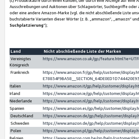
(c) Produktkäufe durch einen Kunden, der durch eine Anzeige auf eine 
Ausschreibungen und Auktionen über Schlagwörter, Suchbegriffe oder 
oder eine andere Amazon-Marke (vgl. die nicht abschließende Liste un
buchstabierte Varianten dieser Wörter (z. B. „ammazon“, „amaozn“ und „
Suchplatzierung
”);
Land
Nicht abschließende Liste der Marken
Vereinigtes
https://www.amazon.co.uk/gp/feature.html?ie=U
Königreich
Frankreich
https://www.amazon.fr/gp/help/customer/displa
E78834F9BA58__SECTION_64DE0ED1D744420E9
Italien
https://www.amazon.it/gp/help/customer/display
Irland
https://www.amazon.ie/gp/help/customer/displa
Niederlande
https://www.amazon.nl/gp/help/customer/display
Spanien
https://www.amazon.es/gp/help/customer/display
Deutschland
https://www.amazon.de/gp/help/customer/displa
Schweden
https://www.amazon.de/gp/help/customer/displa
Polen
https://www.amazon.pl/gp/help/customer/display
Belgien
https://www.amazon.com.be/gp/help/customer/d