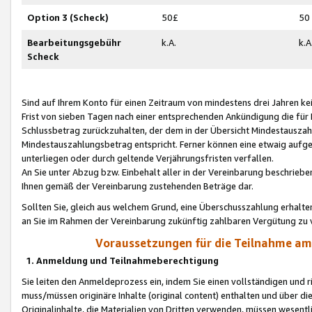
Option 3 (Scheck)
50£
50
Bearbeitungsgebühr
k.A.
k.A
Scheck
Sind auf Ihrem Konto für einen Zeitraum von mindestens drei Jahren kein
Frist von sieben Tagen nach einer entsprechenden Ankündigung die für
Schlussbetrag zurückzuhalten, der dem in der Übersicht Mindestausz
Mindestauszahlungsbetrag entspricht. Ferner können eine etwaig aufg
unterliegen oder durch geltende Verjährungsfristen verfallen.
An Sie unter Abzug bzw. Einbehalt aller in der Vereinbarung beschrieb
Ihnen gemäß der Vereinbarung zustehenden Beträge dar.
Sollten Sie, gleich aus welchem Grund, eine Überschusszahlung erhalte
an Sie im Rahmen der Vereinbarung zukünftig zahlbaren Vergütung zu 
Voraussetzungen für die Teilnahme a
1. Anmeldung und Teilnahmeberechtigung
Sie leiten den Anmeldeprozess ein, indem Sie einen vollständigen und 
muss/müssen originäre Inhalte (original content) enthalten und über d
Originalinhalte, die Materialien von Dritten verwenden, müssen wese