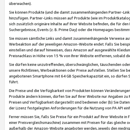
überwachen).
Sie können Produkte (und die damit zusammenhängenden Partner-Links)
hinzufügen. Partner-Links müssen auf Produkte (wie im Produktkatalog de
sich zusätzlich originäre Inhalte auf Ihrer Website befinden, die für 
Suchergebnisse, Events (z. B. Prime Day) oder die Homepages bestimmte
Sie müssen sämtliche Links und damit zusammenhängende Verweise auf z
Werbeaktion auf der jeweiligen Amazon-Website endet. Falls Sie beisp
einstellen und darauf hinweisen, dass Amazon auf ausgewählte Kleidun
Preisnachlass in Höhe von 15 % von Ihrer Website entfernen, sobald di
Sie dürfen keine unzutreffenden, überschwänglichen, täuschenden od
unsere Richtlinien, Werbeaktionen oder Preise aufstellen. Stellen Sie 
angebotenen Smartphone mit 64 GB Speicherkapazität ein, so dürfen S
führt.
Die Preise und die Verfügbarkeit von Produkten können Veränderungen 
Produkte ändern können, dürfen Sie auf Ihrer Website nur Angaben zu P
Preisen und Verfügbarkeit dargestellt sind bedienen oder (b) Sie Daten
der Lizenz festgelegten Anforderungen für die Nutzung von PA API einh
Ferner müssen Sie, falls Sie Preise für ein Produkt auf Ihrer Website in 
einer Preisvergleichsmaschine) zusammen mit Preisen für das gleiche o
außerhalb der Amazon-Website angeboten werden, jeweils den niedrigst