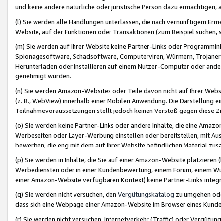
und keine andere natürliche oder juristische Person dazu ermächtigen, a
(l) Sie werden alle Handlungen unterlassen, die nach vernünftigem Erme
Website, auf der Funktionen oder Transaktionen (zum Beispiel suchen, s
(m) Sie werden auf Ihrer Website keine Partner-Links oder Programmin
Spionagesoftware, Schadsoftware, Computerviren, Würmern, Trojaner
Herunterladen oder Installieren auf einem Nutzer-Computer oder ande
genehmigt wurden.
(n) Sie werden Amazon-Websites oder Teile davon nicht auf Ihrer Websi
(z. B., WebView) innerhalb einer Mobilen Anwendung. Die Darstellung ein
Teilnahmevoraussetzungen stellt jedoch keinen Verstoß gegen diese Zif
(o) Sie werden keine Partner-Links oder andere Inhalte, die eine Am
Werbeseiten oder Layer-Werbung einstellen oder bereitstellen, mit Au
bewerben, die eng mit dem auf Ihrer Website befindlichen Material z
(p) Sie werden in Inhalte, die Sie auf einer Amazon-Website platzier
Werbediensten oder in einer Kundenbewertung, einem Forum, einem Wun
einer Amazon-Website verfügbaren Kontext) keine Partner-Links integr
(q) Sie werden nicht versuchen, den
Vergütungskatalog
zu umgehen oder
dass sich eine Webpage einer Amazon-Website im Browser eines Kunden 
(r) Sie werden nicht versuchen, Internetverkehr (Traffic) oder Vergü