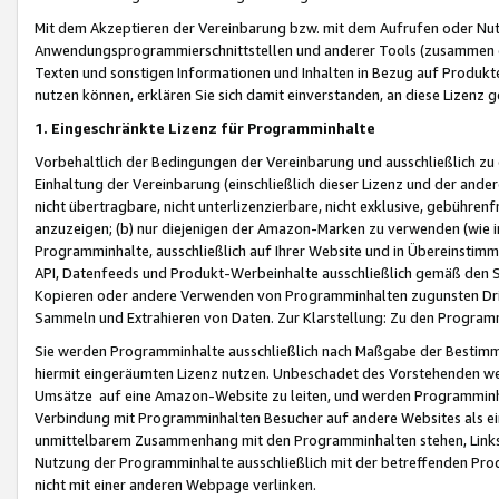
Mit dem Akzeptieren der Vereinbarung bzw. mit dem Aufrufen oder Nutz
Anwendungsprogrammierschnittstellen und anderer Tools (zusammen die
Texten und sonstigen Informationen und Inhalten in Bezug auf Produkte
nutzen können, erklären Sie sich damit einverstanden, an diese Lizenz 
1. Eingeschränkte Lizenz für Programminhalte
Vorbehaltlich der Bedingungen der Vereinbarung und ausschließlich z
Einhaltung der Vereinbarung (einschließlich dieser Lizenz und der ande
nicht übertragbare, nicht unterlizenzierbare, nicht exklusive, gebühren
anzuzeigen; (b) nur diejenigen der Amazon-Marken zu verwenden (wie in 
Programminhalte, ausschließlich auf Ihrer Website und in Übereinstimmu
API, Datenfeeds und Produkt-Werbeinhalte ausschließlich gemäß den Spe
Kopieren oder andere Verwenden von Programminhalten zugunsten Dri
Sammeln und Extrahieren von Daten. Zur Klarstellung: Zu den Program
Sie werden Programminhalte ausschließlich nach Maßgabe der Besti
hiermit eingeräumten Lizenz nutzen. Unbeschadet des Vorstehenden we
Umsätze auf eine Amazon-Website zu leiten, und werden Programminhal
Verbindung mit Programminhalten Besucher auf andere Websites als ein
unmittelbarem Zusammenhang mit den Programminhalten stehen, Links z
Nutzung der Programminhalte ausschließlich mit der betreffenden Pr
nicht mit einer anderen Webpage verlinken.