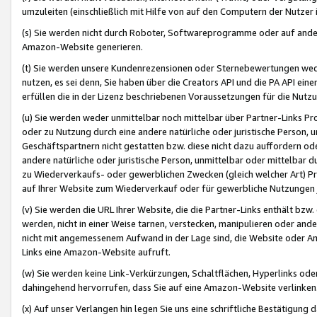
umzuleiten (einschließlich mit Hilfe von auf den Computern der Nutzer i
(s) Sie werden nicht durch Roboter, Softwareprogramme oder auf andere
Amazon-Website generieren.
(t) Sie werden unsere Kundenrezensionen oder Sternebewertungen wed
nutzen, es sei denn, Sie haben über die Creators API und die PA API e
erfüllen die in der Lizenz beschriebenen Voraussetzungen für die Nutzu
(u) Sie werden weder unmittelbar noch mittelbar über Partner-Links P
oder zu Nutzung durch eine andere natürliche oder juristische Person,
Geschäftspartnern nicht gestatten bzw. diese nicht dazu auffordern od
andere natürliche oder juristische Person, unmittelbar oder mittelbar
zu Wiederverkaufs- oder gewerblichen Zwecken (gleich welcher Art) 
auf Ihrer Website zum Wiederverkauf oder für gewerbliche Nutzungen 
(v) Sie werden die URL Ihrer Website, die die Partner-Links enthält b
werden, nicht in einer Weise tarnen, verstecken, manipulieren oder and
nicht mit angemessenem Aufwand in der Lage sind, die Website oder A
Links eine Amazon-Website aufruft.
(w) Sie werden keine Link-Verkürzungen, Schaltflächen, Hyperlinks ode
dahingehend hervorrufen, dass Sie auf eine Amazon-Website verlinken
(x) Auf unser Verlangen hin legen Sie uns eine schriftliche Bestätigung