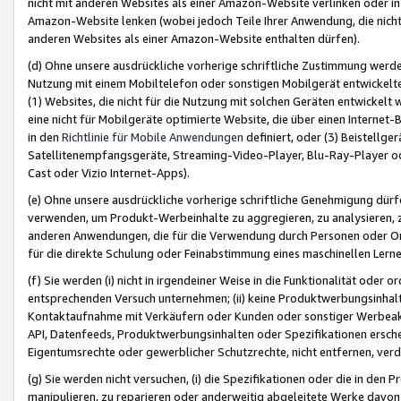
nicht mit anderen Websites als einer Amazon-Website verlinken oder i
Amazon-Website lenken (wobei jedoch Teile Ihrer Anwendung, die nich
anderen Websites als einer Amazon-Website enthalten dürfen).
(d) Ohne unsere ausdrückliche vorherige schriftliche Zustimmung werd
Nutzung mit einem Mobiltelefon oder sonstigen Mobilgerät entwickelt
(1) Websites, die nicht für die Nutzung mit solchen Geräten entwickelt
eine nicht für Mobilgeräte optimierte Website, die über einen Interne
in den
Richtlinie für Mobile Anwendungen
definiert, oder (3) Beistellge
Satellitenempfangsgeräte, Streaming-Video-Player, Blu-Ray-Player ode
Cast oder Vizio Internet-Apps).
(e) Ohne unsere ausdrückliche vorherige schriftliche Genehmigung dürfe
verwenden, um Produkt-Werbeinhalte zu aggregieren, zu analysieren, 
anderen Anwendungen, die für die Verwendung durch Personen oder Or
für die direkte Schulung oder Feinabstimmung eines maschinellen Lern
(f) Sie werden (i) nicht in irgendeiner Weise in die Funktionalität ode
entsprechenden Versuch unternehmen; (ii) keine Produktwerbungsinha
Kontaktaufnahme mit Verkäufern oder Kunden oder sonstiger Werbeaktiv
API, Datenfeeds, Produktwerbungsinhalten oder Spezifikationen erschei
Eigentumsrechte oder gewerblicher Schutzrechte, nicht entfernen, verd
(g) Sie werden nicht versuchen, (i) die Spezifikationen oder die in de
manipulieren, zu reparieren oder anderweitig abgeleitete Werke davon z