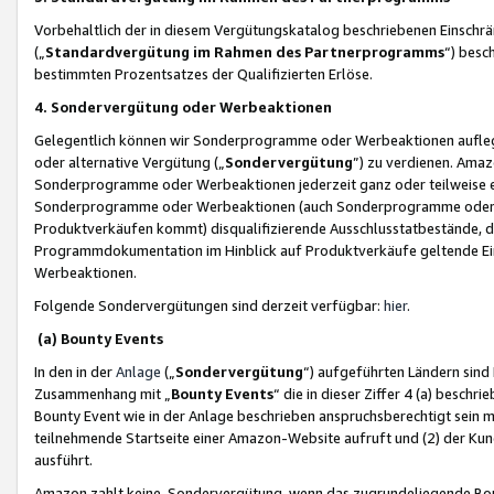
Vorbehaltlich der in diesem Vergütungskatalog beschriebenen Einschr
(„
Standardvergütung im Rahmen des Partnerprogramms
“) besc
bestimmten Prozentsatzes der Qualifizierten Erlöse.
4. Sondervergütung oder Werbeaktionen
Gelegentlich können wir Sonderprogramme oder Werbeaktionen auflegen,
oder alternative Vergütung („
Sondervergütung
”) zu verdienen. Amazo
Sonderprogramme oder Werbeaktionen jederzeit ganz oder teilweise einz
Sonderprogramme oder Werbeaktionen (auch Sonderprogramme oder We
Produktverkäufen kommt) disqualifizierende Ausschlusstatbestände, di
Programmdokumentation im Hinblick auf Produktverkäufe geltende E
Werbeaktionen.
Folgende Sondervergütungen sind derzeit verfügbar:
hier
.
(a) Bounty Events
In den in der
Anlage
(„
Sondervergütung
“) aufgeführten Ländern sind
Zusammenhang mit „
Bounty Events
“ die in dieser Ziffer 4 (a) besch
Bounty Event wie in der Anlage beschrieben anspruchsberechtigt sein mu
teilnehmende Startseite einer Amazon-Website aufruft und (2) der Kun
ausführt.
Amazon zahlt keine Sondervergütung, wenn das zugrundeliegende Boun