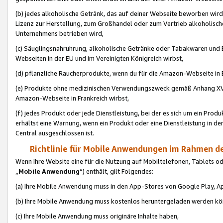
(b) jedes alkoholische Getränk, das auf deiner Webseite beworben wird
Lizenz zur Herstellung, zum Großhandel oder zum Vertrieb alkoholisch
Unternehmens betrieben wird,
(c) Säuglingsnahruhrung, alkoholische Getränke oder Tabakwaren und E
Webseiten in der EU und im Vereinigten Königreich wirbst,
(d) pflanzliche Raucherprodukte, wenn du für die Amazon-Webseite in B
(e) Produkte ohne medizinischen Verwendungszweck gemäß Anhang XVI 
Amazon-Webseite in Frankreich wirbst,
(f) jedes Produkt oder jede Dienstleistung, bei der es sich um ein Prod
erhältst eine Warnung, wenn ein Produkt oder eine Dienstleistung in de
Central ausgeschlossen ist.
Richtlinie für Mobile Anwendungen im Rahmen de
Wenn Ihre Website eine für die Nutzung auf Mobiltelefonen, Tablets 
„
Mobile Anwendung
“) enthält, gilt Folgendes:
(a) Ihre Mobile Anwendung muss in den App-Stores von Google Play, A
(b) Ihre Mobile Anwendung muss kostenlos heruntergeladen werden könn
(c) Ihre Mobile Anwendung muss originäre Inhalte haben,