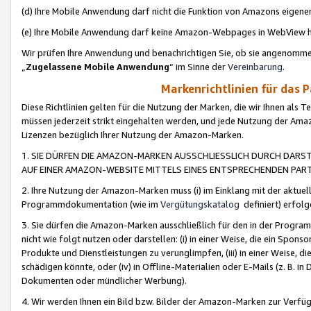
(d) Ihre Mobile Anwendung darf nicht die Funktion von Amazons eige
(e) Ihre Mobile Anwendung darf keine Amazon-Webpages in WebView 
Wir prüfen Ihre Anwendung und benachrichtigen Sie, ob sie angenomm
„
Zugelassene Mobile Anwendung
“ im Sinne der
Vereinbarung
.
Markenrichtlinien für das 
Diese Richtlinien gelten für die Nutzung der Marken, die wir Ihnen als 
müssen jederzeit strikt eingehalten werden, und jede Nutzung der Ama
Lizenzen bezüglich Ihrer Nutzung der Amazon-Marken.
1. SIE DÜRFEN DIE AMAZON-MARKEN AUSSCHLIESSLICH DURCH DARS
AUF EINER AMAZON-WEBSITE MITTELS EINES ENTSPRECHENDEN PART
2. Ihre Nutzung der Amazon-Marken muss (i) im Einklang mit der aktuells
Programmdokumentation (wie im
Vergütungskatalog
definiert) erfolg
3. Sie dürfen die Amazon-Marken ausschließlich für den in der Progr
nicht wie folgt nutzen oder darstellen: (i) in einer Weise, die ein Spo
Produkte und Dienstleistungen zu verunglimpfen, (iii) in einer Weise
schädigen könnte, oder (iv) in Offline-Materialien oder E-Mails (z. B.
Dokumenten oder mündlicher Werbung).
4. Wir werden Ihnen ein Bild bzw. Bilder der Amazon-Marken zur Verfüg