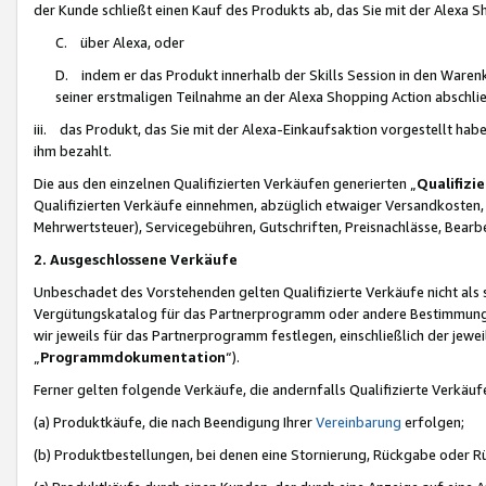
der Kunde schließt einen Kauf des Produkts ab, das Sie mit der Alexa 
C. über Alexa, oder
D. indem er das Produkt innerhalb der Skills Session in den Waren
seiner erstmaligen Teilnahme an der Alexa Shopping Action abschlie
iii. das Produkt, das Sie mit der Alexa-Einkaufsaktion vorgestellt ha
ihm bezahlt.
Die aus den einzelnen Qualifizierten Verkäufen generierten „
Qualifizi
Qualifizierten Verkäufe einnehmen, abzüglich etwaiger Versandkosten
Mehrwertsteuer), Servicegebühren, Gutschriften, Preisnachlässe, Bear
2. Ausgeschlossene Verkäufe
Unbeschadet des Vorstehenden gelten Qualifizierte Verkäufe nicht als
Vergütungskatalog für das Partnerprogramm oder andere Bestimmungen,
wir jeweils für das Partnerprogramm festlegen, einschließlich der jewe
„
Programmdokumentation
“).
Ferner gelten folgende Verkäufe, die andernfalls Qualifizierte Verkä
(a) Produktkäufe, die nach Beendigung Ihrer
Vereinbarung
erfolgen;
(b) Produktbestellungen, bei denen eine Stornierung, Rückgabe oder R