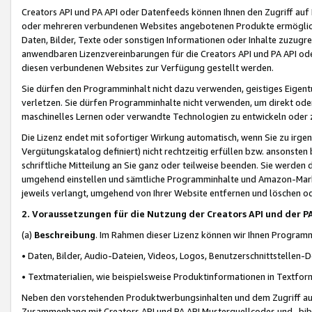
Creators API und PA API oder Datenfeeds können Ihnen den Zugriff auf D
oder mehreren verbundenen Websites angebotenen Produkte ermögliche
Daten, Bilder, Texte oder sonstigen Informationen oder Inhalte zuzugre
anwendbaren Lizenzvereinbarungen für die Creators API und PA API od
diesen verbundenen Websites zur Verfügung gestellt werden.
Sie dürfen den Programminhalt nicht dazu verwenden, geistiges Eigent
verletzen. Sie dürfen Programminhalte nicht verwenden, um direkt ode
maschinelles Lernen oder verwandte Technologien zu entwickeln oder zu
Die Lizenz endet mit sofortiger Wirkung automatisch, wenn Sie zu irg
Vergütungskatalog definiert) nicht rechtzeitig erfüllen bzw. ansonsten
schriftliche Mitteilung an Sie ganz oder teilweise beenden. Sie werden
umgehend einstellen und sämtliche Programminhalte und Amazon-Marke
jeweils verlangt, umgehend von Ihrer Website entfernen und löschen od
2. Voraussetzungen für die Nutzung der Creators API und der P
(a)
Beschreibung
. Im Rahmen dieser Lizenz können wir Ihnen Programmi
• Daten, Bilder, Audio-Dateien, Videos, Logos, Benutzerschnittstellen-
• Textmaterialien, wie beispielsweise Produktinformationen in Textfor
Neben den vorstehenden Produktwerbungsinhalten und dem Zugriff auf 
Zusammenhang mit Creators API und PA API Musterquellcodes und -bibli