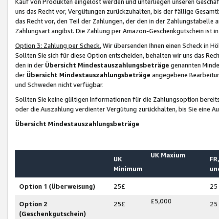
Kauf von Produkten eingelöst werden und unterliegen unseren Geschäf
uns das Recht vor, Vergütungen zurückzuhalten, bis der fällige Gesamt
das Recht vor, den Teil der Zahlungen, der den in der Zahlungstabelle 
Zahlungsart angibst. Die Zahlung per Amazon-Geschenkgutschein ist in
Option 3: Zahlung per Scheck.
Wir übersenden Ihnen einen Scheck in Höh
Sollten Sie sich für diese Option entscheiden, behalten wir uns das Rec
den in der
Übersicht Mindestauszahlungsbeträge
genannten Mindest
der
Übersicht Mindestauszahlungsbeträge
angegebene Bearbeitung
und Schweden nicht verfügbar.
Sollten Sie keine gültigen Informationen für die Zahlungsoption bereit
oder die Auszahlung verdienter Vergütung zurückhalten, bis Sie eine A
Übersicht Mindestauszahlungsbeträge
UK Maxium
UK
FR,
Minimum
un
Option 1 (Überweisung)
25£
25
£5,000
Option 2
25£
25
(Geschenkgutschein)