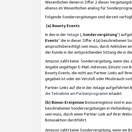
Wesentlichen denen in Ziffer 2 dieses Vergütung
ebenso im Wesentlichen analog für Sonderprogr
Folgende Sondervergütungen sind derzeit verfüg
(a) Bounty Events
In den in der
Anlage
(„
Sondervergütung
“) aufge
Events
“ die in dieser Ziffer 4 (a) beschriebenen 
anspruchsberechtigt sein muss, durch Anklicken ei
der Kunde in der entsprechenden Sitzung die in d
Amazon zahlt keine Sondervergütung, wenn das z
Angabe ungültiger E-Mail-Adressen, Einsatz von B
Bounty Events, die nicht aus Partner-Links auf Ihre
gegeben ist oder ein Verstoß oder Missbrauch vorl
Partner-Links auf die in der Anlage aufgeführte
die Teilnahme am Partnerprogramm
erlaubt.
(b) Bonus-Ereignisse
Bonusereignisse sind in au
beschriebenen Sondervergütungen in Verbindung m
sein muss, durch einen Partner-Link auf Ihrer We
Bonusaktion durchführt.
Amazon zahlt keine Sondervergütung, wenn ein Bon