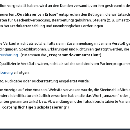
ktion vorgestellt haben, wird an den Kunden versandt, von ihm gestreamt od
erierten „
Qualifizierten Erlöse
“ entsprechen den Beträgen, die wir tatsäch
sten für Geschenkverpackung, Bearbeitungsgebühren, Steuern (z. B. Umsatz-
en bei Kreditkartenzahlung und uneinbringlicher Forderungen.
e Verkäufe nicht als solche, falls sie im Zusammenhang mit einem Verstoß 
ungen, Spezifikationen, Erklärungen und Richtlinien getätigt werden, die 
reinbarung
(zusammen die „
Programmdokumentation
“).
 Qualifizierte Verkäufe wären, nicht als solche und sind vom Partnerprogra
nbarung
erfolgen;
ung, Rückgabe oder Rückerstattung eingeleitet wurde;
ine Anzeige auf eine Amazon-Website verwiesen wurde, die Sieeinschließlich
ndere Identifikatoren käuflich erworben haben,die das Wort „amazon“ oder 
e unten genannten Links) bzw. Abwandlungen oder falsch buchstabierte Varia
e Kostenpflichtige Suchplatzierung
”);