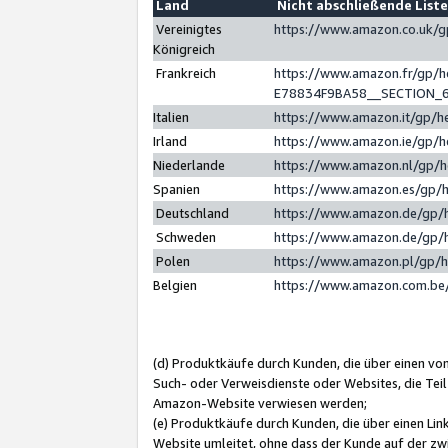
Land
Nicht abschließende List
Vereinigtes
https://www.amazon.co.uk/
Königreich
Frankreich
https://www.amazon.fr/gp/
E78834F9BA58__SECTION_
Italien
https://www.amazon.it/gp/h
Irland
https://www.amazon.ie/gp/
Niederlande
https://www.amazon.nl/gp/
Spanien
https://www.amazon.es/gp/
Deutschland
https://www.amazon.de/gp/
Schweden
https://www.amazon.de/gp/
Polen
https://www.amazon.pl/gp/
Belgien
https://www.amazon.com.be
(d) Produktkäufe durch Kunden, die über einen vo
Such- oder Verweisdienste oder Websites, die Teil
Amazon-Website verwiesen werden;
(e) Produktkäufe durch Kunden, die über einen Li
Website umleitet, ohne dass der Kunde auf der zw