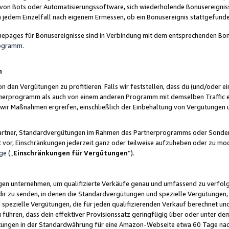
 von Bots oder Automatisierungssoftware, sich wiederholende Bonusereignisse
n jedem Einzelfall nach eigenem Ermessen, ob ein Bonusereignis stattgefund
epages für Bonusereignisse sind in Verbindung mit dem entsprechenden Bonu
rogramm
.
n
den Vergütungen zu profitieren. Falls wir feststellen, dass du (und/oder ein
erprogramm als auch von einem anderen Programm mit demselben Traffic ei
n wir Maßnahmen ergreifen, einschließlich der Einbehaltung von Vergütunge
r Partner, Standardvergütungen im Rahmen des Partnerprogramms oder Sonde
ht vor, Einschränkungen jederzeit ganz oder teilweise aufzuheben oder zu mod
ge
(„
Einschränkungen für Vergütungen
“).
ngen unternehmen, um qualifizierte Verkäufe genau und umfassend zu verfol
dir zu senden, in denen die Standardvergütungen und spezielle Vergütungen, 
pezielle Vergütungen, die für jeden qualifizierenden Verkauf berechnet un
 führen, dass dein effektiver Provisionssatz geringfügig über oder unter dem
ungen in der Standardwährung für eine Amazon-Webseite etwa 60 Tage nach