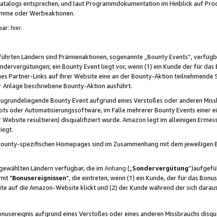
skatalogs entsprechen, und laut Programmdokumentation im Hinblick auf Pr
amme oder Werbeaktionen.
bar:
hier
.
führten Ländern sind Prämienaktionen, sogenannte „Bounty Events“, verfügb
Sondervergütungen; ein Bounty Event liegt vor, wenn (1) ein Kunde der für da
nes Partner-Links auf Ihrer Website eine an der Bounty-Aktion teilnehmende 
er Anlage beschriebene Bounty-Aktion ausführt.
ugrundeliegende Bounty Event aufgrund eines Verstoßes oder anderen Miss
ots oder Automatisierungssoftware, im Falle mehrerer Bounty Events einer e
r Website resultieren) disqualifiziert wurde. Amazon legt im alleinigen Ermess
iegt.
n Bounty-spezifischen Homepages sind im Zusammenhang mit dem jeweiligen
sgewählten Ländern verfügbar, die im
Anhang
(„
Sondervergütung
“)aufgefüh
it "
Bonusereignissen
", die eintreten, wenn (1) ein Kunde, der für das Bon
bsite auf die Amazon-Website klickt und (2) der Kunde während der sich dar
usereignis aufgrund eines Verstoßes oder eines anderen Missbrauchs disqua