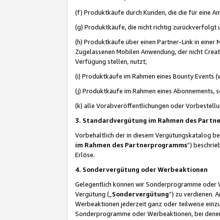
(f) Produktkäufe durch Kunden, die die für eine
(g) Produktkäufe, die nicht richtig zurückverfolg
(h) Produktkäufe über einen Partner-Link in einer
Zugelassenen Mobilen Anwendung, der nicht Creator
Verfügung stellen, nutzt;
(i) Produktkäufe im Rahmen eines Bounty Events (w
(j) Produktkäufe im Rahmen eines Abonnements, so
(k) alle Vorabveröffentlichungen oder Vorbestellu
3. Standardvergütung im Rahmen des Part
Vorbehaltlich der in diesem Vergütungskatalog b
im Rahmen des Partnerprogramms
“) beschri
Erlöse.
4. Sondervergütung oder Werbeaktionen
Gelegentlich können wir Sonderprogramme oder Wer
Vergütung („
Sondervergütung
”) zu verdienen. 
Werbeaktionen jederzeit ganz oder teilweise einz
Sonderprogramme oder Werbeaktionen, bei denen e