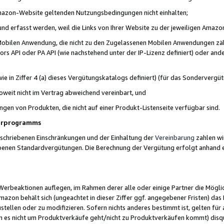
 Amazon-Website geltenden Nutzungsbedingungen nicht einhalten;
t und erfasst werden, weil die Links von Ihrer Website zu der jeweiligen Am
 Mobilen Anwendung, die nicht zu den Zugelassenen Mobilen Anwendungen zählt
s API oder PA API (wie nachstehend unter der IP-Lizenz definiert) oder ander
ie in Ziffer 4 (a) dieses Vergütungskatalogs definiert) (für das Sonderverg
weit nicht im Vertrag abweichend vereinbart, und
ngen von Produkten, die nicht auf einer Produkt-Listenseite verfügbar sind.
nerprogramms
eschriebenen Einschränkungen und der Einhaltung der
Vereinbarung
zahlen wir
ebenen Standardvergütungen. Die Berechnung der Vergütung erfolgt anhand e
beaktionen auflegen, im Rahmen derer alle oder einige Partner die Möglichk
Amazon behält sich (ungeachtet in dieser Ziffer ggf. angegebener Fristen) d
ustellen oder zu modifizieren. Sofern nichts anderes bestimmt ist, gelten 
s nicht um Produktverkäufe geht/nicht zu Produktverkäufen kommt) disqua