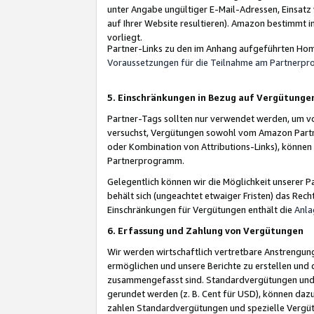
unter Angabe ungültiger E-Mail-Adressen, Einsatz
auf Ihrer Website resultieren). Amazon bestimmt i
vorliegt.
Partner-Links zu den im Anhang aufgeführten Hom
Voraussetzungen für die Teilnahme am Partnerp
5. Einschränkungen in Bezug auf Vergütunge
Partner-Tags sollten nur verwendet werden, um von 
versuchst, Vergütungen sowohl vom Amazon Partn
oder Kombination von Attributions-Links), könne
Partnerprogramm.
Gelegentlich können wir die Möglichkeit unsere
behält sich (ungeachtet etwaiger Fristen) das Rec
Einschränkungen für Vergütungen enthält die
Anla
6. Erfassung und Zahlung von Vergütungen
Wir werden wirtschaftlich vertretbare Anstrengu
ermöglichen und unsere Berichte zu erstellen und 
zusammengefasst sind. Standardvergütungen und s
gerundet werden (z. B. Cent für USD), können dazu
zahlen Standardvergütungen und spezielle Vergüt