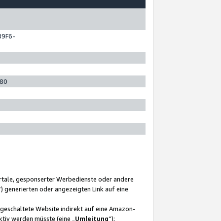
89F6-
280
ortale, gesponserter Werbedienste oder andere
“) generierten oder angezeigten Link auf eine
ngeschaltete Website indirekt auf eine Amazon-
ktiv werden müsste (eine „
Umleitung
“);