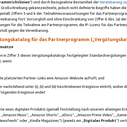
rammrichtlinien
“) sind durch Bezugnahme Bestandteil der
Vereinbarung z
Großschreibung gekennzeichnete, jedoch nicht definierte Begriffe haben die
 gemäß Ziffern 3 und 6 der Teilnahmevoraussetzungen für das Partnerprogram
nbarung fort. Vorsorglich und ohne Einschränkung von Ziffer 6 Abs. (a) der
ungen für die Teilnahme am Partnerprogramm, die IP-Lizenz für das Partner
rstoß gegen die Vereinbarung.
ungskatalog für das Partnerprogramm („Vergütungska
 Umsätze
n in Ziffer 3 dieses Vergütungskatalogs festgelegten Standardvergütungen v
r, wenn:
ite platzierten Partner-Links eine Amazon-Website aufruft; und
r nachstehend unter (i), (ii) und (iii) beschriebenen Ereignisse eintritt, wobe
 folgenden Ereignisse endet:
hme eines digitalen Produkts (gemäß Feststellung nach unserem alleinigen 
 „Amazon Music“, „Amazon Shorts“, „eDocs“, „Amazon Prime Video“, „Game
Newsfeeds“ oder „Kindle Magazines“) (jeweils ein „
Digitales Produkt
“) ver