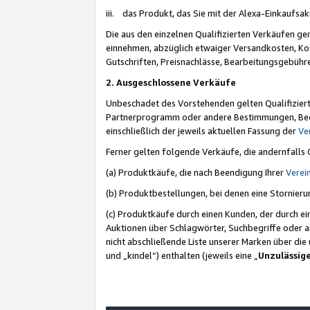
iii. das Produkt, das Sie mit der Alexa-Einkaufsa
Die aus den einzelnen Qualifizierten Verkäufen gen
einnehmen, abzüglich etwaiger Versandkosten, Ko
Gutschriften, Preisnachlässe, Bearbeitungsgebühr
2. Ausgeschlossene Verkäufe
Unbeschadet des Vorstehenden gelten Qualifiziert
Partnerprogramm oder andere Bestimmungen, Beding
einschließlich der jeweils aktuellen Fassung der
Ve
Ferner gelten folgende Verkäufe, die andernfalls
(a) Produktkäufe, die nach Beendigung Ihrer
Verei
(b) Produktbestellungen, bei denen eine Stornier
(c) Produktkäufe durch einen Kunden, der durch e
Auktionen über Schlagwörter, Suchbegriffe oder a
nicht abschließende Liste unserer Marken über di
und „kindel“) enthalten (jeweils eine „
Unzulässig