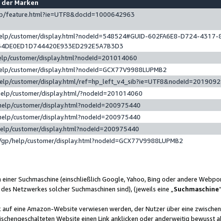
e der Marken
gp/feature.html?ie=UTF8&docId=1000642963
help/customer/display.html?nodeId=548524#GUID-602FA6E8-D724-4317-
64DE0ED1D744420E933ED292E5A7B3D3
elp/customer/display.html?nodeId=201014060
help/customer/display.html?nodeId=GCX77V9988LUPMB2
help/customer/display.html/ref=hp_left_v4_sib?ie=UTF8&nodeId=201909
help/customer/display.html/?nodeId=201014060
help/customer/display.html?nodeId=200975440
help/customer/display.html?nodeId=200975440
help/customer/display.html?nodeId=200975440
/gp/help/customer/display.html?nodeId=GCX77V9988LUPMB2
n einer Suchmaschine (einschließlich Google, Yahoo, Bing oder andere Webp
 des Netzwerkes solcher Suchmaschinen sind), (jeweils eine „
Suchmaschine
nk auf eine Amazon-Website verwiesen werden, der Nutzer über eine zwische
ischengeschalteten Website einen Link anklicken oder anderweitig bewusst a