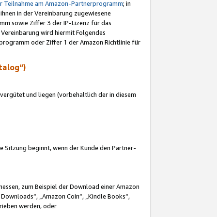
ur Teilnahme am Amazon-Partnerprogramm
; in
 ihnen in der Vereinbarung zugewiesene
m sowie Ziffer 3 der IP-Lizenz für das
 Vereinbarung wird hiermit Folgendes
programm oder Ziffer 1 der Amazon Richtlinie für
talog“)
ergütet und liegen (vorbehaltlich der in diesem
i die Sitzung beginnt, wenn der Kunde den Partner-
Ermessen, zum Beispiel der Download einer Amazon
 Downloads“, „Amazon Coin“, „Kindle Books“,
trieben werden, oder