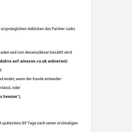
 ursprünglichen Anklicken des Partner-Links
laden und von diesem/dieser bezahlt wird
rodukte auf amazon.co.uk anbieten):
d
 und endet, wenn der Kunde entweder:
erlässt, oder
ls Session
“),
t spätestens 89 Tage nach seiner erstmaligen