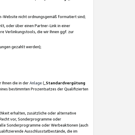
azon-Website nicht ordnungsgemäß formatiert sind;
, oder über einen Partner-Link in einer
e Verlinkungstools, die wir Ihnen ggf. zur
ütungen gezahlt werden);
 Ihnen die in der
Anlage
(„
Standardvergütung
ines bestimmten Prozentsatzes der Qualifizierten
eit erhalten, zusätzliche oder alternative
as Recht vor, Sonderprogramme oder
für alle Sonderprogramme oder Werbeaktionen (auch
lifizierende Ausschlusstatbestände, die im