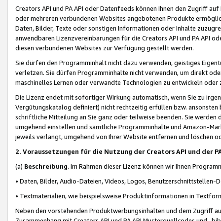
Creators API und PA API oder Datenfeeds können Ihnen den Zugriff auf D
oder mehreren verbundenen Websites angebotenen Produkte ermögliche
Daten, Bilder, Texte oder sonstigen Informationen oder Inhalte zuzugre
anwendbaren Lizenzvereinbarungen für die Creators API und PA API od
diesen verbundenen Websites zur Verfügung gestellt werden.
Sie dürfen den Programminhalt nicht dazu verwenden, geistiges Eigent
verletzen. Sie dürfen Programminhalte nicht verwenden, um direkt ode
maschinelles Lernen oder verwandte Technologien zu entwickeln oder zu
Die Lizenz endet mit sofortiger Wirkung automatisch, wenn Sie zu irg
Vergütungskatalog definiert) nicht rechtzeitig erfüllen bzw. ansonsten
schriftliche Mitteilung an Sie ganz oder teilweise beenden. Sie werden
umgehend einstellen und sämtliche Programminhalte und Amazon-Marke
jeweils verlangt, umgehend von Ihrer Website entfernen und löschen od
2. Voraussetzungen für die Nutzung der Creators API und der P
(a)
Beschreibung
. Im Rahmen dieser Lizenz können wir Ihnen Programmi
• Daten, Bilder, Audio-Dateien, Videos, Logos, Benutzerschnittstellen-
• Textmaterialien, wie beispielsweise Produktinformationen in Textfor
Neben den vorstehenden Produktwerbungsinhalten und dem Zugriff auf 
Zusammenhang mit Creators API und PA API Musterquellcodes und -bibli