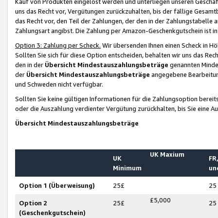
Kauf von Produkten eingelöst werden und unterliegen unseren Geschäf
uns das Recht vor, Vergütungen zurückzuhalten, bis der fällige Gesamt
das Recht vor, den Teil der Zahlungen, der den in der Zahlungstabelle 
Zahlungsart angibst. Die Zahlung per Amazon-Geschenkgutschein ist in
Option 3: Zahlung per Scheck.
Wir übersenden Ihnen einen Scheck in Höh
Sollten Sie sich für diese Option entscheiden, behalten wir uns das Rec
den in der
Übersicht Mindestauszahlungsbeträge
genannten Mindest
der
Übersicht Mindestauszahlungsbeträge
angegebene Bearbeitung
und Schweden nicht verfügbar.
Sollten Sie keine gültigen Informationen für die Zahlungsoption bereit
oder die Auszahlung verdienter Vergütung zurückhalten, bis Sie eine A
Übersicht Mindestauszahlungsbeträge
UK Maxium
UK
FR,
Minimum
un
Option 1 (Überweisung)
25£
25
£5,000
Option 2
25£
25
(Geschenkgutschein)