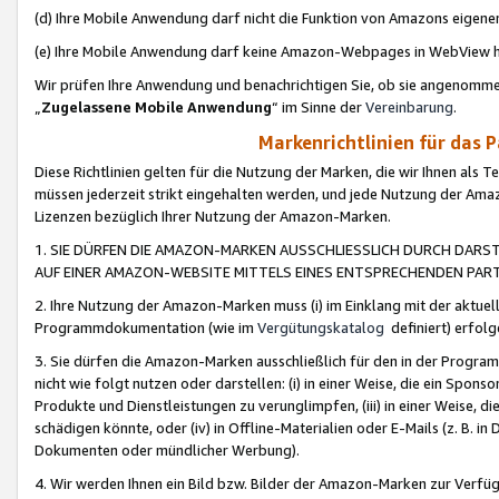
(d) Ihre Mobile Anwendung darf nicht die Funktion von Amazons eige
(e) Ihre Mobile Anwendung darf keine Amazon-Webpages in WebView 
Wir prüfen Ihre Anwendung und benachrichtigen Sie, ob sie angenomm
„
Zugelassene Mobile Anwendung
“ im Sinne der
Vereinbarung
.
Markenrichtlinien für das 
Diese Richtlinien gelten für die Nutzung der Marken, die wir Ihnen als 
müssen jederzeit strikt eingehalten werden, und jede Nutzung der Ama
Lizenzen bezüglich Ihrer Nutzung der Amazon-Marken.
1. SIE DÜRFEN DIE AMAZON-MARKEN AUSSCHLIESSLICH DURCH DARS
AUF EINER AMAZON-WEBSITE MITTELS EINES ENTSPRECHENDEN PART
2. Ihre Nutzung der Amazon-Marken muss (i) im Einklang mit der aktuells
Programmdokumentation (wie im
Vergütungskatalog
definiert) erfolg
3. Sie dürfen die Amazon-Marken ausschließlich für den in der Progr
nicht wie folgt nutzen oder darstellen: (i) in einer Weise, die ein Spo
Produkte und Dienstleistungen zu verunglimpfen, (iii) in einer Weise
schädigen könnte, oder (iv) in Offline-Materialien oder E-Mails (z. B.
Dokumenten oder mündlicher Werbung).
4. Wir werden Ihnen ein Bild bzw. Bilder der Amazon-Marken zur Verfüg