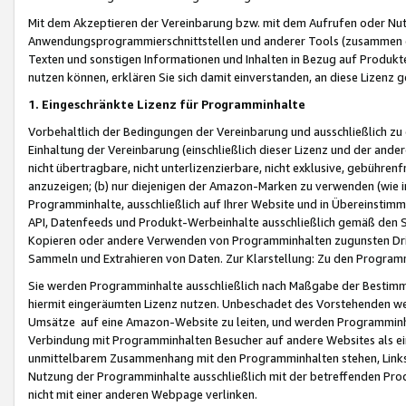
Mit dem Akzeptieren der Vereinbarung bzw. mit dem Aufrufen oder Nutz
Anwendungsprogrammierschnittstellen und anderer Tools (zusammen die
Texten und sonstigen Informationen und Inhalten in Bezug auf Produkte
nutzen können, erklären Sie sich damit einverstanden, an diese Lizenz 
1. Eingeschränkte Lizenz für Programminhalte
Vorbehaltlich der Bedingungen der Vereinbarung und ausschließlich z
Einhaltung der Vereinbarung (einschließlich dieser Lizenz und der ande
nicht übertragbare, nicht unterlizenzierbare, nicht exklusive, gebühren
anzuzeigen; (b) nur diejenigen der Amazon-Marken zu verwenden (wie in 
Programminhalte, ausschließlich auf Ihrer Website und in Übereinstimmu
API, Datenfeeds und Produkt-Werbeinhalte ausschließlich gemäß den Spe
Kopieren oder andere Verwenden von Programminhalten zugunsten Dri
Sammeln und Extrahieren von Daten. Zur Klarstellung: Zu den Program
Sie werden Programminhalte ausschließlich nach Maßgabe der Besti
hiermit eingeräumten Lizenz nutzen. Unbeschadet des Vorstehenden we
Umsätze auf eine Amazon-Website zu leiten, und werden Programminhal
Verbindung mit Programminhalten Besucher auf andere Websites als ein
unmittelbarem Zusammenhang mit den Programminhalten stehen, Links z
Nutzung der Programminhalte ausschließlich mit der betreffenden Pr
nicht mit einer anderen Webpage verlinken.