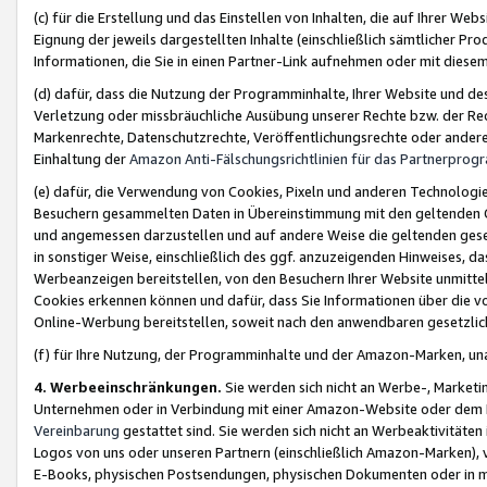
(c) für die Erstellung und das Einstellen von Inhalten, die auf Ihrer We
Eignung der jeweils dargestellten Inhalte (einschließlich sämtlicher 
Informationen, die Sie in einen Partner-Link aufnehmen oder mit diese
(d) dafür, dass die Nutzung der Programminhalte, Ihrer Website und des 
Verletzung oder missbräuchliche Ausübung unserer Rechte bzw. der Recht
Markenrechte, Datenschutzrechte, Veröffentlichungsrechte oder anderer
Einhaltung der
Amazon Anti-Fälschungsrichtlinien für das Partnerpro
(e) dafür, die Verwendung von Cookies, Pixeln und anderen Technologien
Besuchern gesammelten Daten in Übereinstimmung mit den geltenden Ge
und angemessen darzustellen und auf andere Weise die geltenden geset
in sonstiger Weise, einschließlich des ggf. anzuzeigenden Hinweises, d
Werbeanzeigen bereitstellen, von den Besuchern Ihrer Website unmitte
Cookies erkennen können und dafür, dass Sie Informationen über die v
Online-Werbung bereitstellen, soweit nach den anwendbaren gesetzlic
(f) für Ihre Nutzung, der Programminhalte und der Amazon-Marken, u
4. Werbeeinschränkungen.
Sie werden sich nicht an Werbe-, Market
Unternehmen oder in Verbindung mit einer Amazon-Website oder dem Pa
Vereinbarung
gestattet sind. Sie werden sich nicht an Werbeaktivitäten
Logos von uns oder unseren Partnern (einschließlich Amazon-Marken), 
E-Books, physischen Postsendungen, physischen Dokumenten oder in 