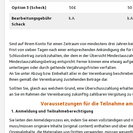
Option 3 (Scheck)
50£
50
Bearbeitungsgebühr
k.A.
k.A
Scheck
Sind auf Ihrem Konto für einen Zeitraum von mindestens drei Jahren kein
Frist von sieben Tagen nach einer entsprechenden Ankündigung die für
Schlussbetrag zurückzuhalten, der dem in der Übersicht Mindestausz
Mindestauszahlungsbetrag entspricht. Ferner können eine etwaig aufg
unterliegen oder durch geltende Verjährungsfristen verfallen.
An Sie unter Abzug bzw. Einbehalt aller in der Vereinbarung beschrieb
Ihnen gemäß der Vereinbarung zustehenden Beträge dar.
Sollten Sie, gleich aus welchem Grund, eine Überschusszahlung erhalte
an Sie im Rahmen der Vereinbarung zukünftig zahlbaren Vergütung zu 
Voraussetzungen für die Teilnahme a
1. Anmeldung und Teilnahmeberechtigung
Sie leiten den Anmeldeprozess ein, indem Sie einen vollständigen und 
muss/müssen originäre Inhalte (original content) enthalten und über d
Originalinhalte, die Materialien von Dritten verwenden, müssen wese