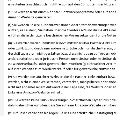
umzuleiten (einschließlich mit Hilfe von auf den Computern der Nutzer i
(s) Sie werden nicht durch Roboter, Softwareprogramme oder auf andere
Amazon-Website generieren.
(t) Sie werden unsere Kundenrezensionen oder Sternebewertungen wed
nutzen, es sei denn, Sie haben über die Creators API und die PA API e
erfüllen die in der Lizenz beschriebenen Voraussetzungen für die Nutzu
(u) Sie werden weder unmittelbar noch mittelbar über Partner-Links P
oder zu Nutzung durch eine andere natürliche oder juristische Person,
Geschäftspartnern nicht gestatten bzw. diese nicht dazu auffordern od
andere natürliche oder juristische Person, unmittelbar oder mittelbar
zu Wiederverkaufs- oder gewerblichen Zwecken (gleich welcher Art) 
auf Ihrer Website zum Wiederverkauf oder für gewerbliche Nutzungen 
(v) Sie werden die URL Ihrer Website, die die Partner-Links enthält b
werden, nicht in einer Weise tarnen, verstecken, manipulieren oder and
nicht mit angemessenem Aufwand in der Lage sind, die Website oder A
Links eine Amazon-Website aufruft.
(w) Sie werden keine Link-Verkürzungen, Schaltflächen, Hyperlinks ode
dahingehend hervorrufen, dass Sie auf eine Amazon-Website verlinken
(x) Auf unser Verlangen hin legen Sie uns eine schriftliche Bestätigung