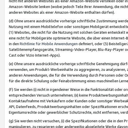
nicht mit anderen Websites als einer Amazon-Website verlinken oder i
Amazon-Website lenken (wobei jedoch Teile Ihrer Anwendung, die nich
anderen Websites als einer Amazon-Website enthalten dürfen).
(d) Ohne unsere ausdrückliche vorherige schriftliche Zustimmung werd
Nutzung mit einem Mobiltelefon oder sonstigen Mobilgerät entwickelt
(1) Websites, die nicht für die Nutzung mit solchen Geräten entwickelt
eine nicht für Mobilgeräte optimierte Website, die über einen Interne
in den
Richtlinie für Mobile Anwendungen
definiert, oder (3) Beistellge
Satellitenempfangsgeräte, Streaming-Video-Player, Blu-Ray-Player ode
Cast oder Vizio Internet-Apps).
(e) Ohne unsere ausdrückliche vorherige schriftliche Genehmigung dürfe
verwenden, um Produkt-Werbeinhalte zu aggregieren, zu analysieren, 
anderen Anwendungen, die für die Verwendung durch Personen oder Or
für die direkte Schulung oder Feinabstimmung eines maschinellen Lern
(f) Sie werden (i) nicht in irgendeiner Weise in die Funktionalität ode
entsprechenden Versuch unternehmen; (ii) keine Produktwerbungsinha
Kontaktaufnahme mit Verkäufern oder Kunden oder sonstiger Werbeaktiv
API, Datenfeeds, Produktwerbungsinhalten oder Spezifikationen erschei
Eigentumsrechte oder gewerblicher Schutzrechte, nicht entfernen, verd
(g) Sie werden nicht versuchen, (i) die Spezifikationen oder die in de
manipulieren, zu reparieren oder anderweitig abgeleitete Werke davon z