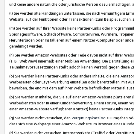
und keine andere natürliche oder juristische Person dazu ermächtigen, a
(l) Sie werden alle Handlungen unterlassen, die nach vernünftigem Erme
Website, auf der Funktionen oder Transaktionen (zum Beispiel suchen, s
(m) Sie werden auf Ihrer Website keine Partner-Links oder Programmin
Spionagesoftware, Schadsoftware, Computerviren, Würmern, Trojaner
Herunterladen oder Installieren auf einem Nutzer-Computer oder ande
genehmigt wurden.
(n) Sie werden Amazon-Websites oder Teile davon nicht auf Ihrer Websi
(z. B., WebView) innerhalb einer Mobilen Anwendung. Die Darstellung ein
Teilnahmevoraussetzungen stellt jedoch keinen Verstoß gegen diese Zif
(o) Sie werden keine Partner-Links oder andere Inhalte, die eine Am
Werbeseiten oder Layer-Werbung einstellen oder bereitstellen, mit Au
bewerben, die eng mit dem auf Ihrer Website befindlichen Material z
(p) Sie werden in Inhalte, die Sie auf einer Amazon-Website platzier
Werbediensten oder in einer Kundenbewertung, einem Forum, einem Wun
einer Amazon-Website verfügbaren Kontext) keine Partner-Links integr
(q) Sie werden nicht versuchen, den
Vergütungskatalog
zu umgehen oder
dass sich eine Webpage einer Amazon-Website im Browser eines Kunden 
(r) Sie werden nicht versuchen, Internetverkehr (Traffic) oder Vergü