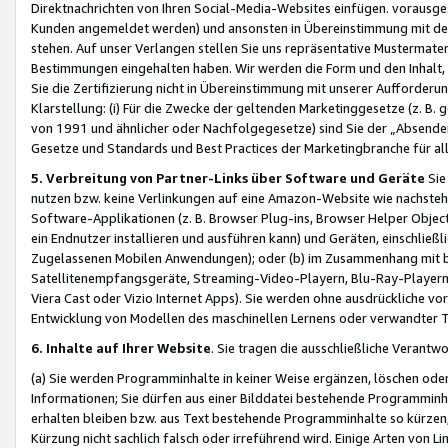
Direktnachrichten von Ihren Social-Media-Websites einfügen. vorausg
Kunden angemeldet werden) und ansonsten in Übereinstimmung mit der
stehen. Auf unser Verlangen stellen Sie uns repräsentative Mustermater
Bestimmungen eingehalten haben. Wir werden die Form und den Inhalt, di
Sie die Zertifizierung nicht in Übereinstimmung mit unserer Aufforderu
Klarstellung: (i) Für die Zwecke der geltenden Marketinggesetze (z. 
von 1991 und ähnlicher oder Nachfolgegesetze) sind Sie der „Absender“ j
Gesetze und Standards und Best Practices der Marketingbranche für 
5. Verbreitung von Partner-Links über Software und Geräte
Sie
nutzen bzw. keine Verlinkungen auf eine Amazon-Website wie nachsteh
Software-Applikationen (z. B. Browser Plug-ins, Browser Helper Objec
ein Endnutzer installieren und ausführen kann) und Geräten, einschlie
Zugelassenen Mobilen Anwendungen); oder (b) im Zusammenhang mit bzw.
Satellitenempfangsgeräte, Streaming-Video-Playern, Blu-Ray-Playern 
Viera Cast oder Vizio Internet Apps). Sie werden ohne ausdrückliche v
Entwicklung von Modellen des maschinellen Lernens oder verwandter 
6. Inhalte auf Ihrer Website
. Sie tragen die ausschließliche Verantwo
(a) Sie werden Programminhalte in keiner Weise ergänzen, löschen oder
Informationen; Sie dürfen aus einer Bilddatei bestehende Programminhal
erhalten bleiben bzw. aus Text bestehende Programminhalte so kürzen, 
Kürzung nicht sachlich falsch oder irreführend wird. Einige Arten von L