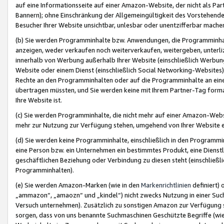
auf eine Informationsseite auf einer Amazon-Website, der nicht als Part
Bannern); ohne Einschränkung der Allgemeingültigkeit des Vorstehende
Besucher Ihrer Website unsichtbar, unlesbar oder unentzifferbar mache
(b) Sie werden Programminhalte bzw. Anwendungen, die Programminhalt
anzeigen, weder verkaufen noch weiterverkaufen, weitergeben, unterli
innerhalb von Werbung außerhalb Ihrer Website (einschließlich Werbun
Website oder einem Dienst (einschließlich Social Networking-Website
Rechte an den Programminhalten oder auf die Programminhalte an eine a
übertragen müssten, und Sie werden keine mit Ihrem Partner-Tag formati
Ihre Website ist.
(c) Sie werden Programminhalte, die nicht mehr auf einer Amazon-Websit
mehr zur Nutzung zur Verfügung stehen, umgehend von Ihrer Website e
(d) Sie werden keine Programminhalte, einschließlich in den Programmin
eine Person bzw. ein Unternehmen ein bestimmtes Produkt, eine Dienstle
geschäftlichen Beziehung oder Verbindung zu diesen steht (einschließli
Programminhalten).
(e) Sie werden Amazon-Marken (wie in den
Markenrichtlinien
definiert) 
„ammazon“, „amaozn“ und „kindel“) nicht zwecks Nutzung in einer Suc
Versuch unternehmen). Zusätzlich zu sonstigen Amazon zur Verfügung 
sorgen, dass von uns benannte Suchmaschinen Geschützte Begriffe (wie 