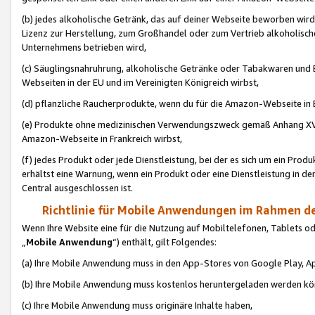
(b) jedes alkoholische Getränk, das auf deiner Webseite beworben wird
Lizenz zur Herstellung, zum Großhandel oder zum Vertrieb alkoholisch
Unternehmens betrieben wird,
(c) Säuglingsnahruhrung, alkoholische Getränke oder Tabakwaren und E
Webseiten in der EU und im Vereinigten Königreich wirbst,
(d) pflanzliche Raucherprodukte, wenn du für die Amazon-Webseite in B
(e) Produkte ohne medizinischen Verwendungszweck gemäß Anhang XVI 
Amazon-Webseite in Frankreich wirbst,
(f) jedes Produkt oder jede Dienstleistung, bei der es sich um ein Prod
erhältst eine Warnung, wenn ein Produkt oder eine Dienstleistung in de
Central ausgeschlossen ist.
Richtlinie für Mobile Anwendungen im Rahmen de
Wenn Ihre Website eine für die Nutzung auf Mobiltelefonen, Tablets 
„
Mobile Anwendung
“) enthält, gilt Folgendes:
(a) Ihre Mobile Anwendung muss in den App-Stores von Google Play, A
(b) Ihre Mobile Anwendung muss kostenlos heruntergeladen werden könn
(c) Ihre Mobile Anwendung muss originäre Inhalte haben,