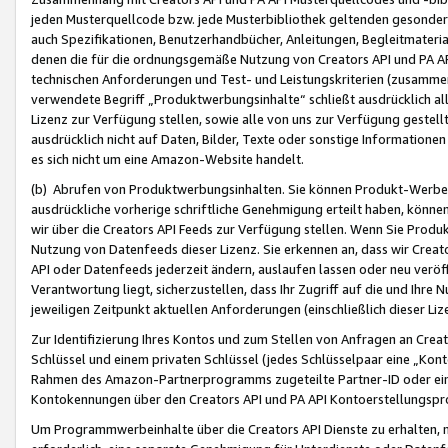
jeden Musterquellcode bzw. jede Musterbibliothek geltenden gesonder
auch Spezifikationen, Benutzerhandbücher, Anleitungen, Begleitmaterial
denen die für die ordnungsgemäße Nutzung von Creators API und PA A
technischen Anforderungen und Test- und Leistungskriterien (zusammen
verwendete Begriff „Produktwerbungsinhalte“ schließt ausdrücklich al
Lizenz zur Verfügung stellen, sowie alle von uns zur Verfügung gestel
ausdrücklich nicht auf Daten, Bilder, Texte oder sonstige Informatione
es sich nicht um eine Amazon-Website handelt.
(b) Abrufen von Produktwerbungsinhalten. Sie können Produkt-Werbein
ausdrückliche vorherige schriftliche Genehmigung erteilt haben, könn
wir über die Creators API Feeds zur Verfügung stellen. Wenn Sie Produk
Nutzung von Datenfeeds dieser Lizenz. Sie erkennen an, dass wir Creat
API oder Datenfeeds jederzeit ändern, auslaufen lassen oder neu veröffe
Verantwortung liegt, sicherzustellen, dass Ihr Zugriff auf die und Ihr
jeweiligen Zeitpunkt aktuellen Anforderungen (einschließlich dieser Liz
Zur Identifizierung Ihres Kontos und zum Stellen von Anfragen an Crea
Schlüssel und einem privaten Schlüssel (jedes Schlüsselpaar eine „Kon
Rahmen des Amazon-Partnerprogramms zugeteilte Partner-ID oder ein
Kontokennungen über den Creators API und PA API Kontoerstellungspro
Um Programmwerbeinhalte über die Creators API Dienste zu erhalten, m