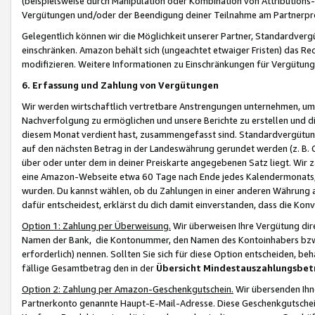
(beispielsweise durch Manipulation oder Kombination von Attributions-
Vergütungen und/oder der Beendigung deiner Teilnahme am Partnerp
Gelegentlich können wir die Möglichkeit unserer Partner, Standardv
einschränken. Amazon behält sich (ungeachtet etwaiger Fristen) das Re
modifizieren. Weitere Informationen zu Einschränkungen für Vergütung
6. Erfassung und Zahlung von Vergütungen
Wir werden wirtschaftlich vertretbare Anstrengungen unternehmen, um 
Nachverfolgung zu ermöglichen und unsere Berichte zu erstellen und di
diesem Monat verdient hast, zusammengefasst sind. Standardvergütung
auf den nächsten Betrag in der Landeswährung gerundet werden (z. B. C
über oder unter dem in deiner Preiskarte angegebenen Satz liegt. Wir
eine Amazon-Webseite etwa 60 Tage nach Ende jedes Kalendermonats, i
wurden. Du kannst wählen, ob du Zahlungen in einer anderen Währung
dafür entscheidest, erklärst du dich damit einverstanden, dass die K
Option 1: Zahlung per Überweisung.
Wir überweisen Ihre Vergütung dir
Namen der Bank, die Kontonummer, den Namen des Kontoinhabers bzw. a
erforderlich) nennen. Sollten Sie sich für diese Option entscheiden, be
fällige Gesamtbetrag den in der
Übersicht Mindestauszahlungsbet
Option 2: Zahlung per Amazon-Geschenkgutschein.
Wir übersenden Ihne
Partnerkonto genannte Haupt-E-Mail-Adresse. Diese Geschenkgutschei