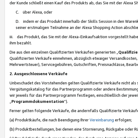
der Kunde schließt einen Kauf des Produkts ab, das Sie mit der Alexa 
C. über Alexa, oder
D. indem er das Produkt innerhalb der Skills Session in den Waren
seiner erstmaligen Teilnahme an der Alexa Shopping Action abschlie
iii. das Produkt, das Sie mit der Alexa-Einkaufsaktion vorgestellt ha
ihm bezahlt.
Die aus den einzelnen Qualifizierten Verkäufen generierten „
Qualifizi
Qualifizierten Verkäufe einnehmen, abzüglich etwaiger Versandkosten
Mehrwertsteuer), Servicegebühren, Gutschriften, Preisnachlässe, Bear
2. Ausgeschlossene Verkäufe
Unbeschadet des Vorstehenden gelten Qualifizierte Verkäufe nicht als
Vergütungskatalog für das Partnerprogramm oder andere Bestimmungen,
wir jeweils für das Partnerprogramm festlegen, einschließlich der jewe
„
Programmdokumentation
“).
Ferner gelten folgende Verkäufe, die andernfalls Qualifizierte Verkä
(a) Produktkäufe, die nach Beendigung Ihrer
Vereinbarung
erfolgen;
(b) Produktbestellungen, bei denen eine Stornierung, Rückgabe oder R