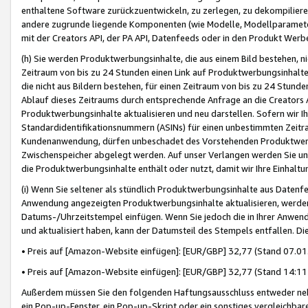
enthaltene Software zurückzuentwickeln, zu zerlegen, zu dekompilier
andere zugrunde liegende Komponenten (wie Modelle, Modellparameter
mit der Creators API, der PA API, Datenfeeds oder in den Produkt Werb
(h) Sie werden Produktwerbungsinhalte, die aus einem Bild bestehen, ni
Zeitraum von bis zu 24 Stunden einen Link auf Produktwerbungsinhalte
die nicht aus Bildern bestehen, für einen Zeitraum von bis zu 24 Stund
Ablauf dieses Zeitraums durch entsprechende Anfrage an die Creators 
Produktwerbungsinhalte aktualisieren und neu darstellen. Sofern wir Ih
Standardidentifikationsnummern (ASINs) für einen unbestimmten Zeitra
Kundenanwendung, dürfen unbeschadet des Vorstehenden Produktwerbu
Zwischenspeicher abgelegt werden. Auf unser Verlangen werden Sie un
die Produktwerbungsinhalte enthält oder nutzt, damit wir Ihre Einhalt
(i) Wenn Sie seltener als stündlich Produktwerbungsinhalte aus Datenfe
Anwendung angezeigten Produktwerbungsinhalte aktualisieren, werden 
Datums-/Uhrzeitstempel einfügen. Wenn Sie jedoch die in Ihrer Anwe
und aktualisiert haben, kann der Datumsteil des Stempels entfallen. Dies
• Preis auf [Amazon-Website einfügen]: [EUR/GBP] 32,77 (Stand 07.01.
• Preis auf [Amazon-Website einfügen]: [EUR/GBP] 32,77 (Stand 14:11 
Außerdem müssen Sie den folgenden Haftungsausschluss entweder neb
ein Pop-up-Fenster, ein Pop-up-Skript oder ein sonstiges vergleichba