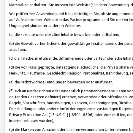
Materialien enthalten. Sie müssen Ihre Website(s) in Ihrer Anwendung ide
Wir prüfen Ihre Anwendung und benachrichtigen Sie, ob sie angenommen
auf Aufnahme Ihrer Website in das Partnerprogramm und Sie dürfen kei
Ungeeignet sind unter anderem Websites:
(a) die sexuelle oder obszöne Inhalte bewerben oder enthalten;
(b) die Gewalt verherrlichen oder gewalttätige Inhalte haben oder pot
anstiften,;
(c) die falsche, irreführende, diffamierende oder verleumderische Inha
(d) die von Hass geprägte, belästigende, schädliche, die Privatsphäre v
Herkunft, Hautfarbe, Geschlecht, Religion, Nationalität, Behinderung, 
(e) die rechtswidrige Handlungen bewerben oder ausführen;
(f) sich an Kinder richten oder wissentlich personenbezogene Daten vo
geltenden Gesetzen definiert) erheben, verwenden oder offenlegen, Vo
Regeln, Vorschriften, Anordnungen, Lizenzen, Genehmigungen, Richtlini
Entscheidungen oder andere Anforderungen einer zuständigen Regierung
Privacy Protection Act (15 U.S.C. §§ 6501-6506) oder Vorschriften, di
Internet erlassen wurden);
(g) die Marken von Amazon oder unseren verbundenen Unternehmen b