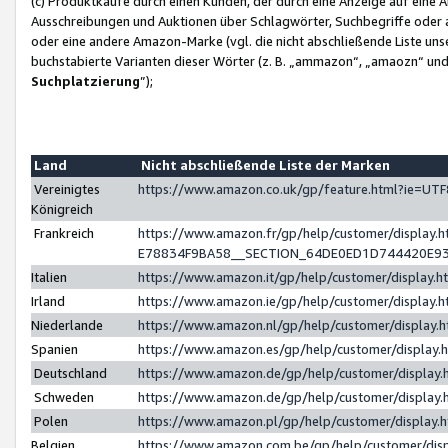
(c) Produktkäufe durch einen Kunden, der durch eine Anzeige auf eine 
Ausschreibungen und Auktionen über Schlagwörter, Suchbegriffe oder 
oder eine andere Amazon-Marke (vgl. die nicht abschließende Liste un
buchstabierte Varianten dieser Wörter (z. B. „ammazon“, „amaozn“ und „
Suchplatzierung
”);
Land
Nicht abschließende Liste der Marken
Vereinigtes
https://www.amazon.co.uk/gp/feature.html?ie=U
Königreich
Frankreich
https://www.amazon.fr/gp/help/customer/displa
E78834F9BA58__SECTION_64DE0ED1D744420E9
Italien
https://www.amazon.it/gp/help/customer/display
Irland
https://www.amazon.ie/gp/help/customer/displa
Niederlande
https://www.amazon.nl/gp/help/customer/display
Spanien
https://www.amazon.es/gp/help/customer/display
Deutschland
https://www.amazon.de/gp/help/customer/displa
Schweden
https://www.amazon.de/gp/help/customer/displa
Polen
https://www.amazon.pl/gp/help/customer/display
Belgien
https://www.amazon.com.be/gp/help/customer/d