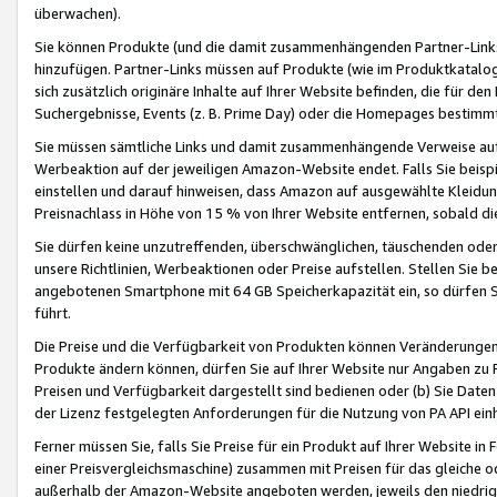
überwachen).
Sie können Produkte (und die damit zusammenhängenden Partner-Links)
hinzufügen. Partner-Links müssen auf Produkte (wie im Produktkatalog de
sich zusätzlich originäre Inhalte auf Ihrer Website befinden, die für 
Suchergebnisse, Events (z. B. Prime Day) oder die Homepages bestimmte
Sie müssen sämtliche Links und damit zusammenhängende Verweise auf z
Werbeaktion auf der jeweiligen Amazon-Website endet. Falls Sie beisp
einstellen und darauf hinweisen, dass Amazon auf ausgewählte Kleidun
Preisnachlass in Höhe von 15 % von Ihrer Website entfernen, sobald di
Sie dürfen keine unzutreffenden, überschwänglichen, täuschenden od
unsere Richtlinien, Werbeaktionen oder Preise aufstellen. Stellen Sie 
angebotenen Smartphone mit 64 GB Speicherkapazität ein, so dürfen S
führt.
Die Preise und die Verfügbarkeit von Produkten können Veränderungen 
Produkte ändern können, dürfen Sie auf Ihrer Website nur Angaben zu P
Preisen und Verfügbarkeit dargestellt sind bedienen oder (b) Sie Daten
der Lizenz festgelegten Anforderungen für die Nutzung von PA API einh
Ferner müssen Sie, falls Sie Preise für ein Produkt auf Ihrer Website in 
einer Preisvergleichsmaschine) zusammen mit Preisen für das gleiche o
außerhalb der Amazon-Website angeboten werden, jeweils den niedrigst