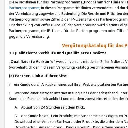
Diese Richtlinien für das Partnerprogramm („
Programmrichtlinien
“)
Partnerprogramm
; in diesen Programmrichtlinien verwendete und durch
der Vereinbarung zugewiesene Bedeutung. Die Rechte und Pflichten de
Partnerprogramm sowie Ziffer 3 der IP-Lizenz für das Partnerprogram
Einschränkung von Ziffer 6 Abs. (a) der Vereinbarung wird hiermit Fol
Partnerprogramm, die IP-Lizenz für das Partnerprogramm oder Ziffer 1
gegen die Vereinbarung.
Vergütungskatalog für das 
1. Qualifizierte Verkäufe und Qualifizierte Umsätze
„
Qualifizierte Verkäufe
“ werden von uns mit den in Ziffer 3 diese
(vorbehaltlich der in diesem Vergütungskatalog beschriebenen Ausnah
(a) Partner- Link auf Ihrer Site
:
i. ein Kunde durch Anklicken eines auf Ihrer Website platzierten Part
ii. während einer einzigen Internetsitzung eines der nachstehend unter (i)
Kunde den Partner-Link anklickt und mit dem zuerst eintretenden der f
A. Ablauf von 24 Stunden seit dem Klick,
B. der Kunde bestellt ein Produkt, mit Ausnahme eines digitalen P
Download einer Amazon Software oder Produkte, die unter dem N
Downloads“, „Amazon Coin“, „Kindle Books“, „Kindle Newspapers“, „