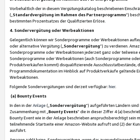
Vorbehaltlich der in diesem Vergütungskatalog beschriebenen Einschr
(„
Standardvergütung im Rahmen des Partnerprogramms
“) besc
bestimmten Prozentsatzes der Qualifizierten Erlöse.
4. Sondervergütung oder Werbeaktionen
Gelegentlich können wir Sonderprogramme oder Werbeaktionen auflegen,
oder alternative Vergütung („
Sondervergütung
”) zu verdienen. Amazo
Sonderprogramme oder Werbeaktionen jederzeit ganz oder teilweise einz
Sonderprogramme oder Werbeaktionen (auch Sonderprogramme oder We
Produktverkäufen kommt) disqualifizierende Ausschlusstatbestände, di
Programmdokumentation im Hinblick auf Produktverkäufe geltende E
Werbeaktionen.
Folgende Sondervergütungen sind derzeit verfügbar:
hier
.
(a) Bounty Events
In den in der
Anlage
(„
Sondervergütung
“) aufgeführten Ländern sind
Zusammenhang mit „
Bounty Events
“ die in dieser Ziffer 4 (a) besch
Bounty Event wie in der Anlage beschrieben anspruchsberechtigt sein mu
teilnehmende Startseite einer Amazon-Website aufruft und (2) der Kun
ausführt.
Amazon zahlt keine Sondervergütung, wenn das zugrundeliegende Boun