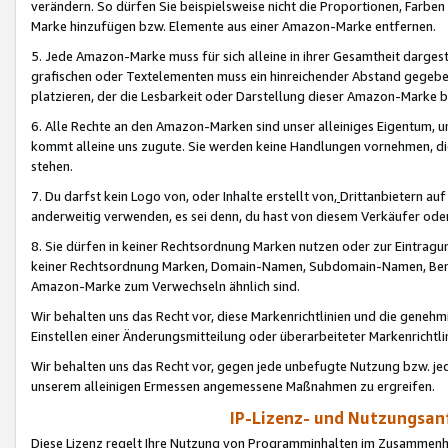
verändern. So dürfen Sie beispielsweise nicht die Proportionen, Farb
Marke hinzufügen bzw. Elemente aus einer Amazon-Marke entfernen.
5. Jede Amazon-Marke muss für sich alleine in ihrer Gesamtheit darge
grafischen oder Textelementen muss ein hinreichender Abstand gegebe
platzieren, der die Lesbarkeit oder Darstellung dieser Amazon-Marke b
6. Alle Rechte an den Amazon-Marken sind unser alleiniges Eigentum, 
kommt alleine uns zugute. Sie werden keine Handlungen vornehmen, 
stehen.
7. Du darfst kein Logo von, oder Inhalte erstellt von,
Drittanbietern au
anderweitig verwenden, es sei denn, du hast von diesem Verkäufer oder
8. Sie dürfen in keiner Rechtsordnung Marken nutzen oder zur Eintragu
keiner Rechtsordnung Marken, Domain-Namen, Subdomain-Namen, Benu
Amazon-Marke zum Verwechseln ähnlich sind.
Wir behalten uns das Recht vor, diese Markenrichtlinien und die gene
Einstellen einer Änderungsmitteilung oder überarbeiteter Markenricht
Wir behalten uns das Recht vor, gegen jede unbefugte Nutzung bzw. jede 
unserem alleinigen Ermessen angemessene Maßnahmen zu ergreifen.
IP-Lizenz- und Nutzungsan
Diese Lizenz regelt Ihre Nutzung von Programminhalten im Zusammen