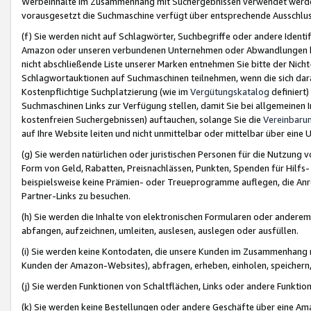
Werbeinhalte im Zusammenhang mit Suchergebnissen verwendet werden,
vorausgesetzt die Suchmaschine verfügt über entsprechende Ausschlu
(f) Sie werden nicht auf Schlagwörter, Suchbegriffe oder andere Ident
Amazon oder unseren verbundenen Unternehmen oder Abwandlungen bzw
nicht abschließende Liste unserer Marken entnehmen Sie bitte der Nich
Schlagwortauktionen auf Suchmaschinen teilnehmen, wenn die sich da
Kostenpflichtige Suchplatzierung (wie im
Vergütungskatalog
definiert
Suchmaschinen Links zur Verfügung stellen, damit Sie bei allgemeinen I
kostenfreien Suchergebnissen) auftauchen, solange Sie die
Vereinbaru
auf Ihre Website leiten und nicht unmittelbar oder mittelbar über eine
(g) Sie werden natürlichen oder juristischen Personen für die Nutzung 
Form von Geld, Rabatten, Preisnachlässen, Punkten, Spenden für Hilfs
beispielsweise keine Prämien- oder Treueprogramme auflegen, die Anrei
Partner-Links zu besuchen.
(h) Sie werden die Inhalte von elektronischen Formularen oder anderem M
abfangen, aufzeichnen, umleiten, auslesen, auslegen oder ausfüllen.
(i) Sie werden keine Kontodaten, die unsere Kunden im Zusammenhang 
Kunden der Amazon-Websites), abfragen, erheben, einholen, speichern,
(j) Sie werden Funktionen von Schaltflächen, Links oder andere Funkti
(k) Sie werden keine Bestellungen oder andere Geschäfte über eine Ama