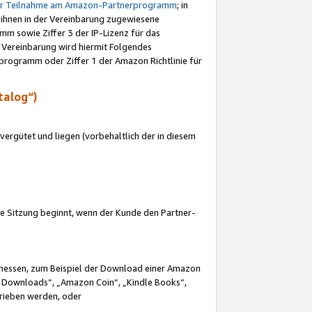
ur Teilnahme am Amazon-Partnerprogramm
; in
 ihnen in der Vereinbarung zugewiesene
m sowie Ziffer 3 der IP-Lizenz für das
 Vereinbarung wird hiermit Folgendes
programm oder Ziffer 1 der Amazon Richtlinie für
talog“)
ergütet und liegen (vorbehaltlich der in diesem
i die Sitzung beginnt, wenn der Kunde den Partner-
Ermessen, zum Beispiel der Download einer Amazon
 Downloads“, „Amazon Coin“, „Kindle Books“,
trieben werden, oder