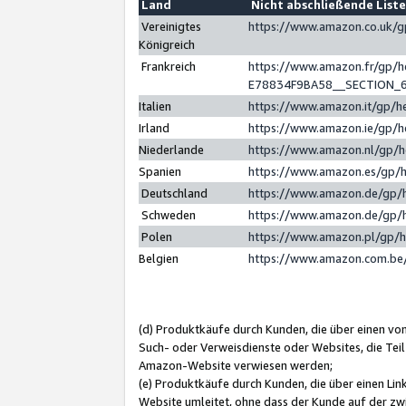
Land
Nicht abschließende List
Vereinigtes
https://www.amazon.co.uk/
Königreich
Frankreich
https://www.amazon.fr/gp/
E78834F9BA58__SECTION_
Italien
https://www.amazon.it/gp/h
Irland
https://www.amazon.ie/gp/
Niederlande
https://www.amazon.nl/gp/
Spanien
https://www.amazon.es/gp/
Deutschland
https://www.amazon.de/gp/
Schweden
https://www.amazon.de/gp/
Polen
https://www.amazon.pl/gp/
Belgien
https://www.amazon.com.be
(d) Produktkäufe durch Kunden, die über einen vo
Such- oder Verweisdienste oder Websites, die Teil
Amazon-Website verwiesen werden;
(e) Produktkäufe durch Kunden, die über einen Li
Website umleitet, ohne dass der Kunde auf der zw