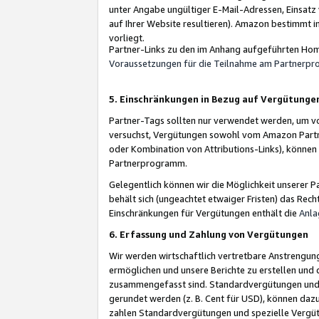
unter Angabe ungültiger E-Mail-Adressen, Einsatz
auf Ihrer Website resultieren). Amazon bestimmt i
vorliegt.
Partner-Links zu den im Anhang aufgeführten Hom
Voraussetzungen für die Teilnahme am Partnerp
5. Einschränkungen in Bezug auf Vergütunge
Partner-Tags sollten nur verwendet werden, um von 
versuchst, Vergütungen sowohl vom Amazon Partn
oder Kombination von Attributions-Links), könne
Partnerprogramm.
Gelegentlich können wir die Möglichkeit unsere
behält sich (ungeachtet etwaiger Fristen) das Rec
Einschränkungen für Vergütungen enthält die
Anla
6. Erfassung und Zahlung von Vergütungen
Wir werden wirtschaftlich vertretbare Anstrengu
ermöglichen und unsere Berichte zu erstellen und 
zusammengefasst sind. Standardvergütungen und s
gerundet werden (z. B. Cent für USD), können dazu
zahlen Standardvergütungen und spezielle Vergüt