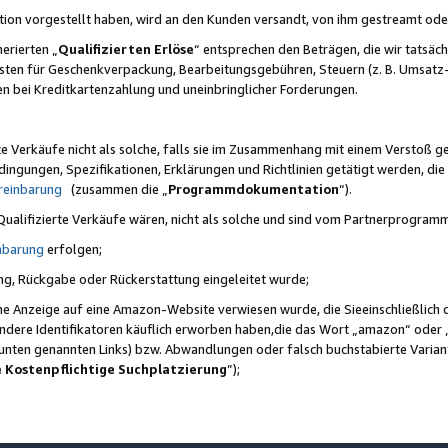
ktion vorgestellt haben, wird an den Kunden versandt, von ihm gestreamt od
erierten „
Qualifizierten Erlöse
“ entsprechen den Beträgen, die wir tatsäch
sten für Geschenkverpackung, Bearbeitungsgebühren, Steuern (z. B. Umsatz-
en bei Kreditkartenzahlung und uneinbringlicher Forderungen.
e Verkäufe nicht als solche, falls sie im Zusammenhang mit einem Verstoß 
ungen, Spezifikationen, Erklärungen und Richtlinien getätigt werden, die 
reinbarung
(zusammen die „
Programmdokumentation
“).
 Qualifizierte Verkäufe wären, nicht als solche und sind vom Partnerprogra
nbarung
erfolgen;
ung, Rückgabe oder Rückerstattung eingeleitet wurde;
ine Anzeige auf eine Amazon-Website verwiesen wurde, die Sieeinschließlich
ndere Identifikatoren käuflich erworben haben,die das Wort „amazon“ oder 
e unten genannten Links) bzw. Abwandlungen oder falsch buchstabierte Varia
e Kostenpflichtige Suchplatzierung
”);