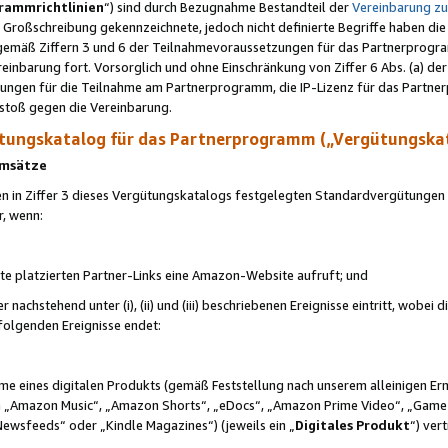
rammrichtlinien
“) sind durch Bezugnahme Bestandteil der
Vereinbarung z
Großschreibung gekennzeichnete, jedoch nicht definierte Begriffe haben die
 gemäß Ziffern 3 und 6 der Teilnahmevoraussetzungen für das Partnerprogram
nbarung fort. Vorsorglich und ohne Einschränkung von Ziffer 6 Abs. (a) der
ungen für die Teilnahme am Partnerprogramm, die IP-Lizenz für das Partner
rstoß gegen die Vereinbarung.
ungskatalog für das Partnerprogramm („Vergütungska
 Umsätze
n in Ziffer 3 dieses Vergütungskatalogs festgelegten Standardvergütungen v
r, wenn:
ite platzierten Partner-Links eine Amazon-Website aufruft; und
r nachstehend unter (i), (ii) und (iii) beschriebenen Ereignisse eintritt, wobe
 folgenden Ereignisse endet:
hme eines digitalen Produkts (gemäß Feststellung nach unserem alleinigen 
 „Amazon Music“, „Amazon Shorts“, „eDocs“, „Amazon Prime Video“, „Game
Newsfeeds“ oder „Kindle Magazines“) (jeweils ein „
Digitales Produkt
“) ver