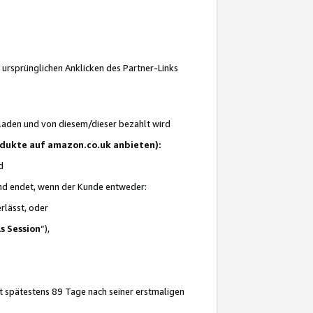
 ursprünglichen Anklicken des Partner-Links
laden und von diesem/dieser bezahlt wird
rodukte auf amazon.co.uk anbieten):
d
 und endet, wenn der Kunde entweder:
erlässt, oder
ls Session
“),
t spätestens 89 Tage nach seiner erstmaligen