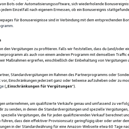
 von Bots oder Automatisierungssoftware, sich wiederholende Bonusereignisse
n jedem Einzelfall nach eigenem Ermessen, ob ein Bonusereignis stattgefund
epages für Bonusereignisse sind in Verbindung mit dem entsprechenden Bonu
rogramm
.
n
den Vergütungen zu profitieren. Falls wir feststellen, dass du (und/oder ein
erprogramm als auch von einem anderen Programm mit demselben Traffic ei
n wir Maßnahmen ergreifen, einschließlich der Einbehaltung von Vergütunge
r Partner, Standardvergütungen im Rahmen des Partnerprogramms oder Sonde
ht vor, Einschränkungen jederzeit ganz oder teilweise aufzuheben oder zu mod
ge
(„
Einschränkungen für Vergütungen
“).
ngen unternehmen, um qualifizierte Verkäufe genau und umfassend zu verfol
dir zu senden, in denen die Standardvergütungen und spezielle Vergütungen, 
pezielle Vergütungen, die für jeden qualifizierenden Verkauf berechnet un
 führen, dass dein effektiver Provisionssatz geringfügig über oder unter dem
ungen in der Standardwährung für eine Amazon-Webseite etwa 60 Tage nach