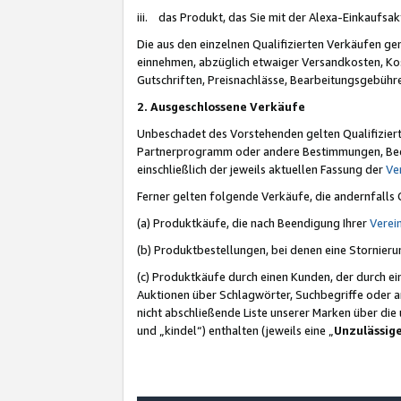
iii. das Produkt, das Sie mit der Alexa-Einkaufsa
Die aus den einzelnen Qualifizierten Verkäufen gen
einnehmen, abzüglich etwaiger Versandkosten, Ko
Gutschriften, Preisnachlässe, Bearbeitungsgebühr
2. Ausgeschlossene Verkäufe
Unbeschadet des Vorstehenden gelten Qualifiziert
Partnerprogramm oder andere Bestimmungen, Beding
einschließlich der jeweils aktuellen Fassung der
Ve
Ferner gelten folgende Verkäufe, die andernfalls
(a) Produktkäufe, die nach Beendigung Ihrer
Verei
(b) Produktbestellungen, bei denen eine Stornier
(c) Produktkäufe durch einen Kunden, der durch e
Auktionen über Schlagwörter, Suchbegriffe oder a
nicht abschließende Liste unserer Marken über di
und „kindel“) enthalten (jeweils eine „
Unzulässig