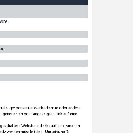
89F6-
280
ortale, gesponserter Werbedienste oder andere
“) generierten oder angezeigten Link auf eine
ngeschaltete Website indirekt auf eine Amazon-
ktiv werden müsste (eine „
Umleitung
“);