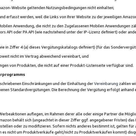
 Amazon-Website geltenden Nutzungsbedingungen nicht einhalten;
t und erfasst werden, weil die Links von Ihrer Website zu der jeweiligen Am
 Mobilen Anwendung, die nicht zu den Zugelassenen Mobilen Anwendungen zählt
s API oder PA API (wie nachstehend unter der IP-Lizenz definiert) oder ander
ie in Ziffer 4 (a) dieses Vergütungskatalogs definiert) (für das Sonderverg
weit nicht im Vertrag abweichend vereinbart, und
ngen von Produkten, die nicht auf einer Produkt-Listenseite verfügbar sind.
nerprogramms
eschriebenen Einschränkungen und der Einhaltung der
Vereinbarung
zahlen wir
ebenen Standardvergütungen. Die Berechnung der Vergütung erfolgt anhand e
beaktionen auflegen, im Rahmen derer alle oder einige Partner die Möglichk
Amazon behält sich (ungeachtet in dieser Ziffer ggf. angegebener Fristen) d
ustellen oder zu modifizieren. Sofern nichts anderes bestimmt ist, gelten 
s nicht um Produktverkäufe geht/nicht zu Produktverkäufen kommt) disqua