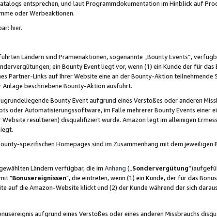
skatalogs entsprechen, und laut Programmdokumentation im Hinblick auf Pr
amme oder Werbeaktionen.
bar:
hier
.
führten Ländern sind Prämienaktionen, sogenannte „Bounty Events“, verfügb
Sondervergütungen; ein Bounty Event liegt vor, wenn (1) ein Kunde der für da
nes Partner-Links auf Ihrer Website eine an der Bounty-Aktion teilnehmende 
er Anlage beschriebene Bounty-Aktion ausführt.
ugrundeliegende Bounty Event aufgrund eines Verstoßes oder anderen Miss
ots oder Automatisierungssoftware, im Falle mehrerer Bounty Events einer e
r Website resultieren) disqualifiziert wurde. Amazon legt im alleinigen Ermess
iegt.
n Bounty-spezifischen Homepages sind im Zusammenhang mit dem jeweiligen
sgewählten Ländern verfügbar, die im
Anhang
(„
Sondervergütung
“)aufgefüh
it "
Bonusereignissen
", die eintreten, wenn (1) ein Kunde, der für das Bon
bsite auf die Amazon-Website klickt und (2) der Kunde während der sich dar
usereignis aufgrund eines Verstoßes oder eines anderen Missbrauchs disqua