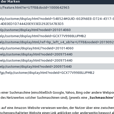
e der Marken
gp/feature.html?ie=UTF8&docId=1000642963
help/customer/display.html?nodeId=548524#GUID-602FA6E8-D724-4317-
64DE0ED1D744420E933ED292E5A7B3D3
elp/customer/display.html?nodeId=201014060
help/customer/display.html?nodeId=GCX77V9988LUPMB2
help/customer/display.html/ref=hp_left_v4_sib?ie=UTF8&nodeId=201909
help/customer/display.html/?nodeId=201014060
help/customer/display.html?nodeId=200975440
help/customer/display.html?nodeId=200975440
help/customer/display.html?nodeId=200975440
/gp/help/customer/display.html?nodeId=GCX77V9988LUPMB2
n einer Suchmaschine (einschließlich Google, Yahoo, Bing oder andere Webp
 des Netzwerkes solcher Suchmaschinen sind), (jeweils eine „
Suchmaschine
nk auf eine Amazon-Website verwiesen werden, der Nutzer über eine zwische
ischengeschalteten Website einen Link anklicken oder anderweitig bewusst a