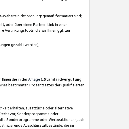
azon-Website nicht ordnungsgemäß formatiert sind;
, oder über einen Partner-Link in einer
e Verlinkungstools, die wir Ihnen ggf. zur
ütungen gezahlt werden);
 Ihnen die in der
Anlage
(„
Standardvergütung
ines bestimmten Prozentsatzes der Qualifizierten
eit erhalten, zusätzliche oder alternative
as Recht vor, Sonderprogramme oder
für alle Sonderprogramme oder Werbeaktionen (auch
lifizierende Ausschlusstatbestände, die im