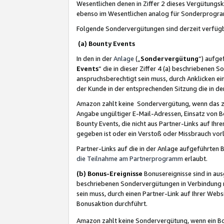
Wesentlichen denen in Ziffer 2 dieses Vergütung
ebenso im Wesentlichen analog für Sonderprogr
Folgende Sondervergütungen sind derzeit verfüg
(a) Bounty Events
In den in der
Anlage
(„
Sondervergütung
“) aufge
Events
“ die in dieser Ziffer 4 (a) beschriebenen 
anspruchsberechtigt sein muss, durch Anklicken ei
der Kunde in der entsprechenden Sitzung die in d
Amazon zahlt keine Sondervergütung, wenn das z
Angabe ungültiger E-Mail-Adressen, Einsatz von B
Bounty Events, die nicht aus Partner-Links auf Ihre
gegeben ist oder ein Verstoß oder Missbrauch vorl
Partner-Links auf die in der Anlage aufgeführte
die Teilnahme am Partnerprogramm
erlaubt.
(b) Bonus-Ereignisse
Bonusereignisse sind in au
beschriebenen Sondervergütungen in Verbindung m
sein muss, durch einen Partner-Link auf Ihrer We
Bonusaktion durchführt.
Amazon zahlt keine Sondervergütung, wenn ein Bon