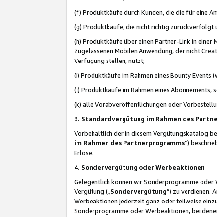
(f) Produktkäufe durch Kunden, die die für eine
(g) Produktkäufe, die nicht richtig zurückverfolg
(h) Produktkäufe über einen Partner-Link in einer
Zugelassenen Mobilen Anwendung, der nicht Creator
Verfügung stellen, nutzt;
(i) Produktkäufe im Rahmen eines Bounty Events (w
(j) Produktkäufe im Rahmen eines Abonnements, so
(k) alle Vorabveröffentlichungen oder Vorbestellu
3. Standardvergütung im Rahmen des Part
Vorbehaltlich der in diesem Vergütungskatalog b
im Rahmen des Partnerprogramms
“) beschri
Erlöse.
4. Sondervergütung oder Werbeaktionen
Gelegentlich können wir Sonderprogramme oder Wer
Vergütung („
Sondervergütung
”) zu verdienen. 
Werbeaktionen jederzeit ganz oder teilweise einz
Sonderprogramme oder Werbeaktionen, bei denen e