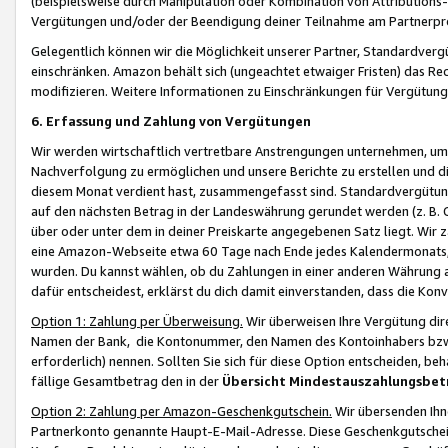
(beispielsweise durch Manipulation oder Kombination von Attributions-
Vergütungen und/oder der Beendigung deiner Teilnahme am Partnerp
Gelegentlich können wir die Möglichkeit unserer Partner, Standardv
einschränken. Amazon behält sich (ungeachtet etwaiger Fristen) das Re
modifizieren. Weitere Informationen zu Einschränkungen für Vergütung
6. Erfassung und Zahlung von Vergütungen
Wir werden wirtschaftlich vertretbare Anstrengungen unternehmen, um 
Nachverfolgung zu ermöglichen und unsere Berichte zu erstellen und di
diesem Monat verdient hast, zusammengefasst sind. Standardvergütung
auf den nächsten Betrag in der Landeswährung gerundet werden (z. B. C
über oder unter dem in deiner Preiskarte angegebenen Satz liegt. Wir
eine Amazon-Webseite etwa 60 Tage nach Ende jedes Kalendermonats, i
wurden. Du kannst wählen, ob du Zahlungen in einer anderen Währung
dafür entscheidest, erklärst du dich damit einverstanden, dass die K
Option 1: Zahlung per Überweisung.
Wir überweisen Ihre Vergütung dir
Namen der Bank, die Kontonummer, den Namen des Kontoinhabers bzw. a
erforderlich) nennen. Sollten Sie sich für diese Option entscheiden, be
fällige Gesamtbetrag den in der
Übersicht Mindestauszahlungsbet
Option 2: Zahlung per Amazon-Geschenkgutschein.
Wir übersenden Ihne
Partnerkonto genannte Haupt-E-Mail-Adresse. Diese Geschenkgutschei