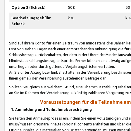
Option 3 (Scheck)
50£
50
Bearbeitungsgebühr
k.A.
k.A
Scheck
Sind auf Ihrem Konto für einen Zeitraum von mindestens drei Jahren kein
Frist von sieben Tagen nach einer entsprechenden Ankündigung die für
Schlussbetrag zurückzuhalten, der dem in der Übersicht Mindestausz
Mindestauszahlungsbetrag entspricht. Ferner können eine etwaig aufg
unterliegen oder durch geltende Verjährungsfristen verfallen.
An Sie unter Abzug bzw. Einbehalt aller in der Vereinbarung beschrieb
Ihnen gemäß der Vereinbarung zustehenden Beträge dar.
Sollten Sie, gleich aus welchem Grund, eine Überschusszahlung erhalte
an Sie im Rahmen der Vereinbarung zukünftig zahlbaren Vergütung zu 
Voraussetzungen für die Teilnahme a
1. Anmeldung und Teilnahmeberechtigung
Sie leiten den Anmeldeprozess ein, indem Sie einen vollständigen und 
muss/müssen originäre Inhalte (original content) enthalten und über d
Originalinhalte, die Materialien von Dritten verwenden, müssen wese