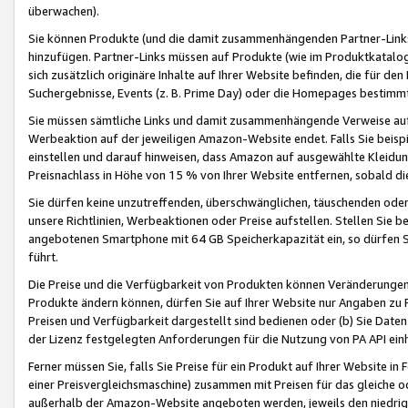
überwachen).
Sie können Produkte (und die damit zusammenhängenden Partner-Links)
hinzufügen. Partner-Links müssen auf Produkte (wie im Produktkatalog de
sich zusätzlich originäre Inhalte auf Ihrer Website befinden, die für 
Suchergebnisse, Events (z. B. Prime Day) oder die Homepages bestimmte
Sie müssen sämtliche Links und damit zusammenhängende Verweise auf z
Werbeaktion auf der jeweiligen Amazon-Website endet. Falls Sie beisp
einstellen und darauf hinweisen, dass Amazon auf ausgewählte Kleidun
Preisnachlass in Höhe von 15 % von Ihrer Website entfernen, sobald di
Sie dürfen keine unzutreffenden, überschwänglichen, täuschenden od
unsere Richtlinien, Werbeaktionen oder Preise aufstellen. Stellen Sie 
angebotenen Smartphone mit 64 GB Speicherkapazität ein, so dürfen S
führt.
Die Preise und die Verfügbarkeit von Produkten können Veränderungen 
Produkte ändern können, dürfen Sie auf Ihrer Website nur Angaben zu P
Preisen und Verfügbarkeit dargestellt sind bedienen oder (b) Sie Daten
der Lizenz festgelegten Anforderungen für die Nutzung von PA API einh
Ferner müssen Sie, falls Sie Preise für ein Produkt auf Ihrer Website in 
einer Preisvergleichsmaschine) zusammen mit Preisen für das gleiche o
außerhalb der Amazon-Website angeboten werden, jeweils den niedrigst