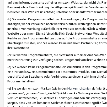
auf eine Informationsseite auf einer Amazon-Website, der nicht als Part
Bannern); ohne Einschränkung der Allgemeingültigkeit des Vorstehende
Besucher Ihrer Website unsichtbar, unlesbar oder unentzifferbar mache
(b) Sie werden Programminhalte bzw. Anwendungen, die Programminhalt
anzeigen, weder verkaufen noch weiterverkaufen, weitergeben, unterli
innerhalb von Werbung außerhalb Ihrer Website (einschließlich Werbun
Website oder einem Dienst (einschließlich Social Networking-Website
Rechte an den Programminhalten oder auf die Programminhalte an eine a
übertragen müssten, und Sie werden keine mit Ihrem Partner-Tag formati
Ihre Website ist.
(c) Sie werden Programminhalte, die nicht mehr auf einer Amazon-Websit
mehr zur Nutzung zur Verfügung stehen, umgehend von Ihrer Website e
(d) Sie werden keine Programminhalte, einschließlich in den Programmin
eine Person bzw. ein Unternehmen ein bestimmtes Produkt, eine Dienstle
geschäftlichen Beziehung oder Verbindung zu diesen steht (einschließli
Programminhalten).
(e) Sie werden Amazon-Marken (wie in den
Markenrichtlinien
definiert) 
„ammazon“, „amaozn“ und „kindel“) nicht zwecks Nutzung in einer Suc
Versuch unternehmen). Zusätzlich zu sonstigen Amazon zur Verfügung 
sorgen, dass von uns benannte Suchmaschinen Geschützte Begriffe (wie 