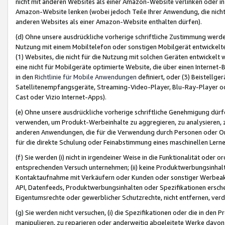
nicht mit anderen Websites als einer Amazon-Website verlinken oder i
Amazon-Website lenken (wobei jedoch Teile Ihrer Anwendung, die nich
anderen Websites als einer Amazon-Website enthalten dürfen).
(d) Ohne unsere ausdrückliche vorherige schriftliche Zustimmung werd
Nutzung mit einem Mobiltelefon oder sonstigen Mobilgerät entwickelt
(1) Websites, die nicht für die Nutzung mit solchen Geräten entwickelt
eine nicht für Mobilgeräte optimierte Website, die über einen Interne
in den
Richtlinie für Mobile Anwendungen
definiert, oder (3) Beistellge
Satellitenempfangsgeräte, Streaming-Video-Player, Blu-Ray-Player ode
Cast oder Vizio Internet-Apps).
(e) Ohne unsere ausdrückliche vorherige schriftliche Genehmigung dürfe
verwenden, um Produkt-Werbeinhalte zu aggregieren, zu analysieren, 
anderen Anwendungen, die für die Verwendung durch Personen oder Or
für die direkte Schulung oder Feinabstimmung eines maschinellen Lern
(f) Sie werden (i) nicht in irgendeiner Weise in die Funktionalität ode
entsprechenden Versuch unternehmen; (ii) keine Produktwerbungsinha
Kontaktaufnahme mit Verkäufern oder Kunden oder sonstiger Werbeaktiv
API, Datenfeeds, Produktwerbungsinhalten oder Spezifikationen erschei
Eigentumsrechte oder gewerblicher Schutzrechte, nicht entfernen, verd
(g) Sie werden nicht versuchen, (i) die Spezifikationen oder die in de
manipulieren, zu reparieren oder anderweitig abgeleitete Werke davon z