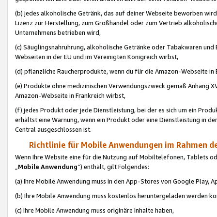
(b) jedes alkoholische Getränk, das auf deiner Webseite beworben wird
Lizenz zur Herstellung, zum Großhandel oder zum Vertrieb alkoholisch
Unternehmens betrieben wird,
(c) Säuglingsnahruhrung, alkoholische Getränke oder Tabakwaren und E
Webseiten in der EU und im Vereinigten Königreich wirbst,
(d) pflanzliche Raucherprodukte, wenn du für die Amazon-Webseite in B
(e) Produkte ohne medizinischen Verwendungszweck gemäß Anhang XVI 
Amazon-Webseite in Frankreich wirbst,
(f) jedes Produkt oder jede Dienstleistung, bei der es sich um ein Prod
erhältst eine Warnung, wenn ein Produkt oder eine Dienstleistung in de
Central ausgeschlossen ist.
Richtlinie für Mobile Anwendungen im Rahmen de
Wenn Ihre Website eine für die Nutzung auf Mobiltelefonen, Tablets 
„
Mobile Anwendung
“) enthält, gilt Folgendes:
(a) Ihre Mobile Anwendung muss in den App-Stores von Google Play, A
(b) Ihre Mobile Anwendung muss kostenlos heruntergeladen werden könn
(c) Ihre Mobile Anwendung muss originäre Inhalte haben,