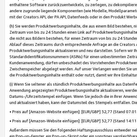
enthaltene Software zurückzuentwickeln, zu zerlegen, zu dekompilier
andere zugrunde liegende Komponenten (wie Modelle, Modellparameter
mit der Creators API, der PA API, Datenfeeds oder in den Produkt Werb
(h) Sie werden Produktwerbungsinhalte, die aus einem Bild bestehen, ni
Zeitraum von bis zu 24 Stunden einen Link auf Produktwerbungsinhalte
die nicht aus Bildern bestehen, für einen Zeitraum von bis zu 24 Stund
Ablauf dieses Zeitraums durch entsprechende Anfrage an die Creators 
Produktwerbungsinhalte aktualisieren und neu darstellen. Sofern wir Ih
Standardidentifikationsnummern (ASINs) für einen unbestimmten Zeitra
Kundenanwendung, dürfen unbeschadet des Vorstehenden Produktwerbu
Zwischenspeicher abgelegt werden. Auf unser Verlangen werden Sie un
die Produktwerbungsinhalte enthält oder nutzt, damit wir Ihre Einhalt
(i) Wenn Sie seltener als stündlich Produktwerbungsinhalte aus Datenfe
Anwendung angezeigten Produktwerbungsinhalte aktualisieren, werden 
Datums-/Uhrzeitstempel einfügen. Wenn Sie jedoch die in Ihrer Anwe
und aktualisiert haben, kann der Datumsteil des Stempels entfallen. Dies
• Preis auf [Amazon-Website einfügen]: [EUR/GBP] 32,77 (Stand 07.01.
• Preis auf [Amazon-Website einfügen]: [EUR/GBP] 32,77 (Stand 14:11 
Außerdem müssen Sie den folgenden Haftungsausschluss entweder neb
ein Pop-up-Fenster, ein Pop-up-Skript oder ein sonstiges vergleichba