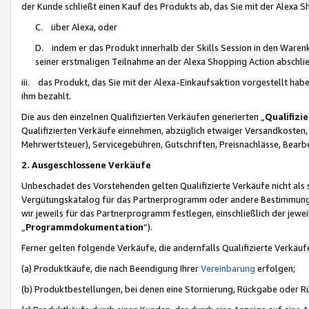
der Kunde schließt einen Kauf des Produkts ab, das Sie mit der Alexa 
C. über Alexa, oder
D. indem er das Produkt innerhalb der Skills Session in den Waren
seiner erstmaligen Teilnahme an der Alexa Shopping Action abschlie
iii. das Produkt, das Sie mit der Alexa-Einkaufsaktion vorgestellt ha
ihm bezahlt.
Die aus den einzelnen Qualifizierten Verkäufen generierten „
Qualifizi
Qualifizierten Verkäufe einnehmen, abzüglich etwaiger Versandkosten
Mehrwertsteuer), Servicegebühren, Gutschriften, Preisnachlässe, Bear
2. Ausgeschlossene Verkäufe
Unbeschadet des Vorstehenden gelten Qualifizierte Verkäufe nicht als
Vergütungskatalog für das Partnerprogramm oder andere Bestimmungen,
wir jeweils für das Partnerprogramm festlegen, einschließlich der jewe
„
Programmdokumentation
“).
Ferner gelten folgende Verkäufe, die andernfalls Qualifizierte Verkä
(a) Produktkäufe, die nach Beendigung Ihrer
Vereinbarung
erfolgen;
(b) Produktbestellungen, bei denen eine Stornierung, Rückgabe oder R