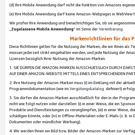
(d) Ihre Mobile Anwendung darf nicht die Funktion von Amazons eige
(e) Ihre Mobile Anwendung darf keine Amazon-Webpages in WebView 
Wir prüfen Ihre Anwendung und benachrichtigen Sie, ob sie angenomm
„
Zugelassene Mobile Anwendung
“ im Sinne der
Vereinbarung
.
Markenrichtlinien für das 
Diese Richtlinien gelten für die Nutzung der Marken, die wir Ihnen als 
müssen jederzeit strikt eingehalten werden, und jede Nutzung der Ama
Lizenzen bezüglich Ihrer Nutzung der Amazon-Marken.
1. SIE DÜRFEN DIE AMAZON-MARKEN AUSSCHLIESSLICH DURCH DARS
AUF EINER AMAZON-WEBSITE MITTELS EINES ENTSPRECHENDEN PART
2. Ihre Nutzung der Amazon-Marken muss (i) im Einklang mit der aktuells
Programmdokumentation (wie im
Vergütungskatalog
definiert) erfolg
3. Sie dürfen die Amazon-Marken ausschließlich für den in der Progr
nicht wie folgt nutzen oder darstellen: (i) in einer Weise, die ein Spo
Produkte und Dienstleistungen zu verunglimpfen, (iii) in einer Weise
schädigen könnte, oder (iv) in Offline-Materialien oder E-Mails (z. B.
Dokumenten oder mündlicher Werbung).
4. Wir werden Ihnen ein Bild bzw. Bilder der Amazon-Marken zur Verfüg