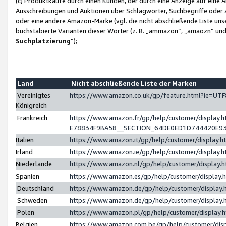
(c) Produktkäufe durch einen Kunden, der durch eine Anzeige auf eine 
Ausschreibungen und Auktionen über Schlagwörter, Suchbegriffe oder 
oder eine andere Amazon-Marke (vgl. die nicht abschließende Liste un
buchstabierte Varianten dieser Wörter (z. B. „ammazon“, „amaozn“ und „
Suchplatzierung
”);
Land
Nicht abschließende Liste der Marken
Vereinigtes
https://www.amazon.co.uk/gp/feature.html?ie=U
Königreich
Frankreich
https://www.amazon.fr/gp/help/customer/displa
E78834F9BA58__SECTION_64DE0ED1D744420E9
Italien
https://www.amazon.it/gp/help/customer/display
Irland
https://www.amazon.ie/gp/help/customer/displa
Niederlande
https://www.amazon.nl/gp/help/customer/display
Spanien
https://www.amazon.es/gp/help/customer/display
Deutschland
https://www.amazon.de/gp/help/customer/displa
Schweden
https://www.amazon.de/gp/help/customer/displa
Polen
https://www.amazon.pl/gp/help/customer/display
Belgien
https://www.amazon.com.be/gp/help/customer/d