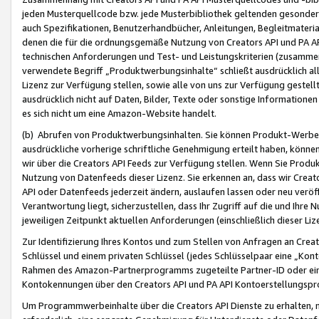
jeden Musterquellcode bzw. jede Musterbibliothek geltenden gesonder
auch Spezifikationen, Benutzerhandbücher, Anleitungen, Begleitmaterial
denen die für die ordnungsgemäße Nutzung von Creators API und PA A
technischen Anforderungen und Test- und Leistungskriterien (zusammen
verwendete Begriff „Produktwerbungsinhalte“ schließt ausdrücklich al
Lizenz zur Verfügung stellen, sowie alle von uns zur Verfügung gestel
ausdrücklich nicht auf Daten, Bilder, Texte oder sonstige Informatione
es sich nicht um eine Amazon-Website handelt.
(b) Abrufen von Produktwerbungsinhalten. Sie können Produkt-Werbein
ausdrückliche vorherige schriftliche Genehmigung erteilt haben, könn
wir über die Creators API Feeds zur Verfügung stellen. Wenn Sie Produk
Nutzung von Datenfeeds dieser Lizenz. Sie erkennen an, dass wir Creat
API oder Datenfeeds jederzeit ändern, auslaufen lassen oder neu veröffe
Verantwortung liegt, sicherzustellen, dass Ihr Zugriff auf die und Ihr
jeweiligen Zeitpunkt aktuellen Anforderungen (einschließlich dieser Liz
Zur Identifizierung Ihres Kontos und zum Stellen von Anfragen an Crea
Schlüssel und einem privaten Schlüssel (jedes Schlüsselpaar eine „Kon
Rahmen des Amazon-Partnerprogramms zugeteilte Partner-ID oder ein
Kontokennungen über den Creators API und PA API Kontoerstellungspro
Um Programmwerbeinhalte über die Creators API Dienste zu erhalten, m