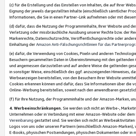
(c) für die Erstellung und das Einstellen von Inhalten, die auf Ihrer We
Eignung der jeweils dargestellten Inhalte (einschließlich sämtlicher 
Informationen, die Sie in einen Partner-Link aufnehmen oder mit diese
(d) dafür, dass die Nutzung der Programminhalte, Ihrer Website und des 
Verletzung oder missbräuchliche Ausübung unserer Rechte bzw. der Recht
Markenrechte, Datenschutzrechte, Veröffentlichungsrechte oder anderer
Einhaltung der
Amazon Anti-Fälschungsrichtlinien für das Partnerpro
(e) dafür, die Verwendung von Cookies, Pixeln und anderen Technologien
Besuchern gesammelten Daten in Übereinstimmung mit den geltenden Ge
und angemessen darzustellen und auf andere Weise die geltenden geset
in sonstiger Weise, einschließlich des ggf. anzuzeigenden Hinweises, d
Werbeanzeigen bereitstellen, von den Besuchern Ihrer Website unmitte
Cookies erkennen können und dafür, dass Sie Informationen über die v
Online-Werbung bereitstellen, soweit nach den anwendbaren gesetzlic
(f) für Ihre Nutzung, der Programminhalte und der Amazon-Marken, u
4. Werbeeinschränkungen.
Sie werden sich nicht an Werbe-, Market
Unternehmen oder in Verbindung mit einer Amazon-Website oder dem Pa
Vereinbarung
gestattet sind. Sie werden sich nicht an Werbeaktivitäten
Logos von uns oder unseren Partnern (einschließlich Amazon-Marken), 
E-Books, physischen Postsendungen, physischen Dokumenten oder in 