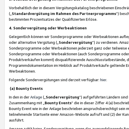
Vorbehaltlich der in diesem Vergütungskatalog beschriebenen Einschr
(„
Standardvergütung im Rahmen des Partnerprogramms
“) besc
bestimmten Prozentsatzes der Qualifizierten Erlöse.
4. Sondervergütung oder Werbeaktionen
Gelegentlich können wir Sonderprogramme oder Werbeaktionen auflegen,
oder alternative Vergütung („
Sondervergütung
”) zu verdienen. Amazo
Sonderprogramme oder Werbeaktionen jederzeit ganz oder teilweise einz
Sonderprogramme oder Werbeaktionen (auch Sonderprogramme oder We
Produktverkäufen kommt) disqualifizierende Ausschlusstatbestände, di
Programmdokumentation im Hinblick auf Produktverkäufe geltende E
Werbeaktionen.
Folgende Sondervergütungen sind derzeit verfügbar:
hier
.
(a) Bounty Events
In den in der
Anlage
(„
Sondervergütung
“) aufgeführten Ländern sind
Zusammenhang mit „
Bounty Events
“ die in dieser Ziffer 4 (a) besch
Bounty Event wie in der Anlage beschrieben anspruchsberechtigt sein mu
teilnehmende Startseite einer Amazon-Website aufruft und (2) der Kun
ausführt.
Amazon zahlt keine Sondervergütung, wenn das zugrundeliegende Boun