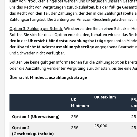
Kauf von Produkten eingelöst werden und unterliegen unseren Geschäf
uns das Recht vor, Vergütungen zurückzuhalten, bis der fällige Gesamt
das Recht vor, den Teil der Zahlungen, der den in der Zahlungstabelle 
Zahlungsart angibst. Die Zahlung per Amazon-Geschenkgutschein ist in
Option 3: Zahlung per Scheck.
Wir übersenden Ihnen einen Scheck in Höh
Sollten Sie sich für diese Option entscheiden, behalten wir uns das Rec
den in der
Übersicht Mindestauszahlungsbeträge
genannten Mindest
der
Übersicht Mindestauszahlungsbeträge
angegebene Bearbeitung
und Schweden nicht verfügbar.
Sollten Sie keine gültigen Informationen für die Zahlungsoption bereit
oder die Auszahlung verdienter Vergütung zurückhalten, bis Sie eine A
Übersicht Mindestauszahlungsbeträge
UK Maxium
UK
FR,
Minimum
un
Option 1 (Überweisung)
25£
25
£5,000
Option 2
25£
25
(Geschenkgutschein)