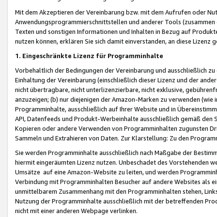
Mit dem Akzeptieren der Vereinbarung bzw. mit dem Aufrufen oder Nutz
Anwendungsprogrammierschnittstellen und anderer Tools (zusammen die
Texten und sonstigen Informationen und Inhalten in Bezug auf Produkte
nutzen können, erklären Sie sich damit einverstanden, an diese Lizenz 
1. Eingeschränkte Lizenz für Programminhalte
Vorbehaltlich der Bedingungen der Vereinbarung und ausschließlich z
Einhaltung der Vereinbarung (einschließlich dieser Lizenz und der ande
nicht übertragbare, nicht unterlizenzierbare, nicht exklusive, gebühren
anzuzeigen; (b) nur diejenigen der Amazon-Marken zu verwenden (wie in 
Programminhalte, ausschließlich auf Ihrer Website und in Übereinstimmu
API, Datenfeeds und Produkt-Werbeinhalte ausschließlich gemäß den Spe
Kopieren oder andere Verwenden von Programminhalten zugunsten Dri
Sammeln und Extrahieren von Daten. Zur Klarstellung: Zu den Program
Sie werden Programminhalte ausschließlich nach Maßgabe der Besti
hiermit eingeräumten Lizenz nutzen. Unbeschadet des Vorstehenden we
Umsätze auf eine Amazon-Website zu leiten, und werden Programminhal
Verbindung mit Programminhalten Besucher auf andere Websites als ein
unmittelbarem Zusammenhang mit den Programminhalten stehen, Links z
Nutzung der Programminhalte ausschließlich mit der betreffenden Pr
nicht mit einer anderen Webpage verlinken.