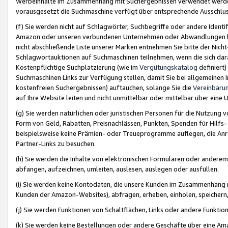
Werbeinhalte im Zusammenhang mit Suchergebnissen verwendet werden,
vorausgesetzt die Suchmaschine verfügt über entsprechende Ausschlu
(f) Sie werden nicht auf Schlagwörter, Suchbegriffe oder andere Ident
Amazon oder unseren verbundenen Unternehmen oder Abwandlungen bzw
nicht abschließende Liste unserer Marken entnehmen Sie bitte der Nich
Schlagwortauktionen auf Suchmaschinen teilnehmen, wenn die sich da
Kostenpflichtige Suchplatzierung (wie im
Vergütungskatalog
definiert
Suchmaschinen Links zur Verfügung stellen, damit Sie bei allgemeinen I
kostenfreien Suchergebnissen) auftauchen, solange Sie die
Vereinbaru
auf Ihre Website leiten und nicht unmittelbar oder mittelbar über eine
(g) Sie werden natürlichen oder juristischen Personen für die Nutzung 
Form von Geld, Rabatten, Preisnachlässen, Punkten, Spenden für Hilfs
beispielsweise keine Prämien- oder Treueprogramme auflegen, die Anrei
Partner-Links zu besuchen.
(h) Sie werden die Inhalte von elektronischen Formularen oder anderem M
abfangen, aufzeichnen, umleiten, auslesen, auslegen oder ausfüllen.
(i) Sie werden keine Kontodaten, die unsere Kunden im Zusammenhang 
Kunden der Amazon-Websites), abfragen, erheben, einholen, speichern,
(j) Sie werden Funktionen von Schaltflächen, Links oder andere Funkti
(k) Sie werden keine Bestellungen oder andere Geschäfte über eine Ama