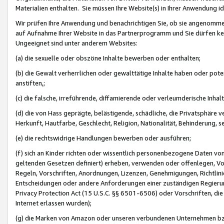
Materialien enthalten. Sie müssen Ihre Website(s) in Ihrer Anwendung ide
Wir prüfen Ihre Anwendung und benachrichtigen Sie, ob sie angenommen
auf Aufnahme Ihrer Website in das Partnerprogramm und Sie dürfen kei
Ungeeignet sind unter anderem Websites:
(a) die sexuelle oder obszöne Inhalte bewerben oder enthalten;
(b) die Gewalt verherrlichen oder gewalttätige Inhalte haben oder pot
anstiften,;
(c) die falsche, irreführende, diffamierende oder verleumderische Inha
(d) die von Hass geprägte, belästigende, schädliche, die Privatsphäre v
Herkunft, Hautfarbe, Geschlecht, Religion, Nationalität, Behinderung, 
(e) die rechtswidrige Handlungen bewerben oder ausführen;
(f) sich an Kinder richten oder wissentlich personenbezogene Daten vo
geltenden Gesetzen definiert) erheben, verwenden oder offenlegen, Vo
Regeln, Vorschriften, Anordnungen, Lizenzen, Genehmigungen, Richtlini
Entscheidungen oder andere Anforderungen einer zuständigen Regierung
Privacy Protection Act (15 U.S.C. §§ 6501-6506) oder Vorschriften, di
Internet erlassen wurden);
(g) die Marken von Amazon oder unseren verbundenen Unternehmen b