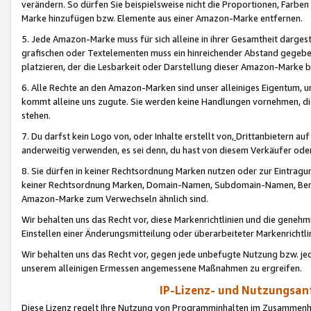
verändern. So dürfen Sie beispielsweise nicht die Proportionen, Farb
Marke hinzufügen bzw. Elemente aus einer Amazon-Marke entfernen.
5. Jede Amazon-Marke muss für sich alleine in ihrer Gesamtheit darge
grafischen oder Textelementen muss ein hinreichender Abstand gegebe
platzieren, der die Lesbarkeit oder Darstellung dieser Amazon-Marke b
6. Alle Rechte an den Amazon-Marken sind unser alleiniges Eigentum, 
kommt alleine uns zugute. Sie werden keine Handlungen vornehmen, 
stehen.
7. Du darfst kein Logo von, oder Inhalte erstellt von,
Drittanbietern au
anderweitig verwenden, es sei denn, du hast von diesem Verkäufer oder
8. Sie dürfen in keiner Rechtsordnung Marken nutzen oder zur Eintragu
keiner Rechtsordnung Marken, Domain-Namen, Subdomain-Namen, Benu
Amazon-Marke zum Verwechseln ähnlich sind.
Wir behalten uns das Recht vor, diese Markenrichtlinien und die gene
Einstellen einer Änderungsmitteilung oder überarbeiteter Markenricht
Wir behalten uns das Recht vor, gegen jede unbefugte Nutzung bzw. jede 
unserem alleinigen Ermessen angemessene Maßnahmen zu ergreifen.
IP-Lizenz- und Nutzungsan
Diese Lizenz regelt Ihre Nutzung von Programminhalten im Zusammen