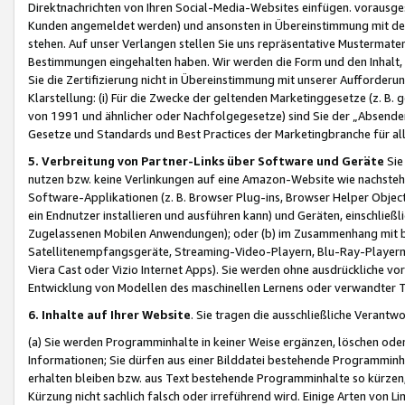
Direktnachrichten von Ihren Social-Media-Websites einfügen. vorausg
Kunden angemeldet werden) und ansonsten in Übereinstimmung mit der
stehen. Auf unser Verlangen stellen Sie uns repräsentative Mustermater
Bestimmungen eingehalten haben. Wir werden die Form und den Inhalt, di
Sie die Zertifizierung nicht in Übereinstimmung mit unserer Aufforderu
Klarstellung: (i) Für die Zwecke der geltenden Marketinggesetze (z. 
von 1991 und ähnlicher oder Nachfolgegesetze) sind Sie der „Absender“ j
Gesetze und Standards und Best Practices der Marketingbranche für 
5. Verbreitung von Partner-Links über Software und Geräte
Sie
nutzen bzw. keine Verlinkungen auf eine Amazon-Website wie nachsteh
Software-Applikationen (z. B. Browser Plug-ins, Browser Helper Objec
ein Endnutzer installieren und ausführen kann) und Geräten, einschlie
Zugelassenen Mobilen Anwendungen); oder (b) im Zusammenhang mit bzw.
Satellitenempfangsgeräte, Streaming-Video-Playern, Blu-Ray-Playern 
Viera Cast oder Vizio Internet Apps). Sie werden ohne ausdrückliche v
Entwicklung von Modellen des maschinellen Lernens oder verwandter 
6. Inhalte auf Ihrer Website
. Sie tragen die ausschließliche Verantwo
(a) Sie werden Programminhalte in keiner Weise ergänzen, löschen oder
Informationen; Sie dürfen aus einer Bilddatei bestehende Programminhal
erhalten bleiben bzw. aus Text bestehende Programminhalte so kürzen, 
Kürzung nicht sachlich falsch oder irreführend wird. Einige Arten von L