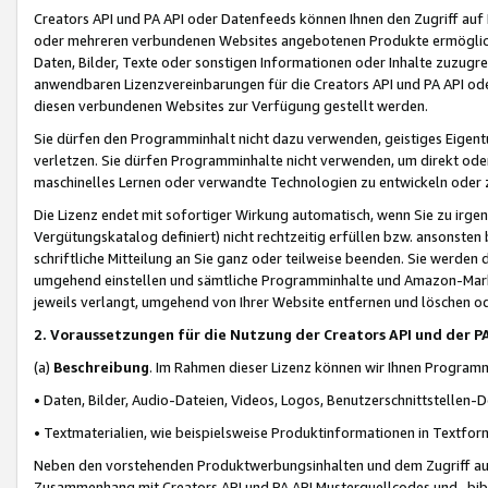
Creators API und PA API oder Datenfeeds können Ihnen den Zugriff auf D
oder mehreren verbundenen Websites angebotenen Produkte ermögliche
Daten, Bilder, Texte oder sonstigen Informationen oder Inhalte zuzugre
anwendbaren Lizenzvereinbarungen für die Creators API und PA API od
diesen verbundenen Websites zur Verfügung gestellt werden.
Sie dürfen den Programminhalt nicht dazu verwenden, geistiges Eigent
verletzen. Sie dürfen Programminhalte nicht verwenden, um direkt ode
maschinelles Lernen oder verwandte Technologien zu entwickeln oder zu
Die Lizenz endet mit sofortiger Wirkung automatisch, wenn Sie zu irg
Vergütungskatalog definiert) nicht rechtzeitig erfüllen bzw. ansonsten
schriftliche Mitteilung an Sie ganz oder teilweise beenden. Sie werden
umgehend einstellen und sämtliche Programminhalte und Amazon-Marke
jeweils verlangt, umgehend von Ihrer Website entfernen und löschen od
2. Voraussetzungen für die Nutzung der Creators API und der P
(a)
Beschreibung
. Im Rahmen dieser Lizenz können wir Ihnen Programmi
• Daten, Bilder, Audio-Dateien, Videos, Logos, Benutzerschnittstellen-
• Textmaterialien, wie beispielsweise Produktinformationen in Textfor
Neben den vorstehenden Produktwerbungsinhalten und dem Zugriff auf 
Zusammenhang mit Creators API und PA API Musterquellcodes und -bibli