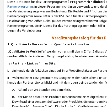
Diese Richtlinien für das Partnerprogramm („
Programmrichtlinien
“)
Partnerprogramm
; in diesen Programmrichtlinien verwendete und durch
der Vereinbarung zugewiesene Bedeutung. Die Rechte und Pflichten de
Partnerprogramm sowie Ziffer 3 der IP-Lizenz für das Partnerprogram
Einschränkung von Ziffer 6 Abs. (a) der Vereinbarung wird hiermit Fol
Partnerprogramm, die IP-Lizenz für das Partnerprogramm oder Ziffer 1
gegen die Vereinbarung.
Vergütungskatalog für das 
1. Qualifizierte Verkäufe und Qualifizierte Umsätze
„
Qualifizierte Verkäufe
“ werden von uns mit den in Ziffer 3 diese
(vorbehaltlich der in diesem Vergütungskatalog beschriebenen Ausnah
(a) Partner- Link auf Ihrer Site
:
i. ein Kunde durch Anklicken eines auf Ihrer Website platzierten Part
ii. während einer einzigen Internetsitzung eines der nachstehend unter (i)
Kunde den Partner-Link anklickt und mit dem zuerst eintretenden der f
A. Ablauf von 24 Stunden seit dem Klick,
B. der Kunde bestellt ein Produkt, mit Ausnahme eines digitalen P
Download einer Amazon Software oder Produkte, die unter dem N
Downloads“, „Amazon Coin“, „Kindle Books“, „Kindle Newspapers“, „