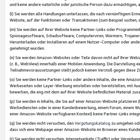
und keine andere natürliche oder juristische Person dazu ermächtigen, a
(l) Sie werden alle Handlungen unterlassen, die nach vernünftigem Erme
Website, auf der Funktionen oder Transaktionen (zum Beispiel suchen, s
(m) Sie werden auf Ihrer Website keine Partner-Links oder Programmin
Spionagesoftware, Schadsoftware, Computerviren, Würmern, Trojaner
Herunterladen oder Installieren auf einem Nutzer-Computer oder ande
genehmigt wurden.
(n) Sie werden Amazon-Websites oder Teile davon nicht auf Ihrer Websi
(z. B., WebView) innerhalb einer Mobilen Anwendung. Die Darstellung ein
Teilnahmevoraussetzungen stellt jedoch keinen Verstoß gegen diese Zif
(o) Sie werden keine Partner-Links oder andere Inhalte, die eine Am
Werbeseiten oder Layer-Werbung einstellen oder bereitstellen, mit Au
bewerben, die eng mit dem auf Ihrer Website befindlichen Material z
(p) Sie werden in Inhalte, die Sie auf einer Amazon-Website platzier
Werbediensten oder in einer Kundenbewertung, einem Forum, einem Wun
einer Amazon-Website verfügbaren Kontext) keine Partner-Links integr
(q) Sie werden nicht versuchen, den
Vergütungskatalog
zu umgehen oder
dass sich eine Webpage einer Amazon-Website im Browser eines Kunden 
(r) Sie werden nicht versuchen, Internetverkehr (Traffic) oder Vergü