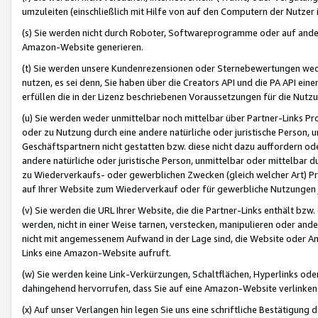
umzuleiten (einschließlich mit Hilfe von auf den Computern der Nutzer i
(s) Sie werden nicht durch Roboter, Softwareprogramme oder auf andere
Amazon-Website generieren.
(t) Sie werden unsere Kundenrezensionen oder Sternebewertungen wed
nutzen, es sei denn, Sie haben über die Creators API und die PA API e
erfüllen die in der Lizenz beschriebenen Voraussetzungen für die Nutzu
(u) Sie werden weder unmittelbar noch mittelbar über Partner-Links P
oder zu Nutzung durch eine andere natürliche oder juristische Person,
Geschäftspartnern nicht gestatten bzw. diese nicht dazu auffordern od
andere natürliche oder juristische Person, unmittelbar oder mittelbar
zu Wiederverkaufs- oder gewerblichen Zwecken (gleich welcher Art) 
auf Ihrer Website zum Wiederverkauf oder für gewerbliche Nutzungen 
(v) Sie werden die URL Ihrer Website, die die Partner-Links enthält b
werden, nicht in einer Weise tarnen, verstecken, manipulieren oder and
nicht mit angemessenem Aufwand in der Lage sind, die Website oder A
Links eine Amazon-Website aufruft.
(w) Sie werden keine Link-Verkürzungen, Schaltflächen, Hyperlinks ode
dahingehend hervorrufen, dass Sie auf eine Amazon-Website verlinken
(x) Auf unser Verlangen hin legen Sie uns eine schriftliche Bestätigung