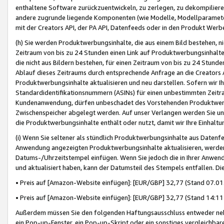
enthaltene Software zurückzuentwickeln, zu zerlegen, zu dekompilier
andere zugrunde liegende Komponenten (wie Modelle, Modellparameter
mit der Creators API, der PA API, Datenfeeds oder in den Produkt Werb
(h) Sie werden Produktwerbungsinhalte, die aus einem Bild bestehen, ni
Zeitraum von bis zu 24 Stunden einen Link auf Produktwerbungsinhalte
die nicht aus Bildern bestehen, für einen Zeitraum von bis zu 24 Stund
Ablauf dieses Zeitraums durch entsprechende Anfrage an die Creators 
Produktwerbungsinhalte aktualisieren und neu darstellen. Sofern wir Ih
Standardidentifikationsnummern (ASINs) für einen unbestimmten Zeitra
Kundenanwendung, dürfen unbeschadet des Vorstehenden Produktwerbu
Zwischenspeicher abgelegt werden. Auf unser Verlangen werden Sie un
die Produktwerbungsinhalte enthält oder nutzt, damit wir Ihre Einhalt
(i) Wenn Sie seltener als stündlich Produktwerbungsinhalte aus Datenfe
Anwendung angezeigten Produktwerbungsinhalte aktualisieren, werden 
Datums-/Uhrzeitstempel einfügen. Wenn Sie jedoch die in Ihrer Anwe
und aktualisiert haben, kann der Datumsteil des Stempels entfallen. Dies
• Preis auf [Amazon-Website einfügen]: [EUR/GBP] 32,77 (Stand 07.01.
• Preis auf [Amazon-Website einfügen]: [EUR/GBP] 32,77 (Stand 14:11 
Außerdem müssen Sie den folgenden Haftungsausschluss entweder neb
ein Pop-up-Fenster, ein Pop-up-Skript oder ein sonstiges vergleichba