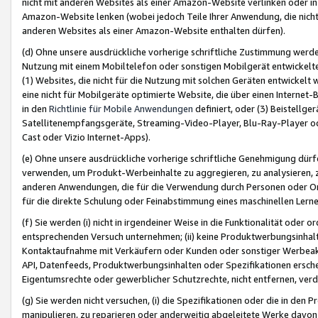
nicht mit anderen Websites als einer Amazon-Website verlinken oder i
Amazon-Website lenken (wobei jedoch Teile Ihrer Anwendung, die nich
anderen Websites als einer Amazon-Website enthalten dürfen).
(d) Ohne unsere ausdrückliche vorherige schriftliche Zustimmung werd
Nutzung mit einem Mobiltelefon oder sonstigen Mobilgerät entwickelt
(1) Websites, die nicht für die Nutzung mit solchen Geräten entwickelt
eine nicht für Mobilgeräte optimierte Website, die über einen Interne
in den
Richtlinie für Mobile Anwendungen
definiert, oder (3) Beistellge
Satellitenempfangsgeräte, Streaming-Video-Player, Blu-Ray-Player ode
Cast oder Vizio Internet-Apps).
(e) Ohne unsere ausdrückliche vorherige schriftliche Genehmigung dürfe
verwenden, um Produkt-Werbeinhalte zu aggregieren, zu analysieren, 
anderen Anwendungen, die für die Verwendung durch Personen oder Or
für die direkte Schulung oder Feinabstimmung eines maschinellen Lern
(f) Sie werden (i) nicht in irgendeiner Weise in die Funktionalität ode
entsprechenden Versuch unternehmen; (ii) keine Produktwerbungsinha
Kontaktaufnahme mit Verkäufern oder Kunden oder sonstiger Werbeaktiv
API, Datenfeeds, Produktwerbungsinhalten oder Spezifikationen erschei
Eigentumsrechte oder gewerblicher Schutzrechte, nicht entfernen, verd
(g) Sie werden nicht versuchen, (i) die Spezifikationen oder die in de
manipulieren, zu reparieren oder anderweitig abgeleitete Werke davon z