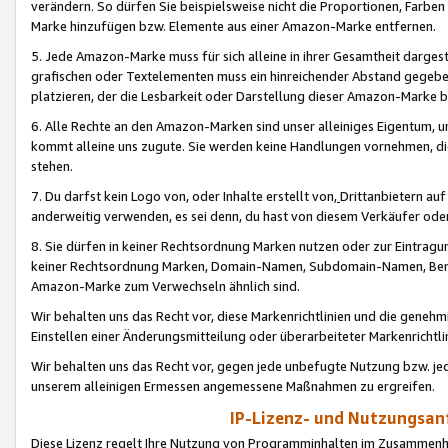
verändern. So dürfen Sie beispielsweise nicht die Proportionen, Farb
Marke hinzufügen bzw. Elemente aus einer Amazon-Marke entfernen.
5. Jede Amazon-Marke muss für sich alleine in ihrer Gesamtheit darge
grafischen oder Textelementen muss ein hinreichender Abstand gegebe
platzieren, der die Lesbarkeit oder Darstellung dieser Amazon-Marke b
6. Alle Rechte an den Amazon-Marken sind unser alleiniges Eigentum, 
kommt alleine uns zugute. Sie werden keine Handlungen vornehmen, 
stehen.
7. Du darfst kein Logo von, oder Inhalte erstellt von,
Drittanbietern au
anderweitig verwenden, es sei denn, du hast von diesem Verkäufer oder
8. Sie dürfen in keiner Rechtsordnung Marken nutzen oder zur Eintragu
keiner Rechtsordnung Marken, Domain-Namen, Subdomain-Namen, Benu
Amazon-Marke zum Verwechseln ähnlich sind.
Wir behalten uns das Recht vor, diese Markenrichtlinien und die gene
Einstellen einer Änderungsmitteilung oder überarbeiteter Markenricht
Wir behalten uns das Recht vor, gegen jede unbefugte Nutzung bzw. jede 
unserem alleinigen Ermessen angemessene Maßnahmen zu ergreifen.
IP-Lizenz- und Nutzungsan
Diese Lizenz regelt Ihre Nutzung von Programminhalten im Zusammen