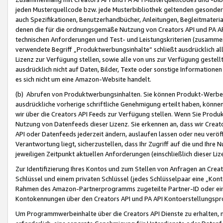
jeden Musterquellcode bzw. jede Musterbibliothek geltenden gesonder
auch Spezifikationen, Benutzerhandbücher, Anleitungen, Begleitmaterial
denen die für die ordnungsgemäße Nutzung von Creators API und PA A
technischen Anforderungen und Test- und Leistungskriterien (zusammen
verwendete Begriff „Produktwerbungsinhalte“ schließt ausdrücklich al
Lizenz zur Verfügung stellen, sowie alle von uns zur Verfügung gestel
ausdrücklich nicht auf Daten, Bilder, Texte oder sonstige Informatione
es sich nicht um eine Amazon-Website handelt.
(b) Abrufen von Produktwerbungsinhalten. Sie können Produkt-Werbein
ausdrückliche vorherige schriftliche Genehmigung erteilt haben, könn
wir über die Creators API Feeds zur Verfügung stellen. Wenn Sie Produk
Nutzung von Datenfeeds dieser Lizenz. Sie erkennen an, dass wir Creat
API oder Datenfeeds jederzeit ändern, auslaufen lassen oder neu veröffe
Verantwortung liegt, sicherzustellen, dass Ihr Zugriff auf die und Ihr
jeweiligen Zeitpunkt aktuellen Anforderungen (einschließlich dieser Liz
Zur Identifizierung Ihres Kontos und zum Stellen von Anfragen an Crea
Schlüssel und einem privaten Schlüssel (jedes Schlüsselpaar eine „Kon
Rahmen des Amazon-Partnerprogramms zugeteilte Partner-ID oder ein
Kontokennungen über den Creators API und PA API Kontoerstellungspro
Um Programmwerbeinhalte über die Creators API Dienste zu erhalten, m