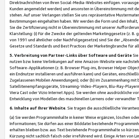
Direktnachrichten von Ihren Social-Media-Websites einfügen. vorausg
Kunden angemeldet werden) und ansonsten in Übereinstimmung mit der
stehen. Auf unser Verlangen stellen Sie uns repräsentative Mustermater
Bestimmungen eingehalten haben. Wir werden die Form und den Inhalt, di
Sie die Zertifizierung nicht in Übereinstimmung mit unserer Aufforderu
Klarstellung: (i) Für die Zwecke der geltenden Marketinggesetze (z. 
von 1991 und ähnlicher oder Nachfolgegesetze) sind Sie der „Absender“ j
Gesetze und Standards und Best Practices der Marketingbranche für 
5. Verbreitung von Partner-Links über Software und Geräte
Sie
nutzen bzw. keine Verlinkungen auf eine Amazon-Website wie nachsteh
Software-Applikationen (z. B. Browser Plug-ins, Browser Helper Objec
ein Endnutzer installieren und ausführen kann) und Geräten, einschlie
Zugelassenen Mobilen Anwendungen); oder (b) im Zusammenhang mit bzw.
Satellitenempfangsgeräte, Streaming-Video-Playern, Blu-Ray-Playern 
Viera Cast oder Vizio Internet Apps). Sie werden ohne ausdrückliche v
Entwicklung von Modellen des maschinellen Lernens oder verwandter 
6. Inhalte auf Ihrer Website
. Sie tragen die ausschließliche Verantwo
(a) Sie werden Programminhalte in keiner Weise ergänzen, löschen oder
Informationen; Sie dürfen aus einer Bilddatei bestehende Programminhal
erhalten bleiben bzw. aus Text bestehende Programminhalte so kürzen, 
Kürzung nicht sachlich falsch oder irreführend wird. Einige Arten von L