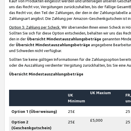
Kauf von Produkten eingelöst werden und unterliegen unseren Geschäf
uns das Recht vor, Vergütungen zurückzuhalten, bis der fällige Gesamt
das Recht vor, den Teil der Zahlungen, der den in der Zahlungstabelle 
Zahlungsart angibst. Die Zahlung per Amazon-Geschenkgutschein ist in
Option 3: Zahlung per Scheck.
Wir übersenden Ihnen einen Scheck in Höh
Sollten Sie sich für diese Option entscheiden, behalten wir uns das Rec
den in der
Übersicht Mindestauszahlungsbeträge
genannten Mindest
der
Übersicht Mindestauszahlungsbeträge
angegebene Bearbeitung
und Schweden nicht verfügbar.
Sollten Sie keine gültigen Informationen für die Zahlungsoption bereit
oder die Auszahlung verdienter Vergütung zurückhalten, bis Sie eine A
Übersicht Mindestauszahlungsbeträge
UK Maxium
UK
FR,
Minimum
un
Option 1 (Überweisung)
25£
25
£5,000
Option 2
25£
25
(Geschenkgutschein)