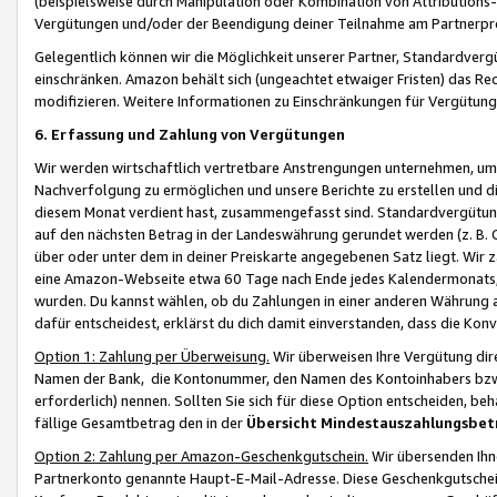
(beispielsweise durch Manipulation oder Kombination von Attributions-
Vergütungen und/oder der Beendigung deiner Teilnahme am Partnerp
Gelegentlich können wir die Möglichkeit unserer Partner, Standardv
einschränken. Amazon behält sich (ungeachtet etwaiger Fristen) das Re
modifizieren. Weitere Informationen zu Einschränkungen für Vergütung
6. Erfassung und Zahlung von Vergütungen
Wir werden wirtschaftlich vertretbare Anstrengungen unternehmen, um 
Nachverfolgung zu ermöglichen und unsere Berichte zu erstellen und di
diesem Monat verdient hast, zusammengefasst sind. Standardvergütung
auf den nächsten Betrag in der Landeswährung gerundet werden (z. B. C
über oder unter dem in deiner Preiskarte angegebenen Satz liegt. Wir
eine Amazon-Webseite etwa 60 Tage nach Ende jedes Kalendermonats, i
wurden. Du kannst wählen, ob du Zahlungen in einer anderen Währung
dafür entscheidest, erklärst du dich damit einverstanden, dass die K
Option 1: Zahlung per Überweisung.
Wir überweisen Ihre Vergütung dir
Namen der Bank, die Kontonummer, den Namen des Kontoinhabers bzw. a
erforderlich) nennen. Sollten Sie sich für diese Option entscheiden, be
fällige Gesamtbetrag den in der
Übersicht Mindestauszahlungsbet
Option 2: Zahlung per Amazon-Geschenkgutschein.
Wir übersenden Ihne
Partnerkonto genannte Haupt-E-Mail-Adresse. Diese Geschenkgutschei