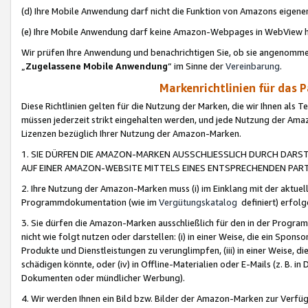
(d) Ihre Mobile Anwendung darf nicht die Funktion von Amazons eige
(e) Ihre Mobile Anwendung darf keine Amazon-Webpages in WebView 
Wir prüfen Ihre Anwendung und benachrichtigen Sie, ob sie angenomm
„
Zugelassene Mobile Anwendung
“ im Sinne der
Vereinbarung
.
Markenrichtlinien für das 
Diese Richtlinien gelten für die Nutzung der Marken, die wir Ihnen als 
müssen jederzeit strikt eingehalten werden, und jede Nutzung der Ama
Lizenzen bezüglich Ihrer Nutzung der Amazon-Marken.
1. SIE DÜRFEN DIE AMAZON-MARKEN AUSSCHLIESSLICH DURCH DARS
AUF EINER AMAZON-WEBSITE MITTELS EINES ENTSPRECHENDEN PART
2. Ihre Nutzung der Amazon-Marken muss (i) im Einklang mit der aktuells
Programmdokumentation (wie im
Vergütungskatalog
definiert) erfolg
3. Sie dürfen die Amazon-Marken ausschließlich für den in der Progr
nicht wie folgt nutzen oder darstellen: (i) in einer Weise, die ein Spo
Produkte und Dienstleistungen zu verunglimpfen, (iii) in einer Weise
schädigen könnte, oder (iv) in Offline-Materialien oder E-Mails (z. B.
Dokumenten oder mündlicher Werbung).
4. Wir werden Ihnen ein Bild bzw. Bilder der Amazon-Marken zur Verfüg