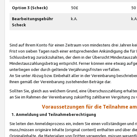
Option 3 (Scheck)
50£
50
Bearbeitungsgebühr
k.A.
k.A
Scheck
Sind auf Ihrem Konto für einen Zeitraum von mindestens drei Jahren kein
Frist von sieben Tagen nach einer entsprechenden Ankündigung die für
Schlussbetrag zurückzuhalten, der dem in der Übersicht Mindestausz
Mindestauszahlungsbetrag entspricht. Ferner können eine etwaig aufg
unterliegen oder durch geltende Verjährungsfristen verfallen.
An Sie unter Abzug bzw. Einbehalt aller in der Vereinbarung beschrieb
Ihnen gemäß der Vereinbarung zustehenden Beträge dar.
Sollten Sie, gleich aus welchem Grund, eine Überschusszahlung erhalte
an Sie im Rahmen der Vereinbarung zukünftig zahlbaren Vergütung zu 
Voraussetzungen für die Teilnahme a
1. Anmeldung und Teilnahmeberechtigung
Sie leiten den Anmeldeprozess ein, indem Sie einen vollständigen und 
muss/müssen originäre Inhalte (original content) enthalten und über d
Originalinhalte, die Materialien von Dritten verwenden, müssen wese