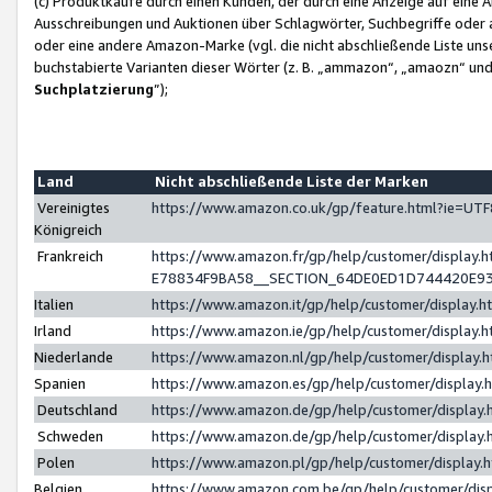
(c) Produktkäufe durch einen Kunden, der durch eine Anzeige auf eine 
Ausschreibungen und Auktionen über Schlagwörter, Suchbegriffe oder 
oder eine andere Amazon-Marke (vgl. die nicht abschließende Liste un
buchstabierte Varianten dieser Wörter (z. B. „ammazon“, „amaozn“ und „
Suchplatzierung
”);
Land
Nicht abschließende Liste der Marken
Vereinigtes
https://www.amazon.co.uk/gp/feature.html?ie=U
Königreich
Frankreich
https://www.amazon.fr/gp/help/customer/displa
E78834F9BA58__SECTION_64DE0ED1D744420E9
Italien
https://www.amazon.it/gp/help/customer/display
Irland
https://www.amazon.ie/gp/help/customer/displa
Niederlande
https://www.amazon.nl/gp/help/customer/display
Spanien
https://www.amazon.es/gp/help/customer/display
Deutschland
https://www.amazon.de/gp/help/customer/displa
Schweden
https://www.amazon.de/gp/help/customer/displa
Polen
https://www.amazon.pl/gp/help/customer/display
Belgien
https://www.amazon.com.be/gp/help/customer/d