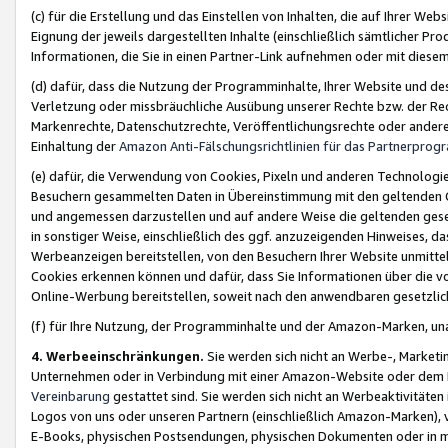
(c) für die Erstellung und das Einstellen von Inhalten, die auf Ihrer We
Eignung der jeweils dargestellten Inhalte (einschließlich sämtlicher 
Informationen, die Sie in einen Partner-Link aufnehmen oder mit diese
(d) dafür, dass die Nutzung der Programminhalte, Ihrer Website und des 
Verletzung oder missbräuchliche Ausübung unserer Rechte bzw. der Recht
Markenrechte, Datenschutzrechte, Veröffentlichungsrechte oder anderer
Einhaltung der
Amazon Anti-Fälschungsrichtlinien für das Partnerpro
(e) dafür, die Verwendung von Cookies, Pixeln und anderen Technologien
Besuchern gesammelten Daten in Übereinstimmung mit den geltenden Ge
und angemessen darzustellen und auf andere Weise die geltenden geset
in sonstiger Weise, einschließlich des ggf. anzuzeigenden Hinweises, d
Werbeanzeigen bereitstellen, von den Besuchern Ihrer Website unmitte
Cookies erkennen können und dafür, dass Sie Informationen über die v
Online-Werbung bereitstellen, soweit nach den anwendbaren gesetzlic
(f) für Ihre Nutzung, der Programminhalte und der Amazon-Marken, u
4. Werbeeinschränkungen.
Sie werden sich nicht an Werbe-, Market
Unternehmen oder in Verbindung mit einer Amazon-Website oder dem Pa
Vereinbarung
gestattet sind. Sie werden sich nicht an Werbeaktivitäten
Logos von uns oder unseren Partnern (einschließlich Amazon-Marken), 
E-Books, physischen Postsendungen, physischen Dokumenten oder in 