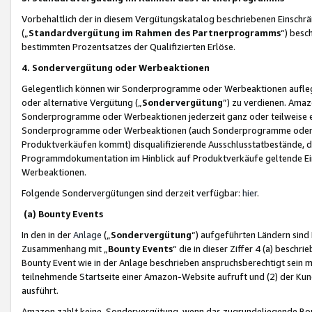
Vorbehaltlich der in diesem Vergütungskatalog beschriebenen Einschr
(„
Standardvergütung im Rahmen des Partnerprogramms
“) besc
bestimmten Prozentsatzes der Qualifizierten Erlöse.
4. Sondervergütung oder Werbeaktionen
Gelegentlich können wir Sonderprogramme oder Werbeaktionen auflegen,
oder alternative Vergütung („
Sondervergütung
”) zu verdienen. Amazo
Sonderprogramme oder Werbeaktionen jederzeit ganz oder teilweise einz
Sonderprogramme oder Werbeaktionen (auch Sonderprogramme oder We
Produktverkäufen kommt) disqualifizierende Ausschlusstatbestände, di
Programmdokumentation im Hinblick auf Produktverkäufe geltende E
Werbeaktionen.
Folgende Sondervergütungen sind derzeit verfügbar:
hier
.
(a) Bounty Events
In den in der
Anlage
(„
Sondervergütung
“) aufgeführten Ländern sind
Zusammenhang mit „
Bounty Events
“ die in dieser Ziffer 4 (a) besch
Bounty Event wie in der Anlage beschrieben anspruchsberechtigt sein mu
teilnehmende Startseite einer Amazon-Website aufruft und (2) der Kun
ausführt.
Amazon zahlt keine Sondervergütung, wenn das zugrundeliegende Boun