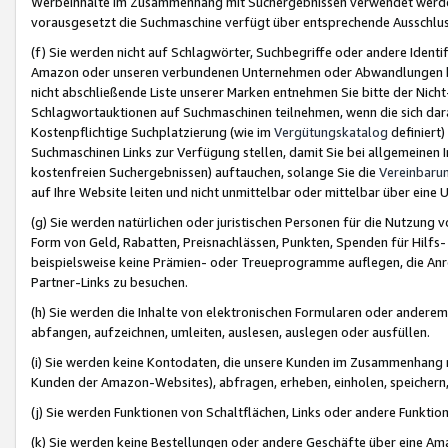
Werbeinhalte im Zusammenhang mit Suchergebnissen verwendet werden,
vorausgesetzt die Suchmaschine verfügt über entsprechende Ausschlu
(f) Sie werden nicht auf Schlagwörter, Suchbegriffe oder andere Ident
Amazon oder unseren verbundenen Unternehmen oder Abwandlungen bzw
nicht abschließende Liste unserer Marken entnehmen Sie bitte der Nich
Schlagwortauktionen auf Suchmaschinen teilnehmen, wenn die sich da
Kostenpflichtige Suchplatzierung (wie im
Vergütungskatalog
definiert
Suchmaschinen Links zur Verfügung stellen, damit Sie bei allgemeinen I
kostenfreien Suchergebnissen) auftauchen, solange Sie die
Vereinbaru
auf Ihre Website leiten und nicht unmittelbar oder mittelbar über eine
(g) Sie werden natürlichen oder juristischen Personen für die Nutzung 
Form von Geld, Rabatten, Preisnachlässen, Punkten, Spenden für Hilfs
beispielsweise keine Prämien- oder Treueprogramme auflegen, die Anrei
Partner-Links zu besuchen.
(h) Sie werden die Inhalte von elektronischen Formularen oder anderem M
abfangen, aufzeichnen, umleiten, auslesen, auslegen oder ausfüllen.
(i) Sie werden keine Kontodaten, die unsere Kunden im Zusammenhang 
Kunden der Amazon-Websites), abfragen, erheben, einholen, speichern,
(j) Sie werden Funktionen von Schaltflächen, Links oder andere Funkti
(k) Sie werden keine Bestellungen oder andere Geschäfte über eine Ama