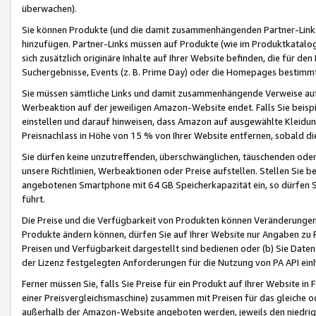
überwachen).
Sie können Produkte (und die damit zusammenhängenden Partner-Links)
hinzufügen. Partner-Links müssen auf Produkte (wie im Produktkatalog de
sich zusätzlich originäre Inhalte auf Ihrer Website befinden, die für 
Suchergebnisse, Events (z. B. Prime Day) oder die Homepages bestimmte
Sie müssen sämtliche Links und damit zusammenhängende Verweise auf z
Werbeaktion auf der jeweiligen Amazon-Website endet. Falls Sie beisp
einstellen und darauf hinweisen, dass Amazon auf ausgewählte Kleidun
Preisnachlass in Höhe von 15 % von Ihrer Website entfernen, sobald di
Sie dürfen keine unzutreffenden, überschwänglichen, täuschenden od
unsere Richtlinien, Werbeaktionen oder Preise aufstellen. Stellen Sie 
angebotenen Smartphone mit 64 GB Speicherkapazität ein, so dürfen S
führt.
Die Preise und die Verfügbarkeit von Produkten können Veränderungen 
Produkte ändern können, dürfen Sie auf Ihrer Website nur Angaben zu P
Preisen und Verfügbarkeit dargestellt sind bedienen oder (b) Sie Daten
der Lizenz festgelegten Anforderungen für die Nutzung von PA API einh
Ferner müssen Sie, falls Sie Preise für ein Produkt auf Ihrer Website in 
einer Preisvergleichsmaschine) zusammen mit Preisen für das gleiche o
außerhalb der Amazon-Website angeboten werden, jeweils den niedrigst