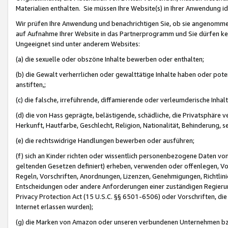
Materialien enthalten. Sie müssen Ihre Website(s) in Ihrer Anwendung ide
Wir prüfen Ihre Anwendung und benachrichtigen Sie, ob sie angenommen
auf Aufnahme Ihrer Website in das Partnerprogramm und Sie dürfen kei
Ungeeignet sind unter anderem Websites:
(a) die sexuelle oder obszöne Inhalte bewerben oder enthalten;
(b) die Gewalt verherrlichen oder gewalttätige Inhalte haben oder pot
anstiften,;
(c) die falsche, irreführende, diffamierende oder verleumderische Inha
(d) die von Hass geprägte, belästigende, schädliche, die Privatsphäre v
Herkunft, Hautfarbe, Geschlecht, Religion, Nationalität, Behinderung, 
(e) die rechtswidrige Handlungen bewerben oder ausführen;
(f) sich an Kinder richten oder wissentlich personenbezogene Daten vo
geltenden Gesetzen definiert) erheben, verwenden oder offenlegen, Vo
Regeln, Vorschriften, Anordnungen, Lizenzen, Genehmigungen, Richtlini
Entscheidungen oder andere Anforderungen einer zuständigen Regierung
Privacy Protection Act (15 U.S.C. §§ 6501-6506) oder Vorschriften, di
Internet erlassen wurden);
(g) die Marken von Amazon oder unseren verbundenen Unternehmen b