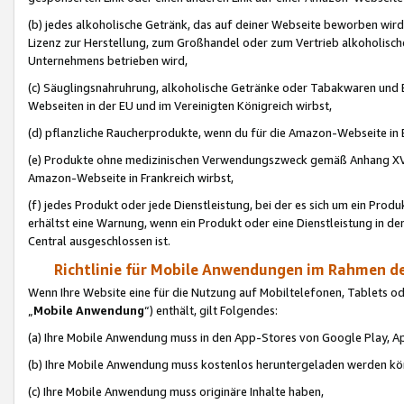
(b) jedes alkoholische Getränk, das auf deiner Webseite beworben wird
Lizenz zur Herstellung, zum Großhandel oder zum Vertrieb alkoholisch
Unternehmens betrieben wird,
(c) Säuglingsnahruhrung, alkoholische Getränke oder Tabakwaren und E
Webseiten in der EU und im Vereinigten Königreich wirbst,
(d) pflanzliche Raucherprodukte, wenn du für die Amazon-Webseite in B
(e) Produkte ohne medizinischen Verwendungszweck gemäß Anhang XVI 
Amazon-Webseite in Frankreich wirbst,
(f) jedes Produkt oder jede Dienstleistung, bei der es sich um ein Prod
erhältst eine Warnung, wenn ein Produkt oder eine Dienstleistung in de
Central ausgeschlossen ist.
Richtlinie für Mobile Anwendungen im Rahmen de
Wenn Ihre Website eine für die Nutzung auf Mobiltelefonen, Tablets 
„
Mobile Anwendung
“) enthält, gilt Folgendes:
(a) Ihre Mobile Anwendung muss in den App-Stores von Google Play, A
(b) Ihre Mobile Anwendung muss kostenlos heruntergeladen werden könn
(c) Ihre Mobile Anwendung muss originäre Inhalte haben,