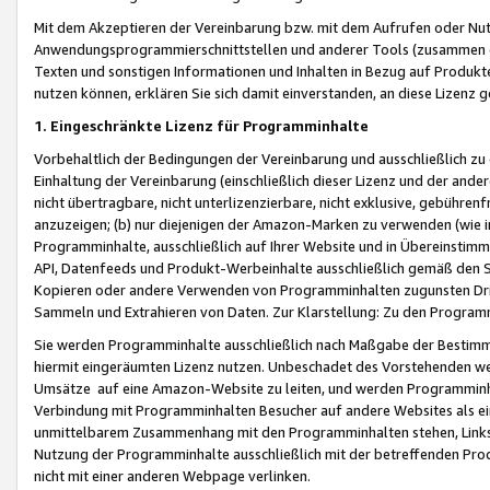
Mit dem Akzeptieren der Vereinbarung bzw. mit dem Aufrufen oder Nutz
Anwendungsprogrammierschnittstellen und anderer Tools (zusammen die
Texten und sonstigen Informationen und Inhalten in Bezug auf Produkte
nutzen können, erklären Sie sich damit einverstanden, an diese Lizenz 
1. Eingeschränkte Lizenz für Programminhalte
Vorbehaltlich der Bedingungen der Vereinbarung und ausschließlich z
Einhaltung der Vereinbarung (einschließlich dieser Lizenz und der ande
nicht übertragbare, nicht unterlizenzierbare, nicht exklusive, gebühren
anzuzeigen; (b) nur diejenigen der Amazon-Marken zu verwenden (wie in 
Programminhalte, ausschließlich auf Ihrer Website und in Übereinstimmu
API, Datenfeeds und Produkt-Werbeinhalte ausschließlich gemäß den Spe
Kopieren oder andere Verwenden von Programminhalten zugunsten Dri
Sammeln und Extrahieren von Daten. Zur Klarstellung: Zu den Program
Sie werden Programminhalte ausschließlich nach Maßgabe der Besti
hiermit eingeräumten Lizenz nutzen. Unbeschadet des Vorstehenden we
Umsätze auf eine Amazon-Website zu leiten, und werden Programminhal
Verbindung mit Programminhalten Besucher auf andere Websites als ein
unmittelbarem Zusammenhang mit den Programminhalten stehen, Links z
Nutzung der Programminhalte ausschließlich mit der betreffenden Pr
nicht mit einer anderen Webpage verlinken.