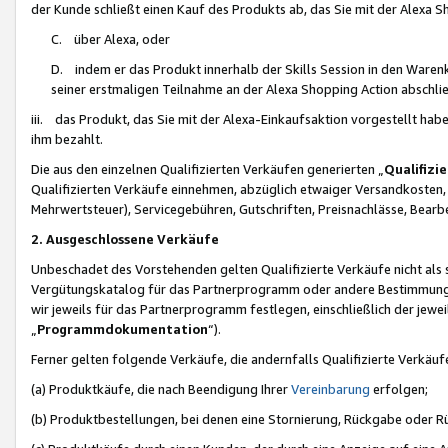
der Kunde schließt einen Kauf des Produkts ab, das Sie mit der Alexa 
C. über Alexa, oder
D. indem er das Produkt innerhalb der Skills Session in den Waren
seiner erstmaligen Teilnahme an der Alexa Shopping Action abschlie
iii. das Produkt, das Sie mit der Alexa-Einkaufsaktion vorgestellt ha
ihm bezahlt.
Die aus den einzelnen Qualifizierten Verkäufen generierten „
Qualifizi
Qualifizierten Verkäufe einnehmen, abzüglich etwaiger Versandkosten
Mehrwertsteuer), Servicegebühren, Gutschriften, Preisnachlässe, Bear
2. Ausgeschlossene Verkäufe
Unbeschadet des Vorstehenden gelten Qualifizierte Verkäufe nicht als
Vergütungskatalog für das Partnerprogramm oder andere Bestimmungen,
wir jeweils für das Partnerprogramm festlegen, einschließlich der jewe
„
Programmdokumentation
“).
Ferner gelten folgende Verkäufe, die andernfalls Qualifizierte Verkä
(a) Produktkäufe, die nach Beendigung Ihrer
Vereinbarung
erfolgen;
(b) Produktbestellungen, bei denen eine Stornierung, Rückgabe oder R