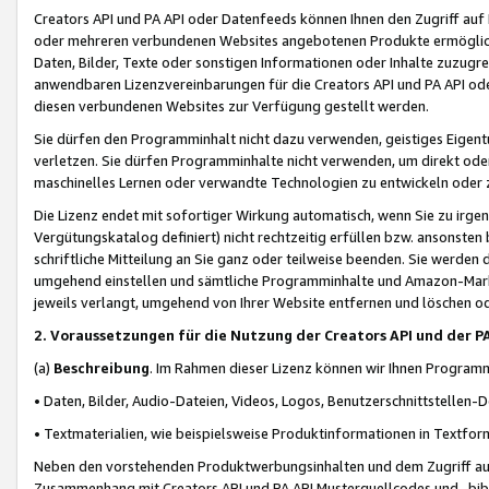
Creators API und PA API oder Datenfeeds können Ihnen den Zugriff auf D
oder mehreren verbundenen Websites angebotenen Produkte ermögliche
Daten, Bilder, Texte oder sonstigen Informationen oder Inhalte zuzugre
anwendbaren Lizenzvereinbarungen für die Creators API und PA API od
diesen verbundenen Websites zur Verfügung gestellt werden.
Sie dürfen den Programminhalt nicht dazu verwenden, geistiges Eigent
verletzen. Sie dürfen Programminhalte nicht verwenden, um direkt ode
maschinelles Lernen oder verwandte Technologien zu entwickeln oder zu
Die Lizenz endet mit sofortiger Wirkung automatisch, wenn Sie zu irg
Vergütungskatalog definiert) nicht rechtzeitig erfüllen bzw. ansonsten
schriftliche Mitteilung an Sie ganz oder teilweise beenden. Sie werden
umgehend einstellen und sämtliche Programminhalte und Amazon-Marke
jeweils verlangt, umgehend von Ihrer Website entfernen und löschen od
2. Voraussetzungen für die Nutzung der Creators API und der P
(a)
Beschreibung
. Im Rahmen dieser Lizenz können wir Ihnen Programmi
• Daten, Bilder, Audio-Dateien, Videos, Logos, Benutzerschnittstellen-
• Textmaterialien, wie beispielsweise Produktinformationen in Textfor
Neben den vorstehenden Produktwerbungsinhalten und dem Zugriff auf 
Zusammenhang mit Creators API und PA API Musterquellcodes und -bibli