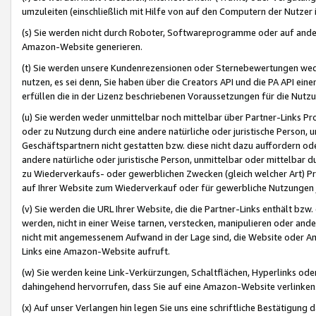
umzuleiten (einschließlich mit Hilfe von auf den Computern der Nutzer i
(s) Sie werden nicht durch Roboter, Softwareprogramme oder auf andere
Amazon-Website generieren.
(t) Sie werden unsere Kundenrezensionen oder Sternebewertungen wed
nutzen, es sei denn, Sie haben über die Creators API und die PA API e
erfüllen die in der Lizenz beschriebenen Voraussetzungen für die Nutzu
(u) Sie werden weder unmittelbar noch mittelbar über Partner-Links P
oder zu Nutzung durch eine andere natürliche oder juristische Person,
Geschäftspartnern nicht gestatten bzw. diese nicht dazu auffordern od
andere natürliche oder juristische Person, unmittelbar oder mittelbar
zu Wiederverkaufs- oder gewerblichen Zwecken (gleich welcher Art) 
auf Ihrer Website zum Wiederverkauf oder für gewerbliche Nutzungen 
(v) Sie werden die URL Ihrer Website, die die Partner-Links enthält b
werden, nicht in einer Weise tarnen, verstecken, manipulieren oder and
nicht mit angemessenem Aufwand in der Lage sind, die Website oder A
Links eine Amazon-Website aufruft.
(w) Sie werden keine Link-Verkürzungen, Schaltflächen, Hyperlinks ode
dahingehend hervorrufen, dass Sie auf eine Amazon-Website verlinken
(x) Auf unser Verlangen hin legen Sie uns eine schriftliche Bestätigung