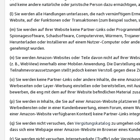
und keine andere natürliche oder juristische Person dazu ermächtigen, a
(l) Sie werden alle Handlungen unterlassen, die nach vernünftigem Erme
Website, auf der Funktionen oder Transaktionen (zum Beispiel suchen, s
(m) Sie werden auf Ihrer Website keine Partner-Links oder Programmin
Spionagesoftware, Schadsoftware, Computerviren, Würmern, Trojaner
Herunterladen oder Installieren auf einem Nutzer-Computer oder ande
genehmigt wurden.
(n) Sie werden Amazon-Websites oder Teile davon nicht auf Ihrer Websi
(z. B., WebView) innerhalb einer Mobilen Anwendung. Die Darstellung ein
Teilnahmevoraussetzungen stellt jedoch keinen Verstoß gegen diese Zif
(o) Sie werden keine Partner-Links oder andere Inhalte, die eine Am
Werbeseiten oder Layer-Werbung einstellen oder bereitstellen, mit Au
bewerben, die eng mit dem auf Ihrer Website befindlichen Material z
(p) Sie werden in Inhalte, die Sie auf einer Amazon-Website platzier
Werbediensten oder in einer Kundenbewertung, einem Forum, einem Wun
einer Amazon-Website verfügbaren Kontext) keine Partner-Links integr
(q) Sie werden nicht versuchen, den
Vergütungskatalog
zu umgehen oder
dass sich eine Webpage einer Amazon-Website im Browser eines Kunden 
(r) Sie werden nicht versuchen, Internetverkehr (Traffic) oder Vergü