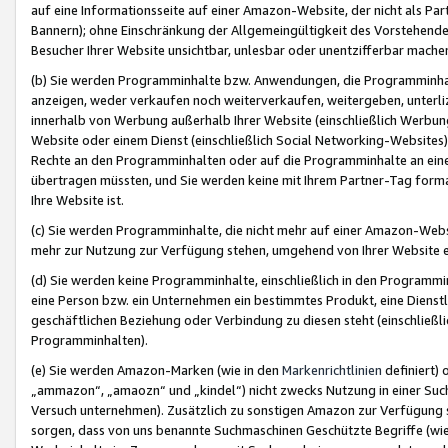
auf eine Informationsseite auf einer Amazon-Website, der nicht als Part
Bannern); ohne Einschränkung der Allgemeingültigkeit des Vorstehende
Besucher Ihrer Website unsichtbar, unlesbar oder unentzifferbar mache
(b) Sie werden Programminhalte bzw. Anwendungen, die Programminhalt
anzeigen, weder verkaufen noch weiterverkaufen, weitergeben, unterli
innerhalb von Werbung außerhalb Ihrer Website (einschließlich Werbun
Website oder einem Dienst (einschließlich Social Networking-Website
Rechte an den Programminhalten oder auf die Programminhalte an eine a
übertragen müssten, und Sie werden keine mit Ihrem Partner-Tag formati
Ihre Website ist.
(c) Sie werden Programminhalte, die nicht mehr auf einer Amazon-Websit
mehr zur Nutzung zur Verfügung stehen, umgehend von Ihrer Website e
(d) Sie werden keine Programminhalte, einschließlich in den Programmin
eine Person bzw. ein Unternehmen ein bestimmtes Produkt, eine Dienstle
geschäftlichen Beziehung oder Verbindung zu diesen steht (einschließli
Programminhalten).
(e) Sie werden Amazon-Marken (wie in den
Markenrichtlinien
definiert) 
„ammazon“, „amaozn“ und „kindel“) nicht zwecks Nutzung in einer Suc
Versuch unternehmen). Zusätzlich zu sonstigen Amazon zur Verfügung 
sorgen, dass von uns benannte Suchmaschinen Geschützte Begriffe (wie 