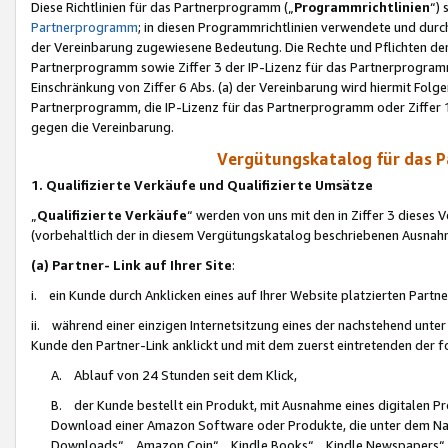
Diese Richtlinien für das Partnerprogramm („
Programmrichtlinien
“)
Partnerprogramm
; in diesen Programmrichtlinien verwendete und durch
der Vereinbarung zugewiesene Bedeutung. Die Rechte und Pflichten de
Partnerprogramm sowie Ziffer 3 der IP-Lizenz für das Partnerprogram
Einschränkung von Ziffer 6 Abs. (a) der Vereinbarung wird hiermit Fol
Partnerprogramm, die IP-Lizenz für das Partnerprogramm oder Ziffer 1
gegen die Vereinbarung.
Vergütungskatalog für das 
1. Qualifizierte Verkäufe und Qualifizierte Umsätze
„
Qualifizierte Verkäufe
“ werden von uns mit den in Ziffer 3 diese
(vorbehaltlich der in diesem Vergütungskatalog beschriebenen Ausnah
(a) Partner- Link auf Ihrer Site
:
i. ein Kunde durch Anklicken eines auf Ihrer Website platzierten Part
ii. während einer einzigen Internetsitzung eines der nachstehend unter (i)
Kunde den Partner-Link anklickt und mit dem zuerst eintretenden der f
A. Ablauf von 24 Stunden seit dem Klick,
B. der Kunde bestellt ein Produkt, mit Ausnahme eines digitalen P
Download einer Amazon Software oder Produkte, die unter dem N
Downloads“, „Amazon Coin“, „Kindle Books“, „Kindle Newspapers“, „