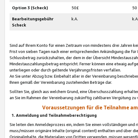
Option 3 (Scheck)
50£
50
Bearbeitungsgebühr
k.A.
k.A
Scheck
Sind auf Ihrem Konto für einen Zeitraum von mindestens drei Jahren kein
Frist von sieben Tagen nach einer entsprechenden Ankündigung die für
Schlussbetrag zurückzuhalten, der dem in der Übersicht Mindestausz
Mindestauszahlungsbetrag entspricht. Ferner können eine etwaig aufg
unterliegen oder durch geltende Verjährungsfristen verfallen.
An Sie unter Abzug bzw. Einbehalt aller in der Vereinbarung beschrieb
Ihnen gemäß der Vereinbarung zustehenden Beträge dar.
Sollten Sie, gleich aus welchem Grund, eine Überschusszahlung erhalte
an Sie im Rahmen der Vereinbarung zukünftig zahlbaren Vergütung zu 
Voraussetzungen für die Teilnahme a
1. Anmeldung und Teilnahmeberechtigung
Sie leiten den Anmeldeprozess ein, indem Sie einen vollständigen und 
muss/müssen originäre Inhalte (original content) enthalten und über d
Originalinhalte, die Materialien von Dritten verwenden, müssen wese