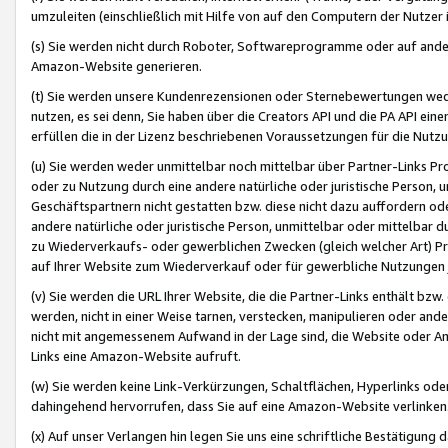
umzuleiten (einschließlich mit Hilfe von auf den Computern der Nutzer i
(s) Sie werden nicht durch Roboter, Softwareprogramme oder auf andere
Amazon-Website generieren.
(t) Sie werden unsere Kundenrezensionen oder Sternebewertungen wed
nutzen, es sei denn, Sie haben über die Creators API und die PA API e
erfüllen die in der Lizenz beschriebenen Voraussetzungen für die Nutzu
(u) Sie werden weder unmittelbar noch mittelbar über Partner-Links P
oder zu Nutzung durch eine andere natürliche oder juristische Person,
Geschäftspartnern nicht gestatten bzw. diese nicht dazu auffordern od
andere natürliche oder juristische Person, unmittelbar oder mittelbar
zu Wiederverkaufs- oder gewerblichen Zwecken (gleich welcher Art) 
auf Ihrer Website zum Wiederverkauf oder für gewerbliche Nutzungen 
(v) Sie werden die URL Ihrer Website, die die Partner-Links enthält b
werden, nicht in einer Weise tarnen, verstecken, manipulieren oder and
nicht mit angemessenem Aufwand in der Lage sind, die Website oder A
Links eine Amazon-Website aufruft.
(w) Sie werden keine Link-Verkürzungen, Schaltflächen, Hyperlinks ode
dahingehend hervorrufen, dass Sie auf eine Amazon-Website verlinken
(x) Auf unser Verlangen hin legen Sie uns eine schriftliche Bestätigung