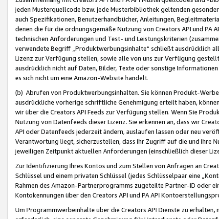
jeden Musterquellcode bzw. jede Musterbibliothek geltenden gesonder
auch Spezifikationen, Benutzerhandbücher, Anleitungen, Begleitmaterial
denen die für die ordnungsgemäße Nutzung von Creators API und PA A
technischen Anforderungen und Test- und Leistungskriterien (zusammen
verwendete Begriff „Produktwerbungsinhalte“ schließt ausdrücklich al
Lizenz zur Verfügung stellen, sowie alle von uns zur Verfügung gestel
ausdrücklich nicht auf Daten, Bilder, Texte oder sonstige Informatione
es sich nicht um eine Amazon-Website handelt.
(b) Abrufen von Produktwerbungsinhalten. Sie können Produkt-Werbein
ausdrückliche vorherige schriftliche Genehmigung erteilt haben, könn
wir über die Creators API Feeds zur Verfügung stellen. Wenn Sie Produk
Nutzung von Datenfeeds dieser Lizenz. Sie erkennen an, dass wir Creat
API oder Datenfeeds jederzeit ändern, auslaufen lassen oder neu veröffe
Verantwortung liegt, sicherzustellen, dass Ihr Zugriff auf die und Ihr
jeweiligen Zeitpunkt aktuellen Anforderungen (einschließlich dieser Liz
Zur Identifizierung Ihres Kontos und zum Stellen von Anfragen an Crea
Schlüssel und einem privaten Schlüssel (jedes Schlüsselpaar eine „Kon
Rahmen des Amazon-Partnerprogramms zugeteilte Partner-ID oder ein
Kontokennungen über den Creators API und PA API Kontoerstellungspro
Um Programmwerbeinhalte über die Creators API Dienste zu erhalten, m