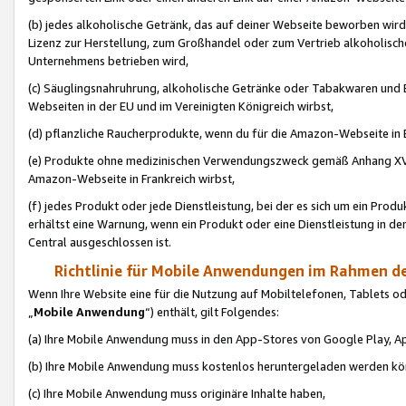
(b) jedes alkoholische Getränk, das auf deiner Webseite beworben wird
Lizenz zur Herstellung, zum Großhandel oder zum Vertrieb alkoholisch
Unternehmens betrieben wird,
(c) Säuglingsnahruhrung, alkoholische Getränke oder Tabakwaren und E
Webseiten in der EU und im Vereinigten Königreich wirbst,
(d) pflanzliche Raucherprodukte, wenn du für die Amazon-Webseite in B
(e) Produkte ohne medizinischen Verwendungszweck gemäß Anhang XVI 
Amazon-Webseite in Frankreich wirbst,
(f) jedes Produkt oder jede Dienstleistung, bei der es sich um ein Prod
erhältst eine Warnung, wenn ein Produkt oder eine Dienstleistung in de
Central ausgeschlossen ist.
Richtlinie für Mobile Anwendungen im Rahmen de
Wenn Ihre Website eine für die Nutzung auf Mobiltelefonen, Tablets 
„
Mobile Anwendung
“) enthält, gilt Folgendes:
(a) Ihre Mobile Anwendung muss in den App-Stores von Google Play, A
(b) Ihre Mobile Anwendung muss kostenlos heruntergeladen werden könn
(c) Ihre Mobile Anwendung muss originäre Inhalte haben,