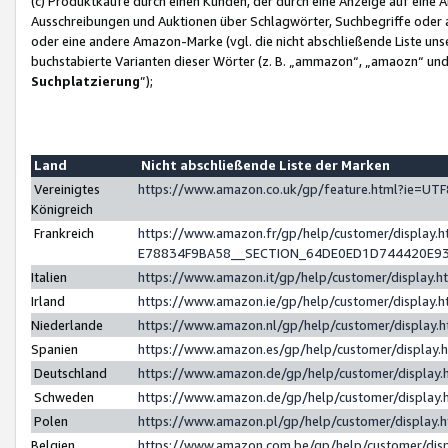
(c) Produktkäufe durch einen Kunden, der durch eine Anzeige auf eine 
Ausschreibungen und Auktionen über Schlagwörter, Suchbegriffe oder 
oder eine andere Amazon-Marke (vgl. die nicht abschließende Liste un
buchstabierte Varianten dieser Wörter (z. B. „ammazon“, „amaozn“ und „
Suchplatzierung
”);
Land
Nicht abschließende Liste der Marken
Vereinigtes
https://www.amazon.co.uk/gp/feature.html?ie=U
Königreich
Frankreich
https://www.amazon.fr/gp/help/customer/displa
E78834F9BA58__SECTION_64DE0ED1D744420E9
Italien
https://www.amazon.it/gp/help/customer/display
Irland
https://www.amazon.ie/gp/help/customer/displa
Niederlande
https://www.amazon.nl/gp/help/customer/display
Spanien
https://www.amazon.es/gp/help/customer/display
Deutschland
https://www.amazon.de/gp/help/customer/displa
Schweden
https://www.amazon.de/gp/help/customer/displa
Polen
https://www.amazon.pl/gp/help/customer/display
Belgien
https://www.amazon.com.be/gp/help/customer/d