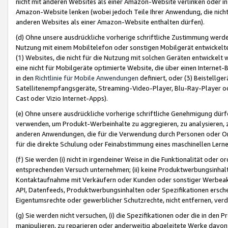
nicht mit anderen Websites als einer Amazon-Website verlinken oder i
Amazon-Website lenken (wobei jedoch Teile Ihrer Anwendung, die nich
anderen Websites als einer Amazon-Website enthalten dürfen).
(d) Ohne unsere ausdrückliche vorherige schriftliche Zustimmung werd
Nutzung mit einem Mobiltelefon oder sonstigen Mobilgerät entwickelt
(1) Websites, die nicht für die Nutzung mit solchen Geräten entwickelt
eine nicht für Mobilgeräte optimierte Website, die über einen Interne
in den
Richtlinie für Mobile Anwendungen
definiert, oder (3) Beistellge
Satellitenempfangsgeräte, Streaming-Video-Player, Blu-Ray-Player ode
Cast oder Vizio Internet-Apps).
(e) Ohne unsere ausdrückliche vorherige schriftliche Genehmigung dürfe
verwenden, um Produkt-Werbeinhalte zu aggregieren, zu analysieren, 
anderen Anwendungen, die für die Verwendung durch Personen oder Or
für die direkte Schulung oder Feinabstimmung eines maschinellen Lern
(f) Sie werden (i) nicht in irgendeiner Weise in die Funktionalität ode
entsprechenden Versuch unternehmen; (ii) keine Produktwerbungsinha
Kontaktaufnahme mit Verkäufern oder Kunden oder sonstiger Werbeaktiv
API, Datenfeeds, Produktwerbungsinhalten oder Spezifikationen erschei
Eigentumsrechte oder gewerblicher Schutzrechte, nicht entfernen, verd
(g) Sie werden nicht versuchen, (i) die Spezifikationen oder die in de
manipulieren, zu reparieren oder anderweitig abgeleitete Werke davon z