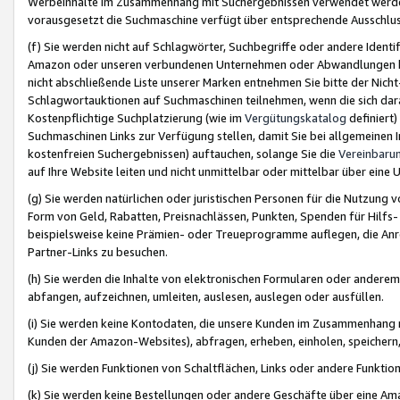
Werbeinhalte im Zusammenhang mit Suchergebnissen verwendet werden,
vorausgesetzt die Suchmaschine verfügt über entsprechende Ausschlu
(f) Sie werden nicht auf Schlagwörter, Suchbegriffe oder andere Ident
Amazon oder unseren verbundenen Unternehmen oder Abwandlungen bzw
nicht abschließende Liste unserer Marken entnehmen Sie bitte der Nich
Schlagwortauktionen auf Suchmaschinen teilnehmen, wenn die sich da
Kostenpflichtige Suchplatzierung (wie im
Vergütungskatalog
definiert
Suchmaschinen Links zur Verfügung stellen, damit Sie bei allgemeinen I
kostenfreien Suchergebnissen) auftauchen, solange Sie die
Vereinbaru
auf Ihre Website leiten und nicht unmittelbar oder mittelbar über eine
(g) Sie werden natürlichen oder juristischen Personen für die Nutzung 
Form von Geld, Rabatten, Preisnachlässen, Punkten, Spenden für Hilfs
beispielsweise keine Prämien- oder Treueprogramme auflegen, die Anrei
Partner-Links zu besuchen.
(h) Sie werden die Inhalte von elektronischen Formularen oder anderem M
abfangen, aufzeichnen, umleiten, auslesen, auslegen oder ausfüllen.
(i) Sie werden keine Kontodaten, die unsere Kunden im Zusammenhang 
Kunden der Amazon-Websites), abfragen, erheben, einholen, speichern,
(j) Sie werden Funktionen von Schaltflächen, Links oder andere Funkti
(k) Sie werden keine Bestellungen oder andere Geschäfte über eine Ama