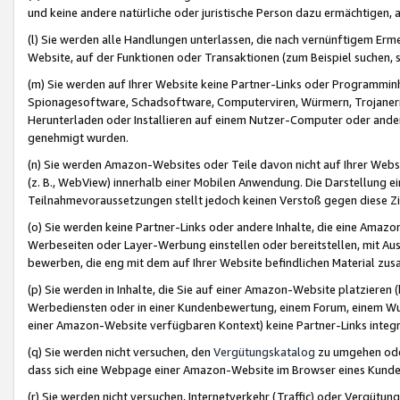
und keine andere natürliche oder juristische Person dazu ermächtigen, a
(l) Sie werden alle Handlungen unterlassen, die nach vernünftigem Erme
Website, auf der Funktionen oder Transaktionen (zum Beispiel suchen, s
(m) Sie werden auf Ihrer Website keine Partner-Links oder Programmin
Spionagesoftware, Schadsoftware, Computerviren, Würmern, Trojaner
Herunterladen oder Installieren auf einem Nutzer-Computer oder ande
genehmigt wurden.
(n) Sie werden Amazon-Websites oder Teile davon nicht auf Ihrer Websi
(z. B., WebView) innerhalb einer Mobilen Anwendung. Die Darstellung ein
Teilnahmevoraussetzungen stellt jedoch keinen Verstoß gegen diese Zif
(o) Sie werden keine Partner-Links oder andere Inhalte, die eine Am
Werbeseiten oder Layer-Werbung einstellen oder bereitstellen, mit Au
bewerben, die eng mit dem auf Ihrer Website befindlichen Material z
(p) Sie werden in Inhalte, die Sie auf einer Amazon-Website platzier
Werbediensten oder in einer Kundenbewertung, einem Forum, einem Wun
einer Amazon-Website verfügbaren Kontext) keine Partner-Links integr
(q) Sie werden nicht versuchen, den
Vergütungskatalog
zu umgehen oder
dass sich eine Webpage einer Amazon-Website im Browser eines Kunden 
(r) Sie werden nicht versuchen, Internetverkehr (Traffic) oder Vergü