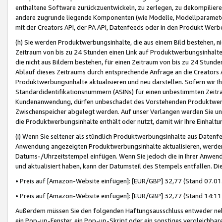
enthaltene Software zurückzuentwickeln, zu zerlegen, zu dekompilier
andere zugrunde liegende Komponenten (wie Modelle, Modellparameter
mit der Creators API, der PA API, Datenfeeds oder in den Produkt Werb
(h) Sie werden Produktwerbungsinhalte, die aus einem Bild bestehen, ni
Zeitraum von bis zu 24 Stunden einen Link auf Produktwerbungsinhalte
die nicht aus Bildern bestehen, für einen Zeitraum von bis zu 24 Stund
Ablauf dieses Zeitraums durch entsprechende Anfrage an die Creators 
Produktwerbungsinhalte aktualisieren und neu darstellen. Sofern wir Ih
Standardidentifikationsnummern (ASINs) für einen unbestimmten Zeitra
Kundenanwendung, dürfen unbeschadet des Vorstehenden Produktwerbu
Zwischenspeicher abgelegt werden. Auf unser Verlangen werden Sie un
die Produktwerbungsinhalte enthält oder nutzt, damit wir Ihre Einhalt
(i) Wenn Sie seltener als stündlich Produktwerbungsinhalte aus Datenfe
Anwendung angezeigten Produktwerbungsinhalte aktualisieren, werden 
Datums-/Uhrzeitstempel einfügen. Wenn Sie jedoch die in Ihrer Anwe
und aktualisiert haben, kann der Datumsteil des Stempels entfallen. Dies
• Preis auf [Amazon-Website einfügen]: [EUR/GBP] 32,77 (Stand 07.01.
• Preis auf [Amazon-Website einfügen]: [EUR/GBP] 32,77 (Stand 14:11 
Außerdem müssen Sie den folgenden Haftungsausschluss entweder neb
ein Pop-up-Fenster, ein Pop-up-Skript oder ein sonstiges vergleichba