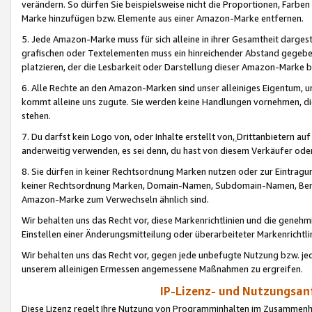
verändern. So dürfen Sie beispielsweise nicht die Proportionen, Farb
Marke hinzufügen bzw. Elemente aus einer Amazon-Marke entfernen.
5. Jede Amazon-Marke muss für sich alleine in ihrer Gesamtheit darge
grafischen oder Textelementen muss ein hinreichender Abstand gegebe
platzieren, der die Lesbarkeit oder Darstellung dieser Amazon-Marke b
6. Alle Rechte an den Amazon-Marken sind unser alleiniges Eigentum, 
kommt alleine uns zugute. Sie werden keine Handlungen vornehmen, 
stehen.
7. Du darfst kein Logo von, oder Inhalte erstellt von,
Drittanbietern au
anderweitig verwenden, es sei denn, du hast von diesem Verkäufer oder
8. Sie dürfen in keiner Rechtsordnung Marken nutzen oder zur Eintragu
keiner Rechtsordnung Marken, Domain-Namen, Subdomain-Namen, Benu
Amazon-Marke zum Verwechseln ähnlich sind.
Wir behalten uns das Recht vor, diese Markenrichtlinien und die gene
Einstellen einer Änderungsmitteilung oder überarbeiteter Markenricht
Wir behalten uns das Recht vor, gegen jede unbefugte Nutzung bzw. jede 
unserem alleinigen Ermessen angemessene Maßnahmen zu ergreifen.
IP-Lizenz- und Nutzungsan
Diese Lizenz regelt Ihre Nutzung von Programminhalten im Zusammen