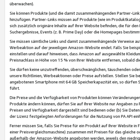
überwachen).
Sie können Produkte (und die damit zusammenhängenden Partner-Links)
hinzufügen. Partner-Links müssen auf Produkte (wie im Produktkatalog de
sich zusätzlich originäre Inhalte auf Ihrer Website befinden, die für 
Suchergebnisse, Events (z. B. Prime Day) oder die Homepages bestimmte
Sie müssen sämtliche Links und damit zusammenhängende Verweise auf z
Werbeaktion auf der jeweiligen Amazon-Website endet. Falls Sie beisp
einstellen und darauf hinweisen, dass Amazon auf ausgewählte Kleidun
Preisnachlass in Höhe von 15 % von Ihrer Website entfernen, sobald di
Sie dürfen keine unzutreffenden, überschwänglichen, täuschenden od
unsere Richtlinien, Werbeaktionen oder Preise aufstellen. Stellen Sie 
angebotenen Smartphone mit 64 GB Speicherkapazität ein, so dürfen S
führt.
Die Preise und die Verfügbarkeit von Produkten können Veränderungen 
Produkte ändern können, dürfen Sie auf Ihrer Website nur Angaben zu P
Preisen und Verfügbarkeit dargestellt sind bedienen oder (b) Sie Daten
der Lizenz festgelegten Anforderungen für die Nutzung von PA API einh
Ferner müssen Sie, falls Sie Preise für ein Produkt auf Ihrer Website in 
einer Preisvergleichsmaschine) zusammen mit Preisen für das gleiche o
außerhalb der Amazon-Website angeboten werden, jeweils den niedrigst