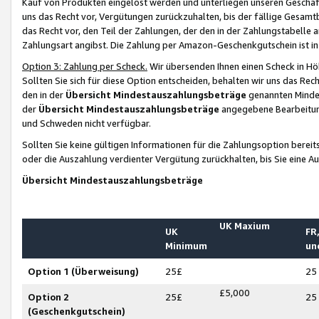
Kauf von Produkten eingelöst werden und unterliegen unseren Geschäf
uns das Recht vor, Vergütungen zurückzuhalten, bis der fällige Gesamt
das Recht vor, den Teil der Zahlungen, der den in der Zahlungstabelle 
Zahlungsart angibst. Die Zahlung per Amazon-Geschenkgutschein ist in
Option 3: Zahlung per Scheck.
Wir übersenden Ihnen einen Scheck in Höh
Sollten Sie sich für diese Option entscheiden, behalten wir uns das Rec
den in der
Übersicht Mindestauszahlungsbeträge
genannten Mindest
der
Übersicht Mindestauszahlungsbeträge
angegebene Bearbeitung
und Schweden nicht verfügbar.
Sollten Sie keine gültigen Informationen für die Zahlungsoption bereit
oder die Auszahlung verdienter Vergütung zurückhalten, bis Sie eine A
Übersicht Mindestauszahlungsbeträge
UK Maxium
UK
FR,
Minimum
un
Option 1 (Überweisung)
25£
25
£5,000
Option 2
25£
25
(Geschenkgutschein)