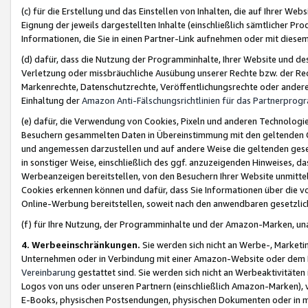
(c) für die Erstellung und das Einstellen von Inhalten, die auf Ihrer We
Eignung der jeweils dargestellten Inhalte (einschließlich sämtlicher 
Informationen, die Sie in einen Partner-Link aufnehmen oder mit diese
(d) dafür, dass die Nutzung der Programminhalte, Ihrer Website und des 
Verletzung oder missbräuchliche Ausübung unserer Rechte bzw. der Recht
Markenrechte, Datenschutzrechte, Veröffentlichungsrechte oder anderer
Einhaltung der
Amazon Anti-Fälschungsrichtlinien für das Partnerpro
(e) dafür, die Verwendung von Cookies, Pixeln und anderen Technologien
Besuchern gesammelten Daten in Übereinstimmung mit den geltenden Ge
und angemessen darzustellen und auf andere Weise die geltenden geset
in sonstiger Weise, einschließlich des ggf. anzuzeigenden Hinweises, d
Werbeanzeigen bereitstellen, von den Besuchern Ihrer Website unmitte
Cookies erkennen können und dafür, dass Sie Informationen über die v
Online-Werbung bereitstellen, soweit nach den anwendbaren gesetzlic
(f) für Ihre Nutzung, der Programminhalte und der Amazon-Marken, u
4. Werbeeinschränkungen.
Sie werden sich nicht an Werbe-, Market
Unternehmen oder in Verbindung mit einer Amazon-Website oder dem Pa
Vereinbarung
gestattet sind. Sie werden sich nicht an Werbeaktivitäten
Logos von uns oder unseren Partnern (einschließlich Amazon-Marken), 
E-Books, physischen Postsendungen, physischen Dokumenten oder in 