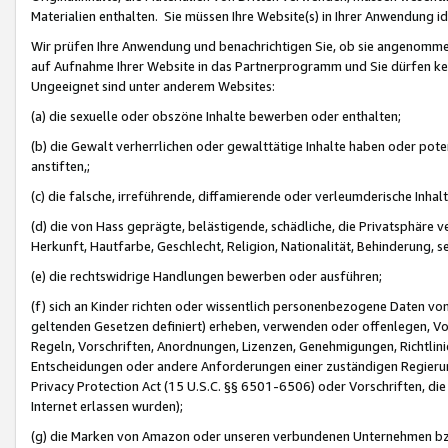
Materialien enthalten. Sie müssen Ihre Website(s) in Ihrer Anwendung ide
Wir prüfen Ihre Anwendung und benachrichtigen Sie, ob sie angenommen
auf Aufnahme Ihrer Website in das Partnerprogramm und Sie dürfen kei
Ungeeignet sind unter anderem Websites:
(a) die sexuelle oder obszöne Inhalte bewerben oder enthalten;
(b) die Gewalt verherrlichen oder gewalttätige Inhalte haben oder pot
anstiften,;
(c) die falsche, irreführende, diffamierende oder verleumderische Inha
(d) die von Hass geprägte, belästigende, schädliche, die Privatsphäre v
Herkunft, Hautfarbe, Geschlecht, Religion, Nationalität, Behinderung, 
(e) die rechtswidrige Handlungen bewerben oder ausführen;
(f) sich an Kinder richten oder wissentlich personenbezogene Daten vo
geltenden Gesetzen definiert) erheben, verwenden oder offenlegen, Vo
Regeln, Vorschriften, Anordnungen, Lizenzen, Genehmigungen, Richtlini
Entscheidungen oder andere Anforderungen einer zuständigen Regierung
Privacy Protection Act (15 U.S.C. §§ 6501-6506) oder Vorschriften, di
Internet erlassen wurden);
(g) die Marken von Amazon oder unseren verbundenen Unternehmen b