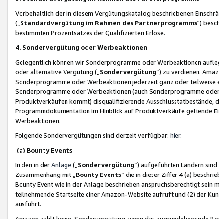
Vorbehaltlich der in diesem Vergütungskatalog beschriebenen Einschr
(„
Standardvergütung im Rahmen des Partnerprogramms
“) besc
bestimmten Prozentsatzes der Qualifizierten Erlöse.
4. Sondervergütung oder Werbeaktionen
Gelegentlich können wir Sonderprogramme oder Werbeaktionen auflegen,
oder alternative Vergütung („
Sondervergütung
”) zu verdienen. Amazo
Sonderprogramme oder Werbeaktionen jederzeit ganz oder teilweise einz
Sonderprogramme oder Werbeaktionen (auch Sonderprogramme oder We
Produktverkäufen kommt) disqualifizierende Ausschlusstatbestände, di
Programmdokumentation im Hinblick auf Produktverkäufe geltende E
Werbeaktionen.
Folgende Sondervergütungen sind derzeit verfügbar:
hier
.
(a) Bounty Events
In den in der
Anlage
(„
Sondervergütung
“) aufgeführten Ländern sind
Zusammenhang mit „
Bounty Events
“ die in dieser Ziffer 4 (a) besch
Bounty Event wie in der Anlage beschrieben anspruchsberechtigt sein mu
teilnehmende Startseite einer Amazon-Website aufruft und (2) der Kun
ausführt.
Amazon zahlt keine Sondervergütung, wenn das zugrundeliegende Boun