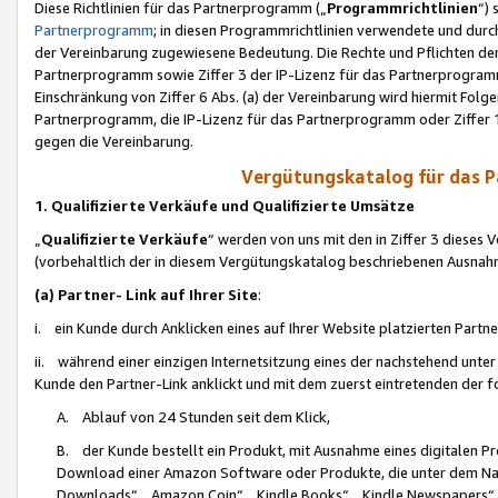
Diese Richtlinien für das Partnerprogramm („
Programmrichtlinien
“)
Partnerprogramm
; in diesen Programmrichtlinien verwendete und durch
der Vereinbarung zugewiesene Bedeutung. Die Rechte und Pflichten de
Partnerprogramm sowie Ziffer 3 der IP-Lizenz für das Partnerprogram
Einschränkung von Ziffer 6 Abs. (a) der Vereinbarung wird hiermit Fol
Partnerprogramm, die IP-Lizenz für das Partnerprogramm oder Ziffer 1
gegen die Vereinbarung.
Vergütungskatalog für das 
1. Qualifizierte Verkäufe und Qualifizierte Umsätze
„
Qualifizierte Verkäufe
“ werden von uns mit den in Ziffer 3 diese
(vorbehaltlich der in diesem Vergütungskatalog beschriebenen Ausnah
(a) Partner- Link auf Ihrer Site
:
i. ein Kunde durch Anklicken eines auf Ihrer Website platzierten Part
ii. während einer einzigen Internetsitzung eines der nachstehend unter (i)
Kunde den Partner-Link anklickt und mit dem zuerst eintretenden der f
A. Ablauf von 24 Stunden seit dem Klick,
B. der Kunde bestellt ein Produkt, mit Ausnahme eines digitalen P
Download einer Amazon Software oder Produkte, die unter dem N
Downloads“, „Amazon Coin“, „Kindle Books“, „Kindle Newspapers“, „