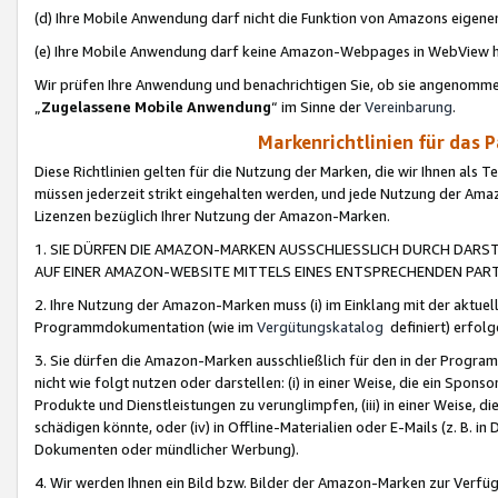
(d) Ihre Mobile Anwendung darf nicht die Funktion von Amazons eige
(e) Ihre Mobile Anwendung darf keine Amazon-Webpages in WebView 
Wir prüfen Ihre Anwendung und benachrichtigen Sie, ob sie angenomm
„
Zugelassene Mobile Anwendung
“ im Sinne der
Vereinbarung
.
Markenrichtlinien für das 
Diese Richtlinien gelten für die Nutzung der Marken, die wir Ihnen als 
müssen jederzeit strikt eingehalten werden, und jede Nutzung der Ama
Lizenzen bezüglich Ihrer Nutzung der Amazon-Marken.
1. SIE DÜRFEN DIE AMAZON-MARKEN AUSSCHLIESSLICH DURCH DARS
AUF EINER AMAZON-WEBSITE MITTELS EINES ENTSPRECHENDEN PART
2. Ihre Nutzung der Amazon-Marken muss (i) im Einklang mit der aktuells
Programmdokumentation (wie im
Vergütungskatalog
definiert) erfolg
3. Sie dürfen die Amazon-Marken ausschließlich für den in der Progr
nicht wie folgt nutzen oder darstellen: (i) in einer Weise, die ein Spo
Produkte und Dienstleistungen zu verunglimpfen, (iii) in einer Weise
schädigen könnte, oder (iv) in Offline-Materialien oder E-Mails (z. B.
Dokumenten oder mündlicher Werbung).
4. Wir werden Ihnen ein Bild bzw. Bilder der Amazon-Marken zur Verfüg