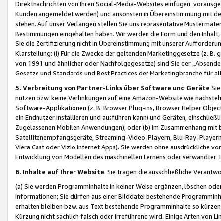
Direktnachrichten von Ihren Social-Media-Websites einfügen. vorausg
Kunden angemeldet werden) und ansonsten in Übereinstimmung mit der
stehen. Auf unser Verlangen stellen Sie uns repräsentative Mustermater
Bestimmungen eingehalten haben. Wir werden die Form und den Inhalt, di
Sie die Zertifizierung nicht in Übereinstimmung mit unserer Aufforderu
Klarstellung: (i) Für die Zwecke der geltenden Marketinggesetze (z. 
von 1991 und ähnlicher oder Nachfolgegesetze) sind Sie der „Absender“ j
Gesetze und Standards und Best Practices der Marketingbranche für 
5. Verbreitung von Partner-Links über Software und Geräte
Sie
nutzen bzw. keine Verlinkungen auf eine Amazon-Website wie nachsteh
Software-Applikationen (z. B. Browser Plug-ins, Browser Helper Objec
ein Endnutzer installieren und ausführen kann) und Geräten, einschlie
Zugelassenen Mobilen Anwendungen); oder (b) im Zusammenhang mit bzw.
Satellitenempfangsgeräte, Streaming-Video-Playern, Blu-Ray-Playern 
Viera Cast oder Vizio Internet Apps). Sie werden ohne ausdrückliche v
Entwicklung von Modellen des maschinellen Lernens oder verwandter 
6. Inhalte auf Ihrer Website
. Sie tragen die ausschließliche Verantwo
(a) Sie werden Programminhalte in keiner Weise ergänzen, löschen oder
Informationen; Sie dürfen aus einer Bilddatei bestehende Programminhal
erhalten bleiben bzw. aus Text bestehende Programminhalte so kürzen, 
Kürzung nicht sachlich falsch oder irreführend wird. Einige Arten von L