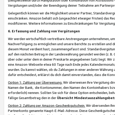
(beispielsweise durch Manipulation oder Kombination von Attributions-
Vergütungen und/oder der Beendigung deiner Teilnahme am Partnerp
Gelegentlich können wir die Möglichkeit unserer Partner, Standardv
einschränken. Amazon behält sich (ungeachtet etwaiger Fristen) das Re
modifizieren. Weitere Informationen zu Einschränkungen für Vergütung
6. Erfassung und Zahlung von Vergütungen
Wir werden wirtschaftlich vertretbare Anstrengungen unternehmen, um 
Nachverfolgung zu ermöglichen und unsere Berichte zu erstellen und di
diesem Monat verdient hast, zusammengefasst sind. Standardvergütung
auf den nächsten Betrag in der Landeswährung gerundet werden (z. B. C
über oder unter dem in deiner Preiskarte angegebenen Satz liegt. Wir
eine Amazon-Webseite etwa 60 Tage nach Ende jedes Kalendermonats, i
wurden. Du kannst wählen, ob du Zahlungen in einer anderen Währung
dafür entscheidest, erklärst du dich damit einverstanden, dass die K
Option 1: Zahlung per Überweisung.
Wir überweisen Ihre Vergütung dir
Namen der Bank, die Kontonummer, den Namen des Kontoinhabers bzw. a
erforderlich) nennen. Sollten Sie sich für diese Option entscheiden, be
fällige Gesamtbetrag den in der
Übersicht Mindestauszahlungsbet
Option 2: Zahlung per Amazon-Geschenkgutschein.
Wir übersenden Ihne
Partnerkonto genannte Haupt-E-Mail-Adresse. Diese Geschenkgutschei