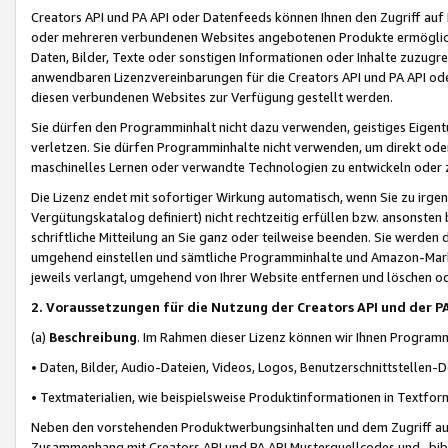
Creators API und PA API oder Datenfeeds können Ihnen den Zugriff auf D
oder mehreren verbundenen Websites angebotenen Produkte ermögliche
Daten, Bilder, Texte oder sonstigen Informationen oder Inhalte zuzugre
anwendbaren Lizenzvereinbarungen für die Creators API und PA API od
diesen verbundenen Websites zur Verfügung gestellt werden.
Sie dürfen den Programminhalt nicht dazu verwenden, geistiges Eigent
verletzen. Sie dürfen Programminhalte nicht verwenden, um direkt ode
maschinelles Lernen oder verwandte Technologien zu entwickeln oder zu
Die Lizenz endet mit sofortiger Wirkung automatisch, wenn Sie zu irg
Vergütungskatalog definiert) nicht rechtzeitig erfüllen bzw. ansonsten
schriftliche Mitteilung an Sie ganz oder teilweise beenden. Sie werden
umgehend einstellen und sämtliche Programminhalte und Amazon-Marke
jeweils verlangt, umgehend von Ihrer Website entfernen und löschen od
2. Voraussetzungen für die Nutzung der Creators API und der P
(a)
Beschreibung
. Im Rahmen dieser Lizenz können wir Ihnen Programmi
• Daten, Bilder, Audio-Dateien, Videos, Logos, Benutzerschnittstellen-
• Textmaterialien, wie beispielsweise Produktinformationen in Textfor
Neben den vorstehenden Produktwerbungsinhalten und dem Zugriff auf 
Zusammenhang mit Creators API und PA API Musterquellcodes und -bibli