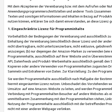
Mit dem Akzeptieren der Vereinbarung bzw. mit dem Aufrufen oder Nutz
Anwendungsprogrammierschnittstellen und anderer Tools (zusammen die
Texten und sonstigen Informationen und Inhalten in Bezug auf Produkte
nutzen können, erklären Sie sich damit einverstanden, an diese Lizenz 
1. Eingeschränkte Lizenz für Programminhalte
Vorbehaltlich der Bedingungen der Vereinbarung und ausschließlich z
Einhaltung der Vereinbarung (einschließlich dieser Lizenz und der ande
nicht übertragbare, nicht unterlizenzierbare, nicht exklusive, gebühren
anzuzeigen; (b) nur diejenigen der Amazon-Marken zu verwenden (wie in 
Programminhalte, ausschließlich auf Ihrer Website und in Übereinstimmu
API, Datenfeeds und Produkt-Werbeinhalte ausschließlich gemäß den Spe
Kopieren oder andere Verwenden von Programminhalten zugunsten Dri
Sammeln und Extrahieren von Daten. Zur Klarstellung: Zu den Program
Sie werden Programminhalte ausschließlich nach Maßgabe der Besti
hiermit eingeräumten Lizenz nutzen. Unbeschadet des Vorstehenden we
Umsätze auf eine Amazon-Website zu leiten, und werden Programminhal
Verbindung mit Programminhalten Besucher auf andere Websites als ein
unmittelbarem Zusammenhang mit den Programminhalten stehen, Links z
Nutzung der Programminhalte ausschließlich mit der betreffenden Pr
nicht mit einer anderen Webpage verlinken.