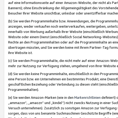
auf eine Informationsseite auf einer Amazon-Website, der nicht als Part
Bannern); ohne Einschränkung der Allgemeingültigkeit des Vorstehende
Besucher Ihrer Website unsichtbar, unlesbar oder unentzifferbar mache
(b) Sie werden Programminhalte bzw. Anwendungen, die Programminhalt
anzeigen, weder verkaufen noch weiterverkaufen, weitergeben, unterli
innerhalb von Werbung außerhalb Ihrer Website (einschließlich Werbun
Website oder einem Dienst (einschließlich Social Networking-Website
Rechte an den Programminhalten oder auf die Programminhalte an eine a
übertragen müssten, und Sie werden keine mit Ihrem Partner-Tag formati
Ihre Website ist.
(c) Sie werden Programminhalte, die nicht mehr auf einer Amazon-Websit
mehr zur Nutzung zur Verfügung stehen, umgehend von Ihrer Website e
(d) Sie werden keine Programminhalte, einschließlich in den Programmin
eine Person bzw. ein Unternehmen ein bestimmtes Produkt, eine Dienstle
geschäftlichen Beziehung oder Verbindung zu diesen steht (einschließli
Programminhalten).
(e) Sie werden Amazon-Marken (wie in den
Markenrichtlinien
definiert) 
„ammazon“, „amaozn“ und „kindel“) nicht zwecks Nutzung in einer Suc
Versuch unternehmen). Zusätzlich zu sonstigen Amazon zur Verfügung 
sorgen, dass von uns benannte Suchmaschinen Geschützte Begriffe (wie 