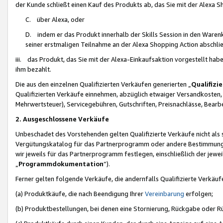
der Kunde schließt einen Kauf des Produkts ab, das Sie mit der Alexa 
C. über Alexa, oder
D. indem er das Produkt innerhalb der Skills Session in den Waren
seiner erstmaligen Teilnahme an der Alexa Shopping Action abschlie
iii. das Produkt, das Sie mit der Alexa-Einkaufsaktion vorgestellt ha
ihm bezahlt.
Die aus den einzelnen Qualifizierten Verkäufen generierten „
Qualifizi
Qualifizierten Verkäufe einnehmen, abzüglich etwaiger Versandkosten
Mehrwertsteuer), Servicegebühren, Gutschriften, Preisnachlässe, Bear
2. Ausgeschlossene Verkäufe
Unbeschadet des Vorstehenden gelten Qualifizierte Verkäufe nicht als
Vergütungskatalog für das Partnerprogramm oder andere Bestimmungen,
wir jeweils für das Partnerprogramm festlegen, einschließlich der jewe
„
Programmdokumentation
“).
Ferner gelten folgende Verkäufe, die andernfalls Qualifizierte Verkä
(a) Produktkäufe, die nach Beendigung Ihrer
Vereinbarung
erfolgen;
(b) Produktbestellungen, bei denen eine Stornierung, Rückgabe oder R