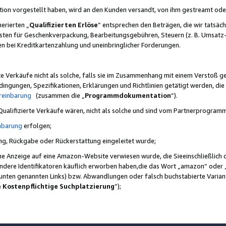
ktion vorgestellt haben, wird an den Kunden versandt, von ihm gestreamt od
erierten „
Qualifizierten Erlöse
“ entsprechen den Beträgen, die wir tatsäch
sten für Geschenkverpackung, Bearbeitungsgebühren, Steuern (z. B. Umsatz-
en bei Kreditkartenzahlung und uneinbringlicher Forderungen.
e Verkäufe nicht als solche, falls sie im Zusammenhang mit einem Verstoß 
ungen, Spezifikationen, Erklärungen und Richtlinien getätigt werden, die 
reinbarung
(zusammen die „
Programmdokumentation
“).
 Qualifizierte Verkäufe wären, nicht als solche und sind vom Partnerprogra
nbarung
erfolgen;
ung, Rückgabe oder Rückerstattung eingeleitet wurde;
ine Anzeige auf eine Amazon-Website verwiesen wurde, die Sieeinschließlich
ndere Identifikatoren käuflich erworben haben,die das Wort „amazon“ oder 
e unten genannten Links) bzw. Abwandlungen oder falsch buchstabierte Varia
e Kostenpflichtige Suchplatzierung
”);