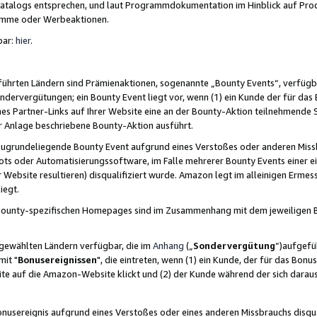
skatalogs entsprechen, und laut Programmdokumentation im Hinblick auf Pr
amme oder Werbeaktionen.
bar:
hier
.
führten Ländern sind Prämienaktionen, sogenannte „Bounty Events“, verfügb
Sondervergütungen; ein Bounty Event liegt vor, wenn (1) ein Kunde der für da
nes Partner-Links auf Ihrer Website eine an der Bounty-Aktion teilnehmende 
er Anlage beschriebene Bounty-Aktion ausführt.
ugrundeliegende Bounty Event aufgrund eines Verstoßes oder anderen Miss
ots oder Automatisierungssoftware, im Falle mehrerer Bounty Events einer e
r Website resultieren) disqualifiziert wurde. Amazon legt im alleinigen Ermess
iegt.
n Bounty-spezifischen Homepages sind im Zusammenhang mit dem jeweiligen
sgewählten Ländern verfügbar, die im
Anhang
(„
Sondervergütung
“)aufgefüh
it "
Bonusereignissen
", die eintreten, wenn (1) ein Kunde, der für das Bon
bsite auf die Amazon-Website klickt und (2) der Kunde während der sich dar
usereignis aufgrund eines Verstoßes oder eines anderen Missbrauchs disqua