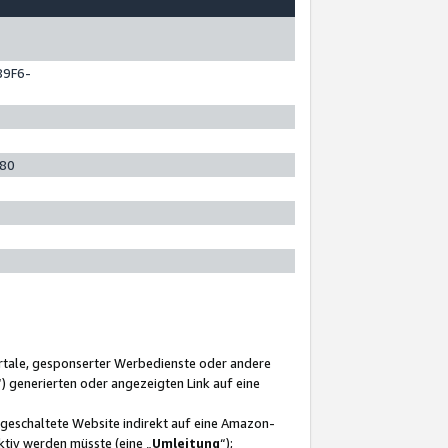
89F6-
280
ortale, gesponserter Werbedienste oder andere
“) generierten oder angezeigten Link auf eine
ngeschaltete Website indirekt auf eine Amazon-
ktiv werden müsste (eine „
Umleitung
“);