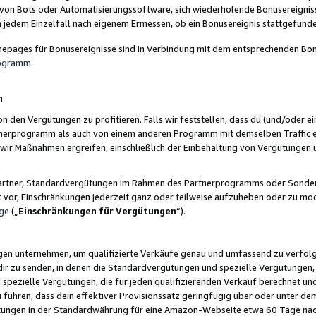
 von Bots oder Automatisierungssoftware, sich wiederholende Bonusereignisse
n jedem Einzelfall nach eigenem Ermessen, ob ein Bonusereignis stattgefund
epages für Bonusereignisse sind in Verbindung mit dem entsprechenden Bonu
rogramm
.
n
den Vergütungen zu profitieren. Falls wir feststellen, dass du (und/oder ein
erprogramm als auch von einem anderen Programm mit demselben Traffic ei
n wir Maßnahmen ergreifen, einschließlich der Einbehaltung von Vergütunge
r Partner, Standardvergütungen im Rahmen des Partnerprogramms oder Sonde
ht vor, Einschränkungen jederzeit ganz oder teilweise aufzuheben oder zu mod
ge
(„
Einschränkungen für Vergütungen
“).
ngen unternehmen, um qualifizierte Verkäufe genau und umfassend zu verfol
dir zu senden, in denen die Standardvergütungen und spezielle Vergütungen, 
pezielle Vergütungen, die für jeden qualifizierenden Verkauf berechnet un
 führen, dass dein effektiver Provisionssatz geringfügig über oder unter dem
ungen in der Standardwährung für eine Amazon-Webseite etwa 60 Tage nach