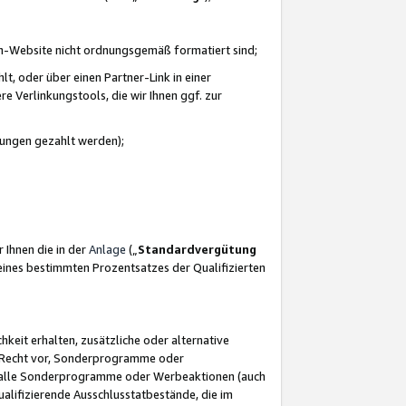
azon-Website nicht ordnungsgemäß formatiert sind;
, oder über einen Partner-Link in einer
e Verlinkungstools, die wir Ihnen ggf. zur
ütungen gezahlt werden);
 Ihnen die in der
Anlage
(„
Standardvergütung
ines bestimmten Prozentsatzes der Qualifizierten
eit erhalten, zusätzliche oder alternative
as Recht vor, Sonderprogramme oder
für alle Sonderprogramme oder Werbeaktionen (auch
lifizierende Ausschlusstatbestände, die im