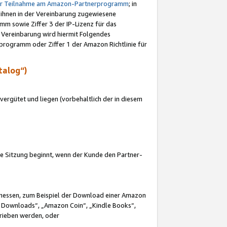
ur Teilnahme am Amazon-Partnerprogramm
; in
 ihnen in der Vereinbarung zugewiesene
m sowie Ziffer 3 der IP-Lizenz für das
 Vereinbarung wird hiermit Folgendes
programm oder Ziffer 1 der Amazon Richtlinie für
talog“)
ergütet und liegen (vorbehaltlich der in diesem
i die Sitzung beginnt, wenn der Kunde den Partner-
Ermessen, zum Beispiel der Download einer Amazon
 Downloads“, „Amazon Coin“, „Kindle Books“,
trieben werden, oder