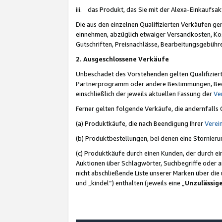
iii. das Produkt, das Sie mit der Alexa-Einkaufsa
Die aus den einzelnen Qualifizierten Verkäufen gen
einnehmen, abzüglich etwaiger Versandkosten, Ko
Gutschriften, Preisnachlässe, Bearbeitungsgebühr
2. Ausgeschlossene Verkäufe
Unbeschadet des Vorstehenden gelten Qualifiziert
Partnerprogramm oder andere Bestimmungen, Beding
einschließlich der jeweils aktuellen Fassung der
Ve
Ferner gelten folgende Verkäufe, die andernfalls
(a) Produktkäufe, die nach Beendigung Ihrer
Verei
(b) Produktbestellungen, bei denen eine Stornier
(c) Produktkäufe durch einen Kunden, der durch e
Auktionen über Schlagwörter, Suchbegriffe oder a
nicht abschließende Liste unserer Marken über di
und „kindel“) enthalten (jeweils eine „
Unzulässig