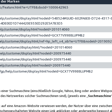
e der Marken
gp/feature.html?ie=UTF8&docId=1000642963
help/customer/display.html?nodeId=548524#GUID-602FA6E8-D724-4317-
64DE0ED1D744420E933ED292E5A7B3D3
elp/customer/display.html?nodeId=201014060
help/customer/display.html?nodeId=GCX77V9988LUPMB2
help/customer/display.html/ref=hp_left_v4_sib?ie=UTF8&nodeId=201909
help/customer/display.html/?nodeId=201014060
help/customer/display.html?nodeId=200975440
help/customer/display.html?nodeId=200975440
help/customer/display.html?nodeId=200975440
/gp/help/customer/display.html?nodeId=GCX77V9988LUPMB2
n einer Suchmaschine (einschließlich Google, Yahoo, Bing oder andere Webp
 des Netzwerkes solcher Suchmaschinen sind), (jeweils eine „
Suchmaschine
nk auf eine Amazon-Website verwiesen werden, der Nutzer über eine zwische
ischengeschalteten Website einen Link anklicken oder anderweitig bewusst a