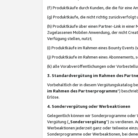
(f) Produktkäufe durch Kunden, die die für eine
(g) Produktkäufe, die nicht richtig zurückverfolg
(h) Produktkäufe über einen Partner-Link in einer
Zugelassenen Mobilen Anwendung, der nicht Creator
Verfügung stellen, nutzt;
(i) Produktkäufe im Rahmen eines Bounty Events (w
(j) Produktkäufe im Rahmen eines Abonnements, so
(k) alle Vorabveröffentlichungen oder Vorbestellu
3. Standardvergütung im Rahmen des Part
Vorbehaltlich der in diesem Vergütungskatalog b
im Rahmen des Partnerprogramms
“) beschri
Erlöse.
4. Sondervergütung oder Werbeaktionen
Gelegentlich können wir Sonderprogramme oder Wer
Vergütung („
Sondervergütung
”) zu verdienen. 
Werbeaktionen jederzeit ganz oder teilweise einz
Sonderprogramme oder Werbeaktionen, bei denen e