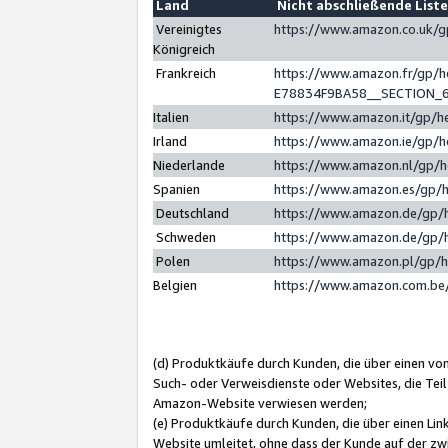
Land
Nicht abschließende List
Vereinigtes
https://www.amazon.co.uk/
Königreich
Frankreich
https://www.amazon.fr/gp/
E78834F9BA58__SECTION_
Italien
https://www.amazon.it/gp/h
Irland
https://www.amazon.ie/gp/
Niederlande
https://www.amazon.nl/gp/
Spanien
https://www.amazon.es/gp/
Deutschland
https://www.amazon.de/gp/
Schweden
https://www.amazon.de/gp/
Polen
https://www.amazon.pl/gp/
Belgien
https://www.amazon.com.be
(d) Produktkäufe durch Kunden, die über einen vo
Such- oder Verweisdienste oder Websites, die Teil
Amazon-Website verwiesen werden;
(e) Produktkäufe durch Kunden, die über einen Li
Website umleitet, ohne dass der Kunde auf der zw