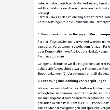
unter Angabe ungültiger E-Mail-Adressen, Einsatz
auf Ihrer Website resultieren). Amazon bestimmt i
vorliegt.
Partner-Links zu den im Anhang aufgeführten Hom
Voraussetzungen für die Teilnahme am Partnerp
5. Einschränkungen in Bezug auf Vergütunge
Partner-Tags sollten nur verwendet werden, um von 
versuchst, Vergütungen sowohl vom Amazon Partn
oder Kombination von Attributions-Links), könne
Partnerprogramm.
Gelegentlich können wir die Möglichkeit unsere
behält sich (ungeachtet etwaiger Fristen) das Rec
Einschränkungen für Vergütungen enthält die
Anla
6. Erfassung und Zahlung von Vergütungen
Wir werden wirtschaftlich vertretbare Anstrengu
ermöglichen und unsere Berichte zu erstellen und 
zusammengefasst sind. Standardvergütungen und s
gerundet werden (z. B. Cent für USD), können dazu
zahlen Standardvergütungen und spezielle Vergüt