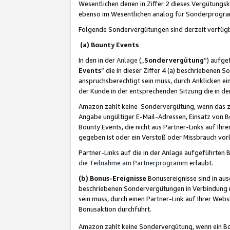
Wesentlichen denen in Ziffer 2 dieses Vergütung
ebenso im Wesentlichen analog für Sonderprogr
Folgende Sondervergütungen sind derzeit verfüg
(a) Bounty Events
In den in der
Anlage
(„
Sondervergütung
“) aufge
Events
“ die in dieser Ziffer 4 (a) beschriebenen 
anspruchsberechtigt sein muss, durch Anklicken ei
der Kunde in der entsprechenden Sitzung die in d
Amazon zahlt keine Sondervergütung, wenn das z
Angabe ungültiger E-Mail-Adressen, Einsatz von B
Bounty Events, die nicht aus Partner-Links auf Ihre
gegeben ist oder ein Verstoß oder Missbrauch vorl
Partner-Links auf die in der Anlage aufgeführte
die Teilnahme am Partnerprogramm
erlaubt.
(b) Bonus-Ereignisse
Bonusereignisse sind in au
beschriebenen Sondervergütungen in Verbindung m
sein muss, durch einen Partner-Link auf Ihrer We
Bonusaktion durchführt.
Amazon zahlt keine Sondervergütung, wenn ein Bon