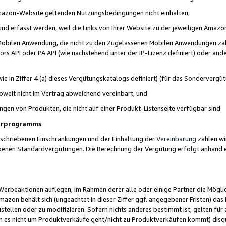
 Amazon-Website geltenden Nutzungsbedingungen nicht einhalten;
t und erfasst werden, weil die Links von Ihrer Website zu der jeweiligen Am
 Mobilen Anwendung, die nicht zu den Zugelassenen Mobilen Anwendungen zählt
s API oder PA API (wie nachstehend unter der IP-Lizenz definiert) oder ander
ie in Ziffer 4 (a) dieses Vergütungskatalogs definiert) (für das Sonderverg
weit nicht im Vertrag abweichend vereinbart, und
ngen von Produkten, die nicht auf einer Produkt-Listenseite verfügbar sind.
nerprogramms
eschriebenen Einschränkungen und der Einhaltung der
Vereinbarung
zahlen wir
ebenen Standardvergütungen. Die Berechnung der Vergütung erfolgt anhand e
beaktionen auflegen, im Rahmen derer alle oder einige Partner die Möglichk
Amazon behält sich (ungeachtet in dieser Ziffer ggf. angegebener Fristen) d
ustellen oder zu modifizieren. Sofern nichts anderes bestimmt ist, gelten 
s nicht um Produktverkäufe geht/nicht zu Produktverkäufen kommt) disqua