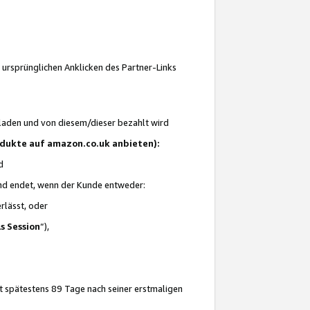
 ursprünglichen Anklicken des Partner-Links
laden und von diesem/dieser bezahlt wird
rodukte auf amazon.co.uk anbieten):
d
 und endet, wenn der Kunde entweder:
erlässt, oder
ls Session
“),
t spätestens 89 Tage nach seiner erstmaligen