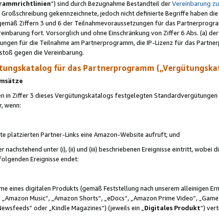
rammrichtlinien
“) sind durch Bezugnahme Bestandteil der
Vereinbarung z
Großschreibung gekennzeichnete, jedoch nicht definierte Begriffe haben die
 gemäß Ziffern 3 und 6 der Teilnahmevoraussetzungen für das Partnerprogram
nbarung fort. Vorsorglich und ohne Einschränkung von Ziffer 6 Abs. (a) der
ungen für die Teilnahme am Partnerprogramm, die IP-Lizenz für das Partner
rstoß gegen die Vereinbarung.
ungskatalog für das Partnerprogramm („Vergütungska
 Umsätze
n in Ziffer 3 dieses Vergütungskatalogs festgelegten Standardvergütungen v
r, wenn:
ite platzierten Partner-Links eine Amazon-Website aufruft; und
r nachstehend unter (i), (ii) und (iii) beschriebenen Ereignisse eintritt, wobe
 folgenden Ereignisse endet:
hme eines digitalen Produkts (gemäß Feststellung nach unserem alleinigen 
 „Amazon Music“, „Amazon Shorts“, „eDocs“, „Amazon Prime Video“, „Game
Newsfeeds“ oder „Kindle Magazines“) (jeweils ein „
Digitales Produkt
“) ver