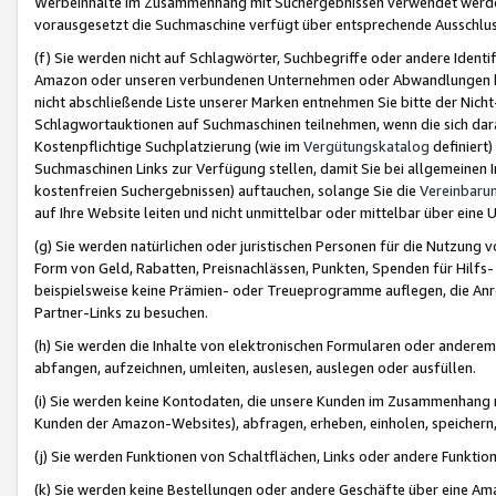
Werbeinhalte im Zusammenhang mit Suchergebnissen verwendet werden,
vorausgesetzt die Suchmaschine verfügt über entsprechende Ausschlu
(f) Sie werden nicht auf Schlagwörter, Suchbegriffe oder andere Ident
Amazon oder unseren verbundenen Unternehmen oder Abwandlungen bzw
nicht abschließende Liste unserer Marken entnehmen Sie bitte der Nich
Schlagwortauktionen auf Suchmaschinen teilnehmen, wenn die sich da
Kostenpflichtige Suchplatzierung (wie im
Vergütungskatalog
definiert
Suchmaschinen Links zur Verfügung stellen, damit Sie bei allgemeinen I
kostenfreien Suchergebnissen) auftauchen, solange Sie die
Vereinbaru
auf Ihre Website leiten und nicht unmittelbar oder mittelbar über eine
(g) Sie werden natürlichen oder juristischen Personen für die Nutzung 
Form von Geld, Rabatten, Preisnachlässen, Punkten, Spenden für Hilfs
beispielsweise keine Prämien- oder Treueprogramme auflegen, die Anrei
Partner-Links zu besuchen.
(h) Sie werden die Inhalte von elektronischen Formularen oder anderem M
abfangen, aufzeichnen, umleiten, auslesen, auslegen oder ausfüllen.
(i) Sie werden keine Kontodaten, die unsere Kunden im Zusammenhang 
Kunden der Amazon-Websites), abfragen, erheben, einholen, speichern,
(j) Sie werden Funktionen von Schaltflächen, Links oder andere Funkti
(k) Sie werden keine Bestellungen oder andere Geschäfte über eine Ama