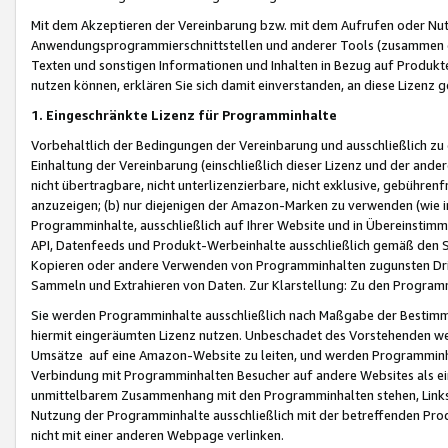
Mit dem Akzeptieren der Vereinbarung bzw. mit dem Aufrufen oder Nutz
Anwendungsprogrammierschnittstellen und anderer Tools (zusammen die
Texten und sonstigen Informationen und Inhalten in Bezug auf Produkte
nutzen können, erklären Sie sich damit einverstanden, an diese Lizenz 
1. Eingeschränkte Lizenz für Programminhalte
Vorbehaltlich der Bedingungen der Vereinbarung und ausschließlich z
Einhaltung der Vereinbarung (einschließlich dieser Lizenz und der ande
nicht übertragbare, nicht unterlizenzierbare, nicht exklusive, gebühren
anzuzeigen; (b) nur diejenigen der Amazon-Marken zu verwenden (wie in 
Programminhalte, ausschließlich auf Ihrer Website und in Übereinstimmu
API, Datenfeeds und Produkt-Werbeinhalte ausschließlich gemäß den Spe
Kopieren oder andere Verwenden von Programminhalten zugunsten Dri
Sammeln und Extrahieren von Daten. Zur Klarstellung: Zu den Program
Sie werden Programminhalte ausschließlich nach Maßgabe der Besti
hiermit eingeräumten Lizenz nutzen. Unbeschadet des Vorstehenden we
Umsätze auf eine Amazon-Website zu leiten, und werden Programminhal
Verbindung mit Programminhalten Besucher auf andere Websites als ein
unmittelbarem Zusammenhang mit den Programminhalten stehen, Links z
Nutzung der Programminhalte ausschließlich mit der betreffenden Pr
nicht mit einer anderen Webpage verlinken.