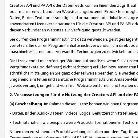
Creators API und PA API oder Datenfeeds können Ihnen den Zugriff auf D
oder mehreren verbundenen Websites angebotenen Produkte ermögliche
Daten, Bilder, Texte oder sonstigen Informationen oder Inhalte zuzugre
anwendbaren Lizenzvereinbarungen für die Creators API und PA API od
diesen verbundenen Websites zur Verfügung gestellt werden.
Sie dürfen den Programminhalt nicht dazu verwenden, geistiges Eigent
verletzen. Sie dürfen Programminhalte nicht verwenden, um direkt ode
maschinelles Lernen oder verwandte Technologien zu entwickeln oder zu
Die Lizenz endet mit sofortiger Wirkung automatisch, wenn Sie zu irg
Vergütungskatalog definiert) nicht rechtzeitig erfüllen bzw. ansonsten
schriftliche Mitteilung an Sie ganz oder teilweise beenden. Sie werden
umgehend einstellen und sämtliche Programminhalte und Amazon-Marke
jeweils verlangt, umgehend von Ihrer Website entfernen und löschen od
2. Voraussetzungen für die Nutzung der Creators API und der P
(a)
Beschreibung
. Im Rahmen dieser Lizenz können wir Ihnen Programmi
• Daten, Bilder, Audio-Dateien, Videos, Logos, Benutzerschnittstellen-
• Textmaterialien, wie beispielsweise Produktinformationen in Textfor
Neben den vorstehenden Produktwerbungsinhalten und dem Zugriff auf 
Zusammenhang mit Creators API und PA API Musterquellcodes und -bibli