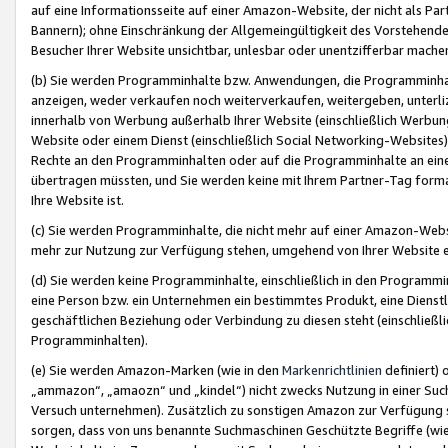
auf eine Informationsseite auf einer Amazon-Website, der nicht als Part
Bannern); ohne Einschränkung der Allgemeingültigkeit des Vorstehende
Besucher Ihrer Website unsichtbar, unlesbar oder unentzifferbar mache
(b) Sie werden Programminhalte bzw. Anwendungen, die Programminhalt
anzeigen, weder verkaufen noch weiterverkaufen, weitergeben, unterli
innerhalb von Werbung außerhalb Ihrer Website (einschließlich Werbun
Website oder einem Dienst (einschließlich Social Networking-Website
Rechte an den Programminhalten oder auf die Programminhalte an eine a
übertragen müssten, und Sie werden keine mit Ihrem Partner-Tag formati
Ihre Website ist.
(c) Sie werden Programminhalte, die nicht mehr auf einer Amazon-Websit
mehr zur Nutzung zur Verfügung stehen, umgehend von Ihrer Website e
(d) Sie werden keine Programminhalte, einschließlich in den Programmin
eine Person bzw. ein Unternehmen ein bestimmtes Produkt, eine Dienstle
geschäftlichen Beziehung oder Verbindung zu diesen steht (einschließli
Programminhalten).
(e) Sie werden Amazon-Marken (wie in den
Markenrichtlinien
definiert) 
„ammazon“, „amaozn“ und „kindel“) nicht zwecks Nutzung in einer Suc
Versuch unternehmen). Zusätzlich zu sonstigen Amazon zur Verfügung 
sorgen, dass von uns benannte Suchmaschinen Geschützte Begriffe (wie 