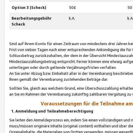
Option 3 (Scheck)
50£
50
Bearbeitungsgebühr
k.A.
k.A
Scheck
Sind auf Ihrem Konto für einen Zeitraum von mindestens drei Jahren kein
Frist von sieben Tagen nach einer entsprechenden Ankündigung die für
Schlussbetrag zurückzuhalten, der dem in der Übersicht Mindestausz
Mindestauszahlungsbetrag entspricht. Ferner können eine etwaig aufg
unterliegen oder durch geltende Verjährungsfristen verfallen.
An Sie unter Abzug bzw. Einbehalt aller in der Vereinbarung beschrieb
Ihnen gemäß der Vereinbarung zustehenden Beträge dar.
Sollten Sie, gleich aus welchem Grund, eine Überschusszahlung erhalte
an Sie im Rahmen der Vereinbarung zukünftig zahlbaren Vergütung zu 
Voraussetzungen für die Teilnahme a
1. Anmeldung und Teilnahmeberechtigung
Sie leiten den Anmeldeprozess ein, indem Sie einen vollständigen und 
muss/müssen originäre Inhalte (original content) enthalten und über d
Originalinhalte, die Materialien von Dritten verwenden, müssen wese