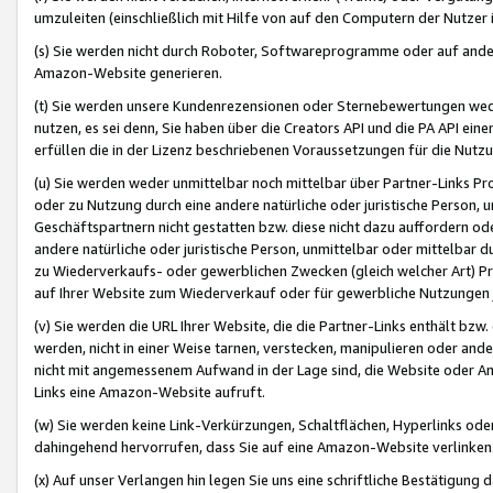
umzuleiten (einschließlich mit Hilfe von auf den Computern der Nutzer i
(s) Sie werden nicht durch Roboter, Softwareprogramme oder auf andere
Amazon-Website generieren.
(t) Sie werden unsere Kundenrezensionen oder Sternebewertungen wed
nutzen, es sei denn, Sie haben über die Creators API und die PA API e
erfüllen die in der Lizenz beschriebenen Voraussetzungen für die Nutzu
(u) Sie werden weder unmittelbar noch mittelbar über Partner-Links P
oder zu Nutzung durch eine andere natürliche oder juristische Person,
Geschäftspartnern nicht gestatten bzw. diese nicht dazu auffordern od
andere natürliche oder juristische Person, unmittelbar oder mittelbar
zu Wiederverkaufs- oder gewerblichen Zwecken (gleich welcher Art) 
auf Ihrer Website zum Wiederverkauf oder für gewerbliche Nutzungen 
(v) Sie werden die URL Ihrer Website, die die Partner-Links enthält b
werden, nicht in einer Weise tarnen, verstecken, manipulieren oder and
nicht mit angemessenem Aufwand in der Lage sind, die Website oder A
Links eine Amazon-Website aufruft.
(w) Sie werden keine Link-Verkürzungen, Schaltflächen, Hyperlinks ode
dahingehend hervorrufen, dass Sie auf eine Amazon-Website verlinken
(x) Auf unser Verlangen hin legen Sie uns eine schriftliche Bestätigung