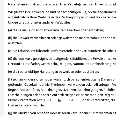
Materialien enthalten. Sie müssen Ihre Website(s) in Ihrer Anwendung ide
Wir prüfen Ihre Anwendung und benachrichtigen Sie, ob sie angenommen
auf Aufnahme Ihrer Website in das Partnerprogramm und Sie dürfen kei
Ungeeignet sind unter anderem Websites:
(a) die sexuelle oder obszöne Inhalte bewerben oder enthalten;
(b) die Gewalt verherrlichen oder gewalttätige Inhalte haben oder pot
anstiften,;
(c) die falsche, irreführende, diffamierende oder verleumderische Inha
(d) die von Hass geprägte, belästigende, schädliche, die Privatsphäre v
Herkunft, Hautfarbe, Geschlecht, Religion, Nationalität, Behinderung, 
(e) die rechtswidrige Handlungen bewerben oder ausführen;
(f) sich an Kinder richten oder wissentlich personenbezogene Daten vo
geltenden Gesetzen definiert) erheben, verwenden oder offenlegen, Vo
Regeln, Vorschriften, Anordnungen, Lizenzen, Genehmigungen, Richtlini
Entscheidungen oder andere Anforderungen einer zuständigen Regierung
Privacy Protection Act (15 U.S.C. §§ 6501-6506) oder Vorschriften, di
Internet erlassen wurden);
(g) die Marken von Amazon oder unseren verbundenen Unternehmen b