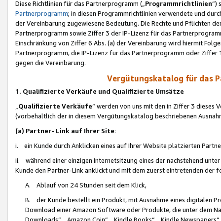
Diese Richtlinien für das Partnerprogramm („
Programmrichtlinien
“)
Partnerprogramm
; in diesen Programmrichtlinien verwendete und durch
der Vereinbarung zugewiesene Bedeutung. Die Rechte und Pflichten de
Partnerprogramm sowie Ziffer 3 der IP-Lizenz für das Partnerprogram
Einschränkung von Ziffer 6 Abs. (a) der Vereinbarung wird hiermit Fol
Partnerprogramm, die IP-Lizenz für das Partnerprogramm oder Ziffer 1
gegen die Vereinbarung.
Vergütungskatalog für das 
1. Qualifizierte Verkäufe und Qualifizierte Umsätze
„
Qualifizierte Verkäufe
“ werden von uns mit den in Ziffer 3 diese
(vorbehaltlich der in diesem Vergütungskatalog beschriebenen Ausnah
(a) Partner- Link auf Ihrer Site
:
i. ein Kunde durch Anklicken eines auf Ihrer Website platzierten Part
ii. während einer einzigen Internetsitzung eines der nachstehend unter (i)
Kunde den Partner-Link anklickt und mit dem zuerst eintretenden der f
A. Ablauf von 24 Stunden seit dem Klick,
B. der Kunde bestellt ein Produkt, mit Ausnahme eines digitalen P
Download einer Amazon Software oder Produkte, die unter dem N
Downloads“, „Amazon Coin“, „Kindle Books“, „Kindle Newspapers“, „