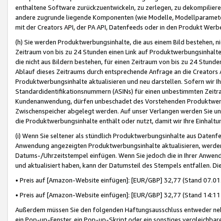
enthaltene Software zurückzuentwickeln, zu zerlegen, zu dekompilier
andere zugrunde liegende Komponenten (wie Modelle, Modellparameter
mit der Creators API, der PA API, Datenfeeds oder in den Produkt Werb
(h) Sie werden Produktwerbungsinhalte, die aus einem Bild bestehen, ni
Zeitraum von bis zu 24 Stunden einen Link auf Produktwerbungsinhalte
die nicht aus Bildern bestehen, für einen Zeitraum von bis zu 24 Stund
Ablauf dieses Zeitraums durch entsprechende Anfrage an die Creators 
Produktwerbungsinhalte aktualisieren und neu darstellen. Sofern wir Ih
Standardidentifikationsnummern (ASINs) für einen unbestimmten Zeitra
Kundenanwendung, dürfen unbeschadet des Vorstehenden Produktwerbu
Zwischenspeicher abgelegt werden. Auf unser Verlangen werden Sie un
die Produktwerbungsinhalte enthält oder nutzt, damit wir Ihre Einhalt
(i) Wenn Sie seltener als stündlich Produktwerbungsinhalte aus Datenfe
Anwendung angezeigten Produktwerbungsinhalte aktualisieren, werden 
Datums-/Uhrzeitstempel einfügen. Wenn Sie jedoch die in Ihrer Anwe
und aktualisiert haben, kann der Datumsteil des Stempels entfallen. Dies
• Preis auf [Amazon-Website einfügen]: [EUR/GBP] 32,77 (Stand 07.01.
• Preis auf [Amazon-Website einfügen]: [EUR/GBP] 32,77 (Stand 14:11 
Außerdem müssen Sie den folgenden Haftungsausschluss entweder neb
ein Pop-up-Fenster, ein Pop-up-Skript oder ein sonstiges vergleichba