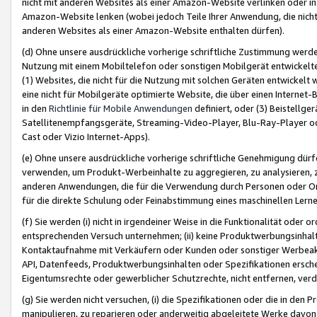
nicht mit anderen Websites als einer Amazon-Website verlinken oder i
Amazon-Website lenken (wobei jedoch Teile Ihrer Anwendung, die nich
anderen Websites als einer Amazon-Website enthalten dürfen).
(d) Ohne unsere ausdrückliche vorherige schriftliche Zustimmung werd
Nutzung mit einem Mobiltelefon oder sonstigen Mobilgerät entwickelt
(1) Websites, die nicht für die Nutzung mit solchen Geräten entwickelt
eine nicht für Mobilgeräte optimierte Website, die über einen Interne
in den
Richtlinie für Mobile Anwendungen
definiert, oder (3) Beistellge
Satellitenempfangsgeräte, Streaming-Video-Player, Blu-Ray-Player ode
Cast oder Vizio Internet-Apps).
(e) Ohne unsere ausdrückliche vorherige schriftliche Genehmigung dürfe
verwenden, um Produkt-Werbeinhalte zu aggregieren, zu analysieren, 
anderen Anwendungen, die für die Verwendung durch Personen oder Or
für die direkte Schulung oder Feinabstimmung eines maschinellen Lern
(f) Sie werden (i) nicht in irgendeiner Weise in die Funktionalität ode
entsprechenden Versuch unternehmen; (ii) keine Produktwerbungsinha
Kontaktaufnahme mit Verkäufern oder Kunden oder sonstiger Werbeaktiv
API, Datenfeeds, Produktwerbungsinhalten oder Spezifikationen erschei
Eigentumsrechte oder gewerblicher Schutzrechte, nicht entfernen, verd
(g) Sie werden nicht versuchen, (i) die Spezifikationen oder die in de
manipulieren, zu reparieren oder anderweitig abgeleitete Werke davon z