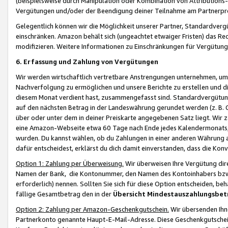
(beispielsweise durch Manipulation oder Kombination von Attributions-
Vergütungen und/oder der Beendigung deiner Teilnahme am Partnerp
Gelegentlich können wir die Möglichkeit unserer Partner, Standardv
einschränken. Amazon behält sich (ungeachtet etwaiger Fristen) das Re
modifizieren. Weitere Informationen zu Einschränkungen für Vergütung
6. Erfassung und Zahlung von Vergütungen
Wir werden wirtschaftlich vertretbare Anstrengungen unternehmen, um 
Nachverfolgung zu ermöglichen und unsere Berichte zu erstellen und di
diesem Monat verdient hast, zusammengefasst sind. Standardvergütung
auf den nächsten Betrag in der Landeswährung gerundet werden (z. B. C
über oder unter dem in deiner Preiskarte angegebenen Satz liegt. Wir
eine Amazon-Webseite etwa 60 Tage nach Ende jedes Kalendermonats, i
wurden. Du kannst wählen, ob du Zahlungen in einer anderen Währung
dafür entscheidest, erklärst du dich damit einverstanden, dass die K
Option 1: Zahlung per Überweisung.
Wir überweisen Ihre Vergütung dir
Namen der Bank, die Kontonummer, den Namen des Kontoinhabers bzw. a
erforderlich) nennen. Sollten Sie sich für diese Option entscheiden, be
fällige Gesamtbetrag den in der
Übersicht Mindestauszahlungsbet
Option 2: Zahlung per Amazon-Geschenkgutschein.
Wir übersenden Ihne
Partnerkonto genannte Haupt-E-Mail-Adresse. Diese Geschenkgutschei