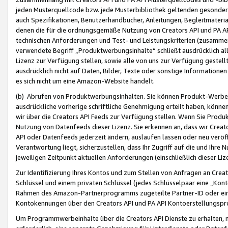
jeden Musterquellcode bzw. jede Musterbibliothek geltenden gesonder
auch Spezifikationen, Benutzerhandbücher, Anleitungen, Begleitmaterial
denen die für die ordnungsgemäße Nutzung von Creators API und PA A
technischen Anforderungen und Test- und Leistungskriterien (zusammen
verwendete Begriff „Produktwerbungsinhalte“ schließt ausdrücklich al
Lizenz zur Verfügung stellen, sowie alle von uns zur Verfügung gestel
ausdrücklich nicht auf Daten, Bilder, Texte oder sonstige Informatione
es sich nicht um eine Amazon-Website handelt.
(b) Abrufen von Produktwerbungsinhalten. Sie können Produkt-Werbein
ausdrückliche vorherige schriftliche Genehmigung erteilt haben, könn
wir über die Creators API Feeds zur Verfügung stellen. Wenn Sie Produk
Nutzung von Datenfeeds dieser Lizenz. Sie erkennen an, dass wir Creat
API oder Datenfeeds jederzeit ändern, auslaufen lassen oder neu veröffe
Verantwortung liegt, sicherzustellen, dass Ihr Zugriff auf die und Ihr
jeweiligen Zeitpunkt aktuellen Anforderungen (einschließlich dieser Liz
Zur Identifizierung Ihres Kontos und zum Stellen von Anfragen an Crea
Schlüssel und einem privaten Schlüssel (jedes Schlüsselpaar eine „Kon
Rahmen des Amazon-Partnerprogramms zugeteilte Partner-ID oder ein
Kontokennungen über den Creators API und PA API Kontoerstellungspro
Um Programmwerbeinhalte über die Creators API Dienste zu erhalten, m