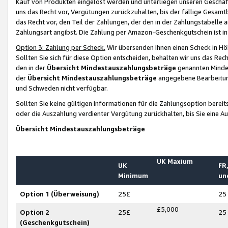
Kauf von Produkten eingelöst werden und unterliegen unseren Geschäf
uns das Recht vor, Vergütungen zurückzuhalten, bis der fällige Gesamt
das Recht vor, den Teil der Zahlungen, der den in der Zahlungstabelle 
Zahlungsart angibst. Die Zahlung per Amazon-Geschenkgutschein ist in
Option 3: Zahlung per Scheck.
Wir übersenden Ihnen einen Scheck in Höh
Sollten Sie sich für diese Option entscheiden, behalten wir uns das Rec
den in der
Übersicht Mindestauszahlungsbeträge
genannten Mindest
der
Übersicht Mindestauszahlungsbeträge
angegebene Bearbeitung
und Schweden nicht verfügbar.
Sollten Sie keine gültigen Informationen für die Zahlungsoption bereit
oder die Auszahlung verdienter Vergütung zurückhalten, bis Sie eine A
Übersicht Mindestauszahlungsbeträge
UK Maxium
UK
FR,
Minimum
un
Option 1 (Überweisung)
25£
25
£5,000
Option 2
25£
25
(Geschenkgutschein)