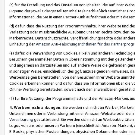
(c) für die Erstellung und das Einstellen von Inhalten, die auf Ihrer We
Eignung der jeweils dargestellten Inhalte (einschließlich sämtlicher 
Informationen, die Sie in einen Partner-Link aufnehmen oder mit diese
(d) dafür, dass die Nutzung der Programminhalte, Ihrer Website und des 
Verletzung oder missbräuchliche Ausübung unserer Rechte bzw. der Recht
Markenrechte, Datenschutzrechte, Veröffentlichungsrechte oder anderer
Einhaltung der
Amazon Anti-Fälschungsrichtlinien für das Partnerpro
(e) dafür, die Verwendung von Cookies, Pixeln und anderen Technologien
Besuchern gesammelten Daten in Übereinstimmung mit den geltenden Ge
und angemessen darzustellen und auf andere Weise die geltenden geset
in sonstiger Weise, einschließlich des ggf. anzuzeigenden Hinweises, d
Werbeanzeigen bereitstellen, von den Besuchern Ihrer Website unmitte
Cookies erkennen können und dafür, dass Sie Informationen über die v
Online-Werbung bereitstellen, soweit nach den anwendbaren gesetzlic
(f) für Ihre Nutzung, der Programminhalte und der Amazon-Marken, u
4. Werbeeinschränkungen.
Sie werden sich nicht an Werbe-, Market
Unternehmen oder in Verbindung mit einer Amazon-Website oder dem Pa
Vereinbarung
gestattet sind. Sie werden sich nicht an Werbeaktivitäten
Logos von uns oder unseren Partnern (einschließlich Amazon-Marken), 
E-Books, physischen Postsendungen, physischen Dokumenten oder in 