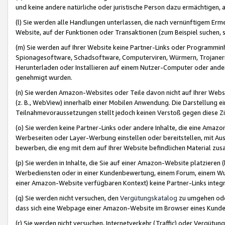
und keine andere natürliche oder juristische Person dazu ermächtigen, a
(l) Sie werden alle Handlungen unterlassen, die nach vernünftigem Erme
Website, auf der Funktionen oder Transaktionen (zum Beispiel suchen, s
(m) Sie werden auf Ihrer Website keine Partner-Links oder Programmin
Spionagesoftware, Schadsoftware, Computerviren, Würmern, Trojaner
Herunterladen oder Installieren auf einem Nutzer-Computer oder ande
genehmigt wurden.
(n) Sie werden Amazon-Websites oder Teile davon nicht auf Ihrer Websi
(z. B., WebView) innerhalb einer Mobilen Anwendung. Die Darstellung ein
Teilnahmevoraussetzungen stellt jedoch keinen Verstoß gegen diese Zif
(o) Sie werden keine Partner-Links oder andere Inhalte, die eine Am
Werbeseiten oder Layer-Werbung einstellen oder bereitstellen, mit Au
bewerben, die eng mit dem auf Ihrer Website befindlichen Material z
(p) Sie werden in Inhalte, die Sie auf einer Amazon-Website platzier
Werbediensten oder in einer Kundenbewertung, einem Forum, einem Wun
einer Amazon-Website verfügbaren Kontext) keine Partner-Links integr
(q) Sie werden nicht versuchen, den
Vergütungskatalog
zu umgehen oder
dass sich eine Webpage einer Amazon-Website im Browser eines Kunden 
(r) Sie werden nicht versuchen, Internetverkehr (Traffic) oder Vergü