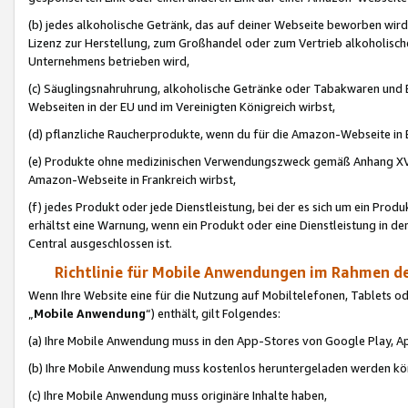
(b) jedes alkoholische Getränk, das auf deiner Webseite beworben wird
Lizenz zur Herstellung, zum Großhandel oder zum Vertrieb alkoholisch
Unternehmens betrieben wird,
(c) Säuglingsnahruhrung, alkoholische Getränke oder Tabakwaren und E
Webseiten in der EU und im Vereinigten Königreich wirbst,
(d) pflanzliche Raucherprodukte, wenn du für die Amazon-Webseite in B
(e) Produkte ohne medizinischen Verwendungszweck gemäß Anhang XVI 
Amazon-Webseite in Frankreich wirbst,
(f) jedes Produkt oder jede Dienstleistung, bei der es sich um ein Prod
erhältst eine Warnung, wenn ein Produkt oder eine Dienstleistung in de
Central ausgeschlossen ist.
Richtlinie für Mobile Anwendungen im Rahmen de
Wenn Ihre Website eine für die Nutzung auf Mobiltelefonen, Tablets 
„
Mobile Anwendung
“) enthält, gilt Folgendes:
(a) Ihre Mobile Anwendung muss in den App-Stores von Google Play, A
(b) Ihre Mobile Anwendung muss kostenlos heruntergeladen werden könn
(c) Ihre Mobile Anwendung muss originäre Inhalte haben,