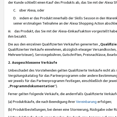
der Kunde schließt einen Kauf des Produkts ab, das Sie mit der Alexa 
C. über Alexa, oder
D. indem er das Produkt innerhalb der Skills Session in den Waren
seiner erstmaligen Teilnahme an der Alexa Shopping Action abschlie
iii. das Produkt, das Sie mit der Alexa-Einkaufsaktion vorgestellt ha
ihm bezahlt.
Die aus den einzelnen Qualifizierten Verkäufen generierten „
Qualifizi
Qualifizierten Verkäufe einnehmen, abzüglich etwaiger Versandkosten
Mehrwertsteuer), Servicegebühren, Gutschriften, Preisnachlässe, Bear
2. Ausgeschlossene Verkäufe
Unbeschadet des Vorstehenden gelten Qualifizierte Verkäufe nicht als
Vergütungskatalog für das Partnerprogramm oder andere Bestimmungen,
wir jeweils für das Partnerprogramm festlegen, einschließlich der jewe
„
Programmdokumentation
“).
Ferner gelten folgende Verkäufe, die andernfalls Qualifizierte Verkä
(a) Produktkäufe, die nach Beendigung Ihrer
Vereinbarung
erfolgen;
(b) Produktbestellungen, bei denen eine Stornierung, Rückgabe oder R