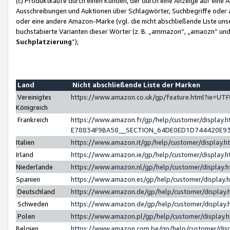
(c) Produktkäufe durch einen Kunden, der durch eine Anzeige auf eine 
Ausschreibungen und Auktionen über Schlagwörter, Suchbegriffe oder 
oder eine andere Amazon-Marke (vgl. die nicht abschließende Liste un
buchstabierte Varianten dieser Wörter (z. B. „ammazon“, „amaozn“ und „
Suchplatzierung
”);
Land
Nicht abschließende Liste der Marken
Vereinigtes
https://www.amazon.co.uk/gp/feature.html?ie=U
Königreich
Frankreich
https://www.amazon.fr/gp/help/customer/displa
E78834F9BA58__SECTION_64DE0ED1D744420E9
Italien
https://www.amazon.it/gp/help/customer/display
Irland
https://www.amazon.ie/gp/help/customer/displa
Niederlande
https://www.amazon.nl/gp/help/customer/display
Spanien
https://www.amazon.es/gp/help/customer/display
Deutschland
https://www.amazon.de/gp/help/customer/displa
Schweden
https://www.amazon.de/gp/help/customer/displa
Polen
https://www.amazon.pl/gp/help/customer/display
Belgien
https://www.amazon.com.be/gp/help/customer/d