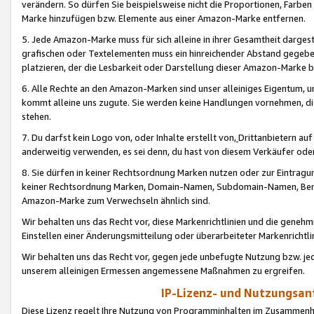
verändern. So dürfen Sie beispielsweise nicht die Proportionen, Farb
Marke hinzufügen bzw. Elemente aus einer Amazon-Marke entfernen.
5. Jede Amazon-Marke muss für sich alleine in ihrer Gesamtheit darge
grafischen oder Textelementen muss ein hinreichender Abstand gegebe
platzieren, der die Lesbarkeit oder Darstellung dieser Amazon-Marke b
6. Alle Rechte an den Amazon-Marken sind unser alleiniges Eigentum, 
kommt alleine uns zugute. Sie werden keine Handlungen vornehmen, 
stehen.
7. Du darfst kein Logo von, oder Inhalte erstellt von,
Drittanbietern au
anderweitig verwenden, es sei denn, du hast von diesem Verkäufer oder
8. Sie dürfen in keiner Rechtsordnung Marken nutzen oder zur Eintragu
keiner Rechtsordnung Marken, Domain-Namen, Subdomain-Namen, Benu
Amazon-Marke zum Verwechseln ähnlich sind.
Wir behalten uns das Recht vor, diese Markenrichtlinien und die gene
Einstellen einer Änderungsmitteilung oder überarbeiteter Markenricht
Wir behalten uns das Recht vor, gegen jede unbefugte Nutzung bzw. jede 
unserem alleinigen Ermessen angemessene Maßnahmen zu ergreifen.
IP-Lizenz- und Nutzungsan
Diese Lizenz regelt Ihre Nutzung von Programminhalten im Zusammen