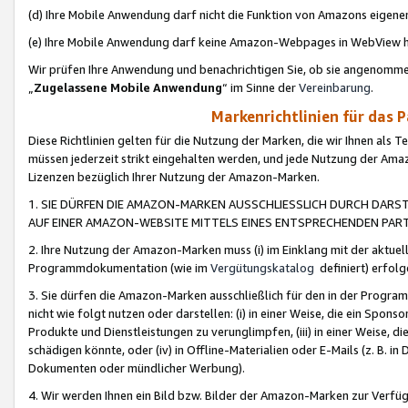
(d) Ihre Mobile Anwendung darf nicht die Funktion von Amazons eige
(e) Ihre Mobile Anwendung darf keine Amazon-Webpages in WebView 
Wir prüfen Ihre Anwendung und benachrichtigen Sie, ob sie angenomm
„
Zugelassene Mobile Anwendung
“ im Sinne der
Vereinbarung
.
Markenrichtlinien für das 
Diese Richtlinien gelten für die Nutzung der Marken, die wir Ihnen als 
müssen jederzeit strikt eingehalten werden, und jede Nutzung der Ama
Lizenzen bezüglich Ihrer Nutzung der Amazon-Marken.
1. SIE DÜRFEN DIE AMAZON-MARKEN AUSSCHLIESSLICH DURCH DARS
AUF EINER AMAZON-WEBSITE MITTELS EINES ENTSPRECHENDEN PART
2. Ihre Nutzung der Amazon-Marken muss (i) im Einklang mit der aktuells
Programmdokumentation (wie im
Vergütungskatalog
definiert) erfolg
3. Sie dürfen die Amazon-Marken ausschließlich für den in der Progr
nicht wie folgt nutzen oder darstellen: (i) in einer Weise, die ein Spo
Produkte und Dienstleistungen zu verunglimpfen, (iii) in einer Weise
schädigen könnte, oder (iv) in Offline-Materialien oder E-Mails (z. B.
Dokumenten oder mündlicher Werbung).
4. Wir werden Ihnen ein Bild bzw. Bilder der Amazon-Marken zur Verfüg