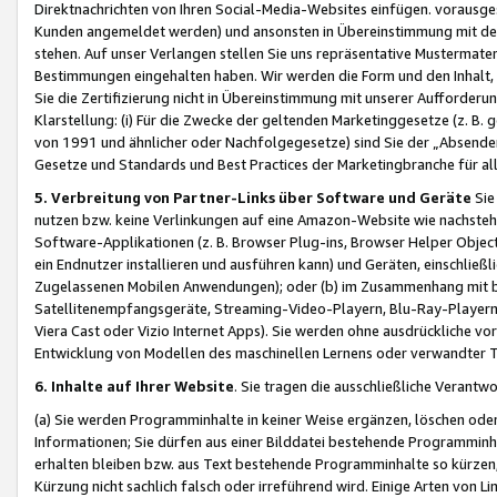
Direktnachrichten von Ihren Social-Media-Websites einfügen. vorausg
Kunden angemeldet werden) und ansonsten in Übereinstimmung mit der
stehen. Auf unser Verlangen stellen Sie uns repräsentative Mustermater
Bestimmungen eingehalten haben. Wir werden die Form und den Inhalt, di
Sie die Zertifizierung nicht in Übereinstimmung mit unserer Aufforderu
Klarstellung: (i) Für die Zwecke der geltenden Marketinggesetze (z. 
von 1991 und ähnlicher oder Nachfolgegesetze) sind Sie der „Absender“ j
Gesetze und Standards und Best Practices der Marketingbranche für 
5. Verbreitung von Partner-Links über Software und Geräte
Sie
nutzen bzw. keine Verlinkungen auf eine Amazon-Website wie nachsteh
Software-Applikationen (z. B. Browser Plug-ins, Browser Helper Objec
ein Endnutzer installieren und ausführen kann) und Geräten, einschlie
Zugelassenen Mobilen Anwendungen); oder (b) im Zusammenhang mit bzw.
Satellitenempfangsgeräte, Streaming-Video-Playern, Blu-Ray-Playern 
Viera Cast oder Vizio Internet Apps). Sie werden ohne ausdrückliche v
Entwicklung von Modellen des maschinellen Lernens oder verwandter 
6. Inhalte auf Ihrer Website
. Sie tragen die ausschließliche Verantwo
(a) Sie werden Programminhalte in keiner Weise ergänzen, löschen oder
Informationen; Sie dürfen aus einer Bilddatei bestehende Programminhal
erhalten bleiben bzw. aus Text bestehende Programminhalte so kürzen, 
Kürzung nicht sachlich falsch oder irreführend wird. Einige Arten von L