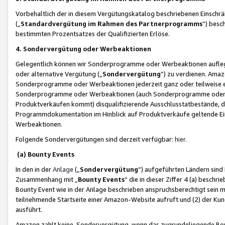
Vorbehaltlich der in diesem Vergütungskatalog beschriebenen Einschr
(„
Standardvergütung im Rahmen des Partnerprogramms
“) besc
bestimmten Prozentsatzes der Qualifizierten Erlöse.
4. Sondervergütung oder Werbeaktionen
Gelegentlich können wir Sonderprogramme oder Werbeaktionen auflegen,
oder alternative Vergütung („
Sondervergütung
”) zu verdienen. Amazo
Sonderprogramme oder Werbeaktionen jederzeit ganz oder teilweise einz
Sonderprogramme oder Werbeaktionen (auch Sonderprogramme oder We
Produktverkäufen kommt) disqualifizierende Ausschlusstatbestände, di
Programmdokumentation im Hinblick auf Produktverkäufe geltende E
Werbeaktionen.
Folgende Sondervergütungen sind derzeit verfügbar:
hier
.
(a) Bounty Events
In den in der
Anlage
(„
Sondervergütung
“) aufgeführten Ländern sind
Zusammenhang mit „
Bounty Events
“ die in dieser Ziffer 4 (a) besch
Bounty Event wie in der Anlage beschrieben anspruchsberechtigt sein mu
teilnehmende Startseite einer Amazon-Website aufruft und (2) der Kun
ausführt.
Amazon zahlt keine Sondervergütung, wenn das zugrundeliegende Boun