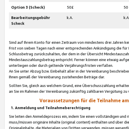
Option 3 (Scheck)
50£
50
Bearbeitungsgebühr
k.A.
k.A
Scheck
Sind auf Ihrem Konto für einen Zeitraum von mindestens drei Jahren kein
Frist von sieben Tagen nach einer entsprechenden Ankündigung die für
Schlussbetrag zurückzuhalten, der dem in der Übersicht Mindestausz
Mindestauszahlungsbetrag entspricht. Ferner können eine etwaig aufg
unterliegen oder durch geltende Verjährungsfristen verfallen.
An Sie unter Abzug bzw. Einbehalt aller in der Vereinbarung beschrieb
Ihnen gemäß der Vereinbarung zustehenden Beträge dar.
Sollten Sie, gleich aus welchem Grund, eine Überschusszahlung erhalte
an Sie im Rahmen der Vereinbarung zukünftig zahlbaren Vergütung zu 
Voraussetzungen für die Teilnahme a
1. Anmeldung und Teilnahmeberechtigung
Sie leiten den Anmeldeprozess ein, indem Sie einen vollständigen und 
muss/müssen originäre Inhalte (original content) enthalten und über d
Originalinhalte, die Materialien von Dritten verwenden, müssen wese