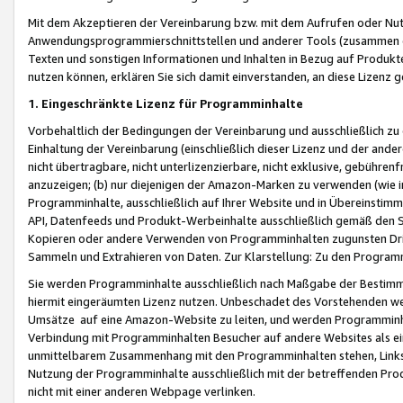
Mit dem Akzeptieren der Vereinbarung bzw. mit dem Aufrufen oder Nutz
Anwendungsprogrammierschnittstellen und anderer Tools (zusammen die
Texten und sonstigen Informationen und Inhalten in Bezug auf Produkte
nutzen können, erklären Sie sich damit einverstanden, an diese Lizenz 
1. Eingeschränkte Lizenz für Programminhalte
Vorbehaltlich der Bedingungen der Vereinbarung und ausschließlich z
Einhaltung der Vereinbarung (einschließlich dieser Lizenz und der ande
nicht übertragbare, nicht unterlizenzierbare, nicht exklusive, gebühren
anzuzeigen; (b) nur diejenigen der Amazon-Marken zu verwenden (wie in 
Programminhalte, ausschließlich auf Ihrer Website und in Übereinstimmu
API, Datenfeeds und Produkt-Werbeinhalte ausschließlich gemäß den Spe
Kopieren oder andere Verwenden von Programminhalten zugunsten Dri
Sammeln und Extrahieren von Daten. Zur Klarstellung: Zu den Program
Sie werden Programminhalte ausschließlich nach Maßgabe der Besti
hiermit eingeräumten Lizenz nutzen. Unbeschadet des Vorstehenden we
Umsätze auf eine Amazon-Website zu leiten, und werden Programminhal
Verbindung mit Programminhalten Besucher auf andere Websites als ein
unmittelbarem Zusammenhang mit den Programminhalten stehen, Links z
Nutzung der Programminhalte ausschließlich mit der betreffenden Pr
nicht mit einer anderen Webpage verlinken.