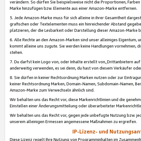
verändern. So dürfen Sie beispielsweise nicht die Proportionen, Farb
Marke hinzufügen bzw. Elemente aus einer Amazon-Marke entfernen.
5. Jede Amazon-Marke muss für sich alleine in ihrer Gesamtheit darge
grafischen oder Textelementen muss ein hinreichender Abstand gegebe
platzieren, der die Lesbarkeit oder Darstellung dieser Amazon-Marke b
6. Alle Rechte an den Amazon-Marken sind unser alleiniges Eigentum, 
kommt alleine uns zugute. Sie werden keine Handlungen vornehmen, 
stehen.
7. Du darfst kein Logo von, oder Inhalte erstellt von,
Drittanbietern au
anderweitig verwenden, es sei denn, du hast von diesem Verkäufer oder
8. Sie dürfen in keiner Rechtsordnung Marken nutzen oder zur Eintragu
keiner Rechtsordnung Marken, Domain-Namen, Subdomain-Namen, Benu
Amazon-Marke zum Verwechseln ähnlich sind.
Wir behalten uns das Recht vor, diese Markenrichtlinien und die gene
Einstellen einer Änderungsmitteilung oder überarbeiteter Markenricht
Wir behalten uns das Recht vor, gegen jede unbefugte Nutzung bzw. jede 
unserem alleinigen Ermessen angemessene Maßnahmen zu ergreifen.
IP-Lizenz- und Nutzungsan
Diese Lizenz regelt Ihre Nutzung von Programminhalten im Zusammen