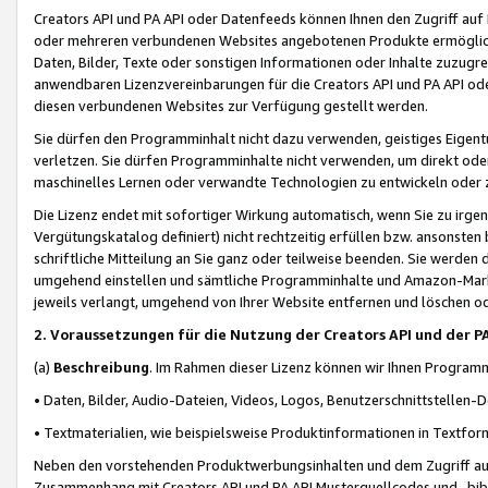
Creators API und PA API oder Datenfeeds können Ihnen den Zugriff auf D
oder mehreren verbundenen Websites angebotenen Produkte ermögliche
Daten, Bilder, Texte oder sonstigen Informationen oder Inhalte zuzugre
anwendbaren Lizenzvereinbarungen für die Creators API und PA API od
diesen verbundenen Websites zur Verfügung gestellt werden.
Sie dürfen den Programminhalt nicht dazu verwenden, geistiges Eigent
verletzen. Sie dürfen Programminhalte nicht verwenden, um direkt ode
maschinelles Lernen oder verwandte Technologien zu entwickeln oder zu
Die Lizenz endet mit sofortiger Wirkung automatisch, wenn Sie zu irg
Vergütungskatalog definiert) nicht rechtzeitig erfüllen bzw. ansonsten
schriftliche Mitteilung an Sie ganz oder teilweise beenden. Sie werden
umgehend einstellen und sämtliche Programminhalte und Amazon-Marke
jeweils verlangt, umgehend von Ihrer Website entfernen und löschen od
2. Voraussetzungen für die Nutzung der Creators API und der P
(a)
Beschreibung
. Im Rahmen dieser Lizenz können wir Ihnen Programmi
• Daten, Bilder, Audio-Dateien, Videos, Logos, Benutzerschnittstellen-
• Textmaterialien, wie beispielsweise Produktinformationen in Textfor
Neben den vorstehenden Produktwerbungsinhalten und dem Zugriff auf 
Zusammenhang mit Creators API und PA API Musterquellcodes und -bibli