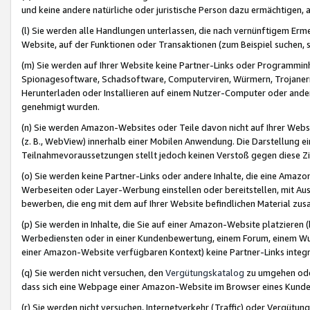
und keine andere natürliche oder juristische Person dazu ermächtigen, a
(l) Sie werden alle Handlungen unterlassen, die nach vernünftigem Erme
Website, auf der Funktionen oder Transaktionen (zum Beispiel suchen, s
(m) Sie werden auf Ihrer Website keine Partner-Links oder Programmin
Spionagesoftware, Schadsoftware, Computerviren, Würmern, Trojaner
Herunterladen oder Installieren auf einem Nutzer-Computer oder ande
genehmigt wurden.
(n) Sie werden Amazon-Websites oder Teile davon nicht auf Ihrer Websi
(z. B., WebView) innerhalb einer Mobilen Anwendung. Die Darstellung ein
Teilnahmevoraussetzungen stellt jedoch keinen Verstoß gegen diese Zif
(o) Sie werden keine Partner-Links oder andere Inhalte, die eine Am
Werbeseiten oder Layer-Werbung einstellen oder bereitstellen, mit Au
bewerben, die eng mit dem auf Ihrer Website befindlichen Material z
(p) Sie werden in Inhalte, die Sie auf einer Amazon-Website platzier
Werbediensten oder in einer Kundenbewertung, einem Forum, einem Wun
einer Amazon-Website verfügbaren Kontext) keine Partner-Links integr
(q) Sie werden nicht versuchen, den
Vergütungskatalog
zu umgehen oder
dass sich eine Webpage einer Amazon-Website im Browser eines Kunden 
(r) Sie werden nicht versuchen, Internetverkehr (Traffic) oder Vergü