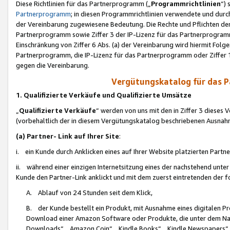
Diese Richtlinien für das Partnerprogramm („
Programmrichtlinien
“)
Partnerprogramm
; in diesen Programmrichtlinien verwendete und durch
der Vereinbarung zugewiesene Bedeutung. Die Rechte und Pflichten de
Partnerprogramm sowie Ziffer 3 der IP-Lizenz für das Partnerprogram
Einschränkung von Ziffer 6 Abs. (a) der Vereinbarung wird hiermit Fol
Partnerprogramm, die IP-Lizenz für das Partnerprogramm oder Ziffer 1
gegen die Vereinbarung.
Vergütungskatalog für das 
1. Qualifizierte Verkäufe und Qualifizierte Umsätze
„
Qualifizierte Verkäufe
“ werden von uns mit den in Ziffer 3 diese
(vorbehaltlich der in diesem Vergütungskatalog beschriebenen Ausnah
(a) Partner- Link auf Ihrer Site
:
i. ein Kunde durch Anklicken eines auf Ihrer Website platzierten Part
ii. während einer einzigen Internetsitzung eines der nachstehend unter (i)
Kunde den Partner-Link anklickt und mit dem zuerst eintretenden der f
A. Ablauf von 24 Stunden seit dem Klick,
B. der Kunde bestellt ein Produkt, mit Ausnahme eines digitalen P
Download einer Amazon Software oder Produkte, die unter dem N
Downloads“, „Amazon Coin“, „Kindle Books“, „Kindle Newspapers“, „