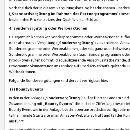
Vorbehaltlich der in diesem Vergütungskatalog beschriebenen Einschr
(„
Standardvergütung im Rahmen des Partnerprogramms
“) besc
bestimmten Prozentsatzes der Qualifizierten Erlöse.
4. Sondervergütung oder Werbeaktionen
Gelegentlich können wir Sonderprogramme oder Werbeaktionen auflegen,
oder alternative Vergütung („
Sondervergütung
”) zu verdienen. Amazo
Sonderprogramme oder Werbeaktionen jederzeit ganz oder teilweise einz
Sonderprogramme oder Werbeaktionen (auch Sonderprogramme oder We
Produktverkäufen kommt) disqualifizierende Ausschlusstatbestände, di
Programmdokumentation im Hinblick auf Produktverkäufe geltende E
Werbeaktionen.
Folgende Sondervergütungen sind derzeit verfügbar:
hier
.
(a) Bounty Events
In den in der
Anlage
(„
Sondervergütung
“) aufgeführten Ländern sind
Zusammenhang mit „
Bounty Events
“ die in dieser Ziffer 4 (a) besch
Bounty Event wie in der Anlage beschrieben anspruchsberechtigt sein mu
teilnehmende Startseite einer Amazon-Website aufruft und (2) der Kun
ausführt.
Amazon zahlt keine Sondervergütung, wenn das zugrundeliegende Boun