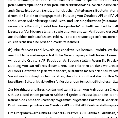
jeden Musterquellcode bzw. jede Musterbibliothek geltenden gesonder
auch Spezifikationen, Benutzerhandbücher, Anleitungen, Begleitmaterial
denen die für die ordnungsgemäße Nutzung von Creators API und PA A
technischen Anforderungen und Test- und Leistungskriterien (zusammen
verwendete Begriff „Produktwerbungsinhalte“ schließt ausdrücklich al
Lizenz zur Verfügung stellen, sowie alle von uns zur Verfügung gestel
ausdrücklich nicht auf Daten, Bilder, Texte oder sonstige Informatione
es sich nicht um eine Amazon-Website handelt.
(b) Abrufen von Produktwerbungsinhalten. Sie können Produkt-Werbein
ausdrückliche vorherige schriftliche Genehmigung erteilt haben, könn
wir über die Creators API Feeds zur Verfügung stellen. Wenn Sie Produk
Nutzung von Datenfeeds dieser Lizenz. Sie erkennen an, dass wir Creat
API oder Datenfeeds jederzeit ändern, auslaufen lassen oder neu veröffe
Verantwortung liegt, sicherzustellen, dass Ihr Zugriff auf die und Ihr
jeweiligen Zeitpunkt aktuellen Anforderungen (einschließlich dieser Liz
Zur Identifizierung Ihres Kontos und zum Stellen von Anfragen an Crea
Schlüssel und einem privaten Schlüssel (jedes Schlüsselpaar eine „Kon
Rahmen des Amazon-Partnerprogramms zugeteilte Partner-ID oder ein
Kontokennungen über den Creators API und PA API Kontoerstellungspro
Um Programmwerbeinhalte über die Creators API Dienste zu erhalten, m