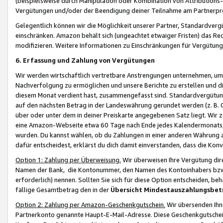
(beispielsweise durch Manipulation oder Kombination von Attributions-
Vergütungen und/oder der Beendigung deiner Teilnahme am Partnerp
Gelegentlich können wir die Möglichkeit unserer Partner, Standardv
einschränken. Amazon behält sich (ungeachtet etwaiger Fristen) das Re
modifizieren. Weitere Informationen zu Einschränkungen für Vergütung
6. Erfassung und Zahlung von Vergütungen
Wir werden wirtschaftlich vertretbare Anstrengungen unternehmen, um 
Nachverfolgung zu ermöglichen und unsere Berichte zu erstellen und di
diesem Monat verdient hast, zusammengefasst sind. Standardvergütung
auf den nächsten Betrag in der Landeswährung gerundet werden (z. B. C
über oder unter dem in deiner Preiskarte angegebenen Satz liegt. Wir
eine Amazon-Webseite etwa 60 Tage nach Ende jedes Kalendermonats, i
wurden. Du kannst wählen, ob du Zahlungen in einer anderen Währung
dafür entscheidest, erklärst du dich damit einverstanden, dass die K
Option 1: Zahlung per Überweisung.
Wir überweisen Ihre Vergütung dir
Namen der Bank, die Kontonummer, den Namen des Kontoinhabers bzw. a
erforderlich) nennen. Sollten Sie sich für diese Option entscheiden, be
fällige Gesamtbetrag den in der
Übersicht Mindestauszahlungsbet
Option 2: Zahlung per Amazon-Geschenkgutschein.
Wir übersenden Ihne
Partnerkonto genannte Haupt-E-Mail-Adresse. Diese Geschenkgutschei