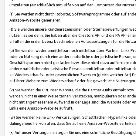
umzuleiten (einschließlich mit Hilfe von auf den Computern der Nutzer i
(s) Sie werden nicht durch Roboter, Softwareprogramme oder auf andere
Amazon-Website generieren.
(t) Sie werden unsere Kundenrezensionen oder Sternebewertungen wed
nutzen, es sei denn, Sie haben über die Creators API und die PA API e
erfüllen die in der Lizenz beschriebenen Voraussetzungen für die Nutzu
(u) Sie werden weder unmittelbar noch mittelbar über Partner-Links P
oder zu Nutzung durch eine andere natürliche oder juristische Person,
Geschäftspartnern nicht gestatten bzw. diese nicht dazu auffordern od
andere natürliche oder juristische Person, unmittelbar oder mittelbar
zu Wiederverkaufs- oder gewerblichen Zwecken (gleich welcher Art) 
auf Ihrer Website zum Wiederverkauf oder für gewerbliche Nutzungen 
(v) Sie werden die URL Ihrer Website, die die Partner-Links enthält b
werden, nicht in einer Weise tarnen, verstecken, manipulieren oder and
nicht mit angemessenem Aufwand in der Lage sind, die Website oder A
Links eine Amazon-Website aufruft.
(w) Sie werden keine Link-Verkürzungen, Schaltflächen, Hyperlinks ode
dahingehend hervorrufen, dass Sie auf eine Amazon-Website verlinken
(x) Auf unser Verlangen hin legen Sie uns eine schriftliche Bestätigung