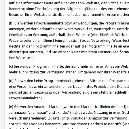
auf eine Informationsseite auf einer Amazon-Website, der nicht als Part
Bannern); ohne Einschränkung der Allgemeingültigkeit des Vorstehende
Besucher Ihrer Website unsichtbar, unlesbar oder unentzifferbar mache
(b) Sie werden Programminhalte bzw. Anwendungen, die Programminhalt
anzeigen, weder verkaufen noch weiterverkaufen, weitergeben, unterli
innerhalb von Werbung außerhalb Ihrer Website (einschließlich Werbun
Website oder einem Dienst (einschließlich Social Networking-Website
Rechte an den Programminhalten oder auf die Programminhalte an eine a
übertragen müssten, und Sie werden keine mit Ihrem Partner-Tag formati
Ihre Website ist.
(c) Sie werden Programminhalte, die nicht mehr auf einer Amazon-Websit
mehr zur Nutzung zur Verfügung stehen, umgehend von Ihrer Website e
(d) Sie werden keine Programminhalte, einschließlich in den Programmin
eine Person bzw. ein Unternehmen ein bestimmtes Produkt, eine Dienstle
geschäftlichen Beziehung oder Verbindung zu diesen steht (einschließli
Programminhalten).
(e) Sie werden Amazon-Marken (wie in den
Markenrichtlinien
definiert) 
„ammazon“, „amaozn“ und „kindel“) nicht zwecks Nutzung in einer Suc
Versuch unternehmen). Zusätzlich zu sonstigen Amazon zur Verfügung 
sorgen, dass von uns benannte Suchmaschinen Geschützte Begriffe (wie 