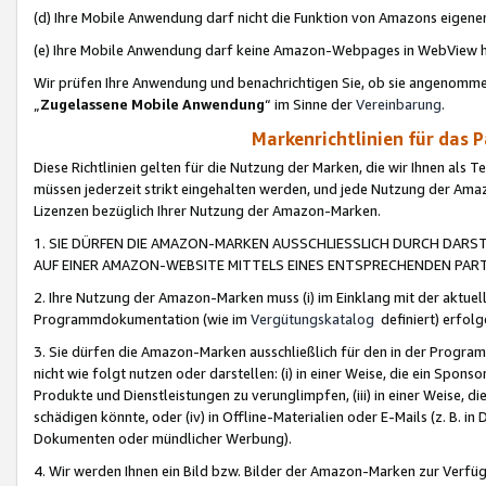
(d) Ihre Mobile Anwendung darf nicht die Funktion von Amazons eige
(e) Ihre Mobile Anwendung darf keine Amazon-Webpages in WebView 
Wir prüfen Ihre Anwendung und benachrichtigen Sie, ob sie angenomm
„
Zugelassene Mobile Anwendung
“ im Sinne der
Vereinbarung
.
Markenrichtlinien für das 
Diese Richtlinien gelten für die Nutzung der Marken, die wir Ihnen als 
müssen jederzeit strikt eingehalten werden, und jede Nutzung der Ama
Lizenzen bezüglich Ihrer Nutzung der Amazon-Marken.
1. SIE DÜRFEN DIE AMAZON-MARKEN AUSSCHLIESSLICH DURCH DARS
AUF EINER AMAZON-WEBSITE MITTELS EINES ENTSPRECHENDEN PART
2. Ihre Nutzung der Amazon-Marken muss (i) im Einklang mit der aktuells
Programmdokumentation (wie im
Vergütungskatalog
definiert) erfolg
3. Sie dürfen die Amazon-Marken ausschließlich für den in der Progr
nicht wie folgt nutzen oder darstellen: (i) in einer Weise, die ein Spo
Produkte und Dienstleistungen zu verunglimpfen, (iii) in einer Weise
schädigen könnte, oder (iv) in Offline-Materialien oder E-Mails (z. B.
Dokumenten oder mündlicher Werbung).
4. Wir werden Ihnen ein Bild bzw. Bilder der Amazon-Marken zur Verfüg