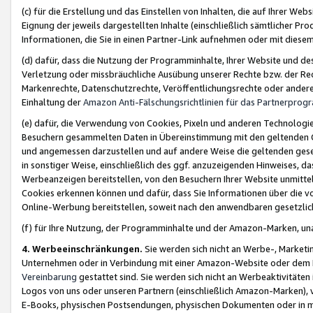
(c) für die Erstellung und das Einstellen von Inhalten, die auf Ihrer We
Eignung der jeweils dargestellten Inhalte (einschließlich sämtlicher 
Informationen, die Sie in einen Partner-Link aufnehmen oder mit diese
(d) dafür, dass die Nutzung der Programminhalte, Ihrer Website und des 
Verletzung oder missbräuchliche Ausübung unserer Rechte bzw. der Recht
Markenrechte, Datenschutzrechte, Veröffentlichungsrechte oder anderer
Einhaltung der
Amazon Anti-Fälschungsrichtlinien für das Partnerpro
(e) dafür, die Verwendung von Cookies, Pixeln und anderen Technologien
Besuchern gesammelten Daten in Übereinstimmung mit den geltenden Ge
und angemessen darzustellen und auf andere Weise die geltenden geset
in sonstiger Weise, einschließlich des ggf. anzuzeigenden Hinweises, d
Werbeanzeigen bereitstellen, von den Besuchern Ihrer Website unmitte
Cookies erkennen können und dafür, dass Sie Informationen über die v
Online-Werbung bereitstellen, soweit nach den anwendbaren gesetzlic
(f) für Ihre Nutzung, der Programminhalte und der Amazon-Marken, u
4. Werbeeinschränkungen.
Sie werden sich nicht an Werbe-, Market
Unternehmen oder in Verbindung mit einer Amazon-Website oder dem Pa
Vereinbarung
gestattet sind. Sie werden sich nicht an Werbeaktivitäten
Logos von uns oder unseren Partnern (einschließlich Amazon-Marken), 
E-Books, physischen Postsendungen, physischen Dokumenten oder in 