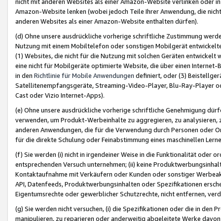
nicht mit anderen Websites als einer Amazon-Website verlinken oder i
Amazon-Website lenken (wobei jedoch Teile Ihrer Anwendung, die nich
anderen Websites als einer Amazon-Website enthalten dürfen).
(d) Ohne unsere ausdrückliche vorherige schriftliche Zustimmung werd
Nutzung mit einem Mobiltelefon oder sonstigen Mobilgerät entwickelt
(1) Websites, die nicht für die Nutzung mit solchen Geräten entwickelt
eine nicht für Mobilgeräte optimierte Website, die über einen Interne
in den
Richtlinie für Mobile Anwendungen
definiert, oder (3) Beistellge
Satellitenempfangsgeräte, Streaming-Video-Player, Blu-Ray-Player ode
Cast oder Vizio Internet-Apps).
(e) Ohne unsere ausdrückliche vorherige schriftliche Genehmigung dürfe
verwenden, um Produkt-Werbeinhalte zu aggregieren, zu analysieren, 
anderen Anwendungen, die für die Verwendung durch Personen oder Or
für die direkte Schulung oder Feinabstimmung eines maschinellen Lern
(f) Sie werden (i) nicht in irgendeiner Weise in die Funktionalität ode
entsprechenden Versuch unternehmen; (ii) keine Produktwerbungsinha
Kontaktaufnahme mit Verkäufern oder Kunden oder sonstiger Werbeaktiv
API, Datenfeeds, Produktwerbungsinhalten oder Spezifikationen erschei
Eigentumsrechte oder gewerblicher Schutzrechte, nicht entfernen, verd
(g) Sie werden nicht versuchen, (i) die Spezifikationen oder die in de
manipulieren, zu reparieren oder anderweitig abgeleitete Werke davon z