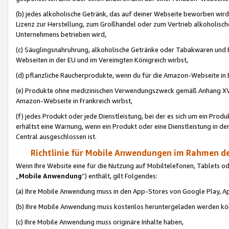
(b) jedes alkoholische Getränk, das auf deiner Webseite beworben wird
Lizenz zur Herstellung, zum Großhandel oder zum Vertrieb alkoholisch
Unternehmens betrieben wird,
(c) Säuglingsnahruhrung, alkoholische Getränke oder Tabakwaren und E
Webseiten in der EU und im Vereinigten Königreich wirbst,
(d) pflanzliche Raucherprodukte, wenn du für die Amazon-Webseite in B
(e) Produkte ohne medizinischen Verwendungszweck gemäß Anhang XVI 
Amazon-Webseite in Frankreich wirbst,
(f) jedes Produkt oder jede Dienstleistung, bei der es sich um ein Prod
erhältst eine Warnung, wenn ein Produkt oder eine Dienstleistung in de
Central ausgeschlossen ist.
Richtlinie für Mobile Anwendungen im Rahmen de
Wenn Ihre Website eine für die Nutzung auf Mobiltelefonen, Tablets 
„
Mobile Anwendung
“) enthält, gilt Folgendes:
(a) Ihre Mobile Anwendung muss in den App-Stores von Google Play, A
(b) Ihre Mobile Anwendung muss kostenlos heruntergeladen werden könn
(c) Ihre Mobile Anwendung muss originäre Inhalte haben,