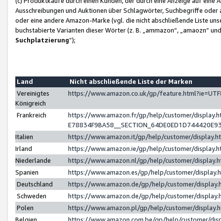
(c) Produktkäufe durch einen Kunden, der durch eine Anzeige auf eine 
Ausschreibungen und Auktionen über Schlagwörter, Suchbegriffe oder 
oder eine andere Amazon-Marke (vgl. die nicht abschließende Liste un
buchstabierte Varianten dieser Wörter (z. B. „ammazon“, „amaozn“ und „
Suchplatzierung
”);
Land
Nicht abschließende Liste der Marken
Vereinigtes
https://www.amazon.co.uk/gp/feature.html?ie=U
Königreich
Frankreich
https://www.amazon.fr/gp/help/customer/displa
E78834F9BA58__SECTION_64DE0ED1D744420E9
Italien
https://www.amazon.it/gp/help/customer/display
Irland
https://www.amazon.ie/gp/help/customer/displa
Niederlande
https://www.amazon.nl/gp/help/customer/display
Spanien
https://www.amazon.es/gp/help/customer/display
Deutschland
https://www.amazon.de/gp/help/customer/displa
Schweden
https://www.amazon.de/gp/help/customer/displa
Polen
https://www.amazon.pl/gp/help/customer/display
Belgien
https://www.amazon.com.be/gp/help/customer/d