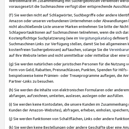
Werbeinhalte im Zusammenhang mit Suchergebnissen verwendet werden,
vorausgesetzt die Suchmaschine verfügt über entsprechende Ausschlu
(f) Sie werden nicht auf Schlagwörter, Suchbegriffe oder andere Ident
Amazon oder unseren verbundenen Unternehmen oder Abwandlungen bzw
nicht abschließende Liste unserer Marken entnehmen Sie bitte der Nich
Schlagwortauktionen auf Suchmaschinen teilnehmen, wenn die sich da
Kostenpflichtige Suchplatzierung (wie im
Vergütungskatalog
definiert
Suchmaschinen Links zur Verfügung stellen, damit Sie bei allgemeinen I
kostenfreien Suchergebnissen) auftauchen, solange Sie die
Vereinbaru
auf Ihre Website leiten und nicht unmittelbar oder mittelbar über eine
(g) Sie werden natürlichen oder juristischen Personen für die Nutzung 
Form von Geld, Rabatten, Preisnachlässen, Punkten, Spenden für Hilfs
beispielsweise keine Prämien- oder Treueprogramme auflegen, die Anrei
Partner-Links zu besuchen.
(h) Sie werden die Inhalte von elektronischen Formularen oder anderem M
abfangen, aufzeichnen, umleiten, auslesen, auslegen oder ausfüllen.
(i) Sie werden keine Kontodaten, die unsere Kunden im Zusammenhang 
Kunden der Amazon-Websites), abfragen, erheben, einholen, speichern,
(j) Sie werden Funktionen von Schaltflächen, Links oder andere Funkti
(k) Sie werden keine Bestellungen oder andere Geschäfte über eine Ama