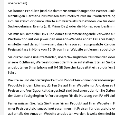
überwachen).
Sie können Produkte (und die damit zusammenhängenden Partner-Links)
hinzufügen. Partner-Links müssen auf Produkte (wie im Produktkatalog de
sich zusätzlich originäre Inhalte auf Ihrer Website befinden, die für 
Suchergebnisse, Events (z. B. Prime Day) oder die Homepages bestimmte
Sie müssen sämtliche Links und damit zusammenhängende Verweise auf z
Werbeaktion auf der jeweiligen Amazon-Website endet. Falls Sie beisp
einstellen und darauf hinweisen, dass Amazon auf ausgewählte Kleidun
Preisnachlass in Höhe von 15 % von Ihrer Website entfernen, sobald di
Sie dürfen keine unzutreffenden, überschwänglichen, täuschenden od
unsere Richtlinien, Werbeaktionen oder Preise aufstellen. Stellen Sie 
angebotenen Smartphone mit 64 GB Speicherkapazität ein, so dürfen S
führt.
Die Preise und die Verfügbarkeit von Produkten können Veränderungen 
Produkte ändern können, dürfen Sie auf Ihrer Website nur Angaben zu P
Preisen und Verfügbarkeit dargestellt sind bedienen oder (b) Sie Daten
der Lizenz festgelegten Anforderungen für die Nutzung von PA API einh
Ferner müssen Sie, falls Sie Preise für ein Produkt auf Ihrer Website in 
einer Preisvergleichsmaschine) zusammen mit Preisen für das gleiche o
außerhalb der Amazon-Website angeboten werden, jeweils den niedrigst