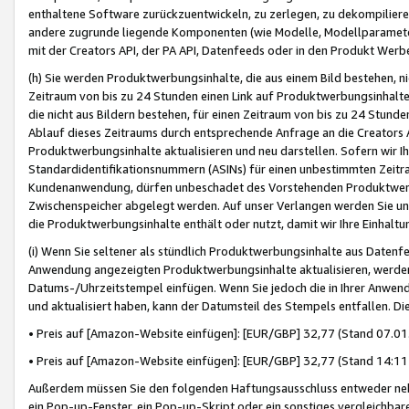
enthaltene Software zurückzuentwickeln, zu zerlegen, zu dekompilier
andere zugrunde liegende Komponenten (wie Modelle, Modellparameter
mit der Creators API, der PA API, Datenfeeds oder in den Produkt Werb
(h) Sie werden Produktwerbungsinhalte, die aus einem Bild bestehen, ni
Zeitraum von bis zu 24 Stunden einen Link auf Produktwerbungsinhalte
die nicht aus Bildern bestehen, für einen Zeitraum von bis zu 24 Stund
Ablauf dieses Zeitraums durch entsprechende Anfrage an die Creators 
Produktwerbungsinhalte aktualisieren und neu darstellen. Sofern wir Ih
Standardidentifikationsnummern (ASINs) für einen unbestimmten Zeitra
Kundenanwendung, dürfen unbeschadet des Vorstehenden Produktwerbu
Zwischenspeicher abgelegt werden. Auf unser Verlangen werden Sie un
die Produktwerbungsinhalte enthält oder nutzt, damit wir Ihre Einhalt
(i) Wenn Sie seltener als stündlich Produktwerbungsinhalte aus Datenfe
Anwendung angezeigten Produktwerbungsinhalte aktualisieren, werden 
Datums-/Uhrzeitstempel einfügen. Wenn Sie jedoch die in Ihrer Anwe
und aktualisiert haben, kann der Datumsteil des Stempels entfallen. Dies
• Preis auf [Amazon-Website einfügen]: [EUR/GBP] 32,77 (Stand 07.01.
• Preis auf [Amazon-Website einfügen]: [EUR/GBP] 32,77 (Stand 14:11 
Außerdem müssen Sie den folgenden Haftungsausschluss entweder neb
ein Pop-up-Fenster, ein Pop-up-Skript oder ein sonstiges vergleichba