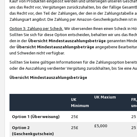
Kauf von Produkten eingelöst werden und unterliegen unseren Geschäf
uns das Recht vor, Vergütungen zurückzuhalten, bis der fällige Gesamt
das Recht vor, den Teil der Zahlungen, der den in der Zahlungstabelle 
Zahlungsart angibst. Die Zahlung per Amazon-Geschenkgutschein ist in
Option 3: Zahlung per Scheck.
Wir übersenden Ihnen einen Scheck in Höh
Sollten Sie sich für diese Option entscheiden, behalten wir uns das Rec
den in der
Übersicht Mindestauszahlungsbeträge
genannten Mindest
der
Übersicht Mindestauszahlungsbeträge
angegebene Bearbeitung
und Schweden nicht verfügbar.
Sollten Sie keine gültigen Informationen für die Zahlungsoption bereit
oder die Auszahlung verdienter Vergütung zurückhalten, bis Sie eine A
Übersicht Mindestauszahlungsbeträge
UK Maxium
UK
FR,
Minimum
un
Option 1 (Überweisung)
25£
25
£5,000
Option 2
25£
25
(Geschenkgutschein)