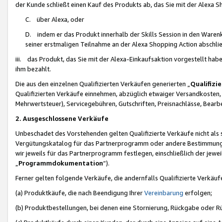
der Kunde schließt einen Kauf des Produkts ab, das Sie mit der Alexa 
C. über Alexa, oder
D. indem er das Produkt innerhalb der Skills Session in den Waren
seiner erstmaligen Teilnahme an der Alexa Shopping Action abschlie
iii. das Produkt, das Sie mit der Alexa-Einkaufsaktion vorgestellt ha
ihm bezahlt.
Die aus den einzelnen Qualifizierten Verkäufen generierten „
Qualifizi
Qualifizierten Verkäufe einnehmen, abzüglich etwaiger Versandkosten
Mehrwertsteuer), Servicegebühren, Gutschriften, Preisnachlässe, Bear
2. Ausgeschlossene Verkäufe
Unbeschadet des Vorstehenden gelten Qualifizierte Verkäufe nicht als
Vergütungskatalog für das Partnerprogramm oder andere Bestimmungen,
wir jeweils für das Partnerprogramm festlegen, einschließlich der jewe
„
Programmdokumentation
“).
Ferner gelten folgende Verkäufe, die andernfalls Qualifizierte Verkä
(a) Produktkäufe, die nach Beendigung Ihrer
Vereinbarung
erfolgen;
(b) Produktbestellungen, bei denen eine Stornierung, Rückgabe oder R