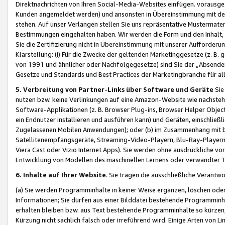
Direktnachrichten von Ihren Social-Media-Websites einfügen. vorausg
Kunden angemeldet werden) und ansonsten in Übereinstimmung mit der
stehen. Auf unser Verlangen stellen Sie uns repräsentative Mustermater
Bestimmungen eingehalten haben. Wir werden die Form und den Inhalt, di
Sie die Zertifizierung nicht in Übereinstimmung mit unserer Aufforderu
Klarstellung: (i) Für die Zwecke der geltenden Marketinggesetze (z. 
von 1991 und ähnlicher oder Nachfolgegesetze) sind Sie der „Absender“ j
Gesetze und Standards und Best Practices der Marketingbranche für 
5. Verbreitung von Partner-Links über Software und Geräte
Sie
nutzen bzw. keine Verlinkungen auf eine Amazon-Website wie nachsteh
Software-Applikationen (z. B. Browser Plug-ins, Browser Helper Objec
ein Endnutzer installieren und ausführen kann) und Geräten, einschlie
Zugelassenen Mobilen Anwendungen); oder (b) im Zusammenhang mit bzw.
Satellitenempfangsgeräte, Streaming-Video-Playern, Blu-Ray-Playern 
Viera Cast oder Vizio Internet Apps). Sie werden ohne ausdrückliche v
Entwicklung von Modellen des maschinellen Lernens oder verwandter 
6. Inhalte auf Ihrer Website
. Sie tragen die ausschließliche Verantwo
(a) Sie werden Programminhalte in keiner Weise ergänzen, löschen oder
Informationen; Sie dürfen aus einer Bilddatei bestehende Programminhal
erhalten bleiben bzw. aus Text bestehende Programminhalte so kürzen, 
Kürzung nicht sachlich falsch oder irreführend wird. Einige Arten von L