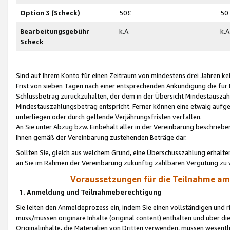
Option 3 (Scheck)
50£
50
Bearbeitungsgebühr
k.A.
k.A
Scheck
Sind auf Ihrem Konto für einen Zeitraum von mindestens drei Jahren kein
Frist von sieben Tagen nach einer entsprechenden Ankündigung die für
Schlussbetrag zurückzuhalten, der dem in der Übersicht Mindestausz
Mindestauszahlungsbetrag entspricht. Ferner können eine etwaig aufg
unterliegen oder durch geltende Verjährungsfristen verfallen.
An Sie unter Abzug bzw. Einbehalt aller in der Vereinbarung beschrieb
Ihnen gemäß der Vereinbarung zustehenden Beträge dar.
Sollten Sie, gleich aus welchem Grund, eine Überschusszahlung erhalte
an Sie im Rahmen der Vereinbarung zukünftig zahlbaren Vergütung zu 
Voraussetzungen für die Teilnahme a
1. Anmeldung und Teilnahmeberechtigung
Sie leiten den Anmeldeprozess ein, indem Sie einen vollständigen und 
muss/müssen originäre Inhalte (original content) enthalten und über d
Originalinhalte, die Materialien von Dritten verwenden, müssen wese