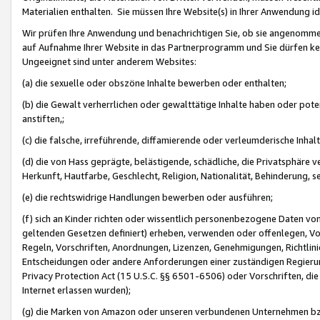
Materialien enthalten. Sie müssen Ihre Website(s) in Ihrer Anwendung ide
Wir prüfen Ihre Anwendung und benachrichtigen Sie, ob sie angenommen
auf Aufnahme Ihrer Website in das Partnerprogramm und Sie dürfen kei
Ungeeignet sind unter anderem Websites:
(a) die sexuelle oder obszöne Inhalte bewerben oder enthalten;
(b) die Gewalt verherrlichen oder gewalttätige Inhalte haben oder pot
anstiften,;
(c) die falsche, irreführende, diffamierende oder verleumderische Inha
(d) die von Hass geprägte, belästigende, schädliche, die Privatsphäre v
Herkunft, Hautfarbe, Geschlecht, Religion, Nationalität, Behinderung, 
(e) die rechtswidrige Handlungen bewerben oder ausführen;
(f) sich an Kinder richten oder wissentlich personenbezogene Daten vo
geltenden Gesetzen definiert) erheben, verwenden oder offenlegen, Vo
Regeln, Vorschriften, Anordnungen, Lizenzen, Genehmigungen, Richtlini
Entscheidungen oder andere Anforderungen einer zuständigen Regierung
Privacy Protection Act (15 U.S.C. §§ 6501-6506) oder Vorschriften, di
Internet erlassen wurden);
(g) die Marken von Amazon oder unseren verbundenen Unternehmen b