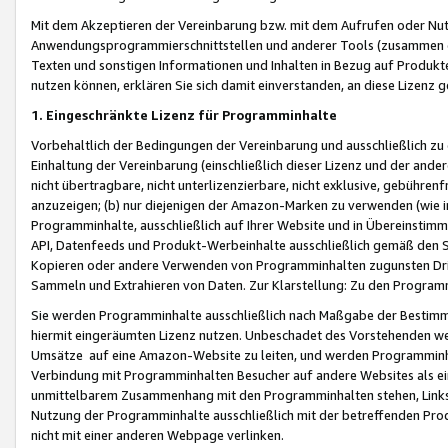
Mit dem Akzeptieren der Vereinbarung bzw. mit dem Aufrufen oder Nutz
Anwendungsprogrammierschnittstellen und anderer Tools (zusammen die
Texten und sonstigen Informationen und Inhalten in Bezug auf Produkte
nutzen können, erklären Sie sich damit einverstanden, an diese Lizenz 
1. Eingeschränkte Lizenz für Programminhalte
Vorbehaltlich der Bedingungen der Vereinbarung und ausschließlich z
Einhaltung der Vereinbarung (einschließlich dieser Lizenz und der ande
nicht übertragbare, nicht unterlizenzierbare, nicht exklusive, gebühren
anzuzeigen; (b) nur diejenigen der Amazon-Marken zu verwenden (wie in 
Programminhalte, ausschließlich auf Ihrer Website und in Übereinstimmu
API, Datenfeeds und Produkt-Werbeinhalte ausschließlich gemäß den Spe
Kopieren oder andere Verwenden von Programminhalten zugunsten Dri
Sammeln und Extrahieren von Daten. Zur Klarstellung: Zu den Program
Sie werden Programminhalte ausschließlich nach Maßgabe der Besti
hiermit eingeräumten Lizenz nutzen. Unbeschadet des Vorstehenden we
Umsätze auf eine Amazon-Website zu leiten, und werden Programminhal
Verbindung mit Programminhalten Besucher auf andere Websites als ein
unmittelbarem Zusammenhang mit den Programminhalten stehen, Links z
Nutzung der Programminhalte ausschließlich mit der betreffenden Pr
nicht mit einer anderen Webpage verlinken.