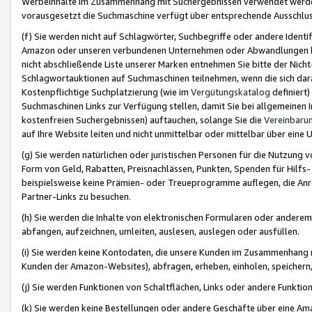
Werbeinhalte im Zusammenhang mit Suchergebnissen verwendet werden,
vorausgesetzt die Suchmaschine verfügt über entsprechende Ausschlu
(f) Sie werden nicht auf Schlagwörter, Suchbegriffe oder andere Ident
Amazon oder unseren verbundenen Unternehmen oder Abwandlungen bzw
nicht abschließende Liste unserer Marken entnehmen Sie bitte der Nich
Schlagwortauktionen auf Suchmaschinen teilnehmen, wenn die sich da
Kostenpflichtige Suchplatzierung (wie im
Vergütungskatalog
definiert
Suchmaschinen Links zur Verfügung stellen, damit Sie bei allgemeinen I
kostenfreien Suchergebnissen) auftauchen, solange Sie die
Vereinbaru
auf Ihre Website leiten und nicht unmittelbar oder mittelbar über eine
(g) Sie werden natürlichen oder juristischen Personen für die Nutzung 
Form von Geld, Rabatten, Preisnachlässen, Punkten, Spenden für Hilfs
beispielsweise keine Prämien- oder Treueprogramme auflegen, die Anrei
Partner-Links zu besuchen.
(h) Sie werden die Inhalte von elektronischen Formularen oder anderem M
abfangen, aufzeichnen, umleiten, auslesen, auslegen oder ausfüllen.
(i) Sie werden keine Kontodaten, die unsere Kunden im Zusammenhang 
Kunden der Amazon-Websites), abfragen, erheben, einholen, speichern,
(j) Sie werden Funktionen von Schaltflächen, Links oder andere Funkti
(k) Sie werden keine Bestellungen oder andere Geschäfte über eine Ama