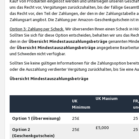
Kauf von Produkten eingelöst werden und unterliegen unseren Geschäf
uns das Recht vor, Vergütungen zurückzuhalten, bis der fällige Gesamt
das Recht vor, den Teil der Zahlungen, der den in der Zahlungstabelle 
Zahlungsart angibst. Die Zahlung per Amazon-Geschenkgutschein ist in
Option 3: Zahlung per Scheck.
Wir übersenden Ihnen einen Scheck in Höh
Sollten Sie sich für diese Option entscheiden, behalten wir uns das Rec
den in der
Übersicht Mindestauszahlungsbeträge
genannten Mindest
der
Übersicht Mindestauszahlungsbeträge
angegebene Bearbeitung
und Schweden nicht verfügbar.
Sollten Sie keine gültigen Informationen für die Zahlungsoption bereit
oder die Auszahlung verdienter Vergütung zurückhalten, bis Sie eine A
Übersicht Mindestauszahlungsbeträge
UK Maxium
UK
FR,
Minimum
un
Option 1 (Überweisung)
25£
25
£5,000
Option 2
25£
25
(Geschenkgutschein)