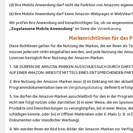
(d) Ihre Mobile Anwendung darf nicht die Funktion von Amazons eige
(e) Ihre Mobile Anwendung darf keine Amazon-Webpages in WebView 
Wir prüfen Ihre Anwendung und benachrichtigen Sie, ob sie angenomm
„
Zugelassene Mobile Anwendung
“ im Sinne der
Vereinbarung
.
Markenrichtlinien für das 
Diese Richtlinien gelten für die Nutzung der Marken, die wir Ihnen als 
müssen jederzeit strikt eingehalten werden, und jede Nutzung der Ama
Lizenzen bezüglich Ihrer Nutzung der Amazon-Marken.
1. SIE DÜRFEN DIE AMAZON-MARKEN AUSSCHLIESSLICH DURCH DARS
AUF EINER AMAZON-WEBSITE MITTELS EINES ENTSPRECHENDEN PART
2. Ihre Nutzung der Amazon-Marken muss (i) im Einklang mit der aktuells
Programmdokumentation (wie im
Vergütungskatalog
definiert) erfolg
3. Sie dürfen die Amazon-Marken ausschließlich für den in der Progr
nicht wie folgt nutzen oder darstellen: (i) in einer Weise, die ein Spo
Produkte und Dienstleistungen zu verunglimpfen, (iii) in einer Weise
schädigen könnte, oder (iv) in Offline-Materialien oder E-Mails (z. B.
Dokumenten oder mündlicher Werbung).
4. Wir werden Ihnen ein Bild bzw. Bilder der Amazon-Marken zur Verfüg