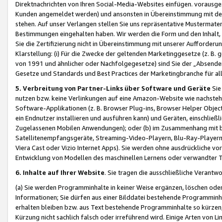
Direktnachrichten von Ihren Social-Media-Websites einfügen. vorausg
Kunden angemeldet werden) und ansonsten in Übereinstimmung mit der
stehen. Auf unser Verlangen stellen Sie uns repräsentative Mustermater
Bestimmungen eingehalten haben. Wir werden die Form und den Inhalt, di
Sie die Zertifizierung nicht in Übereinstimmung mit unserer Aufforderu
Klarstellung: (i) Für die Zwecke der geltenden Marketinggesetze (z. 
von 1991 und ähnlicher oder Nachfolgegesetze) sind Sie der „Absender“ j
Gesetze und Standards und Best Practices der Marketingbranche für 
5. Verbreitung von Partner-Links über Software und Geräte
Sie
nutzen bzw. keine Verlinkungen auf eine Amazon-Website wie nachsteh
Software-Applikationen (z. B. Browser Plug-ins, Browser Helper Objec
ein Endnutzer installieren und ausführen kann) und Geräten, einschlie
Zugelassenen Mobilen Anwendungen); oder (b) im Zusammenhang mit bzw.
Satellitenempfangsgeräte, Streaming-Video-Playern, Blu-Ray-Playern 
Viera Cast oder Vizio Internet Apps). Sie werden ohne ausdrückliche v
Entwicklung von Modellen des maschinellen Lernens oder verwandter 
6. Inhalte auf Ihrer Website
. Sie tragen die ausschließliche Verantwo
(a) Sie werden Programminhalte in keiner Weise ergänzen, löschen oder
Informationen; Sie dürfen aus einer Bilddatei bestehende Programminhal
erhalten bleiben bzw. aus Text bestehende Programminhalte so kürzen, 
Kürzung nicht sachlich falsch oder irreführend wird. Einige Arten von L