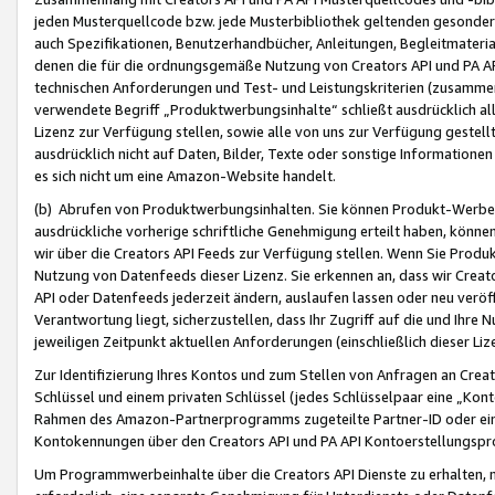
jeden Musterquellcode bzw. jede Musterbibliothek geltenden gesonder
auch Spezifikationen, Benutzerhandbücher, Anleitungen, Begleitmaterial
denen die für die ordnungsgemäße Nutzung von Creators API und PA A
technischen Anforderungen und Test- und Leistungskriterien (zusammen
verwendete Begriff „Produktwerbungsinhalte“ schließt ausdrücklich al
Lizenz zur Verfügung stellen, sowie alle von uns zur Verfügung gestel
ausdrücklich nicht auf Daten, Bilder, Texte oder sonstige Informatione
es sich nicht um eine Amazon-Website handelt.
(b) Abrufen von Produktwerbungsinhalten. Sie können Produkt-Werbein
ausdrückliche vorherige schriftliche Genehmigung erteilt haben, könn
wir über die Creators API Feeds zur Verfügung stellen. Wenn Sie Produk
Nutzung von Datenfeeds dieser Lizenz. Sie erkennen an, dass wir Creat
API oder Datenfeeds jederzeit ändern, auslaufen lassen oder neu veröffe
Verantwortung liegt, sicherzustellen, dass Ihr Zugriff auf die und Ihr
jeweiligen Zeitpunkt aktuellen Anforderungen (einschließlich dieser Liz
Zur Identifizierung Ihres Kontos und zum Stellen von Anfragen an Crea
Schlüssel und einem privaten Schlüssel (jedes Schlüsselpaar eine „Kon
Rahmen des Amazon-Partnerprogramms zugeteilte Partner-ID oder ein
Kontokennungen über den Creators API und PA API Kontoerstellungspro
Um Programmwerbeinhalte über die Creators API Dienste zu erhalten, m