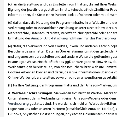
(c) für die Erstellung und das Einstellen von Inhalten, die auf Ihrer We
Eignung der jeweils dargestellten Inhalte (einschließlich sämtlicher 
Informationen, die Sie in einen Partner-Link aufnehmen oder mit diese
(d) dafür, dass die Nutzung der Programminhalte, Ihrer Website und des 
Verletzung oder missbräuchliche Ausübung unserer Rechte bzw. der Recht
Markenrechte, Datenschutzrechte, Veröffentlichungsrechte oder anderer
Einhaltung der
Amazon Anti-Fälschungsrichtlinien für das Partnerpro
(e) dafür, die Verwendung von Cookies, Pixeln und anderen Technologien
Besuchern gesammelten Daten in Übereinstimmung mit den geltenden Ge
und angemessen darzustellen und auf andere Weise die geltenden geset
in sonstiger Weise, einschließlich des ggf. anzuzeigenden Hinweises, d
Werbeanzeigen bereitstellen, von den Besuchern Ihrer Website unmitte
Cookies erkennen können und dafür, dass Sie Informationen über die v
Online-Werbung bereitstellen, soweit nach den anwendbaren gesetzlic
(f) für Ihre Nutzung, der Programminhalte und der Amazon-Marken, u
4. Werbeeinschränkungen.
Sie werden sich nicht an Werbe-, Market
Unternehmen oder in Verbindung mit einer Amazon-Website oder dem Pa
Vereinbarung
gestattet sind. Sie werden sich nicht an Werbeaktivitäten
Logos von uns oder unseren Partnern (einschließlich Amazon-Marken), 
E-Books, physischen Postsendungen, physischen Dokumenten oder in 