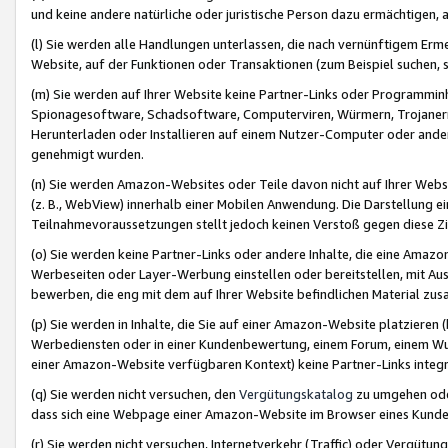
und keine andere natürliche oder juristische Person dazu ermächtigen, a
(l) Sie werden alle Handlungen unterlassen, die nach vernünftigem Erme
Website, auf der Funktionen oder Transaktionen (zum Beispiel suchen, s
(m) Sie werden auf Ihrer Website keine Partner-Links oder Programmin
Spionagesoftware, Schadsoftware, Computerviren, Würmern, Trojaner
Herunterladen oder Installieren auf einem Nutzer-Computer oder ande
genehmigt wurden.
(n) Sie werden Amazon-Websites oder Teile davon nicht auf Ihrer Websi
(z. B., WebView) innerhalb einer Mobilen Anwendung. Die Darstellung ein
Teilnahmevoraussetzungen stellt jedoch keinen Verstoß gegen diese Zif
(o) Sie werden keine Partner-Links oder andere Inhalte, die eine Am
Werbeseiten oder Layer-Werbung einstellen oder bereitstellen, mit Au
bewerben, die eng mit dem auf Ihrer Website befindlichen Material z
(p) Sie werden in Inhalte, die Sie auf einer Amazon-Website platzier
Werbediensten oder in einer Kundenbewertung, einem Forum, einem Wun
einer Amazon-Website verfügbaren Kontext) keine Partner-Links integr
(q) Sie werden nicht versuchen, den
Vergütungskatalog
zu umgehen oder
dass sich eine Webpage einer Amazon-Website im Browser eines Kunden 
(r) Sie werden nicht versuchen, Internetverkehr (Traffic) oder Vergü