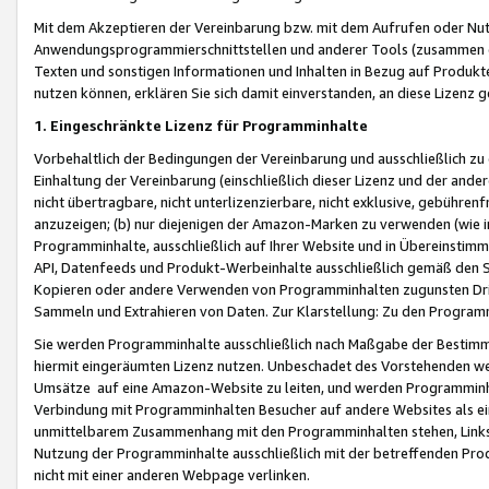
Mit dem Akzeptieren der Vereinbarung bzw. mit dem Aufrufen oder Nutz
Anwendungsprogrammierschnittstellen und anderer Tools (zusammen die
Texten und sonstigen Informationen und Inhalten in Bezug auf Produkte
nutzen können, erklären Sie sich damit einverstanden, an diese Lizenz 
1. Eingeschränkte Lizenz für Programminhalte
Vorbehaltlich der Bedingungen der Vereinbarung und ausschließlich z
Einhaltung der Vereinbarung (einschließlich dieser Lizenz und der ande
nicht übertragbare, nicht unterlizenzierbare, nicht exklusive, gebühren
anzuzeigen; (b) nur diejenigen der Amazon-Marken zu verwenden (wie in 
Programminhalte, ausschließlich auf Ihrer Website und in Übereinstimmu
API, Datenfeeds und Produkt-Werbeinhalte ausschließlich gemäß den Spe
Kopieren oder andere Verwenden von Programminhalten zugunsten Dri
Sammeln und Extrahieren von Daten. Zur Klarstellung: Zu den Program
Sie werden Programminhalte ausschließlich nach Maßgabe der Besti
hiermit eingeräumten Lizenz nutzen. Unbeschadet des Vorstehenden we
Umsätze auf eine Amazon-Website zu leiten, und werden Programminhal
Verbindung mit Programminhalten Besucher auf andere Websites als ein
unmittelbarem Zusammenhang mit den Programminhalten stehen, Links z
Nutzung der Programminhalte ausschließlich mit der betreffenden Pr
nicht mit einer anderen Webpage verlinken.