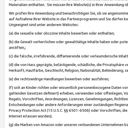
Materialien enthalten. Sie müssen Ihre Website(s) in Ihrer Anwendung ide
Wir prüfen Ihre Anwendung und benachrichtigen Sie, ob sie angenommen
auf Aufnahme Ihrer Website in das Partnerprogramm und Sie dürfen kei
Ungeeignet sind unter anderem Websites:
(a) die sexuelle oder obszöne Inhalte bewerben oder enthalten;
(b) die Gewalt verherrlichen oder gewalttätige Inhalte haben oder pot
anstiften,;
(c) die falsche, irreführende, diffamierende oder verleumderische Inha
(d) die von Hass geprägte, belästigende, schädliche, die Privatsphäre v
Herkunft, Hautfarbe, Geschlecht, Religion, Nationalität, Behinderung, 
(e) die rechtswidrige Handlungen bewerben oder ausführen;
(f) sich an Kinder richten oder wissentlich personenbezogene Daten vo
geltenden Gesetzen definiert) erheben, verwenden oder offenlegen, Vo
Regeln, Vorschriften, Anordnungen, Lizenzen, Genehmigungen, Richtlini
Entscheidungen oder andere Anforderungen einer zuständigen Regierung
Privacy Protection Act (15 U.S.C. §§ 6501-6506) oder Vorschriften, di
Internet erlassen wurden);
(g) die Marken von Amazon oder unseren verbundenen Unternehmen b