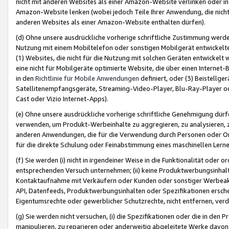
nicht mit anderen Websites als einer Amazon-Website verlinken oder i
Amazon-Website lenken (wobei jedoch Teile Ihrer Anwendung, die nich
anderen Websites als einer Amazon-Website enthalten dürfen).
(d) Ohne unsere ausdrückliche vorherige schriftliche Zustimmung werd
Nutzung mit einem Mobiltelefon oder sonstigen Mobilgerät entwickelt
(1) Websites, die nicht für die Nutzung mit solchen Geräten entwickelt
eine nicht für Mobilgeräte optimierte Website, die über einen Interne
in den
Richtlinie für Mobile Anwendungen
definiert, oder (3) Beistellge
Satellitenempfangsgeräte, Streaming-Video-Player, Blu-Ray-Player ode
Cast oder Vizio Internet-Apps).
(e) Ohne unsere ausdrückliche vorherige schriftliche Genehmigung dürfe
verwenden, um Produkt-Werbeinhalte zu aggregieren, zu analysieren, 
anderen Anwendungen, die für die Verwendung durch Personen oder Or
für die direkte Schulung oder Feinabstimmung eines maschinellen Lern
(f) Sie werden (i) nicht in irgendeiner Weise in die Funktionalität ode
entsprechenden Versuch unternehmen; (ii) keine Produktwerbungsinha
Kontaktaufnahme mit Verkäufern oder Kunden oder sonstiger Werbeaktiv
API, Datenfeeds, Produktwerbungsinhalten oder Spezifikationen erschei
Eigentumsrechte oder gewerblicher Schutzrechte, nicht entfernen, verd
(g) Sie werden nicht versuchen, (i) die Spezifikationen oder die in de
manipulieren, zu reparieren oder anderweitig abgeleitete Werke davon z