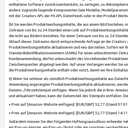
enthaltene Software zurückzuentwickeln, zu zerlegen, zu dekompilier
andere zugrunde liegende Komponenten (wie Modelle, Modellparameter
mit der Creators API, der PA API, Datenfeeds oder in den Produkt Werb
(h) Sie werden Produktwerbungsinhalte, die aus einem Bild bestehen, ni
Zeitraum von bis zu 24 Stunden einen Link auf Produktwerbungsinhalte
die nicht aus Bildern bestehen, für einen Zeitraum von bis zu 24 Stund
Ablauf dieses Zeitraums durch entsprechende Anfrage an die Creators 
Produktwerbungsinhalte aktualisieren und neu darstellen. Sofern wir Ih
Standardidentifikationsnummern (ASINs) für einen unbestimmten Zeitra
Kundenanwendung, dürfen unbeschadet des Vorstehenden Produktwerbu
Zwischenspeicher abgelegt werden. Auf unser Verlangen werden Sie un
die Produktwerbungsinhalte enthält oder nutzt, damit wir Ihre Einhalt
(i) Wenn Sie seltener als stündlich Produktwerbungsinhalte aus Datenfe
Anwendung angezeigten Produktwerbungsinhalte aktualisieren, werden 
Datums-/Uhrzeitstempel einfügen. Wenn Sie jedoch die in Ihrer Anwe
und aktualisiert haben, kann der Datumsteil des Stempels entfallen. Dies
• Preis auf [Amazon-Website einfügen]: [EUR/GBP] 32,77 (Stand 07.01.
• Preis auf [Amazon-Website einfügen]: [EUR/GBP] 32,77 (Stand 14:11 
Außerdem müssen Sie den folgenden Haftungsausschluss entweder neb
ein Pop-up-Fenster, ein Pop-up-Skript oder ein sonstiges vergleichba