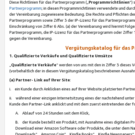
Diese Richtlinien für das Partnerprogramm („
Programmrichtlinien
“)
Partnerprogramm
; in diesen Programmrichtlinien verwendete und durch
der Vereinbarung zugewiesene Bedeutung. Die Rechte und Pflichten de
Partnerprogramm sowie Ziffer 3 der IP-Lizenz für das Partnerprogram
Einschränkung von Ziffer 6 Abs. (a) der Vereinbarung wird hiermit Fol
Partnerprogramm, die IP-Lizenz für das Partnerprogramm oder Ziffer 1
gegen die Vereinbarung.
Vergütungskatalog für das 
1. Qualifizierte Verkäufe und Qualifizierte Umsätze
„
Qualifizierte Verkäufe
“ werden von uns mit den in Ziffer 3 diese
(vorbehaltlich der in diesem Vergütungskatalog beschriebenen Ausnah
(a) Partner- Link auf Ihrer Site
:
i. ein Kunde durch Anklicken eines auf Ihrer Website platzierten Part
ii. während einer einzigen Internetsitzung eines der nachstehend unter (i)
Kunde den Partner-Link anklickt und mit dem zuerst eintretenden der f
A. Ablauf von 24 Stunden seit dem Klick,
B. der Kunde bestellt ein Produkt, mit Ausnahme eines digitalen P
Download einer Amazon Software oder Produkte, die unter dem N
Downloads“, „Amazon Coin“, „Kindle Books“, „Kindle Newspapers“, „