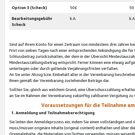
Option 3 (Scheck)
50£
50
Bearbeitungsgebühr
k.A.
k.A
Scheck
Sind auf Ihrem Konto für einen Zeitraum von mindestens drei Jahren kein
Frist von sieben Tagen nach einer entsprechenden Ankündigung die für
Schlussbetrag zurückzuhalten, der dem in der Übersicht Mindestausz
Mindestauszahlungsbetrag entspricht. Ferner können eine etwaig aufg
unterliegen oder durch geltende Verjährungsfristen verfallen.
An Sie unter Abzug bzw. Einbehalt aller in der Vereinbarung beschrieb
Ihnen gemäß der Vereinbarung zustehenden Beträge dar.
Sollten Sie, gleich aus welchem Grund, eine Überschusszahlung erhalte
an Sie im Rahmen der Vereinbarung zukünftig zahlbaren Vergütung zu 
Voraussetzungen für die Teilnahme a
1. Anmeldung und Teilnahmeberechtigung
Sie leiten den Anmeldeprozess ein, indem Sie einen vollständigen und 
muss/müssen originäre Inhalte (original content) enthalten und über d
Originalinhalte, die Materialien von Dritten verwenden, müssen wese