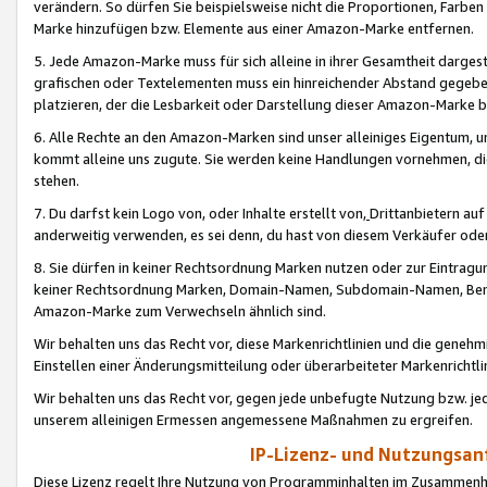
verändern. So dürfen Sie beispielsweise nicht die Proportionen, Farb
Marke hinzufügen bzw. Elemente aus einer Amazon-Marke entfernen.
5. Jede Amazon-Marke muss für sich alleine in ihrer Gesamtheit darge
grafischen oder Textelementen muss ein hinreichender Abstand gegebe
platzieren, der die Lesbarkeit oder Darstellung dieser Amazon-Marke b
6. Alle Rechte an den Amazon-Marken sind unser alleiniges Eigentum, 
kommt alleine uns zugute. Sie werden keine Handlungen vornehmen, 
stehen.
7. Du darfst kein Logo von, oder Inhalte erstellt von,
Drittanbietern au
anderweitig verwenden, es sei denn, du hast von diesem Verkäufer oder
8. Sie dürfen in keiner Rechtsordnung Marken nutzen oder zur Eintragu
keiner Rechtsordnung Marken, Domain-Namen, Subdomain-Namen, Benu
Amazon-Marke zum Verwechseln ähnlich sind.
Wir behalten uns das Recht vor, diese Markenrichtlinien und die gene
Einstellen einer Änderungsmitteilung oder überarbeiteter Markenricht
Wir behalten uns das Recht vor, gegen jede unbefugte Nutzung bzw. jede 
unserem alleinigen Ermessen angemessene Maßnahmen zu ergreifen.
IP-Lizenz- und Nutzungsan
Diese Lizenz regelt Ihre Nutzung von Programminhalten im Zusammen