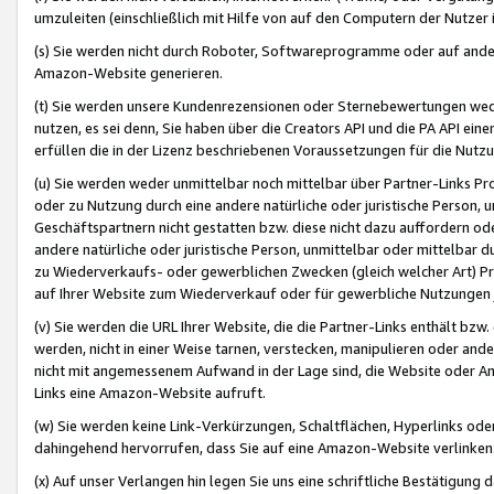
umzuleiten (einschließlich mit Hilfe von auf den Computern der Nutzer i
(s) Sie werden nicht durch Roboter, Softwareprogramme oder auf andere
Amazon-Website generieren.
(t) Sie werden unsere Kundenrezensionen oder Sternebewertungen wed
nutzen, es sei denn, Sie haben über die Creators API und die PA API e
erfüllen die in der Lizenz beschriebenen Voraussetzungen für die Nutzu
(u) Sie werden weder unmittelbar noch mittelbar über Partner-Links P
oder zu Nutzung durch eine andere natürliche oder juristische Person,
Geschäftspartnern nicht gestatten bzw. diese nicht dazu auffordern od
andere natürliche oder juristische Person, unmittelbar oder mittelbar
zu Wiederverkaufs- oder gewerblichen Zwecken (gleich welcher Art) 
auf Ihrer Website zum Wiederverkauf oder für gewerbliche Nutzungen 
(v) Sie werden die URL Ihrer Website, die die Partner-Links enthält b
werden, nicht in einer Weise tarnen, verstecken, manipulieren oder and
nicht mit angemessenem Aufwand in der Lage sind, die Website oder A
Links eine Amazon-Website aufruft.
(w) Sie werden keine Link-Verkürzungen, Schaltflächen, Hyperlinks ode
dahingehend hervorrufen, dass Sie auf eine Amazon-Website verlinken
(x) Auf unser Verlangen hin legen Sie uns eine schriftliche Bestätigung