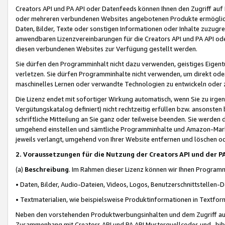
Creators API und PA API oder Datenfeeds können Ihnen den Zugriff auf D
oder mehreren verbundenen Websites angebotenen Produkte ermögliche
Daten, Bilder, Texte oder sonstigen Informationen oder Inhalte zuzugre
anwendbaren Lizenzvereinbarungen für die Creators API und PA API od
diesen verbundenen Websites zur Verfügung gestellt werden.
Sie dürfen den Programminhalt nicht dazu verwenden, geistiges Eigent
verletzen. Sie dürfen Programminhalte nicht verwenden, um direkt ode
maschinelles Lernen oder verwandte Technologien zu entwickeln oder zu
Die Lizenz endet mit sofortiger Wirkung automatisch, wenn Sie zu irg
Vergütungskatalog definiert) nicht rechtzeitig erfüllen bzw. ansonsten
schriftliche Mitteilung an Sie ganz oder teilweise beenden. Sie werden
umgehend einstellen und sämtliche Programminhalte und Amazon-Marke
jeweils verlangt, umgehend von Ihrer Website entfernen und löschen od
2. Voraussetzungen für die Nutzung der Creators API und der P
(a)
Beschreibung
. Im Rahmen dieser Lizenz können wir Ihnen Programmi
• Daten, Bilder, Audio-Dateien, Videos, Logos, Benutzerschnittstellen-
• Textmaterialien, wie beispielsweise Produktinformationen in Textfor
Neben den vorstehenden Produktwerbungsinhalten und dem Zugriff auf 
Zusammenhang mit Creators API und PA API Musterquellcodes und -bibli