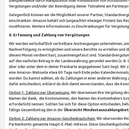
(beispielsweise durch Manipulation oder Kombination von Attributions-
Vergütungen und/oder der Beendigung deiner Teilnahme am Partnerp
Gelegentlich können wir die Möglichkeit unserer Partner, Standardv
einschränken. Amazon behält sich (ungeachtet etwaiger Fristen) das Re
modifizieren. Weitere Informationen zu Einschränkungen für Vergütung
6. Erfassung und Zahlung von Vergütungen
Wir werden wirtschaftlich vertretbare Anstrengungen unternehmen, um 
Nachverfolgung zu ermöglichen und unsere Berichte zu erstellen und di
diesem Monat verdient hast, zusammengefasst sind. Standardvergütung
auf den nächsten Betrag in der Landeswährung gerundet werden (z. B. C
über oder unter dem in deiner Preiskarte angegebenen Satz liegt. Wir
eine Amazon-Webseite etwa 60 Tage nach Ende jedes Kalendermonats, i
wurden. Du kannst wählen, ob du Zahlungen in einer anderen Währung
dafür entscheidest, erklärst du dich damit einverstanden, dass die K
Option 1: Zahlung per Überweisung.
Wir überweisen Ihre Vergütung dir
Namen der Bank, die Kontonummer, den Namen des Kontoinhabers bzw. a
erforderlich) nennen. Sollten Sie sich für diese Option entscheiden, be
fällige Gesamtbetrag den in der
Übersicht Mindestauszahlungsbet
Option 2: Zahlung per Amazon-Geschenkgutschein.
Wir übersenden Ihne
Partnerkonto genannte Haupt-E-Mail-Adresse. Diese Geschenkgutschei