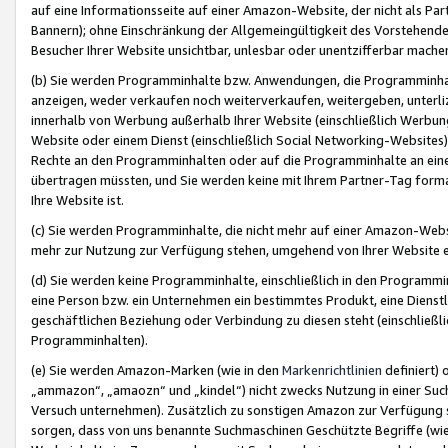
auf eine Informationsseite auf einer Amazon-Website, der nicht als Part
Bannern); ohne Einschränkung der Allgemeingültigkeit des Vorstehende
Besucher Ihrer Website unsichtbar, unlesbar oder unentzifferbar mache
(b) Sie werden Programminhalte bzw. Anwendungen, die Programminhalt
anzeigen, weder verkaufen noch weiterverkaufen, weitergeben, unterli
innerhalb von Werbung außerhalb Ihrer Website (einschließlich Werbun
Website oder einem Dienst (einschließlich Social Networking-Website
Rechte an den Programminhalten oder auf die Programminhalte an eine a
übertragen müssten, und Sie werden keine mit Ihrem Partner-Tag formati
Ihre Website ist.
(c) Sie werden Programminhalte, die nicht mehr auf einer Amazon-Websit
mehr zur Nutzung zur Verfügung stehen, umgehend von Ihrer Website e
(d) Sie werden keine Programminhalte, einschließlich in den Programmin
eine Person bzw. ein Unternehmen ein bestimmtes Produkt, eine Dienstle
geschäftlichen Beziehung oder Verbindung zu diesen steht (einschließli
Programminhalten).
(e) Sie werden Amazon-Marken (wie in den
Markenrichtlinien
definiert) 
„ammazon“, „amaozn“ und „kindel“) nicht zwecks Nutzung in einer Suc
Versuch unternehmen). Zusätzlich zu sonstigen Amazon zur Verfügung 
sorgen, dass von uns benannte Suchmaschinen Geschützte Begriffe (wie 