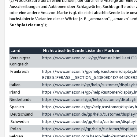
(c) Produktkäufe durch einen Kunden, der durch eine Anzeige auf eine 
Ausschreibungen und Auktionen über Schlagwörter, Suchbegriffe oder 
oder eine andere Amazon-Marke (vgl. die nicht abschließende Liste un
buchstabierte Varianten dieser Wörter (z. B. „ammazon“, „amaozn“ und „
Suchplatzierung
”);
Land
Nicht abschließende Liste der Marken
Vereinigtes
https://www.amazon.co.uk/gp/feature.html?ie=U
Königreich
Frankreich
https://www.amazon.fr/gp/help/customer/displa
E78834F9BA58__SECTION_64DE0ED1D744420E9
Italien
https://www.amazon.it/gp/help/customer/display
Irland
https://www.amazon.ie/gp/help/customer/displa
Niederlande
https://www.amazon.nl/gp/help/customer/display
Spanien
https://www.amazon.es/gp/help/customer/display
Deutschland
https://www.amazon.de/gp/help/customer/displa
Schweden
https://www.amazon.de/gp/help/customer/displa
Polen
https://www.amazon.pl/gp/help/customer/display
Belgien
https://www.amazon.com.be/gp/help/customer/d