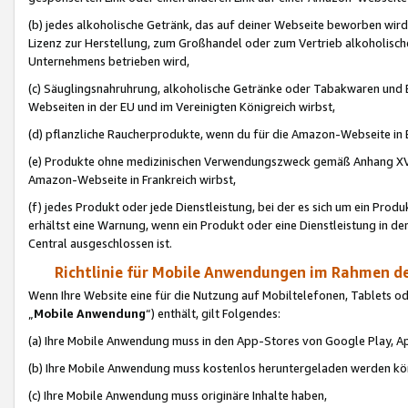
(b) jedes alkoholische Getränk, das auf deiner Webseite beworben wird
Lizenz zur Herstellung, zum Großhandel oder zum Vertrieb alkoholisch
Unternehmens betrieben wird,
(c) Säuglingsnahruhrung, alkoholische Getränke oder Tabakwaren und E
Webseiten in der EU und im Vereinigten Königreich wirbst,
(d) pflanzliche Raucherprodukte, wenn du für die Amazon-Webseite in B
(e) Produkte ohne medizinischen Verwendungszweck gemäß Anhang XVI 
Amazon-Webseite in Frankreich wirbst,
(f) jedes Produkt oder jede Dienstleistung, bei der es sich um ein Prod
erhältst eine Warnung, wenn ein Produkt oder eine Dienstleistung in de
Central ausgeschlossen ist.
Richtlinie für Mobile Anwendungen im Rahmen de
Wenn Ihre Website eine für die Nutzung auf Mobiltelefonen, Tablets 
„
Mobile Anwendung
“) enthält, gilt Folgendes:
(a) Ihre Mobile Anwendung muss in den App-Stores von Google Play, A
(b) Ihre Mobile Anwendung muss kostenlos heruntergeladen werden könn
(c) Ihre Mobile Anwendung muss originäre Inhalte haben,