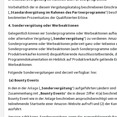
Vorbehaltlich der in diesem Vergütungskatalog beschriebenen Einschr
(„
Standardvergütung im Rahmen des Partnerprogramms
“) besc
bestimmten Prozentsatzes der Qualifizierten Erlöse.
4. Sondervergütung oder Werbeaktionen
Gelegentlich können wir Sonderprogramme oder Werbeaktionen auflegen,
oder alternative Vergütung („
Sondervergütung
”) zu verdienen. Amazo
Sonderprogramme oder Werbeaktionen jederzeit ganz oder teilweise einz
Sonderprogramme oder Werbeaktionen (auch Sonderprogramme oder We
Produktverkäufen kommt) disqualifizierende Ausschlusstatbestände, di
Programmdokumentation im Hinblick auf Produktverkäufe geltende E
Werbeaktionen.
Folgende Sondervergütungen sind derzeit verfügbar:
hier
.
(a) Bounty Events
In den in der
Anlage
(„
Sondervergütung
“) aufgeführten Ländern sind
Zusammenhang mit „
Bounty Events
“ die in dieser Ziffer 4 (a) besch
Bounty Event wie in der Anlage beschrieben anspruchsberechtigt sein mu
teilnehmende Startseite einer Amazon-Website aufruft und (2) der Kun
ausführt.
Amazon zahlt keine Sondervergütung, wenn das zugrundeliegende Boun