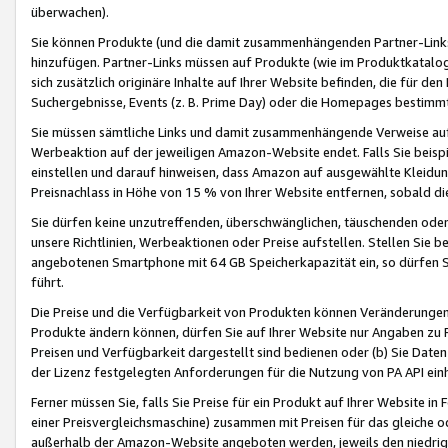
überwachen).
Sie können Produkte (und die damit zusammenhängenden Partner-Links)
hinzufügen. Partner-Links müssen auf Produkte (wie im Produktkatalog de
sich zusätzlich originäre Inhalte auf Ihrer Website befinden, die für 
Suchergebnisse, Events (z. B. Prime Day) oder die Homepages bestimmte
Sie müssen sämtliche Links und damit zusammenhängende Verweise auf z
Werbeaktion auf der jeweiligen Amazon-Website endet. Falls Sie beisp
einstellen und darauf hinweisen, dass Amazon auf ausgewählte Kleidun
Preisnachlass in Höhe von 15 % von Ihrer Website entfernen, sobald di
Sie dürfen keine unzutreffenden, überschwänglichen, täuschenden od
unsere Richtlinien, Werbeaktionen oder Preise aufstellen. Stellen Sie 
angebotenen Smartphone mit 64 GB Speicherkapazität ein, so dürfen S
führt.
Die Preise und die Verfügbarkeit von Produkten können Veränderungen 
Produkte ändern können, dürfen Sie auf Ihrer Website nur Angaben zu P
Preisen und Verfügbarkeit dargestellt sind bedienen oder (b) Sie Daten
der Lizenz festgelegten Anforderungen für die Nutzung von PA API einh
Ferner müssen Sie, falls Sie Preise für ein Produkt auf Ihrer Website in 
einer Preisvergleichsmaschine) zusammen mit Preisen für das gleiche o
außerhalb der Amazon-Website angeboten werden, jeweils den niedrigst