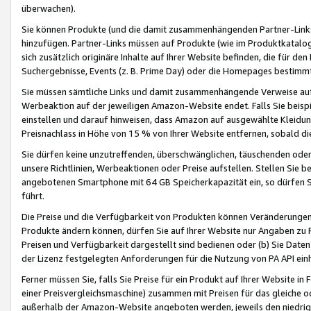
überwachen).
Sie können Produkte (und die damit zusammenhängenden Partner-Links)
hinzufügen. Partner-Links müssen auf Produkte (wie im Produktkatalog de
sich zusätzlich originäre Inhalte auf Ihrer Website befinden, die für 
Suchergebnisse, Events (z. B. Prime Day) oder die Homepages bestimmte
Sie müssen sämtliche Links und damit zusammenhängende Verweise auf z
Werbeaktion auf der jeweiligen Amazon-Website endet. Falls Sie beisp
einstellen und darauf hinweisen, dass Amazon auf ausgewählte Kleidun
Preisnachlass in Höhe von 15 % von Ihrer Website entfernen, sobald di
Sie dürfen keine unzutreffenden, überschwänglichen, täuschenden od
unsere Richtlinien, Werbeaktionen oder Preise aufstellen. Stellen Sie 
angebotenen Smartphone mit 64 GB Speicherkapazität ein, so dürfen S
führt.
Die Preise und die Verfügbarkeit von Produkten können Veränderungen 
Produkte ändern können, dürfen Sie auf Ihrer Website nur Angaben zu P
Preisen und Verfügbarkeit dargestellt sind bedienen oder (b) Sie Daten
der Lizenz festgelegten Anforderungen für die Nutzung von PA API einh
Ferner müssen Sie, falls Sie Preise für ein Produkt auf Ihrer Website in 
einer Preisvergleichsmaschine) zusammen mit Preisen für das gleiche o
außerhalb der Amazon-Website angeboten werden, jeweils den niedrigst