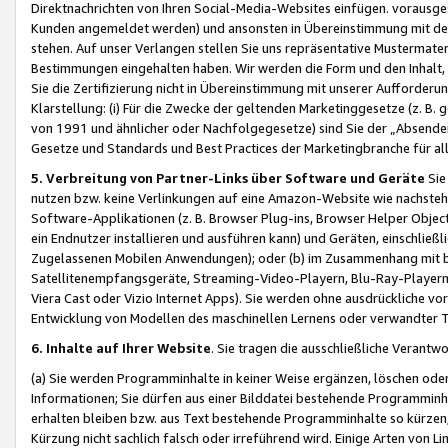
Direktnachrichten von Ihren Social-Media-Websites einfügen. vorausg
Kunden angemeldet werden) und ansonsten in Übereinstimmung mit der
stehen. Auf unser Verlangen stellen Sie uns repräsentative Mustermater
Bestimmungen eingehalten haben. Wir werden die Form und den Inhalt, di
Sie die Zertifizierung nicht in Übereinstimmung mit unserer Aufforderu
Klarstellung: (i) Für die Zwecke der geltenden Marketinggesetze (z. 
von 1991 und ähnlicher oder Nachfolgegesetze) sind Sie der „Absender“ j
Gesetze und Standards und Best Practices der Marketingbranche für 
5. Verbreitung von Partner-Links über Software und Geräte
Sie
nutzen bzw. keine Verlinkungen auf eine Amazon-Website wie nachsteh
Software-Applikationen (z. B. Browser Plug-ins, Browser Helper Objec
ein Endnutzer installieren und ausführen kann) und Geräten, einschlie
Zugelassenen Mobilen Anwendungen); oder (b) im Zusammenhang mit bzw.
Satellitenempfangsgeräte, Streaming-Video-Playern, Blu-Ray-Playern 
Viera Cast oder Vizio Internet Apps). Sie werden ohne ausdrückliche v
Entwicklung von Modellen des maschinellen Lernens oder verwandter 
6. Inhalte auf Ihrer Website
. Sie tragen die ausschließliche Verantwo
(a) Sie werden Programminhalte in keiner Weise ergänzen, löschen oder
Informationen; Sie dürfen aus einer Bilddatei bestehende Programminhal
erhalten bleiben bzw. aus Text bestehende Programminhalte so kürzen, 
Kürzung nicht sachlich falsch oder irreführend wird. Einige Arten von L