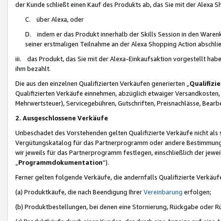
der Kunde schließt einen Kauf des Produkts ab, das Sie mit der Alexa 
C. über Alexa, oder
D. indem er das Produkt innerhalb der Skills Session in den Waren
seiner erstmaligen Teilnahme an der Alexa Shopping Action abschlie
iii. das Produkt, das Sie mit der Alexa-Einkaufsaktion vorgestellt ha
ihm bezahlt.
Die aus den einzelnen Qualifizierten Verkäufen generierten „
Qualifizi
Qualifizierten Verkäufe einnehmen, abzüglich etwaiger Versandkosten
Mehrwertsteuer), Servicegebühren, Gutschriften, Preisnachlässe, Bear
2. Ausgeschlossene Verkäufe
Unbeschadet des Vorstehenden gelten Qualifizierte Verkäufe nicht als
Vergütungskatalog für das Partnerprogramm oder andere Bestimmungen,
wir jeweils für das Partnerprogramm festlegen, einschließlich der jewe
„
Programmdokumentation
“).
Ferner gelten folgende Verkäufe, die andernfalls Qualifizierte Verkä
(a) Produktkäufe, die nach Beendigung Ihrer
Vereinbarung
erfolgen;
(b) Produktbestellungen, bei denen eine Stornierung, Rückgabe oder R