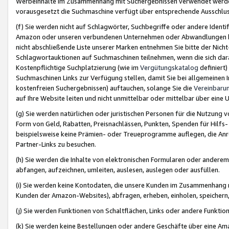
Werbeinhalte im Zusammenhang mit Suchergebnissen verwendet werden,
vorausgesetzt die Suchmaschine verfügt über entsprechende Ausschlu
(f) Sie werden nicht auf Schlagwörter, Suchbegriffe oder andere Ident
Amazon oder unseren verbundenen Unternehmen oder Abwandlungen bzw
nicht abschließende Liste unserer Marken entnehmen Sie bitte der Nich
Schlagwortauktionen auf Suchmaschinen teilnehmen, wenn die sich da
Kostenpflichtige Suchplatzierung (wie im
Vergütungskatalog
definiert
Suchmaschinen Links zur Verfügung stellen, damit Sie bei allgemeinen I
kostenfreien Suchergebnissen) auftauchen, solange Sie die
Vereinbaru
auf Ihre Website leiten und nicht unmittelbar oder mittelbar über eine
(g) Sie werden natürlichen oder juristischen Personen für die Nutzung 
Form von Geld, Rabatten, Preisnachlässen, Punkten, Spenden für Hilfs
beispielsweise keine Prämien- oder Treueprogramme auflegen, die Anrei
Partner-Links zu besuchen.
(h) Sie werden die Inhalte von elektronischen Formularen oder anderem M
abfangen, aufzeichnen, umleiten, auslesen, auslegen oder ausfüllen.
(i) Sie werden keine Kontodaten, die unsere Kunden im Zusammenhang 
Kunden der Amazon-Websites), abfragen, erheben, einholen, speichern,
(j) Sie werden Funktionen von Schaltflächen, Links oder andere Funkti
(k) Sie werden keine Bestellungen oder andere Geschäfte über eine Ama