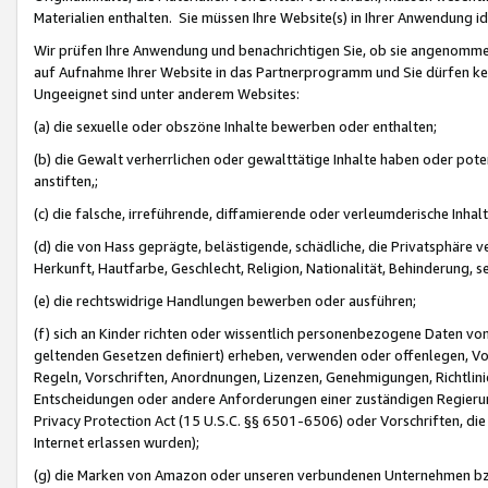
Materialien enthalten. Sie müssen Ihre Website(s) in Ihrer Anwendung ide
Wir prüfen Ihre Anwendung und benachrichtigen Sie, ob sie angenommen
auf Aufnahme Ihrer Website in das Partnerprogramm und Sie dürfen kei
Ungeeignet sind unter anderem Websites:
(a) die sexuelle oder obszöne Inhalte bewerben oder enthalten;
(b) die Gewalt verherrlichen oder gewalttätige Inhalte haben oder pot
anstiften,;
(c) die falsche, irreführende, diffamierende oder verleumderische Inha
(d) die von Hass geprägte, belästigende, schädliche, die Privatsphäre v
Herkunft, Hautfarbe, Geschlecht, Religion, Nationalität, Behinderung, 
(e) die rechtswidrige Handlungen bewerben oder ausführen;
(f) sich an Kinder richten oder wissentlich personenbezogene Daten vo
geltenden Gesetzen definiert) erheben, verwenden oder offenlegen, Vo
Regeln, Vorschriften, Anordnungen, Lizenzen, Genehmigungen, Richtlini
Entscheidungen oder andere Anforderungen einer zuständigen Regierung
Privacy Protection Act (15 U.S.C. §§ 6501-6506) oder Vorschriften, di
Internet erlassen wurden);
(g) die Marken von Amazon oder unseren verbundenen Unternehmen b