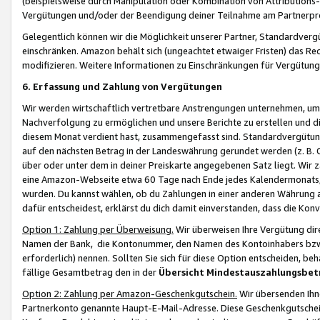
(beispielsweise durch Manipulation oder Kombination von Attributions-
Vergütungen und/oder der Beendigung deiner Teilnahme am Partnerp
Gelegentlich können wir die Möglichkeit unserer Partner, Standardv
einschränken. Amazon behält sich (ungeachtet etwaiger Fristen) das Re
modifizieren. Weitere Informationen zu Einschränkungen für Vergütung
6. Erfassung und Zahlung von Vergütungen
Wir werden wirtschaftlich vertretbare Anstrengungen unternehmen, um 
Nachverfolgung zu ermöglichen und unsere Berichte zu erstellen und di
diesem Monat verdient hast, zusammengefasst sind. Standardvergütung
auf den nächsten Betrag in der Landeswährung gerundet werden (z. B. C
über oder unter dem in deiner Preiskarte angegebenen Satz liegt. Wir
eine Amazon-Webseite etwa 60 Tage nach Ende jedes Kalendermonats, i
wurden. Du kannst wählen, ob du Zahlungen in einer anderen Währung
dafür entscheidest, erklärst du dich damit einverstanden, dass die K
Option 1: Zahlung per Überweisung.
Wir überweisen Ihre Vergütung dir
Namen der Bank, die Kontonummer, den Namen des Kontoinhabers bzw. a
erforderlich) nennen. Sollten Sie sich für diese Option entscheiden, be
fällige Gesamtbetrag den in der
Übersicht Mindestauszahlungsbet
Option 2: Zahlung per Amazon-Geschenkgutschein.
Wir übersenden Ihne
Partnerkonto genannte Haupt-E-Mail-Adresse. Diese Geschenkgutschei