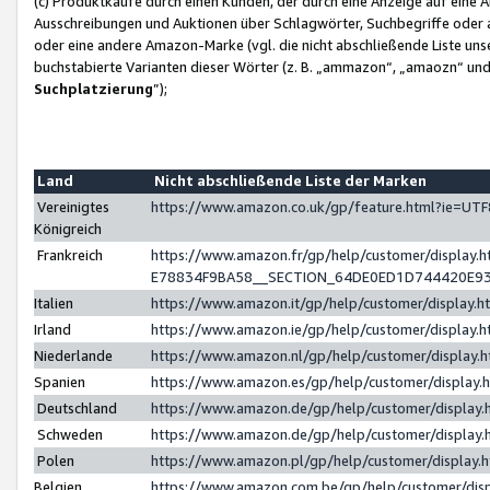
(c) Produktkäufe durch einen Kunden, der durch eine Anzeige auf eine 
Ausschreibungen und Auktionen über Schlagwörter, Suchbegriffe oder 
oder eine andere Amazon-Marke (vgl. die nicht abschließende Liste un
buchstabierte Varianten dieser Wörter (z. B. „ammazon“, „amaozn“ und „
Suchplatzierung
”);
Land
Nicht abschließende Liste der Marken
Vereinigtes
https://www.amazon.co.uk/gp/feature.html?ie=U
Königreich
Frankreich
https://www.amazon.fr/gp/help/customer/displa
E78834F9BA58__SECTION_64DE0ED1D744420E9
Italien
https://www.amazon.it/gp/help/customer/display
Irland
https://www.amazon.ie/gp/help/customer/displa
Niederlande
https://www.amazon.nl/gp/help/customer/display
Spanien
https://www.amazon.es/gp/help/customer/display
Deutschland
https://www.amazon.de/gp/help/customer/displa
Schweden
https://www.amazon.de/gp/help/customer/displa
Polen
https://www.amazon.pl/gp/help/customer/display
Belgien
https://www.amazon.com.be/gp/help/customer/d