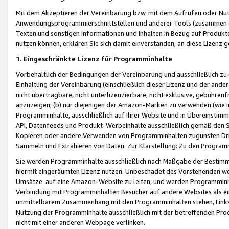
Mit dem Akzeptieren der Vereinbarung bzw. mit dem Aufrufen oder Nutz
Anwendungsprogrammierschnittstellen und anderer Tools (zusammen die
Texten und sonstigen Informationen und Inhalten in Bezug auf Produkte
nutzen können, erklären Sie sich damit einverstanden, an diese Lizenz 
1. Eingeschränkte Lizenz für Programminhalte
Vorbehaltlich der Bedingungen der Vereinbarung und ausschließlich z
Einhaltung der Vereinbarung (einschließlich dieser Lizenz und der ande
nicht übertragbare, nicht unterlizenzierbare, nicht exklusive, gebühren
anzuzeigen; (b) nur diejenigen der Amazon-Marken zu verwenden (wie in 
Programminhalte, ausschließlich auf Ihrer Website und in Übereinstimmu
API, Datenfeeds und Produkt-Werbeinhalte ausschließlich gemäß den Spe
Kopieren oder andere Verwenden von Programminhalten zugunsten Dri
Sammeln und Extrahieren von Daten. Zur Klarstellung: Zu den Program
Sie werden Programminhalte ausschließlich nach Maßgabe der Besti
hiermit eingeräumten Lizenz nutzen. Unbeschadet des Vorstehenden we
Umsätze auf eine Amazon-Website zu leiten, und werden Programminhal
Verbindung mit Programminhalten Besucher auf andere Websites als ein
unmittelbarem Zusammenhang mit den Programminhalten stehen, Links z
Nutzung der Programminhalte ausschließlich mit der betreffenden Pr
nicht mit einer anderen Webpage verlinken.