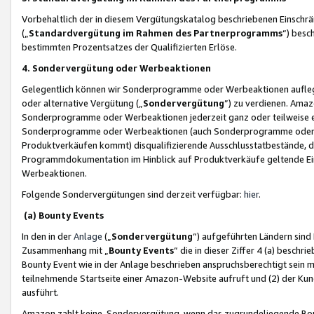
Vorbehaltlich der in diesem Vergütungskatalog beschriebenen Einschr
(„
Standardvergütung im Rahmen des Partnerprogramms
“) besc
bestimmten Prozentsatzes der Qualifizierten Erlöse.
4. Sondervergütung oder Werbeaktionen
Gelegentlich können wir Sonderprogramme oder Werbeaktionen auflegen,
oder alternative Vergütung („
Sondervergütung
”) zu verdienen. Amazo
Sonderprogramme oder Werbeaktionen jederzeit ganz oder teilweise einz
Sonderprogramme oder Werbeaktionen (auch Sonderprogramme oder We
Produktverkäufen kommt) disqualifizierende Ausschlusstatbestände, di
Programmdokumentation im Hinblick auf Produktverkäufe geltende E
Werbeaktionen.
Folgende Sondervergütungen sind derzeit verfügbar:
hier
.
(a) Bounty Events
In den in der
Anlage
(„
Sondervergütung
“) aufgeführten Ländern sind
Zusammenhang mit „
Bounty Events
“ die in dieser Ziffer 4 (a) besch
Bounty Event wie in der Anlage beschrieben anspruchsberechtigt sein mu
teilnehmende Startseite einer Amazon-Website aufruft und (2) der Kun
ausführt.
Amazon zahlt keine Sondervergütung, wenn das zugrundeliegende Boun