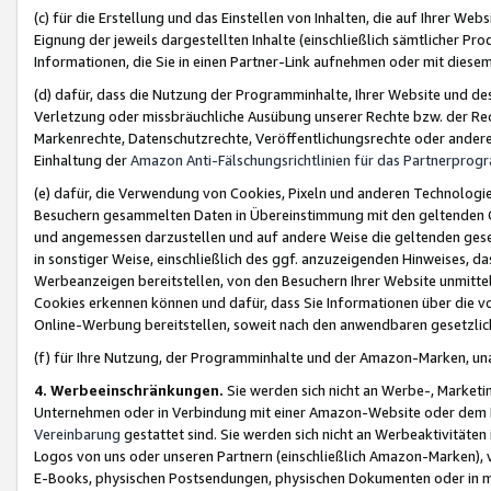
(c) für die Erstellung und das Einstellen von Inhalten, die auf Ihrer We
Eignung der jeweils dargestellten Inhalte (einschließlich sämtlicher 
Informationen, die Sie in einen Partner-Link aufnehmen oder mit diese
(d) dafür, dass die Nutzung der Programminhalte, Ihrer Website und des 
Verletzung oder missbräuchliche Ausübung unserer Rechte bzw. der Recht
Markenrechte, Datenschutzrechte, Veröffentlichungsrechte oder anderer
Einhaltung der
Amazon Anti-Fälschungsrichtlinien für das Partnerpro
(e) dafür, die Verwendung von Cookies, Pixeln und anderen Technologien
Besuchern gesammelten Daten in Übereinstimmung mit den geltenden Ge
und angemessen darzustellen und auf andere Weise die geltenden geset
in sonstiger Weise, einschließlich des ggf. anzuzeigenden Hinweises, d
Werbeanzeigen bereitstellen, von den Besuchern Ihrer Website unmitte
Cookies erkennen können und dafür, dass Sie Informationen über die v
Online-Werbung bereitstellen, soweit nach den anwendbaren gesetzlic
(f) für Ihre Nutzung, der Programminhalte und der Amazon-Marken, u
4. Werbeeinschränkungen.
Sie werden sich nicht an Werbe-, Market
Unternehmen oder in Verbindung mit einer Amazon-Website oder dem Pa
Vereinbarung
gestattet sind. Sie werden sich nicht an Werbeaktivitäten
Logos von uns oder unseren Partnern (einschließlich Amazon-Marken), 
E-Books, physischen Postsendungen, physischen Dokumenten oder in 