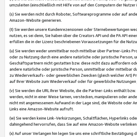
umzuleiten (einschließlich mit Hilfe von auf den Computern der Nutzer i
(s) Sie werden nicht durch Roboter, Softwareprogramme oder auf andere
Amazon-Website generieren.
(t) Sie werden unsere Kundenrezensionen oder Sternebewertungen wed
nutzen, es sei denn, Sie haben über die Creators API und die PA API e
erfüllen die in der Lizenz beschriebenen Voraussetzungen für die Nutzu
(u) Sie werden weder unmittelbar noch mittelbar über Partner-Links P
oder zu Nutzung durch eine andere natürliche oder juristische Person,
Geschäftspartnern nicht gestatten bzw. diese nicht dazu auffordern od
andere natürliche oder juristische Person, unmittelbar oder mittelbar
zu Wiederverkaufs- oder gewerblichen Zwecken (gleich welcher Art) 
auf Ihrer Website zum Wiederverkauf oder für gewerbliche Nutzungen 
(v) Sie werden die URL Ihrer Website, die die Partner-Links enthält b
werden, nicht in einer Weise tarnen, verstecken, manipulieren oder and
nicht mit angemessenem Aufwand in der Lage sind, die Website oder A
Links eine Amazon-Website aufruft.
(w) Sie werden keine Link-Verkürzungen, Schaltflächen, Hyperlinks ode
dahingehend hervorrufen, dass Sie auf eine Amazon-Website verlinken
(x) Auf unser Verlangen hin legen Sie uns eine schriftliche Bestätigung