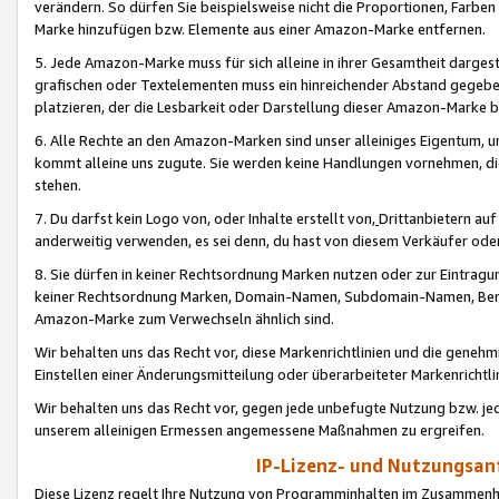
verändern. So dürfen Sie beispielsweise nicht die Proportionen, Farb
Marke hinzufügen bzw. Elemente aus einer Amazon-Marke entfernen.
5. Jede Amazon-Marke muss für sich alleine in ihrer Gesamtheit darge
grafischen oder Textelementen muss ein hinreichender Abstand gegebe
platzieren, der die Lesbarkeit oder Darstellung dieser Amazon-Marke b
6. Alle Rechte an den Amazon-Marken sind unser alleiniges Eigentum, 
kommt alleine uns zugute. Sie werden keine Handlungen vornehmen, 
stehen.
7. Du darfst kein Logo von, oder Inhalte erstellt von,
Drittanbietern au
anderweitig verwenden, es sei denn, du hast von diesem Verkäufer oder
8. Sie dürfen in keiner Rechtsordnung Marken nutzen oder zur Eintragu
keiner Rechtsordnung Marken, Domain-Namen, Subdomain-Namen, Benu
Amazon-Marke zum Verwechseln ähnlich sind.
Wir behalten uns das Recht vor, diese Markenrichtlinien und die gene
Einstellen einer Änderungsmitteilung oder überarbeiteter Markenricht
Wir behalten uns das Recht vor, gegen jede unbefugte Nutzung bzw. jede 
unserem alleinigen Ermessen angemessene Maßnahmen zu ergreifen.
IP-Lizenz- und Nutzungsan
Diese Lizenz regelt Ihre Nutzung von Programminhalten im Zusammen