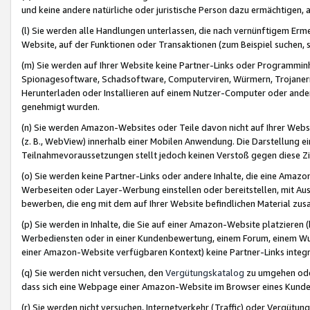
und keine andere natürliche oder juristische Person dazu ermächtigen, a
(l) Sie werden alle Handlungen unterlassen, die nach vernünftigem Erme
Website, auf der Funktionen oder Transaktionen (zum Beispiel suchen, s
(m) Sie werden auf Ihrer Website keine Partner-Links oder Programmin
Spionagesoftware, Schadsoftware, Computerviren, Würmern, Trojaner
Herunterladen oder Installieren auf einem Nutzer-Computer oder ande
genehmigt wurden.
(n) Sie werden Amazon-Websites oder Teile davon nicht auf Ihrer Websi
(z. B., WebView) innerhalb einer Mobilen Anwendung. Die Darstellung ein
Teilnahmevoraussetzungen stellt jedoch keinen Verstoß gegen diese Zif
(o) Sie werden keine Partner-Links oder andere Inhalte, die eine Am
Werbeseiten oder Layer-Werbung einstellen oder bereitstellen, mit Au
bewerben, die eng mit dem auf Ihrer Website befindlichen Material z
(p) Sie werden in Inhalte, die Sie auf einer Amazon-Website platzier
Werbediensten oder in einer Kundenbewertung, einem Forum, einem Wun
einer Amazon-Website verfügbaren Kontext) keine Partner-Links integr
(q) Sie werden nicht versuchen, den
Vergütungskatalog
zu umgehen oder
dass sich eine Webpage einer Amazon-Website im Browser eines Kunden 
(r) Sie werden nicht versuchen, Internetverkehr (Traffic) oder Vergü