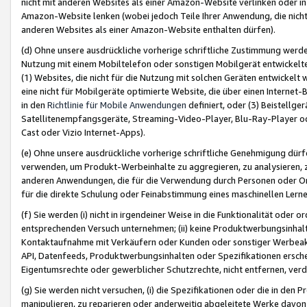
nicht mit anderen Websites als einer Amazon-Website verlinken oder i
Amazon-Website lenken (wobei jedoch Teile Ihrer Anwendung, die nich
anderen Websites als einer Amazon-Website enthalten dürfen).
(d) Ohne unsere ausdrückliche vorherige schriftliche Zustimmung werd
Nutzung mit einem Mobiltelefon oder sonstigen Mobilgerät entwickelt
(1) Websites, die nicht für die Nutzung mit solchen Geräten entwickelt
eine nicht für Mobilgeräte optimierte Website, die über einen Interne
in den
Richtlinie für Mobile Anwendungen
definiert, oder (3) Beistellge
Satellitenempfangsgeräte, Streaming-Video-Player, Blu-Ray-Player ode
Cast oder Vizio Internet-Apps).
(e) Ohne unsere ausdrückliche vorherige schriftliche Genehmigung dürfe
verwenden, um Produkt-Werbeinhalte zu aggregieren, zu analysieren, 
anderen Anwendungen, die für die Verwendung durch Personen oder Or
für die direkte Schulung oder Feinabstimmung eines maschinellen Lern
(f) Sie werden (i) nicht in irgendeiner Weise in die Funktionalität ode
entsprechenden Versuch unternehmen; (ii) keine Produktwerbungsinha
Kontaktaufnahme mit Verkäufern oder Kunden oder sonstiger Werbeaktiv
API, Datenfeeds, Produktwerbungsinhalten oder Spezifikationen erschei
Eigentumsrechte oder gewerblicher Schutzrechte, nicht entfernen, verd
(g) Sie werden nicht versuchen, (i) die Spezifikationen oder die in de
manipulieren, zu reparieren oder anderweitig abgeleitete Werke davon z