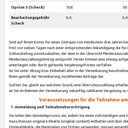
Option 3 (Scheck)
50£
50
Bearbeitungsgebühr
k.A.
k.A
Scheck
Sind auf Ihrem Konto für einen Zeitraum von mindestens drei Jahren kein
Frist von sieben Tagen nach einer entsprechenden Ankündigung die für
Schlussbetrag zurückzuhalten, der dem in der Übersicht Mindestausz
Mindestauszahlungsbetrag entspricht. Ferner können eine etwaig aufg
unterliegen oder durch geltende Verjährungsfristen verfallen.
An Sie unter Abzug bzw. Einbehalt aller in der Vereinbarung beschrieb
Ihnen gemäß der Vereinbarung zustehenden Beträge dar.
Sollten Sie, gleich aus welchem Grund, eine Überschusszahlung erhalte
an Sie im Rahmen der Vereinbarung zukünftig zahlbaren Vergütung zu 
Voraussetzungen für die Teilnahme a
1. Anmeldung und Teilnahmeberechtigung
Sie leiten den Anmeldeprozess ein, indem Sie einen vollständigen und 
muss/müssen originäre Inhalte (original content) enthalten und über d
Originalinhalte, die Materialien von Dritten verwenden, müssen wese