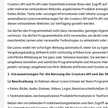
Creators API und PA API oder Datenfeeds können Ihnen den Zugriff auf D
oder mehreren verbundenen Websites angebotenen Produkte ermögliche
Daten, Bilder, Texte oder sonstigen Informationen oder Inhalte zuzugre
anwendbaren Lizenzvereinbarungen für die Creators API und PA API od
diesen verbundenen Websites zur Verfügung gestellt werden.
Sie dürfen den Programminhalt nicht dazu verwenden, geistiges Eigent
verletzen. Sie dürfen Programminhalte nicht verwenden, um direkt ode
maschinelles Lernen oder verwandte Technologien zu entwickeln oder zu
Die Lizenz endet mit sofortiger Wirkung automatisch, wenn Sie zu irg
Vergütungskatalog definiert) nicht rechtzeitig erfüllen bzw. ansonsten
schriftliche Mitteilung an Sie ganz oder teilweise beenden. Sie werden
umgehend einstellen und sämtliche Programminhalte und Amazon-Marke
jeweils verlangt, umgehend von Ihrer Website entfernen und löschen od
2. Voraussetzungen für die Nutzung der Creators API und der P
(a)
Beschreibung
. Im Rahmen dieser Lizenz können wir Ihnen Programmi
• Daten, Bilder, Audio-Dateien, Videos, Logos, Benutzerschnittstellen-
• Textmaterialien, wie beispielsweise Produktinformationen in Textfor
Neben den vorstehenden Produktwerbungsinhalten und dem Zugriff auf 
Zusammenhang mit Creators API und PA API Musterquellcodes und -bibli