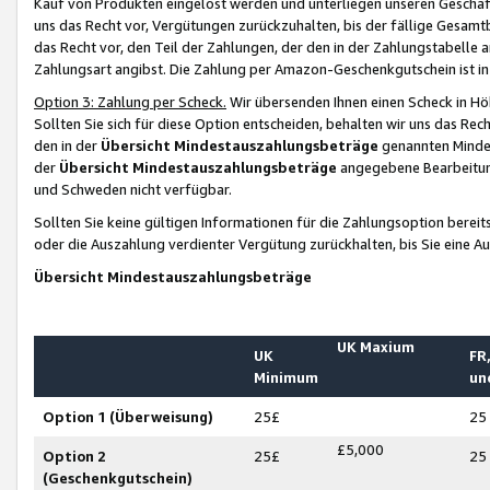
Kauf von Produkten eingelöst werden und unterliegen unseren Geschäf
uns das Recht vor, Vergütungen zurückzuhalten, bis der fällige Gesamt
das Recht vor, den Teil der Zahlungen, der den in der Zahlungstabelle 
Zahlungsart angibst. Die Zahlung per Amazon-Geschenkgutschein ist in
Option 3: Zahlung per Scheck.
Wir übersenden Ihnen einen Scheck in Höh
Sollten Sie sich für diese Option entscheiden, behalten wir uns das Rec
den in der
Übersicht Mindestauszahlungsbeträge
genannten Mindest
der
Übersicht Mindestauszahlungsbeträge
angegebene Bearbeitung
und Schweden nicht verfügbar.
Sollten Sie keine gültigen Informationen für die Zahlungsoption bereit
oder die Auszahlung verdienter Vergütung zurückhalten, bis Sie eine A
Übersicht Mindestauszahlungsbeträge
UK Maxium
UK
FR,
Minimum
un
Option 1 (Überweisung)
25£
25
£5,000
Option 2
25£
25
(Geschenkgutschein)