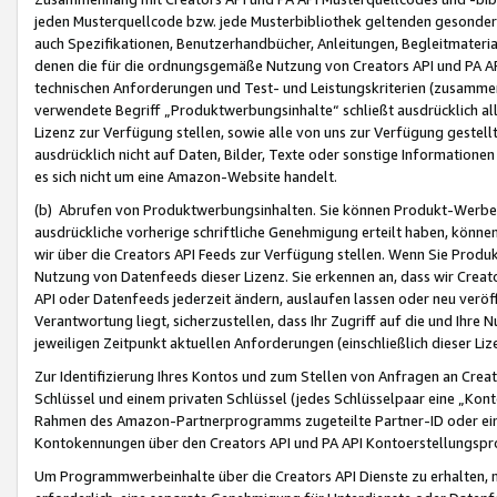
jeden Musterquellcode bzw. jede Musterbibliothek geltenden gesonder
auch Spezifikationen, Benutzerhandbücher, Anleitungen, Begleitmaterial
denen die für die ordnungsgemäße Nutzung von Creators API und PA A
technischen Anforderungen und Test- und Leistungskriterien (zusammen
verwendete Begriff „Produktwerbungsinhalte“ schließt ausdrücklich al
Lizenz zur Verfügung stellen, sowie alle von uns zur Verfügung gestel
ausdrücklich nicht auf Daten, Bilder, Texte oder sonstige Informatione
es sich nicht um eine Amazon-Website handelt.
(b) Abrufen von Produktwerbungsinhalten. Sie können Produkt-Werbein
ausdrückliche vorherige schriftliche Genehmigung erteilt haben, könn
wir über die Creators API Feeds zur Verfügung stellen. Wenn Sie Produk
Nutzung von Datenfeeds dieser Lizenz. Sie erkennen an, dass wir Creat
API oder Datenfeeds jederzeit ändern, auslaufen lassen oder neu veröffe
Verantwortung liegt, sicherzustellen, dass Ihr Zugriff auf die und Ihr
jeweiligen Zeitpunkt aktuellen Anforderungen (einschließlich dieser Liz
Zur Identifizierung Ihres Kontos und zum Stellen von Anfragen an Crea
Schlüssel und einem privaten Schlüssel (jedes Schlüsselpaar eine „Kon
Rahmen des Amazon-Partnerprogramms zugeteilte Partner-ID oder ein
Kontokennungen über den Creators API und PA API Kontoerstellungspro
Um Programmwerbeinhalte über die Creators API Dienste zu erhalten, m