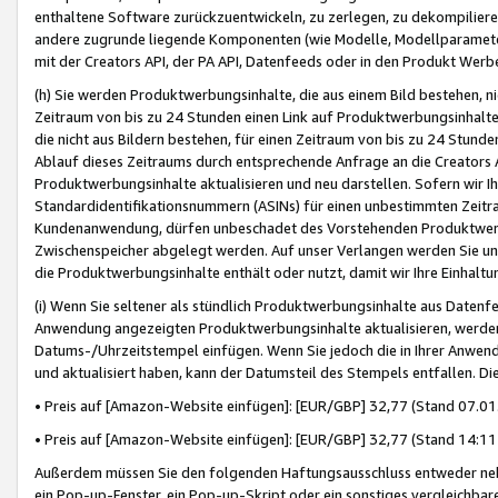
enthaltene Software zurückzuentwickeln, zu zerlegen, zu dekompilier
andere zugrunde liegende Komponenten (wie Modelle, Modellparameter
mit der Creators API, der PA API, Datenfeeds oder in den Produkt Werb
(h) Sie werden Produktwerbungsinhalte, die aus einem Bild bestehen, ni
Zeitraum von bis zu 24 Stunden einen Link auf Produktwerbungsinhalte
die nicht aus Bildern bestehen, für einen Zeitraum von bis zu 24 Stund
Ablauf dieses Zeitraums durch entsprechende Anfrage an die Creators 
Produktwerbungsinhalte aktualisieren und neu darstellen. Sofern wir Ih
Standardidentifikationsnummern (ASINs) für einen unbestimmten Zeitra
Kundenanwendung, dürfen unbeschadet des Vorstehenden Produktwerbu
Zwischenspeicher abgelegt werden. Auf unser Verlangen werden Sie un
die Produktwerbungsinhalte enthält oder nutzt, damit wir Ihre Einhalt
(i) Wenn Sie seltener als stündlich Produktwerbungsinhalte aus Datenfe
Anwendung angezeigten Produktwerbungsinhalte aktualisieren, werden 
Datums-/Uhrzeitstempel einfügen. Wenn Sie jedoch die in Ihrer Anwe
und aktualisiert haben, kann der Datumsteil des Stempels entfallen. Dies
• Preis auf [Amazon-Website einfügen]: [EUR/GBP] 32,77 (Stand 07.01.
• Preis auf [Amazon-Website einfügen]: [EUR/GBP] 32,77 (Stand 14:11 
Außerdem müssen Sie den folgenden Haftungsausschluss entweder neb
ein Pop-up-Fenster, ein Pop-up-Skript oder ein sonstiges vergleichba