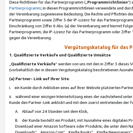
Diese Richtlinien für das Partnerprogramm („
Programmrichtlinien
“)
Partnerprogramm
; in diesen Programmrichtlinien verwendete und durch
der Vereinbarung zugewiesene Bedeutung. Die Rechte und Pflichten de
Partnerprogramm sowie Ziffer 3 der IP-Lizenz für das Partnerprogram
Einschränkung von Ziffer 6 Abs. (a) der Vereinbarung wird hiermit Fol
Partnerprogramm, die IP-Lizenz für das Partnerprogramm oder Ziffer 1
gegen die Vereinbarung.
Vergütungskatalog für das 
1. Qualifizierte Verkäufe und Qualifizierte Umsätze
„
Qualifizierte Verkäufe
“ werden von uns mit den in Ziffer 3 diese
(vorbehaltlich der in diesem Vergütungskatalog beschriebenen Ausnah
(a) Partner- Link auf Ihrer Site
:
i. ein Kunde durch Anklicken eines auf Ihrer Website platzierten Part
ii. während einer einzigen Internetsitzung eines der nachstehend unter (i)
Kunde den Partner-Link anklickt und mit dem zuerst eintretenden der f
A. Ablauf von 24 Stunden seit dem Klick,
B. der Kunde bestellt ein Produkt, mit Ausnahme eines digitalen P
Download einer Amazon Software oder Produkte, die unter dem N
Downloads“, „Amazon Coin“, „Kindle Books“, „Kindle Newspapers“, „