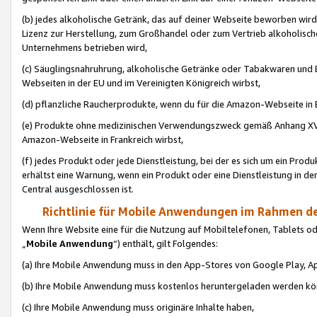
(b) jedes alkoholische Getränk, das auf deiner Webseite beworben wird
Lizenz zur Herstellung, zum Großhandel oder zum Vertrieb alkoholisch
Unternehmens betrieben wird,
(c) Säuglingsnahruhrung, alkoholische Getränke oder Tabakwaren und E
Webseiten in der EU und im Vereinigten Königreich wirbst,
(d) pflanzliche Raucherprodukte, wenn du für die Amazon-Webseite in B
(e) Produkte ohne medizinischen Verwendungszweck gemäß Anhang XVI 
Amazon-Webseite in Frankreich wirbst,
(f) jedes Produkt oder jede Dienstleistung, bei der es sich um ein Prod
erhältst eine Warnung, wenn ein Produkt oder eine Dienstleistung in de
Central ausgeschlossen ist.
Richtlinie für Mobile Anwendungen im Rahmen de
Wenn Ihre Website eine für die Nutzung auf Mobiltelefonen, Tablets 
„
Mobile Anwendung
“) enthält, gilt Folgendes:
(a) Ihre Mobile Anwendung muss in den App-Stores von Google Play, A
(b) Ihre Mobile Anwendung muss kostenlos heruntergeladen werden könn
(c) Ihre Mobile Anwendung muss originäre Inhalte haben,