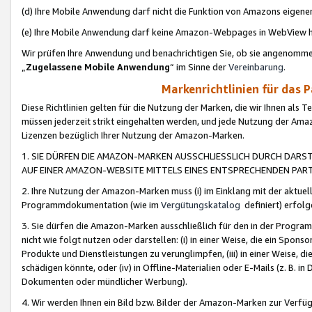
(d) Ihre Mobile Anwendung darf nicht die Funktion von Amazons eige
(e) Ihre Mobile Anwendung darf keine Amazon-Webpages in WebView 
Wir prüfen Ihre Anwendung und benachrichtigen Sie, ob sie angenomm
„
Zugelassene Mobile Anwendung
“ im Sinne der
Vereinbarung
.
Markenrichtlinien für das 
Diese Richtlinien gelten für die Nutzung der Marken, die wir Ihnen als 
müssen jederzeit strikt eingehalten werden, und jede Nutzung der Ama
Lizenzen bezüglich Ihrer Nutzung der Amazon-Marken.
1. SIE DÜRFEN DIE AMAZON-MARKEN AUSSCHLIESSLICH DURCH DARS
AUF EINER AMAZON-WEBSITE MITTELS EINES ENTSPRECHENDEN PART
2. Ihre Nutzung der Amazon-Marken muss (i) im Einklang mit der aktuells
Programmdokumentation (wie im
Vergütungskatalog
definiert) erfolg
3. Sie dürfen die Amazon-Marken ausschließlich für den in der Progr
nicht wie folgt nutzen oder darstellen: (i) in einer Weise, die ein Spo
Produkte und Dienstleistungen zu verunglimpfen, (iii) in einer Weise
schädigen könnte, oder (iv) in Offline-Materialien oder E-Mails (z. B.
Dokumenten oder mündlicher Werbung).
4. Wir werden Ihnen ein Bild bzw. Bilder der Amazon-Marken zur Verfüg