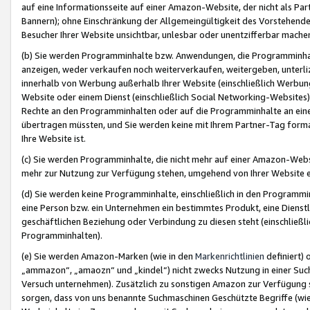
auf eine Informationsseite auf einer Amazon-Website, der nicht als Part
Bannern); ohne Einschränkung der Allgemeingültigkeit des Vorstehende
Besucher Ihrer Website unsichtbar, unlesbar oder unentzifferbar mache
(b) Sie werden Programminhalte bzw. Anwendungen, die Programminhalt
anzeigen, weder verkaufen noch weiterverkaufen, weitergeben, unterli
innerhalb von Werbung außerhalb Ihrer Website (einschließlich Werbun
Website oder einem Dienst (einschließlich Social Networking-Website
Rechte an den Programminhalten oder auf die Programminhalte an eine a
übertragen müssten, und Sie werden keine mit Ihrem Partner-Tag formati
Ihre Website ist.
(c) Sie werden Programminhalte, die nicht mehr auf einer Amazon-Websit
mehr zur Nutzung zur Verfügung stehen, umgehend von Ihrer Website e
(d) Sie werden keine Programminhalte, einschließlich in den Programmin
eine Person bzw. ein Unternehmen ein bestimmtes Produkt, eine Dienstle
geschäftlichen Beziehung oder Verbindung zu diesen steht (einschließli
Programminhalten).
(e) Sie werden Amazon-Marken (wie in den
Markenrichtlinien
definiert) 
„ammazon“, „amaozn“ und „kindel“) nicht zwecks Nutzung in einer Suc
Versuch unternehmen). Zusätzlich zu sonstigen Amazon zur Verfügung 
sorgen, dass von uns benannte Suchmaschinen Geschützte Begriffe (wie 